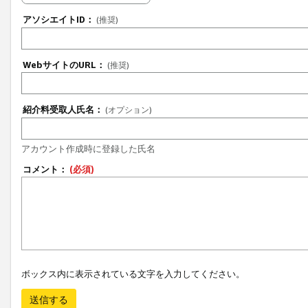
アソシエイトID：
(推奨)
WebサイトのURL：
(推奨)
紹介料受取人氏名：
(オプション)
アカウント作成時に登録した氏名
コメント：
(必須)
ボックス内に表示されている文字を入力してください。
送信する