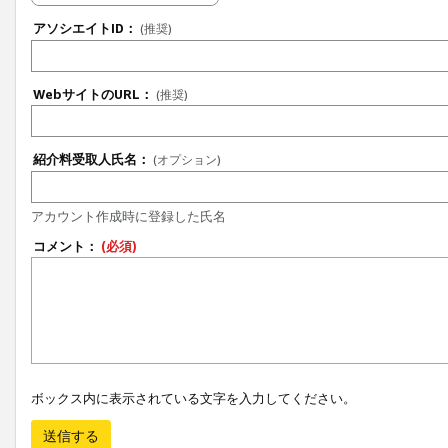
アソシエイトID：
(推奨)
WebサイトのURL：
(推奨)
紹介料受取人氏名：
(オプション)
アカウント作成時に登録した氏名
コメント：
(必須)
ボックス内に表示されている文字を入力してください。
送信する