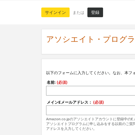
サインイン
登録
または
アソシエイト・プログ
以下のフォームに入力してください。なお、本フ
名前:
(必須)
メインEメールアドレス：
(必須)
Amazon.co.jpのアソシエイトアカウントに登録中
アソシエイトプログラムに申し込みをする以前のご質
アドレスを入力してください。