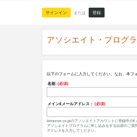
サインイン
登録
または
アソシエイト・プログ
以下のフォームに入力してください。なお、本フ
名前:
(必須)
メインEメールアドレス：
(必須)
Amazon.co.jpのアソシエイトアカウントに登録中
アソシエイトプログラムに申し込みをする以前のご質
アドレスを入力してください。