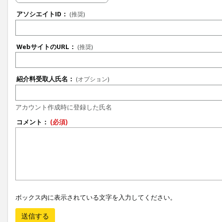
アソシエイトID：
(推奨)
WebサイトのURL：
(推奨)
紹介料受取人氏名：
(オプション)
アカウント作成時に登録した氏名
コメント：
(必須)
ボックス内に表示されている文字を入力してください。
送信する