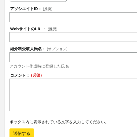
アソシエイトID：
(推奨)
WebサイトのURL：
(推奨)
紹介料受取人氏名：
(オプション)
アカウント作成時に登録した氏名
コメント：
(必須)
ボックス内に表示されている文字を入力してください。
送信する