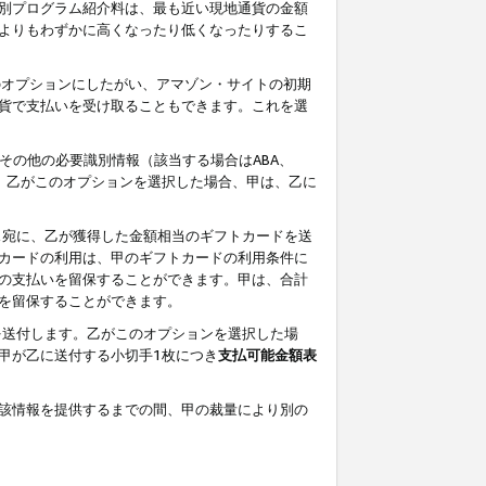
別プログラム紹介料は、最も近い現地通貨の金額
よりもわずかに高くなったり低くなったりするこ
のオプションにしたがい、アマゾン・サイトの初期
貨で支払いを受け取ることもできます。これを選
その他の必要識別情報（該当する場合はABA、
す。乙がこのオプションを選択した場合、甲は、乙に
ス宛に、乙が獲得した金額相当のギフトカードを送
カードの利用は、甲のギフトカードの利用条件に
の支払いを留保することができます。甲は、合計
を留保することができます。
を送付します。乙がこのオプションを選択した場
甲が乙に送付する小切手1枚につき
支払可能金額表
該情報を提供するまでの間、甲の裁量により別の