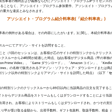
両当事者の権利および義務ならびにアソシエイト・プログラムIPライセンス
されることなく、アソシエイト・プログラム参加要件、アソシエイト・プログラ
約の重大な違反とみなされます。
アソシエイト・プログラム紹介料率表(「紹介料率表」)
料率表の例外がある場合は、その内容にしたがいます。)に関し、本紹介料率表
クスルーにてアマゾン・サイトを訪問すること、
じること（1回のセッションは、お客様が乙のサイトの特別リンクからクリック
ックスルーから24時間が経過した時点、(y)お客様がデジタル商品（甲の単独の
zon Prime Video」、「Game ダウンロード」、「Amazon コイン」、「Kindle 本
ndle Magazines」の名称で販売されるアマゾン・ソフトウェア・ダウンロードまた
特別リンク以外の特別リンクよりアマゾン・サイトを訪問した時点）（以下「
セ
、
、最初の特別リンクのクリックスルーから89日以内に当該商品の注文を完了する
ン・サイトからデジタル商品をストリームもしくはダウンロードすることにより当
様宛に出荷され、お客様によりストリームもしくはダウンロードされ、かつその支
より甲が受け取る金額から、出荷手数料、ギフト包装料、取扱手数料、税金（