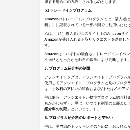
連する場合にのみ許可されるものとします。
(c) トレードインプログラム
Amazonのトレードインプログラムでは、購入者
料」）に記載されている一部の国でご利用いただ
乙は、（1）購入者が乙のサイト上のAmazon
Amazonが受け入れる下取りリクエストを送信し
す。
Amazonは、いずれの場合も、トレードインイベ
不適格となったかを独自の裁量により判断します
5. プログラム紹介料の制限
アソシエイトタグは、アソシエイト・プログラム
使用してアソシエイト・プログラムと別のプログ
は、手数料の支払いの留保および/または乙のア
甲は随時、アソシエイトが標準プログラム紹介料
もかかわらず）、甲は、いつでも制限の全部また
紹介料の制限
」といいます。）。
6. プログラム紹介料のレポートと支払い
甲は、甲内部のトラッキングのために、および乙