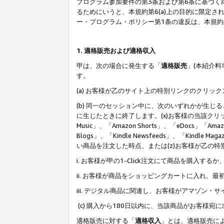
プログラム参加要件の第3条および第6条に基づく
るためにいうと、本規約第6(a)上の目的に限定
ー・プログラム・ポリシー第1条の違反は、本規
1. 適格販売および適格収入
甲は、次の場合に発生する「
適格販売
」(本紹介
す。
(a) お客様が乙のサイト上の特別リンクのクリッ
(b) 同一のセッション中に、次のいずれかが生
に生じたときに終了します。(x)お客様の当該クリ
Music」、「Amazon Shorts」、「eDocs」「Ama
Blogs」、「Kindle Newsfeeds」、「Ki
い商品を注文した時点、または(z)お客様が乙の
i. お客様が甲の1-Click注文にて商品を購入するか
ii. お客様が商品をショッピングカートに入れ
iii. デジタル商品に関連し、お客様がアマゾ
(c) 購入から180日以内に、当該商品がお客
適格販売に対する「
適格収入
」とは、適格販売に