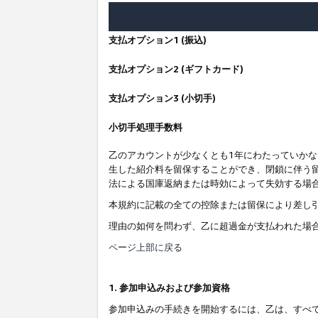
支払オプション1 (振込)
支払オプション2 (ギフトカード)
支払オプション3 (小切手)
小切手処理手数料
乙のアカウントが少なくとも1年にわたっていか
生した紹介料を留保することができ、閉鎖に伴う
法による国庫返納または時効によって失効する場
本規約に記載の全ての控除または留保により差し
理由の如何を問わず、乙に超過金が支払われた場
ページ上部に戻る
1. 参加申込みおよび参加資格
参加申込みの手続きを開始するには、乙は、すべ