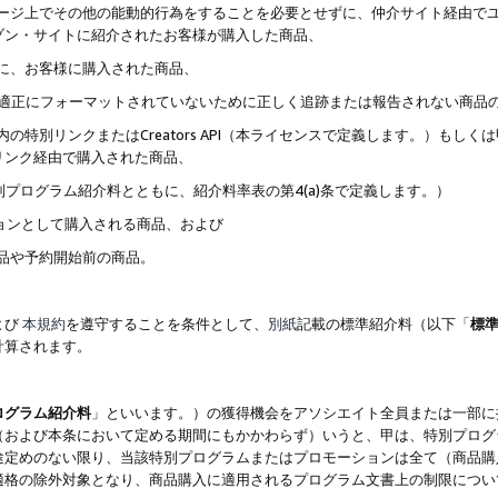
ブページ上でその他の能動的行為をすることを必要とせずに、仲介サイト経由で
ゾン・サイトに紹介されたお客様が購入した商品、
ずに、お客様に購入された商品、
クが適正にフォーマットされていないために正しく追跡または報告されない商品
内の特別リンクまたはCreators API（本ライセンスで定義します。）も
リンク経由で購入された商品、
特別プログラム紹介料とともに、紹介料率表の第4(a)条で定義します。）
ションとして購入される商品、および
商品や予約開始前の商品。
よび
本規約
を遵守することを条件として、
別紙
記載の標準紹介料（以下「
標
計算されます。
ログラム紹介料
」といいます。）の獲得機会をアソシエイト全員または一部に
（および本条において定める期間にもかかわらず）いうと、甲は、特別プログ
途定めのない限り、当該特別プログラムまたはプロモーションは全て（商品購
適格の除外対象となり、商品購入に適用されるプログラム文書上の制限につい