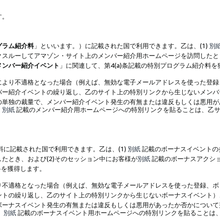
す。
グラム紹介料
」といいます。）に記載された国で利用できます。乙は、(1)
別
スルーしてアマゾン・サイト上のメンバー紹介用ホームページを訪問したとき
メンバー紹介イベント
」に関連して、第4(a)条記載の特別プログラム紹介料
により不適格となった場合（例えば、無効な電子メールアドレスを使った登録
バー紹介イベントの繰り返し、乙のサイト上の特別リンクから生じないメンバ
の単独の裁量で、メンバー紹介イベント発生の有無または違反もしくは悪用が
、
別紙
記載のメンバー紹介用ホームページへの特別リンクを貼ることは、乙サ
に記載された国で利用できます。乙は、(1)
別紙
記載のボーナスイベントの
たとき、および(2)そのセッション中にお客様が
別紙
記載のボーナスアクシ
料を獲得します。
り不適格となった場合（例えば、無効な電子メールアドレスを使った登録、ボ
ントの繰り返し、乙のサイト上の特別リンクから生じないボーナスイベント）
ボーナスイベント発生の有無または違反もしくは悪用があったか否かについて
、
別紙
記載のボーナスイベント用ホームページへの特別リンクを貼ることは