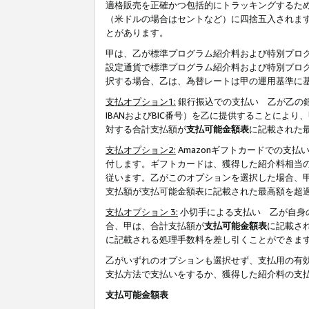
適格販売を正確かつ包括的にトラッキングするた
（米ドルの場合はセントなど）に四捨五入されま
とがあります。
甲は、乙が標準プログラム紹介料および特別プロ
設定通貨で標準プログラム紹介料および特別プロ
択する場合、乙は、為替レートは甲の運用基準に
支払オプション1:
銀行振込での支払い 乙が乙の銀
IBANおよびBIC番号）を乙に提供することに
対する合計支払額が
支払可能金額表
に記載された
支払オプション2:
Amazonギフトカードでの支
付します。ギフトカードは、獲得した紹介料相当
従います。乙がこのオプションを選択した場合、
支払額が支払可能金額表に記載された最高額を超
支払オプション 3:
小切手による支払い 乙が自身
合、甲は、合計支払額が
支払可能金額表
に記載さ
に記載される処理手数料を差し引くことができま
乙がいずれのオプションも選択せず、支払用の有
支払方法で支払いをするか、獲得した紹介料の支
支払可能金額表