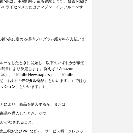
の第3条は、本規約終了後も存続します。疑義を避け
ムIPライセンスまたはアマゾン・インフルエンサ
の第3条に定める標準プログラム紹介料を支払いま
スルーをしたときに開始し、以下のいずれかが最初
裁量により決定します。例えば「Amazon
」、「Kindle Newspapers」、 「Kindle
は商品）（以下「
デジタル商品
」といいます。）ではな
ッション
」といいます。）、
ことにより、商品を購入するか、または
該商品を購入したとき、かつ、
払いがなされること。
売上税およびVATなど）、サービス料、クレジット