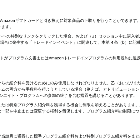
はAmazonギフトカードと引き換えに対象商品の下取りを行うことができま
けます。
サイトへの特別なリンクをクリックした場合、および（2）セッション中に購入
た場合に発生する「トレードインイベント」に関連して、本第 4 条（b）に
ントがプログラム文書またはAmazonトレードインプログラムの利用規約に
。
からの紹介料を受けるためにのみ使用しなければなりません。乙（および/ま
ラムの両方から手数料を得ようとしている場合（例えば、アトリビューション
ソシエイト・プログラムへの参加の終了を含む措置を講じることがあります。
または特別プログラム紹介料を獲得する機会に制限を加えることがあります。
は一部を中止または変更する権利を留保します。プログラム紹介料の制限につ
が当該月に獲得した標準プログラム紹介料および特別プログラム紹介料をまと