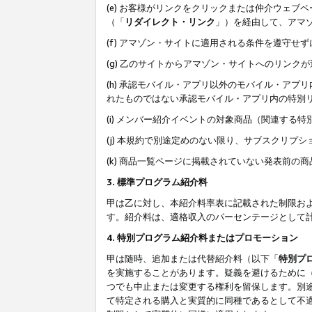
(e) お客様がリンクをクリックまたは仲介ウェ
（「
リダイレクト・リンク
」）を経由して、アマ
(f) アマゾン・サイトに適用される条件を遵守せ
(g) 乙のサイトからアマゾン・サイトへのリン
(h) 承認モバイル・アプリ以外のモバイル・アプリ
れたものではない承認モバイル・アプリ内の特別
(i) メンバー紹介イベントの対象商品（関連する
(j) 本規約で別途定めのない限り、サブスクリプ
(k) 商品一覧ページに掲載されていない発表前の
3. 標準プログラム紹介料
甲は乙に対し、本紹介料率表に記載された制限お
す。紹介料は、適格収入のパーセンテージとして
4. 特別プログラム紹介料またはプロモーション
甲は随時、追加または代替紹介料（以下「
特別プ
を実施することがあります。疑義を避けるために
つでも中止または変更する権利を留保します。別
て特定される購入と実質的に同種であるとして不