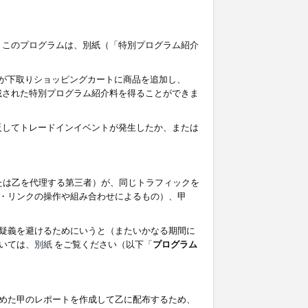
す。このプログラムは、別紙（「特別プログラム紹介
者が下取りショッピングカートに商品を追加し、
記載された特別プログラム紹介料を得ることができま
違反してトレードインイベントが発生したか、または
たは乙を代理する第三者）が、同じトラフィックを
・リンクの操作や組み合わせによるもの）、甲
疑義を避けるためにいうと（またいかなる期間に
いては、
別紙
をご覧ください（以下「
プログラム
めた甲のレポートを作成して乙に配布するため、