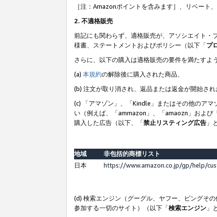
［注：Amazonポイントを含みます］、リベー
2. 不適格販売
前記にも関わらず、適格販売が、アソシエイト・
様書、ステートメントおよびポリシー（以下「
プ
さらに、以下の購入は適格販売の要件を満たすよ
(a)
本規約
の解除後に購入された商品、
(b) 注文が取り消され、返品または返金が開始さ
(c) 「アマゾン」、「Kindle」またはその
い（例えば、「ammazon」、「amaozn」お
購入した広告（以下、「
禁止リスティング広告
」
地域
非包括的商標リスト
日本
https://www.amazon.co.jp/gp/help/cu
(d) 検索エンジン（グーグル、ヤフー、ビング
参加する一切のサイト）（以下「
検索エンジン
」