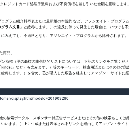
ト、クレジットカード処理手数料および不良債権を差し引いた金額を意味します
プログラム紹介料率表または最新版の本規約 など、アソシエイト・プログラ
ログラム文書
」と総称します。）の違反に伴って発生した場合は、いつでも不
うにみえても、不適格となり、アソシエイト・プログラムから除外されます。
れた商品、
他のアマゾン商標（甲の商標の非包括的リストについては、下記のリンクをご覧く
よび「kindel」など）も含みます。）等のキーワード、検索用語またはその
と総称します。）を含め、乙が購入した広告を経由してアマゾン・ サイトに
stomer/display.html?nodeId=201909280
その他の検索ポータル、スポンサー付広告サービスまたはその他の検索もしく
といいます。）上に生成または表示されるリンクを経由してアマゾン・サイト