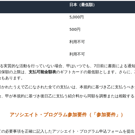
日本（最低額）
5,000円
500円
利用不可
利用不可
なる実質的な活動を行っていない場合、甲はいつでも、7日前に書面による通
留保額の上限は、
支払可能金額表
のギフトカードの最低額とします。さらに、
合もあります。
引かれたうえで乙になされた全ての支払いは、本規約に基づき乙に支払うべき
合、甲が本規約に基づき後日乙に支払う紹介料から同額を調整または相殺する
アソシエイト・プログラム参加要件（「参加要件」）
ての必要事項を正確に記入したアソシエイト・プログラム申込フォームを提出