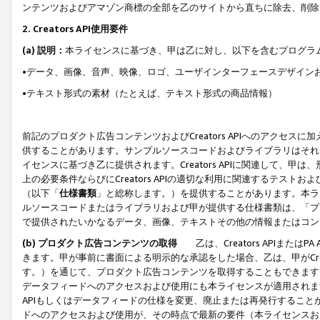
ンテンツおよびアマゾン商標の全部を乙のサイトから直ちに除去、削除
2. Creators API使用要件
(a) 説明：
本ライセンスに基づき、甲は乙に対し、以下を含むプログラ
•データ、画像、音声、映像、ロゴ、ユーザインターフェースデザイン
•テキスト形式の素材（たとえば、テキスト形式の商品情報）
前記のプロダクト広告コンテンツおよびCreators APIへのアクセスに
供することがあります。サンプルソースコードおよびライブラリはそれ
イセンスに基づき乙に提供されます。Creators APIに関連して
上の必要条件ならびにCreators APIの適切な利用に関連するテ
（以下「
仕様書類
」と総称します。）を提供することがあります。本ラ
ルソースコードまたはライブラリおよび甲が提供する仕様書類は、「プ
で提供されたいかなるデータ、画像、テキストその他の情報またはコン
(b) プロダクト広告コンテンツの取得
乙は、Creators APIま
きます。甲が事前に書面による明示的な承認をした場合、乙は、甲がCreator
す。）を通じて、プロダクト広告コンテンツを取得することもできます
データフィードへのアクセスおよび使用にも本ライセンスが適用されます。乙は
APIもしくはデータフィードの仕様を変更、廃止または再発行することがで
ドへのアクセスおよび使用が、その時点で最新の要件（本ライセンスお