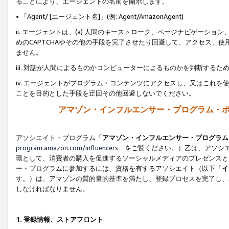
ることにより、エージェントの名前を開示します。
• 「Agent/ [エージェント名]」(例: Agent/AmazonAgent)
ii. エージェントは、(a) 人間のキーストローク、ページナビゲーシ
めのCAPTCHAやその他の手段を完了させたり回避して、アクセス、
ません。
iii. 対話が人間によるものかコンピューターによるものかを判断する
iv. エージェントがプログラム・コンテンツにアクセスし、又はこれ
ことを目的とした手段を迂回その他回避しないでください。
アマゾン・インフルエンサー・プログラム・
アソシエイト・プログラム「
アマゾン・インフルエンサー・プログラム
program.amazon.com/influencers
をご覧ください。）乙は、アソシエ
環として、消費者の購入を促進するソーシャルメディアのプレゼンスと
ー・プログラムに参加するには、資格を有するアソシエイト（以下「
イ
す。）は、アマゾンの質的量的基準を満たし、登録プロセスを完了し、
しなければなりません。
1.
登録情報、ストアフロント