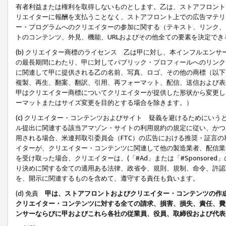
有者利益または権利を取得しないものとします。乙は、ストアフロントに
リエイターに報酬を支払うことなく、ストアフロント上での広告マテリア
ー・プログラムへのクリエイターの参加に関する（テキスト、リンク、
トのコンテンツ、外見、機能、URLおよびその他全ての要素を決定で
(b) クリエイター商標のライセンス 乙は甲に対し、本インフルエン
の最長期間にわたり、甲に対してパブリック・プロフィールへのリンク
に関連して甲に提供される乙の名前、写真、ロゴ、その他の商標（以下
複製、再生、翻案、翻訳、引用、再フォーマット、配信、送信および表
甲はクリエイター商標についてクリエイターが提供した形状から変更し
ーマットまたはサイズ変更を目的とする場合を除きます。）
(c) クリエイター・コンテンツおよびサイト 疑義を避けるためにい
ル提出に関連する該当アマゾン・サイトの利用規約の規定に従い、かつ、
用される場合、米連邦取引委員会（FTC）の広告における推奨・証言
イターが、クリエイター・コンテンツに関連して他の製造業者、配信業
を受け取った場合、クリエイターは、(「#Ad」または「#Sponsor
り決めに関する全ての適用ある法律、政省令、規則、規制、命令、許認
を、開示に関連するものを含めて、遵守する責任も負います。
(d) 免責
甲は、ストアフロントおよびクリエイター・コンテンツの作
クリエイター・コンテンツに対する全ての請求、損害、損失、責任、費
ンサーならびに甲およびこれら各社の従業員、役員、取締役および代表