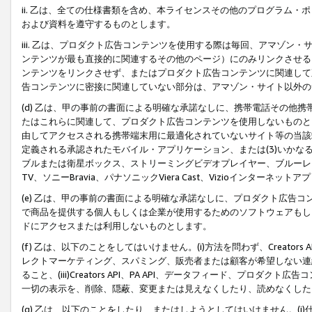
ii. 乙は、全ての仕様書類を含め、本ライセンスその他のプログラム
および資料を遵守するものとします。
iii. 乙は、プロダクト広告コンテンツを使用する際は毎回、アマゾ
ンテンツが最も直接的に関連するその他のページ）にのみリンクさせる
ンテンツをリンクさせず、またはプロダクト広告コンテンツに関連して
告コンテンツに密接に関連していない部分は、アマゾン・サイト以外の
(d) 乙は、甲の事前の書面による明確な承諾なしに、携帯電話その他
たはこれらに関連して、プロダクト広告コンテンツを使用しないものと
由してアクセスされる携帯端末用に最適化されていないサイト等の当該端
定義される承認されたモバイル・アプリケーション、または(3)いか
ブルまたは衛星ボックス、ストリーミングビデオプレイヤー、ブルーレイ
TV、ソニーBravia、パナソニックViera Cast、Vizioインター
(e) 乙は、甲の事前の書面による明確な承諾なしに、プロダクト広告
で商品を提供する個人もしくは企業が使用するためのソフトウェアもしくはその
ドにアクセスまたは利用しないものとします。
(f) 乙は、以下のことをしてはいけません。(i)方法を問わず、Creator
レクトマーケティング、スパミング、販売者または顧客が希望しない連
ること、(iii)Creators API、PA API、データフィード、プ
一切の表示を、削除、隠蔽、変更または見えなくしたり、読めなくした
(g) 乙は、以下のことをしたり、またはしようとしてはいけません。(