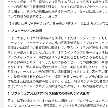
データを収集、使用、保管および開示する方法および該当する場合は第
イトの訪問者から直接情報を収集し、サイトの訪問者のブラウザにクッ
切に開示し、その他の適用法の法的要件を満たし、ならびに適用法によ
ついて情報を提供すること、および
(f)
本規約
に基づき許可されているか否かを問わず、乙によるプログラ
4. プロモーションの制限
乙は、甲もしくは甲の関連会社を代理してまたはアマゾン・サイトもし
モーション、マーケティングその他の広告宣伝活動（「プロモーション
書面または口頭での販促活動に関連して、甲もしくは甲の関連会社の商
リンクを使用することなどにより、オフラインでのプロモーション活動
イトのダイレクトメールに特別リンクを含めることができるものとしま
領するお客様がオプトインしたものであること）、その他本規約、商標
となります。甲の要請を受けた場合、乙は、前記を遵守していることを
明書のフォームおよび当該証明書の記載事項を指定します。乙が甲の要
す。疑義を避けるためにいうと、(i)適用あるマーケティング法の目的上(例
び類似または後継の法律を指します。)、乙は、特別リンクを含む各電子
びにアソシエイト・プログラム関連の全ての電子メールの最善の慣行に
5. ソフトウェアおよびデバイス経由での特別リンクの配布
乙は、以下の媒体上で、またはそれに関連して、プログラム・コンテン
ん。(a) コンピューター、携帯電話、タブレットその他の携帯端末を