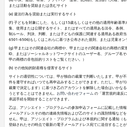
または活動を奨励または含むサイト
(e) 違法行為を奨励または実行するサイト
(f) 子どもを対象にした、もしくは13歳もしくはその他の適用年齢
集、使用または公開するサイト、またはすべての適用ある法令、条例、
制ルール、判決、判断、または子どもの保護に関連する適用ある政府当局の要
6501-6506)もしくはこれらに基づき公布された規則、または児童オ
(g) 甲またはその関連会社の商標や、甲またはその関連会社の商標の
ID、またはソーシャルネットワークサイトのユーザー名、グループ名
甲の商標の非包括的リストをご覧ください。）
(h) その他知的財産権を侵害するサイト
サイトの適切性については、甲が独自の裁量で判断いたします。甲が不
件を遵守すればいつでも再申込みすることができます。ただし、甲が1)
裁量で決定します）に基づき乙のアカウントを解除した場合はいかなる
うとすることはできません。
お問い合わせフォーム
の「運営規約違反に
承認手続を開始することができます。
乙は、アソシエイト・プログラムへの参加申込フォームに記載した情報
メールアドレスその他の連絡先情報および乙のサイトの識別情報などを
せん。甲は、アソシエイト・プログラムおよび本規約に関する通知（も
登録されたその時点で最新の電子メールアドレス宛てに送信することが