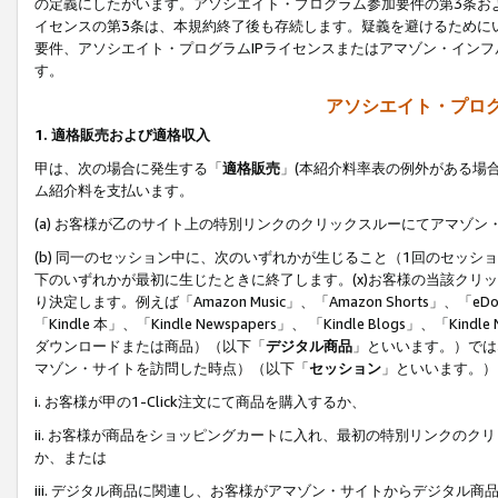
の定義にしたがいます。アソシエイト・プログラム参加要件の第3条お
イセンスの第3条は、本規約終了後も存続します。疑義を避けるためにい
要件、アソシエイト・プログラムIPライセンスまたはアマゾン・イン
す。
アソシエイト・プログ
1. 適格販売および適格収入
甲は、次の場合に発生する「
適格販売
」(本紹介料率表の例外がある場
ム紹介料を支払います。
(a) お客様が乙のサイト上の特別リンクのクリックスルーにてアマゾン
(b) 同一のセッション中に、次のいずれかが生じること（1回のセッ
下のいずれかが最初に生じたときに終了します。(x)お客様の当該クリッ
り決定します。例えば「Amazon Music」、「Amazon Shorts」、「eDo
「Kindle 本」、「Kindle Newspapers」、 「Kindle Blogs」、「
ダウンロードまたは商品）（以下「
デジタル商品
」といいます。）では
マゾン・サイトを訪問した時点）（以下「
セッション
」といいます。）
i. お客様が甲の1-Click注文にて商品を購入するか、
ii. お客様が商品をショッピングカートに入れ、最初の特別リンクの
か、または
iii. デジタル商品に関連し、お客様がアマゾン・サイトからデジタ