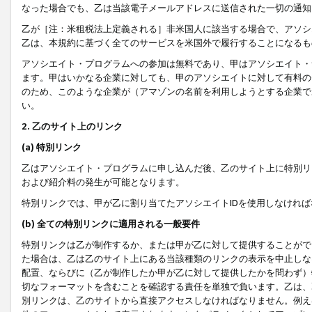
なった場合でも、乙は当該電子メールアドレスに送信された一切の通知
乙が［注：米租税法上定義される］非米国人に該当する場合で、アソシ
乙は、本規約に基づく全てのサービスを米国外で履行することになるも
アソシエイト・プログラムへの参加は無料であり、甲はアソシエイト・
ます。甲はいかなる企業に対しても、甲のアソシエイトに対して有料の
のため、このような企業が（アマゾンの名前を利用しようとする企業で
い。
2. 乙のサイト上のリンク
(a) 特別リンク
乙はアソシエイト・プログラムに申し込んだ後、乙のサイト上に特別リ
および紹介料の発生が可能となります。
特別リンクでは、甲が乙に割り当てたアソシエイトIDを使用しなけれ
(b) 全ての特別リンクに適用される一般要件
特別リンクは乙が制作するか、または甲が乙に対して提供することがで
た場合は、乙は乙のサイト上にある当該種類のリンクの表示を中止しな
配置、ならびに（乙が制作したか甲が乙に対して提供したかを問わず）
切なフォーマットを含むことを確認する責任を単独で負います。乙は、
別リンクは、乙のサイトから直接アクセスしなければなりません。例えば、