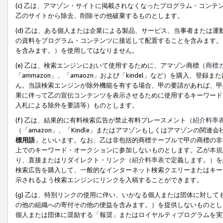
(c) 乙は、アマゾン・サイトに掲載されなくなったプログラム・コン
乙のサイトから除去、削除その他破棄するものとします。
(d) 乙は、ある個人または企業による製品、サービス、当事者または
の資料をプログラム・コンテンツに接近して配置することを含みます。
を含みます。）を使用してはなりません。
(e) 乙は、検索エンジンにおいて使用するために、アマゾン商標（
商標
「ammazon」、「amaozn」および「kindel」など）を購入
ん。当該検索エンジンが除外機能を有する場合、甲の要請があれば、甲
果に伴って乙の宣伝コンテンツを表示させるために使用するキーワード
入札による除外を要請等）ものとします。
(f) 乙は、結果的に有料検索広告が禁止有料プレースメント（
紹介料率
（「amazon」、「Kindle」またはアマゾンもしくはアマゾンの
標用語
」といいます。なお、乙は非包括的商標テーブルで甲の商標の非
上でのキーワード・オークションに参加しないものとします。乙が
本規
り、直接またはリダイレクト・リンク（
紹介料率表
で定義します。）を
検索広告を購入して、一般的なインターネット検索クエリーまたはキー
示されるよう検索エンジンにリンクを入稿することができます。
(g) 乙は、特別リンクの使用に伴い、いかなる個人または団体に対し
の他の組織への寄付その他の便益を含みます。）を提供しないものとし
個人または団体に奨励する「報奨」またはロイヤルティプログラムを実