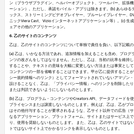
ン（ブラウザプラグイン、ヘルパーオブジェクト、ツールバー、拡張機
ーション）。ただし、承認モバイル・アプリは除きます。(b) あらゆ
ックス、ストリーミングビデオプレイヤー、ブルーレイプレイヤー、DVDプ
ニックViera Cast、Vizioインターネットアプリケーション等）。(
ェアその他のアプリケーション。
6. 乙のサイトのコンテンツ
乙は、乙のサイトのコンテンツについて単独で責任を負い、以下記載の
(a) 乙は、いかなる方法であれ、追加情報を加えることも含め、プロ
ンツの改ざんをしてはなりません。ただし、乙は、当初の比率を維持し
することや、テキストの意味を大幅に変更しない方法または事実として
コンテンツの一部を省略することはできます。甲が乙に提供することが
シー規約情報へのリンク）としてフォーマットされていないアマゾン・
設けることなく、乙は、「プライバシー情報」へのリンクを削除したり
または判読できないようにしないものとします。
(b) 乙は、プログラム・コンテンツやCreators API、データフ
ブライセンスまたは譲渡しないものとします。例えば、乙は、乙がプロ
はその他付与することが要求されるような、乙サイト以外での広告（サ
なるアプリケーション、プラットフォーム、サイトまたはサービス上で
り、使用を奨励しないものとします。 また、乙は、乙のサイトではな
トではないサイト上でかかるリンクを表示しないものとします。