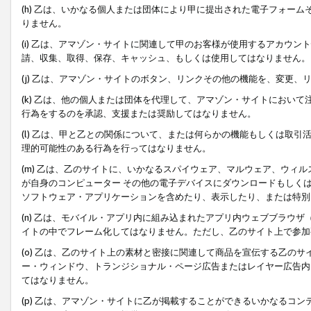
(h) 乙は、いかなる個人または団体により甲に提出された電子フォー
りません。
(i) 乙は、アマゾン・サイトに関連して甲のお客様が使用するアカウ
請、収集、取得、保存、キャッシュ、もしくは使用してはなりません。
(j) 乙は、アマゾン・サイトのボタン、リンクその他の機能を、変更
(k) 乙は、他の個人または団体を代理して、アマゾン・サイトにおい
行為をするのを承認、支援または奨励してはなりません。
(l) 乙は、甲と乙との関係について、または何らかの機能もしくは取
理的可能性のある行為を行ってはなりません。
(m) 乙は、乙のサイトに、いかなるスパイウェア、マルウェア、ウィ
が自身のコンピューター その他の電子デバイスにダウンロードもしく
ソフトウェア・アプリケーションを含めたり、表示したり、または特別
(n) 乙は、モバイル・アプリ内に組み込まれたアプリ内ウェブブラウザ
イトの中でフレーム化してはなりません。ただし、乙のサイト上で参加
(o) 乙は、乙のサイト上の素材と密接に関連して商品を宣伝する乙の
ー・ウィンドウ、トランジショナル・ページ広告またはレイヤー広告内
てはなりません。
(p) 乙は、アマゾン・サイトに乙が掲載することができるいかなるコ