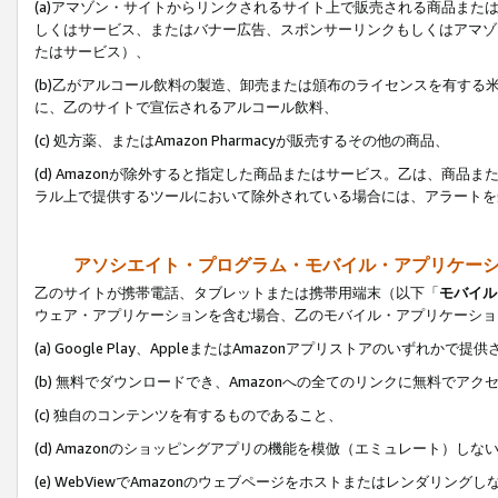
(a)アマゾン・サイトからリンクされるサイト上で販売される商品またはサ
しくはサービス、またはバナー広告、スポンサーリンクもしくはアマゾ
たはサービス）、
(b)乙がアルコール飲料の製造、卸売または頒布のライセンスを有す
に、乙のサイトで宣伝されるアルコール飲料、
(c) 処方薬、またはAmazon Pharmacyが販売するその他の商品、
(d) Amazonが除外すると指定した商品またはサービス。乙は、商品また
ラル上で提供するツールにおいて除外されている場合には、アラートを
アソシエイト・プログラム・モバイル・アプリケー
乙のサイトが携帯電話、タブレットまたは携帯用端末（以下「
モバイル
ウェア・アプリケーションを含む場合、乙のモバイル・アプリケーショ
(a) Google Play、AppleまたはAmazonアプリストアのいずれかで
(b) 無料でダウンロードでき、Amazonへの全てのリンクに無料でアク
(c) 独自のコンテンツを有するものであること、
(d) Amazonのショッピングアプリの機能を模倣（エミュレート）しな
(e) WebViewでAmazonのウェブページをホストまたはレンダリング