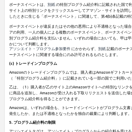
ボーナスイベントは、
別紙
の特別プログラム紹介料に記載された国で利
サイト上の特別リンクをクリックスルーしてアマゾン・サイトを訪問した
したときに生じる「ボーナスイベント」に関連して、第4(b)条記載の
ボーナスイベントが違反またはその他の悪用により不適格となった場合
アの利用、一人の個人による複数のボーナスイベント、ボーナスイベン
別プログラム紹介料を支払いません。いずれの場合においても、甲は甲
かについて判断します。
アソシエイト・プログラム参加要件
にかかわらず、
別紙
記載のボーナ
ーナスイベントに関連する場合にのみ許可されるものとします。
(c) トレードインプログラム
Amazonのトレードインプログラムでは、購入者はAmazonギフト
（「特別プログラム紹介料」）に記載されている一部の国でご利用いた
乙は、（1）購入者が乙のサイト上のAmazonサイトへの特別なリン
に商品を追加し、Amazonが受け入れる下取りリクエストを送信した場
プログラム紹介料を得ることができます。
Amazonは、いずれの場合も、トレードインイベントがプログラム文書
発生したか、または不適格となったかを独自の裁量により判断します。
5. プログラム紹介料の制限
アソシエイトタグは、アソシエイト・プログラムからの紹介料を受ける