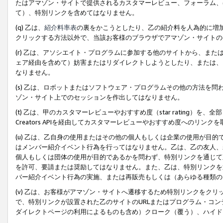
たはアマゾン・サイトで提供されるカスタマーレビュー、フォーラム、
て）、特別リンクを含めてはなりません。
(q) 乙は、
紹介料率表
の裏をかこうとしたり、乙の紹介料を人為的に増
クリックする方法以外で、当該お客様のブラウザでアマゾン・サイトの
(r) 乙は、アソシエイト・プログラムに参加する他のサイトから、ま
ェア経由を含めて）妨害またはリダイレクトしようとしたり、または、
なりません。
(s) 乙は、ロボットまたはソフトウェア・プログラムその他の方法を
ゾン・サイト上でのセッションを作出してはなりません。
(t) 乙は、甲のカスタマーレビューやおすすめ度（star rating
Creators APIを経由してカスタマーレビューやおすすめ度へのリンク
(u) 乙は、乙自身の使用またはその他の個人もしくは企業の使用が目
はメンバー紹介イベント行為を行ってはなりません。乙は、乙の友人、
個人もしくは団体の使用が目的であるかを問わず、特別リンクを通じて
を許可、要請または奨励してはなりません。また、乙は、特別リンクを
バー紹介イベント行為の実施、または再販売もしくは（あらゆる種類の
(v) 乙は、お客様がアマゾン・サイトへ遷移するため特別リンクをク
で、特別リンクが設置された乙のサイトのURLまたはプログラム・コ
ダイレクトページの利用によるものも含め）クローク（覆う）、ハイド