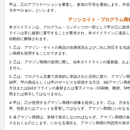
甲は、乙のアプリケーションを審査し、参加の可否を通知します。
本規
リケーション
」といいます。
アソシエイト・プログラム商
本ガイドラインは、プログラム・コンテンツの一部として甲が乙に提供
ラインは常に厳密に遵守することが要求され、本ガイドラインに違反し
自動的に解除されます。
1. 乙は、アマゾン・サイトの商品の在庫状況およびこれに対応する
ン商標を使用することができます。
2. 乙は、アマゾン商標の使用に際し、(i)本ガイドラインの最新版、およ
ません。
3. 乙は、プログラム文書で具体的に承認された目的に限り、アマゾン
(ii)甲、甲の商品もしくは甲のサービスを毀損する方法、(iii)アマ
方法または(iv)オフラインの素材または電子メール（印刷物、郵便、S
用または表示してはなりません。
4. 甲は、乙が使用するアマゾン商標の画像を提供します。乙は、方
率、色彩またはフォントを変更してはならず、アマゾン商標にいかなる
5. 各アマゾン商標は、単独で表示しなければならず、アマゾン商標
スをおくものとします。いかなる場合も、アマゾン商標の判読性や表示