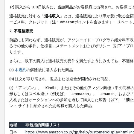
(c) 購入から180日以内に、当該商品がお客様宛に出荷され、お客
適格販売に対する「
適格収入
」とは、適格販売により甲が受け取る金額
ービス料、クレジット［注：Amazonポイントを含みます］、リベー
2. 不適格販売
前記にも関わらず、適格販売が、アソシエイト・プログラム紹介料率表
るその他の条件、仕様書、ステートメントおよびポリシー（以下「
プロ
ります 。
さらに、以下の購入は適格販売の要件を満たすようにみえても、不適格
(a)
本規約
の解除後に購入された商品、
(b) 注文が取り消され、返品または返金が開始された商品、
(c) 「アマゾン」、「Kindle」またはその他のアマゾン商標（甲
形もしくはスペル違い（例えば、「ammazon」、「amaozn」およ
入札またはオークションへの参加を通じて購入した広告（以下、「
禁止
ン・ サイトに紹介されたお客様が購入した商品、
地域
非包括的商標リスト
日本
https://www.amazon.co.jp/gp/help/customer/display.html