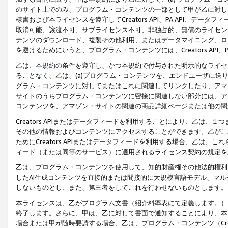
のサイト上でのみ、プログラム・コンテンツの一部として甲が乙に対し
様書および本ライセンスを遵守してCreators API、PA API、
取消可能、譲渡不可、サブライセンス不可、非独占的、無償のライセン
テンツのダウンロード、複製その他利用、またはデータマイニング、ロ
を避けるためにいうと、プログラム・コンテンツには、Creators AP
乙は、
本規約
の条件を遵守し、かつ本規約で付与された明示的なライセ
ることなく、乙は、(a)プログラム・コンテンツを、エンドユーザに
グラム・コンテンツに対してまたはこれに関連してリンクしたり、アマ
サイトのうちプログラム・コンテンツに密接に関連しない部分には、ア
コンテンツを、アマゾン・サイトの関連の商品詳細ページまたは他の関
Creators APIまたはデータフィードを利用することにより、乙は、
その他の情報およびコンテンツにアクセスすることができます。乙がこ
ためにCreators APIまたはデータフィードを利用する場合、乙は、こ
ィード（または同等のサービス）に適用されるライセンス契約の規定を
乙は、プログラム・コンテンツを使用して、知的財産権その他法的権利
したAI生成コンテンツを直接的または間接的に大規模言語モデル、マ
しないものとし、また、第三者をしてこれを行わせないものとします。
本ライセンスは、乙がプログラム文書（紹介料率表にて定義します。）
終了します。さらに、甲は、乙に対して書面で通知することにより、本
場合または甲が随時要請する場合、乙は、プログラム・コンテンツ（Cre