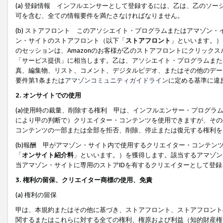
(a) 登録情報 インフルエンサーとして登録するには、乙は、乙のソ
可を含む、全ての情報要件を満たさなければなりません。
(b) ストアフロント このアソシエイト・プログラムまたはアマゾン
ン・サイトのストアフロント（以下「
ストアフロント
」といいます。）
のセッションは、Amazonのお客様が乙のストアフロントにクリック
「サービス提供」に相当します。乙は、アソシエイト・プログラムまた
真、編集物、リスト、コメント、デジタルビデオ、またはその他のデー
要件第1条または
アマゾンコミュニティガイドライン
に定める基準に違
2.
オンサイトでの使用
(a)使用時の裁量、削除する権利 甲は、インフルエンサー・プログラ
により甲の判断で）クリエイター・コンテンツを使用できますが、その
コンテンツの一部または全部を拒否、削除、停止または復元する権利を
(b)報酬 甲がアマゾン・サイト内で使用するクリエイター・コンテン
「
オンサイト紹介料
」といいます。）を獲得します。該当するアマゾン
当アマゾン・サイトに専用のストアIDを有するクリエイターとして登
3.
権利の留保、クリエイター商標の使用、免責
(a) 権利の留保
甲は、本規約またはその他に基づき、ストアフロント、ストアフロント
関するまたはこれらに対する全ての権利、権原および利益（知的財産権