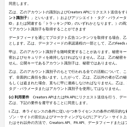
同意します。
乙は、乙のアカウントの識別およびCreators APIにリクエスト送
ント識別子
）」といいます。）およびアソシエイト・タグ・パラメータ（
ID」または関連する「トラッキングID」のいずれかとなります。）の両方
てアカウント識別子を取得することができます
データフィードを通じてプロダクト広告コンテンツを取得する場合、乙は、Cre
とします。乙は、データフィードの承認過程の一部として、乙のFeeds
甲は、乙のアカウント識別子を随時変更することがあります。秘密キー
密およびセキュリティを維持しなければなりません。乙は、乙の秘密キ
せん。公開キーであるアカウント識別子は、秘密ではありません。
乙は、乙のアカウント識別子のもとで行われる全ての活動について、こ
ず、全面的に責任を負います。したがって、乙は、乙以外の者が乙の秘
もしくは盗まれた場合、直ちに甲に連絡しなければなりません。乙は、
タグ・パラメータまたはアカウント識別子を使用してはなりません。
(c) 利用要件
Creators APIまたはPA APIにリクエスト送信を
乙は、下記の要件を遵守することに同意します。
i. 乙は、本ライセンスの条件に従いかつ本ライセンスの条件の明示的
ゾン・サイトの宣伝およびマーケティングならびにアマゾン・サイト上
たはそれ以外の方法で、Creators API、PA API、データフィー