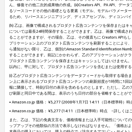
ん、修復その他二次的成果物の作成。(ii)Creators API、PA 
るソースコードその他の基礎となる要素（モデル、モデルパラメーター
るため、リバースエンジニアリング、ディスアセンブル、ディコンパイ
(h) 乙は、画像で構成されるプロダクト広告コンテンツを保存または
については最長24時間保存することができます。乙は、画像で構成さ
ることができますが、その場合、乙は、その後直ちに Creators AP
プリケーション上のプロダクト広告コンテンツを刷新することにより、
ら通知がない限り、乙は、個別のAmazon Standard Identification Nu
することができます。前記にかかわらず、乙のアプリケーションがクラ
プロダクト広告コンテンツを保存またはキャッシュしてはいけません。
以内に、甲に対して、プロダクト広告コンテンツを含むまたは使用する
(i) 乙がプロダクト広告コンテンツをデータフィードから取得する場合または
ン上に表示されるプロダクト広告コンテンツの刷新頻度が1時間に1回
報に隣接して、時刻/日付の表示を含めるものとします。ただし、乙の
び刷新と同日中である間は、表示のうち日付の部分を省略することがで
• Amazon.co.jp 価格： ¥3,277 (2008年1月7日 14:11（日本標準
• Amazon.co.jp 価格： ¥3,277 (14:11（日本標準時）時点 −詳しくは
また、乙は、下記の免責文言を、価格情報または入手可能性についての
ップアップその他類似の方法で表示しなければなりません。「価格およ
本商品の購入においては、購入の時点で（該当するアマゾン・サイト）