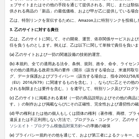
ェブサイトまたはその他の手段を通じて提供される、同じ、または類似
供される商品の「新品」の最低価格、および甲が乙に提供している場合
乙は、特別リンクを宣伝するために、Amazon上に特別リンクを投稿し
3. 乙のサイトに対する責任
乙は、乙のサイトに関して、その開発、運営、依存関係サービスおよび
任を負うものとします。例えば、乙は以下に関して単独で責任を負いま
(a) 乙のサイトおよび一切の関連設備の技術的運営、
(b) 本規約、全ての適用ある法令、条例、規則、政令、命令、ライセ
その他の適用ある政府当局の要件（開示（該当する場合は、米連邦取引
グ、データ保護およびプライバシー（該当する場合は、指令2002/58
（EU）2016/679）に関連するものを含む。）、ならびに乙とそ
される制限または要件を含む。）を遵守して、特別リンク及びプログラ
(c) 乙のサイトに掲載される素材（一切の商品説明およびその他の商
す。）の制作および掲載ならびにその正確性、完全性および適切性の確
(d) 甲の権利または他の個人もしくは団体の権利（著作権、商標、プ
違反または不正利用しない方法で、プログラム・コンテンツ、乙のサイ
ソシエイト・プログラム模倣品対策方針
への準拠の確保
(e) プライバシー規約その他を通じて、および第三者によるクッキー