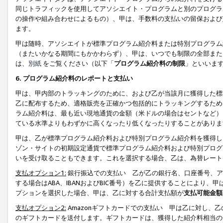
同じトラフィックを使用してアソシエイト・プログラムと別のプログラ
の操作や組み合わせによるもの）、甲は、手数料の支払いの留保および
ます。
甲は随時、アソシエイトが標準プログラム紹介料または特別プログラム
（またいかなる期間にもかかわらず）、甲は、いつでも制限の全部また
は、
別紙
をご覧ください（以下「
プログラム紹介料の制限
」といいま
6. プログラム紹介料のレポートと支払い
甲は、甲内部のトラッキングのために、および乙が当該月に獲得した標
乙に配布するため、適格販売を正確かつ包括的にトラッキングするため
ラム紹介料は、最も近い現地通貨の金額（米ドルの場合はセントなど）
ている水準よりもわずかに高くなったり低くなったりすることがありま
甲は、乙が標準プログラム紹介料および特別プログラム紹介料を獲得し
ゾン・サイトの初期設定通貨で標準プログラム紹介料および特別プログ
いを受け取ることもできます。これを選択する場合、乙は、為替レート
支払オプション1:
銀行振込での支払い 乙が乙の銀行名、口座番号、ア
する場合はABA、IBANおよびBIC番号）を乙に提供することにより
プションを選択した場合、甲は、乙に対する合計支払額が
支払可能金額
支払オプション2:
Amazonギフトカードでの支払い 甲は乙に対し、
のギフトカードを送付します。ギフトカードは、獲得した紹介料相当の