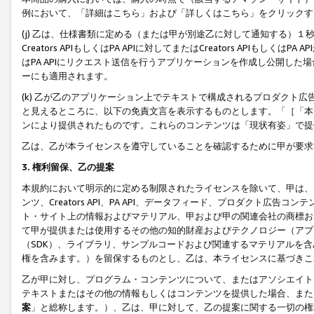
例において、「詳細はこちら」および「詳しくはこちら」をクリックす
(j) 乙は、仕様書類に定める（または甲が別途乙に対して通知する）
Creators APIもしくはPA APIに対してまたはCreators APIもしく
はPA APIにリクエスト送信を行うアプリケーションを作成し公開し
ーにも適用されます。
(k) 乙が乙のアプリケーション上でテキストで構成されるプロダクト
と見えるところに、以下の免責文言を表示するものとします。「［「本
ンにより提供されたものです。これらのコンテンツは「現状有姿」で提
乙は、乙が本ライセンスを遵守していることを確認するために甲が要求
3. 権利留保、乙の提案
本規約において明示的に定める制限されたライセンスを除いて、甲は、
ンツ、Creators API、PA API、データフィード、プロダクト
ト・サイト上の情報およびマテリアル、甲および甲の関連会社の商標お
て甲が提供または使用するその他の知的財産およびテクノロジー（アプ
（SDK）、ライブラリ、サンプルコードおよび関連するマテリアルを
権を含みます。）を留保するものとし、乙は、本ライセンスに基づきこ
乙が甲に対し、プログラム・コンテンツについて、またはアソシエイト
テキストまたはその他の情報もしくはコンテンツを提供した場合、また
案
」と総称します。）、乙は、甲に対して、乙の提案に関する一切の権