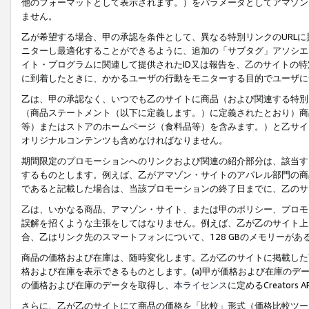
他のフォーマットとして表示されます。）をパラメータとしてアマゾン
ません。
乙が希望する場合、甲の承認を条件として、異なる特別リンクのURL
ニターし最適化することができるように、追加の「サブタグ」アソシエ
イト・プログラムに関連して提供されたID又は報告を、乙のサイトの
に到着したときに、かかるユーザの行動をモニターする目的でユーザに
乙は、甲の承認なく、いつでも乙のサイトに商品（および関連する特別
（商品ステートメント（以下に定義します。）に定義されたとおり）商
等）またはストアのホームページ（食料品等）を含みます。）と乙サイ
オリジナルコンテンツも含めなければなりません。
期間限定のプロモーションへのリンクおよび関連の紹介部分は、該当す
するものとします。例えば、乙がアマゾン・サイトのアパレル部門の商
であると記載した場合は、当該プロモーションの終了日までに、乙のサ
乙は、いかなる商品、アマゾン・サイト、または甲のポリシー、プロモ
誤解を招くような主張をしてはなりません。例えば、乙が乙のサイト上に
合、乙はリンク先のスマートフォンについて、128 GBのメモリーが
商品の価格および在庫は、随時変化します。乙が乙のサイトに掲載した
格および在庫を表示できるものとします。(a)甲が価格および在庫のデータを
の価格および在庫のデータを取得し、
本ライセンス
に定めるCreator
さらに、乙が乙のサイトにて商品の価格を「比較」形式（価格比較ツー