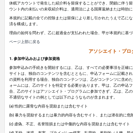
休眠アカウントで発生した紹介料を留保することができ、閉鎖に伴う留
ウント内の未払いの未収紹介料は、適用法による国庫返納または時効に
本規約に記載の全ての控除または留保により差し引かれたうえで乙にな
済を構成します。
理由の如何を問わず、乙に超過金が支払われた場合、甲が本規約に基づ
ページ上部に戻る
アソシエイト・プロ
1. 参加申込みおよび参加資格
参加申込みの手続きを開始するには、乙は、すべての必要事項を正確に
サイトは、独自のコンテンツを含むとともに、申込フォームに記載され
の資料を利用する場合、独自のコンテンツは、乙がコンテンツに含めた
ォームには、乙のサイトを特定する必要があります。甲は、乙の申込フ
合、乙のサイトはアソシエイト・プログラムに参加できず、乙は、乙の
不適切なサイトの例としては以下のようなものが含まれます。
(a) 性的に露骨な内容を奨励または含むサイト
(b) 暴力を奨励するまたは暴力的内容を含むサイト、または潜在的に
(c) 虚偽、不正、名誉毀損または中傷的な内容を奨励または含むサイト
(d) 不快、迷惑、有害、プライバシー侵害、乱用的、差別的（人種、