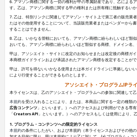
6. アマゾン商標に関する一切の権利が甲の専属財産であり、乙によ
す。乙は、アマゾン商標に関する甲の権利または所有権に抵触するいか
7. 乙は、特別リンクに関連してアマゾン・サイト上で第三者の販売
たはその他使用することについて、当該販売業者またはベンダーから書
することはできません。
8. 乙は、いかなる管轄においても、アマゾン商標に紛らわしいほど
おいても、アマゾン商標に紛らわしいほど類似する商標、ドメイン名、
甲は、アソシエイト・サイトに改定のお知らせまたは改定後の商標ガイ
本商標ガイドラインおよび承認されたアマゾン商標を改定することがで
甲は、許可を得ないいかなる使用または本ガイドラインに準拠しないい
により行使することができるものとします。
アソシエイト・プログラムIPラ
本ライセンスは、乙のアソシエイト・プログラムへの参加に関連して乙
本規約
を受け入れることにより、または、本商品に関する一定の種類の
広告コンテンツ
」といいます。）へのアクセスおよび利用ができる専有
「
Creators API
」といいます。）へのアクセスもしくは使用により、
1. プログラム・コンテンツへの限定的ライセンス
本規約
の条件にしたがい、および本規約（本ライセンスおよびその他の
加する目的に限り、甲は本規約により乙に対して、(a) プログラム・コ