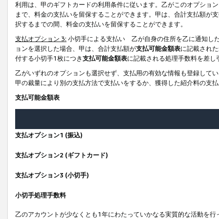
利用は、甲のギフトカードの利用条件に従います。乙がこのオプション
まで、料金の支払いを留保することができます。甲は、合計支払額が支
択するまでの間、料金の支払いを留保することができます。
支払オプション 3:
小切手による支払い 乙が自身の住所を乙に通知し
ョンを選択した場合、甲は、合計支払額が
支払可能金額表
に記載された
付する小切手1枚につき
支払可能金額表
に記載される処理手数料を差し
乙がいずれのオプションも選択せず、支払用の有効な情報も登録してい
甲の裁量により別の支払方法で支払いをするか、獲得した紹介料の支払
支払可能金額表
支払オプション1 (振込)
支払オプション2 (ギフトカード)
支払オプション3 (小切手)
小切手処理手数料
乙のアカウントが少なくとも1年にわたっていかなる実質的な活動を行