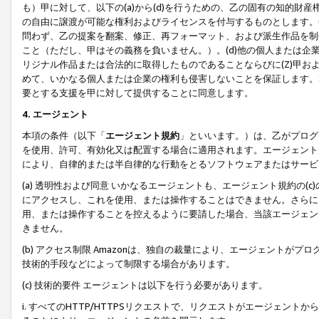
も）甲に対して、以下の(a)から(d)を行うための、乙の固有の知的
の自由に譲渡が可能な権利およびライセンスを付与するものとします。(
問わず、乙の提案を翻案、修正、再フォーマット、および派生作品を制
こと（ただし、甲はその義務を負いません。）。(d)他の個人または企
リジナル作品または合法的に取得したものであることならびに(Z)甲
めて、いかなる個人または企業の権利も侵害しないことを保証します。
要とする支援を甲に対して提供することに同意します。
4. エージェント
本項の条件（以下「
エージェント規約
」といいます。）は、乙がプログ
を使用、許可、有効化又は配置する場合に適用されます。エージェント
により、自律的または半自律的な行動をとるソフトウェアまたはサービ
(a) 透明性および同意 いかなるエージェントも、エージェント規約の
にアクセスし、これを使用、または操作することはできません。さらに、
用、または操作することを控えるように要請した場合、当該エージェン
きません。
(b) アクセス制限 Amazonは、独自の裁量により、エージェント
技術的手段などによって制限する場合があります。
(c) 技術的要件 エージェントは以下を行う必要があります。
i. すべてのHTTP/HTTPSリクエストで、リクエストがエージェ