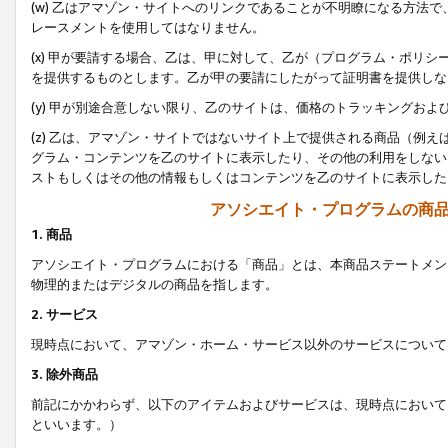
(w) 乙はアマゾン・サイトへのリンクであることが不明瞭になる方法
レースメントを使用してはなりません。
(x) 甲が要請する場合、乙は、甲に対して、乙が（プログラム・ポリ
を提供するものとします。乙が甲の要請にしたがって証明書を提供しな
(y) 甲が別途合意しない限り、乙のサイトは、価格のトラッキングお
(z) 乙は、アマゾン・サイトではないサイト上で提供される商品（例
グラム・コンテンツを乙のサイトに表示したり、その他の利用をしない
ストもしくはその他の情報もしくはコンテンツを乙のサイトに表示した
アソシエイト・プログラムの商
1. 商品
アソシエイト・プログラムにおける「商品」とは、本商品ステートメン
物理的またはデジタルの商品を指します。
2. サービス
現時点において、アマゾン・ホーム・サービス以外のサービスについて
3. 除外商品
前記にかかわらず、以下のアイテムおよびサービスは、現時点において
といいます。）