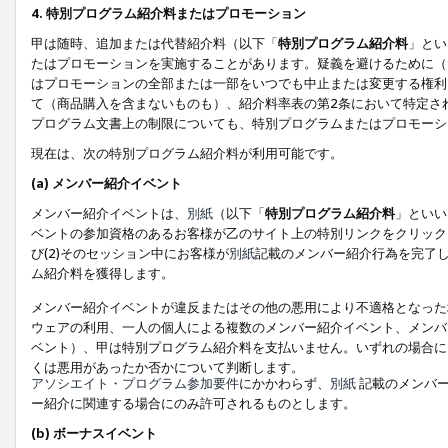
4. 特別プログラム紹介料またはプロモーション
甲は随時、追加または代替紹介料（以下「
特別プログラム紹介料
」とい
たはプロモーションを実施することがあります。疑義を避けるために（
はプロモーションの全部または一部をいつでも中止または変更する権利
て（商品購入を含まないものも）、紹介料率表の第2条において特定さ
プログラム文書上の制限についても、特別プログラムまたはプロモーシ
現在は、次の特別プログラム紹介料が利用可能です。
(a) メンバー紹介イベント
メンバー紹介イベントは、
別紙
（以下「
特別プログラム紹介料
」といい
ベントの参加資格のあるお客様が乙のサイト上の特別リンクをクリック
び(2)そのセッション中にお客様が
別紙
記載のメンバー紹介行為を完了
ム紹介料を獲得します。
メンバー紹介イベントが違反またはその他の悪用により不適格となった
ウェアの利用、一人の個人による複数のメンバー紹介イベント、メンバ
ベント）、甲は特別プログラム紹介料を支払いません。いずれの場合に
くは悪用があったか否かについて判断します。
アソシエイト・プログラム参加要件
にかかわらず、
別紙
記載のメンバー
ー紹介に関連する場合にのみ許可されるものとします。
(b) ボーナスイベント