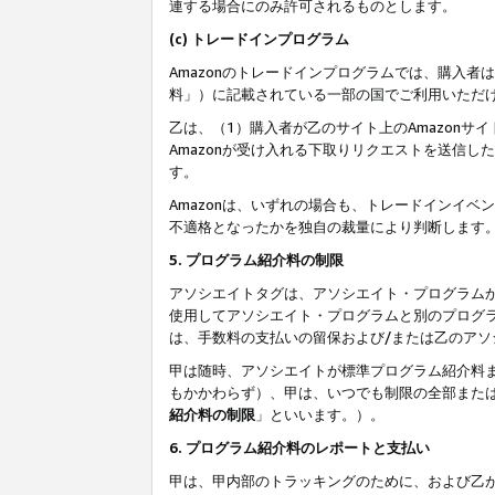
連する場合にのみ許可されるものとします。
(c) トレードインプログラム
Amazonのトレードインプログラムでは、購入者
料」）に記載されている一部の国でご利用いただ
乙は、（1）購入者が乙のサイト上のAmazon
Amazonが受け入れる下取りリクエストを送信し
す。
Amazonは、いずれの場合も、トレードインイベ
不適格となったかを独自の裁量により判断します
5. プログラム紹介料の制限
アソシエイトタグは、アソシエイト・プログラム
使用してアソシエイト・プログラムと別のプログ
は、手数料の支払いの留保および/または乙のア
甲は随時、アソシエイトが標準プログラム紹介料
もかかわらず）、甲は、いつでも制限の全部また
紹介料の制限
」といいます。）。
6. プログラム紹介料のレポートと支払い
甲は、甲内部のトラッキングのために、および乙