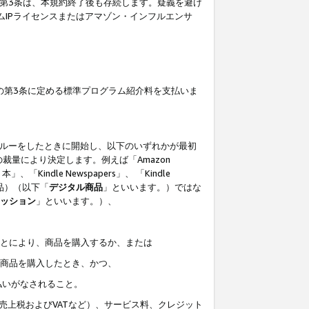
の第3条は、本規約終了後も存続します。疑義を避け
ムIPライセンスまたはアマゾン・インフルエンサ
の第3条に定める標準プログラム紹介料を支払いま
スルーをしたときに開始し、以下のいずれかが最初
裁量により決定します。例えば「Amazon
」、「Kindle Newspapers」、 「Kindle
は商品）（以下「
デジタル商品
」といいます。）ではな
ッション
」といいます。）、
ことにより、商品を購入するか、または
該商品を購入したとき、かつ、
払いがなされること。
売上税およびVATなど）、サービス料、クレジット