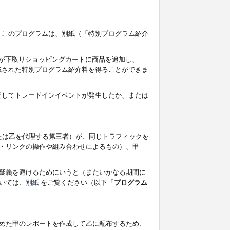
す。このプログラムは、別紙（「特別プログラム紹介
者が下取りショッピングカートに商品を追加し、
記載された特別プログラム紹介料を得ることができま
違反してトレードインイベントが発生したか、または
たは乙を代理する第三者）が、同じトラフィックを
・リンクの操作や組み合わせによるもの）、甲
疑義を避けるためにいうと（またいかなる期間に
いては、
別紙
をご覧ください（以下「
プログラム
めた甲のレポートを作成して乙に配布するため、