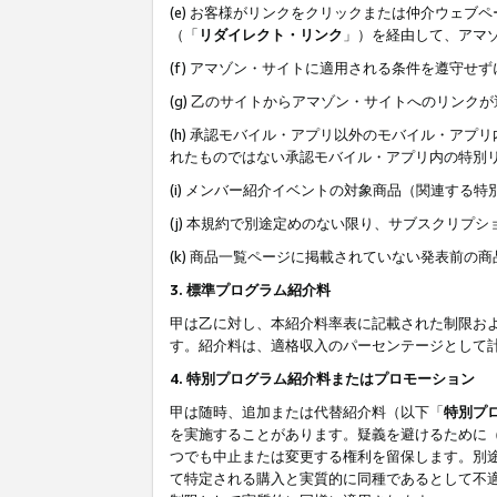
(e) お客様がリンクをクリックまたは仲介ウェ
（「
リダイレクト・リンク
」）を経由して、アマ
(f) アマゾン・サイトに適用される条件を遵守せ
(g) 乙のサイトからアマゾン・サイトへのリン
(h) 承認モバイル・アプリ以外のモバイル・アプリ
れたものではない承認モバイル・アプリ内の特別
(i) メンバー紹介イベントの対象商品（関連する
(j) 本規約で別途定めのない限り、サブスクリプ
(k) 商品一覧ページに掲載されていない発表前の
3. 標準プログラム紹介料
甲は乙に対し、本紹介料率表に記載された制限お
す。紹介料は、適格収入のパーセンテージとして
4. 特別プログラム紹介料またはプロモーション
甲は随時、追加または代替紹介料（以下「
特別プ
を実施することがあります。疑義を避けるために
つでも中止または変更する権利を留保します。別
て特定される購入と実質的に同種であるとして不