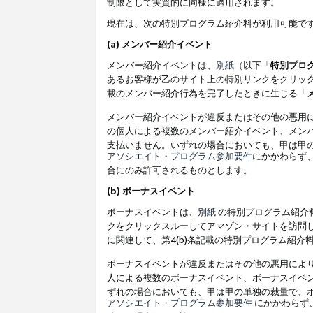
制限として実質的に同様に適用されます。
現在は、次の特別プログラム紹介料が利用可能で
(a) メンバー紹介イベント
メンバー紹介イベントは、
別紙
（以下「
特別プロ
あるお客様が乙のサイト上の特別リンクをクリック
載のメンバー紹介行為を完了したときに生じる「
メンバー紹介イベントが違反またはその他の悪用
の個人による複数のメンバー紹介イベント、メン
支払いません。いずれの場合においても、甲は甲
アソシエイト・プログラム参加要件
にかかわらず
合にのみ許可されるものとします。
(b) ボーナスイベント
ボーナスイベントは、
別紙
の特別プログラム紹介料
クをクリックスルーしてアマゾン・サイトを訪問し
に関連して、第4(b)条記載の特別プログラム紹介
ボーナスイベントが違反またはその他の悪用によ
人による複数のボーナスイベント、ボーナスイベ
ずれの場合においても、甲は甲の単独の裁量で、
アソシエイト・プログラム参加要件
にかかわらず