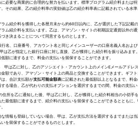
めに必要な商業的に合理的な努力を払います。標準プログラム紹介料または特
す。その結果、乙の紹介料率の実効値は乙の紹介料率表に記載されている水準
グラム紹介料を獲得した各暦月末から約60日以内に、乙が選択した下記記載
グラム紹介料を支払います。乙は、アマゾン・サイトの初期設定通貨以外の通
基づき決まることについて同意するものとします。
行名、口座番号、アカウント名と同じメインユーザーの口座名義人名および
より、甲は乙が指定した銀行口座に対し直接、乙が獲得した紹介料を振り込みま
最低額に達するまで、料金の支払いを留保することができます。
払い 甲は乙に対し、乙のアソシエイト・アカウント上のメインEメールアドレ
の金額であり、アマゾン・サイト上の商品と交換することができます。ギフト
甲は、合計支払額が
支払可能金額表
に記載された最低額以上となるまで、料金
過する場合、乙が代わりの支払オプションを選択するまでの間、料金の支払い
の住所を乙に通知した後、甲は乙に対し、乙が獲得した紹介料相当の小切手
れた最低額に達するまで、紹介料の支払いを留保することができるとともに、
す。
効な情報も登録していない場合、甲は、乙が支払方法を選択するまでまたは当
払いを留保することができるものとします。