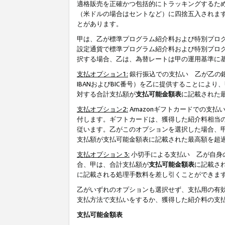
適格販売を正確かつ包括的にトラッキングするた
（米ドルの場合はセントなど）に四捨五入されま
とがあります。
甲は、乙が標準プログラム紹介料および特別プロ
設定通貨で標準プログラム紹介料および特別プロ
択する場合、乙は、為替レートは甲の運用基準に
支払オプション1:
銀行振込での支払い 乙が乙の銀
IBANおよびBIC番号）を乙に提供することに
対する合計支払額が
支払可能金額表
に記載された
支払オプション2:
Amazonギフトカードでの支
付します。ギフトカードは、獲得した紹介料相当
従います。乙がこのオプションを選択した場合、
支払額が支払可能金額表に記載された最高額を超
支払オプション 3:
小切手による支払い 乙が自身
合、甲は、合計支払額が
支払可能金額表
に記載さ
に記載される処理手数料を差し引くことができま
乙がいずれのオプションも選択せず、支払用の有
支払方法で支払いをするか、獲得した紹介料の支
支払可能金額表