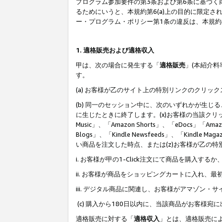
プログラム参加要件の第3条および第6条に基づく
るためにいうと、本規約第6(a)上の目的に限定
ー・プログラム・ポリシー第1条の違反は、本規
1. 適格販売および適格収入
甲は、次の場合に発生する「
適格販売
」(本紹介
す。
(a) お客様が乙のサイト上の特別リンクのクリッ
(b) 同一のセッション中に、次のいずれかが生
に生じたときに終了します。(x)お客様の当該クリ
Music」、「Amazon Shorts」、「eDocs」「Ama
Blogs」、「Kindle Newsfeeds」、「Ki
い商品を注文した時点、または(z)お客様が乙の
i. お客様が甲の1-Click注文にて商品を購入するか
ii. お客様が商品をショッピングカートに入れ
iii. デジタル商品に関連し、お客様がアマゾ
(c) 購入から180日以内に、当該商品がお客
適格販売に対する「
適格収入
」とは、適格販売に