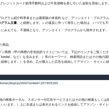
ト、クレジットカード処理手数料および不良債権を差し引いた金額を意味します
プログラム紹介料率表または最新版の本規約 など、アソシエイト・プログラ
ログラム文書
」と総称します。）の違反に伴って発生した場合は、いつでも不
うにみえても、不適格となり、アソシエイト・プログラムから除外されます。
れた商品、
他のアマゾン商標（甲の商標の非包括的リストについては、下記のリンクをご覧く
よび「kindel」など）も含みます。）等のキーワード、検索用語またはその
と総称します。）を含め、乙が購入した広告を経由してアマゾン・ サイトに
stomer/display.html?nodeId=201909280
その他の検索ポータル、スポンサー付広告サービスまたはその他の検索もしく
といいます。）上に生成または表示されるリンクを経由してアマゾン・サイト