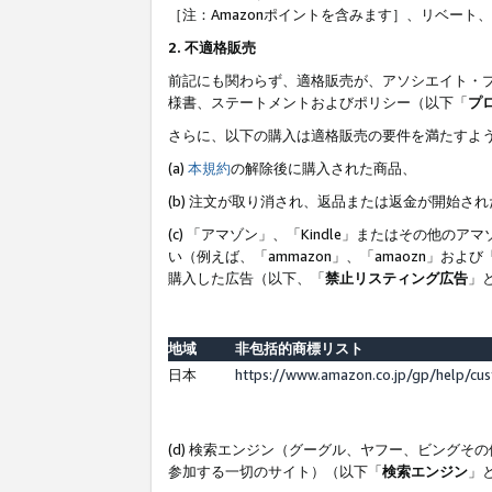
［注：Amazonポイントを含みます］、リベー
2. 不適格販売
前記にも関わらず、適格販売が、アソシエイト・
様書、ステートメントおよびポリシー（以下「
プ
さらに、以下の購入は適格販売の要件を満たすよ
(a)
本規約
の解除後に購入された商品、
(b) 注文が取り消され、返品または返金が開始さ
(c) 「アマゾン」、「Kindle」またはその
い（例えば、「ammazon」、「amaozn」お
購入した広告（以下、「
禁止リスティング広告
」
地域
非包括的商標リスト
日本
https://www.amazon.co.jp/gp/help/cu
(d) 検索エンジン（グーグル、ヤフー、ビング
参加する一切のサイト）（以下「
検索エンジン
」