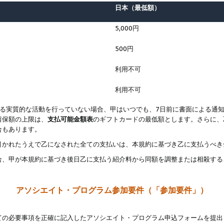
日本（最低額）
5,000円
500円
利用不可
利用不可
なる実質的な活動を行っていない場合、甲はいつでも、7日前に書面による通
留保額の上限は、
支払可能金額表
のギフトカードの最低額とします。さらに、
合もあります。
引かれたうえで乙になされた全ての支払いは、本規約に基づき乙に支払うべき
合、甲が本規約に基づき後日乙に支払う紹介料から同額を調整または相殺する
アソシエイト・プログラム参加要件（「参加要件」）
ての必要事項を正確に記入したアソシエイト・プログラム申込フォームを提出