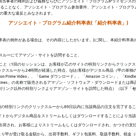
両当事者の権利および義務ならびにアソシエイト・プログラムIPライセンス
されることなく、アソシエイト・プログラム参加要件、アソシエイト・プログラ
約の重大な違反とみなされます。
アソシエイト・プログラム紹介料率表(「紹介料率表」)
料率表の例外がある場合は、その内容にしたがいます。)に関し、本紹介料率表
クスルーにてアマゾン・サイトを訪問すること、
じること（1回のセッションは、お客様が乙のサイトの特別リンクからクリック
ックスルーから24時間が経過した時点、(y)お客様がデジタル商品（甲の単独の
zon Prime Video」、「Game ダウンロード」、「Amazon コイン」、「Kindle 本
ndle Magazines」の名称で販売されるアマゾン・ソフトウェア・ダウンロードまた
特別リンク以外の特別リンクよりアマゾン・サイトを訪問した時点）（以下「
セ
、
、最初の特別リンクのクリックスルーから89日以内に当該商品の注文を完了する
ン・サイトからデジタル商品をストリームもしくはダウンロードすることにより当
様宛に出荷され、お客様によりストリームもしくはダウンロードされ、かつその支
より甲が受け取る金額から、出荷手数料、ギフト包装料、取扱手数料、税金（