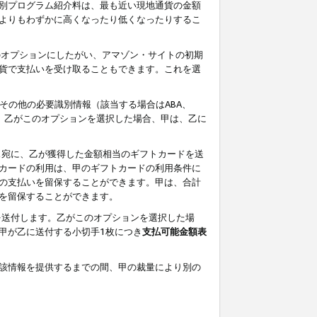
別プログラム紹介料は、最も近い現地通貨の金額
よりもわずかに高くなったり低くなったりするこ
のオプションにしたがい、アマゾン・サイトの初期
貨で支払いを受け取ることもできます。これを選
その他の必要識別情報（該当する場合はABA、
す。乙がこのオプションを選択した場合、甲は、乙に
ス宛に、乙が獲得した金額相当のギフトカードを送
カードの利用は、甲のギフトカードの利用条件に
の支払いを留保することができます。甲は、合計
を留保することができます。
を送付します。乙がこのオプションを選択した場
甲が乙に送付する小切手1枚につき
支払可能金額表
該情報を提供するまでの間、甲の裁量により別の