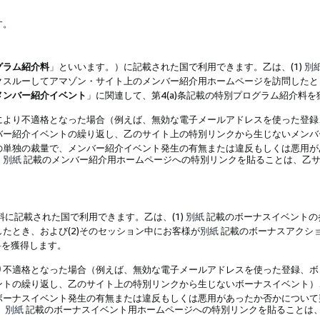
す。
グラム紹介料
」といいます。）に記載された国で利用できます。乙は、(1)
別
スルーしてアマゾン・サイト上のメンバー紹介用ホームページを訪問したとき
メンバー紹介イベント
」に関連して、第4(a)条記載の特別プログラム紹介料
により不適格となった場合（例えば、無効な電子メールアドレスを使った登録
バー紹介イベントの繰り返し、乙のサイト上の特別リンクから生じないメンバ
の単独の裁量で、メンバー紹介イベント発生の有無または違反もしくは悪用が
、
別紙
記載のメンバー紹介用ホームページへの特別リンクを貼ることは、乙サ
に記載された国で利用できます。乙は、(1)
別紙
記載のボーナスイベントの
たとき、および(2)そのセッション中にお客様が
別紙
記載のボーナスアクシ
料を獲得します。
り不適格となった場合（例えば、無効な電子メールアドレスを使った登録、ボ
ントの繰り返し、乙のサイト上の特別リンクから生じないボーナスイベント）
ボーナスイベント発生の有無または違反もしくは悪用があったか否かについて
、
別紙
記載のボーナスイベント用ホームページへの特別リンクを貼ることは