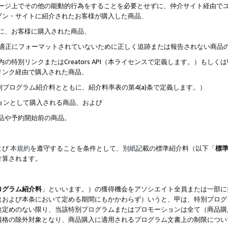
ブページ上でその他の能動的行為をすることを必要とせずに、仲介サイト経由で
ゾン・サイトに紹介されたお客様が購入した商品、
ずに、お客様に購入された商品、
クが適正にフォーマットされていないために正しく追跡または報告されない商品
内の特別リンクまたはCreators API（本ライセンスで定義します。）も
リンク経由で購入された商品、
特別プログラム紹介料とともに、紹介料率表の第4(a)条で定義します。）
ションとして購入される商品、および
商品や予約開始前の商品。
よび
本規約
を遵守することを条件として、
別紙
記載の標準紹介料（以下「
標
計算されます。
ログラム紹介料
」といいます。）の獲得機会をアソシエイト全員または一部に
（および本条において定める期間にもかかわらず）いうと、甲は、特別プログ
途定めのない限り、当該特別プログラムまたはプロモーションは全て（商品購
適格の除外対象となり、商品購入に適用されるプログラム文書上の制限につい