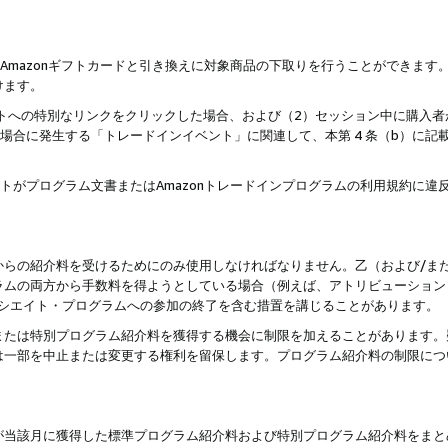
はAmazonギフトカードと引き換えに対象商品の下取りを行うことができま
けます。
サイトへの特別なリンクをクリックした場合、および（2）セッション中に購入
た場合に発生する「トレードインイベント」に関連して、本第 4 条（b）に
ントがプログラム文書またはAmazonトレードインプログラムの利用規約に
。
からの紹介料を受けるためにのみ使用しなければなりません。乙（および/ま
ラムの両方から手数料を得ようとしている場合（例えば、アトリビューション
ソシエイト・プログラムへの参加の終了を含む措置を講じることがあります。
または特別プログラム紹介料を獲得する機会に制限を加えることがあります。
は一部を中止または変更する権利を留保します。プログラム紹介料の制限につ
が当該月に獲得した標準プログラム紹介料および特別プログラム紹介料をまと