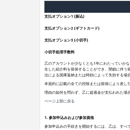
支払オプション1 (振込)
支払オプション2 (ギフトカード)
支払オプション3 (小切手)
小切手処理手数料
乙のアカウントが少なくとも1年にわたっていか
生した紹介料を留保することができ、閉鎖に伴う
法による国庫返納または時効によって失効する場
本規約に記載の全ての控除または留保により差し
理由の如何を問わず、乙に超過金が支払われた場
ページ上部に戻る
1. 参加申込みおよび参加資格
参加申込みの手続きを開始するには、乙は、すべ