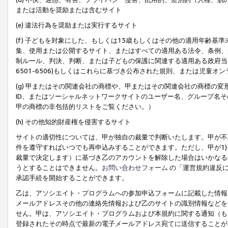
または活動を奨励または含むサイト
(e) 違法行為を奨励または実行するサイト
(f) 子どもを対象にした、もしくは13歳もしくはその他の適用年齢
集、使用または公開するサイト、またはすべての適用ある法令、条例、
制ルール、判決、判断、または子どもの保護に関連する適用ある政府当局の要
6501-6506)もしくはこれらに基づき公布された規則、または児童オ
(g) 甲またはその関連会社の商標や、甲またはその関連会社の商標の
ID、またはソーシャルネットワークサイトのユーザー名、グループ名
甲の商標の非包括的リストをご覧ください。）
(h) その他知的財産権を侵害するサイト
サイトの適切性については、甲が独自の裁量で判断いたします。甲が不
件を遵守すればいつでも再申込みすることができます。ただし、甲が1)
裁量で決定します）に基づき乙のアカウントを解除した場合はいかなる
うとすることはできません。
お問い合わせフォーム
の「運営規約違反に
承認手続を開始することができます。
乙は、アソシエイト・プログラムへの参加申込フォームに記載した情報
メールアドレスその他の連絡先情報および乙のサイトの識別情報などを
せん。甲は、アソシエイト・プログラムおよび本規約に関する通知（も
登録されたその時点で最新の電子メールアドレス宛てに送信することが