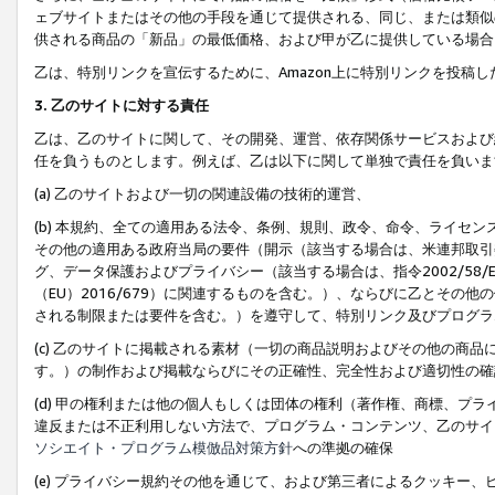
ェブサイトまたはその他の手段を通じて提供される、同じ、または類似
供される商品の「新品」の最低価格、および甲が乙に提供している場合
乙は、特別リンクを宣伝するために、Amazon上に特別リンクを投稿し
3. 乙のサイトに対する責任
乙は、乙のサイトに関して、その開発、運営、依存関係サービスおよび
任を負うものとします。例えば、乙は以下に関して単独で責任を負いま
(a) 乙のサイトおよび一切の関連設備の技術的運営、
(b) 本規約、全ての適用ある法令、条例、規則、政令、命令、ライセ
その他の適用ある政府当局の要件（開示（該当する場合は、米連邦取引
グ、データ保護およびプライバシー（該当する場合は、指令2002/58
（EU）2016/679）に関連するものを含む。）、ならびに乙とそ
される制限または要件を含む。）を遵守して、特別リンク及びプログラ
(c) 乙のサイトに掲載される素材（一切の商品説明およびその他の商
す。）の制作および掲載ならびにその正確性、完全性および適切性の確
(d) 甲の権利または他の個人もしくは団体の権利（著作権、商標、プ
違反または不正利用しない方法で、プログラム・コンテンツ、乙のサイ
ソシエイト・プログラム模倣品対策方針
への準拠の確保
(e) プライバシー規約その他を通じて、および第三者によるクッキー