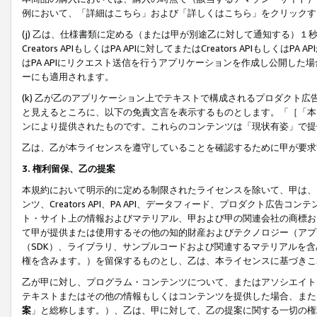
例において、「詳細はこちら」および「詳しくはこちら」をクリックす
(j) 乙は、仕様書類に定める（または甲が別途乙に対して通知する）
Creators APIもしくはPA APIに対してまたはCreators APIもしく
はPA APIにリクエスト送信を行うアプリケーションを作成し公開し
ーにも適用されます。
(k) 乙が乙のアプリケーション上でテキストで構成されるプロダクト
と見えるところに、以下の免責文言を表示するものとします。「［「本
ンにより提供されたものです。これらのコンテンツは「現状有姿」で提
乙は、乙が本ライセンスを遵守していることを確認するために甲が要求
3. 権利留保、乙の提案
本規約において明示的に定める制限されたライセンスを除いて、甲は、
ンツ、Creators API、PA API、データフィード、プロダクト
ト・サイト上の情報およびマテリアル、甲および甲の関連会社の商標お
て甲が提供または使用するその他の知的財産およびテクノロジー（アプ
（SDK）、ライブラリ、サンプルコードおよび関連するマテリアルを
権を含みます。）を留保するものとし、乙は、本ライセンスに基づきこ
乙が甲に対し、プログラム・コンテンツについて、またはアソシエイト
テキストまたはその他の情報もしくはコンテンツを提供した場合、また
案
」と総称します。）、乙は、甲に対して、乙の提案に関する一切の権