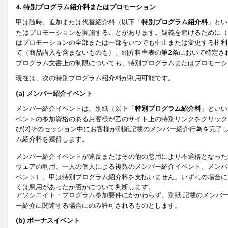
4. 特別プログラム紹介料またはプロモーション
甲は随時、追加または代替紹介料（以下「
特別プログラム紹介料
」とい
たはプロモーションを実施することがあります。疑義を避けるために（
はプロモーションの全部または一部をいつでも中止または変更する権利
て（商品購入を含まないものも）、紹介料率表の第2条において特定さ
プログラム文書上の制限についても、特別プログラムまたはプロモーシ
現在は、次の特別プログラム紹介料が利用可能です。
(a) メンバー紹介イベント
メンバー紹介イベントは、
別紙
（以下「
特別プログラム紹介料
」といい
ベントの参加資格のあるお客様が乙のサイト上の特別リンクをクリック
び(2)そのセッション中にお客様が
別紙
記載のメンバー紹介行為を完了
ム紹介料を獲得します。
メンバー紹介イベントが違反またはその他の悪用により不適格となった
ウェアの利用、一人の個人による複数のメンバー紹介イベント、メンバ
ベント）、甲は特別プログラム紹介料を支払いません。いずれの場合に
くは悪用があったか否かについて判断します。
アソシエイト・プログラム参加要件
にかかわらず、
別紙
記載のメンバー
ー紹介に関連する場合にのみ許可されるものとします。
(b) ボーナスイベント