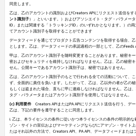
同意します。
乙は、乙のアカウントの識別およびCreators APIにリクエスト送
ント識別子
）」といいます。）およびアソシエイト・タグ・パラメータ（
ID」または関連する「トラッキングID」のいずれかとなります。）の両方
てアカウント識別子を取得することができます
データフィードを通じてプロダクト広告コンテンツを取得する場合、乙は、Cre
とします。乙は、データフィードの承認過程の一部として、乙のFeeds
甲は、乙のアカウント識別子を随時変更することがあります。秘密キー
密およびセキュリティを維持しなければなりません。乙は、乙の秘密キ
せん。公開キーであるアカウント識別子は、秘密ではありません。
乙は、乙のアカウント識別子のもとで行われる全ての活動について、こ
ず、全面的に責任を負います。したがって、乙は、乙以外の者が乙の秘
もしくは盗まれた場合、直ちに甲に連絡しなければなりません。乙は、
タグ・パラメータまたはアカウント識別子を使用してはなりません。
(c) 利用要件
Creators APIまたはPA APIにリクエスト送信を
乙は、下記の要件を遵守することに同意します。
i. 乙は、本ライセンスの条件に従いかつ本ライセンスの条件の明示的
ゾン・サイトの宣伝およびマーケティングならびにアマゾン・サイト上
たはそれ以外の方法で、Creators API、PA API、データフィー