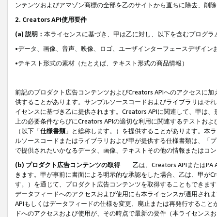
ンテンツおよびアマゾン商標の全部を乙のサイトから直ちに除去、削除
2. Creators API使用要件
(a) 説明：
本ライセンスに基づき、甲は乙に対し、以下を含むプログラ
•データ、画像、音声、映像、ロゴ、ユーザインターフェースデザイン
•テキスト形式の素材（たとえば、テキスト形式の商品情報）
前記のプロダクト広告コンテンツおよびCreators APIへのアクセスに
供することがあります。サンプルソースコードおよびライブラリはそれ
イセンスに基づき乙に提供されます。Creators APIに関連して
上の必要条件ならびにCreators APIの適切な利用に関連するテ
（以下「
仕様書類
」と総称します。）を提供することがあります。本ラ
ルソースコードまたはライブラリおよび甲が提供する仕様書類は、「プ
で提供されたいかなるデータ、画像、テキストその他の情報またはコン
(b) プロダクト広告コンテンツの取得
乙は、Creators APIま
きます。甲が事前に書面による明示的な承認をした場合、乙は、甲がCreator
す。）を通じて、プロダクト広告コンテンツを取得することもできます
データフィードへのアクセスおよび使用にも本ライセンスが適用されます。乙は
APIもしくはデータフィードの仕様を変更、廃止または再発行することがで
ドへのアクセスおよび使用が、その時点で最新の要件（本ライセンスお