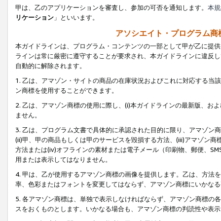
甲は、乙のアプリケーションを審査し、参加の可否を通知します。
本規
リケーション
」といいます。
アソシエイト・プログラム商
本ガイドラインは、プログラム・コンテンツの一部として甲が乙に提供
ラインは常に厳密に遵守することが要求され、本ガイドラインに違反し
自動的に解除されます。
1. 乙は、アマゾン・サイトの商品の在庫状況およびこれに対応する
ン商標を使用することができます。
2. 乙は、アマゾン商標の使用に際し、(i)本ガイドラインの最新版、およ
ません。
3. 乙は、プログラム文書で具体的に承認された目的に限り、アマゾン
(ii)甲、甲の商品もしくは甲のサービスを毀損する方法、(iii)アマ
方法または(iv)オフラインの素材または電子メール（印刷物、郵便、S
用または表示してはなりません。
4. 甲は、乙が使用するアマゾン商標の画像を提供します。乙は、方
率、色彩またはフォントを変更してはならず、アマゾン商標にいかなる
5. 各アマゾン商標は、単独で表示しなければならず、アマゾン商標
スをおくものとします。いかなる場合も、アマゾン商標の判読性や表示