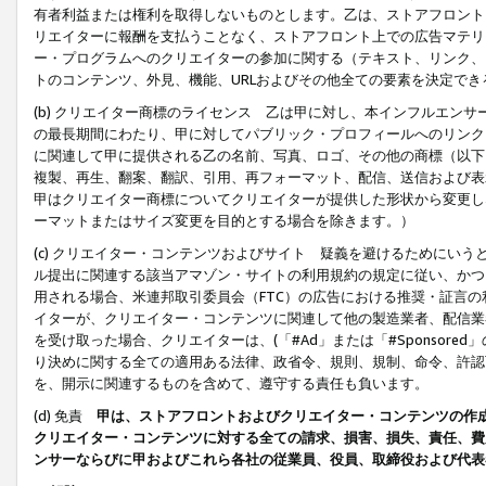
有者利益または権利を取得しないものとします。乙は、ストアフロントに
リエイターに報酬を支払うことなく、ストアフロント上での広告マテリア
ー・プログラムへのクリエイターの参加に関する（テキスト、リンク、
トのコンテンツ、外見、機能、URLおよびその他全ての要素を決定で
(b) クリエイター商標のライセンス 乙は甲に対し、本インフルエン
の最長期間にわたり、甲に対してパブリック・プロフィールへのリンク
に関連して甲に提供される乙の名前、写真、ロゴ、その他の商標（以下
複製、再生、翻案、翻訳、引用、再フォーマット、配信、送信および表
甲はクリエイター商標についてクリエイターが提供した形状から変更し
ーマットまたはサイズ変更を目的とする場合を除きます。）
(c) クリエイター・コンテンツおよびサイト 疑義を避けるためにい
ル提出に関連する該当アマゾン・サイトの利用規約の規定に従い、かつ、
用される場合、米連邦取引委員会（FTC）の広告における推奨・証言
イターが、クリエイター・コンテンツに関連して他の製造業者、配信業
を受け取った場合、クリエイターは、(「#Ad」または「#Sponsor
り決めに関する全ての適用ある法律、政省令、規則、規制、命令、許認
を、開示に関連するものを含めて、遵守する責任も負います。
(d) 免責
甲は、ストアフロントおよびクリエイター・コンテンツの作
クリエイター・コンテンツに対する全ての請求、損害、損失、責任、費
ンサーならびに甲およびこれら各社の従業員、役員、取締役および代表