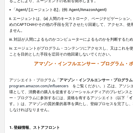
ることにより、エージェントの名前を開示します。
• 「Agent/ [エージェント名]」(例: Agent/AmazonAgent)
ii. エージェントは、(a) 人間のキーストローク、ページナビゲーシ
めのCAPTCHAやその他の手段を完了させたり回避して、アクセス、
ません。
iii. 対話が人間によるものかコンピューターによるものかを判断する
iv. エージェントがプログラム・コンテンツにアクセスし、又はこれ
ことを目的とした手段を迂回その他回避しないでください。
アマゾン・インフルエンサー・プログラム・
アソシエイト・プログラム「
アマゾン・インフルエンサー・プログラム
program.amazon.com/influencers
をご覧ください。）乙は、アソシエ
環として、消費者の購入を促進するソーシャルメディアのプレゼンスと
ー・プログラムに参加するには、資格を有するアソシエイト（以下「
イ
す。）は、アマゾンの質的量的基準を満たし、登録プロセスを完了し、
しなければなりません。
1.
登録情報、ストアフロント