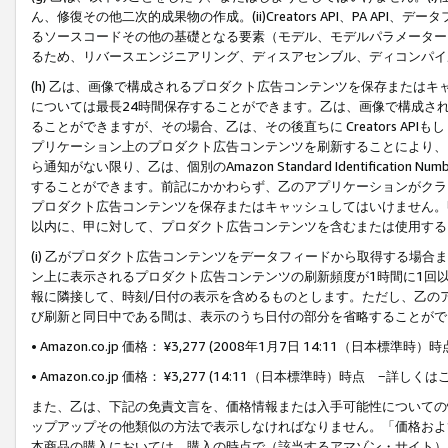
ん、修復その他二次的成果物の作成。(ii)Creators API、PA 
るソースコードその他の基礎となる要素（モデル、モデルパラメーター
るため、リバースエンジニアリング、ディスアセンブル、ディコンパイ
(h) 乙は、画像で構成されるプロダクト広告コンテンツを保存または
については最長24時間保存することができます。乙は、画像で構成さ
ることができますが、その場合、乙は、その後直ちに Creators AP
プリケーション上のプロダクト広告コンテンツを刷新することにより、
ら通知がない限り、乙は、個別のAmazon Standard Identification Nu
することができます。前記にかかわらず、乙のアプリケーションがクラ
プロダクト広告コンテンツを保存またはキャッシュしてはいけません。
以内に、甲に対して、プロダクト広告コンテンツを含むまたは使用する
(i) 乙がプロダクト広告コンテンツをデータフィードから取得する場合または
ン上に表示されるプロダクト広告コンテンツの刷新頻度が1時間に1回
報に隣接して、時刻/日付の表示を含めるものとします。ただし、乙の
び刷新と同日中である間は、表示のうち日付の部分を省略することがで
• Amazon.co.jp 価格： ¥3,277 (2008年1月7日 14:11（日本標準
• Amazon.co.jp 価格： ¥3,277 (14:11（日本標準時）時点 −詳しくは
また、乙は、下記の免責文言を、価格情報または入手可能性についての
ップアップその他類似の方法で表示しなければなりません。「価格およ
本商品の購入においては、購入の時点で（該当するアマゾン・サイト）