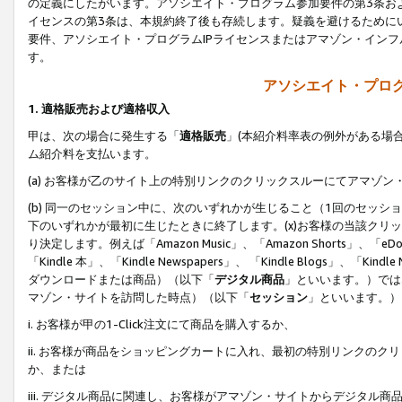
の定義にしたがいます。アソシエイト・プログラム参加要件の第3条お
イセンスの第3条は、本規約終了後も存続します。疑義を避けるためにい
要件、アソシエイト・プログラムIPライセンスまたはアマゾン・イン
す。
アソシエイト・プログ
1. 適格販売および適格収入
甲は、次の場合に発生する「
適格販売
」(本紹介料率表の例外がある場
ム紹介料を支払います。
(a) お客様が乙のサイト上の特別リンクのクリックスルーにてアマゾン
(b) 同一のセッション中に、次のいずれかが生じること（1回のセッ
下のいずれかが最初に生じたときに終了します。(x)お客様の当該クリッ
り決定します。例えば「Amazon Music」、「Amazon Shorts」、「eDo
「Kindle 本」、「Kindle Newspapers」、 「Kindle Blogs」、「
ダウンロードまたは商品）（以下「
デジタル商品
」といいます。）では
マゾン・サイトを訪問した時点）（以下「
セッション
」といいます。）
i. お客様が甲の1-Click注文にて商品を購入するか、
ii. お客様が商品をショッピングカートに入れ、最初の特別リンクの
か、または
iii. デジタル商品に関連し、お客様がアマゾン・サイトからデジタ