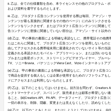
ii. 乙は、全ての仕様書類を含め、本ライセンスその他のプログラム
および資料を遵守するものとします。
iii. 乙は、プロダクト広告コンテンツを使用する際は毎回、アマゾ
ンテンツが最も直接的に関連するその他のページ）にのみリンクさせる
ンテンツをリンクさせず、またはプロダクト広告コンテンツに関連して
告コンテンツに密接に関連していない部分は、アマゾン・サイト以外の
(d) 乙は、甲の事前の書面による明確な承諾なしに、携帯電話その他
たはこれらに関連して、プロダクト広告コンテンツを使用しないものと
由してアクセスされる携帯端末用に最適化されていないサイト等の当該端
定義される承認されたモバイル・アプリケーション、または(3)いか
ブルまたは衛星ボックス、ストリーミングビデオプレイヤー、ブルーレイ
TV、ソニーBravia、パナソニックViera Cast、Vizioインター
(e) 乙は、甲の事前の書面による明確な承諾なしに、プロダクト広告
で商品を提供する個人もしくは企業が使用するためのソフトウェアもしくはその
ドにアクセスまたは利用しないものとします。
(f) 乙は、以下のことをしてはいけません。(i)方法を問わず、Creator
レクトマーケティング、スパミング、販売者または顧客が希望しない連
ること、(iii)Creators API、PA API、データフィード、プ
一切の表示を、削除、隠蔽、変更または見えなくしたり、読めなくした
(g) 乙は、以下のことをしたり、またはしようとしてはいけません。(