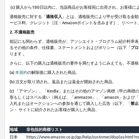
(c) 購入から180日以内に、当該商品がお客様宛に出荷され、お客
適格販売に対する「
適格収入
」とは、適格販売により甲が受け取る金額
ービス料、クレジット［注：Amazonポイントを含みます］、リベー
2. 不適格販売
前記にも関わらず、適格販売が、アソシエイト・プログラム紹介料率表
るその他の条件、仕様書、ステートメントおよびポリシー（以下「
プロ
ります 。
さらに、以下の購入は適格販売の要件を満たすようにみえても、不適格
(a)
本規約
の解除後に購入された商品、
(b) 注文が取り消され、返品または返金が開始された商品、
(c) 「アマゾン」、「Kindle」またはその他のアマゾン商標（甲
形もしくはスペル違い（例えば、「ammazon」、「amaozn」およ
入札またはオークションへの参加を通じて購入した広告（以下、「
禁止
ン・ サイトに紹介されたお客様が購入した商品、
地域
非包括的商標リスト
日本
https://www.amazon.co.jp/gp/help/customer/display.html