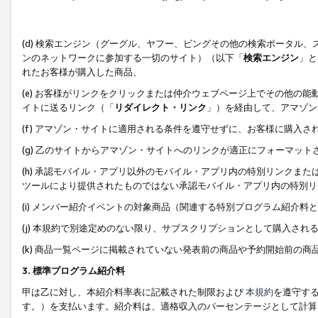
(d) 検索エンジン（グーグル、ヤフー、ビングその他の検索ポータル
ンのネットワークに参加する一切のサイト）（以下「
検索エンジン
」と
れたお客様が購入した商品、
(e) お客様がリンクをクリックまたは仲介ウェブページ上でその他の
イトに送るリンク（「
リダイレクト・リンク
」）を経由して、アマゾン
(f) アマゾン・サイトに適用される条件を遵守せずに、お客様に購入さ
(g) 乙のサイトからアマゾン・サイトへのリンクが適正にフォーマッ
(h) 承認モバイル・アプリ以外のモバイル・アプリ内の特別リンクまたはC
ツールにより提供されたものではない承認モバイル・アプリ内の特別リ
(i) メンバー紹介イベントの対象商品（関連する特別プログラム紹介料と
(j) 本規約で別途定めのない限り、サブスクリプションとして購入され
(k) 商品一覧ページに掲載されていない発表前の商品や予約開始前の商
3. 標準プログラム紹介料
甲は乙に対し、本紹介料率表に記載された制限および
本規約
を遵守す
す。）を支払います。紹介料は、適格収入のパーセンテージとして計算