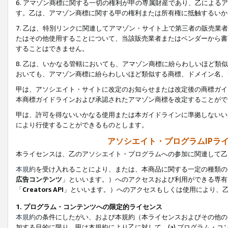
6. アマゾン商標に関する一切の権利が甲の専属財産であり、乙によ
す。乙は、アマゾン商標に関する甲の権利または所有権に抵触するいか
7. 乙は、特別リンクに関連してアマゾン・サイト上で第三者の販売
たはその他使用することについて、当該販売業者またはベンダーから書
することはできません。
8. 乙は、いかなる管轄においても、アマゾン商標に紛らわしいほど
おいても、アマゾン商標に紛らわしいほど類似する商標、ドメイン名、
甲は、アソシエイト・サイトに改定のお知らせまたは改定後の商標ガイ
本商標ガイドラインおよび承認されたアマゾン商標を改定することがで
甲は、許可を得ないいかなる使用または本ガイドラインに準拠しないい
により行使することができるものとします。
アソシエイト・プログラムIPラ
本ライセンスは、乙のアソシエイト・プログラムへの参加に関連して乙
本規約
を受け入れることにより、または、本商品に関する一定の種類の
広告コンテンツ
」といいます。）へのアクセスおよび利用ができる専有
「
Creators API
」といいます。）へのアクセスもしくは使用により、
1. プログラム・コンテンツへの限定的ライセンス
本規約
の条件にしたがい、および本規約（本ライセンスおよびその他の
加する目的に限り、甲は本規約により乙に対して、(a) プログラム・コ