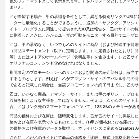
他のフォーマットとして表示されます。）をパラメータとしてアマゾン
ません。
乙が希望する場合、甲の承認を条件として、異なる特別リンクのURL
ニターし最適化することができるように、追加の「サブタグ」アソシエ
イト・プログラムに関連して提供されたID又は報告を、乙のサイトの
に到着したときに、かかるユーザの行動をモニターする目的でユーザに
乙は、甲の承認なく、いつでも乙のサイトに商品（および関連する特別
（商品ステートメント（以下に定義します。）に定義されたとおり）商
等）またはストアのホームページ（食料品等）を含みます。）と乙サイ
オリジナルコンテンツも含めなければなりません。
期間限定のプロモーションへのリンクおよび関連の紹介部分は、該当す
するものとします。例えば、乙がアマゾン・サイトのアパレル部門の商
であると記載した場合は、当該プロモーションの終了日までに、乙のサ
乙は、いかなる商品、アマゾン・サイト、または甲のポリシー、プロモ
誤解を招くような主張をしてはなりません。例えば、乙が乙のサイト上に
合、乙はリンク先のスマートフォンについて、128 GBのメモリーが
商品の価格および在庫は、随時変化します。乙が乙のサイトに掲載した
格および在庫を表示できるものとします。(a)甲が価格および在庫のデータを
の価格および在庫のデータを取得し、
本ライセンス
に定めるCreator
さらに、乙が乙のサイトにて商品の価格を「比較」形式（価格比較ツー