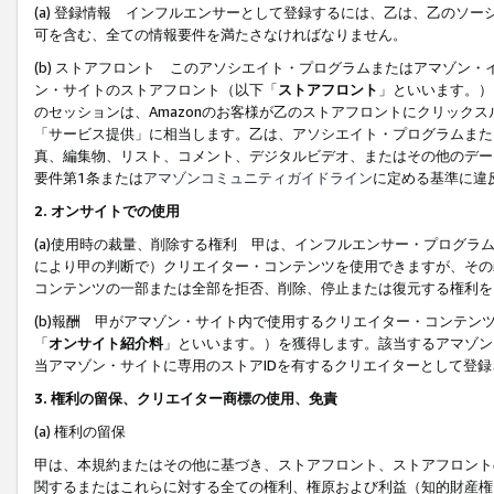
(a) 登録情報 インフルエンサーとして登録するには、乙は、乙のソ
可を含む、全ての情報要件を満たさなければなりません。
(b) ストアフロント このアソシエイト・プログラムまたはアマゾン
ン・サイトのストアフロント（以下「
ストアフロント
」といいます。）
のセッションは、Amazonのお客様が乙のストアフロントにクリック
「サービス提供」に相当します。乙は、アソシエイト・プログラムまた
真、編集物、リスト、コメント、デジタルビデオ、またはその他のデー
要件第1条または
アマゾンコミュニティガイドライン
に定める基準に違
2.
オンサイトでの使用
(a)使用時の裁量、削除する権利 甲は、インフルエンサー・プログラ
により甲の判断で）クリエイター・コンテンツを使用できますが、その
コンテンツの一部または全部を拒否、削除、停止または復元する権利を
(b)報酬 甲がアマゾン・サイト内で使用するクリエイター・コンテン
「
オンサイト紹介料
」といいます。）を獲得します。該当するアマゾン
当アマゾン・サイトに専用のストアIDを有するクリエイターとして登
3.
権利の留保、クリエイター商標の使用、免責
(a) 権利の留保
甲は、本規約またはその他に基づき、ストアフロント、ストアフロント
関するまたはこれらに対する全ての権利、権原および利益（知的財産権