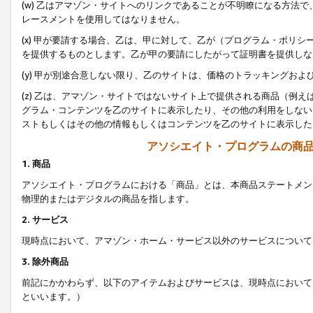
(w) 乙はアマゾン・サイトへのリンクであることが不明瞭になる方法
レースメントを使用してはなりません。
(x) 甲が要請する場合、乙は、甲に対して、乙が（プログラム・ポリ
を提供するものとします。乙が甲の要請にしたがって証明書を提供しな
(y) 甲が別途合意しない限り、乙のサイトは、価格のトラッキングお
(z) 乙は、アマゾン・サイトではないサイト上で提供される商品（例
グラム・コンテンツを乙のサイトに表示したり、その他の利用をしない
ストもしくはその他の情報もしくはコンテンツを乙のサイトに表示した
アソシエイト・プログラムの商
1. 商品
アソシエイト・プログラムにおける「商品」とは、本商品ステートメン
物理的またはデジタルの商品を指します。
2. サービス
現時点において、アマゾン・ホーム・サービス以外のサービスについて
3. 除外商品
前記にかかわらず、以下のアイテムおよびサービスは、現時点において
といいます。）