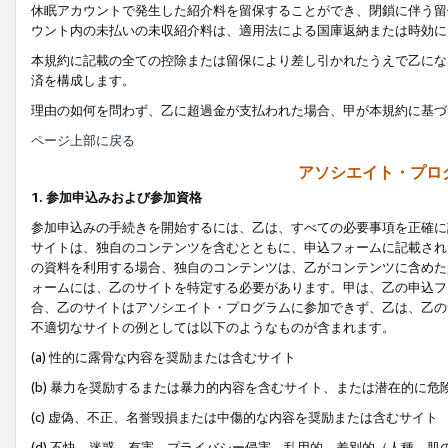
休眠アカウントで発生した紹介料を留保することができ、閉鎖に伴う留
ウント内の未払いの未収紹介料は、適用法による国庫返納または時効に
本規約に記載の全ての控除または留保により差し引かれたうえで乙にな
済を構成します。
理由の如何を問わず、乙に超過金が支払われた場合、甲が本規約に基づ
ページ上部に戻る
アソシエイト・プロ
1. 参加申込みおよび参加資格
参加申込みの手続きを開始するには、乙は、すべての必要事項を正確に
サイトは、独自のコンテンツを含むとともに、申込フォームに記載され
の資料を利用する場合、独自のコンテンツは、乙がコンテンツに含めた
ォームには、乙のサイトを特定する必要があります。甲は、乙の申込フ
合、乙のサイトはアソシエイト・プログラムに参加できず、乙は、乙の
不適切なサイトの例としては以下のようなものが含まれます。
(a) 性的に露骨な内容を奨励または含むサイト
(b) 暴力を奨励するまたは暴力的内容を含むサイト、または潜在的に
(c) 虚偽、不正、名誉毀損または中傷的な内容を奨励または含むサイト
(d) 不快、迷惑、有害、プライバシー侵害、乱用的、差別的（人種、