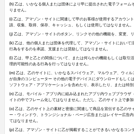
(h) 乙は、いかなる個人または団体により甲に提出された電子フォー
りません。
(i) 乙は、アマゾン・サイトに関連して甲のお客様が使用するアカウ
請、収集、取得、保存、キャッシュ、もしくは使用してはなりません。
(j) 乙は、アマゾン・サイトのボタン、リンクその他の機能を、変更
(k) 乙は、他の個人または団体を代理して、アマゾン・サイトにおい
行為をするのを承認、支援または奨励してはなりません。
(l) 乙は、甲と乙との関係について、または何らかの機能もしくは取
理的可能性のある行為を行ってはなりません。
(m) 乙は、乙のサイトに、いかなるスパイウェア、マルウェア、ウィ
が自身のコンピューター その他の電子デバイスにダウンロードもしく
ソフトウェア・アプリケーションを含めたり、表示したり、または特別
(n) 乙は、モバイル・アプリ内に組み込まれたアプリ内ウェブブラウザ
イトの中でフレーム化してはなりません。ただし、乙のサイト上で参加
(o) 乙は、乙のサイト上の素材と密接に関連して商品を宣伝する乙の
ー・ウィンドウ、トランジショナル・ページ広告またはレイヤー広告内
てはなりません。
(p) 乙は、アマゾン・サイトに乙が掲載することができるいかなるコ