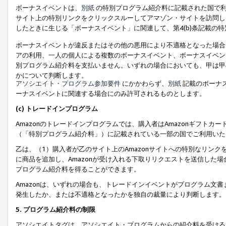
ボーナスイベントは、
別紙
の特別プログラム紹介料に記載された国で利
サイト上の特別リンクをクリックスルーしてアマゾン・サイトを訪問した
したときに生じる「ボーナスイベント」に関連して、第4(b)条記載の
ボーナスイベントが違反またはその他の悪用により不適格となった場合
アの利用、一人の個人による複数のボーナスイベント、ボーナスイベン
別プログラム紹介料を支払いません。いずれの場合においても、甲は甲
かについて判断します。
アソシエイト・プログラム参加要件
にかかわらず、
別紙
記載のボーナ
ーナスイベントに関連する場合にのみ許可されるものとします。
(c) トレードインプログラム
Amazonのトレードインプログラムでは、購入者はAmazonギフト
（「特別プログラム紹介料」）に記載されている一部の国でご利用いた
乙は、（1）購入者が乙のサイト上のAmazonサイトへの特別なリン
に商品を追加し、Amazonが受け入れる下取りリクエストを送信した場
プログラム紹介料を得ることができます。
Amazonは、いずれの場合も、トレードインイベントがプログラム文書
発生したか、または不適格となったかを独自の裁量により判断します。
5. プログラム紹介料の制限
アソシエイトタグは、アソシエイト・プログラムからの紹介料を受ける