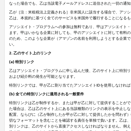
なった場合でも、乙は当該電子メールアドレスに送信された一切の通知
乙が［注：米租税法上定義される］非米国人に該当する場合で、アソシ
乙は、本規約に基づく全てのサービスを米国外で履行することになるも
アソシエイト・プログラムへの参加は無料であり、甲はアソシエイト・
ます。甲はいかなる企業に対しても、甲のアソシエイトに対して有料の
のため、このような企業が（アマゾンの名前を利用しようとする企業で
い。
2. 乙のサイト上のリンク
(a) 特別リンク
乙はアソシエイト・プログラムに申し込んだ後、乙のサイト上に特別リ
および紹介料の発生が可能となります。
特別リンクでは、甲が乙に割り当てたアソシエイトIDを使用しなけれ
(b) 全ての特別リンクに適用される一般要件
特別リンクは乙が制作するか、または甲が乙に対して提供することがで
た場合は、乙は乙のサイト上にある当該種類のリンクの表示を中止しな
配置、ならびに（乙が制作したか甲が乙に対して提供したかを問わず）
切なフォーマットを含むことを確認する責任を単独で負います。乙は、
別リンクは、乙のサイトから直接アクセスしなければなりません。例えば、