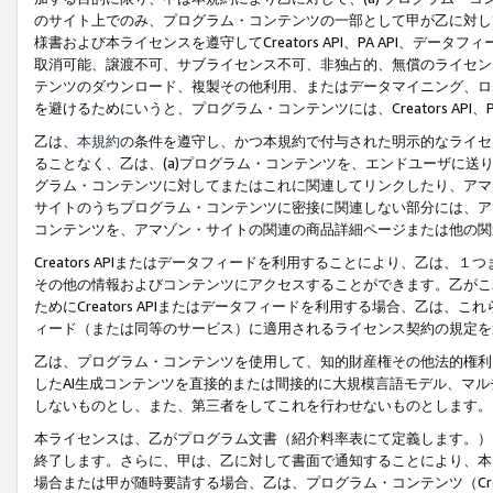
のサイト上でのみ、プログラム・コンテンツの一部として甲が乙に対し
様書および本ライセンスを遵守してCreators API、PA API、
取消可能、譲渡不可、サブライセンス不可、非独占的、無償のライセン
テンツのダウンロード、複製その他利用、またはデータマイニング、ロ
を避けるためにいうと、プログラム・コンテンツには、Creators AP
乙は、
本規約
の条件を遵守し、かつ本規約で付与された明示的なライセ
ることなく、乙は、(a)プログラム・コンテンツを、エンドユーザに
グラム・コンテンツに対してまたはこれに関連してリンクしたり、アマ
サイトのうちプログラム・コンテンツに密接に関連しない部分には、ア
コンテンツを、アマゾン・サイトの関連の商品詳細ページまたは他の関
Creators APIまたはデータフィードを利用することにより、乙は、
その他の情報およびコンテンツにアクセスすることができます。乙がこ
ためにCreators APIまたはデータフィードを利用する場合、乙は、こ
ィード（または同等のサービス）に適用されるライセンス契約の規定を
乙は、プログラム・コンテンツを使用して、知的財産権その他法的権利
したAI生成コンテンツを直接的または間接的に大規模言語モデル、マ
しないものとし、また、第三者をしてこれを行わせないものとします。
本ライセンスは、乙がプログラム文書（紹介料率表にて定義します。）
終了します。さらに、甲は、乙に対して書面で通知することにより、本
場合または甲が随時要請する場合、乙は、プログラム・コンテンツ（Cre