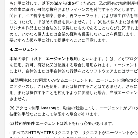
も）甲に対して、以下の(a)から(d)を行うための、乙の固有の知的
の自由に譲渡が可能な権利およびライセンスを付与するものとします。(
問わず、乙の提案を翻案、修正、再フォーマット、および派生作品を制
こと（ただし、甲はその義務を負いません。）。(d)他の個人または企
リジナル作品または合法的に取得したものであることならびに(Z)甲
めて、いかなる個人または企業の権利も侵害しないことを保証します。
要とする支援を甲に対して提供することに同意します。
4. エージェント
本項の条件（以下「
エージェント規約
」といいます。）は、乙がプログ
を使用、許可、有効化又は配置する場合に適用されます。エージェント
により、自律的または半自律的な行動をとるソフトウェアまたはサービ
(a) 透明性および同意 いかなるエージェントも、エージェント規約の
にアクセスし、これを使用、または操作することはできません。さらに、
用、または操作することを控えるように要請した場合、当該エージェン
きません。
(b) アクセス制限 Amazonは、独自の裁量により、エージェント
技術的手段などによって制限する場合があります。
(c) 技術的要件 エージェントは以下を行う必要があります。
i. すべてのHTTP/HTTPSリクエストで、リクエストがエージェ