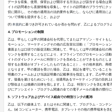
データを収集、使用、保管および開示する方法および該当する場合は第
イトの訪問者から直接情報を収集し、サイトの訪問者のブラウザにクッ
切に開示し、その他の適用法の法的要件を満たし、ならびに適用法によ
ついて情報を提供すること、および
(f)
本規約
に基づき許可されているか否かを問わず、乙によるプログラ
4. プロモーションの制限
乙は、甲もしくは甲の関連会社を代理してまたはアマゾン・サイトもし
モーション、マーケティングその他の広告宣伝活動（「プロモーション
書面または口頭での販促活動に関連して、甲もしくは甲の関連会社の商
リンクを使用することなどにより、オフラインでのプロモーション活動
イトのダイレクトメールに特別リンクを含めることができるものとしま
領するお客様がオプトインしたものであること）、その他本規約、商標
となります。甲の要請を受けた場合、乙は、前記を遵守していることを
明書のフォームおよび当該証明書の記載事項を指定します。乙が甲の要
す。疑義を避けるためにいうと、(i)適用あるマーケティング法の目的上(例
び類似または後継の法律を指します。)、乙は、特別リンクを含む各電子
びにアソシエイト・プログラム関連の全ての電子メールの最善の慣行に
5. ソフトウェアおよびデバイス経由での特別リンクの配布
乙は、以下の媒体上で、またはそれに関連して、プログラム・コンテン
ん。(a) コンピューター、携帯電話、タブレットその他の携帯端末を