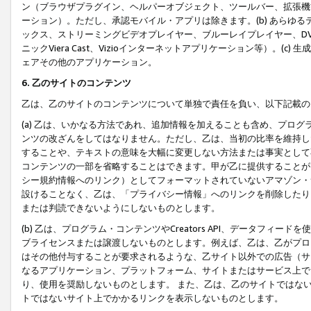
ン（ブラウザプラグイン、ヘルパーオブジェクト、ツールバー、拡張機
ーション）。ただし、承認モバイル・アプリは除きます。(b) あらゆ
ックス、ストリーミングビデオプレイヤー、ブルーレイプレイヤー、DVDプ
ニックViera Cast、Vizioインターネットアプリケーション等）。(
ェアその他のアプリケーション。
6. 乙のサイトのコンテンツ
乙は、乙のサイトのコンテンツについて単独で責任を負い、以下記載の
(a) 乙は、いかなる方法であれ、追加情報を加えることも含め、プロ
ンツの改ざんをしてはなりません。ただし、乙は、当初の比率を維持し
することや、テキストの意味を大幅に変更しない方法または事実として
コンテンツの一部を省略することはできます。甲が乙に提供することが
シー規約情報へのリンク）としてフォーマットされていないアマゾン・
設けることなく、乙は、「プライバシー情報」へのリンクを削除したり
または判読できないようにしないものとします。
(b) 乙は、プログラム・コンテンツやCreators API、データフ
ブライセンスまたは譲渡しないものとします。例えば、乙は、乙がプロ
はその他付与することが要求されるような、乙サイト以外での広告（サ
なるアプリケーション、プラットフォーム、サイトまたはサービス上で
り、使用を奨励しないものとします。 また、乙は、乙のサイトではな
トではないサイト上でかかるリンクを表示しないものとします。