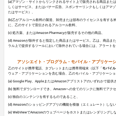
(a)アマゾン・サイトからリンクされるサイト上で販売される商品またはサ
しくはサービス、またはバナー広告、スポンサーリンクもしくはアマゾ
たはサービス）、
(b)乙がアルコール飲料の製造、卸売または頒布のライセンスを有す
に、乙のサイトで宣伝されるアルコール飲料、
(c) 処方薬、またはAmazon Pharmacyが販売するその他の商品、
(d) Amazonが除外すると指定した商品またはサービス。乙は、商品また
ラル上で提供するツールにおいて除外されている場合には、アラートを
アソシエイト・プログラム・モバイル・アプリケー
乙のサイトが携帯電話、タブレットまたは携帯用端末（以下「
モバイル
ウェア・アプリケーションを含む場合、乙のモバイル・アプリケーショ
(a) Google Play、AppleまたはAmazonアプリストアのいずれかで
(b) 無料でダウンロードでき、Amazonへの全てのリンクに無料でアク
(c) 独自のコンテンツを有するものであること、
(d) Amazonのショッピングアプリの機能を模倣（エミュレート）しな
(e) WebViewでAmazonのウェブページをホストまたはレンダリング