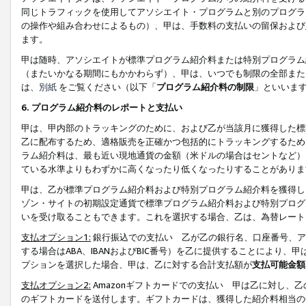
同じトラフィックを使用してアソシエイト・プログラムと別のプログラ
の操作や組み合わせによるもの）、甲は、手数料の支払いの留保および
ます。
甲は随時、アソシエイトが標準プログラム紹介料または特別プログラム
（またいかなる期間にもかかわらず）、甲は、いつでも制限の全部また
は、
別紙
をご覧ください（以下「
プログラム紹介料の制限
」といいま
6. プログラム紹介料のレポートと支払い
甲は、甲内部のトラッキングのために、および乙が当該月に獲得した標
乙に配布するため、適格販売を正確かつ包括的にトラッキングするため
ラム紹介料は、最も近い現地通貨の金額（米ドルの場合はセントなど）
ている水準よりもわずかに高くなったり低くなったりすることがありま
甲は、乙が標準プログラム紹介料および特別プログラム紹介料を獲得し
ゾン・サイトの初期設定通貨で標準プログラム紹介料および特別プログ
いを受け取ることもできます。これを選択する場合、乙は、為替レート
支払オプション1:
銀行振込での支払い 乙が乙の銀行名、口座番号、ア
する場合はABA、IBANおよびBIC番号）を乙に提供することにより
プションを選択した場合、甲は、乙に対する合計支払額が
支払可能金額
支払オプション2:
Amazonギフトカードでの支払い 甲は乙に対し、
のギフトカードを送付します。ギフトカードは、獲得した紹介料相当の