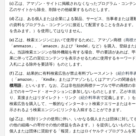
(c) 乙は、アマゾン・サイトに掲載されなくなったプログラム・コン
乙のサイトから除去、削除その他破棄するものとします。
(d) 乙は、ある個人または企業による製品、サービス、当事者または
の資料をプログラム・コンテンツに接近して配置することを含みます。
を含みます。）を使用してはなりません。
(e) 乙は、検索エンジンにおいて使用するために、アマゾン商標（
商標
「ammazon」、「amaozn」および「kindel」など）を購入
ん。当該検索エンジンが除外機能を有する場合、甲の要請があれば、甲
果に伴って乙の宣伝コンテンツを表示させるために使用するキーワード
入札による除外を要請等）ものとします。
(f) 乙は、結果的に有料検索広告が禁止有料プレースメント（
紹介料率
（「amazon」、「Kindle」またはアマゾンもしくはアマゾンの
標用語
」といいます。なお、乙は非包括的商標テーブルで甲の商標の非
上でのキーワード・オークションに参加しないものとします。乙が
本規
り、直接またはリダイレクト・リンク（
紹介料率表
で定義します。）を
検索広告を購入して、一般的なインターネット検索クエリーまたはキー
示されるよう検索エンジンにリンクを入稿することができます。
(g) 乙は、特別リンクの使用に伴い、いかなる個人または団体に対し
の他の組織への寄付その他の便益を含みます。）を提供しないものとし
個人または団体に奨励する「報奨」またはロイヤルティプログラムを実