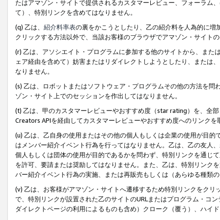
たはアマゾン・サイトで提供されるカスタマーレビュー、フォーラム、
て）、特別リンクを含めてはなりません。
(q) 乙は、
紹介料率表
の裏をかこうとしたり、乙の紹介料を人為的に増
クリックする方法以外で、当該お客様のブラウザでアマゾン・サイトの
(r) 乙は、アソシエイト・プログラムに参加する他のサイトから、ま
ェア経由を含めて）妨害またはリダイレクトしようとしたり、または、
なりません。
(s) 乙は、ロボットまたはソフトウェア・プログラムその他の方法を
ゾン・サイト上でのセッションを作出してはなりません。
(t) 乙は、甲のカスタマーレビューやおすすめ度（star rating
Creators APIを経由してカスタマーレビューやおすすめ度へのリンク
(u) 乙は、乙自身の使用またはその他の個人もしくは企業の使用が目
はメンバー紹介イベント行為を行ってはなりません。乙は、乙の友人、
個人もしくは団体の使用が目的であるかを問わず、特別リンクを通じて
を許可、要請または奨励してはなりません。また、乙は、特別リンクを
バー紹介イベント行為の実施、または再販売もしくは（あらゆる種類の
(v) 乙は、お客様がアマゾン・サイトへ遷移するため特別リンクをク
で、特別リンクが設置された乙のサイトのURLまたはプログラム・コ
ダイレクトページの利用によるものも含め）クローク（覆う）、ハイド