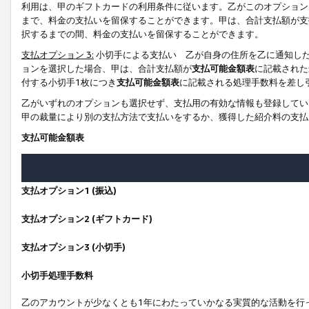
利用は、甲のギフトカードの利用条件に従います。乙がこのオプション
まで、料金の支払いを留保することができます。甲は、合計支払額が支
択するまでの間、料金の支払いを留保することができます。
支払オプション 3:
小切手による支払い 乙が自身の住所を乙に通知し
ョンを選択した場合、甲は、合計支払額が
支払可能金額表
に記載された
付する小切手1枚につき
支払可能金額表
に記載される処理手数料を差し
乙がいずれのオプションも選択せず、支払用の有効な情報も登録してい
甲の裁量により別の支払方法で支払いをするか、獲得した紹介料の支払
支払可能金額表
支払オプション1 (振込)
支払オプション2 (ギフトカード)
支払オプション3 (小切手)
小切手処理手数料
乙のアカウントが少なくとも1年にわたっていかなる実質的な活動を行