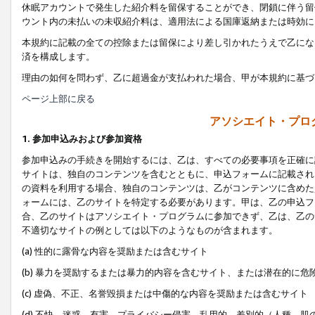
休眠アカウントで発生した紹介料を留保することができ、閉鎖に伴う留
ウント内の未払いの未収紹介料は、適用法による国庫返納または時効に
本規約に記載の全ての控除または留保により差し引かれたうえで乙にな
済を構成します。
理由の如何を問わず、乙に超過金が支払われた場合、甲が本規約に基づ
ページ上部に戻る
アソシエイト・プロ
1. 参加申込みおよび参加資格
参加申込みの手続きを開始するには、乙は、すべての必要事項を正確に
サイトは、独自のコンテンツを含むとともに、申込フォームに記載され
の資料を利用する場合、独自のコンテンツは、乙がコンテンツに含めた
ォームには、乙のサイトを特定する必要があります。甲は、乙の申込フ
合、乙のサイトはアソシエイト・プログラムに参加できず、乙は、乙の
不適切なサイトの例としては以下のようなものが含まれます。
(a) 性的に露骨な内容を奨励または含むサイト
(b) 暴力を奨励するまたは暴力的内容を含むサイト、または潜在的に
(c) 虚偽、不正、名誉毀損または中傷的な内容を奨励または含むサイト
(d) 不快、迷惑、有害、プライバシー侵害、乱用的、差別的（人種、