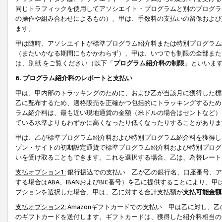
同じトラフィックを使用してアソシエイト・プログラムと別のプログラ
の操作や組み合わせによるもの）、甲は、手数料の支払いの留保および
ます。
甲は随時、アソシエイトが標準プログラム紹介料または特別プログラム
（またいかなる期間にもかかわらず）、甲は、いつでも制限の全部また
は、
別紙
をご覧ください（以下「
プログラム紹介料の制限
」といいま
6. プログラム紹介料のレポートと支払い
甲は、甲内部のトラッキングのために、および乙が当該月に獲得した標
乙に配布するため、適格販売を正確かつ包括的にトラッキングするため
ラム紹介料は、最も近い現地通貨の金額（米ドルの場合はセントなど）
ている水準よりもわずかに高くなったり低くなったりすることがありま
甲は、乙が標準プログラム紹介料および特別プログラム紹介料を獲得し
ゾン・サイトの初期設定通貨で標準プログラム紹介料および特別プログ
いを受け取ることもできます。これを選択する場合、乙は、為替レート
支払オプション1:
銀行振込での支払い 乙が乙の銀行名、口座番号、ア
する場合はABA、IBANおよびBIC番号）を乙に提供することにより
プションを選択した場合、甲は、乙に対する合計支払額が
支払可能金額
支払オプション2:
Amazonギフトカードでの支払い 甲は乙に対し、
のギフトカードを送付します。ギフトカードは、獲得した紹介料相当の