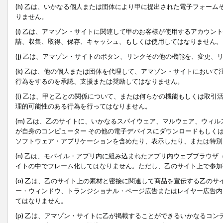
(h) 乙は、いかなる個人または団体により甲に提出された電子フォー
りません。
(i) 乙は、アマゾン・サイトに関連して甲のお客様が使用するアカウ
請、収集、取得、保存、キャッシュ、もしくは使用してはなりません。
(j) 乙は、アマゾン・サイトのボタン、リンクその他の機能を、変更
(k) 乙は、他の個人または団体を代理して、アマゾン・サイトにおい
行為をするのを承認、支援または奨励してはなりません。
(l) 乙は、甲と乙との関係について、または何らかの機能もしくは取
理的可能性のある行為を行ってはなりません。
(m) 乙は、乙のサイトに、いかなるスパイウェア、マルウェア、ウィ
が自身のコンピューター その他の電子デバイスにダウンロードもしく
ソフトウェア・アプリケーションを含めたり、表示したり、または特別
(n) 乙は、モバイル・アプリ内に組み込まれたアプリ内ウェブブラウザ
イトの中でフレーム化してはなりません。ただし、乙のサイト上で参加
(o) 乙は、乙のサイト上の素材と密接に関連して商品を宣伝する乙の
ー・ウィンドウ、トランジショナル・ページ広告またはレイヤー広告内
てはなりません。
(p) 乙は、アマゾン・サイトに乙が掲載することができるいかなるコ