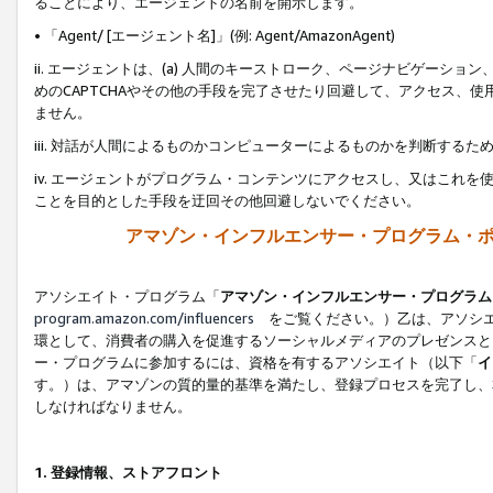
ることにより、エージェントの名前を開示します。
• 「Agent/ [エージェント名]」(例: Agent/AmazonAgent)
ii. エージェントは、(a) 人間のキーストローク、ページナビゲーシ
めのCAPTCHAやその他の手段を完了させたり回避して、アクセス、
ません。
iii. 対話が人間によるものかコンピューターによるものかを判断する
iv. エージェントがプログラム・コンテンツにアクセスし、又はこれ
ことを目的とした手段を迂回その他回避しないでください。
アマゾン・インフルエンサー・プログラム・
アソシエイト・プログラム「
アマゾン・インフルエンサー・プログラム
program.amazon.com/influencers
をご覧ください。）乙は、アソシエ
環として、消費者の購入を促進するソーシャルメディアのプレゼンスと
ー・プログラムに参加するには、資格を有するアソシエイト（以下「
イ
す。）は、アマゾンの質的量的基準を満たし、登録プロセスを完了し、
しなければなりません。
1.
登録情報、ストアフロント