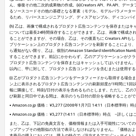
ん、修復その他二次的成果物の作成。(ii)Creators API、PA 
るソースコードその他の基礎となる要素（モデル、モデルパラメーター
るため、リバースエンジニアリング、ディスアセンブル、ディコンパイ
(h) 乙は、画像で構成されるプロダクト広告コンテンツを保存または
については最長24時間保存することができます。乙は、画像で構成さ
ることができますが、その場合、乙は、その後直ちに Creators AP
プリケーション上のプロダクト広告コンテンツを刷新することにより、
ら通知がない限り、乙は、個別のAmazon Standard Identification Nu
することができます。前記にかかわらず、乙のアプリケーションがクラ
プロダクト広告コンテンツを保存またはキャッシュしてはいけません。
以内に、甲に対して、プロダクト広告コンテンツを含むまたは使用する
(i) 乙がプロダクト広告コンテンツをデータフィードから取得する場合または
ン上に表示されるプロダクト広告コンテンツの刷新頻度が1時間に1回
報に隣接して、時刻/日付の表示を含めるものとします。ただし、乙の
び刷新と同日中である間は、表示のうち日付の部分を省略することがで
• Amazon.co.jp 価格： ¥3,277 (2008年1月7日 14:11（日本標準
• Amazon.co.jp 価格： ¥3,277 (14:11（日本標準時）時点 −詳しくは
また、乙は、下記の免責文言を、価格情報または入手可能性についての
ップアップその他類似の方法で表示しなければなりません。「価格およ
本商品の購入においては、購入の時点で（該当するアマゾン・サイト）