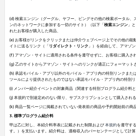
(d) 検索エンジン（グーグル、ヤフー、ビングその他の検索ポータル
ンのネットワークに参加する一切のサイト）（以下「
検索エンジン
」と
れたお客様が購入した商品、
(e) お客様がリンクをクリックまたは仲介ウェブページ上でその他の
イトに送るリンク（「
リダイレクト・リンク
」）を経由して、アマゾン
(f) アマゾン・サイトに適用される条件を遵守せずに、お客様に購入さ
(g) 乙のサイトからアマゾン・サイトへのリンクが適正にフォーマッ
(h) 承認モバイル・アプリ以外のモバイル・アプリ内の特別リンクまたはC
ツールにより提供されたものではない承認モバイル・アプリ内の特別リ
(i) メンバー紹介イベントの対象商品（関連する特別プログラム紹介料と
(j) 本規約で別途定めのない限り、サブスクリプションとして購入され
(k) 商品一覧ページに掲載されていない発表前の商品や予約開始前の商
3. 標準プログラム紹介料
甲は乙に対し、本紹介料率表に記載された制限および
本規約
を遵守す
す。）を支払います。紹介料は、適格収入のパーセンテージとして計算