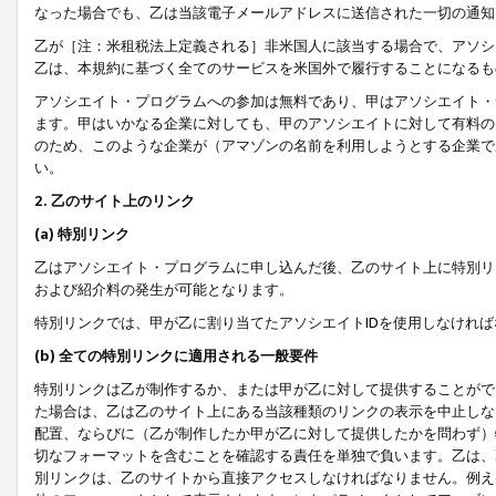
なった場合でも、乙は当該電子メールアドレスに送信された一切の通知
乙が［注：米租税法上定義される］非米国人に該当する場合で、アソシ
乙は、本規約に基づく全てのサービスを米国外で履行することになるも
アソシエイト・プログラムへの参加は無料であり、甲はアソシエイト・
ます。甲はいかなる企業に対しても、甲のアソシエイトに対して有料の
のため、このような企業が（アマゾンの名前を利用しようとする企業で
い。
2. 乙のサイト上のリンク
(a) 特別リンク
乙はアソシエイト・プログラムに申し込んだ後、乙のサイト上に特別リ
および紹介料の発生が可能となります。
特別リンクでは、甲が乙に割り当てたアソシエイトIDを使用しなけれ
(b) 全ての特別リンクに適用される一般要件
特別リンクは乙が制作するか、または甲が乙に対して提供することがで
た場合は、乙は乙のサイト上にある当該種類のリンクの表示を中止しな
配置、ならびに（乙が制作したか甲が乙に対して提供したかを問わず）
切なフォーマットを含むことを確認する責任を単独で負います。乙は、
別リンクは、乙のサイトから直接アクセスしなければなりません。例えば、