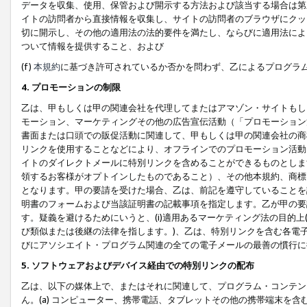
データを収集、使用、保管および開示する方法および該当する場合は第
イトの訪問者から直接情報を収集し、サイトの訪問者のブラウザにクッ
切に開示し、その他の適用法の法的要件を満たし、ならびに適用法によ
ついて情報を提供すること、および
(f)
本規約
に基づき許可されているか否かを問わず、乙によるプログラ
4. プロモーションの制限
乙は、甲もしくは甲の関連会社を代理してまたはアマゾン・サイトもし
モーション、マーケティングその他の広告宣伝活動（「プロモーション
書面または口頭での販促活動に関連して、甲もしくは甲の関連会社の商
リンクを使用することなどにより、オフラインでのプロモーション活動
イトのダイレクトメールに特別リンクを含めることができるものとしま
領するお客様がオプトインしたものであること）、その他本規約、商標
となります。甲の要請を受けた場合、乙は、前記を遵守していることを
明書のフォームおよび当該証明書の記載事項を指定します。乙が甲の要
す。疑義を避けるためにいうと、(i)適用あるマーケティング法の目的上(例
び類似または後継の法律を指します。)、乙は、特別リンクを含む各電子
びにアソシエイト・プログラム関連の全ての電子メールの最善の慣行に
5. ソフトウェアおよびデバイス経由での特別リンクの配布
乙は、以下の媒体上で、またはそれに関連して、プログラム・コンテン
ん。(a) コンピューター、携帯電話、タブレットその他の携帯端末を