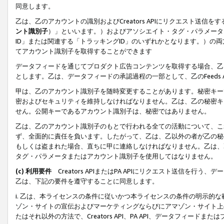
同意します。
乙は、乙のアカウントの識別およびCreators APIにリクエスト送
ント識別子
）」といいます。）およびアソシエイト・タグ・パラメータ（
ID」または関連する「トラッキングID」のいずれかとなります。）の両方
てアカウント識別子を取得することができます
データフィードを通じてプロダクト広告コンテンツを取得する場合、乙は、Cre
とします。乙は、データフィードの承認過程の一部として、乙のFeeds
甲は、乙のアカウント識別子を随時変更することがあります。秘密キー
密およびセキュリティを維持しなければなりません。乙は、乙の秘密キ
せん。公開キーであるアカウント識別子は、秘密ではありません。
乙は、乙のアカウント識別子のもとで行われる全ての活動について、こ
ず、全面的に責任を負います。したがって、乙は、乙以外の者が乙の秘
もしくは盗まれた場合、直ちに甲に連絡しなければなりません。乙は、
タグ・パラメータまたはアカウント識別子を使用してはなりません。
(c) 利用要件
Creators APIまたはPA APIにリクエスト送信を
乙は、下記の要件を遵守することに同意します。
i. 乙は、本ライセンスの条件に従いかつ本ライセンスの条件の明示的
ゾン・サイトの宣伝およびマーケティングならびにアマゾン・サイト上
たはそれ以外の方法で、Creators API、PA API、データフィー