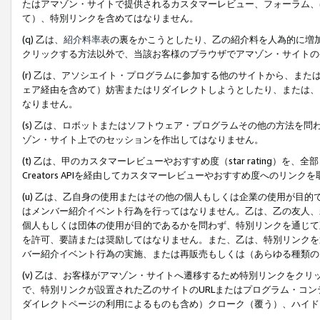
たはアマゾン・サイトで提供されるカスタマーレビュー、フォーラム、
て）、特別リンクを含めてはなりません。
(q) 乙は、
紹介料率表
の裏をかこうとしたり、乙の紹介料を人為的に増
クリックする方法以外で、当該お客様のブラウザでアマゾン・サイトの
(r) 乙は、アソシエイト・プログラムに参加する他のサイトから、ま
ェア経由を含めて）妨害またはリダイレクトしようとしたり、または、
なりません。
(s) 乙は、ロボットまたはソフトウェア・プログラムその他の方法を
ゾン・サイト上でのセッションを作出してはなりません。
(t) 乙は、甲のカスタマーレビューやおすすめ度（star rating
Creators APIを経由してカスタマーレビューやおすすめ度へのリンク
(u) 乙は、乙自身の使用またはその他の個人もしくは企業の使用が目
はメンバー紹介イベント行為を行ってはなりません。乙は、乙の友人、
個人もしくは団体の使用が目的であるかを問わず、特別リンクを通じて
を許可、要請または奨励してはなりません。また、乙は、特別リンクを
バー紹介イベント行為の実施、または再販売もしくは（あらゆる種類の
(v) 乙は、お客様がアマゾン・サイトへ遷移するため特別リンクをク
で、特別リンクが設置された乙のサイトのURLまたはプログラム・コ
ダイレクトページの利用によるものも含め）クローク（覆う）、ハイド