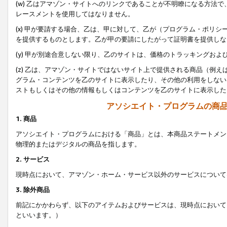
(w) 乙はアマゾン・サイトへのリンクであることが不明瞭になる方法
レースメントを使用してはなりません。
(x) 甲が要請する場合、乙は、甲に対して、乙が（プログラム・ポリ
を提供するものとします。乙が甲の要請にしたがって証明書を提供しな
(y) 甲が別途合意しない限り、乙のサイトは、価格のトラッキングお
(z) 乙は、アマゾン・サイトではないサイト上で提供される商品（例
グラム・コンテンツを乙のサイトに表示したり、その他の利用をしない
ストもしくはその他の情報もしくはコンテンツを乙のサイトに表示した
アソシエイト・プログラムの商
1. 商品
アソシエイト・プログラムにおける「商品」とは、本商品ステートメン
物理的またはデジタルの商品を指します。
2. サービス
現時点において、アマゾン・ホーム・サービス以外のサービスについて
3. 除外商品
前記にかかわらず、以下のアイテムおよびサービスは、現時点において
といいます。）