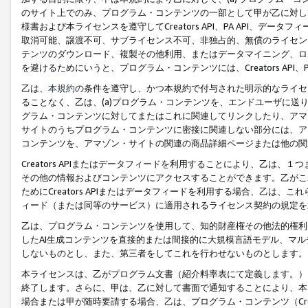
のサイト上でのみ、プログラム・コンテンツの一部として甲が乙に対し
様書および本ライセンスを遵守してCreators API、PA API、
取消可能、譲渡不可、サブライセンス不可、非独占的、無償のライセン
テンツのダウンロード、複製その他利用、またはデータマイニング、ロ
を避けるためにいうと、プログラム・コンテンツには、Creators AP
乙は、
本規約
の条件を遵守し、かつ本規約で付与された明示的なライセ
ることなく、乙は、(a)プログラム・コンテンツを、エンドユーザに
グラム・コンテンツに対してまたはこれに関連してリンクしたり、アマ
サイトのうちプログラム・コンテンツに密接に関連しない部分には、ア
コンテンツを、アマゾン・サイトの関連の商品詳細ページまたは他の関
Creators APIまたはデータフィードを利用することにより、乙は、
その他の情報およびコンテンツにアクセスすることができます。乙がこ
ためにCreators APIまたはデータフィードを利用する場合、乙は、こ
ィード（または同等のサービス）に適用されるライセンス契約の規定を
乙は、プログラム・コンテンツを使用して、知的財産権その他法的権利
したAI生成コンテンツを直接的または間接的に大規模言語モデル、マ
しないものとし、また、第三者をしてこれを行わせないものとします。
本ライセンスは、乙がプログラム文書（紹介料率表にて定義します。）
終了します。さらに、甲は、乙に対して書面で通知することにより、本
場合または甲が随時要請する場合、乙は、プログラム・コンテンツ（Cre