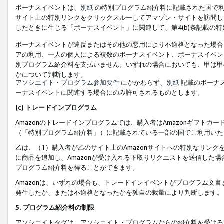
ボーナスイベントは、
別紙
の特別プログラム紹介料に記載された国で利
サイト上の特別リンクをクリックスルーしてアマゾン・サイトを訪問した
したときに生じる「ボーナスイベント」に関連して、第4(b)条記載の
ボーナスイベントが違反またはその他の悪用により不適格となった場合
アの利用、一人の個人による複数のボーナスイベント、ボーナスイベン
別プログラム紹介料を支払いません。いずれの場合においても、甲は甲
かについて判断します。
アソシエイト・プログラム参加要件
にかかわらず、
別紙
記載のボーナ
ーナスイベントに関連する場合にのみ許可されるものとします。
(c) トレードインプログラム
Amazonのトレードインプログラムでは、購入者はAmazonギフト
（「特別プログラム紹介料」）に記載されている一部の国でご利用いた
乙は、（1）購入者が乙のサイト上のAmazonサイトへの特別なリン
に商品を追加し、Amazonが受け入れる下取りリクエストを送信した場
プログラム紹介料を得ることができます。
Amazonは、いずれの場合も、トレードインイベントがプログラム文書
発生したか、または不適格となったかを独自の裁量により判断します。
5. プログラム紹介料の制限
アソシエイトタグは、アソシエイト・プログラムからの紹介料を受ける