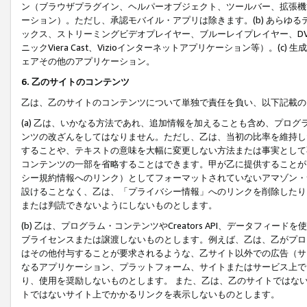
ン（ブラウザプラグイン、ヘルパーオブジェクト、ツールバー、拡張機
ーション）。ただし、承認モバイル・アプリは除きます。(b) あらゆ
ックス、ストリーミングビデオプレイヤー、ブルーレイプレイヤー、DVDプ
ニックViera Cast、Vizioインターネットアプリケーション等）。(
ェアその他のアプリケーション。
6. 乙のサイトのコンテンツ
乙は、乙のサイトのコンテンツについて単独で責任を負い、以下記載の
(a) 乙は、いかなる方法であれ、追加情報を加えることも含め、プロ
ンツの改ざんをしてはなりません。ただし、乙は、当初の比率を維持し
することや、テキストの意味を大幅に変更しない方法または事実として
コンテンツの一部を省略することはできます。甲が乙に提供することが
シー規約情報へのリンク）としてフォーマットされていないアマゾン・
設けることなく、乙は、「プライバシー情報」へのリンクを削除したり
または判読できないようにしないものとします。
(b) 乙は、プログラム・コンテンツやCreators API、データフ
ブライセンスまたは譲渡しないものとします。例えば、乙は、乙がプロ
はその他付与することが要求されるような、乙サイト以外での広告（サ
なるアプリケーション、プラットフォーム、サイトまたはサービス上で
り、使用を奨励しないものとします。 また、乙は、乙のサイトではな
トではないサイト上でかかるリンクを表示しないものとします。