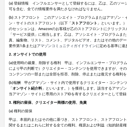
(a) 登録情報 インフルエンサーとして登録するには、乙は、乙のソ
可を含む、全ての情報要件を満たさなければなりません。
(b) ストアフロント このアソシエイト・プログラムまたはアマゾン
ン・サイトのストアフロント（以下「
ストアフロント
」といいます。）
のセッションは、Amazonのお客様が乙のストアフロントにクリック
「サービス提供」に相当します。乙は、アソシエイト・プログラムまた
真、編集物、リスト、コメント、デジタルビデオ、またはその他のデー
要件第1条または
アマゾンコミュニティガイドライン
に定める基準に違
2.
オンサイトでの使用
(a)使用時の裁量、削除する権利 甲は、インフルエンサー・プログラ
により甲の判断で）クリエイター・コンテンツを使用できますが、その
コンテンツの一部または全部を拒否、削除、停止または復元する権利を
(b)報酬 甲がアマゾン・サイト内で使用するクリエイター・コンテン
「
オンサイト紹介料
」といいます。）を獲得します。該当するアマゾン
当アマゾン・サイトに専用のストアIDを有するクリエイターとして登
3.
権利の留保、クリエイター商標の使用、免責
(a) 権利の留保
甲は、本規約またはその他に基づき、ストアフロント、ストアフロント
関するまたはこれらに対する全ての権利、権原および利益（知的財産権