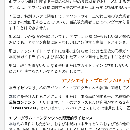
6. アマゾン商標に関する一切の権利が甲の専属財産であり、乙によ
す。乙は、アマゾン商標に関する甲の権利または所有権に抵触するいか
7. 乙は、特別リンクに関連してアマゾン・サイト上で第三者の販売
たはその他使用することについて、当該販売業者またはベンダーから書
することはできません。
8. 乙は、いかなる管轄においても、アマゾン商標に紛らわしいほど
おいても、アマゾン商標に紛らわしいほど類似する商標、ドメイン名、
甲は、アソシエイト・サイトに改定のお知らせまたは改定後の商標ガイ
本商標ガイドラインおよび承認されたアマゾン商標を改定することがで
甲は、許可を得ないいかなる使用または本ガイドラインに準拠しないい
により行使することができるものとします。
アソシエイト・プログラムIPラ
本ライセンスは、乙のアソシエイト・プログラムへの参加に関連して乙
本規約
を受け入れることにより、または、本商品に関する一定の種類の
広告コンテンツ
」といいます。）へのアクセスおよび利用ができる専有
「
Creators API
」といいます。）へのアクセスもしくは使用により、
1. プログラム・コンテンツへの限定的ライセンス
本規約
の条件にしたがい、および本規約（本ライセンスおよびその他の
加する目的に限り、甲は本規約により乙に対して、(a) プログラム・コ