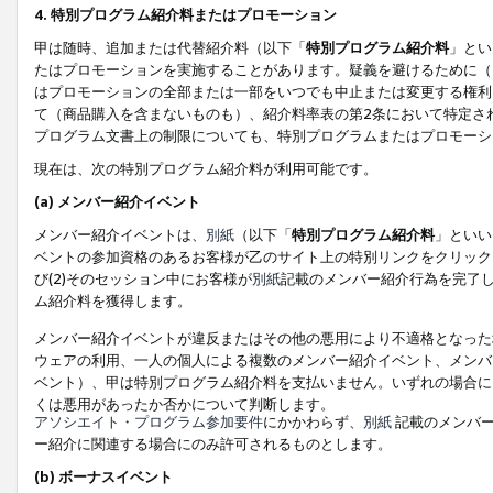
4. 特別プログラム紹介料またはプロモーション
甲は随時、追加または代替紹介料（以下「
特別プログラム紹介料
」とい
たはプロモーションを実施することがあります。疑義を避けるために（
はプロモーションの全部または一部をいつでも中止または変更する権利
て（商品購入を含まないものも）、紹介料率表の第2条において特定さ
プログラム文書上の制限についても、特別プログラムまたはプロモーシ
現在は、次の特別プログラム紹介料が利用可能です。
(a) メンバー紹介イベント
メンバー紹介イベントは、
別紙
（以下「
特別プログラム紹介料
」といい
ベントの参加資格のあるお客様が乙のサイト上の特別リンクをクリック
び(2)そのセッション中にお客様が
別紙
記載のメンバー紹介行為を完了
ム紹介料を獲得します。
メンバー紹介イベントが違反またはその他の悪用により不適格となった
ウェアの利用、一人の個人による複数のメンバー紹介イベント、メンバ
ベント）、甲は特別プログラム紹介料を支払いません。いずれの場合に
くは悪用があったか否かについて判断します。
アソシエイト・プログラム参加要件
にかかわらず、
別紙
記載のメンバー
ー紹介に関連する場合にのみ許可されるものとします。
(b) ボーナスイベント