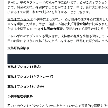
利用は、甲のギフトカードの利用条件に従います。乙がこのオプション
まで、料金の支払いを留保することができます。甲は、合計支払額が支
択するまでの間、料金の支払いを留保することができます。
支払オプション 3:
小切手による支払い 乙が自身の住所を乙に通知し
ョンを選択した場合、甲は、合計支払額が
支払可能金額表
に記載された
付する小切手1枚につき
支払可能金額表
に記載される処理手数料を差し
乙がいずれのオプションも選択せず、支払用の有効な情報も登録してい
甲の裁量により別の支払方法で支払いをするか、獲得した紹介料の支払
支払可能金額表
支払オプション1 (振込)
支払オプション2 (ギフトカード)
支払オプション3 (小切手)
小切手処理手数料
乙のアカウントが少なくとも1年にわたっていかなる実質的な活動を行