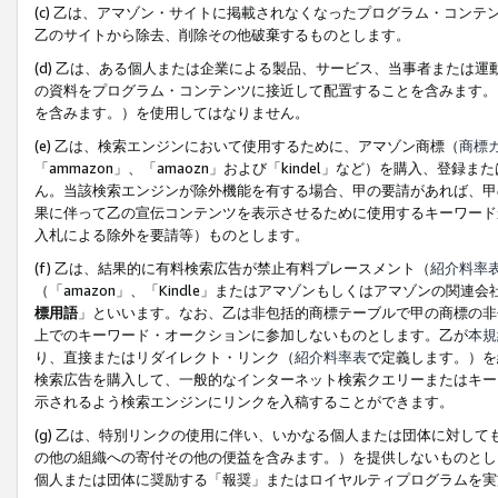
(c) 乙は、アマゾン・サイトに掲載されなくなったプログラム・コン
乙のサイトから除去、削除その他破棄するものとします。
(d) 乙は、ある個人または企業による製品、サービス、当事者または
の資料をプログラム・コンテンツに接近して配置することを含みます。
を含みます。）を使用してはなりません。
(e) 乙は、検索エンジンにおいて使用するために、アマゾン商標（
商標
「ammazon」、「amaozn」および「kindel」など）を購入
ん。当該検索エンジンが除外機能を有する場合、甲の要請があれば、甲
果に伴って乙の宣伝コンテンツを表示させるために使用するキーワード
入札による除外を要請等）ものとします。
(f) 乙は、結果的に有料検索広告が禁止有料プレースメント（
紹介料率
（「amazon」、「Kindle」またはアマゾンもしくはアマゾンの
標用語
」といいます。なお、乙は非包括的商標テーブルで甲の商標の非
上でのキーワード・オークションに参加しないものとします。乙が
本規
り、直接またはリダイレクト・リンク（
紹介料率表
で定義します。）を
検索広告を購入して、一般的なインターネット検索クエリーまたはキー
示されるよう検索エンジンにリンクを入稿することができます。
(g) 乙は、特別リンクの使用に伴い、いかなる個人または団体に対し
の他の組織への寄付その他の便益を含みます。）を提供しないものとし
個人または団体に奨励する「報奨」またはロイヤルティプログラムを実