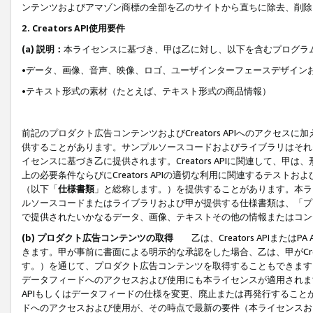
ンテンツおよびアマゾン商標の全部を乙のサイトから直ちに除去、削除
2. Creators API使用要件
(a) 説明：
本ライセンスに基づき、甲は乙に対し、以下を含むプログラ
•データ、画像、音声、映像、ロゴ、ユーザインターフェースデザイン
•テキスト形式の素材（たとえば、テキスト形式の商品情報）
前記のプロダクト広告コンテンツおよびCreators APIへのアクセスに
供することがあります。サンプルソースコードおよびライブラリはそれ
イセンスに基づき乙に提供されます。Creators APIに関連して
上の必要条件ならびにCreators APIの適切な利用に関連するテ
（以下「
仕様書類
」と総称します。）を提供することがあります。本ラ
ルソースコードまたはライブラリおよび甲が提供する仕様書類は、「プ
で提供されたいかなるデータ、画像、テキストその他の情報またはコン
(b) プロダクト広告コンテンツの取得
乙は、Creators APIま
きます。甲が事前に書面による明示的な承認をした場合、乙は、甲がCreator
す。）を通じて、プロダクト広告コンテンツを取得することもできます
データフィードへのアクセスおよび使用にも本ライセンスが適用されます。乙は
APIもしくはデータフィードの仕様を変更、廃止または再発行することがで
ドへのアクセスおよび使用が、その時点で最新の要件（本ライセンスお