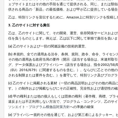
ェブサイトまたはその他の手段を通じて提供される、同じ、または類似
供される商品の「新品」の最低価格、および甲が乙に提供している場合
乙は、特別リンクを宣伝するために、Amazon上に特別リンクを投稿し
3. 乙のサイトに対する責任
乙は、乙のサイトに関して、その開発、運営、依存関係サービスおよび
任を負うものとします。例えば、乙は以下に関して単独で責任を負いま
(a) 乙のサイトおよび一切の関連設備の技術的運営、
(b) 本規約、全ての適用ある法令、条例、規則、政令、命令、ライセ
その他の適用ある政府当局の要件（開示（該当する場合は、米連邦取引
グ、データ保護およびプライバシー（該当する場合は、指令2002/58
（EU）2016/679）に関連するものを含む。）、ならびに乙とそ
される制限または要件を含む。）を遵守して、特別リンク及びプログラ
(c) 乙のサイトに掲載される素材（一切の商品説明およびその他の商
す。）の制作および掲載ならびにその正確性、完全性および適切性の確
(d) 甲の権利または他の個人もしくは団体の権利（著作権、商標、プ
違反または不正利用しない方法で、プログラム・コンテンツ、乙のサイ
ソシエイト・プログラム模倣品対策方針
への準拠の確保
(e) プライバシー規約その他を通じて、および第三者によるクッキー