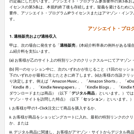
の定義にしたがいます。アソシエイト・プログラム参加要件の第3条お
イセンスの第3条は、本規約終了後も存続します。疑義を避けるためにい
要件、アソシエイト・プログラムIPライセンスまたはアマゾン・イン
す。
アソシエイト・プログ
1. 適格販売および適格収入
甲は、次の場合に発生する「
適格販売
」(本紹介料率表の例外がある場
ム紹介料を支払います。
(a) お客様が乙のサイト上の特別リンクのクリックスルーにてアマゾン
(b) 同一のセッション中に、次のいずれかが生じること（1回のセッ
下のいずれかが最初に生じたときに終了します。(x)お客様の当該クリッ
り決定します。例えば「Amazon Music」、「Amazon Shorts」、「eDo
「Kindle 本」、「Kindle Newspapers」、 「Kindle Blogs」、「
ダウンロードまたは商品）（以下「
デジタル商品
」といいます。）では
マゾン・サイトを訪問した時点）（以下「
セッション
」といいます。）
i. お客様が甲の1-Click注文にて商品を購入するか、
ii. お客様が商品をショッピングカートに入れ、最初の特別リンクの
か、または
iii. デジタル商品に関連し、お客様がアマゾン・サイトからデジタ