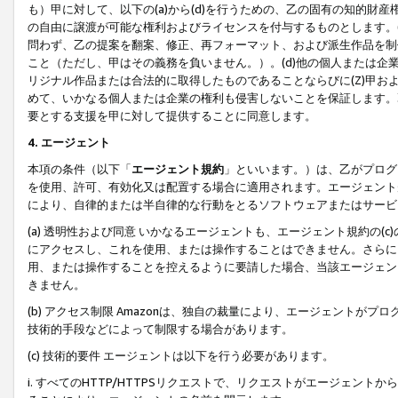
も）甲に対して、以下の(a)から(d)を行うための、乙の固有の知的
の自由に譲渡が可能な権利およびライセンスを付与するものとします。(
問わず、乙の提案を翻案、修正、再フォーマット、および派生作品を制
こと（ただし、甲はその義務を負いません。）。(d)他の個人または企
リジナル作品または合法的に取得したものであることならびに(Z)甲
めて、いかなる個人または企業の権利も侵害しないことを保証します。
要とする支援を甲に対して提供することに同意します。
4. エージェント
本項の条件（以下「
エージェント規約
」といいます。）は、乙がプログ
を使用、許可、有効化又は配置する場合に適用されます。エージェント
により、自律的または半自律的な行動をとるソフトウェアまたはサービ
(a) 透明性および同意 いかなるエージェントも、エージェント規約の
にアクセスし、これを使用、または操作することはできません。さらに、
用、または操作することを控えるように要請した場合、当該エージェン
きません。
(b) アクセス制限 Amazonは、独自の裁量により、エージェント
技術的手段などによって制限する場合があります。
(c) 技術的要件 エージェントは以下を行う必要があります。
i. すべてのHTTP/HTTPSリクエストで、リクエストがエージェ