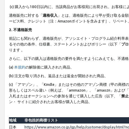
(c) 購入から180日以内に、当該商品がお客様宛に出荷され、お客
適格販売に対する「
適格収入
」とは、適格販売により甲が受け取る金額
ービス料、クレジット［注：Amazonポイントを含みます］、リベー
2. 不適格販売
前記にも関わらず、適格販売が、アソシエイト・プログラム紹介料率表
るその他の条件、仕様書、ステートメントおよびポリシー（以下「
プロ
ります 。
さらに、以下の購入は適格販売の要件を満たすようにみえても、不適格
(a)
本規約
の解除後に購入された商品、
(b) 注文が取り消され、返品または返金が開始された商品、
(c) 「アマゾン」、「Kindle」またはその他のアマゾン商標（甲
形もしくはスペル違い（例えば、「ammazon」、「amaozn」およ
入札またはオークションへの参加を通じて購入した広告（以下、「
禁止
ン・ サイトに紹介されたお客様が購入した商品、
地域
非包括的商標リスト
日本
https://www.amazon.co.jp/gp/help/customer/display.html