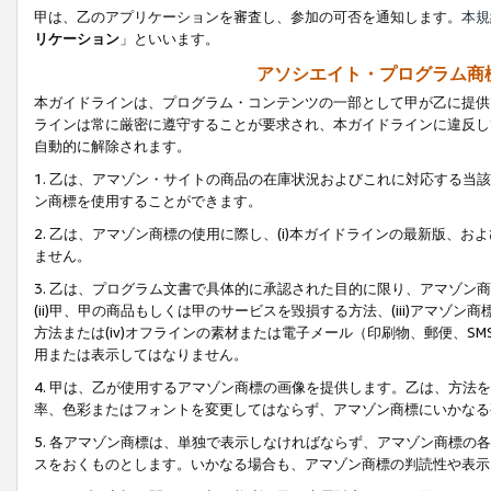
甲は、乙のアプリケーションを審査し、参加の可否を通知します。
本規
リケーション
」といいます。
アソシエイト・プログラム商
本ガイドラインは、プログラム・コンテンツの一部として甲が乙に提供
ラインは常に厳密に遵守することが要求され、本ガイドラインに違反し
自動的に解除されます。
1. 乙は、アマゾン・サイトの商品の在庫状況およびこれに対応する
ン商標を使用することができます。
2. 乙は、アマゾン商標の使用に際し、(i)本ガイドラインの最新版、およ
ません。
3. 乙は、プログラム文書で具体的に承認された目的に限り、アマゾン
(ii)甲、甲の商品もしくは甲のサービスを毀損する方法、(iii)アマ
方法または(iv)オフラインの素材または電子メール（印刷物、郵便、S
用または表示してはなりません。
4. 甲は、乙が使用するアマゾン商標の画像を提供します。乙は、方
率、色彩またはフォントを変更してはならず、アマゾン商標にいかなる
5. 各アマゾン商標は、単独で表示しなければならず、アマゾン商標
スをおくものとします。いかなる場合も、アマゾン商標の判読性や表示