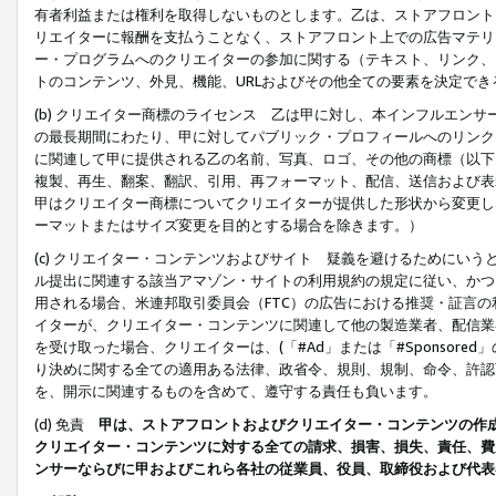
有者利益または権利を取得しないものとします。乙は、ストアフロントに
リエイターに報酬を支払うことなく、ストアフロント上での広告マテリア
ー・プログラムへのクリエイターの参加に関する（テキスト、リンク、
トのコンテンツ、外見、機能、URLおよびその他全ての要素を決定で
(b) クリエイター商標のライセンス 乙は甲に対し、本インフルエン
の最長期間にわたり、甲に対してパブリック・プロフィールへのリンク
に関連して甲に提供される乙の名前、写真、ロゴ、その他の商標（以下
複製、再生、翻案、翻訳、引用、再フォーマット、配信、送信および表
甲はクリエイター商標についてクリエイターが提供した形状から変更し
ーマットまたはサイズ変更を目的とする場合を除きます。）
(c) クリエイター・コンテンツおよびサイト 疑義を避けるためにい
ル提出に関連する該当アマゾン・サイトの利用規約の規定に従い、かつ、
用される場合、米連邦取引委員会（FTC）の広告における推奨・証言
イターが、クリエイター・コンテンツに関連して他の製造業者、配信業
を受け取った場合、クリエイターは、(「#Ad」または「#Sponsor
り決めに関する全ての適用ある法律、政省令、規則、規制、命令、許認
を、開示に関連するものを含めて、遵守する責任も負います。
(d) 免責
甲は、ストアフロントおよびクリエイター・コンテンツの作
クリエイター・コンテンツに対する全ての請求、損害、損失、責任、費
ンサーならびに甲およびこれら各社の従業員、役員、取締役および代表