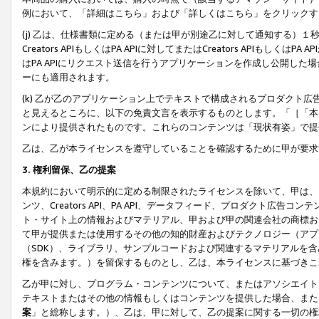
例において、「詳細はこちら」および「詳しくはこちら」をクリックす
(j) 乙は、仕様書類に定める（または甲が別途乙に対して通知する）
Creators APIもしくはPA APIに対してまたはCreators APIもしく
はPA APIにリクエスト送信を行うアプリケーションを作成し公開し
ーにも適用されます。
(k) 乙が乙のアプリケーション上でテキストで構成されるプロダクト
と見えるところに、以下の免責文言を表示するものとします。「［「本
ンにより提供されたものです。これらのコンテンツは「現状有姿」で提
乙は、乙が本ライセンスを遵守していることを確認するために甲が要求
3. 権利留保、乙の提案
本規約において明示的に定める制限されたライセンスを除いて、甲は、
ンツ、Creators API、PA API、データフィード、プロダクト
ト・サイト上の情報およびマテリアル、甲および甲の関連会社の商標お
て甲が提供または使用するその他の知的財産およびテクノロジー（アプ
（SDK）、ライブラリ、サンプルコードおよび関連するマテリアルを
権を含みます。）を留保するものとし、乙は、本ライセンスに基づきこ
乙が甲に対し、プログラム・コンテンツについて、またはアソシエイト
テキストまたはその他の情報もしくはコンテンツを提供した場合、また
案
」と総称します。）、乙は、甲に対して、乙の提案に関する一切の権