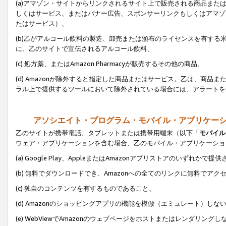
(a)アマゾン・サイトからリンクされるサイト上で販売される商品またはサ
しくはサービス、またはバナー広告、スポンサーリンクもしくはアマゾ
たはサービス）、
(b)乙がアルコール飲料の製造、卸売または頒布のライセンスを有す
に、乙のサイトで宣伝されるアルコール飲料、
(c) 処方薬、またはAmazon Pharmacyが販売するその他の商品、
(d) Amazonが除外すると指定した商品またはサービス。乙は、商品また
ラル上で提供するツールにおいて除外されている場合には、アラートを
アソシエイト・プログラム・モバイル・アプリケー
乙のサイトが携帯電話、タブレットまたは携帯用端末（以下「
モバイル
ウェア・アプリケーションを含む場合、乙のモバイル・アプリケーショ
(a) Google Play、AppleまたはAmazonアプリストアのいずれかで
(b) 無料でダウンロードでき、Amazonへの全てのリンクに無料でアク
(c) 独自のコンテンツを有するものであること、
(d) Amazonのショッピングアプリの機能を模倣（エミュレート）しな
(e) WebViewでAmazonのウェブページをホストまたはレンダリング