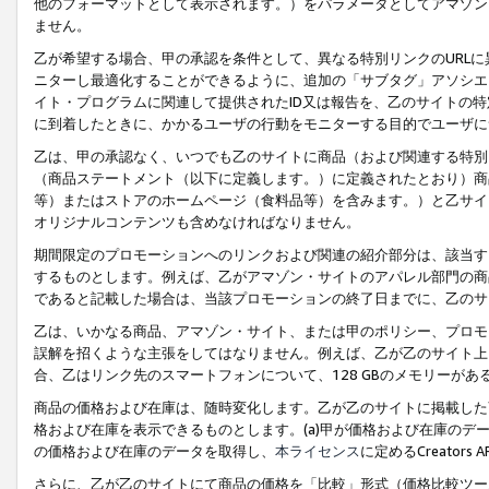
他のフォーマットとして表示されます。）をパラメータとしてアマゾン
ません。
乙が希望する場合、甲の承認を条件として、異なる特別リンクのURL
ニターし最適化することができるように、追加の「サブタグ」アソシエ
イト・プログラムに関連して提供されたID又は報告を、乙のサイトの
に到着したときに、かかるユーザの行動をモニターする目的でユーザに
乙は、甲の承認なく、いつでも乙のサイトに商品（および関連する特別
（商品ステートメント（以下に定義します。）に定義されたとおり）商
等）またはストアのホームページ（食料品等）を含みます。）と乙サイ
オリジナルコンテンツも含めなければなりません。
期間限定のプロモーションへのリンクおよび関連の紹介部分は、該当す
するものとします。例えば、乙がアマゾン・サイトのアパレル部門の商
であると記載した場合は、当該プロモーションの終了日までに、乙のサ
乙は、いかなる商品、アマゾン・サイト、または甲のポリシー、プロモ
誤解を招くような主張をしてはなりません。例えば、乙が乙のサイト上に
合、乙はリンク先のスマートフォンについて、128 GBのメモリーが
商品の価格および在庫は、随時変化します。乙が乙のサイトに掲載した
格および在庫を表示できるものとします。(a)甲が価格および在庫のデータを
の価格および在庫のデータを取得し、
本ライセンス
に定めるCreator
さらに、乙が乙のサイトにて商品の価格を「比較」形式（価格比較ツー