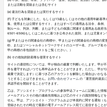
または活動を奨励または含むサイト
(e) 違法行為を奨励または実行するサイト
(f) 子どもを対象にした、もしくは13歳もしくはその他の適用年齢
集、使用または公開するサイト、またはすべての適用ある法令、条例、
制ルール、判決、判断、または子どもの保護に関連する適用ある政府当局の要
6501-6506)もしくはこれらに基づき公布された規則、または児童オ
(g) 甲またはその関連会社の商標や、甲またはその関連会社の商標の
ID、またはソーシャルネットワークサイトのユーザー名、グループ名
甲の商標の非包括的リストをご覧ください。）
(h) その他知的財産権を侵害するサイト
サイトの適切性については、甲が独自の裁量で判断いたします。甲が不
件を遵守すればいつでも再申込みすることができます。ただし、甲が1)
裁量で決定します）に基づき乙のアカウントを解除した場合はいかなる
うとすることはできません。
お問い合わせフォーム
の「運営規約違反に
承認手続を開始することができます。
乙は、アソシエイト・プログラムへの参加申込フォームに記載した情報
メールアドレスその他の連絡先情報および乙のサイトの識別情報などを
せん。甲は、アソシエイト・プログラムおよび本規約に関する通知（も
登録されたその時点で最新の電子メールアドレス宛てに送信することが