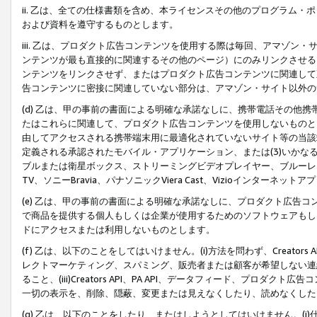
ii. 乙は、全ての仕様書類を含め、本ライセンスその他のプログラム
および資料を遵守するものとします。
iii. 乙は、プロダクト広告コンテンツを使用する際は毎回、アマゾ
ンテンツが最も直接的に関連するその他のページ）にのみリンクさせる
ンテンツをリンクさせず、またはプロダクト広告コンテンツに関連して
告コンテンツに密接に関連していない部分は、アマゾン・サイト以外の
(d) 乙は、甲の事前の書面による明確な承諾なしに、携帯電話その他
たはこれらに関連して、プロダクト広告コンテンツを使用しないものと
由してアクセスされる携帯端末用に最適化されていないサイト等の当該端
定義される承認されたモバイル・アプリケーション、または(3)いか
ブルまたは衛星ボックス、ストリーミングビデオプレイヤー、ブルーレイ
TV、ソニーBravia、パナソニックViera Cast、Vizioインター
(e) 乙は、甲の事前の書面による明確な承諾なしに、プロダクト広告
で商品を提供する個人もしくは企業が使用するためのソフトウェアもしくはその
ドにアクセスまたは利用しないものとします。
(f) 乙は、以下のことをしてはいけません。(i)方法を問わず、Creator
レクトマーケティング、スパミング、販売者または顧客が希望しない連
ること、(iii)Creators API、PA API、データフィード、プ
一切の表示を、削除、隠蔽、変更または見えなくしたり、読めなくした
(g) 乙は、以下のことをしたり、またはしようとしてはいけません。(