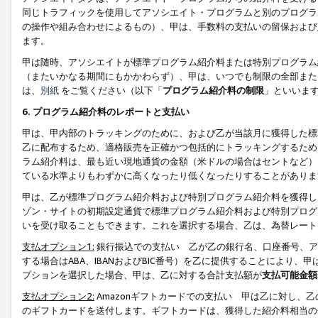
同じトラフィックを使用してアソシエイト・プログラムと別のプログラ
の操作や組み合わせによるもの）、甲は、手数料の支払いの留保および
ます。
甲は随時、アソシエイトが標準プログラム紹介料または特別プログラム
（またいかなる期間にもかかわらず）、甲は、いつでも制限の全部また
は、
別紙
をご覧ください（以下「
プログラム紹介料の制限
」といいま
6. プログラム紹介料のレポートと支払い
甲は、甲内部のトラッキングのために、および乙が当該月に獲得した標
乙に配布するため、適格販売を正確かつ包括的にトラッキングするため
ラム紹介料は、最も近い現地通貨の金額（米ドルの場合はセントなど）
ている水準よりもわずかに高くなったり低くなったりすることがありま
甲は、乙が標準プログラム紹介料および特別プログラム紹介料を獲得し
ゾン・サイトの初期設定通貨で標準プログラム紹介料および特別プログ
いを受け取ることもできます。これを選択する場合、乙は、為替レート
支払オプション1:
銀行振込での支払い 乙が乙の銀行名、口座番号、ア
する場合はABA、IBANおよびBIC番号）を乙に提供することにより
プションを選択した場合、甲は、乙に対する合計支払額が
支払可能金額
支払オプション2:
Amazonギフトカードでの支払い 甲は乙に対し、
のギフトカードを送付します。ギフトカードは、獲得した紹介料相当の