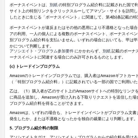
ボーナスイベントは、
別紙
の特別プログラム紹介料に記載された国で利
サイト上の特別リンクをクリックスルーしてアマゾン・サイトを訪問した
したときに生じる「ボーナスイベント」に関連して、第4(b)条記載の
ボーナスイベントが違反またはその他の悪用により不適格となった場合
アの利用、一人の個人による複数のボーナスイベント、ボーナスイベン
別プログラム紹介料を支払いません。いずれの場合においても、甲は甲
かについて判断します。
アソシエイト・プログラム参加要件
にかかわらず、
別紙
記載のボーナ
ーナスイベントに関連する場合にのみ許可されるものとします。
(c) トレードインプログラム
Amazonのトレードインプログラムでは、購入者はAmazonギフト
（「特別プログラム紹介料」）に記載されている一部の国でご利用いた
乙は、（1）購入者が乙のサイト上のAmazonサイトへの特別なリン
に商品を追加し、Amazonが受け入れる下取りリクエストを送信した場
プログラム紹介料を得ることができます。
Amazonは、いずれの場合も、トレードインイベントがプログラム文書
発生したか、または不適格となったかを独自の裁量により判断します。
5. プログラム紹介料の制限
アソシエイトタグは、アソシエイト・プログラムからの紹介料を受ける