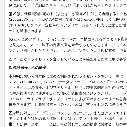
例において、「詳細はこちら」および「詳しくはこちら」をクリックす
(j) 乙は、仕様書類に定める（または甲が別途乙に対して通知する）
Creators APIもしくはPA APIに対してまたはCreators APIもしく
はPA APIにリクエスト送信を行うアプリケーションを作成し公開し
ーにも適用されます。
(k) 乙が乙のアプリケーション上でテキストで構成されるプロダクト
と見えるところに、以下の免責文言を表示するものとします。「［「本
ンにより提供されたものです。これらのコンテンツは「現状有姿」で提
乙は、乙が本ライセンスを遵守していることを確認するために甲が要求
3. 権利留保、乙の提案
本規約において明示的に定める制限されたライセンスを除いて、甲は、
ンツ、Creators API、PA API、データフィード、プロダクト
ト・サイト上の情報およびマテリアル、甲および甲の関連会社の商標お
て甲が提供または使用するその他の知的財産およびテクノロジー（アプ
（SDK）、ライブラリ、サンプルコードおよび関連するマテリアルを
権を含みます。）を留保するものとし、乙は、本ライセンスに基づきこ
乙が甲に対し、プログラム・コンテンツについて、またはアソシエイト
テキストまたはその他の情報もしくはコンテンツを提供した場合、また
案
」と総称します。）、乙は、甲に対して、乙の提案に関する一切の権