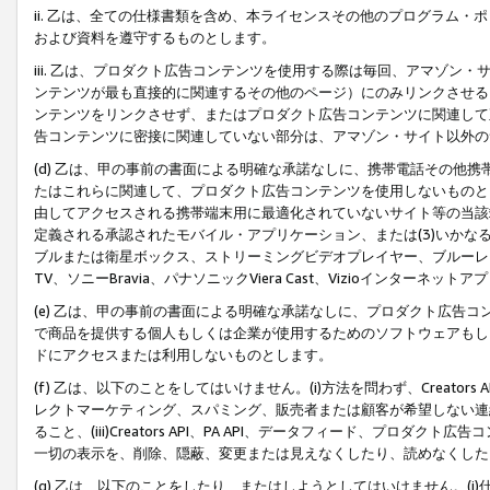
ii. 乙は、全ての仕様書類を含め、本ライセンスその他のプログラム
および資料を遵守するものとします。
iii. 乙は、プロダクト広告コンテンツを使用する際は毎回、アマゾ
ンテンツが最も直接的に関連するその他のページ）にのみリンクさせる
ンテンツをリンクさせず、またはプロダクト広告コンテンツに関連して
告コンテンツに密接に関連していない部分は、アマゾン・サイト以外の
(d) 乙は、甲の事前の書面による明確な承諾なしに、携帯電話その他
たはこれらに関連して、プロダクト広告コンテンツを使用しないものと
由してアクセスされる携帯端末用に最適化されていないサイト等の当該端
定義される承認されたモバイル・アプリケーション、または(3)いか
ブルまたは衛星ボックス、ストリーミングビデオプレイヤー、ブルーレイ
TV、ソニーBravia、パナソニックViera Cast、Vizioインター
(e) 乙は、甲の事前の書面による明確な承諾なしに、プロダクト広告
で商品を提供する個人もしくは企業が使用するためのソフトウェアもしくはその
ドにアクセスまたは利用しないものとします。
(f) 乙は、以下のことをしてはいけません。(i)方法を問わず、Creator
レクトマーケティング、スパミング、販売者または顧客が希望しない連
ること、(iii)Creators API、PA API、データフィード、プ
一切の表示を、削除、隠蔽、変更または見えなくしたり、読めなくした
(g) 乙は、以下のことをしたり、またはしようとしてはいけません。(