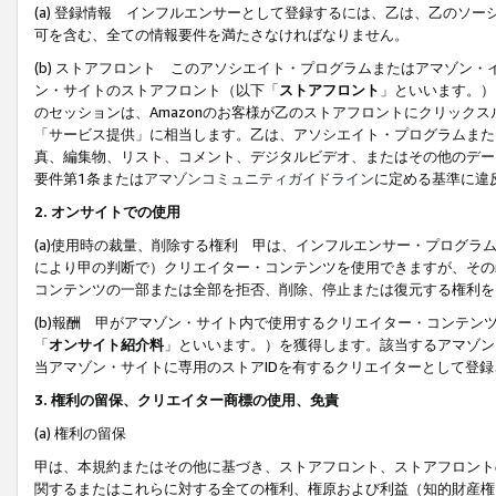
(a) 登録情報 インフルエンサーとして登録するには、乙は、乙のソ
可を含む、全ての情報要件を満たさなければなりません。
(b) ストアフロント このアソシエイト・プログラムまたはアマゾン
ン・サイトのストアフロント（以下「
ストアフロント
」といいます。）
のセッションは、Amazonのお客様が乙のストアフロントにクリック
「サービス提供」に相当します。乙は、アソシエイト・プログラムまた
真、編集物、リスト、コメント、デジタルビデオ、またはその他のデー
要件第1条または
アマゾンコミュニティガイドライン
に定める基準に違
2.
オンサイトでの使用
(a)使用時の裁量、削除する権利 甲は、インフルエンサー・プログラ
により甲の判断で）クリエイター・コンテンツを使用できますが、その
コンテンツの一部または全部を拒否、削除、停止または復元する権利を
(b)報酬 甲がアマゾン・サイト内で使用するクリエイター・コンテン
「
オンサイト紹介料
」といいます。）を獲得します。該当するアマゾン
当アマゾン・サイトに専用のストアIDを有するクリエイターとして登
3.
権利の留保、クリエイター商標の使用、免責
(a) 権利の留保
甲は、本規約またはその他に基づき、ストアフロント、ストアフロント
関するまたはこれらに対する全ての権利、権原および利益（知的財産権