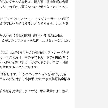
別プログラム紹介料は、最も近い現地通貨の金額
よりもわずかに高くなったり低くなったりするこ
のオプションにしたがい、アマゾン・サイトの初期
貨で支払いを受け取ることもできます。これを選
その他の必要識別情報（該当する場合はABA、
す。乙がこのオプションを選択した場合、甲は、乙に
ス宛に、乙が獲得した金額相当のギフトカードを送
カードの利用は、甲のギフトカードの利用条件に
の支払いを留保することができます。甲は、合計
を留保することができます。
を送付します。乙がこのオプションを選択した場
甲が乙に送付する小切手1枚につき
支払可能金額表
該情報を提供するまでの間、甲の裁量により別の