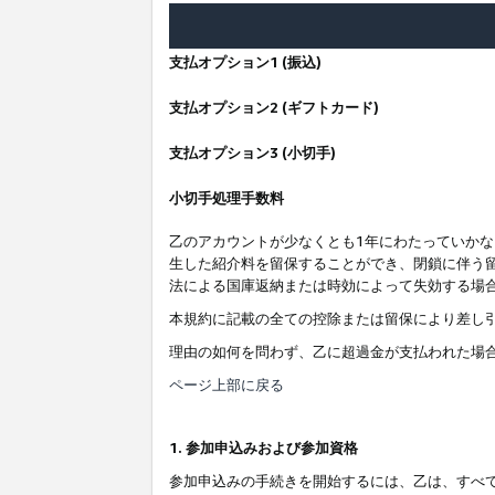
支払オプション1 (振込)
支払オプション2 (ギフトカード)
支払オプション3 (小切手)
小切手処理手数料
乙のアカウントが少なくとも1年にわたっていか
生した紹介料を留保することができ、閉鎖に伴う
法による国庫返納または時効によって失効する場
本規約に記載の全ての控除または留保により差し
理由の如何を問わず、乙に超過金が支払われた場
ページ上部に戻る
1. 参加申込みおよび参加資格
参加申込みの手続きを開始するには、乙は、すべ