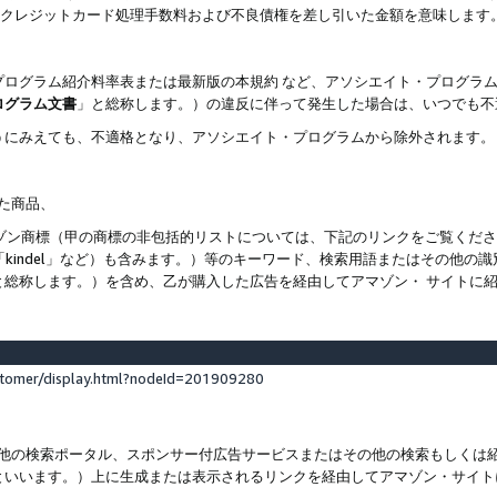
ト、クレジットカード処理手数料および不良債権を差し引いた金額を意味します
プログラム紹介料率表または最新版の本規約 など、アソシエイト・プログラ
ログラム文書
」と総称します。）の違反に伴って発生した場合は、いつでも不
うにみえても、不適格となり、アソシエイト・プログラムから除外されます。
れた商品、
他のアマゾン商標（甲の商標の非包括的リストについては、下記のリンクをご覧く
よび「kindel」など）も含みます。）等のキーワード、検索用語またはその
と総称します。）を含め、乙が購入した広告を経由してアマゾン・ サイトに
stomer/display.html?nodeId=201909280
その他の検索ポータル、スポンサー付広告サービスまたはその他の検索もしく
といいます。）上に生成または表示されるリンクを経由してアマゾン・サイト