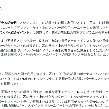
す。
グラム紹介料
」といいます。）に記載された国で利用できます。乙は、(1)
別
スルーしてアマゾン・サイト上のメンバー紹介用ホームページを訪問したとき
メンバー紹介イベント
」に関連して、第4(a)条記載の特別プログラム紹介料
により不適格となった場合（例えば、無効な電子メールアドレスを使った登録
バー紹介イベントの繰り返し、乙のサイト上の特別リンクから生じないメンバ
の単独の裁量で、メンバー紹介イベント発生の有無または違反もしくは悪用が
、
別紙
記載のメンバー紹介用ホームページへの特別リンクを貼ることは、乙サ
に記載された国で利用できます。乙は、(1)
別紙
記載のボーナスイベントの
たとき、および(2)そのセッション中にお客様が
別紙
記載のボーナスアクシ
料を獲得します。
り不適格となった場合（例えば、無効な電子メールアドレスを使った登録、ボ
ントの繰り返し、乙のサイト上の特別リンクから生じないボーナスイベント）
ボーナスイベント発生の有無または違反もしくは悪用があったか否かについて
、
別紙
記載のボーナスイベント用ホームページへの特別リンクを貼ることは