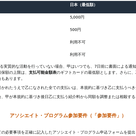
日本（最低額）
5,000円
500円
利用不可
利用不可
なる実質的な活動を行っていない場合、甲はいつでも、7日前に書面による通
留保額の上限は、
支払可能金額表
のギフトカードの最低額とします。さらに、
合もあります。
引かれたうえで乙になされた全ての支払いは、本規約に基づき乙に支払うべき
合、甲が本規約に基づき後日乙に支払う紹介料から同額を調整または相殺する
アソシエイト・プログラム参加要件（「参加要件」）
ての必要事項を正確に記入したアソシエイト・プログラム申込フォームを提出