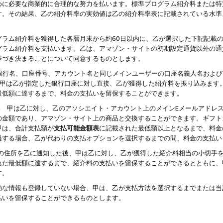
めに必要な商業的に合理的な努力を払います。標準プログラム紹介料または特
す。その結果、乙の紹介料率の実効値は乙の紹介料率表に記載されている水準
グラム紹介料を獲得した各暦月末から約60日以内に、乙が選択した下記記載
グラム紹介料を支払います。乙は、アマゾン・サイトの初期設定通貨以外の通
基づき決まることについて同意するものとします。
行名、口座番号、アカウント名と同じメインユーザーの口座名義人名および
より、甲は乙が指定した銀行口座に対し直接、乙が獲得した紹介料を振り込みま
最低額に達するまで、料金の支払いを留保することができます。
払い 甲は乙に対し、乙のアソシエイト・アカウント上のメインEメールアドレ
の金額であり、アマゾン・サイト上の商品と交換することができます。ギフト
甲は、合計支払額が
支払可能金額表
に記載された最低額以上となるまで、料金
過する場合、乙が代わりの支払オプションを選択するまでの間、料金の支払い
の住所を乙に通知した後、甲は乙に対し、乙が獲得した紹介料相当の小切手
れた最低額に達するまで、紹介料の支払いを留保することができるとともに、
す。
効な情報も登録していない場合、甲は、乙が支払方法を選択するまでまたは当
払いを留保することができるものとします。