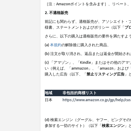
［注：Amazonポイントを含みます］、リベー
2. 不適格販売
前記にも関わらず、適格販売が、アソシエイト・
様書、ステートメントおよびポリシー（以下「
プ
さらに、以下の購入は適格販売の要件を満たすよ
(a)
本規約
の解除後に購入された商品、
(b) 注文が取り消され、返品または返金が開始さ
(c) 「アマゾン」、「Kindle」またはその
い（例えば、「ammazon」、「amaozn」お
購入した広告（以下、「
禁止リスティング広告
」
地域
非包括的商標リスト
日本
https://www.amazon.co.jp/gp/help/cu
(d) 検索エンジン（グーグル、ヤフー、ビング
参加する一切のサイト）（以下「
検索エンジン
」