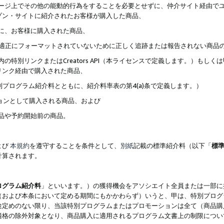
ブページ上でその他の能動的行為をすることを必要とせずに、仲介サイト経由で
ゾン・サイトに紹介されたお客様が購入した商品、
ずに、お客様に購入された商品、
クが適正にフォーマットされていないために正しく追跡または報告されない商品
内の特別リンクまたはCreators API（本ライセンスで定義します。）も
リンク経由で購入された商品、
特別プログラム紹介料とともに、紹介料率表の第4(a)条で定義します。）
ションとして購入される商品、および
商品や予約開始前の商品。
よび
本規約
を遵守することを条件として、
別紙
記載の標準紹介料（以下「
標
計算されます。
ログラム紹介料
」といいます。）の獲得機会をアソシエイト全員または一部に
（および本条において定める期間にもかかわらず）いうと、甲は、特別プログ
途定めのない限り、当該特別プログラムまたはプロモーションは全て（商品購
適格の除外対象となり、商品購入に適用されるプログラム文書上の制限につい