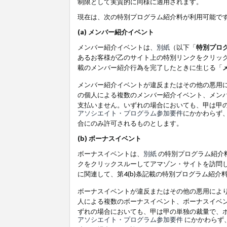
制限として実質的に同様に適用されます。
現在は、次の特別プログラム紹介料が利用可能で
(a) メンバー紹介イベント
メンバー紹介イベントは、
別紙
（以下「
特別プロ
あるお客様が乙のサイト上の特別リンクをクリック
載のメンバー紹介行為を完了したときに生じる「
メンバー紹介イベントが違反またはその他の悪用
の個人による複数のメンバー紹介イベント、メン
支払いません。いずれの場合においても、甲は甲
アソシエイト・プログラム参加要件
にかかわらず
合にのみ許可されるものとします。
(b) ボーナスイベント
ボーナスイベントは、
別紙
の特別プログラム紹介料
クをクリックスルーしてアマゾン・サイトを訪問し
に関連して、第4(b)条記載の特別プログラム紹介
ボーナスイベントが違反またはその他の悪用によ
人による複数のボーナスイベント、ボーナスイベ
ずれの場合においても、甲は甲の単独の裁量で、
アソシエイト・プログラム参加要件
にかかわらず