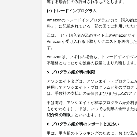
連する場合にのみ許可されるものとします。
(c) トレードインプログラム
Amazonのトレードインプログラムでは、購入者
料」）に記載されている一部の国でご利用いただ
乙は、（1）購入者が乙のサイト上のAmazon
Amazonが受け入れる下取りリクエストを送信し
す。
Amazonは、いずれの場合も、トレードインイベ
不適格となったかを独自の裁量により判断します
5. プログラム紹介料の制限
アソシエイトタグは、アソシエイト・プログラム
使用してアソシエイト・プログラムと別のプログ
は、手数料の支払いの留保および/または乙のア
甲は随時、アソシエイトが標準プログラム紹介料
もかかわらず）、甲は、いつでも制限の全部また
紹介料の制限
」といいます。）。
6. プログラム紹介料のレポートと支払い
甲は、甲内部のトラッキングのために、および乙