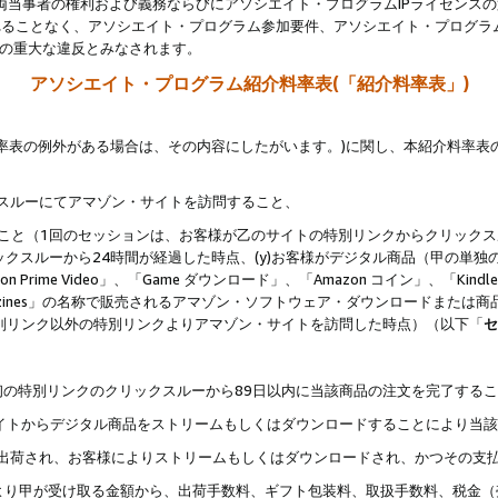
両当事者の権利および義務ならびにアソシエイト・プログラムIPライセンス
されることなく、アソシエイト・プログラム参加要件、アソシエイト・プログラ
約の重大な違反とみなされます。
アソシエイト・プログラム紹介料率表(「紹介料率表」)
料率表の例外がある場合は、その内容にしたがいます。)に関し、本紹介料率表
クスルーにてアマゾン・サイトを訪問すること、
じること（1回のセッションは、お客様が乙のサイトの特別リンクからクリック
ックスルーから24時間が経過した時点、(y)お客様がデジタル商品（甲の単独の
zon Prime Video」、「Game ダウンロード」、「Amazon コイン」、「Kindle 本
ndle Magazines」の名称で販売されるアマゾン・ソフトウェア・ダウンロードまた
特別リンク以外の特別リンクよりアマゾン・サイトを訪問した時点）（以下「
セ
、
、最初の特別リンクのクリックスルーから89日以内に当該商品の注文を完了する
ン・サイトからデジタル商品をストリームもしくはダウンロードすることにより当
様宛に出荷され、お客様によりストリームもしくはダウンロードされ、かつその支
より甲が受け取る金額から、出荷手数料、ギフト包装料、取扱手数料、税金（