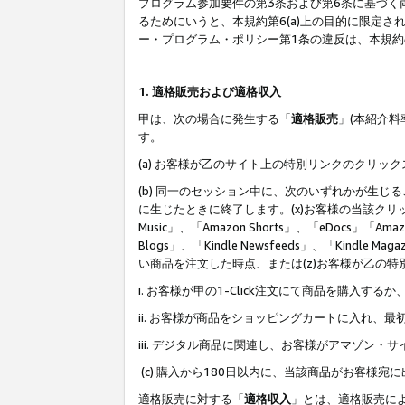
プログラム参加要件の第3条および第6条に基づく
るためにいうと、本規約第6(a)上の目的に限定
ー・プログラム・ポリシー第1条の違反は、本規
1. 適格販売および適格収入
甲は、次の場合に発生する「
適格販売
」(本紹介
す。
(a) お客様が乙のサイト上の特別リンクのクリッ
(b) 同一のセッション中に、次のいずれかが生
に生じたときに終了します。(x)お客様の当該クリ
Music」、「Amazon Shorts」、「eDocs」「Ama
Blogs」、「Kindle Newsfeeds」、「Ki
い商品を注文した時点、または(z)お客様が乙の
i. お客様が甲の1-Click注文にて商品を購入するか
ii. お客様が商品をショッピングカートに入れ
iii. デジタル商品に関連し、お客様がアマゾ
(c) 購入から180日以内に、当該商品がお客
適格販売に対する「
適格収入
」とは、適格販売に