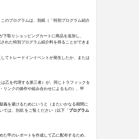
す。このプログラムは、別紙（「特別プログラム紹介
者が下取りショッピングカートに商品を追加し、
記載された特別プログラム紹介料を得ることができま
違反してトレードインイベントが発生したか、または
たは乙を代理する第三者）が、同じトラフィックを
・リンクの操作や組み合わせによるもの）、甲
疑義を避けるためにいうと（またいかなる期間に
いては、
別紙
をご覧ください（以下「
プログラム
めた甲のレポートを作成して乙に配布するため、