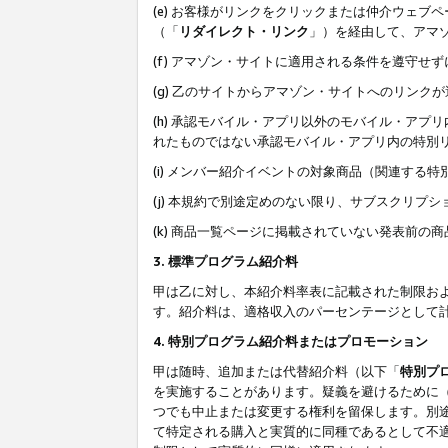
(e) お客様がリンクをクリックまたは仲介ウェ
（「
リダイレクト・リンク
」）を経由して、アマ
(f) アマゾン・サイトに適用される条件を遵守せ
(g) 乙のサイトからアマゾン・サイトへのリン
(h) 承認モバイル・アプリ以外のモバイル・アプリ
れたものではない承認モバイル・アプリ内の特別
(i) メンバー紹介イベントの対象商品（関連する
(j) 本規約で別途定めのない限り、サブスクリプ
(k) 商品一覧ページに掲載されていない発表前の
3. 標準プログラム紹介料
甲は乙に対し、本紹介料率表に記載された制限お
す。紹介料は、適格収入のパーセンテージとして
4. 特別プログラム紹介料またはプロモーション
甲は随時、追加または代替紹介料（以下「
特別プ
を実施することがあります。疑義を避けるために
つでも中止または変更する権利を留保します。別
て特定される購入と実質的に同種であるとして不