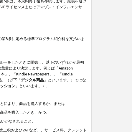
の第3条は、本規約終了後も存続します。疑義を避け
ムIPライセンスまたはアマゾン・インフルエンサ
の第3条に定める標準プログラム紹介料を支払いま
スルーをしたときに開始し、以下のいずれかが最初
裁量により決定します。例えば「Amazon
」、「Kindle Newspapers」、 「Kindle
は商品）（以下「
デジタル商品
」といいます。）ではな
ッション
」といいます。）、
ことにより、商品を購入するか、または
該商品を購入したとき、かつ、
払いがなされること。
売上税およびVATなど）、サービス料、クレジット