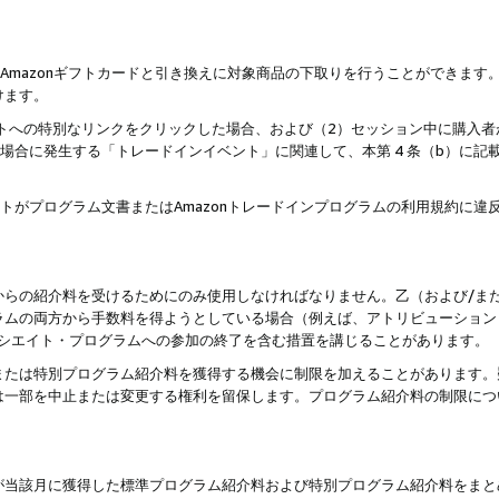
はAmazonギフトカードと引き換えに対象商品の下取りを行うことができま
けます。
サイトへの特別なリンクをクリックした場合、および（2）セッション中に購入
た場合に発生する「トレードインイベント」に関連して、本第 4 条（b）に
ントがプログラム文書またはAmazonトレードインプログラムの利用規約に
。
からの紹介料を受けるためにのみ使用しなければなりません。乙（および/ま
ラムの両方から手数料を得ようとしている場合（例えば、アトリビューション
ソシエイト・プログラムへの参加の終了を含む措置を講じることがあります。
または特別プログラム紹介料を獲得する機会に制限を加えることがあります。
は一部を中止または変更する権利を留保します。プログラム紹介料の制限につ
が当該月に獲得した標準プログラム紹介料および特別プログラム紹介料をまと