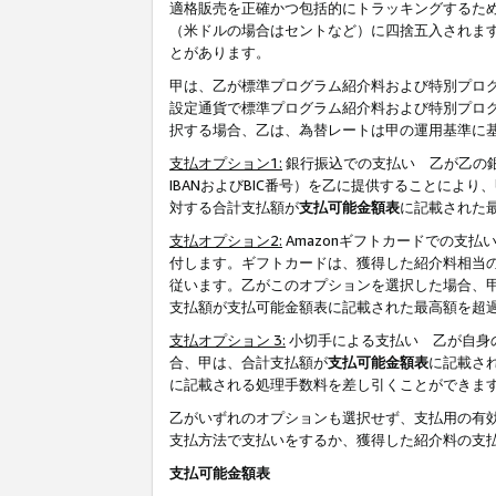
適格販売を正確かつ包括的にトラッキングするた
（米ドルの場合はセントなど）に四捨五入されま
とがあります。
甲は、乙が標準プログラム紹介料および特別プロ
設定通貨で標準プログラム紹介料および特別プロ
択する場合、乙は、為替レートは甲の運用基準に
支払オプション1:
銀行振込での支払い 乙が乙の銀
IBANおよびBIC番号）を乙に提供することに
対する合計支払額が
支払可能金額表
に記載された
支払オプション2:
Amazonギフトカードでの支
付します。ギフトカードは、獲得した紹介料相当
従います。乙がこのオプションを選択した場合、
支払額が支払可能金額表に記載された最高額を超
支払オプション 3:
小切手による支払い 乙が自身
合、甲は、合計支払額が
支払可能金額表
に記載さ
に記載される処理手数料を差し引くことができま
乙がいずれのオプションも選択せず、支払用の有
支払方法で支払いをするか、獲得した紹介料の支
支払可能金額表