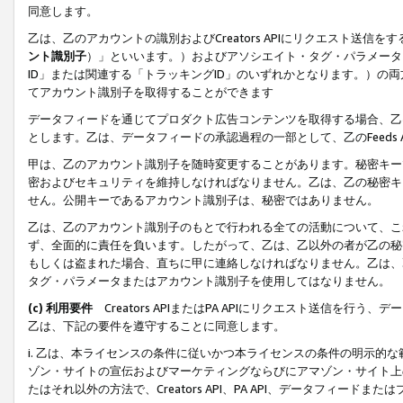
同意します。
乙は、乙のアカウントの識別およびCreators APIにリクエスト送
ント識別子
）」といいます。）およびアソシエイト・タグ・パラメータ（
ID」または関連する「トラッキングID」のいずれかとなります。）の両方
てアカウント識別子を取得することができます
データフィードを通じてプロダクト広告コンテンツを取得する場合、乙は、Cre
とします。乙は、データフィードの承認過程の一部として、乙のFeeds
甲は、乙のアカウント識別子を随時変更することがあります。秘密キー
密およびセキュリティを維持しなければなりません。乙は、乙の秘密キ
せん。公開キーであるアカウント識別子は、秘密ではありません。
乙は、乙のアカウント識別子のもとで行われる全ての活動について、こ
ず、全面的に責任を負います。したがって、乙は、乙以外の者が乙の秘
もしくは盗まれた場合、直ちに甲に連絡しなければなりません。乙は、
タグ・パラメータまたはアカウント識別子を使用してはなりません。
(c) 利用要件
Creators APIまたはPA APIにリクエスト送信を
乙は、下記の要件を遵守することに同意します。
i. 乙は、本ライセンスの条件に従いかつ本ライセンスの条件の明示的
ゾン・サイトの宣伝およびマーケティングならびにアマゾン・サイト上
たはそれ以外の方法で、Creators API、PA API、データフィー