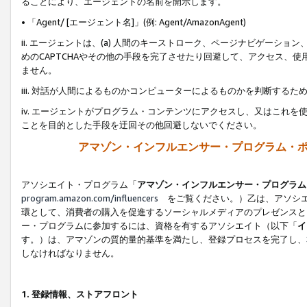
ることにより、エージェントの名前を開示します。
• 「Agent/ [エージェント名]」(例: Agent/AmazonAgent)
ii. エージェントは、(a) 人間のキーストローク、ページナビゲーシ
めのCAPTCHAやその他の手段を完了させたり回避して、アクセス、
ません。
iii. 対話が人間によるものかコンピューターによるものかを判断する
iv. エージェントがプログラム・コンテンツにアクセスし、又はこれ
ことを目的とした手段を迂回その他回避しないでください。
アマゾン・インフルエンサー・プログラム・
アソシエイト・プログラム「
アマゾン・インフルエンサー・プログラム
program.amazon.com/influencers
をご覧ください。）乙は、アソシエ
環として、消費者の購入を促進するソーシャルメディアのプレゼンスと
ー・プログラムに参加するには、資格を有するアソシエイト（以下「
イ
す。）は、アマゾンの質的量的基準を満たし、登録プロセスを完了し、
しなければなりません。
1.
登録情報、ストアフロント