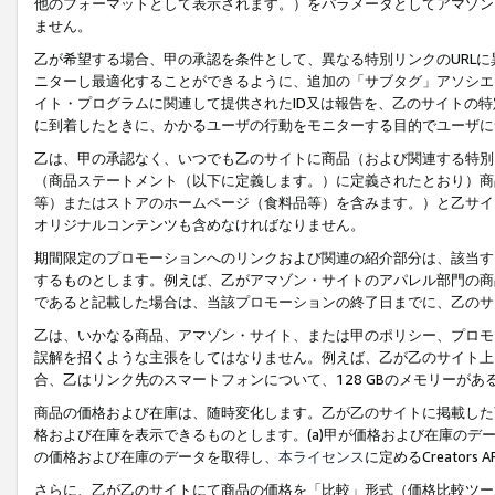
他のフォーマットとして表示されます。）をパラメータとしてアマゾン
ません。
乙が希望する場合、甲の承認を条件として、異なる特別リンクのURL
ニターし最適化することができるように、追加の「サブタグ」アソシエ
イト・プログラムに関連して提供されたID又は報告を、乙のサイトの
に到着したときに、かかるユーザの行動をモニターする目的でユーザに
乙は、甲の承認なく、いつでも乙のサイトに商品（および関連する特別
（商品ステートメント（以下に定義します。）に定義されたとおり）商
等）またはストアのホームページ（食料品等）を含みます。）と乙サイ
オリジナルコンテンツも含めなければなりません。
期間限定のプロモーションへのリンクおよび関連の紹介部分は、該当す
するものとします。例えば、乙がアマゾン・サイトのアパレル部門の商
であると記載した場合は、当該プロモーションの終了日までに、乙のサ
乙は、いかなる商品、アマゾン・サイト、または甲のポリシー、プロモ
誤解を招くような主張をしてはなりません。例えば、乙が乙のサイト上に
合、乙はリンク先のスマートフォンについて、128 GBのメモリーが
商品の価格および在庫は、随時変化します。乙が乙のサイトに掲載した
格および在庫を表示できるものとします。(a)甲が価格および在庫のデータを
の価格および在庫のデータを取得し、
本ライセンス
に定めるCreator
さらに、乙が乙のサイトにて商品の価格を「比較」形式（価格比較ツー