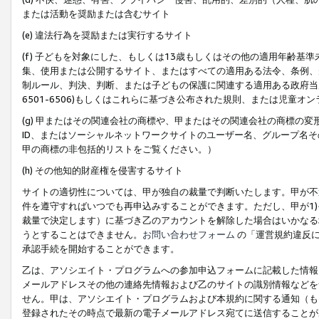
または活動を奨励または含むサイト
(e) 違法行為を奨励または実行するサイト
(f) 子どもを対象にした、もしくは13歳もしくはその他の適用年齢
集、使用または公開するサイト、またはすべての適用ある法令、条例、
制ルール、判決、判断、または子どもの保護に関連する適用ある政府当局の要
6501-6506)もしくはこれらに基づき公布された規則、または児童オ
(g) 甲またはその関連会社の商標や、甲またはその関連会社の商標の
ID、またはソーシャルネットワークサイトのユーザー名、グループ名
甲の商標の非包括的リストをご覧ください。）
(h) その他知的財産権を侵害するサイト
サイトの適切性については、甲が独自の裁量で判断いたします。甲が不
件を遵守すればいつでも再申込みすることができます。ただし、甲が1)
裁量で決定します）に基づき乙のアカウントを解除した場合はいかなる
うとすることはできません。
お問い合わせフォーム
の「運営規約違反に
承認手続を開始することができます。
乙は、アソシエイト・プログラムへの参加申込フォームに記載した情報
メールアドレスその他の連絡先情報および乙のサイトの識別情報などを
せん。甲は、アソシエイト・プログラムおよび本規約に関する通知（も
登録されたその時点で最新の電子メールアドレス宛てに送信することが