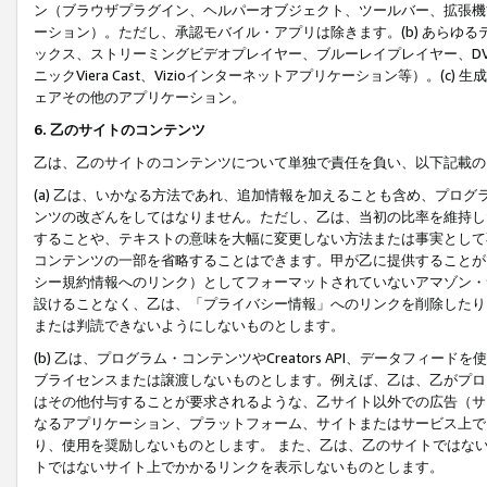
ン（ブラウザプラグイン、ヘルパーオブジェクト、ツールバー、拡張機
ーション）。ただし、承認モバイル・アプリは除きます。(b) あらゆ
ックス、ストリーミングビデオプレイヤー、ブルーレイプレイヤー、DVDプ
ニックViera Cast、Vizioインターネットアプリケーション等）。(
ェアその他のアプリケーション。
6. 乙のサイトのコンテンツ
乙は、乙のサイトのコンテンツについて単独で責任を負い、以下記載の
(a) 乙は、いかなる方法であれ、追加情報を加えることも含め、プロ
ンツの改ざんをしてはなりません。ただし、乙は、当初の比率を維持し
することや、テキストの意味を大幅に変更しない方法または事実として
コンテンツの一部を省略することはできます。甲が乙に提供することが
シー規約情報へのリンク）としてフォーマットされていないアマゾン・
設けることなく、乙は、「プライバシー情報」へのリンクを削除したり
または判読できないようにしないものとします。
(b) 乙は、プログラム・コンテンツやCreators API、データフ
ブライセンスまたは譲渡しないものとします。例えば、乙は、乙がプロ
はその他付与することが要求されるような、乙サイト以外での広告（サ
なるアプリケーション、プラットフォーム、サイトまたはサービス上で
り、使用を奨励しないものとします。 また、乙は、乙のサイトではな
トではないサイト上でかかるリンクを表示しないものとします。