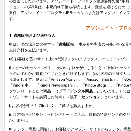
の定義にしたがいます。アソシエイト・プログラム参加要件の第3条お
イセンスの第3条は、本規約終了後も存続します。疑義を避けるためにい
要件、アソシエイト・プログラムIPライセンスまたはアマゾン・イン
す。
アソシエイト・プログ
1. 適格販売および適格収入
甲は、次の場合に発生する「
適格販売
」(本紹介料率表の例外がある場
ム紹介料を支払います。
(a) お客様が乙のサイト上の特別リンクのクリックスルーにてアマゾン
(b) 同一のセッション中に、次のいずれかが生じること（1回のセッ
下のいずれかが最初に生じたときに終了します。(x)お客様の当該クリッ
り決定します。例えば「Amazon Music」、「Amazon Shorts」、「eDo
「Kindle 本」、「Kindle Newspapers」、 「Kindle Blogs」、「
ダウンロードまたは商品）（以下「
デジタル商品
」といいます。）では
マゾン・サイトを訪問した時点）（以下「
セッション
」といいます。）
i. お客様が甲の1-Click注文にて商品を購入するか、
ii. お客様が商品をショッピングカートに入れ、最初の特別リンクの
か、または
iii. デジタル商品に関連し、お客様がアマゾン・サイトからデジタ