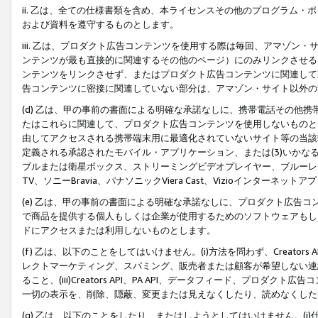
ii. 乙は、全ての仕様書類を含め、本ライセンスその他のプログラム
および資料を遵守するものとします。
iii. 乙は、プロダクト広告コンテンツを使用する際は毎回、アマゾ
ンテンツが最も直接的に関連するその他のページ）にのみリンクさせる
ンテンツをリンクさせず、またはプロダクト広告コンテンツに関連して
告コンテンツに密接に関連していない部分は、アマゾン・サイト以外の
(d) 乙は、甲の事前の書面による明確な承諾なしに、携帯電話その他
たはこれらに関連して、プロダクト広告コンテンツを使用しないものと
由してアクセスされる携帯端末用に最適化されていないサイト等の当該端
定義される承認されたモバイル・アプリケーション、または(3)いか
ブルまたは衛星ボックス、ストリーミングビデオプレイヤー、ブルーレイ
TV、ソニーBravia、パナソニックViera Cast、Vizioインター
(e) 乙は、甲の事前の書面による明確な承諾なしに、プロダクト広告
で商品を提供する個人もしくは企業が使用するためのソフトウェアもしくはその
ドにアクセスまたは利用しないものとします。
(f) 乙は、以下のことをしてはいけません。(i)方法を問わず、Creator
レクトマーケティング、スパミング、販売者または顧客が希望しない連
ること、(iii)Creators API、PA API、データフィード、プ
一切の表示を、削除、隠蔽、変更または見えなくしたり、読めなくした
(g) 乙は、以下のことをしたり、またはしようとしてはいけません。(