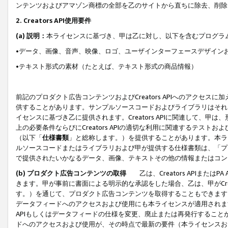
ンテンツおよびアマゾン商標の全部を乙のサイトから直ちに除去、削除
2. Creators API使用要件
(a) 説明：
本ライセンスに基づき、甲は乙に対し、以下を含むプログラ
•データ、画像、音声、映像、ロゴ、ユーザインターフェースデザイン
•テキスト形式の素材（たとえば、テキスト形式の商品情報）
前記のプロダクト広告コンテンツおよびCreators APIへのアクセスに
供することがあります。サンプルソースコードおよびライブラリはそれ
イセンスに基づき乙に提供されます。Creators APIに関連して
上の必要条件ならびにCreators APIの適切な利用に関連するテ
（以下「
仕様書類
」と総称します。）を提供することがあります。本ラ
ルソースコードまたはライブラリおよび甲が提供する仕様書類は、「プ
で提供されたいかなるデータ、画像、テキストその他の情報またはコン
(b) プロダクト広告コンテンツの取得
乙は、Creators APIま
きます。甲が事前に書面による明示的な承認をした場合、乙は、甲がCreator
す。）を通じて、プロダクト広告コンテンツを取得することもできます
データフィードへのアクセスおよび使用にも本ライセンスが適用されます。乙は
APIもしくはデータフィードの仕様を変更、廃止または再発行することがで
ドへのアクセスおよび使用が、その時点で最新の要件（本ライセンスお