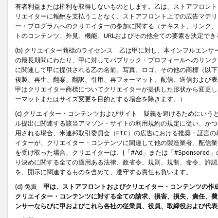
有者利益または権利を取得しないものとします。乙は、ストアフロントに
リエイターに報酬を支払うことなく、ストアフロント上での広告マテリア
ー・プログラムへのクリエイターの参加に関する（テキスト、リンク、
トのコンテンツ、外見、機能、URLおよびその他全ての要素を決定で
(b) クリエイター商標のライセンス 乙は甲に対し、本インフルエン
の最長期間にわたり、甲に対してパブリック・プロフィールへのリンク
に関連して甲に提供される乙の名前、写真、ロゴ、その他の商標（以下
複製、再生、翻案、翻訳、引用、再フォーマット、配信、送信および表
甲はクリエイター商標についてクリエイターが提供した形状から変更し
ーマットまたはサイズ変更を目的とする場合を除きます。）
(c) クリエイター・コンテンツおよびサイト 疑義を避けるためにい
ル提出に関連する該当アマゾン・サイトの利用規約の規定に従い、かつ、
用される場合、米連邦取引委員会（FTC）の広告における推奨・証言
イターが、クリエイター・コンテンツに関連して他の製造業者、配信業
を受け取った場合、クリエイターは、(「#Ad」または「#Sponsor
り決めに関する全ての適用ある法律、政省令、規則、規制、命令、許認
を、開示に関連するものを含めて、遵守する責任も負います。
(d) 免責
甲は、ストアフロントおよびクリエイター・コンテンツの作
クリエイター・コンテンツに対する全ての請求、損害、損失、責任、費
ンサーならびに甲およびこれら各社の従業員、役員、取締役および代表