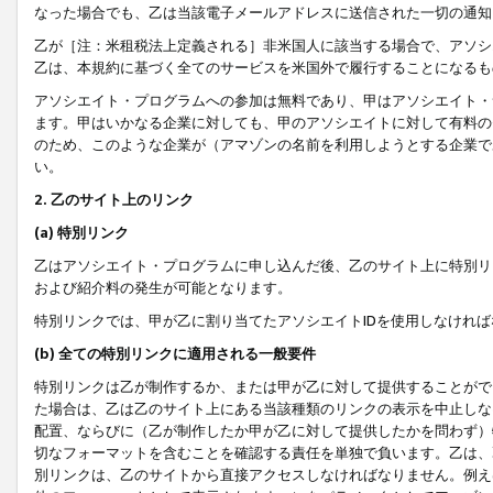
なった場合でも、乙は当該電子メールアドレスに送信された一切の通知
乙が［注：米租税法上定義される］非米国人に該当する場合で、アソシ
乙は、本規約に基づく全てのサービスを米国外で履行することになるも
アソシエイト・プログラムへの参加は無料であり、甲はアソシエイト・
ます。甲はいかなる企業に対しても、甲のアソシエイトに対して有料の
のため、このような企業が（アマゾンの名前を利用しようとする企業で
い。
2. 乙のサイト上のリンク
(a) 特別リンク
乙はアソシエイト・プログラムに申し込んだ後、乙のサイト上に特別リ
および紹介料の発生が可能となります。
特別リンクでは、甲が乙に割り当てたアソシエイトIDを使用しなけれ
(b) 全ての特別リンクに適用される一般要件
特別リンクは乙が制作するか、または甲が乙に対して提供することがで
た場合は、乙は乙のサイト上にある当該種類のリンクの表示を中止しな
配置、ならびに（乙が制作したか甲が乙に対して提供したかを問わず）
切なフォーマットを含むことを確認する責任を単独で負います。乙は、
別リンクは、乙のサイトから直接アクセスしなければなりません。例えば、