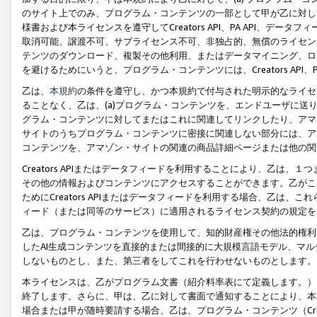
のサイト上でのみ、プログラム・コンテンツの一部として甲が乙に対し
様書および本ライセンスを遵守してCreators API、PA API、
取消可能、譲渡不可、サブライセンス不可、非独占的、無償のライセン
テンツのダウンロード、複製その他利用、またはデータマイニング、ロ
を避けるためにいうと、プログラム・コンテンツには、Creators AP
乙は、
本規約
の条件を遵守し、かつ本規約で付与された明示的なライセ
ることなく、乙は、(a)プログラム・コンテンツを、エンドユーザに
グラム・コンテンツに対してまたはこれに関連してリンクしたり、アマ
サイトのうちプログラム・コンテンツに密接に関連しない部分には、ア
コンテンツを、アマゾン・サイトの関連の商品詳細ページまたは他の関
Creators APIまたはデータフィードを利用することにより、乙は、
その他の情報およびコンテンツにアクセスすることができます。乙がこ
ためにCreators APIまたはデータフィードを利用する場合、乙は、こ
ィード（または同等のサービス）に適用されるライセンス契約の規定を
乙は、プログラム・コンテンツを使用して、知的財産権その他法的権利
したAI生成コンテンツを直接的または間接的に大規模言語モデル、マ
しないものとし、また、第三者をしてこれを行わせないものとします。
本ライセンスは、乙がプログラム文書（紹介料率表にて定義します。）
終了します。さらに、甲は、乙に対して書面で通知することにより、本
場合または甲が随時要請する場合、乙は、プログラム・コンテンツ（Cre