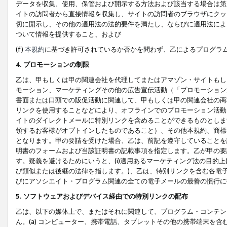
データを収集、使用、保管および開示する方法および該当する場合は第
イトの訪問者から直接情報を収集し、サイトの訪問者のブラウザにクッ
切に開示し、その他の適用法の法的要件を満たし、ならびに適用法によ
ついて情報を提供すること、および
(f)
本規約
に基づき許可されているか否かを問わず、乙によるプログラ
4. プロモーションの制限
乙は、甲もしくは甲の関連会社を代理してまたはアマゾン・サイトもし
モーション、マーケティングその他の広告宣伝活動（「プロモーション
書面または口頭での販促活動に関連して、甲もしくは甲の関連会社の商
リンクを使用することなどにより、オフラインでのプロモーション活動
イトのダイレクトメールに特別リンクを含めることができるものとしま
領するお客様がオプトインしたものであること）、その他本規約、商標
となります。甲の要請を受けた場合、乙は、前記を遵守していることを
明書のフォームおよび当該証明書の記載事項を指定します。乙が甲の要
す。疑義を避けるためにいうと、(i)適用あるマーケティング法の目的上(例
び類似または後継の法律を指します。)、乙は、特別リンクを含む各電子
びにアソシエイト・プログラム関連の全ての電子メールの最善の慣行に
5. ソフトウェアおよびデバイス経由での特別リンクの配布
乙は、以下の媒体上で、またはそれに関連して、プログラム・コンテン
ん。(a) コンピューター、携帯電話、タブレットその他の携帯端末を