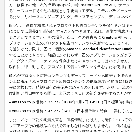
ん、修復その他二次的成果物の作成。(ii)Creators API、PA 
るソースコードその他の基礎となる要素（モデル、モデルパラメーター
るため、リバースエンジニアリング、ディスアセンブル、ディコンパイ
(h) 乙は、画像で構成されるプロダクト広告コンテンツを保存または
については最長24時間保存することができます。乙は、画像で構成さ
ることができますが、その場合、乙は、その後直ちに Creators AP
プリケーション上のプロダクト広告コンテンツを刷新することにより、
ら通知がない限り、乙は、個別のAmazon Standard Identification Nu
することができます。前記にかかわらず、乙のアプリケーションがクラ
プロダクト広告コンテンツを保存またはキャッシュしてはいけません。
以内に、甲に対して、プロダクト広告コンテンツを含むまたは使用する
(i) 乙がプロダクト広告コンテンツをデータフィードから取得する場合または
ン上に表示されるプロダクト広告コンテンツの刷新頻度が1時間に1回
報に隣接して、時刻/日付の表示を含めるものとします。ただし、乙の
び刷新と同日中である間は、表示のうち日付の部分を省略することがで
• Amazon.co.jp 価格： ¥3,277 (2008年1月7日 14:11（日本標準
• Amazon.co.jp 価格： ¥3,277 (14:11（日本標準時）時点 −詳しくは
また、乙は、下記の免責文言を、価格情報または入手可能性についての
ップアップその他類似の方法で表示しなければなりません。「価格およ
本商品の購入においては、購入の時点で（該当するアマゾン・サイト）