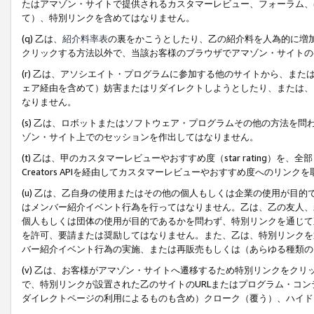
たはアマゾン・サイトで提供されるカスタマーレビュー、フォーラム、
て）、特別リンクを含めてはなりません。
(q) 乙は、
紹介料率表
の裏をかこうとしたり、乙の紹介料を人為的に増
クリックする方法以外で、当該お客様のブラウザでアマゾン・サイトの
(r) 乙は、アソシエイト・プログラムに参加する他のサイトから、ま
ェア経由を含めて）妨害またはリダイレクトしようとしたり、または、
なりません。
(s) 乙は、ロボットまたはソフトウェア・プログラムその他の方法を
ゾン・サイト上でのセッションを作出してはなりません。
(t) 乙は、甲のカスタマーレビューやおすすめ度（star rating
Creators APIを経由してカスタマーレビューやおすすめ度へのリンク
(u) 乙は、乙自身の使用またはその他の個人もしくは企業の使用が目
はメンバー紹介イベント行為を行ってはなりません。乙は、乙の友人、
個人もしくは団体の使用が目的であるかを問わず、特別リンクを通じて
を許可、要請または奨励してはなりません。また、乙は、特別リンクを
バー紹介イベント行為の実施、または再販売もしくは（あらゆる種類の
(v) 乙は、お客様がアマゾン・サイトへ遷移するため特別リンクをク
で、特別リンクが設置された乙のサイトのURLまたはプログラム・コ
ダイレクトページの利用によるものも含め）クローク（覆う）、ハイド