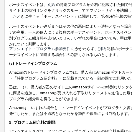
ボーナスイベントは、
別紙
の特別プログラム紹介料に記載された国で利
サイト上の特別リンクをクリックスルーしてアマゾン・サイトを訪問した
したときに生じる「ボーナスイベント」に関連して、第4(b)条記載の
ボーナスイベントが違反またはその他の悪用により不適格となった場合
アの利用、一人の個人による複数のボーナスイベント、ボーナスイベン
別プログラム紹介料を支払いません。いずれの場合においても、甲は甲
かについて判断します。
アソシエイト・プログラム参加要件
にかかわらず、
別紙
記載のボーナ
ーナスイベントに関連する場合にのみ許可されるものとします。
(c) トレードインプログラム
Amazonのトレードインプログラムでは、購入者はAmazonギフト
（「特別プログラム紹介料」）に記載されている一部の国でご利用いた
乙は、（1）購入者が乙のサイト上のAmazonサイトへの特別なリン
に商品を追加し、Amazonが受け入れる下取りリクエストを送信した場
プログラム紹介料を得ることができます。
Amazonは、いずれの場合も、トレードインイベントがプログラム文書
発生したか、または不適格となったかを独自の裁量により判断します。
5. プログラム紹介料の制限
アソシエイトタグは、アソシエイト・プログラムからの紹介料を受ける