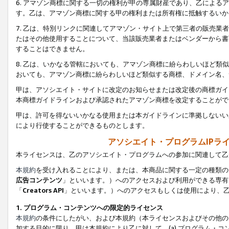
6. アマゾン商標に関する一切の権利が甲の専属財産であり、乙によ
す。乙は、アマゾン商標に関する甲の権利または所有権に抵触するいか
7. 乙は、特別リンクに関連してアマゾン・サイト上で第三者の販売
たはその他使用することについて、当該販売業者またはベンダーから書
することはできません。
8. 乙は、いかなる管轄においても、アマゾン商標に紛らわしいほど
おいても、アマゾン商標に紛らわしいほど類似する商標、ドメイン名、
甲は、アソシエイト・サイトに改定のお知らせまたは改定後の商標ガイ
本商標ガイドラインおよび承認されたアマゾン商標を改定することがで
甲は、許可を得ないいかなる使用または本ガイドラインに準拠しないい
により行使することができるものとします。
アソシエイト・プログラムIPラ
本ライセンスは、乙のアソシエイト・プログラムへの参加に関連して乙
本規約
を受け入れることにより、または、本商品に関する一定の種類の
広告コンテンツ
」といいます。）へのアクセスおよび利用ができる専有
「
Creators API
」といいます。）へのアクセスもしくは使用により、
1. プログラム・コンテンツへの限定的ライセンス
本規約
の条件にしたがい、および本規約（本ライセンスおよびその他の
加する目的に限り、甲は本規約により乙に対して、(a) プログラム・コ