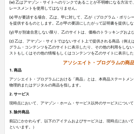
(w) 乙はアマゾン・サイトへのリンクであることが不明瞭になる方法
レースメントを使用してはなりません。
(x) 甲が要請する場合、乙は、甲に対して、乙が（プログラム・ポリ
を提供するものとします。乙が甲の要請にしたがって証明書を提供しな
(y) 甲が別途合意しない限り、乙のサイトは、価格のトラッキングお
(z) 乙は、アマゾン・サイトではないサイト上で提供される商品（例
グラム・コンテンツを乙のサイトに表示したり、その他の利用をしない
ストもしくはその他の情報もしくはコンテンツを乙のサイトに表示した
アソシエイト・プログラムの商
1. 商品
アソシエイト・プログラムにおける「商品」とは、本商品ステートメン
物理的またはデジタルの商品を指します。
2. サービス
現時点において、アマゾン・ホーム・サービス以外のサービスについて
3. 除外商品
前記にかかわらず、以下のアイテムおよびサービスは、現時点において
といいます。）