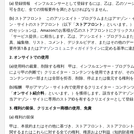
(a) 登録情報 インフルエンサーとして登録するには、乙は、乙のソ
可を含む、全ての情報要件を満たさなければなりません。
(b) ストアフロント このアソシエイト・プログラムまたはアマゾン
ン・サイトのストアフロント（以下「
ストアフロント
」といいます。）
のセッションは、Amazonのお客様が乙のストアフロントにクリック
「サービス提供」に相当します。乙は、アソシエイト・プログラムまた
真、編集物、リスト、コメント、デジタルビデオ、またはその他のデー
要件第1条または
アマゾンコミュニティガイドライン
に定める基準に違
2.
オンサイトでの使用
(a)使用時の裁量、削除する権利 甲は、インフルエンサー・プログラ
により甲の判断で）クリエイター・コンテンツを使用できますが、その
コンテンツの一部または全部を拒否、削除、停止または復元する権利を
(b)報酬 甲がアマゾン・サイト内で使用するクリエイター・コンテン
「
オンサイト紹介料
」といいます。）を獲得します。該当するアマゾン
当アマゾン・サイトに専用のストアIDを有するクリエイターとして登
3.
権利の留保、クリエイター商標の使用、免責
(a) 権利の留保
甲は、本規約またはその他に基づき、ストアフロント、ストアフロント
関するまたはこれらに対する全ての権利、権原および利益（知的財産権