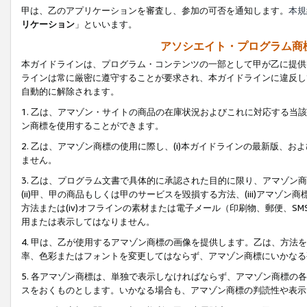
甲は、乙のアプリケーションを審査し、参加の可否を通知します。
本規
リケーション
」といいます。
アソシエイト・プログラム商
本ガイドラインは、プログラム・コンテンツの一部として甲が乙に提供
ラインは常に厳密に遵守することが要求され、本ガイドラインに違反し
自動的に解除されます。
1. 乙は、アマゾン・サイトの商品の在庫状況およびこれに対応する
ン商標を使用することができます。
2. 乙は、アマゾン商標の使用に際し、(i)本ガイドラインの最新版、およ
ません。
3. 乙は、プログラム文書で具体的に承認された目的に限り、アマゾン
(ii)甲、甲の商品もしくは甲のサービスを毀損する方法、(iii)アマ
方法または(iv)オフラインの素材または電子メール（印刷物、郵便、S
用または表示してはなりません。
4. 甲は、乙が使用するアマゾン商標の画像を提供します。乙は、方
率、色彩またはフォントを変更してはならず、アマゾン商標にいかなる
5. 各アマゾン商標は、単独で表示しなければならず、アマゾン商標
スをおくものとします。いかなる場合も、アマゾン商標の判読性や表示