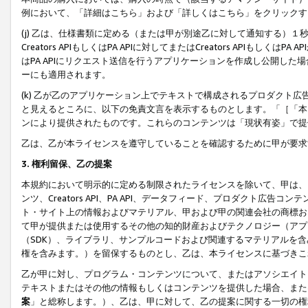
例において、「詳細はこちら」および「詳しくはこちら」をクリックす
(j) 乙は、仕様書類に定める（または甲が別途乙に対して通知する）
Creators APIもしくはPA APIに対してまたはCreators APIもしく
はPA APIにリクエスト送信を行うアプリケーションを作成し公開し
ーにも適用されます。
(k) 乙が乙のアプリケーション上でテキストで構成されるプロダクト
と見えるところに、以下の免責文言を表示するものとします。「［「本
ンにより提供されたものです。これらのコンテンツは「現状有姿」で提
乙は、乙が本ライセンスを遵守していることを確認するために甲が要求
3. 権利留保、乙の提案
本規約において明示的に定める制限されたライセンスを除いて、甲は、
ンツ、Creators API、PA API、データフィード、プロダクト
ト・サイト上の情報およびマテリアル、甲および甲の関連会社の商標お
て甲が提供または使用するその他の知的財産およびテクノロジー（アプ
（SDK）、ライブラリ、サンプルコードおよび関連するマテリアルを
権を含みます。）を留保するものとし、乙は、本ライセンスに基づきこ
乙が甲に対し、プログラム・コンテンツについて、またはアソシエイト
テキストまたはその他の情報もしくはコンテンツを提供した場合、また
案
」と総称します。）、乙は、甲に対して、乙の提案に関する一切の権