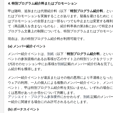
4. 特別プログラム紹介料またはプロモーション
甲は随時、追加または代替紹介料（以下「
特別プログラム紹介料
」とい
たはプロモーションを実施することがあります。疑義を避けるために（
はプロモーションの全部または一部をいつでも中止または変更する権利
て（商品購入を含まないものも）、紹介料率表の第2条において特定さ
プログラム文書上の制限についても、特別プログラムまたはプロモーシ
現在は、次の特別プログラム紹介料が利用可能です。
(a) メンバー紹介イベント
メンバー紹介イベントは、
別紙
（以下「
特別プログラム紹介料
」といい
ベントの参加資格のあるお客様が乙のサイト上の特別リンクをクリック
び(2)そのセッション中にお客様が
別紙
記載のメンバー紹介行為を完了
ム紹介料を獲得します。
メンバー紹介イベントが違反またはその他の悪用により不適格となった
ウェアの利用、一人の個人による複数のメンバー紹介イベント、メンバ
ベント）、甲は特別プログラム紹介料を支払いません。いずれの場合に
くは悪用があったか否かについて判断します。
アソシエイト・プログラム参加要件
にかかわらず、
別紙
記載のメンバー
ー紹介に関連する場合にのみ許可されるものとします。
(b) ボーナスイベント