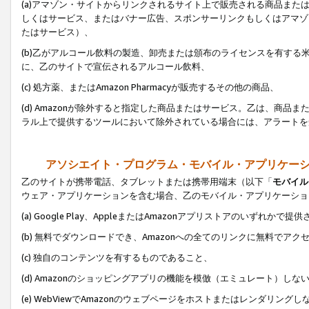
(a)アマゾン・サイトからリンクされるサイト上で販売される商品またはサ
しくはサービス、またはバナー広告、スポンサーリンクもしくはアマゾ
たはサービス）、
(b)乙がアルコール飲料の製造、卸売または頒布のライセンスを有す
に、乙のサイトで宣伝されるアルコール飲料、
(c) 処方薬、またはAmazon Pharmacyが販売するその他の商品、
(d) Amazonが除外すると指定した商品またはサービス。乙は、商品また
ラル上で提供するツールにおいて除外されている場合には、アラートを
アソシエイト・プログラム・モバイル・アプリケー
乙のサイトが携帯電話、タブレットまたは携帯用端末（以下「
モバイル
ウェア・アプリケーションを含む場合、乙のモバイル・アプリケーショ
(a) Google Play、AppleまたはAmazonアプリストアのいずれかで
(b) 無料でダウンロードでき、Amazonへの全てのリンクに無料でアク
(c) 独自のコンテンツを有するものであること、
(d) Amazonのショッピングアプリの機能を模倣（エミュレート）しな
(e) WebViewでAmazonのウェブページをホストまたはレンダリング