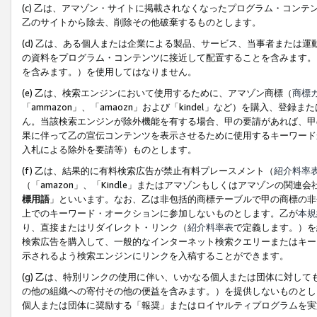
(c) 乙は、アマゾン・サイトに掲載されなくなったプログラム・コン
乙のサイトから除去、削除その他破棄するものとします。
(d) 乙は、ある個人または企業による製品、サービス、当事者または
の資料をプログラム・コンテンツに接近して配置することを含みます。
を含みます。）を使用してはなりません。
(e) 乙は、検索エンジンにおいて使用するために、アマゾン商標（
商標
「ammazon」、「amaozn」および「kindel」など）を購入
ん。当該検索エンジンが除外機能を有する場合、甲の要請があれば、甲
果に伴って乙の宣伝コンテンツを表示させるために使用するキーワード
入札による除外を要請等）ものとします。
(f) 乙は、結果的に有料検索広告が禁止有料プレースメント（
紹介料率
（「amazon」、「Kindle」またはアマゾンもしくはアマゾンの
標用語
」といいます。なお、乙は非包括的商標テーブルで甲の商標の非
上でのキーワード・オークションに参加しないものとします。乙が
本規
り、直接またはリダイレクト・リンク（
紹介料率表
で定義します。）を
検索広告を購入して、一般的なインターネット検索クエリーまたはキー
示されるよう検索エンジンにリンクを入稿することができます。
(g) 乙は、特別リンクの使用に伴い、いかなる個人または団体に対し
の他の組織への寄付その他の便益を含みます。）を提供しないものとし
個人または団体に奨励する「報奨」またはロイヤルティプログラムを実