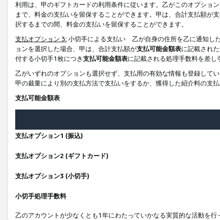
利用は、甲のギフトカードの利用条件に従います。乙がこのオプション
まで、料金の支払いを留保することができます。甲は、合計支払額が支
択するまでの間、料金の支払いを留保することができます。
支払オプション 3:
小切手による支払い 乙が自身の住所を乙に通知し
ョンを選択した場合、甲は、合計支払額が
支払可能金額表
に記載された
付する小切手1枚につき
支払可能金額表
に記載される処理手数料を差し
乙がいずれのオプションも選択せず、支払用の有効な情報も登録してい
甲の裁量により別の支払方法で支払いをするか、獲得した紹介料の支払
支払可能金額表
支払オプション1 (振込)
支払オプション2 (ギフトカード)
支払オプション3 (小切手)
小切手処理手数料
乙のアカウントが少なくとも1年にわたっていかなる実質的な活動を行