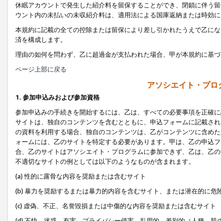
休眠アカウントで発生した紹介料を留保することができ、閉鎖に伴う留
ウント内の未払いの未収紹介料は、適用法による国庫返納または時効に
本規約に記載の全ての控除または留保により差し引かれたうえで乙にな
済を構成します。
理由の如何を問わず、乙に超過金が支払われた場合、甲が本規約に基づ
ページ上部に戻る
アソシエイト・プロ
1. 参加申込みおよび参加資格
参加申込みの手続きを開始するには、乙は、すべての必要事項を正確に
サイトは、独自のコンテンツを含むとともに、申込フォームに記載され
の資料を利用する場合、独自のコンテンツは、乙がコンテンツに含めた
ォームには、乙のサイトを特定する必要があります。甲は、乙の申込フ
合、乙のサイトはアソシエイト・プログラムに参加できず、乙は、乙の
不適切なサイトの例としては以下のようなものが含まれます。
(a) 性的に露骨な内容を奨励または含むサイト
(b) 暴力を奨励するまたは暴力的内容を含むサイト、または潜在的に
(c) 虚偽、不正、名誉毀損または中傷的な内容を奨励または含むサイト
(d) 不快、迷惑、有害、プライバシー侵害、乱用的、差別的（人種、