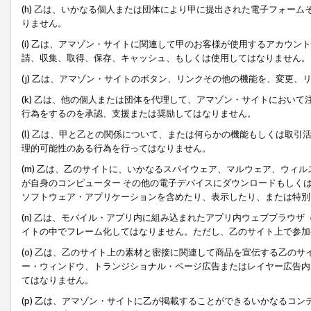
(h) 乙は、いかなる個人または団体により甲に提出された電子フォー
りません。
(i) 乙は、アマゾン・サイトに関連して甲のお客様が使用するアカウ
請、収集、取得、保存、キャッシュ、もしくは使用してはなりません。
(j) 乙は、アマゾン・サイトのボタン、リンクその他の機能を、変更
(k) 乙は、他の個人または団体を代理して、アマゾン・サイトにおい
行為をするのを承認、支援または奨励してはなりません。
(l) 乙は、甲と乙との関係について、または何らかの機能もしくは取
理的可能性のある行為を行ってはなりません。
(m) 乙は、乙のサイトに、いかなるスパイウェア、マルウェア、ウィ
が自身のコンピューター その他の電子デバイスにダウンロードもしく
ソフトウェア・アプリケーションを含めたり、表示したり、または特別
(n) 乙は、モバイル・アプリ内に組み込まれたアプリ内ウェブブラウザ
イトの中でフレーム化してはなりません。ただし、乙のサイト上で参加
(o) 乙は、乙のサイト上の素材と密接に関連して商品を宣伝する乙の
ー・ウィンドウ、トランジショナル・ページ広告またはレイヤー広告内
てはなりません。
(p) 乙は、アマゾン・サイトに乙が掲載することができるいかなるコ