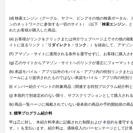
(d) 検索エンジン（グーグル、ヤフー、ビングその他の検索ポータル
ンのネットワークに参加する一切のサイト）（以下「
検索エンジン
」と
れたお客様が購入した商品、
(e) お客様がリンクをクリックまたは仲介ウェブページ上でその他の
イトに送るリンク（「
リダイレクト・リンク
」）を経由して、アマゾン
(f) アマゾン・サイトに適用される条件を遵守せずに、お客様に購入さ
(g) 乙のサイトからアマゾン・サイトへのリンクが適正にフォーマッ
(h) 承認モバイル・アプリ以外のモバイル・アプリ内の特別リンクまたはC
ツールにより提供されたものではない承認モバイル・アプリ内の特別リ
(i) メンバー紹介イベントの対象商品（関連する特別プログラム紹介料と
(j) 本規約で別途定めのない限り、サブスクリプションとして購入され
(k) 商品一覧ページに掲載されていない発表前の商品や予約開始前の商
3. 標準プログラム紹介料
甲は乙に対し、本紹介料率表に記載された制限および
本規約
を遵守す
す。）を支払います。紹介料は、適格収入のパーセンテージとして計算