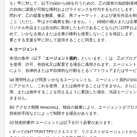
も）甲に対して、以下の(a)から(d)を行うための、乙の固有の知的
の自由に譲渡が可能な権利およびライセンスを付与するものとします。(
問わず、乙の提案を翻案、修正、再フォーマット、および派生作品を制
こと（ただし、甲はその義務を負いません。）。(d)他の個人または企
リジナル作品または合法的に取得したものであることならびに(Z)甲
めて、いかなる個人または企業の権利も侵害しないことを保証します。
要とする支援を甲に対して提供することに同意します。
4. エージェント
本項の条件（以下「
エージェント規約
」といいます。）は、乙がプログ
を使用、許可、有効化又は配置する場合に適用されます。エージェント
により、自律的または半自律的な行動をとるソフトウェアまたはサービ
(a) 透明性および同意 いかなるエージェントも、エージェント規約の
にアクセスし、これを使用、または操作することはできません。さらに、
用、または操作することを控えるように要請した場合、当該エージェン
きません。
(b) アクセス制限 Amazonは、独自の裁量により、エージェント
技術的手段などによって制限する場合があります。
(c) 技術的要件 エージェントは以下を行う必要があります。
i. すべてのHTTP/HTTPSリクエストで、リクエストがエージェ