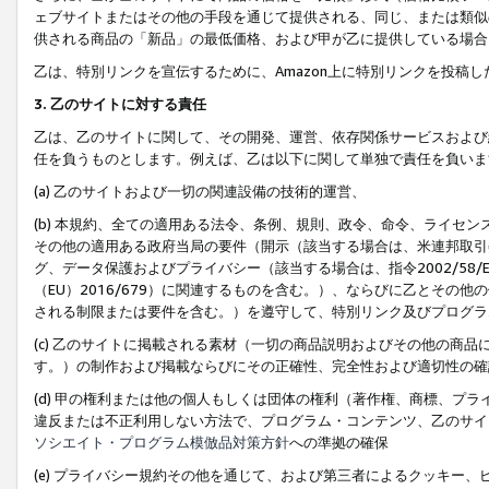
ェブサイトまたはその他の手段を通じて提供される、同じ、または類似
供される商品の「新品」の最低価格、および甲が乙に提供している場合
乙は、特別リンクを宣伝するために、Amazon上に特別リンクを投稿し
3. 乙のサイトに対する責任
乙は、乙のサイトに関して、その開発、運営、依存関係サービスおよび
任を負うものとします。例えば、乙は以下に関して単独で責任を負いま
(a) 乙のサイトおよび一切の関連設備の技術的運営、
(b) 本規約、全ての適用ある法令、条例、規則、政令、命令、ライセ
その他の適用ある政府当局の要件（開示（該当する場合は、米連邦取引
グ、データ保護およびプライバシー（該当する場合は、指令2002/58
（EU）2016/679）に関連するものを含む。）、ならびに乙とそ
される制限または要件を含む。）を遵守して、特別リンク及びプログラ
(c) 乙のサイトに掲載される素材（一切の商品説明およびその他の商
す。）の制作および掲載ならびにその正確性、完全性および適切性の確
(d) 甲の権利または他の個人もしくは団体の権利（著作権、商標、プ
違反または不正利用しない方法で、プログラム・コンテンツ、乙のサイ
ソシエイト・プログラム模倣品対策方針
への準拠の確保
(e) プライバシー規約その他を通じて、および第三者によるクッキー