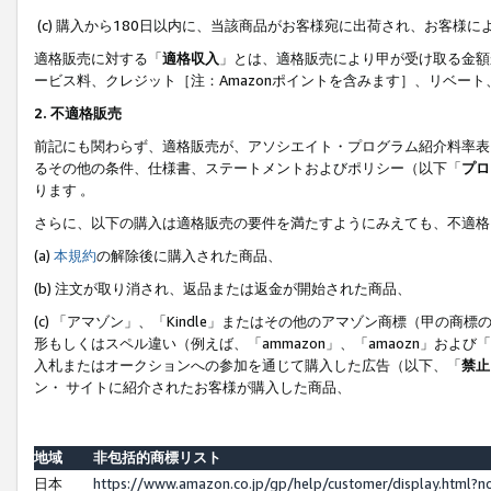
(c) 購入から180日以内に、当該商品がお客様宛に出荷され、お客
適格販売に対する「
適格収入
」とは、適格販売により甲が受け取る金額
ービス料、クレジット［注：Amazonポイントを含みます］、リベー
2. 不適格販売
前記にも関わらず、適格販売が、アソシエイト・プログラム紹介料率表
るその他の条件、仕様書、ステートメントおよびポリシー（以下「
プロ
ります 。
さらに、以下の購入は適格販売の要件を満たすようにみえても、不適格
(a)
本規約
の解除後に購入された商品、
(b) 注文が取り消され、返品または返金が開始された商品、
(c) 「アマゾン」、「Kindle」またはその他のアマゾン商標（甲
形もしくはスペル違い（例えば、「ammazon」、「amaozn」およ
入札またはオークションへの参加を通じて購入した広告（以下、「
禁止
ン・ サイトに紹介されたお客様が購入した商品、
地域
非包括的商標リスト
日本
https://www.amazon.co.jp/gp/help/customer/display.html