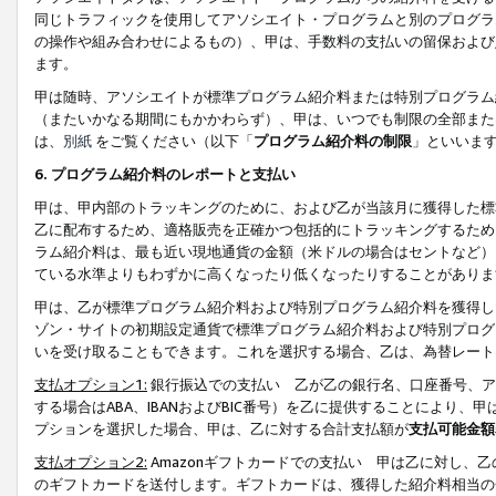
同じトラフィックを使用してアソシエイト・プログラムと別のプログラ
の操作や組み合わせによるもの）、甲は、手数料の支払いの留保および
ます。
甲は随時、アソシエイトが標準プログラム紹介料または特別プログラム
（またいかなる期間にもかかわらず）、甲は、いつでも制限の全部また
は、
別紙
をご覧ください（以下「
プログラム紹介料の制限
」といいま
6. プログラム紹介料のレポートと支払い
甲は、甲内部のトラッキングのために、および乙が当該月に獲得した標
乙に配布するため、適格販売を正確かつ包括的にトラッキングするため
ラム紹介料は、最も近い現地通貨の金額（米ドルの場合はセントなど）
ている水準よりもわずかに高くなったり低くなったりすることがありま
甲は、乙が標準プログラム紹介料および特別プログラム紹介料を獲得し
ゾン・サイトの初期設定通貨で標準プログラム紹介料および特別プログ
いを受け取ることもできます。これを選択する場合、乙は、為替レート
支払オプション1:
銀行振込での支払い 乙が乙の銀行名、口座番号、ア
する場合はABA、IBANおよびBIC番号）を乙に提供することにより
プションを選択した場合、甲は、乙に対する合計支払額が
支払可能金額
支払オプション2:
Amazonギフトカードでの支払い 甲は乙に対し、
のギフトカードを送付します。ギフトカードは、獲得した紹介料相当の