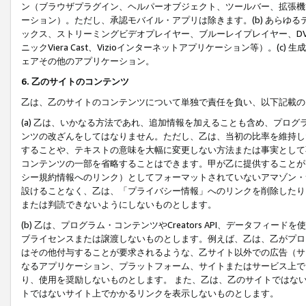
ン（ブラウザプラグイン、ヘルパーオブジェクト、ツールバー、拡張機
ーション）。ただし、承認モバイル・アプリは除きます。(b) あらゆ
ックス、ストリーミングビデオプレイヤー、ブルーレイプレイヤー、DVDプ
ニックViera Cast、Vizioインターネットアプリケーション等）。(
ェアその他のアプリケーション。
6. 乙のサイトのコンテンツ
乙は、乙のサイトのコンテンツについて単独で責任を負い、以下記載の
(a) 乙は、いかなる方法であれ、追加情報を加えることも含め、プロ
ンツの改ざんをしてはなりません。ただし、乙は、当初の比率を維持し
することや、テキストの意味を大幅に変更しない方法または事実として
コンテンツの一部を省略することはできます。甲が乙に提供することが
シー規約情報へのリンク）としてフォーマットされていないアマゾン・
設けることなく、乙は、「プライバシー情報」へのリンクを削除したり
または判読できないようにしないものとします。
(b) 乙は、プログラム・コンテンツやCreators API、データフ
ブライセンスまたは譲渡しないものとします。例えば、乙は、乙がプロ
はその他付与することが要求されるような、乙サイト以外での広告（サ
なるアプリケーション、プラットフォーム、サイトまたはサービス上で
り、使用を奨励しないものとします。 また、乙は、乙のサイトではな
トではないサイト上でかかるリンクを表示しないものとします。