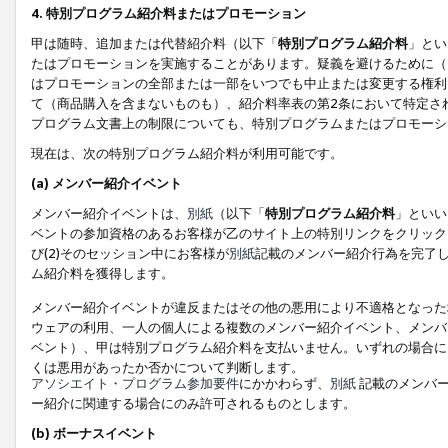
4. 特別プログラム紹介料またはプロモーション
甲は随時、追加または代替紹介料（以下「
特別プログラム紹介料
」とい
たはプロモーションを実施することがあります。疑義を避けるために（
はプロモーションの全部または一部をいつでも中止または変更する権利
て（商品購入を含まないものも）、紹介料率表の第2条において特定さ
プログラム文書上の制限についても、特別プログラムまたはプロモーシ
現在は、次の特別プログラム紹介料が利用可能です。
(a) メンバー紹介イベント
メンバー紹介イベントは、
別紙
（以下「
特別プログラム紹介料
」といい
ベントの参加資格のあるお客様が乙のサイト上の特別リンクをクリック
び(2)そのセッション中にお客様が
別紙
記載のメンバー紹介行為を完了
ム紹介料を獲得します。
メンバー紹介イベントが違反またはその他の悪用により不適格となった
ウェアの利用、一人の個人による複数のメンバー紹介イベント、メンバ
ベント）、甲は特別プログラム紹介料を支払いません。いずれの場合に
くは悪用があったか否かについて判断します。
アソシエイト・プログラム参加要件
にかかわらず、
別紙
記載のメンバー
ー紹介に関連する場合にのみ許可されるものとします。
(b) ボーナスイベント