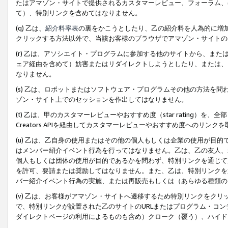
たはアマゾン・サイトで提供されるカスタマーレビュー、フォーラム、
て）、特別リンクを含めてはなりません。
(q) 乙は、
紹介料率表
の裏をかこうとしたり、乙の紹介料を人為的に増
クリックする方法以外で、当該お客様のブラウザでアマゾン・サイトの
(r) 乙は、アソシエイト・プログラムに参加する他のサイトから、ま
ェア経由を含めて）妨害またはリダイレクトしようとしたり、または、
なりません。
(s) 乙は、ロボットまたはソフトウェア・プログラムその他の方法を
ゾン・サイト上でのセッションを作出してはなりません。
(t) 乙は、甲のカスタマーレビューやおすすめ度（star rating
Creators APIを経由してカスタマーレビューやおすすめ度へのリンク
(u) 乙は、乙自身の使用またはその他の個人もしくは企業の使用が目
はメンバー紹介イベント行為を行ってはなりません。乙は、乙の友人、
個人もしくは団体の使用が目的であるかを問わず、特別リンクを通じて
を許可、要請または奨励してはなりません。また、乙は、特別リンクを
バー紹介イベント行為の実施、または再販売もしくは（あらゆる種類の
(v) 乙は、お客様がアマゾン・サイトへ遷移するため特別リンクをク
で、特別リンクが設置された乙のサイトのURLまたはプログラム・コ
ダイレクトページの利用によるものも含め）クローク（覆う）、ハイド