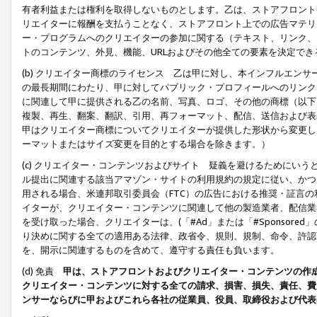
有者利益または権利を取得しないものとします。乙は、ストアフロントに
リエイターに報酬を支払うことなく、ストアフロント上での広告マテリア
ー・プログラムへのクリエイターの参加に関する（テキスト、リンク、
トのコンテンツ、外見、機能、URLおよびその他全ての要素を決定で
(b) クリエイター商標のライセンス 乙は甲に対し、本インフルエン
の最長期間にわたり、甲に対してパブリック・プロフィールへのリンク
に関連して甲に提供される乙の名前、写真、ロゴ、その他の商標（以下
複製、再生、翻案、翻訳、引用、再フォーマット、配信、送信および表
甲はクリエイター商標についてクリエイターが提供した形状から変更し
ーマットまたはサイズ変更を目的とする場合を除きます。）
(c) クリエイター・コンテンツおよびサイト 疑義を避けるためにい
ル提出に関連する該当アマゾン・サイトの利用規約の規定に従い、かつ、
用される場合、米連邦取引委員会（FTC）の広告における推奨・証言
イターが、クリエイター・コンテンツに関連して他の製造業者、配信業
を受け取った場合、クリエイターは、(「#Ad」または「#Sponsor
り決めに関する全ての適用ある法律、政省令、規則、規制、命令、許認
を、開示に関連するものを含めて、遵守する責任も負います。
(d) 免責
甲は、ストアフロントおよびクリエイター・コンテンツの作
クリエイター・コンテンツに対する全ての請求、損害、損失、責任、費
ンサーならびに甲およびこれら各社の従業員、役員、取締役および代表