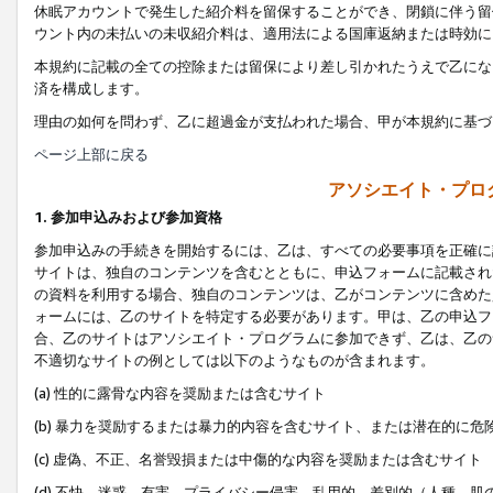
休眠アカウントで発生した紹介料を留保することができ、閉鎖に伴う留
ウント内の未払いの未収紹介料は、適用法による国庫返納または時効に
本規約に記載の全ての控除または留保により差し引かれたうえで乙にな
済を構成します。
理由の如何を問わず、乙に超過金が支払われた場合、甲が本規約に基づ
ページ上部に戻る
アソシエイト・プロ
1. 参加申込みおよび参加資格
参加申込みの手続きを開始するには、乙は、すべての必要事項を正確に
サイトは、独自のコンテンツを含むとともに、申込フォームに記載され
の資料を利用する場合、独自のコンテンツは、乙がコンテンツに含めた
ォームには、乙のサイトを特定する必要があります。甲は、乙の申込フ
合、乙のサイトはアソシエイト・プログラムに参加できず、乙は、乙の
不適切なサイトの例としては以下のようなものが含まれます。
(a) 性的に露骨な内容を奨励または含むサイト
(b) 暴力を奨励するまたは暴力的内容を含むサイト、または潜在的に
(c) 虚偽、不正、名誉毀損または中傷的な内容を奨励または含むサイト
(d) 不快、迷惑、有害、プライバシー侵害、乱用的、差別的（人種、