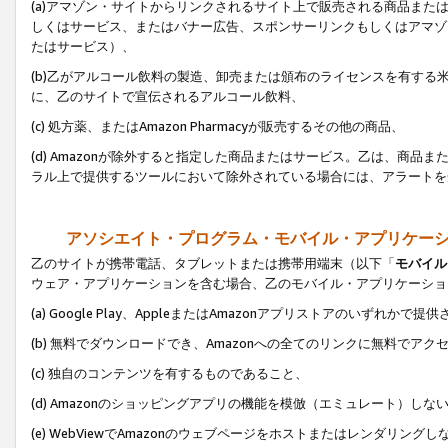
(a)アマゾン・サイトからリンクされるサイト上で販売される商品またはサ
しくはサービス、またはバナー広告、スポンサーリンクもしくはアマゾ
たはサービス）、
(b)乙がアルコール飲料の製造、卸売または頒布のライセンスを有す
に、乙のサイトで宣伝されるアルコール飲料、
(c) 処方薬、またはAmazon Pharmacyが販売するその他の商品、
(d) Amazonが除外すると指定した商品またはサービス。乙は、商品また
ラル上で提供するツールにおいて除外されている場合には、アラートを
アソシエイト・プログラム・モバイル・アプリケー
乙のサイトが携帯電話、タブレットまたは携帯用端末（以下「
モバイル
ウェア・アプリケーションを含む場合、乙のモバイル・アプリケーショ
(a) Google Play、AppleまたはAmazonアプリストアのいずれかで
(b) 無料でダウンロードでき、Amazonへの全てのリンクに無料でアク
(c) 独自のコンテンツを有するものであること、
(d) Amazonのショッピングアプリの機能を模倣（エミュレート）しな
(e) WebViewでAmazonのウェブページをホストまたはレンダリング