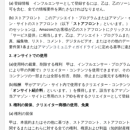
(a) 登録情報 インフルエンサーとして登録するには、乙は、乙のソ
可を含む、全ての情報要件を満たさなければなりません。
(b) ストアフロント このアソシエイト・プログラムまたはアマゾン
ン・サイトのストアフロント（以下「
ストアフロント
」といいます。）
のセッションは、Amazonのお客様が乙のストアフロントにクリック
「サービス提供」に相当します。乙は、アソシエイト・プログラムまた
真、編集物、リスト、コメント、デジタルビデオ、またはその他のデー
要件第1条または
アマゾンコミュニティガイドライン
に定める基準に違
2.
オンサイトでの使用
(a)使用時の裁量、削除する権利 甲は、インフルエンサー・プログラ
により甲の判断で）クリエイター・コンテンツを使用できますが、その
コンテンツの一部または全部を拒否、削除、停止または復元する権利を
(b)報酬 甲がアマゾン・サイト内で使用するクリエイター・コンテン
「
オンサイト紹介料
」といいます。）を獲得します。該当するアマゾン
当アマゾン・サイトに専用のストアIDを有するクリエイターとして登
3.
権利の留保、クリエイター商標の使用、免責
(a) 権利の留保
甲は、本規約またはその他に基づき、ストアフロント、ストアフロント
関するまたはこれらに対する全ての権利、権原および利益（知的財産権