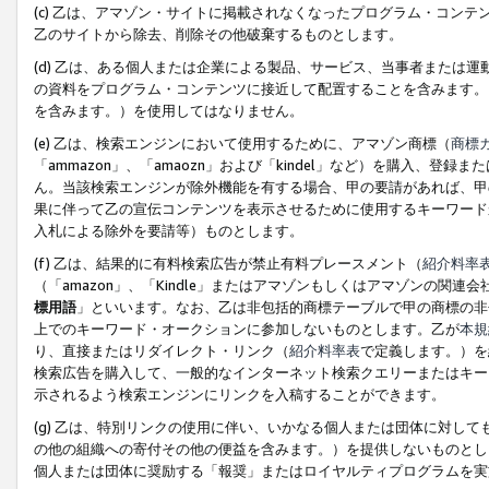
(c) 乙は、アマゾン・サイトに掲載されなくなったプログラム・コン
乙のサイトから除去、削除その他破棄するものとします。
(d) 乙は、ある個人または企業による製品、サービス、当事者または
の資料をプログラム・コンテンツに接近して配置することを含みます。
を含みます。）を使用してはなりません。
(e) 乙は、検索エンジンにおいて使用するために、アマゾン商標（
商標
「ammazon」、「amaozn」および「kindel」など）を購入
ん。当該検索エンジンが除外機能を有する場合、甲の要請があれば、甲
果に伴って乙の宣伝コンテンツを表示させるために使用するキーワード
入札による除外を要請等）ものとします。
(f) 乙は、結果的に有料検索広告が禁止有料プレースメント（
紹介料率
（「amazon」、「Kindle」またはアマゾンもしくはアマゾンの
標用語
」といいます。なお、乙は非包括的商標テーブルで甲の商標の非
上でのキーワード・オークションに参加しないものとします。乙が
本規
り、直接またはリダイレクト・リンク（
紹介料率表
で定義します。）を
検索広告を購入して、一般的なインターネット検索クエリーまたはキー
示されるよう検索エンジンにリンクを入稿することができます。
(g) 乙は、特別リンクの使用に伴い、いかなる個人または団体に対し
の他の組織への寄付その他の便益を含みます。）を提供しないものとし
個人または団体に奨励する「報奨」またはロイヤルティプログラムを実