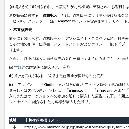
(c) 購入から180日以内に、当該商品がお客様宛に出荷され、お客
適格販売に対する「
適格収入
」とは、適格販売により甲が受け取る金額
ービス料、クレジット［注：Amazonポイントを含みます］、リベー
2. 不適格販売
前記にも関わらず、適格販売が、アソシエイト・プログラム紹介料率表
るその他の条件、仕様書、ステートメントおよびポリシー（以下「
プロ
ります 。
さらに、以下の購入は適格販売の要件を満たすようにみえても、不適格
(a)
本規約
の解除後に購入された商品、
(b) 注文が取り消され、返品または返金が開始された商品、
(c) 「アマゾン」、「Kindle」またはその他のアマゾン商標（甲
形もしくはスペル違い（例えば、「ammazon」、「amaozn」およ
入札またはオークションへの参加を通じて購入した広告（以下、「
禁止
ン・ サイトに紹介されたお客様が購入した商品、
地域
非包括的商標リスト
日本
https://www.amazon.co.jp/gp/help/customer/display.html