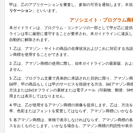
甲は、乙のアプリケーションを審査し、参加の可否を通知します。
本規
リケーション
」といいます。
アソシエイト・プログラム商
本ガイドラインは、プログラム・コンテンツの一部として甲が乙に提供
ラインは常に厳密に遵守することが要求され、本ガイドラインに違反し
自動的に解除されます。
1. 乙は、アマゾン・サイトの商品の在庫状況およびこれに対応する
ン商標を使用することができます。
2. 乙は、アマゾン商標の使用に際し、(i)本ガイドラインの最新版、およ
ません。
3. 乙は、プログラム文書で具体的に承認された目的に限り、アマゾン
(ii)甲、甲の商品もしくは甲のサービスを毀損する方法、(iii)アマ
方法または(iv)オフラインの素材または電子メール（印刷物、郵便、S
用または表示してはなりません。
4. 甲は、乙が使用するアマゾン商標の画像を提供します。乙は、方
率、色彩またはフォントを変更してはならず、アマゾン商標にいかなる
5. 各アマゾン商標は、単独で表示しなければならず、アマゾン商標
スをおくものとします。いかなる場合も、アマゾン商標の判読性や表示