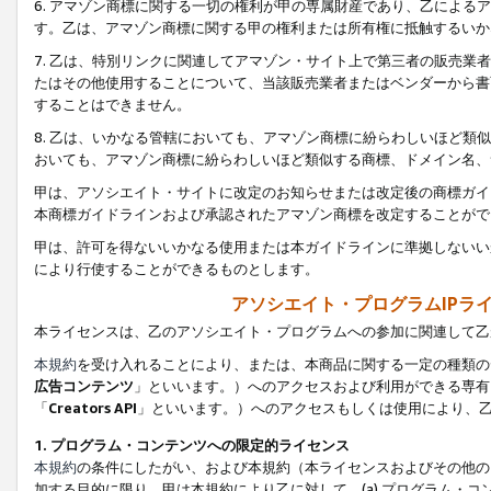
6. アマゾン商標に関する一切の権利が甲の専属財産であり、乙によ
す。乙は、アマゾン商標に関する甲の権利または所有権に抵触するいか
7. 乙は、特別リンクに関連してアマゾン・サイト上で第三者の販売
たはその他使用することについて、当該販売業者またはベンダーから書
することはできません。
8. 乙は、いかなる管轄においても、アマゾン商標に紛らわしいほど
おいても、アマゾン商標に紛らわしいほど類似する商標、ドメイン名、
甲は、アソシエイト・サイトに改定のお知らせまたは改定後の商標ガイ
本商標ガイドラインおよび承認されたアマゾン商標を改定することがで
甲は、許可を得ないいかなる使用または本ガイドラインに準拠しないい
により行使することができるものとします。
アソシエイト・プログラムIPラ
本ライセンスは、乙のアソシエイト・プログラムへの参加に関連して乙
本規約
を受け入れることにより、または、本商品に関する一定の種類の
広告コンテンツ
」といいます。）へのアクセスおよび利用ができる専有
「
Creators API
」といいます。）へのアクセスもしくは使用により、
1. プログラム・コンテンツへの限定的ライセンス
本規約
の条件にしたがい、および本規約（本ライセンスおよびその他の
加する目的に限り、甲は本規約により乙に対して、(a) プログラム・コ