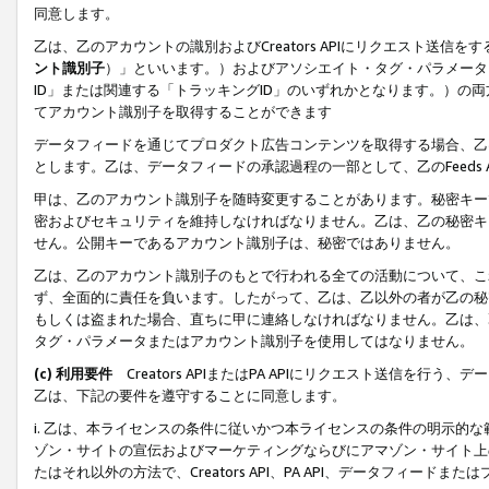
同意します。
乙は、乙のアカウントの識別およびCreators APIにリクエスト送
ント識別子
）」といいます。）およびアソシエイト・タグ・パラメータ（
ID」または関連する「トラッキングID」のいずれかとなります。）の両方
てアカウント識別子を取得することができます
データフィードを通じてプロダクト広告コンテンツを取得する場合、乙は、Cre
とします。乙は、データフィードの承認過程の一部として、乙のFeeds
甲は、乙のアカウント識別子を随時変更することがあります。秘密キー
密およびセキュリティを維持しなければなりません。乙は、乙の秘密キ
せん。公開キーであるアカウント識別子は、秘密ではありません。
乙は、乙のアカウント識別子のもとで行われる全ての活動について、こ
ず、全面的に責任を負います。したがって、乙は、乙以外の者が乙の秘
もしくは盗まれた場合、直ちに甲に連絡しなければなりません。乙は、
タグ・パラメータまたはアカウント識別子を使用してはなりません。
(c) 利用要件
Creators APIまたはPA APIにリクエスト送信を
乙は、下記の要件を遵守することに同意します。
i. 乙は、本ライセンスの条件に従いかつ本ライセンスの条件の明示的
ゾン・サイトの宣伝およびマーケティングならびにアマゾン・サイト上
たはそれ以外の方法で、Creators API、PA API、データフィー