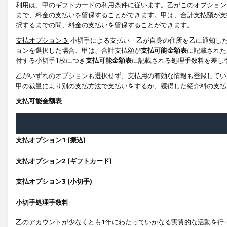
利用は、甲のギフトカードの利用条件に従います。乙がこのオプション
まで、料金の支払いを留保することができます。甲は、合計支払額が支
択するまでの間、料金の支払いを留保することができます。
支払オプション 3:
小切手による支払い 乙が自身の住所を乙に通知し
ョンを選択した場合、甲は、合計支払額が
支払可能金額表
に記載された
付する小切手1枚につき
支払可能金額表
に記載される処理手数料を差し
乙がいずれのオプションも選択せず、支払用の有効な情報も登録してい
甲の裁量により別の支払方法で支払いをするか、獲得した紹介料の支払
支払可能金額表
支払オプション1 (振込)
支払オプション2 (ギフトカード)
支払オプション3 (小切手)
小切手処理手数料
乙のアカウントが少なくとも1年にわたっていかなる実質的な活動を行