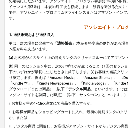
の定義にしたがいます。アソシエイト・プログラム参加要件の第3条お
イセンスの第3条は、本規約終了後も存続します。疑義を避けるためにい
要件、アソシエイト・プログラムIPライセンスまたはアマゾン・イン
す。
アソシエイト・プログ
1. 適格販売および適格収入
甲は、次の場合に発生する「
適格販売
」(本紹介料率表の例外がある場
ム紹介料を支払います。
(a) お客様が乙のサイト上の特別リンクのクリックスルーにてアマゾン
(b) 同一のセッション中に、次のいずれかが生じること（1回のセッ
下のいずれかが最初に生じたときに終了します。(x)お客様の当該クリッ
り決定します。例えば「Amazon Music」、「Amazon Shorts」、「eDo
「Kindle 本」、「Kindle Newspapers」、 「Kindle Blogs」、「
ダウンロードまたは商品）（以下「
デジタル商品
」といいます。）では
マゾン・サイトを訪問した時点）（以下「
セッション
」といいます。）
i. お客様が甲の1-Click注文にて商品を購入するか、
ii. お客様が商品をショッピングカートに入れ、最初の特別リンクの
か、または
iii. デジタル商品に関連し、お客様がアマゾン・サイトからデジタ