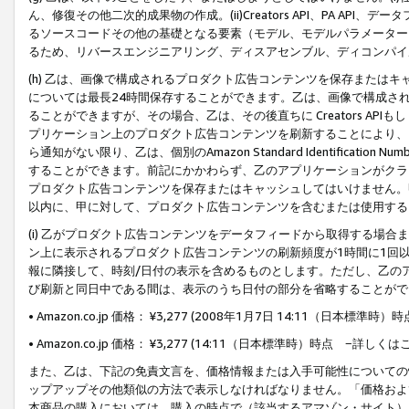
ん、修復その他二次的成果物の作成。(ii)Creators API、PA 
るソースコードその他の基礎となる要素（モデル、モデルパラメーター
るため、リバースエンジニアリング、ディスアセンブル、ディコンパイ
(h) 乙は、画像で構成されるプロダクト広告コンテンツを保存または
については最長24時間保存することができます。乙は、画像で構成さ
ることができますが、その場合、乙は、その後直ちに Creators AP
プリケーション上のプロダクト広告コンテンツを刷新することにより、
ら通知がない限り、乙は、個別のAmazon Standard Identification Nu
することができます。前記にかかわらず、乙のアプリケーションがクラ
プロダクト広告コンテンツを保存またはキャッシュしてはいけません。
以内に、甲に対して、プロダクト広告コンテンツを含むまたは使用する
(i) 乙がプロダクト広告コンテンツをデータフィードから取得する場合または
ン上に表示されるプロダクト広告コンテンツの刷新頻度が1時間に1回
報に隣接して、時刻/日付の表示を含めるものとします。ただし、乙の
び刷新と同日中である間は、表示のうち日付の部分を省略することがで
• Amazon.co.jp 価格： ¥3,277 (2008年1月7日 14:11（日本標準
• Amazon.co.jp 価格： ¥3,277 (14:11（日本標準時）時点 −詳しくは
また、乙は、下記の免責文言を、価格情報または入手可能性についての
ップアップその他類似の方法で表示しなければなりません。「価格およ
本商品の購入においては、購入の時点で（該当するアマゾン・サイト）