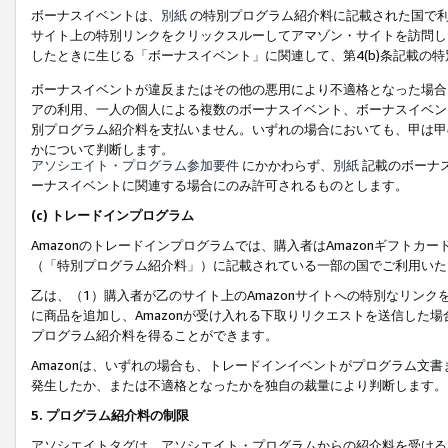
ボーナスイベントは、
別紙
の特別プログラム紹介料に記載された国で利
サイト上の特別リンクをクリックスルーしてアマゾン・サイトを訪問した
したときに生じる「ボーナスイベント」に関連して、第4(b)条記載の
ボーナスイベントが違反またはその他の悪用により不適格となった場合
アの利用、一人の個人による複数のボーナスイベント、ボーナスイベン
別プログラム紹介料を支払いません。いずれの場合においても、甲は甲
かについて判断します。
アソシエイト・プログラム参加要件
にかかわらず、
別紙
記載のボーナ
ーナスイベントに関連する場合にのみ許可されるものとします。
(c) トレードインプログラム
Amazonのトレードインプログラムでは、購入者はAmazonギフト
（「特別プログラム紹介料」）に記載されている一部の国でご利用いた
乙は、（1）購入者が乙のサイト上のAmazonサイトへの特別なリン
に商品を追加し、Amazonが受け入れる下取りリクエストを送信した場
プログラム紹介料を得ることができます。
Amazonは、いずれの場合も、トレードインイベントがプログラム文書
発生したか、または不適格となったかを独自の裁量により判断します。
5. プログラム紹介料の制限
アソシエイトタグは、アソシエイト・プログラムからの紹介料を受ける