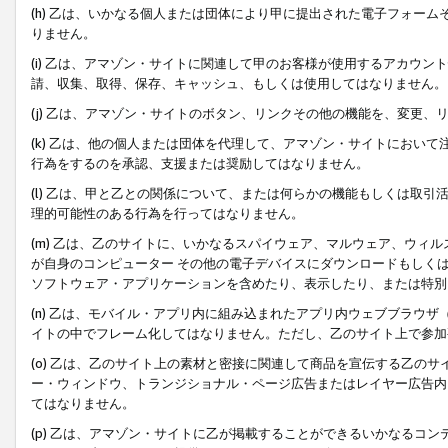
(h) 乙は、いかなる個人または団体により甲に提出された電子フォー
りません。
(i) 乙は、アマゾン・サイトに関連して甲のお客様が使用するアカウ
請、収集、取得、保存、キャッシュ、もしくは使用してはなりません。
(j) 乙は、アマゾン・サイトのボタン、リンクその他の機能を、変更
(k) 乙は、他の個人または団体を代理して、アマゾン・サイトにおい
行為をするのを承認、支援または奨励してはなりません。
(l) 乙は、甲と乙との関係について、または何らかの機能もしくは取
理的可能性のある行為を行ってはなりません。
(m) 乙は、乙のサイトに、いかなるスパイウェア、マルウェア、ウィ
が自身のコンピューター その他の電子デバイスにダウンロードもしく
ソフトウェア・アプリケーションを含めたり、表示したり、または特別
(n) 乙は、モバイル・アプリ内に組み込まれたアプリ内ウェブブラウザ
イトの中でフレーム化してはなりません。ただし、乙のサイト上で参加
(o) 乙は、乙のサイト上の素材と密接に関連して商品を宣伝する乙の
ー・ウィンドウ、トランジショナル・ページ広告またはレイヤー広告内
てはなりません。
(p) 乙は、アマゾン・サイトに乙が掲載することができるいかなるコ