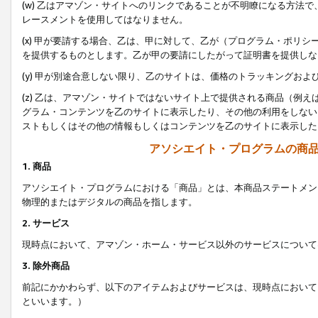
(w) 乙はアマゾン・サイトへのリンクであることが不明瞭になる方法
レースメントを使用してはなりません。
(x) 甲が要請する場合、乙は、甲に対して、乙が（プログラム・ポリ
を提供するものとします。乙が甲の要請にしたがって証明書を提供しな
(y) 甲が別途合意しない限り、乙のサイトは、価格のトラッキングお
(z) 乙は、アマゾン・サイトではないサイト上で提供される商品（例
グラム・コンテンツを乙のサイトに表示したり、その他の利用をしない
ストもしくはその他の情報もしくはコンテンツを乙のサイトに表示した
アソシエイト・プログラムの商
1. 商品
アソシエイト・プログラムにおける「商品」とは、本商品ステートメン
物理的またはデジタルの商品を指します。
2. サービス
現時点において、アマゾン・ホーム・サービス以外のサービスについて
3. 除外商品
前記にかかわらず、以下のアイテムおよびサービスは、現時点において
といいます。）