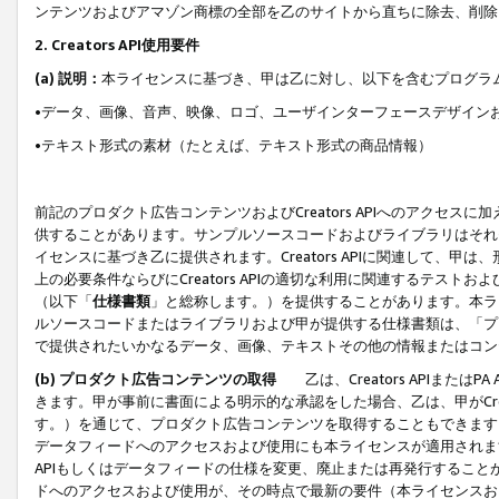
ンテンツおよびアマゾン商標の全部を乙のサイトから直ちに除去、削除
2. Creators API使用要件
(a) 説明：
本ライセンスに基づき、甲は乙に対し、以下を含むプログラ
•データ、画像、音声、映像、ロゴ、ユーザインターフェースデザイン
•テキスト形式の素材（たとえば、テキスト形式の商品情報）
前記のプロダクト広告コンテンツおよびCreators APIへのアクセスに
供することがあります。サンプルソースコードおよびライブラリはそれ
イセンスに基づき乙に提供されます。Creators APIに関連して
上の必要条件ならびにCreators APIの適切な利用に関連するテ
（以下「
仕様書類
」と総称します。）を提供することがあります。本ラ
ルソースコードまたはライブラリおよび甲が提供する仕様書類は、「プ
で提供されたいかなるデータ、画像、テキストその他の情報またはコン
(b) プロダクト広告コンテンツの取得
乙は、Creators APIま
きます。甲が事前に書面による明示的な承認をした場合、乙は、甲がCreator
す。）を通じて、プロダクト広告コンテンツを取得することもできます
データフィードへのアクセスおよび使用にも本ライセンスが適用されます。乙は
APIもしくはデータフィードの仕様を変更、廃止または再発行することがで
ドへのアクセスおよび使用が、その時点で最新の要件（本ライセンスお