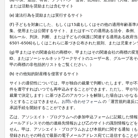
または活動を奨励または含むサイト
(e) 違法行為を奨励または実行するサイト
(f) 子どもを対象にした、もしくは13歳もしくはその他の適用年齢
集、使用または公開するサイト、またはすべての適用ある法令、条例、
制ルール、判決、判断、または子どもの保護に関連する適用ある政府当局の要
6501-6506)もしくはこれらに基づき公布された規則、または児童オ
(g) 甲またはその関連会社の商標や、甲またはその関連会社の商標の
ID、またはソーシャルネットワークサイトのユーザー名、グループ名
甲の商標の非包括的リストをご覧ください。）
(h) その他知的財産権を侵害するサイト
サイトの適切性については、甲が独自の裁量で判断いたします。甲が不
件を遵守すればいつでも再申込みすることができます。ただし、甲が1)
裁量で決定します）に基づき乙のアカウントを解除した場合はいかなる
うとすることはできません。
お問い合わせフォーム
の「運営規約違反に
承認手続を開始することができます。
乙は、アソシエイト・プログラムへの参加申込フォームに記載した情報
メールアドレスその他の連絡先情報および乙のサイトの識別情報などを
せん。甲は、アソシエイト・プログラムおよび本規約に関する通知（も
登録されたその時点で最新の電子メールアドレス宛てに送信することが