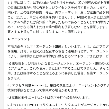
も）甲に対して、以下の(a)から(d)を行うための、乙の固有の知的
の自由に譲渡が可能な権利およびライセンスを付与するものとします。(
問わず、乙の提案を翻案、修正、再フォーマット、および派生作品を制
こと（ただし、甲はその義務を負いません。）。(d)他の個人または企
リジナル作品または合法的に取得したものであることならびに(Z)甲
めて、いかなる個人または企業の権利も侵害しないことを保証します。
要とする支援を甲に対して提供することに同意します。
4. エージェント
本項の条件（以下「
エージェント規約
」といいます。）は、乙がプログ
を使用、許可、有効化又は配置する場合に適用されます。エージェント
により、自律的または半自律的な行動をとるソフトウェアまたはサービ
(a) 透明性および同意 いかなるエージェントも、エージェント規約の
にアクセスし、これを使用、または操作することはできません。さらに、
用、または操作することを控えるように要請した場合、当該エージェン
きません。
(b) アクセス制限 Amazonは、独自の裁量により、エージェント
技術的手段などによって制限する場合があります。
(c) 技術的要件 エージェントは以下を行う必要があります。
i. すべてのHTTP/HTTPSリクエストで、リクエストがエージェ