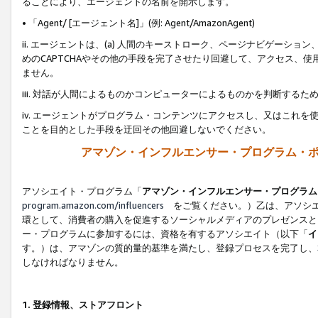
ることにより、エージェントの名前を開示します。
• 「Agent/ [エージェント名]」(例: Agent/AmazonAgent)
ii. エージェントは、(a) 人間のキーストローク、ページナビゲーシ
めのCAPTCHAやその他の手段を完了させたり回避して、アクセス、
ません。
iii. 対話が人間によるものかコンピューターによるものかを判断する
iv. エージェントがプログラム・コンテンツにアクセスし、又はこれ
ことを目的とした手段を迂回その他回避しないでください。
アマゾン・インフルエンサー・プログラム・
アソシエイト・プログラム「
アマゾン・インフルエンサー・プログラム
program.amazon.com/influencers
をご覧ください。）乙は、アソシエ
環として、消費者の購入を促進するソーシャルメディアのプレゼンスと
ー・プログラムに参加するには、資格を有するアソシエイト（以下「
イ
す。）は、アマゾンの質的量的基準を満たし、登録プロセスを完了し、
しなければなりません。
1.
登録情報、ストアフロント