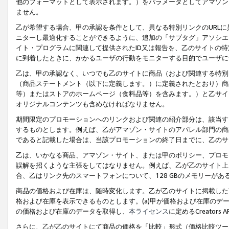
他のフォーマットとして表示されます。）をパラメータとしてアマゾン
ません。
乙が希望する場合、甲の承認を条件として、異なる特別リンクのURL
ニターし最適化することができるように、追加の「サブタグ」アソシエ
イト・プログラムに関連して提供されたID又は報告を、乙のサイトの
に到着したときに、かかるユーザの行動をモニターする目的でユーザに
乙は、甲の承認なく、いつでも乙のサイトに商品（および関連する特別
（商品ステートメント（以下に定義します。）に定義されたとおり）商
等）またはストアのホームページ（食料品等）を含みます。）と乙サイ
オリジナルコンテンツも含めなければなりません。
期間限定のプロモーションへのリンクおよび関連の紹介部分は、該当す
するものとします。例えば、乙がアマゾン・サイトのアパレル部門の商
であると記載した場合は、当該プロモーションの終了日までに、乙のサ
乙は、いかなる商品、アマゾン・サイト、または甲のポリシー、プロモ
誤解を招くような主張をしてはなりません。例えば、乙が乙のサイト上に
合、乙はリンク先のスマートフォンについて、128 GBのメモリーが
商品の価格および在庫は、随時変化します。乙が乙のサイトに掲載した
格および在庫を表示できるものとします。(a)甲が価格および在庫のデータを
の価格および在庫のデータを取得し、
本ライセンス
に定めるCreator
さらに、乙が乙のサイトにて商品の価格を「比較」形式（価格比較ツー