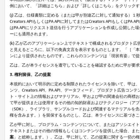
例において、「詳細はこちら」および「詳しくはこちら」をクリックす
(j) 乙は、仕様書類に定める（または甲が別途乙に対して通知する）
Creators APIもしくはPA APIに対してまたはCreators APIもしく
はPA APIにリクエスト送信を行うアプリケーションを作成し公開し
ーにも適用されます。
(k) 乙が乙のアプリケーション上でテキストで構成されるプロダクト
と見えるところに、以下の免責文言を表示するものとします。「［「本
ンにより提供されたものです。これらのコンテンツは「現状有姿」で提
乙は、乙が本ライセンスを遵守していることを確認するために甲が要求
3. 権利留保、乙の提案
本規約において明示的に定める制限されたライセンスを除いて、甲は、
ンツ、Creators API、PA API、データフィード、プロダクト
ト・サイト上の情報およびマテリアル、甲および甲の関連会社の商標お
て甲が提供または使用するその他の知的財産およびテクノロジー（アプ
（SDK）、ライブラリ、サンプルコードおよび関連するマテリアルを
権を含みます。）を留保するものとし、乙は、本ライセンスに基づきこ
乙が甲に対し、プログラム・コンテンツについて、またはアソシエイト
テキストまたはその他の情報もしくはコンテンツを提供した場合、また
案
」と総称します。）、乙は、甲に対して、乙の提案に関する一切の権