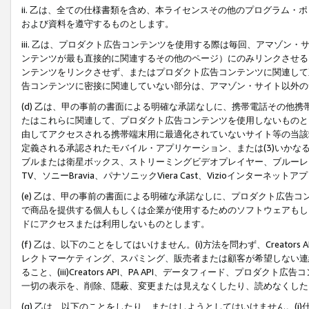
ii. 乙は、全ての仕様書類を含め、本ライセンスその他のプログラム
および資料を遵守するものとします。
iii. 乙は、プロダクト広告コンテンツを使用する際は毎回、アマゾ
ンテンツが最も直接的に関連するその他のページ）にのみリンクさせる
ンテンツをリンクさせず、またはプロダクト広告コンテンツに関連して
告コンテンツに密接に関連していない部分は、アマゾン・サイト以外の
(d) 乙は、甲の事前の書面による明確な承諾なしに、携帯電話その他
たはこれらに関連して、プロダクト広告コンテンツを使用しないものと
由してアクセスされる携帯端末用に最適化されていないサイト等の当該端
定義される承認されたモバイル・アプリケーション、または(3)いか
ブルまたは衛星ボックス、ストリーミングビデオプレイヤー、ブルーレイ
TV、ソニーBravia、パナソニックViera Cast、Vizioインター
(e) 乙は、甲の事前の書面による明確な承諾なしに、プロダクト広告
で商品を提供する個人もしくは企業が使用するためのソフトウェアもしくはその
ドにアクセスまたは利用しないものとします。
(f) 乙は、以下のことをしてはいけません。(i)方法を問わず、Creator
レクトマーケティング、スパミング、販売者または顧客が希望しない連
ること、(iii)Creators API、PA API、データフィード、プ
一切の表示を、削除、隠蔽、変更または見えなくしたり、読めなくした
(g) 乙は、以下のことをしたり、またはしようとしてはいけません。(