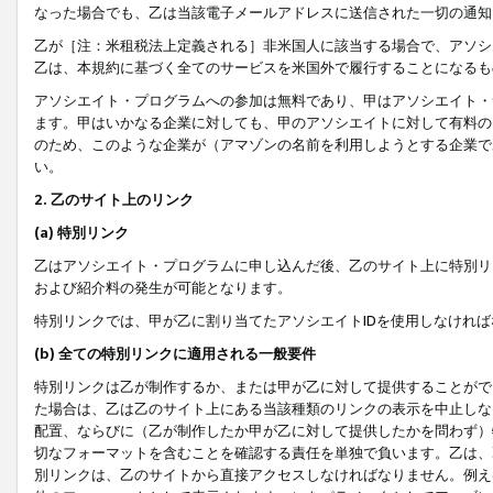
なった場合でも、乙は当該電子メールアドレスに送信された一切の通知
乙が［注：米租税法上定義される］非米国人に該当する場合で、アソシ
乙は、本規約に基づく全てのサービスを米国外で履行することになるも
アソシエイト・プログラムへの参加は無料であり、甲はアソシエイト・
ます。甲はいかなる企業に対しても、甲のアソシエイトに対して有料の
のため、このような企業が（アマゾンの名前を利用しようとする企業で
い。
2. 乙のサイト上のリンク
(a) 特別リンク
乙はアソシエイト・プログラムに申し込んだ後、乙のサイト上に特別リ
および紹介料の発生が可能となります。
特別リンクでは、甲が乙に割り当てたアソシエイトIDを使用しなけれ
(b) 全ての特別リンクに適用される一般要件
特別リンクは乙が制作するか、または甲が乙に対して提供することがで
た場合は、乙は乙のサイト上にある当該種類のリンクの表示を中止しな
配置、ならびに（乙が制作したか甲が乙に対して提供したかを問わず）
切なフォーマットを含むことを確認する責任を単独で負います。乙は、
別リンクは、乙のサイトから直接アクセスしなければなりません。例えば、