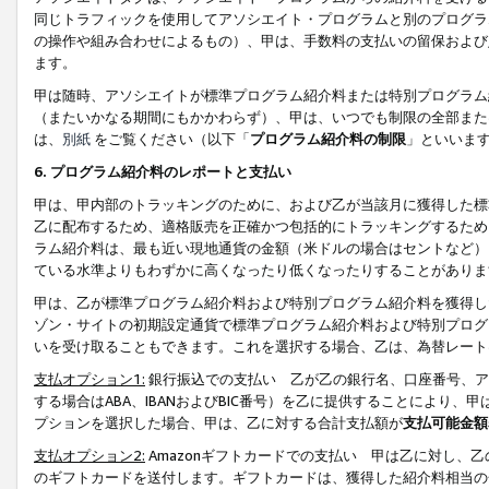
同じトラフィックを使用してアソシエイト・プログラムと別のプログラ
の操作や組み合わせによるもの）、甲は、手数料の支払いの留保および
ます。
甲は随時、アソシエイトが標準プログラム紹介料または特別プログラム
（またいかなる期間にもかかわらず）、甲は、いつでも制限の全部また
は、
別紙
をご覧ください（以下「
プログラム紹介料の制限
」といいま
6. プログラム紹介料のレポートと支払い
甲は、甲内部のトラッキングのために、および乙が当該月に獲得した標
乙に配布するため、適格販売を正確かつ包括的にトラッキングするため
ラム紹介料は、最も近い現地通貨の金額（米ドルの場合はセントなど）
ている水準よりもわずかに高くなったり低くなったりすることがありま
甲は、乙が標準プログラム紹介料および特別プログラム紹介料を獲得し
ゾン・サイトの初期設定通貨で標準プログラム紹介料および特別プログ
いを受け取ることもできます。これを選択する場合、乙は、為替レート
支払オプション1:
銀行振込での支払い 乙が乙の銀行名、口座番号、ア
する場合はABA、IBANおよびBIC番号）を乙に提供することにより
プションを選択した場合、甲は、乙に対する合計支払額が
支払可能金額
支払オプション2:
Amazonギフトカードでの支払い 甲は乙に対し、
のギフトカードを送付します。ギフトカードは、獲得した紹介料相当の