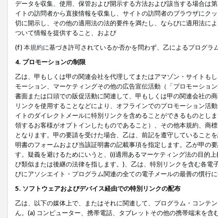
データを収集、使用、保管および開示する方法および該当する場合は第
イトの訪問者から直接情報を収集し、サイトの訪問者のブラウザにクッ
切に開示し、その他の適用法の法的要件を満たし、ならびに適用法によ
ついて情報を提供すること、および
(f)
本規約
に基づき許可されているか否かを問わず、乙によるプログラ
4. プロモーションの制限
乙は、甲もしくは甲の関連会社を代理してまたはアマゾン・サイトもし
モーション、マーケティングその他の広告宣伝活動（「プロモーション
書面または口頭での販促活動に関連して、甲もしくは甲の関連会社の商
リンクを使用することなどにより、オフラインでのプロモーション活動
イトのダイレクトメールに特別リンクを含めることができるものとしま
領するお客様がオプトインしたものであること）、その他本規約、商標
となります。甲の要請を受けた場合、乙は、前記を遵守していることを
明書のフォームおよび当該証明書の記載事項を指定します。乙が甲の要
す。疑義を避けるためにいうと、(i)適用あるマーケティング法の目的上(例
び類似または後継の法律を指します。)、乙は、特別リンクを含む各電子
びにアソシエイト・プログラム関連の全ての電子メールの最善の慣行に
5. ソフトウェアおよびデバイス経由での特別リンクの配布
乙は、以下の媒体上で、またはそれに関連して、プログラム・コンテン
ん。(a) コンピューター、携帯電話、タブレットその他の携帯端末を