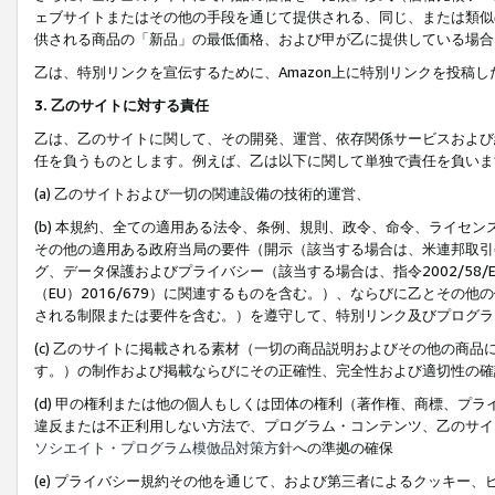
ェブサイトまたはその他の手段を通じて提供される、同じ、または類似
供される商品の「新品」の最低価格、および甲が乙に提供している場合
乙は、特別リンクを宣伝するために、Amazon上に特別リンクを投稿し
3. 乙のサイトに対する責任
乙は、乙のサイトに関して、その開発、運営、依存関係サービスおよび
任を負うものとします。例えば、乙は以下に関して単独で責任を負いま
(a) 乙のサイトおよび一切の関連設備の技術的運営、
(b) 本規約、全ての適用ある法令、条例、規則、政令、命令、ライセ
その他の適用ある政府当局の要件（開示（該当する場合は、米連邦取引
グ、データ保護およびプライバシー（該当する場合は、指令2002/58
（EU）2016/679）に関連するものを含む。）、ならびに乙とそ
される制限または要件を含む。）を遵守して、特別リンク及びプログラ
(c) 乙のサイトに掲載される素材（一切の商品説明およびその他の商
す。）の制作および掲載ならびにその正確性、完全性および適切性の確
(d) 甲の権利または他の個人もしくは団体の権利（著作権、商標、プ
違反または不正利用しない方法で、プログラム・コンテンツ、乙のサイ
ソシエイト・プログラム模倣品対策方針
への準拠の確保
(e) プライバシー規約その他を通じて、および第三者によるクッキー