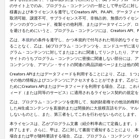
のサイト上でのみ、プログラム・コンテンツの一部として甲が乙に対し
様書および本ライセンスを遵守してCreators API、PA API、
取消可能、譲渡不可、サブライセンス不可、非独占的、無償のライセン
テンツのダウンロード、複製その他利用、またはデータマイニング、ロ
を避けるためにいうと、プログラム・コンテンツには、Creators AP
乙は、
本規約
の条件を遵守し、かつ本規約で付与された明示的なライセ
ることなく、乙は、(a)プログラム・コンテンツを、エンドユーザに
グラム・コンテンツに対してまたはこれに関連してリンクしたり、アマ
サイトのうちプログラム・コンテンツに密接に関連しない部分には、ア
コンテンツを、アマゾン・サイトの関連の商品詳細ページまたは他の関
Creators APIまたはデータフィードを利用することにより、乙は、
その他の情報およびコンテンツにアクセスすることができます。乙がこ
ためにCreators APIまたはデータフィードを利用する場合、乙は、こ
ィード（または同等のサービス）に適用されるライセンス契約の規定を
乙は、プログラム・コンテンツを使用して、知的財産権その他法的権利
したAI生成コンテンツを直接的または間接的に大規模言語モデル、マ
しないものとし、また、第三者をしてこれを行わせないものとします。
本ライセンスは、乙がプログラム文書（紹介料率表にて定義します。）
終了します。さらに、甲は、乙に対して書面で通知することにより、本
場合または甲が随時要請する場合、乙は、プログラム・コンテンツ（Cre