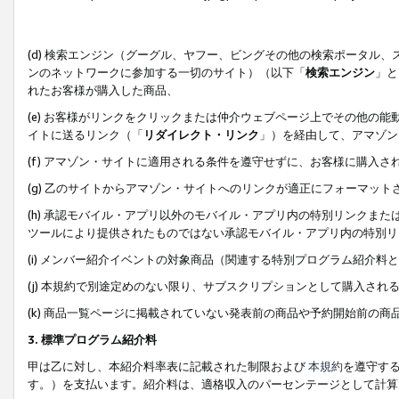
(d) 検索エンジン（グーグル、ヤフー、ビングその他の検索ポータル
ンのネットワークに参加する一切のサイト）（以下「
検索エンジン
」と
れたお客様が購入した商品、
(e) お客様がリンクをクリックまたは仲介ウェブページ上でその他の
イトに送るリンク（「
リダイレクト・リンク
」）を経由して、アマゾン
(f) アマゾン・サイトに適用される条件を遵守せずに、お客様に購入さ
(g) 乙のサイトからアマゾン・サイトへのリンクが適正にフォーマッ
(h) 承認モバイル・アプリ以外のモバイル・アプリ内の特別リンクまたはC
ツールにより提供されたものではない承認モバイル・アプリ内の特別リ
(i) メンバー紹介イベントの対象商品（関連する特別プログラム紹介料と
(j) 本規約で別途定めのない限り、サブスクリプションとして購入され
(k) 商品一覧ページに掲載されていない発表前の商品や予約開始前の商
3. 標準プログラム紹介料
甲は乙に対し、本紹介料率表に記載された制限および
本規約
を遵守す
す。）を支払います。紹介料は、適格収入のパーセンテージとして計算