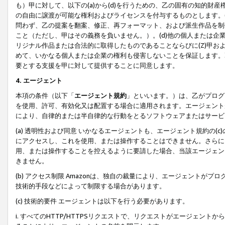
も）甲に対して、以下の(a)から(d)を行うための、乙の固有の知的
の自由に譲渡が可能な権利およびライセンスを付与するものとします。(
問わず、乙の提案を翻案、修正、再フォーマット、および派生作品を制
こと（ただし、甲はその義務を負いません。）。(d)他の個人または企
リジナル作品または合法的に取得したものであることならびに(Z)甲
めて、いかなる個人または企業の権利も侵害しないことを保証します。
要とする支援を甲に対して提供することに同意します。
4. エージェント
本項の条件（以下「
エージェント規約
」といいます。）は、乙がプログ
を使用、許可、有効化又は配置する場合に適用されます。エージェント
により、自律的または半自律的な行動をとるソフトウェアまたはサービ
(a) 透明性および同意 いかなるエージェントも、エージェント規約の
にアクセスし、これを使用、または操作することはできません。さらに、
用、または操作することを控えるように要請した場合、当該エージェン
きません。
(b) アクセス制限 Amazonは、独自の裁量により、エージェント
技術的手段などによって制限する場合があります。
(c) 技術的要件 エージェントは以下を行う必要があります。
i. すべてのHTTP/HTTPSリクエストで、リクエストがエージェ