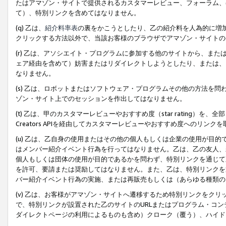
たはアマゾン・サイトで提供されるカスタマーレビュー、フォーラム、
て）、特別リンクを含めてはなりません。
(q) 乙は、
紹介料率表
の裏をかこうとしたり、乙の紹介料を人為的に増
クリックする方法以外で、当該お客様のブラウザでアマゾン・サイトの
(r) 乙は、アソシエイト・プログラムに参加する他のサイトから、ま
ェア経由を含めて）妨害またはリダイレクトしようとしたり、または、
なりません。
(s) 乙は、ロボットまたはソフトウェア・プログラムその他の方法を
ゾン・サイト上でのセッションを作出してはなりません。
(t) 乙は、甲のカスタマーレビューやおすすめ度（star rating
Creators APIを経由してカスタマーレビューやおすすめ度へのリンク
(u) 乙は、乙自身の使用またはその他の個人もしくは企業の使用が目
はメンバー紹介イベント行為を行ってはなりません。乙は、乙の友人、
個人もしくは団体の使用が目的であるかを問わず、特別リンクを通じて
を許可、要請または奨励してはなりません。また、乙は、特別リンクを
バー紹介イベント行為の実施、または再販売もしくは（あらゆる種類の
(v) 乙は、お客様がアマゾン・サイトへ遷移するため特別リンクをク
で、特別リンクが設置された乙のサイトのURLまたはプログラム・コ
ダイレクトページの利用によるものも含め）クローク（覆う）、ハイド