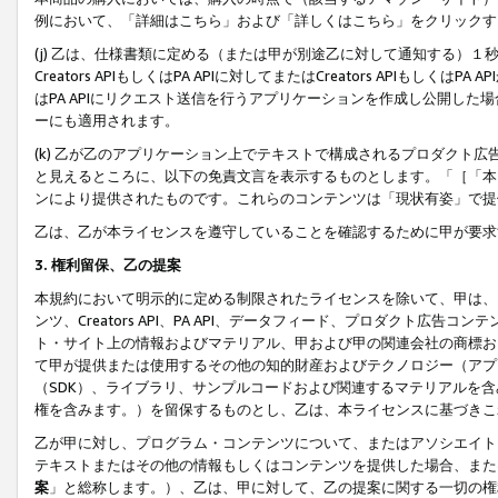
例において、「詳細はこちら」および「詳しくはこちら」をクリックす
(j) 乙は、仕様書類に定める（または甲が別途乙に対して通知する）
Creators APIもしくはPA APIに対してまたはCreators APIもしく
はPA APIにリクエスト送信を行うアプリケーションを作成し公開し
ーにも適用されます。
(k) 乙が乙のアプリケーション上でテキストで構成されるプロダクト
と見えるところに、以下の免責文言を表示するものとします。「［「本
ンにより提供されたものです。これらのコンテンツは「現状有姿」で提
乙は、乙が本ライセンスを遵守していることを確認するために甲が要求
3. 権利留保、乙の提案
本規約において明示的に定める制限されたライセンスを除いて、甲は、
ンツ、Creators API、PA API、データフィード、プロダクト
ト・サイト上の情報およびマテリアル、甲および甲の関連会社の商標お
て甲が提供または使用するその他の知的財産およびテクノロジー（アプ
（SDK）、ライブラリ、サンプルコードおよび関連するマテリアルを
権を含みます。）を留保するものとし、乙は、本ライセンスに基づきこ
乙が甲に対し、プログラム・コンテンツについて、またはアソシエイト
テキストまたはその他の情報もしくはコンテンツを提供した場合、また
案
」と総称します。）、乙は、甲に対して、乙の提案に関する一切の権