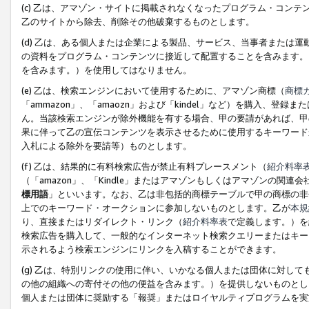
(c) 乙は、アマゾン・サイトに掲載されなくなったプログラム・コン
乙のサイトから除去、削除その他破棄するものとします。
(d) 乙は、ある個人または企業による製品、サービス、当事者または
の資料をプログラム・コンテンツに接近して配置することを含みます。
を含みます。）を使用してはなりません。
(e) 乙は、検索エンジンにおいて使用するために、アマゾン商標（
商標
「ammazon」、「amaozn」および「kindel」など）を購入
ん。当該検索エンジンが除外機能を有する場合、甲の要請があれば、甲
果に伴って乙の宣伝コンテンツを表示させるために使用するキーワード
入札による除外を要請等）ものとします。
(f) 乙は、結果的に有料検索広告が禁止有料プレースメント（
紹介料率
（「amazon」、「Kindle」またはアマゾンもしくはアマゾンの
標用語
」といいます。なお、乙は非包括的商標テーブルで甲の商標の非
上でのキーワード・オークションに参加しないものとします。乙が
本規
り、直接またはリダイレクト・リンク（
紹介料率表
で定義します。）を
検索広告を購入して、一般的なインターネット検索クエリーまたはキー
示されるよう検索エンジンにリンクを入稿することができます。
(g) 乙は、特別リンクの使用に伴い、いかなる個人または団体に対し
の他の組織への寄付その他の便益を含みます。）を提供しないものとし
個人または団体に奨励する「報奨」またはロイヤルティプログラムを実