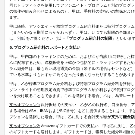
同じトラフィックを使用してアソシエイト・プログラムと別のプログラ
の操作や組み合わせによるもの）、甲は、手数料の支払いの留保および
ます。
甲は随時、アソシエイトが標準プログラム紹介料または特別プログラム
（またいかなる期間にもかかわらず）、甲は、いつでも制限の全部また
は、
別紙
をご覧ください（以下「
プログラム紹介料の制限
」といいま
6. プログラム紹介料のレポートと支払い
甲は、甲内部のトラッキングのために、および乙が当該月に獲得した標
乙に配布するため、適格販売を正確かつ包括的にトラッキングするため
ラム紹介料は、最も近い現地通貨の金額（米ドルの場合はセントなど）
ている水準よりもわずかに高くなったり低くなったりすることがありま
甲は、乙が標準プログラム紹介料および特別プログラム紹介料を獲得し
ゾン・サイトの初期設定通貨で標準プログラム紹介料および特別プログ
いを受け取ることもできます。これを選択する場合、乙は、為替レート
支払オプション1:
銀行振込での支払い 乙が乙の銀行名、口座番号、ア
する場合はABA、IBANおよびBIC番号）を乙に提供することにより
プションを選択した場合、甲は、乙に対する合計支払額が
支払可能金額
支払オプション2:
Amazonギフトカードでの支払い 甲は乙に対し、
のギフトカードを送付します。ギフトカードは、獲得した紹介料相当の