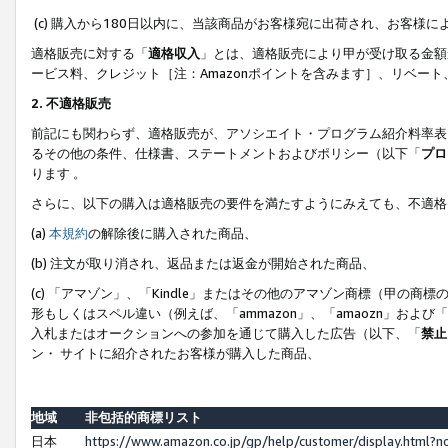
(c) 購入から180日以内に、当該商品がお客様宛に出荷され、お客
適格販売に対する「
適格収入
」とは、適格販売により甲が受け取る金額
ービス料、クレジット［注：Amazonポイントを含みます］、リベー
2. 不適格販売
前記にも関わらず、適格販売が、アソシエイト・プログラム紹介料率表
るその他の条件、仕様書、ステートメントおよびポリシー（以下「
プロ
ります 。
さらに、以下の購入は適格販売の要件を満たすようにみえても、不適格
(a)
本規約
の解除後に購入された商品、
(b) 注文が取り消され、返品または返金が開始された商品、
(c) 「アマゾン」、「Kindle」またはその他のアマゾン商標（甲
形もしくはスペル違い（例えば、「ammazon」、「amaozn」およ
入札またはオークションへの参加を通じて購入した広告（以下、「
禁止
ン・ サイトに紹介されたお客様が購入した商品、
地域
非包括的商標リスト
日本
https://www.amazon.co.jp/gp/help/customer/display.html