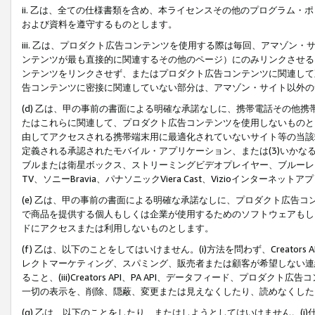
ii. 乙は、全ての仕様書類を含め、本ライセンスその他のプログラム
および資料を遵守するものとします。
iii. 乙は、プロダクト広告コンテンツを使用する際は毎回、アマゾ
ンテンツが最も直接的に関連するその他のページ）にのみリンクさせる
ンテンツをリンクさせず、またはプロダクト広告コンテンツに関連して
告コンテンツに密接に関連していない部分は、アマゾン・サイト以外の
(d) 乙は、甲の事前の書面による明確な承諾なしに、携帯電話その他
たはこれらに関連して、プロダクト広告コンテンツを使用しないものと
由してアクセスされる携帯端末用に最適化されていないサイト等の当該端
定義される承認されたモバイル・アプリケーション、または(3)いか
ブルまたは衛星ボックス、ストリーミングビデオプレイヤー、ブルーレイ
TV、ソニーBravia、パナソニックViera Cast、Vizioインター
(e) 乙は、甲の事前の書面による明確な承諾なしに、プロダクト広告
で商品を提供する個人もしくは企業が使用するためのソフトウェアもしくはその
ドにアクセスまたは利用しないものとします。
(f) 乙は、以下のことをしてはいけません。(i)方法を問わず、Creator
レクトマーケティング、スパミング、販売者または顧客が希望しない連
ること、(iii)Creators API、PA API、データフィード、プ
一切の表示を、削除、隠蔽、変更または見えなくしたり、読めなくした
(g) 乙は、以下のことをしたり、またはしようとしてはいけません。(