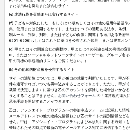
または活動を奨励または含むサイト
(e) 違法行為を奨励または実行するサイト
(f) 子どもを対象にした、もしくは13歳もしくはその他の適用年齢
集、使用または公開するサイト、またはすべての適用ある法令、条例、
制ルール、判決、判断、または子どもの保護に関連する適用ある政府当局の要
6501-6506)もしくはこれらに基づき公布された規則、または児童オ
(g) 甲またはその関連会社の商標や、甲またはその関連会社の商標の
ID、またはソーシャルネットワークサイトのユーザー名、グループ名
甲の商標の非包括的リストをご覧ください。）
(h) その他知的財産権を侵害するサイト
サイトの適切性については、甲が独自の裁量で判断いたします。甲が不
件を遵守すればいつでも再申込みすることができます。ただし、甲が1)
裁量で決定します）に基づき乙のアカウントを解除した場合はいかなる
うとすることはできません。
お問い合わせフォーム
の「運営規約違反に
承認手続を開始することができます。
乙は、アソシエイト・プログラムへの参加申込フォームに記載した情報
メールアドレスその他の連絡先情報および乙のサイトの識別情報などを
せん。甲は、アソシエイト・プログラムおよび本規約に関する通知（も
登録されたその時点で最新の電子メールアドレス宛てに送信することが