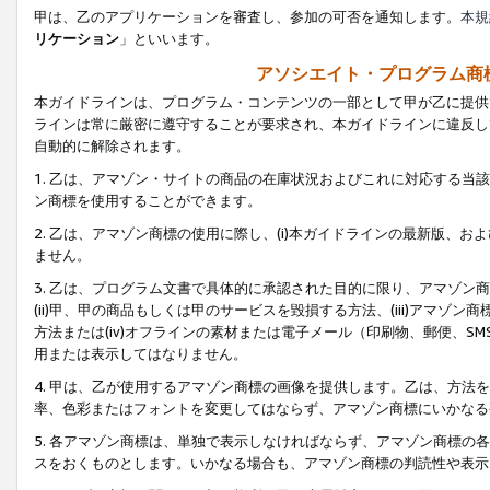
甲は、乙のアプリケーションを審査し、参加の可否を通知します。
本規
リケーション
」といいます。
アソシエイト・プログラム商
本ガイドラインは、プログラム・コンテンツの一部として甲が乙に提供
ラインは常に厳密に遵守することが要求され、本ガイドラインに違反し
自動的に解除されます。
1. 乙は、アマゾン・サイトの商品の在庫状況およびこれに対応する
ン商標を使用することができます。
2. 乙は、アマゾン商標の使用に際し、(i)本ガイドラインの最新版、およ
ません。
3. 乙は、プログラム文書で具体的に承認された目的に限り、アマゾン
(ii)甲、甲の商品もしくは甲のサービスを毀損する方法、(iii)アマ
方法または(iv)オフラインの素材または電子メール（印刷物、郵便、S
用または表示してはなりません。
4. 甲は、乙が使用するアマゾン商標の画像を提供します。乙は、方
率、色彩またはフォントを変更してはならず、アマゾン商標にいかなる
5. 各アマゾン商標は、単独で表示しなければならず、アマゾン商標
スをおくものとします。いかなる場合も、アマゾン商標の判読性や表示