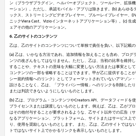
ン（ブラウザプラグイン、ヘルパーオブジェクト、ツールバー、拡張機
ーション）。ただし、承認モバイル・アプリは除きます。(b) あらゆ
ックス、ストリーミングビデオプレイヤー、ブルーレイプレイヤー、DVDプ
ニックViera Cast、Vizioインターネットアプリケーション等）。(
ェアその他のアプリケーション。
6. 乙のサイトのコンテンツ
乙は、乙のサイトのコンテンツについて単独で責任を負い、以下記載の
(a) 乙は、いかなる方法であれ、追加情報を加えることも含め、プロ
ンツの改ざんをしてはなりません。ただし、乙は、当初の比率を維持し
することや、テキストの意味を大幅に変更しない方法または事実として
コンテンツの一部を省略することはできます。甲が乙に提供することが
シー規約情報へのリンク）としてフォーマットされていないアマゾン・
設けることなく、乙は、「プライバシー情報」へのリンクを削除したり
または判読できないようにしないものとします。
(b) 乙は、プログラム・コンテンツやCreators API、データフ
ブライセンスまたは譲渡しないものとします。例えば、乙は、乙がプロ
はその他付与することが要求されるような、乙サイト以外での広告（サ
なるアプリケーション、プラットフォーム、サイトまたはサービス上で
り、使用を奨励しないものとします。 また、乙は、乙のサイトではな
トではないサイト上でかかるリンクを表示しないものとします。