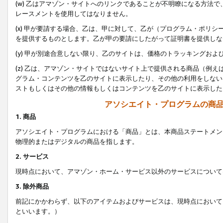
(w) 乙はアマゾン・サイトへのリンクであることが不明瞭になる方法
レースメントを使用してはなりません。
(x) 甲が要請する場合、乙は、甲に対して、乙が（プログラム・ポリ
を提供するものとします。乙が甲の要請にしたがって証明書を提供しな
(y) 甲が別途合意しない限り、乙のサイトは、価格のトラッキングお
(z) 乙は、アマゾン・サイトではないサイト上で提供される商品（例
グラム・コンテンツを乙のサイトに表示したり、その他の利用をしない
ストもしくはその他の情報もしくはコンテンツを乙のサイトに表示した
アソシエイト・プログラムの商
1. 商品
アソシエイト・プログラムにおける「商品」とは、本商品ステートメン
物理的またはデジタルの商品を指します。
2. サービス
現時点において、アマゾン・ホーム・サービス以外のサービスについて
3. 除外商品
前記にかかわらず、以下のアイテムおよびサービスは、現時点において
といいます。）