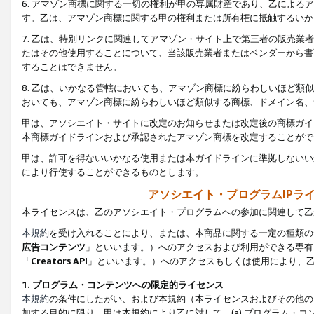
6. アマゾン商標に関する一切の権利が甲の専属財産であり、乙によ
す。乙は、アマゾン商標に関する甲の権利または所有権に抵触するいか
7. 乙は、特別リンクに関連してアマゾン・サイト上で第三者の販売
たはその他使用することについて、当該販売業者またはベンダーから書
することはできません。
8. 乙は、いかなる管轄においても、アマゾン商標に紛らわしいほど
おいても、アマゾン商標に紛らわしいほど類似する商標、ドメイン名、
甲は、アソシエイト・サイトに改定のお知らせまたは改定後の商標ガイ
本商標ガイドラインおよび承認されたアマゾン商標を改定することがで
甲は、許可を得ないいかなる使用または本ガイドラインに準拠しないい
により行使することができるものとします。
アソシエイト・プログラムIPラ
本ライセンスは、乙のアソシエイト・プログラムへの参加に関連して乙
本規約
を受け入れることにより、または、本商品に関する一定の種類の
広告コンテンツ
」といいます。）へのアクセスおよび利用ができる専有
「
Creators API
」といいます。）へのアクセスもしくは使用により、
1. プログラム・コンテンツへの限定的ライセンス
本規約
の条件にしたがい、および本規約（本ライセンスおよびその他の
加する目的に限り、甲は本規約により乙に対して、(a) プログラム・コ