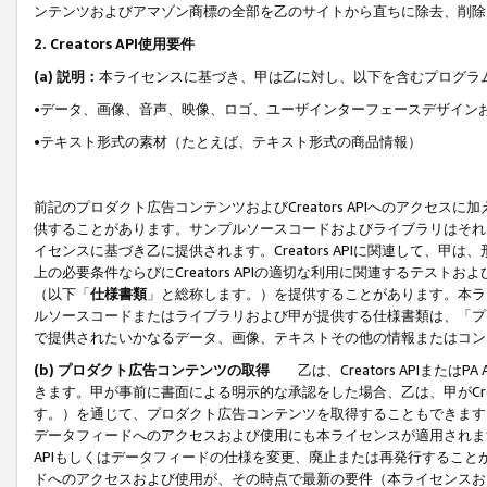
ンテンツおよびアマゾン商標の全部を乙のサイトから直ちに除去、削除
2. Creators API使用要件
(a) 説明：
本ライセンスに基づき、甲は乙に対し、以下を含むプログラ
•データ、画像、音声、映像、ロゴ、ユーザインターフェースデザイン
•テキスト形式の素材（たとえば、テキスト形式の商品情報）
前記のプロダクト広告コンテンツおよびCreators APIへのアクセスに
供することがあります。サンプルソースコードおよびライブラリはそれ
イセンスに基づき乙に提供されます。Creators APIに関連して
上の必要条件ならびにCreators APIの適切な利用に関連するテ
（以下「
仕様書類
」と総称します。）を提供することがあります。本ラ
ルソースコードまたはライブラリおよび甲が提供する仕様書類は、「プ
で提供されたいかなるデータ、画像、テキストその他の情報またはコン
(b) プロダクト広告コンテンツの取得
乙は、Creators APIま
きます。甲が事前に書面による明示的な承認をした場合、乙は、甲がCreator
す。）を通じて、プロダクト広告コンテンツを取得することもできます
データフィードへのアクセスおよび使用にも本ライセンスが適用されます。乙は
APIもしくはデータフィードの仕様を変更、廃止または再発行することがで
ドへのアクセスおよび使用が、その時点で最新の要件（本ライセンスお