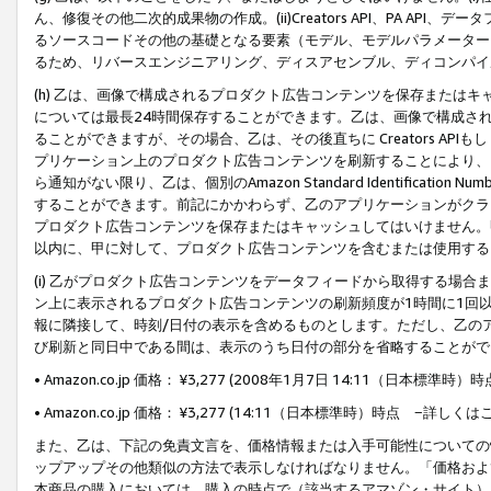
ん、修復その他二次的成果物の作成。(ii)Creators API、PA 
るソースコードその他の基礎となる要素（モデル、モデルパラメーター
るため、リバースエンジニアリング、ディスアセンブル、ディコンパイ
(h) 乙は、画像で構成されるプロダクト広告コンテンツを保存または
については最長24時間保存することができます。乙は、画像で構成さ
ることができますが、その場合、乙は、その後直ちに Creators AP
プリケーション上のプロダクト広告コンテンツを刷新することにより、
ら通知がない限り、乙は、個別のAmazon Standard Identification Nu
することができます。前記にかかわらず、乙のアプリケーションがクラ
プロダクト広告コンテンツを保存またはキャッシュしてはいけません。
以内に、甲に対して、プロダクト広告コンテンツを含むまたは使用する
(i) 乙がプロダクト広告コンテンツをデータフィードから取得する場合または
ン上に表示されるプロダクト広告コンテンツの刷新頻度が1時間に1回
報に隣接して、時刻/日付の表示を含めるものとします。ただし、乙の
び刷新と同日中である間は、表示のうち日付の部分を省略することがで
• Amazon.co.jp 価格： ¥3,277 (2008年1月7日 14:11（日本標準
• Amazon.co.jp 価格： ¥3,277 (14:11（日本標準時）時点 −詳しくは
また、乙は、下記の免責文言を、価格情報または入手可能性についての
ップアップその他類似の方法で表示しなければなりません。「価格およ
本商品の購入においては、購入の時点で（該当するアマゾン・サイト）