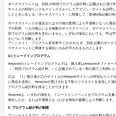
ボーナスイベントは、
別紙
の特別プログラム紹介料に記載された国で利
サイト上の特別リンクをクリックスルーしてアマゾン・サイトを訪問した
したときに生じる「ボーナスイベント」に関連して、第4(b)条記載の
ボーナスイベントが違反またはその他の悪用により不適格となった場合
アの利用、一人の個人による複数のボーナスイベント、ボーナスイベン
別プログラム紹介料を支払いません。いずれの場合においても、甲は甲
かについて判断します。
アソシエイト・プログラム参加要件
にかかわらず、
別紙
記載のボーナ
ーナスイベントに関連する場合にのみ許可されるものとします。
(c) トレードインプログラム
Amazonのトレードインプログラムでは、購入者はAmazonギフト
（「特別プログラム紹介料」）に記載されている一部の国でご利用いた
乙は、（1）購入者が乙のサイト上のAmazonサイトへの特別なリン
に商品を追加し、Amazonが受け入れる下取りリクエストを送信した場
プログラム紹介料を得ることができます。
Amazonは、いずれの場合も、トレードインイベントがプログラム文書
発生したか、または不適格となったかを独自の裁量により判断します。
5. プログラム紹介料の制限
アソシエイトタグは、アソシエイト・プログラムからの紹介料を受ける