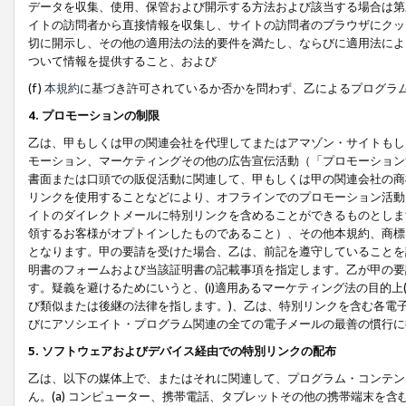
データを収集、使用、保管および開示する方法および該当する場合は第
イトの訪問者から直接情報を収集し、サイトの訪問者のブラウザにクッ
切に開示し、その他の適用法の法的要件を満たし、ならびに適用法によ
ついて情報を提供すること、および
(f)
本規約
に基づき許可されているか否かを問わず、乙によるプログラ
4. プロモーションの制限
乙は、甲もしくは甲の関連会社を代理してまたはアマゾン・サイトもし
モーション、マーケティングその他の広告宣伝活動（「プロモーション
書面または口頭での販促活動に関連して、甲もしくは甲の関連会社の商
リンクを使用することなどにより、オフラインでのプロモーション活動
イトのダイレクトメールに特別リンクを含めることができるものとしま
領するお客様がオプトインしたものであること）、その他本規約、商標
となります。甲の要請を受けた場合、乙は、前記を遵守していることを
明書のフォームおよび当該証明書の記載事項を指定します。乙が甲の要
す。疑義を避けるためにいうと、(i)適用あるマーケティング法の目的上(例
び類似または後継の法律を指します。)、乙は、特別リンクを含む各電子
びにアソシエイト・プログラム関連の全ての電子メールの最善の慣行に
5. ソフトウェアおよびデバイス経由での特別リンクの配布
乙は、以下の媒体上で、またはそれに関連して、プログラム・コンテン
ん。(a) コンピューター、携帯電話、タブレットその他の携帯端末を