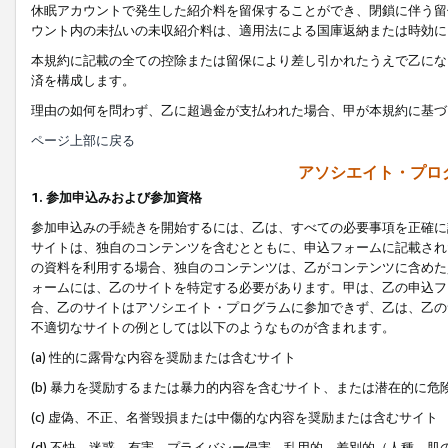
休眠アカウントで発生した紹介料を留保することができ、閉鎖に伴う留
ウント内の未払いの未収紹介料は、適用法による国庫返納または時効に
本規約に記載の全ての控除または留保により差し引かれたうえで乙にな
済を構成します。
理由の如何を問わず、乙に超過金が支払われた場合、甲が本規約に基づ
ページ上部に戻る
アソシエイト・プロ
1. 参加申込みおよび参加資格
参加申込みの手続きを開始するには、乙は、すべての必要事項を正確に
サイトは、独自のコンテンツを含むとともに、申込フォームに記載され
の資料を利用する場合、独自のコンテンツは、乙がコンテンツに含めた
ォームには、乙のサイトを特定する必要があります。甲は、乙の申込フ
合、乙のサイトはアソシエイト・プログラムに参加できず、乙は、乙の
不適切なサイトの例としては以下のようなものが含まれます。
(a) 性的に露骨な内容を奨励または含むサイト
(b) 暴力を奨励するまたは暴力的内容を含むサイト、または潜在的に
(c) 虚偽、不正、名誉毀損または中傷的な内容を奨励または含むサイト
(d) 不快、迷惑、有害、プライバシー侵害、乱用的、差別的（人種、