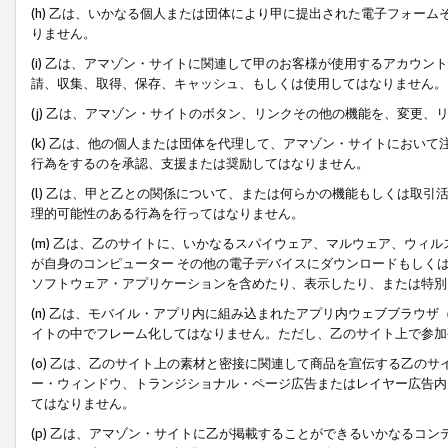
(h) 乙は、いかなる個人または団体により甲に提出された電子フォー
りません。
(i) 乙は、アマゾン・サイトに関連して甲のお客様が使用するアカウ
請、収集、取得、保存、キャッシュ、もしくは使用してはなりません。
(j) 乙は、アマゾン・サイトのボタン、リンクその他の機能を、変更
(k) 乙は、他の個人または団体を代理して、アマゾン・サイトにおい
行為をするのを承認、支援または奨励してはなりません。
(l) 乙は、甲と乙との関係について、または何らかの機能もしくは取
理的可能性のある行為を行ってはなりません。
(m) 乙は、乙のサイトに、いかなるスパイウェア、マルウェア、ウィ
が自身のコンピューター その他の電子デバイスにダウンロードもしく
ソフトウェア・アプリケーションを含めたり、表示したり、または特別
(n) 乙は、モバイル・アプリ内に組み込まれたアプリ内ウェブブラウザ
イトの中でフレーム化してはなりません。ただし、乙のサイト上で参加
(o) 乙は、乙のサイト上の素材と密接に関連して商品を宣伝する乙の
ー・ウィンドウ、トランジショナル・ページ広告またはレイヤー広告内
てはなりません。
(p) 乙は、アマゾン・サイトに乙が掲載することができるいかなるコ