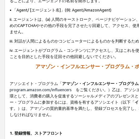
ることにより、エージェントの名前を開示します。
• 「Agent/ [エージェント名]」(例: Agent/AmazonAgent)
ii. エージェントは、(a) 人間のキーストローク、ページナビゲーシ
めのCAPTCHAやその他の手段を完了させたり回避して、アクセス、
ません。
iii. 対話が人間によるものかコンピューターによるものかを判断する
iv. エージェントがプログラム・コンテンツにアクセスし、又はこれ
ことを目的とした手段を迂回その他回避しないでください。
アマゾン・インフルエンサー・プログラム・
アソシエイト・プログラム「
アマゾン・インフルエンサー・プログラム
program.amazon.com/influencers
をご覧ください。）乙は、アソシエ
環として、消費者の購入を促進するソーシャルメディアのプレゼンスと
ー・プログラムに参加するには、資格を有するアソシエイト（以下「
イ
す。）は、アマゾンの質的量的基準を満たし、登録プロセスを完了し、
しなければなりません。
1.
登録情報、ストアフロント