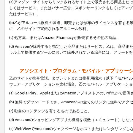
(a)アマゾン・サイトからリンクされるサイト上で販売される商品またはサ
しくはサービス、またはバナー広告、スポンサーリンクもしくはアマゾ
たはサービス）、
(b)乙がアルコール飲料の製造、卸売または頒布のライセンスを有す
に、乙のサイトで宣伝されるアルコール飲料、
(c) 処方薬、またはAmazon Pharmacyが販売するその他の商品、
(d) Amazonが除外すると指定した商品またはサービス。乙は、商品また
ラル上で提供するツールにおいて除外されている場合には、アラートを
アソシエイト・プログラム・モバイル・アプリケー
乙のサイトが携帯電話、タブレットまたは携帯用端末（以下「
モバイル
ウェア・アプリケーションを含む場合、乙のモバイル・アプリケーショ
(a) Google Play、AppleまたはAmazonアプリストアのいずれかで
(b) 無料でダウンロードでき、Amazonへの全てのリンクに無料でアク
(c) 独自のコンテンツを有するものであること、
(d) Amazonのショッピングアプリの機能を模倣（エミュレート）しな
(e) WebViewでAmazonのウェブページをホストまたはレンダリング