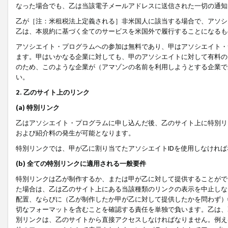
なった場合でも、乙は当該電子メールアドレスに送信された一切の通知
乙が［注：米租税法上定義される］非米国人に該当する場合で、アソシ
乙は、本規約に基づく全てのサービスを米国外で履行することになるも
アソシエイト・プログラムへの参加は無料であり、甲はアソシエイト・
ます。甲はいかなる企業に対しても、甲のアソシエイトに対して有料の
のため、このような企業が（アマゾンの名前を利用しようとする企業で
い。
2. 乙のサイト上のリンク
(a) 特別リンク
乙はアソシエイト・プログラムに申し込んだ後、乙のサイト上に特別リ
および紹介料の発生が可能となります。
特別リンクでは、甲が乙に割り当てたアソシエイトIDを使用しなけれ
(b) 全ての特別リンクに適用される一般要件
特別リンクは乙が制作するか、または甲が乙に対して提供することがで
た場合は、乙は乙のサイト上にある当該種類のリンクの表示を中止しな
配置、ならびに（乙が制作したか甲が乙に対して提供したかを問わず）
切なフォーマットを含むことを確認する責任を単独で負います。乙は、
別リンクは、乙のサイトから直接アクセスしなければなりません。例えば、