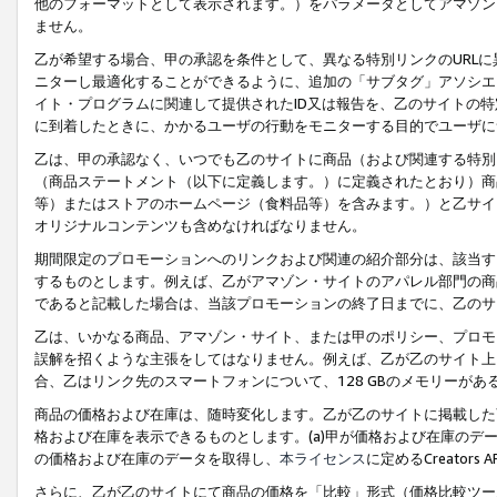
他のフォーマットとして表示されます。）をパラメータとしてアマゾン
ません。
乙が希望する場合、甲の承認を条件として、異なる特別リンクのURL
ニターし最適化することができるように、追加の「サブタグ」アソシエ
イト・プログラムに関連して提供されたID又は報告を、乙のサイトの
に到着したときに、かかるユーザの行動をモニターする目的でユーザに
乙は、甲の承認なく、いつでも乙のサイトに商品（および関連する特別
（商品ステートメント（以下に定義します。）に定義されたとおり）商
等）またはストアのホームページ（食料品等）を含みます。）と乙サイ
オリジナルコンテンツも含めなければなりません。
期間限定のプロモーションへのリンクおよび関連の紹介部分は、該当す
するものとします。例えば、乙がアマゾン・サイトのアパレル部門の商
であると記載した場合は、当該プロモーションの終了日までに、乙のサ
乙は、いかなる商品、アマゾン・サイト、または甲のポリシー、プロモ
誤解を招くような主張をしてはなりません。例えば、乙が乙のサイト上に
合、乙はリンク先のスマートフォンについて、128 GBのメモリーが
商品の価格および在庫は、随時変化します。乙が乙のサイトに掲載した
格および在庫を表示できるものとします。(a)甲が価格および在庫のデータを
の価格および在庫のデータを取得し、
本ライセンス
に定めるCreator
さらに、乙が乙のサイトにて商品の価格を「比較」形式（価格比較ツー