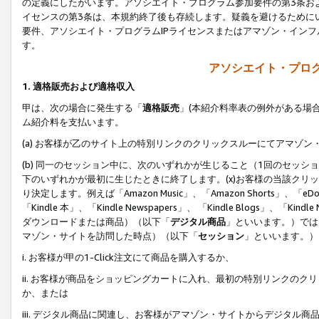
の定義にしたがいます。アソシエイト・プログラム参加要件の第3条お
イセンスの第3条は、本規約終了後も存続します。疑義を避けるためにい
要件、アソシエイト・プログラムIPライセンスまたはアマゾン・イン
す。
アソシエイト・プログ
1. 適格販売および適格収入
甲は、次の場合に発生する「
適格販売
」(本紹介料率表の例外がある場
ム紹介料を支払います。
(a) お客様が乙のサイト上の特別リンクのクリックスルーにてアマゾン
(b) 同一のセッション中に、次のいずれかが生じること（1回のセッ
下のいずれかが最初に生じたときに終了します。(x)お客様の当該クリッ
り決定します。例えば「Amazon Music」、「Amazon Shorts」、「eDo
「Kindle 本」、「Kindle Newspapers」、 「Kindle Blogs」、「
ダウンロードまたは商品）（以下「
デジタル商品
」といいます。）では
マゾン・サイトを訪問した時点）（以下「
セッション
」といいます。）
i. お客様が甲の1-Click注文にて商品を購入するか、
ii. お客様が商品をショッピングカートに入れ、最初の特別リンクの
か、または
iii. デジタル商品に関連し、お客様がアマゾン・サイトからデジタ