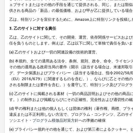
ェブサイトまたはその他の手段を通じて提供される、同じ、または類似
供される商品の「新品」の最低価格、および甲が乙に提供している場合
乙は、特別リンクを宣伝するために、Amazon上に特別リンクを投稿し
3. 乙のサイトに対する責任
乙は、乙のサイトに関して、その開発、運営、依存関係サービスおよび
任を負うものとします。例えば、乙は以下に関して単独で責任を負いま
(a) 乙のサイトおよび一切の関連設備の技術的運営、
(b) 本規約、全ての適用ある法令、条例、規則、政令、命令、ライセ
その他の適用ある政府当局の要件（開示（該当する場合は、米連邦取引
グ、データ保護およびプライバシー（該当する場合は、指令2002/58
（EU）2016/679）に関連するものを含む。）、ならびに乙とそ
される制限または要件を含む。）を遵守して、特別リンク及びプログラ
(c) 乙のサイトに掲載される素材（一切の商品説明およびその他の商
す。）の制作および掲載ならびにその正確性、完全性および適切性の確
(d) 甲の権利または他の個人もしくは団体の権利（著作権、商標、プ
違反または不正利用しない方法で、プログラム・コンテンツ、乙のサイ
ソシエイト・プログラム模倣品対策方針
への準拠の確保
(e) プライバシー規約その他を通じて、および第三者によるクッキー