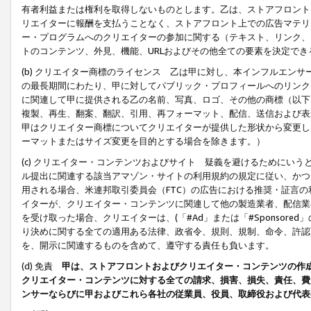
有者利益または権利を取得しないものとします。乙は、ストアフロントに
リエイターに報酬を支払うことなく、ストアフロント上での広告マテリア
ー・プログラムへのクリエイターの参加に関する（テキスト、リンク、
トのコンテンツ、外見、機能、URLおよびその他全ての要素を決定で
(b) クリエイター商標のライセンス 乙は甲に対し、本インフルエン
の最長期間にわたり、甲に対してパブリック・プロフィールへのリンク
に関連して甲に提供される乙の名前、写真、ロゴ、その他の商標（以下
複製、再生、翻案、翻訳、引用、再フォーマット、配信、送信および表
甲はクリエイター商標についてクリエイターが提供した形状から変更し
ーマットまたはサイズ変更を目的とする場合を除きます。）
(c) クリエイター・コンテンツおよびサイト 疑義を避けるためにい
ル提出に関連する該当アマゾン・サイトの利用規約の規定に従い、かつ、
用される場合、米連邦取引委員会（FTC）の広告における推奨・証言
イターが、クリエイター・コンテンツに関連して他の製造業者、配信業
を受け取った場合、クリエイターは、(「#Ad」または「#Sponsor
り決めに関する全ての適用ある法律、政省令、規則、規制、命令、許認
を、開示に関連するものを含めて、遵守する責任も負います。
(d) 免責
甲は、ストアフロントおよびクリエイター・コンテンツの作
クリエイター・コンテンツに対する全ての請求、損害、損失、責任、費
ンサーならびに甲およびこれら各社の従業員、役員、取締役および代表