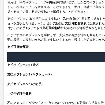
利用は、甲のギフトカードの利用条件に従います。乙がこのオプション
まで、料金の支払いを留保することができます。甲は、合計支払額が支
択するまでの間、料金の支払いを留保することができます。
支払オプション 3:
小切手による支払い 乙が自身の住所を乙に通知し
ョンを選択した場合、甲は、合計支払額が
支払可能金額表
に記載された
付する小切手1枚につき
支払可能金額表
に記載される処理手数料を差し
乙がいずれのオプションも選択せず、支払用の有効な情報も登録してい
甲の裁量により別の支払方法で支払いをするか、獲得した紹介料の支払
支払可能金額表
支払オプション1 (振込)
支払オプション2 (ギフトカード)
支払オプション3 (小切手)
小切手処理手数料
乙のアカウントが少なくとも1年にわたっていかなる実質的な活動を行