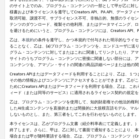
のサイト上でのみ、プログラム・コンテンツの一部として甲が乙に対し
様書および本ライセンスを遵守してCreators API、PA API、
取消可能、譲渡不可、サブライセンス不可、非独占的、無償のライセン
テンツのダウンロード、複製その他利用、またはデータマイニング、ロ
を避けるためにいうと、プログラム・コンテンツには、Creators AP
乙は、
本規約
の条件を遵守し、かつ本規約で付与された明示的なライセ
ることなく、乙は、(a)プログラム・コンテンツを、エンドユーザに
グラム・コンテンツに対してまたはこれに関連してリンクしたり、アマ
サイトのうちプログラム・コンテンツに密接に関連しない部分には、ア
コンテンツを、アマゾン・サイトの関連の商品詳細ページまたは他の関
Creators APIまたはデータフィードを利用することにより、乙は、
その他の情報およびコンテンツにアクセスすることができます。乙がこ
ためにCreators APIまたはデータフィードを利用する場合、乙は、こ
ィード（または同等のサービス）に適用されるライセンス契約の規定を
乙は、プログラム・コンテンツを使用して、知的財産権その他法的権利
したAI生成コンテンツを直接的または間接的に大規模言語モデル、マ
しないものとし、また、第三者をしてこれを行わせないものとします。
本ライセンスは、乙がプログラム文書（紹介料率表にて定義します。）
終了します。さらに、甲は、乙に対して書面で通知することにより、本
場合または甲が随時要請する場合、乙は、プログラム・コンテンツ（Cre