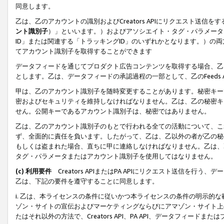
同意します。
乙は、乙のアカウントの識別およびCreators APIにリクエスト送
ント識別子
）」といいます。）およびアソシエイト・タグ・パラメータ（
ID」または関連する「トラッキングID」のいずれかとなります。）の両方
てアカウント識別子を取得することができます
データフィードを通じてプロダクト広告コンテンツを取得する場合、乙は、Cre
とします。乙は、データフィードの承認過程の一部として、乙のFeeds
甲は、乙のアカウント識別子を随時変更することがあります。秘密キー
密およびセキュリティを維持しなければなりません。乙は、乙の秘密キ
せん。公開キーであるアカウント識別子は、秘密ではありません。
乙は、乙のアカウント識別子のもとで行われる全ての活動について、こ
ず、全面的に責任を負います。したがって、乙は、乙以外の者が乙の秘
もしくは盗まれた場合、直ちに甲に連絡しなければなりません。乙は、
タグ・パラメータまたはアカウント識別子を使用してはなりません。
(c) 利用要件
Creators APIまたはPA APIにリクエスト送信を
乙は、下記の要件を遵守することに同意します。
i. 乙は、本ライセンスの条件に従いかつ本ライセンスの条件の明示的
ゾン・サイトの宣伝およびマーケティングならびにアマゾン・サイト上
たはそれ以外の方法で、Creators API、PA API、データフィー