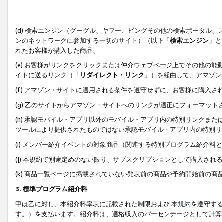
(d) 検索エンジン（グーグル、ヤフー、ビングその他の検索ポータル
ンのネットワークに参加する一切のサイト）（以下「
検索エンジン
」と
れたお客様が購入した商品、
(e) お客様がリンクをクリックまたは仲介ウェブページ上でその他の
イトに送るリンク（「
リダイレクト・リンク
」）を経由して、アマゾン
(f) アマゾン・サイトに適用される条件を遵守せずに、お客様に購入さ
(g) 乙のサイトからアマゾン・サイトへのリンクが適正にフォーマッ
(h) 承認モバイル・アプリ以外のモバイル・アプリ内の特別リンクまたはC
ツールにより提供されたものではない承認モバイル・アプリ内の特別リ
(i) メンバー紹介イベントの対象商品（関連する特別プログラム紹介料と
(j) 本規約で別途定めのない限り、サブスクリプションとして購入され
(k) 商品一覧ページに掲載されていない発表前の商品や予約開始前の商
3. 標準プログラム紹介料
甲は乙に対し、本紹介料率表に記載された制限および
本規約
を遵守す
す。）を支払います。紹介料は、適格収入のパーセンテージとして計算