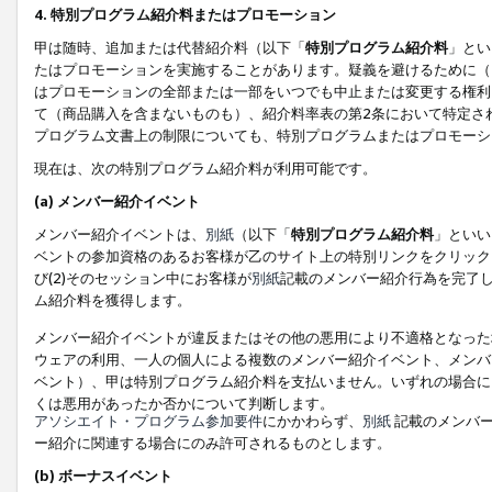
4. 特別プログラム紹介料またはプロモーション
甲は随時、追加または代替紹介料（以下「
特別プログラム紹介料
」とい
たはプロモーションを実施することがあります。疑義を避けるために（
はプロモーションの全部または一部をいつでも中止または変更する権利
て（商品購入を含まないものも）、紹介料率表の第2条において特定さ
プログラム文書上の制限についても、特別プログラムまたはプロモーシ
現在は、次の特別プログラム紹介料が利用可能です。
(a) メンバー紹介イベント
メンバー紹介イベントは、
別紙
（以下「
特別プログラム紹介料
」といい
ベントの参加資格のあるお客様が乙のサイト上の特別リンクをクリック
び(2)そのセッション中にお客様が
別紙
記載のメンバー紹介行為を完了
ム紹介料を獲得します。
メンバー紹介イベントが違反またはその他の悪用により不適格となった
ウェアの利用、一人の個人による複数のメンバー紹介イベント、メンバ
ベント）、甲は特別プログラム紹介料を支払いません。いずれの場合に
くは悪用があったか否かについて判断します。
アソシエイト・プログラム参加要件
にかかわらず、
別紙
記載のメンバー
ー紹介に関連する場合にのみ許可されるものとします。
(b) ボーナスイベント