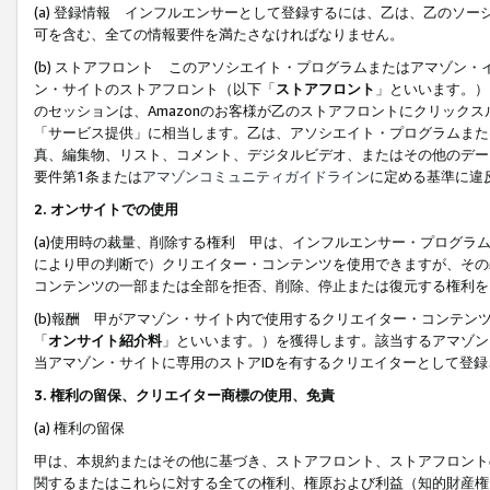
(a) 登録情報 インフルエンサーとして登録するには、乙は、乙のソ
可を含む、全ての情報要件を満たさなければなりません。
(b) ストアフロント このアソシエイト・プログラムまたはアマゾン
ン・サイトのストアフロント（以下「
ストアフロント
」といいます。）
のセッションは、Amazonのお客様が乙のストアフロントにクリック
「サービス提供」に相当します。乙は、アソシエイト・プログラムまた
真、編集物、リスト、コメント、デジタルビデオ、またはその他のデー
要件第1条または
アマゾンコミュニティガイドライン
に定める基準に違
2.
オンサイトでの使用
(a)使用時の裁量、削除する権利 甲は、インフルエンサー・プログラ
により甲の判断で）クリエイター・コンテンツを使用できますが、その
コンテンツの一部または全部を拒否、削除、停止または復元する権利を
(b)報酬 甲がアマゾン・サイト内で使用するクリエイター・コンテン
「
オンサイト紹介料
」といいます。）を獲得します。該当するアマゾン
当アマゾン・サイトに専用のストアIDを有するクリエイターとして登
3.
権利の留保、クリエイター商標の使用、免責
(a) 権利の留保
甲は、本規約またはその他に基づき、ストアフロント、ストアフロント
関するまたはこれらに対する全ての権利、権原および利益（知的財産権