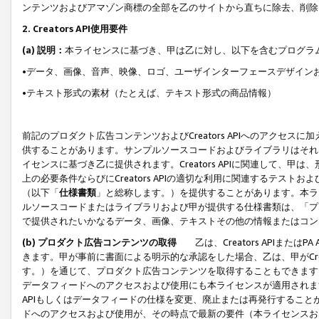
ンテンツおよびアマゾン商標の全部を乙のサイトから直ちに除去、削除
2. Creators API使用要件
(a) 説明：
本ライセンスに基づき、甲は乙に対し、以下を含むプログラ
•データ、画像、音声、映像、ロゴ、ユーザインターフェースデザイン
•テキスト形式の素材（たとえば、テキスト形式の商品情報）
前記のプロダクト広告コンテンツおよびCreators APIへのアクセスに
供することがあります。サンプルソースコードおよびライブラリはそれ
イセンスに基づき乙に提供されます。Creators APIに関連して
上の必要条件ならびにCreators APIの適切な利用に関連するテ
（以下「
仕様書類
」と総称します。）を提供することがあります。本ラ
ルソースコードまたはライブラリおよび甲が提供する仕様書類は、「プ
で提供されたいかなるデータ、画像、テキストその他の情報またはコン
(b) プロダクト広告コンテンツの取得
乙は、Creators APIま
きます。甲が事前に書面による明示的な承認をした場合、乙は、甲がCreator
す。）を通じて、プロダクト広告コンテンツを取得することもできます
データフィードへのアクセスおよび使用にも本ライセンスが適用されます。乙は
APIもしくはデータフィードの仕様を変更、廃止または再発行することがで
ドへのアクセスおよび使用が、その時点で最新の要件（本ライセンスお