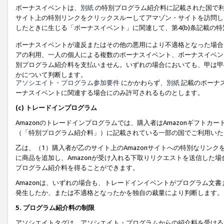
ボーナスイベントは、
別紙
の特別プログラム紹介料に記載された国で利
サイト上の特別リンクをクリックスルーしてアマゾン・サイトを訪問した
したときに生じる「ボーナスイベント」に関連して、第4(b)条記載の
ボーナスイベントが違反またはその他の悪用により不適格となった場合
アの利用、一人の個人による複数のボーナスイベント、ボーナスイベン
別プログラム紹介料を支払いません。いずれの場合においても、甲は甲
かについて判断します。
アソシエイト・プログラム参加要件
にかかわらず、
別紙
記載のボーナ
ーナスイベントに関連する場合にのみ許可されるものとします。
(c) トレードインプログラム
Amazonのトレードインプログラムでは、購入者はAmazonギフト
（「特別プログラム紹介料」）に記載されている一部の国でご利用いた
乙は、（1）購入者が乙のサイト上のAmazonサイトへの特別なリン
に商品を追加し、Amazonが受け入れる下取りリクエストを送信した場
プログラム紹介料を得ることができます。
Amazonは、いずれの場合も、トレードインイベントがプログラム文書
発生したか、または不適格となったかを独自の裁量により判断します。
5. プログラム紹介料の制限
アソシエイトタグは、アソシエイト・プログラムからの紹介料を受ける