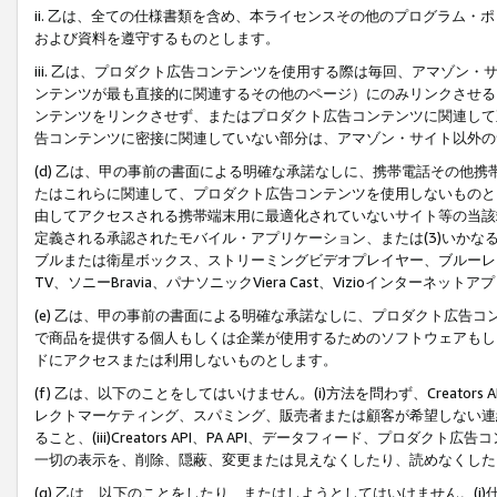
ii. 乙は、全ての仕様書類を含め、本ライセンスその他のプログラム
および資料を遵守するものとします。
iii. 乙は、プロダクト広告コンテンツを使用する際は毎回、アマゾ
ンテンツが最も直接的に関連するその他のページ）にのみリンクさせる
ンテンツをリンクさせず、またはプロダクト広告コンテンツに関連して
告コンテンツに密接に関連していない部分は、アマゾン・サイト以外の
(d) 乙は、甲の事前の書面による明確な承諾なしに、携帯電話その他
たはこれらに関連して、プロダクト広告コンテンツを使用しないものと
由してアクセスされる携帯端末用に最適化されていないサイト等の当該端
定義される承認されたモバイル・アプリケーション、または(3)いか
ブルまたは衛星ボックス、ストリーミングビデオプレイヤー、ブルーレイ
TV、ソニーBravia、パナソニックViera Cast、Vizioインター
(e) 乙は、甲の事前の書面による明確な承諾なしに、プロダクト広告
で商品を提供する個人もしくは企業が使用するためのソフトウェアもしくはその
ドにアクセスまたは利用しないものとします。
(f) 乙は、以下のことをしてはいけません。(i)方法を問わず、Creator
レクトマーケティング、スパミング、販売者または顧客が希望しない連
ること、(iii)Creators API、PA API、データフィード、プ
一切の表示を、削除、隠蔽、変更または見えなくしたり、読めなくした
(g) 乙は、以下のことをしたり、またはしようとしてはいけません。(