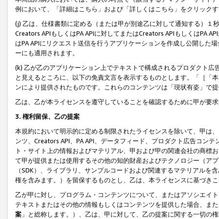
例において、「詳細はこちら」および「詳しくはこちら」をクリックす
(j) 乙は、仕様書類に定める（または甲が別途乙に対して通知する）
Creators APIもしくはPA APIに対してまたはCreators APIもしく
はPA APIにリクエスト送信を行うアプリケーションを作成し公開し
ーにも適用されます。
(k) 乙が乙のアプリケーション上でテキストで構成されるプロダクト
と見えるところに、以下の免責文言を表示するものとします。「［「本
ンにより提供されたものです。これらのコンテンツは「現状有姿」で提
乙は、乙が本ライセンスを遵守していることを確認するために甲が要求
3. 権利留保、乙の提案
本規約において明示的に定める制限されたライセンスを除いて、甲は、
ンツ、Creators API、PA API、データフィード、プロダクト
ト・サイト上の情報およびマテリアル、甲および甲の関連会社の商標お
て甲が提供または使用するその他の知的財産およびテクノロジー（アプ
（SDK）、ライブラリ、サンプルコードおよび関連するマテリアルを
権を含みます。）を留保するものとし、乙は、本ライセンスに基づきこ
乙が甲に対し、プログラム・コンテンツについて、またはアソシエイト
テキストまたはその他の情報もしくはコンテンツを提供した場合、また
案
」と総称します。）、乙は、甲に対して、乙の提案に関する一切の権