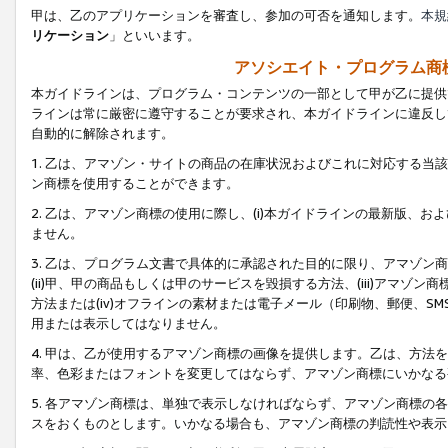
甲は、乙のアプリケーションを審査し、参加の可否を通知します。
本規
リケーション
」といいます。
アソシエイト・プログラム商
本ガイドラインは、プログラム・コンテンツの一部として甲が乙に提供
ラインは常に厳密に遵守することが要求され、本ガイドラインに違反し
自動的に解除されます。
1. 乙は、アマゾン・サイトの商品の在庫状況およびこれに対応する
ン商標を使用することができます。
2. 乙は、アマゾン商標の使用に際し、(i)本ガイドラインの最新版、およ
ません。
3. 乙は、プログラム文書で具体的に承認された目的に限り、アマゾン
(ii)甲、甲の商品もしくは甲のサービスを毀損する方法、(iii)アマ
方法または(iv)オフラインの素材または電子メール（印刷物、郵便、S
用または表示してはなりません。
4. 甲は、乙が使用するアマゾン商標の画像を提供します。乙は、方
率、色彩またはフォントを変更してはならず、アマゾン商標にいかなる
5. 各アマゾン商標は、単独で表示しなければならず、アマゾン商標
スをおくものとします。いかなる場合も、アマゾン商標の判読性や表示