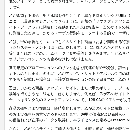
他のフォーマットとして表示されます。）をパラメータとしてアマゾン
ません。
乙が希望する場合、甲の承認を条件として、異なる特別リンクのURL
ニターし最適化することができるように、追加の「サブタグ」アソシエ
イト・プログラムに関連して提供されたID又は報告を、乙のサイトの
に到着したときに、かかるユーザの行動をモニターする目的でユーザに
乙は、甲の承認なく、いつでも乙のサイトに商品（および関連する特別
（商品ステートメント（以下に定義します。）に定義されたとおり）商
等）またはストアのホームページ（食料品等）を含みます。）と乙サイ
オリジナルコンテンツも含めなければなりません。
期間限定のプロモーションへのリンクおよび関連の紹介部分は、該当す
するものとします。例えば、乙がアマゾン・サイトのアパレル部門の商
であると記載した場合は、当該プロモーションの終了日までに、乙のサ
乙は、いかなる商品、アマゾン・サイト、または甲のポリシー、プロモ
誤解を招くような主張をしてはなりません。例えば、乙が乙のサイト上に
合、乙はリンク先のスマートフォンについて、128 GBのメモリーが
商品の価格および在庫は、随時変化します。乙が乙のサイトに掲載した
格および在庫を表示できるものとします。(a)甲が価格および在庫のデータを
の価格および在庫のデータを取得し、
本ライセンス
に定めるCreator
さらに、乙が乙のサイトにて商品の価格を「比較」形式（価格比較ツー