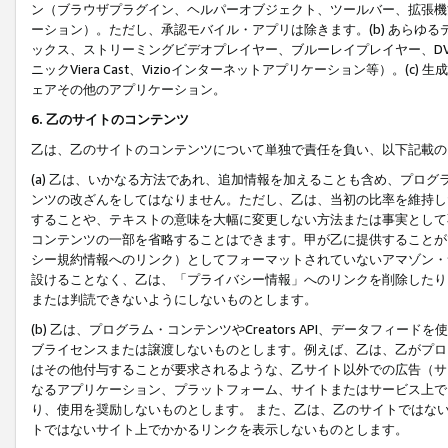
ン（ブラウザプラグイン、ヘルパーオブジェクト、ツールバー、拡張機
ーション）。ただし、承認モバイル・アプリは除きます。(b) あらゆ
ックス、ストリーミングビデオプレイヤー、ブルーレイプレイヤー、DVDプ
ニックViera Cast、Vizioインターネットアプリケーション等）。(
ェアその他のアプリケーション。
6. 乙のサイトのコンテンツ
乙は、乙のサイトのコンテンツについて単独で責任を負い、以下記載の
(a) 乙は、いかなる方法であれ、追加情報を加えることも含め、プロ
ンツの改ざんをしてはなりません。ただし、乙は、当初の比率を維持し
することや、テキストの意味を大幅に変更しない方法または事実として
コンテンツの一部を省略することはできます。甲が乙に提供することが
シー規約情報へのリンク）としてフォーマットされていないアマゾン・
設けることなく、乙は、「プライバシー情報」へのリンクを削除したり
または判読できないようにしないものとします。
(b) 乙は、プログラム・コンテンツやCreators API、データフ
ブライセンスまたは譲渡しないものとします。例えば、乙は、乙がプロ
はその他付与することが要求されるような、乙サイト以外での広告（サ
なるアプリケーション、プラットフォーム、サイトまたはサービス上で
り、使用を奨励しないものとします。 また、乙は、乙のサイトではな
トではないサイト上でかかるリンクを表示しないものとします。