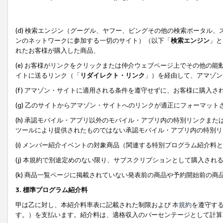
(d) 検索エンジン（グーグル、ヤフー、ビングその他の検索ポータル
ンのネットワークに参加する一切のサイト）（以下「
検索エンジン
」と
れたお客様が購入した商品、
(e) お客様がリンクをクリックまたは仲介ウェブページ上でその他の
イトに送るリンク（「
リダイレクト・リンク
」）を経由して、アマゾン
(f) アマゾン・サイトに適用される条件を遵守せずに、お客様に購入さ
(g) 乙のサイトからアマゾン・サイトへのリンクが適正にフォーマッ
(h) 承認モバイル・アプリ以外のモバイル・アプリ内の特別リンクまたはC
ツールにより提供されたものではない承認モバイル・アプリ内の特別リ
(i) メンバー紹介イベントの対象商品（関連する特別プログラム紹介料と
(j) 本規約で別途定めのない限り、サブスクリプションとして購入され
(k) 商品一覧ページに掲載されていない発表前の商品や予約開始前の商
3. 標準プログラム紹介料
甲は乙に対し、本紹介料率表に記載された制限および
本規約
を遵守す
す。）を支払います。紹介料は、適格収入のパーセンテージとして計算