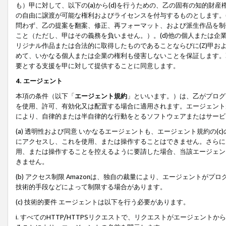
も）甲に対して、以下の(a)から(d)を行うための、乙の固有の知的
の自由に譲渡が可能な権利およびライセンスを付与するものとします。(
問わず、乙の提案を翻案、修正、再フォーマット、および派生作品を制
こと（ただし、甲はその義務を負いません。）。(d)他の個人または企
リジナル作品または合法的に取得したものであることならびに(Z)甲
めて、いかなる個人または企業の権利も侵害しないことを保証します。
要とする支援を甲に対して提供することに同意します。
4. エージェント
本項の条件（以下「
エージェント規約
」といいます。）は、乙がプログ
を使用、許可、有効化又は配置する場合に適用されます。エージェント
により、自律的または半自律的な行動をとるソフトウェアまたはサービ
(a) 透明性および同意 いかなるエージェントも、エージェント規約の
にアクセスし、これを使用、または操作することはできません。さらに、
用、または操作することを控えるように要請した場合、当該エージェン
きません。
(b) アクセス制限 Amazonは、独自の裁量により、エージェント
技術的手段などによって制限する場合があります。
(c) 技術的要件 エージェントは以下を行う必要があります。
i. すべてのHTTP/HTTPSリクエストで、リクエストがエージェ