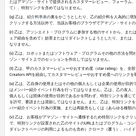
たはアマゾン・サイトで提供されるカスタマーレビュー、フォーラム、
て）、特別リンクを含めてはなりません。
(q) 乙は、
紹介料率表
の裏をかこうとしたり、乙の紹介料を人為的に増
クリックする方法以外で、当該お客様のブラウザでアマゾン・サイトの
(r) 乙は、アソシエイト・プログラムに参加する他のサイトから、ま
ェア経由を含めて）妨害またはリダイレクトしようとしたり、または、
なりません。
(s) 乙は、ロボットまたはソフトウェア・プログラムその他の方法を
ゾン・サイト上でのセッションを作出してはなりません。
(t) 乙は、甲のカスタマーレビューやおすすめ度（star rating
Creators APIを経由してカスタマーレビューやおすすめ度へのリンク
(u) 乙は、乙自身の使用またはその他の個人もしくは企業の使用が目
はメンバー紹介イベント行為を行ってはなりません。乙は、乙の友人、
個人もしくは団体の使用が目的であるかを問わず、特別リンクを通じて
を許可、要請または奨励してはなりません。また、乙は、特別リンクを
バー紹介イベント行為の実施、または再販売もしくは（あらゆる種類の
(v) 乙は、お客様がアマゾン・サイトへ遷移するため特別リンクをク
で、特別リンクが設置された乙のサイトのURLまたはプログラム・コ
ダイレクトページの利用によるものも含め）クローク（覆う）、ハイド