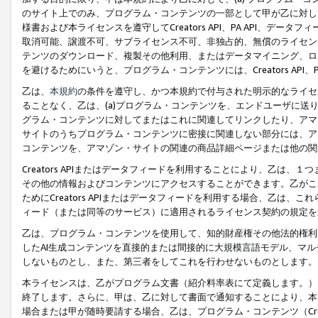
のサイト上でのみ、プログラム・コンテンツの一部として甲が乙に対し
様書および本ライセンスを遵守してCreators API、PA API、
取消可能、譲渡不可、サブライセンス不可、非独占的、無償のライセン
テンツのダウンロード、複製その他利用、またはデータマイニング、ロ
を避けるためにいうと、プログラム・コンテンツには、Creators AP
乙は、
本規約
の条件を遵守し、かつ本規約で付与された明示的なライセ
ることなく、乙は、(a)プログラム・コンテンツを、エンドユーザに
グラム・コンテンツに対してまたはこれに関連してリンクしたり、アマ
サイトのうちプログラム・コンテンツに密接に関連しない部分には、ア
コンテンツを、アマゾン・サイトの関連の商品詳細ページまたは他の関
Creators APIまたはデータフィードを利用することにより、乙は、
その他の情報およびコンテンツにアクセスすることができます。乙がこ
ためにCreators APIまたはデータフィードを利用する場合、乙は、こ
ィード（または同等のサービス）に適用されるライセンス契約の規定を
乙は、プログラム・コンテンツを使用して、知的財産権その他法的権利
したAI生成コンテンツを直接的または間接的に大規模言語モデル、マ
しないものとし、また、第三者をしてこれを行わせないものとします。
本ライセンスは、乙がプログラム文書（紹介料率表にて定義します。）
終了します。さらに、甲は、乙に対して書面で通知することにより、本
場合または甲が随時要請する場合、乙は、プログラム・コンテンツ（Cre