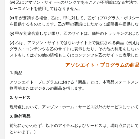
(w) 乙はアマゾン・サイトへのリンクであることが不明瞭になる方法
レースメントを使用してはなりません。
(x) 甲が要請する場合、乙は、甲に対して、乙が（プログラム・ポリ
を提供するものとします。乙が甲の要請にしたがって証明書を提供しな
(y) 甲が別途合意しない限り、乙のサイトは、価格のトラッキングお
(z) 乙は、アマゾン・サイトではないサイト上で提供される商品（例
グラム・コンテンツを乙のサイトに表示したり、その他の利用をしない
ストもしくはその他の情報もしくはコンテンツを乙のサイトに表示した
アソシエイト・プログラムの商
1. 商品
アソシエイト・プログラムにおける「商品」とは、本商品ステートメン
物理的またはデジタルの商品を指します。
2. サービス
現時点において、アマゾン・ホーム・サービス以外のサービスについて
3. 除外商品
前記にかかわらず、以下のアイテムおよびサービスは、現時点において
といいます。）