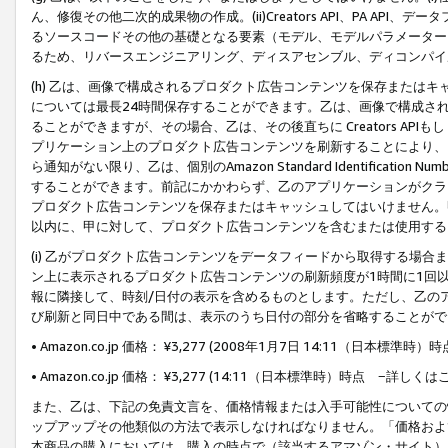
ん、修復その他二次的成果物の作成。(ii)Creators API、PA 
るソースコードその他の基礎となる要素（モデル、モデルパラメーター
るため、リバースエンジニアリング、ディスアセンブル、ディコンパイ
(h) 乙は、画像で構成されるプロダクト広告コンテンツを保存または
については最長24時間保存することができます。乙は、画像で構成さ
ることができますが、その場合、乙は、その後直ちに Creators AP
プリケーション上のプロダクト広告コンテンツを刷新することにより、
ら通知がない限り、乙は、個別のAmazon Standard Identification Nu
することができます。前記にかかわらず、乙のアプリケーションがクラ
プロダクト広告コンテンツを保存またはキャッシュしてはいけません。
以内に、甲に対して、プロダクト広告コンテンツを含むまたは使用する
(i) 乙がプロダクト広告コンテンツをデータフィードから取得する場合または
ン上に表示されるプロダクト広告コンテンツの刷新頻度が1時間に1回
報に隣接して、時刻/日付の表示を含めるものとします。ただし、乙の
び刷新と同日中である間は、表示のうち日付の部分を省略することがで
• Amazon.co.jp 価格： ¥3,277 (2008年1月7日 14:11（日本標準
• Amazon.co.jp 価格： ¥3,277 (14:11（日本標準時）時点 −詳しくは
また、乙は、下記の免責文言を、価格情報または入手可能性についての
ップアップその他類似の方法で表示しなければなりません。「価格およ
本商品の購入においては、購入の時点で（該当するアマゾン・サイト）