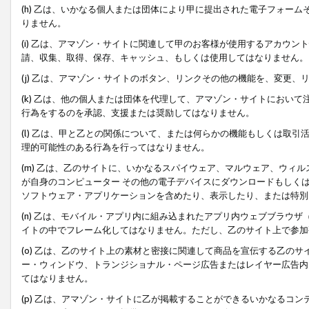
(h) 乙は、いかなる個人または団体により甲に提出された電子フォー
りません。
(i) 乙は、アマゾン・サイトに関連して甲のお客様が使用するアカウ
請、収集、取得、保存、キャッシュ、もしくは使用してはなりません。
(j) 乙は、アマゾン・サイトのボタン、リンクその他の機能を、変更
(k) 乙は、他の個人または団体を代理して、アマゾン・サイトにおい
行為をするのを承認、支援または奨励してはなりません。
(l) 乙は、甲と乙との関係について、または何らかの機能もしくは取
理的可能性のある行為を行ってはなりません。
(m) 乙は、乙のサイトに、いかなるスパイウェア、マルウェア、ウィ
が自身のコンピューター その他の電子デバイスにダウンロードもしく
ソフトウェア・アプリケーションを含めたり、表示したり、または特別
(n) 乙は、モバイル・アプリ内に組み込まれたアプリ内ウェブブラウザ
イトの中でフレーム化してはなりません。ただし、乙のサイト上で参加
(o) 乙は、乙のサイト上の素材と密接に関連して商品を宣伝する乙の
ー・ウィンドウ、トランジショナル・ページ広告またはレイヤー広告内
てはなりません。
(p) 乙は、アマゾン・サイトに乙が掲載することができるいかなるコ