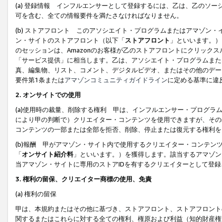
(a) 登録情報 インフルエンサーとして登録するには、乙は、乙のソ
可を含む、全ての情報要件を満たさなければなりません。
(b) ストアフロント このアソシエイト・プログラムまたはアマゾン
ン・サイトのストアフロント（以下「
ストアフロント
」といいます。）
のセッションは、Amazonのお客様が乙のストアフロントにクリック
「サービス提供」に相当します。乙は、アソシエイト・プログラムまた
真、編集物、リスト、コメント、デジタルビデオ、またはその他のデー
要件第1条または
アマゾンコミュニティガイドライン
に定める基準に違
2.
オンサイトでの使用
(a)使用時の裁量、削除する権利 甲は、インフルエンサー・プログラ
により甲の判断で）クリエイター・コンテンツを使用できますが、その
コンテンツの一部または全部を拒否、削除、停止または復元する権利を
(b)報酬 甲がアマゾン・サイト内で使用するクリエイター・コンテン
「
オンサイト紹介料
」といいます。）を獲得します。該当するアマゾン
当アマゾン・サイトに専用のストアIDを有するクリエイターとして登
3.
権利の留保、クリエイター商標の使用、免責
(a) 権利の留保
甲は、本規約またはその他に基づき、ストアフロント、ストアフロント
関するまたはこれらに対する全ての権利、権原および利益（知的財産権