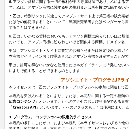
6. アマゾン商標に関する一切の権利が甲の専属財産であり、乙によ
す。乙は、アマゾン商標に関する甲の権利または所有権に抵触するいか
7. 乙は、特別リンクに関連してアマゾン・サイト上で第三者の販売
たはその他使用することについて、当該販売業者またはベンダーから書
することはできません。
8. 乙は、いかなる管轄においても、アマゾン商標に紛らわしいほど
おいても、アマゾン商標に紛らわしいほど類似する商標、ドメイン名、
甲は、アソシエイト・サイトに改定のお知らせまたは改定後の商標ガイ
本商標ガイドラインおよび承認されたアマゾン商標を改定することがで
甲は、許可を得ないいかなる使用または本ガイドラインに準拠しないい
により行使することができるものとします。
アソシエイト・プログラムIPラ
本ライセンスは、乙のアソシエイト・プログラムへの参加に関連して乙
本規約
を受け入れることにより、または、本商品に関する一定の種類の
広告コンテンツ
」といいます。）へのアクセスおよび利用ができる専有
「
Creators API
」といいます。）へのアクセスもしくは使用により、
1. プログラム・コンテンツへの限定的ライセンス
本規約
の条件にしたがい、および本規約（本ライセンスおよびその他の
加する目的に限り、甲は本規約により乙に対して、(a) プログラム・コ