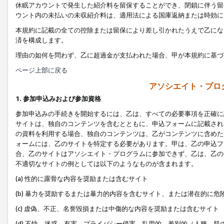
休眠アカウントで発生した紹介料を留保することができ、閉鎖に伴う留
ウント内の未払いの未収紹介料は、適用法による国庫返納または時効に
本規約に記載の全ての控除または留保により差し引かれたうえで乙にな
済を構成します。
理由の如何を問わず、乙に超過金が支払われた場合、甲が本規約に基づ
ページ上部に戻る
アソシエイト・プロ
1. 参加申込みおよび参加資格
参加申込みの手続きを開始するには、乙は、すべての必要事項を正確に
サイトは、独自のコンテンツを含むとともに、申込フォームに記載され
の資料を利用する場合、独自のコンテンツは、乙がコンテンツに含めた
ォームには、乙のサイトを特定する必要があります。甲は、乙の申込フ
合、乙のサイトはアソシエイト・プログラムに参加できず、乙は、乙の
不適切なサイトの例としては以下のようなものが含まれます。
(a) 性的に露骨な内容を奨励または含むサイト
(b) 暴力を奨励するまたは暴力的内容を含むサイト、または潜在的に
(c) 虚偽、不正、名誉毀損または中傷的な内容を奨励または含むサイト
(d) 不快、迷惑、有害、プライバシー侵害、乱用的、差別的（人種、