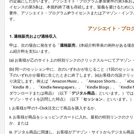
の定義にしたがいます。アソシエイト・プログラム参加要件の第3条お
イセンスの第3条は、本規約終了後も存続します。疑義を避けるためにい
要件、アソシエイト・プログラムIPライセンスまたはアマゾン・イン
す。
アソシエイト・プログ
1. 適格販売および適格収入
甲は、次の場合に発生する「
適格販売
」(本紹介料率表の例外がある場
ム紹介料を支払います。
(a) お客様が乙のサイト上の特別リンクのクリックスルーにてアマゾン
(b) 同一のセッション中に、次のいずれかが生じること（1回のセッ
下のいずれかが最初に生じたときに終了します。(x)お客様の当該クリッ
り決定します。例えば「Amazon Music」、「Amazon Shorts」、「eDo
「Kindle 本」、「Kindle Newspapers」、 「Kindle Blogs」、「
ダウンロードまたは商品）（以下「
デジタル商品
」といいます。）では
マゾン・サイトを訪問した時点）（以下「
セッション
」といいます。）
i. お客様が甲の1-Click注文にて商品を購入するか、
ii. お客様が商品をショッピングカートに入れ、最初の特別リンクの
か、または
iii. デジタル商品に関連し、お客様がアマゾン・サイトからデジタ