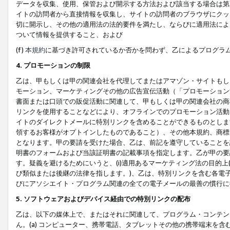
データを収集、使用、保管および開示する方法および該当する場合は第
イトの訪問者から直接情報を収集し、サイトの訪問者のブラウザにクッ
切に開示し、その他の適用法の法的要件を満たし、ならびに適用法によ
ついて情報を提供すること、および
(f)
本規約
に基づき許可されているか否かを問わず、乙によるプログラ
4. プロモーションの制限
乙は、甲もしくは甲の関連会社を代理してまたはアマゾン・サイトもし
モーション、マーケティングその他の広告宣伝活動（「プロモーション
書面または口頭での販促活動に関連して、甲もしくは甲の関連会社の商
リンクを使用することなどにより、オフラインでのプロモーション活動
イトのダイレクトメールに特別リンクを含めることができるものとしま
領するお客様がオプトインしたものであること）、その他本規約、商標
となります。甲の要請を受けた場合、乙は、前記を遵守していることを
明書のフォームおよび当該証明書の記載事項を指定します。乙が甲の要
す。疑義を避けるためにいうと、(i)適用あるマーケティング法の目的上(例
び類似または後継の法律を指します。)、乙は、特別リンクを含む各電子
びにアソシエイト・プログラム関連の全ての電子メールの最善の慣行に
5. ソフトウェアおよびデバイス経由での特別リンクの配布
乙は、以下の媒体上で、またはそれに関連して、プログラム・コンテン
ん。(a) コンピューター、携帯電話、タブレットその他の携帯端末を