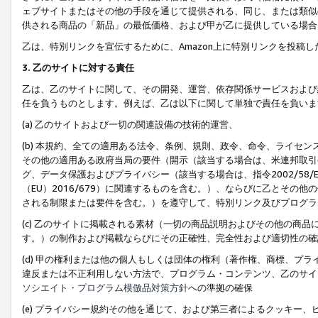
ェブサイトまたはその他の手段を通じて提供される、同じ、または類似
供される商品の「新品」の最低価格、および甲が乙に提供している場合
乙は、特別リンクを宣伝するために、Amazon上に特別リンクを投稿し
3. 乙のサイトに対する責任
乙は、乙のサイトに関して、その開発、運営、依存関係サービスおよび
任を負うものとします。例えば、乙は以下に関して単独で責任を負いま
(a) 乙のサイトおよび一切の関連設備の技術的運営、
(b) 本規約、全ての適用ある法令、条例、規則、政令、命令、ライセ
その他の適用ある政府当局の要件（開示（該当する場合は、米連邦取引
グ、データ保護およびプライバシー（該当する場合は、指令2002/58
（EU）2016/679）に関連するものを含む。）、ならびに乙とそ
される制限または要件を含む。）を遵守して、特別リンク及びプログラ
(c) 乙のサイトに掲載される素材（一切の商品説明およびその他の商
す。）の制作および掲載ならびにその正確性、完全性および適切性の確
(d) 甲の権利または他の個人もしくは団体の権利（著作権、商標、プ
違反または不正利用しない方法で、プログラム・コンテンツ、乙のサイ
ソシエイト・プログラム模倣品対策方針
への準拠の確保
(e) プライバシー規約その他を通じて、および第三者によるクッキー