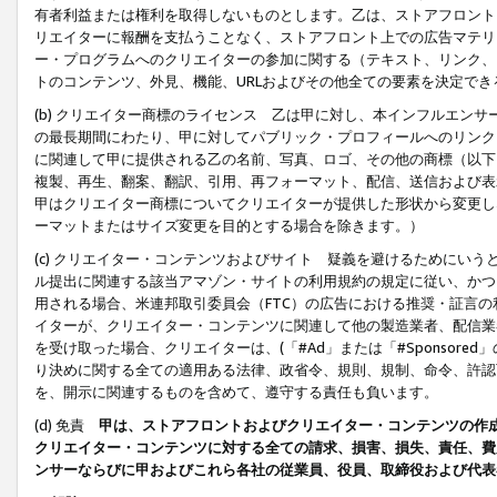
有者利益または権利を取得しないものとします。乙は、ストアフロントに
リエイターに報酬を支払うことなく、ストアフロント上での広告マテリア
ー・プログラムへのクリエイターの参加に関する（テキスト、リンク、
トのコンテンツ、外見、機能、URLおよびその他全ての要素を決定で
(b) クリエイター商標のライセンス 乙は甲に対し、本インフルエン
の最長期間にわたり、甲に対してパブリック・プロフィールへのリンク
に関連して甲に提供される乙の名前、写真、ロゴ、その他の商標（以下
複製、再生、翻案、翻訳、引用、再フォーマット、配信、送信および表
甲はクリエイター商標についてクリエイターが提供した形状から変更し
ーマットまたはサイズ変更を目的とする場合を除きます。）
(c) クリエイター・コンテンツおよびサイト 疑義を避けるためにい
ル提出に関連する該当アマゾン・サイトの利用規約の規定に従い、かつ、
用される場合、米連邦取引委員会（FTC）の広告における推奨・証言
イターが、クリエイター・コンテンツに関連して他の製造業者、配信業
を受け取った場合、クリエイターは、(「#Ad」または「#Sponsor
り決めに関する全ての適用ある法律、政省令、規則、規制、命令、許認
を、開示に関連するものを含めて、遵守する責任も負います。
(d) 免責
甲は、ストアフロントおよびクリエイター・コンテンツの作
クリエイター・コンテンツに対する全ての請求、損害、損失、責任、費
ンサーならびに甲およびこれら各社の従業員、役員、取締役および代表