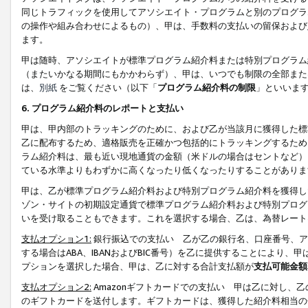
同じトラフィックを使用してアソシエイト・プログラムと別のプログラ
の操作や組み合わせによるもの）、甲は、手数料の支払いの留保および
ます。
甲は随時、アソシエイトが標準プログラム紹介料または特別プログラム
（またいかなる期間にもかかわらず）、甲は、いつでも制限の全部また
は、
別紙
をご覧ください（以下「
プログラム紹介料の制限
」といいま
6. プログラム紹介料のレポートと支払い
甲は、甲内部のトラッキングのために、および乙が当該月に獲得した標
乙に配布するため、適格販売を正確かつ包括的にトラッキングするため
ラム紹介料は、最も近い現地通貨の金額（米ドルの場合はセントなど）
ている水準よりもわずかに高くなったり低くなったりすることがありま
甲は、乙が標準プログラム紹介料および特別プログラム紹介料を獲得し
ゾン・サイトの初期設定通貨で標準プログラム紹介料および特別プログ
いを受け取ることもできます。これを選択する場合、乙は、為替レート
支払オプション1:
銀行振込での支払い 乙が乙の銀行名、口座番号、ア
する場合はABA、IBANおよびBIC番号）を乙に提供することにより
プションを選択した場合、甲は、乙に対する合計支払額が
支払可能金額
支払オプション2:
Amazonギフトカードでの支払い 甲は乙に対し、
のギフトカードを送付します。ギフトカードは、獲得した紹介料相当の