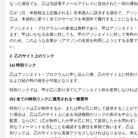
なった場合でも、乙は当該電子メールアドレスに送信された一切の通知
乙が［注：米租税法上定義される］非米国人に該当する場合で、アソシ
乙は、本規約に基づく全てのサービスを米国外で履行することになるも
アソシエイト・プログラムへの参加は無料であり、甲はアソシエイト・
ます。甲はいかなる企業に対しても、甲のアソシエイトに対して有料の
のため、このような企業が（アマゾンの名前を利用しようとする企業で
い。
2. 乙のサイト上のリンク
(a) 特別リンク
乙はアソシエイト・プログラムに申し込んだ後、乙のサイト上に特別リ
および紹介料の発生が可能となります。
特別リンクでは、甲が乙に割り当てたアソシエイトIDを使用しなけれ
(b) 全ての特別リンクに適用される一般要件
特別リンクは乙が制作するか、または甲が乙に対して提供することがで
た場合は、乙は乙のサイト上にある当該種類のリンクの表示を中止しな
配置、ならびに（乙が制作したか甲が乙に対して提供したかを問わず）
切なフォーマットを含むことを確認する責任を単独で負います。乙は、
別リンクは、乙のサイトから直接アクセスしなければなりません。例えば、