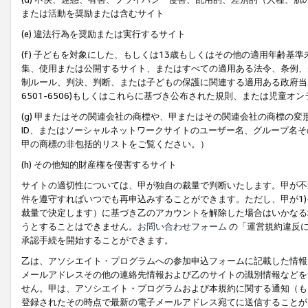
または活動を奨励または含むサイト
(e) 違法行為を奨励または実行するサイト
(f) 子どもを対象にした、もしくは13歳もしくはその他の適用年齢
集、使用または公開するサイト、またはすべての適用ある法令、条例、
制ルール、判決、判断、または子どもの保護に関連する適用ある政府当局の要
6501-6506)もしくはこれらに基づき公布された規則、または児童オ
(g) 甲またはその関連会社の商標や、甲またはその関連会社の商標の
ID、またはソーシャルネットワークサイトのユーザー名、グループ名
甲の商標の非包括的リストをご覧ください。）
(h) その他知的財産権を侵害するサイト
サイトの適切性については、甲が独自の裁量で判断いたします。甲が不
件を遵守すればいつでも再申込みすることができます。ただし、甲が1)
裁量で決定します）に基づき乙のアカウントを解除した場合はいかなる
うとすることはできません。
お問い合わせフォーム
の「運営規約違反に
承認手続を開始することができます。
乙は、アソシエイト・プログラムへの参加申込フォームに記載した情報
メールアドレスその他の連絡先情報および乙のサイトの識別情報などを
せん。甲は、アソシエイト・プログラムおよび本規約に関する通知（も
登録されたその時点で最新の電子メールアドレス宛てに送信することが