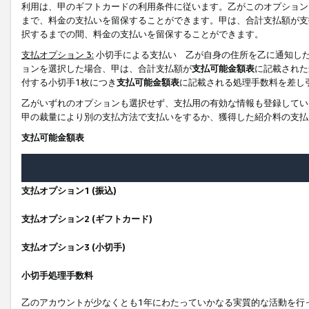
利用は、甲のギフトカードの利用条件に従います。乙がこのオプション
まで、料金の支払いを留保することができます。甲は、合計支払額が支
択するまでの間、料金の支払いを留保することができます。
支払オプション 3:
小切手による支払い 乙が自身の住所を乙に通知し
ョンを選択した場合、甲は、合計支払額が
支払可能金額表
に記載された
付する小切手1枚につき
支払可能金額表
に記載される処理手数料を差し
乙がいずれのオプションも選択せず、支払用の有効な情報も登録してい
甲の裁量により別の支払方法で支払いをするか、獲得した紹介料の支払
支払可能金額表
支払オプション1 (振込)
支払オプション2 (ギフトカード)
支払オプション3 (小切手)
小切手処理手数料
乙のアカウントが少なくとも1年にわたっていかなる実質的な活動を行