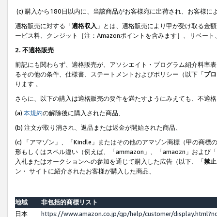
(c) 購入から180日以内に、当該商品がお客様宛に出荷され、お客
適格販売に対する「
適格収入
」とは、適格販売により甲が受け取る金額
ービス料、クレジット［注：Amazonポイントを含みます］、リベー
2. 不適格販売
前記にも関わらず、適格販売が、アソシエイト・プログラム紹介料率表
るその他の条件、仕様書、ステートメントおよびポリシー（以下「
プロ
ります 。
さらに、以下の購入は適格販売の要件を満たすようにみえても、不適格
(a)
本規約
の解除後に購入された商品、
(b) 注文が取り消され、返品または返金が開始された商品、
(c) 「アマゾン」、「Kindle」またはその他のアマゾン商標（甲
形もしくはスペル違い（例えば、「ammazon」、「amaozn」およ
入札またはオークションへの参加を通じて購入した広告（以下、「
禁止
ン・ サイトに紹介されたお客様が購入した商品、
地域
非包括的商標リスト
日本
https://www.amazon.co.jp/gp/help/customer/display.html