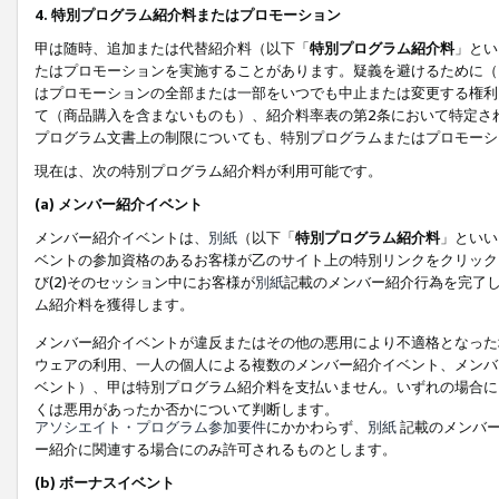
4. 特別プログラム紹介料またはプロモーション
甲は随時、追加または代替紹介料（以下「
特別プログラム紹介料
」とい
たはプロモーションを実施することがあります。疑義を避けるために（
はプロモーションの全部または一部をいつでも中止または変更する権利
て（商品購入を含まないものも）、紹介料率表の第2条において特定さ
プログラム文書上の制限についても、特別プログラムまたはプロモーシ
現在は、次の特別プログラム紹介料が利用可能です。
(a) メンバー紹介イベント
メンバー紹介イベントは、
別紙
（以下「
特別プログラム紹介料
」といい
ベントの参加資格のあるお客様が乙のサイト上の特別リンクをクリック
び(2)そのセッション中にお客様が
別紙
記載のメンバー紹介行為を完了
ム紹介料を獲得します。
メンバー紹介イベントが違反またはその他の悪用により不適格となった
ウェアの利用、一人の個人による複数のメンバー紹介イベント、メンバ
ベント）、甲は特別プログラム紹介料を支払いません。いずれの場合に
くは悪用があったか否かについて判断します。
アソシエイト・プログラム参加要件
にかかわらず、
別紙
記載のメンバー
ー紹介に関連する場合にのみ許可されるものとします。
(b) ボーナスイベント