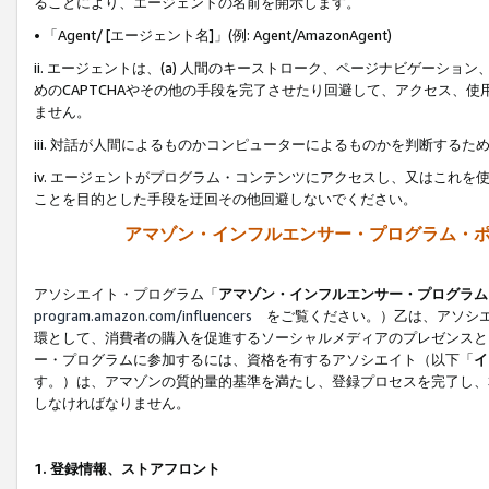
ることにより、エージェントの名前を開示します。
• 「Agent/ [エージェント名]」(例: Agent/AmazonAgent)
ii. エージェントは、(a) 人間のキーストローク、ページナビゲーシ
めのCAPTCHAやその他の手段を完了させたり回避して、アクセス、
ません。
iii. 対話が人間によるものかコンピューターによるものかを判断する
iv. エージェントがプログラム・コンテンツにアクセスし、又はこれ
ことを目的とした手段を迂回その他回避しないでください。
アマゾン・インフルエンサー・プログラム・
アソシエイト・プログラム「
アマゾン・インフルエンサー・プログラム
program.amazon.com/influencers
をご覧ください。）乙は、アソシエ
環として、消費者の購入を促進するソーシャルメディアのプレゼンスと
ー・プログラムに参加するには、資格を有するアソシエイト（以下「
イ
す。）は、アマゾンの質的量的基準を満たし、登録プロセスを完了し、
しなければなりません。
1.
登録情報、ストアフロント