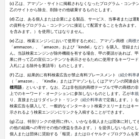
(c) 乙は、アマゾン・サイトに掲載されなくなったプログラム・コン
乙のサイトから除去、削除その他破棄するものとします。
(d) 乙は、ある個人または企業による製品、サービス、当事者または
の資料をプログラム・コンテンツに接近して配置することを含みます。
を含みます。）を使用してはなりません。
(e) 乙は、検索エンジンにおいて使用するために、アマゾン商標（
商標
「ammazon」、「amaozn」および「kindel」など）を購入
ん。当該検索エンジンが除外機能を有する場合、甲の要請があれば、甲
果に伴って乙の宣伝コンテンツを表示させるために使用するキーワード
入札による除外を要請等）ものとします。
(f) 乙は、結果的に有料検索広告が禁止有料プレースメント（
紹介料率
（「amazon」、「Kindle」またはアマゾンもしくはアマゾンの
標用語
」といいます。なお、乙は非包括的商標テーブルで甲の商標の非
上でのキーワード・オークションに参加しないものとします。乙が
本規
り、直接またはリダイレクト・リンク（
紹介料率表
で定義します。）を
検索広告を購入して、一般的なインターネット検索クエリーまたはキー
示されるよう検索エンジンにリンクを入稿することができます。
(g) 乙は、特別リンクの使用に伴い、いかなる個人または団体に対し
の他の組織への寄付その他の便益を含みます。）を提供しないものとし
個人または団体に奨励する「報奨」またはロイヤルティプログラムを実