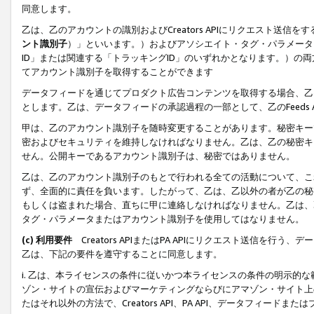
同意します。
乙は、乙のアカウントの識別およびCreators APIにリクエスト送
ント識別子
）」といいます。）およびアソシエイト・タグ・パラメータ（
ID」または関連する「トラッキングID」のいずれかとなります。）の両方
てアカウント識別子を取得することができます
データフィードを通じてプロダクト広告コンテンツを取得する場合、乙は、Cre
とします。乙は、データフィードの承認過程の一部として、乙のFeeds
甲は、乙のアカウント識別子を随時変更することがあります。秘密キー
密およびセキュリティを維持しなければなりません。乙は、乙の秘密キ
せん。公開キーであるアカウント識別子は、秘密ではありません。
乙は、乙のアカウント識別子のもとで行われる全ての活動について、こ
ず、全面的に責任を負います。したがって、乙は、乙以外の者が乙の秘
もしくは盗まれた場合、直ちに甲に連絡しなければなりません。乙は、
タグ・パラメータまたはアカウント識別子を使用してはなりません。
(c) 利用要件
Creators APIまたはPA APIにリクエスト送信を
乙は、下記の要件を遵守することに同意します。
i. 乙は、本ライセンスの条件に従いかつ本ライセンスの条件の明示的
ゾン・サイトの宣伝およびマーケティングならびにアマゾン・サイト上
たはそれ以外の方法で、Creators API、PA API、データフィー