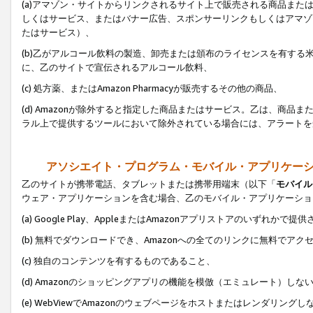
(a)アマゾン・サイトからリンクされるサイト上で販売される商品またはサ
しくはサービス、またはバナー広告、スポンサーリンクもしくはアマゾ
たはサービス）、
(b)乙がアルコール飲料の製造、卸売または頒布のライセンスを有す
に、乙のサイトで宣伝されるアルコール飲料、
(c) 処方薬、またはAmazon Pharmacyが販売するその他の商品、
(d) Amazonが除外すると指定した商品またはサービス。乙は、商品また
ラル上で提供するツールにおいて除外されている場合には、アラートを
アソシエイト・プログラム・モバイル・アプリケー
乙のサイトが携帯電話、タブレットまたは携帯用端末（以下「
モバイル
ウェア・アプリケーションを含む場合、乙のモバイル・アプリケーショ
(a) Google Play、AppleまたはAmazonアプリストアのいずれかで
(b) 無料でダウンロードでき、Amazonへの全てのリンクに無料でアク
(c) 独自のコンテンツを有するものであること、
(d) Amazonのショッピングアプリの機能を模倣（エミュレート）しな
(e) WebViewでAmazonのウェブページをホストまたはレンダリング