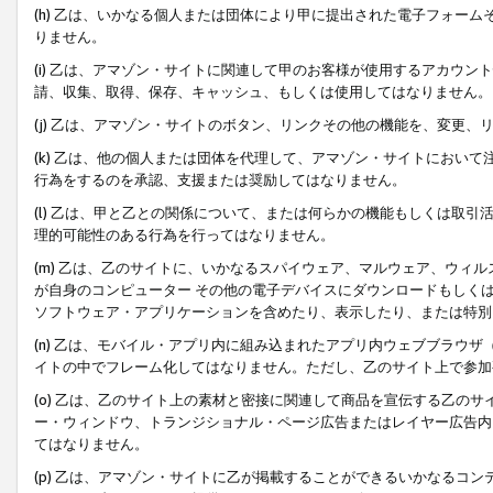
(h) 乙は、いかなる個人または団体により甲に提出された電子フォー
りません。
(i) 乙は、アマゾン・サイトに関連して甲のお客様が使用するアカウ
請、収集、取得、保存、キャッシュ、もしくは使用してはなりません。
(j) 乙は、アマゾン・サイトのボタン、リンクその他の機能を、変更
(k) 乙は、他の個人または団体を代理して、アマゾン・サイトにおい
行為をするのを承認、支援または奨励してはなりません。
(l) 乙は、甲と乙との関係について、または何らかの機能もしくは取
理的可能性のある行為を行ってはなりません。
(m) 乙は、乙のサイトに、いかなるスパイウェア、マルウェア、ウィ
が自身のコンピューター その他の電子デバイスにダウンロードもしく
ソフトウェア・アプリケーションを含めたり、表示したり、または特別
(n) 乙は、モバイル・アプリ内に組み込まれたアプリ内ウェブブラウザ
イトの中でフレーム化してはなりません。ただし、乙のサイト上で参加
(o) 乙は、乙のサイト上の素材と密接に関連して商品を宣伝する乙の
ー・ウィンドウ、トランジショナル・ページ広告またはレイヤー広告内
てはなりません。
(p) 乙は、アマゾン・サイトに乙が掲載することができるいかなるコ