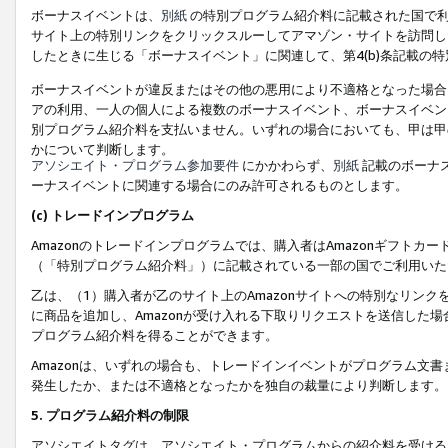
ボーナスイベントは、
別紙
の特別プログラム紹介料に記載された国で利
サイト上の特別リンクをクリックスルーしてアマゾン・サイトを訪問した
したときに生じる「ボーナスイベント」に関連して、第4(b)条記載の
ボーナスイベントが違反またはその他の悪用により不適格となった場合
アの利用、一人の個人による複数のボーナスイベント、ボーナスイベン
別プログラム紹介料を支払いません。いずれの場合においても、甲は甲
かについて判断します。
アソシエイト・プログラム参加要件
にかかわらず、
別紙
記載のボーナ
ーナスイベントに関連する場合にのみ許可されるものとします。
(c) トレードインプログラム
Amazonのトレードインプログラムでは、購入者はAmazonギフト
（「特別プログラム紹介料」）に記載されている一部の国でご利用いた
乙は、（1）購入者が乙のサイト上のAmazonサイトへの特別なリン
に商品を追加し、Amazonが受け入れる下取りリクエストを送信した場
プログラム紹介料を得ることができます。
Amazonは、いずれの場合も、トレードインイベントがプログラム文書
発生したか、または不適格となったかを独自の裁量により判断します。
5. プログラム紹介料の制限
アソシエイトタグは、アソシエイト・プログラムからの紹介料を受ける