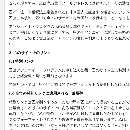
なった場合でも、乙は当該電子メールアドレスに送信された一切の通知
乙が［注：米租税法上定義される］非米国人に該当する場合で、アソシ
乙は、本規約に基づく全てのサービスを米国外で履行することになるも
アソシエイト・プログラムへの参加は無料であり、甲はアソシエイト・
ます。甲はいかなる企業に対しても、甲のアソシエイトに対して有料の
のため、このような企業が（アマゾンの名前を利用しようとする企業で
い。
2. 乙のサイト上のリンク
(a) 特別リンク
乙はアソシエイト・プログラムに申し込んだ後、乙のサイト上に特別リ
および紹介料の発生が可能となります。
特別リンクでは、甲が乙に割り当てたアソシエイトIDを使用しなけれ
(b) 全ての特別リンクに適用される一般要件
特別リンクは乙が制作するか、または甲が乙に対して提供することがで
た場合は、乙は乙のサイト上にある当該種類のリンクの表示を中止しな
配置、ならびに（乙が制作したか甲が乙に対して提供したかを問わず）
切なフォーマットを含むことを確認する責任を単独で負います。乙は、
別リンクは、乙のサイトから直接アクセスしなければなりません。例えば、