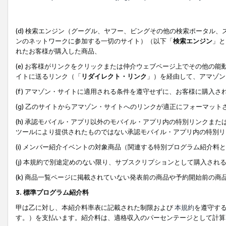
(d) 検索エンジン（グーグル、ヤフー、ビングその他の検索ポータル
ンのネットワークに参加する一切のサイト）（以下「
検索エンジン
」と
れたお客様が購入した商品、
(e) お客様がリンクをクリックまたは仲介ウェブページ上でその他の
イトに送るリンク（「
リダイレクト・リンク
」）を経由して、アマゾン
(f) アマゾン・サイトに適用される条件を遵守せずに、お客様に購入さ
(g) 乙のサイトからアマゾン・サイトへのリンクが適正にフォーマッ
(h) 承認モバイル・アプリ以外のモバイル・アプリ内の特別リンクまたはC
ツールにより提供されたものではない承認モバイル・アプリ内の特別リ
(i) メンバー紹介イベントの対象商品（関連する特別プログラム紹介料と
(j) 本規約で別途定めのない限り、サブスクリプションとして購入され
(k) 商品一覧ページに掲載されていない発表前の商品や予約開始前の商
3. 標準プログラム紹介料
甲は乙に対し、本紹介料率表に記載された制限および
本規約
を遵守す
す。）を支払います。紹介料は、適格収入のパーセンテージとして計算