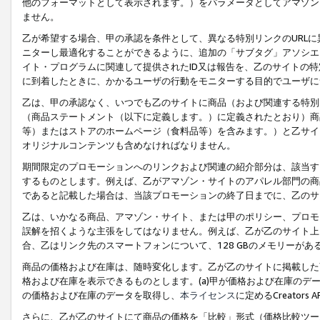
他のフォーマットとして表示されます。）をパラメータとしてアマゾン
ません。
乙が希望する場合、甲の承認を条件として、異なる特別リンクのURL
ニターし最適化することができるように、追加の「サブタグ」アソシエ
イト・プログラムに関連して提供されたID又は報告を、乙のサイトの
に到着したときに、かかるユーザの行動をモニターする目的でユーザに
乙は、甲の承認なく、いつでも乙のサイトに商品（および関連する特別
（商品ステートメント（以下に定義します。）に定義されたとおり）商
等）またはストアのホームページ（食料品等）を含みます。）と乙サイ
オリジナルコンテンツも含めなければなりません。
期間限定のプロモーションへのリンクおよび関連の紹介部分は、該当す
するものとします。例えば、乙がアマゾン・サイトのアパレル部門の商
であると記載した場合は、当該プロモーションの終了日までに、乙のサ
乙は、いかなる商品、アマゾン・サイト、または甲のポリシー、プロモ
誤解を招くような主張をしてはなりません。例えば、乙が乙のサイト上に
合、乙はリンク先のスマートフォンについて、128 GBのメモリーが
商品の価格および在庫は、随時変化します。乙が乙のサイトに掲載した
格および在庫を表示できるものとします。(a)甲が価格および在庫のデータを
の価格および在庫のデータを取得し、
本ライセンス
に定めるCreator
さらに、乙が乙のサイトにて商品の価格を「比較」形式（価格比較ツー