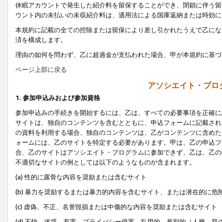
休眠アカウントで発生した紹介料を留保することができ、閉鎖に伴う留
ウント内の未払いの未収紹介料は、適用法による国庫返納または時効に
本規約に記載の全ての控除または留保により差し引かれたうえで乙にな
済を構成します。
理由の如何を問わず、乙に超過金が支払われた場合、甲が本規約に基づ
ページ上部に戻る
アソシエイト・プロ
1. 参加申込みおよび参加資格
参加申込みの手続きを開始するには、乙は、すべての必要事項を正確に
サイトは、独自のコンテンツを含むとともに、申込フォームに記載され
の資料を利用する場合、独自のコンテンツは、乙がコンテンツに含めた
ォームには、乙のサイトを特定する必要があります。甲は、乙の申込フ
合、乙のサイトはアソシエイト・プログラムに参加できず、乙は、乙の
不適切なサイトの例としては以下のようなものが含まれます。
(a) 性的に露骨な内容を奨励または含むサイト
(b) 暴力を奨励するまたは暴力的内容を含むサイト、または潜在的に
(c) 虚偽、不正、名誉毀損または中傷的な内容を奨励または含むサイト
(d) 不快、迷惑、有害、プライバシー侵害、乱用的、差別的（人種、