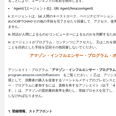
ることにより、エージェントの名前を開示します。
• 「Agent/ [エージェント名]」(例: Agent/AmazonAgent)
ii. エージェントは、(a) 人間のキーストローク、ページナビゲーシ
めのCAPTCHAやその他の手段を完了させたり回避して、アクセス、
ません。
iii. 対話が人間によるものかコンピューターによるものかを判断する
iv. エージェントがプログラム・コンテンツにアクセスし、又はこれ
ことを目的とした手段を迂回その他回避しないでください。
アマゾン・インフルエンサー・プログラム・
アソシエイト・プログラム「
アマゾン・インフルエンサー・プログラム
program.amazon.com/influencers
をご覧ください。）乙は、アソシエ
環として、消費者の購入を促進するソーシャルメディアのプレゼンスと
ー・プログラムに参加するには、資格を有するアソシエイト（以下「
イ
す。）は、アマゾンの質的量的基準を満たし、登録プロセスを完了し、
しなければなりません。
1.
登録情報、ストアフロント