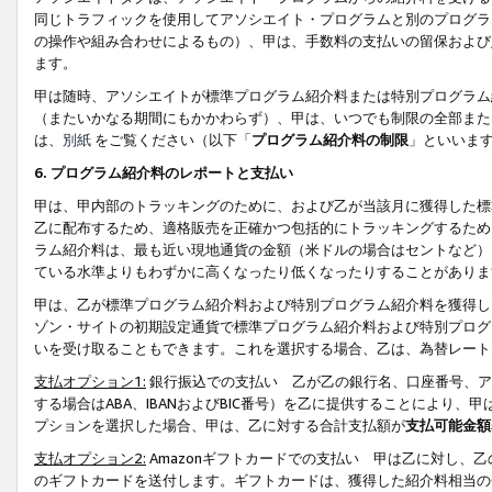
同じトラフィックを使用してアソシエイト・プログラムと別のプログラ
の操作や組み合わせによるもの）、甲は、手数料の支払いの留保および
ます。
甲は随時、アソシエイトが標準プログラム紹介料または特別プログラム
（またいかなる期間にもかかわらず）、甲は、いつでも制限の全部また
は、
別紙
をご覧ください（以下「
プログラム紹介料の制限
」といいま
6. プログラム紹介料のレポートと支払い
甲は、甲内部のトラッキングのために、および乙が当該月に獲得した標
乙に配布するため、適格販売を正確かつ包括的にトラッキングするため
ラム紹介料は、最も近い現地通貨の金額（米ドルの場合はセントなど）
ている水準よりもわずかに高くなったり低くなったりすることがありま
甲は、乙が標準プログラム紹介料および特別プログラム紹介料を獲得し
ゾン・サイトの初期設定通貨で標準プログラム紹介料および特別プログ
いを受け取ることもできます。これを選択する場合、乙は、為替レート
支払オプション1:
銀行振込での支払い 乙が乙の銀行名、口座番号、ア
する場合はABA、IBANおよびBIC番号）を乙に提供することにより
プションを選択した場合、甲は、乙に対する合計支払額が
支払可能金額
支払オプション2:
Amazonギフトカードでの支払い 甲は乙に対し、
のギフトカードを送付します。ギフトカードは、獲得した紹介料相当の