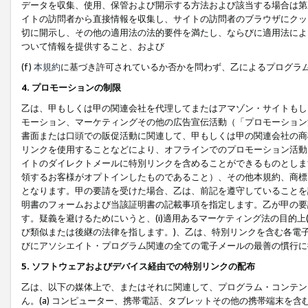
データを収集、使用、保管および開示する方法および該当する場合は第
イトの訪問者から直接情報を収集し、サイトの訪問者のブラウザにクッ
切に開示し、その他の適用法の法的要件を満たし、ならびに適用法によ
ついて情報を提供すること、および
(f)
本規約
に基づき許可されているか否かを問わず、乙によるプログラ
4. プロモーションの制限
乙は、甲もしくは甲の関連会社を代理してまたはアマゾン・サイトもし
モーション、マーケティングその他の広告宣伝活動（「プロモーション
書面または口頭での販促活動に関連して、甲もしくは甲の関連会社の商
リンクを使用することなどにより、オフラインでのプロモーション活動
イトのダイレクトメールに特別リンクを含めることができるものとしま
領するお客様がオプトインしたものであること）、その他本規約、商標
となります。甲の要請を受けた場合、乙は、前記を遵守していることを
明書のフォームおよび当該証明書の記載事項を指定します。乙が甲の要
す。疑義を避けるためにいうと、(i)適用あるマーケティング法の目的上(例
び類似または後継の法律を指します。)、乙は、特別リンクを含む各電子
びにアソシエイト・プログラム関連の全ての電子メールの最善の慣行に
5. ソフトウェアおよびデバイス経由での特別リンクの配布
乙は、以下の媒体上で、またはそれに関連して、プログラム・コンテン
ん。(a) コンピューター、携帯電話、タブレットその他の携帯端末を