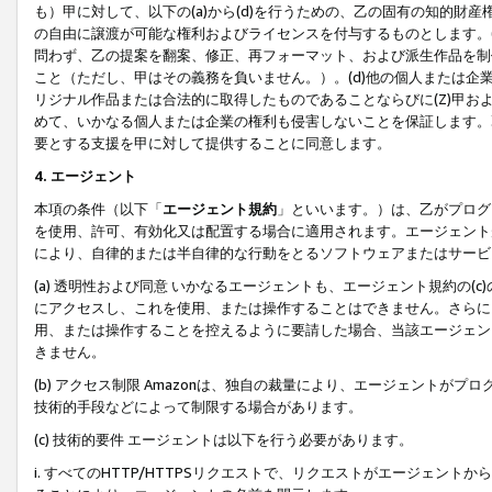
も）甲に対して、以下の(a)から(d)を行うための、乙の固有の知的
の自由に譲渡が可能な権利およびライセンスを付与するものとします。(
問わず、乙の提案を翻案、修正、再フォーマット、および派生作品を制
こと（ただし、甲はその義務を負いません。）。(d)他の個人または企
リジナル作品または合法的に取得したものであることならびに(Z)甲
めて、いかなる個人または企業の権利も侵害しないことを保証します。
要とする支援を甲に対して提供することに同意します。
4. エージェント
本項の条件（以下「
エージェント規約
」といいます。）は、乙がプログ
を使用、許可、有効化又は配置する場合に適用されます。エージェント
により、自律的または半自律的な行動をとるソフトウェアまたはサービ
(a) 透明性および同意 いかなるエージェントも、エージェント規約の
にアクセスし、これを使用、または操作することはできません。さらに、
用、または操作することを控えるように要請した場合、当該エージェン
きません。
(b) アクセス制限 Amazonは、独自の裁量により、エージェント
技術的手段などによって制限する場合があります。
(c) 技術的要件 エージェントは以下を行う必要があります。
i. すべてのHTTP/HTTPSリクエストで、リクエストがエージェ