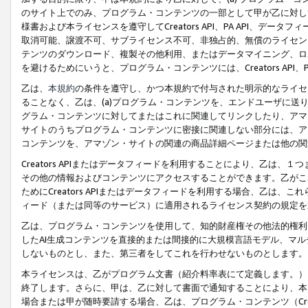
のサイト上でのみ、プログラム・コンテンツの一部として甲が乙に対し
様書および本ライセンスを遵守してCreators API、PA API、
取消可能、譲渡不可、サブライセンス不可、非独占的、無償のライセン
テンツのダウンロード、複製その他利用、またはデータマイニング、ロ
を避けるためにいうと、プログラム・コンテンツには、Creators AP
乙は、
本規約
の条件を遵守し、かつ本規約で付与された明示的なライセ
ることなく、乙は、(a)プログラム・コンテンツを、エンドユーザに
グラム・コンテンツに対してまたはこれに関連してリンクしたり、アマ
サイトのうちプログラム・コンテンツに密接に関連しない部分には、ア
コンテンツを、アマゾン・サイトの関連の商品詳細ページまたは他の関
Creators APIまたはデータフィードを利用することにより、乙は、
その他の情報およびコンテンツにアクセスすることができます。乙がこ
ためにCreators APIまたはデータフィードを利用する場合、乙は、こ
ィード（または同等のサービス）に適用されるライセンス契約の規定を
乙は、プログラム・コンテンツを使用して、知的財産権その他法的権利
したAI生成コンテンツを直接的または間接的に大規模言語モデル、マ
しないものとし、また、第三者をしてこれを行わせないものとします。
本ライセンスは、乙がプログラム文書（紹介料率表にて定義します。）
終了します。さらに、甲は、乙に対して書面で通知することにより、本
場合または甲が随時要請する場合、乙は、プログラム・コンテンツ（Cre