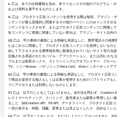
ii. 乙は、全ての仕様書類を含め、本ライセンスその他のプログラム
および資料を遵守するものとします。
iii. 乙は、プロダクト広告コンテンツを使用する際は毎回、アマゾ
ンテンツが最も直接的に関連するその他のページ）にのみリンクさせる
ンテンツをリンクさせず、またはプロダクト広告コンテンツに関連して
告コンテンツに密接に関連していない部分は、アマゾン・サイト以外の
(d) 乙は、甲の事前の書面による明確な承諾なしに、携帯電話その他
たはこれらに関連して、プロダクト広告コンテンツを使用しないものと
由してアクセスされる携帯端末用に最適化されていないサイト等の当該端
定義される承認されたモバイル・アプリケーション、または(3)いか
ブルまたは衛星ボックス、ストリーミングビデオプレイヤー、ブルーレイ
TV、ソニーBravia、パナソニックViera Cast、Vizioインター
(e) 乙は、甲の事前の書面による明確な承諾なしに、プロダクト広告
で商品を提供する個人もしくは企業が使用するためのソフトウェアもしくはその
ドにアクセスまたは利用しないものとします。
(f) 乙は、以下のことをしてはいけません。(i)方法を問わず、Creator
レクトマーケティング、スパミング、販売者または顧客が希望しない連
ること、(iii)Creators API、PA API、データフィード、プ
一切の表示を、削除、隠蔽、変更または見えなくしたり、読めなくした
(g) 乙は、以下のことをしたり、またはしようとしてはいけません。(