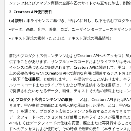
ンテンツおよびアマゾン商標の全部を乙のサイトから直ちに除去、削除
2. Creators API使用要件
(a) 説明：
本ライセンスに基づき、甲は乙に対し、以下を含むプログラ
•データ、画像、音声、映像、ロゴ、ユーザインターフェースデザイン
•テキスト形式の素材（たとえば、テキスト形式の商品情報）
前記のプロダクト広告コンテンツおよびCreators APIへのアクセスに
供することがあります。サンプルソースコードおよびライブラリはそれ
イセンスに基づき乙に提供されます。Creators APIに関連して
上の必要条件ならびにCreators APIの適切な利用に関連するテ
（以下「
仕様書類
」と総称します。）を提供することがあります。本ラ
ルソースコードまたはライブラリおよび甲が提供する仕様書類は、「プ
で提供されたいかなるデータ、画像、テキストその他の情報またはコン
(b) プロダクト広告コンテンツの取得
乙は、Creators APIま
きます。甲が事前に書面による明示的な承認をした場合、乙は、甲がCreator
す。）を通じて、プロダクト広告コンテンツを取得することもできます
データフィードへのアクセスおよび使用にも本ライセンスが適用されます。乙は
APIもしくはデータフィードの仕様を変更、廃止または再発行することがで
ドへのアクセスおよび使用が、その時点で最新の要件（本ライセンスお