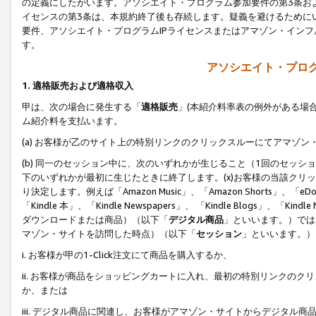
の定義にしたがいます。アソシエイト・プログラム参加要件の第3条お
イセンスの第3条は、本規約終了後も存続します。疑義を避けるためにい
要件、アソシエイト・プログラムIPライセンスまたはアマゾン・イン
す。
アソシエイト・プログ
1. 適格販売および適格収入
甲は、次の場合に発生する「
適格販売
」(本紹介料率表の例外がある場
ム紹介料を支払います。
(a) お客様が乙のサイト上の特別リンクのクリックスルーにてアマゾン
(b) 同一のセッション中に、次のいずれかが生じること（1回のセッ
下のいずれかが最初に生じたときに終了します。(x)お客様の当該クリッ
り決定します。例えば「Amazon Music」、「Amazon Shorts」、「eDo
「Kindle 本」、「Kindle Newspapers」、 「Kindle Blogs」、「
ダウンロードまたは商品）（以下「
デジタル商品
」といいます。）では
マゾン・サイトを訪問した時点）（以下「
セッション
」といいます。）
i. お客様が甲の1-Click注文にて商品を購入するか、
ii. お客様が商品をショッピングカートに入れ、最初の特別リンクの
か、または
iii. デジタル商品に関連し、お客様がアマゾン・サイトからデジタ