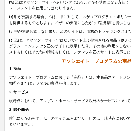
(w) 乙はアマゾン・サイトへのリンクであることが不明瞭になる方法
レースメントを使用してはなりません。
(x) 甲が要請する場合、乙は、甲に対して、乙が（プログラム・ポリ
を提供するものとします。乙が甲の要請にしたがって証明書を提供しな
(y) 甲が別途合意しない限り、乙のサイトは、価格のトラッキングお
(z) 乙は、アマゾン・サイトではないサイト上で提供される商品（例
グラム・コンテンツを乙のサイトに表示したり、その他の利用をしない
ストもしくはその他の情報もしくはコンテンツを乙のサイトに表示した
アソシエイト・プログラムの商
1. 商品
アソシエイト・プログラムにおける「商品」とは、本商品ステートメン
物理的またはデジタルの商品を指します。
2. サービス
現時点において、アマゾン・ホーム・サービス以外のサービスについて
3. 除外商品
前記にかかわらず、以下のアイテムおよびサービスは、現時点において
といいます。）