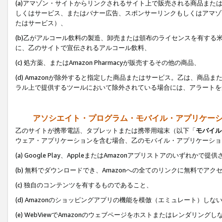
(a)アマゾン・サイトからリンクされるサイト上で販売される商品またはサ
しくはサービス、またはバナー広告、スポンサーリンクもしくはアマゾ
たはサービス）、
(b)乙がアルコール飲料の製造、卸売または頒布のライセンスを有す
に、乙のサイトで宣伝されるアルコール飲料、
(c) 処方薬、またはAmazon Pharmacyが販売するその他の商品、
(d) Amazonが除外すると指定した商品またはサービス。乙は、商品また
ラル上で提供するツールにおいて除外されている場合には、アラートを
アソシエイト・プログラム・モバイル・アプリケー
乙のサイトが携帯電話、タブレットまたは携帯用端末（以下「
モバイル
ウェア・アプリケーションを含む場合、乙のモバイル・アプリケーショ
(a) Google Play、AppleまたはAmazonアプリストアのいずれかで
(b) 無料でダウンロードでき、Amazonへの全てのリンクに無料でアク
(c) 独自のコンテンツを有するものであること、
(d) Amazonのショッピングアプリの機能を模倣（エミュレート）しな
(e) WebViewでAmazonのウェブページをホストまたはレンダリング