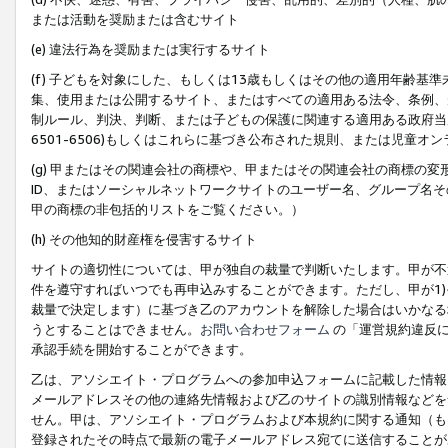
または活動を奨励または含むサイト
(e) 違法行為を奨励または実行するサイト
(f) 子どもを対象にした、もしくは13歳もしくはその他の適用年齢
集、使用または公開するサイト、またはすべての適用ある法令、条例、
制ルール、判決、判断、または子どもの保護に関連する適用ある政府当局の要
6501-6506)もしくはこれらに基づき公布された規則、または児童オ
(g) 甲またはその関連会社の商標や、甲またはその関連会社の商標の
ID、またはソーシャルネットワークサイトのユーザー名、グループ名
甲の商標の非包括的リストをご覧ください。）
(h) その他知的財産権を侵害するサイト
サイトの適切性については、甲が独自の裁量で判断いたします。甲が不
件を遵守すればいつでも再申込みすることができます。ただし、甲が1)
裁量で決定します）に基づき乙のアカウントを解除した場合はいかなる
うとすることはできません。
お問い合わせフォーム
の「運営規約違反に
承認手続を開始することができます。
乙は、アソシエイト・プログラムへの参加申込フォームに記載した情報
メールアドレスその他の連絡先情報および乙のサイトの識別情報などを
せん。甲は、アソシエイト・プログラムおよび本規約に関する通知（も
登録されたその時点で最新の電子メールアドレス宛てに送信することが