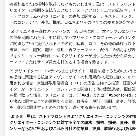
有者利益または権利を取得しないものとします。乙は、ストアフロントに
リエイターに報酬を支払うことなく、ストアフロント上での広告マテリア
ー・プログラムへのクリエイターの参加に関する（テキスト、リンク、
トのコンテンツ、外見、機能、URLおよびその他全ての要素を決定で
(b) クリエイター商標のライセンス 乙は甲に対し、本インフルエン
の最長期間にわたり、甲に対してパブリック・プロフィールへのリンク
に関連して甲に提供される乙の名前、写真、ロゴ、その他の商標（以下
複製、再生、翻案、翻訳、引用、再フォーマット、配信、送信および表
甲はクリエイター商標についてクリエイターが提供した形状から変更し
ーマットまたはサイズ変更を目的とする場合を除きます。）
(c) クリエイター・コンテンツおよびサイト 疑義を避けるためにい
ル提出に関連する該当アマゾン・サイトの利用規約の規定に従い、かつ、
用される場合、米連邦取引委員会（FTC）の広告における推奨・証言
イターが、クリエイター・コンテンツに関連して他の製造業者、配信業
を受け取った場合、クリエイターは、(「#Ad」または「#Sponsor
り決めに関する全ての適用ある法律、政省令、規則、規制、命令、許認
を、開示に関連するものを含めて、遵守する責任も負います。
(d) 免責
甲は、ストアフロントおよびクリエイター・コンテンツの作
クリエイター・コンテンツに対する全ての請求、損害、損失、責任、費
ンサーならびに甲およびこれら各社の従業員、役員、取締役および代表