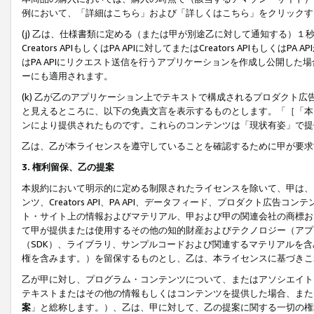
例において、「詳細はこちら」および「詳しくはこちら」をクリックす
(j) 乙は、仕様書類に定める（または甲が別途乙に対して通知する）
Creators APIもしくはPA APIに対してまたはCreators APIもしく
はPA APIにリクエスト送信を行うアプリケーションを作成し公開し
ーにも適用されます。
(k) 乙が乙のアプリケーション上でテキストで構成されるプロダクト
と見えるところに、以下の免責文言を表示するものとします。「［「本
ンにより提供されたものです。これらのコンテンツは「現状有姿」で提
乙は、乙が本ライセンスを遵守していることを確認するために甲が要求
3. 権利留保、乙の提案
本規約において明示的に定める制限されたライセンスを除いて、甲は、
ンツ、Creators API、PA API、データフィード、プロダクト
ト・サイト上の情報およびマテリアル、甲および甲の関連会社の商標お
て甲が提供または使用するその他の知的財産およびテクノロジー（アプ
（SDK）、ライブラリ、サンプルコードおよび関連するマテリアルを
権を含みます。）を留保するものとし、乙は、本ライセンスに基づきこ
乙が甲に対し、プログラム・コンテンツについて、またはアソシエイト
テキストまたはその他の情報もしくはコンテンツを提供した場合、また
案
」と総称します。）、乙は、甲に対して、乙の提案に関する一切の権