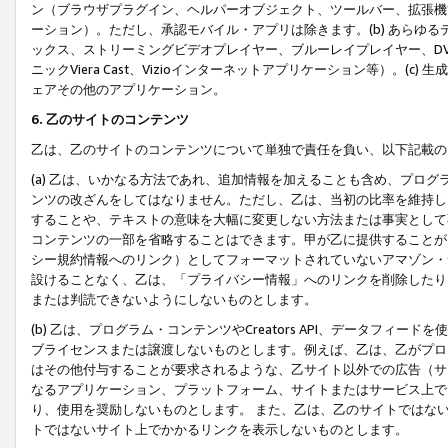
ン（ブラウザプラグイン、ヘルパーオブジェクト、ツールバー、拡張機
ーション）。ただし、承認モバイル・アプリは除きます。(b) あらゆ
ックス、ストリーミングビデオプレイヤー、ブルーレイプレイヤー、DVDプ
ニックViera Cast、Vizioインターネットアプリケーション等）。(
ェアその他のアプリケーション。
6. 乙のサイトのコンテンツ
乙は、乙のサイトのコンテンツについて単独で責任を負い、以下記載の
(a) 乙は、いかなる方法であれ、追加情報を加えることも含め、プロ
ンツの改ざんをしてはなりません。ただし、乙は、当初の比率を維持し
することや、テキストの意味を大幅に変更しない方法または事実として
コンテンツの一部を省略することはできます。甲が乙に提供することが
シー規約情報へのリンク）としてフォーマットされていないアマゾン・
設けることなく、乙は、「プライバシー情報」へのリンクを削除したり
または判読できないようにしないものとします。
(b) 乙は、プログラム・コンテンツやCreators API、データフ
ブライセンスまたは譲渡しないものとします。例えば、乙は、乙がプロ
はその他付与することが要求されるような、乙サイト以外での広告（サ
なるアプリケーション、プラットフォーム、サイトまたはサービス上で
り、使用を奨励しないものとします。 また、乙は、乙のサイトではな
トではないサイト上でかかるリンクを表示しないものとします。