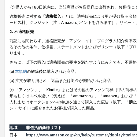
(c) 購入から180日以内に、当該商品がお客様宛に出荷され、お客
適格販売に対する「
適格収入
」とは、適格販売により甲が受け取る金額
ービス料、クレジット［注：Amazonポイントを含みます］、リベー
2. 不適格販売
前記にも関わらず、適格販売が、アソシエイト・プログラム紹介料率表
るその他の条件、仕様書、ステートメントおよびポリシー（以下「
プロ
ります 。
さらに、以下の購入は適格販売の要件を満たすようにみえても、不適格
(a)
本規約
の解除後に購入された商品、
(b) 注文が取り消され、返品または返金が開始された商品、
(c) 「アマゾン」、「Kindle」またはその他のアマゾン商標（甲
形もしくはスペル違い（例えば、「ammazon」、「amaozn」およ
入札またはオークションへの参加を通じて購入した広告（以下、「
禁止
ン・ サイトに紹介されたお客様が購入した商品、
地域
非包括的商標リスト
日本
https://www.amazon.co.jp/gp/help/customer/display.html