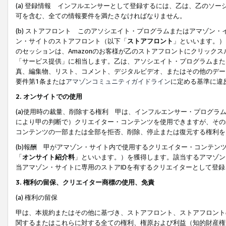
(a) 登録情報 インフルエンサーとして登録するには、乙は、乙のソ
可を含む、全ての情報要件を満たさなければなりません。
(b) ストアフロント このアソシエイト・プログラムまたはアマゾン
ン・サイトのストアフロント（以下「
ストアフロント
」といいます。）
のセッションは、Amazonのお客様が乙のストアフロントにクリック
「サービス提供」に相当します。乙は、アソシエイト・プログラムまた
真、編集物、リスト、コメント、デジタルビデオ、またはその他のデー
要件第1条または
アマゾンコミュニティガイドライン
に定める基準に違
2.
オンサイトでの使用
(a)使用時の裁量、削除する権利 甲は、インフルエンサー・プログラ
により甲の判断で）クリエイター・コンテンツを使用できますが、その
コンテンツの一部または全部を拒否、削除、停止または復元する権利を
(b)報酬 甲がアマゾン・サイト内で使用するクリエイター・コンテン
「
オンサイト紹介料
」といいます。）を獲得します。該当するアマゾン
当アマゾン・サイトに専用のストアIDを有するクリエイターとして登
3.
権利の留保、クリエイター商標の使用、免責
(a) 権利の留保
甲は、本規約またはその他に基づき、ストアフロント、ストアフロント
関するまたはこれらに対する全ての権利、権原および利益（知的財産権