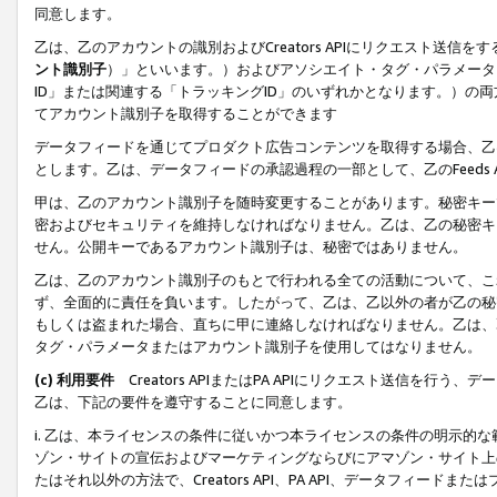
同意します。
乙は、乙のアカウントの識別およびCreators APIにリクエスト送
ント識別子
）」といいます。）およびアソシエイト・タグ・パラメータ（
ID」または関連する「トラッキングID」のいずれかとなります。）の両方
てアカウント識別子を取得することができます
データフィードを通じてプロダクト広告コンテンツを取得する場合、乙は、Cre
とします。乙は、データフィードの承認過程の一部として、乙のFeeds
甲は、乙のアカウント識別子を随時変更することがあります。秘密キー
密およびセキュリティを維持しなければなりません。乙は、乙の秘密キ
せん。公開キーであるアカウント識別子は、秘密ではありません。
乙は、乙のアカウント識別子のもとで行われる全ての活動について、こ
ず、全面的に責任を負います。したがって、乙は、乙以外の者が乙の秘
もしくは盗まれた場合、直ちに甲に連絡しなければなりません。乙は、
タグ・パラメータまたはアカウント識別子を使用してはなりません。
(c) 利用要件
Creators APIまたはPA APIにリクエスト送信を
乙は、下記の要件を遵守することに同意します。
i. 乙は、本ライセンスの条件に従いかつ本ライセンスの条件の明示的
ゾン・サイトの宣伝およびマーケティングならびにアマゾン・サイト上
たはそれ以外の方法で、Creators API、PA API、データフィー