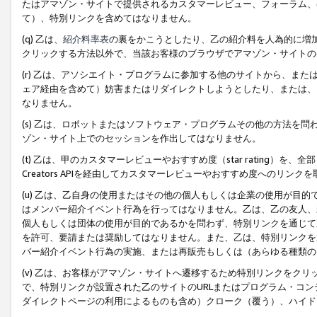
たはアマゾン・サイトで提供されるカスタマーレビュー、フォーラム、
て）、特別リンクを含めてはなりません。
(q) 乙は、
紹介料率表
の裏をかこうとしたり、乙の紹介料を人為的に増
クリックする方法以外で、当該お客様のブラウザでアマゾン・サイトの
(r) 乙は、アソシエイト・プログラムに参加する他のサイトから、ま
ェア経由を含めて）妨害またはリダイレクトしようとしたり、または、
なりません。
(s) 乙は、ロボットまたはソフトウェア・プログラムその他の方法を
ゾン・サイト上でのセッションを作出してはなりません。
(t) 乙は、甲のカスタマーレビューやおすすめ度（star rating
Creators APIを経由してカスタマーレビューやおすすめ度へのリンク
(u) 乙は、乙自身の使用またはその他の個人もしくは企業の使用が目
はメンバー紹介イベント行為を行ってはなりません。乙は、乙の友人、
個人もしくは団体の使用が目的であるかを問わず、特別リンクを通じて
を許可、要請または奨励してはなりません。また、乙は、特別リンクを
バー紹介イベント行為の実施、または再販売もしくは（あらゆる種類の
(v) 乙は、お客様がアマゾン・サイトへ遷移するため特別リンクをク
で、特別リンクが設置された乙のサイトのURLまたはプログラム・コ
ダイレクトページの利用によるものも含め）クローク（覆う）、ハイド