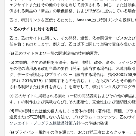
ェブサイトまたはその他の手段を通じて提供される、同じ、または類似
供される商品の「新品」の最低価格、および甲が乙に提供している場合
乙は、特別リンクを宣伝するために、Amazon上に特別リンクを投稿し
3. 乙のサイトに対する責任
乙は、乙のサイトに関して、その開発、運営、依存関係サービスおよび
任を負うものとします。例えば、乙は以下に関して単独で責任を負いま
(a) 乙のサイトおよび一切の関連設備の技術的運営、
(b) 本規約、全ての適用ある法令、条例、規則、政令、命令、ライセ
その他の適用ある政府当局の要件（開示（該当する場合は、米連邦取引
グ、データ保護およびプライバシー（該当する場合は、指令2002/58
（EU）2016/679）に関連するものを含む。）、ならびに乙とそ
される制限または要件を含む。）を遵守して、特別リンク及びプログラ
(c) 乙のサイトに掲載される素材（一切の商品説明およびその他の商
す。）の制作および掲載ならびにその正確性、完全性および適切性の確
(d) 甲の権利または他の個人もしくは団体の権利（著作権、商標、プ
違反または不正利用しない方法で、プログラム・コンテンツ、乙のサイ
ソシエイト・プログラム模倣品対策方針
への準拠の確保
(e) プライバシー規約その他を通じて、および第三者によるクッキー