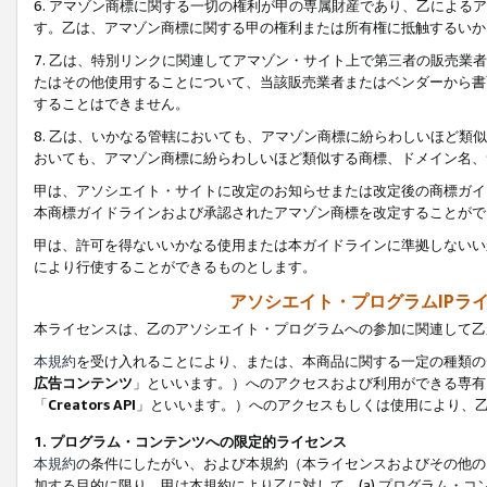
6. アマゾン商標に関する一切の権利が甲の専属財産であり、乙によ
す。乙は、アマゾン商標に関する甲の権利または所有権に抵触するいか
7. 乙は、特別リンクに関連してアマゾン・サイト上で第三者の販売
たはその他使用することについて、当該販売業者またはベンダーから書
することはできません。
8. 乙は、いかなる管轄においても、アマゾン商標に紛らわしいほど
おいても、アマゾン商標に紛らわしいほど類似する商標、ドメイン名、
甲は、アソシエイト・サイトに改定のお知らせまたは改定後の商標ガイ
本商標ガイドラインおよび承認されたアマゾン商標を改定することがで
甲は、許可を得ないいかなる使用または本ガイドラインに準拠しないい
により行使することができるものとします。
アソシエイト・プログラムIPラ
本ライセンスは、乙のアソシエイト・プログラムへの参加に関連して乙
本規約
を受け入れることにより、または、本商品に関する一定の種類の
広告コンテンツ
」といいます。）へのアクセスおよび利用ができる専有
「
Creators API
」といいます。）へのアクセスもしくは使用により、
1. プログラム・コンテンツへの限定的ライセンス
本規約
の条件にしたがい、および本規約（本ライセンスおよびその他の
加する目的に限り、甲は本規約により乙に対して、(a) プログラム・コ