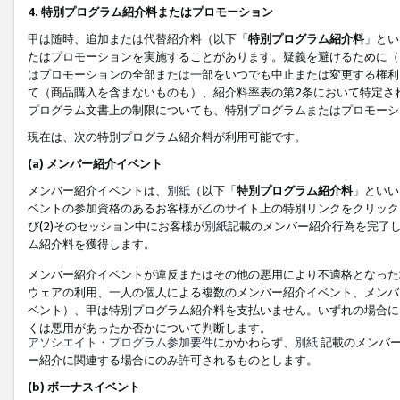
4. 特別プログラム紹介料またはプロモーション
甲は随時、追加または代替紹介料（以下「
特別プログラム紹介料
」とい
たはプロモーションを実施することがあります。疑義を避けるために（
はプロモーションの全部または一部をいつでも中止または変更する権利
て（商品購入を含まないものも）、紹介料率表の第2条において特定さ
プログラム文書上の制限についても、特別プログラムまたはプロモーシ
現在は、次の特別プログラム紹介料が利用可能です。
(a) メンバー紹介イベント
メンバー紹介イベントは、
別紙
（以下「
特別プログラム紹介料
」といい
ベントの参加資格のあるお客様が乙のサイト上の特別リンクをクリック
び(2)そのセッション中にお客様が
別紙
記載のメンバー紹介行為を完了
ム紹介料を獲得します。
メンバー紹介イベントが違反またはその他の悪用により不適格となった
ウェアの利用、一人の個人による複数のメンバー紹介イベント、メンバ
ベント）、甲は特別プログラム紹介料を支払いません。いずれの場合に
くは悪用があったか否かについて判断します。
アソシエイト・プログラム参加要件
にかかわらず、
別紙
記載のメンバー
ー紹介に関連する場合にのみ許可されるものとします。
(b) ボーナスイベント