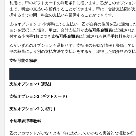
利用は、甲のギフトカードの利用条件に従います。乙がこのオプション
まで、料金の支払いを留保することができます。甲は、合計支払額が支
択するまでの間、料金の支払いを留保することができます。
支払オプション 3:
小切手による支払い 乙が自身の住所を乙に通知し
ョンを選択した場合、甲は、合計支払額が
支払可能金額表
に記載された
付する小切手1枚につき
支払可能金額表
に記載される処理手数料を差し
乙がいずれのオプションも選択せず、支払用の有効な情報も登録してい
甲の裁量により別の支払方法で支払いをするか、獲得した紹介料の支払
支払可能金額表
支払オプション1 (振込)
支払オプション2 (ギフトカード)
支払オプション3 (小切手)
小切手処理手数料
乙のアカウントが少なくとも1年にわたっていかなる実質的な活動を行