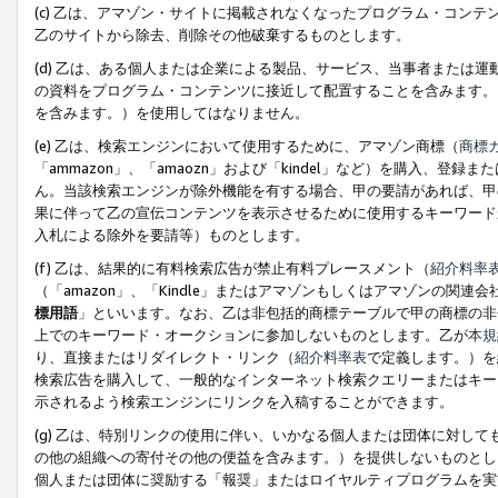
(c) 乙は、アマゾン・サイトに掲載されなくなったプログラム・コン
乙のサイトから除去、削除その他破棄するものとします。
(d) 乙は、ある個人または企業による製品、サービス、当事者または
の資料をプログラム・コンテンツに接近して配置することを含みます。
を含みます。）を使用してはなりません。
(e) 乙は、検索エンジンにおいて使用するために、アマゾン商標（
商標
「ammazon」、「amaozn」および「kindel」など）を購入
ん。当該検索エンジンが除外機能を有する場合、甲の要請があれば、甲
果に伴って乙の宣伝コンテンツを表示させるために使用するキーワード
入札による除外を要請等）ものとします。
(f) 乙は、結果的に有料検索広告が禁止有料プレースメント（
紹介料率
（「amazon」、「Kindle」またはアマゾンもしくはアマゾンの
標用語
」といいます。なお、乙は非包括的商標テーブルで甲の商標の非
上でのキーワード・オークションに参加しないものとします。乙が
本規
り、直接またはリダイレクト・リンク（
紹介料率表
で定義します。）を
検索広告を購入して、一般的なインターネット検索クエリーまたはキー
示されるよう検索エンジンにリンクを入稿することができます。
(g) 乙は、特別リンクの使用に伴い、いかなる個人または団体に対し
の他の組織への寄付その他の便益を含みます。）を提供しないものとし
個人または団体に奨励する「報奨」またはロイヤルティプログラムを実