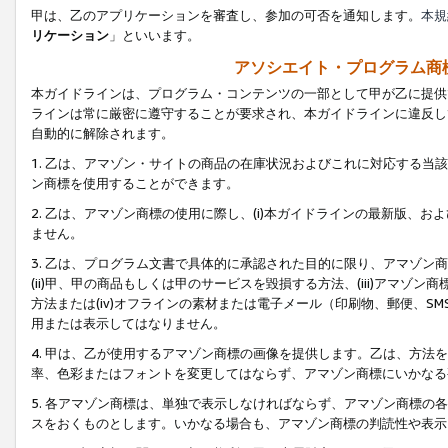
甲は、乙のアプリケーションを審査し、参加の可否を通知します。
本規
リケーション
」といいます。
アソシエイト・プログラム商
本ガイドラインは、プログラム・コンテンツの一部として甲が乙に提供
ラインは常に厳密に遵守することが要求され、本ガイドラインに違反し
自動的に解除されます。
1. 乙は、アマゾン・サイトの商品の在庫状況およびこれに対応する
ン商標を使用することができます。
2. 乙は、アマゾン商標の使用に際し、(i)本ガイドラインの最新版、およ
ません。
3. 乙は、プログラム文書で具体的に承認された目的に限り、アマゾン
(ii)甲、甲の商品もしくは甲のサービスを毀損する方法、(iii)アマ
方法または(iv)オフラインの素材または電子メール（印刷物、郵便、S
用または表示してはなりません。
4. 甲は、乙が使用するアマゾン商標の画像を提供します。乙は、方
率、色彩またはフォントを変更してはならず、アマゾン商標にいかなる
5. 各アマゾン商標は、単独で表示しなければならず、アマゾン商標
スをおくものとします。いかなる場合も、アマゾン商標の判読性や表示