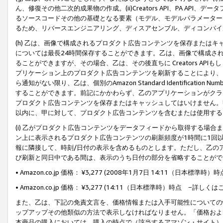
ん、修復その他二次的成果物の作成。(ii)Creators API、PA 
るソースコードその他の基礎となる要素（モデル、モデルパラメーター
るため、リバースエンジニアリング、ディスアセンブル、ディコンパイ
(h) 乙は、画像で構成されるプロダクト広告コンテンツを保存または
については最長24時間保存することができます。乙は、画像で構成さ
ることができますが、その場合、乙は、その後直ちに Creators AP
プリケーション上のプロダクト広告コンテンツを刷新することにより、
ら通知がない限り、乙は、個別のAmazon Standard Identification Nu
することができます。前記にかかわらず、乙のアプリケーションがクラ
プロダクト広告コンテンツを保存またはキャッシュしてはいけません。
以内に、甲に対して、プロダクト広告コンテンツを含むまたは使用する
(i) 乙がプロダクト広告コンテンツをデータフィードから取得する場合または
ン上に表示されるプロダクト広告コンテンツの刷新頻度が1時間に1回
報に隣接して、時刻/日付の表示を含めるものとします。ただし、乙の
び刷新と同日中である間は、表示のうち日付の部分を省略することがで
• Amazon.co.jp 価格： ¥3,277 (2008年1月7日 14:11（日本標準
• Amazon.co.jp 価格： ¥3,277 (14:11（日本標準時）時点 −詳しくは
また、乙は、下記の免責文言を、価格情報または入手可能性についての
ップアップその他類似の方法で表示しなければなりません。「価格およ
本商品の購入においては、購入の時点で（該当するアマゾン・サイト）