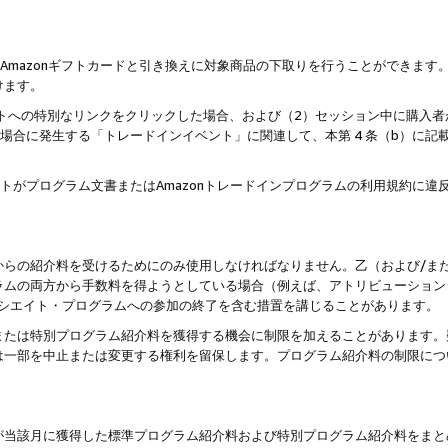
はAmazonギフトカードと引き換えに対象商品の下取りを行うことができま
けます。
サイトへの特別なリンクをクリックした場合、および（2）セッション中に購入
た場合に発生する「トレードインイベント」に関連して、本第 4 条（b）に
ントがプログラム文書またはAmazonトレードインプログラムの利用規約に
。
からの紹介料を受けるためにのみ使用しなければなりません。乙（および/ま
ラムの両方から手数料を得ようとしている場合（例えば、アトリビューション
ソシエイト・プログラムへの参加の終了を含む措置を講じることがあります。
または特別プログラム紹介料を獲得する機会に制限を加えることがあります。
は一部を中止または変更する権利を留保します。プログラム紹介料の制限につ
が当該月に獲得した標準プログラム紹介料および特別プログラム紹介料をまと