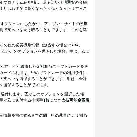
別プログラム紹介料は、最も近い現地通貨の金額
よりもわずかに高くなったり低くなったりするこ
のオプションにしたがい、アマゾン・サイトの初期
貨で支払いを受け取ることもできます。これを選
その他の必要識別情報（該当する場合はABA、
す。乙がこのオプションを選択した場合、甲は、乙に
ス宛に、乙が獲得した金額相当のギフトカードを送
カードの利用は、甲のギフトカードの利用条件に
の支払いを留保することができます。甲は、合計
を留保することができます。
を送付します。乙がこのオプションを選択した場
甲が乙に送付する小切手1枚につき
支払可能金額表
該情報を提供するまでの間、甲の裁量により別の