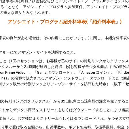
両当事者の権利および義務ならびにアソシエイト・プログラムIPライセンス
されることなく、アソシエイト・プログラム参加要件、アソシエイト・プログラ
約の重大な違反とみなされます。
アソシエイト・プログラム紹介料率表(「紹介料率表」)
料率表の例外がある場合は、その内容にしたがいます。)に関し、本紹介料率表
クスルーにてアマゾン・サイトを訪問すること、
じること（1回のセッションは、お客様が乙のサイトの特別リンクからクリック
ックスルーから24時間が経過した時点、(y)お客様がデジタル商品（甲の単独の
zon Prime Video」、「Game ダウンロード」、「Amazon コイン」、「Kindle 本
ndle Magazines」の名称で販売されるアマゾン・ソフトウェア・ダウンロードまた
特別リンク以外の特別リンクよりアマゾン・サイトを訪問した時点）（以下「
セ
、
、最初の特別リンクのクリックスルーから89日以内に当該商品の注文を完了する
ン・サイトからデジタル商品をストリームもしくはダウンロードすることにより当
様宛に出荷され、お客様によりストリームもしくはダウンロードされ、かつその支
より甲が受け取る金額から、出荷手数料、ギフト包装料、取扱手数料、税金（