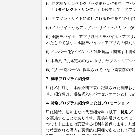
(e) お客様がリンクをクリックまたは仲介ウェ
（「
リダイレクト・リンク
」）を経由して、アマ
(f) アマゾン・サイトに適用される条件を遵守せ
(g) 乙のサイトからアマゾン・サイトへのリン
(h) 承認モバイル・アプリ以外のモバイル・アプリ
れたものではない承認モバイル・アプリ内の特別
(i) メンバー紹介イベントの対象商品（関連する
(j) 本規約で別途定めのない限り、サブスクリプ
(k) 商品一覧ページに掲載されていない発表前の
3. 標準プログラム紹介料
甲は乙に対し、本紹介料率表に記載された制限お
す。紹介料は、適格収入のパーセンテージとして
4. 特別プログラム紹介料またはプロモーション
甲は随時、追加または代替紹介料（以下「
特別プ
を実施することがあります。疑義を避けるために
つでも中止または変更する権利を留保します。別
て特定される購入と実質的に同種であるとして不