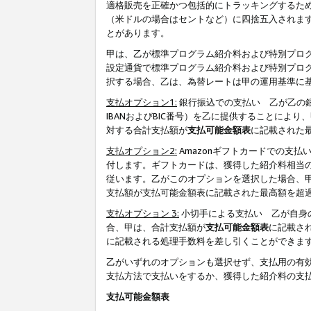
適格販売を正確かつ包括的にトラッキングするた
（米ドルの場合はセントなど）に四捨五入されま
とがあります。
甲は、乙が標準プログラム紹介料および特別プロ
設定通貨で標準プログラム紹介料および特別プロ
択する場合、乙は、為替レートは甲の運用基準に
支払オプション1:
銀行振込での支払い 乙が乙の銀
IBANおよびBIC番号）を乙に提供することに
対する合計支払額が
支払可能金額表
に記載された
支払オプション2:
Amazonギフトカードでの支
付します。ギフトカードは、獲得した紹介料相当
従います。乙がこのオプションを選択した場合、
支払額が支払可能金額表に記載された最高額を超
支払オプション 3:
小切手による支払い 乙が自身
合、甲は、合計支払額が
支払可能金額表
に記載さ
に記載される処理手数料を差し引くことができま
乙がいずれのオプションも選択せず、支払用の有
支払方法で支払いをするか、獲得した紹介料の支
支払可能金額表