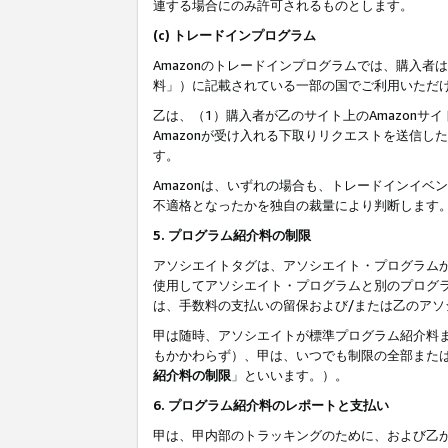
連する場合にのみ許可されるものとします。
(c) トレードインプログラム
Amazonのトレードインプログラムでは、購入者
料」）に記載されている一部の国でご利用いただ
乙は、（1）購入者が乙のサイト上のAmazon
Amazonが受け入れる下取りリクエストを送信し
す。
Amazonは、いずれの場合も、トレードインイベ
不適格となったかを独自の裁量により判断します
5. プログラム紹介料の制限
アソシエイトタグは、アソシエイト・プログラム
使用してアソシエイト・プログラムと別のプログ
は、手数料の支払いの留保および/または乙のア
甲は随時、アソシエイトが標準プログラム紹介料
もかかわらず）、甲は、いつでも制限の全部また
紹介料の制限
」といいます。）。
6. プログラム紹介料のレポートと支払い
甲は、甲内部のトラッキングのために、および乙