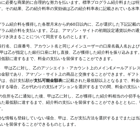
めに必要な商業的に合理的な努力を払います。標準プログラム紹介料または特
す。その結果、乙の紹介料率の実効値は乙の紹介料率表に記載されている水準
グラム紹介料を獲得した各暦月末から約60日以内に、乙が選択した下記記載
グラム紹介料を支払います。乙は、アマゾン・サイトの初期設定通貨以外の通
基づき決まることについて同意するものとします。
行名、口座番号、アカウント名と同じメインユーザーの口座名義人名および
より、甲は乙が指定した銀行口座に対し直接、乙が獲得した紹介料を振り込みま
最低額に達するまで、料金の支払いを留保することができます。
払い 甲は乙に対し、乙のアソシエイト・アカウント上のメインEメールアドレ
の金額であり、アマゾン・サイト上の商品と交換することができます。ギフト
甲は、合計支払額が
支払可能金額表
に記載された最低額以上となるまで、料金
過する場合、乙が代わりの支払オプションを選択するまでの間、料金の支払い
の住所を乙に通知した後、甲は乙に対し、乙が獲得した紹介料相当の小切手
れた最低額に達するまで、紹介料の支払いを留保することができるとともに、
す。
効な情報も登録していない場合、甲は、乙が支払方法を選択するまでまたは当
払いを留保することができるものとします。