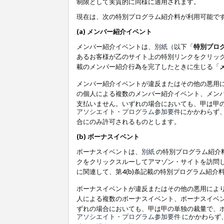
制限として実質的に同様に適用されます。
現在は、次の特別プログラム紹介料が利用可能で
(a) メンバー紹介イベント
メンバー紹介イベントは、
別紙
（以下「
特別プロ
あるお客様が乙のサイト上の特別リンクをクリック
載のメンバー紹介行為を完了したときに生じる「
メンバー紹介イベントが違反またはその他の悪用
の個人による複数のメンバー紹介イベント、メン
支払いません。いずれの場合においても、甲は甲
アソシエイト・プログラム参加要件
にかかわらず
合にのみ許可されるものとします。
(b) ボーナスイベント
ボーナスイベントは、
別紙
の特別プログラム紹介料
クをクリックスルーしてアマゾン・サイトを訪問し
に関連して、第4(b)条記載の特別プログラム紹介
ボーナスイベントが違反またはその他の悪用によ
人による複数のボーナスイベント、ボーナスイベ
ずれの場合においても、甲は甲の単独の裁量で、
アソシエイト・プログラム参加要件
にかかわらず