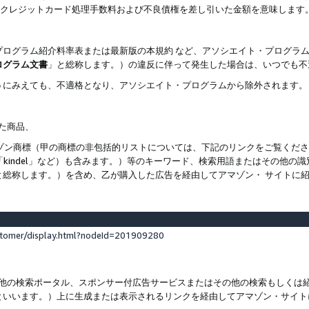
ト、クレジットカード処理手数料および不良債権を差し引いた金額を意味します
プログラム紹介料率表または最新版の本規約 など、アソシエイト・プログラ
ログラム文書
」と総称します。）の違反に伴って発生した場合は、いつでも不
うにみえても、不適格となり、アソシエイト・プログラムから除外されます。
れた商品、
他のアマゾン商標（甲の商標の非包括的リストについては、下記のリンクをご覧く
よび「kindel」など）も含みます。）等のキーワード、検索用語またはその
と総称します。）を含め、乙が購入した広告を経由してアマゾン・ サイトに
stomer/display.html?nodeId=201909280
その他の検索ポータル、スポンサー付広告サービスまたはその他の検索もしく
といいます。）上に生成または表示されるリンクを経由してアマゾン・サイト