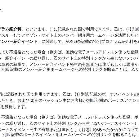
す。
グラム紹介料
」といいます。）に記載された国で利用できます。乙は、(1)
別
スルーしてアマゾン・サイト上のメンバー紹介用ホームページを訪問したとき
メンバー紹介イベント
」に関連して、第4(a)条記載の特別プログラム紹介料
により不適格となった場合（例えば、無効な電子メールアドレスを使った登録
バー紹介イベントの繰り返し、乙のサイト上の特別リンクから生じないメンバ
の単独の裁量で、メンバー紹介イベント発生の有無または違反もしくは悪用が
、
別紙
記載のメンバー紹介用ホームページへの特別リンクを貼ることは、乙サ
に記載された国で利用できます。乙は、(1)
別紙
記載のボーナスイベントの
たとき、および(2)そのセッション中にお客様が
別紙
記載のボーナスアクシ
料を獲得します。
り不適格となった場合（例えば、無効な電子メールアドレスを使った登録、ボ
ントの繰り返し、乙のサイト上の特別リンクから生じないボーナスイベント）
ボーナスイベント発生の有無または違反もしくは悪用があったか否かについて
、
別紙
記載のボーナスイベント用ホームページへの特別リンクを貼ることは