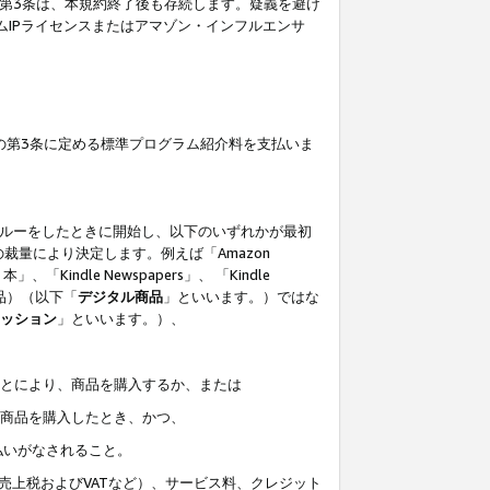
の第3条は、本規約終了後も存続します。疑義を避け
ムIPライセンスまたはアマゾン・インフルエンサ
の第3条に定める標準プログラム紹介料を支払いま
スルーをしたときに開始し、以下のいずれかが最初
裁量により決定します。例えば「Amazon
」、「Kindle Newspapers」、 「Kindle
は商品）（以下「
デジタル商品
」といいます。）ではな
ッション
」といいます。）、
ことにより、商品を購入するか、または
該商品を購入したとき、かつ、
払いがなされること。
売上税およびVATなど）、サービス料、クレジット