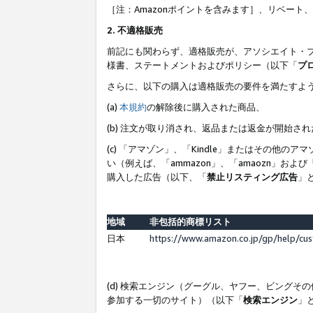
［注：Amazonポイントを含みます］、リベー
2. 不適格販売
前記にも関わらず、適格販売が、アソシエイト・
様書、ステートメントおよびポリシー（以下「
プ
さらに、以下の購入は適格販売の要件を満たすよ
(a)
本規約
の解除後に購入された商品、
(b) 注文が取り消され、返品または返金が開始さ
(c) 「アマゾン」、「Kindle」またはその
い（例えば、「ammazon」、「amaozn」お
購入した広告（以下、「
禁止リスティング広告
」
地域
非包括的商標リスト
日本
https://www.amazon.co.jp/gp/help/cu
(d) 検索エンジン（グーグル、ヤフー、ビング
参加する一切のサイト）（以下「
検索エンジン
」