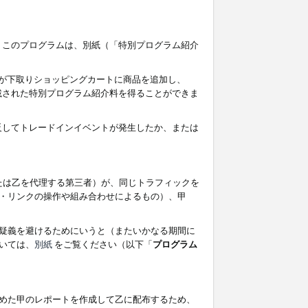
す。このプログラムは、別紙（「特別プログラム紹介
者が下取りショッピングカートに商品を追加し、
記載された特別プログラム紹介料を得ることができま
違反してトレードインイベントが発生したか、または
たは乙を代理する第三者）が、同じトラフィックを
・リンクの操作や組み合わせによるもの）、甲
疑義を避けるためにいうと（またいかなる期間に
いては、
別紙
をご覧ください（以下「
プログラム
めた甲のレポートを作成して乙に配布するため、