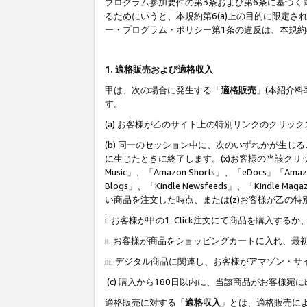
プログラム参加要件の第3条および第6条に基づく
るためにいうと、本規約第6(a)上の目的に限定
ー・プログラム・ポリシー第1条の違反は、本規
1. 適格販売および適格収入
甲は、次の場合に発生する「
適格販売
」(本紹介
す。
(a) お客様が乙のサイト上の特別リンクのクリッ
(b) 同一のセッション中に、次のいずれかが生
に生じたときに終了します。(x)お客様の当該クリ
Music」、「Amazon Shorts」、「eDocs」「Ama
Blogs」、「Kindle Newsfeeds」、「Ki
い商品を注文した時点、または(z)お客様が乙の
i. お客様が甲の1-Click注文にて商品を購入するか
ii. お客様が商品をショッピングカートに入れ
iii. デジタル商品に関連し、お客様がアマゾ
(c) 購入から180日以内に、当該商品がお客
適格販売に対する「
適格収入
」とは、適格販売に