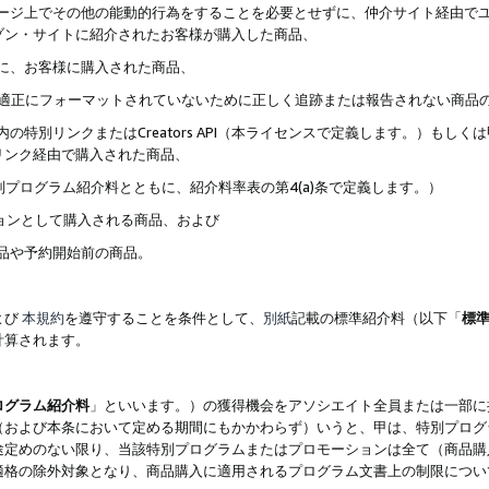
ブページ上でその他の能動的行為をすることを必要とせずに、仲介サイト経由で
ゾン・サイトに紹介されたお客様が購入した商品、
ずに、お客様に購入された商品、
クが適正にフォーマットされていないために正しく追跡または報告されない商品
内の特別リンクまたはCreators API（本ライセンスで定義します。）も
リンク経由で購入された商品、
特別プログラム紹介料とともに、紹介料率表の第4(a)条で定義します。）
ションとして購入される商品、および
商品や予約開始前の商品。
よび
本規約
を遵守することを条件として、
別紙
記載の標準紹介料（以下「
標
計算されます。
ログラム紹介料
」といいます。）の獲得機会をアソシエイト全員または一部に
（および本条において定める期間にもかかわらず）いうと、甲は、特別プログ
途定めのない限り、当該特別プログラムまたはプロモーションは全て（商品購
適格の除外対象となり、商品購入に適用されるプログラム文書上の制限につい