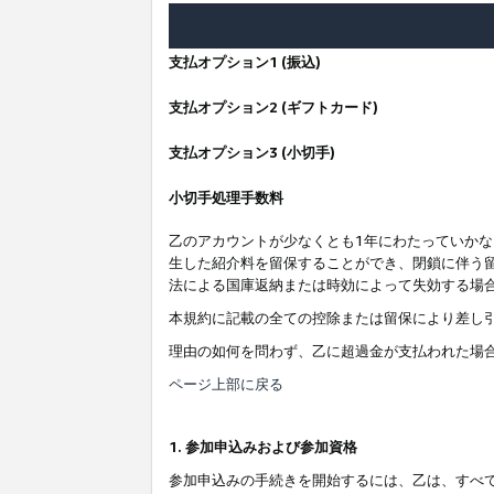
支払オプション1 (振込)
支払オプション2 (ギフトカード)
支払オプション3 (小切手)
小切手処理手数料
乙のアカウントが少なくとも1年にわたっていか
生した紹介料を留保することができ、閉鎖に伴う
法による国庫返納または時効によって失効する場
本規約に記載の全ての控除または留保により差し
理由の如何を問わず、乙に超過金が支払われた場
ページ上部に戻る
1. 参加申込みおよび参加資格
参加申込みの手続きを開始するには、乙は、すべ