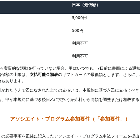
日本（最低額）
5,000円
500円
利用不可
利用不可
なる実質的な活動を行っていない場合、甲はいつでも、7日前に書面による通
留保額の上限は、
支払可能金額表
のギフトカードの最低額とします。さらに、
合もあります。
引かれたうえで乙になされた全ての支払いは、本規約に基づき乙に支払うべき
合、甲が本規約に基づき後日乙に支払う紹介料から同額を調整または相殺する
アソシエイト・プログラム参加要件（「参加要件」）
ての必要事項を正確に記入したアソシエイト・プログラム申込フォームを提出