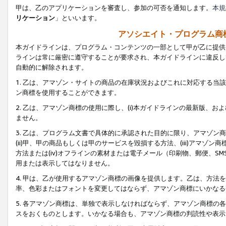
甲は、乙のアプリケーションを審査し、参加の可否を通知します。
本規
リケーション
」といいます。
アソシエイト・プログラム商
本ガイドラインは、プログラム・コンテンツの一部として甲が乙に提供
ラインは常に厳密に遵守することが要求され、本ガイドラインに違反し
自動的に解除されます。
1. 乙は、アマゾン・サイトの商品の在庫状況およびこれに対応する
ン商標を使用することができます。
2. 乙は、アマゾン商標の使用に際し、(i)本ガイドラインの最新版、およ
ません。
3. 乙は、プログラム文書で具体的に承認された目的に限り、アマゾン
(ii)甲、甲の商品もしくは甲のサービスを毀損する方法、(iii)アマ
方法または(iv)オフラインの素材または電子メール（印刷物、郵便、S
用または表示してはなりません。
4. 甲は、乙が使用するアマゾン商標の画像を提供します。乙は、方
率、色彩またはフォントを変更してはならず、アマゾン商標にいかなる
5. 各アマゾン商標は、単独で表示しなければならず、アマゾン商標
スをおくものとします。いかなる場合も、アマゾン商標の判読性や表示