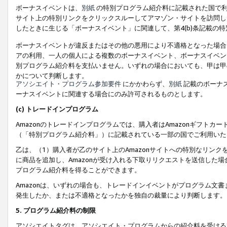
ボーナスイベントは、
別紙
の特別プログラム紹介料に記載された国で利
サイト上の特別リンクをクリックスルーしてアマゾン・サイトを訪問した
したときに生じる「ボーナスイベント」に関連して、第4(b)条記載の
ボーナスイベントが違反またはその他の悪用により不適格となった場合
アの利用、一人の個人による複数のボーナスイベント、ボーナスイベン
別プログラム紹介料を支払いません。いずれの場合においても、甲は甲
かについて判断します。
アソシエイト・プログラム参加要件
にかかわらず、
別紙
記載のボーナ
ーナスイベントに関連する場合にのみ許可されるものとします。
(c) トレードインプログラム
Amazonのトレードインプログラムでは、購入者はAmazonギフト
（「特別プログラム紹介料」）に記載されている一部の国でご利用いた
乙は、（1）購入者が乙のサイト上のAmazonサイトへの特別なリン
に商品を追加し、Amazonが受け入れる下取りリクエストを送信した場
プログラム紹介料を得ることができます。
Amazonは、いずれの場合も、トレードインイベントがプログラム文書
発生したか、または不適格となったかを独自の裁量により判断します。
5. プログラム紹介料の制限
アソシエイトタグは、アソシエイト・プログラムからの紹介料を受ける