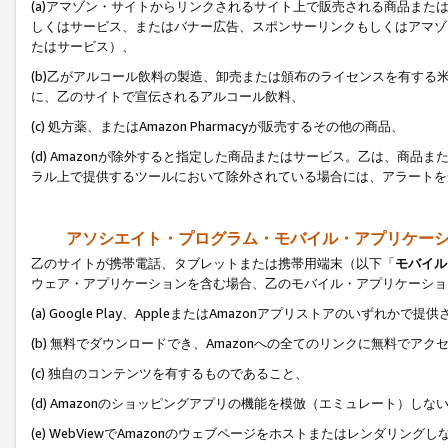
(a)アマゾン・サイトからリンクされるサイト上で販売される商品またはサ
しくはサービス、またはバナー広告、スポンサーリンクもしくはアマゾ
たはサービス）、
(b)乙がアルコール飲料の製造、卸売または頒布のライセンスを有す
に、乙のサイトで宣伝されるアルコール飲料、
(c) 処方薬、またはAmazon Pharmacyが販売するその他の商品、
(d) Amazonが除外すると指定した商品またはサービス。乙は、商品また
ラル上で提供するツールにおいて除外されている場合には、アラートを
アソシエイト・プログラム・モバイル・アプリケー
乙のサイトが携帯電話、タブレットまたは携帯用端末（以下「
モバイル
ウェア・アプリケーションを含む場合、乙のモバイル・アプリケーショ
(a) Google Play、AppleまたはAmazonアプリストアのいずれかで
(b) 無料でダウンロードでき、Amazonへの全てのリンクに無料でアク
(c) 独自のコンテンツを有するものであること、
(d) Amazonのショッピングアプリの機能を模倣（エミュレート）しな
(e) WebViewでAmazonのウェブページをホストまたはレンダリング