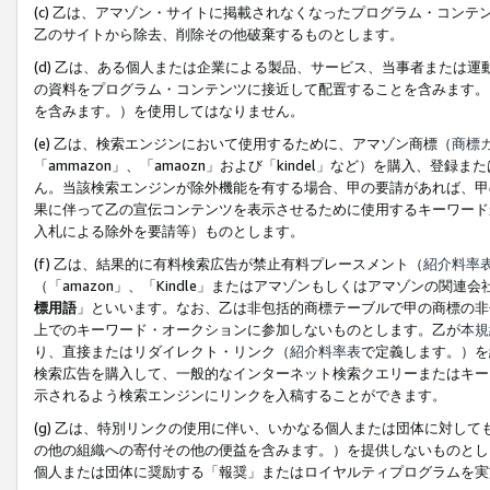
(c) 乙は、アマゾン・サイトに掲載されなくなったプログラム・コン
乙のサイトから除去、削除その他破棄するものとします。
(d) 乙は、ある個人または企業による製品、サービス、当事者または
の資料をプログラム・コンテンツに接近して配置することを含みます。
を含みます。）を使用してはなりません。
(e) 乙は、検索エンジンにおいて使用するために、アマゾン商標（
商標
「ammazon」、「amaozn」および「kindel」など）を購入
ん。当該検索エンジンが除外機能を有する場合、甲の要請があれば、甲
果に伴って乙の宣伝コンテンツを表示させるために使用するキーワード
入札による除外を要請等）ものとします。
(f) 乙は、結果的に有料検索広告が禁止有料プレースメント（
紹介料率
（「amazon」、「Kindle」またはアマゾンもしくはアマゾンの
標用語
」といいます。なお、乙は非包括的商標テーブルで甲の商標の非
上でのキーワード・オークションに参加しないものとします。乙が
本規
り、直接またはリダイレクト・リンク（
紹介料率表
で定義します。）を
検索広告を購入して、一般的なインターネット検索クエリーまたはキー
示されるよう検索エンジンにリンクを入稿することができます。
(g) 乙は、特別リンクの使用に伴い、いかなる個人または団体に対し
の他の組織への寄付その他の便益を含みます。）を提供しないものとし
個人または団体に奨励する「報奨」またはロイヤルティプログラムを実