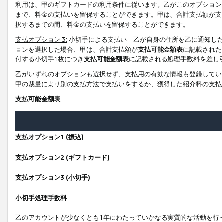
利用は、甲のギフトカードの利用条件に従います。乙がこのオプション
まで、料金の支払いを留保することができます。甲は、合計支払額が支
択するまでの間、料金の支払いを留保することができます。
支払オプション 3:
小切手による支払い 乙が自身の住所を乙に通知し
ョンを選択した場合、甲は、合計支払額が
支払可能金額表
に記載された
付する小切手1枚につき
支払可能金額表
に記載される処理手数料を差し
乙がいずれのオプションも選択せず、支払用の有効な情報も登録してい
甲の裁量により別の支払方法で支払いをするか、獲得した紹介料の支払
支払可能金額表
支払オプション1 (振込)
支払オプション2 (ギフトカード)
支払オプション3 (小切手)
小切手処理手数料
乙のアカウントが少なくとも1年にわたっていかなる実質的な活動を行