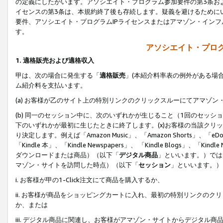
の定義にしたがいます。アソシエイト・プログラム参加要件の第3条お
イセンスの第3条は、本規約終了後も存続します。疑義を避けるためにい
要件、アソシエイト・プログラムIPライセンスまたはアマゾン・イン
す。
アソシエイト・プログ
1. 適格販売および適格収入
甲は、次の場合に発生する「
適格販売
」(本紹介料率表の例外がある場
ム紹介料を支払います。
(a) お客様が乙のサイト上の特別リンクのクリックスルーにてアマゾン
(b) 同一のセッション中に、次のいずれかが生じること（1回のセッ
下のいずれかが最初に生じたときに終了します。(x)お客様の当該クリッ
り決定します。例えば「Amazon Music」、「Amazon Shorts」、「eDo
「Kindle 本」、「Kindle Newspapers」、 「Kindle Blogs」、「
ダウンロードまたは商品）（以下「
デジタル商品
」といいます。）では
マゾン・サイトを訪問した時点）（以下「
セッション
」といいます。）
i. お客様が甲の1-Click注文にて商品を購入するか、
ii. お客様が商品をショッピングカートに入れ、最初の特別リンクの
か、または
iii. デジタル商品に関連し、お客様がアマゾン・サイトからデジタ