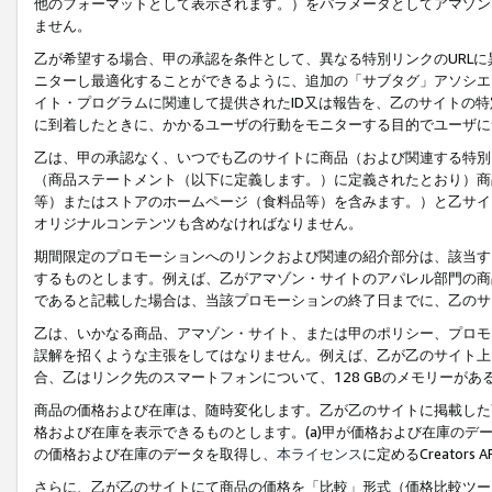
他のフォーマットとして表示されます。）をパラメータとしてアマゾン
ません。
乙が希望する場合、甲の承認を条件として、異なる特別リンクのURL
ニターし最適化することができるように、追加の「サブタグ」アソシエ
イト・プログラムに関連して提供されたID又は報告を、乙のサイトの
に到着したときに、かかるユーザの行動をモニターする目的でユーザに
乙は、甲の承認なく、いつでも乙のサイトに商品（および関連する特別
（商品ステートメント（以下に定義します。）に定義されたとおり）商
等）またはストアのホームページ（食料品等）を含みます。）と乙サイ
オリジナルコンテンツも含めなければなりません。
期間限定のプロモーションへのリンクおよび関連の紹介部分は、該当す
するものとします。例えば、乙がアマゾン・サイトのアパレル部門の商
であると記載した場合は、当該プロモーションの終了日までに、乙のサ
乙は、いかなる商品、アマゾン・サイト、または甲のポリシー、プロモ
誤解を招くような主張をしてはなりません。例えば、乙が乙のサイト上に
合、乙はリンク先のスマートフォンについて、128 GBのメモリーが
商品の価格および在庫は、随時変化します。乙が乙のサイトに掲載した
格および在庫を表示できるものとします。(a)甲が価格および在庫のデータを
の価格および在庫のデータを取得し、
本ライセンス
に定めるCreator
さらに、乙が乙のサイトにて商品の価格を「比較」形式（価格比較ツー