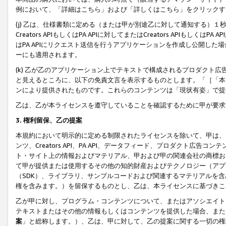
例において、「詳細はこちら」および「詳しくはこちら」をクリックす
(j) 乙は、仕様書類に定める（または甲が別途乙に対して通知する）
Creators APIもしくはPA APIに対してまたはCreators APIもしく
はPA APIにリクエスト送信を行うアプリケーションを作成し公開し
ーにも適用されます。
(k) 乙が乙のアプリケーション上でテキストで構成されるプロダクト
と見えるところに、以下の免責文言を表示するものとします。「［「本
ンにより提供されたものです。これらのコンテンツは「現状有姿」で提
乙は、乙が本ライセンスを遵守していることを確認するために甲が要求
3. 権利留保、乙の提案
本規約において明示的に定める制限されたライセンスを除いて、甲は、
ンツ、Creators API、PA API、データフィード、プロダクト
ト・サイト上の情報およびマテリアル、甲および甲の関連会社の商標お
て甲が提供または使用するその他の知的財産およびテクノロジー（アプ
（SDK）、ライブラリ、サンプルコードおよび関連するマテリアルを
権を含みます。）を留保するものとし、乙は、本ライセンスに基づきこ
乙が甲に対し、プログラム・コンテンツについて、またはアソシエイト
テキストまたはその他の情報もしくはコンテンツを提供した場合、また
案
」と総称します。）、乙は、甲に対して、乙の提案に関する一切の権