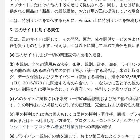
ェブサイトまたはその他の手段を通じて提供される、同じ、または類似
供される商品の「新品」の最低価格、および甲が乙に提供している場合
乙は、特別リンクを宣伝するために、Amazon上に特別リンクを投稿し
3. 乙のサイトに対する責任
乙は、乙のサイトに関して、その開発、運営、依存関係サービスおよび
任を負うものとします。例えば、乙は以下に関して単独で責任を負いま
(a) 乙のサイトおよび一切の関連設備の技術的運営、
(b) 本規約、全ての適用ある法令、条例、規則、政令、命令、ライセ
その他の適用ある政府当局の要件（開示（該当する場合は、米連邦取引
グ、データ保護およびプライバシー（該当する場合は、指令2002/58
（EU）2016/679）に関連するものを含む。）、ならびに乙とそ
される制限または要件を含む。）を遵守して、特別リンク及びプログラ
(c) 乙のサイトに掲載される素材（一切の商品説明およびその他の商
す。）の制作および掲載ならびにその正確性、完全性および適切性の確
(d) 甲の権利または他の個人もしくは団体の権利（著作権、商標、プ
違反または不正利用しない方法で、プログラム・コンテンツ、乙のサイ
ソシエイト・プログラム模倣品対策方針
への準拠の確保
(e) プライバシー規約その他を通じて、および第三者によるクッキー