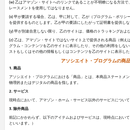
(w) 乙はアマゾン・サイトへのリンクであることが不明瞭になる方法
レースメントを使用してはなりません。
(x) 甲が要請する場合、乙は、甲に対して、乙が（プログラム・ポリ
を提供するものとします。乙が甲の要請にしたがって証明書を提供しな
(y) 甲が別途合意しない限り、乙のサイトは、価格のトラッキングお
(z) 乙は、アマゾン・サイトではないサイト上で提供される商品（例
グラム・コンテンツを乙のサイトに表示したり、その他の利用をしない
ストもしくはその他の情報もしくはコンテンツを乙のサイトに表示した
アソシエイト・プログラムの商
1. 商品
アソシエイト・プログラムにおける「商品」とは、本商品ステートメン
物理的またはデジタルの商品を指します。
2. サービス
現時点において、アマゾン・ホーム・サービス以外のサービスについて
3. 除外商品
前記にかかわらず、以下のアイテムおよびサービスは、現時点において
といいます。）