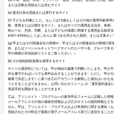
または活動を奨励または含むサイト
(e) 違法行為を奨励または実行するサイト
(f) 子どもを対象にした、もしくは13歳もしくはその他の適用年齢
集、使用または公開するサイト、またはすべての適用ある法令、条例、
制ルール、判決、判断、または子どもの保護に関連する適用ある政府当局の要
6501-6506)もしくはこれらに基づき公布された規則、または児童オ
(g) 甲またはその関連会社の商標や、甲またはその関連会社の商標の
ID、またはソーシャルネットワークサイトのユーザー名、グループ名
甲の商標の非包括的リストをご覧ください。）
(h) その他知的財産権を侵害するサイト
サイトの適切性については、甲が独自の裁量で判断いたします。甲が不
件を遵守すればいつでも再申込みすることができます。ただし、甲が1)
裁量で決定します）に基づき乙のアカウントを解除した場合はいかなる
うとすることはできません。
お問い合わせフォーム
の「運営規約違反に
承認手続を開始することができます。
乙は、アソシエイト・プログラムへの参加申込フォームに記載した情報
メールアドレスその他の連絡先情報および乙のサイトの識別情報などを
せん。甲は、アソシエイト・プログラムおよび本規約に関する通知（も
登録されたその時点で最新の電子メールアドレス宛てに送信することが