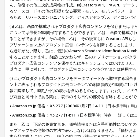
ん、修復その他二次的成果物の作成。(ii)Creators API、PA 
るソースコードその他の基礎となる要素（モデル、モデルパラメーター
るため、リバースエンジニアリング、ディスアセンブル、ディコンパイ
(h) 乙は、画像で構成されるプロダクト広告コンテンツを保存または
については最長24時間保存することができます。乙は、画像で構成さ
ることができますが、その場合、乙は、その後直ちに Creators AP
プリケーション上のプロダクト広告コンテンツを刷新することにより、
ら通知がない限り、乙は、個別のAmazon Standard Identification Nu
することができます。前記にかかわらず、乙のアプリケーションがクラ
プロダクト広告コンテンツを保存またはキャッシュしてはいけません。
以内に、甲に対して、プロダクト広告コンテンツを含むまたは使用する
(i) 乙がプロダクト広告コンテンツをデータフィードから取得する場合または
ン上に表示されるプロダクト広告コンテンツの刷新頻度が1時間に1回
報に隣接して、時刻/日付の表示を含めるものとします。ただし、乙の
び刷新と同日中である間は、表示のうち日付の部分を省略することがで
• Amazon.co.jp 価格： ¥3,277 (2008年1月7日 14:11（日本標準
• Amazon.co.jp 価格： ¥3,277 (14:11（日本標準時）時点 −詳しくは
また、乙は、下記の免責文言を、価格情報または入手可能性についての
ップアップその他類似の方法で表示しなければなりません。「価格およ
本商品の購入においては、購入の時点で（該当するアマゾン・サイト）