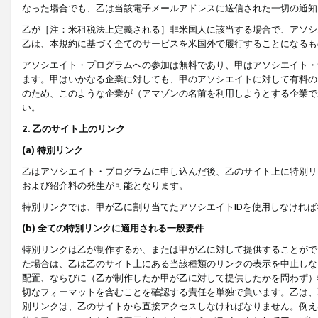
なった場合でも、乙は当該電子メールアドレスに送信された一切の通知
乙が［注：米租税法上定義される］非米国人に該当する場合で、アソシ
乙は、本規約に基づく全てのサービスを米国外で履行することになるも
アソシエイト・プログラムへの参加は無料であり、甲はアソシエイト・
ます。甲はいかなる企業に対しても、甲のアソシエイトに対して有料の
のため、このような企業が（アマゾンの名前を利用しようとする企業で
い。
2. 乙のサイト上のリンク
(a) 特別リンク
乙はアソシエイト・プログラムに申し込んだ後、乙のサイト上に特別リ
および紹介料の発生が可能となります。
特別リンクでは、甲が乙に割り当てたアソシエイトIDを使用しなけれ
(b) 全ての特別リンクに適用される一般要件
特別リンクは乙が制作するか、または甲が乙に対して提供することがで
た場合は、乙は乙のサイト上にある当該種類のリンクの表示を中止しな
配置、ならびに（乙が制作したか甲が乙に対して提供したかを問わず）
切なフォーマットを含むことを確認する責任を単独で負います。乙は、
別リンクは、乙のサイトから直接アクセスしなければなりません。例えば、