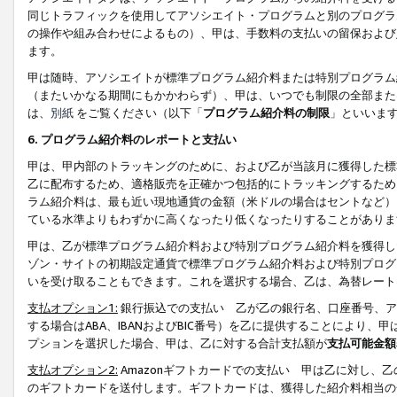
同じトラフィックを使用してアソシエイト・プログラムと別のプログラ
の操作や組み合わせによるもの）、甲は、手数料の支払いの留保および
ます。
甲は随時、アソシエイトが標準プログラム紹介料または特別プログラム
（またいかなる期間にもかかわらず）、甲は、いつでも制限の全部また
は、
別紙
をご覧ください（以下「
プログラム紹介料の制限
」といいま
6. プログラム紹介料のレポートと支払い
甲は、甲内部のトラッキングのために、および乙が当該月に獲得した標
乙に配布するため、適格販売を正確かつ包括的にトラッキングするため
ラム紹介料は、最も近い現地通貨の金額（米ドルの場合はセントなど）
ている水準よりもわずかに高くなったり低くなったりすることがありま
甲は、乙が標準プログラム紹介料および特別プログラム紹介料を獲得し
ゾン・サイトの初期設定通貨で標準プログラム紹介料および特別プログ
いを受け取ることもできます。これを選択する場合、乙は、為替レート
支払オプション1:
銀行振込での支払い 乙が乙の銀行名、口座番号、ア
する場合はABA、IBANおよびBIC番号）を乙に提供することにより
プションを選択した場合、甲は、乙に対する合計支払額が
支払可能金額
支払オプション2:
Amazonギフトカードでの支払い 甲は乙に対し、
のギフトカードを送付します。ギフトカードは、獲得した紹介料相当の