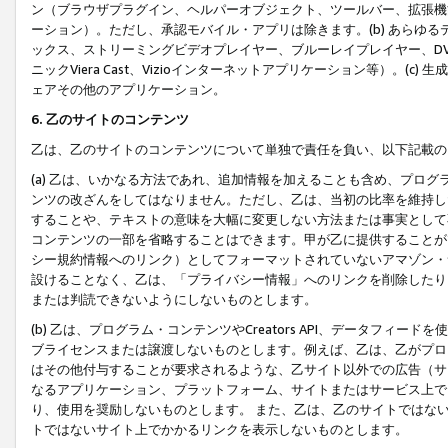
ン（ブラウザプラグイン、ヘルパーオブジェクト、ツールバー、拡張機
ーション）。ただし、承認モバイル・アプリは除きます。(b) あらゆ
ックス、ストリーミングビデオプレイヤー、ブルーレイプレイヤー、DVDプ
ニックViera Cast、Vizioインターネットアプリケーション等）。(
ェアその他のアプリケーション。
6. 乙のサイトのコンテンツ
乙は、乙のサイトのコンテンツについて単独で責任を負い、以下記載の
(a) 乙は、いかなる方法であれ、追加情報を加えることも含め、プロ
ンツの改ざんをしてはなりません。ただし、乙は、当初の比率を維持し
することや、テキストの意味を大幅に変更しない方法または事実として
コンテンツの一部を省略することはできます。甲が乙に提供することが
シー規約情報へのリンク）としてフォーマットされていないアマゾン・
設けることなく、乙は、「プライバシー情報」へのリンクを削除したり
または判読できないようにしないものとします。
(b) 乙は、プログラム・コンテンツやCreators API、データフ
ブライセンスまたは譲渡しないものとします。例えば、乙は、乙がプロ
はその他付与することが要求されるような、乙サイト以外での広告（サ
なるアプリケーション、プラットフォーム、サイトまたはサービス上で
り、使用を奨励しないものとします。 また、乙は、乙のサイトではな
トではないサイト上でかかるリンクを表示しないものとします。