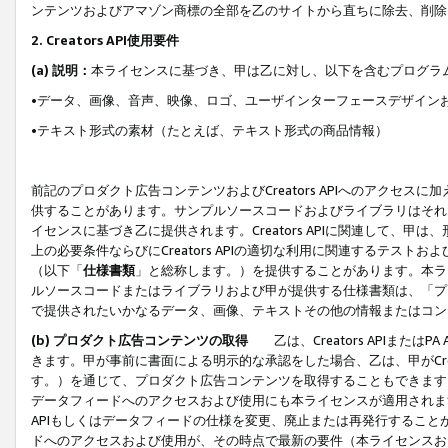
ンテンツおよびアマゾン商標の全部を乙のサイトから直ちに除去、削除
2. Creators API使用要件
(a) 説明：
本ライセンスに基づき、甲は乙に対し、以下を含むプログラ
•データ、画像、音声、映像、ロゴ、ユーザインターフェースデザイン
•テキスト形式の素材（たとえば、テキスト形式の商品情報）
前記のプロダクト広告コンテンツおよびCreators APIへのアクセスに
供することがあります。サンプルソースコードおよびライブラリはそれ
イセンスに基づき乙に提供されます。Creators APIに関連して
上の必要条件ならびにCreators APIの適切な利用に関連するテ
（以下「
仕様書類
」と総称します。）を提供することがあります。本ラ
ルソースコードまたはライブラリおよび甲が提供する仕様書類は、「プ
で提供されたいかなるデータ、画像、テキストその他の情報またはコン
(b) プロダクト広告コンテンツの取得
乙は、Creators APIま
きます。甲が事前に書面による明示的な承認をした場合、乙は、甲がCreator
す。）を通じて、プロダクト広告コンテンツを取得することもできます
データフィードへのアクセスおよび使用にも本ライセンスが適用されます。乙は
APIもしくはデータフィードの仕様を変更、廃止または再発行することがで
ドへのアクセスおよび使用が、その時点で最新の要件（本ライセンスお