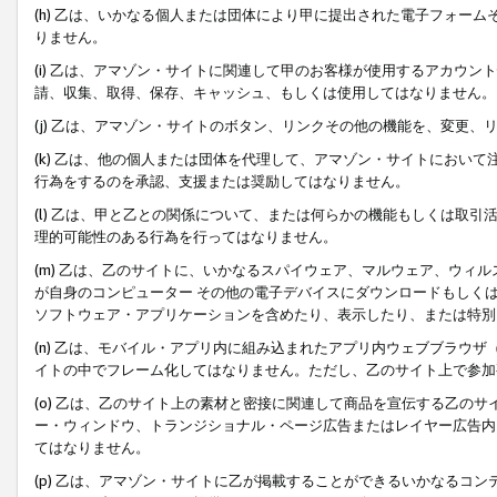
(h) 乙は、いかなる個人または団体により甲に提出された電子フォー
りません。
(i) 乙は、アマゾン・サイトに関連して甲のお客様が使用するアカウ
請、収集、取得、保存、キャッシュ、もしくは使用してはなりません。
(j) 乙は、アマゾン・サイトのボタン、リンクその他の機能を、変更
(k) 乙は、他の個人または団体を代理して、アマゾン・サイトにおい
行為をするのを承認、支援または奨励してはなりません。
(l) 乙は、甲と乙との関係について、または何らかの機能もしくは取
理的可能性のある行為を行ってはなりません。
(m) 乙は、乙のサイトに、いかなるスパイウェア、マルウェア、ウィ
が自身のコンピューター その他の電子デバイスにダウンロードもしく
ソフトウェア・アプリケーションを含めたり、表示したり、または特別
(n) 乙は、モバイル・アプリ内に組み込まれたアプリ内ウェブブラウザ
イトの中でフレーム化してはなりません。ただし、乙のサイト上で参加
(o) 乙は、乙のサイト上の素材と密接に関連して商品を宣伝する乙の
ー・ウィンドウ、トランジショナル・ページ広告またはレイヤー広告内
てはなりません。
(p) 乙は、アマゾン・サイトに乙が掲載することができるいかなるコ