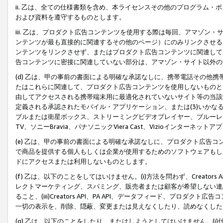
ii. 乙は、全ての仕様書類を含め、本ライセンスその他のプログラム
および資料を遵守するものとします。
iii. 乙は、プロダクト広告コンテンツを使用する際は毎回、アマゾ
ンテンツが最も直接的に関連するその他のページ）にのみリンクさせる
ンテンツをリンクさせず、またはプロダクト広告コンテンツに関連して
告コンテンツに密接に関連していない部分は、アマゾン・サイト以外の
(d) 乙は、甲の事前の書面による明確な承諾なしに、携帯電話その他
たはこれらに関連して、プロダクト広告コンテンツを使用しないものと
由してアクセスされる携帯端末用に最適化されていないサイト等の当該端
定義される承認されたモバイル・アプリケーション、または(3)いか
ブルまたは衛星ボックス、ストリーミングビデオプレイヤー、ブルーレイ
TV、ソニーBravia、パナソニックViera Cast、Vizioインター
(e) 乙は、甲の事前の書面による明確な承諾なしに、プロダクト広告
で商品を提供する個人もしくは企業が使用するためのソフトウェアもしくはその
ドにアクセスまたは利用しないものとします。
(f) 乙は、以下のことをしてはいけません。(i)方法を問わず、Creator
レクトマーケティング、スパミング、販売者または顧客が希望しない連
ること、(iii)Creators API、PA API、データフィード、プ
一切の表示を、削除、隠蔽、変更または見えなくしたり、読めなくした
(g) 乙は、以下のことをしたり、またはしようとしてはいけません。(