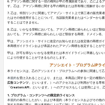
6. アマゾン商標に関する一切の権利が甲の専属財産であり、乙によ
す。乙は、アマゾン商標に関する甲の権利または所有権に抵触するいか
7. 乙は、特別リンクに関連してアマゾン・サイト上で第三者の販売
たはその他使用することについて、当該販売業者またはベンダーから書
することはできません。
8. 乙は、いかなる管轄においても、アマゾン商標に紛らわしいほど
おいても、アマゾン商標に紛らわしいほど類似する商標、ドメイン名、
甲は、アソシエイト・サイトに改定のお知らせまたは改定後の商標ガイ
本商標ガイドラインおよび承認されたアマゾン商標を改定することがで
甲は、許可を得ないいかなる使用または本ガイドラインに準拠しないい
により行使することができるものとします。
アソシエイト・プログラムIPラ
本ライセンスは、乙のアソシエイト・プログラムへの参加に関連して乙
本規約
を受け入れることにより、または、本商品に関する一定の種類の
広告コンテンツ
」といいます。）へのアクセスおよび利用ができる専有
「
Creators API
」といいます。）へのアクセスもしくは使用により、
1. プログラム・コンテンツへの限定的ライセンス
本規約
の条件にしたがい、および本規約（本ライセンスおよびその他の
加する目的に限り、甲は本規約により乙に対して、(a) プログラム・コ