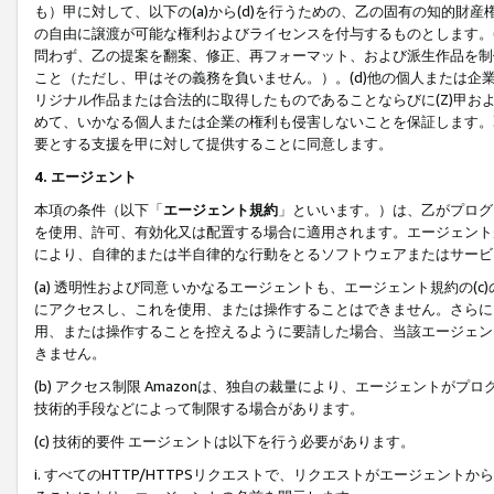
も）甲に対して、以下の(a)から(d)を行うための、乙の固有の知的
の自由に譲渡が可能な権利およびライセンスを付与するものとします。(
問わず、乙の提案を翻案、修正、再フォーマット、および派生作品を制
こと（ただし、甲はその義務を負いません。）。(d)他の個人または企
リジナル作品または合法的に取得したものであることならびに(Z)甲
めて、いかなる個人または企業の権利も侵害しないことを保証します。
要とする支援を甲に対して提供することに同意します。
4. エージェント
本項の条件（以下「
エージェント規約
」といいます。）は、乙がプログ
を使用、許可、有効化又は配置する場合に適用されます。エージェント
により、自律的または半自律的な行動をとるソフトウェアまたはサービ
(a) 透明性および同意 いかなるエージェントも、エージェント規約の
にアクセスし、これを使用、または操作することはできません。さらに、
用、または操作することを控えるように要請した場合、当該エージェン
きません。
(b) アクセス制限 Amazonは、独自の裁量により、エージェント
技術的手段などによって制限する場合があります。
(c) 技術的要件 エージェントは以下を行う必要があります。
i. すべてのHTTP/HTTPSリクエストで、リクエストがエージェ