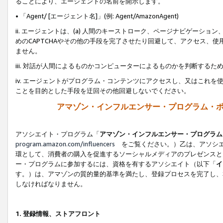
ることにより、エージェントの名前を開示します。
• 「Agent/ [エージェント名]」(例: Agent/AmazonAgent)
ii. エージェントは、(a) 人間のキーストローク、ページナビゲーシ
めのCAPTCHAやその他の手段を完了させたり回避して、アクセス、
ません。
iii. 対話が人間によるものかコンピューターによるものかを判断する
iv. エージェントがプログラム・コンテンツにアクセスし、又はこれ
ことを目的とした手段を迂回その他回避しないでください。
アマゾン・インフルエンサー・プログラム・
アソシエイト・プログラム「
アマゾン・インフルエンサー・プログラム
program.amazon.com/influencers
をご覧ください。）乙は、アソシエ
環として、消費者の購入を促進するソーシャルメディアのプレゼンスと
ー・プログラムに参加するには、資格を有するアソシエイト（以下「
イ
す。）は、アマゾンの質的量的基準を満たし、登録プロセスを完了し、
しなければなりません。
1.
登録情報、ストアフロント