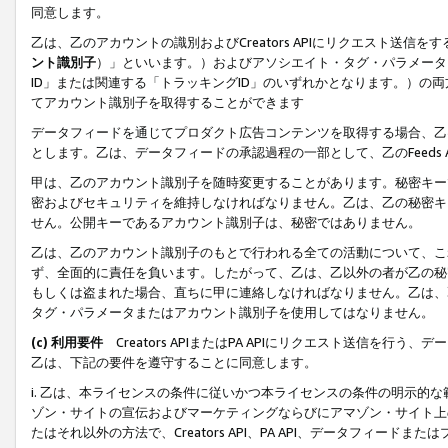
同意します。
乙は、乙のアカウントの識別およびCreators APIにリクエスト送
ント識別子
）」といいます。）およびアソシエイト・タグ・パラメータ（
ID」または関連する「トラッキングID」のいずれかとなります。）の両方
てアカウント識別子を取得することができます
データフィードを通じてプロダクト広告コンテンツを取得する場合、乙は、Cre
とします。乙は、データフィードの承認過程の一部として、乙のFeeds
甲は、乙のアカウント識別子を随時変更することがあります。秘密キー
密およびセキュリティを維持しなければなりません。乙は、乙の秘密キ
せん。公開キーであるアカウント識別子は、秘密ではありません。
乙は、乙のアカウント識別子のもとで行われる全ての活動について、こ
ず、全面的に責任を負います。したがって、乙は、乙以外の者が乙の秘
もしくは盗まれた場合、直ちに甲に連絡しなければなりません。乙は、
タグ・パラメータまたはアカウント識別子を使用してはなりません。
(c) 利用要件
Creators APIまたはPA APIにリクエスト送信を
乙は、下記の要件を遵守することに同意します。
i. 乙は、本ライセンスの条件に従いかつ本ライセンスの条件の明示的
ゾン・サイトの宣伝およびマーケティングならびにアマゾン・サイト上
たはそれ以外の方法で、Creators API、PA API、データフィー