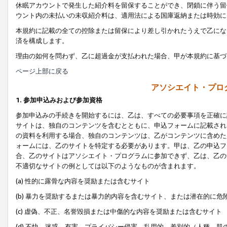
休眠アカウントで発生した紹介料を留保することができ、閉鎖に伴う留
ウント内の未払いの未収紹介料は、適用法による国庫返納または時効に
本規約に記載の全ての控除または留保により差し引かれたうえで乙にな
済を構成します。
理由の如何を問わず、乙に超過金が支払われた場合、甲が本規約に基づ
ページ上部に戻る
アソシエイト・プロ
1. 参加申込みおよび参加資格
参加申込みの手続きを開始するには、乙は、すべての必要事項を正確に
サイトは、独自のコンテンツを含むとともに、申込フォームに記載され
の資料を利用する場合、独自のコンテンツは、乙がコンテンツに含めた
ォームには、乙のサイトを特定する必要があります。甲は、乙の申込フ
合、乙のサイトはアソシエイト・プログラムに参加できず、乙は、乙の
不適切なサイトの例としては以下のようなものが含まれます。
(a) 性的に露骨な内容を奨励または含むサイト
(b) 暴力を奨励するまたは暴力的内容を含むサイト、または潜在的に
(c) 虚偽、不正、名誉毀損または中傷的な内容を奨励または含むサイト
(d) 不快、迷惑、有害、プライバシー侵害、乱用的、差別的（人種、