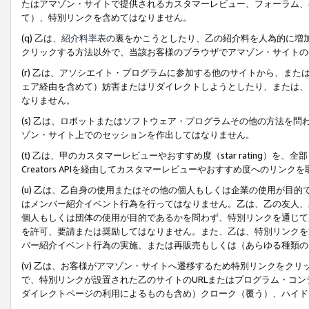
たはアマゾン・サイトで提供されるカスタマーレビュー、フォーラム、
て）、特別リンクを含めてはなりません。
(q) 乙は、
紹介料率表
の裏をかこうとしたり、乙の紹介料を人為的に増
クリックする方法以外で、当該お客様のブラウザでアマゾン・サイトの
(r) 乙は、アソシエイト・プログラムに参加する他のサイトから、ま
ェア経由を含めて）妨害またはリダイレクトしようとしたり、または、
なりません。
(s) 乙は、ロボットまたはソフトウェア・プログラムその他の方法を
ゾン・サイト上でのセッションを作出してはなりません。
(t) 乙は、甲のカスタマーレビューやおすすめ度（star rating
Creators APIを経由してカスタマーレビューやおすすめ度へのリンク
(u) 乙は、乙自身の使用またはその他の個人もしくは企業の使用が目
はメンバー紹介イベント行為を行ってはなりません。乙は、乙の友人、
個人もしくは団体の使用が目的であるかを問わず、特別リンクを通じて
を許可、要請または奨励してはなりません。また、乙は、特別リンクを
バー紹介イベント行為の実施、または再販売もしくは（あらゆる種類の
(v) 乙は、お客様がアマゾン・サイトへ遷移するため特別リンクをク
で、特別リンクが設置された乙のサイトのURLまたはプログラム・コ
ダイレクトページの利用によるものも含め）クローク（覆う）、ハイド