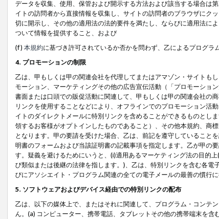
データを収集、使用、保管および開示する方法および該当する場合は第
イトの訪問者から直接情報を収集し、サイトの訪問者のブラウザにクッ
切に開示し、その他の適用法の法的要件を満たし、ならびに適用法によ
ついて情報を提供すること、および
(f)
本規約
に基づき許可されているか否かを問わず、乙によるプログラ
4. プロモーションの制限
乙は、甲もしくは甲の関連会社を代理してまたはアマゾン・サイトもし
モーション、マーケティングその他の広告宣伝活動（「プロモーション
書面または口頭での販促活動に関連して、甲もしくは甲の関連会社の商
リンクを使用することなどにより、オフラインでのプロモーション活動
イトのダイレクトメールに特別リンクを含めることができるものとしま
領するお客様がオプトインしたものであること）、その他本規約、商標
となります。甲の要請を受けた場合、乙は、前記を遵守していることを
明書のフォームおよび当該証明書の記載事項を指定します。乙が甲の要
す。疑義を避けるためにいうと、(i)適用あるマーケティング法の目的上(例
び類似または後継の法律を指します。)、乙は、特別リンクを含む各電子
びにアソシエイト・プログラム関連の全ての電子メールの最善の慣行に
5. ソフトウェアおよびデバイス経由での特別リンクの配布
乙は、以下の媒体上で、またはそれに関連して、プログラム・コンテン
ん。(a) コンピューター、携帯電話、タブレットその他の携帯端末を