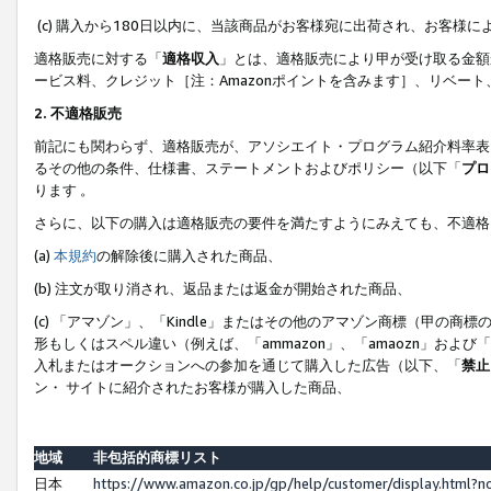
(c) 購入から180日以内に、当該商品がお客様宛に出荷され、お客
適格販売に対する「
適格収入
」とは、適格販売により甲が受け取る金額
ービス料、クレジット［注：Amazonポイントを含みます］、リベー
2. 不適格販売
前記にも関わらず、適格販売が、アソシエイト・プログラム紹介料率表
るその他の条件、仕様書、ステートメントおよびポリシー（以下「
プロ
ります 。
さらに、以下の購入は適格販売の要件を満たすようにみえても、不適格
(a)
本規約
の解除後に購入された商品、
(b) 注文が取り消され、返品または返金が開始された商品、
(c) 「アマゾン」、「Kindle」またはその他のアマゾン商標（甲
形もしくはスペル違い（例えば、「ammazon」、「amaozn」およ
入札またはオークションへの参加を通じて購入した広告（以下、「
禁止
ン・ サイトに紹介されたお客様が購入した商品、
地域
非包括的商標リスト
日本
https://www.amazon.co.jp/gp/help/customer/display.html