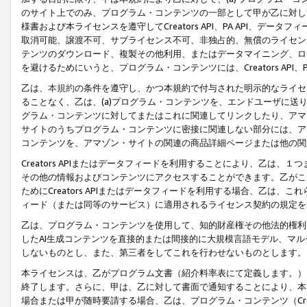
のサイト上でのみ、プログラム・コンテンツの一部として甲が乙に対し
様書および本ライセンスを遵守してCreators API、PA API、
取消可能、譲渡不可、サブライセンス不可、非独占的、無償のライセン
テンツのダウンロード、複製その他利用、またはデータマイニング、ロ
を避けるためにいうと、プログラム・コンテンツには、Creators AP
乙は、
本規約
の条件を遵守し、かつ本規約で付与された明示的なライセ
ることなく、乙は、(a)プログラム・コンテンツを、エンドユーザに
グラム・コンテンツに対してまたはこれに関連してリンクしたり、アマ
サイトのうちプログラム・コンテンツに密接に関連しない部分には、ア
コンテンツを、アマゾン・サイトの関連の商品詳細ページまたは他の関
Creators APIまたはデータフィードを利用することにより、乙は、
その他の情報およびコンテンツにアクセスすることができます。乙がこ
ためにCreators APIまたはデータフィードを利用する場合、乙は、こ
ィード（または同等のサービス）に適用されるライセンス契約の規定を
乙は、プログラム・コンテンツを使用して、知的財産権その他法的権利
したAI生成コンテンツを直接的または間接的に大規模言語モデル、マ
しないものとし、また、第三者をしてこれを行わせないものとします。
本ライセンスは、乙がプログラム文書（紹介料率表にて定義します。）
終了します。さらに、甲は、乙に対して書面で通知することにより、本
場合または甲が随時要請する場合、乙は、プログラム・コンテンツ（Cre