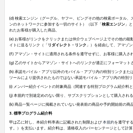
(d) 検索エンジン（グーグル、ヤフー、ビングその他の検索ポータル
ンのネットワークに参加する一切のサイト）（以下「
検索エンジン
」と
れたお客様が購入した商品、
(e) お客様がリンクをクリックまたは仲介ウェブページ上でその他の
イトに送るリンク（「
リダイレクト・リンク
」）を経由して、アマゾン
(f) アマゾン・サイトに適用される条件を遵守せずに、お客様に購入さ
(g) 乙のサイトからアマゾン・サイトへのリンクが適正にフォーマッ
(h) 承認モバイル・アプリ以外のモバイル・アプリ内の特別リンクまたはC
ツールにより提供されたものではない承認モバイル・アプリ内の特別リ
(i) メンバー紹介イベントの対象商品（関連する特別プログラム紹介料と
(j) 本規約で別途定めのない限り、サブスクリプションとして購入され
(k) 商品一覧ページに掲載されていない発表前の商品や予約開始前の商
3. 標準プログラム紹介料
甲は乙に対し、本紹介料率表に記載された制限および
本規約
を遵守す
す。）を支払います。紹介料は、適格収入のパーセンテージとして計算