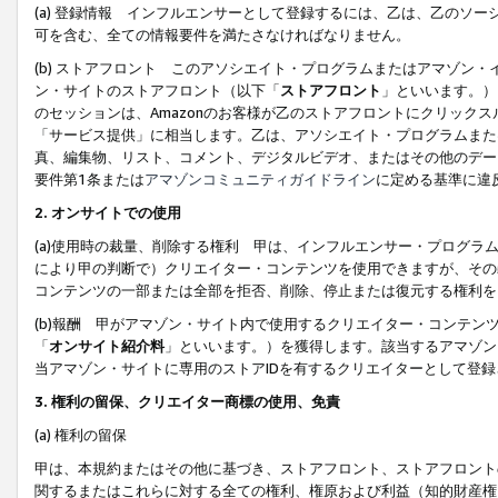
(a) 登録情報 インフルエンサーとして登録するには、乙は、乙のソ
可を含む、全ての情報要件を満たさなければなりません。
(b) ストアフロント このアソシエイト・プログラムまたはアマゾン
ン・サイトのストアフロント（以下「
ストアフロント
」といいます。）
のセッションは、Amazonのお客様が乙のストアフロントにクリック
「サービス提供」に相当します。乙は、アソシエイト・プログラムまた
真、編集物、リスト、コメント、デジタルビデオ、またはその他のデー
要件第1条または
アマゾンコミュニティガイドライン
に定める基準に違
2.
オンサイトでの使用
(a)使用時の裁量、削除する権利 甲は、インフルエンサー・プログラ
により甲の判断で）クリエイター・コンテンツを使用できますが、その
コンテンツの一部または全部を拒否、削除、停止または復元する権利を
(b)報酬 甲がアマゾン・サイト内で使用するクリエイター・コンテン
「
オンサイト紹介料
」といいます。）を獲得します。該当するアマゾン
当アマゾン・サイトに専用のストアIDを有するクリエイターとして登
3.
権利の留保、クリエイター商標の使用、免責
(a) 権利の留保
甲は、本規約またはその他に基づき、ストアフロント、ストアフロント
関するまたはこれらに対する全ての権利、権原および利益（知的財産権