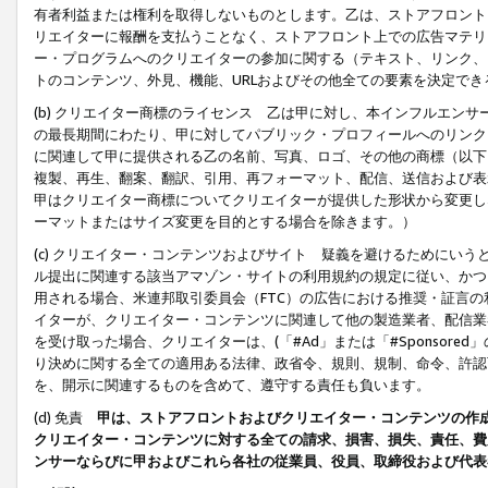
有者利益または権利を取得しないものとします。乙は、ストアフロントに
リエイターに報酬を支払うことなく、ストアフロント上での広告マテリア
ー・プログラムへのクリエイターの参加に関する（テキスト、リンク、
トのコンテンツ、外見、機能、URLおよびその他全ての要素を決定で
(b) クリエイター商標のライセンス 乙は甲に対し、本インフルエン
の最長期間にわたり、甲に対してパブリック・プロフィールへのリンク
に関連して甲に提供される乙の名前、写真、ロゴ、その他の商標（以下
複製、再生、翻案、翻訳、引用、再フォーマット、配信、送信および表
甲はクリエイター商標についてクリエイターが提供した形状から変更し
ーマットまたはサイズ変更を目的とする場合を除きます。）
(c) クリエイター・コンテンツおよびサイト 疑義を避けるためにい
ル提出に関連する該当アマゾン・サイトの利用規約の規定に従い、かつ、
用される場合、米連邦取引委員会（FTC）の広告における推奨・証言
イターが、クリエイター・コンテンツに関連して他の製造業者、配信業
を受け取った場合、クリエイターは、(「#Ad」または「#Sponsor
り決めに関する全ての適用ある法律、政省令、規則、規制、命令、許認
を、開示に関連するものを含めて、遵守する責任も負います。
(d) 免責
甲は、ストアフロントおよびクリエイター・コンテンツの作
クリエイター・コンテンツに対する全ての請求、損害、損失、責任、費
ンサーならびに甲およびこれら各社の従業員、役員、取締役および代表