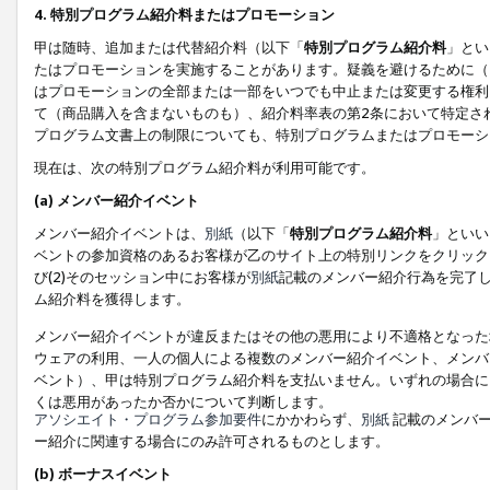
4. 特別プログラム紹介料またはプロモーション
甲は随時、追加または代替紹介料（以下「
特別プログラム紹介料
」とい
たはプロモーションを実施することがあります。疑義を避けるために（
はプロモーションの全部または一部をいつでも中止または変更する権利
て（商品購入を含まないものも）、紹介料率表の第2条において特定さ
プログラム文書上の制限についても、特別プログラムまたはプロモーシ
現在は、次の特別プログラム紹介料が利用可能です。
(a) メンバー紹介イベント
メンバー紹介イベントは、
別紙
（以下「
特別プログラム紹介料
」といい
ベントの参加資格のあるお客様が乙のサイト上の特別リンクをクリック
び(2)そのセッション中にお客様が
別紙
記載のメンバー紹介行為を完了
ム紹介料を獲得します。
メンバー紹介イベントが違反またはその他の悪用により不適格となった
ウェアの利用、一人の個人による複数のメンバー紹介イベント、メンバ
ベント）、甲は特別プログラム紹介料を支払いません。いずれの場合に
くは悪用があったか否かについて判断します。
アソシエイト・プログラム参加要件
にかかわらず、
別紙
記載のメンバー
ー紹介に関連する場合にのみ許可されるものとします。
(b) ボーナスイベント