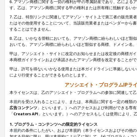
6. アマゾン商標に関する一切の権利が甲の専属財産であり、乙によ
す。乙は、アマゾン商標に関する甲の権利または所有権に抵触するいか
7. 乙は、特別リンクに関連してアマゾン・サイト上で第三者の販売
たはその他使用することについて、当該販売業者またはベンダーから書
することはできません。
8. 乙は、いかなる管轄においても、アマゾン商標に紛らわしいほど
おいても、アマゾン商標に紛らわしいほど類似する商標、ドメイン名、
甲は、アソシエイト・サイトに改定のお知らせまたは改定後の商標ガイ
本商標ガイドラインおよび承認されたアマゾン商標を改定することがで
甲は、許可を得ないいかなる使用または本ガイドラインに準拠しないい
により行使することができるものとします。
アソシエイト・プログラムIPラ
本ライセンスは、乙のアソシエイト・プログラムへの参加に関連して乙
本規約
を受け入れることにより、または、本商品に関する一定の種類の
広告コンテンツ
」といいます。）へのアクセスおよび利用ができる専有
「
Creators API
」といいます。）へのアクセスもしくは使用により、
1. プログラム・コンテンツへの限定的ライセンス
本規約
の条件にしたがい、および本規約（本ライセンスおよびその他の
加する目的に限り、甲は本規約により乙に対して、(a) プログラム・コ