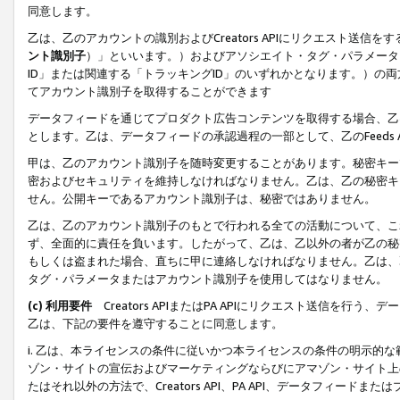
同意します。
乙は、乙のアカウントの識別およびCreators APIにリクエスト送
ント識別子
）」といいます。）およびアソシエイト・タグ・パラメータ（
ID」または関連する「トラッキングID」のいずれかとなります。）の両方
てアカウント識別子を取得することができます
データフィードを通じてプロダクト広告コンテンツを取得する場合、乙は、Cre
とします。乙は、データフィードの承認過程の一部として、乙のFeeds
甲は、乙のアカウント識別子を随時変更することがあります。秘密キー
密およびセキュリティを維持しなければなりません。乙は、乙の秘密キ
せん。公開キーであるアカウント識別子は、秘密ではありません。
乙は、乙のアカウント識別子のもとで行われる全ての活動について、こ
ず、全面的に責任を負います。したがって、乙は、乙以外の者が乙の秘
もしくは盗まれた場合、直ちに甲に連絡しなければなりません。乙は、
タグ・パラメータまたはアカウント識別子を使用してはなりません。
(c) 利用要件
Creators APIまたはPA APIにリクエスト送信を
乙は、下記の要件を遵守することに同意します。
i. 乙は、本ライセンスの条件に従いかつ本ライセンスの条件の明示的
ゾン・サイトの宣伝およびマーケティングならびにアマゾン・サイト上
たはそれ以外の方法で、Creators API、PA API、データフィー