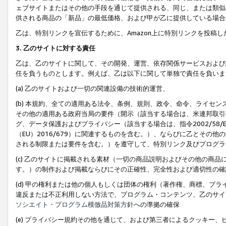
ェブサイトまたはその他の手段を通じて提供される、同じ、または類似
供される商品の「新品」の最低価格、および甲が乙に提供している場合
乙は、特別リンクを宣伝するために、Amazon上に特別リンクを投稿し
3. 乙のサイトに対する責任
乙は、乙のサイトに関して、その開発、運営、依存関係サービスおよび
任を負うものとします。例えば、乙は以下に関して単独で責任を負いま
(a) 乙のサイトおよび一切の関連設備の技術的運営、
(b) 本規約、全ての適用ある法令、条例、規則、政令、命令、ライセ
その他の適用ある政府当局の要件（開示（該当する場合は、米連邦取引
グ、データ保護およびプライバシー（該当する場合は、指令2002/58
（EU）2016/679）に関連するものを含む。）、ならびに乙とそ
される制限または要件を含む。）を遵守して、特別リンク及びプログラ
(c) 乙のサイトに掲載される素材（一切の商品説明およびその他の商
す。）の制作および掲載ならびにその正確性、完全性および適切性の確
(d) 甲の権利または他の個人もしくは団体の権利（著作権、商標、プ
違反または不正利用しない方法で、プログラム・コンテンツ、乙のサイ
ソシエイト・プログラム模倣品対策方針
への準拠の確保
(e) プライバシー規約その他を通じて、および第三者によるクッキー