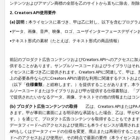
ンテンツおよびアマゾン商標の全部を乙のサイトから直ちに除去、削除
2. Creators API使用要件
(a) 説明：
本ライセンスに基づき、甲は乙に対し、以下を含むプログラ
•データ、画像、音声、映像、ロゴ、ユーザインターフェースデザイン
•テキスト形式の素材（たとえば、テキスト形式の商品情報）
前記のプロダクト広告コンテンツおよびCreators APIへのアクセスに
供することがあります。サンプルソースコードおよびライブラリはそれ
イセンスに基づき乙に提供されます。Creators APIに関連して
上の必要条件ならびにCreators APIの適切な利用に関連するテ
（以下「
仕様書類
」と総称します。）を提供することがあります。本ラ
ルソースコードまたはライブラリおよび甲が提供する仕様書類は、「プ
で提供されたいかなるデータ、画像、テキストその他の情報またはコン
(b) プロダクト広告コンテンツの取得
乙は、Creators APIま
きます。甲が事前に書面による明示的な承認をした場合、乙は、甲がCreator
す。）を通じて、プロダクト広告コンテンツを取得することもできます
データフィードへのアクセスおよび使用にも本ライセンスが適用されます。乙は
APIもしくはデータフィードの仕様を変更、廃止または再発行することがで
ドへのアクセスおよび使用が、その時点で最新の要件（本ライセンスお