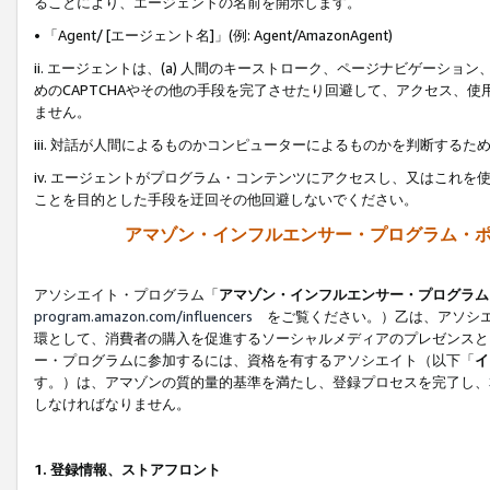
ることにより、エージェントの名前を開示します。
• 「Agent/ [エージェント名]」(例: Agent/AmazonAgent)
ii. エージェントは、(a) 人間のキーストローク、ページナビゲーシ
めのCAPTCHAやその他の手段を完了させたり回避して、アクセス、
ません。
iii. 対話が人間によるものかコンピューターによるものかを判断する
iv. エージェントがプログラム・コンテンツにアクセスし、又はこれ
ことを目的とした手段を迂回その他回避しないでください。
アマゾン・インフルエンサー・プログラム・
アソシエイト・プログラム「
アマゾン・インフルエンサー・プログラム
program.amazon.com/influencers
をご覧ください。）乙は、アソシエ
環として、消費者の購入を促進するソーシャルメディアのプレゼンスと
ー・プログラムに参加するには、資格を有するアソシエイト（以下「
イ
す。）は、アマゾンの質的量的基準を満たし、登録プロセスを完了し、
しなければなりません。
1.
登録情報、ストアフロント