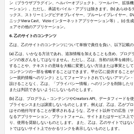
ン（ブラウザプラグイン、ヘルパーオブジェクト、ツールバー、拡張機
ーション）。ただし、承認モバイル・アプリは除きます。(b) あらゆ
ックス、ストリーミングビデオプレイヤー、ブルーレイプレイヤー、DVDプ
ニックViera Cast、Vizioインターネットアプリケーション等）。(
ェアその他のアプリケーション。
6. 乙のサイトのコンテンツ
乙は、乙のサイトのコンテンツについて単独で責任を負い、以下記載の
(a) 乙は、いかなる方法であれ、追加情報を加えることも含め、プロ
ンツの改ざんをしてはなりません。ただし、乙は、当初の比率を維持し
することや、テキストの意味を大幅に変更しない方法または事実として
コンテンツの一部を省略することはできます。甲が乙に提供することが
シー規約情報へのリンク）としてフォーマットされていないアマゾン・
設けることなく、乙は、「プライバシー情報」へのリンクを削除したり
または判読できないようにしないものとします。
(b) 乙は、プログラム・コンテンツやCreators API、データフ
ブライセンスまたは譲渡しないものとします。例えば、乙は、乙がプロ
はその他付与することが要求されるような、乙サイト以外での広告（サ
なるアプリケーション、プラットフォーム、サイトまたはサービス上で
り、使用を奨励しないものとします。 また、乙は、乙のサイトではな
トではないサイト上でかかるリンクを表示しないものとします。