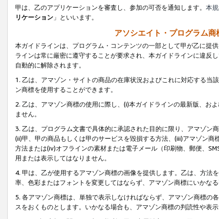
甲は、乙のアプリケーションを審査し、参加の可否を通知します。
本規
リケーション
」といいます。
アソシエイト・プログラム商
本ガイドラインは、プログラム・コンテンツの一部として甲が乙に提供
ラインは常に厳密に遵守することが要求され、本ガイドラインに違反し
自動的に解除されます。
1. 乙は、アマゾン・サイトの商品の在庫状況およびこれに対応する
ン商標を使用することができます。
2. 乙は、アマゾン商標の使用に際し、(i)本ガイドラインの最新版、およ
ません。
3. 乙は、プログラム文書で具体的に承認された目的に限り、アマゾン
(ii)甲、甲の商品もしくは甲のサービスを毀損する方法、(iii)アマ
方法または(iv)オフラインの素材または電子メール（印刷物、郵便、S
用または表示してはなりません。
4. 甲は、乙が使用するアマゾン商標の画像を提供します。乙は、方
率、色彩またはフォントを変更してはならず、アマゾン商標にいかなる
5. 各アマゾン商標は、単独で表示しなければならず、アマゾン商標
スをおくものとします。いかなる場合も、アマゾン商標の判読性や表示