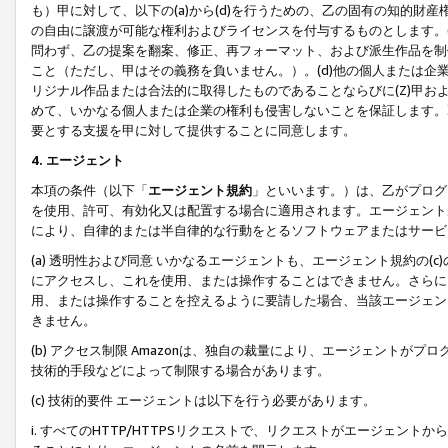
も）甲に対して、以下の(a)から(d)を行うための、乙の固有の知的
の自由に譲渡が可能な権利およびライセンスを付与するものとします。(
問わず、乙の提案を翻案、修正、再フォーマット、および派生作品を制
こと（ただし、甲はその義務を負いません。）。(d)他の個人または企
リジナル作品または合法的に取得したものであることならびに(Z)甲
めて、いかなる個人または企業の権利も侵害しないことを保証します。
要とする支援を甲に対して提供することに同意します。
4. エージェント
本項の条件（以下「
エージェント規約
」といいます。）は、乙がプログ
を使用、許可、有効化又は配置する場合に適用されます。エージェント
により、自律的または半自律的な行動をとるソフトウェアまたはサービ
(a) 透明性および同意 いかなるエージェントも、エージェント規約の
にアクセスし、これを使用、または操作することはできません。さらに、
用、または操作することを控えるように要請した場合、当該エージェン
きません。
(b) アクセス制限 Amazonは、独自の裁量により、エージェント
技術的手段などによって制限する場合があります。
(c) 技術的要件 エージェントは以下を行う必要があります。
i. すべてのHTTP/HTTPSリクエストで、リクエストがエージェ