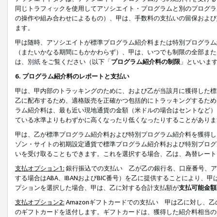
同じトラフィックを使用してアソシエイト・プログラムと別のプログラ
の操作や組み合わせによるもの）、甲は、手数料の支払いの留保および
ます。
甲は随時、アソシエイトが標準プログラム紹介料または特別プログラム
（またいかなる期間にもかかわらず）、甲は、いつでも制限の全部また
は、
別紙
をご覧ください（以下「
プログラム紹介料の制限
」といいま
6. プログラム紹介料のレポートと支払い
甲は、甲内部のトラッキングのために、および乙が当該月に獲得した標
乙に配布するため、適格販売を正確かつ包括的にトラッキングするため
ラム紹介料は、最も近い現地通貨の金額（米ドルの場合はセントなど）
ている水準よりもわずかに高くなったり低くなったりすることがありま
甲は、乙が標準プログラム紹介料および特別プログラム紹介料を獲得し
ゾン・サイトの初期設定通貨で標準プログラム紹介料および特別プログ
いを受け取ることもできます。これを選択する場合、乙は、為替レート
支払オプション1:
銀行振込での支払い 乙が乙の銀行名、口座番号、ア
する場合はABA、IBANおよびBIC番号）を乙に提供することにより
プションを選択した場合、甲は、乙に対する合計支払額が
支払可能金額
支払オプション2:
Amazonギフトカードでの支払い 甲は乙に対し、
のギフトカードを送付します。ギフトカードは、獲得した紹介料相当の