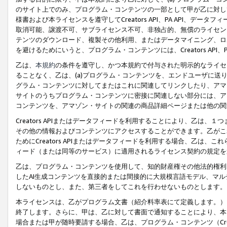
のサイト上でのみ、プログラム・コンテンツの一部として甲が乙に対し
様書および本ライセンスを遵守してCreators API、PA API、
取消可能、譲渡不可、サブライセンス不可、非独占的、無償のライセン
テンツのダウンロード、複製その他利用、またはデータマイニング、ロ
を避けるためにいうと、プログラム・コンテンツには、Creators AP
乙は、
本規約
の条件を遵守し、かつ本規約で付与された明示的なライセ
ることなく、乙は、(a)プログラム・コンテンツを、エンドユーザに
グラム・コンテンツに対してまたはこれに関連してリンクしたり、アマ
サイトのうちプログラム・コンテンツに密接に関連しない部分には、ア
コンテンツを、アマゾン・サイトの関連の商品詳細ページまたは他の関
Creators APIまたはデータフィードを利用することにより、乙は、
その他の情報およびコンテンツにアクセスすることができます。乙がこ
ためにCreators APIまたはデータフィードを利用する場合、乙は、こ
ィード（または同等のサービス）に適用されるライセンス契約の規定を
乙は、プログラム・コンテンツを使用して、知的財産権その他法的権利
したAI生成コンテンツを直接的または間接的に大規模言語モデル、マ
しないものとし、また、第三者をしてこれを行わせないものとします。
本ライセンスは、乙がプログラム文書（紹介料率表にて定義します。）
終了します。さらに、甲は、乙に対して書面で通知することにより、本
場合または甲が随時要請する場合、乙は、プログラム・コンテンツ（Cre