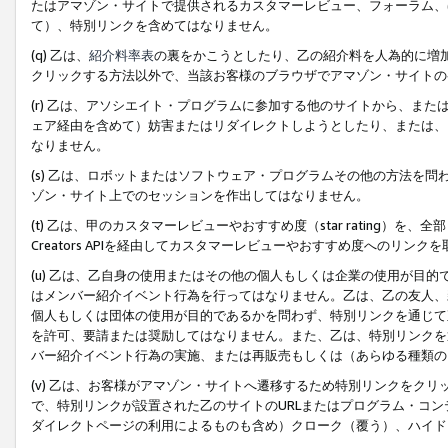
たはアマゾン・サイトで提供されるカスタマーレビュー、フォーラム、
て）、特別リンクを含めてはなりません。
(q) 乙は、
紹介料率表
の裏をかこうとしたり、乙の紹介料を人為的に増
クリックする方法以外で、当該お客様のブラウザでアマゾン・サイトの
(r) 乙は、アソシエイト・プログラムに参加する他のサイトから、ま
ェア経由を含めて）妨害またはリダイレクトしようとしたり、または、
なりません。
(s) 乙は、ロボットまたはソフトウェア・プログラムその他の方法を
ゾン・サイト上でのセッションを作出してはなりません。
(t) 乙は、甲のカスタマーレビューやおすすめ度（star rating
Creators APIを経由してカスタマーレビューやおすすめ度へのリンク
(u) 乙は、乙自身の使用またはその他の個人もしくは企業の使用が目
はメンバー紹介イベント行為を行ってはなりません。乙は、乙の友人、
個人もしくは団体の使用が目的であるかを問わず、特別リンクを通じて
を許可、要請または奨励してはなりません。また、乙は、特別リンクを
バー紹介イベント行為の実施、または再販売もしくは（あらゆる種類の
(v) 乙は、お客様がアマゾン・サイトへ遷移するため特別リンクをク
で、特別リンクが設置された乙のサイトのURLまたはプログラム・コ
ダイレクトページの利用によるものも含め）クローク（覆う）、ハイド