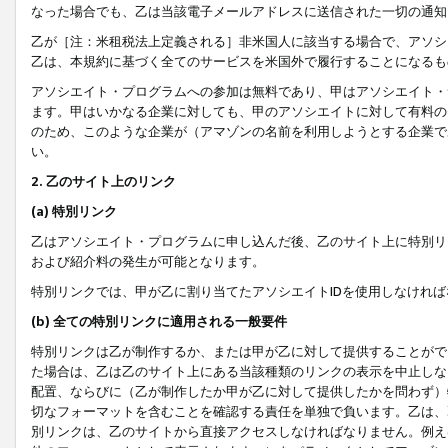
なった場合でも、乙は当該電子メールアドレスに送信された一切の通知
乙が［注：米租税法上定義される］非米国人に該当する場合で、アソシ
乙は、本規約に基づく全てのサービスを米国外で履行することになるも
アソシエイト・プログラムへの参加は無料であり、甲はアソシエイト・
ます。甲はいかなる企業に対しても、甲のアソシエイトに対して有料の
のため、このような企業が（アマゾンの名前を利用しようとする企業で
い。
2. 乙のサイト上のリンク
(a) 特別リンク
乙はアソシエイト・プログラムに申し込んだ後、乙のサイト上に特別リ
および紹介料の発生が可能となります。
特別リンクでは、甲が乙に割り当てたアソシエイトIDを使用しなけれ
(b) 全ての特別リンクに適用される一般要件
特別リンクは乙が制作するか、または甲が乙に対して提供することがで
た場合は、乙は乙のサイト上にある当該種類のリンクの表示を中止しな
配置、ならびに（乙が制作したか甲が乙に対して提供したかを問わず）
切なフォーマットを含むことを確認する責任を単独で負います。乙は、
別リンクは、乙のサイトから直接アクセスしなければなりません。例えば、