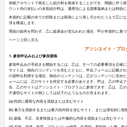
休眠アカウントで発生した紹介料を留保することができ、閉鎖に伴う留
ウント内の未払いの未収紹介料は、適用法による国庫返納または時効に
本規約に記載の全ての控除または留保により差し引かれたうえで乙にな
済を構成します。
理由の如何を問わず、乙に超過金が支払われた場合、甲が本規約に基づ
ページ上部に戻る
アソシエイト・プロ
1. 参加申込みおよび参加資格
参加申込みの手続きを開始するには、乙は、すべての必要事項を正確に
サイトは、独自のコンテンツを含むとともに、申込フォームに記載され
の資料を利用する場合、独自のコンテンツは、乙がコンテンツに含めた
ォームには、乙のサイトを特定する必要があります。甲は、乙の申込フ
合、乙のサイトはアソシエイト・プログラムに参加できず、乙は、乙の
不適切なサイトの例としては以下のようなものが含まれます。
(a) 性的に露骨な内容を奨励または含むサイト
(b) 暴力を奨励するまたは暴力的内容を含むサイト、または潜在的に
(c) 虚偽、不正、名誉毀損または中傷的な内容を奨励または含むサイト
(d) 不快、迷惑、有害、プライバシー侵害、乱用的、差別的（人種、