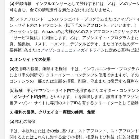
(a) 登録情報 インフルエンサーとして登録するには、乙は、乙のソ
可を含む、全ての情報要件を満たさなければなりません。
(b) ストアフロント このアソシエイト・プログラムまたはアマゾン
ン・サイトのストアフロント（以下「
ストアフロント
」といいます。）
のセッションは、Amazonのお客様が乙のストアフロントにクリック
「サービス提供」に相当します。乙は、アソシエイト・プログラムまた
真、編集物、リスト、コメント、デジタルビデオ、またはその他のデー
要件第1条または
アマゾンコミュニティガイドライン
に定める基準に違
2.
オンサイトでの使用
(a)使用時の裁量、削除する権利 甲は、インフルエンサー・プログラ
により甲の判断で）クリエイター・コンテンツを使用できますが、その
コンテンツの一部または全部を拒否、削除、停止または復元する権利を
(b)報酬 甲がアマゾン・サイト内で使用するクリエイター・コンテン
「
オンサイト紹介料
」といいます。）を獲得します。該当するアマゾン
当アマゾン・サイトに専用のストアIDを有するクリエイターとして登
3.
権利の留保、クリエイター商標の使用、免責
(a) 権利の留保
甲は、本規約またはその他に基づき、ストアフロント、ストアフロント
関するまたはこれらに対する全ての権利、権原および利益（知的財産権