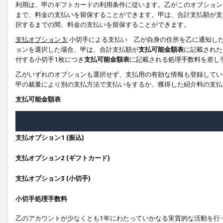
利用は、甲のギフトカードの利用条件に従います。乙がこのオプション
まで、料金の支払いを留保することができます。甲は、合計支払額が支
択するまでの間、料金の支払いを留保することができます。
支払オプション 3:
小切手による支払い 乙が自身の住所を乙に通知し
ョンを選択した場合、甲は、合計支払額が
支払可能金額表
に記載された
付する小切手1枚につき
支払可能金額表
に記載される処理手数料を差し
乙がいずれのオプションも選択せず、支払用の有効な情報も登録してい
甲の裁量により別の支払方法で支払いをするか、獲得した紹介料の支払
支払可能金額表
支払オプション1 (振込)
支払オプション2 (ギフトカード)
支払オプション3 (小切手)
小切手処理手数料
乙のアカウントが少なくとも1年にわたっていかなる実質的な活動を行