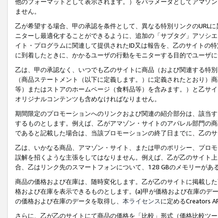
他のフォーマットとして表示されます。）をパラメータとしてアマゾン
ません。
乙が希望する場合、甲の承認を条件として、異なる特別リンクのURL
ニターし最適化することができるように、追加の「サブタグ」アソシエ
イト・プログラムに関連して提供されたID又は報告を、乙のサイトの
に到着したときに、かかるユーザの行動をモニターする目的でユーザに
乙は、甲の承認なく、いつでも乙のサイトに商品（および関連する特別
（商品ステートメント（以下に定義します。）に定義されたとおり）商
等）またはストアのホームページ（食料品等）を含みます。）と乙サイ
オリジナルコンテンツも含めなければなりません。
期間限定のプロモーションへのリンクおよび関連の紹介部分は、該当す
するものとします。例えば、乙がアマゾン・サイトのアパレル部門の商
であると記載した場合は、当該プロモーションの終了日までに、乙のサ
乙は、いかなる商品、アマゾン・サイト、または甲のポリシー、プロモ
誤解を招くような主張をしてはなりません。例えば、乙が乙のサイト上に
合、乙はリンク先のスマートフォンについて、128 GBのメモリーが
商品の価格および在庫は、随時変化します。乙が乙のサイトに掲載した
格および在庫を表示できるものとします。(a)甲が価格および在庫のデータを
の価格および在庫のデータを取得し、
本ライセンス
に定めるCreator
さらに、乙が乙のサイトにて商品の価格を「比較」形式（価格比較ツー