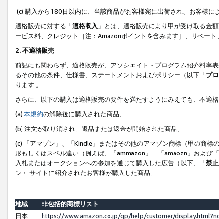
(c) 購入から180日以内に、当該商品がお客様宛に出荷され、お客
適格販売に対する「
適格収入
」とは、適格販売により甲が受け取る金額
ービス料、クレジット［注：Amazonポイントを含みます］、リベー
2. 不適格販売
前記にも関わらず、適格販売が、アソシエイト・プログラム紹介料率表
るその他の条件、仕様書、ステートメントおよびポリシー（以下「
プロ
ります 。
さらに、以下の購入は適格販売の要件を満たすようにみえても、不適格
(a)
本規約
の解除後に購入された商品、
(b) 注文が取り消され、返品または返金が開始された商品、
(c) 「アマゾン」、「Kindle」またはその他のアマゾン商標（甲
形もしくはスペル違い（例えば、「ammazon」、「amaozn」およ
入札またはオークションへの参加を通じて購入した広告（以下、「
禁止
ン・ サイトに紹介されたお客様が購入した商品、
地域
非包括的商標リスト
日本
https://www.amazon.co.jp/gp/help/customer/display.html