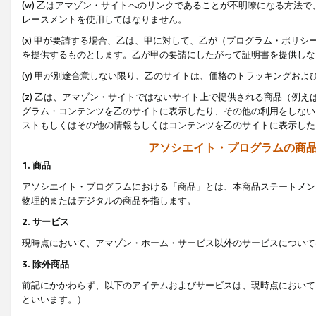
(w) 乙はアマゾン・サイトへのリンクであることが不明瞭になる方法
レースメントを使用してはなりません。
(x) 甲が要請する場合、乙は、甲に対して、乙が（プログラム・ポリ
を提供するものとします。乙が甲の要請にしたがって証明書を提供しな
(y) 甲が別途合意しない限り、乙のサイトは、価格のトラッキングお
(z) 乙は、アマゾン・サイトではないサイト上で提供される商品（例
グラム・コンテンツを乙のサイトに表示したり、その他の利用をしない
ストもしくはその他の情報もしくはコンテンツを乙のサイトに表示した
アソシエイト・プログラムの商
1. 商品
アソシエイト・プログラムにおける「商品」とは、本商品ステートメン
物理的またはデジタルの商品を指します。
2. サービス
現時点において、アマゾン・ホーム・サービス以外のサービスについて
3. 除外商品
前記にかかわらず、以下のアイテムおよびサービスは、現時点において
といいます。）