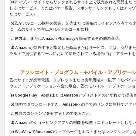
(a)アマゾン・サイトからリンクされるサイト上で販売される商品またはサ
しくはサービス、またはバナー広告、スポンサーリンクもしくはアマゾ
たはサービス）、
(b)乙がアルコール飲料の製造、卸売または頒布のライセンスを有す
に、乙のサイトで宣伝されるアルコール飲料、
(c) 処方薬、またはAmazon Pharmacyが販売するその他の商品、
(d) Amazonが除外すると指定した商品またはサービス。乙は、商品また
ラル上で提供するツールにおいて除外されている場合には、アラートを
アソシエイト・プログラム・モバイル・アプリケー
乙のサイトが携帯電話、タブレットまたは携帯用端末（以下「
モバイル
ウェア・アプリケーションを含む場合、乙のモバイル・アプリケーショ
(a) Google Play、AppleまたはAmazonアプリストアのいずれかで
(b) 無料でダウンロードでき、Amazonへの全てのリンクに無料でアク
(c) 独自のコンテンツを有するものであること、
(d) Amazonのショッピングアプリの機能を模倣（エミュレート）しな
(e) WebViewでAmazonのウェブページをホストまたはレンダリング