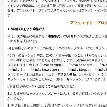
の定義にしたがいます。アソシエイト・プログラム参加要件の第3条お
イセンスの第3条は、本規約終了後も存続します。疑義を避けるためにい
要件、アソシエイト・プログラムIPライセンスまたはアマゾン・イン
す。
アソシエイト・プログ
1. 適格販売および適格収入
甲は、次の場合に発生する「
適格販売
」(本紹介料率表の例外がある場
ム紹介料を支払います。
(a) お客様が乙のサイト上の特別リンクのクリックスルーにてアマゾン
(b) 同一のセッション中に、次のいずれかが生じること（1回のセッ
下のいずれかが最初に生じたときに終了します。(x)お客様の当該クリッ
り決定します。例えば「Amazon Music」、「Amazon Shorts」、「eDo
「Kindle 本」、「Kindle Newspapers」、 「Kindle Blogs」、「
ダウンロードまたは商品）（以下「
デジタル商品
」といいます。）では
マゾン・サイトを訪問した時点）（以下「
セッション
」といいます。）
i. お客様が甲の1-Click注文にて商品を購入するか、
ii. お客様が商品をショッピングカートに入れ、最初の特別リンクの
か、または
iii. デジタル商品に関連し、お客様がアマゾン・サイトからデジタ