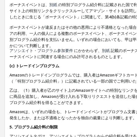
ボーナスイベントは、
別紙
の特別プログラム紹介料に記載された国で利
サイト上の特別リンクをクリックスルーしてアマゾン・サイトを訪問した
したときに生じる「ボーナスイベント」に関連して、第4(b)条記載の
ボーナスイベントが違反またはその他の悪用により不適格となった場合
アの利用、一人の個人による複数のボーナスイベント、ボーナスイベン
別プログラム紹介料を支払いません。いずれの場合においても、甲は甲
かについて判断します。
アソシエイト・プログラム参加要件
にかかわらず、
別紙
記載のボーナ
ーナスイベントに関連する場合にのみ許可されるものとします。
(c) トレードインプログラム
Amazonのトレードインプログラムでは、購入者はAmazonギフト
（「特別プログラム紹介料」）に記載されている一部の国でご利用いた
乙は、（1）購入者が乙のサイト上のAmazonサイトへの特別なリン
に商品を追加し、Amazonが受け入れる下取りリクエストを送信した場
プログラム紹介料を得ることができます。
Amazonは、いずれの場合も、トレードインイベントがプログラム文書
発生したか、または不適格となったかを独自の裁量により判断します。
5. プログラム紹介料の制限
アソシエイトタグは、アソシエイト・プログラムからの紹介料を受ける