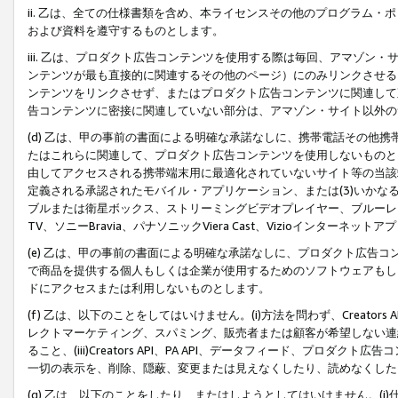
ii. 乙は、全ての仕様書類を含め、本ライセンスその他のプログラム
および資料を遵守するものとします。
iii. 乙は、プロダクト広告コンテンツを使用する際は毎回、アマゾ
ンテンツが最も直接的に関連するその他のページ）にのみリンクさせる
ンテンツをリンクさせず、またはプロダクト広告コンテンツに関連して
告コンテンツに密接に関連していない部分は、アマゾン・サイト以外の
(d) 乙は、甲の事前の書面による明確な承諾なしに、携帯電話その他
たはこれらに関連して、プロダクト広告コンテンツを使用しないものと
由してアクセスされる携帯端末用に最適化されていないサイト等の当該端
定義される承認されたモバイル・アプリケーション、または(3)いか
ブルまたは衛星ボックス、ストリーミングビデオプレイヤー、ブルーレイ
TV、ソニーBravia、パナソニックViera Cast、Vizioインター
(e) 乙は、甲の事前の書面による明確な承諾なしに、プロダクト広告
で商品を提供する個人もしくは企業が使用するためのソフトウェアもしくはその
ドにアクセスまたは利用しないものとします。
(f) 乙は、以下のことをしてはいけません。(i)方法を問わず、Creator
レクトマーケティング、スパミング、販売者または顧客が希望しない連
ること、(iii)Creators API、PA API、データフィード、プ
一切の表示を、削除、隠蔽、変更または見えなくしたり、読めなくした
(g) 乙は、以下のことをしたり、またはしようとしてはいけません。(