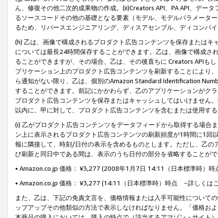
ん、修復その他二次的成果物の作成。(ii)Creators API、PA 
るソースコードその他の基礎となる要素（モデル、モデルパラメーター
るため、リバースエンジニアリング、ディスアセンブル、ディコンパイ
(h) 乙は、画像で構成されるプロダクト広告コンテンツを保存または
については最長24時間保存することができます。乙は、画像で構成さ
ることができますが、その場合、乙は、その後直ちに Creators AP
プリケーション上のプロダクト広告コンテンツを刷新することにより、
ら通知がない限り、乙は、個別のAmazon Standard Identification Nu
することができます。前記にかかわらず、乙のアプリケーションがクラ
プロダクト広告コンテンツを保存またはキャッシュしてはいけません。
以内に、甲に対して、プロダクト広告コンテンツを含むまたは使用する
(i) 乙がプロダクト広告コンテンツをデータフィードから取得する場合または
ン上に表示されるプロダクト広告コンテンツの刷新頻度が1時間に1回
報に隣接して、時刻/日付の表示を含めるものとします。ただし、乙の
び刷新と同日中である間は、表示のうち日付の部分を省略することがで
• Amazon.co.jp 価格： ¥3,277 (2008年1月7日 14:11（日本標準
• Amazon.co.jp 価格： ¥3,277 (14:11（日本標準時）時点 −詳しくは
また、乙は、下記の免責文言を、価格情報または入手可能性についての
ップアップその他類似の方法で表示しなければなりません。「価格およ
本商品の購入においては、購入の時点で（該当するアマゾン・サイト）