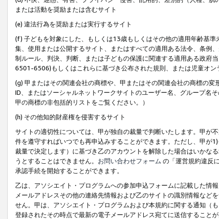
または活動を奨励または含むサイト
(e) 違法行為を奨励または実行するサイト
(f) 子どもを対象にした、もしくは13歳もしくはその他の適用年齢
集、使用または公開するサイト、またはすべての適用ある法令、条例、
制ルール、判決、判断、または子どもの保護に関連する適用ある政府当局の要
6501-6506)もしくはこれらに基づき公布された規則、または児童オ
(g) 甲またはその関連会社の商標や、甲またはその関連会社の商標の
ID、またはソーシャルネットワークサイトのユーザー名、グループ名
甲の商標の非包括的リストをご覧ください。）
(h) その他知的財産権を侵害するサイト
サイトの適切性については、甲が独自の裁量で判断いたします。甲が不
件を遵守すればいつでも再申込みすることができます。ただし、甲が1)
裁量で決定します）に基づき乙のアカウントを解除した場合はいかなる
うとすることはできません。
お問い合わせフォーム
の「運営規約違反に
承認手続を開始することができます。
乙は、アソシエイト・プログラムへの参加申込フォームに記載した情報
メールアドレスその他の連絡先情報および乙のサイトの識別情報などを
せん。甲は、アソシエイト・プログラムおよび本規約に関する通知（も
登録されたその時点で最新の電子メールアドレス宛てに送信することが