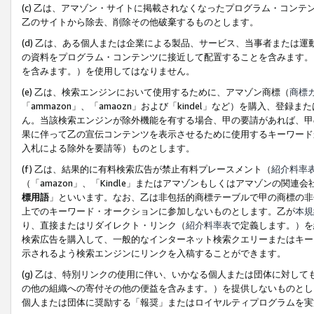
(c) 乙は、アマゾン・サイトに掲載されなくなったプログラム・コン
乙のサイトから除去、削除その他破棄するものとします。
(d) 乙は、ある個人または企業による製品、サービス、当事者または
の資料をプログラム・コンテンツに接近して配置することを含みます。
を含みます。）を使用してはなりません。
(e) 乙は、検索エンジンにおいて使用するために、アマゾン商標（
商標
「ammazon」、「amaozn」および「kindel」など）を購入
ん。当該検索エンジンが除外機能を有する場合、甲の要請があれば、甲
果に伴って乙の宣伝コンテンツを表示させるために使用するキーワード
入札による除外を要請等）ものとします。
(f) 乙は、結果的に有料検索広告が禁止有料プレースメント（
紹介料率
（「amazon」、「Kindle」またはアマゾンもしくはアマゾンの
標用語
」といいます。なお、乙は非包括的商標テーブルで甲の商標の非
上でのキーワード・オークションに参加しないものとします。乙が
本規
り、直接またはリダイレクト・リンク（
紹介料率表
で定義します。）を
検索広告を購入して、一般的なインターネット検索クエリーまたはキー
示されるよう検索エンジンにリンクを入稿することができます。
(g) 乙は、特別リンクの使用に伴い、いかなる個人または団体に対し
の他の組織への寄付その他の便益を含みます。）を提供しないものとし
個人または団体に奨励する「報奨」またはロイヤルティプログラムを実