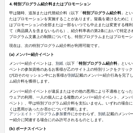
4. 特別プログラム紹介料またはプロモーション
甲は随時、追加または代替紹介料（以下「
特別プログラム紹介料
」とい
たはプロモーションを実施することがあります。疑義を避けるために（
はプロモーションの全部または一部をいつでも中止または変更する権利
て（商品購入を含まないものも）、紹介料率表の第2条において特定さ
プログラム文書上の制限についても、特別プログラムまたはプロモーシ
現在は、次の特別プログラム紹介料が利用可能です。
(a) メンバー紹介イベント
メンバー紹介イベントは、
別紙
（以下「
特別プログラム紹介料
」といい
ベントの参加資格のあるお客様が乙のサイト上の特別リンクをクリック
び(2)そのセッション中にお客様が
別紙
記載のメンバー紹介行為を完了
ム紹介料を獲得します。
メンバー紹介イベントが違反またはその他の悪用により不適格となった
ウェアの利用、一人の個人による複数のメンバー紹介イベント、メンバ
ベント）、甲は特別プログラム紹介料を支払いません。いずれの場合に
くは悪用があったか否かについて判断します。
アソシエイト・プログラム参加要件
にかかわらず、
別紙
記載のメンバー
ー紹介に関連する場合にのみ許可されるものとします。
(b) ボーナスイベント