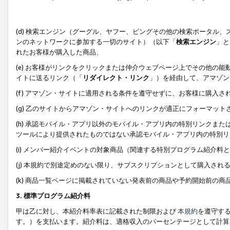
(d) 検索エンジン（グーグル、ヤフー、ビングその他の検索ポータル
ンのネットワークに参加する一切のサイト）（以下「
検索エンジン
」と
れたお客様が購入した商品、
(e) お客様がリンクをクリックまたは仲介ウェブページ上でその他の
イトに送るリンク（「
リダイレクト・リンク
」）を経由して、アマゾン
(f) アマゾン・サイトに適用される条件を遵守せずに、お客様に購入さ
(g) 乙のサイトからアマゾン・サイトへのリンクが適正にフォーマッ
(h) 承認モバイル・アプリ以外のモバイル・アプリ内の特別リンクまたはC
ツールにより提供されたものではない承認モバイル・アプリ内の特別リ
(i) メンバー紹介イベントの対象商品（関連する特別プログラム紹介料と
(j) 本規約で別途定めのない限り、サブスクリプションとして購入され
(k) 商品一覧ページに掲載されていない発表前の商品や予約開始前の商
3. 標準プログラム紹介料
甲は乙に対し、本紹介料率表に記載された制限および
本規約
を遵守す
す。）を支払います。紹介料は、適格収入のパーセンテージとして計算