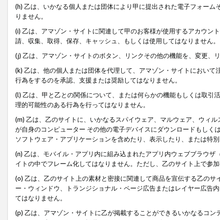
(h) 乙は、いかなる個人または団体により甲に提出された電子フォー
りません。
(i) 乙は、アマゾン・サイトに関連して甲のお客様が使用するアカウ
請、収集、取得、保存、キャッシュ、もしくは使用してはなりません。
(j) 乙は、アマゾン・サイトのボタン、リンクその他の機能を、変更
(k) 乙は、他の個人または団体を代理して、アマゾン・サイトにおい
行為をするのを承認、支援または奨励してはなりません。
(l) 乙は、甲と乙との関係について、または何らかの機能もしくは取
理的可能性のある行為を行ってはなりません。
(m) 乙は、乙のサイトに、いかなるスパイウェア、マルウェア、ウィ
が自身のコンピューター その他の電子デバイスにダウンロードもしく
ソフトウェア・アプリケーションを含めたり、表示したり、または特別
(n) 乙は、モバイル・アプリ内に組み込まれたアプリ内ウェブブラウザ
イトの中でフレーム化してはなりません。ただし、乙のサイト上で参加
(o) 乙は、乙のサイト上の素材と密接に関連して商品を宣伝する乙の
ー・ウィンドウ、トランジショナル・ページ広告またはレイヤー広告内
てはなりません。
(p) 乙は、アマゾン・サイトに乙が掲載することができるいかなるコ