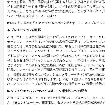
データを収集、使用、保管および開示する方法および該当する場合は第
イトの訪問者から直接情報を収集し、サイトの訪問者のブラウザにクッ
切に開示し、その他の適用法の法的要件を満たし、ならびに適用法によ
ついて情報を提供すること、および
(f)
本規約
に基づき許可されているか否かを問わず、乙によるプログラ
4. プロモーションの制限
乙は、甲もしくは甲の関連会社を代理してまたはアマゾン・サイトもし
モーション、マーケティングその他の広告宣伝活動（「プロモーション
書面または口頭での販促活動に関連して、甲もしくは甲の関連会社の商
リンクを使用することなどにより、オフラインでのプロモーション活動
イトのダイレクトメールに特別リンクを含めることができるものとしま
領するお客様がオプトインしたものであること）、その他本規約、商標
となります。甲の要請を受けた場合、乙は、前記を遵守していることを
明書のフォームおよび当該証明書の記載事項を指定します。乙が甲の要
す。疑義を避けるためにいうと、(i)適用あるマーケティング法の目的上(例
び類似または後継の法律を指します。)、乙は、特別リンクを含む各電子
びにアソシエイト・プログラム関連の全ての電子メールの最善の慣行に
5. ソフトウェアおよびデバイス経由での特別リンクの配布
乙は、以下の媒体上で、またはそれに関連して、プログラム・コンテン
ん。(a) コンピューター、携帯電話、タブレットその他の携帯端末を