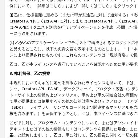
例において、「詳細はこちら」および「詳しくはこちら」をクリックす
(j) 乙は、仕様書類に定める（または甲が別途乙に対して通知する）
Creators APIもしくはPA APIに対してまたはCreators APIもしく
はPA APIにリクエスト送信を行うアプリケーションを作成し公開し
ーにも適用されます。
(k) 乙が乙のアプリケーション上でテキストで構成されるプロダクト
と見えるところに、以下の免責文言を表示するものとします。「［「本
ンにより提供されたものです。これらのコンテンツは「現状有姿」で提
乙は、乙が本ライセンスを遵守していることを確認するために甲が要求
3. 権利留保、乙の提案
本規約において明示的に定める制限されたライセンスを除いて、甲は、
ンツ、Creators API、PA API、データフィード、プロダクト
ト・サイト上の情報およびマテリアル、甲および甲の関連会社の商標お
て甲が提供または使用するその他の知的財産およびテクノロジー（アプ
（SDK）、ライブラリ、サンプルコードおよび関連するマテリアルを
権を含みます。）を留保するものとし、乙は、本ライセンスに基づきこ
乙が甲に対し、プログラム・コンテンツについて、またはアソシエイト
テキストまたはその他の情報もしくはコンテンツを提供した場合、また
案
」と総称します。）、乙は、甲に対して、乙の提案に関する一切の権