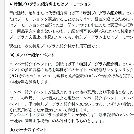
4. 特別プログラム紹介料またはプロモーション
甲は随時、追加または代替紹介料（以下「
特別プログラム紹介料
」とい
たはプロモーションを実施することがあります。疑義を避けるために（
はプロモーションの全部または一部をいつでも中止または変更する権利
て（商品購入を含まないものも）、紹介料率表の第2条において特定さ
プログラム文書上の制限についても、特別プログラムまたはプロモーシ
現在は、次の特別プログラム紹介料が利用可能です。
(a) メンバー紹介イベント
メンバー紹介イベントは、
別紙
（以下「
特別プログラム紹介料
」といい
ベントの参加資格のあるお客様が乙のサイト上の特別リンクをクリック
び(2)そのセッション中にお客様が
別紙
記載のメンバー紹介行為を完了
ム紹介料を獲得します。
メンバー紹介イベントが違反またはその他の悪用により不適格となった
ウェアの利用、一人の個人による複数のメンバー紹介イベント、メンバ
ベント）、甲は特別プログラム紹介料を支払いません。いずれの場合に
くは悪用があったか否かについて判断します。
アソシエイト・プログラム参加要件
にかかわらず、
別紙
記載のメンバー
ー紹介に関連する場合にのみ許可されるものとします。
(b) ボーナスイベント