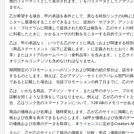
他のフォーマットとして表示されます。）をパラメータとしてアマゾン
ません。
乙が希望する場合、甲の承認を条件として、異なる特別リンクのURL
ニターし最適化することができるように、追加の「サブタグ」アソシエ
イト・プログラムに関連して提供されたID又は報告を、乙のサイトの
に到着したときに、かかるユーザの行動をモニターする目的でユーザに
乙は、甲の承認なく、いつでも乙のサイトに商品（および関連する特別
（商品ステートメント（以下に定義します。）に定義されたとおり）商
等）またはストアのホームページ（食料品等）を含みます。）と乙サイ
オリジナルコンテンツも含めなければなりません。
期間限定のプロモーションへのリンクおよび関連の紹介部分は、該当す
するものとします。例えば、乙がアマゾン・サイトのアパレル部門の商
であると記載した場合は、当該プロモーションの終了日までに、乙のサ
乙は、いかなる商品、アマゾン・サイト、または甲のポリシー、プロモ
誤解を招くような主張をしてはなりません。例えば、乙が乙のサイト上に
合、乙はリンク先のスマートフォンについて、128 GBのメモリーが
商品の価格および在庫は、随時変化します。乙が乙のサイトに掲載した
格および在庫を表示できるものとします。(a)甲が価格および在庫のデータを
の価格および在庫のデータを取得し、
本ライセンス
に定めるCreator
さらに、乙が乙のサイトにて商品の価格を「比較」形式（価格比較ツー