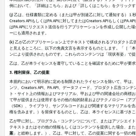
例において、「詳細はこちら」および「詳しくはこちら」をクリックす
(j) 乙は、仕様書類に定める（または甲が別途乙に対して通知する）
Creators APIもしくはPA APIに対してまたはCreators APIもしく
はPA APIにリクエスト送信を行うアプリケーションを作成し公開し
ーにも適用されます。
(k) 乙が乙のアプリケーション上でテキストで構成されるプロダクト
と見えるところに、以下の免責文言を表示するものとします。「［「本
ンにより提供されたものです。これらのコンテンツは「現状有姿」で提
乙は、乙が本ライセンスを遵守していることを確認するために甲が要求
3. 権利留保、乙の提案
本規約において明示的に定める制限されたライセンスを除いて、甲は、
ンツ、Creators API、PA API、データフィード、プロダクト
ト・サイト上の情報およびマテリアル、甲および甲の関連会社の商標お
て甲が提供または使用するその他の知的財産およびテクノロジー（アプ
（SDK）、ライブラリ、サンプルコードおよび関連するマテリアルを
権を含みます。）を留保するものとし、乙は、本ライセンスに基づきこ
乙が甲に対し、プログラム・コンテンツについて、またはアソシエイト
テキストまたはその他の情報もしくはコンテンツを提供した場合、また
案
」と総称します。）、乙は、甲に対して、乙の提案に関する一切の権