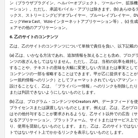
ン（ブラウザプラグイン、ヘルパーオブジェクト、ツールバー、拡張機
ーション）。ただし、承認モバイル・アプリは除きます。(b) あらゆ
ックス、ストリーミングビデオプレイヤー、ブルーレイプレイヤー、DVDプ
ニックViera Cast、Vizioインターネットアプリケーション等）。(
ェアその他のアプリケーション。
6. 乙のサイトのコンテンツ
乙は、乙のサイトのコンテンツについて単独で責任を負い、以下記載の
(a) 乙は、いかなる方法であれ、追加情報を加えることも含め、プロ
ンツの改ざんをしてはなりません。ただし、乙は、当初の比率を維持し
することや、テキストの意味を大幅に変更しない方法または事実として
コンテンツの一部を省略することはできます。甲が乙に提供することが
シー規約情報へのリンク）としてフォーマットされていないアマゾン・
設けることなく、乙は、「プライバシー情報」へのリンクを削除したり
または判読できないようにしないものとします。
(b) 乙は、プログラム・コンテンツやCreators API、データフ
ブライセンスまたは譲渡しないものとします。例えば、乙は、乙がプロ
はその他付与することが要求されるような、乙サイト以外での広告（サ
なるアプリケーション、プラットフォーム、サイトまたはサービス上で
り、使用を奨励しないものとします。 また、乙は、乙のサイトではな
トではないサイト上でかかるリンクを表示しないものとします。