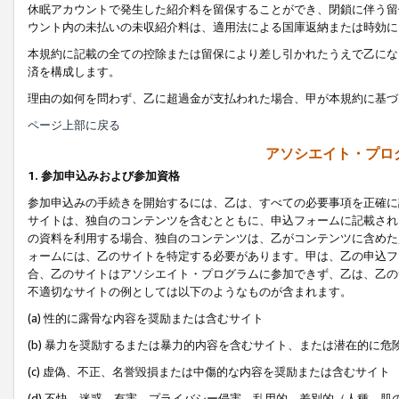
休眠アカウントで発生した紹介料を留保することができ、閉鎖に伴う留
ウント内の未払いの未収紹介料は、適用法による国庫返納または時効に
本規約に記載の全ての控除または留保により差し引かれたうえで乙にな
済を構成します。
理由の如何を問わず、乙に超過金が支払われた場合、甲が本規約に基づ
ページ上部に戻る
アソシエイト・プロ
1. 参加申込みおよび参加資格
参加申込みの手続きを開始するには、乙は、すべての必要事項を正確に
サイトは、独自のコンテンツを含むとともに、申込フォームに記載され
の資料を利用する場合、独自のコンテンツは、乙がコンテンツに含めた
ォームには、乙のサイトを特定する必要があります。甲は、乙の申込フ
合、乙のサイトはアソシエイト・プログラムに参加できず、乙は、乙の
不適切なサイトの例としては以下のようなものが含まれます。
(a) 性的に露骨な内容を奨励または含むサイト
(b) 暴力を奨励するまたは暴力的内容を含むサイト、または潜在的に
(c) 虚偽、不正、名誉毀損または中傷的な内容を奨励または含むサイト
(d) 不快、迷惑、有害、プライバシー侵害、乱用的、差別的（人種、