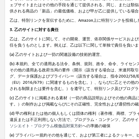
ェブサイトまたはその他の手段を通じて提供される、同じ、または類似
供される商品の「新品」の最低価格、および甲が乙に提供している場合
乙は、特別リンクを宣伝するために、Amazon上に特別リンクを投稿し
3. 乙のサイトに対する責任
乙は、乙のサイトに関して、その開発、運営、依存関係サービスおよび
任を負うものとします。例えば、乙は以下に関して単独で責任を負いま
(a) 乙のサイトおよび一切の関連設備の技術的運営、
(b) 本規約、全ての適用ある法令、条例、規則、政令、命令、ライセ
その他の適用ある政府当局の要件（開示（該当する場合は、米連邦取引
グ、データ保護およびプライバシー（該当する場合は、指令2002/58
（EU）2016/679）に関連するものを含む。）、ならびに乙とそ
される制限または要件を含む。）を遵守して、特別リンク及びプログラ
(c) 乙のサイトに掲載される素材（一切の商品説明およびその他の商
す。）の制作および掲載ならびにその正確性、完全性および適切性の確
(d) 甲の権利または他の個人もしくは団体の権利（著作権、商標、プ
違反または不正利用しない方法で、プログラム・コンテンツ、乙のサイ
ソシエイト・プログラム模倣品対策方針
への準拠の確保
(e) プライバシー規約その他を通じて、および第三者によるクッキー