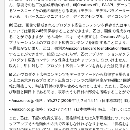
ん、修復その他二次的成果物の作成。(ii)Creators API、PA 
るソースコードその他の基礎となる要素（モデル、モデルパラメーター
るため、リバースエンジニアリング、ディスアセンブル、ディコンパイ
(h) 乙は、画像で構成されるプロダクト広告コンテンツを保存または
については最長24時間保存することができます。乙は、画像で構成さ
ることができますが、その場合、乙は、その後直ちに Creators AP
プリケーション上のプロダクト広告コンテンツを刷新することにより、
ら通知がない限り、乙は、個別のAmazon Standard Identification Nu
することができます。前記にかかわらず、乙のアプリケーションがクラ
プロダクト広告コンテンツを保存またはキャッシュしてはいけません。
以内に、甲に対して、プロダクト広告コンテンツを含むまたは使用する
(i) 乙がプロダクト広告コンテンツをデータフィードから取得する場合または
ン上に表示されるプロダクト広告コンテンツの刷新頻度が1時間に1回
報に隣接して、時刻/日付の表示を含めるものとします。ただし、乙の
び刷新と同日中である間は、表示のうち日付の部分を省略することがで
• Amazon.co.jp 価格： ¥3,277 (2008年1月7日 14:11（日本標準
• Amazon.co.jp 価格： ¥3,277 (14:11（日本標準時）時点 −詳しくは
また、乙は、下記の免責文言を、価格情報または入手可能性についての
ップアップその他類似の方法で表示しなければなりません。「価格およ
本商品の購入においては、購入の時点で（該当するアマゾン・サイト）