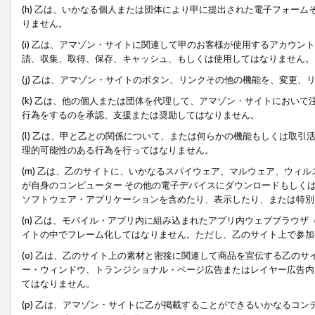
(h) 乙は、いかなる個人または団体により甲に提出された電子フォー
りません。
(i) 乙は、アマゾン・サイトに関連して甲のお客様が使用するアカウ
請、収集、取得、保存、キャッシュ、もしくは使用してはなりません。
(j) 乙は、アマゾン・サイトのボタン、リンクその他の機能を、変更
(k) 乙は、他の個人または団体を代理して、アマゾン・サイトにおい
行為をするのを承認、支援または奨励してはなりません。
(l) 乙は、甲と乙との関係について、または何らかの機能もしくは取
理的可能性のある行為を行ってはなりません。
(m) 乙は、乙のサイトに、いかなるスパイウェア、マルウェア、ウィ
が自身のコンピューター その他の電子デバイスにダウンロードもしく
ソフトウェア・アプリケーションを含めたり、表示したり、または特別
(n) 乙は、モバイル・アプリ内に組み込まれたアプリ内ウェブブラウザ
イトの中でフレーム化してはなりません。ただし、乙のサイト上で参加
(o) 乙は、乙のサイト上の素材と密接に関連して商品を宣伝する乙の
ー・ウィンドウ、トランジショナル・ページ広告またはレイヤー広告内
てはなりません。
(p) 乙は、アマゾン・サイトに乙が掲載することができるいかなるコ