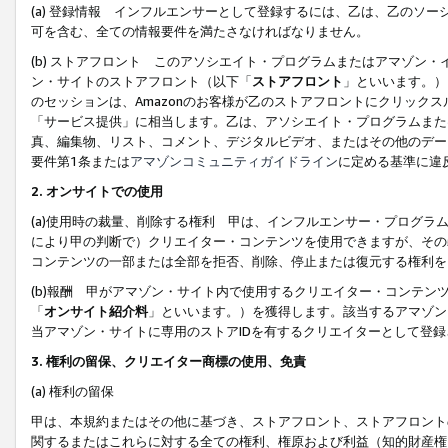
(a) 登録情報 インフルエンサーとして登録するには、乙は、乙のソ
可を含む、全ての情報要件を満たさなければなりません。
(b) ストアフロント このアソシエイト・プログラムまたはアマゾン
ン・サイトのストアフロント（以下「
ストアフロント
」といいます。）
のセッションは、Amazonのお客様が乙のストアフロントにクリック
「サービス提供」に相当します。乙は、アソシエイト・プログラムまた
真、編集物、リスト、コメント、デジタルビデオ、またはその他のデー
要件第1条または
アマゾンコミュニティガイドライン
に定める基準に違
2.
オンサイトでの使用
(a)使用時の裁量、削除する権利 甲は、インフルエンサー・プログラ
により甲の判断で）クリエイター・コンテンツを使用できますが、その
コンテンツの一部または全部を拒否、削除、停止または復元する権利を
(b)報酬 甲がアマゾン・サイト内で使用するクリエイター・コンテン
「
オンサイト紹介料
」といいます。）を獲得します。該当するアマゾン
当アマゾン・サイトに専用のストアIDを有するクリエイターとして登
3.
権利の留保、クリエイター商標の使用、免責
(a) 権利の留保
甲は、本規約またはその他に基づき、ストアフロント、ストアフロント
関するまたはこれらに対する全ての権利、権原および利益（知的財産権