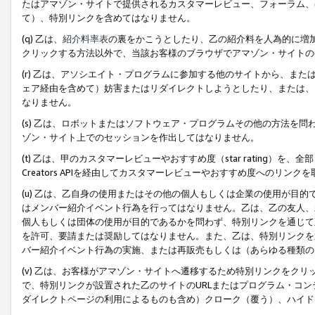
たはアマゾン・サイトで提供されるカスタマーレビュー、フォーラム、
て）、特別リンクを含めてはなりません。
(q) 乙は、
紹介料率表
の裏をかこうとしたり、乙の紹介料を人為的に増
クリックする方法以外で、当該お客様のブラウザでアマゾン・サイトの
(r) 乙は、アソシエイト・プログラムに参加する他のサイトから、ま
ェア経由を含めて）妨害またはリダイレクトしようとしたり、または、
なりません。
(s) 乙は、ロボットまたはソフトウェア・プログラムその他の方法を
ゾン・サイト上でのセッションを作出してはなりません。
(t) 乙は、甲のカスタマーレビューやおすすめ度（star rating
Creators APIを経由してカスタマーレビューやおすすめ度へのリンク
(u) 乙は、乙自身の使用またはその他の個人もしくは企業の使用が目
はメンバー紹介イベント行為を行ってはなりません。乙は、乙の友人、
個人もしくは団体の使用が目的であるかを問わず、特別リンクを通じて
を許可、要請または奨励してはなりません。また、乙は、特別リンクを
バー紹介イベント行為の実施、または再販売もしくは（あらゆる種類の
(v) 乙は、お客様がアマゾン・サイトへ遷移するため特別リンクをク
で、特別リンクが設置された乙のサイトのURLまたはプログラム・コ
ダイレクトページの利用によるものも含め）クローク（覆う）、ハイド