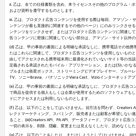
ii. 乙は、全ての仕様書類を含め、本ライセンスその他のプログラム
および資料を遵守するものとします。
iii. 乙は、プロダクト広告コンテンツを使用する際は毎回、アマゾ
ンテンツが最も直接的に関連するその他のページ）にのみリンクさせる
ンテンツをリンクさせず、またはプロダクト広告コンテンツに関連して
告コンテンツに密接に関連していない部分は、アマゾン・サイト以外の
(d) 乙は、甲の事前の書面による明確な承諾なしに、携帯電話その他
たはこれらに関連して、プロダクト広告コンテンツを使用しないものと
由してアクセスされる携帯端末用に最適化されていないサイト等の当該端
定義される承認されたモバイル・アプリケーション、または(3)いか
ブルまたは衛星ボックス、ストリーミングビデオプレイヤー、ブルーレイ
TV、ソニーBravia、パナソニックViera Cast、Vizioインター
(e) 乙は、甲の事前の書面による明確な承諾なしに、プロダクト広告
で商品を提供する個人もしくは企業が使用するためのソフトウェアもしくはその
ドにアクセスまたは利用しないものとします。
(f) 乙は、以下のことをしてはいけません。(i)方法を問わず、Creator
レクトマーケティング、スパミング、販売者または顧客が希望しない連
ること、(iii)Creators API、PA API、データフィード、プ
一切の表示を、削除、隠蔽、変更または見えなくしたり、読めなくした
(g) 乙は、以下のことをしたり、またはしようとしてはいけません。(