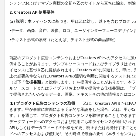
ンテンツおよびアマゾン商標の全部を乙のサイトから直ちに除去、削除
2. Creators API使用要件
(a) 説明：
本ライセンスに基づき、甲は乙に対し、以下を含むプログラ
•データ、画像、音声、映像、ロゴ、ユーザインターフェースデザイン
•テキスト形式の素材（たとえば、テキスト形式の商品情報）
前記のプロダクト広告コンテンツおよびCreators APIへのアクセスに
供することがあります。サンプルソースコードおよびライブラリはそれ
イセンスに基づき乙に提供されます。Creators APIに関連して
上の必要条件ならびにCreators APIの適切な利用に関連するテ
（以下「
仕様書類
」と総称します。）を提供することがあります。本ラ
ルソースコードまたはライブラリおよび甲が提供する仕様書類は、「プ
で提供されたいかなるデータ、画像、テキストその他の情報またはコン
(b) プロダクト広告コンテンツの取得
乙は、Creators APIま
きます。甲が事前に書面による明示的な承認をした場合、乙は、甲がCreator
す。）を通じて、プロダクト広告コンテンツを取得することもできます
データフィードへのアクセスおよび使用にも本ライセンスが適用されます。乙は
APIもしくはデータフィードの仕様を変更、廃止または再発行することがで
ドへのアクセスおよび使用が、その時点で最新の要件（本ライセンスお