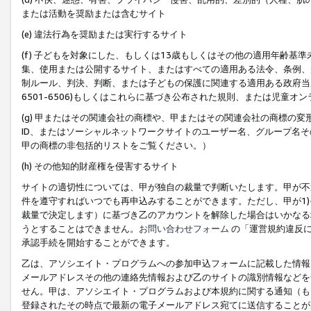
または活動を奨励または含むサイト
(e) 違法行為を奨励または実行するサイト
(f) 子どもを対象にした、もしくは13歳もしくはその他の適用年齢
集、使用または公開するサイト、またはすべての適用ある法令、条例、
制ルール、判決、判断、または子どもの保護に関連する適用ある政府当局の要
6501-6506)もしくはこれらに基づき公布された規則、または児童オ
(g) 甲またはその関連会社の商標や、甲またはその関連会社の商標の
ID、またはソーシャルネットワークサイトのユーザー名、グループ名
甲の商標の非包括的リストをご覧ください。）
(h) その他知的財産権を侵害するサイト
サイトの適切性については、甲が独自の裁量で判断いたします。甲が不
件を遵守すればいつでも再申込みすることができます。ただし、甲が1)
裁量で決定します）に基づき乙のアカウントを解除した場合はいかなる
うとすることはできません。
お問い合わせフォーム
の「運営規約違反に
承認手続を開始することができます。
乙は、アソシエイト・プログラムへの参加申込フォームに記載した情報
メールアドレスその他の連絡先情報および乙のサイトの識別情報などを
せん。甲は、アソシエイト・プログラムおよび本規約に関する通知（も
登録されたその時点で最新の電子メールアドレス宛てに送信することが