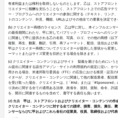
有者利益または権利を取得しないものとします。乙は、ストアフロントに
リエイターに報酬を支払うことなく、ストアフロント上での広告マテリア
ー・プログラムへのクリエイターの参加に関する（テキスト、リンク、
トのコンテンツ、外見、機能、URLおよびその他全ての要素を決定で
(b) クリエイター商標のライセンス 乙は甲に対し、本インフルエン
の最長期間にわたり、甲に対してパブリック・プロフィールへのリンク
に関連して甲に提供される乙の名前、写真、ロゴ、その他の商標（以下
複製、再生、翻案、翻訳、引用、再フォーマット、配信、送信および表
甲はクリエイター商標についてクリエイターが提供した形状から変更し
ーマットまたはサイズ変更を目的とする場合を除きます。）
(c) クリエイター・コンテンツおよびサイト 疑義を避けるためにい
ル提出に関連する該当アマゾン・サイトの利用規約の規定に従い、かつ、
用される場合、米連邦取引委員会（FTC）の広告における推奨・証言
イターが、クリエイター・コンテンツに関連して他の製造業者、配信業
を受け取った場合、クリエイターは、(「#Ad」または「#Sponsor
り決めに関する全ての適用ある法律、政省令、規則、規制、命令、許認
を、開示に関連するものを含めて、遵守する責任も負います。
(d) 免責
甲は、ストアフロントおよびクリエイター・コンテンツの作
クリエイター・コンテンツに対する全ての請求、損害、損失、責任、費
ンサーならびに甲およびこれら各社の従業員、役員、取締役および代表