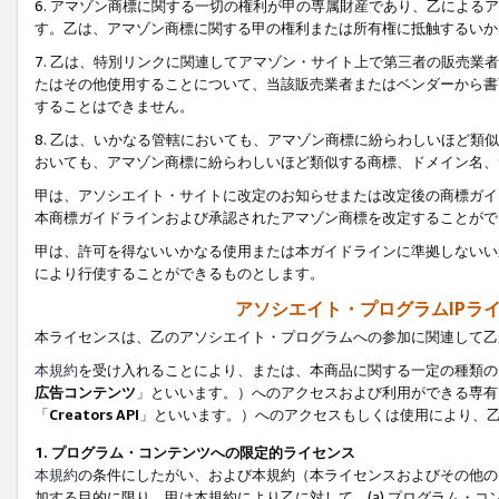
6. アマゾン商標に関する一切の権利が甲の専属財産であり、乙によ
す。乙は、アマゾン商標に関する甲の権利または所有権に抵触するいか
7. 乙は、特別リンクに関連してアマゾン・サイト上で第三者の販売
たはその他使用することについて、当該販売業者またはベンダーから書
することはできません。
8. 乙は、いかなる管轄においても、アマゾン商標に紛らわしいほど
おいても、アマゾン商標に紛らわしいほど類似する商標、ドメイン名、
甲は、アソシエイト・サイトに改定のお知らせまたは改定後の商標ガイ
本商標ガイドラインおよび承認されたアマゾン商標を改定することがで
甲は、許可を得ないいかなる使用または本ガイドラインに準拠しないい
により行使することができるものとします。
アソシエイト・プログラムIPラ
本ライセンスは、乙のアソシエイト・プログラムへの参加に関連して乙
本規約
を受け入れることにより、または、本商品に関する一定の種類の
広告コンテンツ
」といいます。）へのアクセスおよび利用ができる専有
「
Creators API
」といいます。）へのアクセスもしくは使用により、
1. プログラム・コンテンツへの限定的ライセンス
本規約
の条件にしたがい、および本規約（本ライセンスおよびその他の
加する目的に限り、甲は本規約により乙に対して、(a) プログラム・コ