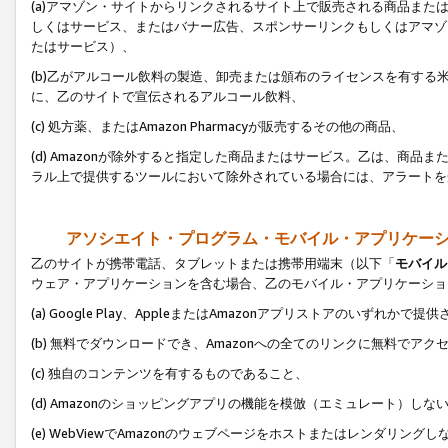
(a)アマゾン・サイトからリンクされるサイト上で販売される商品またはサ
しくはサービス、またはバナー広告、スポンサーリンクもしくはアマゾ
たはサービス）、
(b)乙がアルコール飲料の製造、卸売または頒布のライセンスを有す
に、乙のサイトで宣伝されるアルコール飲料、
(c) 処方薬、またはAmazon Pharmacyが販売するその他の商品、
(d) Amazonが除外すると指定した商品またはサービス。乙は、商品また
ラル上で提供するツールにおいて除外されている場合には、アラートを
アソシエイト・プログラム・モバイル・アプリケー
乙のサイトが携帯電話、タブレットまたは携帯用端末（以下「
モバイル
ウェア・アプリケーションを含む場合、乙のモバイル・アプリケーショ
(a) Google Play、AppleまたはAmazonアプリストアのいずれかで
(b) 無料でダウンロードでき、Amazonへの全てのリンクに無料でアク
(c) 独自のコンテンツを有するものであること、
(d) Amazonのショッピングアプリの機能を模倣（エミュレート）しな
(e) WebViewでAmazonのウェブページをホストまたはレンダリング