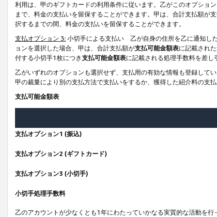
利用は、甲のギフトカードの利用条件に従います。乙がこのオプション
まで、料金の支払いを留保することができます。甲は、合計支払額が支
択するまでの間、料金の支払いを留保することができます。
支払オプション 3:
小切手による支払い 乙が自身の住所を乙に通知し
ョンを選択した場合、甲は、合計支払額が
支払可能金額表
に記載された
付する小切手1枚につき
支払可能金額表
に記載される処理手数料を差し
乙がいずれのオプションも選択せず、支払用の有効な情報も登録してい
甲の裁量により別の支払方法で支払いをするか、獲得した紹介料の支払
支払可能金額表
支払オプション1 (振込)
支払オプション2 (ギフトカード)
支払オプション3 (小切手)
小切手処理手数料
乙のアカウントが少なくとも1年にわたっていかなる実質的な活動を行