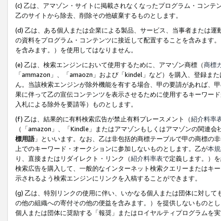
(c) 乙は、アマゾン・サイトに掲載されなくなったプログラム・コン
乙のサイトから除去、削除その他破棄するものとします。
(d) 乙は、ある個人または企業による製品、サービス、当事者または
の資料をプログラム・コンテンツに接近して配置することを含みます。
を含みます。）を使用してはなりません。
(e) 乙は、検索エンジンにおいて使用するために、アマゾン商標（
商標
「ammazon」、「amaozn」および「kindel」など）を購入
ん。当該検索エンジンが除外機能を有する場合、甲の要請があれば、甲
果に伴って乙の宣伝コンテンツを表示させるために使用するキーワード
入札による除外を要請等）ものとします。
(f) 乙は、結果的に有料検索広告が禁止有料プレースメント（
紹介料率
（「amazon」、「Kindle」またはアマゾンもしくはアマゾンの
標用語
」といいます。なお、乙は非包括的商標テーブルで甲の商標の非
上でのキーワード・オークションに参加しないものとします。乙が
本規
り、直接またはリダイレクト・リンク（
紹介料率表
で定義します。）を
検索広告を購入して、一般的なインターネット検索クエリーまたはキー
示されるよう検索エンジンにリンクを入稿することができます。
(g) 乙は、特別リンクの使用に伴い、いかなる個人または団体に対し
の他の組織への寄付その他の便益を含みます。）を提供しないものとし
個人または団体に奨励する「報奨」またはロイヤルティプログラムを実