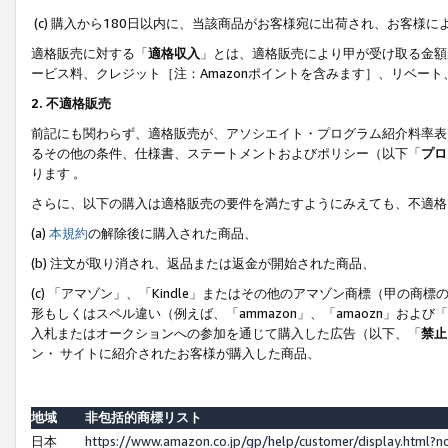
(c) 購入から180日以内に、当該商品がお客様宛に出荷され、お客
適格販売に対する「
適格収入
」とは、適格販売により甲が受け取る金額
ービス料、クレジット［注：Amazonポイントを含みます］、リベー
2. 不適格販売
前記にも関わらず、適格販売が、アソシエイト・プログラム紹介料率表
るその他の条件、仕様書、ステートメントおよびポリシー（以下「
プロ
ります 。
さらに、以下の購入は適格販売の要件を満たすようにみえても、不適格
(a)
本規約
の解除後に購入された商品、
(b) 注文が取り消され、返品または返金が開始された商品、
(c) 「アマゾン」、「Kindle」またはその他のアマゾン商標（甲
形もしくはスペル違い（例えば、「ammazon」、「amaozn」およ
入札またはオークションへの参加を通じて購入した広告（以下、「
禁止
ン・ サイトに紹介されたお客様が購入した商品、
地域
非包括的商標リスト
日本
https://www.amazon.co.jp/gp/help/customer/display.html