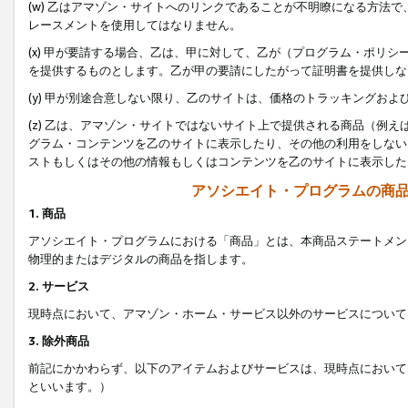
(w) 乙はアマゾン・サイトへのリンクであることが不明瞭になる方法
レースメントを使用してはなりません。
(x) 甲が要請する場合、乙は、甲に対して、乙が（プログラム・ポリ
を提供するものとします。乙が甲の要請にしたがって証明書を提供しな
(y) 甲が別途合意しない限り、乙のサイトは、価格のトラッキングお
(z) 乙は、アマゾン・サイトではないサイト上で提供される商品（例
グラム・コンテンツを乙のサイトに表示したり、その他の利用をしない
ストもしくはその他の情報もしくはコンテンツを乙のサイトに表示した
アソシエイト・プログラムの商
1. 商品
アソシエイト・プログラムにおける「商品」とは、本商品ステートメン
物理的またはデジタルの商品を指します。
2. サービス
現時点において、アマゾン・ホーム・サービス以外のサービスについて
3. 除外商品
前記にかかわらず、以下のアイテムおよびサービスは、現時点において
といいます。）