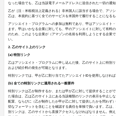
なった場合でも、乙は当該電子メールアドレスに送信された一切の通知
乙が［注：米租税法上定義される］非米国人に該当する場合で、アソシ
乙は、本規約に基づく全てのサービスを米国外で履行することになるも
アソシエイト・プログラムへの参加は無料であり、甲はアソシエイト・
ます。甲はいかなる企業に対しても、甲のアソシエイトに対して有料の
のため、このような企業が（アマゾンの名前を利用しようとする企業で
い。
2. 乙のサイト上のリンク
(a) 特別リンク
乙はアソシエイト・プログラムに申し込んだ後、乙のサイト上に特別リ
および紹介料の発生が可能となります。
特別リンクでは、甲が乙に割り当てたアソシエイトIDを使用しなけれ
(b) 全ての特別リンクに適用される一般要件
特別リンクは乙が制作するか、または甲が乙に対して提供することがで
た場合は、乙は乙のサイト上にある当該種類のリンクの表示を中止しな
配置、ならびに（乙が制作したか甲が乙に対して提供したかを問わず）
切なフォーマットを含むことを確認する責任を単独で負います。乙は、
別リンクは、乙のサイトから直接アクセスしなければなりません。例えば、