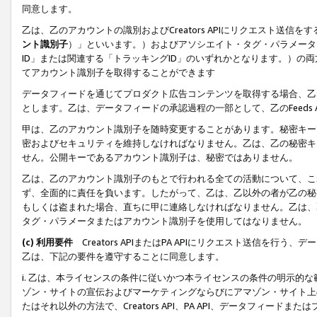
同意します。
乙は、乙のアカウントの識別およびCreators APIにリクエスト送
ント識別子
）」といいます。）およびアソシエイト・タグ・パラメータ（
ID」または関連する「トラッキングID」のいずれかとなります。）の両方
てアカウント識別子を取得することができます
データフィードを通じてプロダクト広告コンテンツを取得する場合、乙は、Cre
とします。乙は、データフィードの承認過程の一部として、乙のFeeds
甲は、乙のアカウント識別子を随時変更することがあります。秘密キー
密およびセキュリティを維持しなければなりません。乙は、乙の秘密キ
せん。公開キーであるアカウント識別子は、秘密ではありません。
乙は、乙のアカウント識別子のもとで行われる全ての活動について、こ
ず、全面的に責任を負います。したがって、乙は、乙以外の者が乙の秘
もしくは盗まれた場合、直ちに甲に連絡しなければなりません。乙は、
タグ・パラメータまたはアカウント識別子を使用してはなりません。
(c) 利用要件
Creators APIまたはPA APIにリクエスト送信を
乙は、下記の要件を遵守することに同意します。
i. 乙は、本ライセンスの条件に従いかつ本ライセンスの条件の明示的
ゾン・サイトの宣伝およびマーケティングならびにアマゾン・サイト上
たはそれ以外の方法で、Creators API、PA API、データフィー