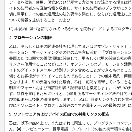
データを収集、使用、保管および開示する方法および該当する場合は第
イトの訪問者から直接情報を収集し、サイトの訪問者のブラウザにクッ
切に開示し、その他の適用法の法的要件を満たし、ならびに適用法によ
ついて情報を提供すること、および
(f)
本規約
に基づき許可されているか否かを問わず、乙によるプログラ
4. プロモーションの制限
乙は、甲もしくは甲の関連会社を代理してまたはアマゾン・サイトもし
モーション、マーケティングその他の広告宣伝活動（「プロモーション
書面または口頭での販促活動に関連して、甲もしくは甲の関連会社の商
リンクを使用することなどにより、オフラインでのプロモーション活動
イトのダイレクトメールに特別リンクを含めることができるものとしま
領するお客様がオプトインしたものであること）、その他本規約、商標
となります。甲の要請を受けた場合、乙は、前記を遵守していることを
明書のフォームおよび当該証明書の記載事項を指定します。乙が甲の要
す。疑義を避けるためにいうと、(i)適用あるマーケティング法の目的上(例
び類似または後継の法律を指します。)、乙は、特別リンクを含む各電子
びにアソシエイト・プログラム関連の全ての電子メールの最善の慣行に
5. ソフトウェアおよびデバイス経由での特別リンクの配布
乙は、以下の媒体上で、またはそれに関連して、プログラム・コンテン
ん。(a) コンピューター、携帯電話、タブレットその他の携帯端末を