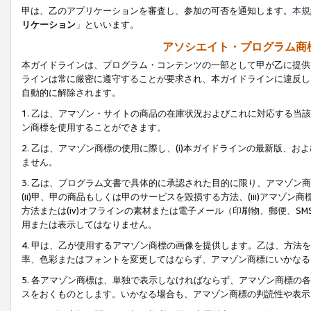
甲は、乙のアプリケーションを審査し、参加の可否を通知します。
本規
リケーション
」といいます。
アソシエイト・プログラム商
本ガイドラインは、プログラム・コンテンツの一部として甲が乙に提供
ラインは常に厳密に遵守することが要求され、本ガイドラインに違反し
自動的に解除されます。
1. 乙は、アマゾン・サイトの商品の在庫状況およびこれに対応する
ン商標を使用することができます。
2. 乙は、アマゾン商標の使用に際し、(i)本ガイドラインの最新版、およ
ません。
3. 乙は、プログラム文書で具体的に承認された目的に限り、アマゾン
(ii)甲、甲の商品もしくは甲のサービスを毀損する方法、(iii)アマ
方法または(iv)オフラインの素材または電子メール（印刷物、郵便、S
用または表示してはなりません。
4. 甲は、乙が使用するアマゾン商標の画像を提供します。乙は、方
率、色彩またはフォントを変更してはならず、アマゾン商標にいかなる
5. 各アマゾン商標は、単独で表示しなければならず、アマゾン商標
スをおくものとします。いかなる場合も、アマゾン商標の判読性や表示