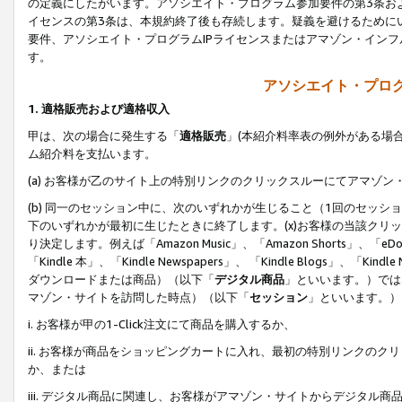
の定義にしたがいます。アソシエイト・プログラム参加要件の第3条お
イセンスの第3条は、本規約終了後も存続します。疑義を避けるためにい
要件、アソシエイト・プログラムIPライセンスまたはアマゾン・イン
す。
アソシエイト・プログ
1. 適格販売および適格収入
甲は、次の場合に発生する「
適格販売
」(本紹介料率表の例外がある場
ム紹介料を支払います。
(a) お客様が乙のサイト上の特別リンクのクリックスルーにてアマゾン
(b) 同一のセッション中に、次のいずれかが生じること（1回のセッ
下のいずれかが最初に生じたときに終了します。(x)お客様の当該クリッ
り決定します。例えば「Amazon Music」、「Amazon Shorts」、「eDo
「Kindle 本」、「Kindle Newspapers」、 「Kindle Blogs」、「
ダウンロードまたは商品）（以下「
デジタル商品
」といいます。）では
マゾン・サイトを訪問した時点）（以下「
セッション
」といいます。）
i. お客様が甲の1-Click注文にて商品を購入するか、
ii. お客様が商品をショッピングカートに入れ、最初の特別リンクの
か、または
iii. デジタル商品に関連し、お客様がアマゾン・サイトからデジタ