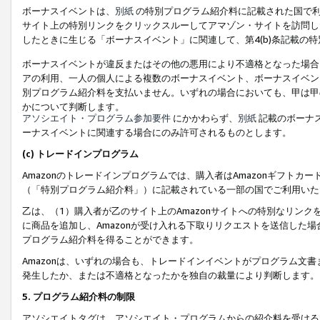
ボーナスイベントは、
別紙
の特別プログラム紹介料に記載された国で利
サイト上の特別リンクをクリックスルーしてアマゾン・サイトを訪問した
したときに生じる「ボーナスイベント」に関連して、第4(b)条記載の
ボーナスイベントが違反またはその他の悪用により不適格となった場合
アの利用、一人の個人による複数のボーナスイベント、ボーナスイベン
別プログラム紹介料を支払いません。いずれの場合においても、甲は甲
かについて判断します。
アソシエイト・プログラム参加要件
にかかわらず、
別紙
記載のボーナ
ーナスイベントに関連する場合にのみ許可されるものとします。
(c) トレードインプログラム
Amazonのトレードインプログラムでは、購入者はAmazonギフト
（「特別プログラム紹介料」）に記載されている一部の国でご利用いた
乙は、（1）購入者が乙のサイト上のAmazonサイトへの特別なリン
に商品を追加し、Amazonが受け入れる下取りリクエストを送信した場
プログラム紹介料を得ることができます。
Amazonは、いずれの場合も、トレードインイベントがプログラム文書
発生したか、または不適格となったかを独自の裁量により判断します。
5. プログラム紹介料の制限
アソシエイトタグは、アソシエイト・プログラムからの紹介料を受ける