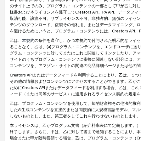
のサイト上でのみ、プログラム・コンテンツの一部として甲が乙に対し
様書および本ライセンスを遵守してCreators API、PA API、
取消可能、譲渡不可、サブライセンス不可、非独占的、無償のライセン
テンツのダウンロード、複製その他利用、またはデータマイニング、ロ
を避けるためにいうと、プログラム・コンテンツには、Creators AP
乙は、
本規約
の条件を遵守し、かつ本規約で付与された明示的なライセ
ることなく、乙は、(a)プログラム・コンテンツを、エンドユーザに
グラム・コンテンツに対してまたはこれに関連してリンクしたり、アマ
サイトのうちプログラム・コンテンツに密接に関連しない部分には、ア
コンテンツを、アマゾン・サイトの関連の商品詳細ページまたは他の関
Creators APIまたはデータフィードを利用することにより、乙は、
その他の情報およびコンテンツにアクセスすることができます。乙がこ
ためにCreators APIまたはデータフィードを利用する場合、乙は、こ
ィード（または同等のサービス）に適用されるライセンス契約の規定を
乙は、プログラム・コンテンツを使用して、知的財産権その他法的権利
したAI生成コンテンツを直接的または間接的に大規模言語モデル、マ
しないものとし、また、第三者をしてこれを行わせないものとします。
本ライセンスは、乙がプログラム文書（紹介料率表にて定義します。）
終了します。さらに、甲は、乙に対して書面で通知することにより、本
場合または甲が随時要請する場合、乙は、プログラム・コンテンツ（Cre