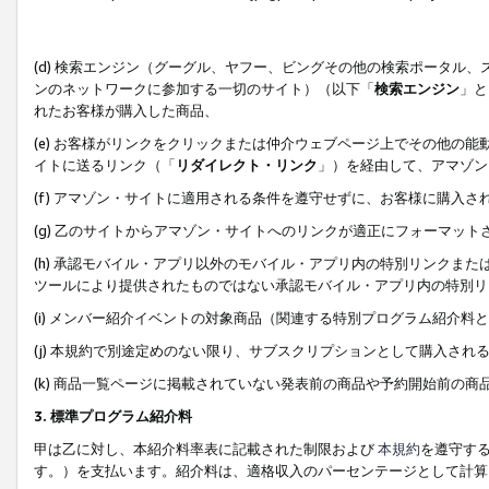
(d) 検索エンジン（グーグル、ヤフー、ビングその他の検索ポータル
ンのネットワークに参加する一切のサイト）（以下「
検索エンジン
」と
れたお客様が購入した商品、
(e) お客様がリンクをクリックまたは仲介ウェブページ上でその他の
イトに送るリンク（「
リダイレクト・リンク
」）を経由して、アマゾン
(f) アマゾン・サイトに適用される条件を遵守せずに、お客様に購入さ
(g) 乙のサイトからアマゾン・サイトへのリンクが適正にフォーマッ
(h) 承認モバイル・アプリ以外のモバイル・アプリ内の特別リンクまたはC
ツールにより提供されたものではない承認モバイル・アプリ内の特別リ
(i) メンバー紹介イベントの対象商品（関連する特別プログラム紹介料と
(j) 本規約で別途定めのない限り、サブスクリプションとして購入され
(k) 商品一覧ページに掲載されていない発表前の商品や予約開始前の商
3. 標準プログラム紹介料
甲は乙に対し、本紹介料率表に記載された制限および
本規約
を遵守す
す。）を支払います。紹介料は、適格収入のパーセンテージとして計算