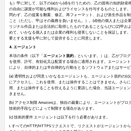
も）甲に対して、以下の(a)から(d)を行うための、乙の固有の知的
の自由に譲渡が可能な権利およびライセンスを付与するものとします。(
問わず、乙の提案を翻案、修正、再フォーマット、および派生作品を制
こと（ただし、甲はその義務を負いません。）。(d)他の個人または企
リジナル作品または合法的に取得したものであることならびに(Z)甲
めて、いかなる個人または企業の権利も侵害しないことを保証します。
要とする支援を甲に対して提供することに同意します。
4. エージェント
本項の条件（以下「
エージェント規約
」といいます。）は、乙がプログ
を使用、許可、有効化又は配置する場合に適用されます。エージェント
により、自律的または半自律的な行動をとるソフトウェアまたはサービ
(a) 透明性および同意 いかなるエージェントも、エージェント規約の
にアクセスし、これを使用、または操作することはできません。さらに、
用、または操作することを控えるように要請した場合、当該エージェン
きません。
(b) アクセス制限 Amazonは、独自の裁量により、エージェント
技術的手段などによって制限する場合があります。
(c) 技術的要件 エージェントは以下を行う必要があります。
i. すべてのHTTP/HTTPSリクエストで、リクエストがエージェ