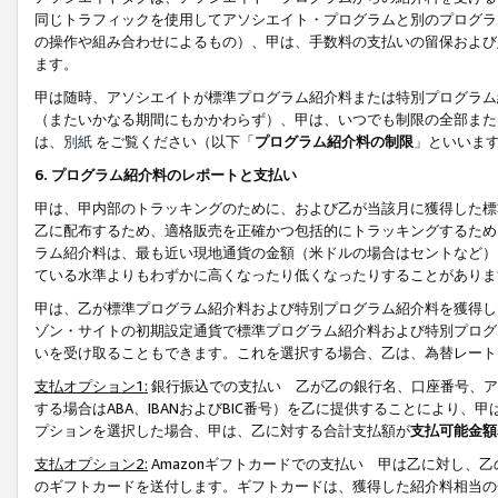
同じトラフィックを使用してアソシエイト・プログラムと別のプログラ
の操作や組み合わせによるもの）、甲は、手数料の支払いの留保および
ます。
甲は随時、アソシエイトが標準プログラム紹介料または特別プログラム
（またいかなる期間にもかかわらず）、甲は、いつでも制限の全部また
は、
別紙
をご覧ください（以下「
プログラム紹介料の制限
」といいま
6. プログラム紹介料のレポートと支払い
甲は、甲内部のトラッキングのために、および乙が当該月に獲得した標
乙に配布するため、適格販売を正確かつ包括的にトラッキングするため
ラム紹介料は、最も近い現地通貨の金額（米ドルの場合はセントなど）
ている水準よりもわずかに高くなったり低くなったりすることがありま
甲は、乙が標準プログラム紹介料および特別プログラム紹介料を獲得し
ゾン・サイトの初期設定通貨で標準プログラム紹介料および特別プログ
いを受け取ることもできます。これを選択する場合、乙は、為替レート
支払オプション1:
銀行振込での支払い 乙が乙の銀行名、口座番号、ア
する場合はABA、IBANおよびBIC番号）を乙に提供することにより
プションを選択した場合、甲は、乙に対する合計支払額が
支払可能金額
支払オプション2:
Amazonギフトカードでの支払い 甲は乙に対し、
のギフトカードを送付します。ギフトカードは、獲得した紹介料相当の