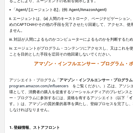
ることにより、エージェントの名前を開示します。
• 「Agent/ [エージェント名]」(例: Agent/AmazonAgent)
ii. エージェントは、(a) 人間のキーストローク、ページナビゲーシ
めのCAPTCHAやその他の手段を完了させたり回避して、アクセス、
ません。
iii. 対話が人間によるものかコンピューターによるものかを判断する
iv. エージェントがプログラム・コンテンツにアクセスし、又はこれ
ことを目的とした手段を迂回その他回避しないでください。
アマゾン・インフルエンサー・プログラム・
アソシエイト・プログラム「
アマゾン・インフルエンサー・プログラム
program.amazon.com/influencers
をご覧ください。）乙は、アソシエ
環として、消費者の購入を促進するソーシャルメディアのプレゼンスと
ー・プログラムに参加するには、資格を有するアソシエイト（以下「
イ
す。）は、アマゾンの質的量的基準を満たし、登録プロセスを完了し、
しなければなりません。
1.
登録情報、ストアフロント