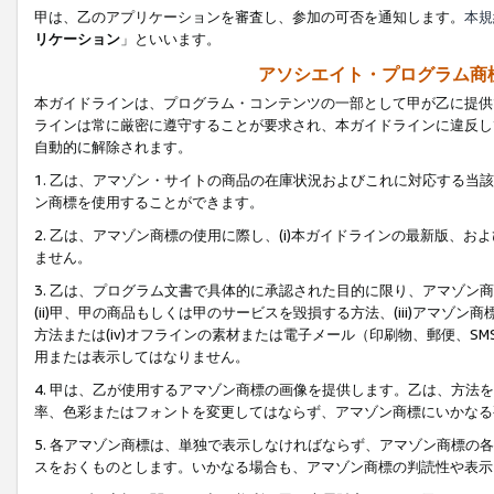
甲は、乙のアプリケーションを審査し、参加の可否を通知します。
本規
リケーション
」といいます。
アソシエイト・プログラム商
本ガイドラインは、プログラム・コンテンツの一部として甲が乙に提供
ラインは常に厳密に遵守することが要求され、本ガイドラインに違反し
自動的に解除されます。
1. 乙は、アマゾン・サイトの商品の在庫状況およびこれに対応する
ン商標を使用することができます。
2. 乙は、アマゾン商標の使用に際し、(i)本ガイドラインの最新版、およ
ません。
3. 乙は、プログラム文書で具体的に承認された目的に限り、アマゾン
(ii)甲、甲の商品もしくは甲のサービスを毀損する方法、(iii)アマ
方法または(iv)オフラインの素材または電子メール（印刷物、郵便、S
用または表示してはなりません。
4. 甲は、乙が使用するアマゾン商標の画像を提供します。乙は、方
率、色彩またはフォントを変更してはならず、アマゾン商標にいかなる
5. 各アマゾン商標は、単独で表示しなければならず、アマゾン商標
スをおくものとします。いかなる場合も、アマゾン商標の判読性や表示