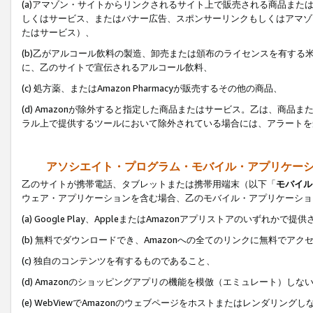
(a)アマゾン・サイトからリンクされるサイト上で販売される商品またはサ
しくはサービス、またはバナー広告、スポンサーリンクもしくはアマゾ
たはサービス）、
(b)乙がアルコール飲料の製造、卸売または頒布のライセンスを有す
に、乙のサイトで宣伝されるアルコール飲料、
(c) 処方薬、またはAmazon Pharmacyが販売するその他の商品、
(d) Amazonが除外すると指定した商品またはサービス。乙は、商品また
ラル上で提供するツールにおいて除外されている場合には、アラートを
アソシエイト・プログラム・モバイル・アプリケー
乙のサイトが携帯電話、タブレットまたは携帯用端末（以下「
モバイル
ウェア・アプリケーションを含む場合、乙のモバイル・アプリケーショ
(a) Google Play、AppleまたはAmazonアプリストアのいずれかで
(b) 無料でダウンロードでき、Amazonへの全てのリンクに無料でアク
(c) 独自のコンテンツを有するものであること、
(d) Amazonのショッピングアプリの機能を模倣（エミュレート）しな
(e) WebViewでAmazonのウェブページをホストまたはレンダリング