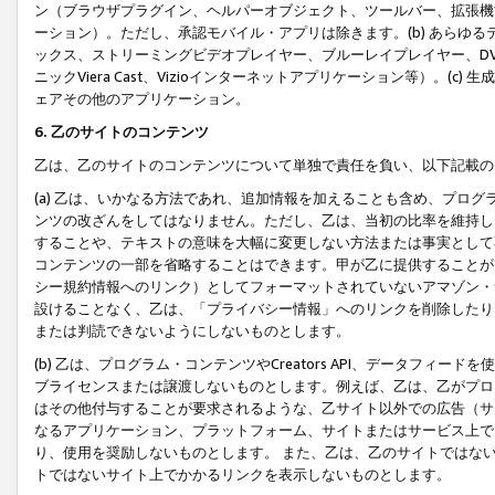
ン（ブラウザプラグイン、ヘルパーオブジェクト、ツールバー、拡張機
ーション）。ただし、承認モバイル・アプリは除きます。(b) あらゆ
ックス、ストリーミングビデオプレイヤー、ブルーレイプレイヤー、DVDプ
ニックViera Cast、Vizioインターネットアプリケーション等）。(
ェアその他のアプリケーション。
6. 乙のサイトのコンテンツ
乙は、乙のサイトのコンテンツについて単独で責任を負い、以下記載の
(a) 乙は、いかなる方法であれ、追加情報を加えることも含め、プロ
ンツの改ざんをしてはなりません。ただし、乙は、当初の比率を維持し
することや、テキストの意味を大幅に変更しない方法または事実として
コンテンツの一部を省略することはできます。甲が乙に提供することが
シー規約情報へのリンク）としてフォーマットされていないアマゾン・
設けることなく、乙は、「プライバシー情報」へのリンクを削除したり
または判読できないようにしないものとします。
(b) 乙は、プログラム・コンテンツやCreators API、データフ
ブライセンスまたは譲渡しないものとします。例えば、乙は、乙がプロ
はその他付与することが要求されるような、乙サイト以外での広告（サ
なるアプリケーション、プラットフォーム、サイトまたはサービス上で
り、使用を奨励しないものとします。 また、乙は、乙のサイトではな
トではないサイト上でかかるリンクを表示しないものとします。