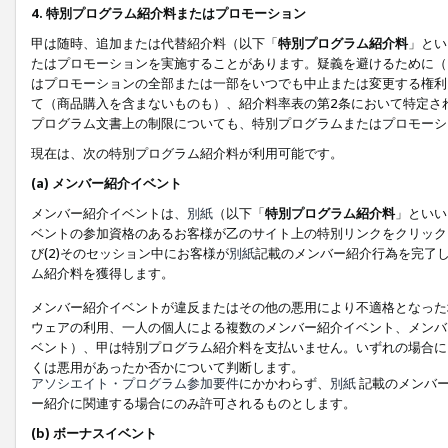
4. 特別プログラム紹介料またはプロモーション
甲は随時、追加または代替紹介料（以下「
特別プログラム紹介料
」とい
たはプロモーションを実施することがあります。疑義を避けるために（
はプロモーションの全部または一部をいつでも中止または変更する権利
て（商品購入を含まないものも）、紹介料率表の第2条において特定さ
プログラム文書上の制限についても、特別プログラムまたはプロモーシ
現在は、次の特別プログラム紹介料が利用可能です。
(a) メンバー紹介イベント
メンバー紹介イベントは、
別紙
（以下「
特別プログラム紹介料
」といい
ベントの参加資格のあるお客様が乙のサイト上の特別リンクをクリック
び(2)そのセッション中にお客様が
別紙
記載のメンバー紹介行為を完了
ム紹介料を獲得します。
メンバー紹介イベントが違反またはその他の悪用により不適格となった
ウェアの利用、一人の個人による複数のメンバー紹介イベント、メンバ
ベント）、甲は特別プログラム紹介料を支払いません。いずれの場合に
くは悪用があったか否かについて判断します。
アソシエイト・プログラム参加要件
にかかわらず、
別紙
記載のメンバー
ー紹介に関連する場合にのみ許可されるものとします。
(b) ボーナスイベント