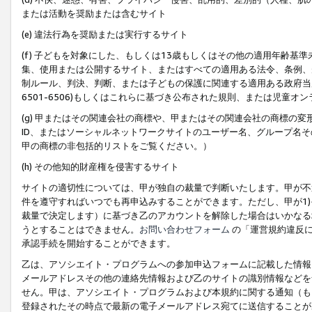
または活動を奨励または含むサイト
(e) 違法行為を奨励または実行するサイト
(f) 子どもを対象にした、もしくは13歳もしくはその他の適用年齢
集、使用または公開するサイト、またはすべての適用ある法令、条例、
制ルール、判決、判断、または子どもの保護に関連する適用ある政府当局の要
6501-6506)もしくはこれらに基づき公布された規則、または児童オ
(g) 甲またはその関連会社の商標や、甲またはその関連会社の商標の
ID、またはソーシャルネットワークサイトのユーザー名、グループ名
甲の商標の非包括的リストをご覧ください。）
(h) その他知的財産権を侵害するサイト
サイトの適切性については、甲が独自の裁量で判断いたします。甲が不
件を遵守すればいつでも再申込みすることができます。ただし、甲が1)
裁量で決定します）に基づき乙のアカウントを解除した場合はいかなる
うとすることはできません。
お問い合わせフォーム
の「運営規約違反に
承認手続を開始することができます。
乙は、アソシエイト・プログラムへの参加申込フォームに記載した情報
メールアドレスその他の連絡先情報および乙のサイトの識別情報などを
せん。甲は、アソシエイト・プログラムおよび本規約に関する通知（も
登録されたその時点で最新の電子メールアドレス宛てに送信することが