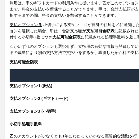
利用は、甲のギフトカードの利用条件に従います。乙がこのオプション
まで、料金の支払いを留保することができます。甲は、合計支払額が支
択するまでの間、料金の支払いを留保することができます。
支払オプション 3:
小切手による支払い 乙が自身の住所を乙に通知し
ョンを選択した場合、甲は、合計支払額が
支払可能金額表
に記載された
付する小切手1枚につき
支払可能金額表
に記載される処理手数料を差し
乙がいずれのオプションも選択せず、支払用の有効な情報も登録してい
甲の裁量により別の支払方法で支払いをするか、獲得した紹介料の支払
支払可能金額表
支払オプション1 (振込)
支払オプション2 (ギフトカード)
支払オプション3 (小切手)
小切手処理手数料
乙のアカウントが少なくとも1年にわたっていかなる実質的な活動を行