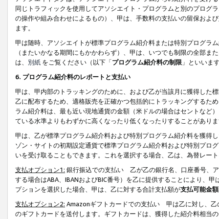
同じトラフィックを使用してアソシエイト・プログラムと別のプログラ
の操作や組み合わせによるもの）、甲は、手数料の支払いの留保および
ます。
甲は随時、アソシエイトが標準プログラム紹介料または特別プログラム
（またいかなる期間にもかかわらず）、甲は、いつでも制限の全部また
は、
別紙
をご覧ください（以下「
プログラム紹介料の制限
」といいま
6. プログラム紹介料のレポートと支払い
甲は、甲内部のトラッキングのために、および乙が当該月に獲得した標
乙に配布するため、適格販売を正確かつ包括的にトラッキングするため
ラム紹介料は、最も近い現地通貨の金額（米ドルの場合はセントなど）
ている水準よりもわずかに高くなったり低くなったりすることがありま
甲は、乙が標準プログラム紹介料および特別プログラム紹介料を獲得し
ゾン・サイトの初期設定通貨で標準プログラム紹介料および特別プログ
いを受け取ることもできます。これを選択する場合、乙は、為替レート
支払オプション1:
銀行振込での支払い 乙が乙の銀行名、口座番号、ア
する場合はABA、IBANおよびBIC番号）を乙に提供することにより
プションを選択した場合、甲は、乙に対する合計支払額が
支払可能金額
支払オプション2:
Amazonギフトカードでの支払い 甲は乙に対し、
のギフトカードを送付します。ギフトカードは、獲得した紹介料相当の