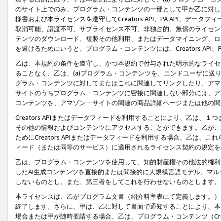
のサイト上でのみ、プログラム・コンテンツの一部として甲が乙に対し
様書および本ライセンスを遵守してCreators API、PA API、
取消可能、譲渡不可、サブライセンス不可、非独占的、無償のライセン
テンツのダウンロード、複製その他利用、またはデータマイニング、ロ
を避けるためにいうと、プログラム・コンテンツには、Creators AP
乙は、
本規約
の条件を遵守し、かつ本規約で付与された明示的なライセ
ることなく、乙は、(a)プログラム・コンテンツを、エンドユーザに
グラム・コンテンツに対してまたはこれに関連してリンクしたり、アマ
サイトのうちプログラム・コンテンツに密接に関連しない部分には、ア
コンテンツを、アマゾン・サイトの関連の商品詳細ページまたは他の関
Creators APIまたはデータフィードを利用することにより、乙は、
その他の情報およびコンテンツにアクセスすることができます。乙がこ
ためにCreators APIまたはデータフィードを利用する場合、乙は、こ
ィード（または同等のサービス）に適用されるライセンス契約の規定を
乙は、プログラム・コンテンツを使用して、知的財産権その他法的権利
したAI生成コンテンツを直接的または間接的に大規模言語モデル、マ
しないものとし、また、第三者をしてこれを行わせないものとします。
本ライセンスは、乙がプログラム文書（紹介料率表にて定義します。）
終了します。さらに、甲は、乙に対して書面で通知することにより、本
場合または甲が随時要請する場合、乙は、プログラム・コンテンツ（Cre