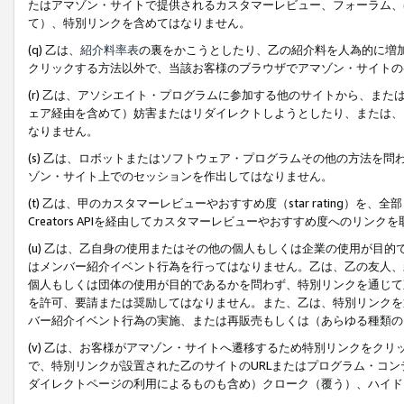
たはアマゾン・サイトで提供されるカスタマーレビュー、フォーラム、
て）、特別リンクを含めてはなりません。
(q) 乙は、
紹介料率表
の裏をかこうとしたり、乙の紹介料を人為的に増
クリックする方法以外で、当該お客様のブラウザでアマゾン・サイトの
(r) 乙は、アソシエイト・プログラムに参加する他のサイトから、ま
ェア経由を含めて）妨害またはリダイレクトしようとしたり、または、
なりません。
(s) 乙は、ロボットまたはソフトウェア・プログラムその他の方法を
ゾン・サイト上でのセッションを作出してはなりません。
(t) 乙は、甲のカスタマーレビューやおすすめ度（star rating
Creators APIを経由してカスタマーレビューやおすすめ度へのリンク
(u) 乙は、乙自身の使用またはその他の個人もしくは企業の使用が目
はメンバー紹介イベント行為を行ってはなりません。乙は、乙の友人、
個人もしくは団体の使用が目的であるかを問わず、特別リンクを通じて
を許可、要請または奨励してはなりません。また、乙は、特別リンクを
バー紹介イベント行為の実施、または再販売もしくは（あらゆる種類の
(v) 乙は、お客様がアマゾン・サイトへ遷移するため特別リンクをク
で、特別リンクが設置された乙のサイトのURLまたはプログラム・コ
ダイレクトページの利用によるものも含め）クローク（覆う）、ハイド