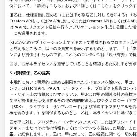
例において、「詳細はこちら」および「詳しくはこちら」をクリックす
(j) 乙は、仕様書類に定める（または甲が別途乙に対して通知する）
Creators APIもしくはPA APIに対してまたはCreators APIもしく
はPA APIにリクエスト送信を行うアプリケーションを作成し公開し
ーにも適用されます。
(k) 乙が乙のアプリケーション上でテキストで構成されるプロダクト
と見えるところに、以下の免責文言を表示するものとします。「［「本
ンにより提供されたものです。これらのコンテンツは「現状有姿」で提
乙は、乙が本ライセンスを遵守していることを確認するために甲が要求
3. 権利留保、乙の提案
本規約において明示的に定める制限されたライセンスを除いて、甲は、
ンツ、Creators API、PA API、データフィード、プロダクト
ト・サイト上の情報およびマテリアル、甲および甲の関連会社の商標お
て甲が提供または使用するその他の知的財産およびテクノロジー（アプ
（SDK）、ライブラリ、サンプルコードおよび関連するマテリアルを
権を含みます。）を留保するものとし、乙は、本ライセンスに基づきこ
乙が甲に対し、プログラム・コンテンツについて、またはアソシエイト
テキストまたはその他の情報もしくはコンテンツを提供した場合、また
案
」と総称します。）、乙は、甲に対して、乙の提案に関する一切の権