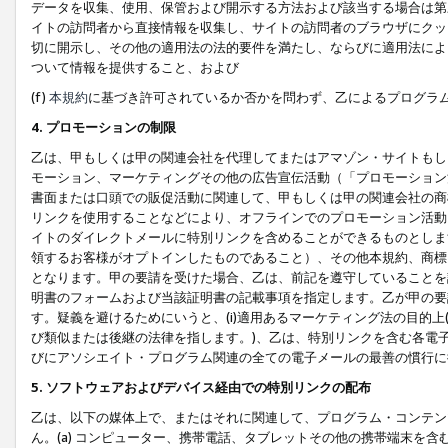
データを収集、使用、保管および開示する方法および該当する場合は第
イトの訪問者から直接情報を収集し、サイトの訪問者のブラウザにクッ
切に開示し、その他の適用法の法的要件を満たし、ならびに適用法によ
ついて情報を提供すること、および
(f)
本規約
に基づき許可されているか否かを問わず、乙によるプログラ
4. プロモーションの制限
乙は、甲もしくは甲の関連会社を代理してまたはアマゾン・サイトもし
モーション、マーケティングその他の広告宣伝活動（「プロモーション
書面または口頭での販促活動に関連して、甲もしくは甲の関連会社の商
リンクを使用することなどにより、オフラインでのプロモーション活動
イトのダイレクトメールに特別リンクを含めることができるものとしま
領するお客様がオプトインしたものであること）、その他本規約、商標
となります。甲の要請を受けた場合、乙は、前記を遵守していることを
明書のフォームおよび当該証明書の記載事項を指定します。乙が甲の要
す。疑義を避けるためにいうと、(i)適用あるマーケティング法の目的上(例
び類似または後継の法律を指します。)、乙は、特別リンクを含む各電子
びにアソシエイト・プログラム関連の全ての電子メールの最善の慣行に
5. ソフトウェアおよびデバイス経由での特別リンクの配布
乙は、以下の媒体上で、またはそれに関連して、プログラム・コンテン
ん。(a) コンピューター、携帯電話、タブレットその他の携帯端末を