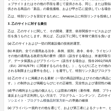
ェブサイトまたはその他の手段を通じて提供される、同じ、または類似
供される商品の「新品」の最低価格、および甲が乙に提供している場合
乙は、特別リンクを宣伝するために、Amazon上に特別リンクを投稿し
3. 乙のサイトに対する責任
乙は、乙のサイトに関して、その開発、運営、依存関係サービスおよび
任を負うものとします。例えば、乙は以下に関して単独で責任を負いま
(a) 乙のサイトおよび一切の関連設備の技術的運営、
(b) 本規約、全ての適用ある法令、条例、規則、政令、命令、ライセ
その他の適用ある政府当局の要件（開示（該当する場合は、米連邦取引
グ、データ保護およびプライバシー（該当する場合は、指令2002/58
（EU）2016/679）に関連するものを含む。）、ならびに乙とそ
される制限または要件を含む。）を遵守して、特別リンク及びプログラ
(c) 乙のサイトに掲載される素材（一切の商品説明およびその他の商
す。）の制作および掲載ならびにその正確性、完全性および適切性の確
(d) 甲の権利または他の個人もしくは団体の権利（著作権、商標、プ
違反または不正利用しない方法で、プログラム・コンテンツ、乙のサイ
ソシエイト・プログラム模倣品対策方針
への準拠の確保
(e) プライバシー規約その他を通じて、および第三者によるクッキー