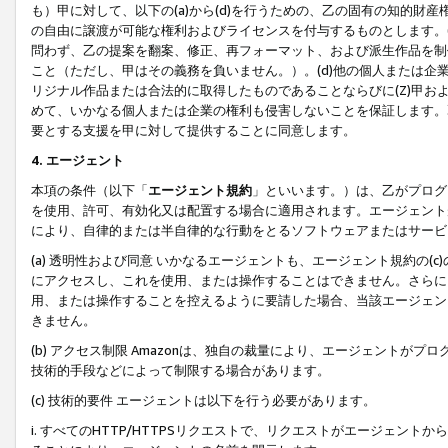
も）甲に対して、以下の(a)から(d)を行うための、乙の固有の知的
の自由に譲渡が可能な権利およびライセンスを付与するものとします。(
問わず、乙の提案を翻案、修正、再フォーマット、および派生作品を制
こと（ただし、甲はその義務を負いません。）。(d)他の個人または企
リジナル作品または合法的に取得したものであることならびに(Z)甲
めて、いかなる個人または企業の権利も侵害しないことを保証します。
要とする支援を甲に対して提供することに同意します。
4. エージェント
本項の条件（以下「
エージェント規約
」といいます。）は、乙がプログ
を使用、許可、有効化又は配置する場合に適用されます。エージェント
により、自律的または半自律的な行動をとるソフトウェアまたはサービ
(a) 透明性および同意 いかなるエージェントも、エージェント規約の
にアクセスし、これを使用、または操作することはできません。さらに、
用、または操作することを控えるように要請した場合、当該エージェン
きません。
(b) アクセス制限 Amazonは、独自の裁量により、エージェント
技術的手段などによって制限する場合があります。
(c) 技術的要件 エージェントは以下を行う必要があります。
i. すべてのHTTP/HTTPSリクエストで、リクエストがエージェ