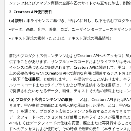
ンテンツおよびアマゾン商標の全部を乙のサイトから直ちに除去、削除
2. Creators API使用要件
(a) 説明：
本ライセンスに基づき、甲は乙に対し、以下を含むプログラ
•データ、画像、音声、映像、ロゴ、ユーザインターフェースデザイン
•テキスト形式の素材（たとえば、テキスト形式の商品情報）
前記のプロダクト広告コンテンツおよびCreators APIへのアクセスに
供することがあります。サンプルソースコードおよびライブラリはそれ
イセンスに基づき乙に提供されます。Creators APIに関連して
上の必要条件ならびにCreators APIの適切な利用に関連するテ
（以下「
仕様書類
」と総称します。）を提供することがあります。本ラ
ルソースコードまたはライブラリおよび甲が提供する仕様書類は、「プ
で提供されたいかなるデータ、画像、テキストその他の情報またはコン
(b) プロダクト広告コンテンツの取得
乙は、Creators APIま
きます。甲が事前に書面による明示的な承認をした場合、乙は、甲がCreator
す。）を通じて、プロダクト広告コンテンツを取得することもできます
データフィードへのアクセスおよび使用にも本ライセンスが適用されます。乙は
APIもしくはデータフィードの仕様を変更、廃止または再発行することがで
ドへのアクセスおよび使用が、その時点で最新の要件（本ライセンスお