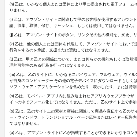
(h) 乙は、いかなる個人または団体により甲に提出された電子フォー
りません。
(i) 乙は、アマゾン・サイトに関連して甲のお客様が使用するアカウ
請、収集、取得、保存、キャッシュ、もしくは使用してはなりません。
(j) 乙は、アマゾン・サイトのボタン、リンクその他の機能を、変更
(k) 乙は、他の個人または団体を代理して、アマゾン・サイトにおい
行為をするのを承認、支援または奨励してはなりません。
(l) 乙は、甲と乙との関係について、または何らかの機能もしくは取
理的可能性のある行為を行ってはなりません。
(m) 乙は、乙のサイトに、いかなるスパイウェア、マルウェア、ウィ
が自身のコンピューター その他の電子デバイスにダウンロードもしく
ソフトウェア・アプリケーションを含めたり、表示したり、または特別
(n) 乙は、モバイル・アプリ内に組み込まれたアプリ内ウェブブラウザ
イトの中でフレーム化してはなりません。ただし、乙のサイト上で参加
(o) 乙は、乙のサイト上の素材と密接に関連して商品を宣伝する乙の
ー・ウィンドウ、トランジショナル・ページ広告またはレイヤー広告内
てはなりません。
(p) 乙は、アマゾン・サイトに乙が掲載することができるいかなるコ