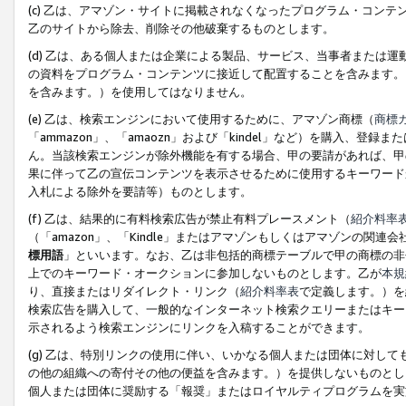
(c) 乙は、アマゾン・サイトに掲載されなくなったプログラム・コン
乙のサイトから除去、削除その他破棄するものとします。
(d) 乙は、ある個人または企業による製品、サービス、当事者または
の資料をプログラム・コンテンツに接近して配置することを含みます。
を含みます。）を使用してはなりません。
(e) 乙は、検索エンジンにおいて使用するために、アマゾン商標（
商標
「ammazon」、「amaozn」および「kindel」など）を購入
ん。当該検索エンジンが除外機能を有する場合、甲の要請があれば、甲
果に伴って乙の宣伝コンテンツを表示させるために使用するキーワード
入札による除外を要請等）ものとします。
(f) 乙は、結果的に有料検索広告が禁止有料プレースメント（
紹介料率
（「amazon」、「Kindle」またはアマゾンもしくはアマゾンの
標用語
」といいます。なお、乙は非包括的商標テーブルで甲の商標の非
上でのキーワード・オークションに参加しないものとします。乙が
本規
り、直接またはリダイレクト・リンク（
紹介料率表
で定義します。）を
検索広告を購入して、一般的なインターネット検索クエリーまたはキー
示されるよう検索エンジンにリンクを入稿することができます。
(g) 乙は、特別リンクの使用に伴い、いかなる個人または団体に対し
の他の組織への寄付その他の便益を含みます。）を提供しないものとし
個人または団体に奨励する「報奨」またはロイヤルティプログラムを実