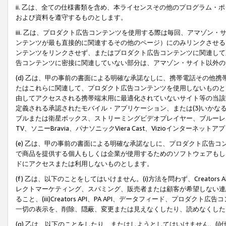
ii. 乙は、全ての仕様書類を含め、本ライセンスその他のプログラム
および資料を遵守するものとします。
iii. 乙は、プロダクト広告コンテンツを使用する際は毎回、アマゾ
ンテンツが最も直接的に関連するその他のページ）にのみリンクさせる
ンテンツをリンクさせず、またはプロダクト広告コンテンツに関連して
告コンテンツに密接に関連していない部分は、アマゾン・サイト以外の
(d) 乙は、甲の事前の書面による明確な承諾なしに、携帯電話その他
たはこれらに関連して、プロダクト広告コンテンツを使用しないものと
由してアクセスされる携帯端末用に最適化されていないサイト等の当該端
定義される承認されたモバイル・アプリケーション、または(3)いか
ブルまたは衛星ボックス、ストリーミングビデオプレイヤー、ブルーレイ
TV、ソニーBravia、パナソニックViera Cast、Vizioインター
(e) 乙は、甲の事前の書面による明確な承諾なしに、プロダクト広告
で商品を提供する個人もしくは企業が使用するためのソフトウェアもしくはその
ドにアクセスまたは利用しないものとします。
(f) 乙は、以下のことをしてはいけません。(i)方法を問わず、Creator
レクトマーケティング、スパミング、販売者または顧客が希望しない連
ること、(iii)Creators API、PA API、データフィード、プ
一切の表示を、削除、隠蔽、変更または見えなくしたり、読めなくした
(g) 乙は、以下のことをしたり、またはしようとしてはいけません。(