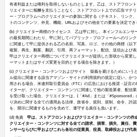
有者利益または権利を取得しないものとします。乙は、ストアフロントに
リエイターに報酬を支払うことなく、ストアフロント上での広告マテリア
ー・プログラムへのクリエイターの参加に関する（テキスト、リンク、
トのコンテンツ、外見、機能、URLおよびその他全ての要素を決定で
(b) クリエイター商標のライセンス 乙は甲に対し、本インフルエン
の最長期間にわたり、甲に対してパブリック・プロフィールへのリンク
に関連して甲に提供される乙の名前、写真、ロゴ、その他の商標（以下
複製、再生、翻案、翻訳、引用、再フォーマット、配信、送信および表
甲はクリエイター商標についてクリエイターが提供した形状から変更し
ーマットまたはサイズ変更を目的とする場合を除きます。）
(c) クリエイター・コンテンツおよびサイト 疑義を避けるためにい
ル提出に関連する該当アマゾン・サイトの利用規約の規定に従い、かつ、
用される場合、米連邦取引委員会（FTC）の広告における推奨・証言
イターが、クリエイター・コンテンツに関連して他の製造業者、配信業
を受け取った場合、クリエイターは、(「#Ad」または「#Sponsor
り決めに関する全ての適用ある法律、政省令、規則、規制、命令、許認
を、開示に関連するものを含めて、遵守する責任も負います。
(d) 免責
甲は、ストアフロントおよびクリエイター・コンテンツの作
クリエイター・コンテンツに対する全ての請求、損害、損失、責任、費
ンサーならびに甲およびこれら各社の従業員、役員、取締役および代表