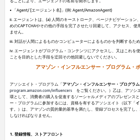
ることにより、エージェントの名前を開示します。
• 「Agent/ [エージェント名]」(例: Agent/AmazonAgent)
ii. エージェントは、(a) 人間のキーストローク、ページナビゲーシ
めのCAPTCHAやその他の手段を完了させたり回避して、アクセス、
ません。
iii. 対話が人間によるものかコンピューターによるものかを判断する
iv. エージェントがプログラム・コンテンツにアクセスし、又はこれ
ことを目的とした手段を迂回その他回避しないでください。
アマゾン・インフルエンサー・プログラム・
アソシエイト・プログラム「
アマゾン・インフルエンサー・プログラム
program.amazon.com/influencers
をご覧ください。）乙は、アソシエ
環として、消費者の購入を促進するソーシャルメディアのプレゼンスと
ー・プログラムに参加するには、資格を有するアソシエイト（以下「
イ
す。）は、アマゾンの質的量的基準を満たし、登録プロセスを完了し、
しなければなりません。
1.
登録情報、ストアフロント