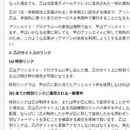
なった場合でも、乙は当該電子メールアドレスに送信された一切の通知
乙が［注：米租税法上定義される］非米国人に該当する場合で、アソシ
乙は、本規約に基づく全てのサービスを米国外で履行することになるも
アソシエイト・プログラムへの参加は無料であり、甲はアソシエイト・
ます。甲はいかなる企業に対しても、甲のアソシエイトに対して有料の
のため、このような企業が（アマゾンの名前を利用しようとする企業で
い。
2. 乙のサイト上のリンク
(a) 特別リンク
乙はアソシエイト・プログラムに申し込んだ後、乙のサイト上に特別リ
および紹介料の発生が可能となります。
特別リンクでは、甲が乙に割り当てたアソシエイトIDを使用しなけれ
(b) 全ての特別リンクに適用される一般要件
特別リンクは乙が制作するか、または甲が乙に対して提供することがで
た場合は、乙は乙のサイト上にある当該種類のリンクの表示を中止しな
配置、ならびに（乙が制作したか甲が乙に対して提供したかを問わず）
切なフォーマットを含むことを確認する責任を単独で負います。乙は、
別リンクは、乙のサイトから直接アクセスしなければなりません。例えば、