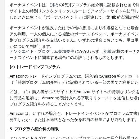
ボーナスイベントは、
別紙
の特別プログラム紹介料に記載された国で利
サイト上の特別リンクをクリックスルーしてアマゾン・サイトを訪問した
したときに生じる「ボーナスイベント」に関連して、第4(b)条記載の
ボーナスイベントが違反またはその他の悪用により不適格となった場合
アの利用、一人の個人による複数のボーナスイベント、ボーナスイベン
別プログラム紹介料を支払いません。いずれの場合においても、甲は甲
かについて判断します。
アソシエイト・プログラム参加要件
にかかわらず、
別紙
記載のボーナ
ーナスイベントに関連する場合にのみ許可されるものとします。
(c) トレードインプログラム
Amazonのトレードインプログラムでは、購入者はAmazonギフト
（「特別プログラム紹介料」）に記載されている一部の国でご利用いた
乙は、（1）購入者が乙のサイト上のAmazonサイトへの特別なリン
に商品を追加し、Amazonが受け入れる下取りリクエストを送信した場
プログラム紹介料を得ることができます。
Amazonは、いずれの場合も、トレードインイベントがプログラム文書
発生したか、または不適格となったかを独自の裁量により判断します。
5. プログラム紹介料の制限
アソシエイトタグは、アソシエイト・プログラムからの紹介料を受ける