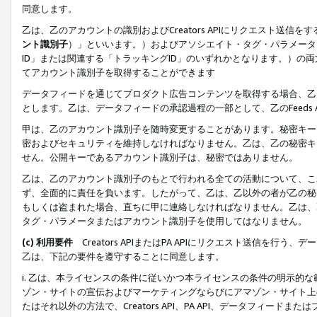
同意します。
乙は、乙のアカウントの識別およびCreators APIにリクエスト送
ント識別子
）」といいます。）およびアソシエイト・タグ・パラメータ（
ID」または関連する「トラッキングID」のいずれかとなります。）の両方
てアカウント識別子を取得することができます
データフィードを通じてプロダクト広告コンテンツを取得する場合、乙は、Cre
とします。乙は、データフィードの承認過程の一部として、乙のFeeds
甲は、乙のアカウント識別子を随時変更することがあります。秘密キー
密およびセキュリティを維持しなければなりません。乙は、乙の秘密キ
せん。公開キーであるアカウント識別子は、秘密ではありません。
乙は、乙のアカウント識別子のもとで行われる全ての活動について、こ
ず、全面的に責任を負います。したがって、乙は、乙以外の者が乙の秘
もしくは盗まれた場合、直ちに甲に連絡しなければなりません。乙は、
タグ・パラメータまたはアカウント識別子を使用してはなりません。
(c) 利用要件
Creators APIまたはPA APIにリクエスト送信を
乙は、下記の要件を遵守することに同意します。
i. 乙は、本ライセンスの条件に従いかつ本ライセンスの条件の明示的
ゾン・サイトの宣伝およびマーケティングならびにアマゾン・サイト上
たはそれ以外の方法で、Creators API、PA API、データフィー