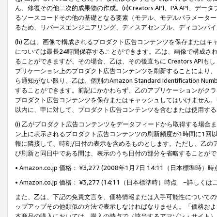
ん、修復その他二次的成果物の作成。(ii)Creators API、PA 
るソースコードその他の基礎となる要素（モデル、モデルパラメーター
るため、リバースエンジニアリング、ディスアセンブル、ディコンパイ
(h) 乙は、画像で構成されるプロダクト広告コンテンツを保存または
については最長24時間保存することができます。乙は、画像で構成さ
ることができますが、その場合、乙は、その後直ちに Creators AP
プリケーション上のプロダクト広告コンテンツを刷新することにより、
ら通知がない限り、乙は、個別のAmazon Standard Identification Nu
することができます。前記にかかわらず、乙のアプリケーションがクラ
プロダクト広告コンテンツを保存またはキャッシュしてはいけません。
以内に、甲に対して、プロダクト広告コンテンツを含むまたは使用する
(i) 乙がプロダクト広告コンテンツをデータフィードから取得する場合または
ン上に表示されるプロダクト広告コンテンツの刷新頻度が1時間に1回
報に隣接して、時刻/日付の表示を含めるものとします。ただし、乙の
び刷新と同日中である間は、表示のうち日付の部分を省略することがで
• Amazon.co.jp 価格： ¥3,277 (2008年1月7日 14:11（日本標準
• Amazon.co.jp 価格： ¥3,277 (14:11（日本標準時）時点 −詳しくは
また、乙は、下記の免責文言を、価格情報または入手可能性についての
ップアップその他類似の方法で表示しなければなりません。「価格およ
本商品の購入においては、購入の時点で（該当するアマゾン・サイト）