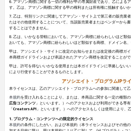
6. アマゾン商標に関する一切の権利が甲の専属財産であり、乙によ
す。乙は、アマゾン商標に関する甲の権利または所有権に抵触するいか
7. 乙は、特別リンクに関連してアマゾン・サイト上で第三者の販売
たはその他使用することについて、当該販売業者またはベンダーから書
することはできません。
8. 乙は、いかなる管轄においても、アマゾン商標に紛らわしいほど
おいても、アマゾン商標に紛らわしいほど類似する商標、ドメイン名、
甲は、アソシエイト・サイトに改定のお知らせまたは改定後の商標ガイ
本商標ガイドラインおよび承認されたアマゾン商標を改定することがで
甲は、許可を得ないいかなる使用または本ガイドラインに準拠しないい
により行使することができるものとします。
アソシエイト・プログラムIPラ
本ライセンスは、乙のアソシエイト・プログラムへの参加に関連して乙
本規約
を受け入れることにより、または、本商品に関する一定の種類の
広告コンテンツ
」といいます。）へのアクセスおよび利用ができる専有
「
Creators API
」といいます。）へのアクセスもしくは使用により、
1. プログラム・コンテンツへの限定的ライセンス
本規約
の条件にしたがい、および本規約（本ライセンスおよびその他の
加する目的に限り、甲は本規約により乙に対して、(a) プログラム・コ