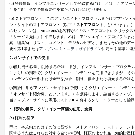
(a) 登録情報 インフルエンサーとして登録するには、乙は、乙のソ
可を含む、全ての情報要件を満たさなければなりません。
(b) ストアフロント このアソシエイト・プログラムまたはアマゾン
ン・サイトのストアフロント（以下「
ストアフロント
」といいます。）
のセッションは、Amazonのお客様が乙のストアフロントにクリック
「サービス提供」に相当します。乙は、アソシエイト・プログラムまた
真、編集物、リスト、コメント、デジタルビデオ、またはその他のデー
要件第1条または
アマゾンコミュニティガイドライン
に定める基準に違
2.
オンサイトでの使用
(a)使用時の裁量、削除する権利 甲は、インフルエンサー・プログラ
により甲の判断で）クリエイター・コンテンツを使用できますが、その
コンテンツの一部または全部を拒否、削除、停止または復元する権利を
(b)報酬 甲がアマゾン・サイト内で使用するクリエイター・コンテン
「
オンサイト紹介料
」といいます。）を獲得します。該当するアマゾン
当アマゾン・サイトに専用のストアIDを有するクリエイターとして登
3.
権利の留保、クリエイター商標の使用、免責
(a) 権利の留保
甲は、本規約またはその他に基づき、ストアフロント、ストアフロント
関するまたはこれらに対する全ての権利、権原および利益（知的財産権