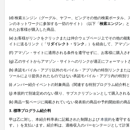
(d) 検索エンジン（グーグル、ヤフー、ビングその他の検索ポータル
ンのネットワークに参加する一切のサイト）（以下「
検索エンジン
」と
れたお客様が購入した商品、
(e) お客様がリンクをクリックまたは仲介ウェブページ上でその他の
イトに送るリンク（「
リダイレクト・リンク
」）を経由して、アマゾン
(f) アマゾン・サイトに適用される条件を遵守せずに、お客様に購入さ
(g) 乙のサイトからアマゾン・サイトへのリンクが適正にフォーマッ
(h) 承認モバイル・アプリ以外のモバイル・アプリ内の特別リンクまたはC
ツールにより提供されたものではない承認モバイル・アプリ内の特別リ
(i) メンバー紹介イベントの対象商品（関連する特別プログラム紹介料と
(j) 本規約で別途定めのない限り、サブスクリプションとして購入され
(k) 商品一覧ページに掲載されていない発表前の商品や予約開始前の商
3. 標準プログラム紹介料
甲は乙に対し、本紹介料率表に記載された制限および
本規約
を遵守す
す。）を支払います。紹介料は、適格収入のパーセンテージとして計算