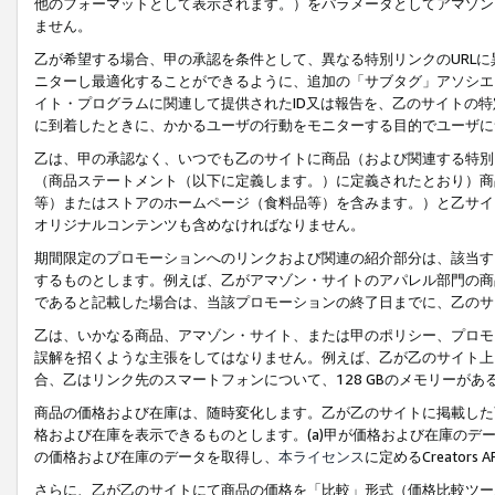
他のフォーマットとして表示されます。）をパラメータとしてアマゾン
ません。
乙が希望する場合、甲の承認を条件として、異なる特別リンクのURL
ニターし最適化することができるように、追加の「サブタグ」アソシエ
イト・プログラムに関連して提供されたID又は報告を、乙のサイトの
に到着したときに、かかるユーザの行動をモニターする目的でユーザに
乙は、甲の承認なく、いつでも乙のサイトに商品（および関連する特別
（商品ステートメント（以下に定義します。）に定義されたとおり）商
等）またはストアのホームページ（食料品等）を含みます。）と乙サイ
オリジナルコンテンツも含めなければなりません。
期間限定のプロモーションへのリンクおよび関連の紹介部分は、該当す
するものとします。例えば、乙がアマゾン・サイトのアパレル部門の商
であると記載した場合は、当該プロモーションの終了日までに、乙のサ
乙は、いかなる商品、アマゾン・サイト、または甲のポリシー、プロモ
誤解を招くような主張をしてはなりません。例えば、乙が乙のサイト上に
合、乙はリンク先のスマートフォンについて、128 GBのメモリーが
商品の価格および在庫は、随時変化します。乙が乙のサイトに掲載した
格および在庫を表示できるものとします。(a)甲が価格および在庫のデータを
の価格および在庫のデータを取得し、
本ライセンス
に定めるCreator
さらに、乙が乙のサイトにて商品の価格を「比較」形式（価格比較ツー