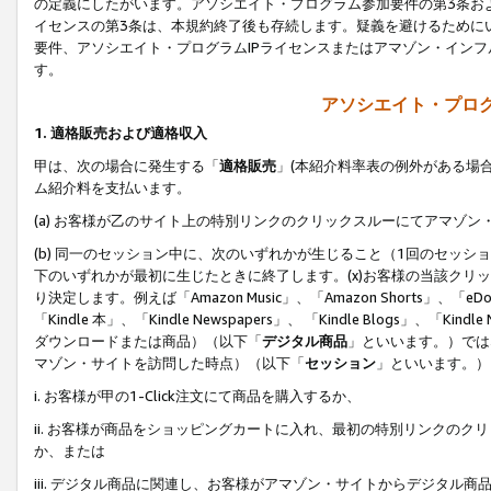
の定義にしたがいます。アソシエイト・プログラム参加要件の第3条お
イセンスの第3条は、本規約終了後も存続します。疑義を避けるためにい
要件、アソシエイト・プログラムIPライセンスまたはアマゾン・イン
す。
アソシエイト・プログ
1. 適格販売および適格収入
甲は、次の場合に発生する「
適格販売
」(本紹介料率表の例外がある場
ム紹介料を支払います。
(a) お客様が乙のサイト上の特別リンクのクリックスルーにてアマゾン
(b) 同一のセッション中に、次のいずれかが生じること（1回のセッ
下のいずれかが最初に生じたときに終了します。(x)お客様の当該クリッ
り決定します。例えば「Amazon Music」、「Amazon Shorts」、「eDo
「Kindle 本」、「Kindle Newspapers」、 「Kindle Blogs」、「
ダウンロードまたは商品）（以下「
デジタル商品
」といいます。）では
マゾン・サイトを訪問した時点）（以下「
セッション
」といいます。）
i. お客様が甲の1-Click注文にて商品を購入するか、
ii. お客様が商品をショッピングカートに入れ、最初の特別リンクの
か、または
iii. デジタル商品に関連し、お客様がアマゾン・サイトからデジタ