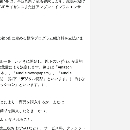
の第3条は、本規約終了後も存続します。疑義を避け
ムIPライセンスまたはアマゾン・インフルエンサ
の第3条に定める標準プログラム紹介料を支払いま
スルーをしたときに開始し、以下のいずれかが最初
裁量により決定します。例えば「Amazon
」、「Kindle Newspapers」、 「Kindle
は商品）（以下「
デジタル商品
」といいます。）ではな
ッション
」といいます。）、
ことにより、商品を購入するか、または
該商品を購入したとき、かつ、
払いがなされること。
売上税およびVATなど）、サービス料、クレジット