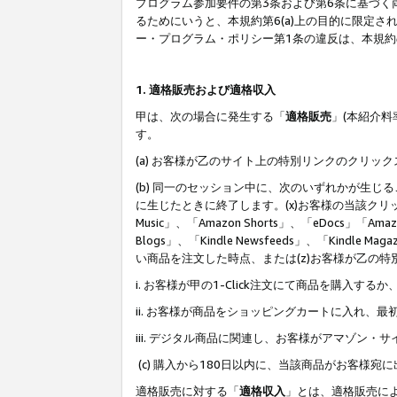
プログラム参加要件の第3条および第6条に基づく
るためにいうと、本規約第6(a)上の目的に限定
ー・プログラム・ポリシー第1条の違反は、本規
1. 適格販売および適格収入
甲は、次の場合に発生する「
適格販売
」(本紹介
す。
(a) お客様が乙のサイト上の特別リンクのクリッ
(b) 同一のセッション中に、次のいずれかが生
に生じたときに終了します。(x)お客様の当該クリ
Music」、「Amazon Shorts」、「eDocs」「Ama
Blogs」、「Kindle Newsfeeds」、「Ki
い商品を注文した時点、または(z)お客様が乙の
i. お客様が甲の1-Click注文にて商品を購入するか
ii. お客様が商品をショッピングカートに入れ
iii. デジタル商品に関連し、お客様がアマゾ
(c) 購入から180日以内に、当該商品がお客
適格販売に対する「
適格収入
」とは、適格販売に