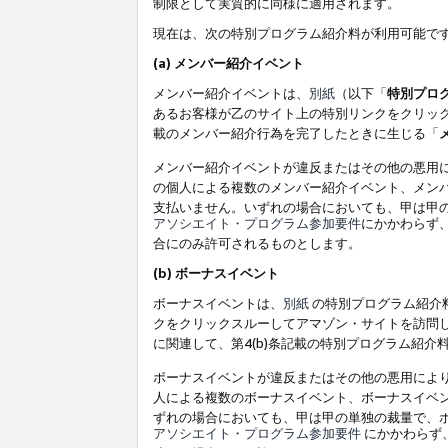
制限として実質的に同様に適用されます。
現在は、次の特別プログラム紹介料が利用可能で
(a) メンバー紹介イベント
メンバー紹介イベントは、
別紙
（以下「
特別プロ
あるお客様が乙のサイト上の特別リンクをクリック
載のメンバー紹介行為を完了したときに生じる「
メンバー紹介イベントが違反またはその他の悪用
の個人による複数のメンバー紹介イベント、メン
支払いません。いずれの場合においても、甲は甲
アソシエイト・プログラム参加要件
にかかわらず
合にのみ許可されるものとします。
(b) ボーナスイベント
ボーナスイベントは、
別紙
の特別プログラム紹介料
クをクリックスルーしてアマゾン・サイトを訪問し
に関連して、第4(b)条記載の特別プログラム紹介
ボーナスイベントが違反またはその他の悪用によ
人による複数のボーナスイベント、ボーナスイベ
ずれの場合においても、甲は甲の単独の裁量で、
アソシエイト・プログラム参加要件
にかかわらず