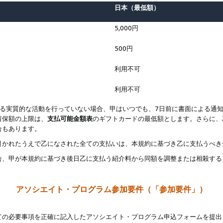
日本（最低額）
5,000円
500円
利用不可
利用不可
なる実質的な活動を行っていない場合、甲はいつでも、7日前に書面による通
留保額の上限は、
支払可能金額表
のギフトカードの最低額とします。さらに、
合もあります。
引かれたうえで乙になされた全ての支払いは、本規約に基づき乙に支払うべき
合、甲が本規約に基づき後日乙に支払う紹介料から同額を調整または相殺する
アソシエイト・プログラム参加要件（「参加要件」）
ての必要事項を正確に記入したアソシエイト・プログラム申込フォームを提出