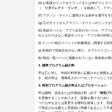
(e) お客様がリンクをクリックまたは仲介ウェ
（「
リダイレクト・リンク
」）を経由して、アマ
(f) アマゾン・サイトに適用される条件を遵守せ
(g) 乙のサイトからアマゾン・サイトへのリン
(h) 承認モバイル・アプリ以外のモバイル・アプリ
れたものではない承認モバイル・アプリ内の特別
(i) メンバー紹介イベントの対象商品（関連する
(j) 本規約で別途定めのない限り、サブスクリプ
(k) 商品一覧ページに掲載されていない発表前の
3. 標準プログラム紹介料
甲は乙に対し、本紹介料率表に記載された制限お
す。紹介料は、適格収入のパーセンテージとして
4. 特別プログラム紹介料またはプロモーション
甲は随時、追加または代替紹介料（以下「
特別プ
を実施することがあります。疑義を避けるために
つでも中止または変更する権利を留保します。別
て特定される購入と実質的に同種であるとして不