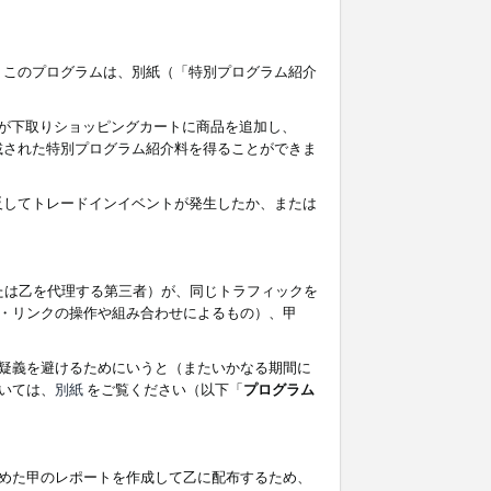
す。このプログラムは、別紙（「特別プログラム紹介
者が下取りショッピングカートに商品を追加し、
記載された特別プログラム紹介料を得ることができま
違反してトレードインイベントが発生したか、または
たは乙を代理する第三者）が、同じトラフィックを
・リンクの操作や組み合わせによるもの）、甲
疑義を避けるためにいうと（またいかなる期間に
いては、
別紙
をご覧ください（以下「
プログラム
めた甲のレポートを作成して乙に配布するため、