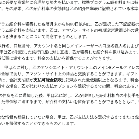
めに必要な商業的に合理的な努力を払います。標準プログラム紹介料または特
す。その結果、乙の紹介料率の実効値は乙の紹介料率表に記載されている水準
グラム紹介料を獲得した各暦月末から約60日以内に、乙が選択した下記記載
グラム紹介料を支払います。乙は、アマゾン・サイトの初期設定通貨以外の通
基づき決まることについて同意するものとします。
行名、口座番号、アカウント名と同じメインユーザーの口座名義人名および
より、甲は乙が指定した銀行口座に対し直接、乙が獲得した紹介料を振り込みま
最低額に達するまで、料金の支払いを留保することができます。
払い 甲は乙に対し、乙のアソシエイト・アカウント上のメインEメールアドレ
の金額であり、アマゾン・サイト上の商品と交換することができます。ギフト
甲は、合計支払額が
支払可能金額表
に記載された最低額以上となるまで、料金
過する場合、乙が代わりの支払オプションを選択するまでの間、料金の支払い
の住所を乙に通知した後、甲は乙に対し、乙が獲得した紹介料相当の小切手
れた最低額に達するまで、紹介料の支払いを留保することができるとともに、
す。
効な情報も登録していない場合、甲は、乙が支払方法を選択するまでまたは当
払いを留保することができるものとします。