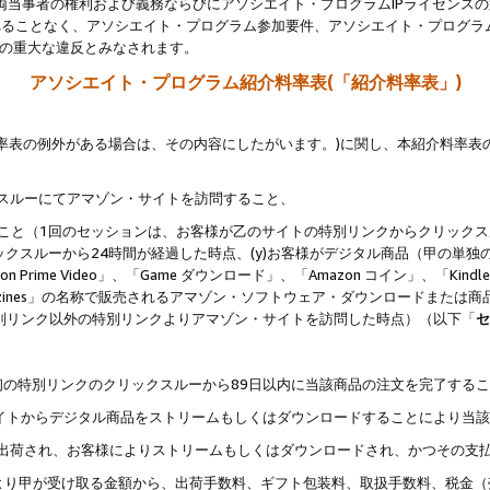
両当事者の権利および義務ならびにアソシエイト・プログラムIPライセンス
されることなく、アソシエイト・プログラム参加要件、アソシエイト・プログラ
約の重大な違反とみなされます。
アソシエイト・プログラム紹介料率表(「紹介料率表」)
料率表の例外がある場合は、その内容にしたがいます。)に関し、本紹介料率表
クスルーにてアマゾン・サイトを訪問すること、
じること（1回のセッションは、お客様が乙のサイトの特別リンクからクリック
ックスルーから24時間が経過した時点、(y)お客様がデジタル商品（甲の単独の
zon Prime Video」、「Game ダウンロード」、「Amazon コイン」、「Kindle 本
ndle Magazines」の名称で販売されるアマゾン・ソフトウェア・ダウンロードまた
特別リンク以外の特別リンクよりアマゾン・サイトを訪問した時点）（以下「
セ
、
、最初の特別リンクのクリックスルーから89日以内に当該商品の注文を完了する
ン・サイトからデジタル商品をストリームもしくはダウンロードすることにより当
様宛に出荷され、お客様によりストリームもしくはダウンロードされ、かつその支
より甲が受け取る金額から、出荷手数料、ギフト包装料、取扱手数料、税金（