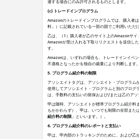
連する場合にのみ許可されるものとします。
(c) トレードインプログラム
Amazonのトレードインプログラムでは、購入者
料」）に記載されている一部の国でご利用いただ
乙は、（1）購入者が乙のサイト上のAmazon
Amazonが受け入れる下取りリクエストを送信し
す。
Amazonは、いずれの場合も、トレードインイベ
不適格となったかを独自の裁量により判断します
5. プログラム紹介料の制限
アソシエイトタグは、アソシエイト・プログラム
使用してアソシエイト・プログラムと別のプログ
は、手数料の支払いの留保および/または乙のア
甲は随時、アソシエイトが標準プログラム紹介料
もかかわらず）、甲は、いつでも制限の全部また
紹介料の制限
」といいます。）。
6. プログラム紹介料のレポートと支払い
甲は、甲内部のトラッキングのために、および乙