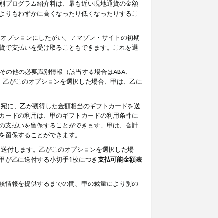
別プログラム紹介料は、最も近い現地通貨の金額
よりもわずかに高くなったり低くなったりするこ
のオプションにしたがい、アマゾン・サイトの初期
貨で支払いを受け取ることもできます。これを選
その他の必要識別情報（該当する場合はABA、
す。乙がこのオプションを選択した場合、甲は、乙に
ス宛に、乙が獲得した金額相当のギフトカードを送
カードの利用は、甲のギフトカードの利用条件に
の支払いを留保することができます。甲は、合計
を留保することができます。
を送付します。乙がこのオプションを選択した場
甲が乙に送付する小切手1枚につき
支払可能金額表
該情報を提供するまでの間、甲の裁量により別の