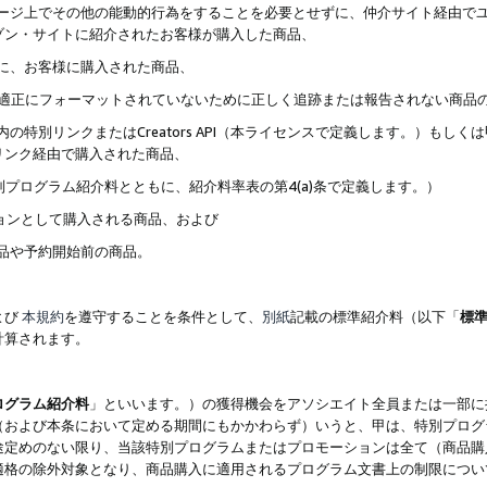
ブページ上でその他の能動的行為をすることを必要とせずに、仲介サイト経由で
ゾン・サイトに紹介されたお客様が購入した商品、
ずに、お客様に購入された商品、
クが適正にフォーマットされていないために正しく追跡または報告されない商品
内の特別リンクまたはCreators API（本ライセンスで定義します。）も
リンク経由で購入された商品、
特別プログラム紹介料とともに、紹介料率表の第4(a)条で定義します。）
ションとして購入される商品、および
商品や予約開始前の商品。
よび
本規約
を遵守することを条件として、
別紙
記載の標準紹介料（以下「
標
計算されます。
ログラム紹介料
」といいます。）の獲得機会をアソシエイト全員または一部に
（および本条において定める期間にもかかわらず）いうと、甲は、特別プログ
途定めのない限り、当該特別プログラムまたはプロモーションは全て（商品購
適格の除外対象となり、商品購入に適用されるプログラム文書上の制限につい