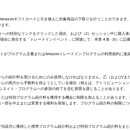
はAmazonギフトカードと引き換えに対象商品の下取りを行うことができま
けます。
サイトへの特別なリンクをクリックした場合、および（2）セッション中に購入
た場合に発生する「トレードインイベント」に関連して、本第 4 条（b）に
ントがプログラム文書またはAmazonトレードインプログラムの利用規約に
。
からの紹介料を受けるためにのみ使用しなければなりません。乙（および/ま
ラムの両方から手数料を得ようとしている場合（例えば、アトリビューション
ソシエイト・プログラムへの参加の終了を含む措置を講じることがあります。
または特別プログラム紹介料を獲得する機会に制限を加えることがあります。
は一部を中止または変更する権利を留保します。プログラム紹介料の制限につ
が当該月に獲得した標準プログラム紹介料および特別プログラム紹介料をまと