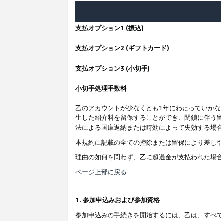
支払オプション1 (振込)
支払オプション2 (ギフトカード)
支払オプション3 (小切手)
小切手処理手数料
乙のアカウントが少なくとも1年にわたっていか
生した紹介料を留保することができ、閉鎖に伴う
法による国庫返納または時効によって失効する場
本規約に記載の全ての控除または留保により差し
理由の如何を問わず、乙に超過金が支払われた場
ページ上部に戻る
1. 参加申込みおよび参加資格
参加申込みの手続きを開始するには、乙は、すべ