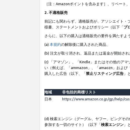
［注：Amazonポイントを含みます］、リベー
2. 不適格販売
前記にも関わらず、適格販売が、アソシエイト・
様書、ステートメントおよびポリシー（以下「
プ
さらに、以下の購入は適格販売の要件を満たすよ
(a)
本規約
の解除後に購入された商品、
(b) 注文が取り消され、返品または返金が開始さ
(c) 「アマゾン」、「Kindle」またはその
い（例えば、「ammazon」、「amaozn」お
購入した広告（以下、「
禁止リスティング広告
」
地域
非包括的商標リスト
日本
https://www.amazon.co.jp/gp/help/cu
(d) 検索エンジン（グーグル、ヤフー、ビング
参加する一切のサイト）（以下「
検索エンジン
」