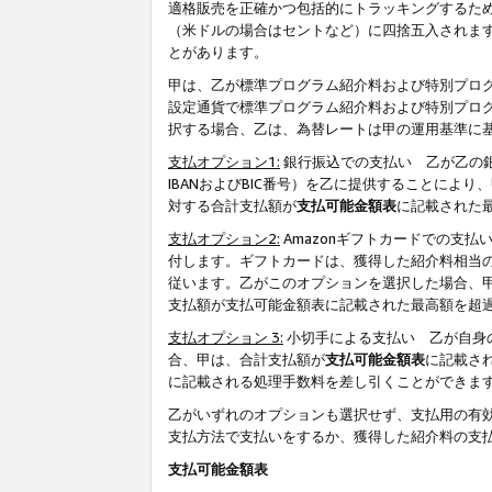
適格販売を正確かつ包括的にトラッキングするた
（米ドルの場合はセントなど）に四捨五入されま
とがあります。
甲は、乙が標準プログラム紹介料および特別プロ
設定通貨で標準プログラム紹介料および特別プロ
択する場合、乙は、為替レートは甲の運用基準に
支払オプション1:
銀行振込での支払い 乙が乙の銀
IBANおよびBIC番号）を乙に提供することに
対する合計支払額が
支払可能金額表
に記載された
支払オプション2:
Amazonギフトカードでの支
付します。ギフトカードは、獲得した紹介料相当
従います。乙がこのオプションを選択した場合、
支払額が支払可能金額表に記載された最高額を超
支払オプション 3:
小切手による支払い 乙が自身
合、甲は、合計支払額が
支払可能金額表
に記載さ
に記載される処理手数料を差し引くことができま
乙がいずれのオプションも選択せず、支払用の有
支払方法で支払いをするか、獲得した紹介料の支
支払可能金額表