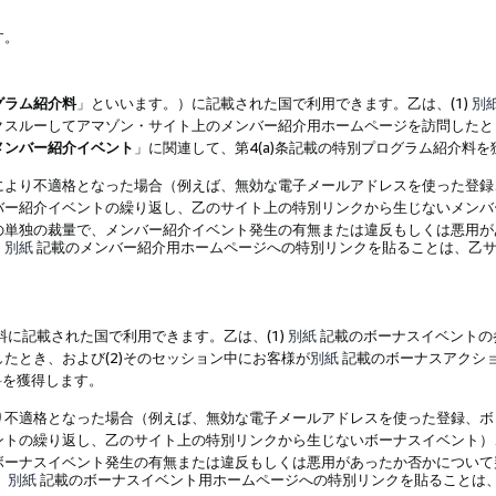
す。
グラム紹介料
」といいます。）に記載された国で利用できます。乙は、(1)
別
スルーしてアマゾン・サイト上のメンバー紹介用ホームページを訪問したとき
メンバー紹介イベント
」に関連して、第4(a)条記載の特別プログラム紹介料
により不適格となった場合（例えば、無効な電子メールアドレスを使った登録
バー紹介イベントの繰り返し、乙のサイト上の特別リンクから生じないメンバ
の単独の裁量で、メンバー紹介イベント発生の有無または違反もしくは悪用が
、
別紙
記載のメンバー紹介用ホームページへの特別リンクを貼ることは、乙サ
に記載された国で利用できます。乙は、(1)
別紙
記載のボーナスイベントの
たとき、および(2)そのセッション中にお客様が
別紙
記載のボーナスアクシ
料を獲得します。
り不適格となった場合（例えば、無効な電子メールアドレスを使った登録、ボ
ントの繰り返し、乙のサイト上の特別リンクから生じないボーナスイベント）
ボーナスイベント発生の有無または違反もしくは悪用があったか否かについて
、
別紙
記載のボーナスイベント用ホームページへの特別リンクを貼ることは