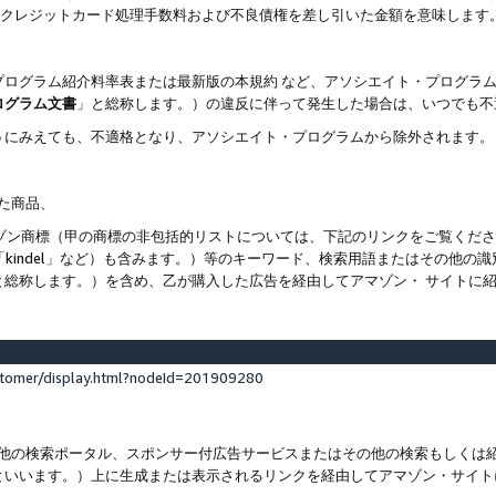
ト、クレジットカード処理手数料および不良債権を差し引いた金額を意味します
プログラム紹介料率表または最新版の本規約 など、アソシエイト・プログラ
ログラム文書
」と総称します。）の違反に伴って発生した場合は、いつでも不
うにみえても、不適格となり、アソシエイト・プログラムから除外されます。
れた商品、
他のアマゾン商標（甲の商標の非包括的リストについては、下記のリンクをご覧く
よび「kindel」など）も含みます。）等のキーワード、検索用語またはその
と総称します。）を含め、乙が購入した広告を経由してアマゾン・ サイトに
stomer/display.html?nodeId=201909280
その他の検索ポータル、スポンサー付広告サービスまたはその他の検索もしく
といいます。）上に生成または表示されるリンクを経由してアマゾン・サイト