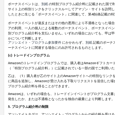
ボーナスイベントは、
別紙
の特別プログラム紹介料に記載された国で利
サイト上の特別リンクをクリックスルーしてアマゾン・サイトを訪問した
したときに生じる「ボーナスイベント」に関連して、第4(b)条記載の
ボーナスイベントが違反またはその他の悪用により不適格となった場合
アの利用、一人の個人による複数のボーナスイベント、ボーナスイベン
別プログラム紹介料を支払いません。いずれの場合においても、甲は甲
かについて判断します。
アソシエイト・プログラム参加要件
にかかわらず、
別紙
記載のボーナ
ーナスイベントに関連する場合にのみ許可されるものとします。
(c) トレードインプログラム
Amazonのトレードインプログラムでは、購入者はAmazonギフト
（「特別プログラム紹介料」）に記載されている一部の国でご利用いた
乙は、（1）購入者が乙のサイト上のAmazonサイトへの特別なリン
に商品を追加し、Amazonが受け入れる下取りリクエストを送信した場
プログラム紹介料を得ることができます。
Amazonは、いずれの場合も、トレードインイベントがプログラム文書
発生したか、または不適格となったかを独自の裁量により判断します。
5. プログラム紹介料の制限
アソシエイトタグは、アソシエイト・プログラムからの紹介料を受ける