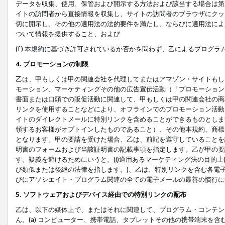
データを収集、使用、保管および開示する方法および該当する場合は第
イトの訪問者から直接情報を収集し、サイトの訪問者のブラウザにクッ
切に開示し、その他の適用法の法的要件を満たし、ならびに適用法によ
ついて情報を提供すること、および
(f)
本規約
に基づき許可されているか否かを問わず、乙によるプログラ
4. プロモーションの制限
乙は、甲もしくは甲の関連会社を代理してまたはアマゾン・サイトもし
モーション、マーケティングその他の広告宣伝活動（「プロモーション
書面または口頭での販促活動に関連して、甲もしくは甲の関連会社の商
リンクを使用することなどにより、オフラインでのプロモーション活動
イトのダイレクトメールに特別リンクを含めることができるものとしま
領するお客様がオプトインしたものであること）、その他本規約、商標
となります。甲の要請を受けた場合、乙は、前記を遵守していることを
明書のフォームおよび当該証明書の記載事項を指定します。乙が甲の要
す。疑義を避けるためにいうと、(i)適用あるマーケティング法の目的上(例
び類似または後継の法律を指します。)、乙は、特別リンクを含む各電子
びにアソシエイト・プログラム関連の全ての電子メールの最善の慣行に
5. ソフトウェアおよびデバイス経由での特別リンクの配布
乙は、以下の媒体上で、またはそれに関連して、プログラム・コンテン
ん。(a) コンピューター、携帯電話、タブレットその他の携帯端末を