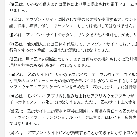
(h) 乙は、いかなる個人または団体により甲に提出された電子フォー
りません。
(i) 乙は、アマゾン・サイトに関連して甲のお客様が使用するアカウ
請、収集、取得、保存、キャッシュ、もしくは使用してはなりません。
(j) 乙は、アマゾン・サイトのボタン、リンクその他の機能を、変更
(k) 乙は、他の個人または団体を代理して、アマゾン・サイトにおい
行為をするのを承認、支援または奨励してはなりません。
(l) 乙は、甲と乙との関係について、または何らかの機能もしくは取
理的可能性のある行為を行ってはなりません。
(m) 乙は、乙のサイトに、いかなるスパイウェア、マルウェア、ウィ
が自身のコンピューター その他の電子デバイスにダウンロードもしく
ソフトウェア・アプリケーションを含めたり、表示したり、または特別
(n) 乙は、モバイル・アプリ内に組み込まれたアプリ内ウェブブラウザ
イトの中でフレーム化してはなりません。ただし、乙のサイト上で参加
(o) 乙は、乙のサイト上の素材と密接に関連して商品を宣伝する乙の
ー・ウィンドウ、トランジショナル・ページ広告またはレイヤー広告内
てはなりません。
(p) 乙は、アマゾン・サイトに乙が掲載することができるいかなるコ