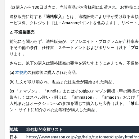
(c) 購入から180日以内に、当該商品がお客様宛に出荷され、お客
適格販売に対する「
適格収入
」とは、適格販売により甲が受け取る金額
ービス料、クレジット［注：Amazonポイントを含みます］、リベー
2. 不適格販売
前記にも関わらず、適格販売が、アソシエイト・プログラム紹介料率表
るその他の条件、仕様書、ステートメントおよびポリシー（以下「
プロ
ります 。
さらに、以下の購入は適格販売の要件を満たすようにみえても、不適格
(a)
本規約
の解除後に購入された商品、
(b) 注文が取り消され、返品または返金が開始された商品、
(c) 「アマゾン」、「Kindle」またはその他のアマゾン商標（甲
形もしくはスペル違い（例えば、「ammazon」、「amaozn」およ
入札またはオークションへの参加を通じて購入した広告（以下、「
禁止
ン・ サイトに紹介されたお客様が購入した商品、
地域
非包括的商標リスト
日本
https://www.amazon.co.jp/gp/help/customer/display.html