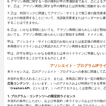
6. アマゾン商標に関する一切の権利が甲の専属財産であり、乙によ
す。乙は、アマゾン商標に関する甲の権利または所有権に抵触するいか
7. 乙は、特別リンクに関連してアマゾン・サイト上で第三者の販売
たはその他使用することについて、当該販売業者またはベンダーから書
することはできません。
8. 乙は、いかなる管轄においても、アマゾン商標に紛らわしいほど
おいても、アマゾン商標に紛らわしいほど類似する商標、ドメイン名、
甲は、アソシエイト・サイトに改定のお知らせまたは改定後の商標ガイ
本商標ガイドラインおよび承認されたアマゾン商標を改定することがで
甲は、許可を得ないいかなる使用または本ガイドラインに準拠しないい
により行使することができるものとします。
アソシエイト・プログラムIPラ
本ライセンスは、乙のアソシエイト・プログラムへの参加に関連して乙
本規約
を受け入れることにより、または、本商品に関する一定の種類の
広告コンテンツ
」といいます。）へのアクセスおよび利用ができる専有
「
Creators API
」といいます。）へのアクセスもしくは使用により、
1. プログラム・コンテンツへの限定的ライセンス
本規約
の条件にしたがい、および本規約（本ライセンスおよびその他の
加する目的に限り、甲は本規約により乙に対して、(a) プログラム・コ