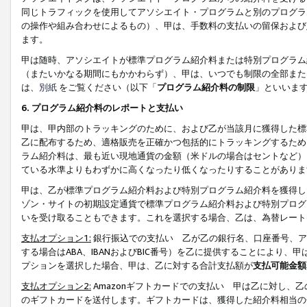
同じトラフィックを使用してアソシエイト・プログラムと別のプログラ
の操作や組み合わせによるもの）、甲は、手数料の支払いの留保および
ます。
甲は随時、アソシエイトが標準プログラム紹介料または特別プログラム
（またいかなる期間にもかかわらず）、甲は、いつでも制限の全部また
は、
別紙
をご覧ください（以下「
プログラム紹介料の制限
」といいま
6. プログラム紹介料のレポートと支払い
甲は、甲内部のトラッキングのために、および乙が当該月に獲得した標
乙に配布するため、適格販売を正確かつ包括的にトラッキングするため
ラム紹介料は、最も近い現地通貨の金額（米ドルの場合はセントなど）
ている水準よりもわずかに高くなったり低くなったりすることがありま
甲は、乙が標準プログラム紹介料および特別プログラム紹介料を獲得し
ゾン・サイトの初期設定通貨で標準プログラム紹介料および特別プログ
いを受け取ることもできます。これを選択する場合、乙は、為替レート
支払オプション1:
銀行振込での支払い 乙が乙の銀行名、口座番号、ア
する場合はABA、IBANおよびBIC番号）を乙に提供することにより
プションを選択した場合、甲は、乙に対する合計支払額が
支払可能金額
支払オプション2:
Amazonギフトカードでの支払い 甲は乙に対し、
のギフトカードを送付します。ギフトカードは、獲得した紹介料相当の