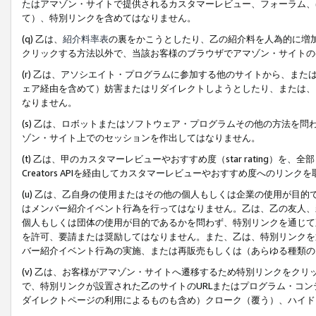
たはアマゾン・サイトで提供されるカスタマーレビュー、フォーラム、
て）、特別リンクを含めてはなりません。
(q) 乙は、
紹介料率表
の裏をかこうとしたり、乙の紹介料を人為的に増
クリックする方法以外で、当該お客様のブラウザでアマゾン・サイトの
(r) 乙は、アソシエイト・プログラムに参加する他のサイトから、ま
ェア経由を含めて）妨害またはリダイレクトしようとしたり、または、
なりません。
(s) 乙は、ロボットまたはソフトウェア・プログラムその他の方法を
ゾン・サイト上でのセッションを作出してはなりません。
(t) 乙は、甲のカスタマーレビューやおすすめ度（star rating
Creators APIを経由してカスタマーレビューやおすすめ度へのリンク
(u) 乙は、乙自身の使用またはその他の個人もしくは企業の使用が目
はメンバー紹介イベント行為を行ってはなりません。乙は、乙の友人、
個人もしくは団体の使用が目的であるかを問わず、特別リンクを通じて
を許可、要請または奨励してはなりません。また、乙は、特別リンクを
バー紹介イベント行為の実施、または再販売もしくは（あらゆる種類の
(v) 乙は、お客様がアマゾン・サイトへ遷移するため特別リンクをク
で、特別リンクが設置された乙のサイトのURLまたはプログラム・コ
ダイレクトページの利用によるものも含め）クローク（覆う）、ハイド