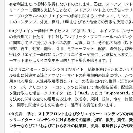
有者利益または権利を取得しないものとします。乙は、ストアフロントに
リエイターに報酬を支払うことなく、ストアフロント上での広告マテリア
ー・プログラムへのクリエイターの参加に関する（テキスト、リンク、
トのコンテンツ、外見、機能、URLおよびその他全ての要素を決定で
(b) クリエイター商標のライセンス 乙は甲に対し、本インフルエン
の最長期間にわたり、甲に対してパブリック・プロフィールへのリンク
に関連して甲に提供される乙の名前、写真、ロゴ、その他の商標（以下
複製、再生、翻案、翻訳、引用、再フォーマット、配信、送信および表
甲はクリエイター商標についてクリエイターが提供した形状から変更し
ーマットまたはサイズ変更を目的とする場合を除きます。）
(c) クリエイター・コンテンツおよびサイト 疑義を避けるためにい
ル提出に関連する該当アマゾン・サイトの利用規約の規定に従い、かつ、
用される場合、米連邦取引委員会（FTC）の広告における推奨・証言
イターが、クリエイター・コンテンツに関連して他の製造業者、配信業
を受け取った場合、クリエイターは、(「#Ad」または「#Sponsor
り決めに関する全ての適用ある法律、政省令、規則、規制、命令、許認
を、開示に関連するものを含めて、遵守する責任も負います。
(d) 免責
甲は、ストアフロントおよびクリエイター・コンテンツの作
クリエイター・コンテンツに対する全ての請求、損害、損失、責任、費
ンサーならびに甲およびこれら各社の従業員、役員、取締役および代表