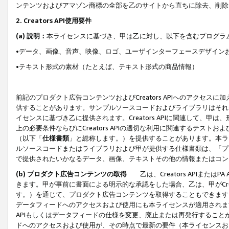
ンテンツおよびアマゾン商標の全部を乙のサイトから直ちに除去、削除
2. Creators API使用要件
(a) 説明：
本ライセンスに基づき、甲は乙に対し、以下を含むプログラ
•データ、画像、音声、映像、ロゴ、ユーザインターフェースデザイン
•テキスト形式の素材（たとえば、テキスト形式の商品情報）
前記のプロダクト広告コンテンツおよびCreators APIへのアクセスに
供することがあります。サンプルソースコードおよびライブラリはそれ
イセンスに基づき乙に提供されます。Creators APIに関連して
上の必要条件ならびにCreators APIの適切な利用に関連するテ
（以下「
仕様書類
」と総称します。）を提供することがあります。本ラ
ルソースコードまたはライブラリおよび甲が提供する仕様書類は、「プ
で提供されたいかなるデータ、画像、テキストその他の情報またはコン
(b) プロダクト広告コンテンツの取得
乙は、Creators APIま
きます。甲が事前に書面による明示的な承認をした場合、乙は、甲がCreator
す。）を通じて、プロダクト広告コンテンツを取得することもできます
データフィードへのアクセスおよび使用にも本ライセンスが適用されます。乙は
APIもしくはデータフィードの仕様を変更、廃止または再発行することがで
ドへのアクセスおよび使用が、その時点で最新の要件（本ライセンスお