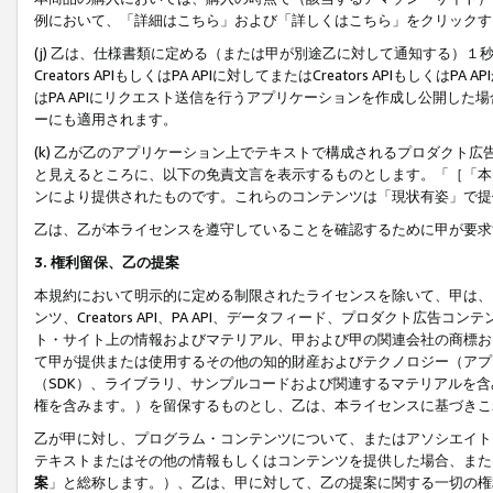
例において、「詳細はこちら」および「詳しくはこちら」をクリックす
(j) 乙は、仕様書類に定める（または甲が別途乙に対して通知する）
Creators APIもしくはPA APIに対してまたはCreators APIもしく
はPA APIにリクエスト送信を行うアプリケーションを作成し公開し
ーにも適用されます。
(k) 乙が乙のアプリケーション上でテキストで構成されるプロダクト
と見えるところに、以下の免責文言を表示するものとします。「［「本
ンにより提供されたものです。これらのコンテンツは「現状有姿」で提
乙は、乙が本ライセンスを遵守していることを確認するために甲が要求
3. 権利留保、乙の提案
本規約において明示的に定める制限されたライセンスを除いて、甲は、
ンツ、Creators API、PA API、データフィード、プロダクト
ト・サイト上の情報およびマテリアル、甲および甲の関連会社の商標お
て甲が提供または使用するその他の知的財産およびテクノロジー（アプ
（SDK）、ライブラリ、サンプルコードおよび関連するマテリアルを
権を含みます。）を留保するものとし、乙は、本ライセンスに基づきこ
乙が甲に対し、プログラム・コンテンツについて、またはアソシエイト
テキストまたはその他の情報もしくはコンテンツを提供した場合、また
案
」と総称します。）、乙は、甲に対して、乙の提案に関する一切の権