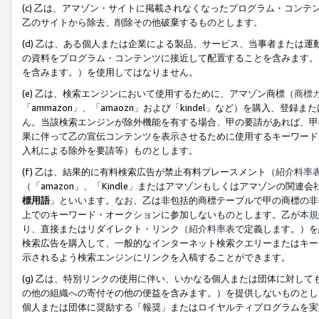
(c) 乙は、アマゾン・サイトに掲載されなくなったプログラム・コン
乙のサイトから除去、削除その他破棄するものとします。
(d) 乙は、ある個人または企業による製品、サービス、当事者または
の資料をプログラム・コンテンツに接近して配置することを含みます。
を含みます。）を使用してはなりません。
(e) 乙は、検索エンジンにおいて使用するために、アマゾン商標（
商標
「ammazon」、「amaozn」および「kindel」など）を購入
ん。当該検索エンジンが除外機能を有する場合、甲の要請があれば、甲
果に伴って乙の宣伝コンテンツを表示させるために使用するキーワード
入札による除外を要請等）ものとします。
(f) 乙は、結果的に有料検索広告が禁止有料プレースメント（
紹介料率
（「amazon」、「Kindle」またはアマゾンもしくはアマゾンの
標用語
」といいます。なお、乙は非包括的商標テーブルで甲の商標の非
上でのキーワード・オークションに参加しないものとします。乙が
本規
り、直接またはリダイレクト・リンク（
紹介料率表
で定義します。）を
検索広告を購入して、一般的なインターネット検索クエリーまたはキー
示されるよう検索エンジンにリンクを入稿することができます。
(g) 乙は、特別リンクの使用に伴い、いかなる個人または団体に対し
の他の組織への寄付その他の便益を含みます。）を提供しないものとし
個人または団体に奨励する「報奨」またはロイヤルティプログラムを実