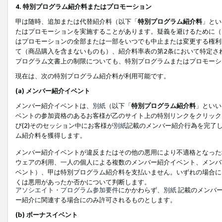
4. 特別プログラム紹介料またはプロモーション
甲は随時、追加または代替紹介料（以下「
特別プログラム紹介料
」とい
たはプロモーションを実施することがあります。疑義を避けるために（
はプロモーションの全部または一部をいつでも中止または変更する権利
て（商品購入を含まないものも）、紹介料率表の第2条において特定さ
プログラム文書上の制限についても、特別プログラムまたはプロモーシ
現在は、次の特別プログラム紹介料が利用可能です。
(a) メンバー紹介イベント
メンバー紹介イベントは、
別紙
（以下「
特別プログラム紹介料
」といい
ベントの参加資格のあるお客様が乙のサイト上の特別リンクをクリック
び(2)そのセッション中にお客様が
別紙
記載のメンバー紹介行為を完了
ム紹介料を獲得します。
メンバー紹介イベントが違反またはその他の悪用により不適格となった
ウェアの利用、一人の個人による複数のメンバー紹介イベント、メンバ
ベント）、甲は特別プログラム紹介料を支払いません。いずれの場合に
くは悪用があったか否かについて判断します。
アソシエイト・プログラム参加要件
にかかわらず、
別紙
記載のメンバー
ー紹介に関連する場合にのみ許可されるものとします。
(b) ボーナスイベント