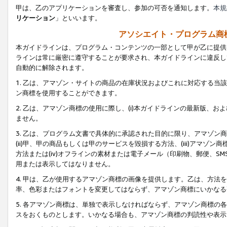
甲は、乙のアプリケーションを審査し、参加の可否を通知します。
本規
リケーション
」といいます。
アソシエイト・プログラム商
本ガイドラインは、プログラム・コンテンツの一部として甲が乙に提供
ラインは常に厳密に遵守することが要求され、本ガイドラインに違反し
自動的に解除されます。
1. 乙は、アマゾン・サイトの商品の在庫状況およびこれに対応する
ン商標を使用することができます。
2. 乙は、アマゾン商標の使用に際し、(i)本ガイドラインの最新版、およ
ません。
3. 乙は、プログラム文書で具体的に承認された目的に限り、アマゾン
(ii)甲、甲の商品もしくは甲のサービスを毀損する方法、(iii)アマ
方法または(iv)オフラインの素材または電子メール（印刷物、郵便、S
用または表示してはなりません。
4. 甲は、乙が使用するアマゾン商標の画像を提供します。乙は、方
率、色彩またはフォントを変更してはならず、アマゾン商標にいかなる
5. 各アマゾン商標は、単独で表示しなければならず、アマゾン商標
スをおくものとします。いかなる場合も、アマゾン商標の判読性や表示