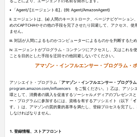
ることにより、エージェントの名前を開示します。
• 「Agent/ [エージェント名]」(例: Agent/AmazonAgent)
ii. エージェントは、(a) 人間のキーストローク、ページナビゲーシ
めのCAPTCHAやその他の手段を完了させたり回避して、アクセス、
ません。
iii. 対話が人間によるものかコンピューターによるものかを判断する
iv. エージェントがプログラム・コンテンツにアクセスし、又はこれ
ことを目的とした手段を迂回その他回避しないでください。
アマゾン・インフルエンサー・プログラム・
アソシエイト・プログラム「
アマゾン・インフルエンサー・プログラム
program.amazon.com/influencers
をご覧ください。）乙は、アソシエ
環として、消費者の購入を促進するソーシャルメディアのプレゼンスと
ー・プログラムに参加するには、資格を有するアソシエイト（以下「
イ
す。）は、アマゾンの質的量的基準を満たし、登録プロセスを完了し、
しなければなりません。
1.
登録情報、ストアフロント