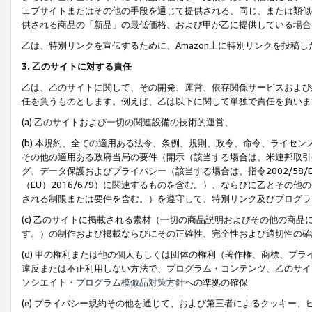
ェブサイトまたはその他の手段を通じて提供される、同じ、または類似
供される商品の「新品」の最低価格、および甲が乙に提供している場合
乙は、特別リンクを宣伝するために、Amazon上に特別リンクを投稿し
3. 乙のサイトに対する責任
乙は、乙のサイトに関して、その開発、運営、依存関係サービスおよび
任を負うものとします。例えば、乙は以下に関して単独で責任を負いま
(a) 乙のサイトおよび一切の関連設備の技術的運営、
(b) 本規約、全ての適用ある法令、条例、規則、政令、命令、ライセ
その他の適用ある政府当局の要件（開示（該当する場合は、米連邦取引
グ、データ保護およびプライバシー（該当する場合は、指令2002/58
（EU）2016/679）に関連するものを含む。）、ならびに乙とそ
される制限または要件を含む。）を遵守して、特別リンク及びプログラ
(c) 乙のサイトに掲載される素材（一切の商品説明およびその他の商
す。）の制作および掲載ならびにその正確性、完全性および適切性の確
(d) 甲の権利または他の個人もしくは団体の権利（著作権、商標、プ
違反または不正利用しない方法で、プログラム・コンテンツ、乙のサイ
ソシエイト・プログラム模倣品対策方針
への準拠の確保
(e) プライバシー規約その他を通じて、および第三者によるクッキー