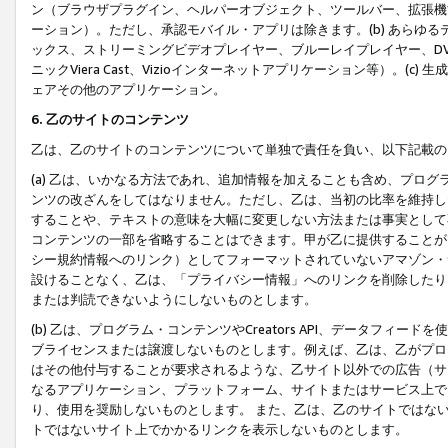
ン（ブラウザプラグイン、ヘルパーオブジェクト、ツールバー、拡張機
ーション）。ただし、承認モバイル・アプリは除きます。(b) あらゆ
ックス、ストリーミングビデオプレイヤー、ブルーレイプレイヤー、DVDプ
ニックViera Cast、Vizioインターネットアプリケーション等）。(
ェアその他のアプリケーション。
6. 乙のサイトのコンテンツ
乙は、乙のサイトのコンテンツについて単独で責任を負い、以下記載の
(a) 乙は、いかなる方法であれ、追加情報を加えることも含め、プロ
ンツの改ざんをしてはなりません。ただし、乙は、当初の比率を維持し
することや、テキストの意味を大幅に変更しない方法または事実として
コンテンツの一部を省略することはできます。甲が乙に提供することが
シー規約情報へのリンク）としてフォーマットされていないアマゾン・
設けることなく、乙は、「プライバシー情報」へのリンクを削除したり
または判読できないようにしないものとします。
(b) 乙は、プログラム・コンテンツやCreators API、データフ
ブライセンスまたは譲渡しないものとします。例えば、乙は、乙がプロ
はその他付与することが要求されるような、乙サイト以外での広告（サ
なるアプリケーション、プラットフォーム、サイトまたはサービス上で
り、使用を奨励しないものとします。 また、乙は、乙のサイトではな
トではないサイト上でかかるリンクを表示しないものとします。