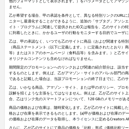
他のフォーマットとして表示されます。）をパラメータとしてアマゾン
ません。
乙が希望する場合、甲の承認を条件として、異なる特別リンクのURL
ニターし最適化することができるように、追加の「サブタグ」アソシエ
イト・プログラムに関連して提供されたID又は報告を、乙のサイトの
に到着したときに、かかるユーザの行動をモニターする目的でユーザに
乙は、甲の承認なく、いつでも乙のサイトに商品（および関連する特別
（商品ステートメント（以下に定義します。）に定義されたとおり）商
等）またはストアのホームページ（食料品等）を含みます。）と乙サイ
オリジナルコンテンツも含めなければなりません。
期間限定のプロモーションへのリンクおよび関連の紹介部分は、該当す
するものとします。例えば、乙がアマゾン・サイトのアパレル部門の商
であると記載した場合は、当該プロモーションの終了日までに、乙のサ
乙は、いかなる商品、アマゾン・サイト、または甲のポリシー、プロモ
誤解を招くような主張をしてはなりません。例えば、乙が乙のサイト上に
合、乙はリンク先のスマートフォンについて、128 GBのメモリーが
商品の価格および在庫は、随時変化します。乙が乙のサイトに掲載した
格および在庫を表示できるものとします。(a)甲が価格および在庫のデータを
の価格および在庫のデータを取得し、
本ライセンス
に定めるCreator
さらに、乙が乙のサイトにて商品の価格を「比較」形式（価格比較ツー