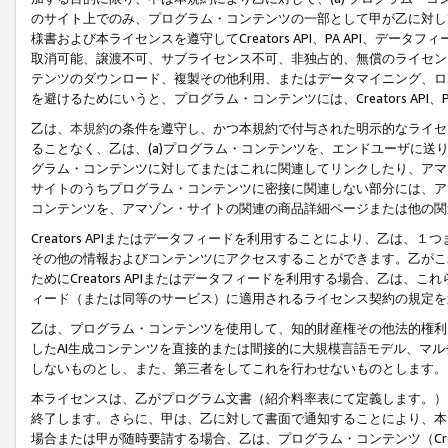
のサイト上でのみ、プログラム・コンテンツの一部として甲が乙に対し
様書および本ライセンスを遵守してCreators API、PA API、
取消可能、譲渡不可、サブライセンス不可、非独占的、無償のライセン
テンツのダウンロード、複製その他利用、またはデータマイニング、ロ
を避けるためにいうと、プログラム・コンテンツには、Creators AP
乙は、
本規約
の条件を遵守し、かつ本規約で付与された明示的なライセ
ることなく、乙は、(a)プログラム・コンテンツを、エンドユーザに
グラム・コンテンツに対してまたはこれに関連してリンクしたり、アマ
サイトのうちプログラム・コンテンツに密接に関連しない部分には、ア
コンテンツを、アマゾン・サイトの関連の商品詳細ページまたは他の関
Creators APIまたはデータフィードを利用することにより、乙は、
その他の情報およびコンテンツにアクセスすることができます。乙がこ
ためにCreators APIまたはデータフィードを利用する場合、乙は、こ
ィード（または同等のサービス）に適用されるライセンス契約の規定を
乙は、プログラム・コンテンツを使用して、知的財産権その他法的権利
したAI生成コンテンツを直接的または間接的に大規模言語モデル、マ
しないものとし、また、第三者をしてこれを行わせないものとします。
本ライセンスは、乙がプログラム文書（紹介料率表にて定義します。）
終了します。さらに、甲は、乙に対して書面で通知することにより、本
場合または甲が随時要請する場合、乙は、プログラム・コンテンツ（Cre