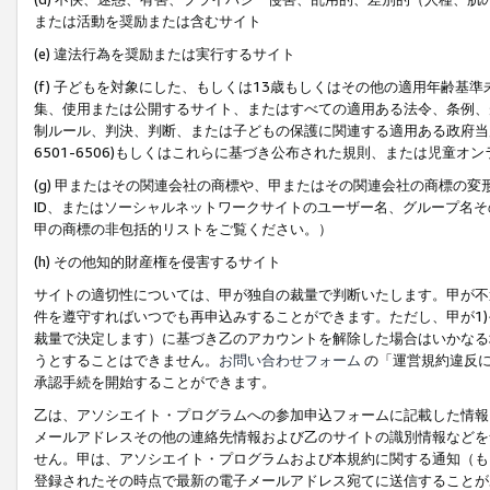
または活動を奨励または含むサイト
(e) 違法行為を奨励または実行するサイト
(f) 子どもを対象にした、もしくは13歳もしくはその他の適用年齢
集、使用または公開するサイト、またはすべての適用ある法令、条例、
制ルール、判決、判断、または子どもの保護に関連する適用ある政府当局の要
6501-6506)もしくはこれらに基づき公布された規則、または児童オ
(g) 甲またはその関連会社の商標や、甲またはその関連会社の商標の
ID、またはソーシャルネットワークサイトのユーザー名、グループ名
甲の商標の非包括的リストをご覧ください。）
(h) その他知的財産権を侵害するサイト
サイトの適切性については、甲が独自の裁量で判断いたします。甲が不
件を遵守すればいつでも再申込みすることができます。ただし、甲が1)
裁量で決定します）に基づき乙のアカウントを解除した場合はいかなる
うとすることはできません。
お問い合わせフォーム
の「運営規約違反に
承認手続を開始することができます。
乙は、アソシエイト・プログラムへの参加申込フォームに記載した情報
メールアドレスその他の連絡先情報および乙のサイトの識別情報などを
せん。甲は、アソシエイト・プログラムおよび本規約に関する通知（も
登録されたその時点で最新の電子メールアドレス宛てに送信することが