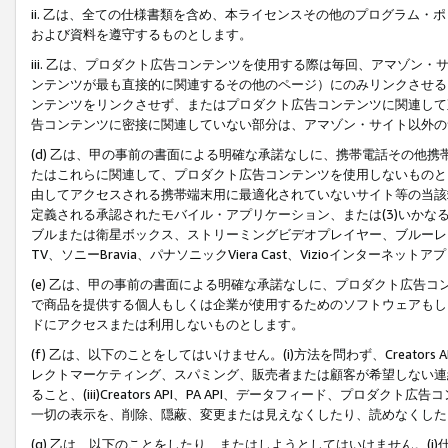
ii. 乙は、全ての仕様書類を含め、本ライセンスその他のプログラム
および資料を遵守するものとします。
iii. 乙は、プロダクト広告コンテンツを使用する際は毎回、アマゾ
ンテンツが最も直接的に関連するその他のページ）にのみリンクさせる
ンテンツをリンクさせず、またはプロダクト広告コンテンツに関連して
告コンテンツに密接に関連していない部分は、アマゾン・サイト以外の
(d) 乙は、甲の事前の書面による明確な承諾なしに、携帯電話その他
たはこれらに関連して、プロダクト広告コンテンツを使用しないものと
由してアクセスされる携帯端末用に最適化されていないサイト等の当該端
定義される承認されたモバイル・アプリケーション、または(3)いか
ブルまたは衛星ボックス、ストリーミングビデオプレイヤー、ブルーレイ
TV、ソニーBravia、パナソニックViera Cast、Vizioインター
(e) 乙は、甲の事前の書面による明確な承諾なしに、プロダクト広告
で商品を提供する個人もしくは企業が使用するためのソフトウェアもしくはその
ドにアクセスまたは利用しないものとします。
(f) 乙は、以下のことをしてはいけません。(i)方法を問わず、Creator
レクトマーケティング、スパミング、販売者または顧客が希望しない連
ること、(iii)Creators API、PA API、データフィード、プ
一切の表示を、削除、隠蔽、変更または見えなくしたり、読めなくした
(g) 乙は、以下のことをしたり、またはしようとしてはいけません。(