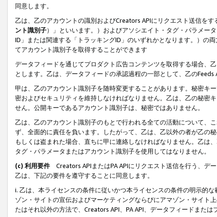
同意します。
乙は、乙のアカウントの識別およびCreators APIにリクエスト送
ント識別子
）」といいます。）およびアソシエイト・タグ・パラメータ（
ID」または関連する「トラッキングID」のいずれかとなります。）の両方
てアカウント識別子を取得することができます
データフィードを通じてプロダクト広告コンテンツを取得する場合、乙は、Cre
とします。乙は、データフィードの承認過程の一部として、乙のFeeds
甲は、乙のアカウント識別子を随時変更することがあります。秘密キー
密およびセキュリティを維持しなければなりません。乙は、乙の秘密キ
せん。公開キーであるアカウント識別子は、秘密ではありません。
乙は、乙のアカウント識別子のもとで行われる全ての活動について、こ
ず、全面的に責任を負います。したがって、乙は、乙以外の者が乙の秘
もしくは盗まれた場合、直ちに甲に連絡しなければなりません。乙は、
タグ・パラメータまたはアカウント識別子を使用してはなりません。
(c) 利用要件
Creators APIまたはPA APIにリクエスト送信を
乙は、下記の要件を遵守することに同意します。
i. 乙は、本ライセンスの条件に従いかつ本ライセンスの条件の明示的
ゾン・サイトの宣伝およびマーケティングならびにアマゾン・サイト上
たはそれ以外の方法で、Creators API、PA API、データフィー