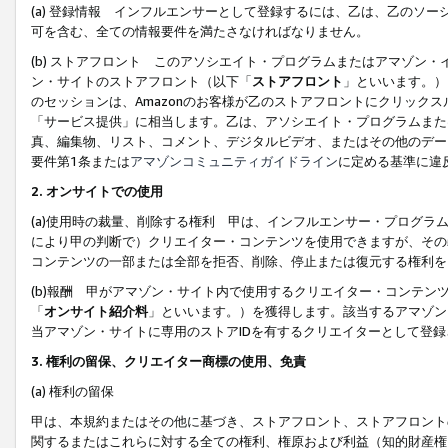
(a) 登録情報 インフルエンサーとして登録するには、乙は、乙のソ
可を含む、全ての情報要件を満たさなければなりません。
(b) ストアフロント このアソシエイト・プログラムまたはアマゾン
ン・サイトのストアフロント（以下「
ストアフロント
」といいます。）
のセッションは、Amazonのお客様が乙のストアフロントにクリック
「サービス提供」に相当します。乙は、アソシエイト・プログラムまた
真、編集物、リスト、コメント、デジタルビデオ、またはその他のデー
要件第1条または
アマゾンコミュニティガイドライン
に定める基準に違
2.
オンサイトでの使用
(a)使用時の裁量、削除する権利 甲は、インフルエンサー・プログラ
により甲の判断で）クリエイター・コンテンツを使用できますが、その
コンテンツの一部または全部を拒否、削除、停止または復元する権利を
(b)報酬 甲がアマゾン・サイト内で使用するクリエイター・コンテン
「
オンサイト紹介料
」といいます。）を獲得します。該当するアマゾン
当アマゾン・サイトに専用のストアIDを有するクリエイターとして登
3.
権利の留保、クリエイター商標の使用、免責
(a) 権利の留保
甲は、本規約またはその他に基づき、ストアフロント、ストアフロント
関するまたはこれらに対する全ての権利、権原および利益（知的財産権