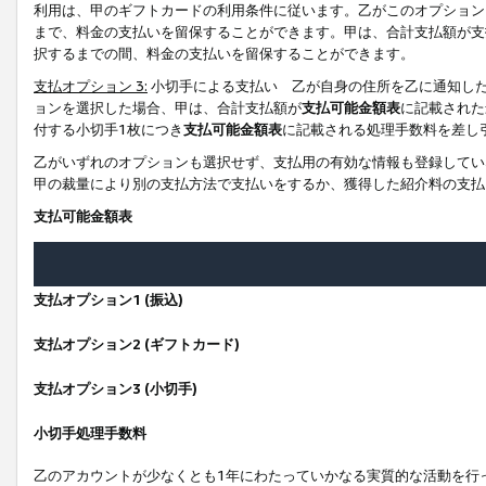
利用は、甲のギフトカードの利用条件に従います。乙がこのオプション
まで、料金の支払いを留保することができます。甲は、合計支払額が支
択するまでの間、料金の支払いを留保することができます。
支払オプション 3:
小切手による支払い 乙が自身の住所を乙に通知し
ョンを選択した場合、甲は、合計支払額が
支払可能金額表
に記載された
付する小切手1枚につき
支払可能金額表
に記載される処理手数料を差し
乙がいずれのオプションも選択せず、支払用の有効な情報も登録してい
甲の裁量により別の支払方法で支払いをするか、獲得した紹介料の支払
支払可能金額表
支払オプション1 (振込)
支払オプション2 (ギフトカード)
支払オプション3 (小切手)
小切手処理手数料
乙のアカウントが少なくとも1年にわたっていかなる実質的な活動を行