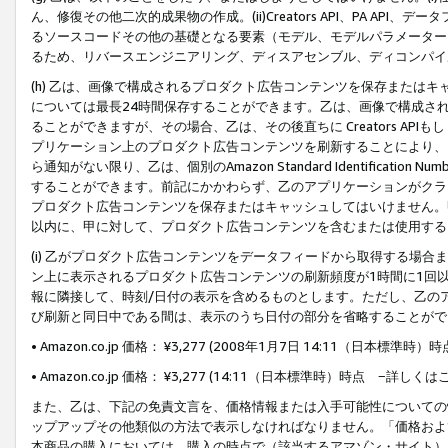
ん、修復その他二次的成果物の作成。(ii)Creators API、PA 
るソースコードその他の基礎となる要素（モデル、モデルパラメーター
るため、リバースエンジニアリング、ディスアセンブル、ディコンパイ
(h) 乙は、画像で構成されるプロダクト広告コンテンツを保存または
については最長24時間保存することができます。乙は、画像で構成さ
ることができますが、その場合、乙は、その後直ちに Creators AP
プリケーション上のプロダクト広告コンテンツを刷新することにより、
ら通知がない限り、乙は、個別のAmazon Standard Identification Nu
することができます。前記にかかわらず、乙のアプリケーションがクラ
プロダクト広告コンテンツを保存またはキャッシュしてはいけません。
以内に、甲に対して、プロダクト広告コンテンツを含むまたは使用する
(i) 乙がプロダクト広告コンテンツをデータフィードから取得する場合または
ン上に表示されるプロダクト広告コンテンツの刷新頻度が1時間に1回
報に隣接して、時刻/日付の表示を含めるものとします。ただし、乙の
び刷新と同日中である間は、表示のうち日付の部分を省略することがで
• Amazon.co.jp 価格： ¥3,277 (2008年1月7日 14:11（日本標準
• Amazon.co.jp 価格： ¥3,277 (14:11（日本標準時）時点 −詳しくは
また、乙は、下記の免責文言を、価格情報または入手可能性についての
ップアップその他類似の方法で表示しなければなりません。「価格およ
本商品の購入においては、購入の時点で（該当するアマゾン・サイト）