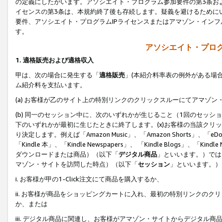
の定義にしたがいます。アソシエイト・プログラム参加要件の第3条お
イセンスの第3条は、本規約終了後も存続します。疑義を避けるためにい
要件、アソシエイト・プログラムIPライセンスまたはアマゾン・イン
す。
アソシエイト・プログ
1. 適格販売および適格収入
甲は、次の場合に発生する「
適格販売
」(本紹介料率表の例外がある場
ム紹介料を支払います。
(a) お客様が乙のサイト上の特別リンクのクリックスルーにてアマゾン
(b) 同一のセッション中に、次のいずれかが生じること（1回のセッ
下のいずれかが最初に生じたときに終了します。(x)お客様の当該クリッ
り決定します。例えば「Amazon Music」、「Amazon Shorts」、「eDo
「Kindle 本」、「Kindle Newspapers」、 「Kindle Blogs」、「
ダウンロードまたは商品）（以下「
デジタル商品
」といいます。）では
マゾン・サイトを訪問した時点）（以下「
セッション
」といいます。）
i. お客様が甲の1-Click注文にて商品を購入するか、
ii. お客様が商品をショッピングカートに入れ、最初の特別リンクの
か、または
iii. デジタル商品に関連し、お客様がアマゾン・サイトからデジタ