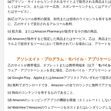
(a)アマゾン・サイトからリンクされるサイト上で販売される商品またはサ
しくはサービス、またはバナー広告、スポンサーリンクもしくはアマゾ
たはサービス）、
(b)乙がアルコール飲料の製造、卸売または頒布のライセンスを有す
に、乙のサイトで宣伝されるアルコール飲料、
(c) 処方薬、またはAmazon Pharmacyが販売するその他の商品、
(d) Amazonが除外すると指定した商品またはサービス。乙は、商品また
ラル上で提供するツールにおいて除外されている場合には、アラートを
アソシエイト・プログラム・モバイル・アプリケー
乙のサイトが携帯電話、タブレットまたは携帯用端末（以下「
モバイル
ウェア・アプリケーションを含む場合、乙のモバイル・アプリケーショ
(a) Google Play、AppleまたはAmazonアプリストアのいずれかで
(b) 無料でダウンロードでき、Amazonへの全てのリンクに無料でアク
(c) 独自のコンテンツを有するものであること、
(d) Amazonのショッピングアプリの機能を模倣（エミュレート）しな
(e) WebViewでAmazonのウェブページをホストまたはレンダリング