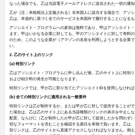
なった場合でも、乙は当該電子メールアドレスに送信された一切の通知
乙が［注：米租税法上定義される］非米国人に該当する場合で、アソシ
乙は、本規約に基づく全てのサービスを米国外で履行することになるも
アソシエイト・プログラムへの参加は無料であり、甲はアソシエイト・
ます。甲はいかなる企業に対しても、甲のアソシエイトに対して有料の
のため、このような企業が（アマゾンの名前を利用しようとする企業で
い。
2. 乙のサイト上のリンク
(a) 特別リンク
乙はアソシエイト・プログラムに申し込んだ後、乙のサイト上に特別リ
および紹介料の発生が可能となります。
特別リンクでは、甲が乙に割り当てたアソシエイトIDを使用しなけれ
(b) 全ての特別リンクに適用される一般要件
特別リンクは乙が制作するか、または甲が乙に対して提供することがで
た場合は、乙は乙のサイト上にある当該種類のリンクの表示を中止しな
配置、ならびに（乙が制作したか甲が乙に対して提供したかを問わず）
切なフォーマットを含むことを確認する責任を単独で負います。乙は、
別リンクは、乙のサイトから直接アクセスしなければなりません。例えば、