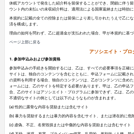
休眠アカウントで発生した紹介料を留保することができ、閉鎖に伴う留
ウント内の未払いの未収紹介料は、適用法による国庫返納または時効に
本規約に記載の全ての控除または留保により差し引かれたうえで乙にな
済を構成します。
理由の如何を問わず、乙に超過金が支払われた場合、甲が本規約に基づ
ページ上部に戻る
アソシエイト・プロ
1. 参加申込みおよび参加資格
参加申込みの手続きを開始するには、乙は、すべての必要事項を正確に
サイトは、独自のコンテンツを含むとともに、申込フォームに記載され
の資料を利用する場合、独自のコンテンツは、乙がコンテンツに含めた
ォームには、乙のサイトを特定する必要があります。甲は、乙の申込フ
合、乙のサイトはアソシエイト・プログラムに参加できず、乙は、乙の
不適切なサイトの例としては以下のようなものが含まれます。
(a) 性的に露骨な内容を奨励または含むサイト
(b) 暴力を奨励するまたは暴力的内容を含むサイト、または潜在的に
(c) 虚偽、不正、名誉毀損または中傷的な内容を奨励または含むサイト
(d) 不快、迷惑、有害、プライバシー侵害、乱用的、差別的（人種、