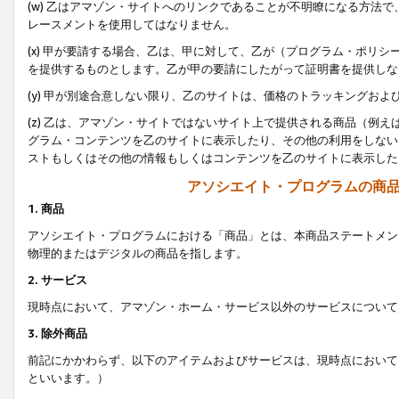
(w) 乙はアマゾン・サイトへのリンクであることが不明瞭になる方法
レースメントを使用してはなりません。
(x) 甲が要請する場合、乙は、甲に対して、乙が（プログラム・ポリ
を提供するものとします。乙が甲の要請にしたがって証明書を提供しな
(y) 甲が別途合意しない限り、乙のサイトは、価格のトラッキングお
(z) 乙は、アマゾン・サイトではないサイト上で提供される商品（例
グラム・コンテンツを乙のサイトに表示したり、その他の利用をしない
ストもしくはその他の情報もしくはコンテンツを乙のサイトに表示した
アソシエイト・プログラムの商
1. 商品
アソシエイト・プログラムにおける「商品」とは、本商品ステートメン
物理的またはデジタルの商品を指します。
2. サービス
現時点において、アマゾン・ホーム・サービス以外のサービスについて
3. 除外商品
前記にかかわらず、以下のアイテムおよびサービスは、現時点において
といいます。）