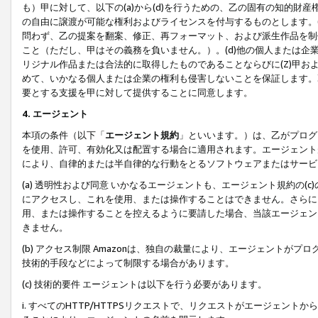
も）甲に対して、以下の(a)から(d)を行うための、乙の固有の知的
の自由に譲渡が可能な権利およびライセンスを付与するものとします。(
問わず、乙の提案を翻案、修正、再フォーマット、および派生作品を制
こと（ただし、甲はその義務を負いません。）。(d)他の個人または企
リジナル作品または合法的に取得したものであることならびに(Z)甲
めて、いかなる個人または企業の権利も侵害しないことを保証します。
要とする支援を甲に対して提供することに同意します。
4. エージェント
本項の条件（以下「
エージェント規約
」といいます。）は、乙がプログ
を使用、許可、有効化又は配置する場合に適用されます。エージェント
により、自律的または半自律的な行動をとるソフトウェアまたはサービ
(a) 透明性および同意 いかなるエージェントも、エージェント規約の
にアクセスし、これを使用、または操作することはできません。さらに、
用、または操作することを控えるように要請した場合、当該エージェン
きません。
(b) アクセス制限 Amazonは、独自の裁量により、エージェント
技術的手段などによって制限する場合があります。
(c) 技術的要件 エージェントは以下を行う必要があります。
i. すべてのHTTP/HTTPSリクエストで、リクエストがエージェ