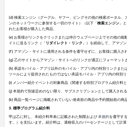
(d) 検索エンジン（グーグル、ヤフー、ビングその他の検索ポータル
ンのネットワークに参加する一切のサイト）（以下「
検索エンジン
」と
れたお客様が購入した商品、
(e) お客様がリンクをクリックまたは仲介ウェブページ上でその他の
イトに送るリンク（「
リダイレクト・リンク
」）を経由して、アマゾン
(f) アマゾン・サイトに適用される条件を遵守せずに、お客様に購入さ
(g) 乙のサイトからアマゾン・サイトへのリンクが適正にフォーマッ
(h) 承認モバイル・アプリ以外のモバイル・アプリ内の特別リンクまたはC
ツールにより提供されたものではない承認モバイル・アプリ内の特別リ
(i) メンバー紹介イベントの対象商品（関連する特別プログラム紹介料と
(j) 本規約で別途定めのない限り、サブスクリプションとして購入され
(k) 商品一覧ページに掲載されていない発表前の商品や予約開始前の商
3. 標準プログラム紹介料
甲は乙に対し、本紹介料率表に記載された制限および
本規約
を遵守す
す。）を支払います。紹介料は、適格収入のパーセンテージとして計算