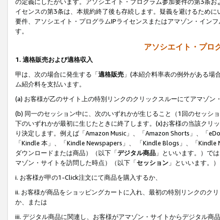
の定義にしたがいます。アソシエイト・プログラム参加要件の第3条お
イセンスの第3条は、本規約終了後も存続します。疑義を避けるためにい
要件、アソシエイト・プログラムIPライセンスまたはアマゾン・イン
す。
アソシエイト・プログ
1. 適格販売および適格収入
甲は、次の場合に発生する「
適格販売
」(本紹介料率表の例外がある場
ム紹介料を支払います。
(a) お客様が乙のサイト上の特別リンクのクリックスルーにてアマゾン
(b) 同一のセッション中に、次のいずれかが生じること（1回のセッ
下のいずれかが最初に生じたときに終了します。(x)お客様の当該クリッ
り決定します。例えば「Amazon Music」、「Amazon Shorts」、「eDo
「Kindle 本」、「Kindle Newspapers」、 「Kindle Blogs」、「
ダウンロードまたは商品）（以下「
デジタル商品
」といいます。）では
マゾン・サイトを訪問した時点）（以下「
セッション
」といいます。）
i. お客様が甲の1-Click注文にて商品を購入するか、
ii. お客様が商品をショッピングカートに入れ、最初の特別リンクの
か、または
iii. デジタル商品に関連し、お客様がアマゾン・サイトからデジタ