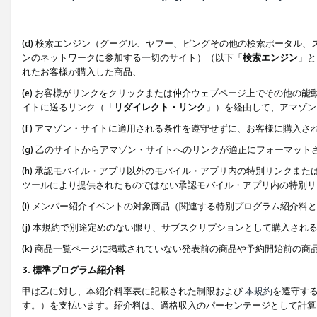
(d) 検索エンジン（グーグル、ヤフー、ビングその他の検索ポータル
ンのネットワークに参加する一切のサイト）（以下「
検索エンジン
」と
れたお客様が購入した商品、
(e) お客様がリンクをクリックまたは仲介ウェブページ上でその他の
イトに送るリンク（「
リダイレクト・リンク
」）を経由して、アマゾン
(f) アマゾン・サイトに適用される条件を遵守せずに、お客様に購入さ
(g) 乙のサイトからアマゾン・サイトへのリンクが適正にフォーマッ
(h) 承認モバイル・アプリ以外のモバイル・アプリ内の特別リンクまたはC
ツールにより提供されたものではない承認モバイル・アプリ内の特別リ
(i) メンバー紹介イベントの対象商品（関連する特別プログラム紹介料と
(j) 本規約で別途定めのない限り、サブスクリプションとして購入され
(k) 商品一覧ページに掲載されていない発表前の商品や予約開始前の商
3. 標準プログラム紹介料
甲は乙に対し、本紹介料率表に記載された制限および
本規約
を遵守す
す。）を支払います。紹介料は、適格収入のパーセンテージとして計算