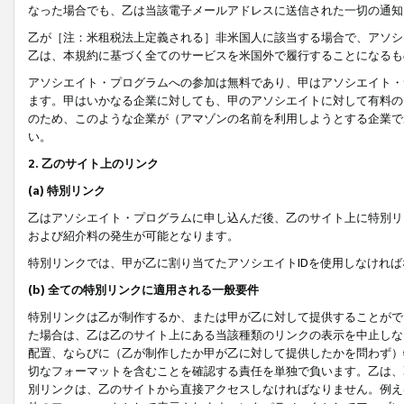
なった場合でも、乙は当該電子メールアドレスに送信された一切の通知
乙が［注：米租税法上定義される］非米国人に該当する場合で、アソシ
乙は、本規約に基づく全てのサービスを米国外で履行することになるも
アソシエイト・プログラムへの参加は無料であり、甲はアソシエイト・
ます。甲はいかなる企業に対しても、甲のアソシエイトに対して有料の
のため、このような企業が（アマゾンの名前を利用しようとする企業で
い。
2. 乙のサイト上のリンク
(a) 特別リンク
乙はアソシエイト・プログラムに申し込んだ後、乙のサイト上に特別リ
および紹介料の発生が可能となります。
特別リンクでは、甲が乙に割り当てたアソシエイトIDを使用しなけれ
(b) 全ての特別リンクに適用される一般要件
特別リンクは乙が制作するか、または甲が乙に対して提供することがで
た場合は、乙は乙のサイト上にある当該種類のリンクの表示を中止しな
配置、ならびに（乙が制作したか甲が乙に対して提供したかを問わず）
切なフォーマットを含むことを確認する責任を単独で負います。乙は、
別リンクは、乙のサイトから直接アクセスしなければなりません。例えば、