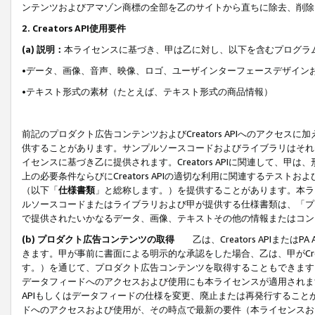
ンテンツおよびアマゾン商標の全部を乙のサイトから直ちに除去、削除
2. Creators API使用要件
(a) 説明：
本ライセンスに基づき、甲は乙に対し、以下を含むプログラ
•データ、画像、音声、映像、ロゴ、ユーザインターフェースデザイン
•テキスト形式の素材（たとえば、テキスト形式の商品情報）
前記のプロダクト広告コンテンツおよびCreators APIへのアクセスに
供することがあります。サンプルソースコードおよびライブラリはそれ
イセンスに基づき乙に提供されます。Creators APIに関連して
上の必要条件ならびにCreators APIの適切な利用に関連するテ
（以下「
仕様書類
」と総称します。）を提供することがあります。本ラ
ルソースコードまたはライブラリおよび甲が提供する仕様書類は、「プ
で提供されたいかなるデータ、画像、テキストその他の情報またはコン
(b) プロダクト広告コンテンツの取得
乙は、Creators APIま
きます。甲が事前に書面による明示的な承認をした場合、乙は、甲がCreator
す。）を通じて、プロダクト広告コンテンツを取得することもできます
データフィードへのアクセスおよび使用にも本ライセンスが適用されます。乙は
APIもしくはデータフィードの仕様を変更、廃止または再発行することがで
ドへのアクセスおよび使用が、その時点で最新の要件（本ライセンスお