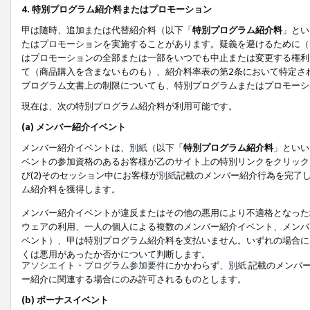
4. 特別プログラム紹介料またはプロモーション
甲は随時、追加または代替紹介料（以下「
特別プログラム紹介料
」とい
たはプロモーションを実施することがあります。疑義を避けるために（
はプロモーションの全部または一部をいつでも中止または変更する権利
て（商品購入を含まないものも）、紹介料率表の第2条において特定さ
プログラム文書上の制限についても、特別プログラムまたはプロモーシ
現在は、次の特別プログラム紹介料が利用可能です。
(a) メンバー紹介イベント
メンバー紹介イベントは、
別紙
（以下「
特別プログラム紹介料
」といい
ベントの参加資格のあるお客様が乙のサイト上の特別リンクをクリック
び(2)そのセッション中にお客様が
別紙
記載のメンバー紹介行為を完了
ム紹介料を獲得します。
メンバー紹介イベントが違反またはその他の悪用により不適格となった
ウェアの利用、一人の個人による複数のメンバー紹介イベント、メンバ
ベント）、甲は特別プログラム紹介料を支払いません。いずれの場合に
くは悪用があったか否かについて判断します。
アソシエイト・プログラム参加要件
にかかわらず、
別紙
記載のメンバー
ー紹介に関連する場合にのみ許可されるものとします。
(b) ボーナスイベント