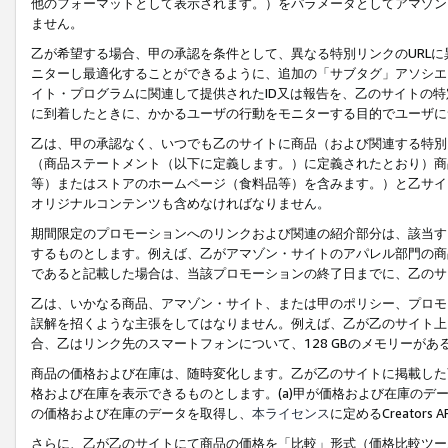
他のフォーマットとして表示されます。）をパラメータとしてアマゾン
ません。
乙が希望する場合、甲の承認を条件として、異なる特別リンクのURL
ニターし最適化することができるように、追加の「サブタグ」アソシエ
イト・プログラムに関連して提供されたID又は報告を、乙のサイトの
に到着したときに、かかるユーザの行動をモニターする目的でユーザに
乙は、甲の承認なく、いつでも乙のサイトに商品（および関連する特別
（商品ステートメント（以下に定義します。）に定義されたとおり）商
等）またはストアのホームページ（食料品等）を含みます。）と乙サイ
オリジナルコンテンツも含めなければなりません。
期間限定のプロモーションへのリンクおよび関連の紹介部分は、該当す
するものとします。例えば、乙がアマゾン・サイトのアパレル部門の商
であると記載した場合は、当該プロモーションの終了日までに、乙のサ
乙は、いかなる商品、アマゾン・サイト、または甲のポリシー、プロモ
誤解を招くような主張をしてはなりません。例えば、乙が乙のサイト上に
合、乙はリンク先のスマートフォンについて、128 GBのメモリーが
商品の価格および在庫は、随時変化します。乙が乙のサイトに掲載した
格および在庫を表示できるものとします。(a)甲が価格および在庫のデータを
の価格および在庫のデータを取得し、
本ライセンス
に定めるCreator
さらに、乙が乙のサイトにて商品の価格を「比較」形式（価格比較ツー