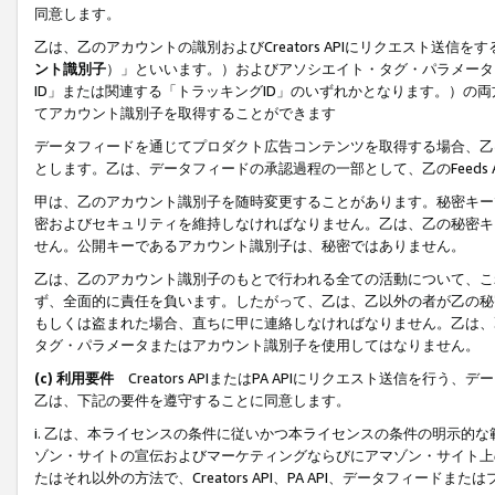
同意します。
乙は、乙のアカウントの識別およびCreators APIにリクエスト送
ント識別子
）」といいます。）およびアソシエイト・タグ・パラメータ（
ID」または関連する「トラッキングID」のいずれかとなります。）の両方
てアカウント識別子を取得することができます
データフィードを通じてプロダクト広告コンテンツを取得する場合、乙は、Cre
とします。乙は、データフィードの承認過程の一部として、乙のFeeds
甲は、乙のアカウント識別子を随時変更することがあります。秘密キー
密およびセキュリティを維持しなければなりません。乙は、乙の秘密キ
せん。公開キーであるアカウント識別子は、秘密ではありません。
乙は、乙のアカウント識別子のもとで行われる全ての活動について、こ
ず、全面的に責任を負います。したがって、乙は、乙以外の者が乙の秘
もしくは盗まれた場合、直ちに甲に連絡しなければなりません。乙は、
タグ・パラメータまたはアカウント識別子を使用してはなりません。
(c) 利用要件
Creators APIまたはPA APIにリクエスト送信を
乙は、下記の要件を遵守することに同意します。
i. 乙は、本ライセンスの条件に従いかつ本ライセンスの条件の明示的
ゾン・サイトの宣伝およびマーケティングならびにアマゾン・サイト上
たはそれ以外の方法で、Creators API、PA API、データフィー