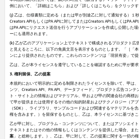
例において、「詳細はこちら」および「詳しくはこちら」をクリックす
(j) 乙は、仕様書類に定める（または甲が別途乙に対して通知する）
Creators APIもしくはPA APIに対してまたはCreators APIもしく
はPA APIにリクエスト送信を行うアプリケーションを作成し公開し
ーにも適用されます。
(k) 乙が乙のアプリケーション上でテキストで構成されるプロダクト
と見えるところに、以下の免責文言を表示するものとします。「［「本
ンにより提供されたものです。これらのコンテンツは「現状有姿」で提
乙は、乙が本ライセンスを遵守していることを確認するために甲が要求
3. 権利留保、乙の提案
本規約において明示的に定める制限されたライセンスを除いて、甲は、
ンツ、Creators API、PA API、データフィード、プロダクト
ト・サイト上の情報およびマテリアル、甲および甲の関連会社の商標お
て甲が提供または使用するその他の知的財産およびテクノロジー（アプ
（SDK）、ライブラリ、サンプルコードおよび関連するマテリアルを
権を含みます。）を留保するものとし、乙は、本ライセンスに基づきこ
乙が甲に対し、プログラム・コンテンツについて、またはアソシエイト
テキストまたはその他の情報もしくはコンテンツを提供した場合、また
案
」と総称します。）、乙は、甲に対して、乙の提案に関する一切の権