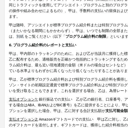
同じトラフィックを使用してアソシエイト・プログラムと別のプログラ
の操作や組み合わせによるもの）、甲は、手数料の支払いの留保および
ます。
甲は随時、アソシエイトが標準プログラム紹介料または特別プログラム
（またいかなる期間にもかかわらず）、甲は、いつでも制限の全部また
は、
別紙
をご覧ください（以下「
プログラム紹介料の制限
」といいま
6. プログラム紹介料のレポートと支払い
甲は、甲内部のトラッキングのために、および乙が当該月に獲得した標
乙に配布するため、適格販売を正確かつ包括的にトラッキングするため
ラム紹介料は、最も近い現地通貨の金額（米ドルの場合はセントなど）
ている水準よりもわずかに高くなったり低くなったりすることがありま
甲は、乙が標準プログラム紹介料および特別プログラム紹介料を獲得し
ゾン・サイトの初期設定通貨で標準プログラム紹介料および特別プログ
いを受け取ることもできます。これを選択する場合、乙は、為替レート
支払オプション1:
銀行振込での支払い 乙が乙の銀行名、口座番号、ア
する場合はABA、IBANおよびBIC番号）を乙に提供することにより
プションを選択した場合、甲は、乙に対する合計支払額が
支払可能金額
支払オプション2:
Amazonギフトカードでの支払い 甲は乙に対し、
のギフトカードを送付します。ギフトカードは、獲得した紹介料相当の