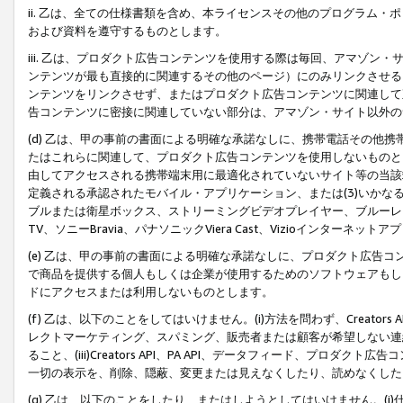
ii. 乙は、全ての仕様書類を含め、本ライセンスその他のプログラム
および資料を遵守するものとします。
iii. 乙は、プロダクト広告コンテンツを使用する際は毎回、アマゾ
ンテンツが最も直接的に関連するその他のページ）にのみリンクさせる
ンテンツをリンクさせず、またはプロダクト広告コンテンツに関連して
告コンテンツに密接に関連していない部分は、アマゾン・サイト以外の
(d) 乙は、甲の事前の書面による明確な承諾なしに、携帯電話その他
たはこれらに関連して、プロダクト広告コンテンツを使用しないものと
由してアクセスされる携帯端末用に最適化されていないサイト等の当該端
定義される承認されたモバイル・アプリケーション、または(3)いか
ブルまたは衛星ボックス、ストリーミングビデオプレイヤー、ブルーレイ
TV、ソニーBravia、パナソニックViera Cast、Vizioインター
(e) 乙は、甲の事前の書面による明確な承諾なしに、プロダクト広告
で商品を提供する個人もしくは企業が使用するためのソフトウェアもしくはその
ドにアクセスまたは利用しないものとします。
(f) 乙は、以下のことをしてはいけません。(i)方法を問わず、Creator
レクトマーケティング、スパミング、販売者または顧客が希望しない連
ること、(iii)Creators API、PA API、データフィード、プ
一切の表示を、削除、隠蔽、変更または見えなくしたり、読めなくした
(g) 乙は、以下のことをしたり、またはしようとしてはいけません。(