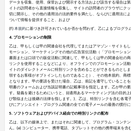
データを収集、使用、保管および開示する方法および該当する場合は第
イトの訪問者から直接情報を収集し、サイトの訪問者のブラウザにクッ
切に開示し、その他の適用法の法的要件を満たし、ならびに適用法によ
ついて情報を提供すること、および
(f)
本規約
に基づき許可されているか否かを問わず、乙によるプログラ
4. プロモーションの制限
乙は、甲もしくは甲の関連会社を代理してまたはアマゾン・サイトもし
モーション、マーケティングその他の広告宣伝活動（「プロモーション
書面または口頭での販促活動に関連して、甲もしくは甲の関連会社の商
リンクを使用することなどにより、オフラインでのプロモーション活動
イトのダイレクトメールに特別リンクを含めることができるものとしま
領するお客様がオプトインしたものであること）、その他本規約、商標
となります。甲の要請を受けた場合、乙は、前記を遵守していることを
明書のフォームおよび当該証明書の記載事項を指定します。乙が甲の要
す。疑義を避けるためにいうと、(i)適用あるマーケティング法の目的上(例
び類似または後継の法律を指します。)、乙は、特別リンクを含む各電子
びにアソシエイト・プログラム関連の全ての電子メールの最善の慣行に
5. ソフトウェアおよびデバイス経由での特別リンクの配布
乙は、以下の媒体上で、またはそれに関連して、プログラム・コンテン
ん。(a) コンピューター、携帯電話、タブレットその他の携帯端末を