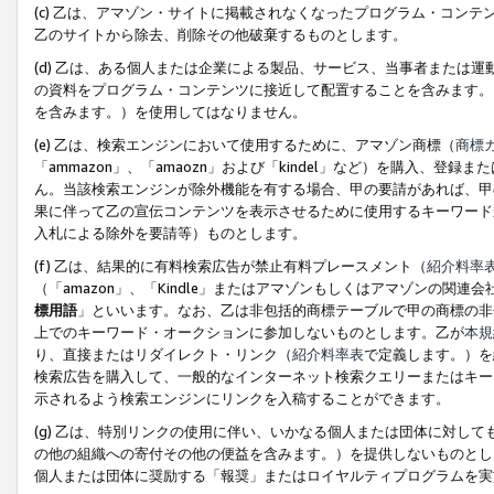
(c) 乙は、アマゾン・サイトに掲載されなくなったプログラム・コン
乙のサイトから除去、削除その他破棄するものとします。
(d) 乙は、ある個人または企業による製品、サービス、当事者または
の資料をプログラム・コンテンツに接近して配置することを含みます。
を含みます。）を使用してはなりません。
(e) 乙は、検索エンジンにおいて使用するために、アマゾン商標（
商標
「ammazon」、「amaozn」および「kindel」など）を購入
ん。当該検索エンジンが除外機能を有する場合、甲の要請があれば、甲
果に伴って乙の宣伝コンテンツを表示させるために使用するキーワード
入札による除外を要請等）ものとします。
(f) 乙は、結果的に有料検索広告が禁止有料プレースメント（
紹介料率
（「amazon」、「Kindle」またはアマゾンもしくはアマゾンの
標用語
」といいます。なお、乙は非包括的商標テーブルで甲の商標の非
上でのキーワード・オークションに参加しないものとします。乙が
本規
り、直接またはリダイレクト・リンク（
紹介料率表
で定義します。）を
検索広告を購入して、一般的なインターネット検索クエリーまたはキー
示されるよう検索エンジンにリンクを入稿することができます。
(g) 乙は、特別リンクの使用に伴い、いかなる個人または団体に対し
の他の組織への寄付その他の便益を含みます。）を提供しないものとし
個人または団体に奨励する「報奨」またはロイヤルティプログラムを実