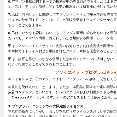
6. アマゾン商標に関する一切の権利が甲の専属財産であり、乙によ
す。乙は、アマゾン商標に関する甲の権利または所有権に抵触するいか
7. 乙は、特別リンクに関連してアマゾン・サイト上で第三者の販売
たはその他使用することについて、当該販売業者またはベンダーから書
することはできません。
8. 乙は、いかなる管轄においても、アマゾン商標に紛らわしいほど
おいても、アマゾン商標に紛らわしいほど類似する商標、ドメイン名、
甲は、アソシエイト・サイトに改定のお知らせまたは改定後の商標ガイ
本商標ガイドラインおよび承認されたアマゾン商標を改定することがで
甲は、許可を得ないいかなる使用または本ガイドラインに準拠しないい
により行使することができるものとします。
アソシエイト・プログラムIPラ
本ライセンスは、乙のアソシエイト・プログラムへの参加に関連して乙
本規約
を受け入れることにより、または、本商品に関する一定の種類の
広告コンテンツ
」といいます。）へのアクセスおよび利用ができる専有
「
Creators API
」といいます。）へのアクセスもしくは使用により、
1. プログラム・コンテンツへの限定的ライセンス
本規約
の条件にしたがい、および本規約（本ライセンスおよびその他の
加する目的に限り、甲は本規約により乙に対して、(a) プログラム・コ