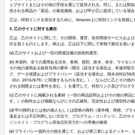
ェブサイトまたはその他の手段を通じて提供される、同じ、または類似
供される商品の「新品」の最低価格、および甲が乙に提供している場合
乙は、特別リンクを宣伝するために、Amazon上に特別リンクを投稿し
3. 乙のサイトに対する責任
乙は、乙のサイトに関して、その開発、運営、依存関係サービスおよび
任を負うものとします。例えば、乙は以下に関して単独で責任を負いま
(a) 乙のサイトおよび一切の関連設備の技術的運営、
(b) 本規約、全ての適用ある法令、条例、規則、政令、命令、ライセ
その他の適用ある政府当局の要件（開示（該当する場合は、米連邦取引
グ、データ保護およびプライバシー（該当する場合は、指令2002/58
（EU）2016/679）に関連するものを含む。）、ならびに乙とそ
される制限または要件を含む。）を遵守して、特別リンク及びプログラ
(c) 乙のサイトに掲載される素材（一切の商品説明およびその他の商
す。）の制作および掲載ならびにその正確性、完全性および適切性の確
(d) 甲の権利または他の個人もしくは団体の権利（著作権、商標、プ
違反または不正利用しない方法で、プログラム・コンテンツ、乙のサイ
ソシエイト・プログラム模倣品対策方針
への準拠の確保
(e) プライバシー規約その他を通じて、および第三者によるクッキー