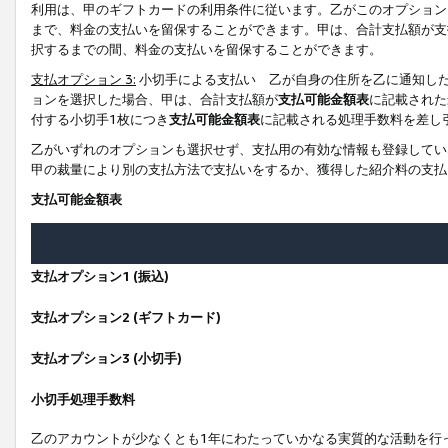
利用は、甲のギフトカードの利用条件に従います。乙がこのオプション
まで、料金の支払いを留保することができます。甲は、合計支払額が支
択するまでの間、料金の支払いを留保することができます。
支払オプション 3:
小切手による支払い 乙が自身の住所を乙に通知し
ョンを選択した場合、甲は、合計支払額が
支払可能金額表
に記載された
付する小切手1枚につき
支払可能金額表
に記載される処理手数料を差し
乙がいずれのオプションも選択せず、支払用の有効な情報も登録してい
甲の裁量により別の支払方法で支払いをするか、獲得した紹介料の支払
支払可能金額表
支払オプション1 (振込)
支払オプション2 (ギフトカード)
支払オプション3 (小切手)
小切手処理手数料
乙のアカウントが少なくとも1年にわたっていかなる実質的な活動を行