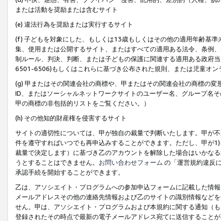
または活動を奨励または含むサイト
(e) 違法行為を奨励または実行するサイト
(f) 子どもを対象にした、もしくは13歳もしくはその他の適用年齢
集、使用または公開するサイト、またはすべての適用ある法令、条例、
制ルール、判決、判断、または子どもの保護に関連する適用ある政府当局の要
6501-6506)もしくはこれらに基づき公布された規則、または児童オ
(g) 甲またはその関連会社の商標や、甲またはその関連会社の商標の
ID、またはソーシャルネットワークサイトのユーザー名、グループ名
甲の商標の非包括的リストをご覧ください。）
(h) その他知的財産権を侵害するサイト
サイトの適切性については、甲が独自の裁量で判断いたします。甲が不
件を遵守すればいつでも再申込みすることができます。ただし、甲が1)
裁量で決定します）に基づき乙のアカウントを解除した場合はいかなる
うとすることはできません。
お問い合わせフォーム
の「運営規約違反に
承認手続を開始することができます。
乙は、アソシエイト・プログラムへの参加申込フォームに記載した情報
メールアドレスその他の連絡先情報および乙のサイトの識別情報などを
せん。甲は、アソシエイト・プログラムおよび本規約に関する通知（も
登録されたその時点で最新の電子メールアドレス宛てに送信することが