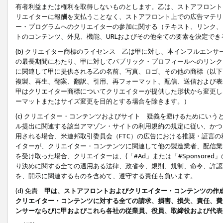
有者利益または権利を取得しないものとします。乙は、ストアフロントに
リエイターに報酬を支払うことなく、ストアフロント上での広告マテリア
ー・プログラムへのクリエイターの参加に関する（テキスト、リンク、
トのコンテンツ、外見、機能、URLおよびその他全ての要素を決定で
(b) クリエイター商標のライセンス 乙は甲に対し、本インフルエン
の最長期間にわたり、甲に対してパブリック・プロフィールへのリンク
に関連して甲に提供される乙の名前、写真、ロゴ、その他の商標（以下
複製、再生、翻案、翻訳、引用、再フォーマット、配信、送信および表
甲はクリエイター商標についてクリエイターが提供した形状から変更し
ーマットまたはサイズ変更を目的とする場合を除きます。）
(c) クリエイター・コンテンツおよびサイト 疑義を避けるためにい
ル提出に関連する該当アマゾン・サイトの利用規約の規定に従い、かつ、
用される場合、米連邦取引委員会（FTC）の広告における推奨・証言
イターが、クリエイター・コンテンツに関連して他の製造業者、配信業
を受け取った場合、クリエイターは、(「#Ad」または「#Sponsor
り決めに関する全ての適用ある法律、政省令、規則、規制、命令、許認
を、開示に関連するものを含めて、遵守する責任も負います。
(d) 免責
甲は、ストアフロントおよびクリエイター・コンテンツの作
クリエイター・コンテンツに対する全ての請求、損害、損失、責任、費
ンサーならびに甲およびこれら各社の従業員、役員、取締役および代表