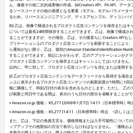
ん、修復その他二次的成果物の作成。(ii)Creators API、PA 
るソースコードその他の基礎となる要素（モデル、モデルパラメーター
るため、リバースエンジニアリング、ディスアセンブル、ディコンパイ
(h) 乙は、画像で構成されるプロダクト広告コンテンツを保存または
については最長24時間保存することができます。乙は、画像で構成さ
ることができますが、その場合、乙は、その後直ちに Creators AP
プリケーション上のプロダクト広告コンテンツを刷新することにより、
ら通知がない限り、乙は、個別のAmazon Standard Identification Nu
することができます。前記にかかわらず、乙のアプリケーションがクラ
プロダクト広告コンテンツを保存またはキャッシュしてはいけません。
以内に、甲に対して、プロダクト広告コンテンツを含むまたは使用する
(i) 乙がプロダクト広告コンテンツをデータフィードから取得する場合または
ン上に表示されるプロダクト広告コンテンツの刷新頻度が1時間に1回
報に隣接して、時刻/日付の表示を含めるものとします。ただし、乙の
び刷新と同日中である間は、表示のうち日付の部分を省略することがで
• Amazon.co.jp 価格： ¥3,277 (2008年1月7日 14:11（日本標準
• Amazon.co.jp 価格： ¥3,277 (14:11（日本標準時）時点 −詳しくは
また、乙は、下記の免責文言を、価格情報または入手可能性についての
ップアップその他類似の方法で表示しなければなりません。「価格およ
本商品の購入においては、購入の時点で（該当するアマゾン・サイト）