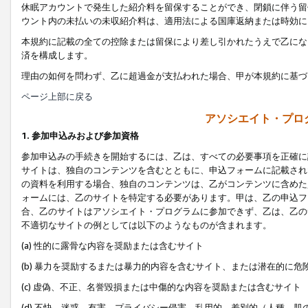
休眠アカウントで発生した紹介料を留保することができ、閉鎖に伴う留
ウント内の未払いの未収紹介料は、適用法による国庫返納または時効に
本規約に記載の全ての控除または留保により差し引かれたうえで乙にな
済を構成します。
理由の如何を問わず、乙に超過金が支払われた場合、甲が本規約に基づ
ページ上部に戻る
アソシエイト・プロ
1. 参加申込みおよび参加資格
参加申込みの手続きを開始するには、乙は、すべての必要事項を正確に
サイトは、独自のコンテンツを含むとともに、申込フォームに記載され
の資料を利用する場合、独自のコンテンツは、乙がコンテンツに含めた
ォームには、乙のサイトを特定する必要があります。甲は、乙の申込フ
合、乙のサイトはアソシエイト・プログラムに参加できず、乙は、乙の
不適切なサイトの例としては以下のようなものが含まれます。
(a) 性的に露骨な内容を奨励または含むサイト
(b) 暴力を奨励するまたは暴力的内容を含むサイト、または潜在的に
(c) 虚偽、不正、名誉毀損または中傷的な内容を奨励または含むサイト
(d) 不快、迷惑、有害、プライバシー侵害、乱用的、差別的（人種、