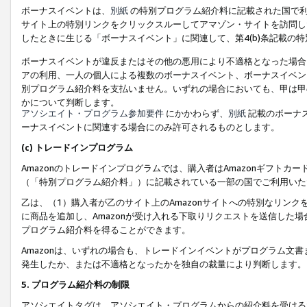
ボーナスイベントは、
別紙
の特別プログラム紹介料に記載された国で利
サイト上の特別リンクをクリックスルーしてアマゾン・サイトを訪問した
したときに生じる「ボーナスイベント」に関連して、第4(b)条記載の
ボーナスイベントが違反またはその他の悪用により不適格となった場合
アの利用、一人の個人による複数のボーナスイベント、ボーナスイベン
別プログラム紹介料を支払いません。いずれの場合においても、甲は甲
かについて判断します。
アソシエイト・プログラム参加要件
にかかわらず、
別紙
記載のボーナ
ーナスイベントに関連する場合にのみ許可されるものとします。
(c) トレードインプログラム
Amazonのトレードインプログラムでは、購入者はAmazonギフト
（「特別プログラム紹介料」）に記載されている一部の国でご利用いた
乙は、（1）購入者が乙のサイト上のAmazonサイトへの特別なリン
に商品を追加し、Amazonが受け入れる下取りリクエストを送信した場
プログラム紹介料を得ることができます。
Amazonは、いずれの場合も、トレードインイベントがプログラム文書
発生したか、または不適格となったかを独自の裁量により判断します。
5. プログラム紹介料の制限
アソシエイトタグは、アソシエイト・プログラムからの紹介料を受ける