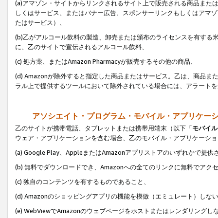
(a)アマゾン・サイトからリンクされるサイト上で販売される商品またはサ
しくはサービス、またはバナー広告、スポンサーリンクもしくはアマゾ
たはサービス）、
(b)乙がアルコール飲料の製造、卸売または頒布のライセンスを有す
に、乙のサイトで宣伝されるアルコール飲料、
(c) 処方薬、またはAmazon Pharmacyが販売するその他の商品、
(d) Amazonが除外すると指定した商品またはサービス。乙は、商品また
ラル上で提供するツールにおいて除外されている場合には、アラートを
アソシエイト・プログラム・モバイル・アプリケー
乙のサイトが携帯電話、タブレットまたは携帯用端末（以下「
モバイル
ウェア・アプリケーションを含む場合、乙のモバイル・アプリケーショ
(a) Google Play、AppleまたはAmazonアプリストアのいずれかで
(b) 無料でダウンロードでき、Amazonへの全てのリンクに無料でアク
(c) 独自のコンテンツを有するものであること、
(d) Amazonのショッピングアプリの機能を模倣（エミュレート）しな
(e) WebViewでAmazonのウェブページをホストまたはレンダリング