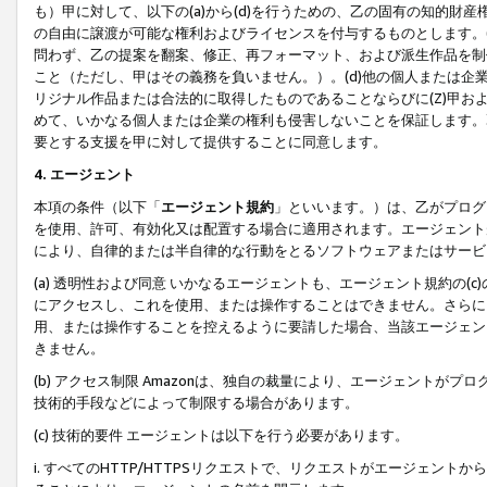
も）甲に対して、以下の(a)から(d)を行うための、乙の固有の知的
の自由に譲渡が可能な権利およびライセンスを付与するものとします。(
問わず、乙の提案を翻案、修正、再フォーマット、および派生作品を制
こと（ただし、甲はその義務を負いません。）。(d)他の個人または企
リジナル作品または合法的に取得したものであることならびに(Z)甲
めて、いかなる個人または企業の権利も侵害しないことを保証します。
要とする支援を甲に対して提供することに同意します。
4. エージェント
本項の条件（以下「
エージェント規約
」といいます。）は、乙がプログ
を使用、許可、有効化又は配置する場合に適用されます。エージェント
により、自律的または半自律的な行動をとるソフトウェアまたはサービ
(a) 透明性および同意 いかなるエージェントも、エージェント規約の
にアクセスし、これを使用、または操作することはできません。さらに、
用、または操作することを控えるように要請した場合、当該エージェン
きません。
(b) アクセス制限 Amazonは、独自の裁量により、エージェント
技術的手段などによって制限する場合があります。
(c) 技術的要件 エージェントは以下を行う必要があります。
i. すべてのHTTP/HTTPSリクエストで、リクエストがエージェ