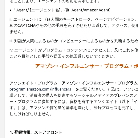
ることにより、エージェントの名前を開示します。
• 「Agent/ [エージェント名]」(例: Agent/AmazonAgent)
ii. エージェントは、(a) 人間のキーストローク、ページナビゲーシ
めのCAPTCHAやその他の手段を完了させたり回避して、アクセス、
ません。
iii. 対話が人間によるものかコンピューターによるものかを判断する
iv. エージェントがプログラム・コンテンツにアクセスし、又はこれ
ことを目的とした手段を迂回その他回避しないでください。
アマゾン・インフルエンサー・プログラム・
アソシエイト・プログラム「
アマゾン・インフルエンサー・プログラム
program.amazon.com/influencers
をご覧ください。）乙は、アソシエ
環として、消費者の購入を促進するソーシャルメディアのプレゼンスと
ー・プログラムに参加するには、資格を有するアソシエイト（以下「
イ
す。）は、アマゾンの質的量的基準を満たし、登録プロセスを完了し、
しなければなりません。
1.
登録情報、ストアフロント