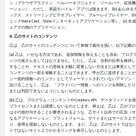
ン（ブラウザプラグイン、ヘルパーオブジェクト、ツールバー、拡張機
ーション）。ただし、承認モバイル・アプリは除きます。(b) あらゆ
ックス、ストリーミングビデオプレイヤー、ブルーレイプレイヤー、DVDプ
ニックViera Cast、Vizioインターネットアプリケーション等）。(
ェアその他のアプリケーション。
6. 乙のサイトのコンテンツ
乙は、乙のサイトのコンテンツについて単独で責任を負い、以下記載の
(a) 乙は、いかなる方法であれ、追加情報を加えることも含め、プロ
ンツの改ざんをしてはなりません。ただし、乙は、当初の比率を維持し
することや、テキストの意味を大幅に変更しない方法または事実として
コンテンツの一部を省略することはできます。甲が乙に提供することが
シー規約情報へのリンク）としてフォーマットされていないアマゾン・
設けることなく、乙は、「プライバシー情報」へのリンクを削除したり
または判読できないようにしないものとします。
(b) 乙は、プログラム・コンテンツやCreators API、データフ
ブライセンスまたは譲渡しないものとします。例えば、乙は、乙がプロ
はその他付与することが要求されるような、乙サイト以外での広告（サ
なるアプリケーション、プラットフォーム、サイトまたはサービス上で
り、使用を奨励しないものとします。 また、乙は、乙のサイトではな
トではないサイト上でかかるリンクを表示しないものとします。