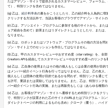
たはアマゾン・サイトで提供されるカスタマーレビュー、フォーラム、
て）、特別リンクを含めてはなりません。
(q) 乙は、
紹介料率表
の裏をかこうとしたり、乙の紹介料を人為的に増
クリックする方法以外で、当該お客様のブラウザでアマゾン・サイトの
(r) 乙は、アソシエイト・プログラムに参加する他のサイトから、ま
ェア経由を含めて）妨害またはリダイレクトしようとしたり、または、
なりません。
(s) 乙は、ロボットまたはソフトウェア・プログラムその他の方法を
ゾン・サイト上でのセッションを作出してはなりません。
(t) 乙は、甲のカスタマーレビューやおすすめ度（star rating
Creators APIを経由してカスタマーレビューやおすすめ度へのリンク
(u) 乙は、乙自身の使用またはその他の個人もしくは企業の使用が目
はメンバー紹介イベント行為を行ってはなりません。乙は、乙の友人、
個人もしくは団体の使用が目的であるかを問わず、特別リンクを通じて
を許可、要請または奨励してはなりません。また、乙は、特別リンクを
バー紹介イベント行為の実施、または再販売もしくは（あらゆる種類の
(v) 乙は、お客様がアマゾン・サイトへ遷移するため特別リンクをク
で、特別リンクが設置された乙のサイトのURLまたはプログラム・コ
ダイレクトページの利用によるものも含め）クローク（覆う）、ハイド