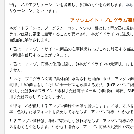
甲は、乙のアプリケーションを審査し、参加の可否を通知します。
本規
リケーション
」といいます。
アソシエイト・プログラム商
本ガイドラインは、プログラム・コンテンツの一部として甲が乙に提供
ラインは常に厳密に遵守することが要求され、本ガイドラインに違反し
自動的に解除されます。
1. 乙は、アマゾン・サイトの商品の在庫状況およびこれに対応する
ン商標を使用することができます。
2. 乙は、アマゾン商標の使用に際し、(i)本ガイドラインの最新版、およ
ません。
3. 乙は、プログラム文書で具体的に承認された目的に限り、アマゾン
(ii)甲、甲の商品もしくは甲のサービスを毀損する方法、(iii)アマ
方法または(iv)オフラインの素材または電子メール（印刷物、郵便、S
用または表示してはなりません。
4. 甲は、乙が使用するアマゾン商標の画像を提供します。乙は、方
率、色彩またはフォントを変更してはならず、アマゾン商標にいかなる
5. 各アマゾン商標は、単独で表示しなければならず、アマゾン商標
スをおくものとします。いかなる場合も、アマゾン商標の判読性や表示