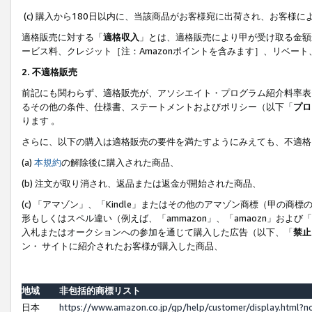
(c) 購入から180日以内に、当該商品がお客様宛に出荷され、お客
適格販売に対する「
適格収入
」とは、適格販売により甲が受け取る金額
ービス料、クレジット［注：Amazonポイントを含みます］、リベー
2. 不適格販売
前記にも関わらず、適格販売が、アソシエイト・プログラム紹介料率表
るその他の条件、仕様書、ステートメントおよびポリシー（以下「
プロ
ります 。
さらに、以下の購入は適格販売の要件を満たすようにみえても、不適格
(a)
本規約
の解除後に購入された商品、
(b) 注文が取り消され、返品または返金が開始された商品、
(c) 「アマゾン」、「Kindle」またはその他のアマゾン商標（甲
形もしくはスペル違い（例えば、「ammazon」、「amaozn」およ
入札またはオークションへの参加を通じて購入した広告（以下、「
禁止
ン・ サイトに紹介されたお客様が購入した商品、
地域
非包括的商標リスト
日本
https://www.amazon.co.jp/gp/help/customer/display.html