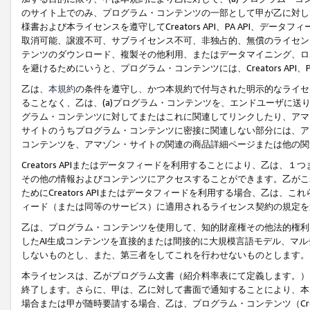
のサイト上でのみ、プログラム・コンテンツの一部として甲が乙に対し
様書および本ライセンスを遵守してCreators API、PA API、
取消可能、譲渡不可、サブライセンス不可、非独占的、無償のライセン
テンツのダウンロード、複製その他利用、またはデータマイニング、ロ
を避けるためにいうと、プログラム・コンテンツには、Creators AP
乙は、
本規約
の条件を遵守し、かつ本規約で付与された明示的なライセ
ることなく、乙は、(a)プログラム・コンテンツを、エンドユーザに
グラム・コンテンツに対してまたはこれに関連してリンクしたり、アマ
サイトのうちプログラム・コンテンツに密接に関連しない部分には、ア
コンテンツを、アマゾン・サイトの関連の商品詳細ページまたは他の関
Creators APIまたはデータフィードを利用することにより、乙は、
その他の情報およびコンテンツにアクセスすることができます。乙がこ
ためにCreators APIまたはデータフィードを利用する場合、乙は、こ
ィード（または同等のサービス）に適用されるライセンス契約の規定を
乙は、プログラム・コンテンツを使用して、知的財産権その他法的権利
したAI生成コンテンツを直接的または間接的に大規模言語モデル、マ
しないものとし、また、第三者をしてこれを行わせないものとします。
本ライセンスは、乙がプログラム文書（紹介料率表にて定義します。）
終了します。さらに、甲は、乙に対して書面で通知することにより、本
場合または甲が随時要請する場合、乙は、プログラム・コンテンツ（Cre