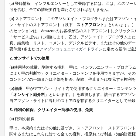
(a) 登録情報 インフルエンサーとして登録するには、乙は、乙のソ
可を含む、全ての情報要件を満たさなければなりません。
(b) ストアフロント このアソシエイト・プログラムまたはアマゾン
ン・サイトのストアフロント（以下「
ストアフロント
」といいます。）
のセッションは、Amazonのお客様が乙のストアフロントにクリック
「サービス提供」に相当します。乙は、アソシエイト・プログラムまた
真、編集物、リスト、コメント、デジタルビデオ、またはその他のデー
要件第1条または
アマゾンコミュニティガイドライン
に定める基準に違
2.
オンサイトでの使用
(a)使用時の裁量、削除する権利 甲は、インフルエンサー・プログラ
により甲の判断で）クリエイター・コンテンツを使用できますが、その
コンテンツの一部または全部を拒否、削除、停止または復元する権利を
(b)報酬 甲がアマゾン・サイト内で使用するクリエイター・コンテン
「
オンサイト紹介料
」といいます。）を獲得します。該当するアマゾン
当アマゾン・サイトに専用のストアIDを有するクリエイターとして登
3.
権利の留保、クリエイター商標の使用、免責
(a) 権利の留保
甲は、本規約またはその他に基づき、ストアフロント、ストアフロント
関するまたはこれらに対する全ての権利、権原および利益（知的財産権