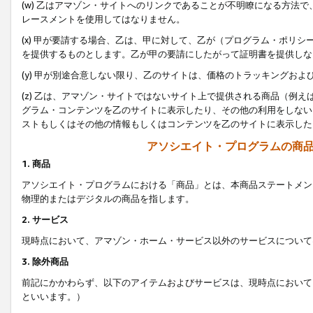
(w) 乙はアマゾン・サイトへのリンクであることが不明瞭になる方法
レースメントを使用してはなりません。
(x) 甲が要請する場合、乙は、甲に対して、乙が（プログラム・ポリ
を提供するものとします。乙が甲の要請にしたがって証明書を提供しな
(y) 甲が別途合意しない限り、乙のサイトは、価格のトラッキングお
(z) 乙は、アマゾン・サイトではないサイト上で提供される商品（例
グラム・コンテンツを乙のサイトに表示したり、その他の利用をしない
ストもしくはその他の情報もしくはコンテンツを乙のサイトに表示した
アソシエイト・プログラムの商
1. 商品
アソシエイト・プログラムにおける「商品」とは、本商品ステートメン
物理的またはデジタルの商品を指します。
2. サービス
現時点において、アマゾン・ホーム・サービス以外のサービスについて
3. 除外商品
前記にかかわらず、以下のアイテムおよびサービスは、現時点において
といいます。）