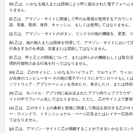
(h) 乙は、いかなる個人または団体により甲に提出された電子フォー
りません。
(i) 乙は、アマゾン・サイトに関連して甲のお客様が使用するアカウ
請、収集、取得、保存、キャッシュ、もしくは使用してはなりません。
(j) 乙は、アマゾン・サイトのボタン、リンクその他の機能を、変更
(k) 乙は、他の個人または団体を代理して、アマゾン・サイトにおい
行為をするのを承認、支援または奨励してはなりません。
(l) 乙は、甲と乙との関係について、または何らかの機能もしくは取
理的可能性のある行為を行ってはなりません。
(m) 乙は、乙のサイトに、いかなるスパイウェア、マルウェア、ウィ
が自身のコンピューター その他の電子デバイスにダウンロードもしく
ソフトウェア・アプリケーションを含めたり、表示したり、または特別
(n) 乙は、モバイル・アプリ内に組み込まれたアプリ内ウェブブラウザ
イトの中でフレーム化してはなりません。ただし、乙のサイト上で参加
(o) 乙は、乙のサイト上の素材と密接に関連して商品を宣伝する乙の
ー・ウィンドウ、トランジショナル・ページ広告またはレイヤー広告内
てはなりません。
(p) 乙は、アマゾン・サイトに乙が掲載することができるいかなるコ