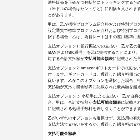
適格販売を正確かつ包括的にトラッキングするた
（米ドルの場合はセントなど）に四捨五入されま
とがあります。
甲は、乙が標準プログラム紹介料および特別プロ
設定通貨で標準プログラム紹介料および特別プロ
択する場合、乙は、為替レートは甲の運用基準に
支払オプション1:
銀行振込での支払い 乙が乙の銀
IBANおよびBIC番号）を乙に提供することに
対する合計支払額が
支払可能金額表
に記載された
支払オプション2:
Amazonギフトカードでの支
付します。ギフトカードは、獲得した紹介料相当
従います。乙がこのオプションを選択した場合、
支払額が支払可能金額表に記載された最高額を超
支払オプション 3:
小切手による支払い 乙が自身
合、甲は、合計支払額が
支払可能金額表
に記載さ
に記載される処理手数料を差し引くことができま
乙がいずれのオプションも選択せず、支払用の有
支払方法で支払いをするか、獲得した紹介料の支
支払可能金額表