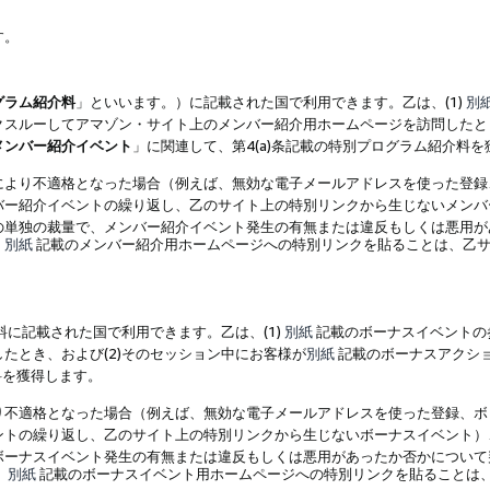
す。
グラム紹介料
」といいます。）に記載された国で利用できます。乙は、(1)
別
スルーしてアマゾン・サイト上のメンバー紹介用ホームページを訪問したとき
メンバー紹介イベント
」に関連して、第4(a)条記載の特別プログラム紹介料
により不適格となった場合（例えば、無効な電子メールアドレスを使った登録
バー紹介イベントの繰り返し、乙のサイト上の特別リンクから生じないメンバ
の単独の裁量で、メンバー紹介イベント発生の有無または違反もしくは悪用が
、
別紙
記載のメンバー紹介用ホームページへの特別リンクを貼ることは、乙サ
に記載された国で利用できます。乙は、(1)
別紙
記載のボーナスイベントの
たとき、および(2)そのセッション中にお客様が
別紙
記載のボーナスアクシ
料を獲得します。
り不適格となった場合（例えば、無効な電子メールアドレスを使った登録、ボ
ントの繰り返し、乙のサイト上の特別リンクから生じないボーナスイベント）
ボーナスイベント発生の有無または違反もしくは悪用があったか否かについて
、
別紙
記載のボーナスイベント用ホームページへの特別リンクを貼ることは