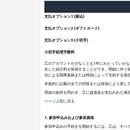
支払オプション1 (振込)
支払オプション2 (ギフトカード)
支払オプション3 (小切手)
小切手処理手数料
乙のアカウントが少なくとも1年にわたっていか
生した紹介料を留保することができ、閉鎖に伴う
法による国庫返納または時効によって失効する場
本規約に記載の全ての控除または留保により差し
理由の如何を問わず、乙に超過金が支払われた場
ページ上部に戻る
1. 参加申込みおよび参加資格
参加申込みの手続きを開始するには、乙は、すべ