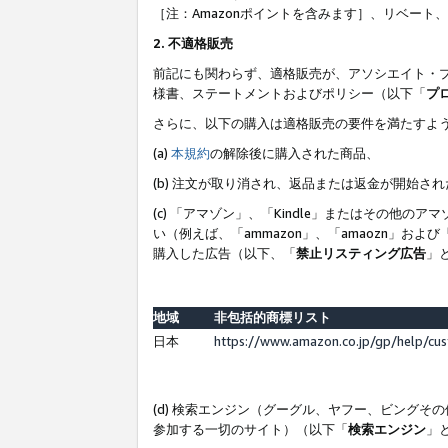
［注：Amazonポイントを含みます］、リベー
2. 不適格販売
前記にも関わらず、適格販売が、アソシエイト・
様書、ステートメントおよびポリシー（以下「
プ
さらに、以下の購入は適格販売の要件を満たすよ
(a)
本規約
の解除後に購入された商品、
(b) 注文が取り消され、返品または返金が開始さ
(c) 「アマゾン」、「Kindle」またはその
い（例えば、「ammazon」、「amaozn」お
購入した広告（以下、「
禁止リスティング広告
」
地域
非包括的商標リスト
日本
https://www.amazon.co.jp/gp/help/cu
(d) 検索エンジン（グーグル、ヤフー、ビング
参加する一切のサイト）（以下「
検索エンジン
」