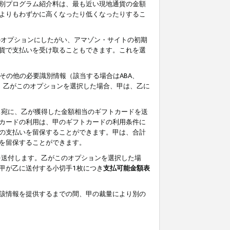
別プログラム紹介料は、最も近い現地通貨の金額
よりもわずかに高くなったり低くなったりするこ
のオプションにしたがい、アマゾン・サイトの初期
貨で支払いを受け取ることもできます。これを選
その他の必要識別情報（該当する場合はABA、
す。乙がこのオプションを選択した場合、甲は、乙に
ス宛に、乙が獲得した金額相当のギフトカードを送
カードの利用は、甲のギフトカードの利用条件に
の支払いを留保することができます。甲は、合計
を留保することができます。
を送付します。乙がこのオプションを選択した場
甲が乙に送付する小切手1枚につき
支払可能金額表
該情報を提供するまでの間、甲の裁量により別の