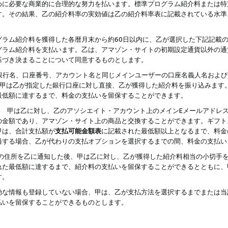
めに必要な商業的に合理的な努力を払います。標準プログラム紹介料または特
す。その結果、乙の紹介料率の実効値は乙の紹介料率表に記載されている水準
グラム紹介料を獲得した各暦月末から約60日以内に、乙が選択した下記記載
グラム紹介料を支払います。乙は、アマゾン・サイトの初期設定通貨以外の通
基づき決まることについて同意するものとします。
行名、口座番号、アカウント名と同じメインユーザーの口座名義人名および
より、甲は乙が指定した銀行口座に対し直接、乙が獲得した紹介料を振り込みま
最低額に達するまで、料金の支払いを留保することができます。
払い 甲は乙に対し、乙のアソシエイト・アカウント上のメインEメールアドレ
の金額であり、アマゾン・サイト上の商品と交換することができます。ギフト
甲は、合計支払額が
支払可能金額表
に記載された最低額以上となるまで、料金
過する場合、乙が代わりの支払オプションを選択するまでの間、料金の支払い
の住所を乙に通知した後、甲は乙に対し、乙が獲得した紹介料相当の小切手
れた最低額に達するまで、紹介料の支払いを留保することができるとともに、
す。
効な情報も登録していない場合、甲は、乙が支払方法を選択するまでまたは当
払いを留保することができるものとします。