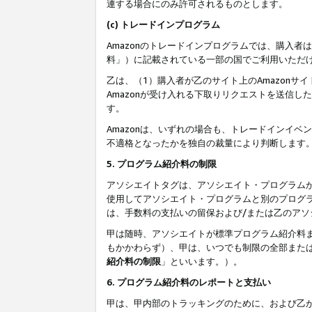
連する場合にのみ許可されるものとします。
(c) トレードインプログラム
Amazonのトレードインプログラムでは、購入者
料」）に記載されている一部の国でご利用いただ
乙は、（1）購入者が乙のサイト上のAmazon
Amazonが受け入れる下取りリクエストを送信し
す。
Amazonは、いずれの場合も、トレードインイベ
不適格となったかを独自の裁量により判断します
5. プログラム紹介料の制限
アソシエイトタグは、アソシエイト・プログラム
使用してアソシエイト・プログラムと別のプログ
は、手数料の支払いの留保および/または乙のア
甲は随時、アソシエイトが標準プログラム紹介料
もかかわらず）、甲は、いつでも制限の全部また
紹介料の制限
」といいます。）。
6. プログラム紹介料のレポートと支払い
甲は、甲内部のトラッキングのために、および乙