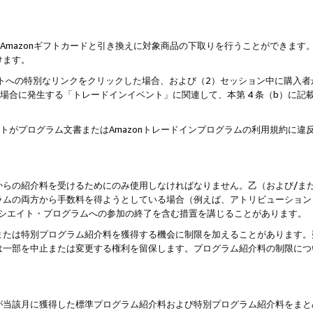
はAmazonギフトカードと引き換えに対象商品の下取りを行うことができま
けます。
サイトへの特別なリンクをクリックした場合、および（2）セッション中に購入
た場合に発生する「トレードインイベント」に関連して、本第 4 条（b）に
ントがプログラム文書またはAmazonトレードインプログラムの利用規約に
。
からの紹介料を受けるためにのみ使用しなければなりません。乙（および/ま
ラムの両方から手数料を得ようとしている場合（例えば、アトリビューション
ソシエイト・プログラムへの参加の終了を含む措置を講じることがあります。
または特別プログラム紹介料を獲得する機会に制限を加えることがあります。
は一部を中止または変更する権利を留保します。プログラム紹介料の制限につ
が当該月に獲得した標準プログラム紹介料および特別プログラム紹介料をまと