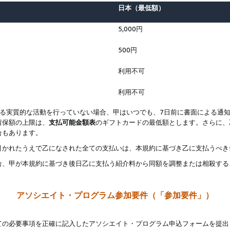
日本（最低額）
5,000円
500円
利用不可
利用不可
なる実質的な活動を行っていない場合、甲はいつでも、7日前に書面による通
留保額の上限は、
支払可能金額表
のギフトカードの最低額とします。さらに、
合もあります。
引かれたうえで乙になされた全ての支払いは、本規約に基づき乙に支払うべき
合、甲が本規約に基づき後日乙に支払う紹介料から同額を調整または相殺する
アソシエイト・プログラム参加要件（「参加要件」）
ての必要事項を正確に記入したアソシエイト・プログラム申込フォームを提出