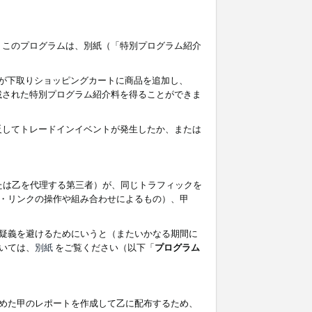
す。このプログラムは、別紙（「特別プログラム紹介
者が下取りショッピングカートに商品を追加し、
記載された特別プログラム紹介料を得ることができま
違反してトレードインイベントが発生したか、または
たは乙を代理する第三者）が、同じトラフィックを
・リンクの操作や組み合わせによるもの）、甲
疑義を避けるためにいうと（またいかなる期間に
いては、
別紙
をご覧ください（以下「
プログラム
めた甲のレポートを作成して乙に配布するため、