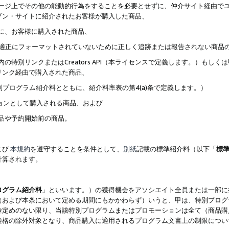
ブページ上でその他の能動的行為をすることを必要とせずに、仲介サイト経由で
ゾン・サイトに紹介されたお客様が購入した商品、
ずに、お客様に購入された商品、
クが適正にフォーマットされていないために正しく追跡または報告されない商品
内の特別リンクまたはCreators API（本ライセンスで定義します。）も
リンク経由で購入された商品、
特別プログラム紹介料とともに、紹介料率表の第4(a)条で定義します。）
ションとして購入される商品、および
商品や予約開始前の商品。
よび
本規約
を遵守することを条件として、
別紙
記載の標準紹介料（以下「
標
計算されます。
ログラム紹介料
」といいます。）の獲得機会をアソシエイト全員または一部に
（および本条において定める期間にもかかわらず）いうと、甲は、特別プログ
途定めのない限り、当該特別プログラムまたはプロモーションは全て（商品購
適格の除外対象となり、商品購入に適用されるプログラム文書上の制限につい