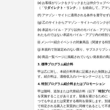
(e) お客様がリンクをクリックまたは仲介ウェ
（「
リダイレクト・リンク
」）を経由して、アマ
(f) アマゾン・サイトに適用される条件を遵守せ
(g) 乙のサイトからアマゾン・サイトへのリン
(h) 承認モバイル・アプリ以外のモバイル・アプリ
れたものではない承認モバイル・アプリ内の特別
(i) メンバー紹介イベントの対象商品（関連する
(j) 本規約で別途定めのない限り、サブスクリプ
(k) 商品一覧ページに掲載されていない発表前の
3. 標準プログラム紹介料
甲は乙に対し、本紹介料率表に記載された制限お
す。紹介料は、適格収入のパーセンテージとして
4. 特別プログラム紹介料またはプロモーション
甲は随時、追加または代替紹介料（以下「
特別プ
を実施することがあります。疑義を避けるために
つでも中止または変更する権利を留保します。別
て特定される購入と実質的に同種であるとして不