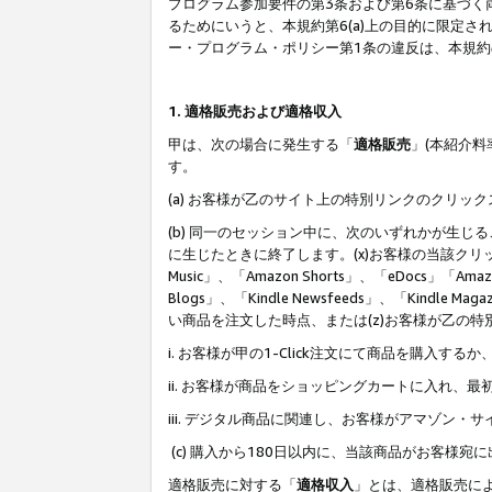
プログラム参加要件の第3条および第6条に基づく
るためにいうと、本規約第6(a)上の目的に限定
ー・プログラム・ポリシー第1条の違反は、本規
1. 適格販売および適格収入
甲は、次の場合に発生する「
適格販売
」(本紹介
す。
(a) お客様が乙のサイト上の特別リンクのクリッ
(b) 同一のセッション中に、次のいずれかが生
に生じたときに終了します。(x)お客様の当該クリ
Music」、「Amazon Shorts」、「eDocs」「Ama
Blogs」、「Kindle Newsfeeds」、「Ki
い商品を注文した時点、または(z)お客様が乙の
i. お客様が甲の1-Click注文にて商品を購入するか
ii. お客様が商品をショッピングカートに入れ
iii. デジタル商品に関連し、お客様がアマゾ
(c) 購入から180日以内に、当該商品がお客
適格販売に対する「
適格収入
」とは、適格販売に