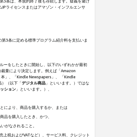
の第3条は、本規約終了後も存続します。疑義を避け
ムIPライセンスまたはアマゾン・インフルエンサ
の第3条に定める標準プログラム紹介料を支払いま
スルーをしたときに開始し、以下のいずれかが最初
裁量により決定します。例えば「Amazon
」、「Kindle Newspapers」、 「Kindle
は商品）（以下「
デジタル商品
」といいます。）ではな
ッション
」といいます。）、
ことにより、商品を購入するか、または
該商品を購入したとき、かつ、
払いがなされること。
売上税およびVATなど）、サービス料、クレジット