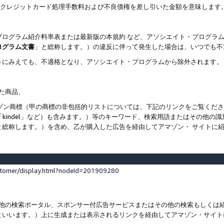
ト、クレジットカード処理手数料および不良債権を差し引いた金額を意味します
プログラム紹介料率表または最新版の本規約 など、アソシエイト・プログラ
ログラム文書
」と総称します。）の違反に伴って発生した場合は、いつでも不
うにみえても、不適格となり、アソシエイト・プログラムから除外されます。
れた商品、
他のアマゾン商標（甲の商標の非包括的リストについては、下記のリンクをご覧く
よび「kindel」など）も含みます。）等のキーワード、検索用語またはその
と総称します。）を含め、乙が購入した広告を経由してアマゾン・ サイトに
stomer/display.html?nodeId=201909280
その他の検索ポータル、スポンサー付広告サービスまたはその他の検索もしく
といいます。）上に生成または表示されるリンクを経由してアマゾン・サイト