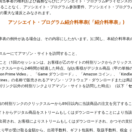
両当事者の権利および義務ならびにアソシエイト・プログラムIPライセンス
されることなく、アソシエイト・プログラム参加要件、アソシエイト・プログラ
約の重大な違反とみなされます。
アソシエイト・プログラム紹介料率表(「紹介料率表」)
料率表の例外がある場合は、その内容にしたがいます。)に関し、本紹介料率表
クスルーにてアマゾン・サイトを訪問すること、
じること（1回のセッションは、お客様が乙のサイトの特別リンクからクリック
ックスルーから24時間が経過した時点、(y)お客様がデジタル商品（甲の単独の
zon Prime Video」、「Game ダウンロード」、「Amazon コイン」、「Kindle 本
ndle Magazines」の名称で販売されるアマゾン・ソフトウェア・ダウンロードまた
特別リンク以外の特別リンクよりアマゾン・サイトを訪問した時点）（以下「
セ
、
、最初の特別リンクのクリックスルーから89日以内に当該商品の注文を完了する
ン・サイトからデジタル商品をストリームもしくはダウンロードすることにより当
様宛に出荷され、お客様によりストリームもしくはダウンロードされ、かつその支
より甲が受け取る金額から、出荷手数料、ギフト包装料、取扱手数料、税金（