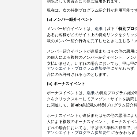
制限として実質的に同様に適用されます。
現在は、次の特別プログラム紹介料が利用可能で
(a) メンバー紹介イベント
メンバー紹介イベントは、
別紙
（以下「
特別プロ
あるお客様が乙のサイト上の特別リンクをクリック
載のメンバー紹介行為を完了したときに生じる「
メンバー紹介イベントが違反またはその他の悪用
の個人による複数のメンバー紹介イベント、メン
支払いません。いずれの場合においても、甲は甲
アソシエイト・プログラム参加要件
にかかわらず
合にのみ許可されるものとします。
(b) ボーナスイベント
ボーナスイベントは、
別紙
の特別プログラム紹介料
クをクリックスルーしてアマゾン・サイトを訪問し
に関連して、第4(b)条記載の特別プログラム紹介
ボーナスイベントが違反またはその他の悪用によ
人による複数のボーナスイベント、ボーナスイベ
ずれの場合においても、甲は甲の単独の裁量で、
アソシエイト・プログラム参加要件
にかかわらず