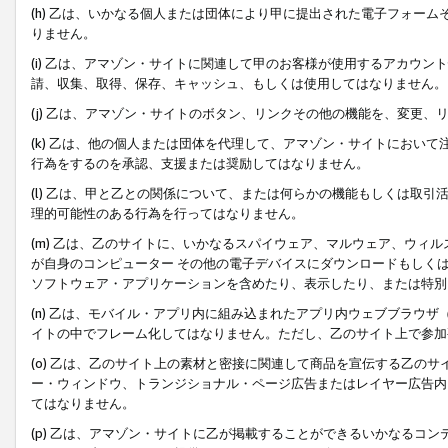
(h) 乙は、いかなる個人または団体により甲に提出された電子フォー
りません。
(i) 乙は、アマゾン・サイトに関連して甲のお客様が使用するアカウ
請、収集、取得、保存、キャッシュ、もしくは使用してはなりません。
(j) 乙は、アマゾン・サイトのボタン、リンクその他の機能を、変更
(k) 乙は、他の個人または団体を代理して、アマゾン・サイトにおい
行為をするのを承認、支援または奨励してはなりません。
(l) 乙は、甲と乙との関係について、または何らかの機能もしくは取
理的可能性のある行為を行ってはなりません。
(m) 乙は、乙のサイトに、いかなるスパイウェア、マルウェア、ウィ
が自身のコンピューター その他の電子デバイスにダウンロードもしく
ソフトウェア・アプリケーションを含めたり、表示したり、または特別
(n) 乙は、モバイル・アプリ内に組み込まれたアプリ内ウェブブラウザ
イトの中でフレーム化してはなりません。ただし、乙のサイト上で参加
(o) 乙は、乙のサイト上の素材と密接に関連して商品を宣伝する乙の
ー・ウィンドウ、トランジショナル・ページ広告またはレイヤー広告内
てはなりません。
(p) 乙は、アマゾン・サイトに乙が掲載することができるいかなるコ