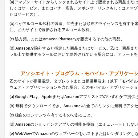
(a)アマゾン・サイトからリンクされるサイト上で販売される商品またはサ
しくはサービス、またはバナー広告、スポンサーリンクもしくはアマゾ
たはサービス）、
(b)乙がアルコール飲料の製造、卸売または頒布のライセンスを有す
に、乙のサイトで宣伝されるアルコール飲料、
(c) 処方薬、またはAmazon Pharmacyが販売するその他の商品、
(d) Amazonが除外すると指定した商品またはサービス。乙は、商品また
ラル上で提供するツールにおいて除外されている場合には、アラートを
アソシエイト・プログラム・モバイル・アプリケー
乙のサイトが携帯電話、タブレットまたは携帯用端末（以下「
モバイル
ウェア・アプリケーションを含む場合、乙のモバイル・アプリケーショ
(a) Google Play、AppleまたはAmazonアプリストアのいずれかで
(b) 無料でダウンロードでき、Amazonへの全てのリンクに無料でアク
(c) 独自のコンテンツを有するものであること、
(d) Amazonのショッピングアプリの機能を模倣（エミュレート）しな
(e) WebViewでAmazonのウェブページをホストまたはレンダリング