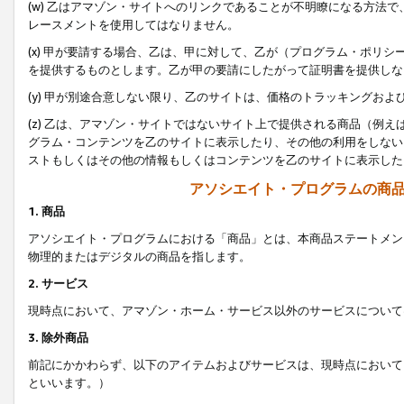
(w) 乙はアマゾン・サイトへのリンクであることが不明瞭になる方法
レースメントを使用してはなりません。
(x) 甲が要請する場合、乙は、甲に対して、乙が（プログラム・ポリ
を提供するものとします。乙が甲の要請にしたがって証明書を提供しな
(y) 甲が別途合意しない限り、乙のサイトは、価格のトラッキングお
(z) 乙は、アマゾン・サイトではないサイト上で提供される商品（例
グラム・コンテンツを乙のサイトに表示したり、その他の利用をしない
ストもしくはその他の情報もしくはコンテンツを乙のサイトに表示した
アソシエイト・プログラムの商
1. 商品
アソシエイト・プログラムにおける「商品」とは、本商品ステートメン
物理的またはデジタルの商品を指します。
2. サービス
現時点において、アマゾン・ホーム・サービス以外のサービスについて
3. 除外商品
前記にかかわらず、以下のアイテムおよびサービスは、現時点において
といいます。）