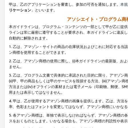
甲は、乙のアプリケーションを審査し、参加の可否を通知します。
本規
リケーション
」といいます。
アソシエイト・プログラム商
本ガイドラインは、プログラム・コンテンツの一部として甲が乙に提供
ラインは常に厳密に遵守することが要求され、本ガイドラインに違反し
自動的に解除されます。
1. 乙は、アマゾン・サイトの商品の在庫状況およびこれに対応する
ン商標を使用することができます。
2. 乙は、アマゾン商標の使用に際し、(i)本ガイドラインの最新版、およ
ません。
3. 乙は、プログラム文書で具体的に承認された目的に限り、アマゾン
(ii)甲、甲の商品もしくは甲のサービスを毀損する方法、(iii)アマ
方法または(iv)オフラインの素材または電子メール（印刷物、郵便、S
用または表示してはなりません。
4. 甲は、乙が使用するアマゾン商標の画像を提供します。乙は、方
率、色彩またはフォントを変更してはならず、アマゾン商標にいかなる
5. 各アマゾン商標は、単独で表示しなければならず、アマゾン商標
スをおくものとします。いかなる場合も、アマゾン商標の判読性や表示