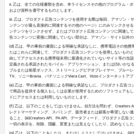
ii. 乙は、全ての仕様書類を含め、本ライセンスその他のプログラム
および資料を遵守するものとします。
iii. 乙は、プロダクト広告コンテンツを使用する際は毎回、アマゾ
ンテンツが最も直接的に関連するその他のページ）にのみリンクさせる
ンテンツをリンクさせず、またはプロダクト広告コンテンツに関連して
告コンテンツに密接に関連していない部分は、アマゾン・サイト以外の
(d) 乙は、甲の事前の書面による明確な承諾なしに、携帯電話その他
たはこれらに関連して、プロダクト広告コンテンツを使用しないものと
由してアクセスされる携帯端末用に最適化されていないサイト等の当該端
定義される承認されたモバイル・アプリケーション、または(3)いか
ブルまたは衛星ボックス、ストリーミングビデオプレイヤー、ブルーレイ
TV、ソニーBravia、パナソニックViera Cast、Vizioインター
(e) 乙は、甲の事前の書面による明確な承諾なしに、プロダクト広告
で商品を提供する個人もしくは企業が使用するためのソフトウェアもしくはその
ドにアクセスまたは利用しないものとします。
(f) 乙は、以下のことをしてはいけません。(i)方法を問わず、Creator
レクトマーケティング、スパミング、販売者または顧客が希望しない連
ること、(iii)Creators API、PA API、データフィード、プ
一切の表示を、削除、隠蔽、変更または見えなくしたり、読めなくした
(g) 乙は、以下のことをしたり、またはしようとしてはいけません。(