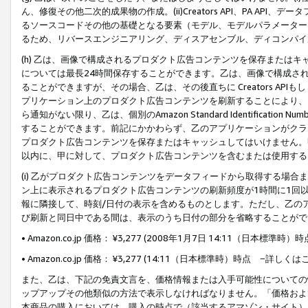
ん、修復その他二次的成果物の作成。(ii)Creators API、PA 
るソースコードその他の基礎となる要素（モデル、モデルパラメーター
るため、リバースエンジニアリング、ディスアセンブル、ディコンパイ
(h) 乙は、画像で構成されるプロダクト広告コンテンツを保存または
については最長24時間保存することができます。乙は、画像で構成さ
ることができますが、その場合、乙は、その後直ちに Creators AP
プリケーション上のプロダクト広告コンテンツを刷新することにより、
ら通知がない限り、乙は、個別のAmazon Standard Identification Nu
することができます。前記にかかわらず、乙のアプリケーションがクラ
プロダクト広告コンテンツを保存またはキャッシュしてはいけません。
以内に、甲に対して、プロダクト広告コンテンツを含むまたは使用する
(i) 乙がプロダクト広告コンテンツをデータフィードから取得する場合または
ン上に表示されるプロダクト広告コンテンツの刷新頻度が1時間に1回
報に隣接して、時刻/日付の表示を含めるものとします。ただし、乙の
び刷新と同日中である間は、表示のうち日付の部分を省略することがで
• Amazon.co.jp 価格： ¥3,277 (2008年1月7日 14:11（日本標準
• Amazon.co.jp 価格： ¥3,277 (14:11（日本標準時）時点 −詳しくは
また、乙は、下記の免責文言を、価格情報または入手可能性についての
ップアップその他類似の方法で表示しなければなりません。「価格およ
本商品の購入においては、購入の時点で（該当するアマゾン・サイト）