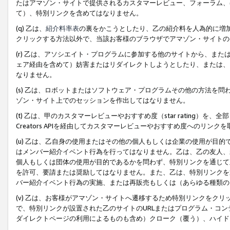
たはアマゾン・サイトで提供されるカスタマーレビュー、フォーラム、
て）、特別リンクを含めてはなりません。
(q) 乙は、
紹介料率表
の裏をかこうとしたり、乙の紹介料を人為的に増
クリックする方法以外で、当該お客様のブラウザでアマゾン・サイトの
(r) 乙は、アソシエイト・プログラムに参加する他のサイトから、ま
ェア経由を含めて）妨害またはリダイレクトしようとしたり、または、
なりません。
(s) 乙は、ロボットまたはソフトウェア・プログラムその他の方法を
ゾン・サイト上でのセッションを作出してはなりません。
(t) 乙は、甲のカスタマーレビューやおすすめ度（star rating
Creators APIを経由してカスタマーレビューやおすすめ度へのリンク
(u) 乙は、乙自身の使用またはその他の個人もしくは企業の使用が目
はメンバー紹介イベント行為を行ってはなりません。乙は、乙の友人、
個人もしくは団体の使用が目的であるかを問わず、特別リンクを通じて
を許可、要請または奨励してはなりません。また、乙は、特別リンクを
バー紹介イベント行為の実施、または再販売もしくは（あらゆる種類の
(v) 乙は、お客様がアマゾン・サイトへ遷移するため特別リンクをク
で、特別リンクが設置された乙のサイトのURLまたはプログラム・コ
ダイレクトページの利用によるものも含め）クローク（覆う）、ハイド