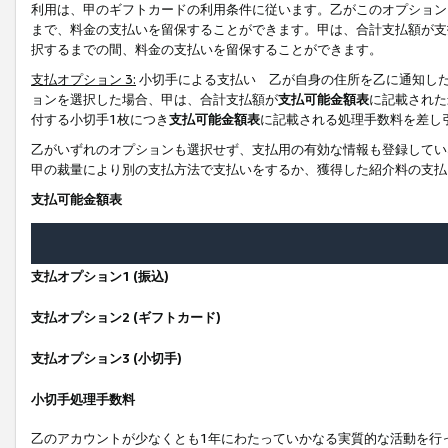
利用は、甲のギフトカードの利用条件に従います。乙がこのオプション
まで、料金の支払いを留保することができます。甲は、合計支払額が支
択するまでの間、料金の支払いを留保することができます。
支払オプション 3:
小切手による支払い 乙が自身の住所を乙に通知し
ョンを選択した場合、甲は、合計支払額が
支払可能金額表
に記載された
付する小切手1枚につき
支払可能金額表
に記載される処理手数料を差し
乙がいずれのオプションも選択せず、支払用の有効な情報も登録してい
甲の裁量により別の支払方法で支払いをするか、獲得した紹介料の支払
支払可能金額表
支払オプション1 (振込)
支払オプション2 (ギフトカード)
支払オプション3 (小切手)
小切手処理手数料
乙のアカウントが少なくとも1年にわたっていかなる実質的な活動を行