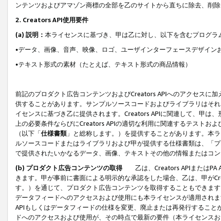
ンテンツおよびアマゾン商標の全部を乙のサイトから直ちに除去、削除
2. Creators API使用要件
(a) 説明：
本ライセンスに基づき、甲は乙に対し、以下を含むプログラ
•データ、画像、音声、映像、ロゴ、ユーザインターフェースデザイン
•テキスト形式の素材（たとえば、テキスト形式の商品情報）
前記のプロダクト広告コンテンツおよびCreators APIへのアクセスに
供することがあります。サンプルソースコードおよびライブラリはそれ
イセンスに基づき乙に提供されます。Creators APIに関連して
上の必要条件ならびにCreators APIの適切な利用に関連するテ
（以下「
仕様書類
」と総称します。）を提供することがあります。本ラ
ルソースコードまたはライブラリおよび甲が提供する仕様書類は、「プ
で提供されたいかなるデータ、画像、テキストその他の情報またはコン
(b) プロダクト広告コンテンツの取得
乙は、Creators APIま
きます。甲が事前に書面による明示的な承認をした場合、乙は、甲がCreator
す。）を通じて、プロダクト広告コンテンツを取得することもできます
データフィードへのアクセスおよび使用にも本ライセンスが適用されます。乙は
APIもしくはデータフィードの仕様を変更、廃止または再発行することがで
ドへのアクセスおよび使用が、その時点で最新の要件（本ライセンスお