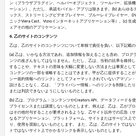
ン（ブラウザプラグイン、ヘルパーオブジェクト、ツールバー、拡張機
ーション）。ただし、承認モバイル・アプリは除きます。(b) あらゆ
ックス、ストリーミングビデオプレイヤー、ブルーレイプレイヤー、DVDプ
ニックViera Cast、Vizioインターネットアプリケーション等）。(
ェアその他のアプリケーション。
6. 乙のサイトのコンテンツ
乙は、乙のサイトのコンテンツについて単独で責任を負い、以下記載の
(a) 乙は、いかなる方法であれ、追加情報を加えることも含め、プロ
ンツの改ざんをしてはなりません。ただし、乙は、当初の比率を維持し
することや、テキストの意味を大幅に変更しない方法または事実として
コンテンツの一部を省略することはできます。甲が乙に提供することが
シー規約情報へのリンク）としてフォーマットされていないアマゾン・
設けることなく、乙は、「プライバシー情報」へのリンクを削除したり
または判読できないようにしないものとします。
(b) 乙は、プログラム・コンテンツやCreators API、データフ
ブライセンスまたは譲渡しないものとします。例えば、乙は、乙がプロ
はその他付与することが要求されるような、乙サイト以外での広告（サ
なるアプリケーション、プラットフォーム、サイトまたはサービス上で
り、使用を奨励しないものとします。 また、乙は、乙のサイトではな
トではないサイト上でかかるリンクを表示しないものとします。