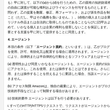
も）甲に対して、以下の(a)から(d)を行うための、乙の固有の知的
の自由に譲渡が可能な権利およびライセンスを付与するものとします。(
問わず、乙の提案を翻案、修正、再フォーマット、および派生作品を制
こと（ただし、甲はその義務を負いません。）。(d)他の個人または企
リジナル作品または合法的に取得したものであることならびに(Z)甲
めて、いかなる個人または企業の権利も侵害しないことを保証します。
要とする支援を甲に対して提供することに同意します。
4. エージェント
本項の条件（以下「
エージェント規約
」といいます。）は、乙がプログ
を使用、許可、有効化又は配置する場合に適用されます。エージェント
により、自律的または半自律的な行動をとるソフトウェアまたはサービ
(a) 透明性および同意 いかなるエージェントも、エージェント規約の
にアクセスし、これを使用、または操作することはできません。さらに、
用、または操作することを控えるように要請した場合、当該エージェン
きません。
(b) アクセス制限 Amazonは、独自の裁量により、エージェント
技術的手段などによって制限する場合があります。
(c) 技術的要件 エージェントは以下を行う必要があります。
i. すべてのHTTP/HTTPSリクエストで、リクエストがエージェ