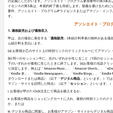
の定義にしたがいます。アソシエイト・プログラム参加要件の第3条お
イセンスの第3条は、本規約終了後も存続します。疑義を避けるためにい
要件、アソシエイト・プログラムIPライセンスまたはアマゾン・イン
す。
アソシエイト・プログ
1. 適格販売および適格収入
甲は、次の場合に発生する「
適格販売
」(本紹介料率表の例外がある場
ム紹介料を支払います。
(a) お客様が乙のサイト上の特別リンクのクリックスルーにてアマゾン
(b) 同一のセッション中に、次のいずれかが生じること（1回のセッ
下のいずれかが最初に生じたときに終了します。(x)お客様の当該クリッ
り決定します。例えば「Amazon Music」、「Amazon Shorts」、「eDo
「Kindle 本」、「Kindle Newspapers」、 「Kindle Blogs」、「
ダウンロードまたは商品）（以下「
デジタル商品
」といいます。）では
マゾン・サイトを訪問した時点）（以下「
セッション
」といいます。）
i. お客様が甲の1-Click注文にて商品を購入するか、
ii. お客様が商品をショッピングカートに入れ、最初の特別リンクの
か、または
iii. デジタル商品に関連し、お客様がアマゾン・サイトからデジタ