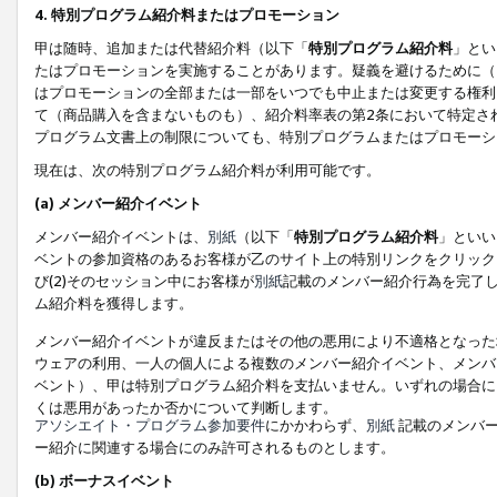
4. 特別プログラム紹介料またはプロモーション
甲は随時、追加または代替紹介料（以下「
特別プログラム紹介料
」とい
たはプロモーションを実施することがあります。疑義を避けるために（
はプロモーションの全部または一部をいつでも中止または変更する権利
て（商品購入を含まないものも）、紹介料率表の第2条において特定さ
プログラム文書上の制限についても、特別プログラムまたはプロモーシ
現在は、次の特別プログラム紹介料が利用可能です。
(a) メンバー紹介イベント
メンバー紹介イベントは、
別紙
（以下「
特別プログラム紹介料
」といい
ベントの参加資格のあるお客様が乙のサイト上の特別リンクをクリック
び(2)そのセッション中にお客様が
別紙
記載のメンバー紹介行為を完了
ム紹介料を獲得します。
メンバー紹介イベントが違反またはその他の悪用により不適格となった
ウェアの利用、一人の個人による複数のメンバー紹介イベント、メンバ
ベント）、甲は特別プログラム紹介料を支払いません。いずれの場合に
くは悪用があったか否かについて判断します。
アソシエイト・プログラム参加要件
にかかわらず、
別紙
記載のメンバー
ー紹介に関連する場合にのみ許可されるものとします。
(b) ボーナスイベント