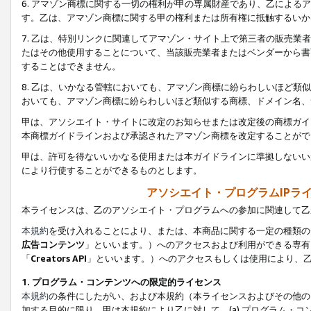
6. アマゾン商標に関する一切の権利が甲の専属財産であり、乙によ
す。乙は、アマゾン商標に関する甲の権利または所有権に抵触するいか
7. 乙は、特別リンクに関連してアマゾン・サイト上で第三者の販売
たはその他使用することについて、当該販売業者またはベンダーから書
することはできません。
8. 乙は、いかなる管轄においても、アマゾン商標に紛らわしいほど
おいても、アマゾン商標に紛らわしいほど類似する商標、ドメイン名、
甲は、アソシエイト・サイトに改定のお知らせまたは改定後の商標ガイ
本商標ガイドラインおよび承認されたアマゾン商標を改定することがで
甲は、許可を得ないいかなる使用または本ガイドラインに準拠しないい
により行使することができるものとします。
アソシエイト・プログラムIPラ
本ライセンスは、乙のアソシエイト・プログラムへの参加に関連して乙
本規約
を受け入れることにより、または、本商品に関する一定の種類の
広告コンテンツ
」といいます。）へのアクセスおよび利用ができる専有
「
Creators API
」といいます。）へのアクセスもしくは使用により、
1. プログラム・コンテンツへの限定的ライセンス
本規約
の条件にしたがい、および本規約（本ライセンスおよびその他の
加する目的に限り、甲は本規約により乙に対して、(a) プログラム・コ