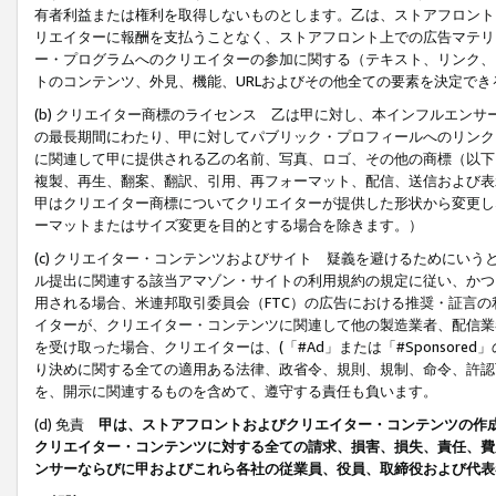
有者利益または権利を取得しないものとします。乙は、ストアフロントに
リエイターに報酬を支払うことなく、ストアフロント上での広告マテリア
ー・プログラムへのクリエイターの参加に関する（テキスト、リンク、
トのコンテンツ、外見、機能、URLおよびその他全ての要素を決定で
(b) クリエイター商標のライセンス 乙は甲に対し、本インフルエン
の最長期間にわたり、甲に対してパブリック・プロフィールへのリンク
に関連して甲に提供される乙の名前、写真、ロゴ、その他の商標（以下
複製、再生、翻案、翻訳、引用、再フォーマット、配信、送信および表
甲はクリエイター商標についてクリエイターが提供した形状から変更し
ーマットまたはサイズ変更を目的とする場合を除きます。）
(c) クリエイター・コンテンツおよびサイト 疑義を避けるためにい
ル提出に関連する該当アマゾン・サイトの利用規約の規定に従い、かつ、
用される場合、米連邦取引委員会（FTC）の広告における推奨・証言
イターが、クリエイター・コンテンツに関連して他の製造業者、配信業
を受け取った場合、クリエイターは、(「#Ad」または「#Sponsor
り決めに関する全ての適用ある法律、政省令、規則、規制、命令、許認
を、開示に関連するものを含めて、遵守する責任も負います。
(d) 免責
甲は、ストアフロントおよびクリエイター・コンテンツの作
クリエイター・コンテンツに対する全ての請求、損害、損失、責任、費
ンサーならびに甲およびこれら各社の従業員、役員、取締役および代表