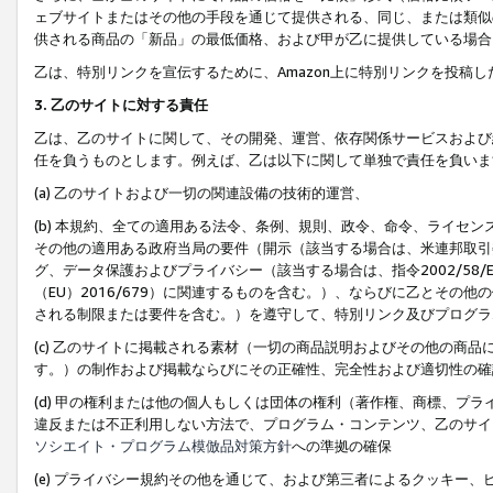
ェブサイトまたはその他の手段を通じて提供される、同じ、または類似
供される商品の「新品」の最低価格、および甲が乙に提供している場合
乙は、特別リンクを宣伝するために、Amazon上に特別リンクを投稿し
3. 乙のサイトに対する責任
乙は、乙のサイトに関して、その開発、運営、依存関係サービスおよび
任を負うものとします。例えば、乙は以下に関して単独で責任を負いま
(a) 乙のサイトおよび一切の関連設備の技術的運営、
(b) 本規約、全ての適用ある法令、条例、規則、政令、命令、ライセ
その他の適用ある政府当局の要件（開示（該当する場合は、米連邦取引
グ、データ保護およびプライバシー（該当する場合は、指令2002/58
（EU）2016/679）に関連するものを含む。）、ならびに乙とそ
される制限または要件を含む。）を遵守して、特別リンク及びプログラ
(c) 乙のサイトに掲載される素材（一切の商品説明およびその他の商
す。）の制作および掲載ならびにその正確性、完全性および適切性の確
(d) 甲の権利または他の個人もしくは団体の権利（著作権、商標、プ
違反または不正利用しない方法で、プログラム・コンテンツ、乙のサイ
ソシエイト・プログラム模倣品対策方針
への準拠の確保
(e) プライバシー規約その他を通じて、および第三者によるクッキー