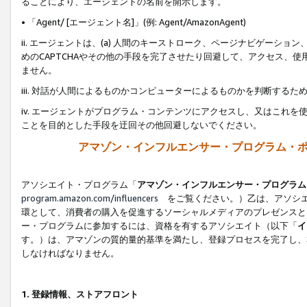
ることにより、エージェントの名前を開示します。
• 「Agent/ [エージェント名]」(例: Agent/AmazonAgent)
ii. エージェントは、(a) 人間のキーストローク、ページナビゲーシ
めのCAPTCHAやその他の手段を完了させたり回避して、アクセス、
ません。
iii. 対話が人間によるものかコンピューターによるものかを判断する
iv. エージェントがプログラム・コンテンツにアクセスし、又はこれ
ことを目的とした手段を迂回その他回避しないでください。
アマゾン・インフルエンサー・プログラム・
アソシエイト・プログラム「
アマゾン・インフルエンサー・プログラム
program.amazon.com/influencers
をご覧ください。）乙は、アソシエ
環として、消費者の購入を促進するソーシャルメディアのプレゼンスと
ー・プログラムに参加するには、資格を有するアソシエイト（以下「
イ
す。）は、アマゾンの質的量的基準を満たし、登録プロセスを完了し、
しなければなりません。
1.
登録情報、ストアフロント