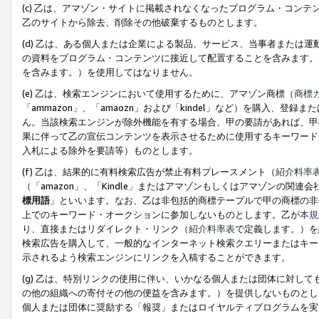
(c) 乙は、アマゾン・サイトに掲載されなくなったプログラム・コン
乙のサイトから除去、削除その他破棄するものとします。
(d) 乙は、ある個人または企業による製品、サービス、当事者または
の資料をプログラム・コンテンツに接近して配置することを含みます。
を含みます。）を使用してはなりません。
(e) 乙は、検索エンジンにおいて使用するために、アマゾン商標（
商標
「ammazon」、「amaozn」および「kindel」など）を購入
ん。当該検索エンジンが除外機能を有する場合、甲の要請があれば、甲
果に伴って乙の宣伝コンテンツを表示させるために使用するキーワード
入札による除外を要請等）ものとします。
(f) 乙は、結果的に有料検索広告が禁止有料プレースメント（
紹介料率
（「amazon」、「Kindle」またはアマゾンもしくはアマゾンの
標用語
」といいます。なお、乙は非包括的商標テーブルで甲の商標の非
上でのキーワード・オークションに参加しないものとします。乙が
本規
り、直接またはリダイレクト・リンク（
紹介料率表
で定義します。）を
検索広告を購入して、一般的なインターネット検索クエリーまたはキー
示されるよう検索エンジンにリンクを入稿することができます。
(g) 乙は、特別リンクの使用に伴い、いかなる個人または団体に対し
の他の組織への寄付その他の便益を含みます。）を提供しないものとし
個人または団体に奨励する「報奨」またはロイヤルティプログラムを実