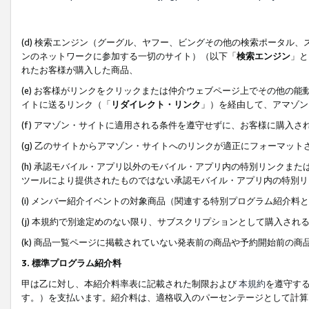
(d) 検索エンジン（グーグル、ヤフー、ビングその他の検索ポータル
ンのネットワークに参加する一切のサイト）（以下「
検索エンジン
」と
れたお客様が購入した商品、
(e) お客様がリンクをクリックまたは仲介ウェブページ上でその他の
イトに送るリンク（「
リダイレクト・リンク
」）を経由して、アマゾン
(f) アマゾン・サイトに適用される条件を遵守せずに、お客様に購入さ
(g) 乙のサイトからアマゾン・サイトへのリンクが適正にフォーマッ
(h) 承認モバイル・アプリ以外のモバイル・アプリ内の特別リンクまたはC
ツールにより提供されたものではない承認モバイル・アプリ内の特別リ
(i) メンバー紹介イベントの対象商品（関連する特別プログラム紹介料と
(j) 本規約で別途定めのない限り、サブスクリプションとして購入され
(k) 商品一覧ページに掲載されていない発表前の商品や予約開始前の商
3. 標準プログラム紹介料
甲は乙に対し、本紹介料率表に記載された制限および
本規約
を遵守す
す。）を支払います。紹介料は、適格収入のパーセンテージとして計算