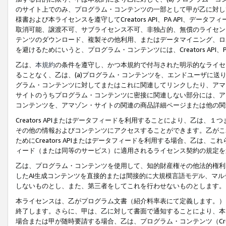
のサイト上でのみ、プログラム・コンテンツの一部として甲が乙に対し
様書および本ライセンスを遵守してCreators API、PA API、
取消可能、譲渡不可、サブライセンス不可、非独占的、無償のライセン
テンツのダウンロード、複製その他利用、またはデータマイニング、ロ
を避けるためにいうと、プログラム・コンテンツには、Creators AP
乙は、
本規約
の条件を遵守し、かつ本規約で付与された明示的なライセ
ることなく、乙は、(a)プログラム・コンテンツを、エンドユーザに
グラム・コンテンツに対してまたはこれに関連してリンクしたり、アマ
サイトのうちプログラム・コンテンツに密接に関連しない部分には、ア
コンテンツを、アマゾン・サイトの関連の商品詳細ページまたは他の関
Creators APIまたはデータフィードを利用することにより、乙は、
その他の情報およびコンテンツにアクセスすることができます。乙がこ
ためにCreators APIまたはデータフィードを利用する場合、乙は、こ
ィード（または同等のサービス）に適用されるライセンス契約の規定を
乙は、プログラム・コンテンツを使用して、知的財産権その他法的権利
したAI生成コンテンツを直接的または間接的に大規模言語モデル、マ
しないものとし、また、第三者をしてこれを行わせないものとします。
本ライセンスは、乙がプログラム文書（紹介料率表にて定義します。）
終了します。さらに、甲は、乙に対して書面で通知することにより、本
場合または甲が随時要請する場合、乙は、プログラム・コンテンツ（Cre