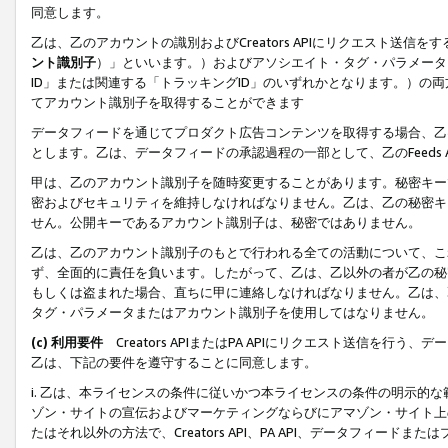
同意します。
乙は、乙のアカウントの識別およびCreators APIにリクエスト送
ント識別子
）」といいます。）およびアソシエイト・タグ・パラメータ（
ID」または関連する「トラッキングID」のいずれかとなります。）の両方
てアカウント識別子を取得することができます
データフィードを通じてプロダクト広告コンテンツを取得する場合、乙は、Cre
とします。乙は、データフィードの承認過程の一部として、乙のFeeds
甲は、乙のアカウント識別子を随時変更することがあります。秘密キー
密およびセキュリティを維持しなければなりません。乙は、乙の秘密キ
せん。公開キーであるアカウント識別子は、秘密ではありません。
乙は、乙のアカウント識別子のもとで行われる全ての活動について、こ
ず、全面的に責任を負います。したがって、乙は、乙以外の者が乙の秘
もしくは盗まれた場合、直ちに甲に連絡しなければなりません。乙は、
タグ・パラメータまたはアカウント識別子を使用してはなりません。
(c) 利用要件
Creators APIまたはPA APIにリクエスト送信を
乙は、下記の要件を遵守することに同意します。
i. 乙は、本ライセンスの条件に従いかつ本ライセンスの条件の明示的
ゾン・サイトの宣伝およびマーケティングならびにアマゾン・サイト上
たはそれ以外の方法で、Creators API、PA API、データフィー