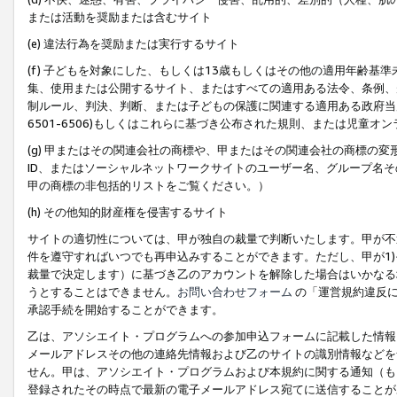
または活動を奨励または含むサイト
(e) 違法行為を奨励または実行するサイト
(f) 子どもを対象にした、もしくは13歳もしくはその他の適用年齢
集、使用または公開するサイト、またはすべての適用ある法令、条例、
制ルール、判決、判断、または子どもの保護に関連する適用ある政府当局の要
6501-6506)もしくはこれらに基づき公布された規則、または児童オ
(g) 甲またはその関連会社の商標や、甲またはその関連会社の商標の
ID、またはソーシャルネットワークサイトのユーザー名、グループ名
甲の商標の非包括的リストをご覧ください。）
(h) その他知的財産権を侵害するサイト
サイトの適切性については、甲が独自の裁量で判断いたします。甲が不
件を遵守すればいつでも再申込みすることができます。ただし、甲が1)
裁量で決定します）に基づき乙のアカウントを解除した場合はいかなる
うとすることはできません。
お問い合わせフォーム
の「運営規約違反に
承認手続を開始することができます。
乙は、アソシエイト・プログラムへの参加申込フォームに記載した情報
メールアドレスその他の連絡先情報および乙のサイトの識別情報などを
せん。甲は、アソシエイト・プログラムおよび本規約に関する通知（も
登録されたその時点で最新の電子メールアドレス宛てに送信することが