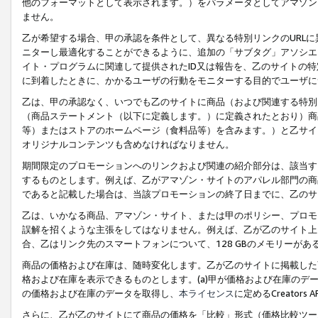
他のフォーマットとして表示されます。）をパラメータとしてアマゾン
ません。
乙が希望する場合、甲の承認を条件として、異なる特別リンクのURL
ニターし最適化することができるように、追加の「サブタグ」アソシエ
イト・プログラムに関連して提供されたID又は報告を、乙のサイトの
に到着したときに、かかるユーザの行動をモニターする目的でユーザに
乙は、甲の承認なく、いつでも乙のサイトに商品（および関連する特別
（商品ステートメント（以下に定義します。）に定義されたとおり）商
等）またはストアのホームページ（食料品等）を含みます。）と乙サイ
オリジナルコンテンツも含めなければなりません。
期間限定のプロモーションへのリンクおよび関連の紹介部分は、該当す
するものとします。例えば、乙がアマゾン・サイトのアパレル部門の商
であると記載した場合は、当該プロモーションの終了日までに、乙のサ
乙は、いかなる商品、アマゾン・サイト、または甲のポリシー、プロモ
誤解を招くような主張をしてはなりません。例えば、乙が乙のサイト上に
合、乙はリンク先のスマートフォンについて、128 GBのメモリーが
商品の価格および在庫は、随時変化します。乙が乙のサイトに掲載した
格および在庫を表示できるものとします。(a)甲が価格および在庫のデータを
の価格および在庫のデータを取得し、
本ライセンス
に定めるCreator
さらに、乙が乙のサイトにて商品の価格を「比較」形式（価格比較ツー