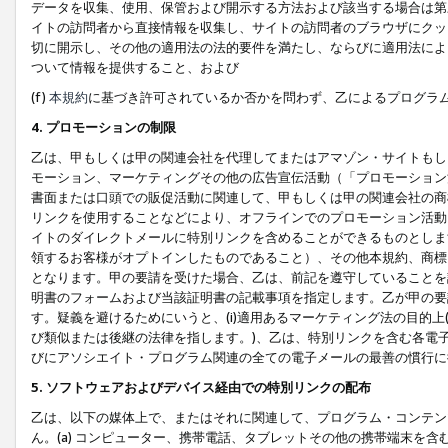
データを収集、使用、保管および開示する方法および該当する場合は第
イトの訪問者から直接情報を収集し、サイトの訪問者のブラウザにクッ
切に開示し、その他の適用法の法的要件を満たし、ならびに適用法によ
ついて情報を提供すること、および
(f)
本規約
に基づき許可されているか否かを問わず、乙によるプログラ
4. プロモーションの制限
乙は、甲もしくは甲の関連会社を代理してまたはアマゾン・サイトもし
モーション、マーケティングその他の広告宣伝活動（「プロモーション
書面または口頭での販促活動に関連して、甲もしくは甲の関連会社の商
リンクを使用することなどにより、オフラインでのプロモーション活動
イトのダイレクトメールに特別リンクを含めることができるものとしま
領するお客様がオプトインしたものであること）、その他本規約、商標
となります。甲の要請を受けた場合、乙は、前記を遵守していることを
明書のフォームおよび当該証明書の記載事項を指定します。乙が甲の要
す。疑義を避けるためにいうと、(i)適用あるマーケティング法の目的上(例
び類似または後継の法律を指します。)、乙は、特別リンクを含む各電子
びにアソシエイト・プログラム関連の全ての電子メールの最善の慣行に
5. ソフトウェアおよびデバイス経由での特別リンクの配布
乙は、以下の媒体上で、またはそれに関連して、プログラム・コンテン
ん。(a) コンピューター、携帯電話、タブレットその他の携帯端末を