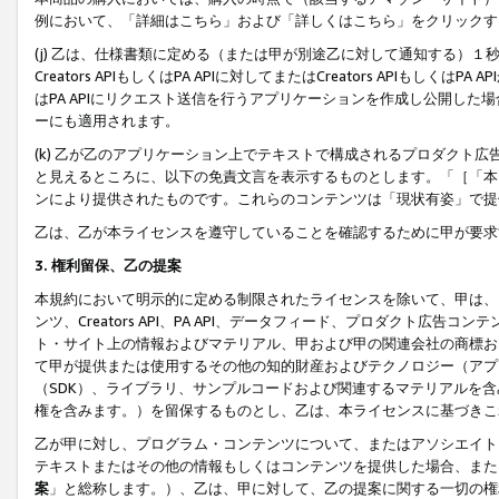
例において、「詳細はこちら」および「詳しくはこちら」をクリックす
(j) 乙は、仕様書類に定める（または甲が別途乙に対して通知する）
Creators APIもしくはPA APIに対してまたはCreators APIもしく
はPA APIにリクエスト送信を行うアプリケーションを作成し公開し
ーにも適用されます。
(k) 乙が乙のアプリケーション上でテキストで構成されるプロダクト
と見えるところに、以下の免責文言を表示するものとします。「［「本
ンにより提供されたものです。これらのコンテンツは「現状有姿」で提
乙は、乙が本ライセンスを遵守していることを確認するために甲が要求
3. 権利留保、乙の提案
本規約において明示的に定める制限されたライセンスを除いて、甲は、
ンツ、Creators API、PA API、データフィード、プロダクト
ト・サイト上の情報およびマテリアル、甲および甲の関連会社の商標お
て甲が提供または使用するその他の知的財産およびテクノロジー（アプ
（SDK）、ライブラリ、サンプルコードおよび関連するマテリアルを
権を含みます。）を留保するものとし、乙は、本ライセンスに基づきこ
乙が甲に対し、プログラム・コンテンツについて、またはアソシエイト
テキストまたはその他の情報もしくはコンテンツを提供した場合、また
案
」と総称します。）、乙は、甲に対して、乙の提案に関する一切の権