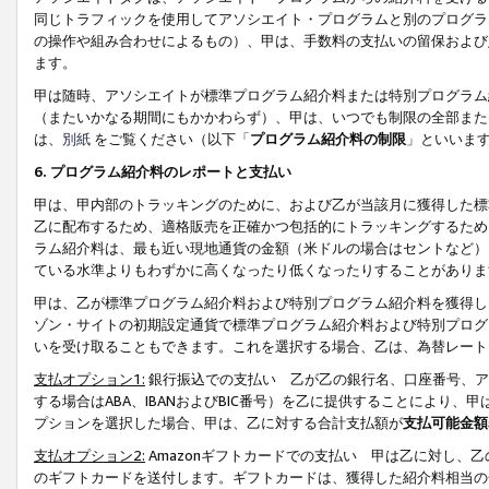
同じトラフィックを使用してアソシエイト・プログラムと別のプログラ
の操作や組み合わせによるもの）、甲は、手数料の支払いの留保および
ます。
甲は随時、アソシエイトが標準プログラム紹介料または特別プログラム
（またいかなる期間にもかかわらず）、甲は、いつでも制限の全部また
は、
別紙
をご覧ください（以下「
プログラム紹介料の制限
」といいま
6. プログラム紹介料のレポートと支払い
甲は、甲内部のトラッキングのために、および乙が当該月に獲得した標
乙に配布するため、適格販売を正確かつ包括的にトラッキングするため
ラム紹介料は、最も近い現地通貨の金額（米ドルの場合はセントなど）
ている水準よりもわずかに高くなったり低くなったりすることがありま
甲は、乙が標準プログラム紹介料および特別プログラム紹介料を獲得し
ゾン・サイトの初期設定通貨で標準プログラム紹介料および特別プログ
いを受け取ることもできます。これを選択する場合、乙は、為替レート
支払オプション1:
銀行振込での支払い 乙が乙の銀行名、口座番号、ア
する場合はABA、IBANおよびBIC番号）を乙に提供することにより
プションを選択した場合、甲は、乙に対する合計支払額が
支払可能金額
支払オプション2:
Amazonギフトカードでの支払い 甲は乙に対し、
のギフトカードを送付します。ギフトカードは、獲得した紹介料相当の