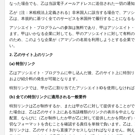
なった場合でも、乙は当該電子メールアドレスに送信された一切の通知
乙が［注：米租税法上定義される］非米国人に該当する場合で、アソシ
乙は、本規約に基づく全てのサービスを米国外で履行することになるも
アソシエイト・プログラムへの参加は無料であり、甲はアソシエイト・
ます。甲はいかなる企業に対しても、甲のアソシエイトに対して有料の
のため、このような企業が（アマゾンの名前を利用しようとする企業で
い。
2. 乙のサイト上のリンク
(a) 特別リンク
乙はアソシエイト・プログラムに申し込んだ後、乙のサイト上に特別リ
および紹介料の発生が可能となります。
特別リンクでは、甲が乙に割り当てたアソシエイトIDを使用しなけれ
(b) 全ての特別リンクに適用される一般要件
特別リンクは乙が制作するか、または甲が乙に対して提供することがで
た場合は、乙は乙のサイト上にある当該種類のリンクの表示を中止しな
配置、ならびに（乙が制作したか甲が乙に対して提供したかを問わず）
切なフォーマットを含むことを確認する責任を単独で負います。乙は、
別リンクは、乙のサイトから直接アクセスしなければなりません。例えば、