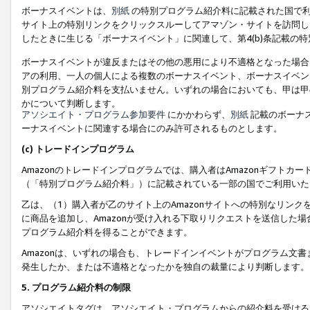
ボーナスイベントは、
別紙
の特別プログラム紹介料に記載された国で利
サイト上の特別リンクをクリックスルーしてアマゾン・サイトを訪問した
したときに生じる「ボーナスイベント」に関連して、第4(b)条記載の
ボーナスイベントが違反またはその他の悪用により不適格となった場合
アの利用、一人の個人による複数のボーナスイベント、ボーナスイベン
別プログラム紹介料を支払いません。いずれの場合においても、甲は甲
かについて判断します。
アソシエイト・プログラム参加要件
にかかわらず、
別紙
記載のボーナ
ーナスイベントに関連する場合にのみ許可されるものとします。
(c) トレードインプログラム
Amazonのトレードインプログラムでは、購入者はAmazonギフト
（「特別プログラム紹介料」）に記載されている一部の国でご利用いた
乙は、（1）購入者が乙のサイト上のAmazonサイトへの特別なリン
に商品を追加し、Amazonが受け入れる下取りリクエストを送信した場
プログラム紹介料を得ることができます。
Amazonは、いずれの場合も、トレードインイベントがプログラム文書
発生したか、または不適格となったかを独自の裁量により判断します。
5. プログラム紹介料の制限
アソシエイトタグは、アソシエイト・プログラムからの紹介料を受ける