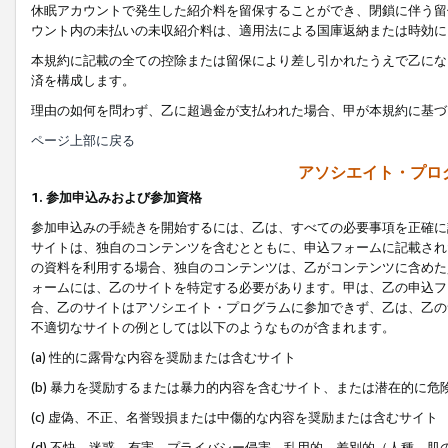
休眠アカウントで発生した紹介料を留保することができ、閉鎖に伴う留
ウント内の未払いの未収紹介料は、適用法による国庫返納または時効に
本規約に記載の全ての控除または留保により差し引かれたうえで乙にな
済を構成します。
理由の如何を問わず、乙に超過金が支払われた場合、甲が本規約に基づ
ページ上部に戻る
アソシエイト・プロ
1. 参加申込みおよび参加資格
参加申込みの手続きを開始するには、乙は、すべての必要事項を正確に
サイトは、独自のコンテンツを含むとともに、申込フォームに記載され
の資料を利用する場合、独自のコンテンツは、乙がコンテンツに含めた
ォームには、乙のサイトを特定する必要があります。甲は、乙の申込フ
合、乙のサイトはアソシエイト・プログラムに参加できず、乙は、乙の
不適切なサイトの例としては以下のようなものが含まれます。
(a) 性的に露骨な内容を奨励または含むサイト
(b) 暴力を奨励するまたは暴力的内容を含むサイト、または潜在的に
(c) 虚偽、不正、名誉毀損または中傷的な内容を奨励または含むサイト
(d) 不快、迷惑、有害、プライバシー侵害、乱用的、差別的（人種、