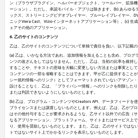
ン（ブラウザプラグイン、ヘルパーオブジェクト、ツールバー、拡張機
ーション）。ただし、承認モバイル・アプリは除きます。(b) あらゆ
ックス、ストリーミングビデオプレイヤー、ブルーレイプレイヤー、DVDプ
ニックViera Cast、Vizioインターネットアプリケーション等）。(
ェアその他のアプリケーション。
6. 乙のサイトのコンテンツ
乙は、乙のサイトのコンテンツについて単独で責任を負い、以下記載の
(a) 乙は、いかなる方法であれ、追加情報を加えることも含め、プロ
ンツの改ざんをしてはなりません。ただし、乙は、当初の比率を維持し
することや、テキストの意味を大幅に変更しない方法または事実として
コンテンツの一部を省略することはできます。甲が乙に提供することが
シー規約情報へのリンク）としてフォーマットされていないアマゾン・
設けることなく、乙は、「プライバシー情報」へのリンクを削除したり
または判読できないようにしないものとします。
(b) 乙は、プログラム・コンテンツやCreators API、データフ
ブライセンスまたは譲渡しないものとします。例えば、乙は、乙がプロ
はその他付与することが要求されるような、乙サイト以外での広告（サ
なるアプリケーション、プラットフォーム、サイトまたはサービス上で
り、使用を奨励しないものとします。 また、乙は、乙のサイトではな
トではないサイト上でかかるリンクを表示しないものとします。