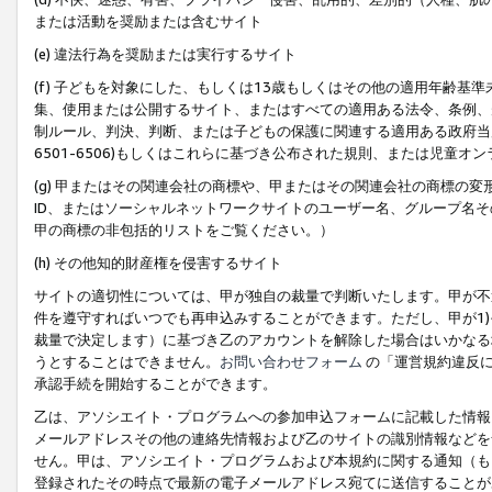
または活動を奨励または含むサイト
(e) 違法行為を奨励または実行するサイト
(f) 子どもを対象にした、もしくは13歳もしくはその他の適用年齢
集、使用または公開するサイト、またはすべての適用ある法令、条例、
制ルール、判決、判断、または子どもの保護に関連する適用ある政府当局の要
6501-6506)もしくはこれらに基づき公布された規則、または児童オ
(g) 甲またはその関連会社の商標や、甲またはその関連会社の商標の
ID、またはソーシャルネットワークサイトのユーザー名、グループ名
甲の商標の非包括的リストをご覧ください。）
(h) その他知的財産権を侵害するサイト
サイトの適切性については、甲が独自の裁量で判断いたします。甲が不
件を遵守すればいつでも再申込みすることができます。ただし、甲が1)
裁量で決定します）に基づき乙のアカウントを解除した場合はいかなる
うとすることはできません。
お問い合わせフォーム
の「運営規約違反に
承認手続を開始することができます。
乙は、アソシエイト・プログラムへの参加申込フォームに記載した情報
メールアドレスその他の連絡先情報および乙のサイトの識別情報などを
せん。甲は、アソシエイト・プログラムおよび本規約に関する通知（も
登録されたその時点で最新の電子メールアドレス宛てに送信することが