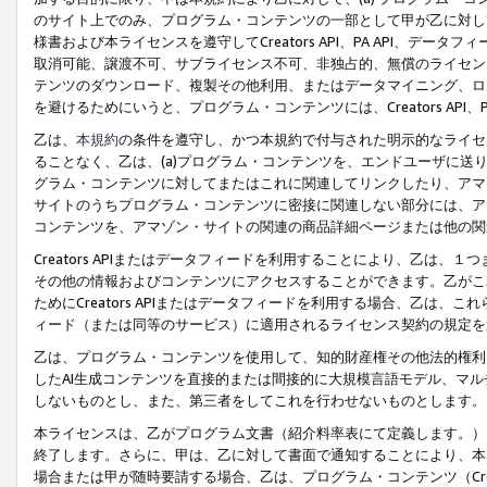
のサイト上でのみ、プログラム・コンテンツの一部として甲が乙に対し
様書および本ライセンスを遵守してCreators API、PA API、
取消可能、譲渡不可、サブライセンス不可、非独占的、無償のライセン
テンツのダウンロード、複製その他利用、またはデータマイニング、ロ
を避けるためにいうと、プログラム・コンテンツには、Creators AP
乙は、
本規約
の条件を遵守し、かつ本規約で付与された明示的なライセ
ることなく、乙は、(a)プログラム・コンテンツを、エンドユーザに
グラム・コンテンツに対してまたはこれに関連してリンクしたり、アマ
サイトのうちプログラム・コンテンツに密接に関連しない部分には、ア
コンテンツを、アマゾン・サイトの関連の商品詳細ページまたは他の関
Creators APIまたはデータフィードを利用することにより、乙は、
その他の情報およびコンテンツにアクセスすることができます。乙がこ
ためにCreators APIまたはデータフィードを利用する場合、乙は、こ
ィード（または同等のサービス）に適用されるライセンス契約の規定を
乙は、プログラム・コンテンツを使用して、知的財産権その他法的権利
したAI生成コンテンツを直接的または間接的に大規模言語モデル、マ
しないものとし、また、第三者をしてこれを行わせないものとします。
本ライセンスは、乙がプログラム文書（紹介料率表にて定義します。）
終了します。さらに、甲は、乙に対して書面で通知することにより、本
場合または甲が随時要請する場合、乙は、プログラム・コンテンツ（Cre