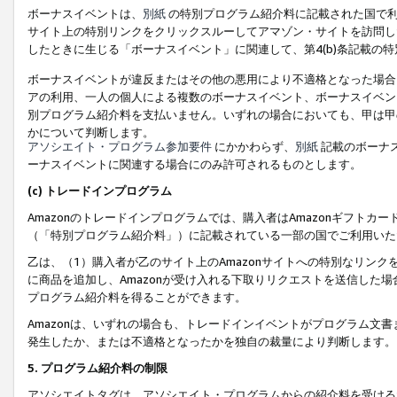
ボーナスイベントは、
別紙
の特別プログラム紹介料に記載された国で利
サイト上の特別リンクをクリックスルーしてアマゾン・サイトを訪問した
したときに生じる「ボーナスイベント」に関連して、第4(b)条記載の
ボーナスイベントが違反またはその他の悪用により不適格となった場合
アの利用、一人の個人による複数のボーナスイベント、ボーナスイベン
別プログラム紹介料を支払いません。いずれの場合においても、甲は甲
かについて判断します。
アソシエイト・プログラム参加要件
にかかわらず、
別紙
記載のボーナ
ーナスイベントに関連する場合にのみ許可されるものとします。
(c) トレードインプログラム
Amazonのトレードインプログラムでは、購入者はAmazonギフト
（「特別プログラム紹介料」）に記載されている一部の国でご利用いた
乙は、（1）購入者が乙のサイト上のAmazonサイトへの特別なリン
に商品を追加し、Amazonが受け入れる下取りリクエストを送信した場
プログラム紹介料を得ることができます。
Amazonは、いずれの場合も、トレードインイベントがプログラム文書
発生したか、または不適格となったかを独自の裁量により判断します。
5. プログラム紹介料の制限
アソシエイトタグは、アソシエイト・プログラムからの紹介料を受ける