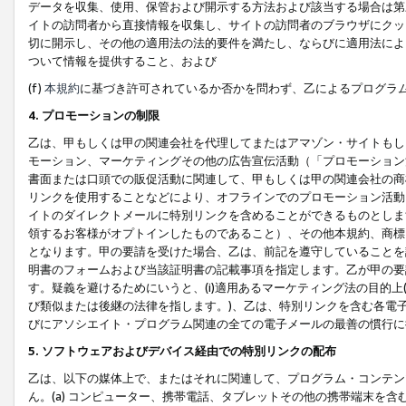
データを収集、使用、保管および開示する方法および該当する場合は第
イトの訪問者から直接情報を収集し、サイトの訪問者のブラウザにクッ
切に開示し、その他の適用法の法的要件を満たし、ならびに適用法によ
ついて情報を提供すること、および
(f)
本規約
に基づき許可されているか否かを問わず、乙によるプログラ
4. プロモーションの制限
乙は、甲もしくは甲の関連会社を代理してまたはアマゾン・サイトもし
モーション、マーケティングその他の広告宣伝活動（「プロモーション
書面または口頭での販促活動に関連して、甲もしくは甲の関連会社の商
リンクを使用することなどにより、オフラインでのプロモーション活動
イトのダイレクトメールに特別リンクを含めることができるものとしま
領するお客様がオプトインしたものであること）、その他本規約、商標
となります。甲の要請を受けた場合、乙は、前記を遵守していることを
明書のフォームおよび当該証明書の記載事項を指定します。乙が甲の要
す。疑義を避けるためにいうと、(i)適用あるマーケティング法の目的上(例
び類似または後継の法律を指します。)、乙は、特別リンクを含む各電子
びにアソシエイト・プログラム関連の全ての電子メールの最善の慣行に
5. ソフトウェアおよびデバイス経由での特別リンクの配布
乙は、以下の媒体上で、またはそれに関連して、プログラム・コンテン
ん。(a) コンピューター、携帯電話、タブレットその他の携帯端末を