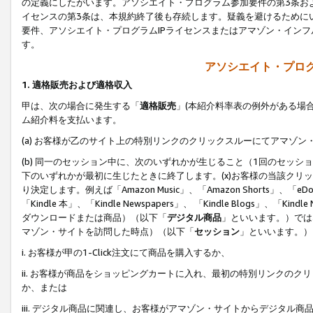
の定義にしたがいます。アソシエイト・プログラム参加要件の第3条お
イセンスの第3条は、本規約終了後も存続します。疑義を避けるためにい
要件、アソシエイト・プログラムIPライセンスまたはアマゾン・イン
す。
アソシエイト・プログ
1. 適格販売および適格収入
甲は、次の場合に発生する「
適格販売
」(本紹介料率表の例外がある場
ム紹介料を支払います。
(a) お客様が乙のサイト上の特別リンクのクリックスルーにてアマゾン
(b) 同一のセッション中に、次のいずれかが生じること（1回のセッ
下のいずれかが最初に生じたときに終了します。(x)お客様の当該クリッ
り決定します。例えば「Amazon Music」、「Amazon Shorts」、「eDo
「Kindle 本」、「Kindle Newspapers」、 「Kindle Blogs」、「
ダウンロードまたは商品）（以下「
デジタル商品
」といいます。）では
マゾン・サイトを訪問した時点）（以下「
セッション
」といいます。）
i. お客様が甲の1-Click注文にて商品を購入するか、
ii. お客様が商品をショッピングカートに入れ、最初の特別リンクの
か、または
iii. デジタル商品に関連し、お客様がアマゾン・サイトからデジタ