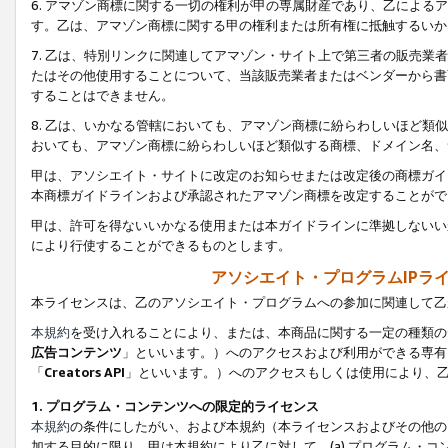
6. アマゾン商標に関する一切の権利が甲の専属財産であり、乙によ
す。乙は、アマゾン商標に関する甲の権利または所有権に抵触するいか
7. 乙は、特別リンクに関連してアマゾン・サイト上で第三者の販売
たはその他使用することについて、当該販売業者またはベンダーから書
することはできません。
8. 乙は、いかなる管轄においても、アマゾン商標に紛らわしいほど
おいても、アマゾン商標に紛らわしいほど類似する商標、ドメイン名、
甲は、アソシエイト・サイトに改定のお知らせまたは改定後の商標ガイ
本商標ガイドラインおよび承認されたアマゾン商標を改定することがで
甲は、許可を得ないいかなる使用または本ガイドラインに準拠しないい
により行使することができるものとします。
アソシエイト・プログラムIPラ
本ライセンスは、乙のアソシエイト・プログラムへの参加に関連して乙
本規約
を受け入れることにより、または、本商品に関する一定の種類の
広告コンテンツ
」といいます。）へのアクセスおよび利用ができる専有
「
Creators API
」といいます。）へのアクセスもしくは使用により、
1. プログラム・コンテンツへの限定的ライセンス
本規約
の条件にしたがい、および本規約（本ライセンスおよびその他の
加する目的に限り、甲は本規約により乙に対して、(a) プログラム・コ