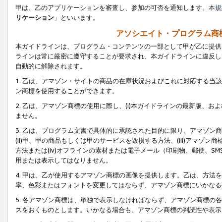
甲は、乙のアプリケーションを審査し、参加の可否を通知します。
本規
リケーション
」といいます。
アソシエイト・プログラム商
本ガイドラインは、プログラム・コンテンツの一部として甲が乙に提供
ラインは常に厳密に遵守することが要求され、本ガイドラインに違反し
自動的に解除されます。
1. 乙は、アマゾン・サイトの商品の在庫状況およびこれに対応する
ン商標を使用することができます。
2. 乙は、アマゾン商標の使用に際し、(i)本ガイドラインの最新版、およ
ません。
3. 乙は、プログラム文書で具体的に承認された目的に限り、アマゾン
(ii)甲、甲の商品もしくは甲のサービスを毀損する方法、(iii)アマ
方法または(iv)オフラインの素材または電子メール（印刷物、郵便、S
用または表示してはなりません。
4. 甲は、乙が使用するアマゾン商標の画像を提供します。乙は、方
率、色彩またはフォントを変更してはならず、アマゾン商標にいかなる
5. 各アマゾン商標は、単独で表示しなければならず、アマゾン商標
スをおくものとします。いかなる場合も、アマゾン商標の判読性や表示