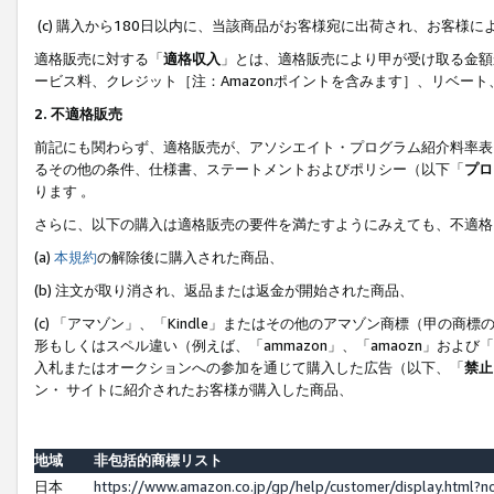
(c) 購入から180日以内に、当該商品がお客様宛に出荷され、お客
適格販売に対する「
適格収入
」とは、適格販売により甲が受け取る金額
ービス料、クレジット［注：Amazonポイントを含みます］、リベー
2. 不適格販売
前記にも関わらず、適格販売が、アソシエイト・プログラム紹介料率表
るその他の条件、仕様書、ステートメントおよびポリシー（以下「
プロ
ります 。
さらに、以下の購入は適格販売の要件を満たすようにみえても、不適格
(a)
本規約
の解除後に購入された商品、
(b) 注文が取り消され、返品または返金が開始された商品、
(c) 「アマゾン」、「Kindle」またはその他のアマゾン商標（甲
形もしくはスペル違い（例えば、「ammazon」、「amaozn」およ
入札またはオークションへの参加を通じて購入した広告（以下、「
禁止
ン・ サイトに紹介されたお客様が購入した商品、
地域
非包括的商標リスト
日本
https://www.amazon.co.jp/gp/help/customer/display.html