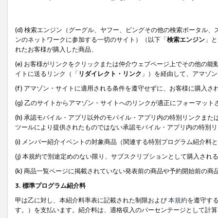
(d) 検索エンジン（グーグル、ヤフー、ビングその他の検索ポータル
ンのネットワークに参加する一切のサイト）（以下「
検索エンジン
」と
れたお客様が購入した商品、
(e) お客様がリンクをクリックまたは仲介ウェブページ上でその他の
イトに送るリンク（「
リダイレクト・リンク
」）を経由して、アマゾン
(f) アマゾン・サイトに適用される条件を遵守せずに、お客様に購入さ
(g) 乙のサイトからアマゾン・サイトへのリンクが適正にフォーマッ
(h) 承認モバイル・アプリ以外のモバイル・アプリ内の特別リンクまたはC
ツールにより提供されたものではない承認モバイル・アプリ内の特別リ
(i) メンバー紹介イベントの対象商品（関連する特別プログラム紹介料と
(j) 本規約で別途定めのない限り、サブスクリプションとして購入され
(k) 商品一覧ページに掲載されていない発表前の商品や予約開始前の商
3. 標準プログラム紹介料
甲は乙に対し、本紹介料率表に記載された制限および
本規約
を遵守す
す。）を支払います。紹介料は、適格収入のパーセンテージとして計算