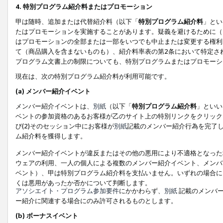
4. 特別プログラム紹介料またはプロモーション
甲は随時、追加または代替紹介料（以下「
特別プログラム紹介料
」とい
たはプロモーションを実施することがあります。疑義を避けるために（
はプロモーションの全部または一部をいつでも中止または変更する権利
て（商品購入を含まないものも）、紹介料率表の第2条において特定さ
プログラム文書上の制限についても、特別プログラムまたはプロモーシ
現在は、次の特別プログラム紹介料が利用可能です。
(a) メンバー紹介イベント
メンバー紹介イベントは、
別紙
（以下「
特別プログラム紹介料
」といい
ベントの参加資格のあるお客様が乙のサイト上の特別リンクをクリック
び(2)そのセッション中にお客様が
別紙
記載のメンバー紹介行為を完了
ム紹介料を獲得します。
メンバー紹介イベントが違反またはその他の悪用により不適格となった
ウェアの利用、一人の個人による複数のメンバー紹介イベント、メンバ
ベント）、甲は特別プログラム紹介料を支払いません。いずれの場合に
くは悪用があったか否かについて判断します。
アソシエイト・プログラム参加要件
にかかわらず、
別紙
記載のメンバー
ー紹介に関連する場合にのみ許可されるものとします。
(b) ボーナスイベント