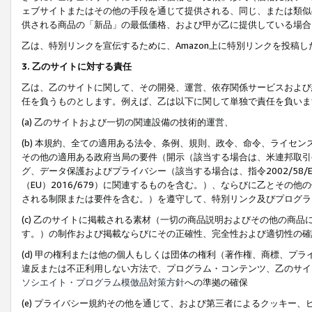
ェブサイトまたはその他の手段を通じて提供される、同じ、または類似
供される商品の「新品」の最低価格、および甲が乙に提供している場合
乙は、特別リンクを宣伝するために、Amazon上に特別リンクを投稿し
3. 乙のサイトに対する責任
乙は、乙のサイトに関して、その開発、運営、依存関係サービスおよび
任を負うものとします。例えば、乙は以下に関して単独で責任を負いま
(a) 乙のサイトおよび一切の関連設備の技術的運営、
(b) 本規約、全ての適用ある法令、条例、規則、政令、命令、ライセ
その他の適用ある政府当局の要件（開示（該当する場合は、米連邦取引
グ、データ保護およびプライバシー（該当する場合は、指令2002/58
（EU）2016/679）に関連するものを含む。）、ならびに乙とそ
される制限または要件を含む。）を遵守して、特別リンク及びプログラ
(c) 乙のサイトに掲載される素材（一切の商品説明およびその他の商
す。）の制作および掲載ならびにその正確性、完全性および適切性の確
(d) 甲の権利または他の個人もしくは団体の権利（著作権、商標、プ
違反または不正利用しない方法で、プログラム・コンテンツ、乙のサイ
ソシエイト・プログラム模倣品対策方針
への準拠の確保
(e) プライバシー規約その他を通じて、および第三者によるクッキー