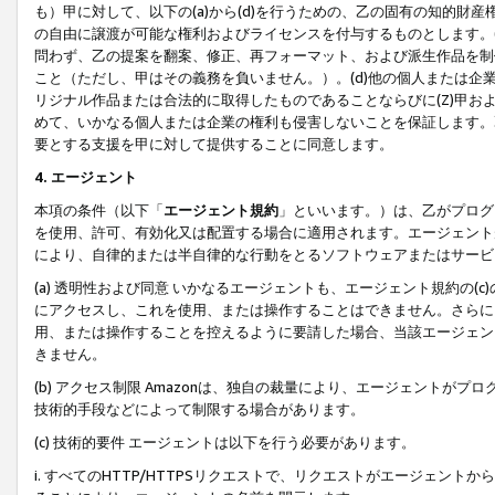
も）甲に対して、以下の(a)から(d)を行うための、乙の固有の知的
の自由に譲渡が可能な権利およびライセンスを付与するものとします。(
問わず、乙の提案を翻案、修正、再フォーマット、および派生作品を制
こと（ただし、甲はその義務を負いません。）。(d)他の個人または企
リジナル作品または合法的に取得したものであることならびに(Z)甲
めて、いかなる個人または企業の権利も侵害しないことを保証します。
要とする支援を甲に対して提供することに同意します。
4. エージェント
本項の条件（以下「
エージェント規約
」といいます。）は、乙がプログ
を使用、許可、有効化又は配置する場合に適用されます。エージェント
により、自律的または半自律的な行動をとるソフトウェアまたはサービ
(a) 透明性および同意 いかなるエージェントも、エージェント規約の
にアクセスし、これを使用、または操作することはできません。さらに、
用、または操作することを控えるように要請した場合、当該エージェン
きません。
(b) アクセス制限 Amazonは、独自の裁量により、エージェント
技術的手段などによって制限する場合があります。
(c) 技術的要件 エージェントは以下を行う必要があります。
i. すべてのHTTP/HTTPSリクエストで、リクエストがエージェ