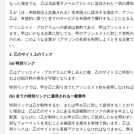
なった場合でも、乙は当該電子メールアドレスに送信された一切の通知
乙が［注：米租税法上定義される］非米国人に該当する場合で、アソシ
乙は、本規約に基づく全てのサービスを米国外で履行することになるも
アソシエイト・プログラムへの参加は無料であり、甲はアソシエイト・
ます。甲はいかなる企業に対しても、甲のアソシエイトに対して有料の
のため、このような企業が（アマゾンの名前を利用しようとする企業で
い。
2. 乙のサイト上のリンク
(a) 特別リンク
乙はアソシエイト・プログラムに申し込んだ後、乙のサイト上に特別リ
および紹介料の発生が可能となります。
特別リンクでは、甲が乙に割り当てたアソシエイトIDを使用しなけれ
(b) 全ての特別リンクに適用される一般要件
特別リンクは乙が制作するか、または甲が乙に対して提供することがで
た場合は、乙は乙のサイト上にある当該種類のリンクの表示を中止しな
配置、ならびに（乙が制作したか甲が乙に対して提供したかを問わず）
切なフォーマットを含むことを確認する責任を単独で負います。乙は、
別リンクは、乙のサイトから直接アクセスしなければなりません。例えば、