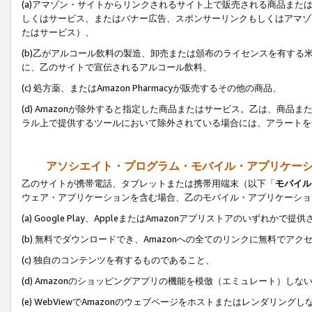
(a)アマゾン・サイトからリンクされるサイト上で販売される商品またはサ
しくはサービス、またはバナー広告、スポンサーリンクもしくはアマゾ
たはサービス）、
(b)乙がアルコール飲料の製造、卸売または頒布のライセンスを有す
に、乙のサイトで宣伝されるアルコール飲料、
(c) 処方薬、またはAmazon Pharmacyが販売するその他の商品、
(d) Amazonが除外すると指定した商品またはサービス。乙は、商品また
ラル上で提供するツールにおいて除外されている場合には、アラートを
アソシエイト・プログラム・モバイル・アプリケー
乙のサイトが携帯電話、タブレットまたは携帯用端末（以下「
モバイル
ウェア・アプリケーションを含む場合、乙のモバイル・アプリケーショ
(a) Google Play、AppleまたはAmazonアプリストアのいずれかで
(b) 無料でダウンロードでき、Amazonへの全てのリンクに無料でアク
(c) 独自のコンテンツを有するものであること、
(d) Amazonのショッピングアプリの機能を模倣（エミュレート）しな
(e) WebViewでAmazonのウェブページをホストまたはレンダリング