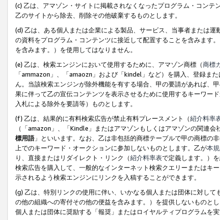
(c) 乙は、アマゾン・サイトに掲載されなくなったプログラム・コン
乙のサイトから除去、削除その他破棄するものとします。
(d) 乙は、ある個人または企業による製品、サービス、当事者または
の資料をプログラム・コンテンツに接近して配置することを含みます。
を含みます。）を使用してはなりません。
(e) 乙は、検索エンジンにおいて使用するために、アマゾン商標（
商標
「ammazon」、「amaozn」および「kindel」など）を購入
ん。当該検索エンジンが除外機能を有する場合、甲の要請があれば、甲
果に伴って乙の宣伝コンテンツを表示させるために使用するキーワード
入札による除外を要請等）ものとします。
(f) 乙は、結果的に有料検索広告が禁止有料プレースメント（
紹介料率
（「amazon」、「Kindle」またはアマゾンもしくはアマゾンの
標用語
」といいます。なお、乙は非包括的商標テーブルで甲の商標の非
上でのキーワード・オークションに参加しないものとします。乙が
本規
り、直接またはリダイレクト・リンク（
紹介料率表
で定義します。）を
検索広告を購入して、一般的なインターネット検索クエリーまたはキー
示されるよう検索エンジンにリンクを入稿することができます。
(g) 乙は、特別リンクの使用に伴い、いかなる個人または団体に対し
の他の組織への寄付その他の便益を含みます。）を提供しないものとし
個人または団体に奨励する「報奨」またはロイヤルティプログラムを実