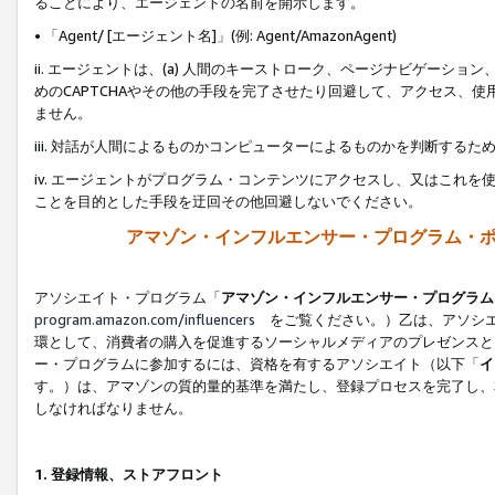
ることにより、エージェントの名前を開示します。
• 「Agent/ [エージェント名]」(例: Agent/AmazonAgent)
ii. エージェントは、(a) 人間のキーストローク、ページナビゲーシ
めのCAPTCHAやその他の手段を完了させたり回避して、アクセス、
ません。
iii. 対話が人間によるものかコンピューターによるものかを判断する
iv. エージェントがプログラム・コンテンツにアクセスし、又はこれ
ことを目的とした手段を迂回その他回避しないでください。
アマゾン・インフルエンサー・プログラム・
アソシエイト・プログラム「
アマゾン・インフルエンサー・プログラム
program.amazon.com/influencers
をご覧ください。）乙は、アソシエ
環として、消費者の購入を促進するソーシャルメディアのプレゼンスと
ー・プログラムに参加するには、資格を有するアソシエイト（以下「
イ
す。）は、アマゾンの質的量的基準を満たし、登録プロセスを完了し、
しなければなりません。
1.
登録情報、ストアフロント