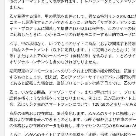
他のフォーマットとして表示されます。）をパラメータとしてアマゾン
ません。
乙が希望する場合、甲の承認を条件として、異なる特別リンクのURL
ニターし最適化することができるように、追加の「サブタグ」アソシエ
イト・プログラムに関連して提供されたID又は報告を、乙のサイトの
に到着したときに、かかるユーザの行動をモニターする目的でユーザに
乙は、甲の承認なく、いつでも乙のサイトに商品（および関連する特別
（商品ステートメント（以下に定義します。）に定義されたとおり）商
等）またはストアのホームページ（食料品等）を含みます。）と乙サイ
オリジナルコンテンツも含めなければなりません。
期間限定のプロモーションへのリンクおよび関連の紹介部分は、該当す
するものとします。例えば、乙がアマゾン・サイトのアパレル部門の商
であると記載した場合は、当該プロモーションの終了日までに、乙のサ
乙は、いかなる商品、アマゾン・サイト、または甲のポリシー、プロモ
誤解を招くような主張をしてはなりません。例えば、乙が乙のサイト上に
合、乙はリンク先のスマートフォンについて、128 GBのメモリーが
商品の価格および在庫は、随時変化します。乙が乙のサイトに掲載した
格および在庫を表示できるものとします。(a)甲が価格および在庫のデータを
の価格および在庫のデータを取得し、
本ライセンス
に定めるCreator
さらに、乙が乙のサイトにて商品の価格を「比較」形式（価格比較ツー