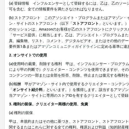
(a) 登録情報 インフルエンサーとして登録するには、乙は、乙のソ
可を含む、全ての情報要件を満たさなければなりません。
(b) ストアフロント このアソシエイト・プログラムまたはアマゾン
ン・サイトのストアフロント（以下「
ストアフロント
」といいます。）
のセッションは、Amazonのお客様が乙のストアフロントにクリック
「サービス提供」に相当します。乙は、アソシエイト・プログラムまた
真、編集物、リスト、コメント、デジタルビデオ、またはその他のデー
要件第1条または
アマゾンコミュニティガイドライン
に定める基準に違
2.
オンサイトでの使用
(a)使用時の裁量、削除する権利 甲は、インフルエンサー・プログラ
により甲の判断で）クリエイター・コンテンツを使用できますが、その
コンテンツの一部または全部を拒否、削除、停止または復元する権利を
(b)報酬 甲がアマゾン・サイト内で使用するクリエイター・コンテン
「
オンサイト紹介料
」といいます。）を獲得します。該当するアマゾン
当アマゾン・サイトに専用のストアIDを有するクリエイターとして登
3.
権利の留保、クリエイター商標の使用、免責
(a) 権利の留保
甲は、本規約またはその他に基づき、ストアフロント、ストアフロント
関するまたはこれらに対する全ての権利、権原および利益（知的財産権