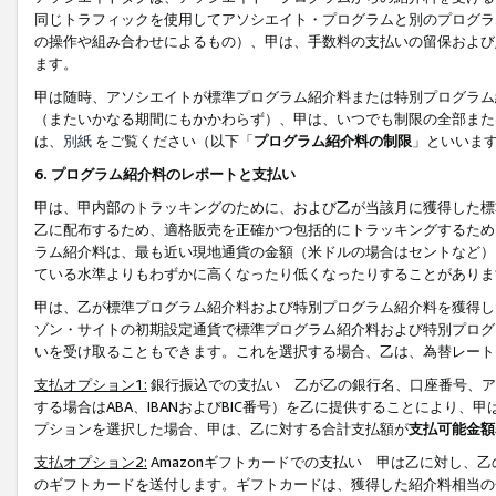
同じトラフィックを使用してアソシエイト・プログラムと別のプログラ
の操作や組み合わせによるもの）、甲は、手数料の支払いの留保および
ます。
甲は随時、アソシエイトが標準プログラム紹介料または特別プログラム
（またいかなる期間にもかかわらず）、甲は、いつでも制限の全部また
は、
別紙
をご覧ください（以下「
プログラム紹介料の制限
」といいま
6. プログラム紹介料のレポートと支払い
甲は、甲内部のトラッキングのために、および乙が当該月に獲得した標
乙に配布するため、適格販売を正確かつ包括的にトラッキングするため
ラム紹介料は、最も近い現地通貨の金額（米ドルの場合はセントなど）
ている水準よりもわずかに高くなったり低くなったりすることがありま
甲は、乙が標準プログラム紹介料および特別プログラム紹介料を獲得し
ゾン・サイトの初期設定通貨で標準プログラム紹介料および特別プログ
いを受け取ることもできます。これを選択する場合、乙は、為替レート
支払オプション1:
銀行振込での支払い 乙が乙の銀行名、口座番号、ア
する場合はABA、IBANおよびBIC番号）を乙に提供することにより
プションを選択した場合、甲は、乙に対する合計支払額が
支払可能金額
支払オプション2:
Amazonギフトカードでの支払い 甲は乙に対し、
のギフトカードを送付します。ギフトカードは、獲得した紹介料相当の