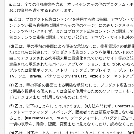
ii. 乙は、全ての仕様書類を含め、本ライセンスその他のプログラム
および資料を遵守するものとします。
iii. 乙は、プロダクト広告コンテンツを使用する際は毎回、アマゾ
ンテンツが最も直接的に関連するその他のページ）にのみリンクさせる
ンテンツをリンクさせず、またはプロダクト広告コンテンツに関連して
告コンテンツに密接に関連していない部分は、アマゾン・サイト以外の
(d) 乙は、甲の事前の書面による明確な承諾なしに、携帯電話その他
たはこれらに関連して、プロダクト広告コンテンツを使用しないものと
由してアクセスされる携帯端末用に最適化されていないサイト等の当該端
定義される承認されたモバイル・アプリケーション、または(3)いか
ブルまたは衛星ボックス、ストリーミングビデオプレイヤー、ブルーレイ
TV、ソニーBravia、パナソニックViera Cast、Vizioインター
(e) 乙は、甲の事前の書面による明確な承諾なしに、プロダクト広告
で商品を提供する個人もしくは企業が使用するためのソフトウェアもしくはその
ドにアクセスまたは利用しないものとします。
(f) 乙は、以下のことをしてはいけません。(i)方法を問わず、Creator
レクトマーケティング、スパミング、販売者または顧客が希望しない連
ること、(iii)Creators API、PA API、データフィード、プ
一切の表示を、削除、隠蔽、変更または見えなくしたり、読めなくした
(g) 乙は、以下のことをしたり、またはしようとしてはいけません。(