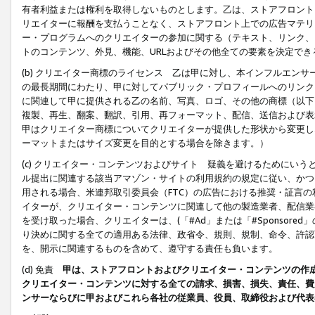
有者利益または権利を取得しないものとします。乙は、ストアフロントに
リエイターに報酬を支払うことなく、ストアフロント上での広告マテリア
ー・プログラムへのクリエイターの参加に関する（テキスト、リンク、
トのコンテンツ、外見、機能、URLおよびその他全ての要素を決定で
(b) クリエイター商標のライセンス 乙は甲に対し、本インフルエン
の最長期間にわたり、甲に対してパブリック・プロフィールへのリンク
に関連して甲に提供される乙の名前、写真、ロゴ、その他の商標（以下
複製、再生、翻案、翻訳、引用、再フォーマット、配信、送信および表
甲はクリエイター商標についてクリエイターが提供した形状から変更し
ーマットまたはサイズ変更を目的とする場合を除きます。）
(c) クリエイター・コンテンツおよびサイト 疑義を避けるためにい
ル提出に関連する該当アマゾン・サイトの利用規約の規定に従い、かつ、
用される場合、米連邦取引委員会（FTC）の広告における推奨・証言
イターが、クリエイター・コンテンツに関連して他の製造業者、配信業
を受け取った場合、クリエイターは、(「#Ad」または「#Sponsor
り決めに関する全ての適用ある法律、政省令、規則、規制、命令、許認
を、開示に関連するものを含めて、遵守する責任も負います。
(d) 免責
甲は、ストアフロントおよびクリエイター・コンテンツの作
クリエイター・コンテンツに対する全ての請求、損害、損失、責任、費
ンサーならびに甲およびこれら各社の従業員、役員、取締役および代表