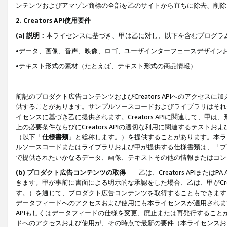
ンテンツおよびアマゾン商標の全部を乙のサイトから直ちに除去、削除
2. Creators API使用要件
(a) 説明：
本ライセンスに基づき、甲は乙に対し、以下を含むプログラ
•データ、画像、音声、映像、ロゴ、ユーザインターフェースデザイン
•テキスト形式の素材（たとえば、テキスト形式の商品情報）
前記のプロダクト広告コンテンツおよびCreators APIへのアクセスに
供することがあります。サンプルソースコードおよびライブラリはそれ
イセンスに基づき乙に提供されます。Creators APIに関連して
上の必要条件ならびにCreators APIの適切な利用に関連するテ
（以下「
仕様書類
」と総称します。）を提供することがあります。本ラ
ルソースコードまたはライブラリおよび甲が提供する仕様書類は、「プ
で提供されたいかなるデータ、画像、テキストその他の情報またはコン
(b) プロダクト広告コンテンツの取得
乙は、Creators APIま
きます。甲が事前に書面による明示的な承認をした場合、乙は、甲がCreator
す。）を通じて、プロダクト広告コンテンツを取得することもできます
データフィードへのアクセスおよび使用にも本ライセンスが適用されます。乙は
APIもしくはデータフィードの仕様を変更、廃止または再発行することがで
ドへのアクセスおよび使用が、その時点で最新の要件（本ライセンスお