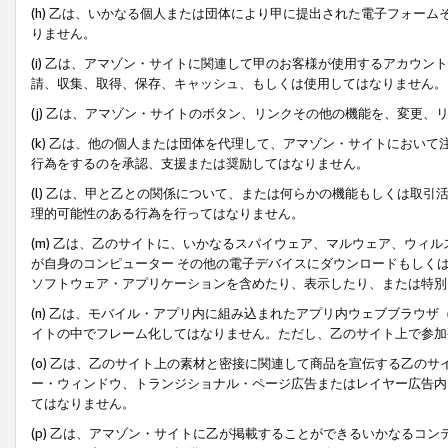
(h) 乙は、いかなる個人または団体により甲に提出された電子フォー
りません。
(i) 乙は、アマゾン・サイトに関連して甲のお客様が使用するアカウ
請、収集、取得、保存、キャッシュ、もしくは使用してはなりません。
(j) 乙は、アマゾン・サイトのボタン、リンクその他の機能を、変更
(k) 乙は、他の個人または団体を代理して、アマゾン・サイトにおい
行為をするのを承認、支援または奨励してはなりません。
(l) 乙は、甲と乙との関係について、または何らかの機能もしくは取
理的可能性のある行為を行ってはなりません。
(m) 乙は、乙のサイトに、いかなるスパイウェア、マルウェア、ウィ
が自身のコンピューター その他の電子デバイスにダウンロードもしく
ソフトウェア・アプリケーションを含めたり、表示したり、または特別
(n) 乙は、モバイル・アプリ内に組み込まれたアプリ内ウェブブラウザ
イトの中でフレーム化してはなりません。ただし、乙のサイト上で参加
(o) 乙は、乙のサイト上の素材と密接に関連して商品を宣伝する乙の
ー・ウィンドウ、トランジショナル・ページ広告またはレイヤー広告内
てはなりません。
(p) 乙は、アマゾン・サイトに乙が掲載することができるいかなるコ