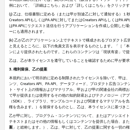
例において、「詳細はこちら」および「詳しくはこちら」をクリックす
(j) 乙は、仕様書類に定める（または甲が別途乙に対して通知する）
Creators APIもしくはPA APIに対してまたはCreators APIもしく
はPA APIにリクエスト送信を行うアプリケーションを作成し公開し
ーにも適用されます。
(k) 乙が乙のアプリケーション上でテキストで構成されるプロダクト
と見えるところに、以下の免責文言を表示するものとします。「［「本
ンにより提供されたものです。これらのコンテンツは「現状有姿」で提
乙は、乙が本ライセンスを遵守していることを確認するために甲が要求
3. 権利留保、乙の提案
本規約において明示的に定める制限されたライセンスを除いて、甲は、
ンツ、Creators API、PA API、データフィード、プロダクト
ト・サイト上の情報およびマテリアル、甲および甲の関連会社の商標お
て甲が提供または使用するその他の知的財産およびテクノロジー（アプ
（SDK）、ライブラリ、サンプルコードおよび関連するマテリアルを
権を含みます。）を留保するものとし、乙は、本ライセンスに基づきこ
乙が甲に対し、プログラム・コンテンツについて、またはアソシエイト
テキストまたはその他の情報もしくはコンテンツを提供した場合、また
案
」と総称します。）、乙は、甲に対して、乙の提案に関する一切の権