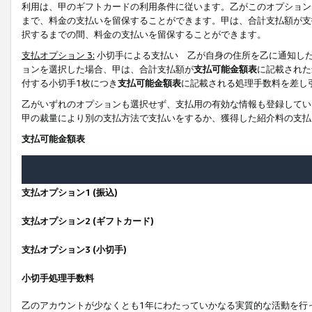
利用は、甲のギフトカードの利用条件に従います。乙がこのオプション
まで、料金の支払いを留保することができます。甲は、合計支払額が支
択するまでの間、料金の支払いを留保することができます。
支払オプション 3:
小切手による支払い 乙が自身の住所を乙に通知し
ョンを選択した場合、甲は、合計支払額が
支払可能金額表
に記載された
付する小切手1枚につき
支払可能金額表
に記載される処理手数料を差し
乙がいずれのオプションも選択せず、支払用の有効な情報も登録してい
甲の裁量により別の支払方法で支払いをするか、獲得した紹介料の支払
支払可能金額表
支払オプション1 (振込)
支払オプション2 (ギフトカード)
支払オプション3 (小切手)
小切手処理手数料
乙のアカウントが少なくとも1年にわたっていかなる実質的な活動を行