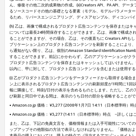
ん、修復その他二次的成果物の作成。(ii)Creators API、PA 
るソースコードその他の基礎となる要素（モデル、モデルパラメーター
るため、リバースエンジニアリング、ディスアセンブル、ディコンパイ
(h) 乙は、画像で構成されるプロダクト広告コンテンツを保存または
については最長24時間保存することができます。乙は、画像で構成さ
ることができますが、その場合、乙は、その後直ちに Creators AP
プリケーション上のプロダクト広告コンテンツを刷新することにより、
ら通知がない限り、乙は、個別のAmazon Standard Identification Nu
することができます。前記にかかわらず、乙のアプリケーションがクラ
プロダクト広告コンテンツを保存またはキャッシュしてはいけません。
以内に、甲に対して、プロダクト広告コンテンツを含むまたは使用する
(i) 乙がプロダクト広告コンテンツをデータフィードから取得する場合または
ン上に表示されるプロダクト広告コンテンツの刷新頻度が1時間に1回
報に隣接して、時刻/日付の表示を含めるものとします。ただし、乙の
び刷新と同日中である間は、表示のうち日付の部分を省略することがで
• Amazon.co.jp 価格： ¥3,277 (2008年1月7日 14:11（日本標準
• Amazon.co.jp 価格： ¥3,277 (14:11（日本標準時）時点 −詳しくは
また、乙は、下記の免責文言を、価格情報または入手可能性についての
ップアップその他類似の方法で表示しなければなりません。「価格およ
本商品の購入においては、購入の時点で（該当するアマゾン・サイト）