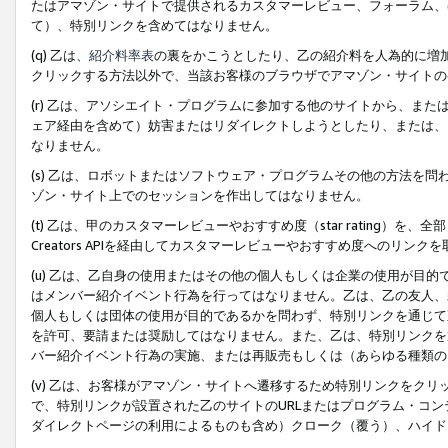
たはアマゾン・サイトで提供されるカスタマーレビュー、フォーラム、
て）、特別リンクを含めてはなりません。
(q) 乙は、
紹介料率表
の裏をかこうとしたり、乙の紹介料を人為的に増
クリックする方法以外で、当該お客様のブラウザでアマゾン・サイトの
(r) 乙は、アソシエイト・プログラムに参加する他のサイトから、ま
ェア経由を含めて）妨害またはリダイレクトしようとしたり、または、
なりません。
(s) 乙は、ロボットまたはソフトウェア・プログラムその他の方法を
ゾン・サイト上でのセッションを作出してはなりません。
(t) 乙は、甲のカスタマーレビューやおすすめ度（star rating
Creators APIを経由してカスタマーレビューやおすすめ度へのリンク
(u) 乙は、乙自身の使用またはその他の個人もしくは企業の使用が目
はメンバー紹介イベント行為を行ってはなりません。乙は、乙の友人、
個人もしくは団体の使用が目的であるかを問わず、特別リンクを通じて
を許可、要請または奨励してはなりません。また、乙は、特別リンクを
バー紹介イベント行為の実施、または再販売もしくは（あらゆる種類の
(v) 乙は、お客様がアマゾン・サイトへ遷移するため特別リンクをク
で、特別リンクが設置された乙のサイトのURLまたはプログラム・コ
ダイレクトページの利用によるものも含め）クローク（覆う）、ハイド