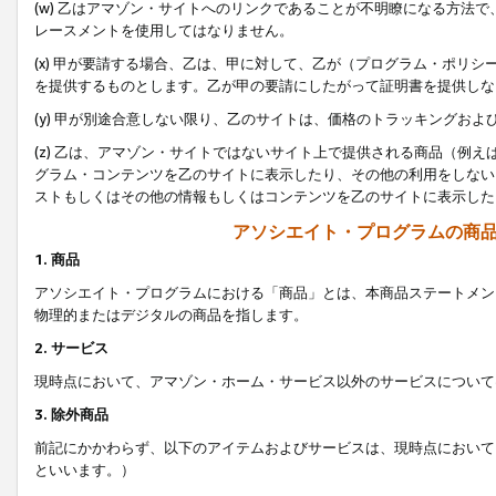
(w) 乙はアマゾン・サイトへのリンクであることが不明瞭になる方法
レースメントを使用してはなりません。
(x) 甲が要請する場合、乙は、甲に対して、乙が（プログラム・ポリ
を提供するものとします。乙が甲の要請にしたがって証明書を提供しな
(y) 甲が別途合意しない限り、乙のサイトは、価格のトラッキングお
(z) 乙は、アマゾン・サイトではないサイト上で提供される商品（例
グラム・コンテンツを乙のサイトに表示したり、その他の利用をしない
ストもしくはその他の情報もしくはコンテンツを乙のサイトに表示した
アソシエイト・プログラムの商
1. 商品
アソシエイト・プログラムにおける「商品」とは、本商品ステートメン
物理的またはデジタルの商品を指します。
2. サービス
現時点において、アマゾン・ホーム・サービス以外のサービスについて
3. 除外商品
前記にかかわらず、以下のアイテムおよびサービスは、現時点において
といいます。）