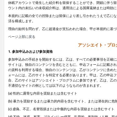
休眠アカウントで発生した紹介料を留保することができ、閉鎖に伴う留
ウント内の未払いの未収紹介料は、適用法による国庫返納または時効に
本規約に記載の全ての控除または留保により差し引かれたうえで乙にな
済を構成します。
理由の如何を問わず、乙に超過金が支払われた場合、甲が本規約に基づ
ページ上部に戻る
アソシエイト・プロ
1. 参加申込みおよび参加資格
参加申込みの手続きを開始するには、乙は、すべての必要事項を正確に
サイトは、独自のコンテンツを含むとともに、申込フォームに記載され
の資料を利用する場合、独自のコンテンツは、乙がコンテンツに含めた
ォームには、乙のサイトを特定する必要があります。甲は、乙の申込フ
合、乙のサイトはアソシエイト・プログラムに参加できず、乙は、乙の
不適切なサイトの例としては以下のようなものが含まれます。
(a) 性的に露骨な内容を奨励または含むサイト
(b) 暴力を奨励するまたは暴力的内容を含むサイト、または潜在的に
(c) 虚偽、不正、名誉毀損または中傷的な内容を奨励または含むサイト
(d) 不快、迷惑、有害、プライバシー侵害、乱用的、差別的（人種、