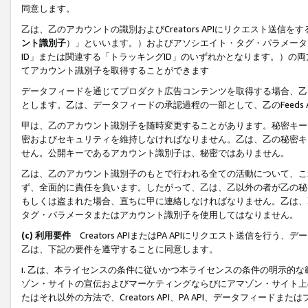
同意します。
乙は、乙のアカウントの識別およびCreators APIにリクエスト送
ント識別子
）」といいます。）およびアソシエイト・タグ・パラメータ（
ID」または関連する「トラッキングID」のいずれかとなります。）の両方
てアカウント識別子を取得することができます
データフィードを通じてプロダクト広告コンテンツを取得する場合、乙は、Cre
とします。乙は、データフィードの承認過程の一部として、乙のFeeds
甲は、乙のアカウント識別子を随時変更することがあります。秘密キー
密およびセキュリティを維持しなければなりません。乙は、乙の秘密キ
せん。公開キーであるアカウント識別子は、秘密ではありません。
乙は、乙のアカウント識別子のもとで行われる全ての活動について、こ
ず、全面的に責任を負います。したがって、乙は、乙以外の者が乙の秘
もしくは盗まれた場合、直ちに甲に連絡しなければなりません。乙は、
タグ・パラメータまたはアカウント識別子を使用してはなりません。
(c) 利用要件
Creators APIまたはPA APIにリクエスト送信を
乙は、下記の要件を遵守することに同意します。
i. 乙は、本ライセンスの条件に従いかつ本ライセンスの条件の明示的
ゾン・サイトの宣伝およびマーケティングならびにアマゾン・サイト上
たはそれ以外の方法で、Creators API、PA API、データフィー