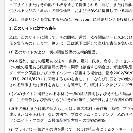
ェブサイトまたはその他の手段を通じて提供される、同じ、または類似
供される商品の「新品」の最低価格、および甲が乙に提供している場合
乙は、特別リンクを宣伝するために、Amazon上に特別リンクを投稿し
3. 乙のサイトに対する責任
乙は、乙のサイトに関して、その開発、運営、依存関係サービスおよび
任を負うものとします。例えば、乙は以下に関して単独で責任を負いま
(a) 乙のサイトおよび一切の関連設備の技術的運営、
(b) 本規約、全ての適用ある法令、条例、規則、政令、命令、ライセ
その他の適用ある政府当局の要件（開示（該当する場合は、米連邦取引
グ、データ保護およびプライバシー（該当する場合は、指令2002/58
（EU）2016/679）に関連するものを含む。）、ならびに乙とそ
される制限または要件を含む。）を遵守して、特別リンク及びプログラ
(c) 乙のサイトに掲載される素材（一切の商品説明およびその他の商
す。）の制作および掲載ならびにその正確性、完全性および適切性の確
(d) 甲の権利または他の個人もしくは団体の権利（著作権、商標、プ
違反または不正利用しない方法で、プログラム・コンテンツ、乙のサイ
ソシエイト・プログラム模倣品対策方針
への準拠の確保
(e) プライバシー規約その他を通じて、および第三者によるクッキー