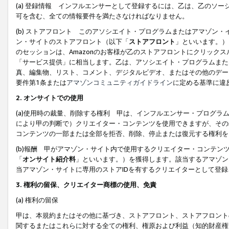
(a) 登録情報 インフルエンサーとして登録するには、乙は、乙のソ
可を含む、全ての情報要件を満たさなければなりません。
(b) ストアフロント このアソシエイト・プログラムまたはアマゾン
ン・サイトのストアフロント（以下「
ストアフロント
」といいます。）
のセッションは、Amazonのお客様が乙のストアフロントにクリック
「サービス提供」に相当します。乙は、アソシエイト・プログラムまた
真、編集物、リスト、コメント、デジタルビデオ、またはその他のデー
要件第1条または
アマゾンコミュニティガイドライン
に定める基準に違
2.
オンサイトでの使用
(a)使用時の裁量、削除する権利 甲は、インフルエンサー・プログラ
により甲の判断で）クリエイター・コンテンツを使用できますが、その
コンテンツの一部または全部を拒否、削除、停止または復元する権利を
(b)報酬 甲がアマゾン・サイト内で使用するクリエイター・コンテン
「
オンサイト紹介料
」といいます。）を獲得します。該当するアマゾン
当アマゾン・サイトに専用のストアIDを有するクリエイターとして登
3.
権利の留保、クリエイター商標の使用、免責
(a) 権利の留保
甲は、本規約またはその他に基づき、ストアフロント、ストアフロント
関するまたはこれらに対する全ての権利、権原および利益（知的財産権