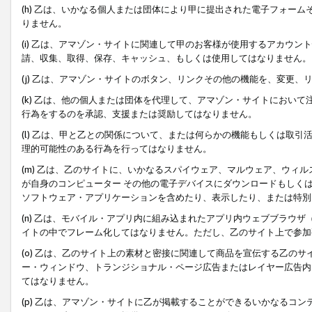
(h) 乙は、いかなる個人または団体により甲に提出された電子フォー
りません。
(i) 乙は、アマゾン・サイトに関連して甲のお客様が使用するアカウ
請、収集、取得、保存、キャッシュ、もしくは使用してはなりません。
(j) 乙は、アマゾン・サイトのボタン、リンクその他の機能を、変更
(k) 乙は、他の個人または団体を代理して、アマゾン・サイトにおい
行為をするのを承認、支援または奨励してはなりません。
(l) 乙は、甲と乙との関係について、または何らかの機能もしくは取
理的可能性のある行為を行ってはなりません。
(m) 乙は、乙のサイトに、いかなるスパイウェア、マルウェア、ウィ
が自身のコンピューター その他の電子デバイスにダウンロードもしく
ソフトウェア・アプリケーションを含めたり、表示したり、または特別
(n) 乙は、モバイル・アプリ内に組み込まれたアプリ内ウェブブラウザ
イトの中でフレーム化してはなりません。ただし、乙のサイト上で参加
(o) 乙は、乙のサイト上の素材と密接に関連して商品を宣伝する乙の
ー・ウィンドウ、トランジショナル・ページ広告またはレイヤー広告内
てはなりません。
(p) 乙は、アマゾン・サイトに乙が掲載することができるいかなるコ