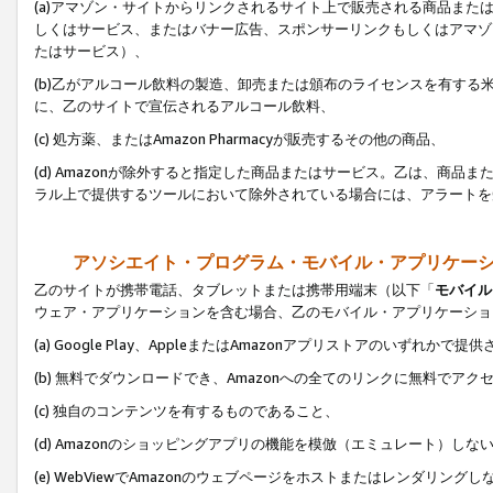
(a)アマゾン・サイトからリンクされるサイト上で販売される商品またはサ
しくはサービス、またはバナー広告、スポンサーリンクもしくはアマゾ
たはサービス）、
(b)乙がアルコール飲料の製造、卸売または頒布のライセンスを有す
に、乙のサイトで宣伝されるアルコール飲料、
(c) 処方薬、またはAmazon Pharmacyが販売するその他の商品、
(d) Amazonが除外すると指定した商品またはサービス。乙は、商品また
ラル上で提供するツールにおいて除外されている場合には、アラートを
アソシエイト・プログラム・モバイル・アプリケー
乙のサイトが携帯電話、タブレットまたは携帯用端末（以下「
モバイル
ウェア・アプリケーションを含む場合、乙のモバイル・アプリケーショ
(a) Google Play、AppleまたはAmazonアプリストアのいずれかで
(b) 無料でダウンロードでき、Amazonへの全てのリンクに無料でアク
(c) 独自のコンテンツを有するものであること、
(d) Amazonのショッピングアプリの機能を模倣（エミュレート）しな
(e) WebViewでAmazonのウェブページをホストまたはレンダリング