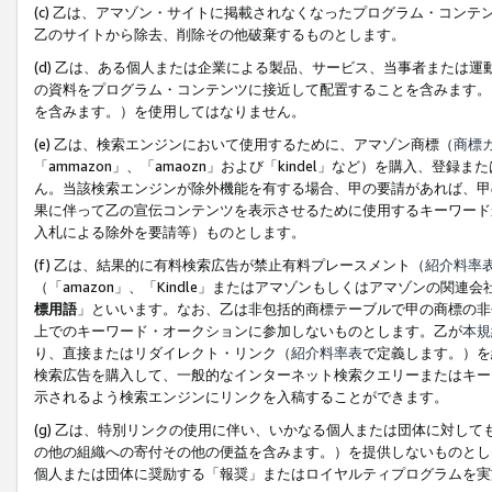
(c) 乙は、アマゾン・サイトに掲載されなくなったプログラム・コン
乙のサイトから除去、削除その他破棄するものとします。
(d) 乙は、ある個人または企業による製品、サービス、当事者または
の資料をプログラム・コンテンツに接近して配置することを含みます。
を含みます。）を使用してはなりません。
(e) 乙は、検索エンジンにおいて使用するために、アマゾン商標（
商標
「ammazon」、「amaozn」および「kindel」など）を購入
ん。当該検索エンジンが除外機能を有する場合、甲の要請があれば、甲
果に伴って乙の宣伝コンテンツを表示させるために使用するキーワード
入札による除外を要請等）ものとします。
(f) 乙は、結果的に有料検索広告が禁止有料プレースメント（
紹介料率
（「amazon」、「Kindle」またはアマゾンもしくはアマゾンの
標用語
」といいます。なお、乙は非包括的商標テーブルで甲の商標の非
上でのキーワード・オークションに参加しないものとします。乙が
本規
り、直接またはリダイレクト・リンク（
紹介料率表
で定義します。）を
検索広告を購入して、一般的なインターネット検索クエリーまたはキー
示されるよう検索エンジンにリンクを入稿することができます。
(g) 乙は、特別リンクの使用に伴い、いかなる個人または団体に対し
の他の組織への寄付その他の便益を含みます。）を提供しないものとし
個人または団体に奨励する「報奨」またはロイヤルティプログラムを実