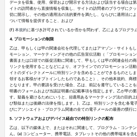
データを収集、使用、保管および開示する方法および該当する場合は第
イトの訪問者から直接情報を収集し、サイトの訪問者のブラウザにクッ
切に開示し、その他の適用法の法的要件を満たし、ならびに適用法によ
ついて情報を提供すること、および
(f)
本規約
に基づき許可されているか否かを問わず、乙によるプログラ
4. プロモーションの制限
乙は、甲もしくは甲の関連会社を代理してまたはアマゾン・サイトもし
モーション、マーケティングその他の広告宣伝活動（「プロモーション
書面または口頭での販促活動に関連して、甲もしくは甲の関連会社の商
リンクを使用することなどにより、オフラインでのプロモーション活動
イトのダイレクトメールに特別リンクを含めることができるものとしま
領するお客様がオプトインしたものであること）、その他本規約、商標
となります。甲の要請を受けた場合、乙は、前記を遵守していることを
明書のフォームおよび当該証明書の記載事項を指定します。乙が甲の要
す。疑義を避けるためにいうと、(i)適用あるマーケティング法の目的上(例
び類似または後継の法律を指します。)、乙は、特別リンクを含む各電子
びにアソシエイト・プログラム関連の全ての電子メールの最善の慣行に
5. ソフトウェアおよびデバイス経由での特別リンクの配布
乙は、以下の媒体上で、またはそれに関連して、プログラム・コンテン
ん。(a) コンピューター、携帯電話、タブレットその他の携帯端末を