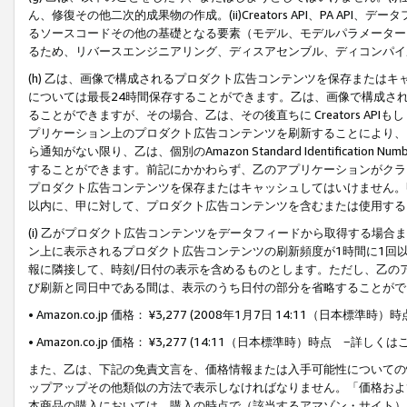
ん、修復その他二次的成果物の作成。(ii)Creators API、PA 
るソースコードその他の基礎となる要素（モデル、モデルパラメーター
るため、リバースエンジニアリング、ディスアセンブル、ディコンパイ
(h) 乙は、画像で構成されるプロダクト広告コンテンツを保存または
については最長24時間保存することができます。乙は、画像で構成さ
ることができますが、その場合、乙は、その後直ちに Creators AP
プリケーション上のプロダクト広告コンテンツを刷新することにより、
ら通知がない限り、乙は、個別のAmazon Standard Identification Nu
することができます。前記にかかわらず、乙のアプリケーションがクラ
プロダクト広告コンテンツを保存またはキャッシュしてはいけません。
以内に、甲に対して、プロダクト広告コンテンツを含むまたは使用する
(i) 乙がプロダクト広告コンテンツをデータフィードから取得する場合または
ン上に表示されるプロダクト広告コンテンツの刷新頻度が1時間に1回
報に隣接して、時刻/日付の表示を含めるものとします。ただし、乙の
び刷新と同日中である間は、表示のうち日付の部分を省略することがで
• Amazon.co.jp 価格： ¥3,277 (2008年1月7日 14:11（日本標準
• Amazon.co.jp 価格： ¥3,277 (14:11（日本標準時）時点 −詳しくは
また、乙は、下記の免責文言を、価格情報または入手可能性についての
ップアップその他類似の方法で表示しなければなりません。「価格およ
本商品の購入においては、購入の時点で（該当するアマゾン・サイト）