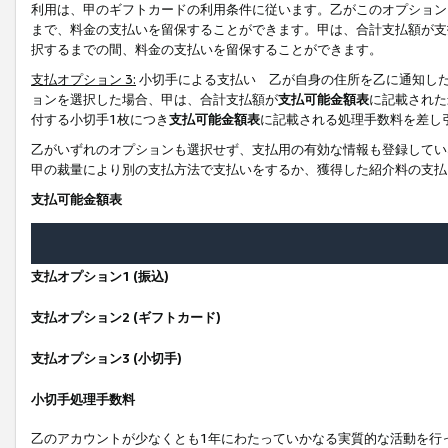
利用は、甲のギフトカードの利用条件に従います。乙がこのオプション
まで、料金の支払いを留保することができます。甲は、合計支払額が支
択するまでの間、料金の支払いを留保することができます。
支払オプション 3:
小切手による支払い 乙が自身の住所を乙に通知し
ョンを選択した場合、甲は、合計支払額が
支払可能金額表
に記載された
付する小切手1枚につき
支払可能金額表
に記載される処理手数料を差し
乙がいずれのオプションも選択せず、支払用の有効な情報も登録してい
甲の裁量により別の支払方法で支払いをするか、獲得した紹介料の支払
支払可能金額表
支払オプション1 (振込)
支払オプション2 (ギフトカード)
支払オプション3 (小切手)
小切手処理手数料
乙のアカウントが少なくとも1年にわたっていかなる実質的な活動を行