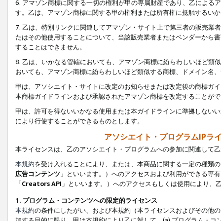
6. アマゾン商標に関する一切の権利が甲の専属財産であり、乙によ
す。乙は、アマゾン商標に関する甲の権利または所有権に抵触するいか
7. 乙は、特別リンクに関連してアマゾン・サイト上で第三者の販売
たはその他使用することについて、当該販売業者またはベンダーから書
することはできません。
8. 乙は、いかなる管轄においても、アマゾン商標に紛らわしいほど
おいても、アマゾン商標に紛らわしいほど類似する商標、ドメイン名、
甲は、アソシエイト・サイトに改定のお知らせまたは改定後の商標ガイ
本商標ガイドラインおよび承認されたアマゾン商標を改定することがで
甲は、許可を得ないいかなる使用または本ガイドラインに準拠しないい
により行使することができるものとします。
アソシエイト・プログラムIPラ
本ライセンスは、乙のアソシエイト・プログラムへの参加に関連して乙
本規約
を受け入れることにより、または、本商品に関する一定の種類の
広告コンテンツ
」といいます。）へのアクセスおよび利用ができる専有
「
Creators API
」といいます。）へのアクセスもしくは使用により、
1. プログラム・コンテンツへの限定的ライセンス
本規約
の条件にしたがい、および本規約（本ライセンスおよびその他の
加する目的に限り、甲は本規約により乙に対して、(a) プログラム・コ