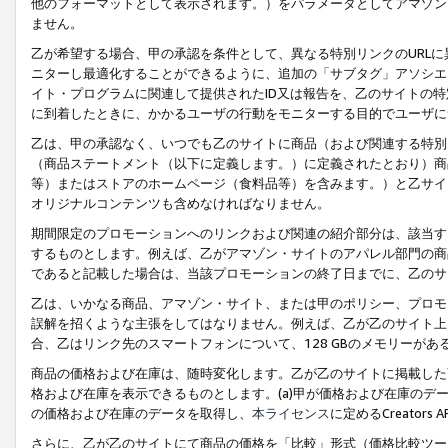
他のフォーマットとして表示されます。）をパラメータとしてアマゾン
ません。
乙が希望する場合、甲の承認を条件として、異なる特別リンクのURL
ニターし最適化することができるように、追加の「サブタグ」アソシエ
イト・プログラムに関連して提供されたID又は報告を、乙のサイトの
に到着したときに、かかるユーザの行動をモニターする目的でユーザに
乙は、甲の承認なく、いつでも乙のサイトに商品（および関連する特別
（商品ステートメント（以下に定義します。）に定義されたとおり）商
等）またはストアのホームページ（食料品等）を含みます。）と乙サイ
オリジナルコンテンツも含めなければなりません。
期間限定のプロモーションへのリンクおよび関連の紹介部分は、該当す
するものとします。例えば、乙がアマゾン・サイトのアパレル部門の商
であると記載した場合は、当該プロモーションの終了日までに、乙のサ
乙は、いかなる商品、アマゾン・サイト、または甲のポリシー、プロモ
誤解を招くような主張をしてはなりません。例えば、乙が乙のサイト上に
合、乙はリンク先のスマートフォンについて、128 GBのメモリーが
商品の価格および在庫は、随時変化します。乙が乙のサイトに掲載した
格および在庫を表示できるものとします。(a)甲が価格および在庫のデータを
の価格および在庫のデータを取得し、
本ライセンス
に定めるCreator
さらに、乙が乙のサイトにて商品の価格を「比較」形式（価格比較ツー