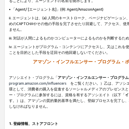
ることにより、エージェントの名前を開示します。
• 「Agent/ [エージェント名]」(例: Agent/AmazonAgent)
ii. エージェントは、(a) 人間のキーストローク、ページナビゲーシ
めのCAPTCHAやその他の手段を完了させたり回避して、アクセス、
ません。
iii. 対話が人間によるものかコンピューターによるものかを判断する
iv. エージェントがプログラム・コンテンツにアクセスし、又はこれ
ことを目的とした手段を迂回その他回避しないでください。
アマゾン・インフルエンサー・プログラム・
アソシエイト・プログラム「
アマゾン・インフルエンサー・プログラム
program.amazon.com/influencers
をご覧ください。）乙は、アソシエ
環として、消費者の購入を促進するソーシャルメディアのプレゼンスと
ー・プログラムに参加するには、資格を有するアソシエイト（以下「
イ
す。）は、アマゾンの質的量的基準を満たし、登録プロセスを完了し、
しなければなりません。
1.
登録情報、ストアフロント