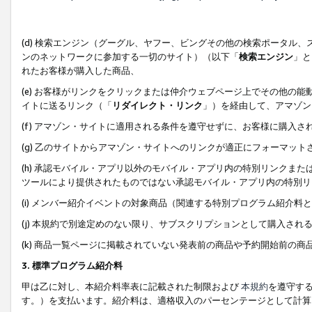
(d) 検索エンジン（グーグル、ヤフー、ビングその他の検索ポータル
ンのネットワークに参加する一切のサイト）（以下「
検索エンジン
」と
れたお客様が購入した商品、
(e) お客様がリンクをクリックまたは仲介ウェブページ上でその他の
イトに送るリンク（「
リダイレクト・リンク
」）を経由して、アマゾン
(f) アマゾン・サイトに適用される条件を遵守せずに、お客様に購入さ
(g) 乙のサイトからアマゾン・サイトへのリンクが適正にフォーマッ
(h) 承認モバイル・アプリ以外のモバイル・アプリ内の特別リンクまたはC
ツールにより提供されたものではない承認モバイル・アプリ内の特別リ
(i) メンバー紹介イベントの対象商品（関連する特別プログラム紹介料と
(j) 本規約で別途定めのない限り、サブスクリプションとして購入され
(k) 商品一覧ページに掲載されていない発表前の商品や予約開始前の商
3. 標準プログラム紹介料
甲は乙に対し、本紹介料率表に記載された制限および
本規約
を遵守す
す。）を支払います。紹介料は、適格収入のパーセンテージとして計算