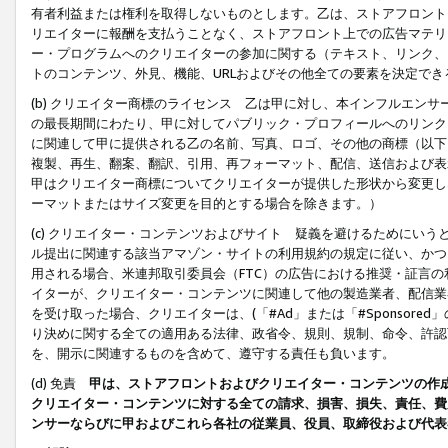
有者利益または権利を取得しないものとします。乙は、ストアフロントに
リエイターに報酬を支払うことなく、ストアフロント上での広告マテリア
ー・プログラムへのクリエイターの参加に関する（テキスト、リンク、
トのコンテンツ、外見、機能、URLおよびその他全ての要素を決定で
(b) クリエイター商標のライセンス 乙は甲に対し、本インフルエン
の最長期間にわたり、甲に対してパブリック・プロフィールへのリンク
に関連して甲に提供される乙の名前、写真、ロゴ、その他の商標（以下
複製、再生、翻案、翻訳、引用、再フォーマット、配信、送信および表
甲はクリエイター商標についてクリエイターが提供した形状から変更し
ーマットまたはサイズ変更を目的とする場合を除きます。）
(c) クリエイター・コンテンツおよびサイト 疑義を避けるためにい
ル提出に関連する該当アマゾン・サイトの利用規約の規定に従い、かつ、
用される場合、米連邦取引委員会（FTC）の広告における推奨・証言
イターが、クリエイター・コンテンツに関連して他の製造業者、配信業
を受け取った場合、クリエイターは、(「#Ad」または「#Sponsor
り決めに関する全ての適用ある法律、政省令、規則、規制、命令、許認
を、開示に関連するものを含めて、遵守する責任も負います。
(d) 免責
甲は、ストアフロントおよびクリエイター・コンテンツの作
クリエイター・コンテンツに対する全ての請求、損害、損失、責任、費
ンサーならびに甲およびこれら各社の従業員、役員、取締役および代表