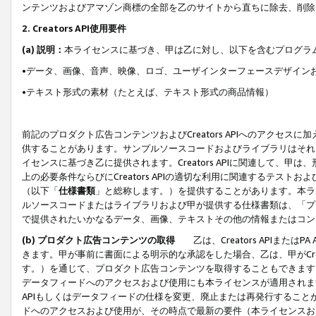
ンテンツおよびアマゾン商標の全部を乙のサイトから直ちに除去、削除
2. Creators API使用要件
(a) 説明：
本ライセンスに基づき、甲は乙に対し、以下を含むプログラ
•データ、画像、音声、映像、ロゴ、ユーザインターフェースデザイン
•テキスト形式の素材（たとえば、テキスト形式の商品情報）
前記のプロダクト広告コンテンツおよびCreators APIへのアクセスに
供することがあります。サンプルソースコードおよびライブラリはそれ
イセンスに基づき乙に提供されます。Creators APIに関連して
上の必要条件ならびにCreators APIの適切な利用に関連するテ
（以下「
仕様書類
」と総称します。）を提供することがあります。本ラ
ルソースコードまたはライブラリおよび甲が提供する仕様書類は、「プ
で提供されたいかなるデータ、画像、テキストその他の情報またはコン
(b) プロダクト広告コンテンツの取得
乙は、Creators APIま
きます。甲が事前に書面による明示的な承認をした場合、乙は、甲がCreator
す。）を通じて、プロダクト広告コンテンツを取得することもできます
データフィードへのアクセスおよび使用にも本ライセンスが適用されます。乙は
APIもしくはデータフィードの仕様を変更、廃止または再発行することがで
ドへのアクセスおよび使用が、その時点で最新の要件（本ライセンスお