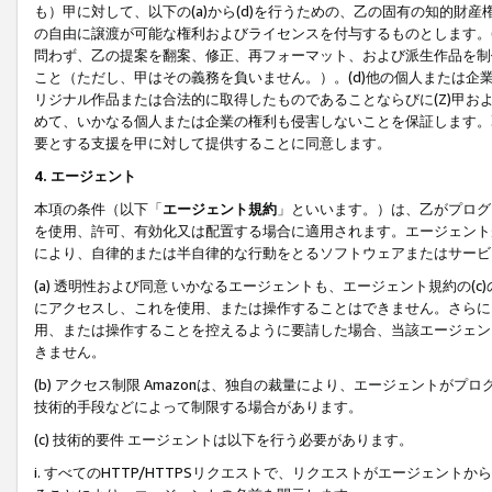
も）甲に対して、以下の(a)から(d)を行うための、乙の固有の知的
の自由に譲渡が可能な権利およびライセンスを付与するものとします。(
問わず、乙の提案を翻案、修正、再フォーマット、および派生作品を制
こと（ただし、甲はその義務を負いません。）。(d)他の個人または企
リジナル作品または合法的に取得したものであることならびに(Z)甲
めて、いかなる個人または企業の権利も侵害しないことを保証します。
要とする支援を甲に対して提供することに同意します。
4. エージェント
本項の条件（以下「
エージェント規約
」といいます。）は、乙がプログ
を使用、許可、有効化又は配置する場合に適用されます。エージェント
により、自律的または半自律的な行動をとるソフトウェアまたはサービ
(a) 透明性および同意 いかなるエージェントも、エージェント規約の
にアクセスし、これを使用、または操作することはできません。さらに、
用、または操作することを控えるように要請した場合、当該エージェン
きません。
(b) アクセス制限 Amazonは、独自の裁量により、エージェント
技術的手段などによって制限する場合があります。
(c) 技術的要件 エージェントは以下を行う必要があります。
i. すべてのHTTP/HTTPSリクエストで、リクエストがエージェ