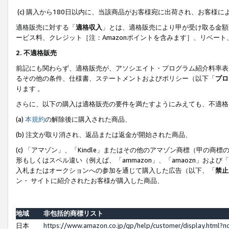
(c) 購入から180日以内に、当該商品がお客様宛に出荷され、お客
適格販売に対する「
適格収入
」とは、適格販売により甲が受け取る金額
ービス料、クレジット［注：Amazonポイントを含みます］、リベー
2. 不適格販売
前記にも関わらず、適格販売が、アソシエイト・プログラム紹介料率表
るその他の条件、仕様書、ステートメントおよびポリシー（以下「
プロ
ります 。
さらに、以下の購入は適格販売の要件を満たすようにみえても、不適格
(a)
本規約
の解除後に購入された商品、
(b) 注文が取り消され、返品または返金が開始された商品、
(c) 「アマゾン」、「Kindle」またはその他のアマゾン商標（甲
形もしくはスペル違い（例えば、「ammazon」、「amaozn」およ
入札またはオークションへの参加を通じて購入した広告（以下、「
禁止
ン・ サイトに紹介されたお客様が購入した商品、
地域
非包括的商標リスト
日本
https://www.amazon.co.jp/gp/help/customer/display.html