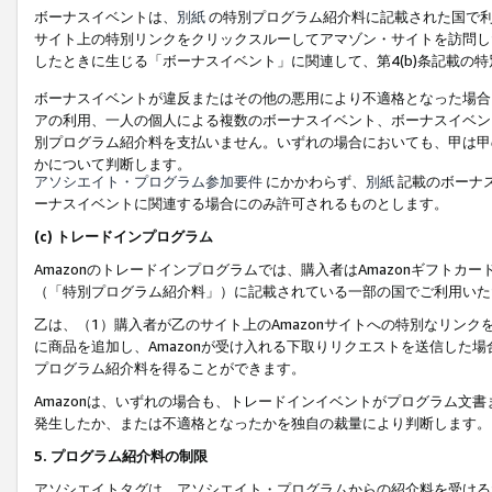
ボーナスイベントは、
別紙
の特別プログラム紹介料に記載された国で利
サイト上の特別リンクをクリックスルーしてアマゾン・サイトを訪問した
したときに生じる「ボーナスイベント」に関連して、第4(b)条記載の
ボーナスイベントが違反またはその他の悪用により不適格となった場合
アの利用、一人の個人による複数のボーナスイベント、ボーナスイベン
別プログラム紹介料を支払いません。いずれの場合においても、甲は甲
かについて判断します。
アソシエイト・プログラム参加要件
にかかわらず、
別紙
記載のボーナ
ーナスイベントに関連する場合にのみ許可されるものとします。
(c) トレードインプログラム
Amazonのトレードインプログラムでは、購入者はAmazonギフト
（「特別プログラム紹介料」）に記載されている一部の国でご利用いた
乙は、（1）購入者が乙のサイト上のAmazonサイトへの特別なリン
に商品を追加し、Amazonが受け入れる下取りリクエストを送信した場
プログラム紹介料を得ることができます。
Amazonは、いずれの場合も、トレードインイベントがプログラム文書
発生したか、または不適格となったかを独自の裁量により判断します。
5. プログラム紹介料の制限
アソシエイトタグは、アソシエイト・プログラムからの紹介料を受ける