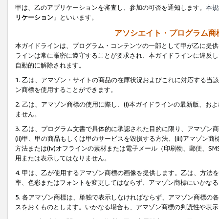
甲は、乙のアプリケーションを審査し、参加の可否を通知します。
本規
リケーション
」といいます。
アソシエイト・プログラム商
本ガイドラインは、プログラム・コンテンツの一部として甲が乙に提供
ラインは常に厳密に遵守することが要求され、本ガイドラインに違反し
自動的に解除されます。
1. 乙は、アマゾン・サイトの商品の在庫状況およびこれに対応する
ン商標を使用することができます。
2. 乙は、アマゾン商標の使用に際し、(i)本ガイドラインの最新版、およ
ません。
3. 乙は、プログラム文書で具体的に承認された目的に限り、アマゾン
(ii)甲、甲の商品もしくは甲のサービスを毀損する方法、(iii)アマ
方法または(iv)オフラインの素材または電子メール（印刷物、郵便、S
用または表示してはなりません。
4. 甲は、乙が使用するアマゾン商標の画像を提供します。乙は、方
率、色彩またはフォントを変更してはならず、アマゾン商標にいかなる
5. 各アマゾン商標は、単独で表示しなければならず、アマゾン商標
スをおくものとします。いかなる場合も、アマゾン商標の判読性や表示