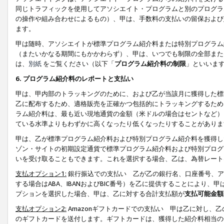
同じトラフィックを使用してアソシエイト・プログラムと別のプログラ
の操作や組み合わせによるもの）、甲は、手数料の支払いの留保および
ます。
甲は随時、アソシエイトが標準プログラム紹介料または特別プログラム
（またいかなる期間にもかかわらず）、甲は、いつでも制限の全部また
は、
別紙
をご覧ください（以下「
プログラム紹介料の制限
」といいま
6. プログラム紹介料のレポートと支払い
甲は、甲内部のトラッキングのために、および乙が当該月に獲得した標
乙に配布するため、適格販売を正確かつ包括的にトラッキングするため
ラム紹介料は、最も近い現地通貨の金額（米ドルの場合はセントなど）
ている水準よりもわずかに高くなったり低くなったりすることがありま
甲は、乙が標準プログラム紹介料および特別プログラム紹介料を獲得し
ゾン・サイトの初期設定通貨で標準プログラム紹介料および特別プログ
いを受け取ることもできます。これを選択する場合、乙は、為替レート
支払オプション1:
銀行振込での支払い 乙が乙の銀行名、口座番号、ア
する場合はABA、IBANおよびBIC番号）を乙に提供することにより
プションを選択した場合、甲は、乙に対する合計支払額が
支払可能金額
支払オプション2:
Amazonギフトカードでの支払い 甲は乙に対し、
のギフトカードを送付します。ギフトカードは、獲得した紹介料相当の