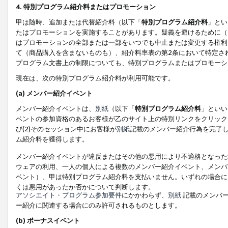
4. 特別プログラム紹介料またはプロモーション
甲は随時、追加または代替紹介料（以下「
特別プログラム紹介料
」とい
たはプロモーションを実施することがあります。疑義を避けるために（
はプロモーションの全部または一部をいつでも中止または変更する権利
て（商品購入を含まないものも）、紹介料率表の第2条において特定さ
プログラム文書上の制限についても、特別プログラムまたはプロモーシ
現在は、次の特別プログラム紹介料が利用可能です。
(a) メンバー紹介イベント
メンバー紹介イベントは、
別紙
（以下「
特別プログラム紹介料
」といい
ベントの参加資格のあるお客様が乙のサイト上の特別リンクをクリック
び(2)そのセッション中にお客様が
別紙
記載のメンバー紹介行為を完了
ム紹介料を獲得します。
メンバー紹介イベントが違反またはその他の悪用により不適格となった
ウェアの利用、一人の個人による複数のメンバー紹介イベント、メンバ
ベント）、甲は特別プログラム紹介料を支払いません。いずれの場合に
くは悪用があったか否かについて判断します。
アソシエイト・プログラム参加要件
にかかわらず、
別紙
記載のメンバー
ー紹介に関連する場合にのみ許可されるものとします。
(b) ボーナスイベント