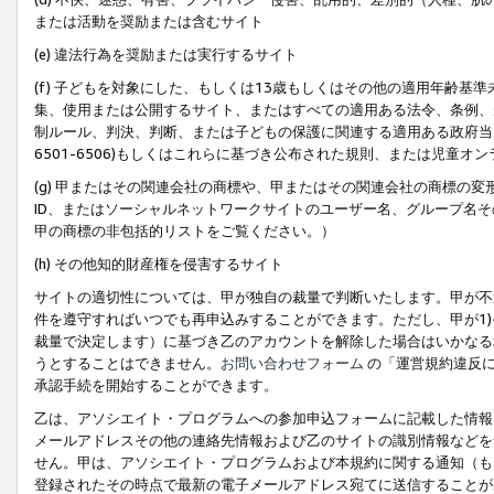
または活動を奨励または含むサイト
(e) 違法行為を奨励または実行するサイト
(f) 子どもを対象にした、もしくは13歳もしくはその他の適用年齢
集、使用または公開するサイト、またはすべての適用ある法令、条例、
制ルール、判決、判断、または子どもの保護に関連する適用ある政府当局の要
6501-6506)もしくはこれらに基づき公布された規則、または児童オ
(g) 甲またはその関連会社の商標や、甲またはその関連会社の商標の
ID、またはソーシャルネットワークサイトのユーザー名、グループ名
甲の商標の非包括的リストをご覧ください。）
(h) その他知的財産権を侵害するサイト
サイトの適切性については、甲が独自の裁量で判断いたします。甲が不
件を遵守すればいつでも再申込みすることができます。ただし、甲が1)
裁量で決定します）に基づき乙のアカウントを解除した場合はいかなる
うとすることはできません。
お問い合わせフォーム
の「運営規約違反に
承認手続を開始することができます。
乙は、アソシエイト・プログラムへの参加申込フォームに記載した情報
メールアドレスその他の連絡先情報および乙のサイトの識別情報などを
せん。甲は、アソシエイト・プログラムおよび本規約に関する通知（も
登録されたその時点で最新の電子メールアドレス宛てに送信することが