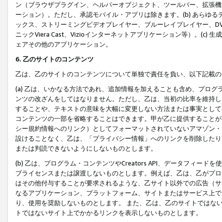
ン（ブラウザプラグイン、ヘルパーオブジェクト、ツールバー、拡張機
ーション）。ただし、承認モバイル・アプリは除きます。(b) あらゆ
ックス、ストリーミングビデオプレイヤー、ブルーレイプレイヤー、DVDプ
ニックViera Cast、Vizioインターネットアプリケーション等）。(
ェアその他のアプリケーション。
6. 乙のサイトのコンテンツ
乙は、乙のサイトのコンテンツについて単独で責任を負い、以下記載の
(a) 乙は、いかなる方法であれ、追加情報を加えることも含め、プロ
ンツの改ざんをしてはなりません。ただし、乙は、当初の比率を維持し
することや、テキストの意味を大幅に変更しない方法または事実として
コンテンツの一部を省略することはできます。甲が乙に提供することが
シー規約情報へのリンク）としてフォーマットされていないアマゾン・
設けることなく、乙は、「プライバシー情報」へのリンクを削除したり
または判読できないようにしないものとします。
(b) 乙は、プログラム・コンテンツやCreators API、データフ
ブライセンスまたは譲渡しないものとします。例えば、乙は、乙がプロ
はその他付与することが要求されるような、乙サイト以外での広告（サ
なるアプリケーション、プラットフォーム、サイトまたはサービス上で
り、使用を奨励しないものとします。 また、乙は、乙のサイトではな
トではないサイト上でかかるリンクを表示しないものとします。