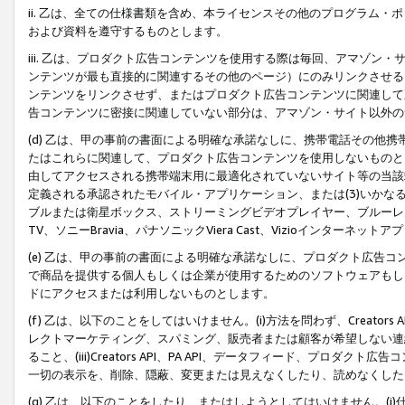
ii. 乙は、全ての仕様書類を含め、本ライセンスその他のプログラム
および資料を遵守するものとします。
iii. 乙は、プロダクト広告コンテンツを使用する際は毎回、アマゾ
ンテンツが最も直接的に関連するその他のページ）にのみリンクさせる
ンテンツをリンクさせず、またはプロダクト広告コンテンツに関連して
告コンテンツに密接に関連していない部分は、アマゾン・サイト以外の
(d) 乙は、甲の事前の書面による明確な承諾なしに、携帯電話その他
たはこれらに関連して、プロダクト広告コンテンツを使用しないものと
由してアクセスされる携帯端末用に最適化されていないサイト等の当該端
定義される承認されたモバイル・アプリケーション、または(3)いか
ブルまたは衛星ボックス、ストリーミングビデオプレイヤー、ブルーレイ
TV、ソニーBravia、パナソニックViera Cast、Vizioインター
(e) 乙は、甲の事前の書面による明確な承諾なしに、プロダクト広告
で商品を提供する個人もしくは企業が使用するためのソフトウェアもしくはその
ドにアクセスまたは利用しないものとします。
(f) 乙は、以下のことをしてはいけません。(i)方法を問わず、Creator
レクトマーケティング、スパミング、販売者または顧客が希望しない連
ること、(iii)Creators API、PA API、データフィード、プ
一切の表示を、削除、隠蔽、変更または見えなくしたり、読めなくした
(g) 乙は、以下のことをしたり、またはしようとしてはいけません。(