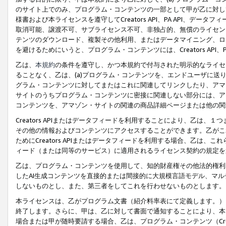
のサイト上でのみ、プログラム・コンテンツの一部として甲が乙に対し
様書および本ライセンスを遵守してCreators API、PA API、
取消可能、譲渡不可、サブライセンス不可、非独占的、無償のライセン
テンツのダウンロード、複製その他利用、またはデータマイニング、ロ
を避けるためにいうと、プログラム・コンテンツには、Creators AP
乙は、
本規約
の条件を遵守し、かつ本規約で付与された明示的なライセ
ることなく、乙は、(a)プログラム・コンテンツを、エンドユーザに
グラム・コンテンツに対してまたはこれに関連してリンクしたり、アマ
サイトのうちプログラム・コンテンツに密接に関連しない部分には、ア
コンテンツを、アマゾン・サイトの関連の商品詳細ページまたは他の関
Creators APIまたはデータフィードを利用することにより、乙は、
その他の情報およびコンテンツにアクセスすることができます。乙がこ
ためにCreators APIまたはデータフィードを利用する場合、乙は、こ
ィード（または同等のサービス）に適用されるライセンス契約の規定を
乙は、プログラム・コンテンツを使用して、知的財産権その他法的権利
したAI生成コンテンツを直接的または間接的に大規模言語モデル、マ
しないものとし、また、第三者をしてこれを行わせないものとします。
本ライセンスは、乙がプログラム文書（紹介料率表にて定義します。）
終了します。さらに、甲は、乙に対して書面で通知することにより、本
場合または甲が随時要請する場合、乙は、プログラム・コンテンツ（Cre