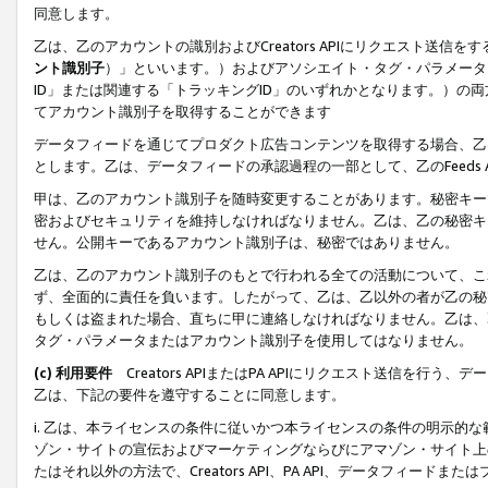
同意します。
乙は、乙のアカウントの識別およびCreators APIにリクエスト送
ント識別子
）」といいます。）およびアソシエイト・タグ・パラメータ（
ID」または関連する「トラッキングID」のいずれかとなります。）の両方
てアカウント識別子を取得することができます
データフィードを通じてプロダクト広告コンテンツを取得する場合、乙は、Cre
とします。乙は、データフィードの承認過程の一部として、乙のFeeds
甲は、乙のアカウント識別子を随時変更することがあります。秘密キー
密およびセキュリティを維持しなければなりません。乙は、乙の秘密キ
せん。公開キーであるアカウント識別子は、秘密ではありません。
乙は、乙のアカウント識別子のもとで行われる全ての活動について、こ
ず、全面的に責任を負います。したがって、乙は、乙以外の者が乙の秘
もしくは盗まれた場合、直ちに甲に連絡しなければなりません。乙は、
タグ・パラメータまたはアカウント識別子を使用してはなりません。
(c) 利用要件
Creators APIまたはPA APIにリクエスト送信を
乙は、下記の要件を遵守することに同意します。
i. 乙は、本ライセンスの条件に従いかつ本ライセンスの条件の明示的
ゾン・サイトの宣伝およびマーケティングならびにアマゾン・サイト上
たはそれ以外の方法で、Creators API、PA API、データフィー