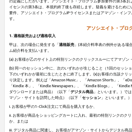
の定義にしたがいます。アソシエイト・プログラム参加要件の第3条お
イセンスの第3条は、本規約終了後も存続します。疑義を避けるためにい
要件、アソシエイト・プログラムIPライセンスまたはアマゾン・イン
す。
アソシエイト・プログ
1. 適格販売および適格収入
甲は、次の場合に発生する「
適格販売
」(本紹介料率表の例外がある場
ム紹介料を支払います。
(a) お客様が乙のサイト上の特別リンクのクリックスルーにてアマゾン
(b) 同一のセッション中に、次のいずれかが生じること（1回のセッ
下のいずれかが最初に生じたときに終了します。(x)お客様の当該クリッ
り決定します。例えば「Amazon Music」、「Amazon Shorts」、「eDo
「Kindle 本」、「Kindle Newspapers」、 「Kindle Blogs」、「
ダウンロードまたは商品）（以下「
デジタル商品
」といいます。）では
マゾン・サイトを訪問した時点）（以下「
セッション
」といいます。）
i. お客様が甲の1-Click注文にて商品を購入するか、
ii. お客様が商品をショッピングカートに入れ、最初の特別リンクの
か、または
iii. デジタル商品に関連し、お客様がアマゾン・サイトからデジタ