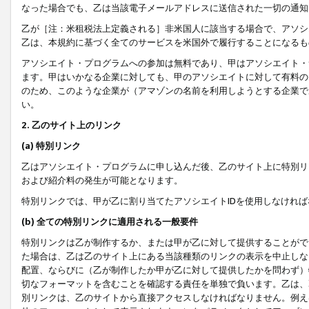
なった場合でも、乙は当該電子メールアドレスに送信された一切の通知
乙が［注：米租税法上定義される］非米国人に該当する場合で、アソシ
乙は、本規約に基づく全てのサービスを米国外で履行することになるも
アソシエイト・プログラムへの参加は無料であり、甲はアソシエイト・
ます。甲はいかなる企業に対しても、甲のアソシエイトに対して有料の
のため、このような企業が（アマゾンの名前を利用しようとする企業で
い。
2. 乙のサイト上のリンク
(a) 特別リンク
乙はアソシエイト・プログラムに申し込んだ後、乙のサイト上に特別リ
および紹介料の発生が可能となります。
特別リンクでは、甲が乙に割り当てたアソシエイトIDを使用しなけれ
(b) 全ての特別リンクに適用される一般要件
特別リンクは乙が制作するか、または甲が乙に対して提供することがで
た場合は、乙は乙のサイト上にある当該種類のリンクの表示を中止しな
配置、ならびに（乙が制作したか甲が乙に対して提供したかを問わず）
切なフォーマットを含むことを確認する責任を単独で負います。乙は、
別リンクは、乙のサイトから直接アクセスしなければなりません。例えば、