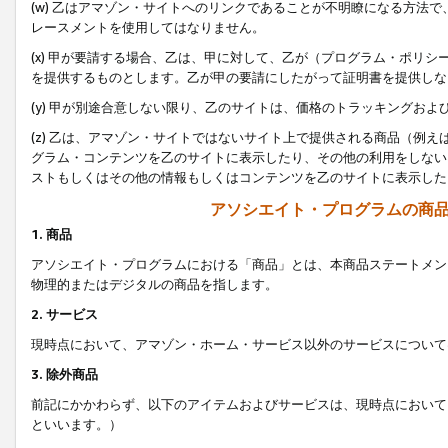
(w) 乙はアマゾン・サイトへのリンクであることが不明瞭になる方法
レースメントを使用してはなりません。
(x) 甲が要請する場合、乙は、甲に対して、乙が（プログラム・ポリ
を提供するものとします。乙が甲の要請にしたがって証明書を提供しな
(y) 甲が別途合意しない限り、乙のサイトは、価格のトラッキングお
(z) 乙は、アマゾン・サイトではないサイト上で提供される商品（例
グラム・コンテンツを乙のサイトに表示したり、その他の利用をしない
ストもしくはその他の情報もしくはコンテンツを乙のサイトに表示した
アソシエイト・プログラムの商
1. 商品
アソシエイト・プログラムにおける「商品」とは、本商品ステートメン
物理的またはデジタルの商品を指します。
2. サービス
現時点において、アマゾン・ホーム・サービス以外のサービスについて
3. 除外商品
前記にかかわらず、以下のアイテムおよびサービスは、現時点において
といいます。）