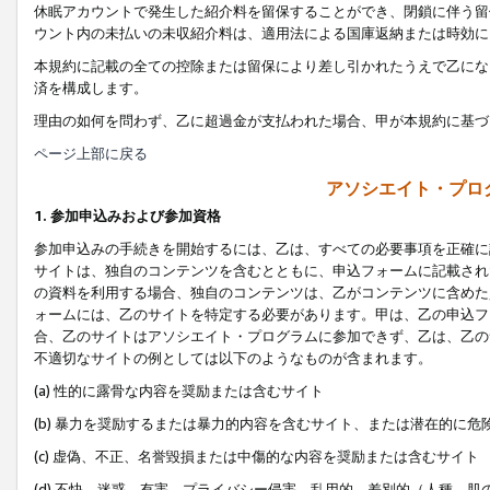
休眠アカウントで発生した紹介料を留保することができ、閉鎖に伴う留
ウント内の未払いの未収紹介料は、適用法による国庫返納または時効に
本規約に記載の全ての控除または留保により差し引かれたうえで乙にな
済を構成します。
理由の如何を問わず、乙に超過金が支払われた場合、甲が本規約に基づ
ページ上部に戻る
アソシエイト・プロ
1. 参加申込みおよび参加資格
参加申込みの手続きを開始するには、乙は、すべての必要事項を正確に
サイトは、独自のコンテンツを含むとともに、申込フォームに記載され
の資料を利用する場合、独自のコンテンツは、乙がコンテンツに含めた
ォームには、乙のサイトを特定する必要があります。甲は、乙の申込フ
合、乙のサイトはアソシエイト・プログラムに参加できず、乙は、乙の
不適切なサイトの例としては以下のようなものが含まれます。
(a) 性的に露骨な内容を奨励または含むサイト
(b) 暴力を奨励するまたは暴力的内容を含むサイト、または潜在的に
(c) 虚偽、不正、名誉毀損または中傷的な内容を奨励または含むサイト
(d) 不快、迷惑、有害、プライバシー侵害、乱用的、差別的（人種、