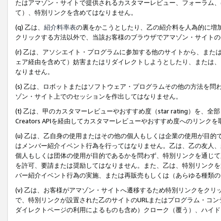
たはアマゾン・サイトで提供されるカスタマーレビュー、フォーラム、
て）、特別リンクを含めてはなりません。
(q) 乙は、
紹介料率表
の裏をかこうとしたり、乙の紹介料を人為的に増
クリックする方法以外で、当該お客様のブラウザでアマゾン・サイトの
(r) 乙は、アソシエイト・プログラムに参加する他のサイトから、ま
ェア経由を含めて）妨害またはリダイレクトしようとしたり、または、
なりません。
(s) 乙は、ロボットまたはソフトウェア・プログラムその他の方法を
ゾン・サイト上でのセッションを作出してはなりません。
(t) 乙は、甲のカスタマーレビューやおすすめ度（star rating
Creators APIを経由してカスタマーレビューやおすすめ度へのリンク
(u) 乙は、乙自身の使用またはその他の個人もしくは企業の使用が目
はメンバー紹介イベント行為を行ってはなりません。乙は、乙の友人、
個人もしくは団体の使用が目的であるかを問わず、特別リンクを通じて
を許可、要請または奨励してはなりません。また、乙は、特別リンクを
バー紹介イベント行為の実施、または再販売もしくは（あらゆる種類の
(v) 乙は、お客様がアマゾン・サイトへ遷移するため特別リンクをク
で、特別リンクが設置された乙のサイトのURLまたはプログラム・コ
ダイレクトページの利用によるものも含め）クローク（覆う）、ハイド