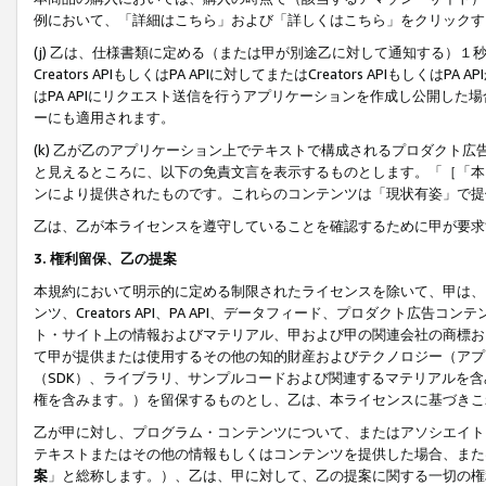
例において、「詳細はこちら」および「詳しくはこちら」をクリックす
(j) 乙は、仕様書類に定める（または甲が別途乙に対して通知する）
Creators APIもしくはPA APIに対してまたはCreators APIもしく
はPA APIにリクエスト送信を行うアプリケーションを作成し公開し
ーにも適用されます。
(k) 乙が乙のアプリケーション上でテキストで構成されるプロダクト
と見えるところに、以下の免責文言を表示するものとします。「［「本
ンにより提供されたものです。これらのコンテンツは「現状有姿」で提
乙は、乙が本ライセンスを遵守していることを確認するために甲が要求
3. 権利留保、乙の提案
本規約において明示的に定める制限されたライセンスを除いて、甲は、
ンツ、Creators API、PA API、データフィード、プロダクト
ト・サイト上の情報およびマテリアル、甲および甲の関連会社の商標お
て甲が提供または使用するその他の知的財産およびテクノロジー（アプ
（SDK）、ライブラリ、サンプルコードおよび関連するマテリアルを
権を含みます。）を留保するものとし、乙は、本ライセンスに基づきこ
乙が甲に対し、プログラム・コンテンツについて、またはアソシエイト
テキストまたはその他の情報もしくはコンテンツを提供した場合、また
案
」と総称します。）、乙は、甲に対して、乙の提案に関する一切の権