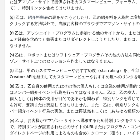
たはアマゾン・サイトで提供されるカスタマーレビュー、フォーラム、
て）、特別リンクを含めてはなりません。
(q) 乙は、
紹介料率表
の裏をかこうとしたり、乙の紹介料を人為的に増
クリックする方法以外で、当該お客様のブラウザでアマゾン・サイトの
(r) 乙は、アソシエイト・プログラムに参加する他のサイトから、ま
ェア経由を含めて）妨害またはリダイレクトしようとしたり、または、
なりません。
(s) 乙は、ロボットまたはソフトウェア・プログラムその他の方法を
ゾン・サイト上でのセッションを作出してはなりません。
(t) 乙は、甲のカスタマーレビューやおすすめ度（star rating
Creators APIを経由してカスタマーレビューやおすすめ度へのリンク
(u) 乙は、乙自身の使用またはその他の個人もしくは企業の使用が目
はメンバー紹介イベント行為を行ってはなりません。乙は、乙の友人、
個人もしくは団体の使用が目的であるかを問わず、特別リンクを通じて
を許可、要請または奨励してはなりません。また、乙は、特別リンクを
バー紹介イベント行為の実施、または再販売もしくは（あらゆる種類の
(v) 乙は、お客様がアマゾン・サイトへ遷移するため特別リンクをク
で、特別リンクが設置された乙のサイトのURLまたはプログラム・コ
ダイレクトページの利用によるものも含め）クローク（覆う）、ハイド