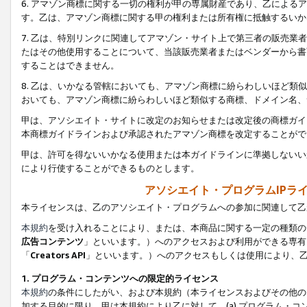
6. アマゾン商標に関する一切の権利が甲の専属財産であり、乙によ
す。乙は、アマゾン商標に関する甲の権利または所有権に抵触するいか
7. 乙は、特別リンクに関連してアマゾン・サイト上で第三者の販売
たはその他使用することについて、当該販売業者またはベンダーから書
することはできません。
8. 乙は、いかなる管轄においても、アマゾン商標に紛らわしいほど
おいても、アマゾン商標に紛らわしいほど類似する商標、ドメイン名、
甲は、アソシエイト・サイトに改定のお知らせまたは改定後の商標ガイ
本商標ガイドラインおよび承認されたアマゾン商標を改定することがで
甲は、許可を得ないいかなる使用または本ガイドラインに準拠しないい
により行使することができるものとします。
アソシエイト・プログラムIPラ
本ライセンスは、乙のアソシエイト・プログラムへの参加に関連して乙
本規約
を受け入れることにより、または、本商品に関する一定の種類の
広告コンテンツ
」といいます。）へのアクセスおよび利用ができる専有
「
Creators API
」といいます。）へのアクセスもしくは使用により、
1. プログラム・コンテンツへの限定的ライセンス
本規約
の条件にしたがい、および本規約（本ライセンスおよびその他の
加する目的に限り、甲は本規約により乙に対して、(a) プログラム・コ