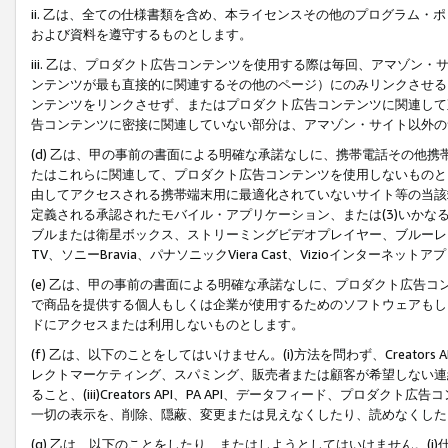
ii. 乙は、全ての仕様書類を含め、本ライセンスその他のプログラム
および資料を遵守するものとします。
iii. 乙は、プロダクト広告コンテンツを使用する際は毎回、アマゾ
ンテンツが最も直接的に関連するその他のページ）にのみリンクさせる
ンテンツをリンクさせず、またはプロダクト広告コンテンツに関連して
告コンテンツに密接に関連していない部分は、アマゾン・サイト以外の
(d) 乙は、甲の事前の書面による明確な承諾なしに、携帯電話その他
たはこれらに関連して、プロダクト広告コンテンツを使用しないものと
由してアクセスされる携帯端末用に最適化されていないサイト等の当該端
定義される承認されたモバイル・アプリケーション、または(3)いか
ブルまたは衛星ボックス、ストリーミングビデオプレイヤー、ブルーレイ
TV、ソニーBravia、パナソニックViera Cast、Vizioインター
(e) 乙は、甲の事前の書面による明確な承諾なしに、プロダクト広告
で商品を提供する個人もしくは企業が使用するためのソフトウェアもしくはその
ドにアクセスまたは利用しないものとします。
(f) 乙は、以下のことをしてはいけません。(i)方法を問わず、Creator
レクトマーケティング、スパミング、販売者または顧客が希望しない連
ること、(iii)Creators API、PA API、データフィード、プ
一切の表示を、削除、隠蔽、変更または見えなくしたり、読めなくした
(g) 乙は、以下のことをしたり、またはしようとしてはいけません。(