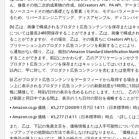
ん、修復その他二次的成果物の作成。(ii)Creators API、PA 
るソースコードその他の基礎となる要素（モデル、モデルパラメーター
るため、リバースエンジニアリング、ディスアセンブル、ディコンパイ
(h) 乙は、画像で構成されるプロダクト広告コンテンツを保存または
については最長24時間保存することができます。乙は、画像で構成さ
ることができますが、その場合、乙は、その後直ちに Creators AP
プリケーション上のプロダクト広告コンテンツを刷新することにより、
ら通知がない限り、乙は、個別のAmazon Standard Identification Nu
することができます。前記にかかわらず、乙のアプリケーションがクラ
プロダクト広告コンテンツを保存またはキャッシュしてはいけません。
以内に、甲に対して、プロダクト広告コンテンツを含むまたは使用する
(i) 乙がプロダクト広告コンテンツをデータフィードから取得する場合または
ン上に表示されるプロダクト広告コンテンツの刷新頻度が1時間に1回
報に隣接して、時刻/日付の表示を含めるものとします。ただし、乙の
び刷新と同日中である間は、表示のうち日付の部分を省略することがで
• Amazon.co.jp 価格： ¥3,277 (2008年1月7日 14:11（日本標準
• Amazon.co.jp 価格： ¥3,277 (14:11（日本標準時）時点 −詳しくは
また、乙は、下記の免責文言を、価格情報または入手可能性についての
ップアップその他類似の方法で表示しなければなりません。「価格およ
本商品の購入においては、購入の時点で（該当するアマゾン・サイト）