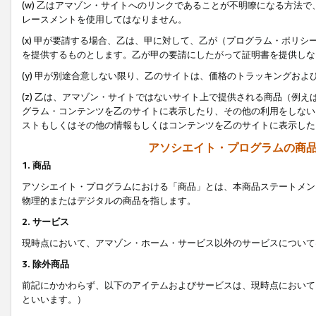
(w) 乙はアマゾン・サイトへのリンクであることが不明瞭になる方法
レースメントを使用してはなりません。
(x) 甲が要請する場合、乙は、甲に対して、乙が（プログラム・ポリ
を提供するものとします。乙が甲の要請にしたがって証明書を提供しな
(y) 甲が別途合意しない限り、乙のサイトは、価格のトラッキングお
(z) 乙は、アマゾン・サイトではないサイト上で提供される商品（例
グラム・コンテンツを乙のサイトに表示したり、その他の利用をしない
ストもしくはその他の情報もしくはコンテンツを乙のサイトに表示した
アソシエイト・プログラムの商
1. 商品
アソシエイト・プログラムにおける「商品」とは、本商品ステートメン
物理的またはデジタルの商品を指します。
2. サービス
現時点において、アマゾン・ホーム・サービス以外のサービスについて
3. 除外商品
前記にかかわらず、以下のアイテムおよびサービスは、現時点において
といいます。）