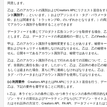
同意します。
乙は、乙のアカウントの識別およびCreators APIにリクエスト送
ント識別子
）」といいます。）およびアソシエイト・タグ・パラメータ（
ID」または関連する「トラッキングID」のいずれかとなります。）の両方
てアカウント識別子を取得することができます
データフィードを通じてプロダクト広告コンテンツを取得する場合、乙は、Cre
とします。乙は、データフィードの承認過程の一部として、乙のFeeds
甲は、乙のアカウント識別子を随時変更することがあります。秘密キー
密およびセキュリティを維持しなければなりません。乙は、乙の秘密キ
せん。公開キーであるアカウント識別子は、秘密ではありません。
乙は、乙のアカウント識別子のもとで行われる全ての活動について、こ
ず、全面的に責任を負います。したがって、乙は、乙以外の者が乙の秘
もしくは盗まれた場合、直ちに甲に連絡しなければなりません。乙は、
タグ・パラメータまたはアカウント識別子を使用してはなりません。
(c) 利用要件
Creators APIまたはPA APIにリクエスト送信を
乙は、下記の要件を遵守することに同意します。
i. 乙は、本ライセンスの条件に従いかつ本ライセンスの条件の明示的
ゾン・サイトの宣伝およびマーケティングならびにアマゾン・サイト上
たはそれ以外の方法で、Creators API、PA API、データフィー