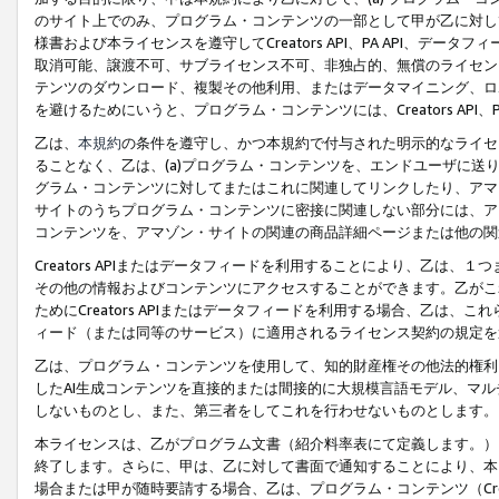
のサイト上でのみ、プログラム・コンテンツの一部として甲が乙に対し
様書および本ライセンスを遵守してCreators API、PA API、
取消可能、譲渡不可、サブライセンス不可、非独占的、無償のライセン
テンツのダウンロード、複製その他利用、またはデータマイニング、ロ
を避けるためにいうと、プログラム・コンテンツには、Creators AP
乙は、
本規約
の条件を遵守し、かつ本規約で付与された明示的なライセ
ることなく、乙は、(a)プログラム・コンテンツを、エンドユーザに
グラム・コンテンツに対してまたはこれに関連してリンクしたり、アマ
サイトのうちプログラム・コンテンツに密接に関連しない部分には、ア
コンテンツを、アマゾン・サイトの関連の商品詳細ページまたは他の関
Creators APIまたはデータフィードを利用することにより、乙は、
その他の情報およびコンテンツにアクセスすることができます。乙がこ
ためにCreators APIまたはデータフィードを利用する場合、乙は、こ
ィード（または同等のサービス）に適用されるライセンス契約の規定を
乙は、プログラム・コンテンツを使用して、知的財産権その他法的権利
したAI生成コンテンツを直接的または間接的に大規模言語モデル、マ
しないものとし、また、第三者をしてこれを行わせないものとします。
本ライセンスは、乙がプログラム文書（紹介料率表にて定義します。）
終了します。さらに、甲は、乙に対して書面で通知することにより、本
場合または甲が随時要請する場合、乙は、プログラム・コンテンツ（Cre