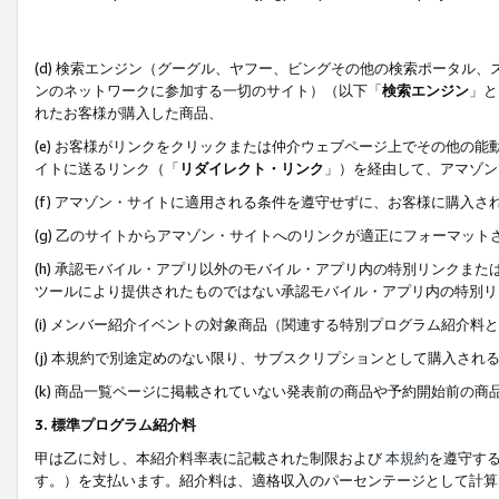
(d) 検索エンジン（グーグル、ヤフー、ビングその他の検索ポータル
ンのネットワークに参加する一切のサイト）（以下「
検索エンジン
」と
れたお客様が購入した商品、
(e) お客様がリンクをクリックまたは仲介ウェブページ上でその他の
イトに送るリンク（「
リダイレクト・リンク
」）を経由して、アマゾン
(f) アマゾン・サイトに適用される条件を遵守せずに、お客様に購入さ
(g) 乙のサイトからアマゾン・サイトへのリンクが適正にフォーマッ
(h) 承認モバイル・アプリ以外のモバイル・アプリ内の特別リンクまたはC
ツールにより提供されたものではない承認モバイル・アプリ内の特別リ
(i) メンバー紹介イベントの対象商品（関連する特別プログラム紹介料と
(j) 本規約で別途定めのない限り、サブスクリプションとして購入され
(k) 商品一覧ページに掲載されていない発表前の商品や予約開始前の商
3. 標準プログラム紹介料
甲は乙に対し、本紹介料率表に記載された制限および
本規約
を遵守す
す。）を支払います。紹介料は、適格収入のパーセンテージとして計算