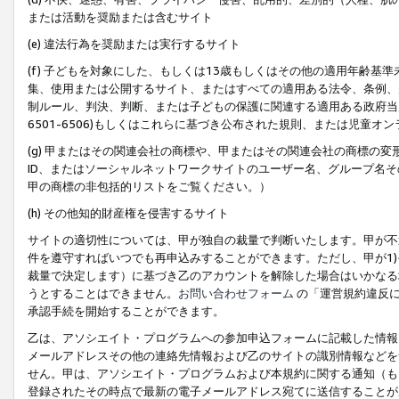
または活動を奨励または含むサイト
(e) 違法行為を奨励または実行するサイト
(f) 子どもを対象にした、もしくは13歳もしくはその他の適用年齢
集、使用または公開するサイト、またはすべての適用ある法令、条例、
制ルール、判決、判断、または子どもの保護に関連する適用ある政府当局の要
6501-6506)もしくはこれらに基づき公布された規則、または児童オ
(g) 甲またはその関連会社の商標や、甲またはその関連会社の商標の
ID、またはソーシャルネットワークサイトのユーザー名、グループ名
甲の商標の非包括的リストをご覧ください。）
(h) その他知的財産権を侵害するサイト
サイトの適切性については、甲が独自の裁量で判断いたします。甲が不
件を遵守すればいつでも再申込みすることができます。ただし、甲が1)
裁量で決定します）に基づき乙のアカウントを解除した場合はいかなる
うとすることはできません。
お問い合わせフォーム
の「運営規約違反に
承認手続を開始することができます。
乙は、アソシエイト・プログラムへの参加申込フォームに記載した情報
メールアドレスその他の連絡先情報および乙のサイトの識別情報などを
せん。甲は、アソシエイト・プログラムおよび本規約に関する通知（も
登録されたその時点で最新の電子メールアドレス宛てに送信することが