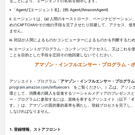
ることにより、エージェントの名前を開示します。
• 「Agent/ [エージェント名]」(例: Agent/AmazonAgent)
ii. エージェントは、(a) 人間のキーストローク、ページナビゲーシ
めのCAPTCHAやその他の手段を完了させたり回避して、アクセス、
ません。
iii. 対話が人間によるものかコンピューターによるものかを判断する
iv. エージェントがプログラム・コンテンツにアクセスし、又はこれ
ことを目的とした手段を迂回その他回避しないでください。
アマゾン・インフルエンサー・プログラム・
アソシエイト・プログラム「
アマゾン・インフルエンサー・プログラム
program.amazon.com/influencers
をご覧ください。）乙は、アソシエ
環として、消費者の購入を促進するソーシャルメディアのプレゼンスと
ー・プログラムに参加するには、資格を有するアソシエイト（以下「
イ
す。）は、アマゾンの質的量的基準を満たし、登録プロセスを完了し、
しなければなりません。
1.
登録情報、ストアフロント