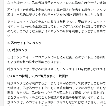
なった場合でも、乙は当該電子メールアドレスに送信された一切の通知
乙が［注：米租税法上定義される］非米国人に該当する場合で、アソシ
乙は、本規約に基づく全てのサービスを米国外で履行することになるも
アソシエイト・プログラムへの参加は無料であり、甲はアソシエイト・
ます。甲はいかなる企業に対しても、甲のアソシエイトに対して有料の
のため、このような企業が（アマゾンの名前を利用しようとする企業で
い。
2. 乙のサイト上のリンク
(a) 特別リンク
乙はアソシエイト・プログラムに申し込んだ後、乙のサイト上に特別リ
および紹介料の発生が可能となります。
特別リンクでは、甲が乙に割り当てたアソシエイトIDを使用しなけれ
(b) 全ての特別リンクに適用される一般要件
特別リンクは乙が制作するか、または甲が乙に対して提供することがで
た場合は、乙は乙のサイト上にある当該種類のリンクの表示を中止しな
配置、ならびに（乙が制作したか甲が乙に対して提供したかを問わず）
切なフォーマットを含むことを確認する責任を単独で負います。乙は、
別リンクは、乙のサイトから直接アクセスしなければなりません。例えば、