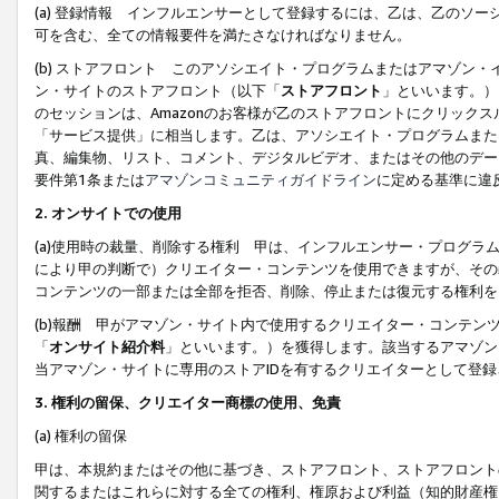
(a) 登録情報 インフルエンサーとして登録するには、乙は、乙のソ
可を含む、全ての情報要件を満たさなければなりません。
(b) ストアフロント このアソシエイト・プログラムまたはアマゾン
ン・サイトのストアフロント（以下「
ストアフロント
」といいます。）
のセッションは、Amazonのお客様が乙のストアフロントにクリック
「サービス提供」に相当します。乙は、アソシエイト・プログラムまた
真、編集物、リスト、コメント、デジタルビデオ、またはその他のデー
要件第1条または
アマゾンコミュニティガイドライン
に定める基準に違
2.
オンサイトでの使用
(a)使用時の裁量、削除する権利 甲は、インフルエンサー・プログラ
により甲の判断で）クリエイター・コンテンツを使用できますが、その
コンテンツの一部または全部を拒否、削除、停止または復元する権利を
(b)報酬 甲がアマゾン・サイト内で使用するクリエイター・コンテン
「
オンサイト紹介料
」といいます。）を獲得します。該当するアマゾン
当アマゾン・サイトに専用のストアIDを有するクリエイターとして登
3.
権利の留保、クリエイター商標の使用、免責
(a) 権利の留保
甲は、本規約またはその他に基づき、ストアフロント、ストアフロント
関するまたはこれらに対する全ての権利、権原および利益（知的財産権