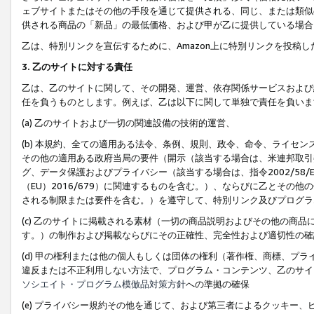
ェブサイトまたはその他の手段を通じて提供される、同じ、または類似
供される商品の「新品」の最低価格、および甲が乙に提供している場合
乙は、特別リンクを宣伝するために、Amazon上に特別リンクを投稿し
3. 乙のサイトに対する責任
乙は、乙のサイトに関して、その開発、運営、依存関係サービスおよび
任を負うものとします。例えば、乙は以下に関して単独で責任を負いま
(a) 乙のサイトおよび一切の関連設備の技術的運営、
(b) 本規約、全ての適用ある法令、条例、規則、政令、命令、ライセ
その他の適用ある政府当局の要件（開示（該当する場合は、米連邦取引
グ、データ保護およびプライバシー（該当する場合は、指令2002/58
（EU）2016/679）に関連するものを含む。）、ならびに乙とそ
される制限または要件を含む。）を遵守して、特別リンク及びプログラ
(c) 乙のサイトに掲載される素材（一切の商品説明およびその他の商
す。）の制作および掲載ならびにその正確性、完全性および適切性の確
(d) 甲の権利または他の個人もしくは団体の権利（著作権、商標、プ
違反または不正利用しない方法で、プログラム・コンテンツ、乙のサイ
ソシエイト・プログラム模倣品対策方針
への準拠の確保
(e) プライバシー規約その他を通じて、および第三者によるクッキー