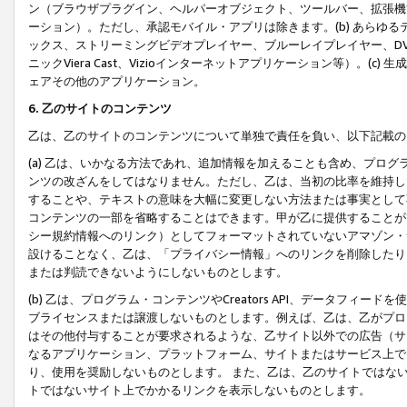
ン（ブラウザプラグイン、ヘルパーオブジェクト、ツールバー、拡張機
ーション）。ただし、承認モバイル・アプリは除きます。(b) あらゆ
ックス、ストリーミングビデオプレイヤー、ブルーレイプレイヤー、DVDプ
ニックViera Cast、Vizioインターネットアプリケーション等）。(
ェアその他のアプリケーション。
6. 乙のサイトのコンテンツ
乙は、乙のサイトのコンテンツについて単独で責任を負い、以下記載の
(a) 乙は、いかなる方法であれ、追加情報を加えることも含め、プロ
ンツの改ざんをしてはなりません。ただし、乙は、当初の比率を維持し
することや、テキストの意味を大幅に変更しない方法または事実として
コンテンツの一部を省略することはできます。甲が乙に提供することが
シー規約情報へのリンク）としてフォーマットされていないアマゾン・
設けることなく、乙は、「プライバシー情報」へのリンクを削除したり
または判読できないようにしないものとします。
(b) 乙は、プログラム・コンテンツやCreators API、データフ
ブライセンスまたは譲渡しないものとします。例えば、乙は、乙がプロ
はその他付与することが要求されるような、乙サイト以外での広告（サ
なるアプリケーション、プラットフォーム、サイトまたはサービス上で
り、使用を奨励しないものとします。 また、乙は、乙のサイトではな
トではないサイト上でかかるリンクを表示しないものとします。