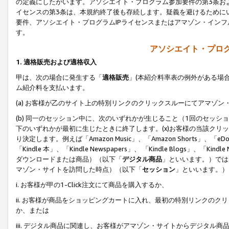
の定義にしたがいます。アソシエイト・プログラム参加要件の第3条お
イセンスの第3条は、本規約終了後も存続します。疑義を避けるためにい
要件、アソシエイト・プログラムIPライセンスまたはアマゾン・イン
す。
アソシエイト・プログ
1. 適格販売および適格収入
甲は、次の場合に発生する「
適格販売
」(本紹介料率表の例外がある場
ム紹介料を支払います。
(a) お客様が乙のサイト上の特別リンクのクリックスルーにてアマゾン
(b) 同一のセッション中に、次のいずれかが生じること（1回のセッ
下のいずれかが最初に生じたときに終了します。(x)お客様の当該クリッ
り決定します。例えば「Amazon Music」、「Amazon Shorts」、「eDo
「Kindle 本」、「Kindle Newspapers」、 「Kindle Blogs」、「
ダウンロードまたは商品）（以下「
デジタル商品
」といいます。）では
マゾン・サイトを訪問した時点）（以下「
セッション
」といいます。）
i. お客様が甲の1-Click注文にて商品を購入するか、
ii. お客様が商品をショッピングカートに入れ、最初の特別リンクの
か、または
iii. デジタル商品に関連し、お客様がアマゾン・サイトからデジタ