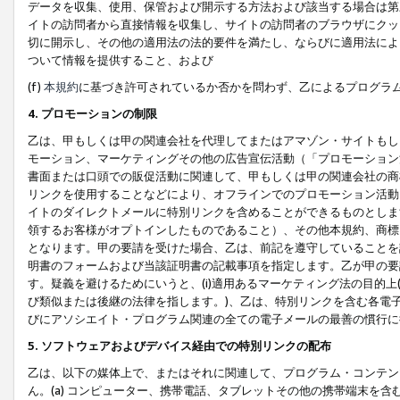
データを収集、使用、保管および開示する方法および該当する場合は第
イトの訪問者から直接情報を収集し、サイトの訪問者のブラウザにクッ
切に開示し、その他の適用法の法的要件を満たし、ならびに適用法によ
ついて情報を提供すること、および
(f)
本規約
に基づき許可されているか否かを問わず、乙によるプログラ
4. プロモーションの制限
乙は、甲もしくは甲の関連会社を代理してまたはアマゾン・サイトもし
モーション、マーケティングその他の広告宣伝活動（「プロモーション
書面または口頭での販促活動に関連して、甲もしくは甲の関連会社の商
リンクを使用することなどにより、オフラインでのプロモーション活動
イトのダイレクトメールに特別リンクを含めることができるものとしま
領するお客様がオプトインしたものであること）、その他本規約、商標
となります。甲の要請を受けた場合、乙は、前記を遵守していることを
明書のフォームおよび当該証明書の記載事項を指定します。乙が甲の要
す。疑義を避けるためにいうと、(i)適用あるマーケティング法の目的上(例
び類似または後継の法律を指します。)、乙は、特別リンクを含む各電子
びにアソシエイト・プログラム関連の全ての電子メールの最善の慣行に
5. ソフトウェアおよびデバイス経由での特別リンクの配布
乙は、以下の媒体上で、またはそれに関連して、プログラム・コンテン
ん。(a) コンピューター、携帯電話、タブレットその他の携帯端末を