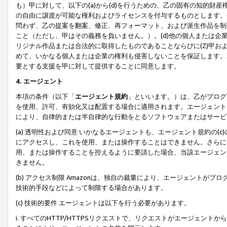
も）甲に対して、以下の(a)から(d)を行うための、乙の固有の知的
の自由に譲渡が可能な権利およびライセンスを付与するものとします。(
問わず、乙の提案を翻案、修正、再フォーマット、および派生作品を制
こと（ただし、甲はその義務を負いません。）。(d)他の個人または企
リジナル作品または合法的に取得したものであることならびに(Z)甲
めて、いかなる個人または企業の権利も侵害しないことを保証します。
要とする支援を甲に対して提供することに同意します。
4. エージェント
本項の条件（以下「
エージェント規約
」といいます。）は、乙がプログ
を使用、許可、有効化又は配置する場合に適用されます。エージェント
により、自律的または半自律的な行動をとるソフトウェアまたはサービ
(a) 透明性および同意 いかなるエージェントも、エージェント規約の
にアクセスし、これを使用、または操作することはできません。さらに、
用、または操作することを控えるように要請した場合、当該エージェン
きません。
(b) アクセス制限 Amazonは、独自の裁量により、エージェント
技術的手段などによって制限する場合があります。
(c) 技術的要件 エージェントは以下を行う必要があります。
i. すべてのHTTP/HTTPSリクエストで、リクエストがエージェ