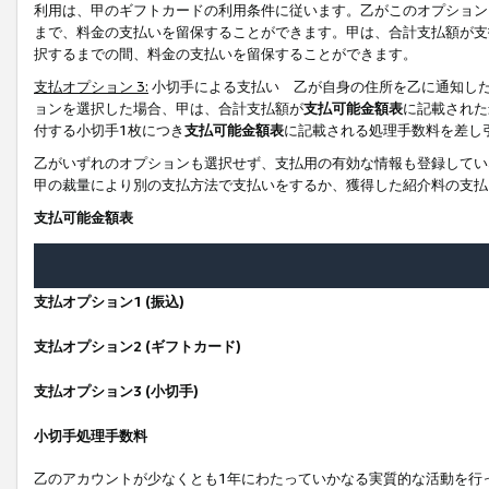
利用は、甲のギフトカードの利用条件に従います。乙がこのオプション
まで、料金の支払いを留保することができます。甲は、合計支払額が支
択するまでの間、料金の支払いを留保することができます。
支払オプション 3:
小切手による支払い 乙が自身の住所を乙に通知し
ョンを選択した場合、甲は、合計支払額が
支払可能金額表
に記載された
付する小切手1枚につき
支払可能金額表
に記載される処理手数料を差し
乙がいずれのオプションも選択せず、支払用の有効な情報も登録してい
甲の裁量により別の支払方法で支払いをするか、獲得した紹介料の支払
支払可能金額表
支払オプション1 (振込)
支払オプション2 (ギフトカード)
支払オプション3 (小切手)
小切手処理手数料
乙のアカウントが少なくとも1年にわたっていかなる実質的な活動を行