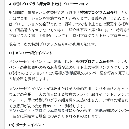
4. 特別プログラム紹介料またはプロモーション
甲は随時、追加または代替紹介料（以下「
特別プログラム紹介料
」とい
たはプロモーションを実施することがあります。疑義を避けるために（
はプロモーションの全部または一部をいつでも中止または変更する権利
て（商品購入を含まないものも）、紹介料率表の第2条において特定さ
プログラム文書上の制限についても、特別プログラムまたはプロモーシ
現在は、次の特別プログラム紹介料が利用可能です。
(a) メンバー紹介イベント
メンバー紹介イベントは、
別紙
（以下「
特別プログラム紹介料
」といい
ベントの参加資格のあるお客様が乙のサイト上の特別リンクをクリック
び(2)そのセッション中にお客様が
別紙
記載のメンバー紹介行為を完了
ム紹介料を獲得します。
メンバー紹介イベントが違反またはその他の悪用により不適格となった
ウェアの利用、一人の個人による複数のメンバー紹介イベント、メンバ
ベント）、甲は特別プログラム紹介料を支払いません。いずれの場合に
くは悪用があったか否かについて判断します。
アソシエイト・プログラム参加要件
にかかわらず、
別紙
記載のメンバー
ー紹介に関連する場合にのみ許可されるものとします。
(b) ボーナスイベント