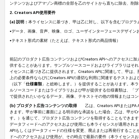
ンテンツおよびアマゾン商標の全部を乙のサイトから直ちに除去、削除
2. Creators API使用要件
(a) 説明：
本ライセンスに基づき、甲は乙に対し、以下を含むプログラ
•データ、画像、音声、映像、ロゴ、ユーザインターフェースデザイン
•テキスト形式の素材（たとえば、テキスト形式の商品情報）
前記のプロダクト広告コンテンツおよびCreators APIへのアクセスに
供することがあります。サンプルソースコードおよびライブラリはそれ
イセンスに基づき乙に提供されます。Creators APIに関連して
上の必要条件ならびにCreators APIの適切な利用に関連するテ
（以下「
仕様書類
」と総称します。）を提供することがあります。本ラ
ルソースコードまたはライブラリおよび甲が提供する仕様書類は、「プ
で提供されたいかなるデータ、画像、テキストその他の情報またはコン
(b) プロダクト広告コンテンツの取得
乙は、Creators APIま
きます。甲が事前に書面による明示的な承認をした場合、乙は、甲がCreator
す。）を通じて、プロダクト広告コンテンツを取得することもできます
データフィードへのアクセスおよび使用にも本ライセンスが適用されます。乙は
APIもしくはデータフィードの仕様を変更、廃止または再発行することがで
ドへのアクセスおよび使用が、その時点で最新の要件（本ライセンスお