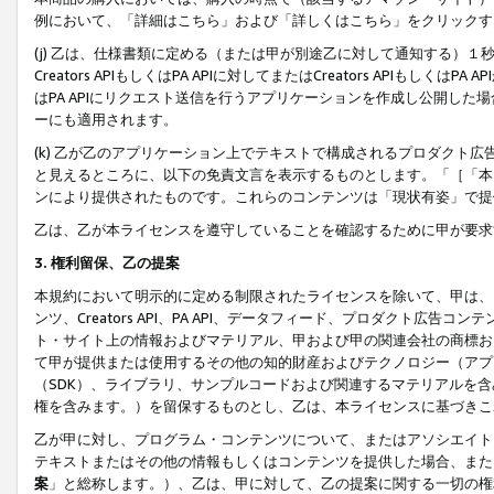
例において、「詳細はこちら」および「詳しくはこちら」をクリックす
(j) 乙は、仕様書類に定める（または甲が別途乙に対して通知する）
Creators APIもしくはPA APIに対してまたはCreators APIもしく
はPA APIにリクエスト送信を行うアプリケーションを作成し公開し
ーにも適用されます。
(k) 乙が乙のアプリケーション上でテキストで構成されるプロダクト
と見えるところに、以下の免責文言を表示するものとします。「［「本
ンにより提供されたものです。これらのコンテンツは「現状有姿」で提
乙は、乙が本ライセンスを遵守していることを確認するために甲が要求
3. 権利留保、乙の提案
本規約において明示的に定める制限されたライセンスを除いて、甲は、
ンツ、Creators API、PA API、データフィード、プロダクト
ト・サイト上の情報およびマテリアル、甲および甲の関連会社の商標お
て甲が提供または使用するその他の知的財産およびテクノロジー（アプ
（SDK）、ライブラリ、サンプルコードおよび関連するマテリアルを
権を含みます。）を留保するものとし、乙は、本ライセンスに基づきこ
乙が甲に対し、プログラム・コンテンツについて、またはアソシエイト
テキストまたはその他の情報もしくはコンテンツを提供した場合、また
案
」と総称します。）、乙は、甲に対して、乙の提案に関する一切の権