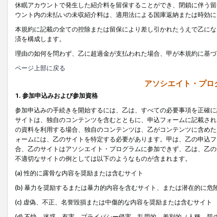
休眠アカウントで発生した紹介料を留保することができ、閉鎖に伴う留
ウント内の未払いの未収紹介料は、適用法による国庫返納または時効に
本規約に記載の全ての控除または留保により差し引かれたうえで乙にな
済を構成します。
理由の如何を問わず、乙に超過金が支払われた場合、甲が本規約に基づ
ページ上部に戻る
アソシエイト・プロ
1. 参加申込みおよび参加資格
参加申込みの手続きを開始するには、乙は、すべての必要事項を正確に
サイトは、独自のコンテンツを含むとともに、申込フォームに記載され
の資料を利用する場合、独自のコンテンツは、乙がコンテンツに含めた
ォームには、乙のサイトを特定する必要があります。甲は、乙の申込フ
合、乙のサイトはアソシエイト・プログラムに参加できず、乙は、乙の
不適切なサイトの例としては以下のようなものが含まれます。
(a) 性的に露骨な内容を奨励または含むサイト
(b) 暴力を奨励するまたは暴力的内容を含むサイト、または潜在的に
(c) 虚偽、不正、名誉毀損または中傷的な内容を奨励または含むサイト
(d) 不快、迷惑、有害、プライバシー侵害、乱用的、差別的（人種、