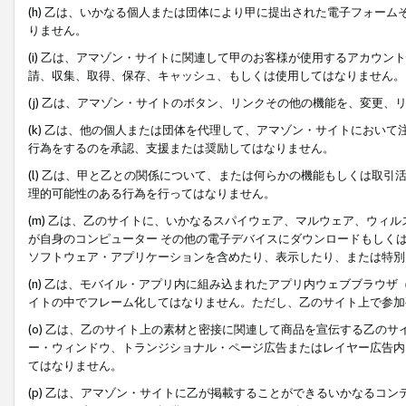
(h) 乙は、いかなる個人または団体により甲に提出された電子フォー
りません。
(i) 乙は、アマゾン・サイトに関連して甲のお客様が使用するアカウ
請、収集、取得、保存、キャッシュ、もしくは使用してはなりません。
(j) 乙は、アマゾン・サイトのボタン、リンクその他の機能を、変更
(k) 乙は、他の個人または団体を代理して、アマゾン・サイトにおい
行為をするのを承認、支援または奨励してはなりません。
(l) 乙は、甲と乙との関係について、または何らかの機能もしくは取
理的可能性のある行為を行ってはなりません。
(m) 乙は、乙のサイトに、いかなるスパイウェア、マルウェア、ウィ
が自身のコンピューター その他の電子デバイスにダウンロードもしく
ソフトウェア・アプリケーションを含めたり、表示したり、または特別
(n) 乙は、モバイル・アプリ内に組み込まれたアプリ内ウェブブラウザ
イトの中でフレーム化してはなりません。ただし、乙のサイト上で参加
(o) 乙は、乙のサイト上の素材と密接に関連して商品を宣伝する乙の
ー・ウィンドウ、トランジショナル・ページ広告またはレイヤー広告内
てはなりません。
(p) 乙は、アマゾン・サイトに乙が掲載することができるいかなるコ