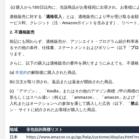
(c) 購入から180日以内に、当該商品がお客様宛に出荷され、お客
適格販売に対する「
適格収入
」とは、適格販売により甲が受け取る金額
ービス料、クレジット［注：Amazonポイントを含みます］、リベー
2. 不適格販売
前記にも関わらず、適格販売が、アソシエイト・プログラム紹介料率表
るその他の条件、仕様書、ステートメントおよびポリシー（以下「
プロ
ります 。
さらに、以下の購入は適格販売の要件を満たすようにみえても、不適格
(a)
本規約
の解除後に購入された商品、
(b) 注文が取り消され、返品または返金が開始された商品、
(c) 「アマゾン」、「Kindle」またはその他のアマゾン商標（甲
形もしくはスペル違い（例えば、「ammazon」、「amaozn」およ
入札またはオークションへの参加を通じて購入した広告（以下、「
禁止
ン・ サイトに紹介されたお客様が購入した商品、
地域
非包括的商標リスト
日本
https://www.amazon.co.jp/gp/help/customer/display.html