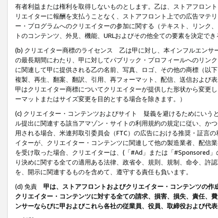
有者利益または権利を取得しないものとします。乙は、ストアフロントに
リエイターに報酬を支払うことなく、ストアフロント上での広告マテリア
ー・プログラムへのクリエイターの参加に関する（テキスト、リンク、
トのコンテンツ、外見、機能、URLおよびその他全ての要素を決定で
(b) クリエイター商標のライセンス 乙は甲に対し、本インフルエン
の最長期間にわたり、甲に対してパブリック・プロフィールへのリンク
に関連して甲に提供される乙の名前、写真、ロゴ、その他の商標（以下
複製、再生、翻案、翻訳、引用、再フォーマット、配信、送信および表
甲はクリエイター商標についてクリエイターが提供した形状から変更し
ーマットまたはサイズ変更を目的とする場合を除きます。）
(c) クリエイター・コンテンツおよびサイト 疑義を避けるためにい
ル提出に関連する該当アマゾン・サイトの利用規約の規定に従い、かつ、
用される場合、米連邦取引委員会（FTC）の広告における推奨・証言
イターが、クリエイター・コンテンツに関連して他の製造業者、配信業
を受け取った場合、クリエイターは、(「#Ad」または「#Sponsor
り決めに関する全ての適用ある法律、政省令、規則、規制、命令、許認
を、開示に関連するものを含めて、遵守する責任も負います。
(d) 免責
甲は、ストアフロントおよびクリエイター・コンテンツの作
クリエイター・コンテンツに対する全ての請求、損害、損失、責任、費
ンサーならびに甲およびこれら各社の従業員、役員、取締役および代表