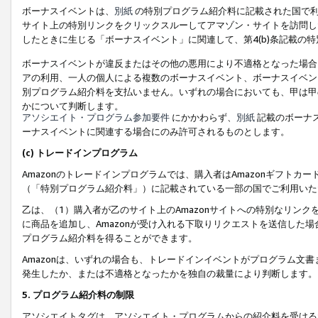
ボーナスイベントは、
別紙
の特別プログラム紹介料に記載された国で利
サイト上の特別リンクをクリックスルーしてアマゾン・サイトを訪問した
したときに生じる「ボーナスイベント」に関連して、第4(b)条記載の
ボーナスイベントが違反またはその他の悪用により不適格となった場合
アの利用、一人の個人による複数のボーナスイベント、ボーナスイベン
別プログラム紹介料を支払いません。いずれの場合においても、甲は甲
かについて判断します。
アソシエイト・プログラム参加要件
にかかわらず、
別紙
記載のボーナ
ーナスイベントに関連する場合にのみ許可されるものとします。
(c) トレードインプログラム
Amazonのトレードインプログラムでは、購入者はAmazonギフト
（「特別プログラム紹介料」）に記載されている一部の国でご利用いた
乙は、（1）購入者が乙のサイト上のAmazonサイトへの特別なリン
に商品を追加し、Amazonが受け入れる下取りリクエストを送信した場
プログラム紹介料を得ることができます。
Amazonは、いずれの場合も、トレードインイベントがプログラム文書
発生したか、または不適格となったかを独自の裁量により判断します。
5. プログラム紹介料の制限
アソシエイトタグは、アソシエイト・プログラムからの紹介料を受ける