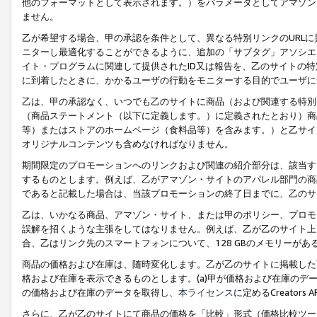
他のフォーマットとして表示されます。）をパラメータとしてアマゾン
ません。
乙が希望する場合、甲の承認を条件として、異なる特別リンクのURL
ニターし最適化することができるように、追加の「サブタグ」アソシエ
イト・プログラムに関連して提供されたID又は報告を、乙のサイトの
に到着したときに、かかるユーザの行動をモニターする目的でユーザに
乙は、甲の承認なく、いつでも乙のサイトに商品（および関連する特別
（商品ステートメント（以下に定義します。）に定義されたとおり）商
等）またはストアのホームページ（食料品等）を含みます。）と乙サイ
オリジナルコンテンツも含めなければなりません。
期間限定のプロモーションへのリンクおよび関連の紹介部分は、該当す
するものとします。例えば、乙がアマゾン・サイトのアパレル部門の商
であると記載した場合は、当該プロモーションの終了日までに、乙のサ
乙は、いかなる商品、アマゾン・サイト、または甲のポリシー、プロモ
誤解を招くような主張をしてはなりません。例えば、乙が乙のサイト上に
合、乙はリンク先のスマートフォンについて、128 GBのメモリーが
商品の価格および在庫は、随時変化します。乙が乙のサイトに掲載した
格および在庫を表示できるものとします。(a)甲が価格および在庫のデータを
の価格および在庫のデータを取得し、
本ライセンス
に定めるCreator
さらに、乙が乙のサイトにて商品の価格を「比較」形式（価格比較ツー