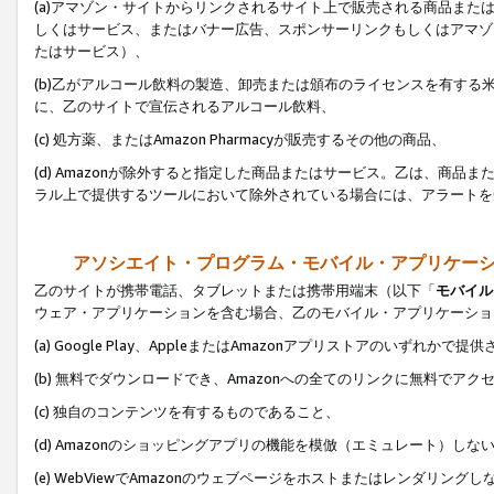
(a)アマゾン・サイトからリンクされるサイト上で販売される商品またはサ
しくはサービス、またはバナー広告、スポンサーリンクもしくはアマゾ
たはサービス）、
(b)乙がアルコール飲料の製造、卸売または頒布のライセンスを有す
に、乙のサイトで宣伝されるアルコール飲料、
(c) 処方薬、またはAmazon Pharmacyが販売するその他の商品、
(d) Amazonが除外すると指定した商品またはサービス。乙は、商品また
ラル上で提供するツールにおいて除外されている場合には、アラートを
アソシエイト・プログラム・モバイル・アプリケー
乙のサイトが携帯電話、タブレットまたは携帯用端末（以下「
モバイル
ウェア・アプリケーションを含む場合、乙のモバイル・アプリケーショ
(a) Google Play、AppleまたはAmazonアプリストアのいずれかで
(b) 無料でダウンロードでき、Amazonへの全てのリンクに無料でアク
(c) 独自のコンテンツを有するものであること、
(d) Amazonのショッピングアプリの機能を模倣（エミュレート）しな
(e) WebViewでAmazonのウェブページをホストまたはレンダリング