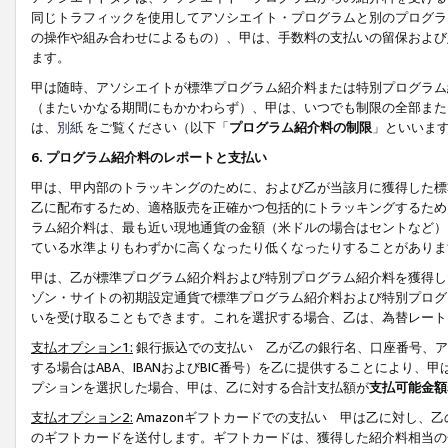
同じトラフィックを使用してアソシエイト・プログラムと別のプログラ
の操作や組み合わせによるもの）、甲は、手数料の支払いの留保および
ます。
甲は随時、アソシエイトが標準プログラム紹介料または特別プログラム
（またいかなる期間にもかかわらず）、甲は、いつでも制限の全部また
は、
別紙
をご覧ください（以下「
プログラム紹介料の制限
」といいま
6. プログラム紹介料のレポートと支払い
甲は、甲内部のトラッキングのために、および乙が当該月に獲得した標
乙に配布するため、適格販売を正確かつ包括的にトラッキングするため
ラム紹介料は、最も近い現地通貨の金額（米ドルの場合はセントなど）
ている水準よりもわずかに高くなったり低くなったりすることがありま
甲は、乙が標準プログラム紹介料および特別プログラム紹介料を獲得し
ゾン・サイトの初期設定通貨で標準プログラム紹介料および特別プログ
いを受け取ることもできます。これを選択する場合、乙は、為替レート
支払オプション1:
銀行振込での支払い 乙が乙の銀行名、口座番号、ア
する場合はABA、IBANおよびBIC番号）を乙に提供することにより
プションを選択した場合、甲は、乙に対する合計支払額が
支払可能金額
支払オプション2:
Amazonギフトカードでの支払い 甲は乙に対し、
のギフトカードを送付します。ギフトカードは、獲得した紹介料相当の