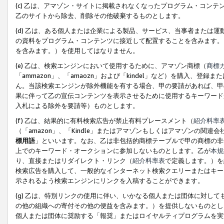
(c) 乙は、アマゾン・サイトに掲載されなくなったプログラム・コン
乙のサイトから除去、削除その他破棄するものとします。
(d) 乙は、ある個人または企業による製品、サービス、当事者または
の資料をプログラム・コンテンツに接近して配置することを含みます。
を含みます。）を使用してはなりません。
(e) 乙は、検索エンジンにおいて使用するために、アマゾン商標（
商標
「ammazon」、「amaozn」および「kindel」など）を購入
ん。当該検索エンジンが除外機能を有する場合、甲の要請があれば、甲
果に伴って乙の宣伝コンテンツを表示させるために使用するキーワード
入札による除外を要請等）ものとします。
(f) 乙は、結果的に有料検索広告が禁止有料プレースメント（
紹介料率
（「amazon」、「Kindle」またはアマゾンもしくはアマゾンの
標用語
」といいます。なお、乙は非包括的商標テーブルで甲の商標の非
上でのキーワード・オークションに参加しないものとします。乙が
本規
り、直接またはリダイレクト・リンク（
紹介料率表
で定義します。）を
検索広告を購入して、一般的なインターネット検索クエリーまたはキー
示されるよう検索エンジンにリンクを入稿することができます。
(g) 乙は、特別リンクの使用に伴い、いかなる個人または団体に対し
の他の組織への寄付その他の便益を含みます。）を提供しないものとし
個人または団体に奨励する「報奨」またはロイヤルティプログラムを実