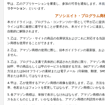
甲は、乙のアプリケーションを審査し、参加の可否を通知します。
本規
リケーション
」といいます。
アソシエイト・プログラム商
本ガイドラインは、プログラム・コンテンツの一部として甲が乙に提供
ラインは常に厳密に遵守することが要求され、本ガイドラインに違反し
自動的に解除されます。
1. 乙は、アマゾン・サイトの商品の在庫状況およびこれに対応する
ン商標を使用することができます。
2. 乙は、アマゾン商標の使用に際し、(i)本ガイドラインの最新版、およ
ません。
3. 乙は、プログラム文書で具体的に承認された目的に限り、アマゾン
(ii)甲、甲の商品もしくは甲のサービスを毀損する方法、(iii)アマ
方法または(iv)オフラインの素材または電子メール（印刷物、郵便、S
用または表示してはなりません。
4. 甲は、乙が使用するアマゾン商標の画像を提供します。乙は、方
率、色彩またはフォントを変更してはならず、アマゾン商標にいかなる
5. 各アマゾン商標は、単独で表示しなければならず、アマゾン商標
スをおくものとします。いかなる場合も、アマゾン商標の判読性や表示