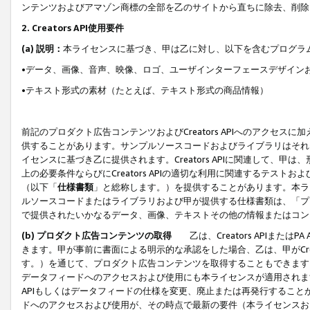
ンテンツおよびアマゾン商標の全部を乙のサイトから直ちに除去、削除
2. Creators API使用要件
(a) 説明：
本ライセンスに基づき、甲は乙に対し、以下を含むプログラ
•データ、画像、音声、映像、ロゴ、ユーザインターフェースデザイン
•テキスト形式の素材（たとえば、テキスト形式の商品情報）
前記のプロダクト広告コンテンツおよびCreators APIへのアクセスに
供することがあります。サンプルソースコードおよびライブラリはそれ
イセンスに基づき乙に提供されます。Creators APIに関連して
上の必要条件ならびにCreators APIの適切な利用に関連するテ
（以下「
仕様書類
」と総称します。）を提供することがあります。本ラ
ルソースコードまたはライブラリおよび甲が提供する仕様書類は、「プ
で提供されたいかなるデータ、画像、テキストその他の情報またはコン
(b) プロダクト広告コンテンツの取得
乙は、Creators APIま
きます。甲が事前に書面による明示的な承認をした場合、乙は、甲がCreator
す。）を通じて、プロダクト広告コンテンツを取得することもできます
データフィードへのアクセスおよび使用にも本ライセンスが適用されます。乙は
APIもしくはデータフィードの仕様を変更、廃止または再発行することがで
ドへのアクセスおよび使用が、その時点で最新の要件（本ライセンスお