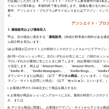
の定義にしたがいます。アソシエイト・プログラム参加要件の第3条お
イセンスの第3条は、本規約終了後も存続します。疑義を避けるためにい
要件、アソシエイト・プログラムIPライセンスまたはアマゾン・イン
す。
アソシエイト・プログ
1. 適格販売および適格収入
甲は、次の場合に発生する「
適格販売
」(本紹介料率表の例外がある場
ム紹介料を支払います。
(a) お客様が乙のサイト上の特別リンクのクリックスルーにてアマゾン
(b) 同一のセッション中に、次のいずれかが生じること（1回のセッ
下のいずれかが最初に生じたときに終了します。(x)お客様の当該クリッ
り決定します。例えば「Amazon Music」、「Amazon Shorts」、「eDo
「Kindle 本」、「Kindle Newspapers」、 「Kindle Blogs」、「
ダウンロードまたは商品）（以下「
デジタル商品
」といいます。）では
マゾン・サイトを訪問した時点）（以下「
セッション
」といいます。）
i. お客様が甲の1-Click注文にて商品を購入するか、
ii. お客様が商品をショッピングカートに入れ、最初の特別リンクの
か、または
iii. デジタル商品に関連し、お客様がアマゾン・サイトからデジタ