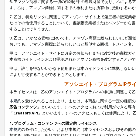
6. アマゾン商標に関する一切の権利が甲の専属財産であり、乙によ
す。乙は、アマゾン商標に関する甲の権利または所有権に抵触するいか
7. 乙は、特別リンクに関連してアマゾン・サイト上で第三者の販売
たはその他使用することについて、当該販売業者またはベンダーから書
することはできません。
8. 乙は、いかなる管轄においても、アマゾン商標に紛らわしいほど
おいても、アマゾン商標に紛らわしいほど類似する商標、ドメイン名、
甲は、アソシエイト・サイトに改定のお知らせまたは改定後の商標ガイ
本商標ガイドラインおよび承認されたアマゾン商標を改定することがで
甲は、許可を得ないいかなる使用または本ガイドラインに準拠しないい
により行使することができるものとします。
アソシエイト・プログラムIPラ
本ライセンスは、乙のアソシエイト・プログラムへの参加に関連して乙
本規約
を受け入れることにより、または、本商品に関する一定の種類の
広告コンテンツ
」といいます。）へのアクセスおよび利用ができる専有
「
Creators API
」といいます。）へのアクセスもしくは使用により、
1. プログラム・コンテンツへの限定的ライセンス
本規約
の条件にしたがい、および本規約（本ライセンスおよびその他の
加する目的に限り、甲は本規約により乙に対して、(a) プログラム・コ