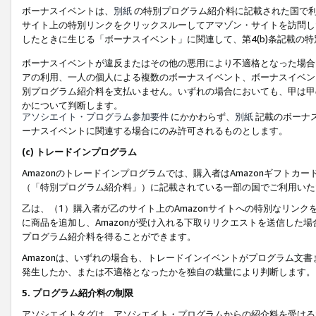
ボーナスイベントは、
別紙
の特別プログラム紹介料に記載された国で利
サイト上の特別リンクをクリックスルーしてアマゾン・サイトを訪問した
したときに生じる「ボーナスイベント」に関連して、第4(b)条記載の
ボーナスイベントが違反またはその他の悪用により不適格となった場合
アの利用、一人の個人による複数のボーナスイベント、ボーナスイベン
別プログラム紹介料を支払いません。いずれの場合においても、甲は甲
かについて判断します。
アソシエイト・プログラム参加要件
にかかわらず、
別紙
記載のボーナ
ーナスイベントに関連する場合にのみ許可されるものとします。
(c) トレードインプログラム
Amazonのトレードインプログラムでは、購入者はAmazonギフト
（「特別プログラム紹介料」）に記載されている一部の国でご利用いた
乙は、（1）購入者が乙のサイト上のAmazonサイトへの特別なリン
に商品を追加し、Amazonが受け入れる下取りリクエストを送信した場
プログラム紹介料を得ることができます。
Amazonは、いずれの場合も、トレードインイベントがプログラム文書
発生したか、または不適格となったかを独自の裁量により判断します。
5. プログラム紹介料の制限
アソシエイトタグは、アソシエイト・プログラムからの紹介料を受ける