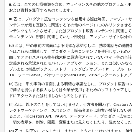
ii. 乙は、全ての仕様書類を含め、本ライセンスその他のプログラム
および資料を遵守するものとします。
iii. 乙は、プロダクト広告コンテンツを使用する際は毎回、アマゾ
ンテンツが最も直接的に関連するその他のページ）にのみリンクさせる
ンテンツをリンクさせず、またはプロダクト広告コンテンツに関連して
告コンテンツに密接に関連していない部分は、アマゾン・サイト以外の
(d) 乙は、甲の事前の書面による明確な承諾なしに、携帯電話その他
たはこれらに関連して、プロダクト広告コンテンツを使用しないものと
由してアクセスされる携帯端末用に最適化されていないサイト等の当該端
定義される承認されたモバイル・アプリケーション、または(3)いか
ブルまたは衛星ボックス、ストリーミングビデオプレイヤー、ブルーレイ
TV、ソニーBravia、パナソニックViera Cast、Vizioインター
(e) 乙は、甲の事前の書面による明確な承諾なしに、プロダクト広告
で商品を提供する個人もしくは企業が使用するためのソフトウェアもしくはその
ドにアクセスまたは利用しないものとします。
(f) 乙は、以下のことをしてはいけません。(i)方法を問わず、Creator
レクトマーケティング、スパミング、販売者または顧客が希望しない連
ること、(iii)Creators API、PA API、データフィード、プ
一切の表示を、削除、隠蔽、変更または見えなくしたり、読めなくした
(g) 乙は、以下のことをしたり、またはしようとしてはいけません。(