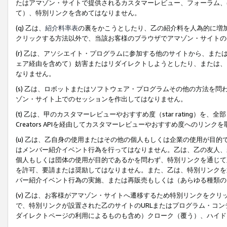
たはアマゾン・サイトで提供されるカスタマーレビュー、フォーラム、
て）、特別リンクを含めてはなりません。
(q) 乙は、
紹介料率表
の裏をかこうとしたり、乙の紹介料を人為的に増
クリックする方法以外で、当該お客様のブラウザでアマゾン・サイトの
(r) 乙は、アソシエイト・プログラムに参加する他のサイトから、ま
ェア経由を含めて）妨害またはリダイレクトしようとしたり、または、
なりません。
(s) 乙は、ロボットまたはソフトウェア・プログラムその他の方法を
ゾン・サイト上でのセッションを作出してはなりません。
(t) 乙は、甲のカスタマーレビューやおすすめ度（star rating
Creators APIを経由してカスタマーレビューやおすすめ度へのリンク
(u) 乙は、乙自身の使用またはその他の個人もしくは企業の使用が目
はメンバー紹介イベント行為を行ってはなりません。乙は、乙の友人、
個人もしくは団体の使用が目的であるかを問わず、特別リンクを通じて
を許可、要請または奨励してはなりません。また、乙は、特別リンクを
バー紹介イベント行為の実施、または再販売もしくは（あらゆる種類の
(v) 乙は、お客様がアマゾン・サイトへ遷移するため特別リンクをク
で、特別リンクが設置された乙のサイトのURLまたはプログラム・コ
ダイレクトページの利用によるものも含め）クローク（覆う）、ハイド