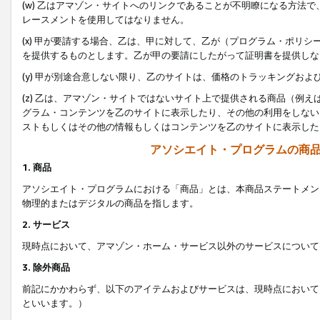
(w) 乙はアマゾン・サイトへのリンクであることが不明瞭になる方法
レースメントを使用してはなりません。
(x) 甲が要請する場合、乙は、甲に対して、乙が（プログラム・ポリ
を提供するものとします。乙が甲の要請にしたがって証明書を提供しな
(y) 甲が別途合意しない限り、乙のサイトは、価格のトラッキングお
(z) 乙は、アマゾン・サイトではないサイト上で提供される商品（例
グラム・コンテンツを乙のサイトに表示したり、その他の利用をしない
ストもしくはその他の情報もしくはコンテンツを乙のサイトに表示した
アソシエイト・プログラムの商
1. 商品
アソシエイト・プログラムにおける「商品」とは、本商品ステートメン
物理的またはデジタルの商品を指します。
2. サービス
現時点において、アマゾン・ホーム・サービス以外のサービスについて
3. 除外商品
前記にかかわらず、以下のアイテムおよびサービスは、現時点において
といいます。）