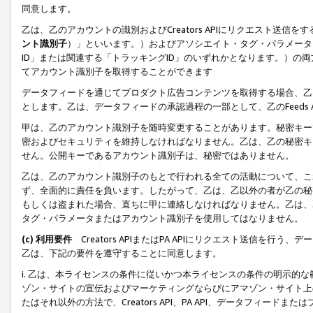
同意します。
乙は、乙のアカウントの識別およびCreators APIにリクエスト送
ント識別子
）」といいます。）およびアソシエイト・タグ・パラメータ（
ID」または関連する「トラッキングID」のいずれかとなります。）の両方
てアカウント識別子を取得することができます
データフィードを通じてプロダクト広告コンテンツを取得する場合、乙は、Cre
とします。乙は、データフィードの承認過程の一部として、乙のFeeds
甲は、乙のアカウント識別子を随時変更することがあります。秘密キー
密およびセキュリティを維持しなければなりません。乙は、乙の秘密キ
せん。公開キーであるアカウント識別子は、秘密ではありません。
乙は、乙のアカウント識別子のもとで行われる全ての活動について、こ
ず、全面的に責任を負います。したがって、乙は、乙以外の者が乙の秘
もしくは盗まれた場合、直ちに甲に連絡しなければなりません。乙は、
タグ・パラメータまたはアカウント識別子を使用してはなりません。
(c) 利用要件
Creators APIまたはPA APIにリクエスト送信を
乙は、下記の要件を遵守することに同意します。
i. 乙は、本ライセンスの条件に従いかつ本ライセンスの条件の明示的
ゾン・サイトの宣伝およびマーケティングならびにアマゾン・サイト上
たはそれ以外の方法で、Creators API、PA API、データフィー