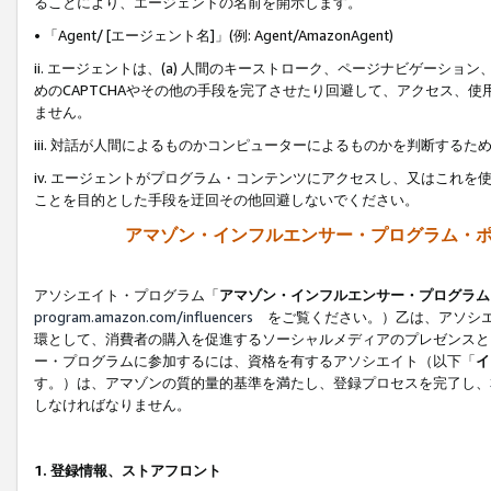
ることにより、エージェントの名前を開示します。
• 「Agent/ [エージェント名]」(例: Agent/AmazonAgent)
ii. エージェントは、(a) 人間のキーストローク、ページナビゲーシ
めのCAPTCHAやその他の手段を完了させたり回避して、アクセス、
ません。
iii. 対話が人間によるものかコンピューターによるものかを判断する
iv. エージェントがプログラム・コンテンツにアクセスし、又はこれ
ことを目的とした手段を迂回その他回避しないでください。
アマゾン・インフルエンサー・プログラム・
アソシエイト・プログラム「
アマゾン・インフルエンサー・プログラム
program.amazon.com/influencers
をご覧ください。）乙は、アソシエ
環として、消費者の購入を促進するソーシャルメディアのプレゼンスと
ー・プログラムに参加するには、資格を有するアソシエイト（以下「
イ
す。）は、アマゾンの質的量的基準を満たし、登録プロセスを完了し、
しなければなりません。
1.
登録情報、ストアフロント