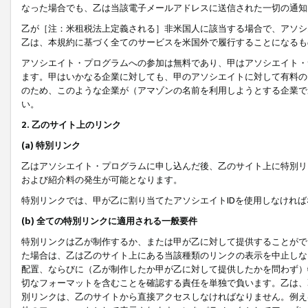
なった場合でも、乙は当該電子メールアドレスに送信された一切の通知
乙が［注：米租税法上定義される］非米国人に該当する場合で、アソシ
乙は、本規約に基づく全てのサービスを米国外で履行することになるも
アソシエイト・プログラムへの参加は無料であり、甲はアソシエイト・
ます。甲はいかなる企業に対しても、甲のアソシエイトに対して有料の
のため、このような企業が（アマゾンの名前を利用しようとする企業で
い。
2. 乙のサイト上のリンク
(a) 特別リンク
乙はアソシエイト・プログラムに申し込んだ後、乙のサイト上に特別リ
および紹介料の発生が可能となります。
特別リンクでは、甲が乙に割り当てたアソシエイトIDを使用しなけれ
(b) 全ての特別リンクに適用される一般要件
特別リンクは乙が制作するか、または甲が乙に対して提供することがで
た場合は、乙は乙のサイト上にある当該種類のリンクの表示を中止しな
配置、ならびに（乙が制作したか甲が乙に対して提供したかを問わず）
切なフォーマットを含むことを確認する責任を単独で負います。乙は、
別リンクは、乙のサイトから直接アクセスしなければなりません。例えば、