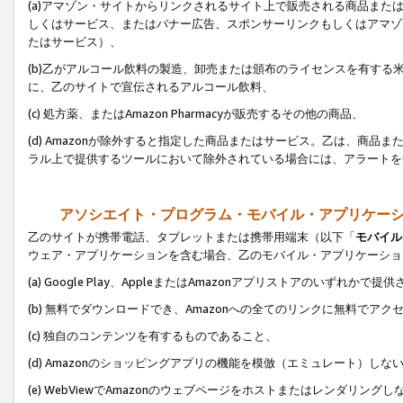
(a)アマゾン・サイトからリンクされるサイト上で販売される商品またはサ
しくはサービス、またはバナー広告、スポンサーリンクもしくはアマゾ
たはサービス）、
(b)乙がアルコール飲料の製造、卸売または頒布のライセンスを有す
に、乙のサイトで宣伝されるアルコール飲料、
(c) 処方薬、またはAmazon Pharmacyが販売するその他の商品、
(d) Amazonが除外すると指定した商品またはサービス。乙は、商品また
ラル上で提供するツールにおいて除外されている場合には、アラートを
アソシエイト・プログラム・モバイル・アプリケー
乙のサイトが携帯電話、タブレットまたは携帯用端末（以下「
モバイル
ウェア・アプリケーションを含む場合、乙のモバイル・アプリケーショ
(a) Google Play、AppleまたはAmazonアプリストアのいずれかで
(b) 無料でダウンロードでき、Amazonへの全てのリンクに無料でアク
(c) 独自のコンテンツを有するものであること、
(d) Amazonのショッピングアプリの機能を模倣（エミュレート）しな
(e) WebViewでAmazonのウェブページをホストまたはレンダリング