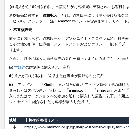
(c) 購入から180日以内に、当該商品がお客様宛に出荷され、お客
適格販売に対する「
適格収入
」とは、適格販売により甲が受け取る金額
ービス料、クレジット［注：Amazonポイントを含みます］、リベー
2. 不適格販売
前記にも関わらず、適格販売が、アソシエイト・プログラム紹介料率表
るその他の条件、仕様書、ステートメントおよびポリシー（以下「
プロ
ります 。
さらに、以下の購入は適格販売の要件を満たすようにみえても、不適格
(a)
本規約
の解除後に購入された商品、
(b) 注文が取り消され、返品または返金が開始された商品、
(c) 「アマゾン」、「Kindle」またはその他のアマゾン商標（甲
形もしくはスペル違い（例えば、「ammazon」、「amaozn」およ
入札またはオークションへの参加を通じて購入した広告（以下、「
禁止
ン・ サイトに紹介されたお客様が購入した商品、
地域
非包括的商標リスト
日本
https://www.amazon.co.jp/gp/help/customer/display.html