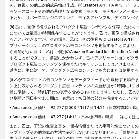
ん、修復その他二次的成果物の作成。(ii)Creators API、PA 
るソースコードその他の基礎となる要素（モデル、モデルパラメーター
るため、リバースエンジニアリング、ディスアセンブル、ディコンパイ
(h) 乙は、画像で構成されるプロダクト広告コンテンツを保存または
については最長24時間保存することができます。乙は、画像で構成さ
ることができますが、その場合、乙は、その後直ちに Creators AP
プリケーション上のプロダクト広告コンテンツを刷新することにより、
ら通知がない限り、乙は、個別のAmazon Standard Identification Nu
することができます。前記にかかわらず、乙のアプリケーションがクラ
プロダクト広告コンテンツを保存またはキャッシュしてはいけません。
以内に、甲に対して、プロダクト広告コンテンツを含むまたは使用する
(i) 乙がプロダクト広告コンテンツをデータフィードから取得する場合または
ン上に表示されるプロダクト広告コンテンツの刷新頻度が1時間に1回
報に隣接して、時刻/日付の表示を含めるものとします。ただし、乙の
び刷新と同日中である間は、表示のうち日付の部分を省略することがで
• Amazon.co.jp 価格： ¥3,277 (2008年1月7日 14:11（日本標準
• Amazon.co.jp 価格： ¥3,277 (14:11（日本標準時）時点 −詳しくは
また、乙は、下記の免責文言を、価格情報または入手可能性についての
ップアップその他類似の方法で表示しなければなりません。「価格およ
本商品の購入においては、購入の時点で（該当するアマゾン・サイト）