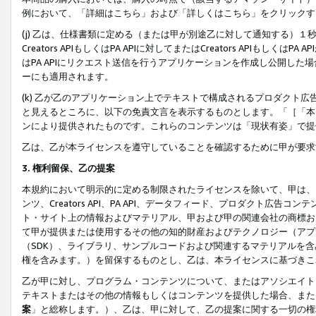
例において、「詳細はこちら」および「詳しくはこちら」をクリックす
(j) 乙は、仕様書類に定める（または甲が別途乙に対して通知する）
Creators APIもしくはPA APIに対してまたはCreators APIもしく
はPA APIにリクエスト送信を行うアプリケーションを作成し公開し
ーにも適用されます。
(k) 乙が乙のアプリケーション上でテキストで構成されるプロダクト
と見えるところに、以下の免責文言を表示するものとします。「［「本
ンにより提供されたものです。これらのコンテンツは「現状有姿」で提
乙は、乙が本ライセンスを遵守していることを確認するために甲が要求
3. 権利留保、乙の提案
本規約において明示的に定める制限されたライセンスを除いて、甲は、
ンツ、Creators API、PA API、データフィード、プロダクト
ト・サイト上の情報およびマテリアル、甲および甲の関連会社の商標お
て甲が提供または使用するその他の知的財産およびテクノロジー（アプ
（SDK）、ライブラリ、サンプルコードおよび関連するマテリアルを
権を含みます。）を留保するものとし、乙は、本ライセンスに基づきこ
乙が甲に対し、プログラム・コンテンツについて、またはアソシエイト
テキストまたはその他の情報もしくはコンテンツを提供した場合、また
案
」と総称します。）、乙は、甲に対して、乙の提案に関する一切の権