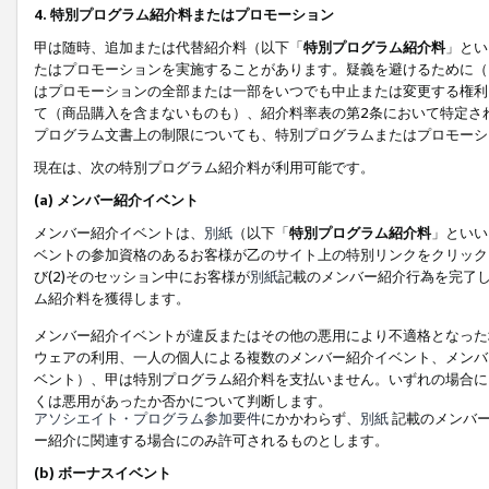
4. 特別プログラム紹介料またはプロモーション
甲は随時、追加または代替紹介料（以下「
特別プログラム紹介料
」とい
たはプロモーションを実施することがあります。疑義を避けるために（
はプロモーションの全部または一部をいつでも中止または変更する権利
て（商品購入を含まないものも）、紹介料率表の第2条において特定さ
プログラム文書上の制限についても、特別プログラムまたはプロモーシ
現在は、次の特別プログラム紹介料が利用可能です。
(a) メンバー紹介イベント
メンバー紹介イベントは、
別紙
（以下「
特別プログラム紹介料
」といい
ベントの参加資格のあるお客様が乙のサイト上の特別リンクをクリック
び(2)そのセッション中にお客様が
別紙
記載のメンバー紹介行為を完了
ム紹介料を獲得します。
メンバー紹介イベントが違反またはその他の悪用により不適格となった
ウェアの利用、一人の個人による複数のメンバー紹介イベント、メンバ
ベント）、甲は特別プログラム紹介料を支払いません。いずれの場合に
くは悪用があったか否かについて判断します。
アソシエイト・プログラム参加要件
にかかわらず、
別紙
記載のメンバー
ー紹介に関連する場合にのみ許可されるものとします。
(b) ボーナスイベント