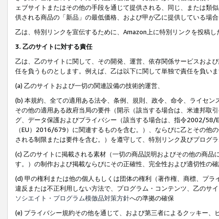
ェブサイトまたはその他の手段を通じて提供される、同じ、または類似
供される商品の「新品」の最低価格、および甲が乙に提供している場合
乙は、特別リンクを宣伝するために、Amazon上に特別リンクを投稿し
3. 乙のサイトに対する責任
乙は、乙のサイトに関して、その開発、運営、依存関係サービスおよび
任を負うものとします。例えば、乙は以下に関して単独で責任を負いま
(a) 乙のサイトおよび一切の関連設備の技術的運営、
(b) 本規約、全ての適用ある法令、条例、規則、政令、命令、ライセ
その他の適用ある政府当局の要件（開示（該当する場合は、米連邦取引
グ、データ保護およびプライバシー（該当する場合は、指令2002/58
（EU）2016/679）に関連するものを含む。）、ならびに乙とそ
される制限または要件を含む。）を遵守して、特別リンク及びプログラ
(c) 乙のサイトに掲載される素材（一切の商品説明およびその他の商
す。）の制作および掲載ならびにその正確性、完全性および適切性の確
(d) 甲の権利または他の個人もしくは団体の権利（著作権、商標、プ
違反または不正利用しない方法で、プログラム・コンテンツ、乙のサイ
ソシエイト・プログラム模倣品対策方針
への準拠の確保
(e) プライバシー規約その他を通じて、および第三者によるクッキー