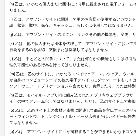
(h) 乙は、いかなる個人または団体により甲に提出された電子フォー
りません。
(i) 乙は、アマゾン・サイトに関連して甲のお客様が使用するアカウ
請、収集、取得、保存、キャッシュ、もしくは使用してはなりません。
(j) 乙は、アマゾン・サイトのボタン、リンクその他の機能を、変更
(k) 乙は、他の個人または団体を代理して、アマゾン・サイトにおい
行為をするのを承認、支援または奨励してはなりません。
(l) 乙は、甲と乙との関係について、または何らかの機能もしくは取
理的可能性のある行為を行ってはなりません。
(m) 乙は、乙のサイトに、いかなるスパイウェア、マルウェア、ウィ
が自身のコンピューター その他の電子デバイスにダウンロードもしく
ソフトウェア・アプリケーションを含めたり、表示したり、または特別
(n) 乙は、モバイル・アプリ内に組み込まれたアプリ内ウェブブラウザ
イトの中でフレーム化してはなりません。ただし、乙のサイト上で参加
(o) 乙は、乙のサイト上の素材と密接に関連して商品を宣伝する乙の
ー・ウィンドウ、トランジショナル・ページ広告またはレイヤー広告内
てはなりません。
(p) 乙は、アマゾン・サイトに乙が掲載することができるいかなるコ