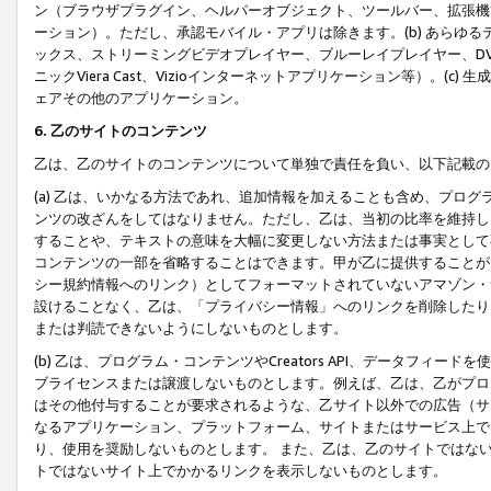
ン（ブラウザプラグイン、ヘルパーオブジェクト、ツールバー、拡張機
ーション）。ただし、承認モバイル・アプリは除きます。(b) あらゆ
ックス、ストリーミングビデオプレイヤー、ブルーレイプレイヤー、DVDプ
ニックViera Cast、Vizioインターネットアプリケーション等）。(
ェアその他のアプリケーション。
6. 乙のサイトのコンテンツ
乙は、乙のサイトのコンテンツについて単独で責任を負い、以下記載の
(a) 乙は、いかなる方法であれ、追加情報を加えることも含め、プロ
ンツの改ざんをしてはなりません。ただし、乙は、当初の比率を維持し
することや、テキストの意味を大幅に変更しない方法または事実として
コンテンツの一部を省略することはできます。甲が乙に提供することが
シー規約情報へのリンク）としてフォーマットされていないアマゾン・
設けることなく、乙は、「プライバシー情報」へのリンクを削除したり
または判読できないようにしないものとします。
(b) 乙は、プログラム・コンテンツやCreators API、データフ
ブライセンスまたは譲渡しないものとします。例えば、乙は、乙がプロ
はその他付与することが要求されるような、乙サイト以外での広告（サ
なるアプリケーション、プラットフォーム、サイトまたはサービス上で
り、使用を奨励しないものとします。 また、乙は、乙のサイトではな
トではないサイト上でかかるリンクを表示しないものとします。