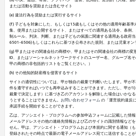
または活動を奨励または含むサイト
(e) 違法行為を奨励または実行するサイト
(f) 子どもを対象にした、もしくは13歳もしくはその他の適用年齢
集、使用または公開するサイト、またはすべての適用ある法令、条例、
制ルール、判決、判断、または子どもの保護に関連する適用ある政府当局の要
6501-6506)もしくはこれらに基づき公布された規則、または児童オ
(g) 甲またはその関連会社の商標や、甲またはその関連会社の商標の
ID、またはソーシャルネットワークサイトのユーザー名、グループ名
甲の商標の非包括的リストをご覧ください。）
(h) その他知的財産権を侵害するサイト
サイトの適切性については、甲が独自の裁量で判断いたします。甲が不
件を遵守すればいつでも再申込みすることができます。ただし、甲が1)
裁量で決定します）に基づき乙のアカウントを解除した場合はいかなる
うとすることはできません。
お問い合わせフォーム
の「運営規約違反に
承認手続を開始することができます。
乙は、アソシエイト・プログラムへの参加申込フォームに記載した情報
メールアドレスその他の連絡先情報および乙のサイトの識別情報などを
せん。甲は、アソシエイト・プログラムおよび本規約に関する通知（も
登録されたその時点で最新の電子メールアドレス宛てに送信することが