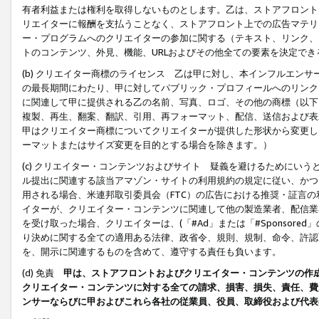
有者利益または権利を取得しないものとします。乙は、ストアフロントに
リエイターに報酬を支払うことなく、ストアフロント上での広告マテリア
ー・プログラムへのクリエイターの参加に関する（テキスト、リンク、
トのコンテンツ、外見、機能、URLおよびその他全ての要素を決定で
(b) クリエイター商標のライセンス 乙は甲に対し、本インフルエン
の最長期間にわたり、甲に対してパブリック・プロフィールへのリンク
に関連して甲に提供される乙の名前、写真、ロゴ、その他の商標（以下
複製、再生、翻案、翻訳、引用、再フォーマット、配信、送信および表
甲はクリエイター商標についてクリエイターが提供した形状から変更し
ーマットまたはサイズ変更を目的とする場合を除きます。）
(c) クリエイター・コンテンツおよびサイト 疑義を避けるためにい
ル提出に関連する該当アマゾン・サイトの利用規約の規定に従い、かつ、
用される場合、米連邦取引委員会（FTC）の広告における推奨・証言
イターが、クリエイター・コンテンツに関連して他の製造業者、配信業
を受け取った場合、クリエイターは、(「#Ad」または「#Sponsor
り決めに関する全ての適用ある法律、政省令、規則、規制、命令、許認
を、開示に関連するものを含めて、遵守する責任も負います。
(d) 免責
甲は、ストアフロントおよびクリエイター・コンテンツの作
クリエイター・コンテンツに対する全ての請求、損害、損失、責任、費
ンサーならびに甲およびこれら各社の従業員、役員、取締役および代表