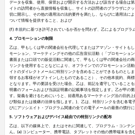
データを収集、使用、保管および開示する方法および該当する場合は第
イトの訪問者から直接情報を収集し、サイトの訪問者のブラウザにクッ
切に開示し、その他の適用法の法的要件を満たし、ならびに適用法によ
ついて情報を提供すること、および
(f)
本規約
に基づき許可されているか否かを問わず、乙によるプログラ
4. プロモーションの制限
乙は、甲もしくは甲の関連会社を代理してまたはアマゾン・サイトもし
モーション、マーケティングその他の広告宣伝活動（「プロモーション
書面または口頭での販促活動に関連して、甲もしくは甲の関連会社の商
リンクを使用することなどにより、オフラインでのプロモーション活動
イトのダイレクトメールに特別リンクを含めることができるものとしま
領するお客様がオプトインしたものであること）、その他本規約、商標
となります。甲の要請を受けた場合、乙は、前記を遵守していることを
明書のフォームおよび当該証明書の記載事項を指定します。乙が甲の要
す。疑義を避けるためにいうと、(i)適用あるマーケティング法の目的上(例
び類似または後継の法律を指します。)、乙は、特別リンクを含む各電子
びにアソシエイト・プログラム関連の全ての電子メールの最善の慣行に
5. ソフトウェアおよびデバイス経由での特別リンクの配布
乙は、以下の媒体上で、またはそれに関連して、プログラム・コンテン
ん。(a) コンピューター、携帯電話、タブレットその他の携帯端末を