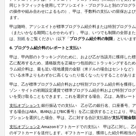
同じトラフィックを使用してアソシエイト・プログラムと別のプログラ
の操作や組み合わせによるもの）、甲は、手数料の支払いの留保および
ます。
甲は随時、アソシエイトが標準プログラム紹介料または特別プログラム
（またいかなる期間にもかかわらず）、甲は、いつでも制限の全部また
は、
別紙
をご覧ください（以下「
プログラム紹介料の制限
」といいま
6. プログラム紹介料のレポートと支払い
甲は、甲内部のトラッキングのために、および乙が当該月に獲得した標
乙に配布するため、適格販売を正確かつ包括的にトラッキングするため
ラム紹介料は、最も近い現地通貨の金額（米ドルの場合はセントなど）
ている水準よりもわずかに高くなったり低くなったりすることがありま
甲は、乙が標準プログラム紹介料および特別プログラム紹介料を獲得し
ゾン・サイトの初期設定通貨で標準プログラム紹介料および特別プログ
いを受け取ることもできます。これを選択する場合、乙は、為替レート
支払オプション1:
銀行振込での支払い 乙が乙の銀行名、口座番号、ア
する場合はABA、IBANおよびBIC番号）を乙に提供することにより
プションを選択した場合、甲は、乙に対する合計支払額が
支払可能金額
支払オプション2:
Amazonギフトカードでの支払い 甲は乙に対し、
のギフトカードを送付します。ギフトカードは、獲得した紹介料相当の