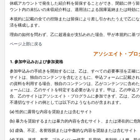
休眠アカウントで発生した紹介料を留保することができ、閉鎖に伴う留
ウント内の未払いの未収紹介料は、適用法による国庫返納または時効に
本規約に記載の全ての控除または留保により差し引かれたうえで乙にな
済を構成します。
理由の如何を問わず、乙に超過金が支払われた場合、甲が本規約に基づ
ページ上部に戻る
アソシエイト・プロ
1. 参加申込みおよび参加資格
参加申込みの手続きを開始するには、乙は、すべての必要事項を正確に
サイトは、独自のコンテンツを含むとともに、申込フォームに記載され
の資料を利用する場合、独自のコンテンツは、乙がコンテンツに含めた
ォームには、乙のサイトを特定する必要があります。甲は、乙の申込フ
合、乙のサイトはアソシエイト・プログラムに参加できず、乙は、乙の
不適切なサイトの例としては以下のようなものが含まれます。
(a) 性的に露骨な内容を奨励または含むサイト
(b) 暴力を奨励するまたは暴力的内容を含むサイト、または潜在的に
(c) 虚偽、不正、名誉毀損または中傷的な内容を奨励または含むサイト
(d) 不快、迷惑、有害、プライバシー侵害、乱用的、差別的（人種、