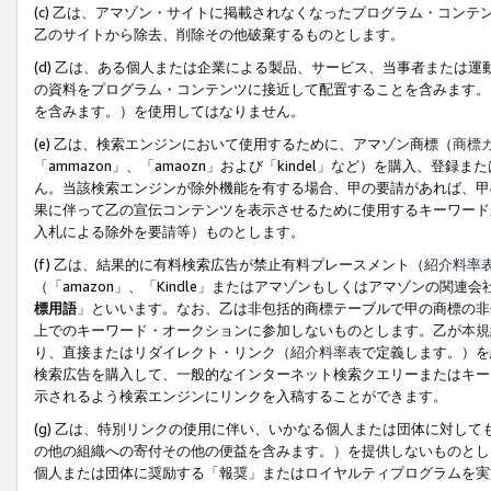
(c) 乙は、アマゾン・サイトに掲載されなくなったプログラム・コン
乙のサイトから除去、削除その他破棄するものとします。
(d) 乙は、ある個人または企業による製品、サービス、当事者または
の資料をプログラム・コンテンツに接近して配置することを含みます。
を含みます。）を使用してはなりません。
(e) 乙は、検索エンジンにおいて使用するために、アマゾン商標（
商標
「ammazon」、「amaozn」および「kindel」など）を購入
ん。当該検索エンジンが除外機能を有する場合、甲の要請があれば、甲
果に伴って乙の宣伝コンテンツを表示させるために使用するキーワード
入札による除外を要請等）ものとします。
(f) 乙は、結果的に有料検索広告が禁止有料プレースメント（
紹介料率
（「amazon」、「Kindle」またはアマゾンもしくはアマゾンの
標用語
」といいます。なお、乙は非包括的商標テーブルで甲の商標の非
上でのキーワード・オークションに参加しないものとします。乙が
本規
り、直接またはリダイレクト・リンク（
紹介料率表
で定義します。）を
検索広告を購入して、一般的なインターネット検索クエリーまたはキー
示されるよう検索エンジンにリンクを入稿することができます。
(g) 乙は、特別リンクの使用に伴い、いかなる個人または団体に対し
の他の組織への寄付その他の便益を含みます。）を提供しないものとし
個人または団体に奨励する「報奨」またはロイヤルティプログラムを実