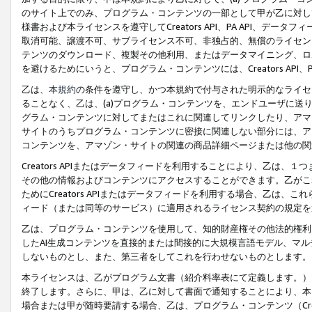
のサイト上でのみ、プログラム・コンテンツの一部として甲が乙に対し
様書および本ライセンスを遵守してCreators API、PA API、
取消可能、譲渡不可、サブライセンス不可、非独占的、無償のライセン
テンツのダウンロード、複製その他利用、またはデータマイニング、ロ
を避けるためにいうと、プログラム・コンテンツには、Creators AP
乙は、
本規約
の条件を遵守し、かつ本規約で付与された明示的なライセ
ることなく、乙は、(a)プログラム・コンテンツを、エンドユーザに
グラム・コンテンツに対してまたはこれに関連してリンクしたり、アマ
サイトのうちプログラム・コンテンツに密接に関連しない部分には、ア
コンテンツを、アマゾン・サイトの関連の商品詳細ページまたは他の関
Creators APIまたはデータフィードを利用することにより、乙は、
その他の情報およびコンテンツにアクセスすることができます。乙がこ
ためにCreators APIまたはデータフィードを利用する場合、乙は、こ
ィード（または同等のサービス）に適用されるライセンス契約の規定を
乙は、プログラム・コンテンツを使用して、知的財産権その他法的権利
したAI生成コンテンツを直接的または間接的に大規模言語モデル、マ
しないものとし、また、第三者をしてこれを行わせないものとします。
本ライセンスは、乙がプログラム文書（紹介料率表にて定義します。）
終了します。さらに、甲は、乙に対して書面で通知することにより、本
場合または甲が随時要請する場合、乙は、プログラム・コンテンツ（Cre