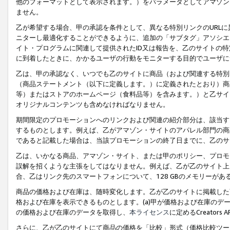
他のフォーマットとして表示されます。）をパラメータとしてアマゾン
ません。
乙が希望する場合、甲の承認を条件として、異なる特別リンクのURL
ニターし最適化することができるように、追加の「サブタグ」アソシエ
イト・プログラムに関連して提供されたID又は報告を、乙のサイトの
に到着したときに、かかるユーザの行動をモニターする目的でユーザに
乙は、甲の承認なく、いつでも乙のサイトに商品（および関連する特別
（商品ステートメント（以下に定義します。）に定義されたとおり）商
等）またはストアのホームページ（食料品等）を含みます。）と乙サイ
オリジナルコンテンツも含めなければなりません。
期間限定のプロモーションへのリンクおよび関連の紹介部分は、該当す
するものとします。例えば、乙がアマゾン・サイトのアパレル部門の商
であると記載した場合は、当該プロモーションの終了日までに、乙のサ
乙は、いかなる商品、アマゾン・サイト、または甲のポリシー、プロモ
誤解を招くような主張をしてはなりません。例えば、乙が乙のサイト上に
合、乙はリンク先のスマートフォンについて、128 GBのメモリーが
商品の価格および在庫は、随時変化します。乙が乙のサイトに掲載した
格および在庫を表示できるものとします。(a)甲が価格および在庫のデータを
の価格および在庫のデータを取得し、
本ライセンス
に定めるCreator
さらに、乙が乙のサイトにて商品の価格を「比較」形式（価格比較ツー