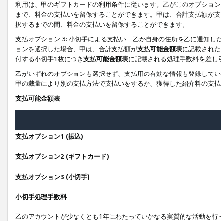
利用は、甲のギフトカードの利用条件に従います。乙がこのオプション
まで、料金の支払いを留保することができます。甲は、合計支払額が支
択するまでの間、料金の支払いを留保することができます。
支払オプション 3:
小切手による支払い 乙が自身の住所を乙に通知し
ョンを選択した場合、甲は、合計支払額が
支払可能金額表
に記載された
付する小切手1枚につき
支払可能金額表
に記載される処理手数料を差し
乙がいずれのオプションも選択せず、支払用の有効な情報も登録してい
甲の裁量により別の支払方法で支払いをするか、獲得した紹介料の支払
支払可能金額表
支払オプション1 (振込)
支払オプション2 (ギフトカード)
支払オプション3 (小切手)
小切手処理手数料
乙のアカウントが少なくとも1年にわたっていかなる実質的な活動を行