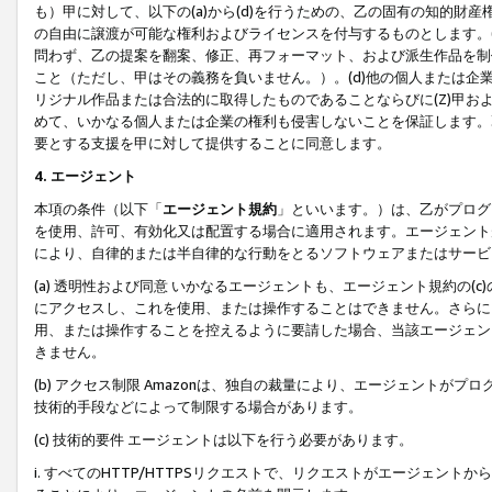
も）甲に対して、以下の(a)から(d)を行うための、乙の固有の知的
の自由に譲渡が可能な権利およびライセンスを付与するものとします。(
問わず、乙の提案を翻案、修正、再フォーマット、および派生作品を制
こと（ただし、甲はその義務を負いません。）。(d)他の個人または企
リジナル作品または合法的に取得したものであることならびに(Z)甲
めて、いかなる個人または企業の権利も侵害しないことを保証します。
要とする支援を甲に対して提供することに同意します。
4. エージェント
本項の条件（以下「
エージェント規約
」といいます。）は、乙がプログ
を使用、許可、有効化又は配置する場合に適用されます。エージェント
により、自律的または半自律的な行動をとるソフトウェアまたはサービ
(a) 透明性および同意 いかなるエージェントも、エージェント規約の
にアクセスし、これを使用、または操作することはできません。さらに、
用、または操作することを控えるように要請した場合、当該エージェン
きません。
(b) アクセス制限 Amazonは、独自の裁量により、エージェント
技術的手段などによって制限する場合があります。
(c) 技術的要件 エージェントは以下を行う必要があります。
i. すべてのHTTP/HTTPSリクエストで、リクエストがエージェ