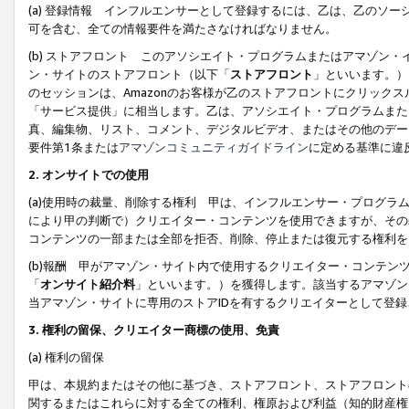
(a) 登録情報 インフルエンサーとして登録するには、乙は、乙のソ
可を含む、全ての情報要件を満たさなければなりません。
(b) ストアフロント このアソシエイト・プログラムまたはアマゾン
ン・サイトのストアフロント（以下「
ストアフロント
」といいます。）
のセッションは、Amazonのお客様が乙のストアフロントにクリック
「サービス提供」に相当します。乙は、アソシエイト・プログラムまた
真、編集物、リスト、コメント、デジタルビデオ、またはその他のデー
要件第1条または
アマゾンコミュニティガイドライン
に定める基準に違
2.
オンサイトでの使用
(a)使用時の裁量、削除する権利 甲は、インフルエンサー・プログラ
により甲の判断で）クリエイター・コンテンツを使用できますが、その
コンテンツの一部または全部を拒否、削除、停止または復元する権利を
(b)報酬 甲がアマゾン・サイト内で使用するクリエイター・コンテン
「
オンサイト紹介料
」といいます。）を獲得します。該当するアマゾン
当アマゾン・サイトに専用のストアIDを有するクリエイターとして登
3.
権利の留保、クリエイター商標の使用、免責
(a) 権利の留保
甲は、本規約またはその他に基づき、ストアフロント、ストアフロント
関するまたはこれらに対する全ての権利、権原および利益（知的財産権