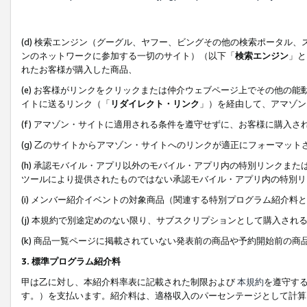
(d) 検索エンジン（グーグル、ヤフー、ビングその他の検索ポータル
ンのネットワークに参加する一切のサイト）（以下「
検索エンジン
」と
れたお客様が購入した商品、
(e) お客様がリンクをクリックまたは仲介ウェブページ上でその他の
イトに送るリンク（「
リダイレクト・リンク
」）を経由して、アマゾン
(f) アマゾン・サイトに適用される条件を遵守せずに、お客様に購入さ
(g) 乙のサイトからアマゾン・サイトへのリンクが適正にフォーマッ
(h) 承認モバイル・アプリ以外のモバイル・アプリ内の特別リンクまたはC
ツールにより提供されたものではない承認モバイル・アプリ内の特別リ
(i) メンバー紹介イベントの対象商品（関連する特別プログラム紹介料と
(j) 本規約で別途定めのない限り、サブスクリプションとして購入され
(k) 商品一覧ページに掲載されていない発表前の商品や予約開始前の商
3. 標準プログラム紹介料
甲は乙に対し、本紹介料率表に記載された制限および
本規約
を遵守す
す。）を支払います。紹介料は、適格収入のパーセンテージとして計算