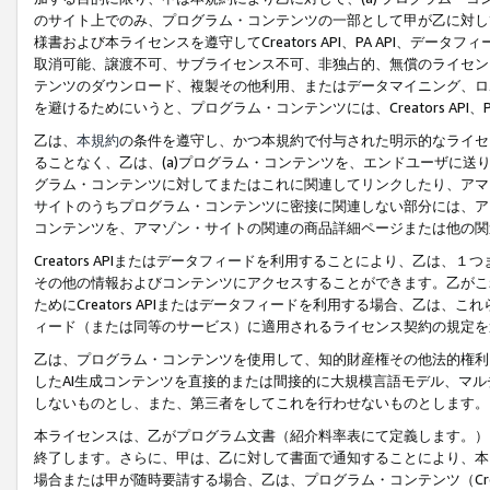
のサイト上でのみ、プログラム・コンテンツの一部として甲が乙に対し
様書および本ライセンスを遵守してCreators API、PA API、
取消可能、譲渡不可、サブライセンス不可、非独占的、無償のライセン
テンツのダウンロード、複製その他利用、またはデータマイニング、ロ
を避けるためにいうと、プログラム・コンテンツには、Creators AP
乙は、
本規約
の条件を遵守し、かつ本規約で付与された明示的なライセ
ることなく、乙は、(a)プログラム・コンテンツを、エンドユーザに
グラム・コンテンツに対してまたはこれに関連してリンクしたり、アマ
サイトのうちプログラム・コンテンツに密接に関連しない部分には、ア
コンテンツを、アマゾン・サイトの関連の商品詳細ページまたは他の関
Creators APIまたはデータフィードを利用することにより、乙は、
その他の情報およびコンテンツにアクセスすることができます。乙がこ
ためにCreators APIまたはデータフィードを利用する場合、乙は、こ
ィード（または同等のサービス）に適用されるライセンス契約の規定を
乙は、プログラム・コンテンツを使用して、知的財産権その他法的権利
したAI生成コンテンツを直接的または間接的に大規模言語モデル、マ
しないものとし、また、第三者をしてこれを行わせないものとします。
本ライセンスは、乙がプログラム文書（紹介料率表にて定義します。）
終了します。さらに、甲は、乙に対して書面で通知することにより、本
場合または甲が随時要請する場合、乙は、プログラム・コンテンツ（Cre