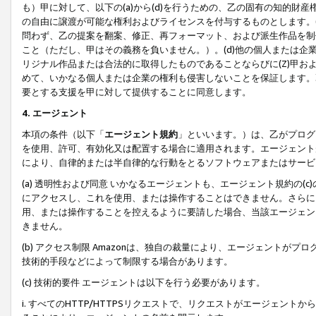
も）甲に対して、以下の(a)から(d)を行うための、乙の固有の知的
の自由に譲渡が可能な権利およびライセンスを付与するものとします。(
問わず、乙の提案を翻案、修正、再フォーマット、および派生作品を制
こと（ただし、甲はその義務を負いません。）。(d)他の個人または企
リジナル作品または合法的に取得したものであることならびに(Z)甲
めて、いかなる個人または企業の権利も侵害しないことを保証します。
要とする支援を甲に対して提供することに同意します。
4. エージェント
本項の条件（以下「
エージェント規約
」といいます。）は、乙がプログ
を使用、許可、有効化又は配置する場合に適用されます。エージェント
により、自律的または半自律的な行動をとるソフトウェアまたはサービ
(a) 透明性および同意 いかなるエージェントも、エージェント規約の
にアクセスし、これを使用、または操作することはできません。さらに、
用、または操作することを控えるように要請した場合、当該エージェン
きません。
(b) アクセス制限 Amazonは、独自の裁量により、エージェント
技術的手段などによって制限する場合があります。
(c) 技術的要件 エージェントは以下を行う必要があります。
i. すべてのHTTP/HTTPSリクエストで、リクエストがエージェ