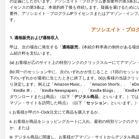
の定義にしたがいます。アソシエイト・プログラム参加要件の第3条お
イセンスの第3条は、本規約終了後も存続します。疑義を避けるためにい
要件、アソシエイト・プログラムIPライセンスまたはアマゾン・イン
す。
アソシエイト・プログ
1. 適格販売および適格収入
甲は、次の場合に発生する「
適格販売
」(本紹介料率表の例外がある場
ム紹介料を支払います。
(a) お客様が乙のサイト上の特別リンクのクリックスルーにてアマゾン
(b) 同一のセッション中に、次のいずれかが生じること（1回のセッ
下のいずれかが最初に生じたときに終了します。(x)お客様の当該クリッ
り決定します。例えば「Amazon Music」、「Amazon Shorts」、「eDo
「Kindle 本」、「Kindle Newspapers」、 「Kindle Blogs」、「
ダウンロードまたは商品）（以下「
デジタル商品
」といいます。）では
マゾン・サイトを訪問した時点）（以下「
セッション
」といいます。）
i. お客様が甲の1-Click注文にて商品を購入するか、
ii. お客様が商品をショッピングカートに入れ、最初の特別リンクの
か、または
iii. デジタル商品に関連し、お客様がアマゾン・サイトからデジタ