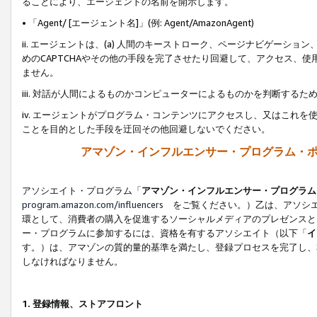
ることにより、エージェントの名前を開示します。
• 「Agent/ [エージェント名]」(例: Agent/AmazonAgent)
ii. エージェントは、(a) 人間のキーストローク、ページナビゲーシ
めのCAPTCHAやその他の手段を完了させたり回避して、アクセス、
ません。
iii. 対話が人間によるものかコンピューターによるものかを判断する
iv. エージェントがプログラム・コンテンツにアクセスし、又はこれ
ことを目的とした手段を迂回その他回避しないでください。
アマゾン・インフルエンサー・プログラム・
アソシエイト・プログラム「
アマゾン・インフルエンサー・プログラム
program.amazon.com/influencers
をご覧ください。）乙は、アソシエ
環として、消費者の購入を促進するソーシャルメディアのプレゼンスと
ー・プログラムに参加するには、資格を有するアソシエイト（以下「
イ
す。）は、アマゾンの質的量的基準を満たし、登録プロセスを完了し、
しなければなりません。
1.
登録情報、ストアフロント