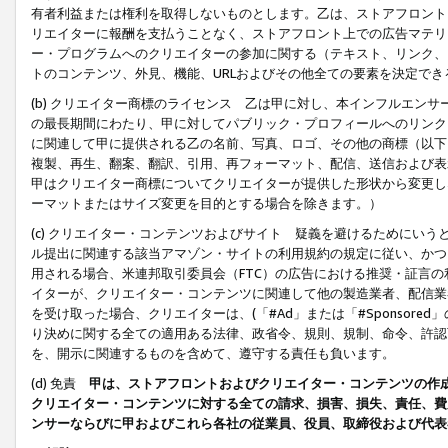
有者利益または権利を取得しないものとします。乙は、ストアフロントに
リエイターに報酬を支払うことなく、ストアフロント上での広告マテリア
ー・プログラムへのクリエイターの参加に関する（テキスト、リンク、
トのコンテンツ、外見、機能、URLおよびその他全ての要素を決定で
(b) クリエイター商標のライセンス 乙は甲に対し、本インフルエン
の最長期間にわたり、甲に対してパブリック・プロフィールへのリンク
に関連して甲に提供される乙の名前、写真、ロゴ、その他の商標（以下
複製、再生、翻案、翻訳、引用、再フォーマット、配信、送信および表
甲はクリエイター商標についてクリエイターが提供した形状から変更し
ーマットまたはサイズ変更を目的とする場合を除きます。）
(c) クリエイター・コンテンツおよびサイト 疑義を避けるためにい
ル提出に関連する該当アマゾン・サイトの利用規約の規定に従い、かつ、
用される場合、米連邦取引委員会（FTC）の広告における推奨・証言
イターが、クリエイター・コンテンツに関連して他の製造業者、配信業
を受け取った場合、クリエイターは、(「#Ad」または「#Sponsor
り決めに関する全ての適用ある法律、政省令、規則、規制、命令、許認
を、開示に関連するものを含めて、遵守する責任も負います。
(d) 免責
甲は、ストアフロントおよびクリエイター・コンテンツの作
クリエイター・コンテンツに対する全ての請求、損害、損失、責任、費
ンサーならびに甲およびこれら各社の従業員、役員、取締役および代表