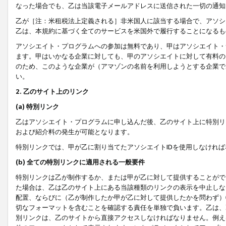
なった場合でも、乙は当該電子メールアドレスに送信された一切の通知
乙が［注：米租税法上定義される］非米国人に該当する場合で、アソシ
乙は、本規約に基づく全てのサービスを米国外で履行することになるも
アソシエイト・プログラムへの参加は無料であり、甲はアソシエイト・
ます。甲はいかなる企業に対しても、甲のアソシエイトに対して有料の
のため、このような企業が（アマゾンの名前を利用しようとする企業で
い。
2. 乙のサイト上のリンク
(a) 特別リンク
乙はアソシエイト・プログラムに申し込んだ後、乙のサイト上に特別リ
および紹介料の発生が可能となります。
特別リンクでは、甲が乙に割り当てたアソシエイトIDを使用しなけれ
(b) 全ての特別リンクに適用される一般要件
特別リンクは乙が制作するか、または甲が乙に対して提供することがで
た場合は、乙は乙のサイト上にある当該種類のリンクの表示を中止しな
配置、ならびに（乙が制作したか甲が乙に対して提供したかを問わず）
切なフォーマットを含むことを確認する責任を単独で負います。乙は、
別リンクは、乙のサイトから直接アクセスしなければなりません。例えば、