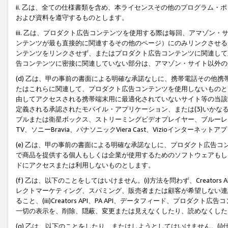
ii. 乙は、全ての仕様書類を含め、本ライセンスその他のプログラム
および資料を遵守するものとします。
iii. 乙は、プロダクト広告コンテンツを使用する際は毎回、アマゾ
ンテンツが最も直接的に関連するその他のページ）にのみリンクさせる
ンテンツをリンクさせず、またはプロダクト広告コンテンツに関連して
告コンテンツに密接に関連していない部分は、アマゾン・サイト以外の
(d) 乙は、甲の事前の書面による明確な承諾なしに、携帯電話その他
たはこれらに関連して、プロダクト広告コンテンツを使用しないものと
由してアクセスされる携帯端末用に最適化されていないサイト等の当該端
定義される承認されたモバイル・アプリケーション、または(3)いか
ブルまたは衛星ボックス、ストリーミングビデオプレイヤー、ブルーレイ
TV、ソニーBravia、パナソニックViera Cast、Vizioインター
(e) 乙は、甲の事前の書面による明確な承諾なしに、プロダクト広告
で商品を提供する個人もしくは企業が使用するためのソフトウェアもしくはその
ドにアクセスまたは利用しないものとします。
(f) 乙は、以下のことをしてはいけません。(i)方法を問わず、Creator
レクトマーケティング、スパミング、販売者または顧客が希望しない連
ること、(iii)Creators API、PA API、データフィード、プ
一切の表示を、削除、隠蔽、変更または見えなくしたり、読めなくした
(g) 乙は、以下のことをしたり、またはしようとしてはいけません。(