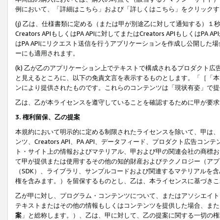
例において、「詳細はこちら」および「詳しくはこちら」をクリックす
(j) 乙は、仕様書類に定める（または甲が別途乙に対して通知する）
Creators APIもしくはPA APIに対してまたはCreators APIもしく
はPA APIにリクエスト送信を行うアプリケーションを作成し公開し
ーにも適用されます。
(k) 乙が乙のアプリケーション上でテキストで構成されるプロダクト
と見えるところに、以下の免責文言を表示するものとします。「［「本
ンにより提供されたものです。これらのコンテンツは「現状有姿」で提
乙は、乙が本ライセンスを遵守していることを確認するために甲が要求
3. 権利留保、乙の提案
本規約において明示的に定める制限されたライセンスを除いて、甲は、
ンツ、Creators API、PA API、データフィード、プロダクト
ト・サイト上の情報およびマテリアル、甲および甲の関連会社の商標お
て甲が提供または使用するその他の知的財産およびテクノロジー（アプ
（SDK）、ライブラリ、サンプルコードおよび関連するマテリアルを
権を含みます。）を留保するものとし、乙は、本ライセンスに基づきこ
乙が甲に対し、プログラム・コンテンツについて、またはアソシエイト
テキストまたはその他の情報もしくはコンテンツを提供した場合、また
案
」と総称します。）、乙は、甲に対して、乙の提案に関する一切の権