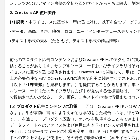
ンテンツおよびアマゾン商標の全部を乙のサイトから直ちに除去、削除
2. Creators API使用要件
(a) 説明：
本ライセンスに基づき、甲は乙に対し、以下を含むプログラ
•データ、画像、音声、映像、ロゴ、ユーザインターフェースデザイン
•テキスト形式の素材（たとえば、テキスト形式の商品情報）
前記のプロダクト広告コンテンツおよびCreators APIへのアクセスに
供することがあります。サンプルソースコードおよびライブラリはそれ
イセンスに基づき乙に提供されます。Creators APIに関連して
上の必要条件ならびにCreators APIの適切な利用に関連するテ
（以下「
仕様書類
」と総称します。）を提供することがあります。本ラ
ルソースコードまたはライブラリおよび甲が提供する仕様書類は、「プ
で提供されたいかなるデータ、画像、テキストその他の情報またはコン
(b) プロダクト広告コンテンツの取得
乙は、Creators APIま
きます。甲が事前に書面による明示的な承認をした場合、乙は、甲がCreator
す。）を通じて、プロダクト広告コンテンツを取得することもできます
データフィードへのアクセスおよび使用にも本ライセンスが適用されます。乙は
APIもしくはデータフィードの仕様を変更、廃止または再発行することがで
ドへのアクセスおよび使用が、その時点で最新の要件（本ライセンスお