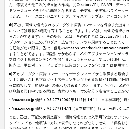
ん、修復その他二次的成果物の作成。(ii)Creators API、PA 
るソースコードその他の基礎となる要素（モデル、モデルパラメーター
るため、リバースエンジニアリング、ディスアセンブル、ディコンパイ
(h) 乙は、画像で構成されるプロダクト広告コンテンツを保存または
については最長24時間保存することができます。乙は、画像で構成さ
ることができますが、その場合、乙は、その後直ちに Creators AP
プリケーション上のプロダクト広告コンテンツを刷新することにより、
ら通知がない限り、乙は、個別のAmazon Standard Identification Nu
することができます。前記にかかわらず、乙のアプリケーションがクラ
プロダクト広告コンテンツを保存またはキャッシュしてはいけません。
以内に、甲に対して、プロダクト広告コンテンツを含むまたは使用する
(i) 乙がプロダクト広告コンテンツをデータフィードから取得する場合または
ン上に表示されるプロダクト広告コンテンツの刷新頻度が1時間に1回
報に隣接して、時刻/日付の表示を含めるものとします。ただし、乙の
び刷新と同日中である間は、表示のうち日付の部分を省略することがで
• Amazon.co.jp 価格： ¥3,277 (2008年1月7日 14:11（日本標準
• Amazon.co.jp 価格： ¥3,277 (14:11（日本標準時）時点 −詳しくは
また、乙は、下記の免責文言を、価格情報または入手可能性についての
ップアップその他類似の方法で表示しなければなりません。「価格およ
本商品の購入においては、購入の時点で（該当するアマゾン・サイト）