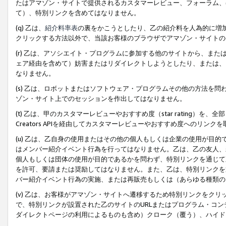
たはアマゾン・サイトで提供されるカスタマーレビュー、フォーラム、
て）、特別リンクを含めてはなりません。
(q) 乙は、
紹介料率表
の裏をかこうとしたり、乙の紹介料を人為的に増
クリックする方法以外で、当該お客様のブラウザでアマゾン・サイトの
(r) 乙は、アソシエイト・プログラムに参加する他のサイトから、ま
ェア経由を含めて）妨害またはリダイレクトしようとしたり、または、
なりません。
(s) 乙は、ロボットまたはソフトウェア・プログラムその他の方法を
ゾン・サイト上でのセッションを作出してはなりません。
(t) 乙は、甲のカスタマーレビューやおすすめ度（star rating
Creators APIを経由してカスタマーレビューやおすすめ度へのリンク
(u) 乙は、乙自身の使用またはその他の個人もしくは企業の使用が目
はメンバー紹介イベント行為を行ってはなりません。乙は、乙の友人、
個人もしくは団体の使用が目的であるかを問わず、特別リンクを通じて
を許可、要請または奨励してはなりません。また、乙は、特別リンクを
バー紹介イベント行為の実施、または再販売もしくは（あらゆる種類の
(v) 乙は、お客様がアマゾン・サイトへ遷移するため特別リンクをク
で、特別リンクが設置された乙のサイトのURLまたはプログラム・コ
ダイレクトページの利用によるものも含め）クローク（覆う）、ハイド