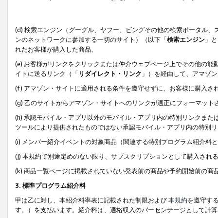
(d) 検索エンジン（グーグル、ヤフー、ビングその他の検索ポータル
ンのネットワークに参加する一切のサイト）（以下「
検索エンジン
」と
れたお客様が購入した商品、
(e) お客様がリンクをクリックまたは仲介ウェブページ上でその他の
イトに送るリンク（「
リダイレクト・リンク
」）を経由して、アマゾン
(f) アマゾン・サイトに適用される条件を遵守せずに、お客様に購入さ
(g) 乙のサイトからアマゾン・サイトへのリンクが適正にフォーマッ
(h) 承認モバイル・アプリ以外のモバイル・アプリ内の特別リンクまたはC
ツールにより提供されたものではない承認モバイル・アプリ内の特別リ
(i) メンバー紹介イベントの対象商品（関連する特別プログラム紹介料と
(j) 本規約で別途定めのない限り、サブスクリプションとして購入され
(k) 商品一覧ページに掲載されていない発表前の商品や予約開始前の商
3. 標準プログラム紹介料
甲は乙に対し、本紹介料率表に記載された制限および
本規約
を遵守す
す。）を支払います。紹介料は、適格収入のパーセンテージとして計算