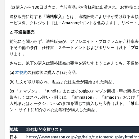
(c) 購入から180日以内に、当該商品がお客様宛に出荷され、お客
適格販売に対する「
適格収入
」とは、適格販売により甲が受け取る金額
ービス料、クレジット［注：Amazonポイントを含みます］、リベー
2. 不適格販売
前記にも関わらず、適格販売が、アソシエイト・プログラム紹介料率表
るその他の条件、仕様書、ステートメントおよびポリシー（以下「
プロ
ります 。
さらに、以下の購入は適格販売の要件を満たすようにみえても、不適格
(a)
本規約
の解除後に購入された商品、
(b) 注文が取り消され、返品または返金が開始された商品、
(c) 「アマゾン」、「Kindle」またはその他のアマゾン商標（甲
形もしくはスペル違い（例えば、「ammazon」、「amaozn」およ
入札またはオークションへの参加を通じて購入した広告（以下、「
禁止
ン・ サイトに紹介されたお客様が購入した商品、
地域
非包括的商標リスト
日本
https://www.amazon.co.jp/gp/help/customer/display.html