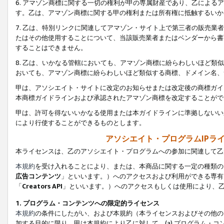
6. アマゾン商標に関する一切の権利が甲の専属財産であり、乙によ
す。乙は、アマゾン商標に関する甲の権利または所有権に抵触するいか
7. 乙は、特別リンクに関連してアマゾン・サイト上で第三者の販売
たはその他使用することについて、当該販売業者またはベンダーから書
することはできません。
8. 乙は、いかなる管轄においても、アマゾン商標に紛らわしいほど
おいても、アマゾン商標に紛らわしいほど類似する商標、ドメイン名、
甲は、アソシエイト・サイトに改定のお知らせまたは改定後の商標ガイ
本商標ガイドラインおよび承認されたアマゾン商標を改定することがで
甲は、許可を得ないいかなる使用または本ガイドラインに準拠しないい
により行使することができるものとします。
アソシエイト・プログラムIPラ
本ライセンスは、乙のアソシエイト・プログラムへの参加に関連して乙
本規約
を受け入れることにより、または、本商品に関する一定の種類の
広告コンテンツ
」といいます。）へのアクセスおよび利用ができる専有
「
Creators API
」といいます。）へのアクセスもしくは使用により、
1. プログラム・コンテンツへの限定的ライセンス
本規約
の条件にしたがい、および本規約（本ライセンスおよびその他の
加する目的に限り、甲は本規約により乙に対して、(a) プログラム・コ