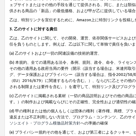
ェブサイトまたはその他の手段を通じて提供される、同じ、または類似
供される商品の「新品」の最低価格、および甲が乙に提供している場合
乙は、特別リンクを宣伝するために、Amazon上に特別リンクを投稿し
3. 乙のサイトに対する責任
乙は、乙のサイトに関して、その開発、運営、依存関係サービスおよび
任を負うものとします。例えば、乙は以下に関して単独で責任を負いま
(a) 乙のサイトおよび一切の関連設備の技術的運営、
(b) 本規約、全ての適用ある法令、条例、規則、政令、命令、ライセ
その他の適用ある政府当局の要件（開示（該当する場合は、米連邦取引
グ、データ保護およびプライバシー（該当する場合は、指令2002/58
（EU）2016/679）に関連するものを含む。）、ならびに乙とそ
される制限または要件を含む。）を遵守して、特別リンク及びプログラ
(c) 乙のサイトに掲載される素材（一切の商品説明およびその他の商
す。）の制作および掲載ならびにその正確性、完全性および適切性の確
(d) 甲の権利または他の個人もしくは団体の権利（著作権、商標、プ
違反または不正利用しない方法で、プログラム・コンテンツ、乙のサイ
ソシエイト・プログラム模倣品対策方針
への準拠の確保
(e) プライバシー規約その他を通じて、および第三者によるクッキー