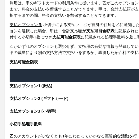
利用は、甲のギフトカードの利用条件に従います。乙がこのオプション
まで、料金の支払いを留保することができます。甲は、合計支払額が支
択するまでの間、料金の支払いを留保することができます。
支払オプション 3:
小切手による支払い 乙が自身の住所を乙に通知し
ョンを選択した場合、甲は、合計支払額が
支払可能金額表
に記載された
付する小切手1枚につき
支払可能金額表
に記載される処理手数料を差し
乙がいずれのオプションも選択せず、支払用の有効な情報も登録してい
甲の裁量により別の支払方法で支払いをするか、獲得した紹介料の支払
支払可能金額表
支払オプション1 (振込)
支払オプション2 (ギフトカード)
支払オプション3 (小切手)
小切手処理手数料
乙のアカウントが少なくとも1年にわたっていかなる実質的な活動を行