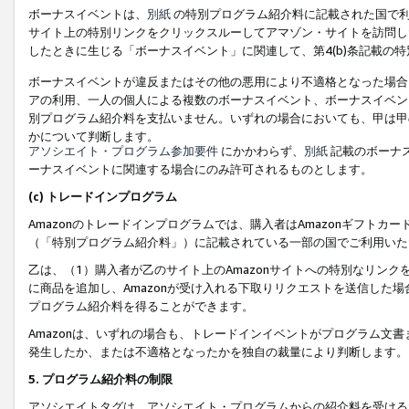
ボーナスイベントは、
別紙
の特別プログラム紹介料に記載された国で利
サイト上の特別リンクをクリックスルーしてアマゾン・サイトを訪問した
したときに生じる「ボーナスイベント」に関連して、第4(b)条記載の
ボーナスイベントが違反またはその他の悪用により不適格となった場合
アの利用、一人の個人による複数のボーナスイベント、ボーナスイベン
別プログラム紹介料を支払いません。いずれの場合においても、甲は甲
かについて判断します。
アソシエイト・プログラム参加要件
にかかわらず、
別紙
記載のボーナ
ーナスイベントに関連する場合にのみ許可されるものとします。
(c) トレードインプログラム
Amazonのトレードインプログラムでは、購入者はAmazonギフト
（「特別プログラム紹介料」）に記載されている一部の国でご利用いた
乙は、（1）購入者が乙のサイト上のAmazonサイトへの特別なリン
に商品を追加し、Amazonが受け入れる下取りリクエストを送信した場
プログラム紹介料を得ることができます。
Amazonは、いずれの場合も、トレードインイベントがプログラム文書
発生したか、または不適格となったかを独自の裁量により判断します。
5. プログラム紹介料の制限
アソシエイトタグは、アソシエイト・プログラムからの紹介料を受ける