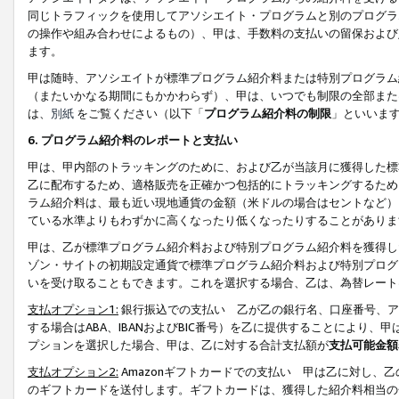
同じトラフィックを使用してアソシエイト・プログラムと別のプログラ
の操作や組み合わせによるもの）、甲は、手数料の支払いの留保および
ます。
甲は随時、アソシエイトが標準プログラム紹介料または特別プログラム
（またいかなる期間にもかかわらず）、甲は、いつでも制限の全部また
は、
別紙
をご覧ください（以下「
プログラム紹介料の制限
」といいま
6. プログラム紹介料のレポートと支払い
甲は、甲内部のトラッキングのために、および乙が当該月に獲得した標
乙に配布するため、適格販売を正確かつ包括的にトラッキングするため
ラム紹介料は、最も近い現地通貨の金額（米ドルの場合はセントなど）
ている水準よりもわずかに高くなったり低くなったりすることがありま
甲は、乙が標準プログラム紹介料および特別プログラム紹介料を獲得し
ゾン・サイトの初期設定通貨で標準プログラム紹介料および特別プログ
いを受け取ることもできます。これを選択する場合、乙は、為替レート
支払オプション1:
銀行振込での支払い 乙が乙の銀行名、口座番号、ア
する場合はABA、IBANおよびBIC番号）を乙に提供することにより
プションを選択した場合、甲は、乙に対する合計支払額が
支払可能金額
支払オプション2:
Amazonギフトカードでの支払い 甲は乙に対し、
のギフトカードを送付します。ギフトカードは、獲得した紹介料相当の