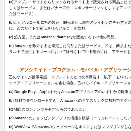
(a)アマゾン・サイトからリンクされるサイト上で販売される商品またはサ
しくはサービス、またはバナー広告、スポンサーリンクもしくはアマゾ
たはサービス）、
(b)乙がアルコール飲料の製造、卸売または頒布のライセンスを有す
に、乙のサイトで宣伝されるアルコール飲料、
(c) 処方薬、またはAmazon Pharmacyが販売するその他の商品、
(d) Amazonが除外すると指定した商品またはサービス。乙は、商品また
ラル上で提供するツールにおいて除外されている場合には、アラートを
アソシエイト・プログラム・モバイル・アプリケー
乙のサイトが携帯電話、タブレットまたは携帯用端末（以下「
モバイル
ウェア・アプリケーションを含む場合、乙のモバイル・アプリケーショ
(a) Google Play、AppleまたはAmazonアプリストアのいずれかで
(b) 無料でダウンロードでき、Amazonへの全てのリンクに無料でアク
(c) 独自のコンテンツを有するものであること、
(d) Amazonのショッピングアプリの機能を模倣（エミュレート）しな
(e) WebViewでAmazonのウェブページをホストまたはレンダリング