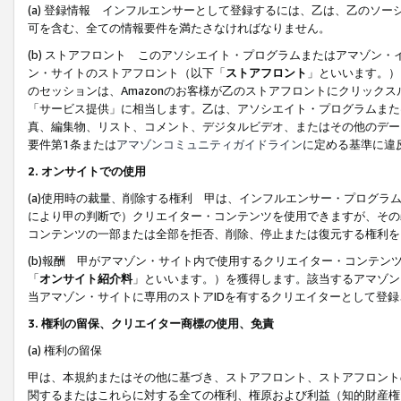
(a) 登録情報 インフルエンサーとして登録するには、乙は、乙のソ
可を含む、全ての情報要件を満たさなければなりません。
(b) ストアフロント このアソシエイト・プログラムまたはアマゾン
ン・サイトのストアフロント（以下「
ストアフロント
」といいます。）
のセッションは、Amazonのお客様が乙のストアフロントにクリック
「サービス提供」に相当します。乙は、アソシエイト・プログラムまた
真、編集物、リスト、コメント、デジタルビデオ、またはその他のデー
要件第1条または
アマゾンコミュニティガイドライン
に定める基準に違
2.
オンサイトでの使用
(a)使用時の裁量、削除する権利 甲は、インフルエンサー・プログラ
により甲の判断で）クリエイター・コンテンツを使用できますが、その
コンテンツの一部または全部を拒否、削除、停止または復元する権利を
(b)報酬 甲がアマゾン・サイト内で使用するクリエイター・コンテン
「
オンサイト紹介料
」といいます。）を獲得します。該当するアマゾン
当アマゾン・サイトに専用のストアIDを有するクリエイターとして登
3.
権利の留保、クリエイター商標の使用、免責
(a) 権利の留保
甲は、本規約またはその他に基づき、ストアフロント、ストアフロント
関するまたはこれらに対する全ての権利、権原および利益（知的財産権