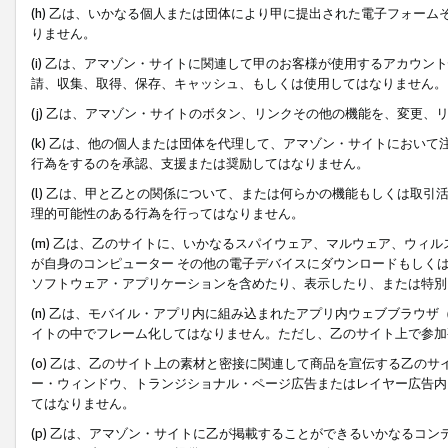
(h) 乙は、いかなる個人または団体により甲に提出された電子フォー
りません。
(i) 乙は、アマゾン・サイトに関連して甲のお客様が使用するアカウ
請、収集、取得、保存、キャッシュ、もしくは使用してはなりません。
(j) 乙は、アマゾン・サイトのボタン、リンクその他の機能を、変更
(k) 乙は、他の個人または団体を代理して、アマゾン・サイトにおい
行為をするのを承認、支援または奨励してはなりません。
(l) 乙は、甲と乙との関係について、または何らかの機能もしくは取
理的可能性のある行為を行ってはなりません。
(m) 乙は、乙のサイトに、いかなるスパイウェア、マルウェア、ウィ
が自身のコンピューター その他の電子デバイスにダウンロードもしく
ソフトウェア・アプリケーションを含めたり、表示したり、または特別
(n) 乙は、モバイル・アプリ内に組み込まれたアプリ内ウェブブラウザ
イトの中でフレーム化してはなりません。ただし、乙のサイト上で参加
(o) 乙は、乙のサイト上の素材と密接に関連して商品を宣伝する乙の
ー・ウィンドウ、トランジショナル・ページ広告またはレイヤー広告内
てはなりません。
(p) 乙は、アマゾン・サイトに乙が掲載することができるいかなるコ