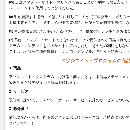
(w) 乙はアマゾン・サイトへのリンクであることが不明瞭になる方法
レースメントを使用してはなりません。
(x) 甲が要請する場合、乙は、甲に対して、乙が（プログラム・ポリ
を提供するものとします。乙が甲の要請にしたがって証明書を提供しな
(y) 甲が別途合意しない限り、乙のサイトは、価格のトラッキングお
(z) 乙は、アマゾン・サイトではないサイト上で提供される商品（例
グラム・コンテンツを乙のサイトに表示したり、その他の利用をしない
ストもしくはその他の情報もしくはコンテンツを乙のサイトに表示した
アソシエイト・プログラムの商
1. 商品
アソシエイト・プログラムにおける「商品」とは、本商品ステートメン
物理的またはデジタルの商品を指します。
2. サービス
現時点において、アマゾン・ホーム・サービス以外のサービスについて
3. 除外商品
前記にかかわらず、以下のアイテムおよびサービスは、現時点において
といいます。）