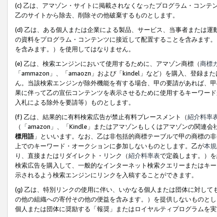
(c) 乙は、アマゾン・サイトに掲載されなくなったプログラム・コン
乙のサイトから除去、削除その他破棄するものとします。
(d) 乙は、ある個人または企業による製品、サービス、当事者または
の資料をプログラム・コンテンツに接近して配置することを含みます。
を含みます。）を使用してはなりません。
(e) 乙は、検索エンジンにおいて使用するために、アマゾン商標（
商標
「ammazon」、「amaozn」および「kindel」など）を購入
ん。当該検索エンジンが除外機能を有する場合、甲の要請があれば、甲
果に伴って乙の宣伝コンテンツを表示させるために使用するキーワード
入札による除外を要請等）ものとします。
(f) 乙は、結果的に有料検索広告が禁止有料プレースメント（
紹介料率
（「amazon」、「Kindle」またはアマゾンもしくはアマゾンの
標用語
」といいます。なお、乙は非包括的商標テーブルで甲の商標の非
上でのキーワード・オークションに参加しないものとします。乙が
本規
り、直接またはリダイレクト・リンク（
紹介料率表
で定義します。）を
検索広告を購入して、一般的なインターネット検索クエリーまたはキー
示されるよう検索エンジンにリンクを入稿することができます。
(g) 乙は、特別リンクの使用に伴い、いかなる個人または団体に対し
の他の組織への寄付その他の便益を含みます。）を提供しないものとし
個人または団体に奨励する「報奨」またはロイヤルティプログラムを実