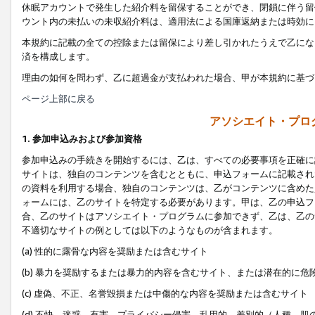
休眠アカウントで発生した紹介料を留保することができ、閉鎖に伴う留
ウント内の未払いの未収紹介料は、適用法による国庫返納または時効に
本規約に記載の全ての控除または留保により差し引かれたうえで乙にな
済を構成します。
理由の如何を問わず、乙に超過金が支払われた場合、甲が本規約に基づ
ページ上部に戻る
アソシエイト・プロ
1. 参加申込みおよび参加資格
参加申込みの手続きを開始するには、乙は、すべての必要事項を正確に
サイトは、独自のコンテンツを含むとともに、申込フォームに記載され
の資料を利用する場合、独自のコンテンツは、乙がコンテンツに含めた
ォームには、乙のサイトを特定する必要があります。甲は、乙の申込フ
合、乙のサイトはアソシエイト・プログラムに参加できず、乙は、乙の
不適切なサイトの例としては以下のようなものが含まれます。
(a) 性的に露骨な内容を奨励または含むサイト
(b) 暴力を奨励するまたは暴力的内容を含むサイト、または潜在的に
(c) 虚偽、不正、名誉毀損または中傷的な内容を奨励または含むサイト
(d) 不快、迷惑、有害、プライバシー侵害、乱用的、差別的（人種、