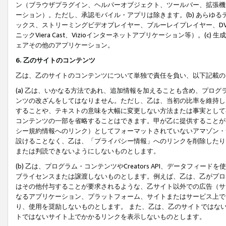
ン（ブラウザプラグイン、ヘルパーオブジェクト、ツールバー、拡張機
ーション）。ただし、承認モバイル・アプリは除きます。(b) あらゆ
ックス、ストリーミングビデオプレイヤー、ブルーレイプレイヤー、DVDプ
ニックViera Cast、Vizioインターネットアプリケーション等）。(
ェアその他のアプリケーション。
6. 乙のサイトのコンテンツ
乙は、乙のサイトのコンテンツについて単独で責任を負い、以下記載の
(a) 乙は、いかなる方法であれ、追加情報を加えることも含め、プロ
ンツの改ざんをしてはなりません。ただし、乙は、当初の比率を維持し
することや、テキストの意味を大幅に変更しない方法または事実として
コンテンツの一部を省略することはできます。甲が乙に提供することが
シー規約情報へのリンク）としてフォーマットされていないアマゾン・
設けることなく、乙は、「プライバシー情報」へのリンクを削除したり
または判読できないようにしないものとします。
(b) 乙は、プログラム・コンテンツやCreators API、データフ
ブライセンスまたは譲渡しないものとします。例えば、乙は、乙がプロ
はその他付与することが要求されるような、乙サイト以外での広告（サ
なるアプリケーション、プラットフォーム、サイトまたはサービス上で
り、使用を奨励しないものとします。 また、乙は、乙のサイトではな
トではないサイト上でかかるリンクを表示しないものとします。