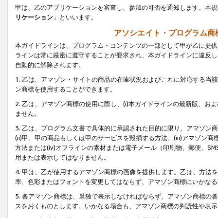
甲は、乙のアプリケーションを審査し、参加の可否を通知します。
本規
リケーション
」といいます。
アソシエイト・プログラム商
本ガイドラインは、プログラム・コンテンツの一部として甲が乙に提供
ラインは常に厳密に遵守することが要求され、本ガイドラインに違反し
自動的に解除されます。
1. 乙は、アマゾン・サイトの商品の在庫状況およびこれに対応する
ン商標を使用することができます。
2. 乙は、アマゾン商標の使用に際し、(i)本ガイドラインの最新版、およ
ません。
3. 乙は、プログラム文書で具体的に承認された目的に限り、アマゾン
(ii)甲、甲の商品もしくは甲のサービスを毀損する方法、(iii)アマ
方法または(iv)オフラインの素材または電子メール（印刷物、郵便、S
用または表示してはなりません。
4. 甲は、乙が使用するアマゾン商標の画像を提供します。乙は、方
率、色彩またはフォントを変更してはならず、アマゾン商標にいかなる
5. 各アマゾン商標は、単独で表示しなければならず、アマゾン商標
スをおくものとします。いかなる場合も、アマゾン商標の判読性や表示