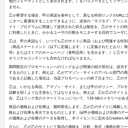
他のフォーマットとして表示されます。）をパラメータとしてアマゾン
ません。
乙が希望する場合、甲の承認を条件として、異なる特別リンクのURL
ニターし最適化することができるように、追加の「サブタグ」アソシエ
イト・プログラムに関連して提供されたID又は報告を、乙のサイトの
に到着したときに、かかるユーザの行動をモニターする目的でユーザに
乙は、甲の承認なく、いつでも乙のサイトに商品（および関連する特別
（商品ステートメント（以下に定義します。）に定義されたとおり）商
等）またはストアのホームページ（食料品等）を含みます。）と乙サイ
オリジナルコンテンツも含めなければなりません。
期間限定のプロモーションへのリンクおよび関連の紹介部分は、該当す
するものとします。例えば、乙がアマゾン・サイトのアパレル部門の商
であると記載した場合は、当該プロモーションの終了日までに、乙のサ
乙は、いかなる商品、アマゾン・サイト、または甲のポリシー、プロモ
誤解を招くような主張をしてはなりません。例えば、乙が乙のサイト上に
合、乙はリンク先のスマートフォンについて、128 GBのメモリーが
商品の価格および在庫は、随時変化します。乙が乙のサイトに掲載した
格および在庫を表示できるものとします。(a)甲が価格および在庫のデータを
の価格および在庫のデータを取得し、
本ライセンス
に定めるCreator
さらに、乙が乙のサイトにて商品の価格を「比較」形式（価格比較ツー