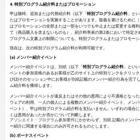
4. 特別プログラム紹介料またはプロモーション
甲は随時、追加または代替紹介料（以下「
特別プログラム紹介料
」とい
たはプロモーションを実施することがあります。疑義を避けるために（
はプロモーションの全部または一部をいつでも中止または変更する権利
て（商品購入を含まないものも）、紹介料率表の第2条において特定さ
プログラム文書上の制限についても、特別プログラムまたはプロモーシ
現在は、次の特別プログラム紹介料が利用可能です。
(a) メンバー紹介イベント
メンバー紹介イベントは、
別紙
（以下「
特別プログラム紹介料
」といい
ベントの参加資格のあるお客様が乙のサイト上の特別リンクをクリック
び(2)そのセッション中にお客様が
別紙
記載のメンバー紹介行為を完了
ム紹介料を獲得します。
メンバー紹介イベントが違反またはその他の悪用により不適格となった
ウェアの利用、一人の個人による複数のメンバー紹介イベント、メンバ
ベント）、甲は特別プログラム紹介料を支払いません。いずれの場合に
くは悪用があったか否かについて判断します。
アソシエイト・プログラム参加要件
にかかわらず、
別紙
記載のメンバー
ー紹介に関連する場合にのみ許可されるものとします。
(b) ボーナスイベント