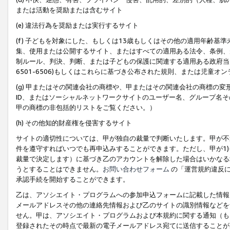
または活動を奨励または含むサイト
(e) 違法行為を奨励または実行するサイト
(f) 子どもを対象にした、もしくは13歳もしくはその他の適用年齢
集、使用または公開するサイト、またはすべての適用ある法令、条例、
制ルール、判決、判断、または子どもの保護に関連する適用ある政府当局の要
6501-6506)もしくはこれらに基づき公布された規則、または児童オ
(g) 甲またはその関連会社の商標や、甲またはその関連会社の商標の
ID、またはソーシャルネットワークサイトのユーザー名、グループ名
甲の商標の非包括的リストをご覧ください。）
(h) その他知的財産権を侵害するサイト
サイトの適切性については、甲が独自の裁量で判断いたします。甲が不
件を遵守すればいつでも再申込みすることができます。ただし、甲が1)
裁量で決定します）に基づき乙のアカウントを解除した場合はいかなる
うとすることはできません。
お問い合わせフォーム
の「運営規約違反に
承認手続を開始することができます。
乙は、アソシエイト・プログラムへの参加申込フォームに記載した情報
メールアドレスその他の連絡先情報および乙のサイトの識別情報などを
せん。甲は、アソシエイト・プログラムおよび本規約に関する通知（も
登録されたその時点で最新の電子メールアドレス宛てに送信することが