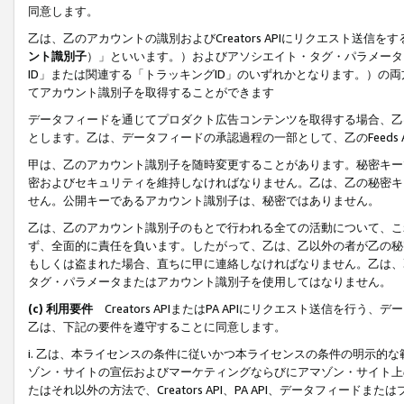
同意します。
乙は、乙のアカウントの識別およびCreators APIにリクエスト送
ント識別子
）」といいます。）およびアソシエイト・タグ・パラメータ（
ID」または関連する「トラッキングID」のいずれかとなります。）の両方
てアカウント識別子を取得することができます
データフィードを通じてプロダクト広告コンテンツを取得する場合、乙は、Cre
とします。乙は、データフィードの承認過程の一部として、乙のFeeds
甲は、乙のアカウント識別子を随時変更することがあります。秘密キー
密およびセキュリティを維持しなければなりません。乙は、乙の秘密キ
せん。公開キーであるアカウント識別子は、秘密ではありません。
乙は、乙のアカウント識別子のもとで行われる全ての活動について、こ
ず、全面的に責任を負います。したがって、乙は、乙以外の者が乙の秘
もしくは盗まれた場合、直ちに甲に連絡しなければなりません。乙は、
タグ・パラメータまたはアカウント識別子を使用してはなりません。
(c) 利用要件
Creators APIまたはPA APIにリクエスト送信を
乙は、下記の要件を遵守することに同意します。
i. 乙は、本ライセンスの条件に従いかつ本ライセンスの条件の明示的
ゾン・サイトの宣伝およびマーケティングならびにアマゾン・サイト上
たはそれ以外の方法で、Creators API、PA API、データフィー