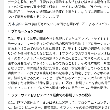
データを収集、使用、保管および開示する方法および該当する場合は第
イトの訪問者から直接情報を収集し、サイトの訪問者のブラウザにクッ
切に開示し、その他の適用法の法的要件を満たし、ならびに適用法によ
ついて情報を提供すること、および
(f)
本規約
に基づき許可されているか否かを問わず、乙によるプログラ
4. プロモーションの制限
乙は、甲もしくは甲の関連会社を代理してまたはアマゾン・サイトもし
モーション、マーケティングその他の広告宣伝活動（「プロモーション
書面または口頭での販促活動に関連して、甲もしくは甲の関連会社の商
リンクを使用することなどにより、オフラインでのプロモーション活動
イトのダイレクトメールに特別リンクを含めることができるものとしま
領するお客様がオプトインしたものであること）、その他本規約、商標
となります。甲の要請を受けた場合、乙は、前記を遵守していることを
明書のフォームおよび当該証明書の記載事項を指定します。乙が甲の要
す。疑義を避けるためにいうと、(i)適用あるマーケティング法の目的上(例
び類似または後継の法律を指します。)、乙は、特別リンクを含む各電子
びにアソシエイト・プログラム関連の全ての電子メールの最善の慣行に
5. ソフトウェアおよびデバイス経由での特別リンクの配布
乙は、以下の媒体上で、またはそれに関連して、プログラム・コンテン
ん。(a) コンピューター、携帯電話、タブレットその他の携帯端末を