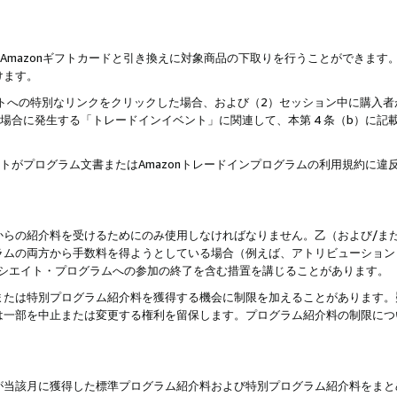
はAmazonギフトカードと引き換えに対象商品の下取りを行うことができま
けます。
サイトへの特別なリンクをクリックした場合、および（2）セッション中に購入
た場合に発生する「トレードインイベント」に関連して、本第 4 条（b）に
ントがプログラム文書またはAmazonトレードインプログラムの利用規約に
。
からの紹介料を受けるためにのみ使用しなければなりません。乙（および/ま
ラムの両方から手数料を得ようとしている場合（例えば、アトリビューション
ソシエイト・プログラムへの参加の終了を含む措置を講じることがあります。
または特別プログラム紹介料を獲得する機会に制限を加えることがあります。
は一部を中止または変更する権利を留保します。プログラム紹介料の制限につ
が当該月に獲得した標準プログラム紹介料および特別プログラム紹介料をまと