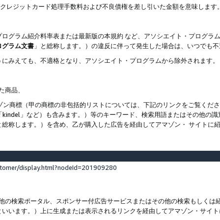
ト、クレジットカード処理手数料および不良債権を差し引いた金額を意味します
プログラム紹介料率表または最新版の本規約 など、アソシエイト・プログラ
ログラム文書
」と総称します。）の違反に伴って発生した場合は、いつでも不
うにみえても、不適格となり、アソシエイト・プログラムから除外されます。
れた商品、
他のアマゾン商標（甲の商標の非包括的リストについては、下記のリンクをご覧く
よび「kindel」など）も含みます。）等のキーワード、検索用語またはその
と総称します。）を含め、乙が購入した広告を経由してアマゾン・ サイトに
stomer/display.html?nodeId=201909280
その他の検索ポータル、スポンサー付広告サービスまたはその他の検索もしく
といいます。）上に生成または表示されるリンクを経由してアマゾン・サイト