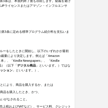
の第3条は、本規約終了後も存続します。疑義を避け
ムIPライセンスまたはアマゾン・インフルエンサ
の第3条に定める標準プログラム紹介料を支払いま
スルーをしたときに開始し、以下のいずれかが最初
裁量により決定します。例えば「Amazon
」、「Kindle Newspapers」、 「Kindle
は商品）（以下「
デジタル商品
」といいます。）ではな
ッション
」といいます。）、
ことにより、商品を購入するか、または
該商品を購入したとき、かつ、
払いがなされること。
売上税およびVATなど）、サービス料、クレジット