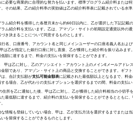
めに必要な商業的に合理的な努力を払います。標準プログラム紹介料または特
す。その結果、乙の紹介料率の実効値は乙の紹介料率表に記載されている水準
グラム紹介料を獲得した各暦月末から約60日以内に、乙が選択した下記記載
グラム紹介料を支払います。乙は、アマゾン・サイトの初期設定通貨以外の通
基づき決まることについて同意するものとします。
行名、口座番号、アカウント名と同じメインユーザーの口座名義人名および
より、甲は乙が指定した銀行口座に対し直接、乙が獲得した紹介料を振り込みま
最低額に達するまで、料金の支払いを留保することができます。
払い 甲は乙に対し、乙のアソシエイト・アカウント上のメインEメールアドレ
の金額であり、アマゾン・サイト上の商品と交換することができます。ギフト
甲は、合計支払額が
支払可能金額表
に記載された最低額以上となるまで、料金
過する場合、乙が代わりの支払オプションを選択するまでの間、料金の支払い
の住所を乙に通知した後、甲は乙に対し、乙が獲得した紹介料相当の小切手
れた最低額に達するまで、紹介料の支払いを留保することができるとともに、
す。
効な情報も登録していない場合、甲は、乙が支払方法を選択するまでまたは当
払いを留保することができるものとします。