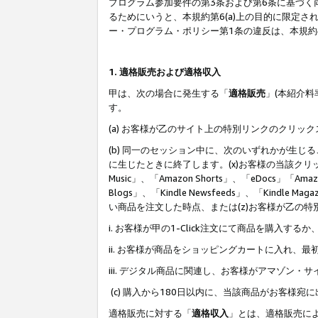
プログラム参加要件の第3条および第6条に基づく
るためにいうと、本規約第6(a)上の目的に限定
ー・プログラム・ポリシー第1条の違反は、本規
1. 適格販売および適格収入
甲は、次の場合に発生する「
適格販売
」(本紹介
す。
(a) お客様が乙のサイト上の特別リンクのクリッ
(b) 同一のセッション中に、次のいずれかが生
に生じたときに終了します。(x)お客様の当該クリ
Music」、「Amazon Shorts」、「eDocs」「Ama
Blogs」、「Kindle Newsfeeds」、「Ki
い商品を注文した時点、または(z)お客様が乙の
i. お客様が甲の1-Click注文にて商品を購入するか
ii. お客様が商品をショッピングカートに入れ
iii. デジタル商品に関連し、お客様がアマゾ
(c) 購入から180日以内に、当該商品がお客
適格販売に対する「
適格収入
」とは、適格販売に