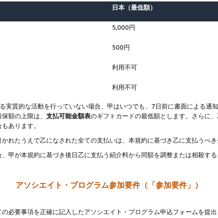
日本（最低額）
5,000円
500円
利用不可
利用不可
なる実質的な活動を行っていない場合、甲はいつでも、7日前に書面による通
留保額の上限は、
支払可能金額表
のギフトカードの最低額とします。さらに、
合もあります。
引かれたうえで乙になされた全ての支払いは、本規約に基づき乙に支払うべき
合、甲が本規約に基づき後日乙に支払う紹介料から同額を調整または相殺する
アソシエイト・プログラム参加要件（「参加要件」）
ての必要事項を正確に記入したアソシエイト・プログラム申込フォームを提出