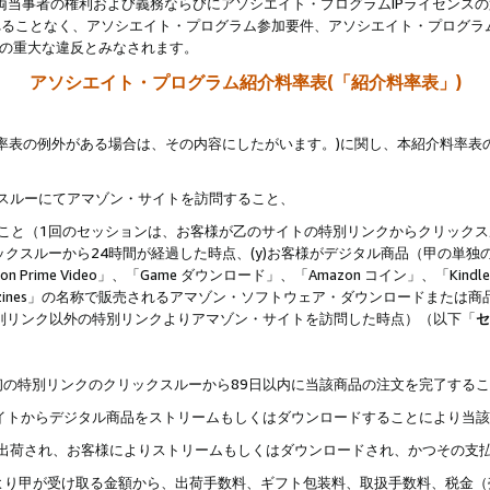
両当事者の権利および義務ならびにアソシエイト・プログラムIPライセンス
されることなく、アソシエイト・プログラム参加要件、アソシエイト・プログラ
約の重大な違反とみなされます。
アソシエイト・プログラム紹介料率表(「紹介料率表」)
料率表の例外がある場合は、その内容にしたがいます。)に関し、本紹介料率表
クスルーにてアマゾン・サイトを訪問すること、
じること（1回のセッションは、お客様が乙のサイトの特別リンクからクリック
ックスルーから24時間が経過した時点、(y)お客様がデジタル商品（甲の単独の
zon Prime Video」、「Game ダウンロード」、「Amazon コイン」、「Kindle 本
ndle Magazines」の名称で販売されるアマゾン・ソフトウェア・ダウンロードまた
特別リンク以外の特別リンクよりアマゾン・サイトを訪問した時点）（以下「
セ
、
、最初の特別リンクのクリックスルーから89日以内に当該商品の注文を完了する
ン・サイトからデジタル商品をストリームもしくはダウンロードすることにより当
様宛に出荷され、お客様によりストリームもしくはダウンロードされ、かつその支
より甲が受け取る金額から、出荷手数料、ギフト包装料、取扱手数料、税金（