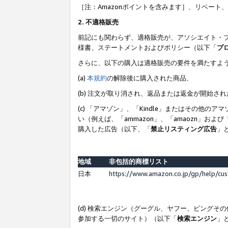
［注：Amazonポイントを含みます］、リベー
2. 不適格販売
前記にも関わらず、適格販売が、アソシエイト・
様書、ステートメントおよびポリシー（以下「
プ
さらに、以下の購入は適格販売の要件を満たすよ
(a)
本規約
の解除後に購入された商品、
(b) 注文が取り消され、返品または返金が開始さ
(c) 「アマゾン」、「Kindle」またはその
い（例えば、「ammazon」、「amaozn」お
購入した広告（以下、「
禁止リスティング広告
」
地域
非包括的商標リスト
日本
https://www.amazon.co.jp/gp/help/cu
(d) 検索エンジン（グーグル、ヤフー、ビング
参加する一切のサイト）（以下「
検索エンジン
」