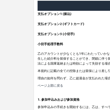
支払オプション1 (振込)
支払オプション2 (ギフトカード)
支払オプション3 (小切手)
小切手処理手数料
乙のアカウントが少なくとも1年にわたっていか
生した紹介料を留保することができ、閉鎖に伴う
法による国庫返納または時効によって失効する場
本規約に記載の全ての控除または留保により差し
理由の如何を問わず、乙に超過金が支払われた場
ページ上部に戻る
1. 参加申込みおよび参加資格
参加申込みの手続きを開始するには、乙は、すべ