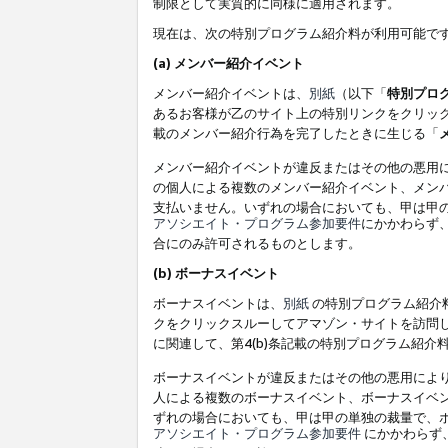
制限として実質的に同様に適用されます。
現在は、次の特別プログラム紹介料が利用可能で
(a) メンバー紹介イベント
メンバー紹介イベントは、
別紙
（以下「
特別プロ
あるお客様が乙のサイト上の特別リンクをクリック
載のメンバー紹介行為を完了したときに生じる「
メンバー紹介イベントが違反またはその他の悪用
の個人による複数のメンバー紹介イベント、メン
支払いません。いずれの場合においても、甲は甲
アソシエイト・プログラム参加要件
にかかわらず
合にのみ許可されるものとします。
(b) ボーナスイベント
ボーナスイベントは、
別紙
の特別プログラム紹介料
クをクリックスルーしてアマゾン・サイトを訪問し
に関連して、第4(b)条記載の特別プログラム紹介
ボーナスイベントが違反またはその他の悪用によ
人による複数のボーナスイベント、ボーナスイベ
ずれの場合においても、甲は甲の単独の裁量で、
アソシエイト・プログラム参加要件
にかかわらず