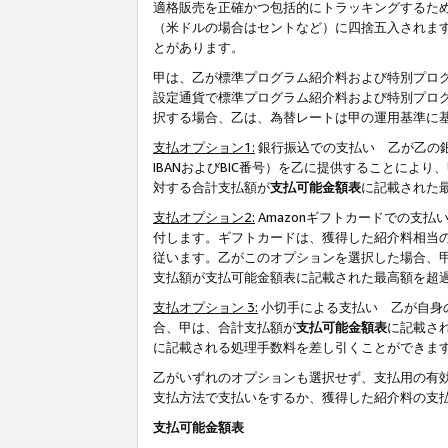
適格販売を正確かつ包括的にトラッキングするた
（米ドルの場合はセントなど）に四捨五入されま
とがあります。
甲は、乙が標準プログラム紹介料および特別プロ
設定通貨で標準プログラム紹介料および特別プロ
択する場合、乙は、為替レートは甲の運用基準に
支払オプション1:
銀行振込での支払い 乙が乙の銀
IBANおよびBIC番号）を乙に提供することに
対する合計支払額が
支払可能金額表
に記載された
支払オプション2:
Amazonギフトカードでの支
付します。ギフトカードは、獲得した紹介料相当
従います。乙がこのオプションを選択した場合、
支払額が支払可能金額表に記載された最高額を超
支払オプション 3:
小切手による支払い 乙が自身
合、甲は、合計支払額が
支払可能金額表
に記載さ
に記載される処理手数料を差し引くことができま
乙がいずれのオプションも選択せず、支払用の有
支払方法で支払いをするか、獲得した紹介料の支
支払可能金額表