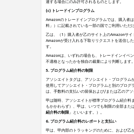
連する場合にのみ許可されるものとします。
(c) トレードインプログラム
Amazonのトレードインプログラムでは、購入者
料」）に記載されている一部の国でご利用いただ
乙は、（1）購入者が乙のサイト上のAmazon
Amazonが受け入れる下取りリクエストを送信し
す。
Amazonは、いずれの場合も、トレードインイベ
不適格となったかを独自の裁量により判断します
5. プログラム紹介料の制限
アソシエイトタグは、アソシエイト・プログラム
使用してアソシエイト・プログラムと別のプログ
は、手数料の支払いの留保および/または乙のア
甲は随時、アソシエイトが標準プログラム紹介料
もかかわらず）、甲は、いつでも制限の全部また
紹介料の制限
」といいます。）。
6. プログラム紹介料のレポートと支払い
甲は、甲内部のトラッキングのために、および乙