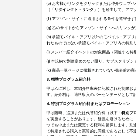
(e) お客様がリンクをクリックまたは仲介ウェ
（「
リダイレクト・リンク
」）を経由して、アマ
(f) アマゾン・サイトに適用される条件を遵守せ
(g) 乙のサイトからアマゾン・サイトへのリン
(h) 承認モバイル・アプリ以外のモバイル・アプリ
れたものではない承認モバイル・アプリ内の特別
(i) メンバー紹介イベントの対象商品（関連する
(j) 本規約で別途定めのない限り、サブスクリプ
(k) 商品一覧ページに掲載されていない発表前の
3. 標準プログラム紹介料
甲は乙に対し、本紹介料率表に記載された制限お
す。紹介料は、適格収入のパーセンテージとして
4. 特別プログラム紹介料またはプロモーション
甲は随時、追加または代替紹介料（以下「
特別プ
を実施することがあります。疑義を避けるために
つでも中止または変更する権利を留保します。別
て特定される購入と実質的に同種であるとして不