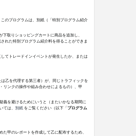
す。このプログラムは、別紙（「特別プログラム紹介
者が下取りショッピングカートに商品を追加し、
記載された特別プログラム紹介料を得ることができま
違反してトレードインイベントが発生したか、または
たは乙を代理する第三者）が、同じトラフィックを
・リンクの操作や組み合わせによるもの）、甲
疑義を避けるためにいうと（またいかなる期間に
いては、
別紙
をご覧ください（以下「
プログラム
めた甲のレポートを作成して乙に配布するため、