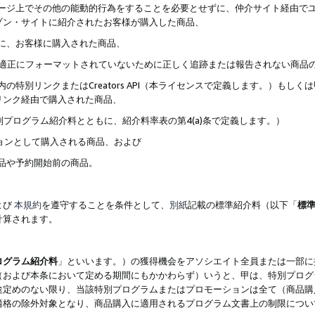
ブページ上でその他の能動的行為をすることを必要とせずに、仲介サイト経由で
ゾン・サイトに紹介されたお客様が購入した商品、
ずに、お客様に購入された商品、
クが適正にフォーマットされていないために正しく追跡または報告されない商品
内の特別リンクまたはCreators API（本ライセンスで定義します。）も
リンク経由で購入された商品、
特別プログラム紹介料とともに、紹介料率表の第4(a)条で定義します。）
ションとして購入される商品、および
商品や予約開始前の商品。
よび
本規約
を遵守することを条件として、
別紙
記載の標準紹介料（以下「
標
計算されます。
ログラム紹介料
」といいます。）の獲得機会をアソシエイト全員または一部に
（および本条において定める期間にもかかわらず）いうと、甲は、特別プログ
途定めのない限り、当該特別プログラムまたはプロモーションは全て（商品購
適格の除外対象となり、商品購入に適用されるプログラム文書上の制限につい