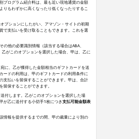
別プログラム紹介料は、最も近い現地通貨の金額
よりもわずかに高くなったり低くなったりするこ
のオプションにしたがい、アマゾン・サイトの初期
貨で支払いを受け取ることもできます。これを選
その他の必要識別情報（該当する場合はABA、
す。乙がこのオプションを選択した場合、甲は、乙に
ス宛に、乙が獲得した金額相当のギフトカードを送
カードの利用は、甲のギフトカードの利用条件に
の支払いを留保することができます。甲は、合計
を留保することができます。
を送付します。乙がこのオプションを選択した場
甲が乙に送付する小切手1枚につき
支払可能金額表
該情報を提供するまでの間、甲の裁量により別の