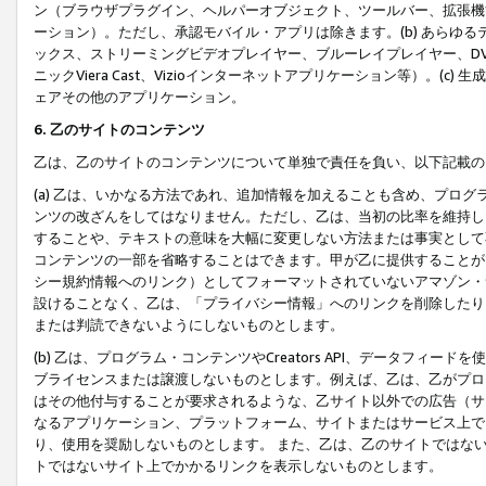
ン（ブラウザプラグイン、ヘルパーオブジェクト、ツールバー、拡張機
ーション）。ただし、承認モバイル・アプリは除きます。(b) あらゆ
ックス、ストリーミングビデオプレイヤー、ブルーレイプレイヤー、DVDプ
ニックViera Cast、Vizioインターネットアプリケーション等）。(
ェアその他のアプリケーション。
6. 乙のサイトのコンテンツ
乙は、乙のサイトのコンテンツについて単独で責任を負い、以下記載の
(a) 乙は、いかなる方法であれ、追加情報を加えることも含め、プロ
ンツの改ざんをしてはなりません。ただし、乙は、当初の比率を維持し
することや、テキストの意味を大幅に変更しない方法または事実として
コンテンツの一部を省略することはできます。甲が乙に提供することが
シー規約情報へのリンク）としてフォーマットされていないアマゾン・
設けることなく、乙は、「プライバシー情報」へのリンクを削除したり
または判読できないようにしないものとします。
(b) 乙は、プログラム・コンテンツやCreators API、データフ
ブライセンスまたは譲渡しないものとします。例えば、乙は、乙がプロ
はその他付与することが要求されるような、乙サイト以外での広告（サ
なるアプリケーション、プラットフォーム、サイトまたはサービス上で
り、使用を奨励しないものとします。 また、乙は、乙のサイトではな
トではないサイト上でかかるリンクを表示しないものとします。