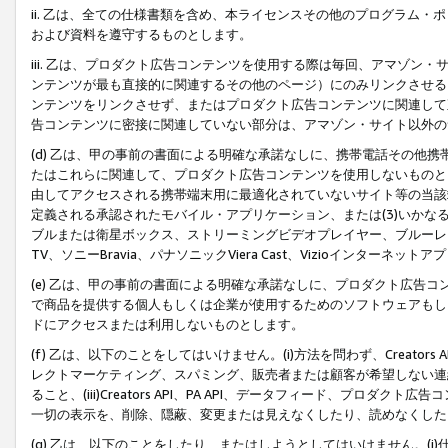
ii. 乙は、全ての仕様書類を含め、本ライセンスその他のプログラム
および資料を遵守するものとします。
iii. 乙は、プロダクト広告コンテンツを使用する際は毎回、アマゾ
ンテンツが最も直接的に関連するその他のページ）にのみリンクさせる
ンテンツをリンクさせず、またはプロダクト広告コンテンツに関連して
告コンテンツに密接に関連していない部分は、アマゾン・サイト以外の
(d) 乙は、甲の事前の書面による明確な承諾なしに、携帯電話その他
たはこれらに関連して、プロダクト広告コンテンツを使用しないものと
由してアクセスされる携帯端末用に最適化されていないサイト等の当該端
定義される承認されたモバイル・アプリケーション、または(3)いか
ブルまたは衛星ボックス、ストリーミングビデオプレイヤー、ブルーレイ
TV、ソニーBravia、パナソニックViera Cast、Vizioインター
(e) 乙は、甲の事前の書面による明確な承諾なしに、プロダクト広告
で商品を提供する個人もしくは企業が使用するためのソフトウェアもしくはその
ドにアクセスまたは利用しないものとします。
(f) 乙は、以下のことをしてはいけません。(i)方法を問わず、Creator
レクトマーケティング、スパミング、販売者または顧客が希望しない連
ること、(iii)Creators API、PA API、データフィード、プ
一切の表示を、削除、隠蔽、変更または見えなくしたり、読めなくした
(g) 乙は、以下のことをしたり、またはしようとしてはいけません。(