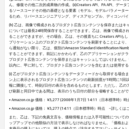
ん、修復その他二次的成果物の作成。(ii)Creators API、PA 
るソースコードその他の基礎となる要素（モデル、モデルパラメーター
るため、リバースエンジニアリング、ディスアセンブル、ディコンパイ
(h) 乙は、画像で構成されるプロダクト広告コンテンツを保存または
については最長24時間保存することができます。乙は、画像で構成さ
ることができますが、その場合、乙は、その後直ちに Creators AP
プリケーション上のプロダクト広告コンテンツを刷新することにより、
ら通知がない限り、乙は、個別のAmazon Standard Identification Nu
することができます。前記にかかわらず、乙のアプリケーションがクラ
プロダクト広告コンテンツを保存またはキャッシュしてはいけません。
以内に、甲に対して、プロダクト広告コンテンツを含むまたは使用する
(i) 乙がプロダクト広告コンテンツをデータフィードから取得する場合または
ン上に表示されるプロダクト広告コンテンツの刷新頻度が1時間に1回
報に隣接して、時刻/日付の表示を含めるものとします。ただし、乙の
び刷新と同日中である間は、表示のうち日付の部分を省略することがで
• Amazon.co.jp 価格： ¥3,277 (2008年1月7日 14:11（日本標準
• Amazon.co.jp 価格： ¥3,277 (14:11（日本標準時）時点 −詳しくは
また、乙は、下記の免責文言を、価格情報または入手可能性についての
ップアップその他類似の方法で表示しなければなりません。「価格およ
本商品の購入においては、購入の時点で（該当するアマゾン・サイト）