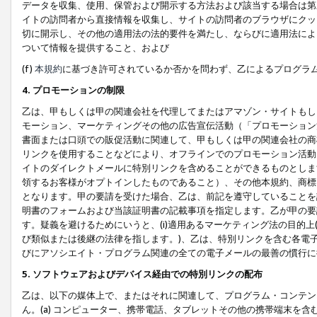
データを収集、使用、保管および開示する方法および該当する場合は第
イトの訪問者から直接情報を収集し、サイトの訪問者のブラウザにクッ
切に開示し、その他の適用法の法的要件を満たし、ならびに適用法によ
ついて情報を提供すること、および
(f)
本規約
に基づき許可されているか否かを問わず、乙によるプログラ
4. プロモーションの制限
乙は、甲もしくは甲の関連会社を代理してまたはアマゾン・サイトもし
モーション、マーケティングその他の広告宣伝活動（「プロモーション
書面または口頭での販促活動に関連して、甲もしくは甲の関連会社の商
リンクを使用することなどにより、オフラインでのプロモーション活動
イトのダイレクトメールに特別リンクを含めることができるものとしま
領するお客様がオプトインしたものであること）、その他本規約、商標
となります。甲の要請を受けた場合、乙は、前記を遵守していることを
明書のフォームおよび当該証明書の記載事項を指定します。乙が甲の要
す。疑義を避けるためにいうと、(i)適用あるマーケティング法の目的上(例
び類似または後継の法律を指します。)、乙は、特別リンクを含む各電子
びにアソシエイト・プログラム関連の全ての電子メールの最善の慣行に
5. ソフトウェアおよびデバイス経由での特別リンクの配布
乙は、以下の媒体上で、またはそれに関連して、プログラム・コンテン
ん。(a) コンピューター、携帯電話、タブレットその他の携帯端末を