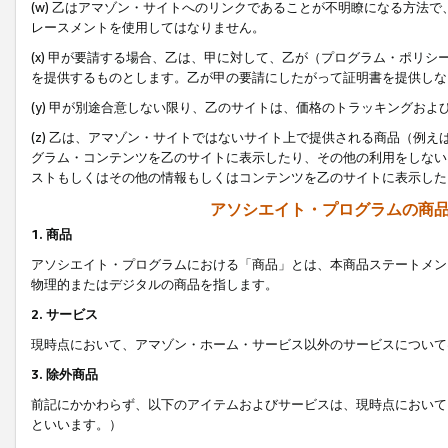
(w) 乙はアマゾン・サイトへのリンクであることが不明瞭になる方法
レースメントを使用してはなりません。
(x) 甲が要請する場合、乙は、甲に対して、乙が（プログラム・ポリ
を提供するものとします。乙が甲の要請にしたがって証明書を提供しな
(y) 甲が別途合意しない限り、乙のサイトは、価格のトラッキングお
(z) 乙は、アマゾン・サイトではないサイト上で提供される商品（例
グラム・コンテンツを乙のサイトに表示したり、その他の利用をしない
ストもしくはその他の情報もしくはコンテンツを乙のサイトに表示した
アソシエイト・プログラムの商
1. 商品
アソシエイト・プログラムにおける「商品」とは、本商品ステートメン
物理的またはデジタルの商品を指します。
2. サービス
現時点において、アマゾン・ホーム・サービス以外のサービスについて
3. 除外商品
前記にかかわらず、以下のアイテムおよびサービスは、現時点において
といいます。）