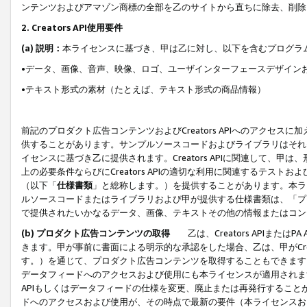
ンテンツおよびアマゾン商標の全部を乙のサイトから直ちに除去、削除
2. Creators API使用要件
(a) 説明：
本ライセンスに基づき、甲は乙に対し、以下を含むプログラ
•データ、画像、音声、映像、ロゴ、ユーザインターフェースデザイン
•テキスト形式の素材（たとえば、テキスト形式の商品情報）
前記のプロダクト広告コンテンツおよびCreators APIへのアクセスに
供することがあります。サンプルソースコードおよびライブラリはそれ
イセンスに基づき乙に提供されます。Creators APIに関連して
上の必要条件ならびにCreators APIの適切な利用に関連するテ
（以下「
仕様書類
」と総称します。）を提供することがあります。本ラ
ルソースコードまたはライブラリおよび甲が提供する仕様書類は、「プ
で提供されたいかなるデータ、画像、テキストその他の情報またはコン
(b) プロダクト広告コンテンツの取得
乙は、Creators APIま
きます。甲が事前に書面による明示的な承認をした場合、乙は、甲がCreator
す。）を通じて、プロダクト広告コンテンツを取得することもできます
データフィードへのアクセスおよび使用にも本ライセンスが適用されます。乙は
APIもしくはデータフィードの仕様を変更、廃止または再発行することがで
ドへのアクセスおよび使用が、その時点で最新の要件（本ライセンスお