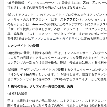
(a) 登録情報 インフルエンサーとして登録するには、乙は、乙のソ
可を含む、全ての情報要件を満たさなければなりません。
(b) ストアフロント このアソシエイト・プログラムまたはアマゾン
ン・サイトのストアフロント（以下「
ストアフロント
」といいます。）
のセッションは、Amazonのお客様が乙のストアフロントにクリック
「サービス提供」に相当します。乙は、アソシエイト・プログラムまた
真、編集物、リスト、コメント、デジタルビデオ、またはその他のデー
要件第1条または
アマゾンコミュニティガイドライン
に定める基準に違
2.
オンサイトでの使用
(a)使用時の裁量、削除する権利 甲は、インフルエンサー・プログラ
により甲の判断で）クリエイター・コンテンツを使用できますが、その
コンテンツの一部または全部を拒否、削除、停止または復元する権利を
(b)報酬 甲がアマゾン・サイト内で使用するクリエイター・コンテン
「
オンサイト紹介料
」といいます。）を獲得します。該当するアマゾン
当アマゾン・サイトに専用のストアIDを有するクリエイターとして登
3.
権利の留保、クリエイター商標の使用、免責
(a) 権利の留保
甲は、本規約またはその他に基づき、ストアフロント、ストアフロント
関するまたはこれらに対する全ての権利、権原および利益（知的財産権