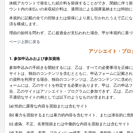
休眠アカウントで発生した紹介料を留保することができ、閉鎖に伴う留
ウント内の未払いの未収紹介料は、適用法による国庫返納または時効に
本規約に記載の全ての控除または留保により差し引かれたうえで乙にな
済を構成します。
理由の如何を問わず、乙に超過金が支払われた場合、甲が本規約に基づ
ページ上部に戻る
アソシエイト・プロ
1. 参加申込みおよび参加資格
参加申込みの手続きを開始するには、乙は、すべての必要事項を正確に
サイトは、独自のコンテンツを含むとともに、申込フォームに記載され
の資料を利用する場合、独自のコンテンツは、乙がコンテンツに含めた
ォームには、乙のサイトを特定する必要があります。甲は、乙の申込フ
合、乙のサイトはアソシエイト・プログラムに参加できず、乙は、乙の
不適切なサイトの例としては以下のようなものが含まれます。
(a) 性的に露骨な内容を奨励または含むサイト
(b) 暴力を奨励するまたは暴力的内容を含むサイト、または潜在的に
(c) 虚偽、不正、名誉毀損または中傷的な内容を奨励または含むサイト
(d) 不快、迷惑、有害、プライバシー侵害、乱用的、差別的（人種、