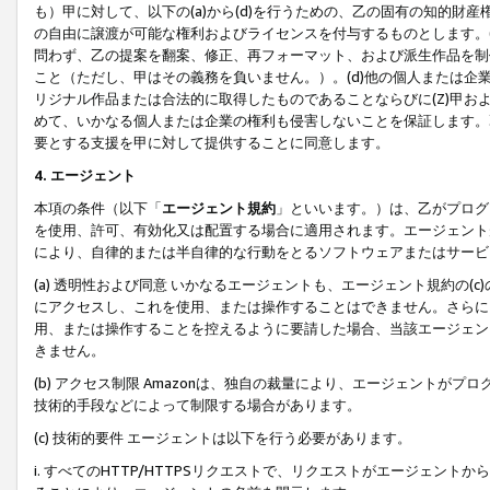
も）甲に対して、以下の(a)から(d)を行うための、乙の固有の知的
の自由に譲渡が可能な権利およびライセンスを付与するものとします。(
問わず、乙の提案を翻案、修正、再フォーマット、および派生作品を制
こと（ただし、甲はその義務を負いません。）。(d)他の個人または企
リジナル作品または合法的に取得したものであることならびに(Z)甲
めて、いかなる個人または企業の権利も侵害しないことを保証します。
要とする支援を甲に対して提供することに同意します。
4. エージェント
本項の条件（以下「
エージェント規約
」といいます。）は、乙がプログ
を使用、許可、有効化又は配置する場合に適用されます。エージェント
により、自律的または半自律的な行動をとるソフトウェアまたはサービ
(a) 透明性および同意 いかなるエージェントも、エージェント規約の
にアクセスし、これを使用、または操作することはできません。さらに、
用、または操作することを控えるように要請した場合、当該エージェン
きません。
(b) アクセス制限 Amazonは、独自の裁量により、エージェント
技術的手段などによって制限する場合があります。
(c) 技術的要件 エージェントは以下を行う必要があります。
i. すべてのHTTP/HTTPSリクエストで、リクエストがエージェ