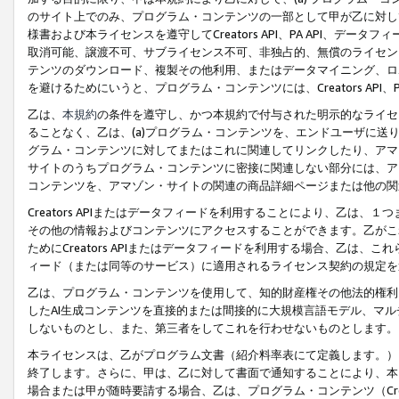
のサイト上でのみ、プログラム・コンテンツの一部として甲が乙に対し
様書および本ライセンスを遵守してCreators API、PA API、
取消可能、譲渡不可、サブライセンス不可、非独占的、無償のライセン
テンツのダウンロード、複製その他利用、またはデータマイニング、ロ
を避けるためにいうと、プログラム・コンテンツには、Creators AP
乙は、
本規約
の条件を遵守し、かつ本規約で付与された明示的なライセ
ることなく、乙は、(a)プログラム・コンテンツを、エンドユーザに
グラム・コンテンツに対してまたはこれに関連してリンクしたり、アマ
サイトのうちプログラム・コンテンツに密接に関連しない部分には、ア
コンテンツを、アマゾン・サイトの関連の商品詳細ページまたは他の関
Creators APIまたはデータフィードを利用することにより、乙は、
その他の情報およびコンテンツにアクセスすることができます。乙がこ
ためにCreators APIまたはデータフィードを利用する場合、乙は、こ
ィード（または同等のサービス）に適用されるライセンス契約の規定を
乙は、プログラム・コンテンツを使用して、知的財産権その他法的権利
したAI生成コンテンツを直接的または間接的に大規模言語モデル、マ
しないものとし、また、第三者をしてこれを行わせないものとします。
本ライセンスは、乙がプログラム文書（紹介料率表にて定義します。）
終了します。さらに、甲は、乙に対して書面で通知することにより、本
場合または甲が随時要請する場合、乙は、プログラム・コンテンツ（Cre