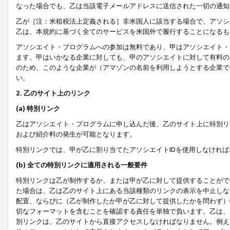
なった場合でも、乙は当該電子メールアドレスに送信された一切の通知
乙が［注：米租税法上定義される］非米国人に該当する場合で、アソシ
乙は、本規約に基づく全てのサービスを米国外で履行することになるも
アソシエイト・プログラムへの参加は無料であり、甲はアソシエイト・
ます。甲はいかなる企業に対しても、甲のアソシエイトに対して有料の
のため、このような企業が（アマゾンの名前を利用しようとする企業で
い。
2. 乙のサイト上のリンク
(a) 特別リンク
乙はアソシエイト・プログラムに申し込んだ後、乙のサイト上に特別リ
および紹介料の発生が可能となります。
特別リンクでは、甲が乙に割り当てたアソシエイトIDを使用しなけれ
(b) 全ての特別リンクに適用される一般要件
特別リンクは乙が制作するか、または甲が乙に対して提供することがで
た場合は、乙は乙のサイト上にある当該種類のリンクの表示を中止しな
配置、ならびに（乙が制作したか甲が乙に対して提供したかを問わず）
切なフォーマットを含むことを確認する責任を単独で負います。乙は、
別リンクは、乙のサイトから直接アクセスしなければなりません。例えば、