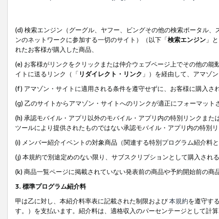
(d) 検索エンジン（グーグル、ヤフー、ビングその他の検索ポータル
ンのネットワークに参加する一切のサイト）（以下「
検索エンジン
」と
れたお客様が購入した商品、
(e) お客様がリンクをクリックまたは仲介ウェブページ上でその他の
イトに送るリンク（「
リダイレクト・リンク
」）を経由して、アマゾン
(f) アマゾン・サイトに適用される条件を遵守せずに、お客様に購入さ
(g) 乙のサイトからアマゾン・サイトへのリンクが適正にフォーマッ
(h) 承認モバイル・アプリ以外のモバイル・アプリ内の特別リンクまたはC
ツールにより提供されたものではない承認モバイル・アプリ内の特別リ
(i) メンバー紹介イベントの対象商品（関連する特別プログラム紹介料と
(j) 本規約で別途定めのない限り、サブスクリプションとして購入され
(k) 商品一覧ページに掲載されていない発表前の商品や予約開始前の商
3. 標準プログラム紹介料
甲は乙に対し、本紹介料率表に記載された制限および
本規約
を遵守す
す。）を支払います。紹介料は、適格収入のパーセンテージとして計算