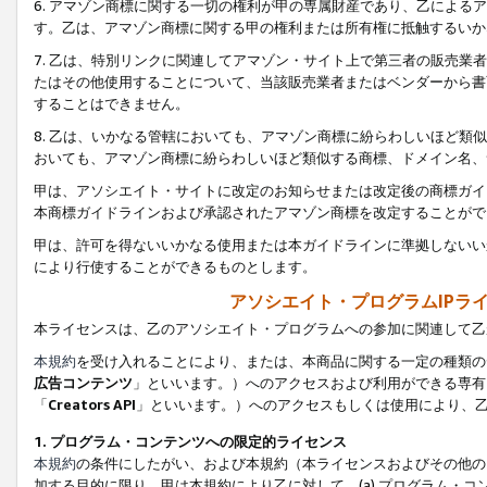
6. アマゾン商標に関する一切の権利が甲の専属財産であり、乙によ
す。乙は、アマゾン商標に関する甲の権利または所有権に抵触するいか
7. 乙は、特別リンクに関連してアマゾン・サイト上で第三者の販売
たはその他使用することについて、当該販売業者またはベンダーから書
することはできません。
8. 乙は、いかなる管轄においても、アマゾン商標に紛らわしいほど
おいても、アマゾン商標に紛らわしいほど類似する商標、ドメイン名、
甲は、アソシエイト・サイトに改定のお知らせまたは改定後の商標ガイ
本商標ガイドラインおよび承認されたアマゾン商標を改定することがで
甲は、許可を得ないいかなる使用または本ガイドラインに準拠しないい
により行使することができるものとします。
アソシエイト・プログラムIPラ
本ライセンスは、乙のアソシエイト・プログラムへの参加に関連して乙
本規約
を受け入れることにより、または、本商品に関する一定の種類の
広告コンテンツ
」といいます。）へのアクセスおよび利用ができる専有
「
Creators API
」といいます。）へのアクセスもしくは使用により、
1. プログラム・コンテンツへの限定的ライセンス
本規約
の条件にしたがい、および本規約（本ライセンスおよびその他の
加する目的に限り、甲は本規約により乙に対して、(a) プログラム・コ