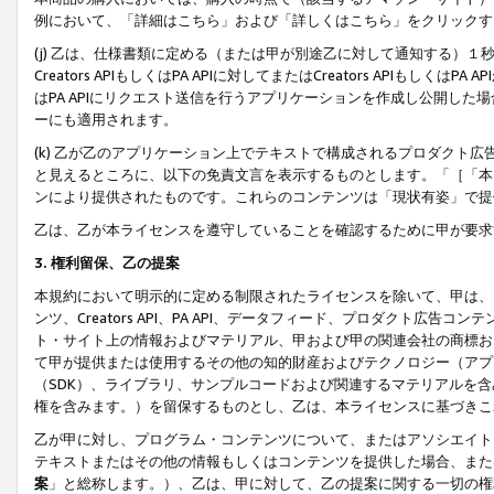
例において、「詳細はこちら」および「詳しくはこちら」をクリックす
(j) 乙は、仕様書類に定める（または甲が別途乙に対して通知する）
Creators APIもしくはPA APIに対してまたはCreators APIもしく
はPA APIにリクエスト送信を行うアプリケーションを作成し公開し
ーにも適用されます。
(k) 乙が乙のアプリケーション上でテキストで構成されるプロダクト
と見えるところに、以下の免責文言を表示するものとします。「［「本
ンにより提供されたものです。これらのコンテンツは「現状有姿」で提
乙は、乙が本ライセンスを遵守していることを確認するために甲が要求
3. 権利留保、乙の提案
本規約において明示的に定める制限されたライセンスを除いて、甲は、
ンツ、Creators API、PA API、データフィード、プロダクト
ト・サイト上の情報およびマテリアル、甲および甲の関連会社の商標お
て甲が提供または使用するその他の知的財産およびテクノロジー（アプ
（SDK）、ライブラリ、サンプルコードおよび関連するマテリアルを
権を含みます。）を留保するものとし、乙は、本ライセンスに基づきこ
乙が甲に対し、プログラム・コンテンツについて、またはアソシエイト
テキストまたはその他の情報もしくはコンテンツを提供した場合、また
案
」と総称します。）、乙は、甲に対して、乙の提案に関する一切の権