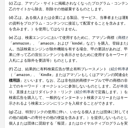
(c) 乙は、アマゾン・サイトに掲載されなくなったプログラム・コン
乙のサイトから除去、削除その他破棄するものとします。
(d) 乙は、ある個人または企業による製品、サービス、当事者または
の資料をプログラム・コンテンツに接近して配置することを含みます。
を含みます。）を使用してはなりません。
(e) 乙は、検索エンジンにおいて使用するために、アマゾン商標（
商標
「ammazon」、「amaozn」および「kindel」など）を購入
ん。当該検索エンジンが除外機能を有する場合、甲の要請があれば、甲
果に伴って乙の宣伝コンテンツを表示させるために使用するキーワード
入札による除外を要請等）ものとします。
(f) 乙は、結果的に有料検索広告が禁止有料プレースメント（
紹介料率
（「amazon」、「Kindle」またはアマゾンもしくはアマゾンの
標用語
」といいます。なお、乙は非包括的商標テーブルで甲の商標の非
上でのキーワード・オークションに参加しないものとします。乙が
本規
り、直接またはリダイレクト・リンク（
紹介料率表
で定義します。）を
検索広告を購入して、一般的なインターネット検索クエリーまたはキー
示されるよう検索エンジンにリンクを入稿することができます。
(g) 乙は、特別リンクの使用に伴い、いかなる個人または団体に対し
の他の組織への寄付その他の便益を含みます。）を提供しないものとし
個人または団体に奨励する「報奨」またはロイヤルティプログラムを実