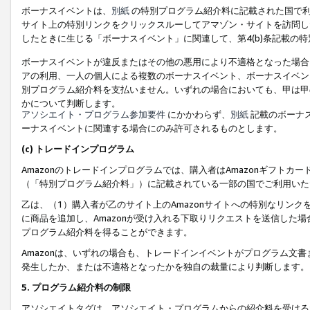
ボーナスイベントは、
別紙
の特別プログラム紹介料に記載された国で利
サイト上の特別リンクをクリックスルーしてアマゾン・サイトを訪問した
したときに生じる「ボーナスイベント」に関連して、第4(b)条記載の
ボーナスイベントが違反またはその他の悪用により不適格となった場合
アの利用、一人の個人による複数のボーナスイベント、ボーナスイベン
別プログラム紹介料を支払いません。いずれの場合においても、甲は甲
かについて判断します。
アソシエイト・プログラム参加要件
にかかわらず、
別紙
記載のボーナ
ーナスイベントに関連する場合にのみ許可されるものとします。
(c) トレードインプログラム
Amazonのトレードインプログラムでは、購入者はAmazonギフト
（「特別プログラム紹介料」）に記載されている一部の国でご利用いた
乙は、（1）購入者が乙のサイト上のAmazonサイトへの特別なリン
に商品を追加し、Amazonが受け入れる下取りリクエストを送信した場
プログラム紹介料を得ることができます。
Amazonは、いずれの場合も、トレードインイベントがプログラム文書
発生したか、または不適格となったかを独自の裁量により判断します。
5. プログラム紹介料の制限
アソシエイトタグは、アソシエイト・プログラムからの紹介料を受ける