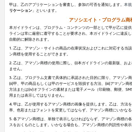
甲は、乙のアプリケーションを審査し、参加の可否を通知します。
本規
リケーション
」といいます。
アソシエイト・プログラム商
本ガイドラインは、プログラム・コンテンツの一部として甲が乙に提供
ラインは常に厳密に遵守することが要求され、本ガイドラインに違反し
自動的に解除されます。
1. 乙は、アマゾン・サイトの商品の在庫状況およびこれに対応する
ン商標を使用することができます。
2. 乙は、アマゾン商標の使用に際し、(i)本ガイドラインの最新版、およ
ません。
3. 乙は、プログラム文書で具体的に承認された目的に限り、アマゾン
(ii)甲、甲の商品もしくは甲のサービスを毀損する方法、(iii)アマ
方法または(iv)オフラインの素材または電子メール（印刷物、郵便、S
用または表示してはなりません。
4. 甲は、乙が使用するアマゾン商標の画像を提供します。乙は、方
率、色彩またはフォントを変更してはならず、アマゾン商標にいかなる
5. 各アマゾン商標は、単独で表示しなければならず、アマゾン商標
スをおくものとします。いかなる場合も、アマゾン商標の判読性や表示