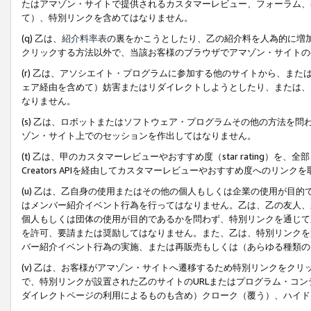
たはアマゾン・サイトで提供されるカスタマーレビュー、フォーラム、
て）、特別リンクを含めてはなりません。
(q) 乙は、
紹介料率表
の裏をかこうとしたり、乙の紹介料を人為的に増
クリックする方法以外で、当該お客様のブラウザでアマゾン・サイトの
(r) 乙は、アソシエイト・プログラムに参加する他のサイトから、ま
ェア経由を含めて）妨害またはリダイレクトしようとしたり、または、
なりません。
(s) 乙は、ロボットまたはソフトウェア・プログラムその他の方法を
ゾン・サイト上でのセッションを作出してはなりません。
(t) 乙は、甲のカスタマーレビューやおすすめ度（star rating
Creators APIを経由してカスタマーレビューやおすすめ度へのリンク
(u) 乙は、乙自身の使用またはその他の個人もしくは企業の使用が目
はメンバー紹介イベント行為を行ってはなりません。乙は、乙の友人、
個人もしくは団体の使用が目的であるかを問わず、特別リンクを通じて
を許可、要請または奨励してはなりません。また、乙は、特別リンクを
バー紹介イベント行為の実施、または再販売もしくは（あらゆる種類の
(v) 乙は、お客様がアマゾン・サイトへ遷移するため特別リンクをク
で、特別リンクが設置された乙のサイトのURLまたはプログラム・コ
ダイレクトページの利用によるものも含め）クローク（覆う）、ハイド