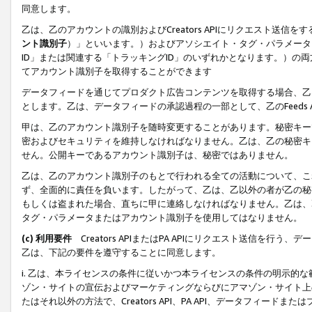
同意します。
乙は、乙のアカウントの識別およびCreators APIにリクエスト送
ント識別子
）」といいます。）およびアソシエイト・タグ・パラメータ（
ID」または関連する「トラッキングID」のいずれかとなります。）の両方
てアカウント識別子を取得することができます
データフィードを通じてプロダクト広告コンテンツを取得する場合、乙は、Cre
とします。乙は、データフィードの承認過程の一部として、乙のFeeds
甲は、乙のアカウント識別子を随時変更することがあります。秘密キー
密およびセキュリティを維持しなければなりません。乙は、乙の秘密キ
せん。公開キーであるアカウント識別子は、秘密ではありません。
乙は、乙のアカウント識別子のもとで行われる全ての活動について、こ
ず、全面的に責任を負います。したがって、乙は、乙以外の者が乙の秘
もしくは盗まれた場合、直ちに甲に連絡しなければなりません。乙は、
タグ・パラメータまたはアカウント識別子を使用してはなりません。
(c) 利用要件
Creators APIまたはPA APIにリクエスト送信を
乙は、下記の要件を遵守することに同意します。
i. 乙は、本ライセンスの条件に従いかつ本ライセンスの条件の明示的
ゾン・サイトの宣伝およびマーケティングならびにアマゾン・サイト上
たはそれ以外の方法で、Creators API、PA API、データフィー