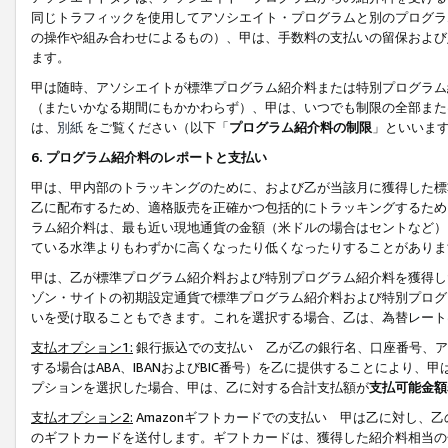
同じトラフィックを使用してアソシエイト・プログラムと別のプログラ
の操作や組み合わせによるもの）、甲は、手数料の支払いの留保および
ます。
甲は随時、アソシエイトが標準プログラム紹介料または特別プログラム
（またいかなる期間にもかかわらず）、甲は、いつでも制限の全部また
は、
別紙
をご覧ください（以下「
プログラム紹介料の制限
」といいま
6. プログラム紹介料のレポートと支払い
甲は、甲内部のトラッキングのために、および乙が当該月に獲得した標
乙に配布するため、適格販売を正確かつ包括的にトラッキングするため
ラム紹介料は、最も近い現地通貨の金額（米ドルの場合はセントなど）
ている水準よりもわずかに高くなったり低くなったりすることがありま
甲は、乙が標準プログラム紹介料および特別プログラム紹介料を獲得し
ゾン・サイトの初期設定通貨で標準プログラム紹介料および特別プログ
いを受け取ることもできます。これを選択する場合、乙は、為替レート
支払オプション1:
銀行振込での支払い 乙が乙の銀行名、口座番号、ア
する場合はABA、IBANおよびBIC番号）を乙に提供することにより
プションを選択した場合、甲は、乙に対する合計支払額が
支払可能金額
支払オプション2:
Amazonギフトカードでの支払い 甲は乙に対し、
のギフトカードを送付します。ギフトカードは、獲得した紹介料相当の