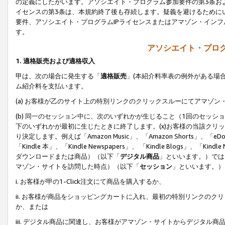
の定義にしたがいます。アソシエイト・プログラム参加要件の第3条お
イセンスの第3条は、本規約終了後も存続します。疑義を避けるためにい
要件、アソシエイト・プログラムIPライセンスまたはアマゾン・イン
す。
アソシエイト・プログ
1. 適格販売および適格収入
甲は、次の場合に発生する「
適格販売
」(本紹介料率表の例外がある場
ム紹介料を支払います。
(a) お客様が乙のサイト上の特別リンクのクリックスルーにてアマゾン
(b) 同一のセッション中に、次のいずれかが生じること（1回のセッ
下のいずれかが最初に生じたときに終了します。(x)お客様の当該クリッ
り決定します。例えば「Amazon Music」、「Amazon Shorts」、「eDo
「Kindle 本」、「Kindle Newspapers」、 「Kindle Blogs」、「
ダウンロードまたは商品）（以下「
デジタル商品
」といいます。）では
マゾン・サイトを訪問した時点）（以下「
セッション
」といいます。）
i. お客様が甲の1-Click注文にて商品を購入するか、
ii. お客様が商品をショッピングカートに入れ、最初の特別リンクの
か、または
iii. デジタル商品に関連し、お客様がアマゾン・サイトからデジタ