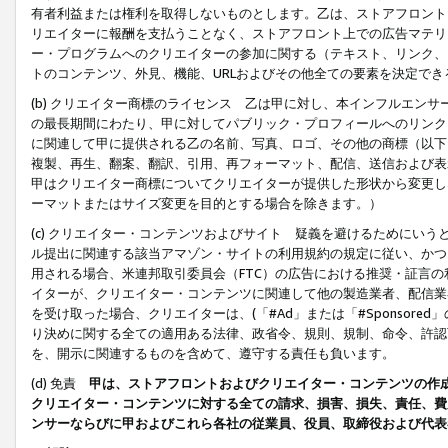
有者利益または権利を取得しないものとします。乙は、ストアフロントに
リエイターに報酬を支払うことなく、ストアフロント上での広告マテリア
ー・プログラムへのクリエイターの参加に関する（テキスト、リンク、
トのコンテンツ、外見、機能、URLおよびその他全ての要素を決定で
(b) クリエイター商標のライセンス 乙は甲に対し、本インフルエン
の最長期間にわたり、甲に対してパブリック・プロフィールへのリンク
に関連して甲に提供される乙の名前、写真、ロゴ、その他の商標（以下
複製、再生、翻案、翻訳、引用、再フォーマット、配信、送信および表
甲はクリエイター商標についてクリエイターが提供した形状から変更し
ーマットまたはサイズ変更を目的とする場合を除きます。）
(c) クリエイター・コンテンツおよびサイト 疑義を避けるためにい
ル提出に関連する該当アマゾン・サイトの利用規約の規定に従い、かつ、
用される場合、米連邦取引委員会（FTC）の広告における推奨・証言
イターが、クリエイター・コンテンツに関連して他の製造業者、配信業
を受け取った場合、クリエイターは、(「#Ad」または「#Sponsor
り決めに関する全ての適用ある法律、政省令、規則、規制、命令、許認
を、開示に関連するものを含めて、遵守する責任も負います。
(d) 免責
甲は、ストアフロントおよびクリエイター・コンテンツの作
クリエイター・コンテンツに対する全ての請求、損害、損失、責任、費
ンサーならびに甲およびこれら各社の従業員、役員、取締役および代表