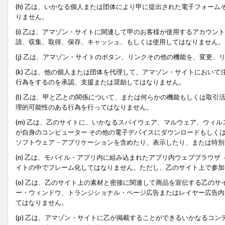
(h) 乙は、いかなる個人または団体により甲に提出された電子フォー
りません。
(i) 乙は、アマゾン・サイトに関連して甲のお客様が使用するアカウ
請、収集、取得、保存、キャッシュ、もしくは使用してはなりません。
(j) 乙は、アマゾン・サイトのボタン、リンクその他の機能を、変更
(k) 乙は、他の個人または団体を代理して、アマゾン・サイトにおい
行為をするのを承認、支援または奨励してはなりません。
(l) 乙は、甲と乙との関係について、または何らかの機能もしくは取
理的可能性のある行為を行ってはなりません。
(m) 乙は、乙のサイトに、いかなるスパイウェア、マルウェア、ウィ
が自身のコンピューター その他の電子デバイスにダウンロードもしく
ソフトウェア・アプリケーションを含めたり、表示したり、または特別
(n) 乙は、モバイル・アプリ内に組み込まれたアプリ内ウェブブラウザ
イトの中でフレーム化してはなりません。ただし、乙のサイト上で参加
(o) 乙は、乙のサイト上の素材と密接に関連して商品を宣伝する乙の
ー・ウィンドウ、トランジショナル・ページ広告またはレイヤー広告内
てはなりません。
(p) 乙は、アマゾン・サイトに乙が掲載することができるいかなるコ