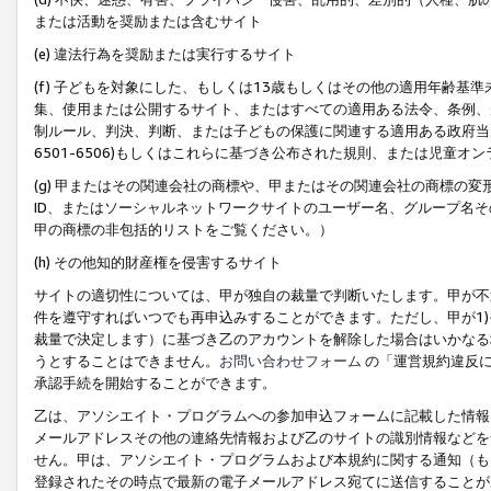
または活動を奨励または含むサイト
(e) 違法行為を奨励または実行するサイト
(f) 子どもを対象にした、もしくは13歳もしくはその他の適用年齢
集、使用または公開するサイト、またはすべての適用ある法令、条例、
制ルール、判決、判断、または子どもの保護に関連する適用ある政府当局の要
6501-6506)もしくはこれらに基づき公布された規則、または児童オ
(g) 甲またはその関連会社の商標や、甲またはその関連会社の商標の
ID、またはソーシャルネットワークサイトのユーザー名、グループ名
甲の商標の非包括的リストをご覧ください。）
(h) その他知的財産権を侵害するサイト
サイトの適切性については、甲が独自の裁量で判断いたします。甲が不
件を遵守すればいつでも再申込みすることができます。ただし、甲が1)
裁量で決定します）に基づき乙のアカウントを解除した場合はいかなる
うとすることはできません。
お問い合わせフォーム
の「運営規約違反に
承認手続を開始することができます。
乙は、アソシエイト・プログラムへの参加申込フォームに記載した情報
メールアドレスその他の連絡先情報および乙のサイトの識別情報などを
せん。甲は、アソシエイト・プログラムおよび本規約に関する通知（も
登録されたその時点で最新の電子メールアドレス宛てに送信することが