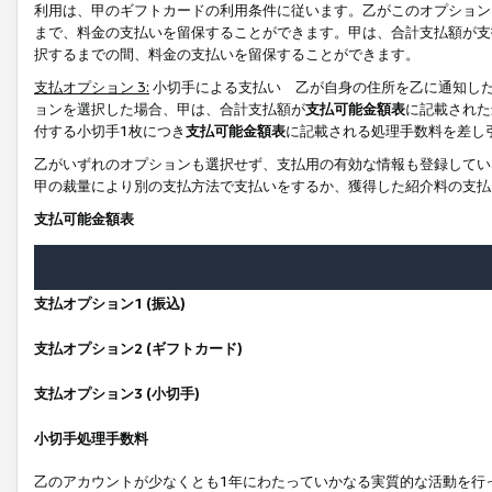
利用は、甲のギフトカードの利用条件に従います。乙がこのオプション
まで、料金の支払いを留保することができます。甲は、合計支払額が支
択するまでの間、料金の支払いを留保することができます。
支払オプション 3:
小切手による支払い 乙が自身の住所を乙に通知し
ョンを選択した場合、甲は、合計支払額が
支払可能金額表
に記載された
付する小切手1枚につき
支払可能金額表
に記載される処理手数料を差し
乙がいずれのオプションも選択せず、支払用の有効な情報も登録してい
甲の裁量により別の支払方法で支払いをするか、獲得した紹介料の支払
支払可能金額表
支払オプション1 (振込)
支払オプション2 (ギフトカード)
支払オプション3 (小切手)
小切手処理手数料
乙のアカウントが少なくとも1年にわたっていかなる実質的な活動を行