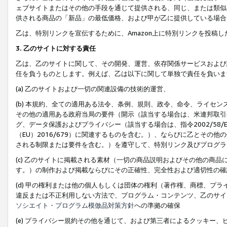
ェブサイトまたはその他の手段を通じて提供される、同じ、または類似
供される商品の「新品」の最低価格、および甲が乙に提供している場合
乙は、特別リンクを宣伝するために、Amazon上に特別リンクを投稿し
3. 乙のサイトに対する責任
乙は、乙のサイトに関して、その開発、運営、依存関係サービスおよび
任を負うものとします。例えば、乙は以下に関して単独で責任を負いま
(a) 乙のサイトおよび一切の関連設備の技術的運営、
(b) 本規約、全ての適用ある法令、条例、規則、政令、命令、ライセ
その他の適用ある政府当局の要件（開示（該当する場合は、米連邦取引
グ、データ保護およびプライバシー（該当する場合は、指令2002/58
（EU）2016/679）に関連するものを含む。）、ならびに乙とそ
される制限または要件を含む。）を遵守して、特別リンク及びプログラ
(c) 乙のサイトに掲載される素材（一切の商品説明およびその他の商
す。）の制作および掲載ならびにその正確性、完全性および適切性の確
(d) 甲の権利または他の個人もしくは団体の権利（著作権、商標、プ
違反または不正利用しない方法で、プログラム・コンテンツ、乙のサイ
ソシエイト・プログラム模倣品対策方針
への準拠の確保
(e) プライバシー規約その他を通じて、および第三者によるクッキー