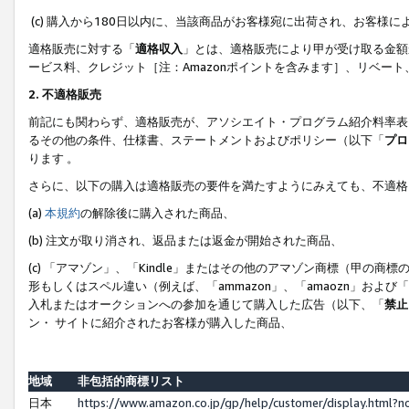
(c) 購入から180日以内に、当該商品がお客様宛に出荷され、お客
適格販売に対する「
適格収入
」とは、適格販売により甲が受け取る金額
ービス料、クレジット［注：Amazonポイントを含みます］、リベー
2. 不適格販売
前記にも関わらず、適格販売が、アソシエイト・プログラム紹介料率表
るその他の条件、仕様書、ステートメントおよびポリシー（以下「
プロ
ります 。
さらに、以下の購入は適格販売の要件を満たすようにみえても、不適格
(a)
本規約
の解除後に購入された商品、
(b) 注文が取り消され、返品または返金が開始された商品、
(c) 「アマゾン」、「Kindle」またはその他のアマゾン商標（甲
形もしくはスペル違い（例えば、「ammazon」、「amaozn」およ
入札またはオークションへの参加を通じて購入した広告（以下、「
禁止
ン・ サイトに紹介されたお客様が購入した商品、
地域
非包括的商標リスト
日本
https://www.amazon.co.jp/gp/help/customer/display.html