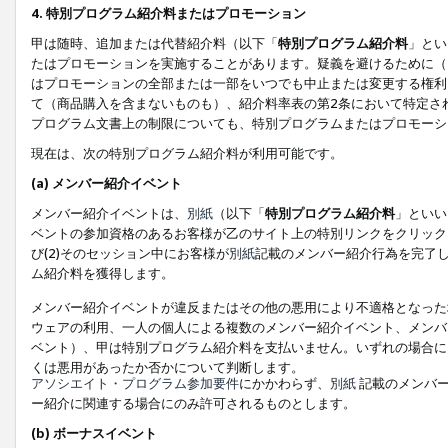
4. 特別プログラム紹介料またはプロモーション
甲は随時、追加または代替紹介料（以下「
特別プログラム紹介料
」とい
たはプロモーションを実施することがあります。疑義を避けるために（
はプロモーションの全部または一部をいつでも中止または変更する権利
て（商品購入を含まないものも）、紹介料率表の第2条において特定さ
プログラム文書上の制限についても、特別プログラムまたはプロモーシ
現在は、次の特別プログラム紹介料が利用可能です。
(a) メンバー紹介イベント
メンバー紹介イベントは、
別紙
（以下「
特別プログラム紹介料
」といい
ベントの参加資格のあるお客様が乙のサイト上の特別リンクをクリック
び(2)そのセッション中にお客様が
別紙
記載のメンバー紹介行為を完了
ム紹介料を獲得します。
メンバー紹介イベントが違反またはその他の悪用により不適格となった
ウェアの利用、一人の個人による複数のメンバー紹介イベント、メンバ
ベント）、甲は特別プログラム紹介料を支払いません。いずれの場合に
くは悪用があったか否かについて判断します。
アソシエイト・プログラム参加要件
にかかわらず、
別紙
記載のメンバー
ー紹介に関連する場合にのみ許可されるものとします。
(b) ボーナスイベント