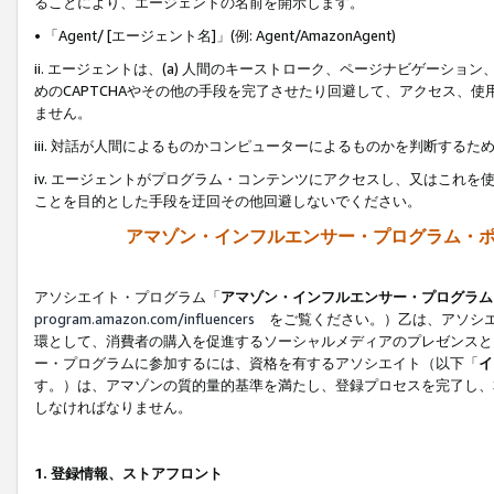
ることにより、エージェントの名前を開示します。
• 「Agent/ [エージェント名]」(例: Agent/AmazonAgent)
ii. エージェントは、(a) 人間のキーストローク、ページナビゲーシ
めのCAPTCHAやその他の手段を完了させたり回避して、アクセス、
ません。
iii. 対話が人間によるものかコンピューターによるものかを判断する
iv. エージェントがプログラム・コンテンツにアクセスし、又はこれ
ことを目的とした手段を迂回その他回避しないでください。
アマゾン・インフルエンサー・プログラム・
アソシエイト・プログラム「
アマゾン・インフルエンサー・プログラム
program.amazon.com/influencers
をご覧ください。）乙は、アソシエ
環として、消費者の購入を促進するソーシャルメディアのプレゼンスと
ー・プログラムに参加するには、資格を有するアソシエイト（以下「
イ
す。）は、アマゾンの質的量的基準を満たし、登録プロセスを完了し、
しなければなりません。
1.
登録情報、ストアフロント