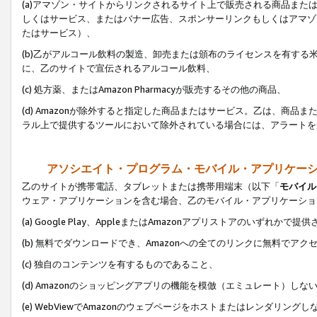
(a)アマゾン・サイトからリンクされるサイト上で販売される商品またはサ
しくはサービス、またはバナー広告、スポンサーリンクもしくはアマゾ
たはサービス）、
(b)乙がアルコール飲料の製造、卸売または頒布のライセンスを有す
に、乙のサイトで宣伝されるアルコール飲料、
(c) 処方薬、またはAmazon Pharmacyが販売するその他の商品、
(d) Amazonが除外すると指定した商品またはサービス。乙は、商品また
ラル上で提供するツールにおいて除外されている場合には、アラートを
アソシエイト・プログラム・モバイル・アプリケー
乙のサイトが携帯電話、タブレットまたは携帯用端末（以下「
モバイル
ウェア・アプリケーションを含む場合、乙のモバイル・アプリケーショ
(a) Google Play、AppleまたはAmazonアプリストアのいずれかで
(b) 無料でダウンロードでき、Amazonへの全てのリンクに無料でアク
(c) 独自のコンテンツを有するものであること、
(d) Amazonのショッピングアプリの機能を模倣（エミュレート）しな
(e) WebViewでAmazonのウェブページをホストまたはレンダリング