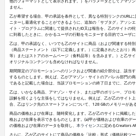
他のフォーマットとして表示されます。）をパラメータとしてアマゾン
ません。
乙が希望する場合、甲の承認を条件として、異なる特別リンクのURL
ニターし最適化することができるように、追加の「サブタグ」アソシエ
イト・プログラムに関連して提供されたID又は報告を、乙のサイトの
に到着したときに、かかるユーザの行動をモニターする目的でユーザに
乙は、甲の承認なく、いつでも乙のサイトに商品（および関連する特別
（商品ステートメント（以下に定義します。）に定義されたとおり）商
等）またはストアのホームページ（食料品等）を含みます。）と乙サイ
オリジナルコンテンツも含めなければなりません。
期間限定のプロモーションへのリンクおよび関連の紹介部分は、該当す
するものとします。例えば、乙がアマゾン・サイトのアパレル部門の商
であると記載した場合は、当該プロモーションの終了日までに、乙のサ
乙は、いかなる商品、アマゾン・サイト、または甲のポリシー、プロモ
誤解を招くような主張をしてはなりません。例えば、乙が乙のサイト上に
合、乙はリンク先のスマートフォンについて、128 GBのメモリーが
商品の価格および在庫は、随時変化します。乙が乙のサイトに掲載した
格および在庫を表示できるものとします。(a)甲が価格および在庫のデータを
の価格および在庫のデータを取得し、
本ライセンス
に定めるCreator
さらに、乙が乙のサイトにて商品の価格を「比較」形式（価格比較ツー