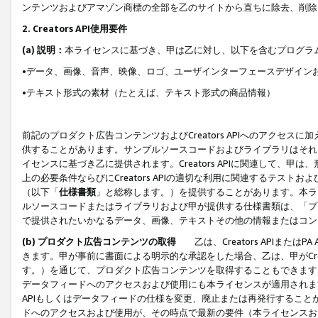
ンテンツおよびアマゾン商標の全部を乙のサイトから直ちに除去、削除
2. Creators API使用要件
(a) 説明：
本ライセンスに基づき、甲は乙に対し、以下を含むプログラ
•データ、画像、音声、映像、ロゴ、ユーザインターフェースデザイン
•テキスト形式の素材（たとえば、テキスト形式の商品情報）
前記のプロダクト広告コンテンツおよびCreators APIへのアクセスに
供することがあります。サンプルソースコードおよびライブラリはそれ
イセンスに基づき乙に提供されます。Creators APIに関連して
上の必要条件ならびにCreators APIの適切な利用に関連するテ
（以下「
仕様書類
」と総称します。）を提供することがあります。本ラ
ルソースコードまたはライブラリおよび甲が提供する仕様書類は、「プ
で提供されたいかなるデータ、画像、テキストその他の情報またはコン
(b) プロダクト広告コンテンツの取得
乙は、Creators APIま
きます。甲が事前に書面による明示的な承認をした場合、乙は、甲がCreator
す。）を通じて、プロダクト広告コンテンツを取得することもできます
データフィードへのアクセスおよび使用にも本ライセンスが適用されます。乙は
APIもしくはデータフィードの仕様を変更、廃止または再発行することがで
ドへのアクセスおよび使用が、その時点で最新の要件（本ライセンスお