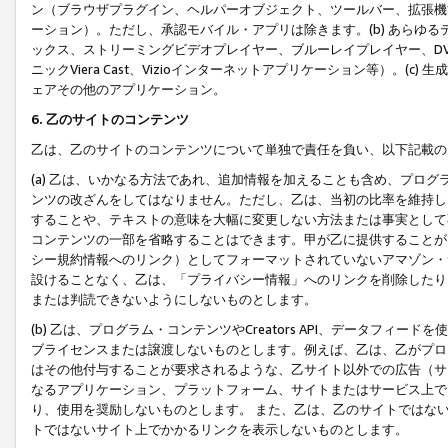
ン（ブラウザプラグイン、ヘルパーオブジェクト、ツールバー、拡張機
ーション）。ただし、承認モバイル・アプリは除きます。(b) あらゆ
ックス、ストリーミングビデオプレイヤー、ブルーレイプレイヤー、DVDプ
ニックViera Cast、Vizioインターネットアプリケーション等）。(
ェアその他のアプリケーション。
6. 乙のサイトのコンテンツ
乙は、乙のサイトのコンテンツについて単独で責任を負い、以下記載の
(a) 乙は、いかなる方法であれ、追加情報を加えることも含め、プロ
ンツの改ざんをしてはなりません。ただし、乙は、当初の比率を維持し
することや、テキストの意味を大幅に変更しない方法または事実として
コンテンツの一部を省略することはできます。甲が乙に提供することが
シー規約情報へのリンク）としてフォーマットされていないアマゾン・
設けることなく、乙は、「プライバシー情報」へのリンクを削除したり
または判読できないようにしないものとします。
(b) 乙は、プログラム・コンテンツやCreators API、データフ
ブライセンスまたは譲渡しないものとします。例えば、乙は、乙がプロ
はその他付与することが要求されるような、乙サイト以外での広告（サ
なるアプリケーション、プラットフォーム、サイトまたはサービス上で
り、使用を奨励しないものとします。 また、乙は、乙のサイトではな
トではないサイト上でかかるリンクを表示しないものとします。