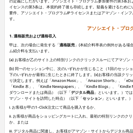
の定義にしたがいます。アソシエイト・プログラム参加要件の第3条お
イセンスの第3条は、本規約終了後も存続します。疑義を避けるためにい
要件、アソシエイト・プログラムIPライセンスまたはアマゾン・イン
す。
アソシエイト・プログ
1. 適格販売および適格収入
甲は、次の場合に発生する「
適格販売
」(本紹介料率表の例外がある場
ム紹介料を支払います。
(a) お客様が乙のサイト上の特別リンクのクリックスルーにてアマゾン
(b) 同一のセッション中に、次のいずれかが生じること（1回のセッ
下のいずれかが最初に生じたときに終了します。(x)お客様の当該クリッ
り決定します。例えば「Amazon Music」、「Amazon Shorts」、「eDo
「Kindle 本」、「Kindle Newspapers」、 「Kindle Blogs」、「
ダウンロードまたは商品）（以下「
デジタル商品
」といいます。）では
マゾン・サイトを訪問した時点）（以下「
セッション
」といいます。）
i. お客様が甲の1-Click注文にて商品を購入するか、
ii. お客様が商品をショッピングカートに入れ、最初の特別リンクの
か、または
iii. デジタル商品に関連し、お客様がアマゾン・サイトからデジタ