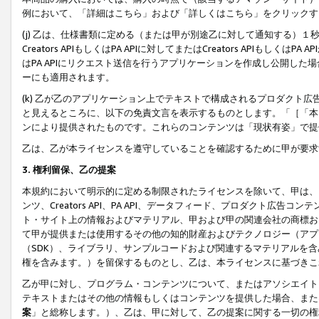
例において、「詳細はこちら」および「詳しくはこちら」をクリックす
(j) 乙は、仕様書類に定める（または甲が別途乙に対して通知する）
Creators APIもしくはPA APIに対してまたはCreators APIもしく
はPA APIにリクエスト送信を行うアプリケーションを作成し公開し
ーにも適用されます。
(k) 乙が乙のアプリケーション上でテキストで構成されるプロダクト
と見えるところに、以下の免責文言を表示するものとします。「［「本
ンにより提供されたものです。これらのコンテンツは「現状有姿」で提
乙は、乙が本ライセンスを遵守していることを確認するために甲が要求
3. 権利留保、乙の提案
本規約において明示的に定める制限されたライセンスを除いて、甲は、
ンツ、Creators API、PA API、データフィード、プロダクト
ト・サイト上の情報およびマテリアル、甲および甲の関連会社の商標お
て甲が提供または使用するその他の知的財産およびテクノロジー（アプ
（SDK）、ライブラリ、サンプルコードおよび関連するマテリアルを
権を含みます。）を留保するものとし、乙は、本ライセンスに基づきこ
乙が甲に対し、プログラム・コンテンツについて、またはアソシエイト
テキストまたはその他の情報もしくはコンテンツを提供した場合、また
案
」と総称します。）、乙は、甲に対して、乙の提案に関する一切の権