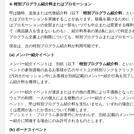
4. 特別プログラム紹介料またはプロモーション
甲は随時、追加または代替紹介料（以下「
特別プログラム紹介料
」とい
たはプロモーションを実施することがあります。疑義を避けるために（
はプロモーションの全部または一部をいつでも中止または変更する権利
て（商品購入を含まないものも）、紹介料率表の第2条において特定さ
プログラム文書上の制限についても、特別プログラムまたはプロモーシ
現在は、次の特別プログラム紹介料が利用可能です。
(a) メンバー紹介イベント
メンバー紹介イベントは、
別紙
（以下「
特別プログラム紹介料
」といい
ベントの参加資格のあるお客様が乙のサイト上の特別リンクをクリック
び(2)そのセッション中にお客様が
別紙
記載のメンバー紹介行為を完了
ム紹介料を獲得します。
メンバー紹介イベントが違反またはその他の悪用により不適格となった
ウェアの利用、一人の個人による複数のメンバー紹介イベント、メンバ
ベント）、甲は特別プログラム紹介料を支払いません。いずれの場合に
くは悪用があったか否かについて判断します。
アソシエイト・プログラム参加要件
にかかわらず、
別紙
記載のメンバー
ー紹介に関連する場合にのみ許可されるものとします。
(b) ボーナスイベント