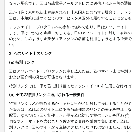
なった場合でも、乙は当該電子メールアドレスに送信された一切の通知
乙が［注：米租税法上定義される］非米国人に該当する場合で、アソシ
乙は、本規約に基づく全てのサービスを米国外で履行することになるも
アソシエイト・プログラムへの参加は無料であり、甲はアソシエイト・
ます。甲はいかなる企業に対しても、甲のアソシエイトに対して有料の
のため、このような企業が（アマゾンの名前を利用しようとする企業で
い。
2. 乙のサイト上のリンク
(a) 特別リンク
乙はアソシエイト・プログラムに申し込んだ後、乙のサイト上に特別リ
および紹介料の発生が可能となります。
特別リンクでは、甲が乙に割り当てたアソシエイトIDを使用しなけれ
(b) 全ての特別リンクに適用される一般要件
特別リンクは乙が制作するか、または甲が乙に対して提供することがで
た場合は、乙は乙のサイト上にある当該種類のリンクの表示を中止しな
配置、ならびに（乙が制作したか甲が乙に対して提供したかを問わず）
切なフォーマットを含むことを確認する責任を単独で負います。乙は、
別リンクは、乙のサイトから直接アクセスしなければなりません。例えば、