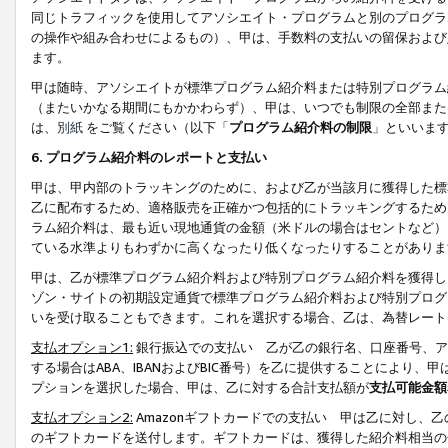
同じトラフィックを使用してアソシエイト・プログラムと別のプログラ
の操作や組み合わせによるもの）、甲は、手数料の支払いの留保および
ます。
甲は随時、アソシエイトが標準プログラム紹介料または特別プログラム
（またいかなる期間にもかかわらず）、甲は、いつでも制限の全部また
は、
別紙
をご覧ください（以下「
プログラム紹介料の制限
」といいま
6. プログラム紹介料のレポートと支払い
甲は、甲内部のトラッキングのために、および乙が当該月に獲得した標
乙に配布するため、適格販売を正確かつ包括的にトラッキングするため
ラム紹介料は、最も近い現地通貨の金額（米ドルの場合はセントなど）
ている水準よりもわずかに高くなったり低くなったりすることがありま
甲は、乙が標準プログラム紹介料および特別プログラム紹介料を獲得し
ゾン・サイトの初期設定通貨で標準プログラム紹介料および特別プログ
いを受け取ることもできます。これを選択する場合、乙は、為替レート
支払オプション1:
銀行振込での支払い 乙が乙の銀行名、口座番号、ア
する場合はABA、IBANおよびBIC番号）を乙に提供することにより
プションを選択した場合、甲は、乙に対する合計支払額が
支払可能金額
支払オプション2:
Amazonギフトカードでの支払い 甲は乙に対し、
のギフトカードを送付します。ギフトカードは、獲得した紹介料相当の