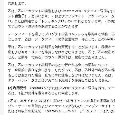
同意します。
乙は、乙のアカウントの識別およびCreators APIにリクエスト送
ント識別子
）」といいます。）およびアソシエイト・タグ・パラメータ（
ID」または関連する「トラッキングID」のいずれかとなります。）の両方
てアカウント識別子を取得することができます
データフィードを通じてプロダクト広告コンテンツを取得する場合、乙は、Cre
とします。乙は、データフィードの承認過程の一部として、乙のFeeds
甲は、乙のアカウント識別子を随時変更することがあります。秘密キー
密およびセキュリティを維持しなければなりません。乙は、乙の秘密キ
せん。公開キーであるアカウント識別子は、秘密ではありません。
乙は、乙のアカウント識別子のもとで行われる全ての活動について、こ
ず、全面的に責任を負います。したがって、乙は、乙以外の者が乙の秘
もしくは盗まれた場合、直ちに甲に連絡しなければなりません。乙は、
タグ・パラメータまたはアカウント識別子を使用してはなりません。
(c) 利用要件
Creators APIまたはPA APIにリクエスト送信を
乙は、下記の要件を遵守することに同意します。
i. 乙は、本ライセンスの条件に従いかつ本ライセンスの条件の明示的
ゾン・サイトの宣伝およびマーケティングならびにアマゾン・サイト上
たはそれ以外の方法で、Creators API、PA API、データフィー