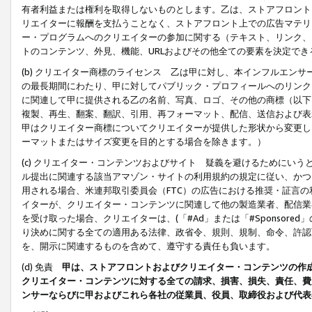
有者利益または権利を取得しないものとします。乙は、ストアフロントに
リエイターに報酬を支払うことなく、ストアフロント上での広告マテリア
ー・プログラムへのクリエイターの参加に関する（テキスト、リンク、
トのコンテンツ、外見、機能、URLおよびその他全ての要素を決定で
(b) クリエイター商標のライセンス 乙は甲に対し、本インフルエン
の最長期間にわたり、甲に対してパブリック・プロフィールへのリンク
に関連して甲に提供される乙の名前、写真、ロゴ、その他の商標（以下
複製、再生、翻案、翻訳、引用、再フォーマット、配信、送信および表
甲はクリエイター商標についてクリエイターが提供した形状から変更し
ーマットまたはサイズ変更を目的とする場合を除きます。）
(c) クリエイター・コンテンツおよびサイト 疑義を避けるためにい
ル提出に関連する該当アマゾン・サイトの利用規約の規定に従い、かつ、
用される場合、米連邦取引委員会（FTC）の広告における推奨・証言
イターが、クリエイター・コンテンツに関連して他の製造業者、配信業
を受け取った場合、クリエイターは、(「#Ad」または「#Sponsor
り決めに関する全ての適用ある法律、政省令、規則、規制、命令、許認
を、開示に関連するものを含めて、遵守する責任も負います。
(d) 免責
甲は、ストアフロントおよびクリエイター・コンテンツの作
クリエイター・コンテンツに対する全ての請求、損害、損失、責任、費
ンサーならびに甲およびこれら各社の従業員、役員、取締役および代表