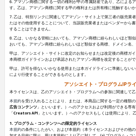
6. アマゾン商標に関する一切の権利が甲の専属財産であり、乙によ
す。乙は、アマゾン商標に関する甲の権利または所有権に抵触するいか
7. 乙は、特別リンクに関連してアマゾン・サイト上で第三者の販売
たはその他使用することについて、当該販売業者またはベンダーから書
することはできません。
8. 乙は、いかなる管轄においても、アマゾン商標に紛らわしいほど
おいても、アマゾン商標に紛らわしいほど類似する商標、ドメイン名、
甲は、アソシエイト・サイトに改定のお知らせまたは改定後の商標ガイ
本商標ガイドラインおよび承認されたアマゾン商標を改定することがで
甲は、許可を得ないいかなる使用または本ガイドラインに準拠しないい
により行使することができるものとします。
アソシエイト・プログラムIPラ
本ライセンスは、乙のアソシエイト・プログラムへの参加に関連して乙
本規約
を受け入れることにより、または、本商品に関する一定の種類の
広告コンテンツ
」といいます。）へのアクセスおよび利用ができる専有
「
Creators API
」といいます。）へのアクセスもしくは使用により、
1. プログラム・コンテンツへの限定的ライセンス
本規約
の条件にしたがい、および本規約（本ライセンスおよびその他の
加する目的に限り、甲は本規約により乙に対して、(a) プログラム・コ