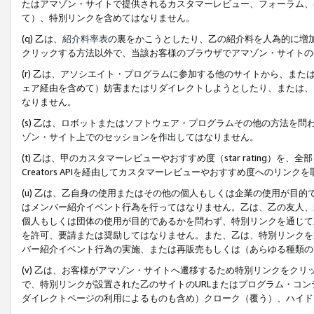
たはアマゾン・サイトで提供されるカスタマーレビュー、フォーラム、
て）、特別リンクを含めてはなりません。
(q) 乙は、
紹介料率表
の裏をかこうとしたり、乙の紹介料を人為的に増
クリックする方法以外で、当該お客様のブラウザでアマゾン・サイトの
(r) 乙は、アソシエイト・プログラムに参加する他のサイトから、ま
ェア経由を含めて）妨害またはリダイレクトしようとしたり、または、
なりません。
(s) 乙は、ロボットまたはソフトウェア・プログラムその他の方法を
ゾン・サイト上でのセッションを作出してはなりません。
(t) 乙は、甲のカスタマーレビューやおすすめ度（star rating
Creators APIを経由してカスタマーレビューやおすすめ度へのリンク
(u) 乙は、乙自身の使用またはその他の個人もしくは企業の使用が目
はメンバー紹介イベント行為を行ってはなりません。乙は、乙の友人、
個人もしくは団体の使用が目的であるかを問わず、特別リンクを通じて
を許可、要請または奨励してはなりません。また、乙は、特別リンクを
バー紹介イベント行為の実施、または再販売もしくは（あらゆる種類の
(v) 乙は、お客様がアマゾン・サイトへ遷移するため特別リンクをク
で、特別リンクが設置された乙のサイトのURLまたはプログラム・コ
ダイレクトページの利用によるものも含め）クローク（覆う）、ハイド