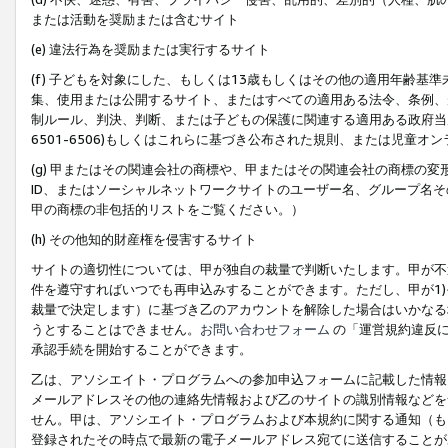
または活動を奨励または含むサイト
(e) 違法行為を奨励または実行するサイト
(f) 子どもを対象にした、もしくは13歳もしくはその他の適用年齢
集、使用または公開するサイト、またはすべての適用ある法令、条例、
制ルール、判決、判断、または子どもの保護に関連する適用ある政府当局の要
6501-6506)もしくはこれらに基づき公布された規則、または児童オ
(g) 甲またはその関連会社の商標や、甲またはその関連会社の商標の
ID、またはソーシャルネットワークサイトのユーザー名、グループ名
甲の商標の非包括的リストをご覧ください。）
(h) その他知的財産権を侵害するサイト
サイトの適切性については、甲が独自の裁量で判断いたします。甲が不
件を遵守すればいつでも再申込みすることができます。ただし、甲が1)
裁量で決定します）に基づき乙のアカウントを解除した場合はいかなる
うとすることはできません。
お問い合わせフォーム
の「運営規約違反に
承認手続を開始することができます。
乙は、アソシエイト・プログラムへの参加申込フォームに記載した情報
メールアドレスその他の連絡先情報および乙のサイトの識別情報などを
せん。甲は、アソシエイト・プログラムおよび本規約に関する通知（も
登録されたその時点で最新の電子メールアドレス宛てに送信することが