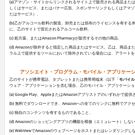
(a)アマゾン・サイトからリンクされるサイト上で販売される商品またはサ
しくはサービス、またはバナー広告、スポンサーリンクもしくはアマゾ
たはサービス）、
(b)乙がアルコール飲料の製造、卸売または頒布のライセンスを有す
に、乙のサイトで宣伝されるアルコール飲料、
(c) 処方薬、またはAmazon Pharmacyが販売するその他の商品、
(d) Amazonが除外すると指定した商品またはサービス。乙は、商品また
ラル上で提供するツールにおいて除外されている場合には、アラートを
アソシエイト・プログラム・モバイル・アプリケー
乙のサイトが携帯電話、タブレットまたは携帯用端末（以下「
モバイル
ウェア・アプリケーションを含む場合、乙のモバイル・アプリケーショ
(a) Google Play、AppleまたはAmazonアプリストアのいずれかで
(b) 無料でダウンロードでき、Amazonへの全てのリンクに無料でアク
(c) 独自のコンテンツを有するものであること、
(d) Amazonのショッピングアプリの機能を模倣（エミュレート）しな
(e) WebViewでAmazonのウェブページをホストまたはレンダリング