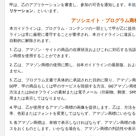
甲は、乙のアプリケーションを審査し、参加の可否を通知します。
本規
リケーション
」といいます。
アソシエイト・プログラム商
本ガイドラインは、プログラム・コンテンツの一部として甲が乙に提供
ラインは常に厳密に遵守することが要求され、本ガイドラインに違反し
自動的に解除されます。
1. 乙は、アマゾン・サイトの商品の在庫状況およびこれに対応する
ン商標を使用することができます。
2. 乙は、アマゾン商標の使用に際し、(i)本ガイドラインの最新版、およ
ません。
3. 乙は、プログラム文書で具体的に承認された目的に限り、アマゾン
(ii)甲、甲の商品もしくは甲のサービスを毀損する方法、(iii)アマ
方法または(iv)オフラインの素材または電子メール（印刷物、郵便、S
用または表示してはなりません。
4. 甲は、乙が使用するアマゾン商標の画像を提供します。乙は、方
率、色彩またはフォントを変更してはならず、アマゾン商標にいかなる
5. 各アマゾン商標は、単独で表示しなければならず、アマゾン商標
スをおくものとします。いかなる場合も、アマゾン商標の判読性や表示