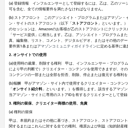
(a) 登録情報 インフルエンサーとして登録するには、乙は、乙のソ
可を含む、全ての情報要件を満たさなければなりません。
(b) ストアフロント このアソシエイト・プログラムまたはアマゾン
ン・サイトのストアフロント（以下「
ストアフロント
」といいます。）
のセッションは、Amazonのお客様が乙のストアフロントにクリック
「サービス提供」に相当します。乙は、アソシエイト・プログラムまた
真、編集物、リスト、コメント、デジタルビデオ、またはその他のデー
要件第1条または
アマゾンコミュニティガイドライン
に定める基準に違
2.
オンサイトでの使用
(a)使用時の裁量、削除する権利 甲は、インフルエンサー・プログラ
により甲の判断で）クリエイター・コンテンツを使用できますが、その
コンテンツの一部または全部を拒否、削除、停止または復元する権利を
(b)報酬 甲がアマゾン・サイト内で使用するクリエイター・コンテン
「
オンサイト紹介料
」といいます。）を獲得します。該当するアマゾン
当アマゾン・サイトに専用のストアIDを有するクリエイターとして登
3.
権利の留保、クリエイター商標の使用、免責
(a) 権利の留保
甲は、本規約またはその他に基づき、ストアフロント、ストアフロント
関するまたはこれらに対する全ての権利、権原および利益（知的財産権