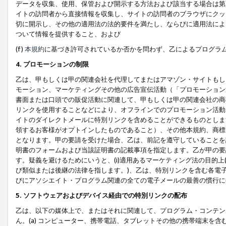
データを収集、使用、保管および開示する方法および該当する場合は第
イトの訪問者から直接情報を収集し、サイトの訪問者のブラウザにクッ
切に開示し、その他の適用法の法的要件を満たし、ならびに適用法によ
ついて情報を提供すること、および
(f)
本規約
に基づき許可されているか否かを問わず、乙によるプログラ
4. プロモーションの制限
乙は、甲もしくは甲の関連会社を代理してまたはアマゾン・サイトもし
モーション、マーケティングその他の広告宣伝活動（「プロモーション
書面または口頭での販促活動に関連して、甲もしくは甲の関連会社の商
リンクを使用することなどにより、オフラインでのプロモーション活動
イトのダイレクトメールに特別リンクを含めることができるものとしま
領するお客様がオプトインしたものであること）、その他本規約、商標
となります。甲の要請を受けた場合、乙は、前記を遵守していることを
明書のフォームおよび当該証明書の記載事項を指定します。乙が甲の要
す。疑義を避けるためにいうと、(i)適用あるマーケティング法の目的上(例
び類似または後継の法律を指します。)、乙は、特別リンクを含む各電子
びにアソシエイト・プログラム関連の全ての電子メールの最善の慣行に
5. ソフトウェアおよびデバイス経由での特別リンクの配布
乙は、以下の媒体上で、またはそれに関連して、プログラム・コンテン
ん。(a) コンピューター、携帯電話、タブレットその他の携帯端末を