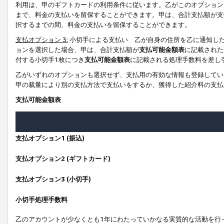
利用は、甲のギフトカードの利用条件に従います。乙がこのオプション
まで、料金の支払いを留保することができます。甲は、合計支払額が支
択するまでの間、料金の支払いを留保することができます。
支払オプション 3:
小切手による支払い 乙が自身の住所を乙に通知し
ョンを選択した場合、甲は、合計支払額が
支払可能金額表
に記載された
付する小切手1枚につき
支払可能金額表
に記載される処理手数料を差し
乙がいずれのオプションも選択せず、支払用の有効な情報も登録してい
甲の裁量により別の支払方法で支払いをするか、獲得した紹介料の支払
支払可能金額表
支払オプション1 (振込)
支払オプション2 (ギフトカード)
支払オプション3 (小切手)
小切手処理手数料
乙のアカウントが少なくとも1年にわたっていかなる実質的な活動を行