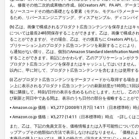
ん、修復その他二次的成果物の作成。(ii)Creators API、PA 
るソースコードその他の基礎となる要素（モデル、モデルパラメーター
るため、リバースエンジニアリング、ディスアセンブル、ディコンパイ
(h) 乙は、画像で構成されるプロダクト広告コンテンツを保存または
については最長24時間保存することができます。乙は、画像で構成さ
ることができますが、その場合、乙は、その後直ちに Creators AP
プリケーション上のプロダクト広告コンテンツを刷新することにより、
ら通知がない限り、乙は、個別のAmazon Standard Identification Nu
することができます。前記にかかわらず、乙のアプリケーションがクラ
プロダクト広告コンテンツを保存またはキャッシュしてはいけません。
以内に、甲に対して、プロダクト広告コンテンツを含むまたは使用する
(i) 乙がプロダクト広告コンテンツをデータフィードから取得する場合または
ン上に表示されるプロダクト広告コンテンツの刷新頻度が1時間に1回
報に隣接して、時刻/日付の表示を含めるものとします。ただし、乙の
び刷新と同日中である間は、表示のうち日付の部分を省略することがで
• Amazon.co.jp 価格： ¥3,277 (2008年1月7日 14:11（日本標準
• Amazon.co.jp 価格： ¥3,277 (14:11（日本標準時）時点 −詳しくは
また、乙は、下記の免責文言を、価格情報または入手可能性についての
ップアップその他類似の方法で表示しなければなりません。「価格およ
本商品の購入においては、購入の時点で（該当するアマゾン・サイト）