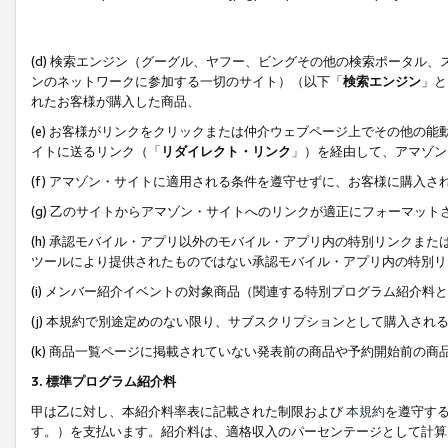
(d) 検索エンジン（グーグル、ヤフー、ビングその他の検索ポータル
ンのネットワークに参加する一切のサイト）（以下「
検索エンジン
」と
れたお客様が購入した商品、
(e) お客様がリンクをクリックまたは仲介ウェブページ上でその他の
イトに送るリンク（「
リダイレクト・リンク
」）を経由して、アマゾン
(f) アマゾン・サイトに適用される条件を遵守せずに、お客様に購入さ
(g) 乙のサイトからアマゾン・サイトへのリンクが適正にフォーマッ
(h) 承認モバイル・アプリ以外のモバイル・アプリ内の特別リンクまたはC
ツールにより提供されたものではない承認モバイル・アプリ内の特別リ
(i) メンバー紹介イベントの対象商品（関連する特別プログラム紹介料と
(j) 本規約で別途定めのない限り、サブスクリプションとして購入され
(k) 商品一覧ページに掲載されていない発表前の商品や予約開始前の商
3. 標準プログラム紹介料
甲は乙に対し、本紹介料率表に記載された制限および
本規約
を遵守す
す。）を支払います。紹介料は、適格収入のパーセンテージとして計算