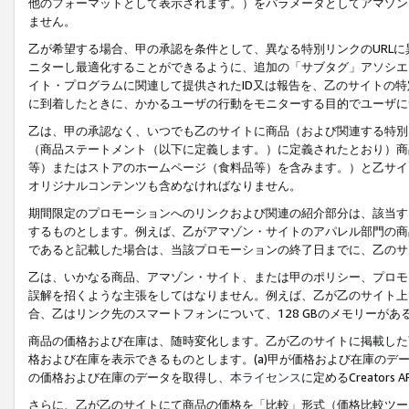
他のフォーマットとして表示されます。）をパラメータとしてアマゾン
ません。
乙が希望する場合、甲の承認を条件として、異なる特別リンクのURL
ニターし最適化することができるように、追加の「サブタグ」アソシエ
イト・プログラムに関連して提供されたID又は報告を、乙のサイトの
に到着したときに、かかるユーザの行動をモニターする目的でユーザに
乙は、甲の承認なく、いつでも乙のサイトに商品（および関連する特別
（商品ステートメント（以下に定義します。）に定義されたとおり）商
等）またはストアのホームページ（食料品等）を含みます。）と乙サイ
オリジナルコンテンツも含めなければなりません。
期間限定のプロモーションへのリンクおよび関連の紹介部分は、該当す
するものとします。例えば、乙がアマゾン・サイトのアパレル部門の商
であると記載した場合は、当該プロモーションの終了日までに、乙のサ
乙は、いかなる商品、アマゾン・サイト、または甲のポリシー、プロモ
誤解を招くような主張をしてはなりません。例えば、乙が乙のサイト上に
合、乙はリンク先のスマートフォンについて、128 GBのメモリーが
商品の価格および在庫は、随時変化します。乙が乙のサイトに掲載した
格および在庫を表示できるものとします。(a)甲が価格および在庫のデータを
の価格および在庫のデータを取得し、
本ライセンス
に定めるCreator
さらに、乙が乙のサイトにて商品の価格を「比較」形式（価格比較ツー