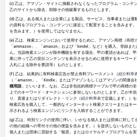
(c) 乙は、アマゾン・サイトに掲載されなくなったプログラム・コン
乙のサイトから除去、削除その他破棄するものとします。
(d) 乙は、ある個人または企業による製品、サービス、当事者または
の資料をプログラム・コンテンツに接近して配置することを含みます。
を含みます。）を使用してはなりません。
(e) 乙は、検索エンジンにおいて使用するために、アマゾン商標（
商標
「ammazon」、「amaozn」および「kindel」など）を購入
ん。当該検索エンジンが除外機能を有する場合、甲の要請があれば、甲
果に伴って乙の宣伝コンテンツを表示させるために使用するキーワード
入札による除外を要請等）ものとします。
(f) 乙は、結果的に有料検索広告が禁止有料プレースメント（
紹介料率
（「amazon」、「Kindle」またはアマゾンもしくはアマゾンの
標用語
」といいます。なお、乙は非包括的商標テーブルで甲の商標の非
上でのキーワード・オークションに参加しないものとします。乙が
本規
り、直接またはリダイレクト・リンク（
紹介料率表
で定義します。）を
検索広告を購入して、一般的なインターネット検索クエリーまたはキー
示されるよう検索エンジンにリンクを入稿することができます。
(g) 乙は、特別リンクの使用に伴い、いかなる個人または団体に対し
の他の組織への寄付その他の便益を含みます。）を提供しないものとし
個人または団体に奨励する「報奨」またはロイヤルティプログラムを実