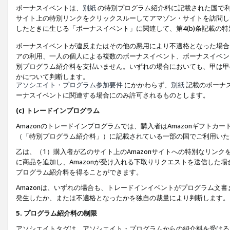
ボーナスイベントは、
別紙
の特別プログラム紹介料に記載された国で利
サイト上の特別リンクをクリックスルーしてアマゾン・サイトを訪問した
したときに生じる「ボーナスイベント」に関連して、第4(b)条記載の
ボーナスイベントが違反またはその他の悪用により不適格となった場合
アの利用、一人の個人による複数のボーナスイベント、ボーナスイベン
別プログラム紹介料を支払いません。いずれの場合においても、甲は甲
かについて判断します。
アソシエイト・プログラム参加要件
にかかわらず、
別紙
記載のボーナ
ーナスイベントに関連する場合にのみ許可されるものとします。
(c) トレードインプログラム
Amazonのトレードインプログラムでは、購入者はAmazonギフト
（「特別プログラム紹介料」）に記載されている一部の国でご利用いた
乙は、（1）購入者が乙のサイト上のAmazonサイトへの特別なリン
に商品を追加し、Amazonが受け入れる下取りリクエストを送信した場
プログラム紹介料を得ることができます。
Amazonは、いずれの場合も、トレードインイベントがプログラム文書
発生したか、または不適格となったかを独自の裁量により判断します。
5. プログラム紹介料の制限
アソシエイトタグは、アソシエイト・プログラムからの紹介料を受ける