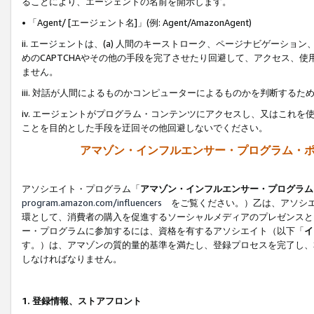
ることにより、エージェントの名前を開示します。
• 「Agent/ [エージェント名]」(例: Agent/AmazonAgent)
ii. エージェントは、(a) 人間のキーストローク、ページナビゲーシ
めのCAPTCHAやその他の手段を完了させたり回避して、アクセス、
ません。
iii. 対話が人間によるものかコンピューターによるものかを判断する
iv. エージェントがプログラム・コンテンツにアクセスし、又はこれ
ことを目的とした手段を迂回その他回避しないでください。
アマゾン・インフルエンサー・プログラム・
アソシエイト・プログラム「
アマゾン・インフルエンサー・プログラム
program.amazon.com/influencers
をご覧ください。）乙は、アソシエ
環として、消費者の購入を促進するソーシャルメディアのプレゼンスと
ー・プログラムに参加するには、資格を有するアソシエイト（以下「
イ
す。）は、アマゾンの質的量的基準を満たし、登録プロセスを完了し、
しなければなりません。
1.
登録情報、ストアフロント