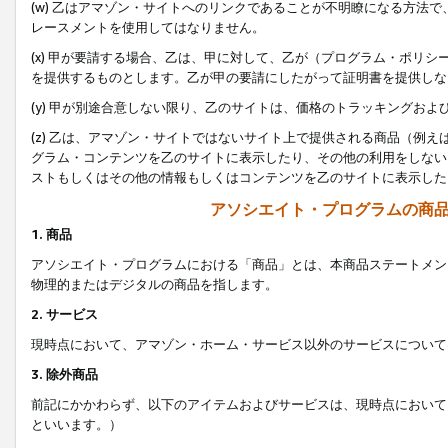
(w) 乙はアマゾン・サイトへのリンクであることが不明瞭になる方法
レースメントを使用してはなりません。
(x) 甲が要請する場合、乙は、甲に対して、乙が（プログラム・ポリ
を提供するものとします。乙が甲の要請にしたがって証明書を提供しな
(y) 甲が別途合意しない限り、乙のサイトは、価格のトラッキングお
(z) 乙は、アマゾン・サイトではないサイト上で提供される商品（例
グラム・コンテンツを乙のサイトに表示したり、その他の利用をしない
ストもしくはその他の情報もしくはコンテンツを乙のサイトに表示した
アソシエイト・プログラムの商
1. 商品
アソシエイト・プログラムにおける「商品」とは、本商品ステートメン
物理的またはデジタルの商品を指します。
2. サービス
現時点において、アマゾン・ホーム・サービス以外のサービスについて
3. 除外商品
前記にかかわらず、以下のアイテムおよびサービスは、現時点において
といいます。）