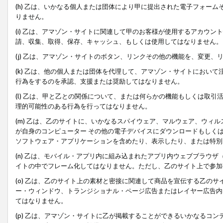
(h) 乙は、いかなる個人または団体により甲に提出された電子フォー
りません。
(i) 乙は、アマゾン・サイトに関連して甲のお客様が使用するアカウ
請、収集、取得、保存、キャッシュ、もしくは使用してはなりません。
(j) 乙は、アマゾン・サイトのボタン、リンクその他の機能を、変更
(k) 乙は、他の個人または団体を代理して、アマゾン・サイトにおい
行為をするのを承認、支援または奨励してはなりません。
(l) 乙は、甲と乙との関係について、または何らかの機能もしくは取
理的可能性のある行為を行ってはなりません。
(m) 乙は、乙のサイトに、いかなるスパイウェア、マルウェア、ウィ
が自身のコンピューター その他の電子デバイスにダウンロードもしく
ソフトウェア・アプリケーションを含めたり、表示したり、または特別
(n) 乙は、モバイル・アプリ内に組み込まれたアプリ内ウェブブラウザ
イトの中でフレーム化してはなりません。ただし、乙のサイト上で参加
(o) 乙は、乙のサイト上の素材と密接に関連して商品を宣伝する乙の
ー・ウィンドウ、トランジショナル・ページ広告またはレイヤー広告内
てはなりません。
(p) 乙は、アマゾン・サイトに乙が掲載することができるいかなるコ