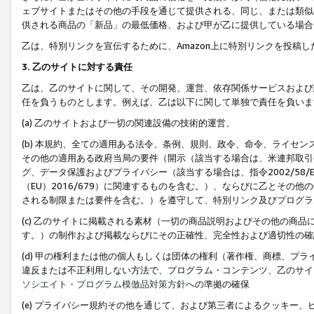
ェブサイトまたはその他の手段を通じて提供される、同じ、または類似
供される商品の「新品」の最低価格、および甲が乙に提供している場合
乙は、特別リンクを宣伝するために、Amazon上に特別リンクを投稿し
3. 乙のサイトに対する責任
乙は、乙のサイトに関して、その開発、運営、依存関係サービスおよび
任を負うものとします。例えば、乙は以下に関して単独で責任を負いま
(a) 乙のサイトおよび一切の関連設備の技術的運営、
(b) 本規約、全ての適用ある法令、条例、規則、政令、命令、ライセ
その他の適用ある政府当局の要件（開示（該当する場合は、米連邦取引
グ、データ保護およびプライバシー（該当する場合は、指令2002/58
（EU）2016/679）に関連するものを含む。）、ならびに乙とそ
される制限または要件を含む。）を遵守して、特別リンク及びプログラ
(c) 乙のサイトに掲載される素材（一切の商品説明およびその他の商
す。）の制作および掲載ならびにその正確性、完全性および適切性の確
(d) 甲の権利または他の個人もしくは団体の権利（著作権、商標、プ
違反または不正利用しない方法で、プログラム・コンテンツ、乙のサイ
ソシエイト・プログラム模倣品対策方針
への準拠の確保
(e) プライバシー規約その他を通じて、および第三者によるクッキー