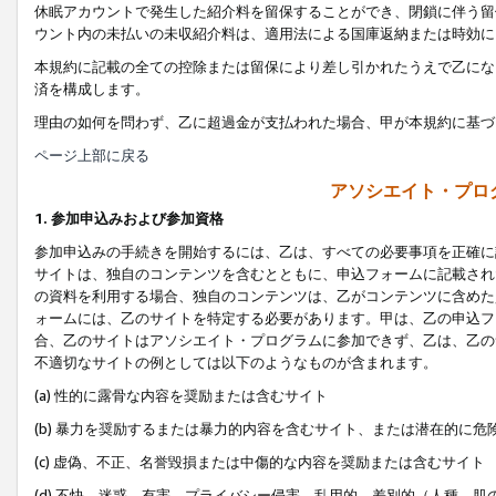
休眠アカウントで発生した紹介料を留保することができ、閉鎖に伴う留
ウント内の未払いの未収紹介料は、適用法による国庫返納または時効に
本規約に記載の全ての控除または留保により差し引かれたうえで乙にな
済を構成します。
理由の如何を問わず、乙に超過金が支払われた場合、甲が本規約に基づ
ページ上部に戻る
アソシエイト・プロ
1. 参加申込みおよび参加資格
参加申込みの手続きを開始するには、乙は、すべての必要事項を正確に
サイトは、独自のコンテンツを含むとともに、申込フォームに記載され
の資料を利用する場合、独自のコンテンツは、乙がコンテンツに含めた
ォームには、乙のサイトを特定する必要があります。甲は、乙の申込フ
合、乙のサイトはアソシエイト・プログラムに参加できず、乙は、乙の
不適切なサイトの例としては以下のようなものが含まれます。
(a) 性的に露骨な内容を奨励または含むサイト
(b) 暴力を奨励するまたは暴力的内容を含むサイト、または潜在的に
(c) 虚偽、不正、名誉毀損または中傷的な内容を奨励または含むサイト
(d) 不快、迷惑、有害、プライバシー侵害、乱用的、差別的（人種、