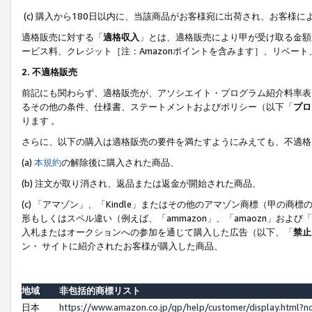
(c) 購入から180日以内に、当該商品がお客様宛に出荷され、お客
適格販売に対する「
適格収入
」とは、適格販売により甲が受け取る金額
ービス料、クレジット［注：Amazonポイントを含みます］、リベー
2. 不適格販売
前記にも関わらず、適格販売が、アソシエイト・プログラム紹介料率表
るその他の条件、仕様書、ステートメントおよびポリシー（以下「
プロ
ります 。
さらに、以下の購入は適格販売の要件を満たすようにみえても、不適格
(a)
本規約
の解除後に購入された商品、
(b) 注文が取り消され、返品または返金が開始された商品、
(c) 「アマゾン」、「Kindle」またはその他のアマゾン商標（甲
形もしくはスペル違い（例えば、「ammazon」、「amaozn」およ
入札またはオークションへの参加を通じて購入した広告（以下、「
禁止
ン・ サイトに紹介されたお客様が購入した商品、
地域
非包括的商標リスト
日本
https://www.amazon.co.jp/gp/help/customer/display.html