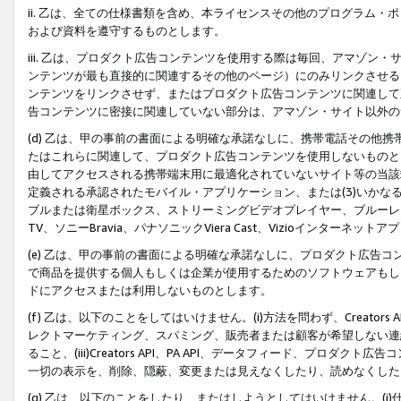
ii. 乙は、全ての仕様書類を含め、本ライセンスその他のプログラム
および資料を遵守するものとします。
iii. 乙は、プロダクト広告コンテンツを使用する際は毎回、アマゾ
ンテンツが最も直接的に関連するその他のページ）にのみリンクさせる
ンテンツをリンクさせず、またはプロダクト広告コンテンツに関連して
告コンテンツに密接に関連していない部分は、アマゾン・サイト以外の
(d) 乙は、甲の事前の書面による明確な承諾なしに、携帯電話その他
たはこれらに関連して、プロダクト広告コンテンツを使用しないものと
由してアクセスされる携帯端末用に最適化されていないサイト等の当該端
定義される承認されたモバイル・アプリケーション、または(3)いか
ブルまたは衛星ボックス、ストリーミングビデオプレイヤー、ブルーレイ
TV、ソニーBravia、パナソニックViera Cast、Vizioインター
(e) 乙は、甲の事前の書面による明確な承諾なしに、プロダクト広告
で商品を提供する個人もしくは企業が使用するためのソフトウェアもしくはその
ドにアクセスまたは利用しないものとします。
(f) 乙は、以下のことをしてはいけません。(i)方法を問わず、Creator
レクトマーケティング、スパミング、販売者または顧客が希望しない連
ること、(iii)Creators API、PA API、データフィード、プ
一切の表示を、削除、隠蔽、変更または見えなくしたり、読めなくした
(g) 乙は、以下のことをしたり、またはしようとしてはいけません。(