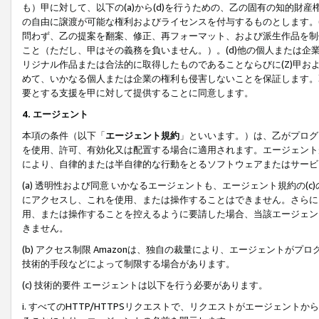
も）甲に対して、以下の(a)から(d)を行うための、乙の固有の知的
の自由に譲渡が可能な権利およびライセンスを付与するものとします。(
問わず、乙の提案を翻案、修正、再フォーマット、および派生作品を制
こと（ただし、甲はその義務を負いません。）。(d)他の個人または企
リジナル作品または合法的に取得したものであることならびに(Z)甲
めて、いかなる個人または企業の権利も侵害しないことを保証します。
要とする支援を甲に対して提供することに同意します。
4. エージェント
本項の条件（以下「
エージェント規約
」といいます。）は、乙がプログ
を使用、許可、有効化又は配置する場合に適用されます。エージェント
により、自律的または半自律的な行動をとるソフトウェアまたはサービ
(a) 透明性および同意 いかなるエージェントも、エージェント規約の
にアクセスし、これを使用、または操作することはできません。さらに、
用、または操作することを控えるように要請した場合、当該エージェン
きません。
(b) アクセス制限 Amazonは、独自の裁量により、エージェント
技術的手段などによって制限する場合があります。
(c) 技術的要件 エージェントは以下を行う必要があります。
i. すべてのHTTP/HTTPSリクエストで、リクエストがエージェ