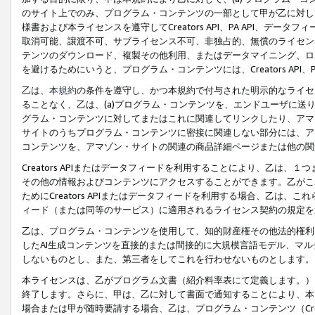
のサイト上でのみ、プログラム・コンテンツの一部として甲が乙に対し
様書および本ライセンスを遵守してCreators API、PA API、
取消可能、譲渡不可、サブライセンス不可、非独占的、無償のライセン
テンツのダウンロード、複製その他利用、またはデータマイニング、ロ
を避けるためにいうと、プログラム・コンテンツには、Creators AP
乙は、
本規約
の条件を遵守し、かつ本規約で付与された明示的なライセ
ることなく、乙は、(a)プログラム・コンテンツを、エンドユーザに
グラム・コンテンツに対してまたはこれに関連してリンクしたり、アマ
サイトのうちプログラム・コンテンツに密接に関連しない部分には、ア
コンテンツを、アマゾン・サイトの関連の商品詳細ページまたは他の関
Creators APIまたはデータフィードを利用することにより、乙は、
その他の情報およびコンテンツにアクセスすることができます。乙がこ
ためにCreators APIまたはデータフィードを利用する場合、乙は、こ
ィード（または同等のサービス）に適用されるライセンス契約の規定を
乙は、プログラム・コンテンツを使用して、知的財産権その他法的権利
したAI生成コンテンツを直接的または間接的に大規模言語モデル、マ
しないものとし、また、第三者をしてこれを行わせないものとします。
本ライセンスは、乙がプログラム文書（紹介料率表にて定義します。）
終了します。さらに、甲は、乙に対して書面で通知することにより、本
場合または甲が随時要請する場合、乙は、プログラム・コンテンツ（Cre