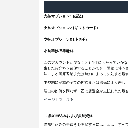
支払オプション1 (振込)
支払オプション2 (ギフトカード)
支払オプション3 (小切手)
小切手処理手数料
乙のアカウントが少なくとも1年にわたっていか
生した紹介料を留保することができ、閉鎖に伴う
法による国庫返納または時効によって失効する場
本規約に記載の全ての控除または留保により差し
理由の如何を問わず、乙に超過金が支払われた場
ページ上部に戻る
1. 参加申込みおよび参加資格
参加申込みの手続きを開始するには、乙は、すべ