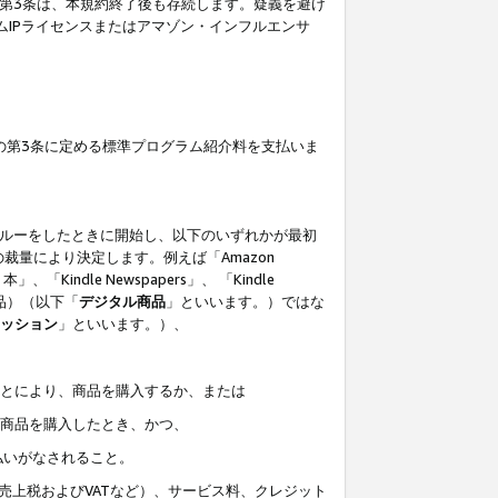
の第3条は、本規約終了後も存続します。疑義を避け
ムIPライセンスまたはアマゾン・インフルエンサ
の第3条に定める標準プログラム紹介料を支払いま
スルーをしたときに開始し、以下のいずれかが最初
裁量により決定します。例えば「Amazon
」、「Kindle Newspapers」、 「Kindle
は商品）（以下「
デジタル商品
」といいます。）ではな
ッション
」といいます。）、
ことにより、商品を購入するか、または
該商品を購入したとき、かつ、
払いがなされること。
売上税およびVATなど）、サービス料、クレジット