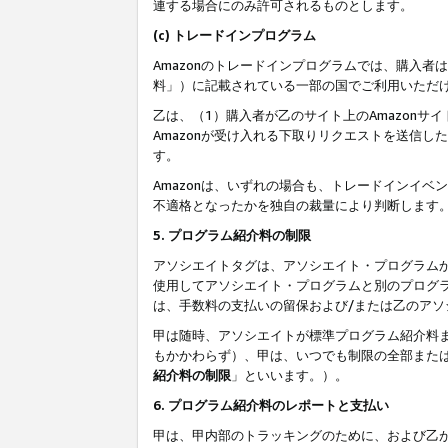
連する場合にのみ許可されるものとします。
(c) トレードインプログラム
Amazonのトレードインプログラムでは、購入者
料」）に記載されている一部の国でご利用いただ
乙は、（1）購入者が乙のサイト上のAmazon
Amazonが受け入れる下取りリクエストを送信し
す。
Amazonは、いずれの場合も、トレードインイベ
不適格となったかを独自の裁量により判断します
5. プログラム紹介料の制限
アソシエイトタグは、アソシエイト・プログラム
使用してアソシエイト・プログラムと別のプログ
は、手数料の支払いの留保および/または乙のア
甲は随時、アソシエイトが標準プログラム紹介料
もかかわらず）、甲は、いつでも制限の全部また
紹介料の制限
」といいます。）。
6. プログラム紹介料のレポートと支払い
甲は、甲内部のトラッキングのために、および乙