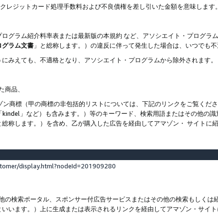
ト、クレジットカード処理手数料および不良債権を差し引いた金額を意味します
プログラム紹介料率表または最新版の本規約 など、アソシエイト・プログラ
ログラム文書
」と総称します。）の違反に伴って発生した場合は、いつでも不
うにみえても、不適格となり、アソシエイト・プログラムから除外されます。
れた商品、
他のアマゾン商標（甲の商標の非包括的リストについては、下記のリンクをご覧く
よび「kindel」など）も含みます。）等のキーワード、検索用語またはその
と総称します。）を含め、乙が購入した広告を経由してアマゾン・ サイトに
stomer/display.html?nodeId=201909280
その他の検索ポータル、スポンサー付広告サービスまたはその他の検索もしく
といいます。）上に生成または表示されるリンクを経由してアマゾン・サイト