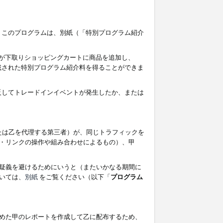
す。このプログラムは、別紙（「特別プログラム紹介
者が下取りショッピングカートに商品を追加し、
記載された特別プログラム紹介料を得ることができま
違反してトレードインイベントが発生したか、または
たは乙を代理する第三者）が、同じトラフィックを
・リンクの操作や組み合わせによるもの）、甲
疑義を避けるためにいうと（またいかなる期間に
いては、
別紙
をご覧ください（以下「
プログラム
めた甲のレポートを作成して乙に配布するため、