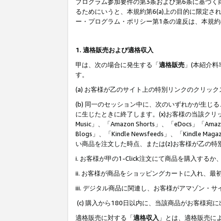
プログラム参加要件の第3条および第6条に基づく
るためにいうと、本規約第6(a)上の目的に限定
ー・プログラム・ポリシー第1条の違反は、本規
1. 適格販売および適格収入
甲は、次の場合に発生する「
適格販売
」(本紹介
す。
(a) お客様が乙のサイト上の特別リンクのクリッ
(b) 同一のセッション中に、次のいずれかが生
に生じたときに終了します。(x)お客様の当該クリ
Music」、「Amazon Shorts」、「eDocs」「Ama
Blogs」、「Kindle Newsfeeds」、「Ki
い商品を注文した時点、または(z)お客様が乙の
i. お客様が甲の1-Click注文にて商品を購入するか
ii. お客様が商品をショッピングカートに入れ
iii. デジタル商品に関連し、お客様がアマゾ
(c) 購入から180日以内に、当該商品がお客
適格販売に対する「
適格収入
」とは、適格販売に