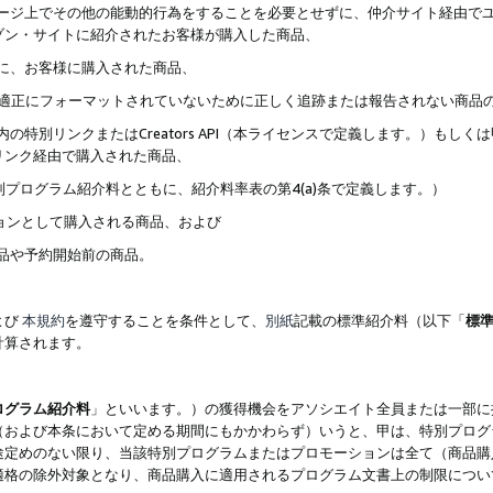
ブページ上でその他の能動的行為をすることを必要とせずに、仲介サイト経由で
ゾン・サイトに紹介されたお客様が購入した商品、
ずに、お客様に購入された商品、
クが適正にフォーマットされていないために正しく追跡または報告されない商品
内の特別リンクまたはCreators API（本ライセンスで定義します。）も
リンク経由で購入された商品、
特別プログラム紹介料とともに、紹介料率表の第4(a)条で定義します。）
ションとして購入される商品、および
商品や予約開始前の商品。
よび
本規約
を遵守することを条件として、
別紙
記載の標準紹介料（以下「
標
計算されます。
ログラム紹介料
」といいます。）の獲得機会をアソシエイト全員または一部に
（および本条において定める期間にもかかわらず）いうと、甲は、特別プログ
途定めのない限り、当該特別プログラムまたはプロモーションは全て（商品購
適格の除外対象となり、商品購入に適用されるプログラム文書上の制限につい