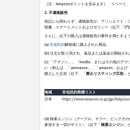
［注：Amazonポイントを含みます］、リベー
2. 不適格販売
前記にも関わらず、適格販売が、アソシエイト・
様書、ステートメントおよびポリシー（以下「
プ
さらに、以下の購入は適格販売の要件を満たすよ
(a)
本規約
の解除後に購入された商品、
(b) 注文が取り消され、返品または返金が開始さ
(c) 「アマゾン」、「Kindle」またはその
い（例えば、「ammazon」、「amaozn」お
購入した広告（以下、「
禁止リスティング広告
」
地域
非包括的商標リスト
日本
https://www.amazon.co.jp/gp/help/cu
(d) 検索エンジン（グーグル、ヤフー、ビング
参加する一切のサイト）（以下「
検索エンジン
」