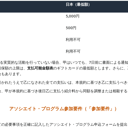
日本（最低額）
5,000円
500円
利用不可
利用不可
なる実質的な活動を行っていない場合、甲はいつでも、7日前に書面による通
留保額の上限は、
支払可能金額表
のギフトカードの最低額とします。さらに、
合もあります。
引かれたうえで乙になされた全ての支払いは、本規約に基づき乙に支払うべき
合、甲が本規約に基づき後日乙に支払う紹介料から同額を調整または相殺する
アソシエイト・プログラム参加要件（「参加要件」）
ての必要事項を正確に記入したアソシエイト・プログラム申込フォームを提出