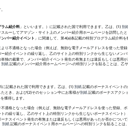
す。
グラム紹介料
」といいます。）に記載された国で利用できます。乙は、(1)
別
スルーしてアマゾン・サイト上のメンバー紹介用ホームページを訪問したとき
メンバー紹介イベント
」に関連して、第4(a)条記載の特別プログラム紹介料
により不適格となった場合（例えば、無効な電子メールアドレスを使った登録
バー紹介イベントの繰り返し、乙のサイト上の特別リンクから生じないメンバ
の単独の裁量で、メンバー紹介イベント発生の有無または違反もしくは悪用が
、
別紙
記載のメンバー紹介用ホームページへの特別リンクを貼ることは、乙サ
に記載された国で利用できます。乙は、(1)
別紙
記載のボーナスイベントの
たとき、および(2)そのセッション中にお客様が
別紙
記載のボーナスアクシ
料を獲得します。
り不適格となった場合（例えば、無効な電子メールアドレスを使った登録、ボ
ントの繰り返し、乙のサイト上の特別リンクから生じないボーナスイベント）
ボーナスイベント発生の有無または違反もしくは悪用があったか否かについて
、
別紙
記載のボーナスイベント用ホームページへの特別リンクを貼ることは