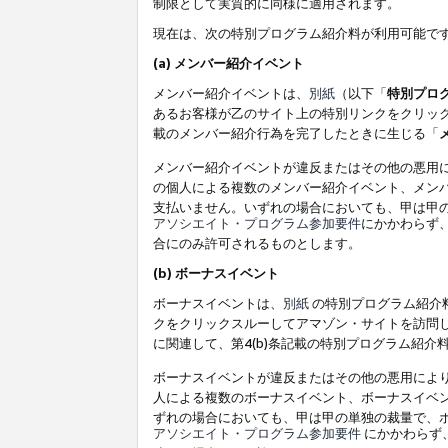
制限として実質的に同様に適用されます。
現在は、次の特別プログラム紹介料が利用可能で
(a) メンバー紹介イベント
メンバー紹介イベントは、
別紙
（以下「
特別プロ
あるお客様が乙のサイト上の特別リンクをクリック
載のメンバー紹介行為を完了したときに生じる「
メンバー紹介イベントが違反またはその他の悪用
の個人による複数のメンバー紹介イベント、メン
支払いません。いずれの場合においても、甲は甲
アソシエイト・プログラム参加要件
にかかわらず
合にのみ許可されるものとします。
(b) ボーナスイベント
ボーナスイベントは、
別紙
の特別プログラム紹介料
クをクリックスルーしてアマゾン・サイトを訪問し
に関連して、第4(b)条記載の特別プログラム紹介
ボーナスイベントが違反またはその他の悪用によ
人による複数のボーナスイベント、ボーナスイベ
ずれの場合においても、甲は甲の単独の裁量で、
アソシエイト・プログラム参加要件
にかかわらず