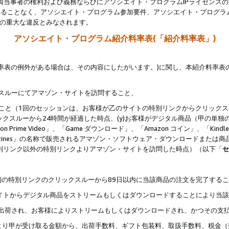
両当事者の権利および義務ならびにアソシエイト・プログラムIPライセンス
されることなく、アソシエイト・プログラム参加要件、アソシエイト・プログラ
約の重大な違反とみなされます。
アソシエイト・プログラム紹介料率表(「紹介料率表」)
料率表の例外がある場合は、その内容にしたがいます。)に関し、本紹介料率表
クスルーにてアマゾン・サイトを訪問すること、
じること（1回のセッションは、お客様が乙のサイトの特別リンクからクリック
ックスルーから24時間が経過した時点、(y)お客様がデジタル商品（甲の単独の
zon Prime Video」、「Game ダウンロード」、「Amazon コイン」、「Kindle 本
ndle Magazines」の名称で販売されるアマゾン・ソフトウェア・ダウンロードまた
特別リンク以外の特別リンクよりアマゾン・サイトを訪問した時点）（以下「
セ
、
、最初の特別リンクのクリックスルーから89日以内に当該商品の注文を完了する
ン・サイトからデジタル商品をストリームもしくはダウンロードすることにより当
様宛に出荷され、お客様によりストリームもしくはダウンロードされ、かつその支
より甲が受け取る金額から、出荷手数料、ギフト包装料、取扱手数料、税金（