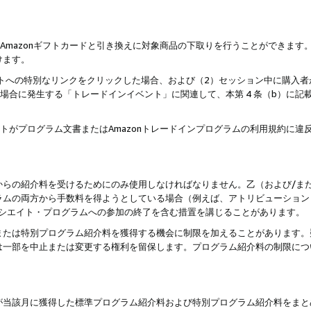
はAmazonギフトカードと引き換えに対象商品の下取りを行うことができま
けます。
サイトへの特別なリンクをクリックした場合、および（2）セッション中に購入
た場合に発生する「トレードインイベント」に関連して、本第 4 条（b）に
ントがプログラム文書またはAmazonトレードインプログラムの利用規約に
。
からの紹介料を受けるためにのみ使用しなければなりません。乙（および/ま
ラムの両方から手数料を得ようとしている場合（例えば、アトリビューション
ソシエイト・プログラムへの参加の終了を含む措置を講じることがあります。
または特別プログラム紹介料を獲得する機会に制限を加えることがあります。
は一部を中止または変更する権利を留保します。プログラム紹介料の制限につ
が当該月に獲得した標準プログラム紹介料および特別プログラム紹介料をまと