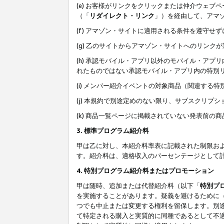
(e) お客様がリンクをクリックまたは仲介ウェ
（「
リダイレクト・リンク
」）を経由して、アマ
(f) アマゾン・サイトに適用される条件を遵守せ
(g) 乙のサイトからアマゾン・サイトへのリン
(h) 承認モバイル・アプリ以外のモバイル・アプリ
れたものではない承認モバイル・アプリ内の特別
(i) メンバー紹介イベントの対象商品（関連する
(j) 本規約で別途定めのない限り、サブスクリプ
(k) 商品一覧ページに掲載されていない発表前の
3. 標準プログラム紹介料
甲は乙に対し、本紹介料率表に記載された制限お
す。紹介料は、適格収入のパーセンテージとして
4. 特別プログラム紹介料またはプロモーション
甲は随時、追加または代替紹介料（以下「
特別プ
を実施することがあります。疑義を避けるために
つでも中止または変更する権利を留保します。別
て特定される購入と実質的に同種であるとして不