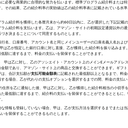
めに必要な商業的に合理的な努力を払います。標準プログラム紹介料または特
す。その結果、乙の紹介料率の実効値は乙の紹介料率表に記載されている水準
グラム紹介料を獲得した各暦月末から約60日以内に、乙が選択した下記記載
グラム紹介料を支払います。乙は、アマゾン・サイトの初期設定通貨以外の通
基づき決まることについて同意するものとします。
行名、口座番号、アカウント名と同じメインユーザーの口座名義人名および
より、甲は乙が指定した銀行口座に対し直接、乙が獲得した紹介料を振り込みま
最低額に達するまで、料金の支払いを留保することができます。
払い 甲は乙に対し、乙のアソシエイト・アカウント上のメインEメールアドレ
の金額であり、アマゾン・サイト上の商品と交換することができます。ギフト
甲は、合計支払額が
支払可能金額表
に記載された最低額以上となるまで、料金
過する場合、乙が代わりの支払オプションを選択するまでの間、料金の支払い
の住所を乙に通知した後、甲は乙に対し、乙が獲得した紹介料相当の小切手
れた最低額に達するまで、紹介料の支払いを留保することができるとともに、
す。
効な情報も登録していない場合、甲は、乙が支払方法を選択するまでまたは当
払いを留保することができるものとします。