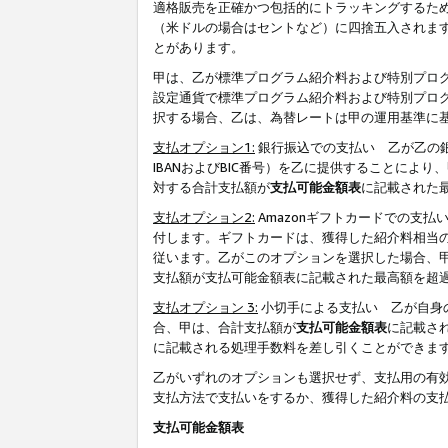
適格販売を正確かつ包括的にトラッキングするた
（米ドルの場合はセントなど）に四捨五入されま
とがあります。
甲は、乙が標準プログラム紹介料および特別プロ
設定通貨で標準プログラム紹介料および特別プロ
択する場合、乙は、為替レートは甲の運用基準に
支払オプション1:
銀行振込での支払い 乙が乙の銀
IBANおよびBIC番号）を乙に提供することに
対する合計支払額が
支払可能金額表
に記載された
支払オプション2:
Amazonギフトカードでの支
付します。ギフトカードは、獲得した紹介料相当
従います。乙がこのオプションを選択した場合、
支払額が支払可能金額表に記載された最高額を超
支払オプション 3:
小切手による支払い 乙が自身
合、甲は、合計支払額が
支払可能金額表
に記載さ
に記載される処理手数料を差し引くことができま
乙がいずれのオプションも選択せず、支払用の有
支払方法で支払いをするか、獲得した紹介料の支
支払可能金額表