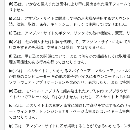
(h) 乙は、いかなる個人または団体により甲に提出された電子フォー
りません。
(i) 乙は、アマゾン・サイトに関連して甲のお客様が使用するアカウ
請、収集、取得、保存、キャッシュ、もしくは使用してはなりません。
(j) 乙は、アマゾン・サイトのボタン、リンクその他の機能を、変更
(k) 乙は、他の個人または団体を代理して、アマゾン・サイトにおい
行為をするのを承認、支援または奨励してはなりません。
(l) 乙は、甲と乙との関係について、または何らかの機能もしくは取
理的可能性のある行為を行ってはなりません。
(m) 乙は、乙のサイトに、いかなるスパイウェア、マルウェア、ウィ
が自身のコンピューター その他の電子デバイスにダウンロードもしく
ソフトウェア・アプリケーションを含めたり、表示したり、または特別
(n) 乙は、モバイル・アプリ内に組み込まれたアプリ内ウェブブラウザ
イトの中でフレーム化してはなりません。ただし、乙のサイト上で参加
(o) 乙は、乙のサイト上の素材と密接に関連して商品を宣伝する乙の
ー・ウィンドウ、トランジショナル・ページ広告またはレイヤー広告内
てはなりません。
(p) 乙は、アマゾン・サイトに乙が掲載することができるいかなるコ