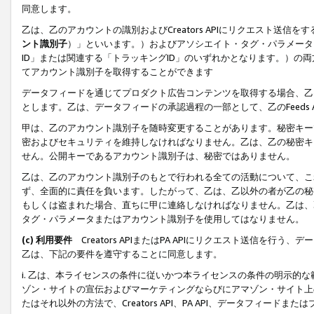
同意します。
乙は、乙のアカウントの識別およびCreators APIにリクエスト送
ント識別子
）」といいます。）およびアソシエイト・タグ・パラメータ（
ID」または関連する「トラッキングID」のいずれかとなります。）の両方
てアカウント識別子を取得することができます
データフィードを通じてプロダクト広告コンテンツを取得する場合、乙は、Cre
とします。乙は、データフィードの承認過程の一部として、乙のFeeds
甲は、乙のアカウント識別子を随時変更することがあります。秘密キー
密およびセキュリティを維持しなければなりません。乙は、乙の秘密キ
せん。公開キーであるアカウント識別子は、秘密ではありません。
乙は、乙のアカウント識別子のもとで行われる全ての活動について、こ
ず、全面的に責任を負います。したがって、乙は、乙以外の者が乙の秘
もしくは盗まれた場合、直ちに甲に連絡しなければなりません。乙は、
タグ・パラメータまたはアカウント識別子を使用してはなりません。
(c) 利用要件
Creators APIまたはPA APIにリクエスト送信を
乙は、下記の要件を遵守することに同意します。
i. 乙は、本ライセンスの条件に従いかつ本ライセンスの条件の明示的
ゾン・サイトの宣伝およびマーケティングならびにアマゾン・サイト上
たはそれ以外の方法で、Creators API、PA API、データフィー