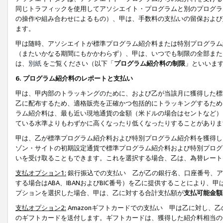
同じトラフィックを使用してアソシエイト・プログラムと別のプログラ
の操作や組み合わせによるもの）、甲は、手数料の支払いの留保および
ます。
甲は随時、アソシエイトが標準プログラム紹介料または特別プログラム
（またいかなる期間にもかかわらず）、甲は、いつでも制限の全部また
は、
別紙
をご覧ください（以下「
プログラム紹介料の制限
」といいま
6. プログラム紹介料のレポートと支払い
甲は、甲内部のトラッキングのために、および乙が当該月に獲得した標
乙に配布するため、適格販売を正確かつ包括的にトラッキングするため
ラム紹介料は、最も近い現地通貨の金額（米ドルの場合はセントなど）
ている水準よりもわずかに高くなったり低くなったりすることがありま
甲は、乙が標準プログラム紹介料および特別プログラム紹介料を獲得し
ゾン・サイトの初期設定通貨で標準プログラム紹介料および特別プログ
いを受け取ることもできます。これを選択する場合、乙は、為替レート
支払オプション1:
銀行振込での支払い 乙が乙の銀行名、口座番号、ア
する場合はABA、IBANおよびBIC番号）を乙に提供することにより
プションを選択した場合、甲は、乙に対する合計支払額が
支払可能金額
支払オプション2:
Amazonギフトカードでの支払い 甲は乙に対し、
のギフトカードを送付します。ギフトカードは、獲得した紹介料相当の