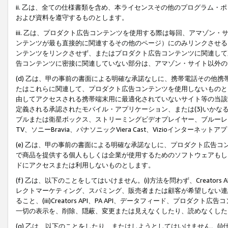
ii. 乙は、全ての仕様書類を含め、本ライセンスその他のプログラム
および資料を遵守するものとします。
iii. 乙は、プロダクト広告コンテンツを使用する際は毎回、アマゾ
ンテンツが最も直接的に関連するその他のページ）にのみリンクさせる
ンテンツをリンクさせず、またはプロダクト広告コンテンツに関連して
告コンテンツに密接に関連していない部分は、アマゾン・サイト以外の
(d) 乙は、甲の事前の書面による明確な承諾なしに、携帯電話その他
たはこれらに関連して、プロダクト広告コンテンツを使用しないものと
由してアクセスされる携帯端末用に最適化されていないサイト等の当該端
定義される承認されたモバイル・アプリケーション、または(3)いか
ブルまたは衛星ボックス、ストリーミングビデオプレイヤー、ブルーレイ
TV、ソニーBravia、パナソニックViera Cast、Vizioインター
(e) 乙は、甲の事前の書面による明確な承諾なしに、プロダクト広告
で商品を提供する個人もしくは企業が使用するためのソフトウェアもしくはその
ドにアクセスまたは利用しないものとします。
(f) 乙は、以下のことをしてはいけません。(i)方法を問わず、Creator
レクトマーケティング、スパミング、販売者または顧客が希望しない連
ること、(iii)Creators API、PA API、データフィード、プ
一切の表示を、削除、隠蔽、変更または見えなくしたり、読めなくした
(g) 乙は、以下のことをしたり、またはしようとしてはいけません。(