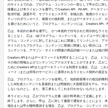
のサイト上でのみ、プログラム・コンテンツの一部として甲が乙に対し
様書および本ライセンスを遵守してCreators API、PA API、
取消可能、譲渡不可、サブライセンス不可、非独占的、無償のライセン
テンツのダウンロード、複製その他利用、またはデータマイニング、ロ
を避けるためにいうと、プログラム・コンテンツには、Creators AP
乙は、
本規約
の条件を遵守し、かつ本規約で付与された明示的なライセ
ることなく、乙は、(a)プログラム・コンテンツを、エンドユーザに
グラム・コンテンツに対してまたはこれに関連してリンクしたり、アマ
サイトのうちプログラム・コンテンツに密接に関連しない部分には、ア
コンテンツを、アマゾン・サイトの関連の商品詳細ページまたは他の関
Creators APIまたはデータフィードを利用することにより、乙は、
その他の情報およびコンテンツにアクセスすることができます。乙がこ
ためにCreators APIまたはデータフィードを利用する場合、乙は、こ
ィード（または同等のサービス）に適用されるライセンス契約の規定を
乙は、プログラム・コンテンツを使用して、知的財産権その他法的権利
したAI生成コンテンツを直接的または間接的に大規模言語モデル、マ
しないものとし、また、第三者をしてこれを行わせないものとします。
本ライセンスは、乙がプログラム文書（紹介料率表にて定義します。）
終了します。さらに、甲は、乙に対して書面で通知することにより、本
場合または甲が随時要請する場合、乙は、プログラム・コンテンツ（Cre