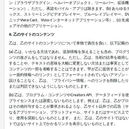
ン（ブラウザプラグイン、ヘルパーオブジェクト、ツールバー、拡張機
ーション）。ただし、承認モバイル・アプリは除きます。(b) あらゆ
ックス、ストリーミングビデオプレイヤー、ブルーレイプレイヤー、DVDプ
ニックViera Cast、Vizioインターネットアプリケーション等）。(
ェアその他のアプリケーション。
6. 乙のサイトのコンテンツ
乙は、乙のサイトのコンテンツについて単独で責任を負い、以下記載の
(a) 乙は、いかなる方法であれ、追加情報を加えることも含め、プロ
ンツの改ざんをしてはなりません。ただし、乙は、当初の比率を維持し
することや、テキストの意味を大幅に変更しない方法または事実として
コンテンツの一部を省略することはできます。甲が乙に提供することが
シー規約情報へのリンク）としてフォーマットされていないアマゾン・
設けることなく、乙は、「プライバシー情報」へのリンクを削除したり
または判読できないようにしないものとします。
(b) 乙は、プログラム・コンテンツやCreators API、データフ
ブライセンスまたは譲渡しないものとします。例えば、乙は、乙がプロ
はその他付与することが要求されるような、乙サイト以外での広告（サ
なるアプリケーション、プラットフォーム、サイトまたはサービス上で
り、使用を奨励しないものとします。 また、乙は、乙のサイトではな
トではないサイト上でかかるリンクを表示しないものとします。