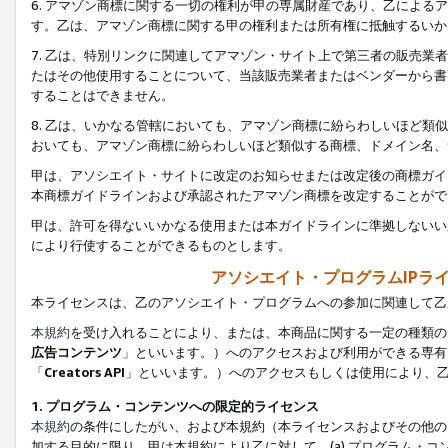
6. アマゾン商標に関する一切の権利が甲の専属財産であり、乙によ
す。乙は、アマゾン商標に関する甲の権利または所有権に抵触するいか
7. 乙は、特別リンクに関連してアマゾン・サイト上で第三者の販売
たはその他使用することについて、当該販売業者またはベンダーから書
することはできません。
8. 乙は、いかなる管轄においても、アマゾン商標に紛らわしいほど
おいても、アマゾン商標に紛らわしいほど類似する商標、ドメイン名、
甲は、アソシエイト・サイトに改定のお知らせまたは改定後の商標ガイ
本商標ガイドラインおよび承認されたアマゾン商標を改定することがで
甲は、許可を得ないいかなる使用または本ガイドラインに準拠しないい
により行使することができるものとします。
アソシエイト・プログラムIPラ
本ライセンスは、乙のアソシエイト・プログラムへの参加に関連して乙
本規約
を受け入れることにより、または、本商品に関する一定の種類の
広告コンテンツ
」といいます。）へのアクセスおよび利用ができる専有
「
Creators API
」といいます。）へのアクセスもしくは使用により、
1. プログラム・コンテンツへの限定的ライセンス
本規約
の条件にしたがい、および本規約（本ライセンスおよびその他の
加する目的に限り、甲は本規約により乙に対して、(a) プログラム・コ