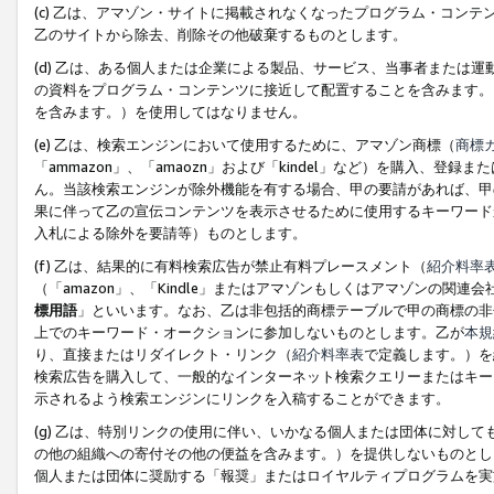
(c) 乙は、アマゾン・サイトに掲載されなくなったプログラム・コン
乙のサイトから除去、削除その他破棄するものとします。
(d) 乙は、ある個人または企業による製品、サービス、当事者または
の資料をプログラム・コンテンツに接近して配置することを含みます。
を含みます。）を使用してはなりません。
(e) 乙は、検索エンジンにおいて使用するために、アマゾン商標（
商標
「ammazon」、「amaozn」および「kindel」など）を購入
ん。当該検索エンジンが除外機能を有する場合、甲の要請があれば、甲
果に伴って乙の宣伝コンテンツを表示させるために使用するキーワード
入札による除外を要請等）ものとします。
(f) 乙は、結果的に有料検索広告が禁止有料プレースメント（
紹介料率
（「amazon」、「Kindle」またはアマゾンもしくはアマゾンの
標用語
」といいます。なお、乙は非包括的商標テーブルで甲の商標の非
上でのキーワード・オークションに参加しないものとします。乙が
本規
り、直接またはリダイレクト・リンク（
紹介料率表
で定義します。）を
検索広告を購入して、一般的なインターネット検索クエリーまたはキー
示されるよう検索エンジンにリンクを入稿することができます。
(g) 乙は、特別リンクの使用に伴い、いかなる個人または団体に対し
の他の組織への寄付その他の便益を含みます。）を提供しないものとし
個人または団体に奨励する「報奨」またはロイヤルティプログラムを実