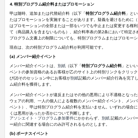
4. 特別プログラム紹介料またはプロモーション
甲は随時、追加または代替紹介料（以下「
特別プログラム紹介料
」とい
たはプロモーションを実施することがあります。疑義を避けるために（
はプロモーションの全部または一部をいつでも中止または変更する権利
て（商品購入を含まないものも）、紹介料率表の第2条において特定さ
プログラム文書上の制限についても、特別プログラムまたはプロモーシ
現在は、次の特別プログラム紹介料が利用可能です。
(a) メンバー紹介イベント
メンバー紹介イベントは、
別紙
（以下「
特別プログラム紹介料
」といい
ベントの参加資格のあるお客様が乙のサイト上の特別リンクをクリック
び(2)そのセッション中にお客様が
別紙
記載のメンバー紹介行為を完了
ム紹介料を獲得します。
メンバー紹介イベントが違反またはその他の悪用により不適格となった
ウェアの利用、一人の個人による複数のメンバー紹介イベント、メンバ
ベント）、甲は特別プログラム紹介料を支払いません。いずれの場合に
くは悪用があったか否かについて判断します。
アソシエイト・プログラム参加要件
にかかわらず、
別紙
記載のメンバー
ー紹介に関連する場合にのみ許可されるものとします。
(b) ボーナスイベント