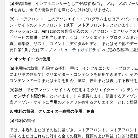
(a) 登録情報 インフルエンサーとして登録するには、乙は、乙のソ
可を含む、全ての情報要件を満たさなければなりません。
(b) ストアフロント このアソシエイト・プログラムまたはアマゾン
ン・サイトのストアフロント（以下「
ストアフロント
」といいます。）
のセッションは、Amazonのお客様が乙のストアフロントにクリック
「サービス提供」に相当します。乙は、アソシエイト・プログラムまた
真、編集物、リスト、コメント、デジタルビデオ、またはその他のデー
要件第1条または
アマゾンコミュニティガイドライン
に定める基準に違
2.
オンサイトでの使用
(a)使用時の裁量、削除する権利 甲は、インフルエンサー・プログラ
により甲の判断で）クリエイター・コンテンツを使用できますが、その
コンテンツの一部または全部を拒否、削除、停止または復元する権利を
(b)報酬 甲がアマゾン・サイト内で使用するクリエイター・コンテン
「
オンサイト紹介料
」といいます。）を獲得します。該当するアマゾン
当アマゾン・サイトに専用のストアIDを有するクリエイターとして登
3.
権利の留保、クリエイター商標の使用、免責
(a) 権利の留保
甲は、本規約またはその他に基づき、ストアフロント、ストアフロント
関するまたはこれらに対する全ての権利、権原および利益（知的財産権