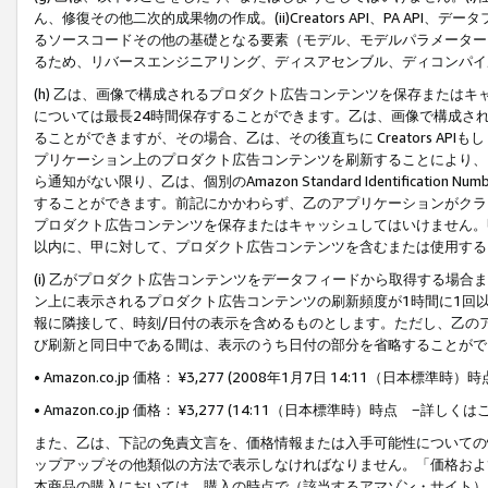
ん、修復その他二次的成果物の作成。(ii)Creators API、PA 
るソースコードその他の基礎となる要素（モデル、モデルパラメーター
るため、リバースエンジニアリング、ディスアセンブル、ディコンパイ
(h) 乙は、画像で構成されるプロダクト広告コンテンツを保存または
については最長24時間保存することができます。乙は、画像で構成さ
ることができますが、その場合、乙は、その後直ちに Creators AP
プリケーション上のプロダクト広告コンテンツを刷新することにより、
ら通知がない限り、乙は、個別のAmazon Standard Identification Nu
することができます。前記にかかわらず、乙のアプリケーションがクラ
プロダクト広告コンテンツを保存またはキャッシュしてはいけません。
以内に、甲に対して、プロダクト広告コンテンツを含むまたは使用する
(i) 乙がプロダクト広告コンテンツをデータフィードから取得する場合または
ン上に表示されるプロダクト広告コンテンツの刷新頻度が1時間に1回
報に隣接して、時刻/日付の表示を含めるものとします。ただし、乙の
び刷新と同日中である間は、表示のうち日付の部分を省略することがで
• Amazon.co.jp 価格： ¥3,277 (2008年1月7日 14:11（日本標準
• Amazon.co.jp 価格： ¥3,277 (14:11（日本標準時）時点 −詳しくは
また、乙は、下記の免責文言を、価格情報または入手可能性についての
ップアップその他類似の方法で表示しなければなりません。「価格およ
本商品の購入においては、購入の時点で（該当するアマゾン・サイト）