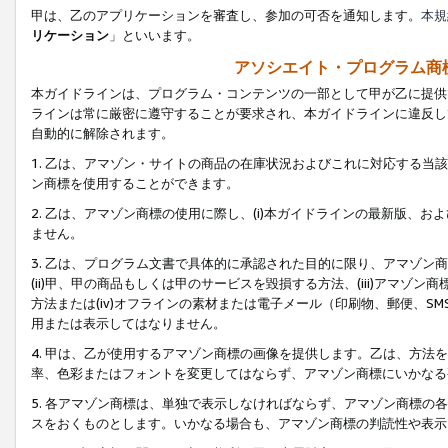
甲は、乙のアプリケーションを審査し、参加の可否を通知します。
本規
リケーション
」といいます。
アソシエイト・プログラム商
本ガイドラインは、プログラム・コンテンツの一部として甲が乙に提供
ラインは常に厳密に遵守することが要求され、本ガイドラインに違反し
自動的に解除されます。
1. 乙は、アマゾン・サイトの商品の在庫状況およびこれに対応する
ン商標を使用することができます。
2. 乙は、アマゾン商標の使用に際し、(i)本ガイドラインの最新版、およ
ません。
3. 乙は、プログラム文書で具体的に承認された目的に限り、アマゾン
(ii)甲、甲の商品もしくは甲のサービスを毀損する方法、(iii)アマ
方法または(iv)オフラインの素材または電子メール（印刷物、郵便、S
用または表示してはなりません。
4. 甲は、乙が使用するアマゾン商標の画像を提供します。乙は、方
率、色彩またはフォントを変更してはならず、アマゾン商標にいかなる
5. 各アマゾン商標は、単独で表示しなければならず、アマゾン商標
スをおくものとします。いかなる場合も、アマゾン商標の判読性や表示