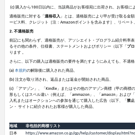
(c) 購入から180日以内に、当該商品がお客様宛に出荷され、お客
適格販売に対する「
適格収入
」とは、適格販売により甲が受け取る金額
ービス料、クレジット［注：Amazonポイントを含みます］、リベー
2. 不適格販売
前記にも関わらず、適格販売が、アソシエイト・プログラム紹介料率表
るその他の条件、仕様書、ステートメントおよびポリシー（以下「
プロ
ります 。
さらに、以下の購入は適格販売の要件を満たすようにみえても、不適格
(a)
本規約
の解除後に購入された商品、
(b) 注文が取り消され、返品または返金が開始された商品、
(c) 「アマゾン」、「Kindle」またはその他のアマゾン商標（甲
形もしくはスペル違い（例えば、「ammazon」、「amaozn」およ
入札またはオークションへの参加を通じて購入した広告（以下、「
禁止
ン・ サイトに紹介されたお客様が購入した商品、
地域
非包括的商標リスト
日本
https://www.amazon.co.jp/gp/help/customer/display.html