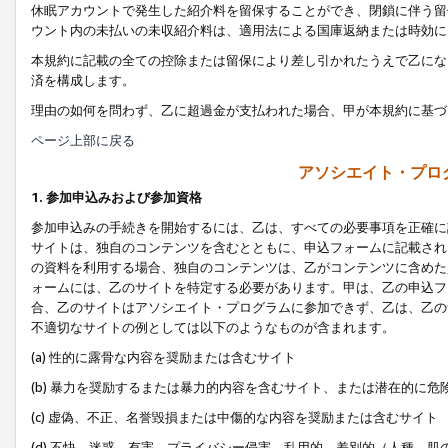
休眠アカウントで発生した紹介料を留保することができ、閉鎖に伴う留
ウント内の未払いの未収紹介料は、適用法による国庫返納または時効に
本規約に記載の全ての控除または留保により差し引かれたうえで乙にな
済を構成します。
理由の如何を問わず、乙に超過金が支払われた場合、甲が本規約に基づ
ページ上部に戻る
アソシエイト・プロ
1. 参加申込みおよび参加資格
参加申込みの手続きを開始するには、乙は、すべての必要事項を正確に
サイトは、独自のコンテンツを含むとともに、申込フォームに記載され
の資料を利用する場合、独自のコンテンツは、乙がコンテンツに含めた
ォームには、乙のサイトを特定する必要があります。甲は、乙の申込フ
合、乙のサイトはアソシエイト・プログラムに参加できず、乙は、乙の
不適切なサイトの例としては以下のようなものが含まれます。
(a) 性的に露骨な内容を奨励または含むサイト
(b) 暴力を奨励するまたは暴力的内容を含むサイト、または潜在的に
(c) 虚偽、不正、名誉毀損または中傷的な内容を奨励または含むサイト
(d) 不快、迷惑、有害、プライバシー侵害、乱用的、差別的（人種、