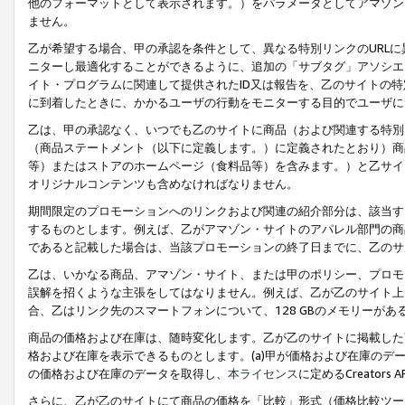
他のフォーマットとして表示されます。）をパラメータとしてアマゾン
ません。
乙が希望する場合、甲の承認を条件として、異なる特別リンクのURL
ニターし最適化することができるように、追加の「サブタグ」アソシエ
イト・プログラムに関連して提供されたID又は報告を、乙のサイトの
に到着したときに、かかるユーザの行動をモニターする目的でユーザに
乙は、甲の承認なく、いつでも乙のサイトに商品（および関連する特別
（商品ステートメント（以下に定義します。）に定義されたとおり）商
等）またはストアのホームページ（食料品等）を含みます。）と乙サイ
オリジナルコンテンツも含めなければなりません。
期間限定のプロモーションへのリンクおよび関連の紹介部分は、該当す
するものとします。例えば、乙がアマゾン・サイトのアパレル部門の商
であると記載した場合は、当該プロモーションの終了日までに、乙のサ
乙は、いかなる商品、アマゾン・サイト、または甲のポリシー、プロモ
誤解を招くような主張をしてはなりません。例えば、乙が乙のサイト上に
合、乙はリンク先のスマートフォンについて、128 GBのメモリーが
商品の価格および在庫は、随時変化します。乙が乙のサイトに掲載した
格および在庫を表示できるものとします。(a)甲が価格および在庫のデータを
の価格および在庫のデータを取得し、
本ライセンス
に定めるCreator
さらに、乙が乙のサイトにて商品の価格を「比較」形式（価格比較ツー