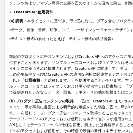
ンテンツおよびアマゾン商標の全部を乙のサイトから直ちに除去、削除
2. Creators API使用要件
(a) 説明：
本ライセンスに基づき、甲は乙に対し、以下を含むプログラ
•データ、画像、音声、映像、ロゴ、ユーザインターフェースデザイン
•テキスト形式の素材（たとえば、テキスト形式の商品情報）
前記のプロダクト広告コンテンツおよびCreators APIへのアクセスに
供することがあります。サンプルソースコードおよびライブラリはそれ
イセンスに基づき乙に提供されます。Creators APIに関連して
上の必要条件ならびにCreators APIの適切な利用に関連するテ
（以下「
仕様書類
」と総称します。）を提供することがあります。本ラ
ルソースコードまたはライブラリおよび甲が提供する仕様書類は、「プ
で提供されたいかなるデータ、画像、テキストその他の情報またはコン
(b) プロダクト広告コンテンツの取得
乙は、Creators APIま
きます。甲が事前に書面による明示的な承認をした場合、乙は、甲がCreator
す。）を通じて、プロダクト広告コンテンツを取得することもできます
データフィードへのアクセスおよび使用にも本ライセンスが適用されます。乙は
APIもしくはデータフィードの仕様を変更、廃止または再発行することがで
ドへのアクセスおよび使用が、その時点で最新の要件（本ライセンスお