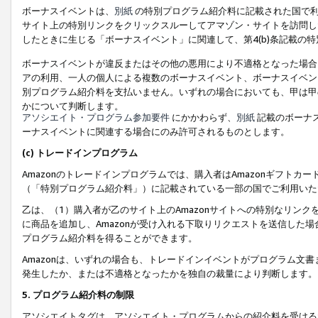
ボーナスイベントは、
別紙
の特別プログラム紹介料に記載された国で利
サイト上の特別リンクをクリックスルーしてアマゾン・サイトを訪問した
したときに生じる「ボーナスイベント」に関連して、第4(b)条記載の
ボーナスイベントが違反またはその他の悪用により不適格となった場合
アの利用、一人の個人による複数のボーナスイベント、ボーナスイベン
別プログラム紹介料を支払いません。いずれの場合においても、甲は甲
かについて判断します。
アソシエイト・プログラム参加要件
にかかわらず、
別紙
記載のボーナ
ーナスイベントに関連する場合にのみ許可されるものとします。
(c) トレードインプログラム
Amazonのトレードインプログラムでは、購入者はAmazonギフト
（「特別プログラム紹介料」）に記載されている一部の国でご利用いた
乙は、（1）購入者が乙のサイト上のAmazonサイトへの特別なリン
に商品を追加し、Amazonが受け入れる下取りリクエストを送信した場
プログラム紹介料を得ることができます。
Amazonは、いずれの場合も、トレードインイベントがプログラム文書
発生したか、または不適格となったかを独自の裁量により判断します。
5. プログラム紹介料の制限
アソシエイトタグは、アソシエイト・プログラムからの紹介料を受ける