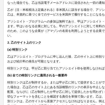
なった場合でも、乙は当該電子メールアドレスに送信された一切の通知
乙が［注：米租税法上定義される］非米国人に該当する場合で、アソシ
乙は、本規約に基づく全てのサービスを米国外で履行することになるも
アソシエイト・プログラムへの参加は無料であり、甲はアソシエイト・
ます。甲はいかなる企業に対しても、甲のアソシエイトに対して有料の
のため、このような企業が（アマゾンの名前を利用しようとする企業で
い。
2. 乙のサイト上のリンク
(a) 特別リンク
乙はアソシエイト・プログラムに申し込んだ後、乙のサイト上に特別リ
および紹介料の発生が可能となります。
特別リンクでは、甲が乙に割り当てたアソシエイトIDを使用しなけれ
(b) 全ての特別リンクに適用される一般要件
特別リンクは乙が制作するか、または甲が乙に対して提供することがで
た場合は、乙は乙のサイト上にある当該種類のリンクの表示を中止しな
配置、ならびに（乙が制作したか甲が乙に対して提供したかを問わず）
切なフォーマットを含むことを確認する責任を単独で負います。乙は、
別リンクは、乙のサイトから直接アクセスしなければなりません。例えば、