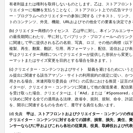
有者利益または権利を取得しないものとします。乙は、ストアフロントに
リエイターに報酬を支払うことなく、ストアフロント上での広告マテリア
ー・プログラムへのクリエイターの参加に関する（テキスト、リンク、
トのコンテンツ、外見、機能、URLおよびその他全ての要素を決定で
(b) クリエイター商標のライセンス 乙は甲に対し、本インフルエン
の最長期間にわたり、甲に対してパブリック・プロフィールへのリンク
に関連して甲に提供される乙の名前、写真、ロゴ、その他の商標（以下
複製、再生、翻案、翻訳、引用、再フォーマット、配信、送信および表
甲はクリエイター商標についてクリエイターが提供した形状から変更し
ーマットまたはサイズ変更を目的とする場合を除きます。）
(c) クリエイター・コンテンツおよびサイト 疑義を避けるためにい
ル提出に関連する該当アマゾン・サイトの利用規約の規定に従い、かつ、
用される場合、米連邦取引委員会（FTC）の広告における推奨・証言
イターが、クリエイター・コンテンツに関連して他の製造業者、配信業
を受け取った場合、クリエイターは、(「#Ad」または「#Sponsor
り決めに関する全ての適用ある法律、政省令、規則、規制、命令、許認
を、開示に関連するものを含めて、遵守する責任も負います。
(d) 免責
甲は、ストアフロントおよびクリエイター・コンテンツの作
クリエイター・コンテンツに対する全ての請求、損害、損失、責任、費
ンサーならびに甲およびこれら各社の従業員、役員、取締役および代表