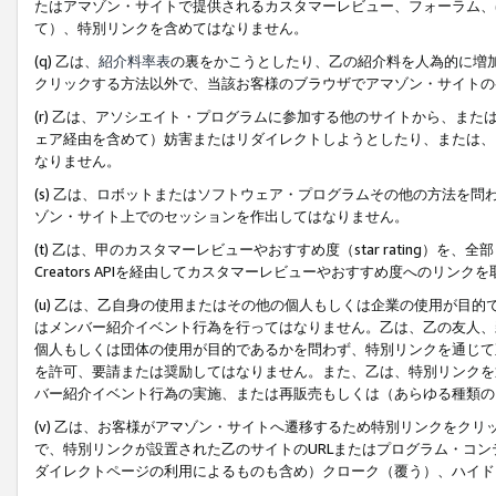
たはアマゾン・サイトで提供されるカスタマーレビュー、フォーラム、
て）、特別リンクを含めてはなりません。
(q) 乙は、
紹介料率表
の裏をかこうとしたり、乙の紹介料を人為的に増
クリックする方法以外で、当該お客様のブラウザでアマゾン・サイトの
(r) 乙は、アソシエイト・プログラムに参加する他のサイトから、ま
ェア経由を含めて）妨害またはリダイレクトしようとしたり、または、
なりません。
(s) 乙は、ロボットまたはソフトウェア・プログラムその他の方法を
ゾン・サイト上でのセッションを作出してはなりません。
(t) 乙は、甲のカスタマーレビューやおすすめ度（star rating
Creators APIを経由してカスタマーレビューやおすすめ度へのリンク
(u) 乙は、乙自身の使用またはその他の個人もしくは企業の使用が目
はメンバー紹介イベント行為を行ってはなりません。乙は、乙の友人、
個人もしくは団体の使用が目的であるかを問わず、特別リンクを通じて
を許可、要請または奨励してはなりません。また、乙は、特別リンクを
バー紹介イベント行為の実施、または再販売もしくは（あらゆる種類の
(v) 乙は、お客様がアマゾン・サイトへ遷移するため特別リンクをク
で、特別リンクが設置された乙のサイトのURLまたはプログラム・コ
ダイレクトページの利用によるものも含め）クローク（覆う）、ハイド