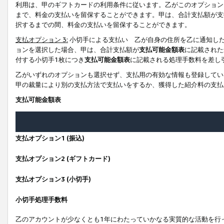
利用は、甲のギフトカードの利用条件に従います。乙がこのオプション
まで、料金の支払いを留保することができます。甲は、合計支払額が支
択するまでの間、料金の支払いを留保することができます。
支払オプション 3:
小切手による支払い 乙が自身の住所を乙に通知し
ョンを選択した場合、甲は、合計支払額が
支払可能金額表
に記載された
付する小切手1枚につき
支払可能金額表
に記載される処理手数料を差し
乙がいずれのオプションも選択せず、支払用の有効な情報も登録してい
甲の裁量により別の支払方法で支払いをするか、獲得した紹介料の支払
支払可能金額表
支払オプション1 (振込)
支払オプション2 (ギフトカード)
支払オプション3 (小切手)
小切手処理手数料
乙のアカウントが少なくとも1年にわたっていかなる実質的な活動を行