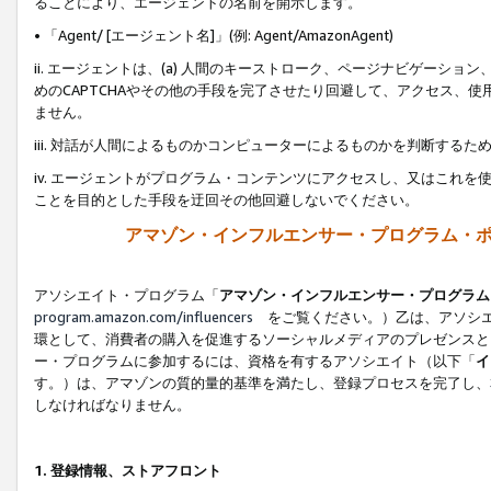
ることにより、エージェントの名前を開示します。
• 「Agent/ [エージェント名]」(例: Agent/AmazonAgent)
ii. エージェントは、(a) 人間のキーストローク、ページナビゲーシ
めのCAPTCHAやその他の手段を完了させたり回避して、アクセス、
ません。
iii. 対話が人間によるものかコンピューターによるものかを判断する
iv. エージェントがプログラム・コンテンツにアクセスし、又はこれ
ことを目的とした手段を迂回その他回避しないでください。
アマゾン・インフルエンサー・プログラム・
アソシエイト・プログラム「
アマゾン・インフルエンサー・プログラム
program.amazon.com/influencers
をご覧ください。）乙は、アソシエ
環として、消費者の購入を促進するソーシャルメディアのプレゼンスと
ー・プログラムに参加するには、資格を有するアソシエイト（以下「
イ
す。）は、アマゾンの質的量的基準を満たし、登録プロセスを完了し、
しなければなりません。
1.
登録情報、ストアフロント