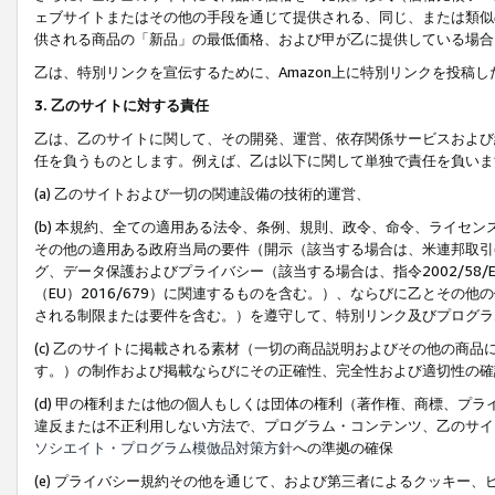
ェブサイトまたはその他の手段を通じて提供される、同じ、または類似
供される商品の「新品」の最低価格、および甲が乙に提供している場合
乙は、特別リンクを宣伝するために、Amazon上に特別リンクを投稿し
3. 乙のサイトに対する責任
乙は、乙のサイトに関して、その開発、運営、依存関係サービスおよび
任を負うものとします。例えば、乙は以下に関して単独で責任を負いま
(a) 乙のサイトおよび一切の関連設備の技術的運営、
(b) 本規約、全ての適用ある法令、条例、規則、政令、命令、ライセ
その他の適用ある政府当局の要件（開示（該当する場合は、米連邦取引
グ、データ保護およびプライバシー（該当する場合は、指令2002/58
（EU）2016/679）に関連するものを含む。）、ならびに乙とそ
される制限または要件を含む。）を遵守して、特別リンク及びプログラ
(c) 乙のサイトに掲載される素材（一切の商品説明およびその他の商
す。）の制作および掲載ならびにその正確性、完全性および適切性の確
(d) 甲の権利または他の個人もしくは団体の権利（著作権、商標、プ
違反または不正利用しない方法で、プログラム・コンテンツ、乙のサイ
ソシエイト・プログラム模倣品対策方針
への準拠の確保
(e) プライバシー規約その他を通じて、および第三者によるクッキー