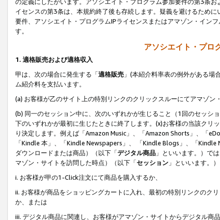
の定義にしたがいます。アソシエイト・プログラム参加要件の第3条お
イセンスの第3条は、本規約終了後も存続します。疑義を避けるためにい
要件、アソシエイト・プログラムIPライセンスまたはアマゾン・イン
す。
アソシエイト・プログ
1. 適格販売および適格収入
甲は、次の場合に発生する「
適格販売
」(本紹介料率表の例外がある場
ム紹介料を支払います。
(a) お客様が乙のサイト上の特別リンクのクリックスルーにてアマゾン
(b) 同一のセッション中に、次のいずれかが生じること（1回のセッ
下のいずれかが最初に生じたときに終了します。(x)お客様の当該クリッ
り決定します。例えば「Amazon Music」、「Amazon Shorts」、「eDo
「Kindle 本」、「Kindle Newspapers」、 「Kindle Blogs」、「
ダウンロードまたは商品）（以下「
デジタル商品
」といいます。）では
マゾン・サイトを訪問した時点）（以下「
セッション
」といいます。）
i. お客様が甲の1-Click注文にて商品を購入するか、
ii. お客様が商品をショッピングカートに入れ、最初の特別リンクの
か、または
iii. デジタル商品に関連し、お客様がアマゾン・サイトからデジタ