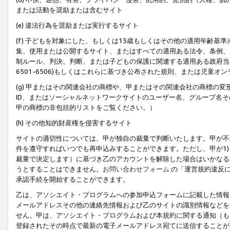
または活動を奨励または含むサイト
(e) 違法行為を奨励または実行するサイト
(f) 子どもを対象にした、もしくは13歳もしくはその他の適用年齢
集、使用または公開するサイト、またはすべての適用ある法令、条例、
制ルール、判決、判断、または子どもの保護に関連する適用ある政府当局の要
6501-6506)もしくはこれらに基づき公布された規則、または児童オ
(g) 甲またはその関連会社の商標や、甲またはその関連会社の商標の
ID、またはソーシャルネットワークサイトのユーザー名、グループ名
甲の商標の非包括的リストをご覧ください。）
(h) その他知的財産権を侵害するサイト
サイトの適切性については、甲が独自の裁量で判断いたします。甲が不
件を遵守すればいつでも再申込みすることができます。ただし、甲が1)
裁量で決定します）に基づき乙のアカウントを解除した場合はいかなる
うとすることはできません。
お問い合わせフォーム
の「運営規約違反に
承認手続を開始することができます。
乙は、アソシエイト・プログラムへの参加申込フォームに記載した情報
メールアドレスその他の連絡先情報および乙のサイトの識別情報などを
せん。甲は、アソシエイト・プログラムおよび本規約に関する通知（も
登録されたその時点で最新の電子メールアドレス宛てに送信することが