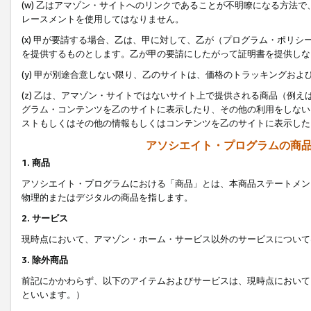
(w) 乙はアマゾン・サイトへのリンクであることが不明瞭になる方法
レースメントを使用してはなりません。
(x) 甲が要請する場合、乙は、甲に対して、乙が（プログラム・ポリ
を提供するものとします。乙が甲の要請にしたがって証明書を提供しな
(y) 甲が別途合意しない限り、乙のサイトは、価格のトラッキングお
(z) 乙は、アマゾン・サイトではないサイト上で提供される商品（例
グラム・コンテンツを乙のサイトに表示したり、その他の利用をしない
ストもしくはその他の情報もしくはコンテンツを乙のサイトに表示した
アソシエイト・プログラムの商
1. 商品
アソシエイト・プログラムにおける「商品」とは、本商品ステートメン
物理的またはデジタルの商品を指します。
2. サービス
現時点において、アマゾン・ホーム・サービス以外のサービスについて
3. 除外商品
前記にかかわらず、以下のアイテムおよびサービスは、現時点において
といいます。）