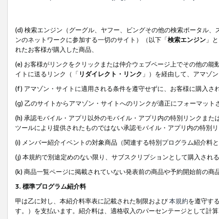
(d) 検索エンジン（グーグル、ヤフー、ビングその他の検索ポータル
ンのネットワークに参加する一切のサイト）（以下「
検索エンジン
」と
れたお客様が購入した商品、
(e) お客様がリンクをクリックまたは仲介ウェブページ上でその他の
イトに送るリンク（「
リダイレクト・リンク
」）を経由して、アマゾン
(f) アマゾン・サイトに適用される条件を遵守せずに、お客様に購入さ
(g) 乙のサイトからアマゾン・サイトへのリンクが適正にフォーマッ
(h) 承認モバイル・アプリ以外のモバイル・アプリ内の特別リンクまたはC
ツールにより提供されたものではない承認モバイル・アプリ内の特別リ
(i) メンバー紹介イベントの対象商品（関連する特別プログラム紹介料と
(j) 本規約で別途定めのない限り、サブスクリプションとして購入され
(k) 商品一覧ページに掲載されていない発表前の商品や予約開始前の商
3. 標準プログラム紹介料
甲は乙に対し、本紹介料率表に記載された制限および
本規約
を遵守す
す。）を支払います。紹介料は、適格収入のパーセンテージとして計算