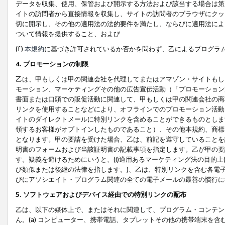
データを収集、使用、保管および開示する方法および該当する場合は第
イトの訪問者から直接情報を収集し、サイトの訪問者のブラウザにクッ
切に開示し、その他の適用法の法的要件を満たし、ならびに適用法によ
ついて情報を提供すること、および
(f)
本規約
に基づき許可されているか否かを問わず、乙によるプログラ
4. プロモーションの制限
乙は、甲もしくは甲の関連会社を代理してまたはアマゾン・サイトもし
モーション、マーケティングその他の広告宣伝活動（「プロモーション
書面または口頭での販促活動に関連して、甲もしくは甲の関連会社の商
リンクを使用することなどにより、オフラインでのプロモーション活動
イトのダイレクトメールに特別リンクを含めることができるものとしま
領するお客様がオプトインしたものであること）、その他本規約、商標
となります。甲の要請を受けた場合、乙は、前記を遵守していることを
明書のフォームおよび当該証明書の記載事項を指定します。乙が甲の要
す。疑義を避けるためにいうと、(i)適用あるマーケティング法の目的上(例
び類似または後継の法律を指します。)、乙は、特別リンクを含む各電子
びにアソシエイト・プログラム関連の全ての電子メールの最善の慣行に
5. ソフトウェアおよびデバイス経由での特別リンクの配布
乙は、以下の媒体上で、またはそれに関連して、プログラム・コンテン
ん。(a) コンピューター、携帯電話、タブレットその他の携帯端末を