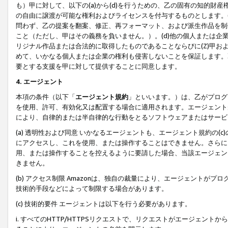
も）甲に対して、以下の(a)から(d)を行うための、乙の固有の知的
の自由に譲渡が可能な権利およびライセンスを付与するものとします。(
問わず、乙の提案を翻案、修正、再フォーマット、および派生作品を制
こと（ただし、甲はその義務を負いません。）。(d)他の個人または企
リジナル作品または合法的に取得したものであることならびに(Z)甲
めて、いかなる個人または企業の権利も侵害しないことを保証します。
要とする支援を甲に対して提供することに同意します。
4. エージェント
本項の条件（以下「
エージェント規約
」といいます。）は、乙がプログ
を使用、許可、有効化又は配置する場合に適用されます。エージェント
により、自律的または半自律的な行動をとるソフトウェアまたはサービ
(a) 透明性および同意 いかなるエージェントも、エージェント規約の
にアクセスし、これを使用、または操作することはできません。さらに、
用、または操作することを控えるように要請した場合、当該エージェン
きません。
(b) アクセス制限 Amazonは、独自の裁量により、エージェント
技術的手段などによって制限する場合があります。
(c) 技術的要件 エージェントは以下を行う必要があります。
i. すべてのHTTP/HTTPSリクエストで、リクエストがエージェ