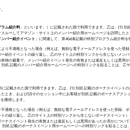
す。
グラム紹介料
」といいます。）に記載された国で利用できます。乙は、(1)
別
スルーしてアマゾン・サイト上のメンバー紹介用ホームページを訪問したとき
メンバー紹介イベント
」に関連して、第4(a)条記載の特別プログラム紹介料
により不適格となった場合（例えば、無効な電子メールアドレスを使った登録
バー紹介イベントの繰り返し、乙のサイト上の特別リンクから生じないメンバ
の単独の裁量で、メンバー紹介イベント発生の有無または違反もしくは悪用が
、
別紙
記載のメンバー紹介用ホームページへの特別リンクを貼ることは、乙サ
に記載された国で利用できます。乙は、(1)
別紙
記載のボーナスイベントの
たとき、および(2)そのセッション中にお客様が
別紙
記載のボーナスアクシ
料を獲得します。
り不適格となった場合（例えば、無効な電子メールアドレスを使った登録、ボ
ントの繰り返し、乙のサイト上の特別リンクから生じないボーナスイベント）
ボーナスイベント発生の有無または違反もしくは悪用があったか否かについて
、
別紙
記載のボーナスイベント用ホームページへの特別リンクを貼ることは