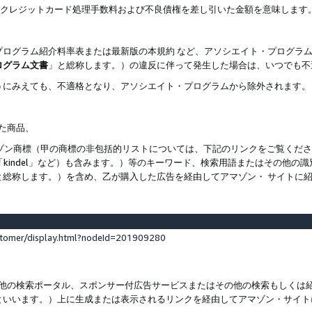
ト、クレジットカード処理手数料および不良債権を差し引いた金額を意味します
プログラム紹介料率表または最新版の本規約 など、アソシエイト・プログラ
ログラム文書
」と総称します。）の違反に伴って発生した場合は、いつでも不
うにみえても、不適格となり、アソシエイト・プログラムから除外されます。
れた商品、
他のアマゾン商標（甲の商標の非包括的リストについては、下記のリンクをご覧く
よび「kindel」など）も含みます。）等のキーワード、検索用語またはその
と総称します。）を含め、乙が購入した広告を経由してアマゾン・ サイトに
stomer/display.html?nodeId=201909280
その他の検索ポータル、スポンサー付広告サービスまたはその他の検索もしく
といいます。）上に生成または表示されるリンクを経由してアマゾン・サイト