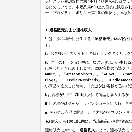
プログラム参加要件の第3条および第6条に基づく
るためにいうと、本規約第6(a)上の目的に限定
ー・プログラム・ポリシー第1条の違反は、本規
1. 適格販売および適格収入
甲は、次の場合に発生する「
適格販売
」(本紹介
す。
(a) お客様が乙のサイト上の特別リンクのクリッ
(b) 同一のセッション中に、次のいずれかが生
に生じたときに終了します。(x)お客様の当該クリ
Music」、「Amazon Shorts」、「eDocs」「Ama
Blogs」、「Kindle Newsfeeds」、「Ki
い商品を注文した時点、または(z)お客様が乙の
i. お客様が甲の1-Click注文にて商品を購入するか
ii. お客様が商品をショッピングカートに入れ
iii. デジタル商品に関連し、お客様がアマゾ
(c) 購入から180日以内に、当該商品がお客
適格販売に対する「
適格収入
」とは、適格販売に