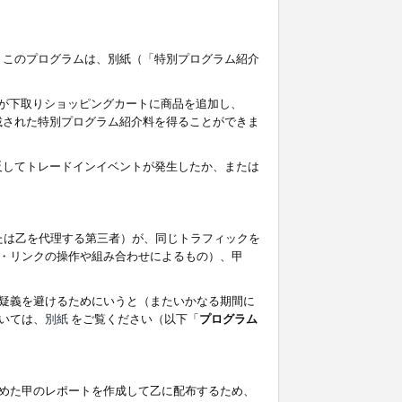
す。このプログラムは、別紙（「特別プログラム紹介
者が下取りショッピングカートに商品を追加し、
記載された特別プログラム紹介料を得ることができま
違反してトレードインイベントが発生したか、または
たは乙を代理する第三者）が、同じトラフィックを
・リンクの操作や組み合わせによるもの）、甲
疑義を避けるためにいうと（またいかなる期間に
いては、
別紙
をご覧ください（以下「
プログラム
めた甲のレポートを作成して乙に配布するため、