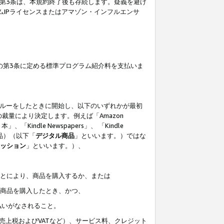
の第3条は、本規約終了後も存続します。疑義を避け
ムIPライセンスまたはアマゾン・インフルエンサ
の第3条に定める標準プログラム紹介料を支払いま
スルーをしたときに開始し、以下のいずれかが最初
裁量により決定します。例えば「Amazon
」、「Kindle Newspapers」、 「Kindle
は商品）（以下「
デジタル商品
」といいます。）ではな
ッション
」といいます。）、
ことにより、商品を購入するか、または
該商品を購入したとき、かつ、
払いがなされること。
売上税およびVATなど）、サービス料、クレジット