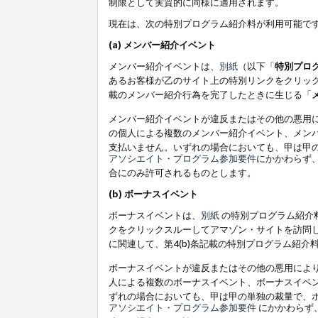
制限として実質的に同様に適用されます。
現在は、次の特別プログラム紹介料が利用可能で
(a) メンバー紹介イベント
メンバー紹介イベントは、
別紙
（以下「
特別プロ
あるお客様が乙のサイト上の特別リンクをクリック
載のメンバー紹介行為を完了したときに生じる「
メンバー紹介イベントが違反またはその他の悪用
の個人による複数のメンバー紹介イベント、メン
支払いません。いずれの場合においても、甲は甲
アソシエイト・プログラム参加要件
にかかわらず
合にのみ許可されるものとします。
(b) ボーナスイベント
ボーナスイベントは、
別紙
の特別プログラム紹介料
クをクリックスルーしてアマゾン・サイトを訪問し
に関連して、第4(b)条記載の特別プログラム紹介
ボーナスイベントが違反またはその他の悪用によ
人による複数のボーナスイベント、ボーナスイベ
ずれの場合においても、甲は甲の単独の裁量で、
アソシエイト・プログラム参加要件
にかかわらず