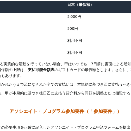
日本（最低額）
5,000円
500円
利用不可
利用不可
なる実質的な活動を行っていない場合、甲はいつでも、7日前に書面による通
留保額の上限は、
支払可能金額表
のギフトカードの最低額とします。さらに、
合もあります。
引かれたうえで乙になされた全ての支払いは、本規約に基づき乙に支払うべき
合、甲が本規約に基づき後日乙に支払う紹介料から同額を調整または相殺する
アソシエイト・プログラム参加要件（「参加要件」）
ての必要事項を正確に記入したアソシエイト・プログラム申込フォームを提出