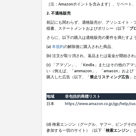
［注：Amazonポイントを含みます］、リベー
2. 不適格販売
前記にも関わらず、適格販売が、アソシエイト・
様書、ステートメントおよびポリシー（以下「
プ
さらに、以下の購入は適格販売の要件を満たすよ
(a)
本規約
の解除後に購入された商品、
(b) 注文が取り消され、返品または返金が開始さ
(c) 「アマゾン」、「Kindle」またはその
い（例えば、「ammazon」、「amaozn」お
購入した広告（以下、「
禁止リスティング広告
」
地域
非包括的商標リスト
日本
https://www.amazon.co.jp/gp/help/cu
(d) 検索エンジン（グーグル、ヤフー、ビング
参加する一切のサイト）（以下「
検索エンジン
」