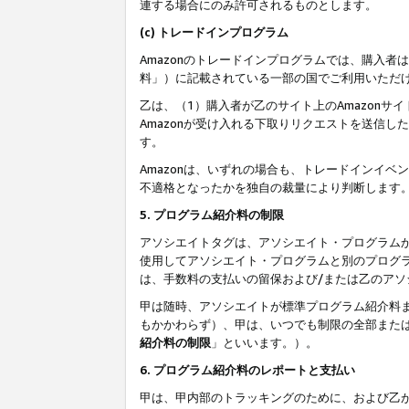
連する場合にのみ許可されるものとします。
(c) トレードインプログラム
Amazonのトレードインプログラムでは、購入者
料」）に記載されている一部の国でご利用いただ
乙は、（1）購入者が乙のサイト上のAmazon
Amazonが受け入れる下取りリクエストを送信し
す。
Amazonは、いずれの場合も、トレードインイベ
不適格となったかを独自の裁量により判断します
5. プログラム紹介料の制限
アソシエイトタグは、アソシエイト・プログラム
使用してアソシエイト・プログラムと別のプログ
は、手数料の支払いの留保および/または乙のア
甲は随時、アソシエイトが標準プログラム紹介料
もかかわらず）、甲は、いつでも制限の全部また
紹介料の制限
」といいます。）。
6. プログラム紹介料のレポートと支払い
甲は、甲内部のトラッキングのために、および乙