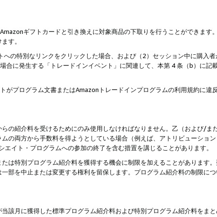
はAmazonギフトカードと引き換えに対象商品の下取りを行うことができま
けます。
サイトへの特別なリンクをクリックした場合、および（2）セッション中に購入
た場合に発生する「トレードインイベント」に関連して、本第 4 条（b）に
ントがプログラム文書またはAmazonトレードインプログラムの利用規約に
。
からの紹介料を受けるためにのみ使用しなければなりません。乙（および/ま
ラムの両方から手数料を得ようとしている場合（例えば、アトリビューション
ソシエイト・プログラムへの参加の終了を含む措置を講じることがあります。
または特別プログラム紹介料を獲得する機会に制限を加えることがあります。
は一部を中止または変更する権利を留保します。プログラム紹介料の制限につ
が当該月に獲得した標準プログラム紹介料および特別プログラム紹介料をまと