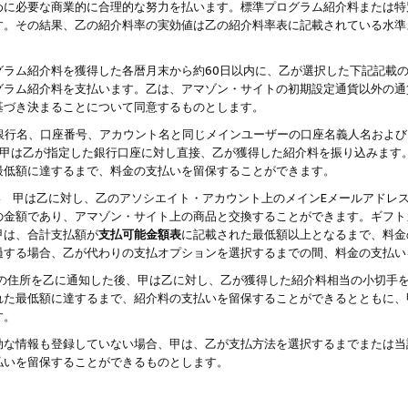
めに必要な商業的に合理的な努力を払います。標準プログラム紹介料または特
す。その結果、乙の紹介料率の実効値は乙の紹介料率表に記載されている水準
グラム紹介料を獲得した各暦月末から約60日以内に、乙が選択した下記記載
グラム紹介料を支払います。乙は、アマゾン・サイトの初期設定通貨以外の通
基づき決まることについて同意するものとします。
行名、口座番号、アカウント名と同じメインユーザーの口座名義人名および
より、甲は乙が指定した銀行口座に対し直接、乙が獲得した紹介料を振り込みま
最低額に達するまで、料金の支払いを留保することができます。
払い 甲は乙に対し、乙のアソシエイト・アカウント上のメインEメールアドレ
の金額であり、アマゾン・サイト上の商品と交換することができます。ギフト
甲は、合計支払額が
支払可能金額表
に記載された最低額以上となるまで、料金
過する場合、乙が代わりの支払オプションを選択するまでの間、料金の支払い
の住所を乙に通知した後、甲は乙に対し、乙が獲得した紹介料相当の小切手
れた最低額に達するまで、紹介料の支払いを留保することができるとともに、
す。
効な情報も登録していない場合、甲は、乙が支払方法を選択するまでまたは当
払いを留保することができるものとします。