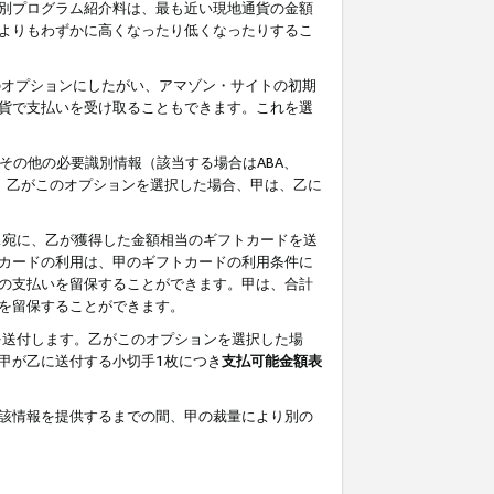
別プログラム紹介料は、最も近い現地通貨の金額
よりもわずかに高くなったり低くなったりするこ
のオプションにしたがい、アマゾン・サイトの初期
貨で支払いを受け取ることもできます。これを選
その他の必要識別情報（該当する場合はABA、
す。乙がこのオプションを選択した場合、甲は、乙に
ス宛に、乙が獲得した金額相当のギフトカードを送
カードの利用は、甲のギフトカードの利用条件に
の支払いを留保することができます。甲は、合計
を留保することができます。
を送付します。乙がこのオプションを選択した場
甲が乙に送付する小切手1枚につき
支払可能金額表
該情報を提供するまでの間、甲の裁量により別の