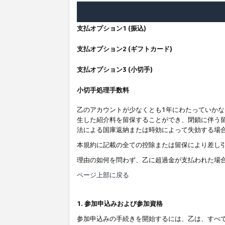
支払オプション1 (振込)
支払オプション2 (ギフトカード)
支払オプション3 (小切手)
小切手処理手数料
乙のアカウントが少なくとも1年にわたっていか
生した紹介料を留保することができ、閉鎖に伴う
法による国庫返納または時効によって失効する場
本規約に記載の全ての控除または留保により差し
理由の如何を問わず、乙に超過金が支払われた場
ページ上部に戻る
1. 参加申込みおよび参加資格
参加申込みの手続きを開始するには、乙は、すべ