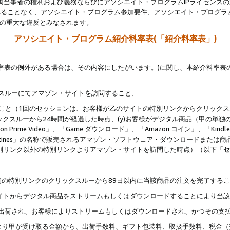
両当事者の権利および義務ならびにアソシエイト・プログラムIPライセンス
されることなく、アソシエイト・プログラム参加要件、アソシエイト・プログラ
約の重大な違反とみなされます。
アソシエイト・プログラム紹介料率表(「紹介料率表」)
料率表の例外がある場合は、その内容にしたがいます。)に関し、本紹介料率表
クスルーにてアマゾン・サイトを訪問すること、
じること（1回のセッションは、お客様が乙のサイトの特別リンクからクリック
ックスルーから24時間が経過した時点、(y)お客様がデジタル商品（甲の単独の
zon Prime Video」、「Game ダウンロード」、「Amazon コイン」、「Kindle 本
ndle Magazines」の名称で販売されるアマゾン・ソフトウェア・ダウンロードまた
特別リンク以外の特別リンクよりアマゾン・サイトを訪問した時点）（以下「
セ
、
、最初の特別リンクのクリックスルーから89日以内に当該商品の注文を完了する
ン・サイトからデジタル商品をストリームもしくはダウンロードすることにより当
様宛に出荷され、お客様によりストリームもしくはダウンロードされ、かつその支
より甲が受け取る金額から、出荷手数料、ギフト包装料、取扱手数料、税金（