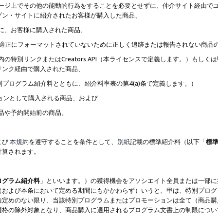
ブページ上でその他の能動的行為をすることを必要とせずに、仲介サイト経由で
ゾン・サイトに紹介されたお客様が購入した商品、
ずに、お客様に購入された商品、
クが適正にフォーマットされていないために正しく追跡または報告されない商品
内の特別リンクまたはCreators API（本ライセンスで定義します。）も
リンク経由で購入された商品、
特別プログラム紹介料とともに、紹介料率表の第4(a)条で定義します。）
ションとして購入される商品、および
商品や予約開始前の商品。
よび
本規約
を遵守することを条件として、
別紙
記載の標準紹介料（以下「
標
計算されます。
ログラム紹介料
」といいます。）の獲得機会をアソシエイト全員または一部に
（および本条において定める期間にもかかわらず）いうと、甲は、特別プログ
途定めのない限り、当該特別プログラムまたはプロモーションは全て（商品購
適格の除外対象となり、商品購入に適用されるプログラム文書上の制限につい