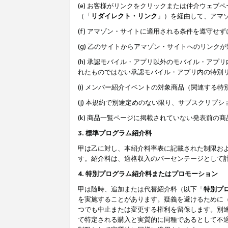
(e) お客様がリンクをクリックまたは仲介ウェ
（「
リダイレクト・リンク
」）を経由して、アマ
(f) アマゾン・サイトに適用される条件を遵守せ
(g) 乙のサイトからアマゾン・サイトへのリン
(h) 承認モバイル・アプリ以外のモバイル・アプリ
れたものではない承認モバイル・アプリ内の特別
(i) メンバー紹介イベントの対象商品（関連する
(j) 本規約で別途定めのない限り、サブスクリプ
(k) 商品一覧ページに掲載されていない発表前の
3. 標準プログラム紹介料
甲は乙に対し、本紹介料率表に記載された制限お
す。紹介料は、適格収入のパーセンテージとして
4. 特別プログラム紹介料またはプロモーション
甲は随時、追加または代替紹介料（以下「
特別プ
を実施することがあります。疑義を避けるために
つでも中止または変更する権利を留保します。別
て特定される購入と実質的に同種であるとして不