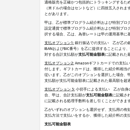
適格販売を正確かつ包括的にトラッキングするた
（米ドルの場合はセントなど）に四捨五入されま
とがあります。
甲は、乙が標準プログラム紹介料および特別プロ
設定通貨で標準プログラム紹介料および特別プロ
択する場合、乙は、為替レートは甲の運用基準に
支払オプション1:
銀行振込での支払い 乙が乙の銀
IBANおよびBIC番号）を乙に提供することに
対する合計支払額が
支払可能金額表
に記載された
支払オプション2:
Amazonギフトカードでの支
付します。ギフトカードは、獲得した紹介料相当
従います。乙がこのオプションを選択した場合、
支払額が支払可能金額表に記載された最高額を超
支払オプション 3:
小切手による支払い 乙が自身
合、甲は、合計支払額が
支払可能金額表
に記載さ
に記載される処理手数料を差し引くことができま
乙がいずれのオプションも選択せず、支払用の有
支払方法で支払いをするか、獲得した紹介料の支
支払可能金額表