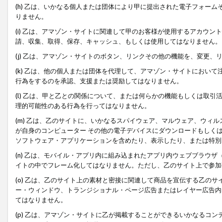
(h) 乙は、いかなる個人または団体により甲に提出された電子フォー
りません。
(i) 乙は、アマゾン・サイトに関連して甲のお客様が使用するアカウ
請、収集、取得、保存、キャッシュ、もしくは使用してはなりません。
(j) 乙は、アマゾン・サイトのボタン、リンクその他の機能を、変更
(k) 乙は、他の個人または団体を代理して、アマゾン・サイトにおい
行為をするのを承認、支援または奨励してはなりません。
(l) 乙は、甲と乙との関係について、または何らかの機能もしくは取
理的可能性のある行為を行ってはなりません。
(m) 乙は、乙のサイトに、いかなるスパイウェア、マルウェア、ウィ
が自身のコンピューター その他の電子デバイスにダウンロードもしく
ソフトウェア・アプリケーションを含めたり、表示したり、または特別
(n) 乙は、モバイル・アプリ内に組み込まれたアプリ内ウェブブラウザ
イトの中でフレーム化してはなりません。ただし、乙のサイト上で参加
(o) 乙は、乙のサイト上の素材と密接に関連して商品を宣伝する乙の
ー・ウィンドウ、トランジショナル・ページ広告またはレイヤー広告内
てはなりません。
(p) 乙は、アマゾン・サイトに乙が掲載することができるいかなるコ