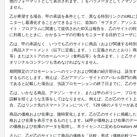
他のフォーマットとして表示されます。）をパラメータとしてアマゾン
ません。
乙が希望する場合、甲の承認を条件として、異なる特別リンクのURL
ニターし最適化することができるように、追加の「サブタグ」アソシエ
イト・プログラムに関連して提供されたID又は報告を、乙のサイトの
に到着したときに、かかるユーザの行動をモニターする目的でユーザに
乙は、甲の承認なく、いつでも乙のサイトに商品（および関連する特別
（商品ステートメント（以下に定義します。）に定義されたとおり）商
等）またはストアのホームページ（食料品等）を含みます。）と乙サイ
オリジナルコンテンツも含めなければなりません。
期間限定のプロモーションへのリンクおよび関連の紹介部分は、該当す
するものとします。例えば、乙がアマゾン・サイトのアパレル部門の商
であると記載した場合は、当該プロモーションの終了日までに、乙のサ
乙は、いかなる商品、アマゾン・サイト、または甲のポリシー、プロモ
誤解を招くような主張をしてはなりません。例えば、乙が乙のサイト上に
合、乙はリンク先のスマートフォンについて、128 GBのメモリーが
商品の価格および在庫は、随時変化します。乙が乙のサイトに掲載した
格および在庫を表示できるものとします。(a)甲が価格および在庫のデータを
の価格および在庫のデータを取得し、
本ライセンス
に定めるCreator
さらに、乙が乙のサイトにて商品の価格を「比較」形式（価格比較ツー