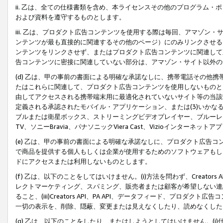
ii. 乙は、全ての仕様書類を含め、本ライセンスその他のプログラム
および資料を遵守するものとします。
iii. 乙は、プロダクト広告コンテンツを使用する際は毎回、アマゾ
ンテンツが最も直接的に関連するその他のページ）にのみリンクさせる
ンテンツをリンクさせず、またはプロダクト広告コンテンツに関連して
告コンテンツに密接に関連していない部分は、アマゾン・サイト以外の
(d) 乙は、甲の事前の書面による明確な承諾なしに、携帯電話その他
たはこれらに関連して、プロダクト広告コンテンツを使用しないものと
由してアクセスされる携帯端末用に最適化されていないサイト等の当該端
定義される承認されたモバイル・アプリケーション、または(3)いか
ブルまたは衛星ボックス、ストリーミングビデオプレイヤー、ブルーレイ
TV、ソニーBravia、パナソニックViera Cast、Vizioインター
(e) 乙は、甲の事前の書面による明確な承諾なしに、プロダクト広告
で商品を提供する個人もしくは企業が使用するためのソフトウェアもしくはその
ドにアクセスまたは利用しないものとします。
(f) 乙は、以下のことをしてはいけません。(i)方法を問わず、Creator
レクトマーケティング、スパミング、販売者または顧客が希望しない連
ること、(iii)Creators API、PA API、データフィード、プ
一切の表示を、削除、隠蔽、変更または見えなくしたり、読めなくした
(g) 乙は、以下のことをしたり、またはしようとしてはいけません。(