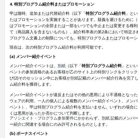
4. 特別プログラム紹介料またはプロモーション
甲は随時、追加または代替紹介料（以下「
特別プログラム紹介料
」とい
たはプロモーションを実施することがあります。疑義を避けるために（
はプロモーションの全部または一部をいつでも中止または変更する権利
て（商品購入を含まないものも）、紹介料率表の第2条において特定さ
プログラム文書上の制限についても、特別プログラムまたはプロモーシ
現在は、次の特別プログラム紹介料が利用可能です。
(a) メンバー紹介イベント
メンバー紹介イベントは、
別紙
（以下「
特別プログラム紹介料
」といい
ベントの参加資格のあるお客様が乙のサイト上の特別リンクをクリック
び(2)そのセッション中にお客様が
別紙
記載のメンバー紹介行為を完了
ム紹介料を獲得します。
メンバー紹介イベントが違反またはその他の悪用により不適格となった
ウェアの利用、一人の個人による複数のメンバー紹介イベント、メンバ
ベント）、甲は特別プログラム紹介料を支払いません。いずれの場合に
くは悪用があったか否かについて判断します。
アソシエイト・プログラム参加要件
にかかわらず、
別紙
記載のメンバー
ー紹介に関連する場合にのみ許可されるものとします。
(b) ボーナスイベント