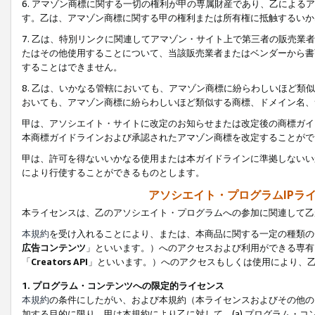
6. アマゾン商標に関する一切の権利が甲の専属財産であり、乙によ
す。乙は、アマゾン商標に関する甲の権利または所有権に抵触するいか
7. 乙は、特別リンクに関連してアマゾン・サイト上で第三者の販売
たはその他使用することについて、当該販売業者またはベンダーから書
することはできません。
8. 乙は、いかなる管轄においても、アマゾン商標に紛らわしいほど
おいても、アマゾン商標に紛らわしいほど類似する商標、ドメイン名、
甲は、アソシエイト・サイトに改定のお知らせまたは改定後の商標ガイ
本商標ガイドラインおよび承認されたアマゾン商標を改定することがで
甲は、許可を得ないいかなる使用または本ガイドラインに準拠しないい
により行使することができるものとします。
アソシエイト・プログラムIPラ
本ライセンスは、乙のアソシエイト・プログラムへの参加に関連して乙
本規約
を受け入れることにより、または、本商品に関する一定の種類の
広告コンテンツ
」といいます。）へのアクセスおよび利用ができる専有
「
Creators API
」といいます。）へのアクセスもしくは使用により、
1. プログラム・コンテンツへの限定的ライセンス
本規約
の条件にしたがい、および本規約（本ライセンスおよびその他の
加する目的に限り、甲は本規約により乙に対して、(a) プログラム・コ