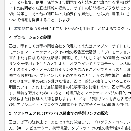
データを収集、使用、保管および開示する方法および該当する場合は第
イトの訪問者から直接情報を収集し、サイトの訪問者のブラウザにクッ
切に開示し、その他の適用法の法的要件を満たし、ならびに適用法によ
ついて情報を提供すること、および
(f)
本規約
に基づき許可されているか否かを問わず、乙によるプログラ
4. プロモーションの制限
乙は、甲もしくは甲の関連会社を代理してまたはアマゾン・サイトもし
モーション、マーケティングその他の広告宣伝活動（「プロモーション
書面または口頭での販促活動に関連して、甲もしくは甲の関連会社の商
リンクを使用することなどにより、オフラインでのプロモーション活動
イトのダイレクトメールに特別リンクを含めることができるものとしま
領するお客様がオプトインしたものであること）、その他本規約、商標
となります。甲の要請を受けた場合、乙は、前記を遵守していることを
明書のフォームおよび当該証明書の記載事項を指定します。乙が甲の要
す。疑義を避けるためにいうと、(i)適用あるマーケティング法の目的上(例
び類似または後継の法律を指します。)、乙は、特別リンクを含む各電子
びにアソシエイト・プログラム関連の全ての電子メールの最善の慣行に
5. ソフトウェアおよびデバイス経由での特別リンクの配布
乙は、以下の媒体上で、またはそれに関連して、プログラム・コンテン
ん。(a) コンピューター、携帯電話、タブレットその他の携帯端末を