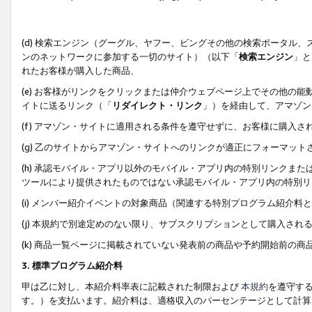
(d) 検索エンジン（グーグル、ヤフー、ビングその他の検索ポータル
ンのネットワークに参加する一切のサイト）（以下「
検索エンジン
」と
れたお客様が購入した商品、
(e) お客様がリンクをクリックまたは仲介ウェブページ上でその他の
イトに送るリンク（「
リダイレクト・リンク
」）を経由して、アマゾン
(f) アマゾン・サイトに適用される条件を遵守せずに、お客様に購入さ
(g) 乙のサイトからアマゾン・サイトへのリンクが適正にフォーマッ
(h) 承認モバイル・アプリ以外のモバイル・アプリ内の特別リンクまたはC
ツールにより提供されたものではない承認モバイル・アプリ内の特別リ
(i) メンバー紹介イベントの対象商品（関連する特別プログラム紹介料と
(j) 本規約で別途定めのない限り、サブスクリプションとして購入され
(k) 商品一覧ページに掲載されていない発表前の商品や予約開始前の商
3. 標準プログラム紹介料
甲は乙に対し、本紹介料率表に記載された制限および
本規約
を遵守す
す。）を支払います。紹介料は、適格収入のパーセンテージとして計算