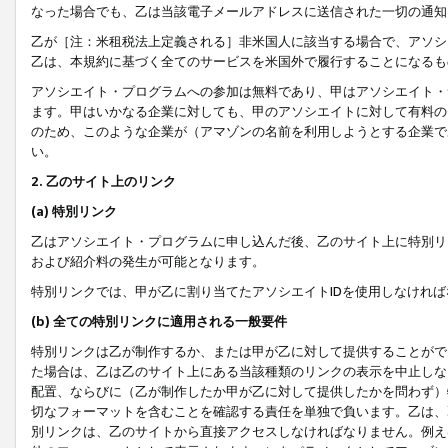
なった場合でも、乙は当該電子メールアドレスに送信された一切の通知
乙が［注：米租税法上定義される］非米国人に該当する場合で、アソシ
乙は、本規約に基づく全てのサービスを米国外で履行することになるも
アソシエイト・プログラムへの参加は無料であり、甲はアソシエイト・
ます。甲はいかなる企業に対しても、甲のアソシエイトに対して有料の
のため、このような企業が（アマゾンの名前を利用しようとする企業で
い。
2. 乙のサイト上のリンク
(a) 特別リンク
乙はアソシエイト・プログラムに申し込んだ後、乙のサイト上に特別リ
および紹介料の発生が可能となります。
特別リンクでは、甲が乙に割り当てたアソシエイトIDを使用しなけれ
(b) 全ての特別リンクに適用される一般要件
特別リンクは乙が制作するか、または甲が乙に対して提供することがで
た場合は、乙は乙のサイト上にある当該種類のリンクの表示を中止しな
配置、ならびに（乙が制作したか甲が乙に対して提供したかを問わず）
切なフォーマットを含むことを確認する責任を単独で負います。乙は、
別リンクは、乙のサイトから直接アクセスしなければなりません。例えば、