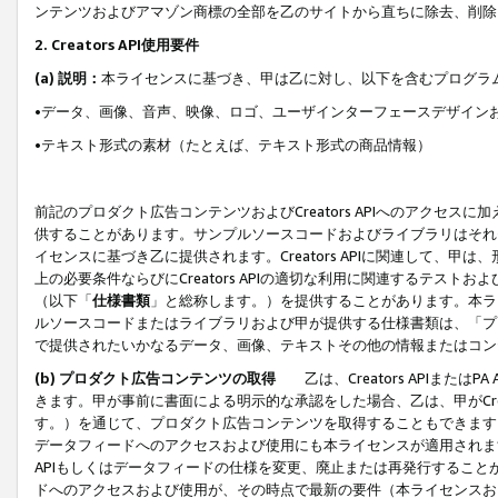
ンテンツおよびアマゾン商標の全部を乙のサイトから直ちに除去、削除
2. Creators API使用要件
(a) 説明：
本ライセンスに基づき、甲は乙に対し、以下を含むプログラ
•データ、画像、音声、映像、ロゴ、ユーザインターフェースデザイン
•テキスト形式の素材（たとえば、テキスト形式の商品情報）
前記のプロダクト広告コンテンツおよびCreators APIへのアクセスに
供することがあります。サンプルソースコードおよびライブラリはそれ
イセンスに基づき乙に提供されます。Creators APIに関連して
上の必要条件ならびにCreators APIの適切な利用に関連するテ
（以下「
仕様書類
」と総称します。）を提供することがあります。本ラ
ルソースコードまたはライブラリおよび甲が提供する仕様書類は、「プ
で提供されたいかなるデータ、画像、テキストその他の情報またはコン
(b) プロダクト広告コンテンツの取得
乙は、Creators APIま
きます。甲が事前に書面による明示的な承認をした場合、乙は、甲がCreator
す。）を通じて、プロダクト広告コンテンツを取得することもできます
データフィードへのアクセスおよび使用にも本ライセンスが適用されます。乙は
APIもしくはデータフィードの仕様を変更、廃止または再発行することがで
ドへのアクセスおよび使用が、その時点で最新の要件（本ライセンスお