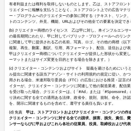
有者利益または権利を取得しないものとします。乙は、ストアフロントに
リエイターに報酬を支払うことなく、ストアフロント上での広告マテリア
ー・プログラムへのクリエイターの参加に関する（テキスト、リンク、
トのコンテンツ、外見、機能、URLおよびその他全ての要素を決定で
(b) クリエイター商標のライセンス 乙は甲に対し、本インフルエン
の最長期間にわたり、甲に対してパブリック・プロフィールへのリンク
に関連して甲に提供される乙の名前、写真、ロゴ、その他の商標（以下
複製、再生、翻案、翻訳、引用、再フォーマット、配信、送信および表
甲はクリエイター商標についてクリエイターが提供した形状から変更し
ーマットまたはサイズ変更を目的とする場合を除きます。）
(c) クリエイター・コンテンツおよびサイト 疑義を避けるためにい
ル提出に関連する該当アマゾン・サイトの利用規約の規定に従い、かつ、
用される場合、米連邦取引委員会（FTC）の広告における推奨・証言
イターが、クリエイター・コンテンツに関連して他の製造業者、配信業
を受け取った場合、クリエイターは、(「#Ad」または「#Sponsor
り決めに関する全ての適用ある法律、政省令、規則、規制、命令、許認
を、開示に関連するものを含めて、遵守する責任も負います。
(d) 免責
甲は、ストアフロントおよびクリエイター・コンテンツの作
クリエイター・コンテンツに対する全ての請求、損害、損失、責任、費
ンサーならびに甲およびこれら各社の従業員、役員、取締役および代表