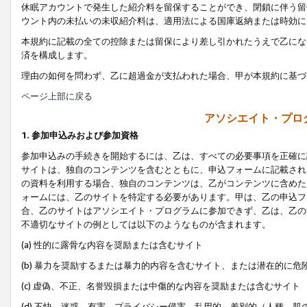
休眠アカウントで発生した紹介料を留保することができ、閉鎖に伴う留
ウント内の未払いの未収紹介料は、適用法による国庫返納または時効に
本規約に記載の全ての控除または留保により差し引かれたうえで乙にな
済を構成します。
理由の如何を問わず、乙に超過金が支払われた場合、甲が本規約に基づ
ページ上部に戻る
アソシエイト・プロ
1. 参加申込みおよび参加資格
参加申込みの手続きを開始するには、乙は、すべての必要事項を正確に
サイトは、独自のコンテンツを含むとともに、申込フォームに記載され
の資料を利用する場合、独自のコンテンツは、乙がコンテンツに含めた
ォームには、乙のサイトを特定する必要があります。甲は、乙の申込フ
合、乙のサイトはアソシエイト・プログラムに参加できず、乙は、乙の
不適切なサイトの例としては以下のようなものが含まれます。
(a) 性的に露骨な内容を奨励または含むサイト
(b) 暴力を奨励するまたは暴力的内容を含むサイト、または潜在的に
(c) 虚偽、不正、名誉毀損または中傷的な内容を奨励または含むサイト
(d) 不快、迷惑、有害、プライバシー侵害、乱用的、差別的（人種、