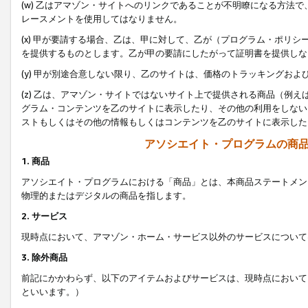
(w) 乙はアマゾン・サイトへのリンクであることが不明瞭になる方法
レースメントを使用してはなりません。
(x) 甲が要請する場合、乙は、甲に対して、乙が（プログラム・ポリ
を提供するものとします。乙が甲の要請にしたがって証明書を提供しな
(y) 甲が別途合意しない限り、乙のサイトは、価格のトラッキングお
(z) 乙は、アマゾン・サイトではないサイト上で提供される商品（例
グラム・コンテンツを乙のサイトに表示したり、その他の利用をしない
ストもしくはその他の情報もしくはコンテンツを乙のサイトに表示した
アソシエイト・プログラムの商
1. 商品
アソシエイト・プログラムにおける「商品」とは、本商品ステートメン
物理的またはデジタルの商品を指します。
2. サービス
現時点において、アマゾン・ホーム・サービス以外のサービスについて
3. 除外商品
前記にかかわらず、以下のアイテムおよびサービスは、現時点において
といいます。）