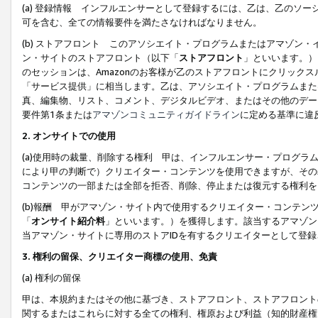
(a) 登録情報 インフルエンサーとして登録するには、乙は、乙のソ
可を含む、全ての情報要件を満たさなければなりません。
(b) ストアフロント このアソシエイト・プログラムまたはアマゾン
ン・サイトのストアフロント（以下「
ストアフロント
」といいます。）
のセッションは、Amazonのお客様が乙のストアフロントにクリック
「サービス提供」に相当します。乙は、アソシエイト・プログラムまた
真、編集物、リスト、コメント、デジタルビデオ、またはその他のデー
要件第1条または
アマゾンコミュニティガイドライン
に定める基準に違
2.
オンサイトでの使用
(a)使用時の裁量、削除する権利 甲は、インフルエンサー・プログラ
により甲の判断で）クリエイター・コンテンツを使用できますが、その
コンテンツの一部または全部を拒否、削除、停止または復元する権利を
(b)報酬 甲がアマゾン・サイト内で使用するクリエイター・コンテン
「
オンサイト紹介料
」といいます。）を獲得します。該当するアマゾン
当アマゾン・サイトに専用のストアIDを有するクリエイターとして登
3.
権利の留保、クリエイター商標の使用、免責
(a) 権利の留保
甲は、本規約またはその他に基づき、ストアフロント、ストアフロント
関するまたはこれらに対する全ての権利、権原および利益（知的財産権