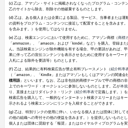
(c) 乙は、アマゾン・サイトに掲載されなくなったプログラム・コン
乙のサイトから除去、削除その他破棄するものとします。
(d) 乙は、ある個人または企業による製品、サービス、当事者または
の資料をプログラム・コンテンツに接近して配置することを含みます。
を含みます。）を使用してはなりません。
(e) 乙は、検索エンジンにおいて使用するために、アマゾン商標（
商標
「ammazon」、「amaozn」および「kindel」など）を購入
ん。当該検索エンジンが除外機能を有する場合、甲の要請があれば、甲
果に伴って乙の宣伝コンテンツを表示させるために使用するキーワード
入札による除外を要請等）ものとします。
(f) 乙は、結果的に有料検索広告が禁止有料プレースメント（
紹介料率
（「amazon」、「Kindle」またはアマゾンもしくはアマゾンの
標用語
」といいます。なお、乙は非包括的商標テーブルで甲の商標の非
上でのキーワード・オークションに参加しないものとします。乙が
本規
り、直接またはリダイレクト・リンク（
紹介料率表
で定義します。）を
検索広告を購入して、一般的なインターネット検索クエリーまたはキー
示されるよう検索エンジンにリンクを入稿することができます。
(g) 乙は、特別リンクの使用に伴い、いかなる個人または団体に対し
の他の組織への寄付その他の便益を含みます。）を提供しないものとし
個人または団体に奨励する「報奨」またはロイヤルティプログラムを実