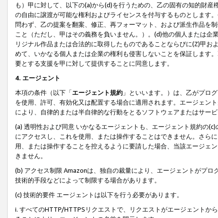
も）甲に対して、以下の(a)から(d)を行うための、乙の固有の知的
の自由に譲渡が可能な権利およびライセンスを付与するものとします。(
問わず、乙の提案を翻案、修正、再フォーマット、および派生作品を制
こと（ただし、甲はその義務を負いません。）。(d)他の個人または企
リジナル作品または合法的に取得したものであることならびに(Z)甲
めて、いかなる個人または企業の権利も侵害しないことを保証します。
要とする支援を甲に対して提供することに同意します。
4. エージェント
本項の条件（以下「
エージェント規約
」といいます。）は、乙がプログ
を使用、許可、有効化又は配置する場合に適用されます。エージェント
により、自律的または半自律的な行動をとるソフトウェアまたはサービ
(a) 透明性および同意 いかなるエージェントも、エージェント規約の
にアクセスし、これを使用、または操作することはできません。さらに、
用、または操作することを控えるように要請した場合、当該エージェン
きません。
(b) アクセス制限 Amazonは、独自の裁量により、エージェント
技術的手段などによって制限する場合があります。
(c) 技術的要件 エージェントは以下を行う必要があります。
i. すべてのHTTP/HTTPSリクエストで、リクエストがエージェ