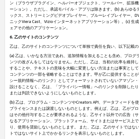
ン（ブラウザプラグイン、ヘルパーオブジェクト、ツールバー、拡張機
ーション）。ただし、承認モバイル・アプリは除きます。(b) あらゆ
ックス、ストリーミングビデオプレイヤー、ブルーレイプレイヤー、DVDプ
ニックViera Cast、Vizioインターネットアプリケーション等）。(
ェアその他のアプリケーション。
6. 乙のサイトのコンテンツ
乙は、乙のサイトのコンテンツについて単独で責任を負い、以下記載の
(a) 乙は、いかなる方法であれ、追加情報を加えることも含め、プロ
ンツの改ざんをしてはなりません。ただし、乙は、当初の比率を維持し
することや、テキストの意味を大幅に変更しない方法または事実として
コンテンツの一部を省略することはできます。甲が乙に提供することが
シー規約情報へのリンク）としてフォーマットされていないアマゾン・
設けることなく、乙は、「プライバシー情報」へのリンクを削除したり
または判読できないようにしないものとします。
(b) 乙は、プログラム・コンテンツやCreators API、データフ
ブライセンスまたは譲渡しないものとします。例えば、乙は、乙がプロ
はその他付与することが要求されるような、乙サイト以外での広告（サ
なるアプリケーション、プラットフォーム、サイトまたはサービス上で
り、使用を奨励しないものとします。 また、乙は、乙のサイトではな
トではないサイト上でかかるリンクを表示しないものとします。