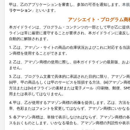
甲は、乙のアプリケーションを審査し、参加の可否を通知します。
本規
リケーション
」といいます。
アソシエイト・プログラム商
本ガイドラインは、プログラム・コンテンツの一部として甲が乙に提供
ラインは常に厳密に遵守することが要求され、本ガイドラインに違反し
自動的に解除されます。
1. 乙は、アマゾン・サイトの商品の在庫状況およびこれに対応する
ン商標を使用することができます。
2. 乙は、アマゾン商標の使用に際し、(i)本ガイドラインの最新版、およ
ません。
3. 乙は、プログラム文書で具体的に承認された目的に限り、アマゾン
(ii)甲、甲の商品もしくは甲のサービスを毀損する方法、(iii)アマ
方法または(iv)オフラインの素材または電子メール（印刷物、郵便、S
用または表示してはなりません。
4. 甲は、乙が使用するアマゾン商標の画像を提供します。乙は、方
率、色彩またはフォントを変更してはならず、アマゾン商標にいかなる
5. 各アマゾン商標は、単独で表示しなければならず、アマゾン商標
スをおくものとします。いかなる場合も、アマゾン商標の判読性や表示