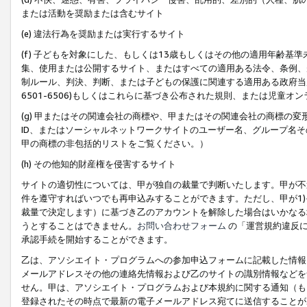
または活動を奨励または含むサイト
(e) 違法行為を奨励または実行するサイト
(f) 子どもを対象にした、もしくは13歳もしくはその他の適用年齢
集、使用または公開するサイト、またはすべての適用ある法令、条例、
制ルール、判決、判断、または子どもの保護に関連する適用ある政府当局の要
6501-6506)もしくはこれらに基づき公布された規則、または児童オ
(g) 甲またはその関連会社の商標や、甲またはその関連会社の商標の
ID、またはソーシャルネットワークサイトのユーザー名、グループ名
甲の商標の非包括的リストをご覧ください。）
(h) その他知的財産権を侵害するサイト
サイトの適切性については、甲が独自の裁量で判断いたします。甲が不
件を遵守すればいつでも再申込みすることができます。ただし、甲が1)
裁量で決定します）に基づき乙のアカウントを解除した場合はいかなる
うとすることはできません。
お問い合わせフォーム
の「運営規約違反に
承認手続を開始することができます。
乙は、アソシエイト・プログラムへの参加申込フォームに記載した情報
メールアドレスその他の連絡先情報および乙のサイトの識別情報などを
せん。甲は、アソシエイト・プログラムおよび本規約に関する通知（も
登録されたその時点で最新の電子メールアドレス宛てに送信することが