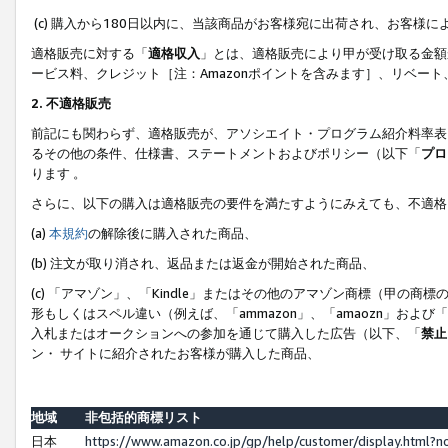
(c) 購入から180日以内に、当該商品がお客様宛に出荷され、お客
適格販売に対する「
適格収入
」とは、適格販売により甲が受け取る金額
ービス料、クレジット［注：Amazonポイントを含みます］、リベー
2. 不適格販売
前記にも関わらず、適格販売が、アソシエイト・プログラム紹介料率表
るその他の条件、仕様書、ステートメントおよびポリシー（以下「
プロ
ります 。
さらに、以下の購入は適格販売の要件を満たすようにみえても、不適格
(a)
本規約
の解除後に購入された商品、
(b) 注文が取り消され、返品または返金が開始された商品、
(c) 「アマゾン」、「Kindle」またはその他のアマゾン商標（甲
形もしくはスペル違い（例えば、「ammazon」、「amaozn」およ
入札またはオークションへの参加を通じて購入した広告（以下、「
禁止
ン・ サイトに紹介されたお客様が購入した商品、
地域
非包括的商標リスト
日本
https://www.amazon.co.jp/gp/help/customer/display.html