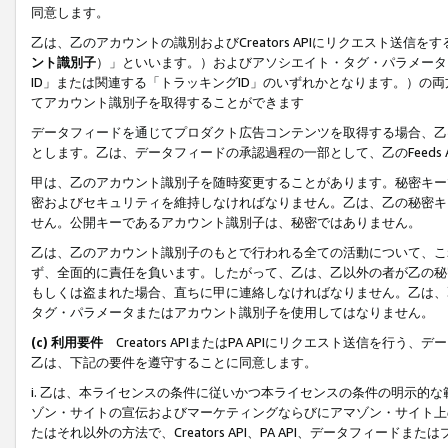
同意します。
乙は、乙のアカウントの識別およびCreators APIにリクエスト送
ント識別子
）」といいます。）およびアソシエイト・タグ・パラメータ（
ID」または関連する「トラッキングID」のいずれかとなります。）の両方
てアカウント識別子を取得することができます
データフィードを通じてプロダクト広告コンテンツを取得する場合、乙は、Cre
とします。乙は、データフィードの承認過程の一部として、乙のFeeds
甲は、乙のアカウント識別子を随時変更することがあります。秘密キー
密およびセキュリティを維持しなければなりません。乙は、乙の秘密キ
せん。公開キーであるアカウント識別子は、秘密ではありません。
乙は、乙のアカウント識別子のもとで行われる全ての活動について、こ
ず、全面的に責任を負います。したがって、乙は、乙以外の者が乙の秘
もしくは盗まれた場合、直ちに甲に連絡しなければなりません。乙は、
タグ・パラメータまたはアカウント識別子を使用してはなりません。
(c) 利用要件
Creators APIまたはPA APIにリクエスト送信を
乙は、下記の要件を遵守することに同意します。
i. 乙は、本ライセンスの条件に従いかつ本ライセンスの条件の明示的
ゾン・サイトの宣伝およびマーケティングならびにアマゾン・サイト上
たはそれ以外の方法で、Creators API、PA API、データフィー