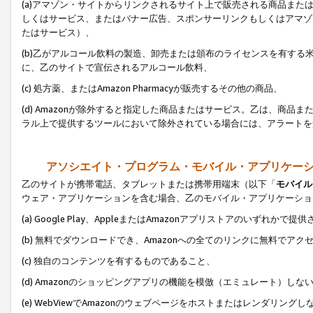
(a)アマゾン・サイトからリンクされるサイト上で販売される商品またはサ
しくはサービス、またはバナー広告、スポンサーリンクもしくはアマゾ
たはサービス）、
(b)乙がアルコール飲料の製造、卸売または頒布のライセンスを有す
に、乙のサイトで宣伝されるアルコール飲料、
(c) 処方薬、またはAmazon Pharmacyが販売するその他の商品、
(d) Amazonが除外すると指定した商品またはサービス。乙は、商品また
ラル上で提供するツールにおいて除外されている場合には、アラートを
アソシエイト・プログラム・モバイル・アプリケー
乙のサイトが携帯電話、タブレットまたは携帯用端末（以下「
モバイル
ウェア・アプリケーションを含む場合、乙のモバイル・アプリケーショ
(a) Google Play、AppleまたはAmazonアプリストアのいずれかで
(b) 無料でダウンロードでき、Amazonへの全てのリンクに無料でアク
(c) 独自のコンテンツを有するものであること、
(d) Amazonのショッピングアプリの機能を模倣（エミュレート）しな
(e) WebViewでAmazonのウェブページをホストまたはレンダリング