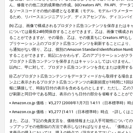
ん、修復その他二次的成果物の作成。(ii)Creators API、PA 
るソースコードその他の基礎となる要素（モデル、モデルパラメーター
るため、リバースエンジニアリング、ディスアセンブル、ディコンパイ
(h) 乙は、画像で構成されるプロダクト広告コンテンツを保存または
については最長24時間保存することができます。乙は、画像で構成さ
ることができますが、その場合、乙は、その後直ちに Creators AP
プリケーション上のプロダクト広告コンテンツを刷新することにより、
ら通知がない限り、乙は、個別のAmazon Standard Identification Nu
することができます。前記にかかわらず、乙のアプリケーションがクラ
プロダクト広告コンテンツを保存またはキャッシュしてはいけません。
以内に、甲に対して、プロダクト広告コンテンツを含むまたは使用する
(i) 乙がプロダクト広告コンテンツをデータフィードから取得する場合または
ン上に表示されるプロダクト広告コンテンツの刷新頻度が1時間に1回
報に隣接して、時刻/日付の表示を含めるものとします。ただし、乙の
び刷新と同日中である間は、表示のうち日付の部分を省略することがで
• Amazon.co.jp 価格： ¥3,277 (2008年1月7日 14:11（日本標準
• Amazon.co.jp 価格： ¥3,277 (14:11（日本標準時）時点 −詳しくは
また、乙は、下記の免責文言を、価格情報または入手可能性についての
ップアップその他類似の方法で表示しなければなりません。「価格およ
本商品の購入においては、購入の時点で（該当するアマゾン・サイト）