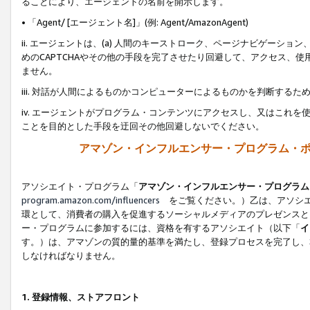
ることにより、エージェントの名前を開示します。
• 「Agent/ [エージェント名]」(例: Agent/AmazonAgent)
ii. エージェントは、(a) 人間のキーストローク、ページナビゲーシ
めのCAPTCHAやその他の手段を完了させたり回避して、アクセス、
ません。
iii. 対話が人間によるものかコンピューターによるものかを判断する
iv. エージェントがプログラム・コンテンツにアクセスし、又はこれ
ことを目的とした手段を迂回その他回避しないでください。
アマゾン・インフルエンサー・プログラム・
アソシエイト・プログラム「
アマゾン・インフルエンサー・プログラム
program.amazon.com/influencers
をご覧ください。）乙は、アソシエ
環として、消費者の購入を促進するソーシャルメディアのプレゼンスと
ー・プログラムに参加するには、資格を有するアソシエイト（以下「
イ
す。）は、アマゾンの質的量的基準を満たし、登録プロセスを完了し、
しなければなりません。
1.
登録情報、ストアフロント