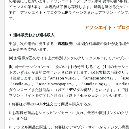
の定義にしたがいます。アソシエイト・プログラム参加要件の第3条お
イセンスの第3条は、本規約終了後も存続します。疑義を避けるためにい
要件、アソシエイト・プログラムIPライセンスまたはアマゾン・イン
す。
アソシエイト・プログ
1. 適格販売および適格収入
甲は、次の場合に発生する「
適格販売
」(本紹介料率表の例外がある場
ム紹介料を支払います。
(a) お客様が乙のサイト上の特別リンクのクリックスルーにてアマゾン
(b) 同一のセッション中に、次のいずれかが生じること（1回のセッ
下のいずれかが最初に生じたときに終了します。(x)お客様の当該クリッ
り決定します。例えば「Amazon Music」、「Amazon Shorts」、「eDo
「Kindle 本」、「Kindle Newspapers」、 「Kindle Blogs」、「
ダウンロードまたは商品）（以下「
デジタル商品
」といいます。）では
マゾン・サイトを訪問した時点）（以下「
セッション
」といいます。）
i. お客様が甲の1-Click注文にて商品を購入するか、
ii. お客様が商品をショッピングカートに入れ、最初の特別リンクの
か、または
iii. デジタル商品に関連し、お客様がアマゾン・サイトからデジタ