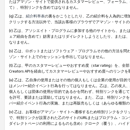
たはアマゾン・サイトで提供されるカスタマーレビュー、フォーラム、
て）、特別リンクを含めてはなりません。
(q) 乙は、
紹介料率表
の裏をかこうとしたり、乙の紹介料を人為的に増
クリックする方法以外で、当該お客様のブラウザでアマゾン・サイトの
(r) 乙は、アソシエイト・プログラムに参加する他のサイトから、ま
ェア経由を含めて）妨害またはリダイレクトしようとしたり、または、
なりません。
(s) 乙は、ロボットまたはソフトウェア・プログラムその他の方法を
ゾン・サイト上でのセッションを作出してはなりません。
(t) 乙は、甲のカスタマーレビューやおすすめ度（star rating
Creators APIを経由してカスタマーレビューやおすすめ度へのリンク
(u) 乙は、乙自身の使用またはその他の個人もしくは企業の使用が目
はメンバー紹介イベント行為を行ってはなりません。乙は、乙の友人、
個人もしくは団体の使用が目的であるかを問わず、特別リンクを通じて
を許可、要請または奨励してはなりません。また、乙は、特別リンクを
バー紹介イベント行為の実施、または再販売もしくは（あらゆる種類の
(v) 乙は、お客様がアマゾン・サイトへ遷移するため特別リンクをク
で、特別リンクが設置された乙のサイトのURLまたはプログラム・コ
ダイレクトページの利用によるものも含め）クローク（覆う）、ハイド