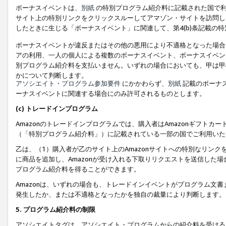
ボーナスイベントは、
別紙
の特別プログラム紹介料に記載された国で利
サイト上の特別リンクをクリックスルーしてアマゾン・サイトを訪問した
したときに生じる「ボーナスイベント」に関連して、第4(b)条記載の
ボーナスイベントが違反またはその他の悪用により不適格となった場合
アの利用、一人の個人による複数のボーナスイベント、ボーナスイベン
別プログラム紹介料を支払いません。いずれの場合においても、甲は甲
かについて判断します。
アソシエイト・プログラム参加要件
にかかわらず、
別紙
記載のボーナ
ーナスイベントに関連する場合にのみ許可されるものとします。
(c) トレードインプログラム
Amazonのトレードインプログラムでは、購入者はAmazonギフト
（「特別プログラム紹介料」）に記載されている一部の国でご利用いた
乙は、（1）購入者が乙のサイト上のAmazonサイトへの特別なリン
に商品を追加し、Amazonが受け入れる下取りリクエストを送信した場
プログラム紹介料を得ることができます。
Amazonは、いずれの場合も、トレードインイベントがプログラム文書
発生したか、または不適格となったかを独自の裁量により判断します。
5. プログラム紹介料の制限
アソシエイトタグは、アソシエイト・プログラムからの紹介料を受ける