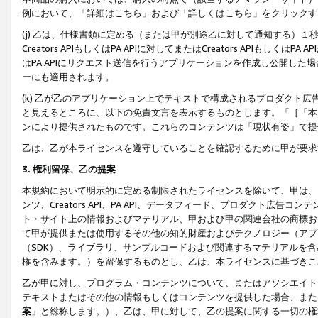
例において、「詳細はこちら」および「詳しくはこちら」をクリックす
(j) 乙は、仕様書類に定める（または甲が別途乙に対して通知する）
Creators APIもしくはPA APIに対してまたはCreators APIもしく
はPA APIにリクエスト送信を行うアプリケーションを作成し公開し
ーにも適用されます。
(k) 乙が乙のアプリケーション上でテキストで構成されるプロダクト
と見えるところに、以下の免責文言を表示するものとします。「［「本
ンにより提供されたものです。これらのコンテンツは「現状有姿」で提
乙は、乙が本ライセンスを遵守していることを確認するために甲が要求
3. 権利留保、乙の提案
本規約において明示的に定める制限されたライセンスを除いて、甲は、
ンツ、Creators API、PA API、データフィード、プロダクト
ト・サイト上の情報およびマテリアル、甲および甲の関連会社の商標お
て甲が提供または使用するその他の知的財産およびテクノロジー（アプ
（SDK）、ライブラリ、サンプルコードおよび関連するマテリアルを
権を含みます。）を留保するものとし、乙は、本ライセンスに基づきこ
乙が甲に対し、プログラム・コンテンツについて、またはアソシエイト
テキストまたはその他の情報もしくはコンテンツを提供した場合、また
案
」と総称します。）、乙は、甲に対して、乙の提案に関する一切の権