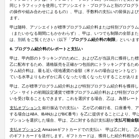
同じトラフィックを使用してアソシエイト・プログラムと別のプログラ
の操作や組み合わせによるもの）、甲は、手数料の支払いの留保および
ます。
甲は随時、アソシエイトが標準プログラム紹介料または特別プログラム
（またいかなる期間にもかかわらず）、甲は、いつでも制限の全部また
は、
別紙
をご覧ください（以下「
プログラム紹介料の制限
」といいま
6. プログラム紹介料のレポートと支払い
甲は、甲内部のトラッキングのために、および乙が当該月に獲得した標
乙に配布するため、適格販売を正確かつ包括的にトラッキングするため
ラム紹介料は、最も近い現地通貨の金額（米ドルの場合はセントなど）
ている水準よりもわずかに高くなったり低くなったりすることがありま
甲は、乙が標準プログラム紹介料および特別プログラム紹介料を獲得し
ゾン・サイトの初期設定通貨で標準プログラム紹介料および特別プログ
いを受け取ることもできます。これを選択する場合、乙は、為替レート
支払オプション1:
銀行振込での支払い 乙が乙の銀行名、口座番号、ア
する場合はABA、IBANおよびBIC番号）を乙に提供することにより
プションを選択した場合、甲は、乙に対する合計支払額が
支払可能金額
支払オプション2:
Amazonギフトカードでの支払い 甲は乙に対し、
のギフトカードを送付します。ギフトカードは、獲得した紹介料相当の