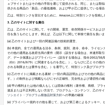
ェブサイトまたはその他の手段を通じて提供される、同じ、または類似
供される商品の「新品」の最低価格、および甲が乙に提供している場合
乙は、特別リンクを宣伝するために、Amazon上に特別リンクを投稿し
3. 乙のサイトに対する責任
乙は、乙のサイトに関して、その開発、運営、依存関係サービスおよび
任を負うものとします。例えば、乙は以下に関して単独で責任を負いま
(a) 乙のサイトおよび一切の関連設備の技術的運営、
(b) 本規約、全ての適用ある法令、条例、規則、政令、命令、ライセ
その他の適用ある政府当局の要件（開示（該当する場合は、米連邦取引
グ、データ保護およびプライバシー（該当する場合は、指令2002/58
（EU）2016/679）に関連するものを含む。）、ならびに乙とそ
される制限または要件を含む。）を遵守して、特別リンク及びプログラ
(c) 乙のサイトに掲載される素材（一切の商品説明およびその他の商
す。）の制作および掲載ならびにその正確性、完全性および適切性の確
(d) 甲の権利または他の個人もしくは団体の権利（著作権、商標、プ
違反または不正利用しない方法で、プログラム・コンテンツ、乙のサイ
ソシエイト・プログラム模倣品対策方針
への準拠の確保
(e) プライバシー規約その他を通じて、および第三者によるクッキー