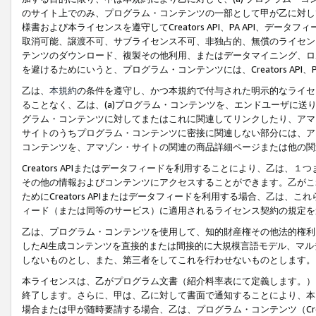
のサイト上でのみ、プログラム・コンテンツの一部として甲が乙に対し
様書および本ライセンスを遵守してCreators API、PA API、
取消可能、譲渡不可、サブライセンス不可、非独占的、無償のライセン
テンツのダウンロード、複製その他利用、またはデータマイニング、ロ
を避けるためにいうと、プログラム・コンテンツには、Creators AP
乙は、
本規約
の条件を遵守し、かつ本規約で付与された明示的なライセ
ることなく、乙は、(a)プログラム・コンテンツを、エンドユーザに
グラム・コンテンツに対してまたはこれに関連してリンクしたり、アマ
サイトのうちプログラム・コンテンツに密接に関連しない部分には、ア
コンテンツを、アマゾン・サイトの関連の商品詳細ページまたは他の関
Creators APIまたはデータフィードを利用することにより、乙は、
その他の情報およびコンテンツにアクセスすることができます。乙がこ
ためにCreators APIまたはデータフィードを利用する場合、乙は、こ
ィード（または同等のサービス）に適用されるライセンス契約の規定を
乙は、プログラム・コンテンツを使用して、知的財産権その他法的権利
したAI生成コンテンツを直接的または間接的に大規模言語モデル、マ
しないものとし、また、第三者をしてこれを行わせないものとします。
本ライセンスは、乙がプログラム文書（紹介料率表にて定義します。）
終了します。さらに、甲は、乙に対して書面で通知することにより、本
場合または甲が随時要請する場合、乙は、プログラム・コンテンツ（Cre