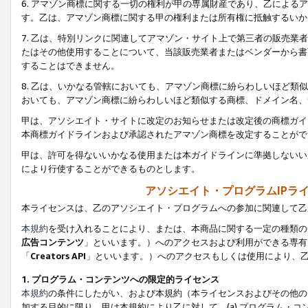
6. アマゾン商標に関する一切の権利が甲の専属財産であり、乙によ
す。乙は、アマゾン商標に関する甲の権利または所有権に抵触するいか
7. 乙は、特別リンクに関連してアマゾン・サイト上で第三者の販売
たはその他使用することについて、当該販売業者またはベンダーから書
することはできません。
8. 乙は、いかなる管轄においても、アマゾン商標に紛らわしいほど
おいても、アマゾン商標に紛らわしいほど類似する商標、ドメイン名、
甲は、アソシエイト・サイトに改定のお知らせまたは改定後の商標ガイ
本商標ガイドラインおよび承認されたアマゾン商標を改定することがで
甲は、許可を得ないいかなる使用または本ガイドラインに準拠しないい
により行使することができるものとします。
アソシエイト・プログラムIPラ
本ライセンスは、乙のアソシエイト・プログラムへの参加に関連して乙
本規約
を受け入れることにより、または、本商品に関する一定の種類の
広告コンテンツ
」といいます。）へのアクセスおよび利用ができる専有
「
Creators API
」といいます。）へのアクセスもしくは使用により、
1. プログラム・コンテンツへの限定的ライセンス
本規約
の条件にしたがい、および本規約（本ライセンスおよびその他の
加する目的に限り、甲は本規約により乙に対して、(a) プログラム・コ