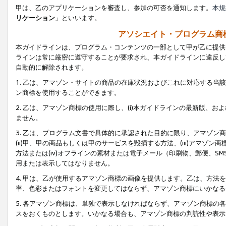
甲は、乙のアプリケーションを審査し、参加の可否を通知します。
本規
リケーション
」といいます。
アソシエイト・プログラム商
本ガイドラインは、プログラム・コンテンツの一部として甲が乙に提供
ラインは常に厳密に遵守することが要求され、本ガイドラインに違反し
自動的に解除されます。
1. 乙は、アマゾン・サイトの商品の在庫状況およびこれに対応する
ン商標を使用することができます。
2. 乙は、アマゾン商標の使用に際し、(i)本ガイドラインの最新版、およ
ません。
3. 乙は、プログラム文書で具体的に承認された目的に限り、アマゾン
(ii)甲、甲の商品もしくは甲のサービスを毀損する方法、(iii)アマ
方法または(iv)オフラインの素材または電子メール（印刷物、郵便、S
用または表示してはなりません。
4. 甲は、乙が使用するアマゾン商標の画像を提供します。乙は、方
率、色彩またはフォントを変更してはならず、アマゾン商標にいかなる
5. 各アマゾン商標は、単独で表示しなければならず、アマゾン商標
スをおくものとします。いかなる場合も、アマゾン商標の判読性や表示