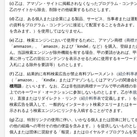
(c) 乙は、アマゾン・サイトに掲載されなくなったプログラム・コン
乙のサイトから除去、削除その他破棄するものとします。
(d) 乙は、ある個人または企業による製品、サービス、当事者または
の資料をプログラム・コンテンツに接近して配置することを含みます。
を含みます。）を使用してはなりません。
(e) 乙は、検索エンジンにおいて使用するために、アマゾン商標（
商標
「ammazon」、「amaozn」および「kindel」など）を購入
ん。当該検索エンジンが除外機能を有する場合、甲の要請があれば、甲
果に伴って乙の宣伝コンテンツを表示させるために使用するキーワード
入札による除外を要請等）ものとします。
(f) 乙は、結果的に有料検索広告が禁止有料プレースメント（
紹介料率
（「amazon」、「Kindle」またはアマゾンもしくはアマゾンの
標用語
」といいます。なお、乙は非包括的商標テーブルで甲の商標の非
上でのキーワード・オークションに参加しないものとします。乙が
本規
り、直接またはリダイレクト・リンク（
紹介料率表
で定義します。）を
検索広告を購入して、一般的なインターネット検索クエリーまたはキー
示されるよう検索エンジンにリンクを入稿することができます。
(g) 乙は、特別リンクの使用に伴い、いかなる個人または団体に対し
の他の組織への寄付その他の便益を含みます。）を提供しないものとし
個人または団体に奨励する「報奨」またはロイヤルティプログラムを実