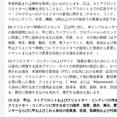
有者利益または権利を取得しないものとします。乙は、ストアフロントに
リエイターに報酬を支払うことなく、ストアフロント上での広告マテリア
ー・プログラムへのクリエイターの参加に関する（テキスト、リンク、
トのコンテンツ、外見、機能、URLおよびその他全ての要素を決定で
(b) クリエイター商標のライセンス 乙は甲に対し、本インフルエン
の最長期間にわたり、甲に対してパブリック・プロフィールへのリンク
に関連して甲に提供される乙の名前、写真、ロゴ、その他の商標（以下
複製、再生、翻案、翻訳、引用、再フォーマット、配信、送信および表
甲はクリエイター商標についてクリエイターが提供した形状から変更し
ーマットまたはサイズ変更を目的とする場合を除きます。）
(c) クリエイター・コンテンツおよびサイト 疑義を避けるためにい
ル提出に関連する該当アマゾン・サイトの利用規約の規定に従い、かつ、
用される場合、米連邦取引委員会（FTC）の広告における推奨・証言
イターが、クリエイター・コンテンツに関連して他の製造業者、配信業
を受け取った場合、クリエイターは、(「#Ad」または「#Sponsor
り決めに関する全ての適用ある法律、政省令、規則、規制、命令、許認
を、開示に関連するものを含めて、遵守する責任も負います。
(d) 免責
甲は、ストアフロントおよびクリエイター・コンテンツの作
クリエイター・コンテンツに対する全ての請求、損害、損失、責任、費
ンサーならびに甲およびこれら各社の従業員、役員、取締役および代表