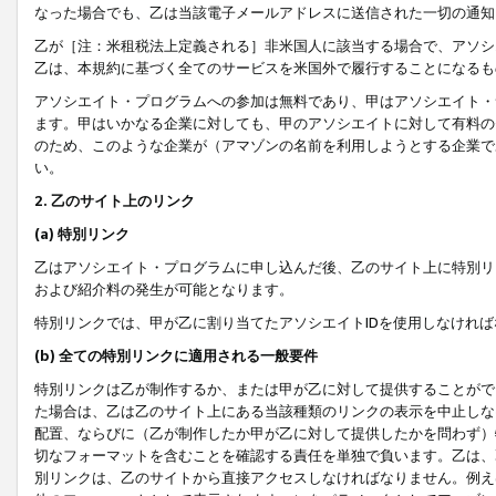
なった場合でも、乙は当該電子メールアドレスに送信された一切の通知
乙が［注：米租税法上定義される］非米国人に該当する場合で、アソシ
乙は、本規約に基づく全てのサービスを米国外で履行することになるも
アソシエイト・プログラムへの参加は無料であり、甲はアソシエイト・
ます。甲はいかなる企業に対しても、甲のアソシエイトに対して有料の
のため、このような企業が（アマゾンの名前を利用しようとする企業で
い。
2. 乙のサイト上のリンク
(a) 特別リンク
乙はアソシエイト・プログラムに申し込んだ後、乙のサイト上に特別リ
および紹介料の発生が可能となります。
特別リンクでは、甲が乙に割り当てたアソシエイトIDを使用しなけれ
(b) 全ての特別リンクに適用される一般要件
特別リンクは乙が制作するか、または甲が乙に対して提供することがで
た場合は、乙は乙のサイト上にある当該種類のリンクの表示を中止しな
配置、ならびに（乙が制作したか甲が乙に対して提供したかを問わず）
切なフォーマットを含むことを確認する責任を単独で負います。乙は、
別リンクは、乙のサイトから直接アクセスしなければなりません。例えば、