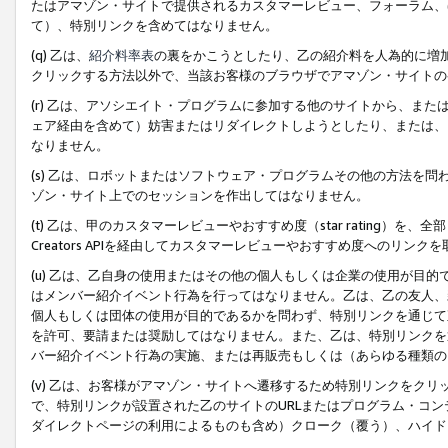
たはアマゾン・サイトで提供されるカスタマーレビュー、フォーラム、
て）、特別リンクを含めてはなりません。
(q) 乙は、
紹介料率表
の裏をかこうとしたり、乙の紹介料を人為的に増
クリックする方法以外で、当該お客様のブラウザでアマゾン・サイトの
(r) 乙は、アソシエイト・プログラムに参加する他のサイトから、ま
ェア経由を含めて）妨害またはリダイレクトしようとしたり、または、
なりません。
(s) 乙は、ロボットまたはソフトウェア・プログラムその他の方法を
ゾン・サイト上でのセッションを作出してはなりません。
(t) 乙は、甲のカスタマーレビューやおすすめ度（star rating
Creators APIを経由してカスタマーレビューやおすすめ度へのリンク
(u) 乙は、乙自身の使用またはその他の個人もしくは企業の使用が目
はメンバー紹介イベント行為を行ってはなりません。乙は、乙の友人、
個人もしくは団体の使用が目的であるかを問わず、特別リンクを通じて
を許可、要請または奨励してはなりません。また、乙は、特別リンクを
バー紹介イベント行為の実施、または再販売もしくは（あらゆる種類の
(v) 乙は、お客様がアマゾン・サイトへ遷移するため特別リンクをク
で、特別リンクが設置された乙のサイトのURLまたはプログラム・コ
ダイレクトページの利用によるものも含め）クローク（覆う）、ハイド