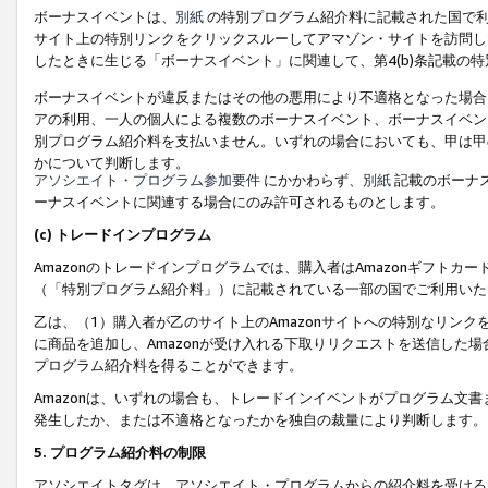
ボーナスイベントは、
別紙
の特別プログラム紹介料に記載された国で利
サイト上の特別リンクをクリックスルーしてアマゾン・サイトを訪問した
したときに生じる「ボーナスイベント」に関連して、第4(b)条記載の
ボーナスイベントが違反またはその他の悪用により不適格となった場合
アの利用、一人の個人による複数のボーナスイベント、ボーナスイベン
別プログラム紹介料を支払いません。いずれの場合においても、甲は甲
かについて判断します。
アソシエイト・プログラム参加要件
にかかわらず、
別紙
記載のボーナ
ーナスイベントに関連する場合にのみ許可されるものとします。
(c) トレードインプログラム
Amazonのトレードインプログラムでは、購入者はAmazonギフト
（「特別プログラム紹介料」）に記載されている一部の国でご利用いた
乙は、（1）購入者が乙のサイト上のAmazonサイトへの特別なリン
に商品を追加し、Amazonが受け入れる下取りリクエストを送信した場
プログラム紹介料を得ることができます。
Amazonは、いずれの場合も、トレードインイベントがプログラム文書
発生したか、または不適格となったかを独自の裁量により判断します。
5. プログラム紹介料の制限
アソシエイトタグは、アソシエイト・プログラムからの紹介料を受ける