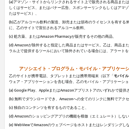
(a)アマゾン・サイトからリンクされるサイト上で販売される商品またはサ
しくはサービス、またはバナー広告、スポンサーリンクもしくはアマゾ
たはサービス）、
(b)乙がアルコール飲料の製造、卸売または頒布のライセンスを有す
に、乙のサイトで宣伝されるアルコール飲料、
(c) 処方薬、またはAmazon Pharmacyが販売するその他の商品、
(d) Amazonが除外すると指定した商品またはサービス。乙は、商品また
ラル上で提供するツールにおいて除外されている場合には、アラートを
アソシエイト・プログラム・モバイル・アプリケー
乙のサイトが携帯電話、タブレットまたは携帯用端末（以下「
モバイル
ウェア・アプリケーションを含む場合、乙のモバイル・アプリケーショ
(a) Google Play、AppleまたはAmazonアプリストアのいずれかで
(b) 無料でダウンロードでき、Amazonへの全てのリンクに無料でアク
(c) 独自のコンテンツを有するものであること、
(d) Amazonのショッピングアプリの機能を模倣（エミュレート）しな
(e) WebViewでAmazonのウェブページをホストまたはレンダリング