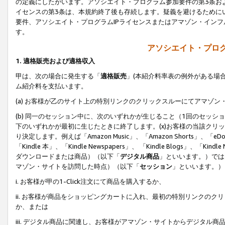
の定義にしたがいます。アソシエイト・プログラム参加要件の第3条お
イセンスの第3条は、本規約終了後も存続します。疑義を避けるためにい
要件、アソシエイト・プログラムIPライセンスまたはアマゾン・イン
す。
アソシエイト・プログ
1. 適格販売および適格収入
甲は、次の場合に発生する「
適格販売
」(本紹介料率表の例外がある場
ム紹介料を支払います。
(a) お客様が乙のサイト上の特別リンクのクリックスルーにてアマゾン
(b) 同一のセッション中に、次のいずれかが生じること（1回のセッ
下のいずれかが最初に生じたときに終了します。(x)お客様の当該クリッ
り決定します。例えば「Amazon Music」、「Amazon Shorts」、「eDo
「Kindle 本」、「Kindle Newspapers」、 「Kindle Blogs」、「
ダウンロードまたは商品）（以下「
デジタル商品
」といいます。）では
マゾン・サイトを訪問した時点）（以下「
セッション
」といいます。）
i. お客様が甲の1-Click注文にて商品を購入するか、
ii. お客様が商品をショッピングカートに入れ、最初の特別リンクの
か、または
iii. デジタル商品に関連し、お客様がアマゾン・サイトからデジタ