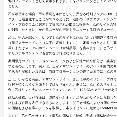
他のフォーマットとして表示されます。）をパラメータとしてアマゾン
ません。
乙が希望する場合、甲の承認を条件として、異なる特別リンクのURL
ニターし最適化することができるように、追加の「サブタグ」アソシエ
イト・プログラムに関連して提供されたID又は報告を、乙のサイトの
に到着したときに、かかるユーザの行動をモニターする目的でユーザに
乙は、甲の承認なく、いつでも乙のサイトに商品（および関連する特別
（商品ステートメント（以下に定義します。）に定義されたとおり）商
等）またはストアのホームページ（食料品等）を含みます。）と乙サイ
オリジナルコンテンツも含めなければなりません。
期間限定のプロモーションへのリンクおよび関連の紹介部分は、該当す
するものとします。例えば、乙がアマゾン・サイトのアパレル部門の商
であると記載した場合は、当該プロモーションの終了日までに、乙のサ
乙は、いかなる商品、アマゾン・サイト、または甲のポリシー、プロモ
誤解を招くような主張をしてはなりません。例えば、乙が乙のサイト上に
合、乙はリンク先のスマートフォンについて、128 GBのメモリーが
商品の価格および在庫は、随時変化します。乙が乙のサイトに掲載した
格および在庫を表示できるものとします。(a)甲が価格および在庫のデータを
の価格および在庫のデータを取得し、
本ライセンス
に定めるCreator
さらに、乙が乙のサイトにて商品の価格を「比較」形式（価格比較ツー