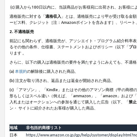
(c) 購入から180日以内に、当該商品がお客様宛に出荷され、お客
適格販売に対する「
適格収入
」とは、適格販売により甲が受け取る金額
ービス料、クレジット［注：Amazonポイントを含みます］、リベー
2. 不適格販売
前記にも関わらず、適格販売が、アソシエイト・プログラム紹介料率表
るその他の条件、仕様書、ステートメントおよびポリシー（以下「
プロ
ります 。
さらに、以下の購入は適格販売の要件を満たすようにみえても、不適格
(a)
本規約
の解除後に購入された商品、
(b) 注文が取り消され、返品または返金が開始された商品、
(c) 「アマゾン」、「Kindle」またはその他のアマゾン商標（甲
形もしくはスペル違い（例えば、「ammazon」、「amaozn」およ
入札またはオークションへの参加を通じて購入した広告（以下、「
禁止
ン・ サイトに紹介されたお客様が購入した商品、
地域
非包括的商標リスト
日本
https://www.amazon.co.jp/gp/help/customer/display.html