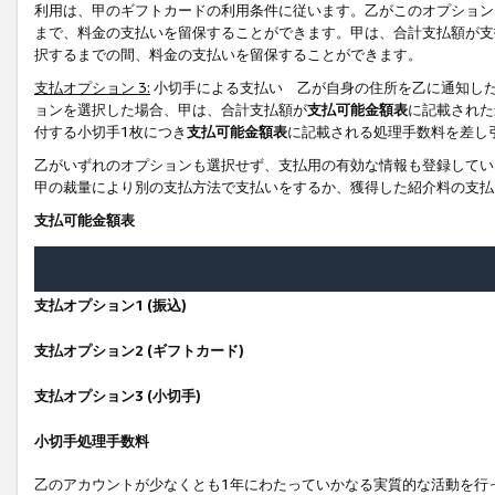
利用は、甲のギフトカードの利用条件に従います。乙がこのオプション
まで、料金の支払いを留保することができます。甲は、合計支払額が支
択するまでの間、料金の支払いを留保することができます。
支払オプション 3:
小切手による支払い 乙が自身の住所を乙に通知し
ョンを選択した場合、甲は、合計支払額が
支払可能金額表
に記載された
付する小切手1枚につき
支払可能金額表
に記載される処理手数料を差し
乙がいずれのオプションも選択せず、支払用の有効な情報も登録してい
甲の裁量により別の支払方法で支払いをするか、獲得した紹介料の支払
支払可能金額表
支払オプション1 (振込)
支払オプション2 (ギフトカード)
支払オプション3 (小切手)
小切手処理手数料
乙のアカウントが少なくとも1年にわたっていかなる実質的な活動を行