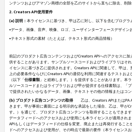
ンテンツおよびアマゾン商標の全部を乙のサイトから直ちに除去、削除
2. Creators API使用要件
(a) 説明：
本ライセンスに基づき、甲は乙に対し、以下を含むプログラ
•データ、画像、音声、映像、ロゴ、ユーザインターフェースデザイン
•テキスト形式の素材（たとえば、テキスト形式の商品情報）
前記のプロダクト広告コンテンツおよびCreators APIへのアクセスに
供することがあります。サンプルソースコードおよびライブラリはそれ
イセンスに基づき乙に提供されます。Creators APIに関連して
上の必要条件ならびにCreators APIの適切な利用に関連するテ
（以下「
仕様書類
」と総称します。）を提供することがあります。本ラ
ルソースコードまたはライブラリおよび甲が提供する仕様書類は、「プ
で提供されたいかなるデータ、画像、テキストその他の情報またはコン
(b) プロダクト広告コンテンツの取得
乙は、Creators APIま
きます。甲が事前に書面による明示的な承認をした場合、乙は、甲がCreator
す。）を通じて、プロダクト広告コンテンツを取得することもできます
データフィードへのアクセスおよび使用にも本ライセンスが適用されます。乙は
APIもしくはデータフィードの仕様を変更、廃止または再発行することがで
ドへのアクセスおよび使用が、その時点で最新の要件（本ライセンスお