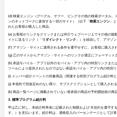
(d) 検索エンジン（グーグル、ヤフー、ビングその他の検索ポータル
ンのネットワークに参加する一切のサイト）（以下「
検索エンジン
」と
れたお客様が購入した商品、
(e) お客様がリンクをクリックまたは仲介ウェブページ上でその他の
イトに送るリンク（「
リダイレクト・リンク
」）を経由して、アマゾン
(f) アマゾン・サイトに適用される条件を遵守せずに、お客様に購入さ
(g) 乙のサイトからアマゾン・サイトへのリンクが適正にフォーマッ
(h) 承認モバイル・アプリ以外のモバイル・アプリ内の特別リンクまたはC
ツールにより提供されたものではない承認モバイル・アプリ内の特別リ
(i) メンバー紹介イベントの対象商品（関連する特別プログラム紹介料と
(j) 本規約で別途定めのない限り、サブスクリプションとして購入され
(k) 商品一覧ページに掲載されていない発表前の商品や予約開始前の商
3. 標準プログラム紹介料
甲は乙に対し、本紹介料率表に記載された制限および
本規約
を遵守す
す。）を支払います。紹介料は、適格収入のパーセンテージとして計算