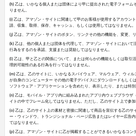
(h) 乙は、いかなる個人または団体により甲に提出された電子フォー
りません。
(i) 乙は、アマゾン・サイトに関連して甲のお客様が使用するアカウ
請、収集、取得、保存、キャッシュ、もしくは使用してはなりません。
(j) 乙は、アマゾン・サイトのボタン、リンクその他の機能を、変更
(k) 乙は、他の個人または団体を代理して、アマゾン・サイトにおい
行為をするのを承認、支援または奨励してはなりません。
(l) 乙は、甲と乙との関係について、または何らかの機能もしくは取
理的可能性のある行為を行ってはなりません。
(m) 乙は、乙のサイトに、いかなるスパイウェア、マルウェア、ウィ
が自身のコンピューター その他の電子デバイスにダウンロードもしく
ソフトウェア・アプリケーションを含めたり、表示したり、または特別
(n) 乙は、モバイル・アプリ内に組み込まれたアプリ内ウェブブラウザ
イトの中でフレーム化してはなりません。ただし、乙のサイト上で参加
(o) 乙は、乙のサイト上の素材と密接に関連して商品を宣伝する乙の
ー・ウィンドウ、トランジショナル・ページ広告またはレイヤー広告内
てはなりません。
(p) 乙は、アマゾン・サイトに乙が掲載することができるいかなるコ