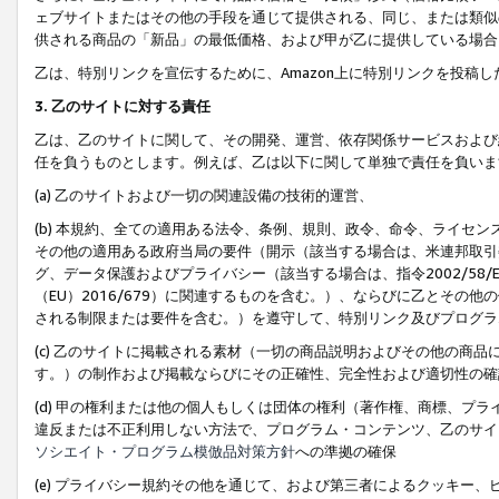
ェブサイトまたはその他の手段を通じて提供される、同じ、または類似
供される商品の「新品」の最低価格、および甲が乙に提供している場合
乙は、特別リンクを宣伝するために、Amazon上に特別リンクを投稿し
3. 乙のサイトに対する責任
乙は、乙のサイトに関して、その開発、運営、依存関係サービスおよび
任を負うものとします。例えば、乙は以下に関して単独で責任を負いま
(a) 乙のサイトおよび一切の関連設備の技術的運営、
(b) 本規約、全ての適用ある法令、条例、規則、政令、命令、ライセ
その他の適用ある政府当局の要件（開示（該当する場合は、米連邦取引
グ、データ保護およびプライバシー（該当する場合は、指令2002/58
（EU）2016/679）に関連するものを含む。）、ならびに乙とそ
される制限または要件を含む。）を遵守して、特別リンク及びプログラ
(c) 乙のサイトに掲載される素材（一切の商品説明およびその他の商
す。）の制作および掲載ならびにその正確性、完全性および適切性の確
(d) 甲の権利または他の個人もしくは団体の権利（著作権、商標、プ
違反または不正利用しない方法で、プログラム・コンテンツ、乙のサイ
ソシエイト・プログラム模倣品対策方針
への準拠の確保
(e) プライバシー規約その他を通じて、および第三者によるクッキー