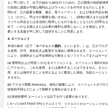
も）甲に対して、以下の(a)から(d)を行うための、乙の固有の知的
の自由に譲渡が可能な権利およびライセンスを付与するものとします。(
問わず、乙の提案を翻案、修正、再フォーマット、および派生作品を制
こと（ただし、甲はその義務を負いません。）。(d)他の個人または企
リジナル作品または合法的に取得したものであることならびに(Z)甲
めて、いかなる個人または企業の権利も侵害しないことを保証します。
要とする支援を甲に対して提供することに同意します。
4. エージェント
本項の条件（以下「
エージェント規約
」といいます。）は、乙がプログ
を使用、許可、有効化又は配置する場合に適用されます。エージェント
により、自律的または半自律的な行動をとるソフトウェアまたはサービ
(a) 透明性および同意 いかなるエージェントも、エージェント規約の
にアクセスし、これを使用、または操作することはできません。さらに、
用、または操作することを控えるように要請した場合、当該エージェン
きません。
(b) アクセス制限 Amazonは、独自の裁量により、エージェント
技術的手段などによって制限する場合があります。
(c) 技術的要件 エージェントは以下を行う必要があります。
i. すべてのHTTP/HTTPSリクエストで、リクエストがエージェ