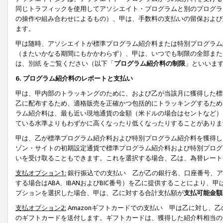
同じトラフィックを使用してアソシエイト・プログラムと別のプログラ
の操作や組み合わせによるもの）、甲は、手数料の支払いの留保および
ます。
甲は随時、アソシエイトが標準プログラム紹介料または特別プログラム
（またいかなる期間にもかかわらず）、甲は、いつでも制限の全部また
は、
別紙
をご覧ください（以下「
プログラム紹介料の制限
」といいま
6. プログラム紹介料のレポートと支払い
甲は、甲内部のトラッキングのために、および乙が当該月に獲得した標
乙に配布するため、適格販売を正確かつ包括的にトラッキングするため
ラム紹介料は、最も近い現地通貨の金額（米ドルの場合はセントなど）
ている水準よりもわずかに高くなったり低くなったりすることがありま
甲は、乙が標準プログラム紹介料および特別プログラム紹介料を獲得し
ゾン・サイトの初期設定通貨で標準プログラム紹介料および特別プログ
いを受け取ることもできます。これを選択する場合、乙は、為替レート
支払オプション1:
銀行振込での支払い 乙が乙の銀行名、口座番号、ア
する場合はABA、IBANおよびBIC番号）を乙に提供することにより
プションを選択した場合、甲は、乙に対する合計支払額が
支払可能金額
支払オプション2:
Amazonギフトカードでの支払い 甲は乙に対し、
のギフトカードを送付します。ギフトカードは、獲得した紹介料相当の