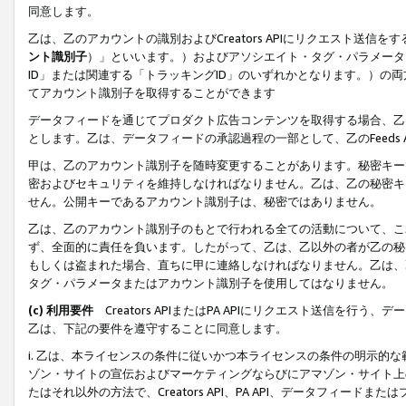
同意します。
乙は、乙のアカウントの識別およびCreators APIにリクエスト送
ント識別子
）」といいます。）およびアソシエイト・タグ・パラメータ（
ID」または関連する「トラッキングID」のいずれかとなります。）の両方
てアカウント識別子を取得することができます
データフィードを通じてプロダクト広告コンテンツを取得する場合、乙は、Cre
とします。乙は、データフィードの承認過程の一部として、乙のFeeds
甲は、乙のアカウント識別子を随時変更することがあります。秘密キー
密およびセキュリティを維持しなければなりません。乙は、乙の秘密キ
せん。公開キーであるアカウント識別子は、秘密ではありません。
乙は、乙のアカウント識別子のもとで行われる全ての活動について、こ
ず、全面的に責任を負います。したがって、乙は、乙以外の者が乙の秘
もしくは盗まれた場合、直ちに甲に連絡しなければなりません。乙は、
タグ・パラメータまたはアカウント識別子を使用してはなりません。
(c) 利用要件
Creators APIまたはPA APIにリクエスト送信を
乙は、下記の要件を遵守することに同意します。
i. 乙は、本ライセンスの条件に従いかつ本ライセンスの条件の明示的
ゾン・サイトの宣伝およびマーケティングならびにアマゾン・サイト上
たはそれ以外の方法で、Creators API、PA API、データフィー