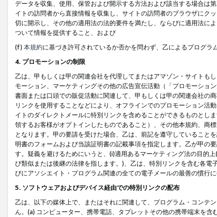
データを収集、使用、保管および開示する方法および該当する場合は第
イトの訪問者から直接情報を収集し、サイトの訪問者のブラウザにクッ
切に開示し、その他の適用法の法的要件を満たし、ならびに適用法によ
ついて情報を提供すること、および
(f)
本規約
に基づき許可されているか否かを問わず、乙によるプログラ
4. プロモーションの制限
乙は、甲もしくは甲の関連会社を代理してまたはアマゾン・サイトもし
モーション、マーケティングその他の広告宣伝活動（「プロモーション
書面または口頭での販促活動に関連して、甲もしくは甲の関連会社の商
リンクを使用することなどにより、オフラインでのプロモーション活動
イトのダイレクトメールに特別リンクを含めることができるものとしま
領するお客様がオプトインしたものであること）、その他本規約、商標
となります。甲の要請を受けた場合、乙は、前記を遵守していることを
明書のフォームおよび当該証明書の記載事項を指定します。乙が甲の要
す。疑義を避けるためにいうと、(i)適用あるマーケティング法の目的上(例
び類似または後継の法律を指します。)、乙は、特別リンクを含む各電子
びにアソシエイト・プログラム関連の全ての電子メールの最善の慣行に
5. ソフトウェアおよびデバイス経由での特別リンクの配布
乙は、以下の媒体上で、またはそれに関連して、プログラム・コンテン
ん。(a) コンピューター、携帯電話、タブレットその他の携帯端末を