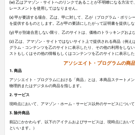
(w) 乙はアマゾン・サイトへのリンクであることが不明瞭になる方法
レースメントを使用してはなりません。
(x) 甲が要請する場合、乙は、甲に対して、乙が（プログラム・ポリ
を提供するものとします。乙が甲の要請にしたがって証明書を提供しな
(y) 甲が別途合意しない限り、乙のサイトは、価格のトラッキングお
(z) 乙は、アマゾン・サイトではないサイト上で提供される商品（例
グラム・コンテンツを乙のサイトに表示したり、その他の利用をしない
ストもしくはその他の情報もしくはコンテンツを乙のサイトに表示した
アソシエイト・プログラムの商
1. 商品
アソシエイト・プログラムにおける「商品」とは、本商品ステートメン
物理的またはデジタルの商品を指します。
2. サービス
現時点において、アマゾン・ホーム・サービス以外のサービスについて
3. 除外商品
前記にかかわらず、以下のアイテムおよびサービスは、現時点において
といいます。）