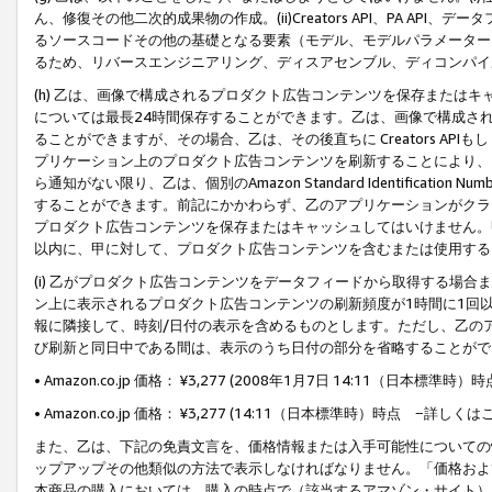
ん、修復その他二次的成果物の作成。(ii)Creators API、PA 
るソースコードその他の基礎となる要素（モデル、モデルパラメーター
るため、リバースエンジニアリング、ディスアセンブル、ディコンパイ
(h) 乙は、画像で構成されるプロダクト広告コンテンツを保存または
については最長24時間保存することができます。乙は、画像で構成さ
ることができますが、その場合、乙は、その後直ちに Creators AP
プリケーション上のプロダクト広告コンテンツを刷新することにより、
ら通知がない限り、乙は、個別のAmazon Standard Identification Nu
することができます。前記にかかわらず、乙のアプリケーションがクラ
プロダクト広告コンテンツを保存またはキャッシュしてはいけません。
以内に、甲に対して、プロダクト広告コンテンツを含むまたは使用する
(i) 乙がプロダクト広告コンテンツをデータフィードから取得する場合または
ン上に表示されるプロダクト広告コンテンツの刷新頻度が1時間に1回
報に隣接して、時刻/日付の表示を含めるものとします。ただし、乙の
び刷新と同日中である間は、表示のうち日付の部分を省略することがで
• Amazon.co.jp 価格： ¥3,277 (2008年1月7日 14:11（日本標準
• Amazon.co.jp 価格： ¥3,277 (14:11（日本標準時）時点 −詳しくは
また、乙は、下記の免責文言を、価格情報または入手可能性についての
ップアップその他類似の方法で表示しなければなりません。「価格およ
本商品の購入においては、購入の時点で（該当するアマゾン・サイト）