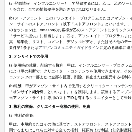
(a) 登録情報 インフルエンサーとして登録するには、乙は、乙のソ
可を含む、全ての情報要件を満たさなければなりません。
(b) ストアフロント このアソシエイト・プログラムまたはアマゾン
ン・サイトのストアフロント（以下「
ストアフロント
」といいます。）
のセッションは、Amazonのお客様が乙のストアフロントにクリック
「サービス提供」に相当します。乙は、アソシエイト・プログラムまた
真、編集物、リスト、コメント、デジタルビデオ、またはその他のデー
要件第1条または
アマゾンコミュニティガイドライン
に定める基準に違
2.
オンサイトでの使用
(a)使用時の裁量、削除する権利 甲は、インフルエンサー・プログラ
により甲の判断で）クリエイター・コンテンツを使用できますが、その
コンテンツの一部または全部を拒否、削除、停止または復元する権利を
(b)報酬 甲がアマゾン・サイト内で使用するクリエイター・コンテン
「
オンサイト紹介料
」といいます。）を獲得します。該当するアマゾン
当アマゾン・サイトに専用のストアIDを有するクリエイターとして登
3.
権利の留保、クリエイター商標の使用、免責
(a) 権利の留保
甲は、本規約またはその他に基づき、ストアフロント、ストアフロント
関するまたはこれらに対する全ての権利、権原および利益（知的財産権