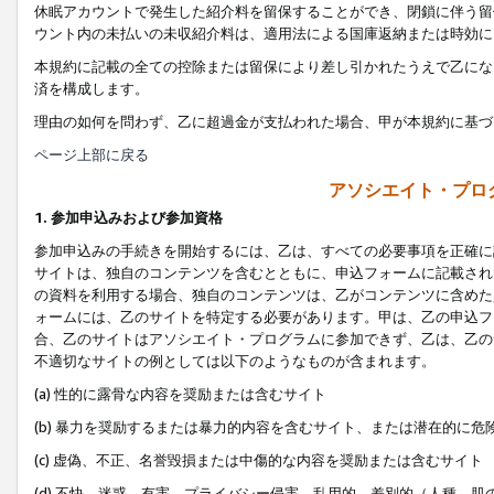
休眠アカウントで発生した紹介料を留保することができ、閉鎖に伴う留
ウント内の未払いの未収紹介料は、適用法による国庫返納または時効に
本規約に記載の全ての控除または留保により差し引かれたうえで乙にな
済を構成します。
理由の如何を問わず、乙に超過金が支払われた場合、甲が本規約に基づ
ページ上部に戻る
アソシエイト・プロ
1. 参加申込みおよび参加資格
参加申込みの手続きを開始するには、乙は、すべての必要事項を正確に
サイトは、独自のコンテンツを含むとともに、申込フォームに記載され
の資料を利用する場合、独自のコンテンツは、乙がコンテンツに含めた
ォームには、乙のサイトを特定する必要があります。甲は、乙の申込フ
合、乙のサイトはアソシエイト・プログラムに参加できず、乙は、乙の
不適切なサイトの例としては以下のようなものが含まれます。
(a) 性的に露骨な内容を奨励または含むサイト
(b) 暴力を奨励するまたは暴力的内容を含むサイト、または潜在的に
(c) 虚偽、不正、名誉毀損または中傷的な内容を奨励または含むサイト
(d) 不快、迷惑、有害、プライバシー侵害、乱用的、差別的（人種、