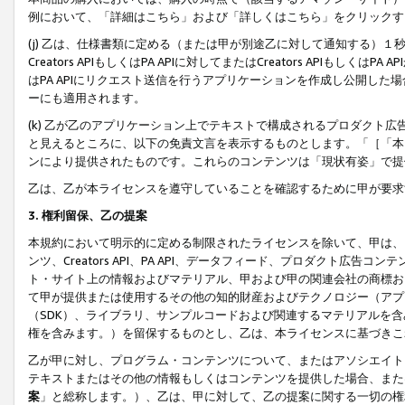
例において、「詳細はこちら」および「詳しくはこちら」をクリックす
(j) 乙は、仕様書類に定める（または甲が別途乙に対して通知する）
Creators APIもしくはPA APIに対してまたはCreators APIもしく
はPA APIにリクエスト送信を行うアプリケーションを作成し公開し
ーにも適用されます。
(k) 乙が乙のアプリケーション上でテキストで構成されるプロダクト
と見えるところに、以下の免責文言を表示するものとします。「［「本
ンにより提供されたものです。これらのコンテンツは「現状有姿」で提
乙は、乙が本ライセンスを遵守していることを確認するために甲が要求
3. 権利留保、乙の提案
本規約において明示的に定める制限されたライセンスを除いて、甲は、
ンツ、Creators API、PA API、データフィード、プロダクト
ト・サイト上の情報およびマテリアル、甲および甲の関連会社の商標お
て甲が提供または使用するその他の知的財産およびテクノロジー（アプ
（SDK）、ライブラリ、サンプルコードおよび関連するマテリアルを
権を含みます。）を留保するものとし、乙は、本ライセンスに基づきこ
乙が甲に対し、プログラム・コンテンツについて、またはアソシエイト
テキストまたはその他の情報もしくはコンテンツを提供した場合、また
案
」と総称します。）、乙は、甲に対して、乙の提案に関する一切の権