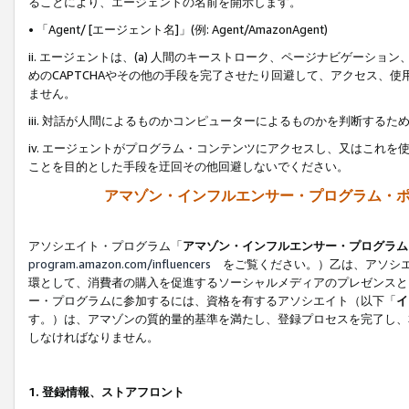
ることにより、エージェントの名前を開示します。
• 「Agent/ [エージェント名]」(例: Agent/AmazonAgent)
ii. エージェントは、(a) 人間のキーストローク、ページナビゲーシ
めのCAPTCHAやその他の手段を完了させたり回避して、アクセス、
ません。
iii. 対話が人間によるものかコンピューターによるものかを判断する
iv. エージェントがプログラム・コンテンツにアクセスし、又はこれ
ことを目的とした手段を迂回その他回避しないでください。
アマゾン・インフルエンサー・プログラム・
アソシエイト・プログラム「
アマゾン・インフルエンサー・プログラム
program.amazon.com/influencers
をご覧ください。）乙は、アソシエ
環として、消費者の購入を促進するソーシャルメディアのプレゼンスと
ー・プログラムに参加するには、資格を有するアソシエイト（以下「
イ
す。）は、アマゾンの質的量的基準を満たし、登録プロセスを完了し、
しなければなりません。
1.
登録情報、ストアフロント