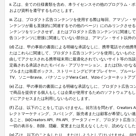
ii. 乙は、全ての仕様書類を含め、本ライセンスその他のプログラム
および資料を遵守するものとします。
iii. 乙は、プロダクト広告コンテンツを使用する際は毎回、アマゾ
ンテンツが最も直接的に関連するその他のページ）にのみリンクさせる
ンテンツをリンクさせず、またはプロダクト広告コンテンツに関連して
告コンテンツに密接に関連していない部分は、アマゾン・サイト以外の
(d) 乙は、甲の事前の書面による明確な承諾なしに、携帯電話その他
たはこれらに関連して、プロダクト広告コンテンツを使用しないものと
由してアクセスされる携帯端末用に最適化されていないサイト等の当該端
定義される承認されたモバイル・アプリケーション、または(3)いか
ブルまたは衛星ボックス、ストリーミングビデオプレイヤー、ブルーレイ
TV、ソニーBravia、パナソニックViera Cast、Vizioインター
(e) 乙は、甲の事前の書面による明確な承諾なしに、プロダクト広告
で商品を提供する個人もしくは企業が使用するためのソフトウェアもしくはその
ドにアクセスまたは利用しないものとします。
(f) 乙は、以下のことをしてはいけません。(i)方法を問わず、Creator
レクトマーケティング、スパミング、販売者または顧客が希望しない連
ること、(iii)Creators API、PA API、データフィード、プ
一切の表示を、削除、隠蔽、変更または見えなくしたり、読めなくした
(g) 乙は、以下のことをしたり、またはしようとしてはいけません。(