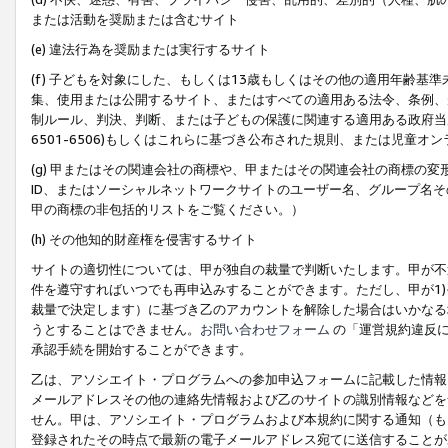
または活動を奨励または含むサイト
(e) 違法行為を奨励または実行するサイト
(f) 子どもを対象にした、もしくは13歳もしくはその他の適用年齢
集、使用または公開するサイト、またはすべての適用ある法令、条例、
制ルール、判決、判断、または子どもの保護に関連する適用ある政府当局の要
6501-6506)もしくはこれらに基づき公布された規則、または児童オ
(g) 甲またはその関連会社の商標や、甲またはその関連会社の商標の
ID、またはソーシャルネットワークサイトのユーザー名、グループ名
甲の商標の非包括的リストをご覧ください。）
(h) その他知的財産権を侵害するサイト
サイトの適切性については、甲が独自の裁量で判断いたします。甲が不
件を遵守すればいつでも再申込みすることができます。ただし、甲が1)
裁量で決定します）に基づき乙のアカウントを解除した場合はいかなる
うとすることはできません。
お問い合わせフォーム
の「運営規約違反に
承認手続を開始することができます。
乙は、アソシエイト・プログラムへの参加申込フォームに記載した情報
メールアドレスその他の連絡先情報および乙のサイトの識別情報などを
せん。甲は、アソシエイト・プログラムおよび本規約に関する通知（も
登録されたその時点で最新の電子メールアドレス宛てに送信することが