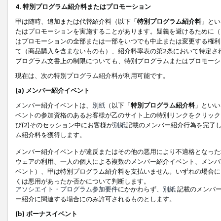
4. 特別プログラム紹介料またはプロモーション
甲は随時、追加または代替紹介料（以下「
特別プログラム紹介料
」とい
たはプロモーションを実施することがあります。疑義を避けるために（
はプロモーションの全部または一部をいつでも中止または変更する権利
て（商品購入を含まないものも）、紹介料率表の第2条において特定さ
プログラム文書上の制限についても、特別プログラムまたはプロモーシ
現在は、次の特別プログラム紹介料が利用可能です。
(a) メンバー紹介イベント
メンバー紹介イベントは、
別紙
（以下「
特別プログラム紹介料
」といい
ベントの参加資格のあるお客様が乙のサイト上の特別リンクをクリック
び(2)そのセッション中にお客様が
別紙
記載のメンバー紹介行為を完了
ム紹介料を獲得します。
メンバー紹介イベントが違反またはその他の悪用により不適格となった
ウェアの利用、一人の個人による複数のメンバー紹介イベント、メンバ
ベント）、甲は特別プログラム紹介料を支払いません。いずれの場合に
くは悪用があったか否かについて判断します。
アソシエイト・プログラム参加要件
にかかわらず、
別紙
記載のメンバー
ー紹介に関連する場合にのみ許可されるものとします。
(b) ボーナスイベント