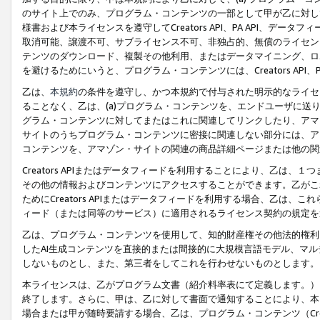
のサイト上でのみ、プログラム・コンテンツの一部として甲が乙に対し
様書および本ライセンスを遵守してCreators API、PA API、
取消可能、譲渡不可、サブライセンス不可、非独占的、無償のライセン
テンツのダウンロード、複製その他利用、またはデータマイニング、ロ
を避けるためにいうと、プログラム・コンテンツには、Creators AP
乙は、
本規約
の条件を遵守し、かつ本規約で付与された明示的なライセ
ることなく、乙は、(a)プログラム・コンテンツを、エンドユーザに
グラム・コンテンツに対してまたはこれに関連してリンクしたり、アマ
サイトのうちプログラム・コンテンツに密接に関連しない部分には、ア
コンテンツを、アマゾン・サイトの関連の商品詳細ページまたは他の関
Creators APIまたはデータフィードを利用することにより、乙は、
その他の情報およびコンテンツにアクセスすることができます。乙がこ
ためにCreators APIまたはデータフィードを利用する場合、乙は、こ
ィード（または同等のサービス）に適用されるライセンス契約の規定を
乙は、プログラム・コンテンツを使用して、知的財産権その他法的権利
したAI生成コンテンツを直接的または間接的に大規模言語モデル、マ
しないものとし、また、第三者をしてこれを行わせないものとします。
本ライセンスは、乙がプログラム文書（紹介料率表にて定義します。）
終了します。さらに、甲は、乙に対して書面で通知することにより、本
場合または甲が随時要請する場合、乙は、プログラム・コンテンツ（Cre