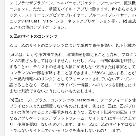
ン（ブラウザプラグイン、ヘルパーオブジェクト、ツールバー、拡張機
ーション）。ただし、承認モバイル・アプリは除きます。(b) あらゆ
ックス、ストリーミングビデオプレイヤー、ブルーレイプレイヤー、DVDプ
ニックViera Cast、Vizioインターネットアプリケーション等）。(
ェアその他のアプリケーション。
6. 乙のサイトのコンテンツ
乙は、乙のサイトのコンテンツについて単独で責任を負い、以下記載の
(a) 乙は、いかなる方法であれ、追加情報を加えることも含め、プロ
ンツの改ざんをしてはなりません。ただし、乙は、当初の比率を維持し
することや、テキストの意味を大幅に変更しない方法または事実として
コンテンツの一部を省略することはできます。甲が乙に提供することが
シー規約情報へのリンク）としてフォーマットされていないアマゾン・
設けることなく、乙は、「プライバシー情報」へのリンクを削除したり
または判読できないようにしないものとします。
(b) 乙は、プログラム・コンテンツやCreators API、データフ
ブライセンスまたは譲渡しないものとします。例えば、乙は、乙がプロ
はその他付与することが要求されるような、乙サイト以外での広告（サ
なるアプリケーション、プラットフォーム、サイトまたはサービス上で
り、使用を奨励しないものとします。 また、乙は、乙のサイトではな
トではないサイト上でかかるリンクを表示しないものとします。