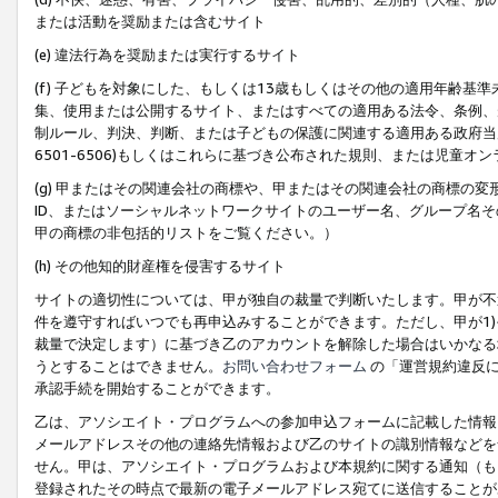
または活動を奨励または含むサイト
(e) 違法行為を奨励または実行するサイト
(f) 子どもを対象にした、もしくは13歳もしくはその他の適用年齢
集、使用または公開するサイト、またはすべての適用ある法令、条例、
制ルール、判決、判断、または子どもの保護に関連する適用ある政府当局の要
6501-6506)もしくはこれらに基づき公布された規則、または児童オ
(g) 甲またはその関連会社の商標や、甲またはその関連会社の商標の
ID、またはソーシャルネットワークサイトのユーザー名、グループ名
甲の商標の非包括的リストをご覧ください。）
(h) その他知的財産権を侵害するサイト
サイトの適切性については、甲が独自の裁量で判断いたします。甲が不
件を遵守すればいつでも再申込みすることができます。ただし、甲が1)
裁量で決定します）に基づき乙のアカウントを解除した場合はいかなる
うとすることはできません。
お問い合わせフォーム
の「運営規約違反に
承認手続を開始することができます。
乙は、アソシエイト・プログラムへの参加申込フォームに記載した情報
メールアドレスその他の連絡先情報および乙のサイトの識別情報などを
せん。甲は、アソシエイト・プログラムおよび本規約に関する通知（も
登録されたその時点で最新の電子メールアドレス宛てに送信することが