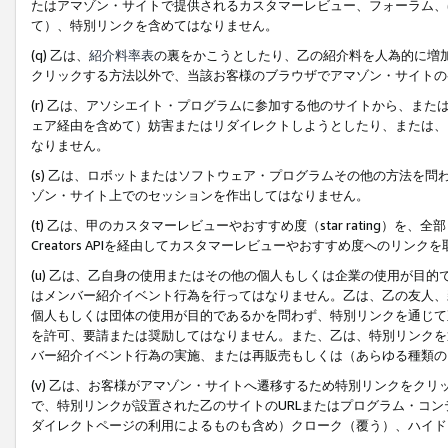
たはアマゾン・サイトで提供されるカスタマーレビュー、フォーラム、
て）、特別リンクを含めてはなりません。
(q) 乙は、
紹介料率表
の裏をかこうとしたり、乙の紹介料を人為的に増
クリックする方法以外で、当該お客様のブラウザでアマゾン・サイトの
(r) 乙は、アソシエイト・プログラムに参加する他のサイトから、ま
ェア経由を含めて）妨害またはリダイレクトしようとしたり、または、
なりません。
(s) 乙は、ロボットまたはソフトウェア・プログラムその他の方法を
ゾン・サイト上でのセッションを作出してはなりません。
(t) 乙は、甲のカスタマーレビューやおすすめ度（star rating
Creators APIを経由してカスタマーレビューやおすすめ度へのリンク
(u) 乙は、乙自身の使用またはその他の個人もしくは企業の使用が目
はメンバー紹介イベント行為を行ってはなりません。乙は、乙の友人、
個人もしくは団体の使用が目的であるかを問わず、特別リンクを通じて
を許可、要請または奨励してはなりません。また、乙は、特別リンクを
バー紹介イベント行為の実施、または再販売もしくは（あらゆる種類の
(v) 乙は、お客様がアマゾン・サイトへ遷移するため特別リンクをク
で、特別リンクが設置された乙のサイトのURLまたはプログラム・コ
ダイレクトページの利用によるものも含め）クローク（覆う）、ハイド