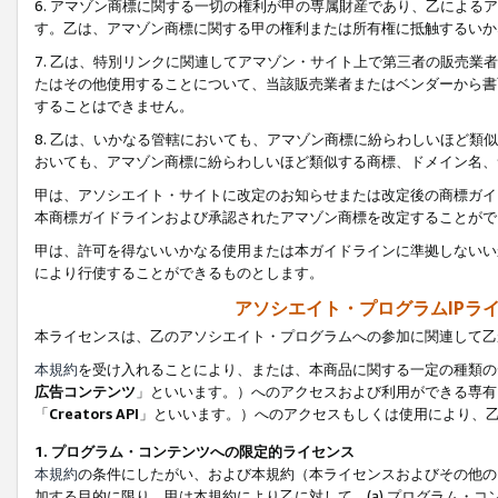
6. アマゾン商標に関する一切の権利が甲の専属財産であり、乙によ
す。乙は、アマゾン商標に関する甲の権利または所有権に抵触するいか
7. 乙は、特別リンクに関連してアマゾン・サイト上で第三者の販売
たはその他使用することについて、当該販売業者またはベンダーから書
することはできません。
8. 乙は、いかなる管轄においても、アマゾン商標に紛らわしいほど
おいても、アマゾン商標に紛らわしいほど類似する商標、ドメイン名、
甲は、アソシエイト・サイトに改定のお知らせまたは改定後の商標ガイ
本商標ガイドラインおよび承認されたアマゾン商標を改定することがで
甲は、許可を得ないいかなる使用または本ガイドラインに準拠しないい
により行使することができるものとします。
アソシエイト・プログラムIPラ
本ライセンスは、乙のアソシエイト・プログラムへの参加に関連して乙
本規約
を受け入れることにより、または、本商品に関する一定の種類の
広告コンテンツ
」といいます。）へのアクセスおよび利用ができる専有
「
Creators API
」といいます。）へのアクセスもしくは使用により、
1. プログラム・コンテンツへの限定的ライセンス
本規約
の条件にしたがい、および本規約（本ライセンスおよびその他の
加する目的に限り、甲は本規約により乙に対して、(a) プログラム・コ