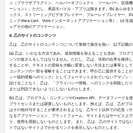
ン（ブラウザプラグイン、ヘルパーオブジェクト、ツールバー、拡張機
ーション）。ただし、承認モバイル・アプリは除きます。(b) あらゆ
ックス、ストリーミングビデオプレイヤー、ブルーレイプレイヤー、DVDプ
ニックViera Cast、Vizioインターネットアプリケーション等）。(
ェアその他のアプリケーション。
6. 乙のサイトのコンテンツ
乙は、乙のサイトのコンテンツについて単独で責任を負い、以下記載の
(a) 乙は、いかなる方法であれ、追加情報を加えることも含め、プロ
ンツの改ざんをしてはなりません。ただし、乙は、当初の比率を維持し
することや、テキストの意味を大幅に変更しない方法または事実として
コンテンツの一部を省略することはできます。甲が乙に提供することが
シー規約情報へのリンク）としてフォーマットされていないアマゾン・
設けることなく、乙は、「プライバシー情報」へのリンクを削除したり
または判読できないようにしないものとします。
(b) 乙は、プログラム・コンテンツやCreators API、データフ
ブライセンスまたは譲渡しないものとします。例えば、乙は、乙がプロ
はその他付与することが要求されるような、乙サイト以外での広告（サ
なるアプリケーション、プラットフォーム、サイトまたはサービス上で
り、使用を奨励しないものとします。 また、乙は、乙のサイトではな
トではないサイト上でかかるリンクを表示しないものとします。