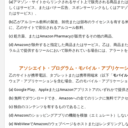
(a)アマゾン・サイトからリンクされるサイト上で販売される商品またはサ
しくはサービス、またはバナー広告、スポンサーリンクもしくはアマゾ
たはサービス）、
(b)乙がアルコール飲料の製造、卸売または頒布のライセンスを有す
に、乙のサイトで宣伝されるアルコール飲料、
(c) 処方薬、またはAmazon Pharmacyが販売するその他の商品、
(d) Amazonが除外すると指定した商品またはサービス。乙は、商品また
ラル上で提供するツールにおいて除外されている場合には、アラートを
アソシエイト・プログラム・モバイル・アプリケー
乙のサイトが携帯電話、タブレットまたは携帯用端末（以下「
モバイル
ウェア・アプリケーションを含む場合、乙のモバイル・アプリケーショ
(a) Google Play、AppleまたはAmazonアプリストアのいずれかで
(b) 無料でダウンロードでき、Amazonへの全てのリンクに無料でアク
(c) 独自のコンテンツを有するものであること、
(d) Amazonのショッピングアプリの機能を模倣（エミュレート）しな
(e) WebViewでAmazonのウェブページをホストまたはレンダリング