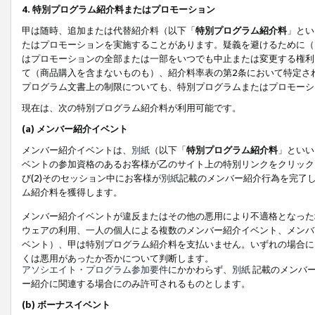
4. 特別プログラム紹介料またはプロモーション
甲は随時、追加または代替紹介料（以下「
特別プログラム紹介料
」とい
たはプロモーションを実施することがあります。疑義を避けるために（
はプロモーションの全部または一部をいつでも中止または変更する権利
て（商品購入を含まないものも）、紹介料率表の第2条において特定さ
プログラム文書上の制限についても、特別プログラムまたはプロモーシ
現在は、次の特別プログラム紹介料が利用可能です。
(a) メンバー紹介イベント
メンバー紹介イベントは、
別紙
（以下「
特別プログラム紹介料
」といい
ベントの参加資格のあるお客様が乙のサイト上の特別リンクをクリック
び(2)そのセッション中にお客様が
別紙
記載のメンバー紹介行為を完了
ム紹介料を獲得します。
メンバー紹介イベントが違反またはその他の悪用により不適格となった
ウェアの利用、一人の個人による複数のメンバー紹介イベント、メンバ
ベント）、甲は特別プログラム紹介料を支払いません。いずれの場合に
くは悪用があったか否かについて判断します。
アソシエイト・プログラム参加要件
にかかわらず、
別紙
記載のメンバー
ー紹介に関連する場合にのみ許可されるものとします。
(b) ボーナスイベント