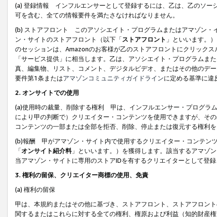
(a) 登録情報 インフルエンサーとして登録するには、乙は、乙のソ
可を含む、全ての情報要件を満たさなければなりません。
(b) ストアフロント このアソシエイト・プログラムまたはアマゾン
ン・サイトのストアフロント（以下「
ストアフロント
」といいます。）
のセッションは、Amazonのお客様が乙のストアフロントにクリック
「サービス提供」に相当します。乙は、アソシエイト・プログラムまた
真、編集物、リスト、コメント、デジタルビデオ、またはその他のデー
要件第1条または
アマゾンコミュニティガイドライン
に定める基準に違
2.
オンサイトでの使用
(a)使用時の裁量、削除する権利 甲は、インフルエンサー・プログラ
により甲の判断で）クリエイター・コンテンツを使用できますが、その
コンテンツの一部または全部を拒否、削除、停止または復元する権利を
(b)報酬 甲がアマゾン・サイト内で使用するクリエイター・コンテン
「
オンサイト紹介料
」といいます。）を獲得します。該当するアマゾン
当アマゾン・サイトに専用のストアIDを有するクリエイターとして登
3.
権利の留保、クリエイター商標の使用、免責
(a) 権利の留保
甲は、本規約またはその他に基づき、ストアフロント、ストアフロント
関するまたはこれらに対する全ての権利、権原および利益（知的財産権