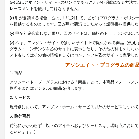
(w) 乙はアマゾン・サイトへのリンクであることが不明瞭になる方法
レースメントを使用してはなりません。
(x) 甲が要請する場合、乙は、甲に対して、乙が（プログラム・ポリ
を提供するものとします。乙が甲の要請にしたがって証明書を提供しな
(y) 甲が別途合意しない限り、乙のサイトは、価格のトラッキングお
(z) 乙は、アマゾン・サイトではないサイト上で提供される商品（例
グラム・コンテンツを乙のサイトに表示したり、その他の利用をしない
ストもしくはその他の情報もしくはコンテンツを乙のサイトに表示した
アソシエイト・プログラムの商
1. 商品
アソシエイト・プログラムにおける「商品」とは、本商品ステートメン
物理的またはデジタルの商品を指します。
2. サービス
現時点において、アマゾン・ホーム・サービス以外のサービスについて
3. 除外商品
前記にかかわらず、以下のアイテムおよびサービスは、現時点において
といいます。）