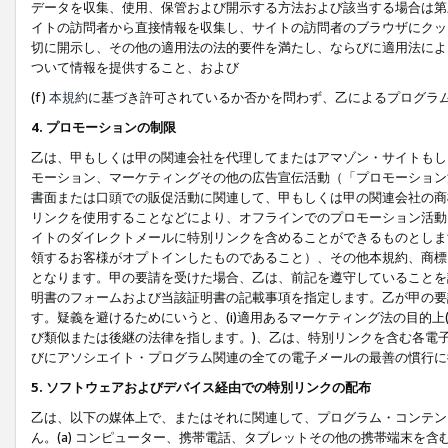
データを収集、使用、保管および開示する方法および該当する場合は第
イトの訪問者から直接情報を収集し、サイトの訪問者のブラウザにクッ
切に開示し、その他の適用法の法的要件を満たし、ならびに適用法によ
ついて情報を提供すること、および
(f)
本規約
に基づき許可されているか否かを問わず、乙によるプログラ
4. プロモーションの制限
乙は、甲もしくは甲の関連会社を代理してまたはアマゾン・サイトもし
モーション、マーケティングその他の広告宣伝活動（「プロモーション
書面または口頭での販促活動に関連して、甲もしくは甲の関連会社の商
リンクを使用することなどにより、オフラインでのプロモーション活動
イトのダイレクトメールに特別リンクを含めることができるものとしま
領するお客様がオプトインしたものであること）、その他本規約、商標
となります。甲の要請を受けた場合、乙は、前記を遵守していることを
明書のフォームおよび当該証明書の記載事項を指定します。乙が甲の要
す。疑義を避けるためにいうと、(i)適用あるマーケティング法の目的上(例
び類似または後継の法律を指します。)、乙は、特別リンクを含む各電子
びにアソシエイト・プログラム関連の全ての電子メールの最善の慣行に
5. ソフトウェアおよびデバイス経由での特別リンクの配布
乙は、以下の媒体上で、またはそれに関連して、プログラム・コンテン
ん。(a) コンピューター、携帯電話、タブレットその他の携帯端末を