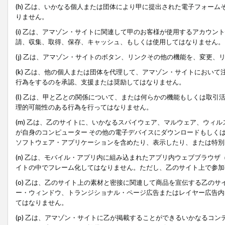
(h) 乙は、いかなる個人または団体により甲に提出された電子フォー
りません。
(i) 乙は、アマゾン・サイトに関連して甲のお客様が使用するアカウ
請、収集、取得、保存、キャッシュ、もしくは使用してはなりません。
(j) 乙は、アマゾン・サイトのボタン、リンクその他の機能を、変更
(k) 乙は、他の個人または団体を代理して、アマゾン・サイトにおい
行為をするのを承認、支援または奨励してはなりません。
(l) 乙は、甲と乙との関係について、または何らかの機能もしくは取
理的可能性のある行為を行ってはなりません。
(m) 乙は、乙のサイトに、いかなるスパイウェア、マルウェア、ウィ
が自身のコンピューター その他の電子デバイスにダウンロードもしく
ソフトウェア・アプリケーションを含めたり、表示したり、または特別
(n) 乙は、モバイル・アプリ内に組み込まれたアプリ内ウェブブラウザ
イトの中でフレーム化してはなりません。ただし、乙のサイト上で参加
(o) 乙は、乙のサイト上の素材と密接に関連して商品を宣伝する乙の
ー・ウィンドウ、トランジショナル・ページ広告またはレイヤー広告内
てはなりません。
(p) 乙は、アマゾン・サイトに乙が掲載することができるいかなるコ