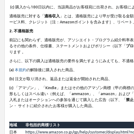
(c) 購入から180日以内に、当該商品がお客様宛に出荷され、お客
適格販売に対する「
適格収入
」とは、適格販売により甲が受け取る金額
ービス料、クレジット［注：Amazonポイントを含みます］、リベー
2. 不適格販売
前記にも関わらず、適格販売が、アソシエイト・プログラム紹介料率表
るその他の条件、仕様書、ステートメントおよびポリシー（以下「
プロ
ります 。
さらに、以下の購入は適格販売の要件を満たすようにみえても、不適格
(a)
本規約
の解除後に購入された商品、
(b) 注文が取り消され、返品または返金が開始された商品、
(c) 「アマゾン」、「Kindle」またはその他のアマゾン商標（甲
形もしくはスペル違い（例えば、「ammazon」、「amaozn」およ
入札またはオークションへの参加を通じて購入した広告（以下、「
禁止
ン・ サイトに紹介されたお客様が購入した商品、
地域
非包括的商標リスト
日本
https://www.amazon.co.jp/gp/help/customer/display.html