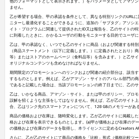
他のフォーマットとして表示されます。）をパラメータとしてアマゾン
ません。
乙が希望する場合、甲の承認を条件として、異なる特別リンクのURL
ニターし最適化することができるように、追加の「サブタグ」アソシエ
イト・プログラムに関連して提供されたID又は報告を、乙のサイトの
に到着したときに、かかるユーザの行動をモニターする目的でユーザに
乙は、甲の承認なく、いつでも乙のサイトに商品（および関連する特別
（商品ステートメント（以下に定義します。）に定義されたとおり）商
等）またはストアのホームページ（食料品等）を含みます。）と乙サイ
オリジナルコンテンツも含めなければなりません。
期間限定のプロモーションへのリンクおよび関連の紹介部分は、該当す
するものとします。例えば、乙がアマゾン・サイトのアパレル部門の商
であると記載した場合は、当該プロモーションの終了日までに、乙のサ
乙は、いかなる商品、アマゾン・サイト、または甲のポリシー、プロモ
誤解を招くような主張をしてはなりません。例えば、乙が乙のサイト上に
合、乙はリンク先のスマートフォンについて、128 GBのメモリーが
商品の価格および在庫は、随時変化します。乙が乙のサイトに掲載した
格および在庫を表示できるものとします。(a)甲が価格および在庫のデータを
の価格および在庫のデータを取得し、
本ライセンス
に定めるCreator
さらに、乙が乙のサイトにて商品の価格を「比較」形式（価格比較ツー