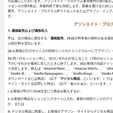
の定義にしたがいます。アソシエイト・プログラム参加要件の第3条お
イセンスの第3条は、本規約終了後も存続します。疑義を避けるためにい
要件、アソシエイト・プログラムIPライセンスまたはアマゾン・イン
す。
アソシエイト・プログ
1. 適格販売および適格収入
甲は、次の場合に発生する「
適格販売
」(本紹介料率表の例外がある場
ム紹介料を支払います。
(a) お客様が乙のサイト上の特別リンクのクリックスルーにてアマゾン
(b) 同一のセッション中に、次のいずれかが生じること（1回のセッ
下のいずれかが最初に生じたときに終了します。(x)お客様の当該クリッ
り決定します。例えば「Amazon Music」、「Amazon Shorts」、「eDo
「Kindle 本」、「Kindle Newspapers」、 「Kindle Blogs」、「
ダウンロードまたは商品）（以下「
デジタル商品
」といいます。）では
マゾン・サイトを訪問した時点）（以下「
セッション
」といいます。）
i. お客様が甲の1-Click注文にて商品を購入するか、
ii. お客様が商品をショッピングカートに入れ、最初の特別リンクの
か、または
iii. デジタル商品に関連し、お客様がアマゾン・サイトからデジタ