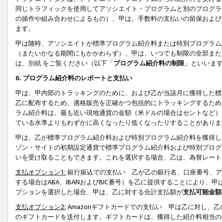
同じトラフィックを使用してアソシエイト・プログラムと別のプログラ
の操作や組み合わせによるもの）、甲は、手数料の支払いの留保および
ます。
甲は随時、アソシエイトが標準プログラム紹介料または特別プログラム
（またいかなる期間にもかかわらず）、甲は、いつでも制限の全部また
は、
別紙
をご覧ください（以下「
プログラム紹介料の制限
」といいま
6. プログラム紹介料のレポートと支払い
甲は、甲内部のトラッキングのために、および乙が当該月に獲得した標
乙に配布するため、適格販売を正確かつ包括的にトラッキングするため
ラム紹介料は、最も近い現地通貨の金額（米ドルの場合はセントなど）
ている水準よりもわずかに高くなったり低くなったりすることがありま
甲は、乙が標準プログラム紹介料および特別プログラム紹介料を獲得し
ゾン・サイトの初期設定通貨で標準プログラム紹介料および特別プログ
いを受け取ることもできます。これを選択する場合、乙は、為替レート
支払オプション1:
銀行振込での支払い 乙が乙の銀行名、口座番号、ア
する場合はABA、IBANおよびBIC番号）を乙に提供することにより
プションを選択した場合、甲は、乙に対する合計支払額が
支払可能金額
支払オプション2:
Amazonギフトカードでの支払い 甲は乙に対し、
のギフトカードを送付します。ギフトカードは、獲得した紹介料相当の