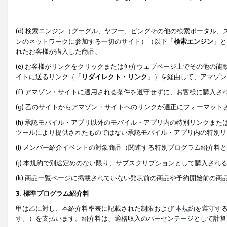
(d) 検索エンジン（グーグル、ヤフー、ビングその他の検索ポータル
ンのネットワークに参加する一切のサイト）（以下「
検索エンジン
」と
れたお客様が購入した商品、
(e) お客様がリンクをクリックまたは仲介ウェブページ上でその他の
イトに送るリンク（「
リダイレクト・リンク
」）を経由して、アマゾン
(f) アマゾン・サイトに適用される条件を遵守せずに、お客様に購入さ
(g) 乙のサイトからアマゾン・サイトへのリンクが適正にフォーマッ
(h) 承認モバイル・アプリ以外のモバイル・アプリ内の特別リンクまたはC
ツールにより提供されたものではない承認モバイル・アプリ内の特別リ
(i) メンバー紹介イベントの対象商品（関連する特別プログラム紹介料と
(j) 本規約で別途定めのない限り、サブスクリプションとして購入され
(k) 商品一覧ページに掲載されていない発表前の商品や予約開始前の商
3. 標準プログラム紹介料
甲は乙に対し、本紹介料率表に記載された制限および
本規約
を遵守す
す。）を支払います。紹介料は、適格収入のパーセンテージとして計算