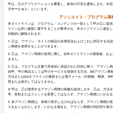
甲は、乙のアプリケーションを審査し、参加の可否を通知します。
本規
リケーション
」といいます。
アソシエイト・プログラム商
本ガイドラインは、プログラム・コンテンツの一部として甲が乙に提供
ラインは常に厳密に遵守することが要求され、本ガイドラインに違反し
自動的に解除されます。
1. 乙は、アマゾン・サイトの商品の在庫状況およびこれに対応する
ン商標を使用することができます。
2. 乙は、アマゾン商標の使用に際し、(i)本ガイドラインの最新版、およ
ません。
3. 乙は、プログラム文書で具体的に承認された目的に限り、アマゾン
(ii)甲、甲の商品もしくは甲のサービスを毀損する方法、(iii)アマ
方法または(iv)オフラインの素材または電子メール（印刷物、郵便、S
用または表示してはなりません。
4. 甲は、乙が使用するアマゾン商標の画像を提供します。乙は、方
率、色彩またはフォントを変更してはならず、アマゾン商標にいかなる
5. 各アマゾン商標は、単独で表示しなければならず、アマゾン商標
スをおくものとします。いかなる場合も、アマゾン商標の判読性や表示