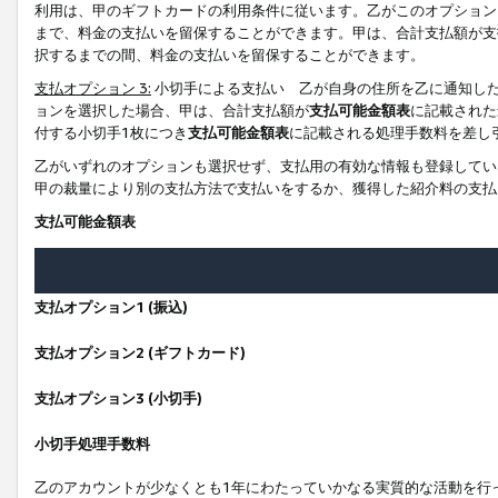
利用は、甲のギフトカードの利用条件に従います。乙がこのオプション
まで、料金の支払いを留保することができます。甲は、合計支払額が支
択するまでの間、料金の支払いを留保することができます。
支払オプション 3:
小切手による支払い 乙が自身の住所を乙に通知し
ョンを選択した場合、甲は、合計支払額が
支払可能金額表
に記載された
付する小切手1枚につき
支払可能金額表
に記載される処理手数料を差し
乙がいずれのオプションも選択せず、支払用の有効な情報も登録してい
甲の裁量により別の支払方法で支払いをするか、獲得した紹介料の支払
支払可能金額表
支払オプション1 (振込)
支払オプション2 (ギフトカード)
支払オプション3 (小切手)
小切手処理手数料
乙のアカウントが少なくとも1年にわたっていかなる実質的な活動を行