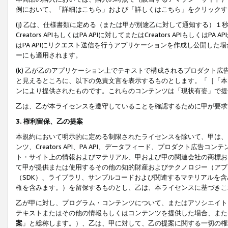
例において、「詳細はこちら」および「詳しくはこちら」をクリックす
(j) 乙は、仕様書類に定める（または甲が別途乙に対して通知する）
Creators APIもしくはPA APIに対してまたはCreators APIもしく
はPA APIにリクエスト送信を行うアプリケーションを作成し公開し
ーにも適用されます。
(k) 乙が乙のアプリケーション上でテキストで構成されるプロダクト
と見えるところに、以下の免責文言を表示するものとします。「［「本
ンにより提供されたものです。これらのコンテンツは「現状有姿」で提
乙は、乙が本ライセンスを遵守していることを確認するために甲が要求
3. 権利留保、乙の提案
本規約において明示的に定める制限されたライセンスを除いて、甲は、
ンツ、Creators API、PA API、データフィード、プロダクト
ト・サイト上の情報およびマテリアル、甲および甲の関連会社の商標お
て甲が提供または使用するその他の知的財産およびテクノロジー（アプ
（SDK）、ライブラリ、サンプルコードおよび関連するマテリアルを
権を含みます。）を留保するものとし、乙は、本ライセンスに基づきこ
乙が甲に対し、プログラム・コンテンツについて、またはアソシエイト
テキストまたはその他の情報もしくはコンテンツを提供した場合、また
案
」と総称します。）、乙は、甲に対して、乙の提案に関する一切の権