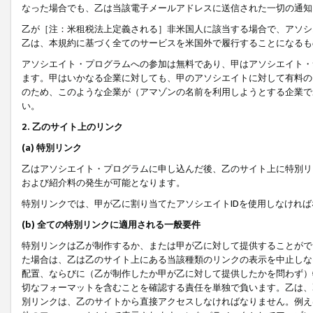
なった場合でも、乙は当該電子メールアドレスに送信された一切の通知
乙が［注：米租税法上定義される］非米国人に該当する場合で、アソシ
乙は、本規約に基づく全てのサービスを米国外で履行することになるも
アソシエイト・プログラムへの参加は無料であり、甲はアソシエイト・
ます。甲はいかなる企業に対しても、甲のアソシエイトに対して有料の
のため、このような企業が（アマゾンの名前を利用しようとする企業で
い。
2. 乙のサイト上のリンク
(a) 特別リンク
乙はアソシエイト・プログラムに申し込んだ後、乙のサイト上に特別リ
および紹介料の発生が可能となります。
特別リンクでは、甲が乙に割り当てたアソシエイトIDを使用しなけれ
(b) 全ての特別リンクに適用される一般要件
特別リンクは乙が制作するか、または甲が乙に対して提供することがで
た場合は、乙は乙のサイト上にある当該種類のリンクの表示を中止しな
配置、ならびに（乙が制作したか甲が乙に対して提供したかを問わず）
切なフォーマットを含むことを確認する責任を単独で負います。乙は、
別リンクは、乙のサイトから直接アクセスしなければなりません。例えば、