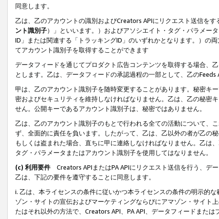
同意します。
乙は、乙のアカウントの識別およびCreators APIにリクエスト送
ント識別子
）」といいます。）およびアソシエイト・タグ・パラメータ（
ID」または関連する「トラッキングID」のいずれかとなります。）の両方
てアカウント識別子を取得することができます
データフィードを通じてプロダクト広告コンテンツを取得する場合、乙は、Cre
とします。乙は、データフィードの承認過程の一部として、乙のFeeds
甲は、乙のアカウント識別子を随時変更することがあります。秘密キー
密およびセキュリティを維持しなければなりません。乙は、乙の秘密キ
せん。公開キーであるアカウント識別子は、秘密ではありません。
乙は、乙のアカウント識別子のもとで行われる全ての活動について、こ
ず、全面的に責任を負います。したがって、乙は、乙以外の者が乙の秘
もしくは盗まれた場合、直ちに甲に連絡しなければなりません。乙は、
タグ・パラメータまたはアカウント識別子を使用してはなりません。
(c) 利用要件
Creators APIまたはPA APIにリクエスト送信を
乙は、下記の要件を遵守することに同意します。
i. 乙は、本ライセンスの条件に従いかつ本ライセンスの条件の明示的
ゾン・サイトの宣伝およびマーケティングならびにアマゾン・サイト上
たはそれ以外の方法で、Creators API、PA API、データフィー