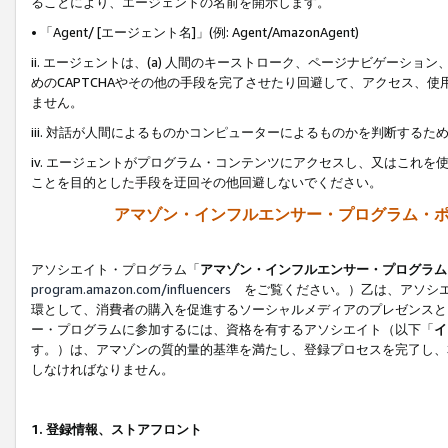
ることにより、エージェントの名前を開示します。
• 「Agent/ [エージェント名]」(例: Agent/AmazonAgent)
ii. エージェントは、(a) 人間のキーストローク、ページナビゲーシ
めのCAPTCHAやその他の手段を完了させたり回避して、アクセス、
ません。
iii. 対話が人間によるものかコンピューターによるものかを判断する
iv. エージェントがプログラム・コンテンツにアクセスし、又はこれ
ことを目的とした手段を迂回その他回避しないでください。
アマゾン・インフルエンサー・プログラム・
アソシエイト・プログラム「
アマゾン・インフルエンサー・プログラム
program.amazon.com/influencers
をご覧ください。）乙は、アソシエ
環として、消費者の購入を促進するソーシャルメディアのプレゼンスと
ー・プログラムに参加するには、資格を有するアソシエイト（以下「
イ
す。）は、アマゾンの質的量的基準を満たし、登録プロセスを完了し、
しなければなりません。
1.
登録情報、ストアフロント