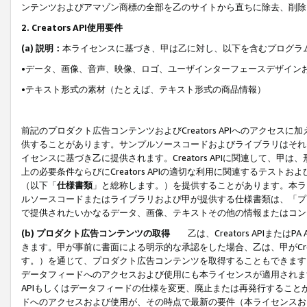
ンテンツおよびアマゾン商標の全部を乙のサイトから直ちに除去、削除
2. Creators API使用要件
(a) 説明：
本ライセンスに基づき、甲は乙に対し、以下を含むプログラ
•データ、画像、音声、映像、ロゴ、ユーザインターフェースデザイン
•テキスト形式の素材（たとえば、テキスト形式の商品情報）
前記のプロダクト広告コンテンツおよびCreators APIへのアクセスに
供することがあります。サンプルソースコードおよびライブラリはそれ
イセンスに基づき乙に提供されます。Creators APIに関連して
上の必要条件ならびにCreators APIの適切な利用に関連するテ
（以下「
仕様書類
」と総称します。）を提供することがあります。本ラ
ルソースコードまたはライブラリおよび甲が提供する仕様書類は、「プ
で提供されたいかなるデータ、画像、テキストその他の情報またはコン
(b) プロダクト広告コンテンツの取得
乙は、Creators APIま
きます。甲が事前に書面による明示的な承認をした場合、乙は、甲がCreator
す。）を通じて、プロダクト広告コンテンツを取得することもできます
データフィードへのアクセスおよび使用にも本ライセンスが適用されます。乙は
APIもしくはデータフィードの仕様を変更、廃止または再発行することがで
ドへのアクセスおよび使用が、その時点で最新の要件（本ライセンスお