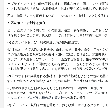
ェブサイトまたはその他の手段を通じて提供される、同じ、または類似
供される商品の「新品」の最低価格、および甲が乙に提供している場合
乙は、特別リンクを宣伝するために、Amazon上に特別リンクを投稿し
3. 乙のサイトに対する責任
乙は、乙のサイトに関して、その開発、運営、依存関係サービスおよび
任を負うものとします。例えば、乙は以下に関して単独で責任を負いま
(a) 乙のサイトおよび一切の関連設備の技術的運営、
(b) 本規約、全ての適用ある法令、条例、規則、政令、命令、ライセ
その他の適用ある政府当局の要件（開示（該当する場合は、米連邦取引
グ、データ保護およびプライバシー（該当する場合は、指令2002/58
（EU）2016/679）に関連するものを含む。）、ならびに乙とそ
される制限または要件を含む。）を遵守して、特別リンク及びプログラ
(c) 乙のサイトに掲載される素材（一切の商品説明およびその他の商
す。）の制作および掲載ならびにその正確性、完全性および適切性の確
(d) 甲の権利または他の個人もしくは団体の権利（著作権、商標、プ
違反または不正利用しない方法で、プログラム・コンテンツ、乙のサイ
ソシエイト・プログラム模倣品対策方針
への準拠の確保
(e) プライバシー規約その他を通じて、および第三者によるクッキー