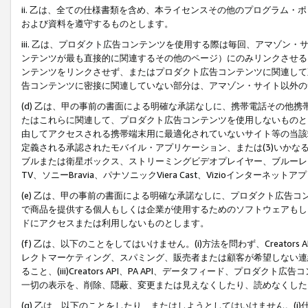
ii. 乙は、全ての仕様書類を含め、本ライセンスその他のプログラム
および資料を遵守するものとします。
iii. 乙は、プロダクト広告コンテンツを使用する際は毎回、アマゾ
ンテンツが最も直接的に関連するその他のページ）にのみリンクさせる
ンテンツをリンクさせず、またはプロダクト広告コンテンツに関連して
告コンテンツに密接に関連していない部分は、アマゾン・サイト以外の
(d) 乙は、甲の事前の書面による明確な承諾なしに、携帯電話その他
たはこれらに関連して、プロダクト広告コンテンツを使用しないものと
由してアクセスされる携帯端末用に最適化されていないサイト等の当該端
定義される承認されたモバイル・アプリケーション、または(3)いか
ブルまたは衛星ボックス、ストリーミングビデオプレイヤー、ブルーレイ
TV、ソニーBravia、パナソニックViera Cast、Vizioインター
(e) 乙は、甲の事前の書面による明確な承諾なしに、プロダクト広告
で商品を提供する個人もしくは企業が使用するためのソフトウェアもしくはその
ドにアクセスまたは利用しないものとします。
(f) 乙は、以下のことをしてはいけません。(i)方法を問わず、Creator
レクトマーケティング、スパミング、販売者または顧客が希望しない連
ること、(iii)Creators API、PA API、データフィード、プ
一切の表示を、削除、隠蔽、変更または見えなくしたり、読めなくした
(g) 乙は、以下のことをしたり、またはしようとしてはいけません。(