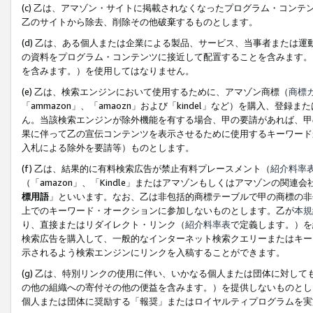
(c) 乙は、アマゾン・サイトに掲載されなくなったプログラム・コン
乙のサイトから除去、削除その他破棄するものとします。
(d) 乙は、ある個人または企業による製品、サービス、当事者または
の資料をプログラム・コンテンツに接近して配置することを含みます。
を含みます。）を使用してはなりません。
(e) 乙は、検索エンジンにおいて使用するために、アマゾン商標（
商標
「ammazon」、「amaozn」および「kindel」など）を購入
ん。当該検索エンジンが除外機能を有する場合、甲の要請があれば、甲
果に伴って乙の宣伝コンテンツを表示させるために使用するキーワード
入札による除外を要請等）ものとします。
(f) 乙は、結果的に有料検索広告が禁止有料プレースメント（
紹介料率
（「amazon」、「Kindle」またはアマゾンもしくはアマゾンの
標用語
」といいます。なお、乙は非包括的商標テーブルで甲の商標の非
上でのキーワード・オークションに参加しないものとします。乙が
本規
り、直接またはリダイレクト・リンク（
紹介料率表
で定義します。）を
検索広告を購入して、一般的なインターネット検索クエリーまたはキー
示されるよう検索エンジンにリンクを入稿することができます。
(g) 乙は、特別リンクの使用に伴い、いかなる個人または団体に対し
の他の組織への寄付その他の便益を含みます。）を提供しないものとし
個人または団体に奨励する「報奨」またはロイヤルティプログラムを実