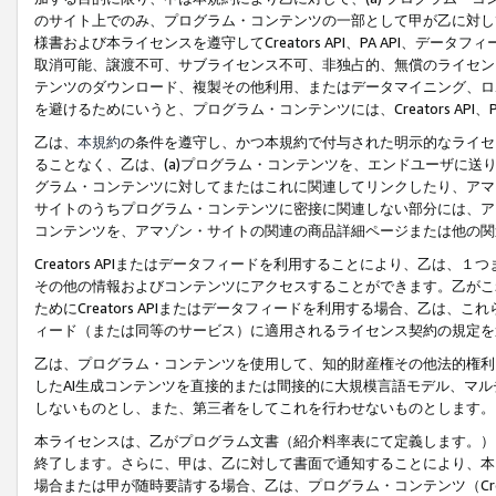
のサイト上でのみ、プログラム・コンテンツの一部として甲が乙に対し
様書および本ライセンスを遵守してCreators API、PA API、
取消可能、譲渡不可、サブライセンス不可、非独占的、無償のライセン
テンツのダウンロード、複製その他利用、またはデータマイニング、ロ
を避けるためにいうと、プログラム・コンテンツには、Creators AP
乙は、
本規約
の条件を遵守し、かつ本規約で付与された明示的なライセ
ることなく、乙は、(a)プログラム・コンテンツを、エンドユーザに
グラム・コンテンツに対してまたはこれに関連してリンクしたり、アマ
サイトのうちプログラム・コンテンツに密接に関連しない部分には、ア
コンテンツを、アマゾン・サイトの関連の商品詳細ページまたは他の関
Creators APIまたはデータフィードを利用することにより、乙は、
その他の情報およびコンテンツにアクセスすることができます。乙がこ
ためにCreators APIまたはデータフィードを利用する場合、乙は、こ
ィード（または同等のサービス）に適用されるライセンス契約の規定を
乙は、プログラム・コンテンツを使用して、知的財産権その他法的権利
したAI生成コンテンツを直接的または間接的に大規模言語モデル、マ
しないものとし、また、第三者をしてこれを行わせないものとします。
本ライセンスは、乙がプログラム文書（紹介料率表にて定義します。）
終了します。さらに、甲は、乙に対して書面で通知することにより、本
場合または甲が随時要請する場合、乙は、プログラム・コンテンツ（Cre