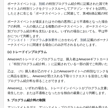
ボーナスイベントは、
別紙
の特別プログラム紹介料に記載された国で利
サイト上の特別リンクをクリックスルーしてアマゾン・サイトを訪問した
したときに生じる「ボーナスイベント」に関連して、第4(b)条記載の
ボーナスイベントが違反またはその他の悪用により不適格となった場合
アの利用、一人の個人による複数のボーナスイベント、ボーナスイベン
別プログラム紹介料を支払いません。いずれの場合においても、甲は甲
かについて判断します。
アソシエイト・プログラム参加要件
にかかわらず、
別紙
記載のボーナ
ーナスイベントに関連する場合にのみ許可されるものとします。
(c) トレードインプログラム
Amazonのトレードインプログラムでは、購入者はAmazonギフト
（「特別プログラム紹介料」）に記載されている一部の国でご利用いた
乙は、（1）購入者が乙のサイト上のAmazonサイトへの特別なリン
に商品を追加し、Amazonが受け入れる下取りリクエストを送信した場
プログラム紹介料を得ることができます。
Amazonは、いずれの場合も、トレードインイベントがプログラム文書
発生したか、または不適格となったかを独自の裁量により判断します。
5. プログラム紹介料の制限
アソシエイトタグは、アソシエイト・プログラムからの紹介料を受ける