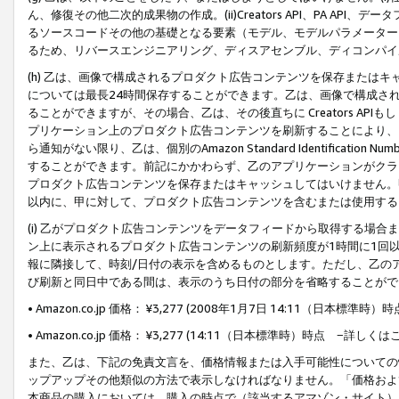
ん、修復その他二次的成果物の作成。(ii)Creators API、PA 
るソースコードその他の基礎となる要素（モデル、モデルパラメーター
るため、リバースエンジニアリング、ディスアセンブル、ディコンパイ
(h) 乙は、画像で構成されるプロダクト広告コンテンツを保存または
については最長24時間保存することができます。乙は、画像で構成さ
ることができますが、その場合、乙は、その後直ちに Creators AP
プリケーション上のプロダクト広告コンテンツを刷新することにより、
ら通知がない限り、乙は、個別のAmazon Standard Identification Nu
することができます。前記にかかわらず、乙のアプリケーションがクラ
プロダクト広告コンテンツを保存またはキャッシュしてはいけません。
以内に、甲に対して、プロダクト広告コンテンツを含むまたは使用する
(i) 乙がプロダクト広告コンテンツをデータフィードから取得する場合または
ン上に表示されるプロダクト広告コンテンツの刷新頻度が1時間に1回
報に隣接して、時刻/日付の表示を含めるものとします。ただし、乙の
び刷新と同日中である間は、表示のうち日付の部分を省略することがで
• Amazon.co.jp 価格： ¥3,277 (2008年1月7日 14:11（日本標準
• Amazon.co.jp 価格： ¥3,277 (14:11（日本標準時）時点 −詳しくは
また、乙は、下記の免責文言を、価格情報または入手可能性についての
ップアップその他類似の方法で表示しなければなりません。「価格およ
本商品の購入においては、購入の時点で（該当するアマゾン・サイト）