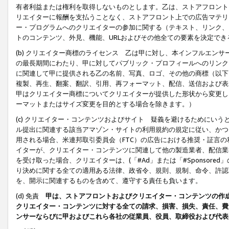
有者利益または権利を取得しないものとします。乙は、ストアフロントに
リエイターに報酬を支払うことなく、ストアフロント上での広告マテリア
ー・プログラムへのクリエイターの参加に関する（テキスト、リンク、
トのコンテンツ、外見、機能、URLおよびその他全ての要素を決定で
(b) クリエイター商標のライセンス 乙は甲に対し、本インフルエン
の最長期間にわたり、甲に対してパブリック・プロフィールへのリンク
に関連して甲に提供される乙の名前、写真、ロゴ、その他の商標（以下
複製、再生、翻案、翻訳、引用、再フォーマット、配信、送信および表
甲はクリエイター商標についてクリエイターが提供した形状から変更し
ーマットまたはサイズ変更を目的とする場合を除きます。）
(c) クリエイター・コンテンツおよびサイト 疑義を避けるためにい
ル提出に関連する該当アマゾン・サイトの利用規約の規定に従い、かつ、
用される場合、米連邦取引委員会（FTC）の広告における推奨・証言
イターが、クリエイター・コンテンツに関連して他の製造業者、配信業
を受け取った場合、クリエイターは、(「#Ad」または「#Sponsor
り決めに関する全ての適用ある法律、政省令、規則、規制、命令、許認
を、開示に関連するものを含めて、遵守する責任も負います。
(d) 免責
甲は、ストアフロントおよびクリエイター・コンテンツの作
クリエイター・コンテンツに対する全ての請求、損害、損失、責任、費
ンサーならびに甲およびこれら各社の従業員、役員、取締役および代表