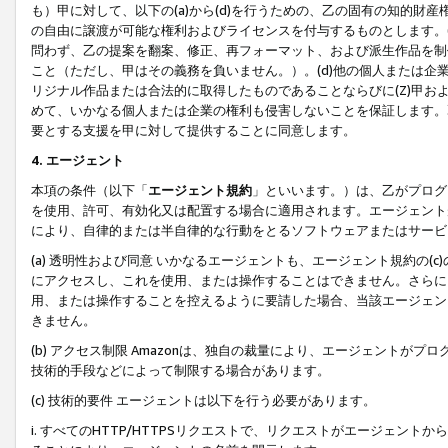
も）甲に対して、以下の(a)から(d)を行うための、乙の固有の知的
の自由に譲渡が可能な権利およびライセンスを付与するものとします。(
問わず、乙の提案を翻案、修正、再フォーマット、および派生作品を制
こと（ただし、甲はその義務を負いません。）。(d)他の個人または企
リジナル作品または合法的に取得したものであることならびに(Z)甲
めて、いかなる個人または企業の権利も侵害しないことを保証します。
要とする支援を甲に対して提供することに同意します。
4. エージェント
本項の条件（以下「
エージェント規約
」といいます。）は、乙がプログ
を使用、許可、有効化又は配置する場合に適用されます。エージェント
により、自律的または半自律的な行動をとるソフトウェアまたはサービ
(a) 透明性および同意 いかなるエージェントも、エージェント規約の
にアクセスし、これを使用、または操作することはできません。さらに、
用、または操作することを控えるように要請した場合、当該エージェン
きません。
(b) アクセス制限 Amazonは、独自の裁量により、エージェント
技術的手段などによって制限する場合があります。
(c) 技術的要件 エージェントは以下を行う必要があります。
i. すべてのHTTP/HTTPSリクエストで、リクエストがエージェ