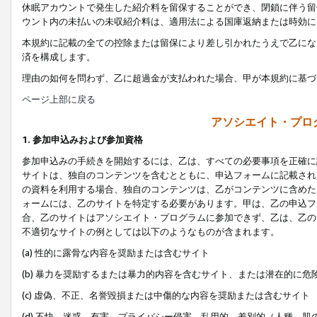
休眠アカウントで発生した紹介料を留保することができ、閉鎖に伴う留
ウント内の未払いの未収紹介料は、適用法による国庫返納または時効に
本規約に記載の全ての控除または留保により差し引かれたうえで乙にな
済を構成します。
理由の如何を問わず、乙に超過金が支払われた場合、甲が本規約に基づ
ページ上部に戻る
アソシエイト・プロ
1. 参加申込みおよび参加資格
参加申込みの手続きを開始するには、乙は、すべての必要事項を正確に
サイトは、独自のコンテンツを含むとともに、申込フォームに記載され
の資料を利用する場合、独自のコンテンツは、乙がコンテンツに含めた
ォームには、乙のサイトを特定する必要があります。甲は、乙の申込フ
合、乙のサイトはアソシエイト・プログラムに参加できず、乙は、乙の
不適切なサイトの例としては以下のようなものが含まれます。
(a) 性的に露骨な内容を奨励または含むサイト
(b) 暴力を奨励するまたは暴力的内容を含むサイト、または潜在的に
(c) 虚偽、不正、名誉毀損または中傷的な内容を奨励または含むサイト
(d) 不快、迷惑、有害、プライバシー侵害、乱用的、差別的（人種、