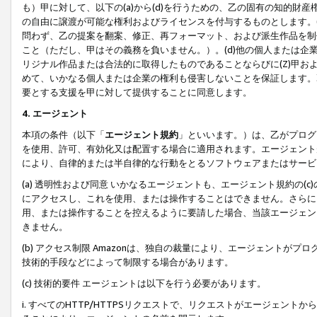
も）甲に対して、以下の(a)から(d)を行うための、乙の固有の知的
の自由に譲渡が可能な権利およびライセンスを付与するものとします。(
問わず、乙の提案を翻案、修正、再フォーマット、および派生作品を制
こと（ただし、甲はその義務を負いません。）。(d)他の個人または企
リジナル作品または合法的に取得したものであることならびに(Z)甲
めて、いかなる個人または企業の権利も侵害しないことを保証します。
要とする支援を甲に対して提供することに同意します。
4. エージェント
本項の条件（以下「
エージェント規約
」といいます。）は、乙がプログ
を使用、許可、有効化又は配置する場合に適用されます。エージェント
により、自律的または半自律的な行動をとるソフトウェアまたはサービ
(a) 透明性および同意 いかなるエージェントも、エージェント規約の
にアクセスし、これを使用、または操作することはできません。さらに、
用、または操作することを控えるように要請した場合、当該エージェン
きません。
(b) アクセス制限 Amazonは、独自の裁量により、エージェント
技術的手段などによって制限する場合があります。
(c) 技術的要件 エージェントは以下を行う必要があります。
i. すべてのHTTP/HTTPSリクエストで、リクエストがエージェ