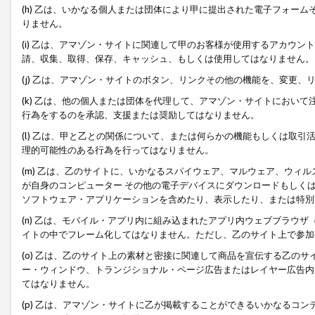
(h) 乙は、いかなる個人または団体により甲に提出された電子フォー
りません。
(i) 乙は、アマゾン・サイトに関連して甲のお客様が使用するアカウ
請、収集、取得、保存、キャッシュ、もしくは使用してはなりません。
(j) 乙は、アマゾン・サイトのボタン、リンクその他の機能を、変更
(k) 乙は、他の個人または団体を代理して、アマゾン・サイトにおい
行為をするのを承認、支援または奨励してはなりません。
(l) 乙は、甲と乙との関係について、または何らかの機能もしくは取
理的可能性のある行為を行ってはなりません。
(m) 乙は、乙のサイトに、いかなるスパイウェア、マルウェア、ウィ
が自身のコンピューター その他の電子デバイスにダウンロードもしく
ソフトウェア・アプリケーションを含めたり、表示したり、または特別
(n) 乙は、モバイル・アプリ内に組み込まれたアプリ内ウェブブラウザ
イトの中でフレーム化してはなりません。ただし、乙のサイト上で参加
(o) 乙は、乙のサイト上の素材と密接に関連して商品を宣伝する乙の
ー・ウィンドウ、トランジショナル・ページ広告またはレイヤー広告内
てはなりません。
(p) 乙は、アマゾン・サイトに乙が掲載することができるいかなるコ