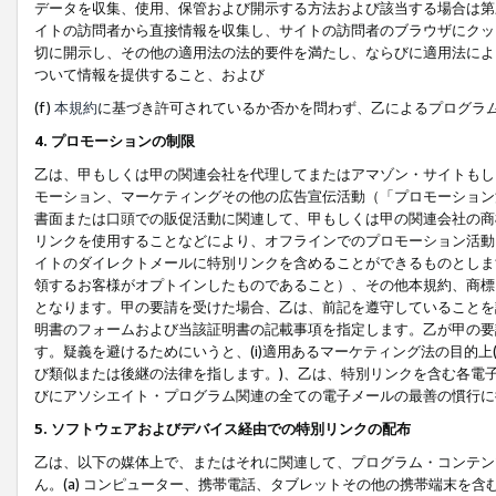
データを収集、使用、保管および開示する方法および該当する場合は第
イトの訪問者から直接情報を収集し、サイトの訪問者のブラウザにクッ
切に開示し、その他の適用法の法的要件を満たし、ならびに適用法によ
ついて情報を提供すること、および
(f)
本規約
に基づき許可されているか否かを問わず、乙によるプログラ
4. プロモーションの制限
乙は、甲もしくは甲の関連会社を代理してまたはアマゾン・サイトもし
モーション、マーケティングその他の広告宣伝活動（「プロモーション
書面または口頭での販促活動に関連して、甲もしくは甲の関連会社の商
リンクを使用することなどにより、オフラインでのプロモーション活動
イトのダイレクトメールに特別リンクを含めることができるものとしま
領するお客様がオプトインしたものであること）、その他本規約、商標
となります。甲の要請を受けた場合、乙は、前記を遵守していることを
明書のフォームおよび当該証明書の記載事項を指定します。乙が甲の要
す。疑義を避けるためにいうと、(i)適用あるマーケティング法の目的上(例
び類似または後継の法律を指します。)、乙は、特別リンクを含む各電子
びにアソシエイト・プログラム関連の全ての電子メールの最善の慣行に
5. ソフトウェアおよびデバイス経由での特別リンクの配布
乙は、以下の媒体上で、またはそれに関連して、プログラム・コンテン
ん。(a) コンピューター、携帯電話、タブレットその他の携帯端末を