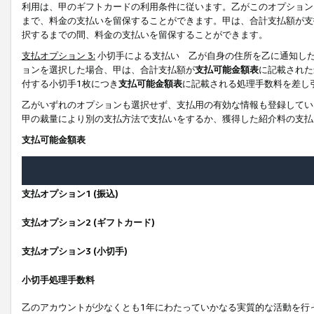
利用は、甲のギフトカードの利用条件に従います。乙がこのオプション
まで、料金の支払いを留保することができます。甲は、合計支払額が支
択するまでの間、料金の支払いを留保することができます。
支払オプション 3:
小切手による支払い 乙が自身の住所を乙に通知し
ョンを選択した場合、甲は、合計支払額が
支払可能金額表
に記載された
付する小切手1枚につき
支払可能金額表
に記載される処理手数料を差し
乙がいずれのオプションも選択せず、支払用の有効な情報も登録してい
甲の裁量により別の支払方法で支払いをするか、獲得した紹介料の支払
支払可能金額表
支払オプション1 (振込)
支払オプション2 (ギフトカード)
支払オプション3 (小切手)
小切手処理手数料
乙のアカウントが少なくとも1年にわたっていかなる実質的な活動を行