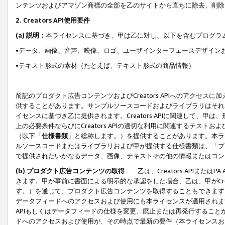
ンテンツおよびアマゾン商標の全部を乙のサイトから直ちに除去、削除
2. Creators API使用要件
(a) 説明：
本ライセンスに基づき、甲は乙に対し、以下を含むプログラ
•データ、画像、音声、映像、ロゴ、ユーザインターフェースデザイン
•テキスト形式の素材（たとえば、テキスト形式の商品情報）
前記のプロダクト広告コンテンツおよびCreators APIへのアクセスに
供することがあります。サンプルソースコードおよびライブラリはそれ
イセンスに基づき乙に提供されます。Creators APIに関連して
上の必要条件ならびにCreators APIの適切な利用に関連するテ
（以下「
仕様書類
」と総称します。）を提供することがあります。本ラ
ルソースコードまたはライブラリおよび甲が提供する仕様書類は、「プ
で提供されたいかなるデータ、画像、テキストその他の情報またはコン
(b) プロダクト広告コンテンツの取得
乙は、Creators APIま
きます。甲が事前に書面による明示的な承認をした場合、乙は、甲がCreator
す。）を通じて、プロダクト広告コンテンツを取得することもできます
データフィードへのアクセスおよび使用にも本ライセンスが適用されます。乙は
APIもしくはデータフィードの仕様を変更、廃止または再発行することがで
ドへのアクセスおよび使用が、その時点で最新の要件（本ライセンスお