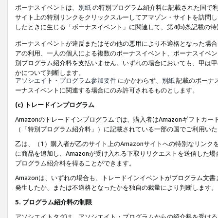
ボーナスイベントは、
別紙
の特別プログラム紹介料に記載された国で利
サイト上の特別リンクをクリックスルーしてアマゾン・サイトを訪問した
したときに生じる「ボーナスイベント」に関連して、第4(b)条記載の
ボーナスイベントが違反またはその他の悪用により不適格となった場合
アの利用、一人の個人による複数のボーナスイベント、ボーナスイベン
別プログラム紹介料を支払いません。いずれの場合においても、甲は甲
かについて判断します。
アソシエイト・プログラム参加要件
にかかわらず、
別紙
記載のボーナ
ーナスイベントに関連する場合にのみ許可されるものとします。
(c) トレードインプログラム
Amazonのトレードインプログラムでは、購入者はAmazonギフト
（「特別プログラム紹介料」）に記載されている一部の国でご利用いた
乙は、（1）購入者が乙のサイト上のAmazonサイトへの特別なリン
に商品を追加し、Amazonが受け入れる下取りリクエストを送信した場
プログラム紹介料を得ることができます。
Amazonは、いずれの場合も、トレードインイベントがプログラム文書
発生したか、または不適格となったかを独自の裁量により判断します。
5. プログラム紹介料の制限
アソシエイトタグは、アソシエイト・プログラムからの紹介料を受ける