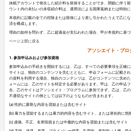
休眠アカウントで発生した紹介料を留保することができ、閉鎖に伴う留
ウント内の未払いの未収紹介料は、適用法による国庫返納または時効に
本規約に記載の全ての控除または留保により差し引かれたうえで乙にな
済を構成します。
理由の如何を問わず、乙に超過金が支払われた場合、甲が本規約に基づ
ページ上部に戻る
アソシエイト・プロ
1. 参加申込みおよび参加資格
参加申込みの手続きを開始するには、乙は、すべての必要事項を正確に
サイトは、独自のコンテンツを含むとともに、申込フォームに記載され
の資料を利用する場合、独自のコンテンツは、乙がコンテンツに含めた
ォームには、乙のサイトを特定する必要があります。甲は、乙の申込フ
合、乙のサイトはアソシエイト・プログラムに参加できず、乙は、乙の
不適切なサイトの例としては以下のようなものが含まれます。
(a) 性的に露骨な内容を奨励または含むサイト
(b) 暴力を奨励するまたは暴力的内容を含むサイト、または潜在的に
(c) 虚偽、不正、名誉毀損または中傷的な内容を奨励または含むサイト
(d) 不快、迷惑、有害、プライバシー侵害、乱用的、差別的（人種、