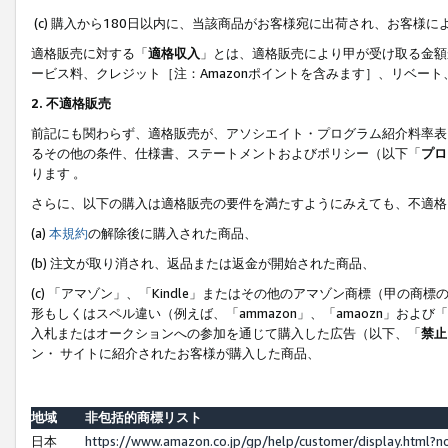
(c) 購入から180日以内に、当該商品がお客様宛に出荷され、お客
適格販売に対する「
適格収入
」とは、適格販売により甲が受け取る金額
ービス料、クレジット［注：Amazonポイントを含みます］、リベー
2. 不適格販売
前記にも関わらず、適格販売が、アソシエイト・プログラム紹介料率表
るその他の条件、仕様書、ステートメントおよびポリシー（以下「
プロ
ります 。
さらに、以下の購入は適格販売の要件を満たすようにみえても、不適格
(a)
本規約
の解除後に購入された商品、
(b) 注文が取り消され、返品または返金が開始された商品、
(c) 「アマゾン」、「Kindle」またはその他のアマゾン商標（甲
形もしくはスペル違い（例えば、「ammazon」、「amaozn」およ
入札またはオークションへの参加を通じて購入した広告（以下、「
禁止
ン・ サイトに紹介されたお客様が購入した商品、
地域
非包括的商標リスト
日本
https://www.amazon.co.jp/gp/help/customer/display.html