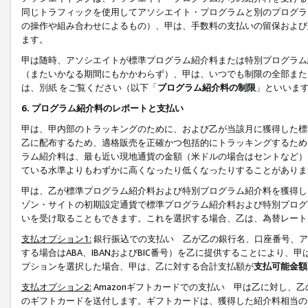
同じトラフィックを使用してアソシエイト・プログラムと別のプログラ
の操作や組み合わせによるもの）、甲は、手数料の支払いの留保および
ます。
甲は随時、アソシエイトが標準プログラム紹介料または特別プログラム
（またいかなる期間にもかかわらず）、甲は、いつでも制限の全部また
は、
別紙
をご覧ください（以下「
プログラム紹介料の制限
」といいま
6. プログラム紹介料のレポートと支払い
甲は、甲内部のトラッキングのために、および乙が当該月に獲得した標
乙に配布するため、適格販売を正確かつ包括的にトラッキングするため
ラム紹介料は、最も近い現地通貨の金額（米ドルの場合はセントなど）
ている水準よりもわずかに高くなったり低くなったりすることがありま
甲は、乙が標準プログラム紹介料および特別プログラム紹介料を獲得し
ゾン・サイトの初期設定通貨で標準プログラム紹介料および特別プログ
いを受け取ることもできます。これを選択する場合、乙は、為替レート
支払オプション1:
銀行振込での支払い 乙が乙の銀行名、口座番号、ア
する場合はABA、IBANおよびBIC番号）を乙に提供することにより
プションを選択した場合、甲は、乙に対する合計支払額が
支払可能金額
支払オプション2:
Amazonギフトカードでの支払い 甲は乙に対し、
のギフトカードを送付します。ギフトカードは、獲得した紹介料相当の