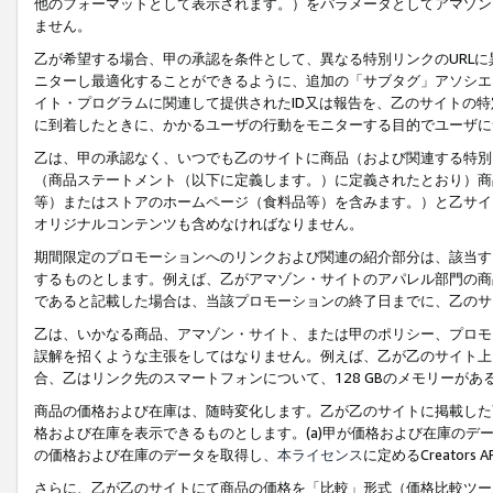
他のフォーマットとして表示されます。）をパラメータとしてアマゾン
ません。
乙が希望する場合、甲の承認を条件として、異なる特別リンクのURL
ニターし最適化することができるように、追加の「サブタグ」アソシエ
イト・プログラムに関連して提供されたID又は報告を、乙のサイトの
に到着したときに、かかるユーザの行動をモニターする目的でユーザに
乙は、甲の承認なく、いつでも乙のサイトに商品（および関連する特別
（商品ステートメント（以下に定義します。）に定義されたとおり）商
等）またはストアのホームページ（食料品等）を含みます。）と乙サイ
オリジナルコンテンツも含めなければなりません。
期間限定のプロモーションへのリンクおよび関連の紹介部分は、該当す
するものとします。例えば、乙がアマゾン・サイトのアパレル部門の商
であると記載した場合は、当該プロモーションの終了日までに、乙のサ
乙は、いかなる商品、アマゾン・サイト、または甲のポリシー、プロモ
誤解を招くような主張をしてはなりません。例えば、乙が乙のサイト上に
合、乙はリンク先のスマートフォンについて、128 GBのメモリーが
商品の価格および在庫は、随時変化します。乙が乙のサイトに掲載した
格および在庫を表示できるものとします。(a)甲が価格および在庫のデータを
の価格および在庫のデータを取得し、
本ライセンス
に定めるCreator
さらに、乙が乙のサイトにて商品の価格を「比較」形式（価格比較ツー