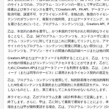
のサイト上でのみ、プログラム・コンテンツの一部として甲が乙に対し
様書および本ライセンスを遵守してCreators API、PA API、
取消可能、譲渡不可、サブライセンス不可、非独占的、無償のライセン
テンツのダウンロード、複製その他利用、またはデータマイニング、ロ
を避けるためにいうと、プログラム・コンテンツには、Creators AP
乙は、
本規約
の条件を遵守し、かつ本規約で付与された明示的なライセ
ることなく、乙は、(a)プログラム・コンテンツを、エンドユーザに
グラム・コンテンツに対してまたはこれに関連してリンクしたり、アマ
サイトのうちプログラム・コンテンツに密接に関連しない部分には、ア
コンテンツを、アマゾン・サイトの関連の商品詳細ページまたは他の関
Creators APIまたはデータフィードを利用することにより、乙は、
その他の情報およびコンテンツにアクセスすることができます。乙がこ
ためにCreators APIまたはデータフィードを利用する場合、乙は、こ
ィード（または同等のサービス）に適用されるライセンス契約の規定を
乙は、プログラム・コンテンツを使用して、知的財産権その他法的権利
したAI生成コンテンツを直接的または間接的に大規模言語モデル、マ
しないものとし、また、第三者をしてこれを行わせないものとします。
本ライセンスは、乙がプログラム文書（紹介料率表にて定義します。）
終了します。さらに、甲は、乙に対して書面で通知することにより、本
場合または甲が随時要請する場合、乙は、プログラム・コンテンツ（Cre