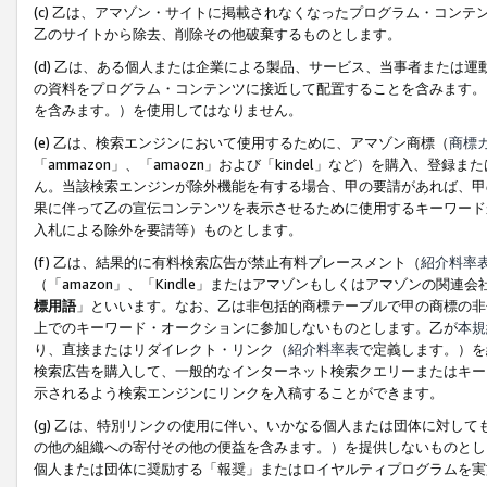
(c) 乙は、アマゾン・サイトに掲載されなくなったプログラム・コン
乙のサイトから除去、削除その他破棄するものとします。
(d) 乙は、ある個人または企業による製品、サービス、当事者または
の資料をプログラム・コンテンツに接近して配置することを含みます。
を含みます。）を使用してはなりません。
(e) 乙は、検索エンジンにおいて使用するために、アマゾン商標（
商標
「ammazon」、「amaozn」および「kindel」など）を購入
ん。当該検索エンジンが除外機能を有する場合、甲の要請があれば、甲
果に伴って乙の宣伝コンテンツを表示させるために使用するキーワード
入札による除外を要請等）ものとします。
(f) 乙は、結果的に有料検索広告が禁止有料プレースメント（
紹介料率
（「amazon」、「Kindle」またはアマゾンもしくはアマゾンの
標用語
」といいます。なお、乙は非包括的商標テーブルで甲の商標の非
上でのキーワード・オークションに参加しないものとします。乙が
本規
り、直接またはリダイレクト・リンク（
紹介料率表
で定義します。）を
検索広告を購入して、一般的なインターネット検索クエリーまたはキー
示されるよう検索エンジンにリンクを入稿することができます。
(g) 乙は、特別リンクの使用に伴い、いかなる個人または団体に対し
の他の組織への寄付その他の便益を含みます。）を提供しないものとし
個人または団体に奨励する「報奨」またはロイヤルティプログラムを実