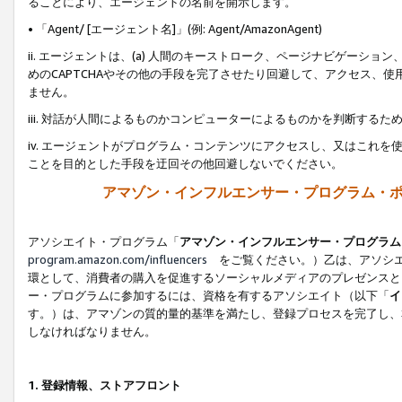
ることにより、エージェントの名前を開示します。
• 「Agent/ [エージェント名]」(例: Agent/AmazonAgent)
ii. エージェントは、(a) 人間のキーストローク、ページナビゲーシ
めのCAPTCHAやその他の手段を完了させたり回避して、アクセス、
ません。
iii. 対話が人間によるものかコンピューターによるものかを判断する
iv. エージェントがプログラム・コンテンツにアクセスし、又はこれ
ことを目的とした手段を迂回その他回避しないでください。
アマゾン・インフルエンサー・プログラム・
アソシエイト・プログラム「
アマゾン・インフルエンサー・プログラム
program.amazon.com/influencers
をご覧ください。）乙は、アソシエ
環として、消費者の購入を促進するソーシャルメディアのプレゼンスと
ー・プログラムに参加するには、資格を有するアソシエイト（以下「
イ
す。）は、アマゾンの質的量的基準を満たし、登録プロセスを完了し、
しなければなりません。
1.
登録情報、ストアフロント