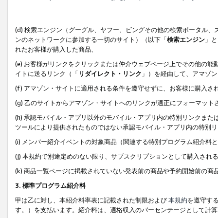
(d) 検索エンジン（グーグル、ヤフー、ビングその他の検索ポータル
ンのネットワークに参加する一切のサイト）（以下「
検索エンジン
」と
れたお客様が購入した商品、
(e) お客様がリンクをクリックまたは仲介ウェブページ上でその他の
イトに送るリンク（「
リダイレクト・リンク
」）を経由して、アマゾン
(f) アマゾン・サイトに適用される条件を遵守せずに、お客様に購入さ
(g) 乙のサイトからアマゾン・サイトへのリンクが適正にフォーマッ
(h) 承認モバイル・アプリ以外のモバイル・アプリ内の特別リンクまたはC
ツールにより提供されたものではない承認モバイル・アプリ内の特別リ
(i) メンバー紹介イベントの対象商品（関連する特別プログラム紹介料と
(j) 本規約で別途定めのない限り、サブスクリプションとして購入され
(k) 商品一覧ページに掲載されていない発表前の商品や予約開始前の商
3. 標準プログラム紹介料
甲は乙に対し、本紹介料率表に記載された制限および
本規約
を遵守す
す。）を支払います。紹介料は、適格収入のパーセンテージとして計算