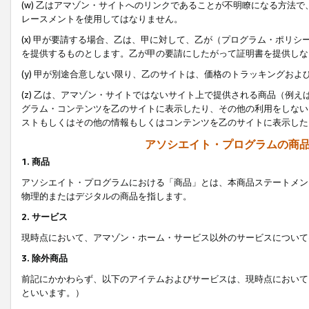
(w) 乙はアマゾン・サイトへのリンクであることが不明瞭になる方法
レースメントを使用してはなりません。
(x) 甲が要請する場合、乙は、甲に対して、乙が（プログラム・ポリ
を提供するものとします。乙が甲の要請にしたがって証明書を提供しな
(y) 甲が別途合意しない限り、乙のサイトは、価格のトラッキングお
(z) 乙は、アマゾン・サイトではないサイト上で提供される商品（例
グラム・コンテンツを乙のサイトに表示したり、その他の利用をしない
ストもしくはその他の情報もしくはコンテンツを乙のサイトに表示した
アソシエイト・プログラムの商
1. 商品
アソシエイト・プログラムにおける「商品」とは、本商品ステートメン
物理的またはデジタルの商品を指します。
2. サービス
現時点において、アマゾン・ホーム・サービス以外のサービスについて
3. 除外商品
前記にかかわらず、以下のアイテムおよびサービスは、現時点において
といいます。）