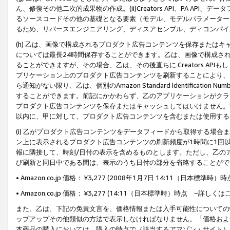
ん、修復その他二次的成果物の作成。(ii)Creators API、PA 
るソースコードその他の基礎となる要素（モデル、モデルパラメーター
るため、リバースエンジニアリング、ディスアセンブル、ディコンパイ
(h) 乙は、画像で構成されるプロダクト広告コンテンツを保存または
については最長24時間保存することができます。乙は、画像で構成さ
ることができますが、その場合、乙は、その後直ちに Creators AP
プリケーション上のプロダクト広告コンテンツを刷新することにより、
ら通知がない限り、乙は、個別のAmazon Standard Identification Nu
することができます。前記にかかわらず、乙のアプリケーションがクラ
プロダクト広告コンテンツを保存またはキャッシュしてはいけません。
以内に、甲に対して、プロダクト広告コンテンツを含むまたは使用する
(i) 乙がプロダクト広告コンテンツをデータフィードから取得する場合または
ン上に表示されるプロダクト広告コンテンツの刷新頻度が1時間に1回
報に隣接して、時刻/日付の表示を含めるものとします。ただし、乙の
び刷新と同日中である間は、表示のうち日付の部分を省略することがで
• Amazon.co.jp 価格： ¥3,277 (2008年1月7日 14:11（日本標準
• Amazon.co.jp 価格： ¥3,277 (14:11（日本標準時）時点 −詳しくは
また、乙は、下記の免責文言を、価格情報または入手可能性についての
ップアップその他類似の方法で表示しなければなりません。「価格およ
本商品の購入においては、購入の時点で（該当するアマゾン・サイト）