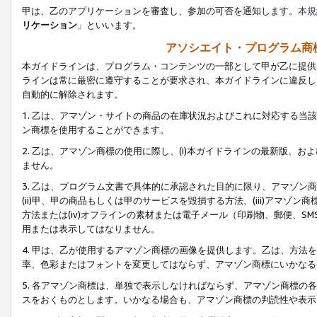
甲は、乙のアプリケーションを審査し、参加の可否を通知します。
本規
リケーション
」といいます。
アソシエイト・プログラム商
本ガイドラインは、プログラム・コンテンツの一部として甲が乙に提供
ラインは常に厳密に遵守することが要求され、本ガイドラインに違反し
自動的に解除されます。
1. 乙は、アマゾン・サイトの商品の在庫状況およびこれに対応する
ン商標を使用することができます。
2. 乙は、アマゾン商標の使用に際し、(i)本ガイドラインの最新版、およ
ません。
3. 乙は、プログラム文書で具体的に承認された目的に限り、アマゾン
(ii)甲、甲の商品もしくは甲のサービスを毀損する方法、(iii)アマ
方法または(iv)オフラインの素材または電子メール（印刷物、郵便、S
用または表示してはなりません。
4. 甲は、乙が使用するアマゾン商標の画像を提供します。乙は、方
率、色彩またはフォントを変更してはならず、アマゾン商標にいかなる
5. 各アマゾン商標は、単独で表示しなければならず、アマゾン商標
スをおくものとします。いかなる場合も、アマゾン商標の判読性や表示