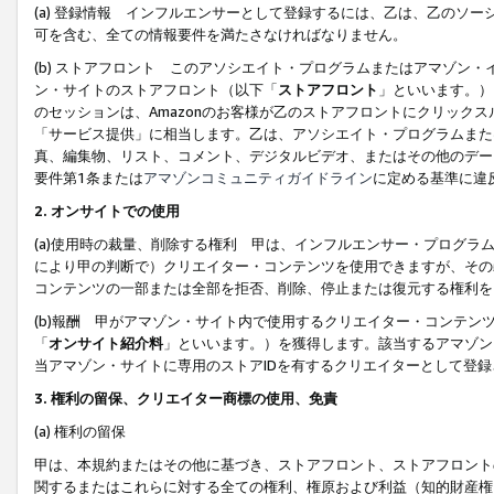
(a) 登録情報 インフルエンサーとして登録するには、乙は、乙のソ
可を含む、全ての情報要件を満たさなければなりません。
(b) ストアフロント このアソシエイト・プログラムまたはアマゾン
ン・サイトのストアフロント（以下「
ストアフロント
」といいます。）
のセッションは、Amazonのお客様が乙のストアフロントにクリック
「サービス提供」に相当します。乙は、アソシエイト・プログラムまた
真、編集物、リスト、コメント、デジタルビデオ、またはその他のデー
要件第1条または
アマゾンコミュニティガイドライン
に定める基準に違
2.
オンサイトでの使用
(a)使用時の裁量、削除する権利 甲は、インフルエンサー・プログラ
により甲の判断で）クリエイター・コンテンツを使用できますが、その
コンテンツの一部または全部を拒否、削除、停止または復元する権利を
(b)報酬 甲がアマゾン・サイト内で使用するクリエイター・コンテン
「
オンサイト紹介料
」といいます。）を獲得します。該当するアマゾン
当アマゾン・サイトに専用のストアIDを有するクリエイターとして登
3.
権利の留保、クリエイター商標の使用、免責
(a) 権利の留保
甲は、本規約またはその他に基づき、ストアフロント、ストアフロント
関するまたはこれらに対する全ての権利、権原および利益（知的財産権