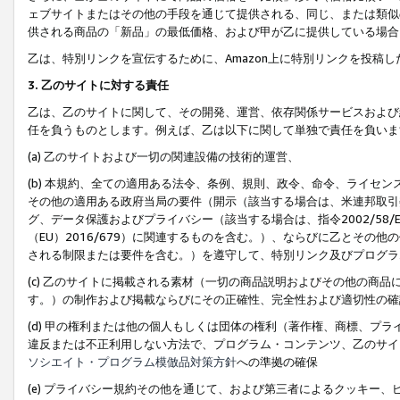
ェブサイトまたはその他の手段を通じて提供される、同じ、または類似
供される商品の「新品」の最低価格、および甲が乙に提供している場合
乙は、特別リンクを宣伝するために、Amazon上に特別リンクを投稿し
3. 乙のサイトに対する責任
乙は、乙のサイトに関して、その開発、運営、依存関係サービスおよび
任を負うものとします。例えば、乙は以下に関して単独で責任を負いま
(a) 乙のサイトおよび一切の関連設備の技術的運営、
(b) 本規約、全ての適用ある法令、条例、規則、政令、命令、ライセ
その他の適用ある政府当局の要件（開示（該当する場合は、米連邦取引
グ、データ保護およびプライバシー（該当する場合は、指令2002/58
（EU）2016/679）に関連するものを含む。）、ならびに乙とそ
される制限または要件を含む。）を遵守して、特別リンク及びプログラ
(c) 乙のサイトに掲載される素材（一切の商品説明およびその他の商
す。）の制作および掲載ならびにその正確性、完全性および適切性の確
(d) 甲の権利または他の個人もしくは団体の権利（著作権、商標、プ
違反または不正利用しない方法で、プログラム・コンテンツ、乙のサイ
ソシエイト・プログラム模倣品対策方針
への準拠の確保
(e) プライバシー規約その他を通じて、および第三者によるクッキー