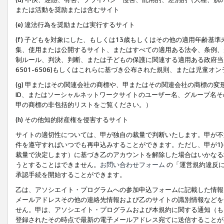
または活動を奨励または含むサイト
(e) 違法行為を奨励または実行するサイト
(f) 子どもを対象にした、もしくは13歳もしくはその他の適用年齢
集、使用または公開するサイト、またはすべての適用ある法令、条例、
制ルール、判決、判断、または子どもの保護に関連する適用ある政府当局の要
6501-6506)もしくはこれらに基づき公布された規則、または児童オ
(g) 甲またはその関連会社の商標や、甲またはその関連会社の商標の
ID、またはソーシャルネットワークサイトのユーザー名、グループ名
甲の商標の非包括的リストをご覧ください。）
(h) その他知的財産権を侵害するサイト
サイトの適切性については、甲が独自の裁量で判断いたします。甲が不
件を遵守すればいつでも再申込みすることができます。ただし、甲が1)
裁量で決定します）に基づき乙のアカウントを解除した場合はいかなる
うとすることはできません。
お問い合わせフォーム
の「運営規約違反に
承認手続を開始することができます。
乙は、アソシエイト・プログラムへの参加申込フォームに記載した情報
メールアドレスその他の連絡先情報および乙のサイトの識別情報などを
せん。甲は、アソシエイト・プログラムおよび本規約に関する通知（も
登録されたその時点で最新の電子メールアドレス宛てに送信することが