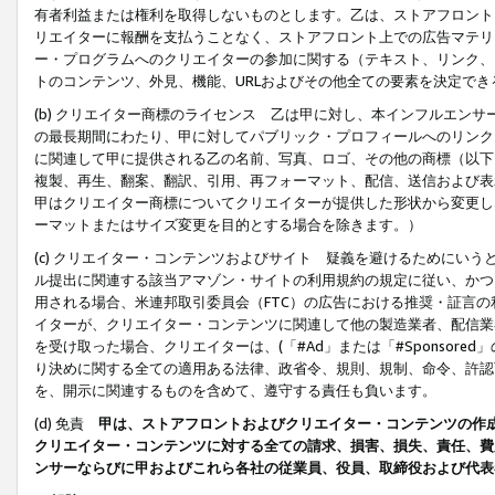
有者利益または権利を取得しないものとします。乙は、ストアフロントに
リエイターに報酬を支払うことなく、ストアフロント上での広告マテリア
ー・プログラムへのクリエイターの参加に関する（テキスト、リンク、
トのコンテンツ、外見、機能、URLおよびその他全ての要素を決定で
(b) クリエイター商標のライセンス 乙は甲に対し、本インフルエン
の最長期間にわたり、甲に対してパブリック・プロフィールへのリンク
に関連して甲に提供される乙の名前、写真、ロゴ、その他の商標（以下
複製、再生、翻案、翻訳、引用、再フォーマット、配信、送信および表
甲はクリエイター商標についてクリエイターが提供した形状から変更し
ーマットまたはサイズ変更を目的とする場合を除きます。）
(c) クリエイター・コンテンツおよびサイト 疑義を避けるためにい
ル提出に関連する該当アマゾン・サイトの利用規約の規定に従い、かつ、
用される場合、米連邦取引委員会（FTC）の広告における推奨・証言
イターが、クリエイター・コンテンツに関連して他の製造業者、配信業
を受け取った場合、クリエイターは、(「#Ad」または「#Sponsor
り決めに関する全ての適用ある法律、政省令、規則、規制、命令、許認
を、開示に関連するものを含めて、遵守する責任も負います。
(d) 免責
甲は、ストアフロントおよびクリエイター・コンテンツの作
クリエイター・コンテンツに対する全ての請求、損害、損失、責任、費
ンサーならびに甲およびこれら各社の従業員、役員、取締役および代表