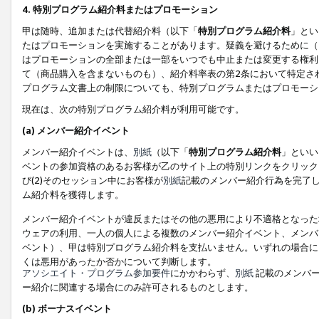
4. 特別プログラム紹介料またはプロモーション
甲は随時、追加または代替紹介料（以下「
特別プログラム紹介料
」とい
たはプロモーションを実施することがあります。疑義を避けるために（
はプロモーションの全部または一部をいつでも中止または変更する権利
て（商品購入を含まないものも）、紹介料率表の第2条において特定さ
プログラム文書上の制限についても、特別プログラムまたはプロモーシ
現在は、次の特別プログラム紹介料が利用可能です。
(a) メンバー紹介イベント
メンバー紹介イベントは、
別紙
（以下「
特別プログラム紹介料
」といい
ベントの参加資格のあるお客様が乙のサイト上の特別リンクをクリック
び(2)そのセッション中にお客様が
別紙
記載のメンバー紹介行為を完了
ム紹介料を獲得します。
メンバー紹介イベントが違反またはその他の悪用により不適格となった
ウェアの利用、一人の個人による複数のメンバー紹介イベント、メンバ
ベント）、甲は特別プログラム紹介料を支払いません。いずれの場合に
くは悪用があったか否かについて判断します。
アソシエイト・プログラム参加要件
にかかわらず、
別紙
記載のメンバー
ー紹介に関連する場合にのみ許可されるものとします。
(b) ボーナスイベント