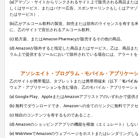
(a)アマゾン・サイトからリンクされるサイト上で販売される商品またはサ
しくはサービス、またはバナー広告、スポンサーリンクもしくはアマゾ
たはサービス）、
(b)乙がアルコール飲料の製造、卸売または頒布のライセンスを有す
に、乙のサイトで宣伝されるアルコール飲料、
(c) 処方薬、またはAmazon Pharmacyが販売するその他の商品、
(d) Amazonが除外すると指定した商品またはサービス。乙は、商品また
ラル上で提供するツールにおいて除外されている場合には、アラートを
アソシエイト・プログラム・モバイル・アプリケー
乙のサイトが携帯電話、タブレットまたは携帯用端末（以下「
モバイル
ウェア・アプリケーションを含む場合、乙のモバイル・アプリケーショ
(a) Google Play、AppleまたはAmazonアプリストアのいずれかで
(b) 無料でダウンロードでき、Amazonへの全てのリンクに無料でアク
(c) 独自のコンテンツを有するものであること、
(d) Amazonのショッピングアプリの機能を模倣（エミュレート）しな
(e) WebViewでAmazonのウェブページをホストまたはレンダリング