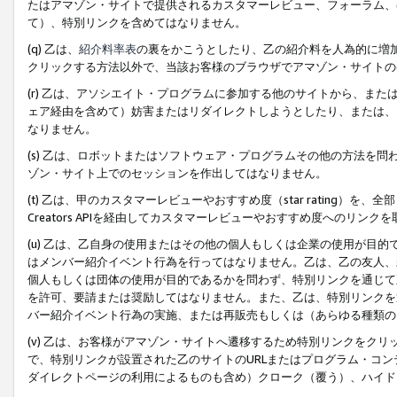
たはアマゾン・サイトで提供されるカスタマーレビュー、フォーラム、
て）、特別リンクを含めてはなりません。
(q) 乙は、
紹介料率表
の裏をかこうとしたり、乙の紹介料を人為的に増
クリックする方法以外で、当該お客様のブラウザでアマゾン・サイトの
(r) 乙は、アソシエイト・プログラムに参加する他のサイトから、ま
ェア経由を含めて）妨害またはリダイレクトしようとしたり、または、
なりません。
(s) 乙は、ロボットまたはソフトウェア・プログラムその他の方法を
ゾン・サイト上でのセッションを作出してはなりません。
(t) 乙は、甲のカスタマーレビューやおすすめ度（star rating
Creators APIを経由してカスタマーレビューやおすすめ度へのリンク
(u) 乙は、乙自身の使用またはその他の個人もしくは企業の使用が目
はメンバー紹介イベント行為を行ってはなりません。乙は、乙の友人、
個人もしくは団体の使用が目的であるかを問わず、特別リンクを通じて
を許可、要請または奨励してはなりません。また、乙は、特別リンクを
バー紹介イベント行為の実施、または再販売もしくは（あらゆる種類の
(v) 乙は、お客様がアマゾン・サイトへ遷移するため特別リンクをク
で、特別リンクが設置された乙のサイトのURLまたはプログラム・コ
ダイレクトページの利用によるものも含め）クローク（覆う）、ハイド