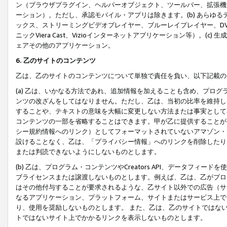
ン（ブラウザプラグイン、ヘルパーオブジェクト、ツールバー、拡張機
ーション）。ただし、承認モバイル・アプリは除きます。(b) あらゆ
ックス、ストリーミングビデオプレイヤー、ブルーレイプレイヤー、DVDプ
ニックViera Cast、Vizioインターネットアプリケーション等）。(
ェアその他のアプリケーション。
6. 乙のサイトのコンテンツ
乙は、乙のサイトのコンテンツについて単独で責任を負い、以下記載の
(a) 乙は、いかなる方法であれ、追加情報を加えることも含め、プロ
ンツの改ざんをしてはなりません。ただし、乙は、当初の比率を維持し
することや、テキストの意味を大幅に変更しない方法または事実として
コンテンツの一部を省略することはできます。甲が乙に提供することが
シー規約情報へのリンク）としてフォーマットされていないアマゾン・
設けることなく、乙は、「プライバシー情報」へのリンクを削除したり
または判読できないようにしないものとします。
(b) 乙は、プログラム・コンテンツやCreators API、データフ
ブライセンスまたは譲渡しないものとします。例えば、乙は、乙がプロ
はその他付与することが要求されるような、乙サイト以外での広告（サ
なるアプリケーション、プラットフォーム、サイトまたはサービス上で
り、使用を奨励しないものとします。 また、乙は、乙のサイトではな
トではないサイト上でかかるリンクを表示しないものとします。