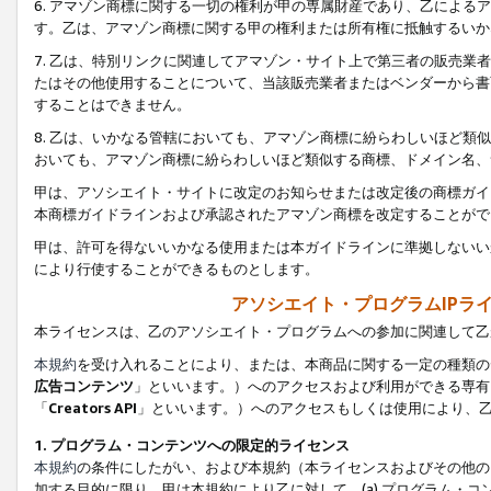
6. アマゾン商標に関する一切の権利が甲の専属財産であり、乙によ
す。乙は、アマゾン商標に関する甲の権利または所有権に抵触するいか
7. 乙は、特別リンクに関連してアマゾン・サイト上で第三者の販売
たはその他使用することについて、当該販売業者またはベンダーから書
することはできません。
8. 乙は、いかなる管轄においても、アマゾン商標に紛らわしいほど
おいても、アマゾン商標に紛らわしいほど類似する商標、ドメイン名、
甲は、アソシエイト・サイトに改定のお知らせまたは改定後の商標ガイ
本商標ガイドラインおよび承認されたアマゾン商標を改定することがで
甲は、許可を得ないいかなる使用または本ガイドラインに準拠しないい
により行使することができるものとします。
アソシエイト・プログラムIPラ
本ライセンスは、乙のアソシエイト・プログラムへの参加に関連して乙
本規約
を受け入れることにより、または、本商品に関する一定の種類の
広告コンテンツ
」といいます。）へのアクセスおよび利用ができる専有
「
Creators API
」といいます。）へのアクセスもしくは使用により、
1. プログラム・コンテンツへの限定的ライセンス
本規約
の条件にしたがい、および本規約（本ライセンスおよびその他の
加する目的に限り、甲は本規約により乙に対して、(a) プログラム・コ