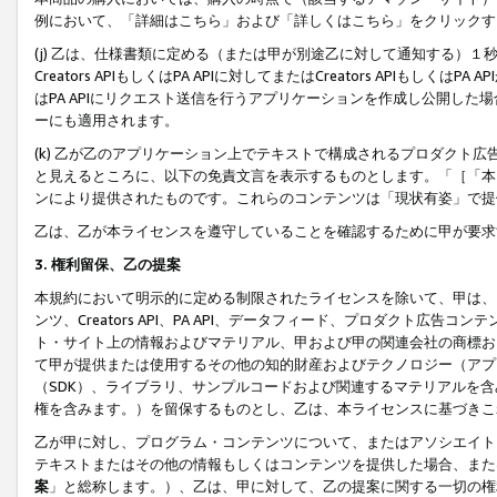
例において、「詳細はこちら」および「詳しくはこちら」をクリックす
(j) 乙は、仕様書類に定める（または甲が別途乙に対して通知する）
Creators APIもしくはPA APIに対してまたはCreators APIもしく
はPA APIにリクエスト送信を行うアプリケーションを作成し公開し
ーにも適用されます。
(k) 乙が乙のアプリケーション上でテキストで構成されるプロダクト
と見えるところに、以下の免責文言を表示するものとします。「［「本
ンにより提供されたものです。これらのコンテンツは「現状有姿」で提
乙は、乙が本ライセンスを遵守していることを確認するために甲が要求
3. 権利留保、乙の提案
本規約において明示的に定める制限されたライセンスを除いて、甲は、
ンツ、Creators API、PA API、データフィード、プロダクト
ト・サイト上の情報およびマテリアル、甲および甲の関連会社の商標お
て甲が提供または使用するその他の知的財産およびテクノロジー（アプ
（SDK）、ライブラリ、サンプルコードおよび関連するマテリアルを
権を含みます。）を留保するものとし、乙は、本ライセンスに基づきこ
乙が甲に対し、プログラム・コンテンツについて、またはアソシエイト
テキストまたはその他の情報もしくはコンテンツを提供した場合、また
案
」と総称します。）、乙は、甲に対して、乙の提案に関する一切の権