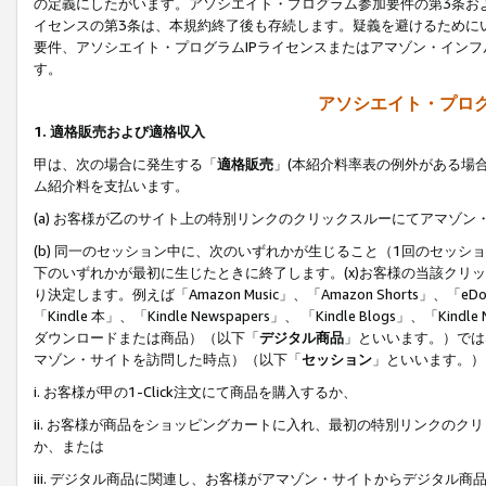
の定義にしたがいます。アソシエイト・プログラム参加要件の第3条お
イセンスの第3条は、本規約終了後も存続します。疑義を避けるためにい
要件、アソシエイト・プログラムIPライセンスまたはアマゾン・イン
す。
アソシエイト・プログ
1. 適格販売および適格収入
甲は、次の場合に発生する「
適格販売
」(本紹介料率表の例外がある場
ム紹介料を支払います。
(a) お客様が乙のサイト上の特別リンクのクリックスルーにてアマゾン
(b) 同一のセッション中に、次のいずれかが生じること（1回のセッ
下のいずれかが最初に生じたときに終了します。(x)お客様の当該クリッ
り決定します。例えば「Amazon Music」、「Amazon Shorts」、「eDo
「Kindle 本」、「Kindle Newspapers」、 「Kindle Blogs」、「
ダウンロードまたは商品）（以下「
デジタル商品
」といいます。）では
マゾン・サイトを訪問した時点）（以下「
セッション
」といいます。）
i. お客様が甲の1-Click注文にて商品を購入するか、
ii. お客様が商品をショッピングカートに入れ、最初の特別リンクの
か、または
iii. デジタル商品に関連し、お客様がアマゾン・サイトからデジタ