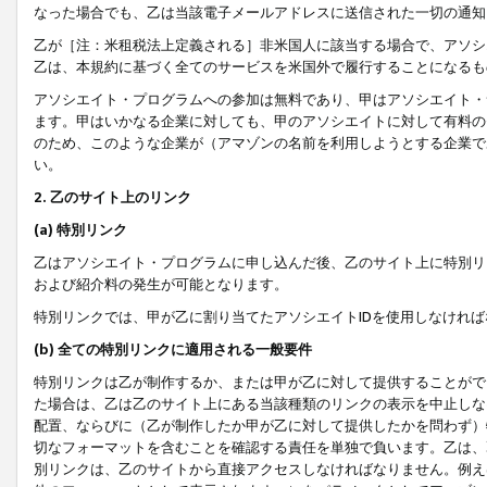
なった場合でも、乙は当該電子メールアドレスに送信された一切の通知
乙が［注：米租税法上定義される］非米国人に該当する場合で、アソシ
乙は、本規約に基づく全てのサービスを米国外で履行することになるも
アソシエイト・プログラムへの参加は無料であり、甲はアソシエイト・
ます。甲はいかなる企業に対しても、甲のアソシエイトに対して有料の
のため、このような企業が（アマゾンの名前を利用しようとする企業で
い。
2. 乙のサイト上のリンク
(a) 特別リンク
乙はアソシエイト・プログラムに申し込んだ後、乙のサイト上に特別リ
および紹介料の発生が可能となります。
特別リンクでは、甲が乙に割り当てたアソシエイトIDを使用しなけれ
(b) 全ての特別リンクに適用される一般要件
特別リンクは乙が制作するか、または甲が乙に対して提供することがで
た場合は、乙は乙のサイト上にある当該種類のリンクの表示を中止しな
配置、ならびに（乙が制作したか甲が乙に対して提供したかを問わず）
切なフォーマットを含むことを確認する責任を単独で負います。乙は、
別リンクは、乙のサイトから直接アクセスしなければなりません。例えば、