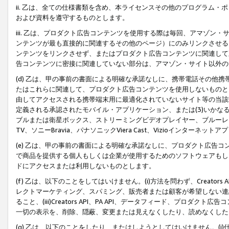
ii. 乙は、全ての仕様書類を含め、本ライセンスその他のプログラム
および資料を遵守するものとします。
iii. 乙は、プロダクト広告コンテンツを使用する際は毎回、アマゾ
ンテンツが最も直接的に関連するその他のページ）にのみリンクさせる
ンテンツをリンクさせず、またはプロダクト広告コンテンツに関連して
告コンテンツに密接に関連していない部分は、アマゾン・サイト以外の
(d) 乙は、甲の事前の書面による明確な承諾なしに、携帯電話その他
たはこれらに関連して、プロダクト広告コンテンツを使用しないものと
由してアクセスされる携帯端末用に最適化されていないサイト等の当該端
定義される承認されたモバイル・アプリケーション、または(3)いか
ブルまたは衛星ボックス、ストリーミングビデオプレイヤー、ブルーレイ
TV、ソニーBravia、パナソニックViera Cast、Vizioインター
(e) 乙は、甲の事前の書面による明確な承諾なしに、プロダクト広告
で商品を提供する個人もしくは企業が使用するためのソフトウェアもしくはその
ドにアクセスまたは利用しないものとします。
(f) 乙は、以下のことをしてはいけません。(i)方法を問わず、Creator
レクトマーケティング、スパミング、販売者または顧客が希望しない連
ること、(iii)Creators API、PA API、データフィード、プ
一切の表示を、削除、隠蔽、変更または見えなくしたり、読めなくした
(g) 乙は、以下のことをしたり、またはしようとしてはいけません。(