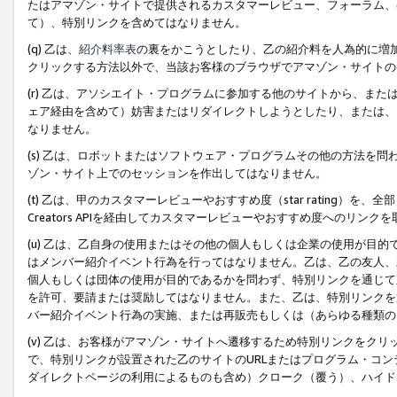
たはアマゾン・サイトで提供されるカスタマーレビュー、フォーラム、
て）、特別リンクを含めてはなりません。
(q) 乙は、
紹介料率表
の裏をかこうとしたり、乙の紹介料を人為的に増
クリックする方法以外で、当該お客様のブラウザでアマゾン・サイトの
(r) 乙は、アソシエイト・プログラムに参加する他のサイトから、ま
ェア経由を含めて）妨害またはリダイレクトしようとしたり、または、
なりません。
(s) 乙は、ロボットまたはソフトウェア・プログラムその他の方法を
ゾン・サイト上でのセッションを作出してはなりません。
(t) 乙は、甲のカスタマーレビューやおすすめ度（star rating
Creators APIを経由してカスタマーレビューやおすすめ度へのリンク
(u) 乙は、乙自身の使用またはその他の個人もしくは企業の使用が目
はメンバー紹介イベント行為を行ってはなりません。乙は、乙の友人、
個人もしくは団体の使用が目的であるかを問わず、特別リンクを通じて
を許可、要請または奨励してはなりません。また、乙は、特別リンクを
バー紹介イベント行為の実施、または再販売もしくは（あらゆる種類の
(v) 乙は、お客様がアマゾン・サイトへ遷移するため特別リンクをク
で、特別リンクが設置された乙のサイトのURLまたはプログラム・コ
ダイレクトページの利用によるものも含め）クローク（覆う）、ハイド