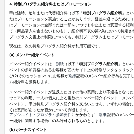
4. 特別プログラム紹介料またはプロモーション
甲は随時、追加または代替紹介料（以下「
特別プログラム紹介料
」とい
たはプロモーションを実施することがあります。疑義を避けるために（
はプロモーションの全部または一部をいつでも中止または変更する権利
て（商品購入を含まないものも）、紹介料率表の第2条において特定さ
プログラム文書上の制限についても、特別プログラムまたはプロモーシ
現在は、次の特別プログラム紹介料が利用可能です。
(a) メンバー紹介イベント
メンバー紹介イベントは、
別紙
（以下「
特別プログラム紹介料
」といい
ベントの参加資格のあるお客様が乙のサイト上の特別リンクをクリック
び(2)そのセッション中にお客様が
別紙
記載のメンバー紹介行為を完了
ム紹介料を獲得します。
メンバー紹介イベントが違反またはその他の悪用により不適格となった
ウェアの利用、一人の個人による複数のメンバー紹介イベント、メンバ
ベント）、甲は特別プログラム紹介料を支払いません。いずれの場合に
くは悪用があったか否かについて判断します。
アソシエイト・プログラム参加要件
にかかわらず、
別紙
記載のメンバー
ー紹介に関連する場合にのみ許可されるものとします。
(b) ボーナスイベント