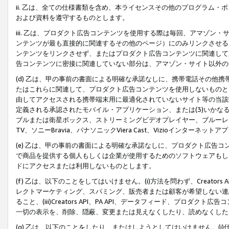
ii. 乙は、全ての仕様書類を含め、本ライセンスその他のプログラム
および資料を遵守するものとします。
iii. 乙は、プロダクト広告コンテンツを使用する際は毎回、アマゾ
ンテンツが最も直接的に関連するその他のページ）にのみリンクさせる
ンテンツをリンクさせず、またはプロダクト広告コンテンツに関連して
告コンテンツに密接に関連していない部分は、アマゾン・サイト以外の
(d) 乙は、甲の事前の書面による明確な承諾なしに、携帯電話その他
たはこれらに関連して、プロダクト広告コンテンツを使用しないものと
由してアクセスされる携帯端末用に最適化されていないサイト等の当該端
定義される承認されたモバイル・アプリケーション、または(3)いか
ブルまたは衛星ボックス、ストリーミングビデオプレイヤー、ブルーレイ
TV、ソニーBravia、パナソニックViera Cast、Vizioインター
(e) 乙は、甲の事前の書面による明確な承諾なしに、プロダクト広告
で商品を提供する個人もしくは企業が使用するためのソフトウェアもしくはその
ドにアクセスまたは利用しないものとします。
(f) 乙は、以下のことをしてはいけません。(i)方法を問わず、Creator
レクトマーケティング、スパミング、販売者または顧客が希望しない連
ること、(iii)Creators API、PA API、データフィード、プ
一切の表示を、削除、隠蔽、変更または見えなくしたり、読めなくした
(g) 乙は、以下のことをしたり、またはしようとしてはいけません。(