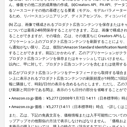
ん、修復その他二次的成果物の作成。(ii)Creators API、PA 
るソースコードその他の基礎となる要素（モデル、モデルパラメーター
るため、リバースエンジニアリング、ディスアセンブル、ディコンパイ
(h) 乙は、画像で構成されるプロダクト広告コンテンツを保存または
については最長24時間保存することができます。乙は、画像で構成さ
ることができますが、その場合、乙は、その後直ちに Creators AP
プリケーション上のプロダクト広告コンテンツを刷新することにより、
ら通知がない限り、乙は、個別のAmazon Standard Identification Nu
することができます。前記にかかわらず、乙のアプリケーションがクラ
プロダクト広告コンテンツを保存またはキャッシュしてはいけません。
以内に、甲に対して、プロダクト広告コンテンツを含むまたは使用する
(i) 乙がプロダクト広告コンテンツをデータフィードから取得する場合または
ン上に表示されるプロダクト広告コンテンツの刷新頻度が1時間に1回
報に隣接して、時刻/日付の表示を含めるものとします。ただし、乙の
び刷新と同日中である間は、表示のうち日付の部分を省略することがで
• Amazon.co.jp 価格： ¥3,277 (2008年1月7日 14:11（日本標準
• Amazon.co.jp 価格： ¥3,277 (14:11（日本標準時）時点 −詳しくは
また、乙は、下記の免責文言を、価格情報または入手可能性についての
ップアップその他類似の方法で表示しなければなりません。「価格およ
本商品の購入においては、購入の時点で（該当するアマゾン・サイト）