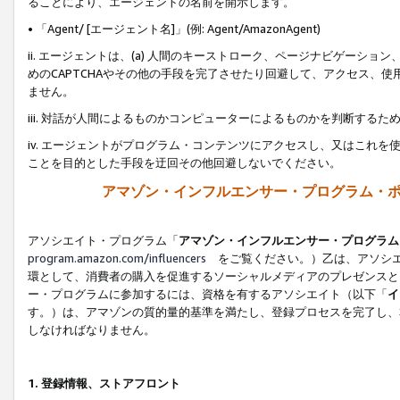
ることにより、エージェントの名前を開示します。
• 「Agent/ [エージェント名]」(例: Agent/AmazonAgent)
ii. エージェントは、(a) 人間のキーストローク、ページナビゲーシ
めのCAPTCHAやその他の手段を完了させたり回避して、アクセス、
ません。
iii. 対話が人間によるものかコンピューターによるものかを判断する
iv. エージェントがプログラム・コンテンツにアクセスし、又はこれ
ことを目的とした手段を迂回その他回避しないでください。
アマゾン・インフルエンサー・プログラム・
アソシエイト・プログラム「
アマゾン・インフルエンサー・プログラム
program.amazon.com/influencers
をご覧ください。）乙は、アソシエ
環として、消費者の購入を促進するソーシャルメディアのプレゼンスと
ー・プログラムに参加するには、資格を有するアソシエイト（以下「
イ
す。）は、アマゾンの質的量的基準を満たし、登録プロセスを完了し、
しなければなりません。
1.
登録情報、ストアフロント