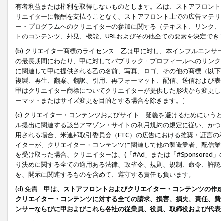
有者利益または権利を取得しないものとします。乙は、ストアフロントに
リエイターに報酬を支払うことなく、ストアフロント上での広告マテリア
ー・プログラムへのクリエイターの参加に関する（テキスト、リンク、
トのコンテンツ、外見、機能、URLおよびその他全ての要素を決定で
(b) クリエイター商標のライセンス 乙は甲に対し、本インフルエン
の最長期間にわたり、甲に対してパブリック・プロフィールへのリンク
に関連して甲に提供される乙の名前、写真、ロゴ、その他の商標（以下
複製、再生、翻案、翻訳、引用、再フォーマット、配信、送信および表
甲はクリエイター商標についてクリエイターが提供した形状から変更し
ーマットまたはサイズ変更を目的とする場合を除きます。）
(c) クリエイター・コンテンツおよびサイト 疑義を避けるためにい
ル提出に関連する該当アマゾン・サイトの利用規約の規定に従い、かつ、
用される場合、米連邦取引委員会（FTC）の広告における推奨・証言
イターが、クリエイター・コンテンツに関連して他の製造業者、配信業
を受け取った場合、クリエイターは、(「#Ad」または「#Sponsor
り決めに関する全ての適用ある法律、政省令、規則、規制、命令、許認
を、開示に関連するものを含めて、遵守する責任も負います。
(d) 免責
甲は、ストアフロントおよびクリエイター・コンテンツの作
クリエイター・コンテンツに対する全ての請求、損害、損失、責任、費
ンサーならびに甲およびこれら各社の従業員、役員、取締役および代表