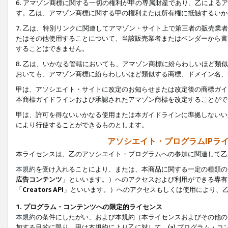
6. アマゾン商標に関する一切の権利が甲の専属財産であり、乙によ
す。乙は、アマゾン商標に関する甲の権利または所有権に抵触するいか
7. 乙は、特別リンクに関連してアマゾン・サイト上で第三者の販売
たはその他使用することについて、当該販売業者またはベンダーから書
することはできません。
8. 乙は、いかなる管轄においても、アマゾン商標に紛らわしいほど
おいても、アマゾン商標に紛らわしいほど類似する商標、ドメイン名、
甲は、アソシエイト・サイトに改定のお知らせまたは改定後の商標ガイ
本商標ガイドラインおよび承認されたアマゾン商標を改定することがで
甲は、許可を得ないいかなる使用または本ガイドラインに準拠しないい
により行使することができるものとします。
アソシエイト・プログラムIPラ
本ライセンスは、乙のアソシエイト・プログラムへの参加に関連して乙
本規約
を受け入れることにより、または、本商品に関する一定の種類の
広告コンテンツ
」といいます。）へのアクセスおよび利用ができる専有
「
Creators API
」といいます。）へのアクセスもしくは使用により、
1. プログラム・コンテンツへの限定的ライセンス
本規約
の条件にしたがい、および本規約（本ライセンスおよびその他の
加する目的に限り、甲は本規約により乙に対して、(a) プログラム・コ