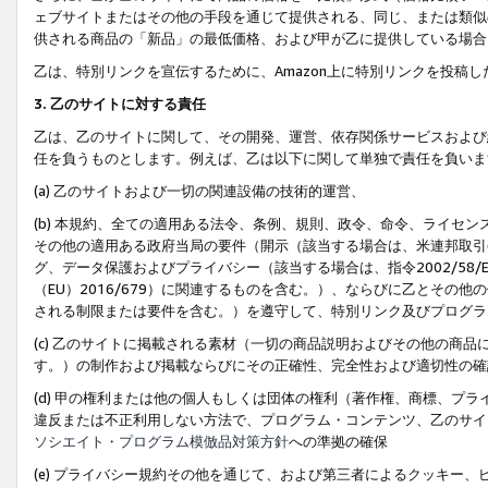
ェブサイトまたはその他の手段を通じて提供される、同じ、または類似
供される商品の「新品」の最低価格、および甲が乙に提供している場合
乙は、特別リンクを宣伝するために、Amazon上に特別リンクを投稿し
3. 乙のサイトに対する責任
乙は、乙のサイトに関して、その開発、運営、依存関係サービスおよび
任を負うものとします。例えば、乙は以下に関して単独で責任を負いま
(a) 乙のサイトおよび一切の関連設備の技術的運営、
(b) 本規約、全ての適用ある法令、条例、規則、政令、命令、ライセ
その他の適用ある政府当局の要件（開示（該当する場合は、米連邦取引
グ、データ保護およびプライバシー（該当する場合は、指令2002/58
（EU）2016/679）に関連するものを含む。）、ならびに乙とそ
される制限または要件を含む。）を遵守して、特別リンク及びプログラ
(c) 乙のサイトに掲載される素材（一切の商品説明およびその他の商
す。）の制作および掲載ならびにその正確性、完全性および適切性の確
(d) 甲の権利または他の個人もしくは団体の権利（著作権、商標、プ
違反または不正利用しない方法で、プログラム・コンテンツ、乙のサイ
ソシエイト・プログラム模倣品対策方針
への準拠の確保
(e) プライバシー規約その他を通じて、および第三者によるクッキー