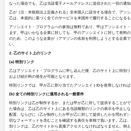
なった場合でも、乙は当該電子メールアドレスに送信された一切の通知
乙が［注：米租税法上定義される］非米国人に該当する場合で、アソシ
乙は、本規約に基づく全てのサービスを米国外で履行することになるも
アソシエイト・プログラムへの参加は無料であり、甲はアソシエイト・
ます。甲はいかなる企業に対しても、甲のアソシエイトに対して有料の
のため、このような企業が（アマゾンの名前を利用しようとする企業で
い。
2. 乙のサイト上のリンク
(a) 特別リンク
乙はアソシエイト・プログラムに申し込んだ後、乙のサイト上に特別リ
および紹介料の発生が可能となります。
特別リンクでは、甲が乙に割り当てたアソシエイトIDを使用しなけれ
(b) 全ての特別リンクに適用される一般要件
特別リンクは乙が制作するか、または甲が乙に対して提供することがで
た場合は、乙は乙のサイト上にある当該種類のリンクの表示を中止しな
配置、ならびに（乙が制作したか甲が乙に対して提供したかを問わず）
切なフォーマットを含むことを確認する責任を単独で負います。乙は、
別リンクは、乙のサイトから直接アクセスしなければなりません。例えば、