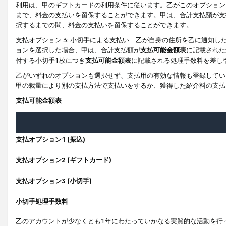
利用は、甲のギフトカードの利用条件に従います。乙がこのオプション
まで、料金の支払いを留保することができます。甲は、合計支払額が支
択するまでの間、料金の支払いを留保することができます。
支払オプション 3:
小切手による支払い 乙が自身の住所を乙に通知し
ョンを選択した場合、甲は、合計支払額が
支払可能金額表
に記載された
付する小切手1枚につき
支払可能金額表
に記載される処理手数料を差し
乙がいずれのオプションも選択せず、支払用の有効な情報も登録してい
甲の裁量により別の支払方法で支払いをするか、獲得した紹介料の支払
支払可能金額表
支払オプション1 (振込)
支払オプション2 (ギフトカード)
支払オプション3 (小切手)
小切手処理手数料
乙のアカウントが少なくとも1年にわたっていかなる実質的な活動を行