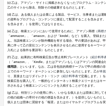
(c) 乙は、アマゾン・サイトに掲載されなくなったプログラム・コン
乙のサイトから除去、削除その他破棄するものとします。
(d) 乙は、ある個人または企業による製品、サービス、当事者または
の資料をプログラム・コンテンツに接近して配置することを含みます。
を含みます。）を使用してはなりません。
(e) 乙は、検索エンジンにおいて使用するために、アマゾン商標（
商標
「ammazon」、「amaozn」および「kindel」など）を購入
ん。当該検索エンジンが除外機能を有する場合、甲の要請があれば、甲
果に伴って乙の宣伝コンテンツを表示させるために使用するキーワード
入札による除外を要請等）ものとします。
(f) 乙は、結果的に有料検索広告が禁止有料プレースメント（
紹介料率
（「amazon」、「Kindle」またはアマゾンもしくはアマゾンの
標用語
」といいます。なお、乙は非包括的商標テーブルで甲の商標の非
上でのキーワード・オークションに参加しないものとします。乙が
本規
り、直接またはリダイレクト・リンク（
紹介料率表
で定義します。）を
検索広告を購入して、一般的なインターネット検索クエリーまたはキー
示されるよう検索エンジンにリンクを入稿することができます。
(g) 乙は、特別リンクの使用に伴い、いかなる個人または団体に対し
の他の組織への寄付その他の便益を含みます。）を提供しないものとし
個人または団体に奨励する「報奨」またはロイヤルティプログラムを実