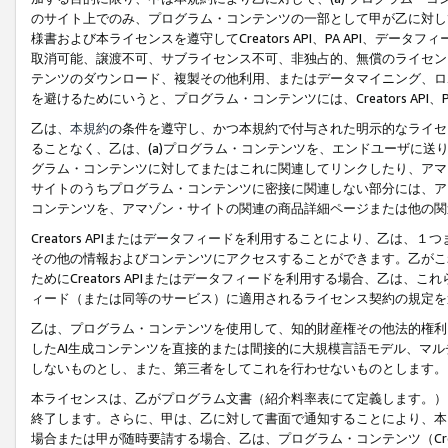
のサイト上でのみ、プログラム・コンテンツの一部として甲が乙に対し
様書および本ライセンスを遵守してCreators API、PA API、
取消可能、譲渡不可、サブライセンス不可、非独占的、無償のライセン
テンツのダウンロード、複製その他利用、またはデータマイニング、ロ
を避けるためにいうと、プログラム・コンテンツには、Creators AP
乙は、
本規約
の条件を遵守し、かつ本規約で付与された明示的なライセ
ることなく、乙は、(a)プログラム・コンテンツを、エンドユーザに
グラム・コンテンツに対してまたはこれに関連してリンクしたり、アマ
サイトのうちプログラム・コンテンツに密接に関連しない部分には、ア
コンテンツを、アマゾン・サイトの関連の商品詳細ページまたは他の関
Creators APIまたはデータフィードを利用することにより、乙は、
その他の情報およびコンテンツにアクセスすることができます。乙がこ
ためにCreators APIまたはデータフィードを利用する場合、乙は、こ
ィード（または同等のサービス）に適用されるライセンス契約の規定を
乙は、プログラム・コンテンツを使用して、知的財産権その他法的権利
したAI生成コンテンツを直接的または間接的に大規模言語モデル、マ
しないものとし、また、第三者をしてこれを行わせないものとします。
本ライセンスは、乙がプログラム文書（紹介料率表にて定義します。）
終了します。さらに、甲は、乙に対して書面で通知することにより、本
場合または甲が随時要請する場合、乙は、プログラム・コンテンツ（Cre