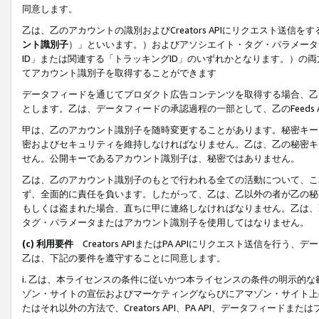
同意します。
乙は、乙のアカウントの識別およびCreators APIにリクエスト送
ント識別子
）」といいます。）およびアソシエイト・タグ・パラメータ（
ID」または関連する「トラッキングID」のいずれかとなります。）の両方
てアカウント識別子を取得することができます
データフィードを通じてプロダクト広告コンテンツを取得する場合、乙は、Cre
とします。乙は、データフィードの承認過程の一部として、乙のFeeds
甲は、乙のアカウント識別子を随時変更することがあります。秘密キー
密およびセキュリティを維持しなければなりません。乙は、乙の秘密キ
せん。公開キーであるアカウント識別子は、秘密ではありません。
乙は、乙のアカウント識別子のもとで行われる全ての活動について、こ
ず、全面的に責任を負います。したがって、乙は、乙以外の者が乙の秘
もしくは盗まれた場合、直ちに甲に連絡しなければなりません。乙は、
タグ・パラメータまたはアカウント識別子を使用してはなりません。
(c) 利用要件
Creators APIまたはPA APIにリクエスト送信を
乙は、下記の要件を遵守することに同意します。
i. 乙は、本ライセンスの条件に従いかつ本ライセンスの条件の明示的
ゾン・サイトの宣伝およびマーケティングならびにアマゾン・サイト上
たはそれ以外の方法で、Creators API、PA API、データフィー