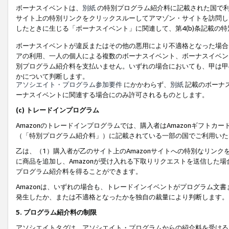
ボーナスイベントは、
別紙
の特別プログラム紹介料に記載された国で利
サイト上の特別リンクをクリックスルーしてアマゾン・サイトを訪問した
したときに生じる「ボーナスイベント」に関連して、第4(b)条記載の
ボーナスイベントが違反またはその他の悪用により不適格となった場合
アの利用、一人の個人による複数のボーナスイベント、ボーナスイベン
別プログラム紹介料を支払いません。いずれの場合においても、甲は甲
かについて判断します。
アソシエイト・プログラム参加要件
にかかわらず、
別紙
記載のボーナ
ーナスイベントに関連する場合にのみ許可されるものとします。
(c) トレードインプログラム
Amazonのトレードインプログラムでは、購入者はAmazonギフト
（「特別プログラム紹介料」）に記載されている一部の国でご利用いた
乙は、（1）購入者が乙のサイト上のAmazonサイトへの特別なリン
に商品を追加し、Amazonが受け入れる下取りリクエストを送信した場
プログラム紹介料を得ることができます。
Amazonは、いずれの場合も、トレードインイベントがプログラム文書
発生したか、または不適格となったかを独自の裁量により判断します。
5. プログラム紹介料の制限
アソシエイトタグは、アソシエイト・プログラムからの紹介料を受ける