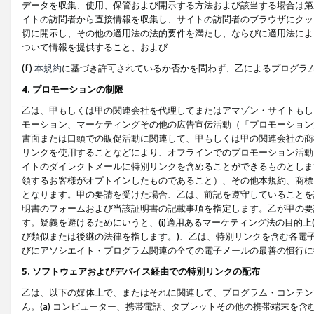
データを収集、使用、保管および開示する方法および該当する場合は第
イトの訪問者から直接情報を収集し、サイトの訪問者のブラウザにクッ
切に開示し、その他の適用法の法的要件を満たし、ならびに適用法によ
ついて情報を提供すること、および
(f)
本規約
に基づき許可されているか否かを問わず、乙によるプログラ
4. プロモーションの制限
乙は、甲もしくは甲の関連会社を代理してまたはアマゾン・サイトもし
モーション、マーケティングその他の広告宣伝活動（「プロモーション
書面または口頭での販促活動に関連して、甲もしくは甲の関連会社の商
リンクを使用することなどにより、オフラインでのプロモーション活動
イトのダイレクトメールに特別リンクを含めることができるものとしま
領するお客様がオプトインしたものであること）、その他本規約、商標
となります。甲の要請を受けた場合、乙は、前記を遵守していることを
明書のフォームおよび当該証明書の記載事項を指定します。乙が甲の要
す。疑義を避けるためにいうと、(i)適用あるマーケティング法の目的上(例
び類似または後継の法律を指します。)、乙は、特別リンクを含む各電子
びにアソシエイト・プログラム関連の全ての電子メールの最善の慣行に
5. ソフトウェアおよびデバイス経由での特別リンクの配布
乙は、以下の媒体上で、またはそれに関連して、プログラム・コンテン
ん。(a) コンピューター、携帯電話、タブレットその他の携帯端末を