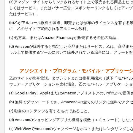
(a)アマゾン・サイトからリンクされるサイト上で販売される商品またはサ
しくはサービス、またはバナー広告、スポンサーリンクもしくはアマゾ
たはサービス）、
(b)乙がアルコール飲料の製造、卸売または頒布のライセンスを有す
に、乙のサイトで宣伝されるアルコール飲料、
(c) 処方薬、またはAmazon Pharmacyが販売するその他の商品、
(d) Amazonが除外すると指定した商品またはサービス。乙は、商品また
ラル上で提供するツールにおいて除外されている場合には、アラートを
アソシエイト・プログラム・モバイル・アプリケー
乙のサイトが携帯電話、タブレットまたは携帯用端末（以下「
モバイル
ウェア・アプリケーションを含む場合、乙のモバイル・アプリケーショ
(a) Google Play、AppleまたはAmazonアプリストアのいずれかで
(b) 無料でダウンロードでき、Amazonへの全てのリンクに無料でアク
(c) 独自のコンテンツを有するものであること、
(d) Amazonのショッピングアプリの機能を模倣（エミュレート）しな
(e) WebViewでAmazonのウェブページをホストまたはレンダリング