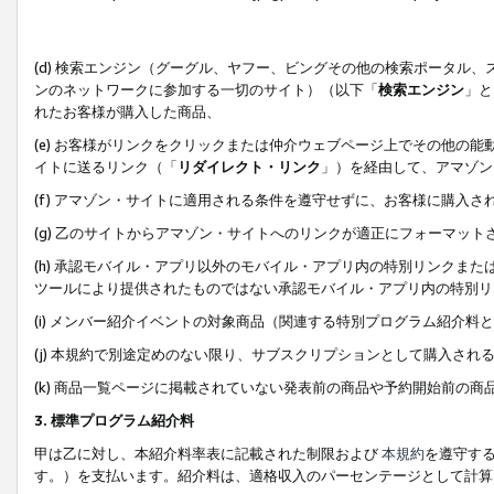
(d) 検索エンジン（グーグル、ヤフー、ビングその他の検索ポータル
ンのネットワークに参加する一切のサイト）（以下「
検索エンジン
」と
れたお客様が購入した商品、
(e) お客様がリンクをクリックまたは仲介ウェブページ上でその他の
イトに送るリンク（「
リダイレクト・リンク
」）を経由して、アマゾン
(f) アマゾン・サイトに適用される条件を遵守せずに、お客様に購入さ
(g) 乙のサイトからアマゾン・サイトへのリンクが適正にフォーマッ
(h) 承認モバイル・アプリ以外のモバイル・アプリ内の特別リンクまたはC
ツールにより提供されたものではない承認モバイル・アプリ内の特別リ
(i) メンバー紹介イベントの対象商品（関連する特別プログラム紹介料と
(j) 本規約で別途定めのない限り、サブスクリプションとして購入され
(k) 商品一覧ページに掲載されていない発表前の商品や予約開始前の商
3. 標準プログラム紹介料
甲は乙に対し、本紹介料率表に記載された制限および
本規約
を遵守す
す。）を支払います。紹介料は、適格収入のパーセンテージとして計算