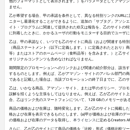
他のフォーマットとして表示されます。）をパラメータとしてアマゾン
ません。
乙が希望する場合、甲の承認を条件として、異なる特別リンクのURL
ニターし最適化することができるように、追加の「サブタグ」アソシエ
イト・プログラムに関連して提供されたID又は報告を、乙のサイトの
に到着したときに、かかるユーザの行動をモニターする目的でユーザに
乙は、甲の承認なく、いつでも乙のサイトに商品（および関連する特別
（商品ステートメント（以下に定義します。）に定義されたとおり）商
等）またはストアのホームページ（食料品等）を含みます。）と乙サイ
オリジナルコンテンツも含めなければなりません。
期間限定のプロモーションへのリンクおよび関連の紹介部分は、該当す
するものとします。例えば、乙がアマゾン・サイトのアパレル部門の商
であると記載した場合は、当該プロモーションの終了日までに、乙のサ
乙は、いかなる商品、アマゾン・サイト、または甲のポリシー、プロモ
誤解を招くような主張をしてはなりません。例えば、乙が乙のサイト上に
合、乙はリンク先のスマートフォンについて、128 GBのメモリーが
商品の価格および在庫は、随時変化します。乙が乙のサイトに掲載した
格および在庫を表示できるものとします。(a)甲が価格および在庫のデータを
の価格および在庫のデータを取得し、
本ライセンス
に定めるCreator
さらに、乙が乙のサイトにて商品の価格を「比較」形式（価格比較ツー