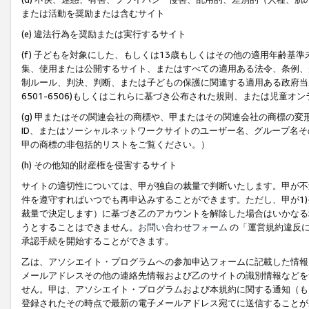
または活動を奨励または含むサイト
(e) 違法行為を奨励または実行するサイト
(f) 子どもを対象にした、もしくは13歳もしくはその他の適用年齢
集、使用または公開するサイト、またはすべての適用ある法令、条例、
制ルール、判決、判断、または子どもの保護に関連する適用ある政府当局の要
6501-6506)もしくはこれらに基づき公布された規則、または児童オ
(g) 甲またはその関連会社の商標や、甲またはその関連会社の商標の
ID、またはソーシャルネットワークサイトのユーザー名、グループ名
甲の商標の非包括的リストをご覧ください。）
(h) その他知的財産権を侵害するサイト
サイトの適切性については、甲が独自の裁量で判断いたします。甲が不
件を遵守すればいつでも再申込みすることができます。ただし、甲が1)
裁量で決定します）に基づき乙のアカウントを解除した場合はいかなる
うとすることはできません。
お問い合わせフォーム
の「運営規約違反に
承認手続を開始することができます。
乙は、アソシエイト・プログラムへの参加申込フォームに記載した情報
メールアドレスその他の連絡先情報および乙のサイトの識別情報などを
せん。甲は、アソシエイト・プログラムおよび本規約に関する通知（も
登録されたその時点で最新の電子メールアドレス宛てに送信することが