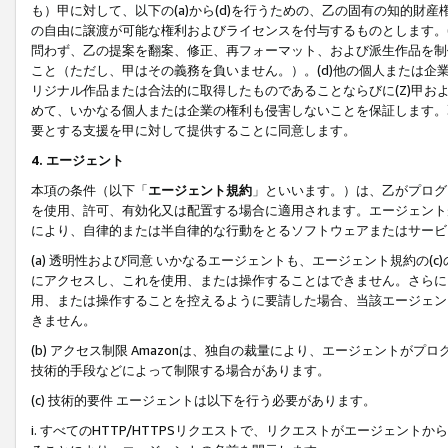
も）甲に対して、以下の(a)から(d)を行うための、乙の固有の知的
の自由に譲渡が可能な権利およびライセンスを付与するものとします。(
問わず、乙の提案を翻案、修正、再フォーマット、および派生作品を制
こと（ただし、甲はその義務を負いません。）。(d)他の個人または企
リジナル作品または合法的に取得したものであることならびに(Z)甲
めて、いかなる個人または企業の権利も侵害しないことを保証します。
要とする支援を甲に対して提供することに同意します。
4. エージェント
本項の条件（以下「
エージェント規約
」といいます。）は、乙がプログ
を使用、許可、有効化又は配置する場合に適用されます。エージェント
により、自律的または半自律的な行動をとるソフトウェアまたはサービ
(a) 透明性および同意 いかなるエージェントも、エージェント規約の
にアクセスし、これを使用、または操作することはできません。さらに、
用、または操作することを控えるように要請した場合、当該エージェン
きません。
(b) アクセス制限 Amazonは、独自の裁量により、エージェント
技術的手段などによって制限する場合があります。
(c) 技術的要件 エージェントは以下を行う必要があります。
i. すべてのHTTP/HTTPSリクエストで、リクエストがエージェ