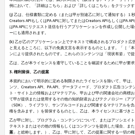
例において、「詳細はこちら」および「詳しくはこちら」をクリックす
(j) 乙は、仕様書類に定める（または甲が別途乙に対して通知する）
Creators APIもしくはPA APIに対してまたはCreators APIもしく
はPA APIにリクエスト送信を行うアプリケーションを作成し公開し
ーにも適用されます。
(k) 乙が乙のアプリケーション上でテキストで構成されるプロダクト
と見えるところに、以下の免責文言を表示するものとします。「［「本
ンにより提供されたものです。これらのコンテンツは「現状有姿」で提
乙は、乙が本ライセンスを遵守していることを確認するために甲が要求
3. 権利留保、乙の提案
本規約において明示的に定める制限されたライセンスを除いて、甲は、
ンツ、Creators API、PA API、データフィード、プロダクト
ト・サイト上の情報およびマテリアル、甲および甲の関連会社の商標お
て甲が提供または使用するその他の知的財産およびテクノロジー（アプ
（SDK）、ライブラリ、サンプルコードおよび関連するマテリアルを
権を含みます。）を留保するものとし、乙は、本ライセンスに基づきこ
乙が甲に対し、プログラム・コンテンツについて、またはアソシエイト
テキストまたはその他の情報もしくはコンテンツを提供した場合、また
案
」と総称します。）、乙は、甲に対して、乙の提案に関する一切の権