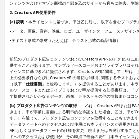
ンテンツおよびアマゾン商標の全部を乙のサイトから直ちに除去、削除
2. Creators API使用要件
(a) 説明：
本ライセンスに基づき、甲は乙に対し、以下を含むプログラ
•データ、画像、音声、映像、ロゴ、ユーザインターフェースデザイン
•テキスト形式の素材（たとえば、テキスト形式の商品情報）
前記のプロダクト広告コンテンツおよびCreators APIへのアクセスに
供することがあります。サンプルソースコードおよびライブラリはそれ
イセンスに基づき乙に提供されます。Creators APIに関連して
上の必要条件ならびにCreators APIの適切な利用に関連するテ
（以下「
仕様書類
」と総称します。）を提供することがあります。本ラ
ルソースコードまたはライブラリおよび甲が提供する仕様書類は、「プ
で提供されたいかなるデータ、画像、テキストその他の情報またはコン
(b) プロダクト広告コンテンツの取得
乙は、Creators APIま
きます。甲が事前に書面による明示的な承認をした場合、乙は、甲がCreator
す。）を通じて、プロダクト広告コンテンツを取得することもできます
データフィードへのアクセスおよび使用にも本ライセンスが適用されます。乙は
APIもしくはデータフィードの仕様を変更、廃止または再発行することがで
ドへのアクセスおよび使用が、その時点で最新の要件（本ライセンスお