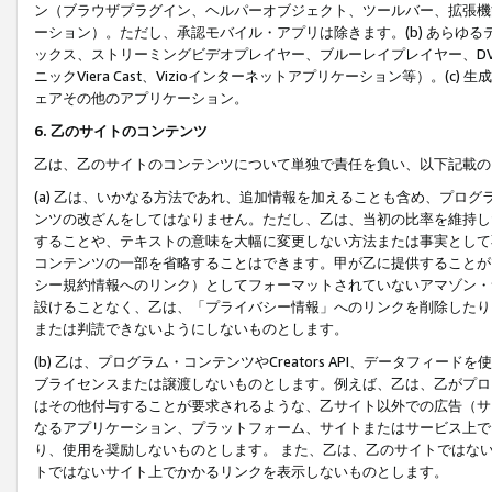
ン（ブラウザプラグイン、ヘルパーオブジェクト、ツールバー、拡張機
ーション）。ただし、承認モバイル・アプリは除きます。(b) あらゆ
ックス、ストリーミングビデオプレイヤー、ブルーレイプレイヤー、DVDプ
ニックViera Cast、Vizioインターネットアプリケーション等）。(
ェアその他のアプリケーション。
6. 乙のサイトのコンテンツ
乙は、乙のサイトのコンテンツについて単独で責任を負い、以下記載の
(a) 乙は、いかなる方法であれ、追加情報を加えることも含め、プロ
ンツの改ざんをしてはなりません。ただし、乙は、当初の比率を維持し
することや、テキストの意味を大幅に変更しない方法または事実として
コンテンツの一部を省略することはできます。甲が乙に提供することが
シー規約情報へのリンク）としてフォーマットされていないアマゾン・
設けることなく、乙は、「プライバシー情報」へのリンクを削除したり
または判読できないようにしないものとします。
(b) 乙は、プログラム・コンテンツやCreators API、データフ
ブライセンスまたは譲渡しないものとします。例えば、乙は、乙がプロ
はその他付与することが要求されるような、乙サイト以外での広告（サ
なるアプリケーション、プラットフォーム、サイトまたはサービス上で
り、使用を奨励しないものとします。 また、乙は、乙のサイトではな
トではないサイト上でかかるリンクを表示しないものとします。