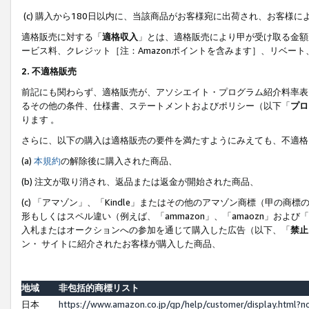
(c) 購入から180日以内に、当該商品がお客様宛に出荷され、お客
適格販売に対する「
適格収入
」とは、適格販売により甲が受け取る金額
ービス料、クレジット［注：Amazonポイントを含みます］、リベー
2. 不適格販売
前記にも関わらず、適格販売が、アソシエイト・プログラム紹介料率表
るその他の条件、仕様書、ステートメントおよびポリシー（以下「
プロ
ります 。
さらに、以下の購入は適格販売の要件を満たすようにみえても、不適格
(a)
本規約
の解除後に購入された商品、
(b) 注文が取り消され、返品または返金が開始された商品、
(c) 「アマゾン」、「Kindle」またはその他のアマゾン商標（甲
形もしくはスペル違い（例えば、「ammazon」、「amaozn」およ
入札またはオークションへの参加を通じて購入した広告（以下、「
禁止
ン・ サイトに紹介されたお客様が購入した商品、
地域
非包括的商標リスト
日本
https://www.amazon.co.jp/gp/help/customer/display.html