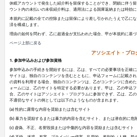
休眠アカウントで発生した紹介料を留保することができ、閉鎖に伴う留
ウント内の未払いの未収紹介料は、適用法による国庫返納または時効に
本規約に記載の全ての控除または留保により差し引かれたうえで乙にな
済を構成します。
理由の如何を問わず、乙に超過金が支払われた場合、甲が本規約に基づ
ページ上部に戻る
アソシエイト・プロ
1. 参加申込みおよび参加資格
参加申込みの手続きを開始するには、乙は、すべての必要事項を正確に
サイトは、独自のコンテンツを含むとともに、申込フォームに記載され
の資料を利用する場合、独自のコンテンツは、乙がコンテンツに含めた
ォームには、乙のサイトを特定する必要があります。甲は、乙の申込フ
合、乙のサイトはアソシエイト・プログラムに参加できず、乙は、乙の
不適切なサイトの例としては以下のようなものが含まれます。
(a) 性的に露骨な内容を奨励または含むサイト
(b) 暴力を奨励するまたは暴力的内容を含むサイト、または潜在的に
(c) 虚偽、不正、名誉毀損または中傷的な内容を奨励または含むサイト
(d) 不快、迷惑、有害、プライバシー侵害、乱用的、差別的（人種、