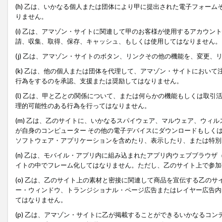
(h) 乙は、いかなる個人または団体により甲に提出された電子フォー
りません。
(i) 乙は、アマゾン・サイトに関連して甲のお客様が使用するアカウ
請、収集、取得、保存、キャッシュ、もしくは使用してはなりません。
(j) 乙は、アマゾン・サイトのボタン、リンクその他の機能を、変更
(k) 乙は、他の個人または団体を代理して、アマゾン・サイトにおい
行為をするのを承認、支援または奨励してはなりません。
(l) 乙は、甲と乙との関係について、または何らかの機能もしくは取
理的可能性のある行為を行ってはなりません。
(m) 乙は、乙のサイトに、いかなるスパイウェア、マルウェア、ウィ
が自身のコンピューター その他の電子デバイスにダウンロードもしく
ソフトウェア・アプリケーションを含めたり、表示したり、または特別
(n) 乙は、モバイル・アプリ内に組み込まれたアプリ内ウェブブラウザ
イトの中でフレーム化してはなりません。ただし、乙のサイト上で参加
(o) 乙は、乙のサイト上の素材と密接に関連して商品を宣伝する乙の
ー・ウィンドウ、トランジショナル・ページ広告またはレイヤー広告内
てはなりません。
(p) 乙は、アマゾン・サイトに乙が掲載することができるいかなるコ