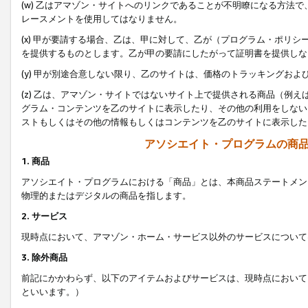
(w) 乙はアマゾン・サイトへのリンクであることが不明瞭になる方法
レースメントを使用してはなりません。
(x) 甲が要請する場合、乙は、甲に対して、乙が（プログラム・ポリ
を提供するものとします。乙が甲の要請にしたがって証明書を提供しな
(y) 甲が別途合意しない限り、乙のサイトは、価格のトラッキングお
(z) 乙は、アマゾン・サイトではないサイト上で提供される商品（例
グラム・コンテンツを乙のサイトに表示したり、その他の利用をしない
ストもしくはその他の情報もしくはコンテンツを乙のサイトに表示した
アソシエイト・プログラムの商
1. 商品
アソシエイト・プログラムにおける「商品」とは、本商品ステートメン
物理的またはデジタルの商品を指します。
2. サービス
現時点において、アマゾン・ホーム・サービス以外のサービスについて
3. 除外商品
前記にかかわらず、以下のアイテムおよびサービスは、現時点において
といいます。）