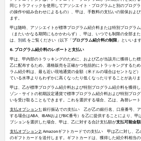
同じトラフィックを使用してアソシエイト・プログラムと別のプログラ
の操作や組み合わせによるもの）、甲は、手数料の支払いの留保および
ます。
甲は随時、アソシエイトが標準プログラム紹介料または特別プログラム
（またいかなる期間にもかかわらず）、甲は、いつでも制限の全部また
は、
別紙
をご覧ください（以下「
プログラム紹介料の制限
」といいま
6. プログラム紹介料のレポートと支払い
甲は、甲内部のトラッキングのために、および乙が当該月に獲得した標
乙に配布するため、適格販売を正確かつ包括的にトラッキングするため
ラム紹介料は、最も近い現地通貨の金額（米ドルの場合はセントなど）
ている水準よりもわずかに高くなったり低くなったりすることがありま
甲は、乙が標準プログラム紹介料および特別プログラム紹介料を獲得し
ゾン・サイトの初期設定通貨で標準プログラム紹介料および特別プログ
いを受け取ることもできます。これを選択する場合、乙は、為替レート
支払オプション1:
銀行振込での支払い 乙が乙の銀行名、口座番号、ア
する場合はABA、IBANおよびBIC番号）を乙に提供することにより
プションを選択した場合、甲は、乙に対する合計支払額が
支払可能金額
支払オプション2:
Amazonギフトカードでの支払い 甲は乙に対し、
のギフトカードを送付します。ギフトカードは、獲得した紹介料相当の