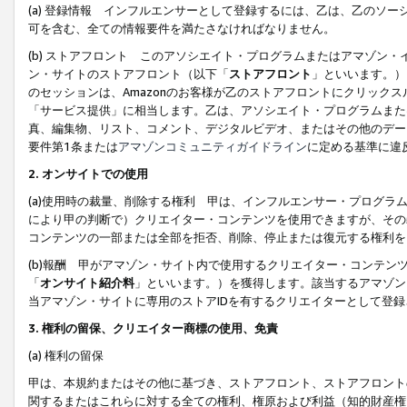
(a) 登録情報 インフルエンサーとして登録するには、乙は、乙のソ
可を含む、全ての情報要件を満たさなければなりません。
(b) ストアフロント このアソシエイト・プログラムまたはアマゾン
ン・サイトのストアフロント（以下「
ストアフロント
」といいます。）
のセッションは、Amazonのお客様が乙のストアフロントにクリック
「サービス提供」に相当します。乙は、アソシエイト・プログラムまた
真、編集物、リスト、コメント、デジタルビデオ、またはその他のデー
要件第1条または
アマゾンコミュニティガイドライン
に定める基準に違
2.
オンサイトでの使用
(a)使用時の裁量、削除する権利 甲は、インフルエンサー・プログラ
により甲の判断で）クリエイター・コンテンツを使用できますが、その
コンテンツの一部または全部を拒否、削除、停止または復元する権利を
(b)報酬 甲がアマゾン・サイト内で使用するクリエイター・コンテン
「
オンサイト紹介料
」といいます。）を獲得します。該当するアマゾン
当アマゾン・サイトに専用のストアIDを有するクリエイターとして登
3.
権利の留保、クリエイター商標の使用、免責
(a) 権利の留保
甲は、本規約またはその他に基づき、ストアフロント、ストアフロント
関するまたはこれらに対する全ての権利、権原および利益（知的財産権