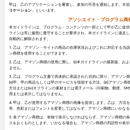
甲は、乙のアプリケーションを審査し、参加の可否を通知します。
本規
リケーション
」といいます。
アソシエイト・プログラム商
本ガイドラインは、プログラム・コンテンツの一部として甲が乙に提供
ラインは常に厳密に遵守することが要求され、本ガイドラインに違反し
自動的に解除されます。
1. 乙は、アマゾン・サイトの商品の在庫状況およびこれに対応する
ン商標を使用することができます。
2. 乙は、アマゾン商標の使用に際し、(i)本ガイドラインの最新版、およ
ません。
3. 乙は、プログラム文書で具体的に承認された目的に限り、アマゾン
(ii)甲、甲の商品もしくは甲のサービスを毀損する方法、(iii)アマ
方法または(iv)オフラインの素材または電子メール（印刷物、郵便、S
用または表示してはなりません。
4. 甲は、乙が使用するアマゾン商標の画像を提供します。乙は、方
率、色彩またはフォントを変更してはならず、アマゾン商標にいかなる
5. 各アマゾン商標は、単独で表示しなければならず、アマゾン商標
スをおくものとします。いかなる場合も、アマゾン商標の判読性や表示