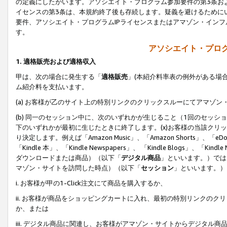
の定義にしたがいます。アソシエイト・プログラム参加要件の第3条お
イセンスの第3条は、本規約終了後も存続します。疑義を避けるためにい
要件、アソシエイト・プログラムIPライセンスまたはアマゾン・イン
す。
アソシエイト・プログ
1. 適格販売および適格収入
甲は、次の場合に発生する「
適格販売
」(本紹介料率表の例外がある場
ム紹介料を支払います。
(a) お客様が乙のサイト上の特別リンクのクリックスルーにてアマゾン
(b) 同一のセッション中に、次のいずれかが生じること（1回のセッ
下のいずれかが最初に生じたときに終了します。(x)お客様の当該クリッ
り決定します。例えば「Amazon Music」、「Amazon Shorts」、「eDo
「Kindle 本」、「Kindle Newspapers」、 「Kindle Blogs」、「
ダウンロードまたは商品）（以下「
デジタル商品
」といいます。）では
マゾン・サイトを訪問した時点）（以下「
セッション
」といいます。）
i. お客様が甲の1-Click注文にて商品を購入するか、
ii. お客様が商品をショッピングカートに入れ、最初の特別リンクの
か、または
iii. デジタル商品に関連し、お客様がアマゾン・サイトからデジタ