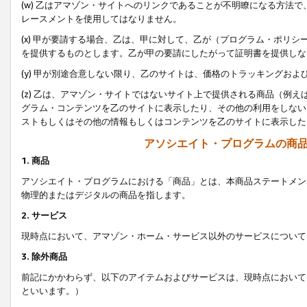
(w) 乙はアマゾン・サイトへのリンクであることが不明瞭になる方法
レースメントを使用してはなりません。
(x) 甲が要請する場合、乙は、甲に対して、乙が（プログラム・ポリ
を提供するものとします。乙が甲の要請にしたがって証明書を提供しな
(y) 甲が別途合意しない限り、乙のサイトは、価格のトラッキングお
(z) 乙は、アマゾン・サイトではないサイト上で提供される商品（例
グラム・コンテンツを乙のサイトに表示したり、その他の利用をしない
ストもしくはその他の情報もしくはコンテンツを乙のサイトに表示した
アソシエイト・プログラムの商
1. 商品
アソシエイト・プログラムにおける「商品」とは、本商品ステートメン
物理的またはデジタルの商品を指します。
2. サービス
現時点において、アマゾン・ホーム・サービス以外のサービスについて
3. 除外商品
前記にかかわらず、以下のアイテムおよびサービスは、現時点において
といいます。）