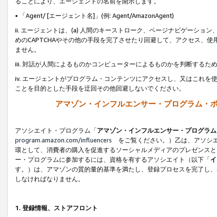
ることにより、エージェントの名前を開示します。
• 「Agent/ [エージェント名]」(例: Agent/AmazonAgent)
ii. エージェントは、(a) 人間のキーストローク、ページナビゲーシ
めのCAPTCHAやその他の手段を完了させたり回避して、アクセス、
ません。
iii. 対話が人間によるものかコンピューターによるものかを判断する
iv. エージェントがプログラム・コンテンツにアクセスし、又はこれ
ことを目的とした手段を迂回その他回避しないでください。
アマゾン・インフルエンサー・プログラム・
アソシエイト・プログラム「
アマゾン・インフルエンサー・プログラム
program.amazon.com/influencers
をご覧ください。）乙は、アソシエ
環として、消費者の購入を促進するソーシャルメディアのプレゼンスと
ー・プログラムに参加するには、資格を有するアソシエイト（以下「
イ
す。）は、アマゾンの質的量的基準を満たし、登録プロセスを完了し、
しなければなりません。
1.
登録情報、ストアフロント