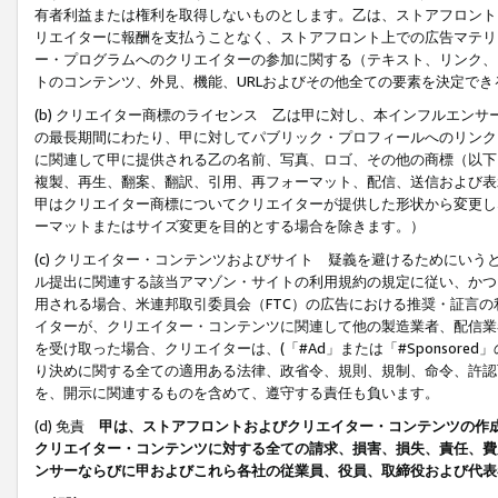
有者利益または権利を取得しないものとします。乙は、ストアフロントに
リエイターに報酬を支払うことなく、ストアフロント上での広告マテリア
ー・プログラムへのクリエイターの参加に関する（テキスト、リンク、
トのコンテンツ、外見、機能、URLおよびその他全ての要素を決定で
(b) クリエイター商標のライセンス 乙は甲に対し、本インフルエン
の最長期間にわたり、甲に対してパブリック・プロフィールへのリンク
に関連して甲に提供される乙の名前、写真、ロゴ、その他の商標（以下
複製、再生、翻案、翻訳、引用、再フォーマット、配信、送信および表
甲はクリエイター商標についてクリエイターが提供した形状から変更し
ーマットまたはサイズ変更を目的とする場合を除きます。）
(c) クリエイター・コンテンツおよびサイト 疑義を避けるためにい
ル提出に関連する該当アマゾン・サイトの利用規約の規定に従い、かつ、
用される場合、米連邦取引委員会（FTC）の広告における推奨・証言
イターが、クリエイター・コンテンツに関連して他の製造業者、配信業
を受け取った場合、クリエイターは、(「#Ad」または「#Sponsor
り決めに関する全ての適用ある法律、政省令、規則、規制、命令、許認
を、開示に関連するものを含めて、遵守する責任も負います。
(d) 免責
甲は、ストアフロントおよびクリエイター・コンテンツの作
クリエイター・コンテンツに対する全ての請求、損害、損失、責任、費
ンサーならびに甲およびこれら各社の従業員、役員、取締役および代表