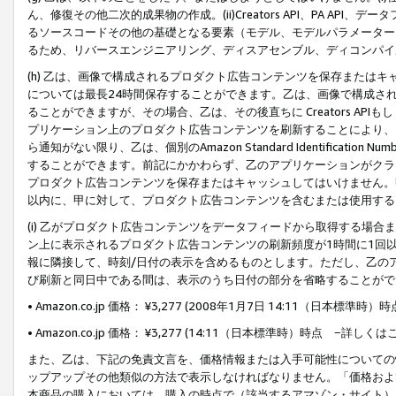
ん、修復その他二次的成果物の作成。(ii)Creators API、PA 
るソースコードその他の基礎となる要素（モデル、モデルパラメーター
るため、リバースエンジニアリング、ディスアセンブル、ディコンパイ
(h) 乙は、画像で構成されるプロダクト広告コンテンツを保存または
については最長24時間保存することができます。乙は、画像で構成さ
ることができますが、その場合、乙は、その後直ちに Creators AP
プリケーション上のプロダクト広告コンテンツを刷新することにより、
ら通知がない限り、乙は、個別のAmazon Standard Identification Nu
することができます。前記にかかわらず、乙のアプリケーションがクラ
プロダクト広告コンテンツを保存またはキャッシュしてはいけません。
以内に、甲に対して、プロダクト広告コンテンツを含むまたは使用する
(i) 乙がプロダクト広告コンテンツをデータフィードから取得する場合または
ン上に表示されるプロダクト広告コンテンツの刷新頻度が1時間に1回
報に隣接して、時刻/日付の表示を含めるものとします。ただし、乙の
び刷新と同日中である間は、表示のうち日付の部分を省略することがで
• Amazon.co.jp 価格： ¥3,277 (2008年1月7日 14:11（日本標準
• Amazon.co.jp 価格： ¥3,277 (14:11（日本標準時）時点 −詳しくは
また、乙は、下記の免責文言を、価格情報または入手可能性についての
ップアップその他類似の方法で表示しなければなりません。「価格およ
本商品の購入においては、購入の時点で（該当するアマゾン・サイト）