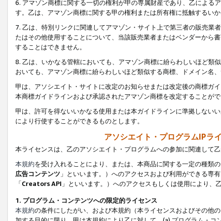
6. アマゾン商標に関する一切の権利が甲の専属財産であり、乙によ
す。乙は、アマゾン商標に関する甲の権利または所有権に抵触するいか
7. 乙は、特別リンクに関連してアマゾン・サイト上で第三者の販売
たはその他使用することについて、当該販売業者またはベンダーから書
することはできません。
8. 乙は、いかなる管轄においても、アマゾン商標に紛らわしいほど
おいても、アマゾン商標に紛らわしいほど類似する商標、ドメイン名、
甲は、アソシエイト・サイトに改定のお知らせまたは改定後の商標ガイ
本商標ガイドラインおよび承認されたアマゾン商標を改定することがで
甲は、許可を得ないいかなる使用または本ガイドラインに準拠しないい
により行使することができるものとします。
アソシエイト・プログラムIPラ
本ライセンスは、乙のアソシエイト・プログラムへの参加に関連して乙
本規約
を受け入れることにより、または、本商品に関する一定の種類の
広告コンテンツ
」といいます。）へのアクセスおよび利用ができる専有
「
Creators API
」といいます。）へのアクセスもしくは使用により、
1. プログラム・コンテンツへの限定的ライセンス
本規約
の条件にしたがい、および本規約（本ライセンスおよびその他の
加する目的に限り、甲は本規約により乙に対して、(a) プログラム・コ