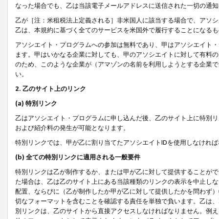
なった場合でも、乙は当該電子メールアドレスに送信された一切の通知
乙が［注：米租税法上定義される］非米国人に該当する場合で、アソシ
乙は、本規約に基づく全てのサービスを米国外で履行することになるも
アソシエイト・プログラムへの参加は無料であり、甲はアソシエイト・
ます。甲はいかなる企業に対しても、甲のアソシエイトに対して有料の
のため、このような企業が（アマゾンの名前を利用しようとする企業で
い。
2. 乙のサイト上のリンク
(a) 特別リンク
乙はアソシエイト・プログラムに申し込んだ後、乙のサイト上に特別リ
および紹介料の発生が可能となります。
特別リンクでは、甲が乙に割り当てたアソシエイトIDを使用しなけれ
(b) 全ての特別リンクに適用される一般要件
特別リンクは乙が制作するか、または甲が乙に対して提供することがで
た場合は、乙は乙のサイト上にある当該種類のリンクの表示を中止しな
配置、ならびに（乙が制作したか甲が乙に対して提供したかを問わず）
切なフォーマットを含むことを確認する責任を単独で負います。乙は、
別リンクは、乙のサイトから直接アクセスしなければなりません。例えば、