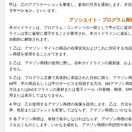
甲は、乙のアプリケーションを審査し、参加の可否を通知します。
本規
リケーション
」といいます。
アソシエイト・プログラム商
本ガイドラインは、プログラム・コンテンツの一部として甲が乙に提供
ラインは常に厳密に遵守することが要求され、本ガイドラインに違反し
自動的に解除されます。
1. 乙は、アマゾン・サイトの商品の在庫状況およびこれに対応する
ン商標を使用することができます。
2. 乙は、アマゾン商標の使用に際し、(i)本ガイドラインの最新版、およ
ません。
3. 乙は、プログラム文書で具体的に承認された目的に限り、アマゾン
(ii)甲、甲の商品もしくは甲のサービスを毀損する方法、(iii)アマ
方法または(iv)オフラインの素材または電子メール（印刷物、郵便、S
用または表示してはなりません。
4. 甲は、乙が使用するアマゾン商標の画像を提供します。乙は、方
率、色彩またはフォントを変更してはならず、アマゾン商標にいかなる
5. 各アマゾン商標は、単独で表示しなければならず、アマゾン商標
スをおくものとします。いかなる場合も、アマゾン商標の判読性や表示