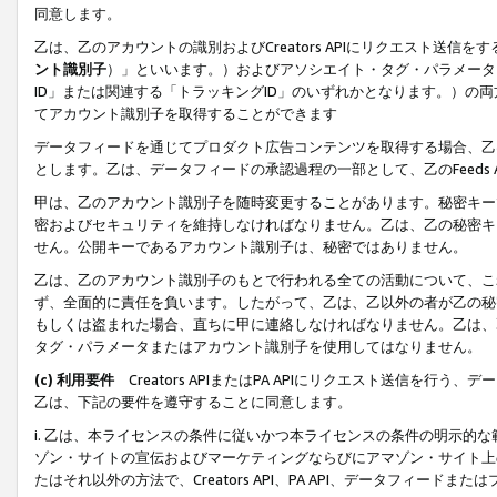
同意します。
乙は、乙のアカウントの識別およびCreators APIにリクエスト送
ント識別子
）」といいます。）およびアソシエイト・タグ・パラメータ（
ID」または関連する「トラッキングID」のいずれかとなります。）の両方
てアカウント識別子を取得することができます
データフィードを通じてプロダクト広告コンテンツを取得する場合、乙は、Cre
とします。乙は、データフィードの承認過程の一部として、乙のFeeds
甲は、乙のアカウント識別子を随時変更することがあります。秘密キー
密およびセキュリティを維持しなければなりません。乙は、乙の秘密キ
せん。公開キーであるアカウント識別子は、秘密ではありません。
乙は、乙のアカウント識別子のもとで行われる全ての活動について、こ
ず、全面的に責任を負います。したがって、乙は、乙以外の者が乙の秘
もしくは盗まれた場合、直ちに甲に連絡しなければなりません。乙は、
タグ・パラメータまたはアカウント識別子を使用してはなりません。
(c) 利用要件
Creators APIまたはPA APIにリクエスト送信を
乙は、下記の要件を遵守することに同意します。
i. 乙は、本ライセンスの条件に従いかつ本ライセンスの条件の明示的
ゾン・サイトの宣伝およびマーケティングならびにアマゾン・サイト上
たはそれ以外の方法で、Creators API、PA API、データフィー