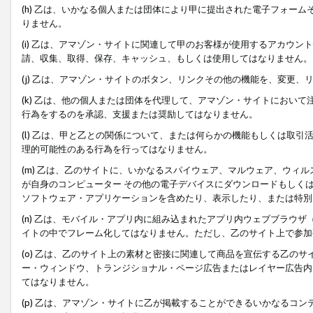
(h) 乙は、いかなる個人または団体により甲に提出された電子フォー
りません。
(i) 乙は、アマゾン・サイトに関連して甲のお客様が使用するアカウ
請、収集、取得、保存、キャッシュ、もしくは使用してはなりません。
(j) 乙は、アマゾン・サイトのボタン、リンクその他の機能を、変更
(k) 乙は、他の個人または団体を代理して、アマゾン・サイトにおい
行為をするのを承認、支援または奨励してはなりません。
(l) 乙は、甲と乙との関係について、または何らかの機能もしくは取
理的可能性のある行為を行ってはなりません。
(m) 乙は、乙のサイトに、いかなるスパイウェア、マルウェア、ウィ
が自身のコンピューター その他の電子デバイスにダウンロードもしく
ソフトウェア・アプリケーションを含めたり、表示したり、または特別
(n) 乙は、モバイル・アプリ内に組み込まれたアプリ内ウェブブラウザ
イトの中でフレーム化してはなりません。ただし、乙のサイト上で参加
(o) 乙は、乙のサイト上の素材と密接に関連して商品を宣伝する乙の
ー・ウィンドウ、トランジショナル・ページ広告またはレイヤー広告内
てはなりません。
(p) 乙は、アマゾン・サイトに乙が掲載することができるいかなるコ