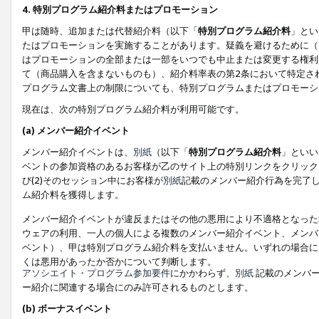
4. 特別プログラム紹介料またはプロモーション
甲は随時、追加または代替紹介料（以下「
特別プログラム紹介料
」とい
たはプロモーションを実施することがあります。疑義を避けるために（
はプロモーションの全部または一部をいつでも中止または変更する権利
て（商品購入を含まないものも）、紹介料率表の第2条において特定さ
プログラム文書上の制限についても、特別プログラムまたはプロモーシ
現在は、次の特別プログラム紹介料が利用可能です。
(a) メンバー紹介イベント
メンバー紹介イベントは、
別紙
（以下「
特別プログラム紹介料
」といい
ベントの参加資格のあるお客様が乙のサイト上の特別リンクをクリック
び(2)そのセッション中にお客様が
別紙
記載のメンバー紹介行為を完了
ム紹介料を獲得します。
メンバー紹介イベントが違反またはその他の悪用により不適格となった
ウェアの利用、一人の個人による複数のメンバー紹介イベント、メンバ
ベント）、甲は特別プログラム紹介料を支払いません。いずれの場合に
くは悪用があったか否かについて判断します。
アソシエイト・プログラム参加要件
にかかわらず、
別紙
記載のメンバー
ー紹介に関連する場合にのみ許可されるものとします。
(b) ボーナスイベント