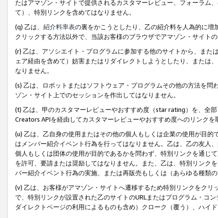
たはアマゾン・サイトで提供されるカスタマーレビュー、フォーラム、
て）、特別リンクを含めてはなりません。
(q) 乙は、
紹介料率表
の裏をかこうとしたり、乙の紹介料を人為的に増
クリックする方法以外で、当該お客様のブラウザでアマゾン・サイトの
(r) 乙は、アソシエイト・プログラムに参加する他のサイトから、ま
ェア経由を含めて）妨害またはリダイレクトしようとしたり、または、
なりません。
(s) 乙は、ロボットまたはソフトウェア・プログラムその他の方法を
ゾン・サイト上でのセッションを作出してはなりません。
(t) 乙は、甲のカスタマーレビューやおすすめ度（star rating
Creators APIを経由してカスタマーレビューやおすすめ度へのリンク
(u) 乙は、乙自身の使用またはその他の個人もしくは企業の使用が目
はメンバー紹介イベント行為を行ってはなりません。乙は、乙の友人、
個人もしくは団体の使用が目的であるかを問わず、特別リンクを通じて
を許可、要請または奨励してはなりません。また、乙は、特別リンクを
バー紹介イベント行為の実施、または再販売もしくは（あらゆる種類の
(v) 乙は、お客様がアマゾン・サイトへ遷移するため特別リンクをク
で、特別リンクが設置された乙のサイトのURLまたはプログラム・コ
ダイレクトページの利用によるものも含め）クローク（覆う）、ハイド