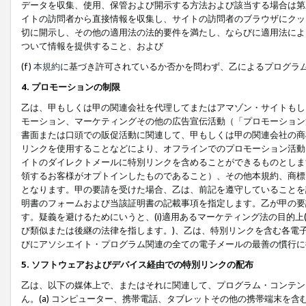
データを収集、使用、保管および開示する方法および該当する場合は第
イトの訪問者から直接情報を収集し、サイトの訪問者のブラウザにクッ
切に開示し、その他の適用法の法的要件を満たし、ならびに適用法によ
ついて情報を提供すること、および
(f)
本規約
に基づき許可されているか否かを問わず、乙によるプログラ
4. プロモーションの制限
乙は、甲もしくは甲の関連会社を代理してまたはアマゾン・サイトもし
モーション、マーケティングその他の広告宣伝活動（「プロモーション
書面または口頭での販促活動に関連して、甲もしくは甲の関連会社の商
リンクを使用することなどにより、オフラインでのプロモーション活動
イトのダイレクトメールに特別リンクを含めることができるものとしま
領するお客様がオプトインしたものであること）、その他本規約、商標
となります。甲の要請を受けた場合、乙は、前記を遵守していることを
明書のフォームおよび当該証明書の記載事項を指定します。乙が甲の要
す。疑義を避けるためにいうと、(i)適用あるマーケティング法の目的上(例
び類似または後継の法律を指します。)、乙は、特別リンクを含む各電子
びにアソシエイト・プログラム関連の全ての電子メールの最善の慣行に
5. ソフトウェアおよびデバイス経由での特別リンクの配布
乙は、以下の媒体上で、またはそれに関連して、プログラム・コンテン
ん。(a) コンピューター、携帯電話、タブレットその他の携帯端末を