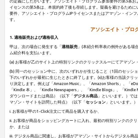
の定義にしたがいます。アソシエイト・プログラム参加要件の第3条お
イセンスの第3条は、本規約終了後も存続します。疑義を避けるためにい
要件、アソシエイト・プログラムIPライセンスまたはアマゾン・イン
す。
アソシエイト・プログ
1. 適格販売および適格収入
甲は、次の場合に発生する「
適格販売
」(本紹介料率表の例外がある場
ム紹介料を支払います。
(a) お客様が乙のサイト上の特別リンクのクリックスルーにてアマゾン
(b) 同一のセッション中に、次のいずれかが生じること（1回のセッ
下のいずれかが最初に生じたときに終了します。(x)お客様の当該クリッ
り決定します。例えば「Amazon Music」、「Amazon Shorts」、「eDo
「Kindle 本」、「Kindle Newspapers」、 「Kindle Blogs」、「
ダウンロードまたは商品）（以下「
デジタル商品
」といいます。）では
マゾン・サイトを訪問した時点）（以下「
セッション
」といいます。）
i. お客様が甲の1-Click注文にて商品を購入するか、
ii. お客様が商品をショッピングカートに入れ、最初の特別リンクの
か、または
iii. デジタル商品に関連し、お客様がアマゾン・サイトからデジタ