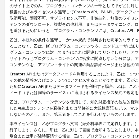
のサイト上でのみ、プログラム・コンテンツの一部として甲が乙に対し
様書および本ライセンスを遵守してCreators API、PA API、
取消可能、譲渡不可、サブライセンス不可、非独占的、無償のライセン
テンツのダウンロード、複製その他利用、またはデータマイニング、ロ
を避けるためにいうと、プログラム・コンテンツには、Creators AP
乙は、
本規約
の条件を遵守し、かつ本規約で付与された明示的なライセ
ることなく、乙は、(a)プログラム・コンテンツを、エンドユーザに
グラム・コンテンツに対してまたはこれに関連してリンクしたり、アマ
サイトのうちプログラム・コンテンツに密接に関連しない部分には、ア
コンテンツを、アマゾン・サイトの関連の商品詳細ページまたは他の関
Creators APIまたはデータフィードを利用することにより、乙は、
その他の情報およびコンテンツにアクセスすることができます。乙がこ
ためにCreators APIまたはデータフィードを利用する場合、乙は、こ
ィード（または同等のサービス）に適用されるライセンス契約の規定を
乙は、プログラム・コンテンツを使用して、知的財産権その他法的権利
したAI生成コンテンツを直接的または間接的に大規模言語モデル、マ
しないものとし、また、第三者をしてこれを行わせないものとします。
本ライセンスは、乙がプログラム文書（紹介料率表にて定義します。）
終了します。さらに、甲は、乙に対して書面で通知することにより、本
場合または甲が随時要請する場合、乙は、プログラム・コンテンツ（Cre