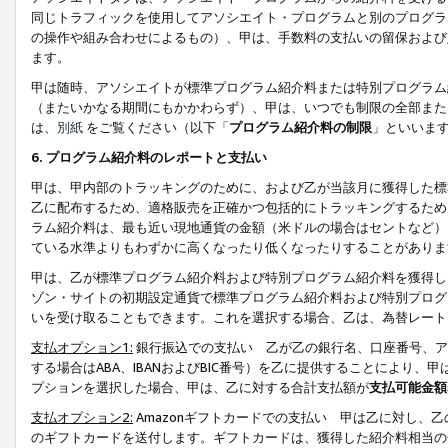
同じトラフィックを使用してアソシエイト・プログラムと別のプログラ
の操作や組み合わせによるもの）、甲は、手数料の支払いの留保および
ます。
甲は随時、アソシエイトが標準プログラム紹介料または特別プログラム
（またいかなる期間にもかかわらず）、甲は、いつでも制限の全部また
は、
別紙
をご覧ください（以下「
プログラム紹介料の制限
」といいま
6. プログラム紹介料のレポートと支払い
甲は、甲内部のトラッキングのために、および乙が当該月に獲得した標
乙に配布するため、適格販売を正確かつ包括的にトラッキングするため
ラム紹介料は、最も近い現地通貨の金額（米ドルの場合はセントなど）
ている水準よりもわずかに高くなったり低くなったりすることがありま
甲は、乙が標準プログラム紹介料および特別プログラム紹介料を獲得し
ゾン・サイトの初期設定通貨で標準プログラム紹介料および特別プログ
いを受け取ることもできます。これを選択する場合、乙は、為替レート
支払オプション1:
銀行振込での支払い 乙が乙の銀行名、口座番号、ア
する場合はABA、IBANおよびBIC番号）を乙に提供することにより
プションを選択した場合、甲は、乙に対する合計支払額が
支払可能金額
支払オプション2:
Amazonギフトカードでの支払い 甲は乙に対し、
のギフトカードを送付します。ギフトカードは、獲得した紹介料相当の