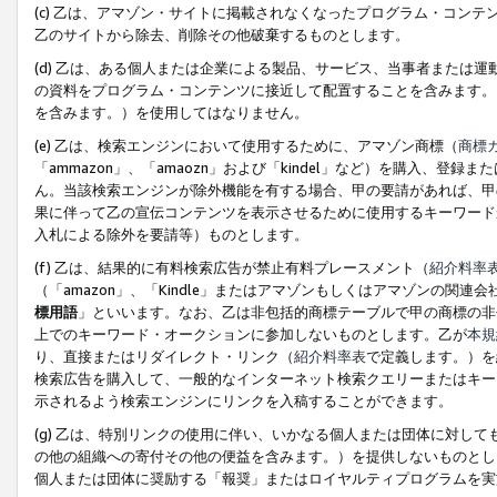
(c) 乙は、アマゾン・サイトに掲載されなくなったプログラム・コン
乙のサイトから除去、削除その他破棄するものとします。
(d) 乙は、ある個人または企業による製品、サービス、当事者または
の資料をプログラム・コンテンツに接近して配置することを含みます。
を含みます。）を使用してはなりません。
(e) 乙は、検索エンジンにおいて使用するために、アマゾン商標（
商標
「ammazon」、「amaozn」および「kindel」など）を購入
ん。当該検索エンジンが除外機能を有する場合、甲の要請があれば、甲
果に伴って乙の宣伝コンテンツを表示させるために使用するキーワード
入札による除外を要請等）ものとします。
(f) 乙は、結果的に有料検索広告が禁止有料プレースメント（
紹介料率
（「amazon」、「Kindle」またはアマゾンもしくはアマゾンの
標用語
」といいます。なお、乙は非包括的商標テーブルで甲の商標の非
上でのキーワード・オークションに参加しないものとします。乙が
本規
り、直接またはリダイレクト・リンク（
紹介料率表
で定義します。）を
検索広告を購入して、一般的なインターネット検索クエリーまたはキー
示されるよう検索エンジンにリンクを入稿することができます。
(g) 乙は、特別リンクの使用に伴い、いかなる個人または団体に対し
の他の組織への寄付その他の便益を含みます。）を提供しないものとし
個人または団体に奨励する「報奨」またはロイヤルティプログラムを実