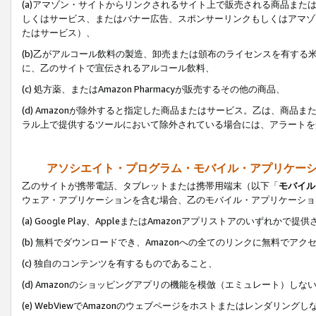
(a)アマゾン・サイトからリンクされるサイト上で販売される商品またはサ
しくはサービス、またはバナー広告、スポンサーリンクもしくはアマゾ
たはサービス）、
(b)乙がアルコール飲料の製造、卸売または頒布のライセンスを有す
に、乙のサイトで宣伝されるアルコール飲料、
(c) 処方薬、またはAmazon Pharmacyが販売するその他の商品、
(d) Amazonが除外すると指定した商品またはサービス。乙は、商品また
ラル上で提供するツールにおいて除外されている場合には、アラートを
アソシエイト・プログラム・モバイル・アプリケー
乙のサイトが携帯電話、タブレットまたは携帯用端末（以下「
モバイル
ウェア・アプリケーションを含む場合、乙のモバイル・アプリケーショ
(a) Google Play、AppleまたはAmazonアプリストアのいずれかで
(b) 無料でダウンロードでき、Amazonへの全てのリンクに無料でアク
(c) 独自のコンテンツを有するものであること、
(d) Amazonのショッピングアプリの機能を模倣（エミュレート）しな
(e) WebViewでAmazonのウェブページをホストまたはレンダリング