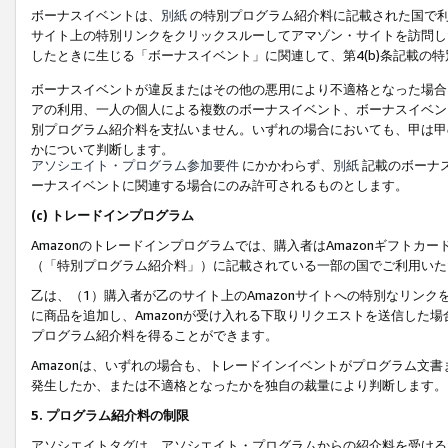
ボーナスイベントは、
別紙
の特別プログラム紹介料に記載された国で利
サイト上の特別リンクをクリックスルーしてアマゾン・サイトを訪問した
したときに生じる「ボーナスイベント」に関連して、第4(b)条記載の
ボーナスイベントが違反またはその他の悪用により不適格となった場合
アの利用、一人の個人による複数のボーナスイベント、ボーナスイベン
別プログラム紹介料を支払いません。いずれの場合においても、甲は甲
かについて判断します。
アソシエイト・プログラム参加要件
にかかわらず、
別紙
記載のボーナ
ーナスイベントに関連する場合にのみ許可されるものとします。
(c) トレードインプログラム
Amazonのトレードインプログラムでは、購入者はAmazonギフト
（「特別プログラム紹介料」）に記載されている一部の国でご利用いた
乙は、（1）購入者が乙のサイト上のAmazonサイトへの特別なリン
に商品を追加し、Amazonが受け入れる下取りリクエストを送信した場
プログラム紹介料を得ることができます。
Amazonは、いずれの場合も、トレードインイベントがプログラム文書
発生したか、または不適格となったかを独自の裁量により判断します。
5. プログラム紹介料の制限
アソシエイトタグは、アソシエイト・プログラムからの紹介料を受ける