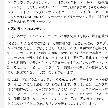
ン（ブラウザプラグイン、ヘルパーオブジェクト、ツールバー、拡張機
ーション）。ただし、承認モバイル・アプリは除きます。(b) あらゆ
ックス、ストリーミングビデオプレイヤー、ブルーレイプレイヤー、DVDプ
ニックViera Cast、Vizioインターネットアプリケーション等）。(
ェアその他のアプリケーション。
6. 乙のサイトのコンテンツ
乙は、乙のサイトのコンテンツについて単独で責任を負い、以下記載の
(a) 乙は、いかなる方法であれ、追加情報を加えることも含め、プロ
ンツの改ざんをしてはなりません。ただし、乙は、当初の比率を維持し
することや、テキストの意味を大幅に変更しない方法または事実として
コンテンツの一部を省略することはできます。甲が乙に提供することが
シー規約情報へのリンク）としてフォーマットされていないアマゾン・
設けることなく、乙は、「プライバシー情報」へのリンクを削除したり
または判読できないようにしないものとします。
(b) 乙は、プログラム・コンテンツやCreators API、データフ
ブライセンスまたは譲渡しないものとします。例えば、乙は、乙がプロ
はその他付与することが要求されるような、乙サイト以外での広告（サ
なるアプリケーション、プラットフォーム、サイトまたはサービス上で
り、使用を奨励しないものとします。 また、乙は、乙のサイトではな
トではないサイト上でかかるリンクを表示しないものとします。