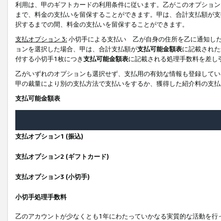
利用は、甲のギフトカードの利用条件に従います。乙がこのオプション
まで、料金の支払いを留保することができます。甲は、合計支払額が支
択するまでの間、料金の支払いを留保することができます。
支払オプション 3:
小切手による支払い 乙が自身の住所を乙に通知し
ョンを選択した場合、甲は、合計支払額が
支払可能金額表
に記載された
付する小切手1枚につき
支払可能金額表
に記載される処理手数料を差し
乙がいずれのオプションも選択せず、支払用の有効な情報も登録してい
甲の裁量により別の支払方法で支払いをするか、獲得した紹介料の支払
支払可能金額表
支払オプション1 (振込)
支払オプション2 (ギフトカード)
支払オプション3 (小切手)
小切手処理手数料
乙のアカウントが少なくとも1年にわたっていかなる実質的な活動を行