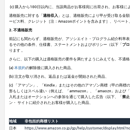
(c) 購入から180日以内に、当該商品がお客様宛に出荷され、お客
適格販売に対する「
適格収入
」とは、適格販売により甲が受け取る金額
ービス料、クレジット［注：Amazonポイントを含みます］、リベー
2. 不適格販売
前記にも関わらず、適格販売が、アソシエイト・プログラム紹介料率表
るその他の条件、仕様書、ステートメントおよびポリシー（以下「
プロ
ります 。
さらに、以下の購入は適格販売の要件を満たすようにみえても、不適格
(a)
本規約
の解除後に購入された商品、
(b) 注文が取り消され、返品または返金が開始された商品、
(c) 「アマゾン」、「Kindle」またはその他のアマゾン商標（甲
形もしくはスペル違い（例えば、「ammazon」、「amaozn」およ
入札またはオークションへの参加を通じて購入した広告（以下、「
禁止
ン・ サイトに紹介されたお客様が購入した商品、
地域
非包括的商標リスト
日本
https://www.amazon.co.jp/gp/help/customer/display.html