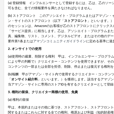
(a) 登録情報 インフルエンサーとして登録するには、乙は、乙のソ
可を含む、全ての情報要件を満たさなければなりません。
(b) ストアフロント このアソシエイト・プログラムまたはアマゾン
ン・サイトのストアフロント（以下「
ストアフロント
」といいます。）
のセッションは、Amazonのお客様が乙のストアフロントにクリック
「サービス提供」に相当します。乙は、アソシエイト・プログラムまた
真、編集物、リスト、コメント、デジタルビデオ、またはその他のデー
要件第1条または
アマゾンコミュニティガイドライン
に定める基準に違
2.
オンサイトでの使用
(a)使用時の裁量、削除する権利 甲は、インフルエンサー・プログラ
により甲の判断で）クリエイター・コンテンツを使用できますが、その
コンテンツの一部または全部を拒否、削除、停止または復元する権利を
(b)報酬 甲がアマゾン・サイト内で使用するクリエイター・コンテン
「
オンサイト紹介料
」といいます。）を獲得します。該当するアマゾン
当アマゾン・サイトに専用のストアIDを有するクリエイターとして登
3.
権利の留保、クリエイター商標の使用、免責
(a) 権利の留保
甲は、本規約またはその他に基づき、ストアフロント、ストアフロント
関するまたはこれらに対する全ての権利、権原および利益（知的財産権