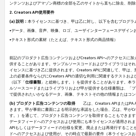
ンテンツおよびアマゾン商標の全部を乙のサイトから直ちに除去、削除
2. Creators API使用要件
(a) 説明：
本ライセンスに基づき、甲は乙に対し、以下を含むプログラ
•データ、画像、音声、映像、ロゴ、ユーザインターフェースデザイン
•テキスト形式の素材（たとえば、テキスト形式の商品情報）
前記のプロダクト広告コンテンツおよびCreators APIへのアクセスに
供することがあります。サンプルソースコードおよびライブラリはそれ
イセンスに基づき乙に提供されます。Creators APIに関連して
上の必要条件ならびにCreators APIの適切な利用に関連するテ
（以下「
仕様書類
」と総称します。）を提供することがあります。本ラ
ルソースコードまたはライブラリおよび甲が提供する仕様書類は、「プ
で提供されたいかなるデータ、画像、テキストその他の情報またはコン
(b) プロダクト広告コンテンツの取得
乙は、Creators APIま
きます。甲が事前に書面による明示的な承認をした場合、乙は、甲がCreator
す。）を通じて、プロダクト広告コンテンツを取得することもできます
データフィードへのアクセスおよび使用にも本ライセンスが適用されます。乙は
APIもしくはデータフィードの仕様を変更、廃止または再発行することがで
ドへのアクセスおよび使用が、その時点で最新の要件（本ライセンスお