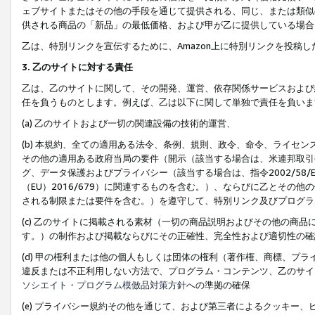
ェブサイトまたはその他の手段を通じて提供される、同じ、または類似
供される商品の「新品」の最低価格、および甲が乙に提供している場合
乙は、特別リンクを宣伝するために、Amazon上に特別リンクを投稿し
3. 乙のサイトに対する責任
乙は、乙のサイトに関して、その開発、運営、依存関係サービスおよび
任を負うものとします。例えば、乙は以下に関して単独で責任を負いま
(a) 乙のサイトおよび一切の関連設備の技術的運営、
(b) 本規約、全ての適用ある法令、条例、規則、政令、命令、ライセ
その他の適用ある政府当局の要件（開示（該当する場合は、米連邦取引
グ、データ保護およびプライバシー（該当する場合は、指令2002/58
（EU）2016/679）に関連するものを含む。）、ならびに乙とそ
される制限または要件を含む。）を遵守して、特別リンク及びプログラ
(c) 乙のサイトに掲載される素材（一切の商品説明およびその他の商
す。）の制作および掲載ならびにその正確性、完全性および適切性の確
(d) 甲の権利または他の個人もしくは団体の権利（著作権、商標、プ
違反または不正利用しない方法で、プログラム・コンテンツ、乙のサイ
ソシエイト・プログラム模倣品対策方針
への準拠の確保
(e) プライバシー規約その他を通じて、および第三者によるクッキー