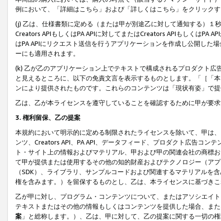
例において、「詳細はこちら」および「詳しくはこちら」をクリックす
(j) 乙は、仕様書類に定める（または甲が別途乙に対して通知する）
Creators APIもしくはPA APIに対してまたはCreators APIもしく
はPA APIにリクエスト送信を行うアプリケーションを作成し公開し
ーにも適用されます。
(k) 乙が乙のアプリケーション上でテキストで構成されるプロダクト
と見えるところに、以下の免責文言を表示するものとします。「［「本
ンにより提供されたものです。これらのコンテンツは「現状有姿」で提
乙は、乙が本ライセンスを遵守していることを確認するために甲が要求
3. 権利留保、乙の提案
本規約において明示的に定める制限されたライセンスを除いて、甲は、
ンツ、Creators API、PA API、データフィード、プロダクト
ト・サイト上の情報およびマテリアル、甲および甲の関連会社の商標お
て甲が提供または使用するその他の知的財産およびテクノロジー（アプ
（SDK）、ライブラリ、サンプルコードおよび関連するマテリアルを
権を含みます。）を留保するものとし、乙は、本ライセンスに基づきこ
乙が甲に対し、プログラム・コンテンツについて、またはアソシエイト
テキストまたはその他の情報もしくはコンテンツを提供した場合、また
案
」と総称します。）、乙は、甲に対して、乙の提案に関する一切の権