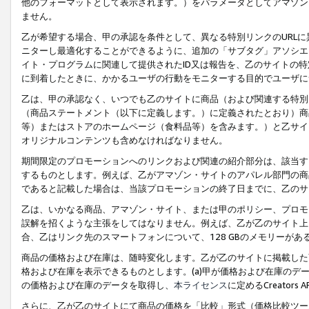
他のフォーマットとして表示されます。）をパラメータとしてアマゾン
ません。
乙が希望する場合、甲の承認を条件として、異なる特別リンクのURL
ニターし最適化することができるように、追加の「サブタグ」アソシエ
イト・プログラムに関連して提供されたID又は報告を、乙のサイトの
に到着したときに、かかるユーザの行動をモニターする目的でユーザに
乙は、甲の承認なく、いつでも乙のサイトに商品（および関連する特別
（商品ステートメント（以下に定義します。）に定義されたとおり）商
等）またはストアのホームページ（食料品等）を含みます。）と乙サイ
オリジナルコンテンツも含めなければなりません。
期間限定のプロモーションへのリンクおよび関連の紹介部分は、該当す
するものとします。例えば、乙がアマゾン・サイトのアパレル部門の商
であると記載した場合は、当該プロモーションの終了日までに、乙のサ
乙は、いかなる商品、アマゾン・サイト、または甲のポリシー、プロモ
誤解を招くような主張をしてはなりません。例えば、乙が乙のサイト上に
合、乙はリンク先のスマートフォンについて、128 GBのメモリーが
商品の価格および在庫は、随時変化します。乙が乙のサイトに掲載した
格および在庫を表示できるものとします。(a)甲が価格および在庫のデータを
の価格および在庫のデータを取得し、
本ライセンス
に定めるCreator
さらに、乙が乙のサイトにて商品の価格を「比較」形式（価格比較ツー