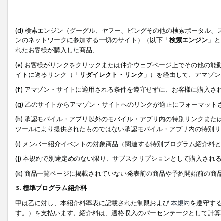
(d) 検索エンジン（グーグル、ヤフー、ビングその他の検索ポータル
ンのネットワークに参加する一切のサイト）（以下「
検索エンジン
」と
れたお客様が購入した商品、
(e) お客様がリンクをクリックまたは仲介ウェブページ上でその他の
イトに送るリンク（「
リダイレクト・リンク
」）を経由して、アマゾン
(f) アマゾン・サイトに適用される条件を遵守せずに、お客様に購入さ
(g) 乙のサイトからアマゾン・サイトへのリンクが適正にフォーマッ
(h) 承認モバイル・アプリ以外のモバイル・アプリ内の特別リンクまたはC
ツールにより提供されたものではない承認モバイル・アプリ内の特別リ
(i) メンバー紹介イベントの対象商品（関連する特別プログラム紹介料と
(j) 本規約で別途定めのない限り、サブスクリプションとして購入され
(k) 商品一覧ページに掲載されていない発表前の商品や予約開始前の商
3. 標準プログラム紹介料
甲は乙に対し、本紹介料率表に記載された制限および
本規約
を遵守す
す。）を支払います。紹介料は、適格収入のパーセンテージとして計算