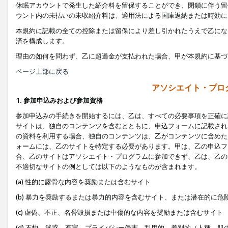
休眠アカウントで発生した紹介料を留保することができ、閉鎖に伴う留
ウント内の未払いの未収紹介料は、適用法による国庫返納または時効に
本規約に記載の全ての控除または留保により差し引かれたうえで乙にな
済を構成します。
理由の如何を問わず、乙に超過金が支払われた場合、甲が本規約に基づ
ページ上部に戻る
アソシエイト・プロ
1. 参加申込みおよび参加資格
参加申込みの手続きを開始するには、乙は、すべての必要事項を正確に
サイトは、独自のコンテンツを含むとともに、申込フォームに記載され
の資料を利用する場合、独自のコンテンツは、乙がコンテンツに含めた
ォームには、乙のサイトを特定する必要があります。甲は、乙の申込フ
合、乙のサイトはアソシエイト・プログラムに参加できず、乙は、乙の
不適切なサイトの例としては以下のようなものが含まれます。
(a) 性的に露骨な内容を奨励または含むサイト
(b) 暴力を奨励するまたは暴力的内容を含むサイト、または潜在的に
(c) 虚偽、不正、名誉毀損または中傷的な内容を奨励または含むサイト
(d) 不快、迷惑、有害、プライバシー侵害、乱用的、差別的（人種、