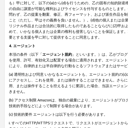
も）甲に対して、以下の(a)から(d)を行うための、乙の固有の知的
の自由に譲渡が可能な権利およびライセンスを付与するものとします。(
問わず、乙の提案を翻案、修正、再フォーマット、および派生作品を制
こと（ただし、甲はその義務を負いません。）。(d)他の個人または企
リジナル作品または合法的に取得したものであることならびに(Z)甲
めて、いかなる個人または企業の権利も侵害しないことを保証します。
要とする支援を甲に対して提供することに同意します。
4. エージェント
本項の条件（以下「
エージェント規約
」といいます。）は、乙がプログ
を使用、許可、有効化又は配置する場合に適用されます。エージェント
により、自律的または半自律的な行動をとるソフトウェアまたはサービ
(a) 透明性および同意 いかなるエージェントも、エージェント規約の
にアクセスし、これを使用、または操作することはできません。さらに、
用、または操作することを控えるように要請した場合、当該エージェン
きません。
(b) アクセス制限 Amazonは、独自の裁量により、エージェント
技術的手段などによって制限する場合があります。
(c) 技術的要件 エージェントは以下を行う必要があります。
i. すべてのHTTP/HTTPSリクエストで、リクエストがエージェ