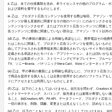
ii. 乙は、全ての仕様書類を含め、本ライセンスその他のプログラム
および資料を遵守するものとします。
iii. 乙は、プロダクト広告コンテンツを使用する際は毎回、アマゾ
ンテンツが最も直接的に関連するその他のページ）にのみリンクさせる
ンテンツをリンクさせず、またはプロダクト広告コンテンツに関連して
告コンテンツに密接に関連していない部分は、アマゾン・サイト以外の
(d) 乙は、甲の事前の書面による明確な承諾なしに、携帯電話その他
たはこれらに関連して、プロダクト広告コンテンツを使用しないものと
由してアクセスされる携帯端末用に最適化されていないサイト等の当該端
定義される承認されたモバイル・アプリケーション、または(3)いか
ブルまたは衛星ボックス、ストリーミングビデオプレイヤー、ブルーレイ
TV、ソニーBravia、パナソニックViera Cast、Vizioインター
(e) 乙は、甲の事前の書面による明確な承諾なしに、プロダクト広告
で商品を提供する個人もしくは企業が使用するためのソフトウェアもしくはその
ドにアクセスまたは利用しないものとします。
(f) 乙は、以下のことをしてはいけません。(i)方法を問わず、Creator
レクトマーケティング、スパミング、販売者または顧客が希望しない連
ること、(iii)Creators API、PA API、データフィード、プ
一切の表示を、削除、隠蔽、変更または見えなくしたり、読めなくした
(g) 乙は、以下のことをしたり、またはしようとしてはいけません。(