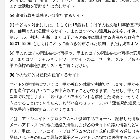
または活動を奨励または含むサイト
(e) 違法行為を奨励または実行するサイト
(f) 子どもを対象にした、もしくは13歳もしくはその他の適用年齢
集、使用または公開するサイト、またはすべての適用ある法令、条例、
制ルール、判決、判断、または子どもの保護に関連する適用ある政府当局の要
6501-6506)もしくはこれらに基づき公布された規則、または児童オ
(g) 甲またはその関連会社の商標や、甲またはその関連会社の商標の
ID、またはソーシャルネットワークサイトのユーザー名、グループ名
甲の商標の非包括的リストをご覧ください。）
(h) その他知的財産権を侵害するサイト
サイトの適切性については、甲が独自の裁量で判断いたします。甲が不
件を遵守すればいつでも再申込みすることができます。ただし、甲が1)
裁量で決定します）に基づき乙のアカウントを解除した場合はいかなる
うとすることはできません。
お問い合わせフォーム
の「運営規約違反に
承認手続を開始することができます。
乙は、アソシエイト・プログラムへの参加申込フォームに記載した情報
メールアドレスその他の連絡先情報および乙のサイトの識別情報などを
せん。甲は、アソシエイト・プログラムおよび本規約に関する通知（も
登録されたその時点で最新の電子メールアドレス宛てに送信することが