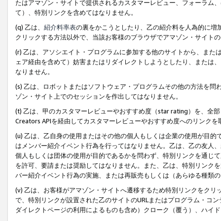
たはアマゾン・サイトで提供されるカスタマーレビュー、フォーラム、
て）、特別リンクを含めてはなりません。
(q) 乙は、
紹介料率表
の裏をかこうとしたり、乙の紹介料を人為的に増
クリックする方法以外で、当該お客様のブラウザでアマゾン・サイトの
(r) 乙は、アソシエイト・プログラムに参加する他のサイトから、ま
ェア経由を含めて）妨害またはリダイレクトしようとしたり、または、
なりません。
(s) 乙は、ロボットまたはソフトウェア・プログラムその他の方法を
ゾン・サイト上でのセッションを作出してはなりません。
(t) 乙は、甲のカスタマーレビューやおすすめ度（star rating
Creators APIを経由してカスタマーレビューやおすすめ度へのリンク
(u) 乙は、乙自身の使用またはその他の個人もしくは企業の使用が目
はメンバー紹介イベント行為を行ってはなりません。乙は、乙の友人、
個人もしくは団体の使用が目的であるかを問わず、特別リンクを通じて
を許可、要請または奨励してはなりません。また、乙は、特別リンクを
バー紹介イベント行為の実施、または再販売もしくは（あらゆる種類の
(v) 乙は、お客様がアマゾン・サイトへ遷移するため特別リンクをク
で、特別リンクが設置された乙のサイトのURLまたはプログラム・コ
ダイレクトページの利用によるものも含め）クローク（覆う）、ハイド