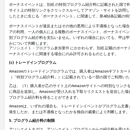
ボーナスイベントは、
別紙
の特別プログラム紹介料に記載された国で利
サイト上の特別リンクをクリックスルーしてアマゾン・サイトを訪問した
したときに生じる「ボーナスイベント」に関連して、第4(b)条記載の
ボーナスイベントが違反またはその他の悪用により不適格となった場合
アの利用、一人の個人による複数のボーナスイベント、ボーナスイベン
別プログラム紹介料を支払いません。いずれの場合においても、甲は甲
かについて判断します。
アソシエイト・プログラム参加要件
にかかわらず、
別紙
記載のボーナ
ーナスイベントに関連する場合にのみ許可されるものとします。
(c) トレードインプログラム
Amazonのトレードインプログラムでは、購入者はAmazonギフト
（「特別プログラム紹介料」）に記載されている一部の国でご利用いた
乙は、（1）購入者が乙のサイト上のAmazonサイトへの特別なリン
に商品を追加し、Amazonが受け入れる下取りリクエストを送信した場
プログラム紹介料を得ることができます。
Amazonは、いずれの場合も、トレードインイベントがプログラム文書
発生したか、または不適格となったかを独自の裁量により判断します。
5. プログラム紹介料の制限
アソシエイトタグは、アソシエイト・プログラムからの紹介料を受ける