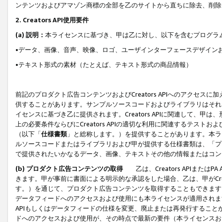
ンテンツおよびアマゾン商標の全部を乙のサイトから直ちに除去、削除
2. Creators API使用要件
(a) 説明：
本ライセンスに基づき、甲は乙に対し、以下を含むプログラ
•データ、画像、音声、映像、ロゴ、ユーザインターフェースデザイン
•テキスト形式の素材（たとえば、テキスト形式の商品情報）
前記のプロダクト広告コンテンツおよびCreators APIへのアクセスに
供することがあります。サンプルソースコードおよびライブラリはそれ
イセンスに基づき乙に提供されます。Creators APIに関連して
上の必要条件ならびにCreators APIの適切な利用に関連するテ
（以下「
仕様書類
」と総称します。）を提供することがあります。本ラ
ルソースコードまたはライブラリおよび甲が提供する仕様書類は、「プ
で提供されたいかなるデータ、画像、テキストその他の情報またはコン
(b) プロダクト広告コンテンツの取得
乙は、Creators APIま
きます。甲が事前に書面による明示的な承認をした場合、乙は、甲がCreator
す。）を通じて、プロダクト広告コンテンツを取得することもできます
データフィードへのアクセスおよび使用にも本ライセンスが適用されます。乙は
APIもしくはデータフィードの仕様を変更、廃止または再発行することがで
ドへのアクセスおよび使用が、その時点で最新の要件（本ライセンスお