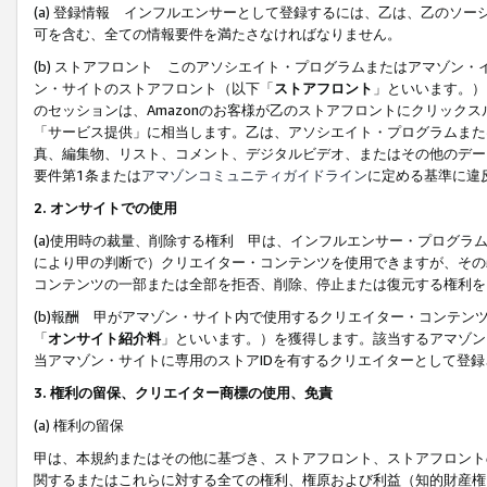
(a) 登録情報 インフルエンサーとして登録するには、乙は、乙のソ
可を含む、全ての情報要件を満たさなければなりません。
(b) ストアフロント このアソシエイト・プログラムまたはアマゾン
ン・サイトのストアフロント（以下「
ストアフロント
」といいます。）
のセッションは、Amazonのお客様が乙のストアフロントにクリック
「サービス提供」に相当します。乙は、アソシエイト・プログラムまた
真、編集物、リスト、コメント、デジタルビデオ、またはその他のデー
要件第1条または
アマゾンコミュニティガイドライン
に定める基準に違
2.
オンサイトでの使用
(a)使用時の裁量、削除する権利 甲は、インフルエンサー・プログラ
により甲の判断で）クリエイター・コンテンツを使用できますが、その
コンテンツの一部または全部を拒否、削除、停止または復元する権利を
(b)報酬 甲がアマゾン・サイト内で使用するクリエイター・コンテン
「
オンサイト紹介料
」といいます。）を獲得します。該当するアマゾン
当アマゾン・サイトに専用のストアIDを有するクリエイターとして登
3.
権利の留保、クリエイター商標の使用、免責
(a) 権利の留保
甲は、本規約またはその他に基づき、ストアフロント、ストアフロント
関するまたはこれらに対する全ての権利、権原および利益（知的財産権