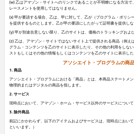
(w) 乙はアマゾン・サイトへのリンクであることが不明瞭になる方法
レースメントを使用してはなりません。
(x) 甲が要請する場合、乙は、甲に対して、乙が（プログラム・ポリ
を提供するものとします。乙が甲の要請にしたがって証明書を提供しな
(y) 甲が別途合意しない限り、乙のサイトは、価格のトラッキングお
(z) 乙は、アマゾン・サイトではないサイト上で提供される商品（例
グラム・コンテンツを乙のサイトに表示したり、その他の利用をしない
ストもしくはその他の情報もしくはコンテンツを乙のサイトに表示した
アソシエイト・プログラムの商
1. 商品
アソシエイト・プログラムにおける「商品」とは、本商品ステートメン
物理的またはデジタルの商品を指します。
2. サービス
現時点において、アマゾン・ホーム・サービス以外のサービスについて
3. 除外商品
前記にかかわらず、以下のアイテムおよびサービスは、現時点において
といいます。）