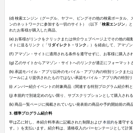
(d) 検索エンジン（グーグル、ヤフー、ビングその他の検索ポータル
ンのネットワークに参加する一切のサイト）（以下「
検索エンジン
」と
れたお客様が購入した商品、
(e) お客様がリンクをクリックまたは仲介ウェブページ上でその他の
イトに送るリンク（「
リダイレクト・リンク
」）を経由して、アマゾン
(f) アマゾン・サイトに適用される条件を遵守せずに、お客様に購入さ
(g) 乙のサイトからアマゾン・サイトへのリンクが適正にフォーマッ
(h) 承認モバイル・アプリ以外のモバイル・アプリ内の特別リンクまたはC
ツールにより提供されたものではない承認モバイル・アプリ内の特別リ
(i) メンバー紹介イベントの対象商品（関連する特別プログラム紹介料と
(j) 本規約で別途定めのない限り、サブスクリプションとして購入され
(k) 商品一覧ページに掲載されていない発表前の商品や予約開始前の商
3. 標準プログラム紹介料
甲は乙に対し、本紹介料率表に記載された制限および
本規約
を遵守す
す。）を支払います。紹介料は、適格収入のパーセンテージとして計算