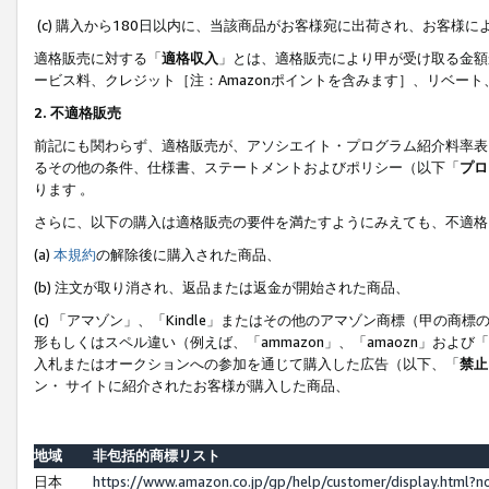
(c) 購入から180日以内に、当該商品がお客様宛に出荷され、お客
適格販売に対する「
適格収入
」とは、適格販売により甲が受け取る金額
ービス料、クレジット［注：Amazonポイントを含みます］、リベー
2. 不適格販売
前記にも関わらず、適格販売が、アソシエイト・プログラム紹介料率表
るその他の条件、仕様書、ステートメントおよびポリシー（以下「
プロ
ります 。
さらに、以下の購入は適格販売の要件を満たすようにみえても、不適格
(a)
本規約
の解除後に購入された商品、
(b) 注文が取り消され、返品または返金が開始された商品、
(c) 「アマゾン」、「Kindle」またはその他のアマゾン商標（甲
形もしくはスペル違い（例えば、「ammazon」、「amaozn」およ
入札またはオークションへの参加を通じて購入した広告（以下、「
禁止
ン・ サイトに紹介されたお客様が購入した商品、
地域
非包括的商標リスト
日本
https://www.amazon.co.jp/gp/help/customer/display.html