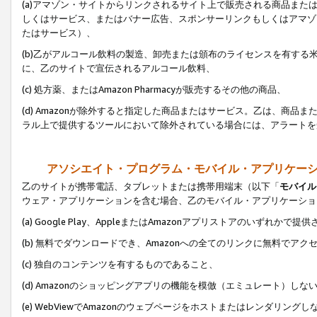
(a)アマゾン・サイトからリンクされるサイト上で販売される商品またはサ
しくはサービス、またはバナー広告、スポンサーリンクもしくはアマゾ
たはサービス）、
(b)乙がアルコール飲料の製造、卸売または頒布のライセンスを有す
に、乙のサイトで宣伝されるアルコール飲料、
(c) 処方薬、またはAmazon Pharmacyが販売するその他の商品、
(d) Amazonが除外すると指定した商品またはサービス。乙は、商品また
ラル上で提供するツールにおいて除外されている場合には、アラートを
アソシエイト・プログラム・モバイル・アプリケー
乙のサイトが携帯電話、タブレットまたは携帯用端末（以下「
モバイル
ウェア・アプリケーションを含む場合、乙のモバイル・アプリケーショ
(a) Google Play、AppleまたはAmazonアプリストアのいずれかで
(b) 無料でダウンロードでき、Amazonへの全てのリンクに無料でアク
(c) 独自のコンテンツを有するものであること、
(d) Amazonのショッピングアプリの機能を模倣（エミュレート）しな
(e) WebViewでAmazonのウェブページをホストまたはレンダリング