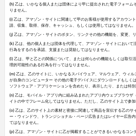
(h) 乙は、いかなる個人または団体により甲に提出された電子フォー
りません。
(i) 乙は、アマゾン・サイトに関連して甲のお客様が使用するアカウ
請、収集、取得、保存、キャッシュ、もしくは使用してはなりません。
(j) 乙は、アマゾン・サイトのボタン、リンクその他の機能を、変更
(k) 乙は、他の個人または団体を代理して、アマゾン・サイトにおい
行為をするのを承認、支援または奨励してはなりません。
(l) 乙は、甲と乙との関係について、または何らかの機能もしくは取
理的可能性のある行為を行ってはなりません。
(m) 乙は、乙のサイトに、いかなるスパイウェア、マルウェア、ウィ
が自身のコンピューター その他の電子デバイスにダウンロードもしく
ソフトウェア・アプリケーションを含めたり、表示したり、または特別
(n) 乙は、モバイル・アプリ内に組み込まれたアプリ内ウェブブラウザ
イトの中でフレーム化してはなりません。ただし、乙のサイト上で参加
(o) 乙は、乙のサイト上の素材と密接に関連して商品を宣伝する乙の
ー・ウィンドウ、トランジショナル・ページ広告またはレイヤー広告内
てはなりません。
(p) 乙は、アマゾン・サイトに乙が掲載することができるいかなるコ