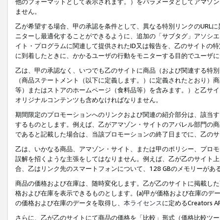
他のフォーマットとして表示されます。）をパラメータとしてアマゾン
ません。
乙が希望する場合、甲の承認を条件として、異なる特別リンクのURL
ニターし最適化することができるように、追加の「サブタグ」アソシエ
イト・プログラムに関連して提供されたID又は報告を、乙のサイトの
に到着したときに、かかるユーザの行動をモニターする目的でユーザに
乙は、甲の承認なく、いつでも乙のサイトに商品（および関連する特別
（商品ステートメント（以下に定義します。）に定義されたとおり）商
等）またはストアのホームページ（食料品等）を含みます。）と乙サイ
オリジナルコンテンツも含めなければなりません。
期間限定のプロモーションへのリンクおよび関連の紹介部分は、該当す
するものとします。例えば、乙がアマゾン・サイトのアパレル部門の商
であると記載した場合は、当該プロモーションの終了日までに、乙のサ
乙は、いかなる商品、アマゾン・サイト、または甲のポリシー、プロモ
誤解を招くような主張をしてはなりません。例えば、乙が乙のサイト上に
合、乙はリンク先のスマートフォンについて、128 GBのメモリーが
商品の価格および在庫は、随時変化します。乙が乙のサイトに掲載した
格および在庫を表示できるものとします。(a)甲が価格および在庫のデータを
の価格および在庫のデータを取得し、
本ライセンス
に定めるCreator
さらに、乙が乙のサイトにて商品の価格を「比較」形式（価格比較ツー