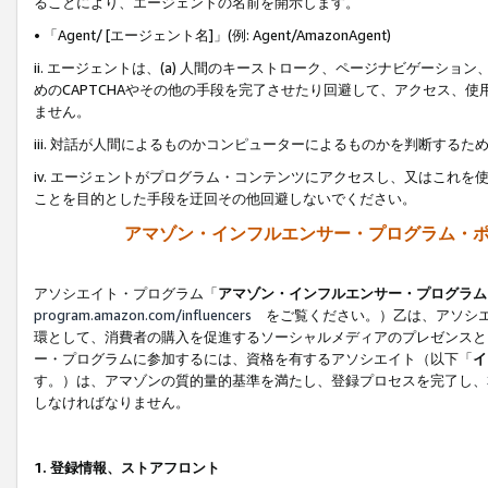
ることにより、エージェントの名前を開示します。
• 「Agent/ [エージェント名]」(例: Agent/AmazonAgent)
ii. エージェントは、(a) 人間のキーストローク、ページナビゲーシ
めのCAPTCHAやその他の手段を完了させたり回避して、アクセス、
ません。
iii. 対話が人間によるものかコンピューターによるものかを判断する
iv. エージェントがプログラム・コンテンツにアクセスし、又はこれ
ことを目的とした手段を迂回その他回避しないでください。
アマゾン・インフルエンサー・プログラム・
アソシエイト・プログラム「
アマゾン・インフルエンサー・プログラム
program.amazon.com/influencers
をご覧ください。）乙は、アソシエ
環として、消費者の購入を促進するソーシャルメディアのプレゼンスと
ー・プログラムに参加するには、資格を有するアソシエイト（以下「
イ
す。）は、アマゾンの質的量的基準を満たし、登録プロセスを完了し、
しなければなりません。
1.
登録情報、ストアフロント