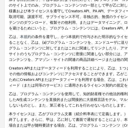
のサイト上でのみ、プログラム・コンテンツの一部として甲が乙に対し
様書および本ライセンスを遵守してCreators API、PA API、
取消可能、譲渡不可、サブライセンス不可、非独占的、無償のライセン
テンツのダウンロード、複製その他利用、またはデータマイニング、ロ
を避けるためにいうと、プログラム・コンテンツには、Creators AP
乙は、
本規約
の条件を遵守し、かつ本規約で付与された明示的なライセ
ることなく、乙は、(a)プログラム・コンテンツを、エンドユーザに
グラム・コンテンツに対してまたはこれに関連してリンクしたり、アマ
サイトのうちプログラム・コンテンツに密接に関連しない部分には、ア
コンテンツを、アマゾン・サイトの関連の商品詳細ページまたは他の関
Creators APIまたはデータフィードを利用することにより、乙は、
その他の情報およびコンテンツにアクセスすることができます。乙がこ
ためにCreators APIまたはデータフィードを利用する場合、乙は、こ
ィード（または同等のサービス）に適用されるライセンス契約の規定を
乙は、プログラム・コンテンツを使用して、知的財産権その他法的権利
したAI生成コンテンツを直接的または間接的に大規模言語モデル、マ
しないものとし、また、第三者をしてこれを行わせないものとします。
本ライセンスは、乙がプログラム文書（紹介料率表にて定義します。）
終了します。さらに、甲は、乙に対して書面で通知することにより、本
場合または甲が随時要請する場合、乙は、プログラム・コンテンツ（Cre