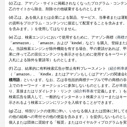
(c) 乙は、アマゾン・サイトに掲載されなくなったプログラム・コン
乙のサイトから除去、削除その他破棄するものとします。
(d) 乙は、ある個人または企業による製品、サービス、当事者または
の資料をプログラム・コンテンツに接近して配置することを含みます。
を含みます。）を使用してはなりません。
(e) 乙は、検索エンジンにおいて使用するために、アマゾン商標（
商標
「ammazon」、「amaozn」および「kindel」など）を購入
ん。当該検索エンジンが除外機能を有する場合、甲の要請があれば、甲
果に伴って乙の宣伝コンテンツを表示させるために使用するキーワード
入札による除外を要請等）ものとします。
(f) 乙は、結果的に有料検索広告が禁止有料プレースメント（
紹介料率
（「amazon」、「Kindle」またはアマゾンもしくはアマゾンの
標用語
」といいます。なお、乙は非包括的商標テーブルで甲の商標の非
上でのキーワード・オークションに参加しないものとします。乙が
本規
り、直接またはリダイレクト・リンク（
紹介料率表
で定義します。）を
検索広告を購入して、一般的なインターネット検索クエリーまたはキー
示されるよう検索エンジンにリンクを入稿することができます。
(g) 乙は、特別リンクの使用に伴い、いかなる個人または団体に対し
の他の組織への寄付その他の便益を含みます。）を提供しないものとし
個人または団体に奨励する「報奨」またはロイヤルティプログラムを実