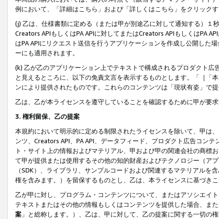
例において、「詳細はこちら」および「詳しくはこちら」をクリックす
(j) 乙は、仕様書類に定める（または甲が別途乙に対して通知する）
Creators APIもしくはPA APIに対してまたはCreators APIもしく
はPA APIにリクエスト送信を行うアプリケーションを作成し公開し
ーにも適用されます。
(k) 乙が乙のアプリケーション上でテキストで構成されるプロダクト
と見えるところに、以下の免責文言を表示するものとします。「［「本
ンにより提供されたものです。これらのコンテンツは「現状有姿」で提
乙は、乙が本ライセンスを遵守していることを確認するために甲が要求
3. 権利留保、乙の提案
本規約において明示的に定める制限されたライセンスを除いて、甲は、
ンツ、Creators API、PA API、データフィード、プロダクト
ト・サイト上の情報およびマテリアル、甲および甲の関連会社の商標お
て甲が提供または使用するその他の知的財産およびテクノロジー（アプ
（SDK）、ライブラリ、サンプルコードおよび関連するマテリアルを
権を含みます。）を留保するものとし、乙は、本ライセンスに基づきこ
乙が甲に対し、プログラム・コンテンツについて、またはアソシエイト
テキストまたはその他の情報もしくはコンテンツを提供した場合、また
案
」と総称します。）、乙は、甲に対して、乙の提案に関する一切の権