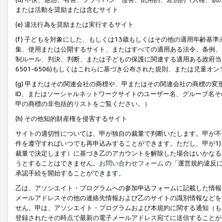
または活動を奨励または含むサイト
(e) 違法行為を奨励または実行するサイト
(f) 子どもを対象にした、もしくは13歳もしくはその他の適用年齢
集、使用または公開するサイト、またはすべての適用ある法令、条例、
制ルール、判決、判断、または子どもの保護に関連する適用ある政府当局の要
6501-6506)もしくはこれらに基づき公布された規則、または児童オ
(g) 甲またはその関連会社の商標や、甲またはその関連会社の商標の
ID、またはソーシャルネットワークサイトのユーザー名、グループ名
甲の商標の非包括的リストをご覧ください。）
(h) その他知的財産権を侵害するサイト
サイトの適切性については、甲が独自の裁量で判断いたします。甲が不
件を遵守すればいつでも再申込みすることができます。ただし、甲が1)
裁量で決定します）に基づき乙のアカウントを解除した場合はいかなる
うとすることはできません。
お問い合わせフォーム
の「運営規約違反に
承認手続を開始することができます。
乙は、アソシエイト・プログラムへの参加申込フォームに記載した情報
メールアドレスその他の連絡先情報および乙のサイトの識別情報などを
せん。甲は、アソシエイト・プログラムおよび本規約に関する通知（も
登録されたその時点で最新の電子メールアドレス宛てに送信することが