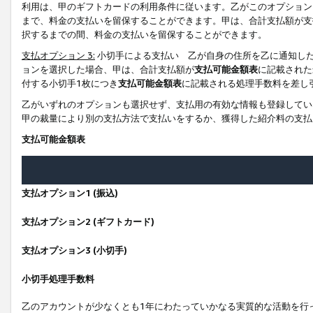
利用は、甲のギフトカードの利用条件に従います。乙がこのオプション
まで、料金の支払いを留保することができます。甲は、合計支払額が支
択するまでの間、料金の支払いを留保することができます。
支払オプション 3:
小切手による支払い 乙が自身の住所を乙に通知し
ョンを選択した場合、甲は、合計支払額が
支払可能金額表
に記載された
付する小切手1枚につき
支払可能金額表
に記載される処理手数料を差し
乙がいずれのオプションも選択せず、支払用の有効な情報も登録してい
甲の裁量により別の支払方法で支払いをするか、獲得した紹介料の支払
支払可能金額表
支払オプション1 (振込)
支払オプション2 (ギフトカード)
支払オプション3 (小切手)
小切手処理手数料
乙のアカウントが少なくとも1年にわたっていかなる実質的な活動を行