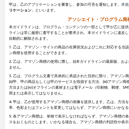
甲は、乙のアプリケーションを審査し、参加の可否を通知します。
本規
リケーション
」といいます。
アソシエイト・プログラム商
本ガイドラインは、プログラム・コンテンツの一部として甲が乙に提供
ラインは常に厳密に遵守することが要求され、本ガイドラインに違反し
自動的に解除されます。
1. 乙は、アマゾン・サイトの商品の在庫状況およびこれに対応する
ン商標を使用することができます。
2. 乙は、アマゾン商標の使用に際し、(i)本ガイドラインの最新版、およ
ません。
3. 乙は、プログラム文書で具体的に承認された目的に限り、アマゾン
(ii)甲、甲の商品もしくは甲のサービスを毀損する方法、(iii)アマ
方法または(iv)オフラインの素材または電子メール（印刷物、郵便、S
用または表示してはなりません。
4. 甲は、乙が使用するアマゾン商標の画像を提供します。乙は、方
率、色彩またはフォントを変更してはならず、アマゾン商標にいかなる
5. 各アマゾン商標は、単独で表示しなければならず、アマゾン商標
スをおくものとします。いかなる場合も、アマゾン商標の判読性や表示