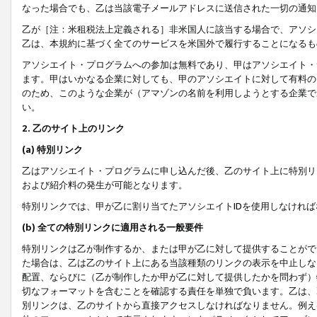
なった場合でも、乙は当該電子メールアドレスに送信された一切の通知
乙が［注：米租税法上定義される］非米国人に該当する場合で、アソシ
乙は、本規約に基づく全てのサービスを米国外で履行することになるも
アソシエイト・プログラムへの参加は無料であり、甲はアソシエイト・
ます。甲はいかなる企業に対しても、甲のアソシエイトに対して有料の
のため、このような企業が（アマゾンの名前を利用しようとする企業で
い。
2. 乙のサイト上のリンク
(a) 特別リンク
乙はアソシエイト・プログラムに申し込んだ後、乙のサイト上に特別リ
および紹介料の発生が可能となります。
特別リンクでは、甲が乙に割り当てたアソシエイトIDを使用しなけれ
(b) 全ての特別リンクに適用される一般要件
特別リンクは乙が制作するか、または甲が乙に対して提供することがで
た場合は、乙は乙のサイト上にある当該種類のリンクの表示を中止しな
配置、ならびに（乙が制作したか甲が乙に対して提供したかを問わず）
切なフォーマットを含むことを確認する責任を単独で負います。乙は、
別リンクは、乙のサイトから直接アクセスしなければなりません。例えば、