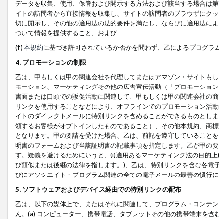
データを収集、使用、保管および開示する方法および該当する場合は第
イトの訪問者から直接情報を収集し、サイトの訪問者のブラウザにクッ
切に開示し、その他の適用法の法的要件を満たし、ならびに適用法によ
ついて情報を提供すること、および
(f)
本規約
に基づき許可されているか否かを問わず、乙によるプログラ
4. プロモーションの制限
乙は、甲もしくは甲の関連会社を代理してまたはアマゾン・サイトもし
モーション、マーケティングその他の広告宣伝活動（「プロモーション
書面または口頭での販促活動に関連して、甲もしくは甲の関連会社の商
リンクを使用することなどにより、オフラインでのプロモーション活動
イトのダイレクトメールに特別リンクを含めることができるものとしま
領するお客様がオプトインしたものであること）、その他本規約、商標
となります。甲の要請を受けた場合、乙は、前記を遵守していることを
明書のフォームおよび当該証明書の記載事項を指定します。乙が甲の要
す。疑義を避けるためにいうと、(i)適用あるマーケティング法の目的上(例
び類似または後継の法律を指します。)、乙は、特別リンクを含む各電子
びにアソシエイト・プログラム関連の全ての電子メールの最善の慣行に
5. ソフトウェアおよびデバイス経由での特別リンクの配布
乙は、以下の媒体上で、またはそれに関連して、プログラム・コンテン
ん。(a) コンピューター、携帯電話、タブレットその他の携帯端末を