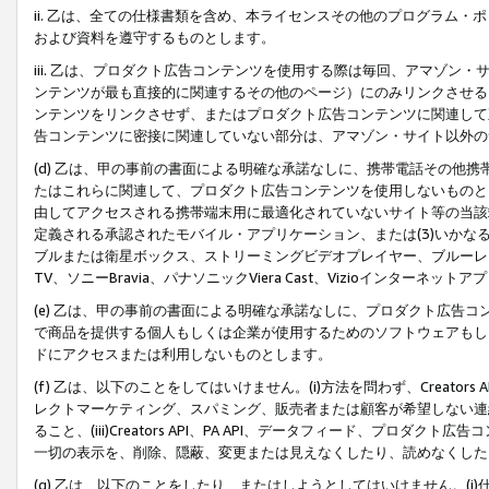
ii. 乙は、全ての仕様書類を含め、本ライセンスその他のプログラム
および資料を遵守するものとします。
iii. 乙は、プロダクト広告コンテンツを使用する際は毎回、アマゾ
ンテンツが最も直接的に関連するその他のページ）にのみリンクさせる
ンテンツをリンクさせず、またはプロダクト広告コンテンツに関連して
告コンテンツに密接に関連していない部分は、アマゾン・サイト以外の
(d) 乙は、甲の事前の書面による明確な承諾なしに、携帯電話その他
たはこれらに関連して、プロダクト広告コンテンツを使用しないものと
由してアクセスされる携帯端末用に最適化されていないサイト等の当該端
定義される承認されたモバイル・アプリケーション、または(3)いか
ブルまたは衛星ボックス、ストリーミングビデオプレイヤー、ブルーレイ
TV、ソニーBravia、パナソニックViera Cast、Vizioインター
(e) 乙は、甲の事前の書面による明確な承諾なしに、プロダクト広告
で商品を提供する個人もしくは企業が使用するためのソフトウェアもしくはその
ドにアクセスまたは利用しないものとします。
(f) 乙は、以下のことをしてはいけません。(i)方法を問わず、Creator
レクトマーケティング、スパミング、販売者または顧客が希望しない連
ること、(iii)Creators API、PA API、データフィード、プ
一切の表示を、削除、隠蔽、変更または見えなくしたり、読めなくした
(g) 乙は、以下のことをしたり、またはしようとしてはいけません。(