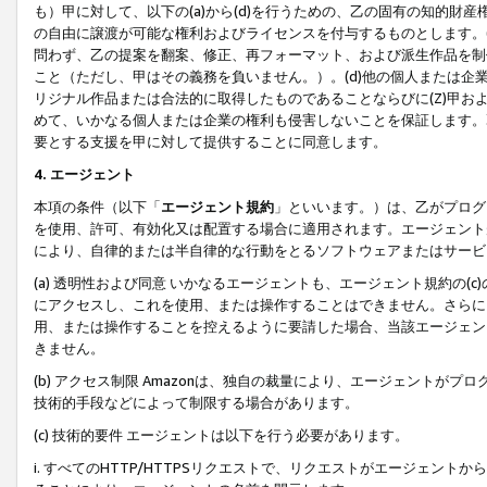
も）甲に対して、以下の(a)から(d)を行うための、乙の固有の知的
の自由に譲渡が可能な権利およびライセンスを付与するものとします。(
問わず、乙の提案を翻案、修正、再フォーマット、および派生作品を制
こと（ただし、甲はその義務を負いません。）。(d)他の個人または企
リジナル作品または合法的に取得したものであることならびに(Z)甲
めて、いかなる個人または企業の権利も侵害しないことを保証します。
要とする支援を甲に対して提供することに同意します。
4. エージェント
本項の条件（以下「
エージェント規約
」といいます。）は、乙がプログ
を使用、許可、有効化又は配置する場合に適用されます。エージェント
により、自律的または半自律的な行動をとるソフトウェアまたはサービ
(a) 透明性および同意 いかなるエージェントも、エージェント規約の
にアクセスし、これを使用、または操作することはできません。さらに、
用、または操作することを控えるように要請した場合、当該エージェン
きません。
(b) アクセス制限 Amazonは、独自の裁量により、エージェント
技術的手段などによって制限する場合があります。
(c) 技術的要件 エージェントは以下を行う必要があります。
i. すべてのHTTP/HTTPSリクエストで、リクエストがエージェ