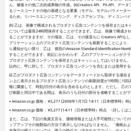
ん、修復その他二次的成果物の作成。(ii)Creators API、PA 
るソースコードその他の基礎となる要素（モデル、モデルパラメーター
るため、リバースエンジニアリング、ディスアセンブル、ディコンパイ
(h) 乙は、画像で構成されるプロダクト広告コンテンツを保存または
については最長24時間保存することができます。乙は、画像で構成さ
ることができますが、その場合、乙は、その後直ちに Creators AP
プリケーション上のプロダクト広告コンテンツを刷新することにより、
ら通知がない限り、乙は、個別のAmazon Standard Identification Nu
することができます。前記にかかわらず、乙のアプリケーションがクラ
プロダクト広告コンテンツを保存またはキャッシュしてはいけません。
以内に、甲に対して、プロダクト広告コンテンツを含むまたは使用する
(i) 乙がプロダクト広告コンテンツをデータフィードから取得する場合または
ン上に表示されるプロダクト広告コンテンツの刷新頻度が1時間に1回
報に隣接して、時刻/日付の表示を含めるものとします。ただし、乙の
び刷新と同日中である間は、表示のうち日付の部分を省略することがで
• Amazon.co.jp 価格： ¥3,277 (2008年1月7日 14:11（日本標準
• Amazon.co.jp 価格： ¥3,277 (14:11（日本標準時）時点 −詳しくは
また、乙は、下記の免責文言を、価格情報または入手可能性についての
ップアップその他類似の方法で表示しなければなりません。「価格およ
本商品の購入においては、購入の時点で（該当するアマゾン・サイト）