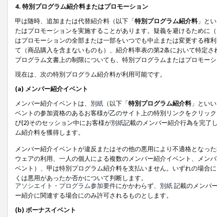
4. 特別プログラム紹介料またはプロモーション
甲は随時、追加または代替紹介料（以下「
特別プログラム紹介料
」とい
たはプロモーションを実施することがあります。疑義を避けるために（
はプロモーションの全部または一部をいつでも中止または変更する権利
て（商品購入を含まないものも）、紹介料率表の第2条において特定さ
プログラム文書上の制限についても、特別プログラムまたはプロモーシ
現在は、次の特別プログラム紹介料が利用可能です。
(a) メンバー紹介イベント
メンバー紹介イベントは、
別紙
（以下「
特別プログラム紹介料
」といい
ベントの参加資格のあるお客様が乙のサイト上の特別リンクをクリック
び(2)そのセッション中にお客様が
別紙
記載のメンバー紹介行為を完了
ム紹介料を獲得します。
メンバー紹介イベントが違反またはその他の悪用により不適格となった
ウェアの利用、一人の個人による複数のメンバー紹介イベント、メンバ
ベント）、甲は特別プログラム紹介料を支払いません。いずれの場合に
くは悪用があったか否かについて判断します。
アソシエイト・プログラム参加要件
にかかわらず、
別紙
記載のメンバー
ー紹介に関連する場合にのみ許可されるものとします。
(b) ボーナスイベント