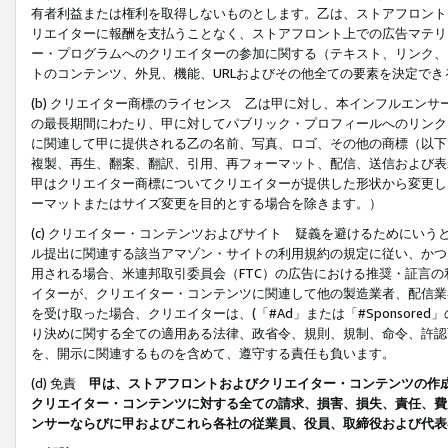
有者利益または権利を取得しないものとします。乙は、ストアフロントに
リエイターに報酬を支払うことなく、ストアフロント上での広告マテリア
ー・プログラムへのクリエイターの参加に関する（テキスト、リンク、
トのコンテンツ、外見、機能、URLおよびその他全ての要素を決定で
(b) クリエイター商標のライセンス 乙は甲に対し、本インフルエン
の最長期間にわたり、甲に対してパブリック・プロフィールへのリンク
に関連して甲に提供される乙の名前、写真、ロゴ、その他の商標（以下
複製、再生、翻案、翻訳、引用、再フォーマット、配信、送信および表
甲はクリエイター商標についてクリエイターが提供した形状から変更し
ーマットまたはサイズ変更を目的とする場合を除きます。）
(c) クリエイター・コンテンツおよびサイト 疑義を避けるためにい
ル提出に関連する該当アマゾン・サイトの利用規約の規定に従い、かつ、
用される場合、米連邦取引委員会（FTC）の広告における推奨・証言
イターが、クリエイター・コンテンツに関連して他の製造業者、配信業
を受け取った場合、クリエイターは、(「#Ad」または「#Sponsor
り決めに関する全ての適用ある法律、政省令、規則、規制、命令、許認
を、開示に関連するものを含めて、遵守する責任も負います。
(d) 免責
甲は、ストアフロントおよびクリエイター・コンテンツの作
クリエイター・コンテンツに対する全ての請求、損害、損失、責任、費
ンサーならびに甲およびこれら各社の従業員、役員、取締役および代表