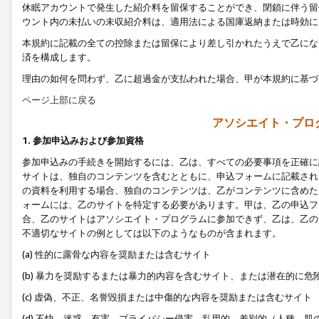
休眠アカウントで発生した紹介料を留保することができ、閉鎖に伴う留
ウント内の未払いの未収紹介料は、適用法による国庫返納または時効に
本規約に記載の全ての控除または留保により差し引かれたうえで乙にな
済を構成します。
理由の如何を問わず、乙に超過金が支払われた場合、甲が本規約に基づ
ページ上部に戻る
アソシエイト・プロ
1. 参加申込みおよび参加資格
参加申込みの手続きを開始するには、乙は、すべての必要事項を正確に
サイトは、独自のコンテンツを含むとともに、申込フォームに記載され
の資料を利用する場合、独自のコンテンツは、乙がコンテンツに含めた
ォームには、乙のサイトを特定する必要があります。甲は、乙の申込フ
合、乙のサイトはアソシエイト・プログラムに参加できず、乙は、乙の
不適切なサイトの例としては以下のようなものが含まれます。
(a) 性的に露骨な内容を奨励または含むサイト
(b) 暴力を奨励するまたは暴力的内容を含むサイト、または潜在的に
(c) 虚偽、不正、名誉毀損または中傷的な内容を奨励または含むサイト
(d) 不快、迷惑、有害、プライバシー侵害、乱用的、差別的（人種、