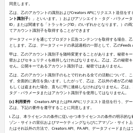
同意します。
乙は、乙のアカウントの識別およびCreators APIにリクエスト送
ント識別子
）」といいます。）およびアソシエイト・タグ・パラメータ（
ID」または関連する「トラッキングID」のいずれかとなります。）の両方
てアカウント識別子を取得することができます
データフィードを通じてプロダクト広告コンテンツを取得する場合、乙は、Cre
とします。乙は、データフィードの承認過程の一部として、乙のFeeds
甲は、乙のアカウント識別子を随時変更することがあります。秘密キー
密およびセキュリティを維持しなければなりません。乙は、乙の秘密キ
せん。公開キーであるアカウント識別子は、秘密ではありません。
乙は、乙のアカウント識別子のもとで行われる全ての活動について、こ
ず、全面的に責任を負います。したがって、乙は、乙以外の者が乙の秘
もしくは盗まれた場合、直ちに甲に連絡しなければなりません。乙は、
タグ・パラメータまたはアカウント識別子を使用してはなりません。
(c) 利用要件
Creators APIまたはPA APIにリクエスト送信を
乙は、下記の要件を遵守することに同意します。
i. 乙は、本ライセンスの条件に従いかつ本ライセンスの条件の明示的
ゾン・サイトの宣伝およびマーケティングならびにアマゾン・サイト上
たはそれ以外の方法で、Creators API、PA API、データフィー