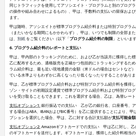
同じトラフィックを使用してアソシエイト・プログラムと別のプログラ
の操作や組み合わせによるもの）、甲は、手数料の支払いの留保および
ます。
甲は随時、アソシエイトが標準プログラム紹介料または特別プログラム
（またいかなる期間にもかかわらず）、甲は、いつでも制限の全部また
は、
別紙
をご覧ください（以下「
プログラム紹介料の制限
」といいま
6. プログラム紹介料のレポートと支払い
甲は、甲内部のトラッキングのために、および乙が当該月に獲得した標
乙に配布するため、適格販売を正確かつ包括的にトラッキングするため
ラム紹介料は、最も近い現地通貨の金額（米ドルの場合はセントなど）
ている水準よりもわずかに高くなったり低くなったりすることがありま
甲は、乙が標準プログラム紹介料および特別プログラム紹介料を獲得し
ゾン・サイトの初期設定通貨で標準プログラム紹介料および特別プログ
いを受け取ることもできます。これを選択する場合、乙は、為替レート
支払オプション1:
銀行振込での支払い 乙が乙の銀行名、口座番号、ア
する場合はABA、IBANおよびBIC番号）を乙に提供することにより
プションを選択した場合、甲は、乙に対する合計支払額が
支払可能金額
支払オプション2:
Amazonギフトカードでの支払い 甲は乙に対し、
のギフトカードを送付します。ギフトカードは、獲得した紹介料相当の