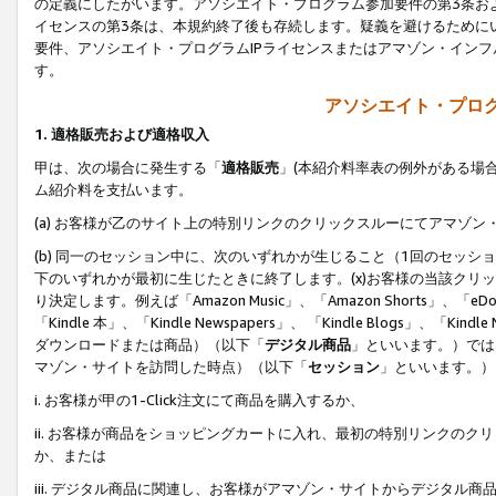
の定義にしたがいます。アソシエイト・プログラム参加要件の第3条お
イセンスの第3条は、本規約終了後も存続します。疑義を避けるためにい
要件、アソシエイト・プログラムIPライセンスまたはアマゾン・イン
す。
アソシエイト・プログ
1. 適格販売および適格収入
甲は、次の場合に発生する「
適格販売
」(本紹介料率表の例外がある場
ム紹介料を支払います。
(a) お客様が乙のサイト上の特別リンクのクリックスルーにてアマゾン
(b) 同一のセッション中に、次のいずれかが生じること（1回のセッ
下のいずれかが最初に生じたときに終了します。(x)お客様の当該クリッ
り決定します。例えば「Amazon Music」、「Amazon Shorts」、「eDo
「Kindle 本」、「Kindle Newspapers」、 「Kindle Blogs」、「
ダウンロードまたは商品）（以下「
デジタル商品
」といいます。）では
マゾン・サイトを訪問した時点）（以下「
セッション
」といいます。）
i. お客様が甲の1-Click注文にて商品を購入するか、
ii. お客様が商品をショッピングカートに入れ、最初の特別リンクの
か、または
iii. デジタル商品に関連し、お客様がアマゾン・サイトからデジタ