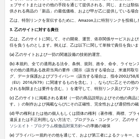
ェブサイトまたはその他の手段を通じて提供される、同じ、または類似
供される商品の「新品」の最低価格、および甲が乙に提供している場合
乙は、特別リンクを宣伝するために、Amazon上に特別リンクを投稿し
3. 乙のサイトに対する責任
乙は、乙のサイトに関して、その開発、運営、依存関係サービスおよび
任を負うものとします。例えば、乙は以下に関して単独で責任を負いま
(a) 乙のサイトおよび一切の関連設備の技術的運営、
(b) 本規約、全ての適用ある法令、条例、規則、政令、命令、ライセ
その他の適用ある政府当局の要件（開示（該当する場合は、米連邦取引
グ、データ保護およびプライバシー（該当する場合は、指令2002/58
（EU）2016/679）に関連するものを含む。）、ならびに乙とそ
される制限または要件を含む。）を遵守して、特別リンク及びプログラ
(c) 乙のサイトに掲載される素材（一切の商品説明およびその他の商
す。）の制作および掲載ならびにその正確性、完全性および適切性の確
(d) 甲の権利または他の個人もしくは団体の権利（著作権、商標、プ
違反または不正利用しない方法で、プログラム・コンテンツ、乙のサイ
ソシエイト・プログラム模倣品対策方針
への準拠の確保
(e) プライバシー規約その他を通じて、および第三者によるクッキー