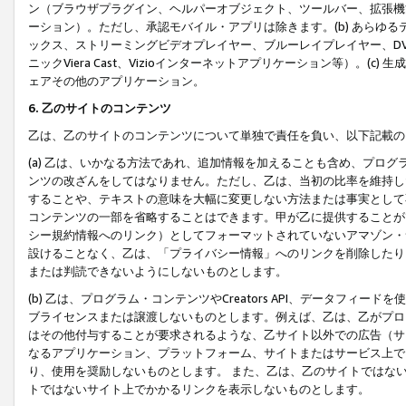
ン（ブラウザプラグイン、ヘルパーオブジェクト、ツールバー、拡張機
ーション）。ただし、承認モバイル・アプリは除きます。(b) あらゆ
ックス、ストリーミングビデオプレイヤー、ブルーレイプレイヤー、DVDプ
ニックViera Cast、Vizioインターネットアプリケーション等）。(
ェアその他のアプリケーション。
6. 乙のサイトのコンテンツ
乙は、乙のサイトのコンテンツについて単独で責任を負い、以下記載の
(a) 乙は、いかなる方法であれ、追加情報を加えることも含め、プロ
ンツの改ざんをしてはなりません。ただし、乙は、当初の比率を維持し
することや、テキストの意味を大幅に変更しない方法または事実として
コンテンツの一部を省略することはできます。甲が乙に提供することが
シー規約情報へのリンク）としてフォーマットされていないアマゾン・
設けることなく、乙は、「プライバシー情報」へのリンクを削除したり
または判読できないようにしないものとします。
(b) 乙は、プログラム・コンテンツやCreators API、データフ
ブライセンスまたは譲渡しないものとします。例えば、乙は、乙がプロ
はその他付与することが要求されるような、乙サイト以外での広告（サ
なるアプリケーション、プラットフォーム、サイトまたはサービス上で
り、使用を奨励しないものとします。 また、乙は、乙のサイトではな
トではないサイト上でかかるリンクを表示しないものとします。