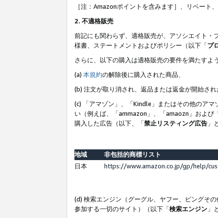
［注：Amazonポイントを含みます］、リベー
2. 不適格販売
前記にも関わらず、適格販売が、アソシエイト・
様書、ステートメントおよびポリシー（以下「
プ
さらに、以下の購入は適格販売の要件を満たすよ
(a)
本規約
の解除後に購入された商品、
(b) 注文が取り消され、返品または返金が開始さ
(c) 「アマゾン」、「Kindle」またはその
い（例えば、「ammazon」、「amaozn」お
購入した広告（以下、「
禁止リスティング広告
」
地域
非包括的商標リスト
日本
https://www.amazon.co.jp/gp/help/cu
(d) 検索エンジン（グーグル、ヤフー、ビング
参加する一切のサイト）（以下「
検索エンジン
」