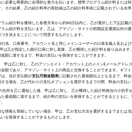
めに必要な商業的に合理的な努力を払います。標準プログラム紹介料または特
す。その結果、乙の紹介料率の実効値は乙の紹介料率表に記載されている水準
グラム紹介料を獲得した各暦月末から約60日以内に、乙が選択した下記記載
グラム紹介料を支払います。乙は、アマゾン・サイトの初期設定通貨以外の通
基づき決まることについて同意するものとします。
行名、口座番号、アカウント名と同じメインユーザーの口座名義人名および
より、甲は乙が指定した銀行口座に対し直接、乙が獲得した紹介料を振り込みま
最低額に達するまで、料金の支払いを留保することができます。
払い 甲は乙に対し、乙のアソシエイト・アカウント上のメインEメールアドレ
の金額であり、アマゾン・サイト上の商品と交換することができます。ギフト
甲は、合計支払額が
支払可能金額表
に記載された最低額以上となるまで、料金
過する場合、乙が代わりの支払オプションを選択するまでの間、料金の支払い
の住所を乙に通知した後、甲は乙に対し、乙が獲得した紹介料相当の小切手
れた最低額に達するまで、紹介料の支払いを留保することができるとともに、
す。
効な情報も登録していない場合、甲は、乙が支払方法を選択するまでまたは当
払いを留保することができるものとします。