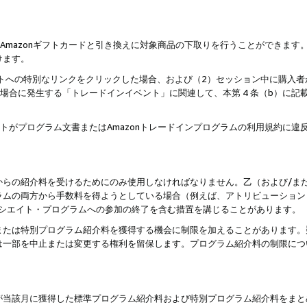
はAmazonギフトカードと引き換えに対象商品の下取りを行うことができま
けます。
サイトへの特別なリンクをクリックした場合、および（2）セッション中に購入
た場合に発生する「トレードインイベント」に関連して、本第 4 条（b）に
ントがプログラム文書またはAmazonトレードインプログラムの利用規約に
。
からの紹介料を受けるためにのみ使用しなければなりません。乙（および/ま
ラムの両方から手数料を得ようとしている場合（例えば、アトリビューション
ソシエイト・プログラムへの参加の終了を含む措置を講じることがあります。
または特別プログラム紹介料を獲得する機会に制限を加えることがあります。
は一部を中止または変更する権利を留保します。プログラム紹介料の制限につ
が当該月に獲得した標準プログラム紹介料および特別プログラム紹介料をまと