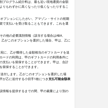
別プログラム紹介料は、最も近い現地通貨の金額
よりもわずかに高くなったり低くなったりするこ
のオプションにしたがい、アマゾン・サイトの初期
貨で支払いを受け取ることもできます。これを選
その他の必要識別情報（該当する場合はABA、
す。乙がこのオプションを選択した場合、甲は、乙に
ス宛に、乙が獲得した金額相当のギフトカードを送
カードの利用は、甲のギフトカードの利用条件に
の支払いを留保することができます。甲は、合計
を留保することができます。
を送付します。乙がこのオプションを選択した場
甲が乙に送付する小切手1枚につき
支払可能金額表
該情報を提供するまでの間、甲の裁量により別の