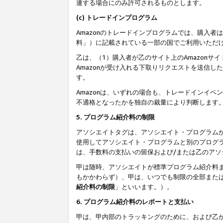
連する場合にのみ許可されるものとします。
(c) トレードインプログラム
Amazonのトレードインプログラムでは、購入者
料」）に記載されている一部の国でご利用いただ
乙は、（1）購入者が乙のサイト上のAmazon
Amazonが受け入れる下取りリクエストを送信し
す。
Amazonは、いずれの場合も、トレードインイベ
不適格となったかを独自の裁量により判断します
5. プログラム紹介料の制限
アソシエイトタグは、アソシエイト・プログラム
使用してアソシエイト・プログラムと別のプログ
は、手数料の支払いの留保および/または乙のア
甲は随時、アソシエイトが標準プログラム紹介料
もかかわらず）、甲は、いつでも制限の全部また
紹介料の制限
」といいます。）。
6. プログラム紹介料のレポートと支払い
甲は、甲内部のトラッキングのために、および乙