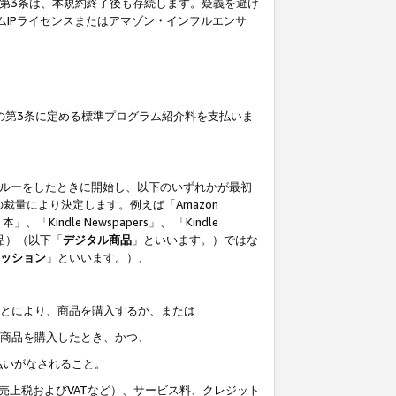
の第3条は、本規約終了後も存続します。疑義を避け
ムIPライセンスまたはアマゾン・インフルエンサ
の第3条に定める標準プログラム紹介料を支払いま
スルーをしたときに開始し、以下のいずれかが最初
裁量により決定します。例えば「Amazon
」、「Kindle Newspapers」、 「Kindle
は商品）（以下「
デジタル商品
」といいます。）ではな
ッション
」といいます。）、
ことにより、商品を購入するか、または
該商品を購入したとき、かつ、
払いがなされること。
売上税およびVATなど）、サービス料、クレジット