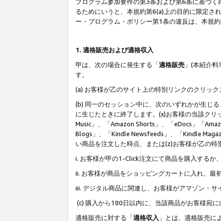
プログラム参加要件の第3条および第6条に基づく
るためにいうと、本規約第6(a)上の目的に限定
ー・プログラム・ポリシー第1条の違反は、本規
1. 適格販売および適格収入
甲は、次の場合に発生する「
適格販売
」(本紹介
す。
(a) お客様が乙のサイト上の特別リンクのクリッ
(b) 同一のセッション中に、次のいずれかが生
に生じたときに終了します。(x)お客様の当該クリ
Music」、「Amazon Shorts」、「eDocs」「Ama
Blogs」、「Kindle Newsfeeds」、「Ki
い商品を注文した時点、または(z)お客様が乙の
i. お客様が甲の1-Click注文にて商品を購入するか
ii. お客様が商品をショッピングカートに入れ
iii. デジタル商品に関連し、お客様がアマゾ
(c) 購入から180日以内に、当該商品がお客
適格販売に対する「
適格収入
」とは、適格販売に