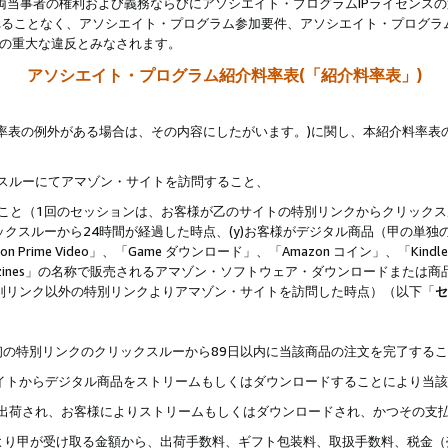
両当事者の権利および義務ならびにアソシエイト・プログラムIPライセンス
されることなく、アソシエイト・プログラム参加要件、アソシエイト・プログラ
約の重大な違反とみなされます。
アソシエイト・プログラム紹介料率表(「紹介料率表」)
料率表の例外がある場合は、その内容にしたがいます。)に関し、本紹介料率表
クスルーにてアマゾン・サイトを訪問すること、
じること（1回のセッションは、お客様が乙のサイトの特別リンクからクリック
ックスルーから24時間が経過した時点、(y)お客様がデジタル商品（甲の単独の
zon Prime Video」、「Game ダウンロード」、「Amazon コイン」、「Kindle 本
ndle Magazines」の名称で販売されるアマゾン・ソフトウェア・ダウンロードまた
特別リンク以外の特別リンクよりアマゾン・サイトを訪問した時点）（以下「
セ
、
、最初の特別リンクのクリックスルーから89日以内に当該商品の注文を完了する
ン・サイトからデジタル商品をストリームもしくはダウンロードすることにより当
様宛に出荷され、お客様によりストリームもしくはダウンロードされ、かつその支
より甲が受け取る金額から、出荷手数料、ギフト包装料、取扱手数料、税金（