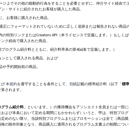
ブページ上でその他の能動的行為をすることを必要とせずに、仲介サイト経由で
ゾン・サイトに紹介されたお客様が購入した商品、
ずに、お客様に購入された商品、
クが適正にフォーマットされていないために正しく追跡または報告されない商品
内の特別リンクまたはCreators API（本ライセンスで定義します。）も
リンク経由で購入された商品、
特別プログラム紹介料とともに、紹介料率表の第4(a)条で定義します。）
ションとして購入される商品、および
商品や予約開始前の商品。
よび
本規約
を遵守することを条件として、
別紙
記載の標準紹介料（以下「
標
計算されます。
ログラム紹介料
」といいます。）の獲得機会をアソシエイト全員または一部に
（および本条において定める期間にもかかわらず）いうと、甲は、特別プログ
途定めのない限り、当該特別プログラムまたはプロモーションは全て（商品購
適格の除外対象となり、商品購入に適用されるプログラム文書上の制限につい