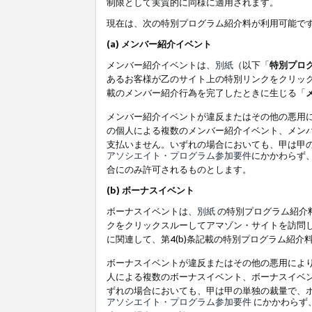
制限として実質的に同様に適用されます。
現在は、次の特別プログラム紹介料が利用可能で
(a) メンバー紹介イベント
メンバー紹介イベントは、
別紙
（以下「
特別プロ
あるお客様が乙のサイト上の特別リンクをクリック
載のメンバー紹介行為を完了したときに生じる「
メンバー紹介イベントが違反またはその他の悪用
の個人による複数のメンバー紹介イベント、メン
支払いません。いずれの場合においても、甲は甲
アソシエイト・プログラム参加要件
にかかわらず
合にのみ許可されるものとします。
(b) ボーナスイベント
ボーナスイベントは、
別紙
の特別プログラム紹介料
クをクリックスルーしてアマゾン・サイトを訪問し
に関連して、第4(b)条記載の特別プログラム紹介
ボーナスイベントが違反またはその他の悪用によ
人による複数のボーナスイベント、ボーナスイベ
ずれの場合においても、甲は甲の単独の裁量で、
アソシエイト・プログラム参加要件
にかかわらず