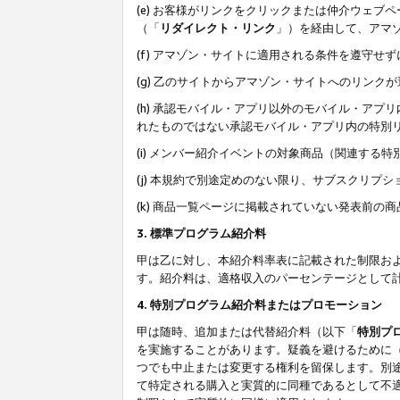
(e) お客様がリンクをクリックまたは仲介ウェ
（「
リダイレクト・リンク
」）を経由して、アマ
(f) アマゾン・サイトに適用される条件を遵守せ
(g) 乙のサイトからアマゾン・サイトへのリン
(h) 承認モバイル・アプリ以外のモバイル・アプリ
れたものではない承認モバイル・アプリ内の特別
(i) メンバー紹介イベントの対象商品（関連する
(j) 本規約で別途定めのない限り、サブスクリプ
(k) 商品一覧ページに掲載されていない発表前の
3. 標準プログラム紹介料
甲は乙に対し、本紹介料率表に記載された制限お
す。紹介料は、適格収入のパーセンテージとして
4. 特別プログラム紹介料またはプロモーション
甲は随時、追加または代替紹介料（以下「
特別プ
を実施することがあります。疑義を避けるために
つでも中止または変更する権利を留保します。別
て特定される購入と実質的に同種であるとして不