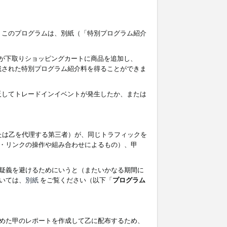
す。このプログラムは、別紙（「特別プログラム紹介
者が下取りショッピングカートに商品を追加し、
記載された特別プログラム紹介料を得ることができま
違反してトレードインイベントが発生したか、または
たは乙を代理する第三者）が、同じトラフィックを
・リンクの操作や組み合わせによるもの）、甲
疑義を避けるためにいうと（またいかなる期間に
いては、
別紙
をご覧ください（以下「
プログラム
めた甲のレポートを作成して乙に配布するため、