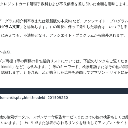
ト、クレジットカード処理手数料および不良債権を差し引いた金額を意味します
プログラム紹介料率表または最新版の本規約 など、アソシエイト・プログラ
ログラム文書
」と総称します。）の違反に伴って発生した場合は、いつでも不
うにみえても、不適格となり、アソシエイト・プログラムから除外されます。
れた商品、
他のアマゾン商標（甲の商標の非包括的リストについては、下記のリンクをご覧く
よび「kindel」など）も含みます。）等のキーワード、検索用語またはその
と総称します。）を含め、乙が購入した広告を経由してアマゾン・ サイトに
stomer/display.html?nodeId=201909280
その他の検索ポータル、スポンサー付広告サービスまたはその他の検索もしく
といいます。）上に生成または表示されるリンクを経由してアマゾン・サイト