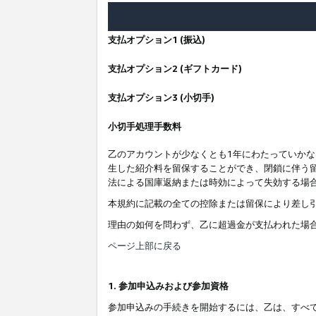
支払オプション1 (振込)
支払オプション2 (ギフトカード)
支払オプション3 (小切手)
小切手処理手数料
乙のアカウントが少なくとも1年にわたっていか
生した紹介料を留保することができ、閉鎖に伴う
法による国庫返納または時効によって失効する場
本規約に記載の全ての控除または留保により差し
理由の如何を問わず、乙に超過金が支払われた場
ページ上部に戻る
1. 参加申込みおよび参加資格
参加申込みの手続きを開始するには、乙は、すべ