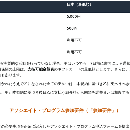
日本（最低額）
5,000円
500円
利用不可
利用不可
なる実質的な活動を行っていない場合、甲はいつでも、7日前に書面による通
留保額の上限は、
支払可能金額表
のギフトカードの最低額とします。さらに、
合もあります。
引かれたうえで乙になされた全ての支払いは、本規約に基づき乙に支払うべき
合、甲が本規約に基づき後日乙に支払う紹介料から同額を調整または相殺する
アソシエイト・プログラム参加要件（「参加要件」）
ての必要事項を正確に記入したアソシエイト・プログラム申込フォームを提出