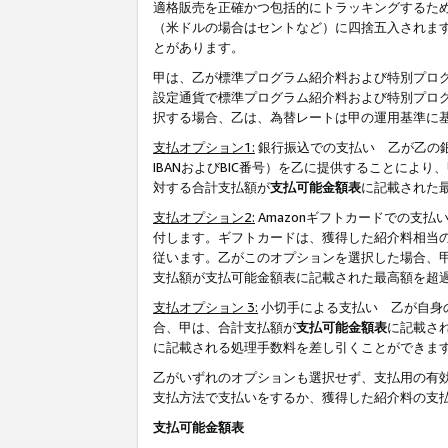
適格販売を正確かつ包括的にトラッキングするた
（米ドルの場合はセントなど）に四捨五入されま
とがあります。
甲は、乙が標準プログラム紹介料および特別プロ
設定通貨で標準プログラム紹介料および特別プロ
択する場合、乙は、為替レートは甲の運用基準に
支払オプション1:
銀行振込での支払い 乙が乙の銀
IBANおよびBIC番号）を乙に提供することに
対する合計支払額が
支払可能金額表
に記載された
支払オプション2:
Amazonギフトカードでの支
付します。ギフトカードは、獲得した紹介料相当
従います。乙がこのオプションを選択した場合、
支払額が支払可能金額表に記載された最高額を超
支払オプション 3:
小切手による支払い 乙が自身
合、甲は、合計支払額が
支払可能金額表
に記載さ
に記載される処理手数料を差し引くことができま
乙がいずれのオプションも選択せず、支払用の有
支払方法で支払いをするか、獲得した紹介料の支
支払可能金額表