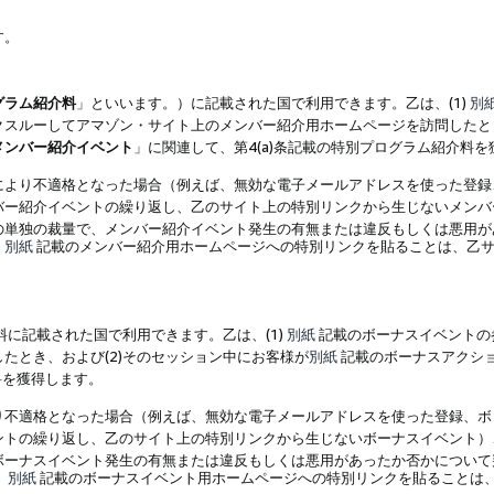
す。
グラム紹介料
」といいます。）に記載された国で利用できます。乙は、(1)
別
スルーしてアマゾン・サイト上のメンバー紹介用ホームページを訪問したとき
メンバー紹介イベント
」に関連して、第4(a)条記載の特別プログラム紹介料
により不適格となった場合（例えば、無効な電子メールアドレスを使った登録
バー紹介イベントの繰り返し、乙のサイト上の特別リンクから生じないメンバ
の単独の裁量で、メンバー紹介イベント発生の有無または違反もしくは悪用が
、
別紙
記載のメンバー紹介用ホームページへの特別リンクを貼ることは、乙サ
に記載された国で利用できます。乙は、(1)
別紙
記載のボーナスイベントの
たとき、および(2)そのセッション中にお客様が
別紙
記載のボーナスアクシ
料を獲得します。
り不適格となった場合（例えば、無効な電子メールアドレスを使った登録、ボ
ントの繰り返し、乙のサイト上の特別リンクから生じないボーナスイベント）
ボーナスイベント発生の有無または違反もしくは悪用があったか否かについて
、
別紙
記載のボーナスイベント用ホームページへの特別リンクを貼ることは