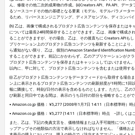
ん、修復その他二次的成果物の作成。(ii)Creators API、PA 
るソースコードその他の基礎となる要素（モデル、モデルパラメーター
るため、リバースエンジニアリング、ディスアセンブル、ディコンパイ
(h) 乙は、画像で構成されるプロダクト広告コンテンツを保存または
については最長24時間保存することができます。乙は、画像で構成さ
ることができますが、その場合、乙は、その後直ちに Creators AP
プリケーション上のプロダクト広告コンテンツを刷新することにより、
ら通知がない限り、乙は、個別のAmazon Standard Identification Nu
することができます。前記にかかわらず、乙のアプリケーションがクラ
プロダクト広告コンテンツを保存またはキャッシュしてはいけません。
以内に、甲に対して、プロダクト広告コンテンツを含むまたは使用する
(i) 乙がプロダクト広告コンテンツをデータフィードから取得する場合または
ン上に表示されるプロダクト広告コンテンツの刷新頻度が1時間に1回
報に隣接して、時刻/日付の表示を含めるものとします。ただし、乙の
び刷新と同日中である間は、表示のうち日付の部分を省略することがで
• Amazon.co.jp 価格： ¥3,277 (2008年1月7日 14:11（日本標準
• Amazon.co.jp 価格： ¥3,277 (14:11（日本標準時）時点 −詳しくは
また、乙は、下記の免責文言を、価格情報または入手可能性についての
ップアップその他類似の方法で表示しなければなりません。「価格およ
本商品の購入においては、購入の時点で（該当するアマゾン・サイト）