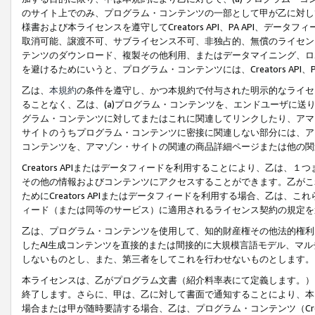
のサイト上でのみ、プログラム・コンテンツの一部として甲が乙に対し
様書および本ライセンスを遵守してCreators API、PA API、
取消可能、譲渡不可、サブライセンス不可、非独占的、無償のライセン
テンツのダウンロード、複製その他利用、またはデータマイニング、ロ
を避けるためにいうと、プログラム・コンテンツには、Creators AP
乙は、
本規約
の条件を遵守し、かつ本規約で付与された明示的なライセ
ることなく、乙は、(a)プログラム・コンテンツを、エンドユーザに
グラム・コンテンツに対してまたはこれに関連してリンクしたり、アマ
サイトのうちプログラム・コンテンツに密接に関連しない部分には、ア
コンテンツを、アマゾン・サイトの関連の商品詳細ページまたは他の関
Creators APIまたはデータフィードを利用することにより、乙は、
その他の情報およびコンテンツにアクセスすることができます。乙がこ
ためにCreators APIまたはデータフィードを利用する場合、乙は、こ
ィード（または同等のサービス）に適用されるライセンス契約の規定を
乙は、プログラム・コンテンツを使用して、知的財産権その他法的権利
したAI生成コンテンツを直接的または間接的に大規模言語モデル、マ
しないものとし、また、第三者をしてこれを行わせないものとします。
本ライセンスは、乙がプログラム文書（紹介料率表にて定義します。）
終了します。さらに、甲は、乙に対して書面で通知することにより、本
場合または甲が随時要請する場合、乙は、プログラム・コンテンツ（Cre