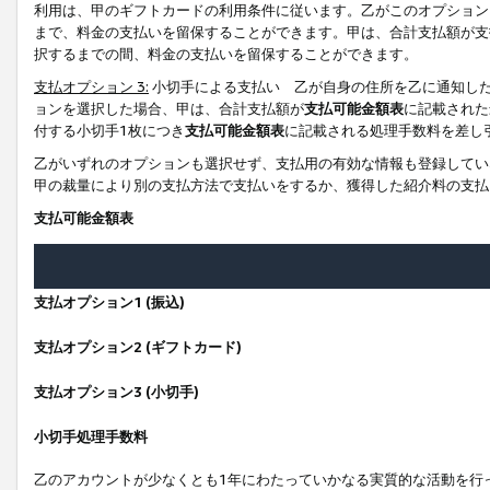
利用は、甲のギフトカードの利用条件に従います。乙がこのオプション
まで、料金の支払いを留保することができます。甲は、合計支払額が支
択するまでの間、料金の支払いを留保することができます。
支払オプション 3:
小切手による支払い 乙が自身の住所を乙に通知し
ョンを選択した場合、甲は、合計支払額が
支払可能金額表
に記載された
付する小切手1枚につき
支払可能金額表
に記載される処理手数料を差し
乙がいずれのオプションも選択せず、支払用の有効な情報も登録してい
甲の裁量により別の支払方法で支払いをするか、獲得した紹介料の支払
支払可能金額表
支払オプション1 (振込)
支払オプション2 (ギフトカード)
支払オプション3 (小切手)
小切手処理手数料
乙のアカウントが少なくとも1年にわたっていかなる実質的な活動を行