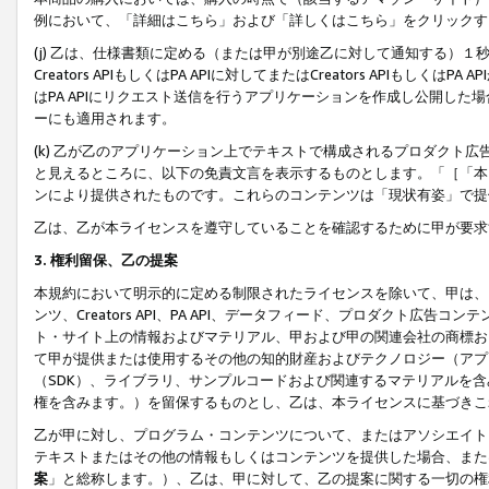
例において、「詳細はこちら」および「詳しくはこちら」をクリックす
(j) 乙は、仕様書類に定める（または甲が別途乙に対して通知する）
Creators APIもしくはPA APIに対してまたはCreators APIもしく
はPA APIにリクエスト送信を行うアプリケーションを作成し公開し
ーにも適用されます。
(k) 乙が乙のアプリケーション上でテキストで構成されるプロダクト
と見えるところに、以下の免責文言を表示するものとします。「［「本
ンにより提供されたものです。これらのコンテンツは「現状有姿」で提
乙は、乙が本ライセンスを遵守していることを確認するために甲が要求
3. 権利留保、乙の提案
本規約において明示的に定める制限されたライセンスを除いて、甲は、
ンツ、Creators API、PA API、データフィード、プロダクト
ト・サイト上の情報およびマテリアル、甲および甲の関連会社の商標お
て甲が提供または使用するその他の知的財産およびテクノロジー（アプ
（SDK）、ライブラリ、サンプルコードおよび関連するマテリアルを
権を含みます。）を留保するものとし、乙は、本ライセンスに基づきこ
乙が甲に対し、プログラム・コンテンツについて、またはアソシエイト
テキストまたはその他の情報もしくはコンテンツを提供した場合、また
案
」と総称します。）、乙は、甲に対して、乙の提案に関する一切の権