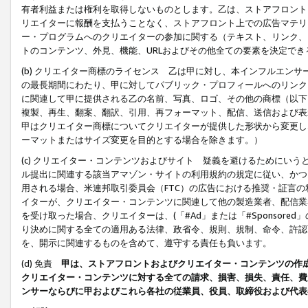
有者利益または権利を取得しないものとします。乙は、ストアフロントに
リエイターに報酬を支払うことなく、ストアフロント上での広告マテリア
ー・プログラムへのクリエイターの参加に関する（テキスト、リンク、
トのコンテンツ、外見、機能、URLおよびその他全ての要素を決定で
(b) クリエイター商標のライセンス 乙は甲に対し、本インフルエン
の最長期間にわたり、甲に対してパブリック・プロフィールへのリンク
に関連して甲に提供される乙の名前、写真、ロゴ、その他の商標（以下
複製、再生、翻案、翻訳、引用、再フォーマット、配信、送信および表
甲はクリエイター商標についてクリエイターが提供した形状から変更し
ーマットまたはサイズ変更を目的とする場合を除きます。）
(c) クリエイター・コンテンツおよびサイト 疑義を避けるためにい
ル提出に関連する該当アマゾン・サイトの利用規約の規定に従い、かつ、
用される場合、米連邦取引委員会（FTC）の広告における推奨・証言
イターが、クリエイター・コンテンツに関連して他の製造業者、配信業
を受け取った場合、クリエイターは、(「#Ad」または「#Sponsor
り決めに関する全ての適用ある法律、政省令、規則、規制、命令、許認
を、開示に関連するものを含めて、遵守する責任も負います。
(d) 免責
甲は、ストアフロントおよびクリエイター・コンテンツの作
クリエイター・コンテンツに対する全ての請求、損害、損失、責任、費
ンサーならびに甲およびこれら各社の従業員、役員、取締役および代表