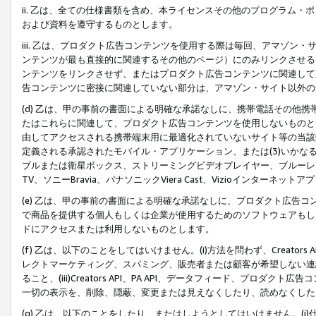
ii. 乙は、全ての仕様書類を含め、本ライセンスその他のプログラム
および資料を遵守するものとします。
iii. 乙は、プロダクト広告コンテンツを使用する際は毎回、アマゾ
ンテンツが最も直接的に関連するその他のページ）にのみリンクさせる
ンテンツをリンクさせず、またはプロダクト広告コンテンツに関連して
告コンテンツに密接に関連していない部分は、アマゾン・サイト以外の
(d) 乙は、甲の事前の書面による明確な承諾なしに、携帯電話その他
たはこれらに関連して、プロダクト広告コンテンツを使用しないものと
由してアクセスされる携帯端末用に最適化されていないサイト等の当該端
定義される承認されたモバイル・アプリケーション、または(3)いか
ブルまたは衛星ボックス、ストリーミングビデオプレイヤー、ブルーレイ
TV、ソニーBravia、パナソニックViera Cast、Vizioインター
(e) 乙は、甲の事前の書面による明確な承諾なしに、プロダクト広告
で商品を提供する個人もしくは企業が使用するためのソフトウェアもしくはその
ドにアクセスまたは利用しないものとします。
(f) 乙は、以下のことをしてはいけません。(i)方法を問わず、Creator
レクトマーケティング、スパミング、販売者または顧客が希望しない連
ること、(iii)Creators API、PA API、データフィード、プ
一切の表示を、削除、隠蔽、変更または見えなくしたり、読めなくした
(g) 乙は、以下のことをしたり、またはしようとしてはいけません。(