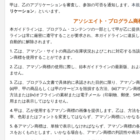
甲は、乙のアプリケーションを審査し、参加の可否を通知します。
本規
リケーション
」といいます。
アソシエイト・プログラム商
本ガイドラインは、プログラム・コンテンツの一部として甲が乙に提供
ラインは常に厳密に遵守することが要求され、本ガイドラインに違反し
自動的に解除されます。
1. 乙は、アマゾン・サイトの商品の在庫状況およびこれに対応する
ン商標を使用することができます。
2. 乙は、アマゾン商標の使用に際し、(i)本ガイドラインの最新版、およ
ません。
3. 乙は、プログラム文書で具体的に承認された目的に限り、アマゾン
(ii)甲、甲の商品もしくは甲のサービスを毀損する方法、(iii)アマ
方法または(iv)オフラインの素材または電子メール（印刷物、郵便、S
用または表示してはなりません。
4. 甲は、乙が使用するアマゾン商標の画像を提供します。乙は、方
率、色彩またはフォントを変更してはならず、アマゾン商標にいかなる
5. 各アマゾン商標は、単独で表示しなければならず、アマゾン商標
スをおくものとします。いかなる場合も、アマゾン商標の判読性や表示