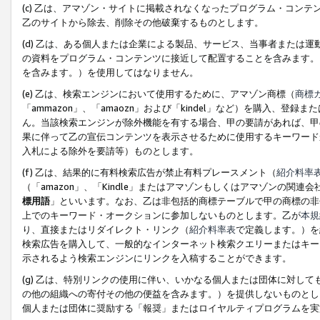
(c) 乙は、アマゾン・サイトに掲載されなくなったプログラム・コン
乙のサイトから除去、削除その他破棄するものとします。
(d) 乙は、ある個人または企業による製品、サービス、当事者または
の資料をプログラム・コンテンツに接近して配置することを含みます。
を含みます。）を使用してはなりません。
(e) 乙は、検索エンジンにおいて使用するために、アマゾン商標（
商標
「ammazon」、「amaozn」および「kindel」など）を購入
ん。当該検索エンジンが除外機能を有する場合、甲の要請があれば、甲
果に伴って乙の宣伝コンテンツを表示させるために使用するキーワード
入札による除外を要請等）ものとします。
(f) 乙は、結果的に有料検索広告が禁止有料プレースメント（
紹介料率
（「amazon」、「Kindle」またはアマゾンもしくはアマゾンの
標用語
」といいます。なお、乙は非包括的商標テーブルで甲の商標の非
上でのキーワード・オークションに参加しないものとします。乙が
本規
り、直接またはリダイレクト・リンク（
紹介料率表
で定義します。）を
検索広告を購入して、一般的なインターネット検索クエリーまたはキー
示されるよう検索エンジンにリンクを入稿することができます。
(g) 乙は、特別リンクの使用に伴い、いかなる個人または団体に対し
の他の組織への寄付その他の便益を含みます。）を提供しないものとし
個人または団体に奨励する「報奨」またはロイヤルティプログラムを実