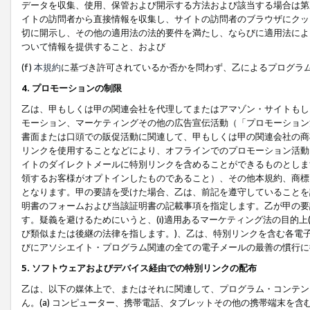
データを収集、使用、保管および開示する方法および該当する場合は第
イトの訪問者から直接情報を収集し、サイトの訪問者のブラウザにクッ
切に開示し、その他の適用法の法的要件を満たし、ならびに適用法によ
ついて情報を提供すること、および
(f)
本規約
に基づき許可されているか否かを問わず、乙によるプログラ
4. プロモーションの制限
乙は、甲もしくは甲の関連会社を代理してまたはアマゾン・サイトもし
モーション、マーケティングその他の広告宣伝活動（「プロモーション
書面または口頭での販促活動に関連して、甲もしくは甲の関連会社の商
リンクを使用することなどにより、オフラインでのプロモーション活動
イトのダイレクトメールに特別リンクを含めることができるものとしま
領するお客様がオプトインしたものであること）、その他本規約、商標
となります。甲の要請を受けた場合、乙は、前記を遵守していることを
明書のフォームおよび当該証明書の記載事項を指定します。乙が甲の要
す。疑義を避けるためにいうと、(i)適用あるマーケティング法の目的上(例
び類似または後継の法律を指します。)、乙は、特別リンクを含む各電子
びにアソシエイト・プログラム関連の全ての電子メールの最善の慣行に
5. ソフトウェアおよびデバイス経由での特別リンクの配布
乙は、以下の媒体上で、またはそれに関連して、プログラム・コンテン
ん。(a) コンピューター、携帯電話、タブレットその他の携帯端末を