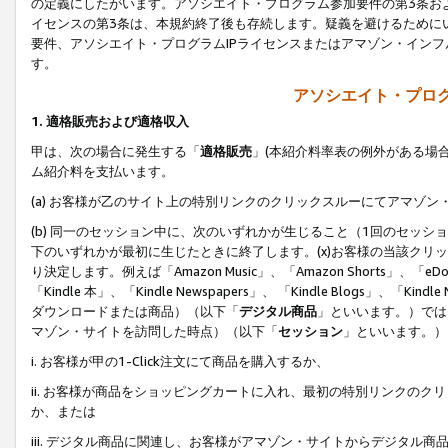
の定義にしたがいます。アソシエイト・プログラム参加要件の第3条お
イセンスの第3条は、本規約終了後も存続します。疑義を避けるためにい
要件、アソシエイト・プログラムIPライセンスまたはアマゾン・イン
す。
アソシエイト・プログ
1. 適格販売および適格収入
甲は、次の場合に発生する「
適格販売
」(本紹介料率表の例外がある場
ム紹介料を支払います。
(a) お客様が乙のサイト上の特別リンクのクリックスルーにてアマゾン
(b) 同一のセッション中に、次のいずれかが生じること（1回のセッ
下のいずれかが最初に生じたときに終了します。(x)お客様の当該クリッ
り決定します。例えば「Amazon Music」、「Amazon Shorts」、「eDo
「Kindle 本」、「Kindle Newspapers」、 「Kindle Blogs」、「
ダウンロードまたは商品）（以下「
デジタル商品
」といいます。）では
マゾン・サイトを訪問した時点）（以下「
セッション
」といいます。）
i. お客様が甲の1-Click注文にて商品を購入するか、
ii. お客様が商品をショッピングカートに入れ、最初の特別リンクの
か、または
iii. デジタル商品に関連し、お客様がアマゾン・サイトからデジタ