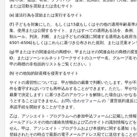
または活動を奨励または含むサイト
(e) 違法行為を奨励または実行するサイト
(f) 子どもを対象にした、もしくは13歳もしくはその他の適用年齢
集、使用または公開するサイト、またはすべての適用ある法令、条例、
制ルール、判決、判断、または子どもの保護に関連する適用ある政府当局の要
6501-6506)もしくはこれらに基づき公布された規則、または児童オ
(g) 甲またはその関連会社の商標や、甲またはその関連会社の商標の
ID、またはソーシャルネットワークサイトのユーザー名、グループ名
甲の商標の非包括的リストをご覧ください。）
(h) その他知的財産権を侵害するサイト
サイトの適切性については、甲が独自の裁量で判断いたします。甲が不
件を遵守すればいつでも再申込みすることができます。ただし、甲が1)
裁量で決定します）に基づき乙のアカウントを解除した場合はいかなる
うとすることはできません。
お問い合わせフォーム
の「運営規約違反に
承認手続を開始することができます。
乙は、アソシエイト・プログラムへの参加申込フォームに記載した情報
メールアドレスその他の連絡先情報および乙のサイトの識別情報などを
せん。甲は、アソシエイト・プログラムおよび本規約に関する通知（も
登録されたその時点で最新の電子メールアドレス宛てに送信することが