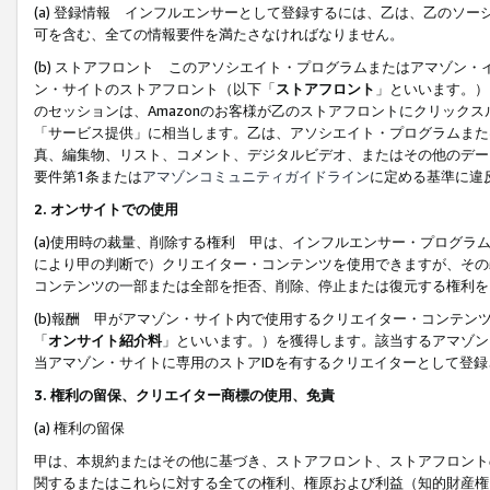
(a) 登録情報 インフルエンサーとして登録するには、乙は、乙のソ
可を含む、全ての情報要件を満たさなければなりません。
(b) ストアフロント このアソシエイト・プログラムまたはアマゾン
ン・サイトのストアフロント（以下「
ストアフロント
」といいます。）
のセッションは、Amazonのお客様が乙のストアフロントにクリック
「サービス提供」に相当します。乙は、アソシエイト・プログラムまた
真、編集物、リスト、コメント、デジタルビデオ、またはその他のデー
要件第1条または
アマゾンコミュニティガイドライン
に定める基準に違
2.
オンサイトでの使用
(a)使用時の裁量、削除する権利 甲は、インフルエンサー・プログラ
により甲の判断で）クリエイター・コンテンツを使用できますが、その
コンテンツの一部または全部を拒否、削除、停止または復元する権利を
(b)報酬 甲がアマゾン・サイト内で使用するクリエイター・コンテン
「
オンサイト紹介料
」といいます。）を獲得します。該当するアマゾン
当アマゾン・サイトに専用のストアIDを有するクリエイターとして登
3.
権利の留保、クリエイター商標の使用、免責
(a) 権利の留保
甲は、本規約またはその他に基づき、ストアフロント、ストアフロント
関するまたはこれらに対する全ての権利、権原および利益（知的財産権