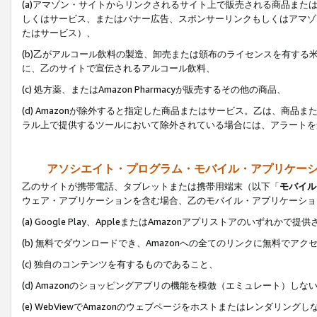
(a)アマゾン・サイトからリンクされるサイト上で販売される商品またはサ
しくはサービス、またはバナー広告、スポンサーリンクもしくはアマゾ
たはサービス）、
(b)乙がアルコール飲料の製造、卸売または頒布のライセンスを有す
に、乙のサイトで宣伝されるアルコール飲料、
(c) 処方薬、またはAmazon Pharmacyが販売するその他の商品、
(d) Amazonが除外すると指定した商品またはサービス。乙は、商品また
ラル上で提供するツールにおいて除外されている場合には、アラートを
アソシエイト・プログラム・モバイル・アプリケー
乙のサイトが携帯電話、タブレットまたは携帯用端末（以下「
モバイル
ウェア・アプリケーションを含む場合、乙のモバイル・アプリケーショ
(a) Google Play、AppleまたはAmazonアプリストアのいずれかで
(b) 無料でダウンロードでき、Amazonへの全てのリンクに無料でアク
(c) 独自のコンテンツを有するものであること、
(d) Amazonのショッピングアプリの機能を模倣（エミュレート）しな
(e) WebViewでAmazonのウェブページをホストまたはレンダリング