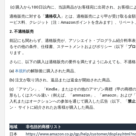
(c) 購入から180日以内に、当該商品がお客様宛に出荷され、お客
適格販売に対する「
適格収入
」とは、適格販売により甲が受け取る金額
ービス料、クレジット［注：Amazonポイントを含みます］、リベー
2. 不適格販売
前記にも関わらず、適格販売が、アソシエイト・プログラム紹介料率表
るその他の条件、仕様書、ステートメントおよびポリシー（以下「
プロ
ります 。
さらに、以下の購入は適格販売の要件を満たすようにみえても、不適格
(a)
本規約
の解除後に購入された商品、
(b) 注文が取り消され、返品または返金が開始された商品、
(c) 「アマゾン」、「Kindle」またはその他のアマゾン商標（甲
形もしくはスペル違い（例えば、「ammazon」、「amaozn」およ
入札またはオークションへの参加を通じて購入した広告（以下、「
禁止
ン・ サイトに紹介されたお客様が購入した商品、
地域
非包括的商標リスト
日本
https://www.amazon.co.jp/gp/help/customer/display.html