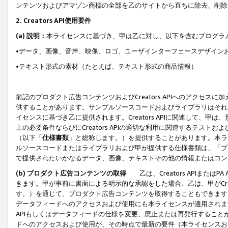
ンテンツおよびアマゾン商標の全部を乙のサイトから直ちに除去、削除
2. Creators API使用要件
(a) 説明：
本ライセンスに基づき、甲は乙に対し、以下を含むプログラ
•データ、画像、音声、映像、ロゴ、ユーザインターフェースデザイン
•テキスト形式の素材（たとえば、テキスト形式の商品情報）
前記のプロダクト広告コンテンツおよびCreators APIへのアクセスに
供することがあります。サンプルソースコードおよびライブラリはそれ
イセンスに基づき乙に提供されます。Creators APIに関連して
上の必要条件ならびにCreators APIの適切な利用に関連するテ
（以下「
仕様書類
」と総称します。）を提供することがあります。本ラ
ルソースコードまたはライブラリおよび甲が提供する仕様書類は、「プ
で提供されたいかなるデータ、画像、テキストその他の情報またはコン
(b) プロダクト広告コンテンツの取得
乙は、Creators APIま
きます。甲が事前に書面による明示的な承認をした場合、乙は、甲がCreator
す。）を通じて、プロダクト広告コンテンツを取得することもできます
データフィードへのアクセスおよび使用にも本ライセンスが適用されます。乙は
APIもしくはデータフィードの仕様を変更、廃止または再発行することがで
ドへのアクセスおよび使用が、その時点で最新の要件（本ライセンスお