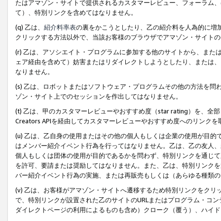
たはアマゾン・サイトで提供されるカスタマーレビュー、フォーラム、
て）、特別リンクを含めてはなりません。
(q) 乙は、
紹介料率表
の裏をかこうとしたり、乙の紹介料を人為的に増
クリックする方法以外で、当該お客様のブラウザでアマゾン・サイトの
(r) 乙は、アソシエイト・プログラムに参加する他のサイトから、ま
ェア経由を含めて）妨害またはリダイレクトしようとしたり、または、
なりません。
(s) 乙は、ロボットまたはソフトウェア・プログラムその他の方法を
ゾン・サイト上でのセッションを作出してはなりません。
(t) 乙は、甲のカスタマーレビューやおすすめ度（star rating
Creators APIを経由してカスタマーレビューやおすすめ度へのリンク
(u) 乙は、乙自身の使用またはその他の個人もしくは企業の使用が目
はメンバー紹介イベント行為を行ってはなりません。乙は、乙の友人、
個人もしくは団体の使用が目的であるかを問わず、特別リンクを通じて
を許可、要請または奨励してはなりません。また、乙は、特別リンクを
バー紹介イベント行為の実施、または再販売もしくは（あらゆる種類の
(v) 乙は、お客様がアマゾン・サイトへ遷移するため特別リンクをク
で、特別リンクが設置された乙のサイトのURLまたはプログラム・コ
ダイレクトページの利用によるものも含め）クローク（覆う）、ハイド