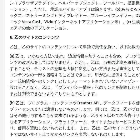
ン（ブラウザプラグイン、ヘルパーオブジェクト、ツールバー、拡張機
ーション）。ただし、承認モバイル・アプリは除きます。(b) あらゆ
ックス、ストリーミングビデオプレイヤー、ブルーレイプレイヤー、DVDプ
ニックViera Cast、Vizioインターネットアプリケーション等）。(
ェアその他のアプリケーション。
6. 乙のサイトのコンテンツ
乙は、乙のサイトのコンテンツについて単独で責任を負い、以下記載の
(a) 乙は、いかなる方法であれ、追加情報を加えることも含め、プロ
ンツの改ざんをしてはなりません。ただし、乙は、当初の比率を維持し
することや、テキストの意味を大幅に変更しない方法または事実として
コンテンツの一部を省略することはできます。甲が乙に提供することが
シー規約情報へのリンク）としてフォーマットされていないアマゾン・
設けることなく、乙は、「プライバシー情報」へのリンクを削除したり
または判読できないようにしないものとします。
(b) 乙は、プログラム・コンテンツやCreators API、データフ
ブライセンスまたは譲渡しないものとします。例えば、乙は、乙がプロ
はその他付与することが要求されるような、乙サイト以外での広告（サ
なるアプリケーション、プラットフォーム、サイトまたはサービス上で
り、使用を奨励しないものとします。 また、乙は、乙のサイトではな
トではないサイト上でかかるリンクを表示しないものとします。