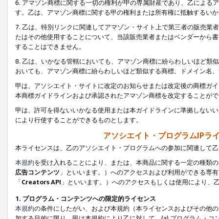
6. アマゾン商標に関する一切の権利が甲の専属財産であり、乙によ
す。乙は、アマゾン商標に関する甲の権利または所有権に抵触するいか
7. 乙は、特別リンクに関連してアマゾン・サイト上で第三者の販売
たはその他使用することについて、当該販売業者またはベンダーから書
することはできません。
8. 乙は、いかなる管轄においても、アマゾン商標に紛らわしいほど
おいても、アマゾン商標に紛らわしいほど類似する商標、ドメイン名、
甲は、アソシエイト・サイトに改定のお知らせまたは改定後の商標ガイ
本商標ガイドラインおよび承認されたアマゾン商標を改定することがで
甲は、許可を得ないいかなる使用または本ガイドラインに準拠しないい
により行使することができるものとします。
アソシエイト・プログラムIPラ
本ライセンスは、乙のアソシエイト・プログラムへの参加に関連して乙
本規約
を受け入れることにより、または、本商品に関する一定の種類の
広告コンテンツ
」といいます。）へのアクセスおよび利用ができる専有
「
Creators API
」といいます。）へのアクセスもしくは使用により、
1. プログラム・コンテンツへの限定的ライセンス
本規約
の条件にしたがい、および本規約（本ライセンスおよびその他の
加する目的に限り、甲は本規約により乙に対して、(a) プログラム・コ