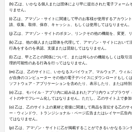
(h) 乙は、いかなる個人または団体により甲に提出された電子フォー
りません。
(i) 乙は、アマゾン・サイトに関連して甲のお客様が使用するアカウ
請、収集、取得、保存、キャッシュ、もしくは使用してはなりません。
(j) 乙は、アマゾン・サイトのボタン、リンクその他の機能を、変更
(k) 乙は、他の個人または団体を代理して、アマゾン・サイトにおい
行為をするのを承認、支援または奨励してはなりません。
(l) 乙は、甲と乙との関係について、または何らかの機能もしくは取
理的可能性のある行為を行ってはなりません。
(m) 乙は、乙のサイトに、いかなるスパイウェア、マルウェア、ウィ
が自身のコンピューター その他の電子デバイスにダウンロードもしく
ソフトウェア・アプリケーションを含めたり、表示したり、または特別
(n) 乙は、モバイル・アプリ内に組み込まれたアプリ内ウェブブラウザ
イトの中でフレーム化してはなりません。ただし、乙のサイト上で参加
(o) 乙は、乙のサイト上の素材と密接に関連して商品を宣伝する乙の
ー・ウィンドウ、トランジショナル・ページ広告またはレイヤー広告内
てはなりません。
(p) 乙は、アマゾン・サイトに乙が掲載することができるいかなるコ