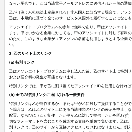
なった場合でも、乙は当該電子メールアドレスに送信された一切の通知
乙が［注：米租税法上定義される］非米国人に該当する場合で、アソシ
乙は、本規約に基づく全てのサービスを米国外で履行することになるも
アソシエイト・プログラムへの参加は無料であり、甲はアソシエイト・
ます。甲はいかなる企業に対しても、甲のアソシエイトに対して有料の
のため、このような企業が（アマゾンの名前を利用しようとする企業で
い。
2. 乙のサイト上のリンク
(a) 特別リンク
乙はアソシエイト・プログラムに申し込んだ後、乙のサイト上に特別リ
および紹介料の発生が可能となります。
特別リンクでは、甲が乙に割り当てたアソシエイトIDを使用しなけれ
(b) 全ての特別リンクに適用される一般要件
特別リンクは乙が制作するか、または甲が乙に対して提供することがで
た場合は、乙は乙のサイト上にある当該種類のリンクの表示を中止しな
配置、ならびに（乙が制作したか甲が乙に対して提供したかを問わず）
切なフォーマットを含むことを確認する責任を単独で負います。乙は、
別リンクは、乙のサイトから直接アクセスしなければなりません。例えば、