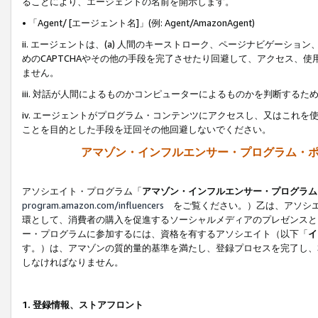
ることにより、エージェントの名前を開示します。
• 「Agent/ [エージェント名]」(例: Agent/AmazonAgent)
ii. エージェントは、(a) 人間のキーストローク、ページナビゲーシ
めのCAPTCHAやその他の手段を完了させたり回避して、アクセス、
ません。
iii. 対話が人間によるものかコンピューターによるものかを判断する
iv. エージェントがプログラム・コンテンツにアクセスし、又はこれ
ことを目的とした手段を迂回その他回避しないでください。
アマゾン・インフルエンサー・プログラム・
アソシエイト・プログラム「
アマゾン・インフルエンサー・プログラム
program.amazon.com/influencers
をご覧ください。）乙は、アソシエ
環として、消費者の購入を促進するソーシャルメディアのプレゼンスと
ー・プログラムに参加するには、資格を有するアソシエイト（以下「
イ
す。）は、アマゾンの質的量的基準を満たし、登録プロセスを完了し、
しなければなりません。
1.
登録情報、ストアフロント