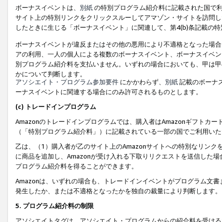
ボーナスイベントは、
別紙
の特別プログラム紹介料に記載された国で利
サイト上の特別リンクをクリックスルーしてアマゾン・サイトを訪問した
したときに生じる「ボーナスイベント」に関連して、第4(b)条記載の
ボーナスイベントが違反またはその他の悪用により不適格となった場合
アの利用、一人の個人による複数のボーナスイベント、ボーナスイベン
別プログラム紹介料を支払いません。いずれの場合においても、甲は甲
かについて判断します。
アソシエイト・プログラム参加要件
にかかわらず、
別紙
記載のボーナ
ーナスイベントに関連する場合にのみ許可されるものとします。
(c) トレードインプログラム
Amazonのトレードインプログラムでは、購入者はAmazonギフト
（「特別プログラム紹介料」）に記載されている一部の国でご利用いた
乙は、（1）購入者が乙のサイト上のAmazonサイトへの特別なリン
に商品を追加し、Amazonが受け入れる下取りリクエストを送信した場
プログラム紹介料を得ることができます。
Amazonは、いずれの場合も、トレードインイベントがプログラム文書
発生したか、または不適格となったかを独自の裁量により判断します。
5. プログラム紹介料の制限
アソシエイトタグは、アソシエイト・プログラムからの紹介料を受ける