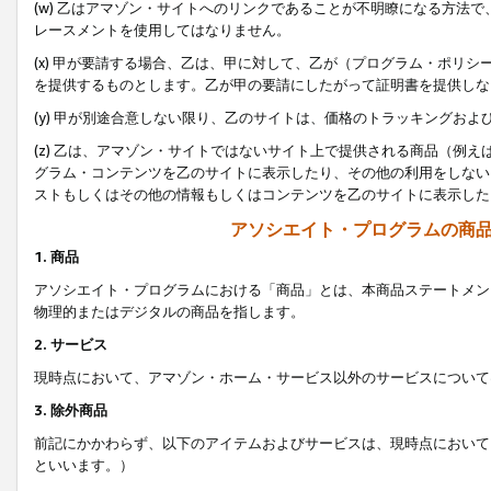
(w) 乙はアマゾン・サイトへのリンクであることが不明瞭になる方法
レースメントを使用してはなりません。
(x) 甲が要請する場合、乙は、甲に対して、乙が（プログラム・ポリ
を提供するものとします。乙が甲の要請にしたがって証明書を提供しな
(y) 甲が別途合意しない限り、乙のサイトは、価格のトラッキングお
(z) 乙は、アマゾン・サイトではないサイト上で提供される商品（例
グラム・コンテンツを乙のサイトに表示したり、その他の利用をしない
ストもしくはその他の情報もしくはコンテンツを乙のサイトに表示した
アソシエイト・プログラムの商
1. 商品
アソシエイト・プログラムにおける「商品」とは、本商品ステートメン
物理的またはデジタルの商品を指します。
2. サービス
現時点において、アマゾン・ホーム・サービス以外のサービスについて
3. 除外商品
前記にかかわらず、以下のアイテムおよびサービスは、現時点において
といいます。）