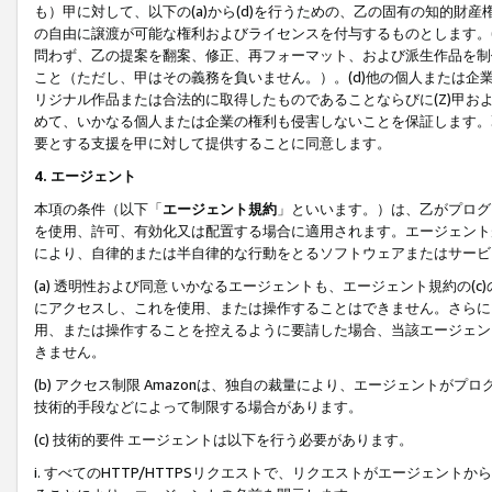
も）甲に対して、以下の(a)から(d)を行うための、乙の固有の知的
の自由に譲渡が可能な権利およびライセンスを付与するものとします。(
問わず、乙の提案を翻案、修正、再フォーマット、および派生作品を制
こと（ただし、甲はその義務を負いません。）。(d)他の個人または企
リジナル作品または合法的に取得したものであることならびに(Z)甲
めて、いかなる個人または企業の権利も侵害しないことを保証します。
要とする支援を甲に対して提供することに同意します。
4. エージェント
本項の条件（以下「
エージェント規約
」といいます。）は、乙がプログ
を使用、許可、有効化又は配置する場合に適用されます。エージェント
により、自律的または半自律的な行動をとるソフトウェアまたはサービ
(a) 透明性および同意 いかなるエージェントも、エージェント規約の
にアクセスし、これを使用、または操作することはできません。さらに、
用、または操作することを控えるように要請した場合、当該エージェン
きません。
(b) アクセス制限 Amazonは、独自の裁量により、エージェント
技術的手段などによって制限する場合があります。
(c) 技術的要件 エージェントは以下を行う必要があります。
i. すべてのHTTP/HTTPSリクエストで、リクエストがエージェ