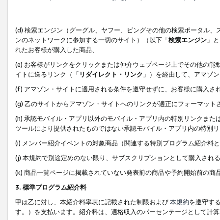
(d) 検索エンジン（グーグル、ヤフー、ビングその他の検索ポータル
ンのネットワークに参加する一切のサイト）（以下「
検索エンジン
」と
れたお客様が購入した商品、
(e) お客様がリンクをクリックまたは仲介ウェブページ上でその他の
イトに送るリンク（「
リダイレクト・リンク
」）を経由して、アマゾン
(f) アマゾン・サイトに適用される条件を遵守せずに、お客様に購入さ
(g) 乙のサイトからアマゾン・サイトへのリンクが適正にフォーマッ
(h) 承認モバイル・アプリ以外のモバイル・アプリ内の特別リンクまたはC
ツールにより提供されたものではない承認モバイル・アプリ内の特別リ
(i) メンバー紹介イベントの対象商品（関連する特別プログラム紹介料と
(j) 本規約で別途定めのない限り、サブスクリプションとして購入され
(k) 商品一覧ページに掲載されていない発表前の商品や予約開始前の商
3. 標準プログラム紹介料
甲は乙に対し、本紹介料率表に記載された制限および
本規約
を遵守す
す。）を支払います。紹介料は、適格収入のパーセンテージとして計算