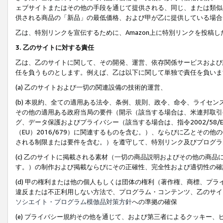
ェブサイトまたはその他の手段を通じて提供される、同じ、または類似
供される商品の「新品」の最低価格、および甲が乙に提供している場合
乙は、特別リンクを宣伝するために、Amazon上に特別リンクを投稿し
3. 乙のサイトに対する責任
乙は、乙のサイトに関して、その開発、運営、依存関係サービスおよび
任を負うものとします。例えば、乙は以下に関して単独で責任を負いま
(a) 乙のサイトおよび一切の関連設備の技術的運営、
(b) 本規約、全ての適用ある法令、条例、規則、政令、命令、ライセ
その他の適用ある政府当局の要件（開示（該当する場合は、米連邦取引
グ、データ保護およびプライバシー（該当する場合は、指令2002/58
（EU）2016/679）に関連するものを含む。）、ならびに乙とそ
される制限または要件を含む。）を遵守して、特別リンク及びプログラ
(c) 乙のサイトに掲載される素材（一切の商品説明およびその他の商
す。）の制作および掲載ならびにその正確性、完全性および適切性の確
(d) 甲の権利または他の個人もしくは団体の権利（著作権、商標、プ
違反または不正利用しない方法で、プログラム・コンテンツ、乙のサイ
ソシエイト・プログラム模倣品対策方針
への準拠の確保
(e) プライバシー規約その他を通じて、および第三者によるクッキー