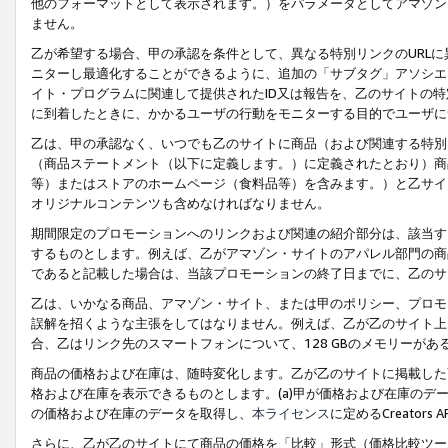
他のフォーマットとして表示されます。）をパラメータとしてアマゾン
ません。
乙が希望する場合、甲の承認を条件として、異なる特別リンクのURL
ニターし最適化することができるように、追加の「サブタグ」アソシエ
イト・プログラムに関連して提供されたID又は報告を、乙のサイトの
に到着したときに、かかるユーザの行動をモニターする目的でユーザに
乙は、甲の承認なく、いつでも乙のサイトに商品（および関連する特別
（商品ステートメント（以下に定義します。）に定義されたとおり）商
等）またはストアのホームページ（食料品等）を含みます。）と乙サイ
オリジナルコンテンツも含めなければなりません。
期間限定のプロモーションへのリンクおよび関連の紹介部分は、該当す
するものとします。例えば、乙がアマゾン・サイトのアパレル部門の商
であると記載した場合は、当該プロモーションの終了日までに、乙のサ
乙は、いかなる商品、アマゾン・サイト、または甲のポリシー、プロモ
誤解を招くような主張をしてはなりません。例えば、乙が乙のサイト上に
合、乙はリンク先のスマートフォンについて、128 GBのメモリーが
商品の価格および在庫は、随時変化します。乙が乙のサイトに掲載した
格および在庫を表示できるものとします。(a)甲が価格および在庫のデータを
の価格および在庫のデータを取得し、
本ライセンス
に定めるCreator
さらに、乙が乙のサイトにて商品の価格を「比較」形式（価格比較ツー