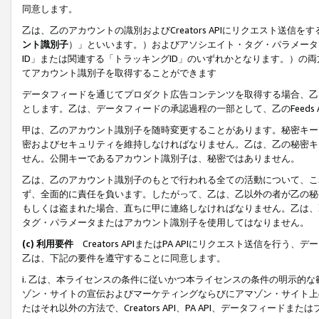
同意します。
乙は、乙のアカウントの識別およびCreators APIにリクエスト送
ント識別子
）」といいます。）およびアソシエイト・タグ・パラメータ（
ID」または関連する「トラッキングID」のいずれかとなります。）の両方
てアカウント識別子を取得することができます
データフィードを通じてプロダクト広告コンテンツを取得する場合、乙は、Cre
とします。乙は、データフィードの承認過程の一部として、乙のFeeds
甲は、乙のアカウント識別子を随時変更することがあります。秘密キー
密およびセキュリティを維持しなければなりません。乙は、乙の秘密キ
せん。公開キーであるアカウント識別子は、秘密ではありません。
乙は、乙のアカウント識別子のもとで行われる全ての活動について、こ
ず、全面的に責任を負います。したがって、乙は、乙以外の者が乙の秘
もしくは盗まれた場合、直ちに甲に連絡しなければなりません。乙は、
タグ・パラメータまたはアカウント識別子を使用してはなりません。
(c) 利用要件
Creators APIまたはPA APIにリクエスト送信を
乙は、下記の要件を遵守することに同意します。
i. 乙は、本ライセンスの条件に従いかつ本ライセンスの条件の明示的
ゾン・サイトの宣伝およびマーケティングならびにアマゾン・サイト上
たはそれ以外の方法で、Creators API、PA API、データフィー