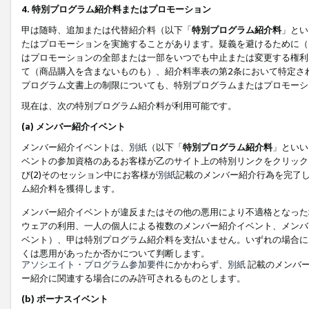
4. 特別プログラム紹介料またはプロモーション
甲は随時、追加または代替紹介料（以下「
特別プログラム紹介料
」とい
たはプロモーションを実施することがあります。疑義を避けるために（
はプロモーションの全部または一部をいつでも中止または変更する権利
て（商品購入を含まないものも）、紹介料率表の第2条において特定さ
プログラム文書上の制限についても、特別プログラムまたはプロモーシ
現在は、次の特別プログラム紹介料が利用可能です。
(a) メンバー紹介イベント
メンバー紹介イベントは、
別紙
（以下「
特別プログラム紹介料
」といい
ベントの参加資格のあるお客様が乙のサイト上の特別リンクをクリック
び(2)そのセッション中にお客様が
別紙
記載のメンバー紹介行為を完了
ム紹介料を獲得します。
メンバー紹介イベントが違反またはその他の悪用により不適格となった
ウェアの利用、一人の個人による複数のメンバー紹介イベント、メンバ
ベント）、甲は特別プログラム紹介料を支払いません。いずれの場合に
くは悪用があったか否かについて判断します。
アソシエイト・プログラム参加要件
にかかわらず、
別紙
記載のメンバー
ー紹介に関連する場合にのみ許可されるものとします。
(b) ボーナスイベント