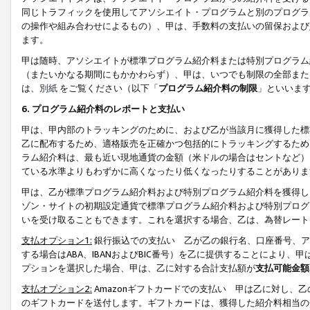
同じトラフィックを使用してアソシエイト・プログラムと別のプログラ
の操作や組み合わせによるもの）、甲は、手数料の支払いの留保および
ます。
甲は随時、アソシエイトが標準プログラム紹介料または特別プログラム
（またいかなる期間にもかかわらず）、甲は、いつでも制限の全部また
は、
別紙
をご覧ください（以下「
プログラム紹介料の制限
」といいま
6. プログラム紹介料のレポートと支払い
甲は、甲内部のトラッキングのために、および乙が当該月に獲得した標
乙に配布するため、適格販売を正確かつ包括的にトラッキングするため
ラム紹介料は、最も近い現地通貨の金額（米ドルの場合はセントなど）
ている水準よりもわずかに高くなったり低くなったりすることがありま
甲は、乙が標準プログラム紹介料および特別プログラム紹介料を獲得し
ゾン・サイトの初期設定通貨で標準プログラム紹介料および特別プログ
いを受け取ることもできます。これを選択する場合、乙は、為替レート
支払オプション1:
銀行振込での支払い 乙が乙の銀行名、口座番号、ア
する場合はABA、IBANおよびBIC番号）を乙に提供することにより
プションを選択した場合、甲は、乙に対する合計支払額が
支払可能金額
支払オプション2:
Amazonギフトカードでの支払い 甲は乙に対し、
のギフトカードを送付します。ギフトカードは、獲得した紹介料相当の