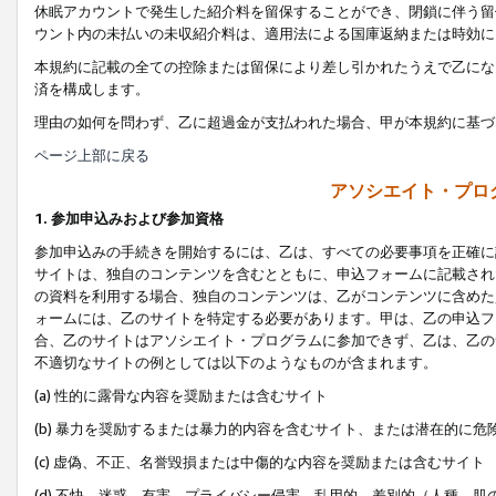
休眠アカウントで発生した紹介料を留保することができ、閉鎖に伴う留
ウント内の未払いの未収紹介料は、適用法による国庫返納または時効に
本規約に記載の全ての控除または留保により差し引かれたうえで乙にな
済を構成します。
理由の如何を問わず、乙に超過金が支払われた場合、甲が本規約に基づ
ページ上部に戻る
アソシエイト・プロ
1. 参加申込みおよび参加資格
参加申込みの手続きを開始するには、乙は、すべての必要事項を正確に
サイトは、独自のコンテンツを含むとともに、申込フォームに記載され
の資料を利用する場合、独自のコンテンツは、乙がコンテンツに含めた
ォームには、乙のサイトを特定する必要があります。甲は、乙の申込フ
合、乙のサイトはアソシエイト・プログラムに参加できず、乙は、乙の
不適切なサイトの例としては以下のようなものが含まれます。
(a) 性的に露骨な内容を奨励または含むサイト
(b) 暴力を奨励するまたは暴力的内容を含むサイト、または潜在的に
(c) 虚偽、不正、名誉毀損または中傷的な内容を奨励または含むサイト
(d) 不快、迷惑、有害、プライバシー侵害、乱用的、差別的（人種、