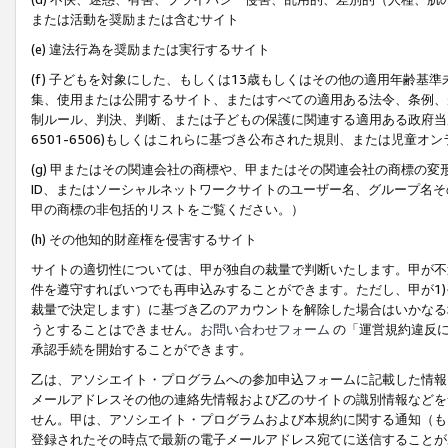
または活動を奨励または含むサイト
(e) 違法行為を奨励または実行するサイト
(f) 子どもを対象にした、もしくは13歳もしくはその他の適用年齢
集、使用または公開するサイト、またはすべての適用ある法令、条例、
制ルール、判決、判断、または子どもの保護に関連する適用ある政府当局の要
6501-6506)もしくはこれらに基づき公布された規則、または児童オ
(g) 甲またはその関連会社の商標や、甲またはその関連会社の商標の
ID、またはソーシャルネットワークサイトのユーザー名、グループ名
甲の商標の非包括的リストをご覧ください。）
(h) その他知的財産権を侵害するサイト
サイトの適切性については、甲が独自の裁量で判断いたします。甲が不
件を遵守すればいつでも再申込みすることができます。ただし、甲が1)
裁量で決定します）に基づき乙のアカウントを解除した場合はいかなる
うとすることはできません。
お問い合わせフォーム
の「運営規約違反に
承認手続を開始することができます。
乙は、アソシエイト・プログラムへの参加申込フォームに記載した情報
メールアドレスその他の連絡先情報および乙のサイトの識別情報などを
せん。甲は、アソシエイト・プログラムおよび本規約に関する通知（も
登録されたその時点で最新の電子メールアドレス宛てに送信することが