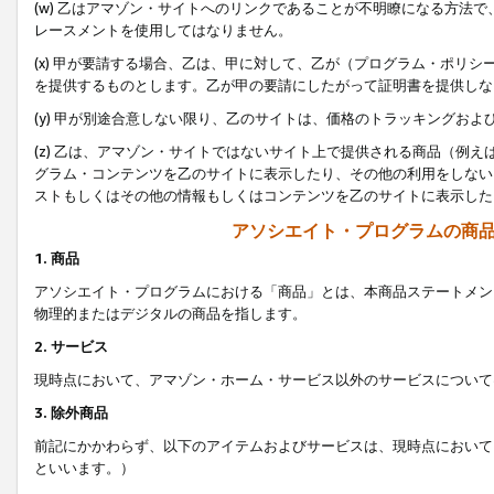
(w) 乙はアマゾン・サイトへのリンクであることが不明瞭になる方法
レースメントを使用してはなりません。
(x) 甲が要請する場合、乙は、甲に対して、乙が（プログラム・ポリ
を提供するものとします。乙が甲の要請にしたがって証明書を提供しな
(y) 甲が別途合意しない限り、乙のサイトは、価格のトラッキングお
(z) 乙は、アマゾン・サイトではないサイト上で提供される商品（例
グラム・コンテンツを乙のサイトに表示したり、その他の利用をしない
ストもしくはその他の情報もしくはコンテンツを乙のサイトに表示した
アソシエイト・プログラムの商
1. 商品
アソシエイト・プログラムにおける「商品」とは、本商品ステートメン
物理的またはデジタルの商品を指します。
2. サービス
現時点において、アマゾン・ホーム・サービス以外のサービスについて
3. 除外商品
前記にかかわらず、以下のアイテムおよびサービスは、現時点において
といいます。）