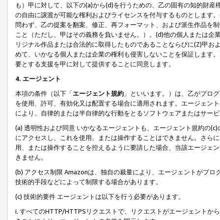
も）甲に対して、以下の(a)から(d)を行うための、乙の固有の知的
の自由に譲渡が可能な権利およびライセンスを付与するものとします。(
問わず、乙の提案を翻案、修正、再フォーマット、および派生作品を制
こと（ただし、甲はその義務を負いません。）。(d)他の個人または企
リジナル作品または合法的に取得したものであることならびに(Z)甲
めて、いかなる個人または企業の権利も侵害しないことを保証します。
要とする支援を甲に対して提供することに同意します。
4. エージェント
本項の条件（以下「
エージェント規約
」といいます。）は、乙がプログ
を使用、許可、有効化又は配置する場合に適用されます。エージェント
により、自律的または半自律的な行動をとるソフトウェアまたはサービ
(a) 透明性および同意 いかなるエージェントも、エージェント規約の
にアクセスし、これを使用、または操作することはできません。さらに、
用、または操作することを控えるように要請した場合、当該エージェン
きません。
(b) アクセス制限 Amazonは、独自の裁量により、エージェント
技術的手段などによって制限する場合があります。
(c) 技術的要件 エージェントは以下を行う必要があります。
i. すべてのHTTP/HTTPSリクエストで、リクエストがエージェ