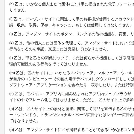
(h) 乙は、いかなる個人または団体により甲に提出された電子フォー
りません。
(i) 乙は、アマゾン・サイトに関連して甲のお客様が使用するアカウ
請、収集、取得、保存、キャッシュ、もしくは使用してはなりません。
(j) 乙は、アマゾン・サイトのボタン、リンクその他の機能を、変更
(k) 乙は、他の個人または団体を代理して、アマゾン・サイトにおい
行為をするのを承認、支援または奨励してはなりません。
(l) 乙は、甲と乙との関係について、または何らかの機能もしくは取
理的可能性のある行為を行ってはなりません。
(m) 乙は、乙のサイトに、いかなるスパイウェア、マルウェア、ウィ
が自身のコンピューター その他の電子デバイスにダウンロードもしく
ソフトウェア・アプリケーションを含めたり、表示したり、または特別
(n) 乙は、モバイル・アプリ内に組み込まれたアプリ内ウェブブラウザ
イトの中でフレーム化してはなりません。ただし、乙のサイト上で参加
(o) 乙は、乙のサイト上の素材と密接に関連して商品を宣伝する乙の
ー・ウィンドウ、トランジショナル・ページ広告またはレイヤー広告内
てはなりません。
(p) 乙は、アマゾン・サイトに乙が掲載することができるいかなるコ