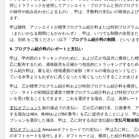
同じトラフィックを使用してアソシエイト・プログラムと別のプログラ
の操作や組み合わせによるもの）、甲は、手数料の支払いの留保および
ます。
甲は随時、アソシエイトが標準プログラム紹介料または特別プログラム
（またいかなる期間にもかかわらず）、甲は、いつでも制限の全部また
は、
別紙
をご覧ください（以下「
プログラム紹介料の制限
」といいま
6. プログラム紹介料のレポートと支払い
甲は、甲内部のトラッキングのために、および乙が当該月に獲得した標
乙に配布するため、適格販売を正確かつ包括的にトラッキングするため
ラム紹介料は、最も近い現地通貨の金額（米ドルの場合はセントなど）
ている水準よりもわずかに高くなったり低くなったりすることがありま
甲は、乙が標準プログラム紹介料および特別プログラム紹介料を獲得し
ゾン・サイトの初期設定通貨で標準プログラム紹介料および特別プログ
いを受け取ることもできます。これを選択する場合、乙は、為替レート
支払オプション1:
銀行振込での支払い 乙が乙の銀行名、口座番号、ア
する場合はABA、IBANおよびBIC番号）を乙に提供することにより
プションを選択した場合、甲は、乙に対する合計支払額が
支払可能金額
支払オプション2:
Amazonギフトカードでの支払い 甲は乙に対し、
のギフトカードを送付します。ギフトカードは、獲得した紹介料相当の