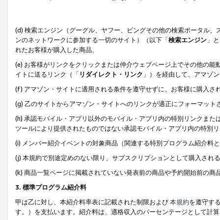
(d) 検索エンジン（グーグル、ヤフー、ビングその他の検索ポータル
ンのネットワークに参加する一切のサイト）（以下「
検索エンジン
」と
れたお客様が購入した商品、
(e) お客様がリンクをクリックまたは仲介ウェブページ上でその他の
イトに送るリンク（「
リダイレクト・リンク
」）を経由して、アマゾン
(f) アマゾン・サイトに適用される条件を遵守せずに、お客様に購入さ
(g) 乙のサイトからアマゾン・サイトへのリンクが適正にフォーマッ
(h) 承認モバイル・アプリ以外のモバイル・アプリ内の特別リンクまたはC
ツールにより提供されたものではない承認モバイル・アプリ内の特別リ
(i) メンバー紹介イベントの対象商品（関連する特別プログラム紹介料と
(j) 本規約で別途定めのない限り、サブスクリプションとして購入され
(k) 商品一覧ページに掲載されていない発表前の商品や予約開始前の商
3. 標準プログラム紹介料
甲は乙に対し、本紹介料率表に記載された制限および
本規約
を遵守す
す。）を支払います。紹介料は、適格収入のパーセンテージとして計算