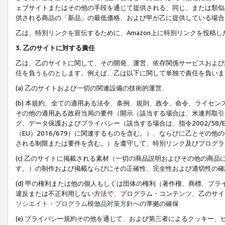
ェブサイトまたはその他の手段を通じて提供される、同じ、または類似
供される商品の「新品」の最低価格、および甲が乙に提供している場合
乙は、特別リンクを宣伝するために、Amazon上に特別リンクを投稿し
3. 乙のサイトに対する責任
乙は、乙のサイトに関して、その開発、運営、依存関係サービスおよび
任を負うものとします。例えば、乙は以下に関して単独で責任を負いま
(a) 乙のサイトおよび一切の関連設備の技術的運営、
(b) 本規約、全ての適用ある法令、条例、規則、政令、命令、ライセ
その他の適用ある政府当局の要件（開示（該当する場合は、米連邦取引
グ、データ保護およびプライバシー（該当する場合は、指令2002/58
（EU）2016/679）に関連するものを含む。）、ならびに乙とそ
される制限または要件を含む。）を遵守して、特別リンク及びプログラ
(c) 乙のサイトに掲載される素材（一切の商品説明およびその他の商
す。）の制作および掲載ならびにその正確性、完全性および適切性の確
(d) 甲の権利または他の個人もしくは団体の権利（著作権、商標、プ
違反または不正利用しない方法で、プログラム・コンテンツ、乙のサイ
ソシエイト・プログラム模倣品対策方針
への準拠の確保
(e) プライバシー規約その他を通じて、および第三者によるクッキー