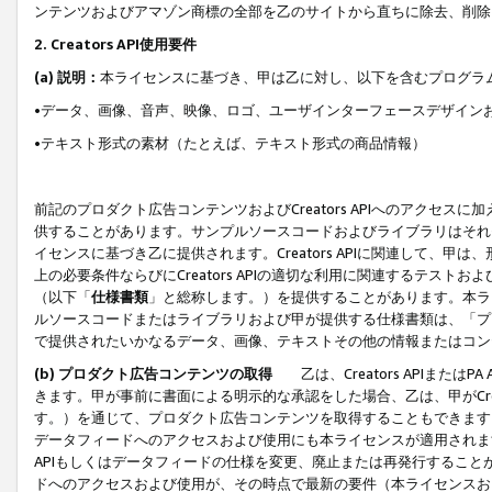
ンテンツおよびアマゾン商標の全部を乙のサイトから直ちに除去、削除
2. Creators API使用要件
(a) 説明：
本ライセンスに基づき、甲は乙に対し、以下を含むプログラ
•データ、画像、音声、映像、ロゴ、ユーザインターフェースデザイン
•テキスト形式の素材（たとえば、テキスト形式の商品情報）
前記のプロダクト広告コンテンツおよびCreators APIへのアクセスに
供することがあります。サンプルソースコードおよびライブラリはそれ
イセンスに基づき乙に提供されます。Creators APIに関連して
上の必要条件ならびにCreators APIの適切な利用に関連するテ
（以下「
仕様書類
」と総称します。）を提供することがあります。本ラ
ルソースコードまたはライブラリおよび甲が提供する仕様書類は、「プ
で提供されたいかなるデータ、画像、テキストその他の情報またはコン
(b) プロダクト広告コンテンツの取得
乙は、Creators APIま
きます。甲が事前に書面による明示的な承認をした場合、乙は、甲がCreator
す。）を通じて、プロダクト広告コンテンツを取得することもできます
データフィードへのアクセスおよび使用にも本ライセンスが適用されます。乙は
APIもしくはデータフィードの仕様を変更、廃止または再発行することがで
ドへのアクセスおよび使用が、その時点で最新の要件（本ライセンスお