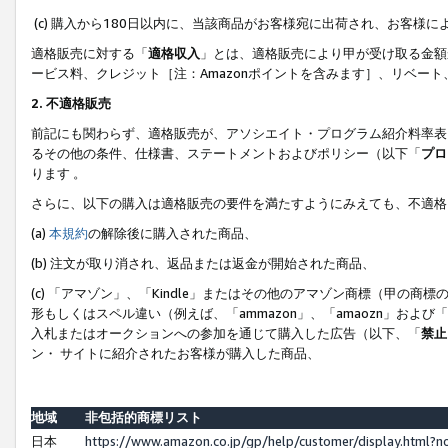
(c) 購入から180日以内に、当該商品がお客様宛に出荷され、お客
適格販売に対する「
適格収入
」とは、適格販売により甲が受け取る金額
ービス料、クレジット［注：Amazonポイントを含みます］、リベー
2. 不適格販売
前記にも関わらず、適格販売が、アソシエイト・プログラム紹介料率表
るその他の条件、仕様書、ステートメントおよびポリシー（以下「
プロ
ります 。
さらに、以下の購入は適格販売の要件を満たすようにみえても、不適格
(a)
本規約
の解除後に購入された商品、
(b) 注文が取り消され、返品または返金が開始された商品、
(c) 「アマゾン」、「Kindle」またはその他のアマゾン商標（甲
形もしくはスペル違い（例えば、「ammazon」、「amaozn」およ
入札またはオークションへの参加を通じて購入した広告（以下、「
禁止
ン・ サイトに紹介されたお客様が購入した商品、
地域
非包括的商標リスト
日本
https://www.amazon.co.jp/gp/help/customer/display.html