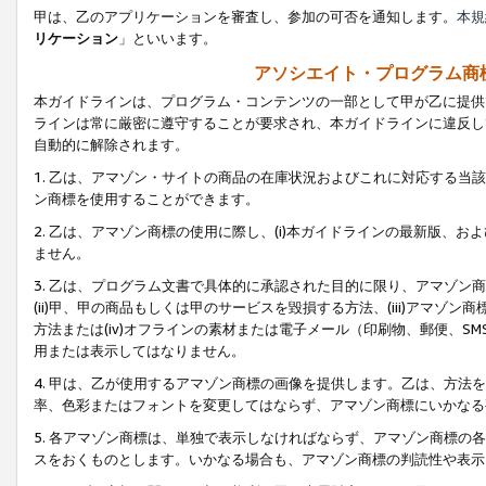
甲は、乙のアプリケーションを審査し、参加の可否を通知します。
本規
リケーション
」といいます。
アソシエイト・プログラム商
本ガイドラインは、プログラム・コンテンツの一部として甲が乙に提供
ラインは常に厳密に遵守することが要求され、本ガイドラインに違反し
自動的に解除されます。
1. 乙は、アマゾン・サイトの商品の在庫状況およびこれに対応する
ン商標を使用することができます。
2. 乙は、アマゾン商標の使用に際し、(i)本ガイドラインの最新版、およ
ません。
3. 乙は、プログラム文書で具体的に承認された目的に限り、アマゾン
(ii)甲、甲の商品もしくは甲のサービスを毀損する方法、(iii)アマ
方法または(iv)オフラインの素材または電子メール（印刷物、郵便、S
用または表示してはなりません。
4. 甲は、乙が使用するアマゾン商標の画像を提供します。乙は、方
率、色彩またはフォントを変更してはならず、アマゾン商標にいかなる
5. 各アマゾン商標は、単独で表示しなければならず、アマゾン商標
スをおくものとします。いかなる場合も、アマゾン商標の判読性や表示