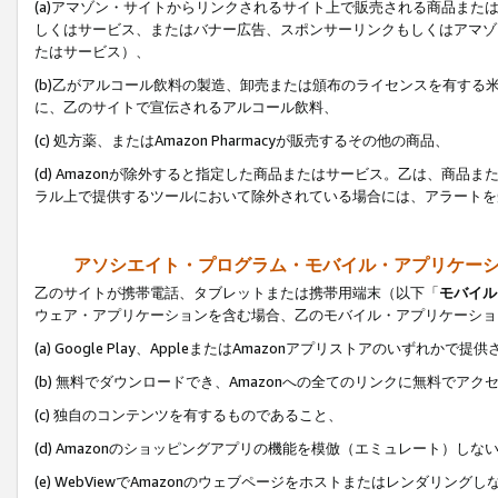
(a)アマゾン・サイトからリンクされるサイト上で販売される商品またはサ
しくはサービス、またはバナー広告、スポンサーリンクもしくはアマゾ
たはサービス）、
(b)乙がアルコール飲料の製造、卸売または頒布のライセンスを有す
に、乙のサイトで宣伝されるアルコール飲料、
(c) 処方薬、またはAmazon Pharmacyが販売するその他の商品、
(d) Amazonが除外すると指定した商品またはサービス。乙は、商品また
ラル上で提供するツールにおいて除外されている場合には、アラートを
アソシエイト・プログラム・モバイル・アプリケー
乙のサイトが携帯電話、タブレットまたは携帯用端末（以下「
モバイル
ウェア・アプリケーションを含む場合、乙のモバイル・アプリケーショ
(a) Google Play、AppleまたはAmazonアプリストアのいずれかで
(b) 無料でダウンロードでき、Amazonへの全てのリンクに無料でアク
(c) 独自のコンテンツを有するものであること、
(d) Amazonのショッピングアプリの機能を模倣（エミュレート）しな
(e) WebViewでAmazonのウェブページをホストまたはレンダリング