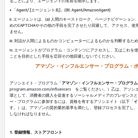
ることにより、エージェントの名前を開示します。
• 「Agent/ [エージェント名]」(例: Agent/AmazonAgent)
ii. エージェントは、(a) 人間のキーストローク、ページナビゲーシ
めのCAPTCHAやその他の手段を完了させたり回避して、アクセス、
ません。
iii. 対話が人間によるものかコンピューターによるものかを判断する
iv. エージェントがプログラム・コンテンツにアクセスし、又はこれ
ことを目的とした手段を迂回その他回避しないでください。
アマゾン・インフルエンサー・プログラム・
アソシエイト・プログラム「
アマゾン・インフルエンサー・プログラム
program.amazon.com/influencers
をご覧ください。）乙は、アソシエ
環として、消費者の購入を促進するソーシャルメディアのプレゼンスと
ー・プログラムに参加するには、資格を有するアソシエイト（以下「
イ
す。）は、アマゾンの質的量的基準を満たし、登録プロセスを完了し、
しなければなりません。
1.
登録情報、ストアフロント