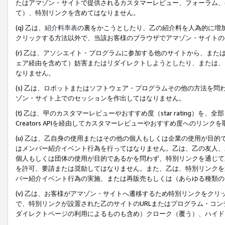
たはアマゾン・サイトで提供されるカスタマーレビュー、フォーラム、
て）、特別リンクを含めてはなりません。
(q) 乙は、
紹介料率表
の裏をかこうとしたり、乙の紹介料を人為的に増
クリックする方法以外で、当該お客様のブラウザでアマゾン・サイトの
(r) 乙は、アソシエイト・プログラムに参加する他のサイトから、ま
ェア経由を含めて）妨害またはリダイレクトしようとしたり、または、
なりません。
(s) 乙は、ロボットまたはソフトウェア・プログラムその他の方法を
ゾン・サイト上でのセッションを作出してはなりません。
(t) 乙は、甲のカスタマーレビューやおすすめ度（star rating
Creators APIを経由してカスタマーレビューやおすすめ度へのリンク
(u) 乙は、乙自身の使用またはその他の個人もしくは企業の使用が目
はメンバー紹介イベント行為を行ってはなりません。乙は、乙の友人、
個人もしくは団体の使用が目的であるかを問わず、特別リンクを通じて
を許可、要請または奨励してはなりません。また、乙は、特別リンクを
バー紹介イベント行為の実施、または再販売もしくは（あらゆる種類の
(v) 乙は、お客様がアマゾン・サイトへ遷移するため特別リンクをク
で、特別リンクが設置された乙のサイトのURLまたはプログラム・コ
ダイレクトページの利用によるものも含め）クローク（覆う）、ハイド