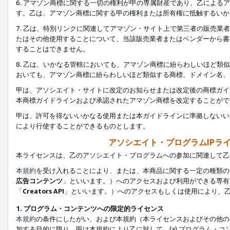
6. アマゾン商標に関する一切の権利が甲の専属財産であり、乙によ
す。乙は、アマゾン商標に関する甲の権利または所有権に抵触するいか
7. 乙は、特別リンクに関連してアマゾン・サイト上で第三者の販売
たはその他使用することについて、当該販売業者またはベンダーから書
することはできません。
8. 乙は、いかなる管轄においても、アマゾン商標に紛らわしいほど
おいても、アマゾン商標に紛らわしいほど類似する商標、ドメイン名、
甲は、アソシエイト・サイトに改定のお知らせまたは改定後の商標ガイ
本商標ガイドラインおよび承認されたアマゾン商標を改定することがで
甲は、許可を得ないいかなる使用または本ガイドラインに準拠しないい
により行使することができるものとします。
アソシエイト・プログラムIPラ
本ライセンスは、乙のアソシエイト・プログラムへの参加に関連して乙
本規約
を受け入れることにより、または、本商品に関する一定の種類の
広告コンテンツ
」といいます。）へのアクセスおよび利用ができる専有
「
Creators API
」といいます。）へのアクセスもしくは使用により、
1. プログラム・コンテンツへの限定的ライセンス
本規約
の条件にしたがい、および本規約（本ライセンスおよびその他の
加する目的に限り、甲は本規約により乙に対して、(a) プログラム・コ