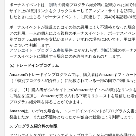
ボーナスイベントは、
別紙
の特別プログラム紹介料に記載された国で利
サイト上の特別リンクをクリックスルーしてアマゾン・サイトを訪問した
したときに生じる「ボーナスイベント」に関連して、第4(b)条記載の
ボーナスイベントが違反またはその他の悪用により不適格となった場合
アの利用、一人の個人による複数のボーナスイベント、ボーナスイベン
別プログラム紹介料を支払いません。いずれの場合においても、甲は甲
かについて判断します。
アソシエイト・プログラム参加要件
にかかわらず、
別紙
記載のボーナ
ーナスイベントに関連する場合にのみ許可されるものとします。
(c) トレードインプログラム
Amazonのトレードインプログラムでは、購入者はAmazonギフト
（「特別プログラム紹介料」）に記載されている一部の国でご利用いた
乙は、（1）購入者が乙のサイト上のAmazonサイトへの特別なリン
に商品を追加し、Amazonが受け入れる下取りリクエストを送信した場
プログラム紹介料を得ることができます。
Amazonは、いずれの場合も、トレードインイベントがプログラム文書
発生したか、または不適格となったかを独自の裁量により判断します。
5. プログラム紹介料の制限
アソシエイトタグは、アソシエイト・プログラムからの紹介料を受ける