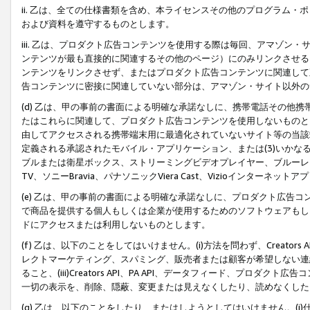
ii. 乙は、全ての仕様書類を含め、本ライセンスその他のプログラム
および資料を遵守するものとします。
iii. 乙は、プロダクト広告コンテンツを使用する際は毎回、アマゾ
ンテンツが最も直接的に関連するその他のページ）にのみリンクさせる
ンテンツをリンクさせず、またはプロダクト広告コンテンツに関連して
告コンテンツに密接に関連していない部分は、アマゾン・サイト以外の
(d) 乙は、甲の事前の書面による明確な承諾なしに、携帯電話その他
たはこれらに関連して、プロダクト広告コンテンツを使用しないものと
由してアクセスされる携帯端末用に最適化されていないサイト等の当該端
定義される承認されたモバイル・アプリケーション、または(3)いか
ブルまたは衛星ボックス、ストリーミングビデオプレイヤー、ブルーレイ
TV、ソニーBravia、パナソニックViera Cast、Vizioインター
(e) 乙は、甲の事前の書面による明確な承諾なしに、プロダクト広告
で商品を提供する個人もしくは企業が使用するためのソフトウェアもしくはその
ドにアクセスまたは利用しないものとします。
(f) 乙は、以下のことをしてはいけません。(i)方法を問わず、Creator
レクトマーケティング、スパミング、販売者または顧客が希望しない連
ること、(iii)Creators API、PA API、データフィード、プ
一切の表示を、削除、隠蔽、変更または見えなくしたり、読めなくした
(g) 乙は、以下のことをしたり、またはしようとしてはいけません。(