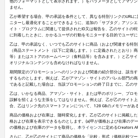
他のフォーマットとして表示されます。）をパラメータとしてアマゾン
ません。
乙が希望する場合、甲の承認を条件として、異なる特別リンクのURL
ニターし最適化することができるように、追加の「サブタグ」アソシエ
イト・プログラムに関連して提供されたID又は報告を、乙のサイトの
に到着したときに、かかるユーザの行動をモニターする目的でユーザに
乙は、甲の承認なく、いつでも乙のサイトに商品（および関連する特別
（商品ステートメント（以下に定義します。）に定義されたとおり）商
等）またはストアのホームページ（食料品等）を含みます。）と乙サイ
オリジナルコンテンツも含めなければなりません。
期間限定のプロモーションへのリンクおよび関連の紹介部分は、該当す
するものとします。例えば、乙がアマゾン・サイトのアパレル部門の商
であると記載した場合は、当該プロモーションの終了日までに、乙のサ
乙は、いかなる商品、アマゾン・サイト、または甲のポリシー、プロモ
誤解を招くような主張をしてはなりません。例えば、乙が乙のサイト上に
合、乙はリンク先のスマートフォンについて、128 GBのメモリーが
商品の価格および在庫は、随時変化します。乙が乙のサイトに掲載した
格および在庫を表示できるものとします。(a)甲が価格および在庫のデータを
の価格および在庫のデータを取得し、
本ライセンス
に定めるCreator
さらに、乙が乙のサイトにて商品の価格を「比較」形式（価格比較ツー