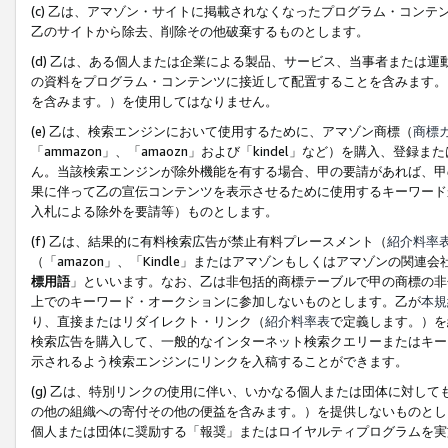
(c) 乙は、アマゾン・サイトに掲載されなくなったプログラム・コン
乙のサイトから除去、削除その他破棄するものとします。
(d) 乙は、ある個人または企業による製品、サービス、当事者または
の資料をプログラム・コンテンツに接近して配置することを含みます。
を含みます。）を使用してはなりません。
(e) 乙は、検索エンジンにおいて使用するために、アマゾン商標（
商標
「ammazon」、「amaozn」および「kindel」など）を購入
ん。当該検索エンジンが除外機能を有する場合、甲の要請があれば、甲
果に伴って乙の宣伝コンテンツを表示させるために使用するキーワード
入札による除外を要請等）ものとします。
(f) 乙は、結果的に有料検索広告が禁止有料プレースメント（
紹介料率
（「amazon」、「Kindle」またはアマゾンもしくはアマゾンの
標用語
」といいます。なお、乙は非包括的商標テーブルで甲の商標の非
上でのキーワード・オークションに参加しないものとします。乙が
本規
り、直接またはリダイレクト・リンク（
紹介料率表
で定義します。）を
検索広告を購入して、一般的なインターネット検索クエリーまたはキー
示されるよう検索エンジンにリンクを入稿することができます。
(g) 乙は、特別リンクの使用に伴い、いかなる個人または団体に対し
の他の組織への寄付その他の便益を含みます。）を提供しないものとし
個人または団体に奨励する「報奨」またはロイヤルティプログラムを実