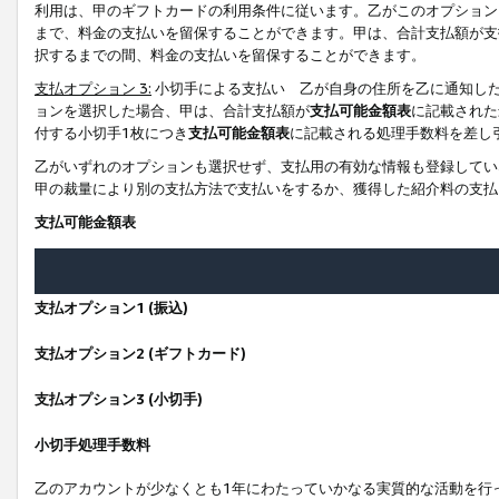
利用は、甲のギフトカードの利用条件に従います。乙がこのオプション
まで、料金の支払いを留保することができます。甲は、合計支払額が支
択するまでの間、料金の支払いを留保することができます。
支払オプション 3:
小切手による支払い 乙が自身の住所を乙に通知し
ョンを選択した場合、甲は、合計支払額が
支払可能金額表
に記載された
付する小切手1枚につき
支払可能金額表
に記載される処理手数料を差し
乙がいずれのオプションも選択せず、支払用の有効な情報も登録してい
甲の裁量により別の支払方法で支払いをするか、獲得した紹介料の支払
支払可能金額表
支払オプション1 (振込)
支払オプション2 (ギフトカード)
支払オプション3 (小切手)
小切手処理手数料
乙のアカウントが少なくとも1年にわたっていかなる実質的な活動を行