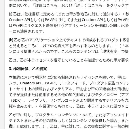
例において、「詳細はこちら」および「詳しくはこちら」をクリックす
(j) 乙は、仕様書類に定める（または甲が別途乙に対して通知する）
Creators APIもしくはPA APIに対してまたはCreators APIもしく
はPA APIにリクエスト送信を行うアプリケーションを作成し公開し
ーにも適用されます。
(k) 乙が乙のアプリケーション上でテキストで構成されるプロダクト
と見えるところに、以下の免責文言を表示するものとします。「［「本
ンにより提供されたものです。これらのコンテンツは「現状有姿」で提
乙は、乙が本ライセンスを遵守していることを確認するために甲が要求
3. 権利留保、乙の提案
本規約において明示的に定める制限されたライセンスを除いて、甲は、
ンツ、Creators API、PA API、データフィード、プロダクト
ト・サイト上の情報およびマテリアル、甲および甲の関連会社の商標お
て甲が提供または使用するその他の知的財産およびテクノロジー（アプ
（SDK）、ライブラリ、サンプルコードおよび関連するマテリアルを
権を含みます。）を留保するものとし、乙は、本ライセンスに基づきこ
乙が甲に対し、プログラム・コンテンツについて、またはアソシエイト
テキストまたはその他の情報もしくはコンテンツを提供した場合、また
案
」と総称します。）、乙は、甲に対して、乙の提案に関する一切の権