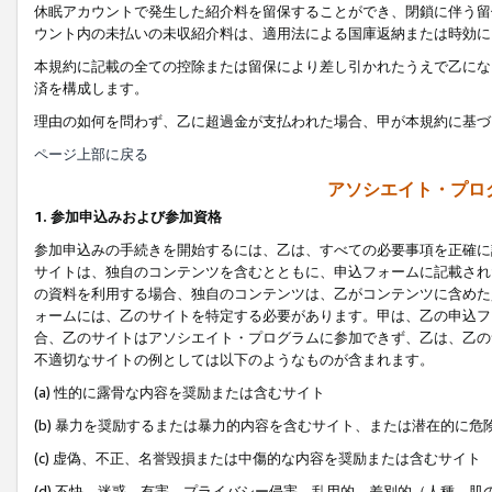
休眠アカウントで発生した紹介料を留保することができ、閉鎖に伴う留
ウント内の未払いの未収紹介料は、適用法による国庫返納または時効に
本規約に記載の全ての控除または留保により差し引かれたうえで乙にな
済を構成します。
理由の如何を問わず、乙に超過金が支払われた場合、甲が本規約に基づ
ページ上部に戻る
アソシエイト・プロ
1. 参加申込みおよび参加資格
参加申込みの手続きを開始するには、乙は、すべての必要事項を正確に
サイトは、独自のコンテンツを含むとともに、申込フォームに記載され
の資料を利用する場合、独自のコンテンツは、乙がコンテンツに含めた
ォームには、乙のサイトを特定する必要があります。甲は、乙の申込フ
合、乙のサイトはアソシエイト・プログラムに参加できず、乙は、乙の
不適切なサイトの例としては以下のようなものが含まれます。
(a) 性的に露骨な内容を奨励または含むサイト
(b) 暴力を奨励するまたは暴力的内容を含むサイト、または潜在的に
(c) 虚偽、不正、名誉毀損または中傷的な内容を奨励または含むサイト
(d) 不快、迷惑、有害、プライバシー侵害、乱用的、差別的（人種、