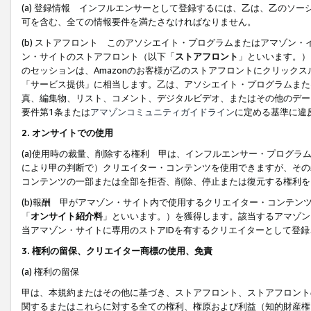
(a) 登録情報 インフルエンサーとして登録するには、乙は、乙のソ
可を含む、全ての情報要件を満たさなければなりません。
(b) ストアフロント このアソシエイト・プログラムまたはアマゾン
ン・サイトのストアフロント（以下「
ストアフロント
」といいます。）
のセッションは、Amazonのお客様が乙のストアフロントにクリック
「サービス提供」に相当します。乙は、アソシエイト・プログラムまた
真、編集物、リスト、コメント、デジタルビデオ、またはその他のデー
要件第1条または
アマゾンコミュニティガイドライン
に定める基準に違
2.
オンサイトでの使用
(a)使用時の裁量、削除する権利 甲は、インフルエンサー・プログラ
により甲の判断で）クリエイター・コンテンツを使用できますが、その
コンテンツの一部または全部を拒否、削除、停止または復元する権利を
(b)報酬 甲がアマゾン・サイト内で使用するクリエイター・コンテン
「
オンサイト紹介料
」といいます。）を獲得します。該当するアマゾン
当アマゾン・サイトに専用のストアIDを有するクリエイターとして登
3.
権利の留保、クリエイター商標の使用、免責
(a) 権利の留保
甲は、本規約またはその他に基づき、ストアフロント、ストアフロント
関するまたはこれらに対する全ての権利、権原および利益（知的財産権