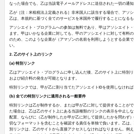
なった場合でも、乙は当該電子メールアドレスに送信された一切の通知
乙が［注：米租税法上定義される］非米国人に該当する場合で、アソシ
乙は、本規約に基づく全てのサービスを米国外で履行することになるも
アソシエイト・プログラムへの参加は無料であり、甲はアソシエイト・
ます。甲はいかなる企業に対しても、甲のアソシエイトに対して有料の
のため、このような企業が（アマゾンの名前を利用しようとする企業で
い。
2. 乙のサイト上のリンク
(a) 特別リンク
乙はアソシエイト・プログラムに申し込んだ後、乙のサイト上に特別リ
および紹介料の発生が可能となります。
特別リンクでは、甲が乙に割り当てたアソシエイトIDを使用しなけれ
(b) 全ての特別リンクに適用される一般要件
特別リンクは乙が制作するか、または甲が乙に対して提供することがで
た場合は、乙は乙のサイト上にある当該種類のリンクの表示を中止しな
配置、ならびに（乙が制作したか甲が乙に対して提供したかを問わず）
切なフォーマットを含むことを確認する責任を単独で負います。乙は、
別リンクは、乙のサイトから直接アクセスしなければなりません。例えば、