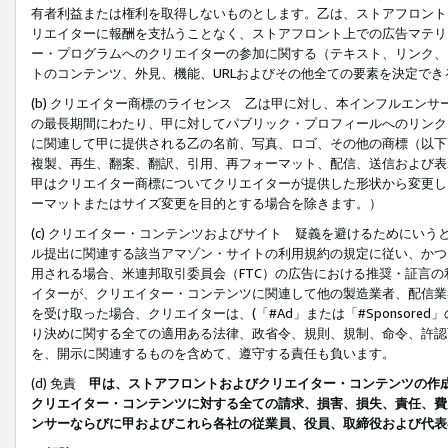
有者利益または権利を取得しないものとします。乙は、ストアフロントに
リエイターに報酬を支払うことなく、ストアフロント上での広告マテリア
ー・プログラムへのクリエイターの参加に関する（テキスト、リンク、
トのコンテンツ、外見、機能、URLおよびその他全ての要素を決定で
(b) クリエイター商標のライセンス 乙は甲に対し、本インフルエン
の最長期間にわたり、甲に対してパブリック・プロフィールへのリンク
に関連して甲に提供される乙の名前、写真、ロゴ、その他の商標（以下
複製、再生、翻案、翻訳、引用、再フォーマット、配信、送信および表
甲はクリエイター商標についてクリエイターが提供した形状から変更し
ーマットまたはサイズ変更を目的とする場合を除きます。）
(c) クリエイター・コンテンツおよびサイト 疑義を避けるためにい
ル提出に関連する該当アマゾン・サイトの利用規約の規定に従い、かつ、
用される場合、米連邦取引委員会（FTC）の広告における推奨・証言
イターが、クリエイター・コンテンツに関連して他の製造業者、配信業
を受け取った場合、クリエイターは、(「#Ad」または「#Sponsor
り決めに関する全ての適用ある法律、政省令、規則、規制、命令、許認
を、開示に関連するものを含めて、遵守する責任も負います。
(d) 免責
甲は、ストアフロントおよびクリエイター・コンテンツの作
クリエイター・コンテンツに対する全ての請求、損害、損失、責任、費
ンサーならびに甲およびこれら各社の従業員、役員、取締役および代表