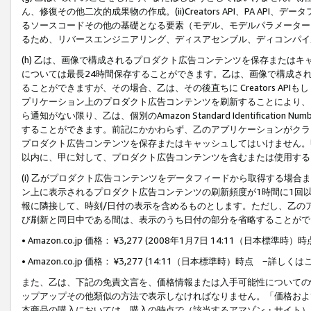
ん、修復その他二次的成果物の作成。(ii)Creators API、PA 
るソースコードその他の基礎となる要素（モデル、モデルパラメーター
るため、リバースエンジニアリング、ディスアセンブル、ディコンパイ
(h) 乙は、画像で構成されるプロダクト広告コンテンツを保存または
については最長24時間保存することができます。乙は、画像で構成さ
ることができますが、その場合、乙は、その後直ちに Creators AP
プリケーション上のプロダクト広告コンテンツを刷新することにより、
ら通知がない限り、乙は、個別のAmazon Standard Identification Nu
することができます。前記にかかわらず、乙のアプリケーションがクラ
プロダクト広告コンテンツを保存またはキャッシュしてはいけません。
以内に、甲に対して、プロダクト広告コンテンツを含むまたは使用する
(i) 乙がプロダクト広告コンテンツをデータフィードから取得する場合または
ン上に表示されるプロダクト広告コンテンツの刷新頻度が1時間に1回
報に隣接して、時刻/日付の表示を含めるものとします。ただし、乙の
び刷新と同日中である間は、表示のうち日付の部分を省略することがで
• Amazon.co.jp 価格： ¥3,277 (2008年1月7日 14:11（日本標準
• Amazon.co.jp 価格： ¥3,277 (14:11（日本標準時）時点 −詳しくは
また、乙は、下記の免責文言を、価格情報または入手可能性についての
ップアップその他類似の方法で表示しなければなりません。「価格およ
本商品の購入においては、購入の時点で（該当するアマゾン・サイト）