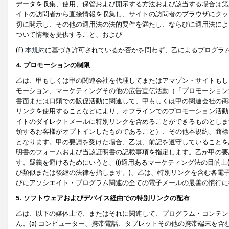
データを収集、使用、保管および開示する方法および該当する場合は第
イトの訪問者から直接情報を収集し、サイトの訪問者のブラウザにクッ
切に開示し、その他の適用法の法的要件を満たし、ならびに適用法によ
ついて情報を提供すること、および
(f)
本規約
に基づき許可されているか否かを問わず、乙によるプログラ
4. プロモーションの制限
乙は、甲もしくは甲の関連会社を代理してまたはアマゾン・サイトもし
モーション、マーケティングその他の広告宣伝活動（「プロモーション
書面または口頭での販促活動に関連して、甲もしくは甲の関連会社の商
リンクを使用することなどにより、オフラインでのプロモーション活動
イトのダイレクトメールに特別リンクを含めることができるものとしま
領するお客様がオプトインしたものであること）、その他本規約、商標
となります。甲の要請を受けた場合、乙は、前記を遵守していることを
明書のフォームおよび当該証明書の記載事項を指定します。乙が甲の要
す。疑義を避けるためにいうと、(i)適用あるマーケティング法の目的上(例
び類似または後継の法律を指します。)、乙は、特別リンクを含む各電子
びにアソシエイト・プログラム関連の全ての電子メールの最善の慣行に
5. ソフトウェアおよびデバイス経由での特別リンクの配布
乙は、以下の媒体上で、またはそれに関連して、プログラム・コンテン
ん。(a) コンピューター、携帯電話、タブレットその他の携帯端末を