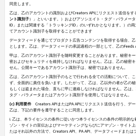
同意します。
乙は、乙のアカウントの識別およびCreators APIにリクエスト送
ント識別子
）」といいます。）およびアソシエイト・タグ・パラメータ（
ID」または関連する「トラッキングID」のいずれかとなります。）の両方
てアカウント識別子を取得することができます
データフィードを通じてプロダクト広告コンテンツを取得する場合、乙は、Cre
とします。乙は、データフィードの承認過程の一部として、乙のFeeds
甲は、乙のアカウント識別子を随時変更することがあります。秘密キー
密およびセキュリティを維持しなければなりません。乙は、乙の秘密キ
せん。公開キーであるアカウント識別子は、秘密ではありません。
乙は、乙のアカウント識別子のもとで行われる全ての活動について、こ
ず、全面的に責任を負います。したがって、乙は、乙以外の者が乙の秘
もしくは盗まれた場合、直ちに甲に連絡しなければなりません。乙は、
タグ・パラメータまたはアカウント識別子を使用してはなりません。
(c) 利用要件
Creators APIまたはPA APIにリクエスト送信を
乙は、下記の要件を遵守することに同意します。
i. 乙は、本ライセンスの条件に従いかつ本ライセンスの条件の明示的
ゾン・サイトの宣伝およびマーケティングならびにアマゾン・サイト上
たはそれ以外の方法で、Creators API、PA API、データフィー