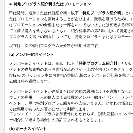
4. 特別プログラム紹介料またはプロモーション
甲は随時、追加または代替紹介料（以下「
特別プログラム紹介料
」とい
たはプロモーションを実施することがあります。疑義を避けるために（
はプロモーションの全部または一部をいつでも中止または変更する権利
て（商品購入を含まないものも）、紹介料率表の第2条において特定さ
プログラム文書上の制限についても、特別プログラムまたはプロモーシ
現在は、次の特別プログラム紹介料が利用可能です。
(a) メンバー紹介イベント
メンバー紹介イベントは、
別紙
（以下「
特別プログラム紹介料
」といい
ベントの参加資格のあるお客様が乙のサイト上の特別リンクをクリック
び(2)そのセッション中にお客様が
別紙
記載のメンバー紹介行為を完了
ム紹介料を獲得します。
メンバー紹介イベントが違反またはその他の悪用により不適格となった
ウェアの利用、一人の個人による複数のメンバー紹介イベント、メンバ
ベント）、甲は特別プログラム紹介料を支払いません。いずれの場合に
くは悪用があったか否かについて判断します。
アソシエイト・プログラム参加要件
にかかわらず、
別紙
記載のメンバー
ー紹介に関連する場合にのみ許可されるものとします。
(b) ボーナスイベント