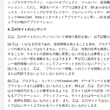
ン（ブラウザプラグイン、ヘルパーオブジェクト、ツールバー、拡張機
ーション）。ただし、承認モバイル・アプリは除きます。(b) あらゆ
ックス、ストリーミングビデオプレイヤー、ブルーレイプレイヤー、DVDプ
ニックViera Cast、Vizioインターネットアプリケーション等）。(
ェアその他のアプリケーション。
6. 乙のサイトのコンテンツ
乙は、乙のサイトのコンテンツについて単独で責任を負い、以下記載の
(a) 乙は、いかなる方法であれ、追加情報を加えることも含め、プロ
ンツの改ざんをしてはなりません。ただし、乙は、当初の比率を維持し
することや、テキストの意味を大幅に変更しない方法または事実として
コンテンツの一部を省略することはできます。甲が乙に提供することが
シー規約情報へのリンク）としてフォーマットされていないアマゾン・
設けることなく、乙は、「プライバシー情報」へのリンクを削除したり
または判読できないようにしないものとします。
(b) 乙は、プログラム・コンテンツやCreators API、データフ
ブライセンスまたは譲渡しないものとします。例えば、乙は、乙がプロ
はその他付与することが要求されるような、乙サイト以外での広告（サ
なるアプリケーション、プラットフォーム、サイトまたはサービス上で
り、使用を奨励しないものとします。 また、乙は、乙のサイトではな
トではないサイト上でかかるリンクを表示しないものとします。