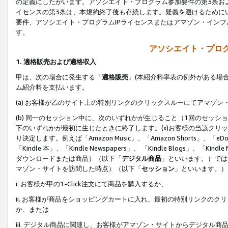
の定義にしたがいます。アソシエイト・プログラム参加要件の第3条お
イセンスの第3条は、本規約終了後も存続します。疑義を避けるためにい
要件、アソシエイト・プログラムIPライセンスまたはアマゾン・イン
す。
アソシエイト・プログ
1. 適格販売および適格収入
甲は、次の場合に発生する「
適格販売
」(本紹介料率表の例外がある場
ム紹介料を支払います。
(a) お客様が乙のサイト上の特別リンクのクリックスルーにてアマゾン
(b) 同一のセッション中に、次のいずれかが生じること（1回のセッ
下のいずれかが最初に生じたときに終了します。(x)お客様の当該クリッ
り決定します。例えば「Amazon Music」、「Amazon Shorts」、「eDo
「Kindle 本」、「Kindle Newspapers」、 「Kindle Blogs」、「
ダウンロードまたは商品）（以下「
デジタル商品
」といいます。）では
マゾン・サイトを訪問した時点）（以下「
セッション
」といいます。）
i. お客様が甲の1-Click注文にて商品を購入するか、
ii. お客様が商品をショッピングカートに入れ、最初の特別リンクの
か、または
iii. デジタル商品に関連し、お客様がアマゾン・サイトからデジタ