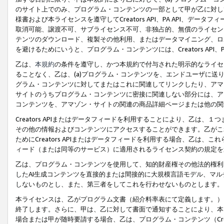
のサイト上でのみ、プログラム・コンテンツの一部として甲が乙に対し
様書および本ライセンスを遵守してCreators API、PA API、
取消可能、譲渡不可、サブライセンス不可、非独占的、無償のライセン
テンツのダウンロード、複製その他利用、またはデータマイニング、ロ
を避けるためにいうと、プログラム・コンテンツには、Creators AP
乙は、
本規約
の条件を遵守し、かつ本規約で付与された明示的なライセ
ることなく、乙は、(a)プログラム・コンテンツを、エンドユーザに
グラム・コンテンツに対してまたはこれに関連してリンクしたり、アマ
サイトのうちプログラム・コンテンツに密接に関連しない部分には、ア
コンテンツを、アマゾン・サイトの関連の商品詳細ページまたは他の関
Creators APIまたはデータフィードを利用することにより、乙は、
その他の情報およびコンテンツにアクセスすることができます。乙がこ
ためにCreators APIまたはデータフィードを利用する場合、乙は、こ
ィード（または同等のサービス）に適用されるライセンス契約の規定を
乙は、プログラム・コンテンツを使用して、知的財産権その他法的権利
したAI生成コンテンツを直接的または間接的に大規模言語モデル、マ
しないものとし、また、第三者をしてこれを行わせないものとします。
本ライセンスは、乙がプログラム文書（紹介料率表にて定義します。）
終了します。さらに、甲は、乙に対して書面で通知することにより、本
場合または甲が随時要請する場合、乙は、プログラム・コンテンツ（Cre