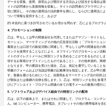
データを収集、使用、保管および開示する方法および該当する場合は第
イトの訪問者から直接情報を収集し、サイトの訪問者のブラウザにクッ
切に開示し、その他の適用法の法的要件を満たし、ならびに適用法によ
ついて情報を提供すること、および
(f)
本規約
に基づき許可されているか否かを問わず、乙によるプログラ
4. プロモーションの制限
乙は、甲もしくは甲の関連会社を代理してまたはアマゾン・サイトもし
モーション、マーケティングその他の広告宣伝活動（「プロモーション
書面または口頭での販促活動に関連して、甲もしくは甲の関連会社の商
リンクを使用することなどにより、オフラインでのプロモーション活動
イトのダイレクトメールに特別リンクを含めることができるものとしま
領するお客様がオプトインしたものであること）、その他本規約、商標
となります。甲の要請を受けた場合、乙は、前記を遵守していることを
明書のフォームおよび当該証明書の記載事項を指定します。乙が甲の要
す。疑義を避けるためにいうと、(i)適用あるマーケティング法の目的上(例
び類似または後継の法律を指します。)、乙は、特別リンクを含む各電子
びにアソシエイト・プログラム関連の全ての電子メールの最善の慣行に
5. ソフトウェアおよびデバイス経由での特別リンクの配布
乙は、以下の媒体上で、またはそれに関連して、プログラム・コンテン
ん。(a) コンピューター、携帯電話、タブレットその他の携帯端末を