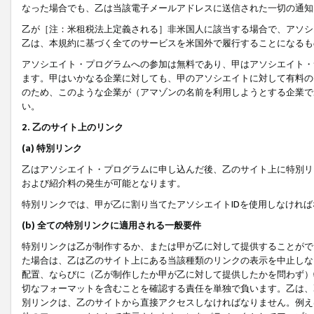
なった場合でも、乙は当該電子メールアドレスに送信された一切の通知
乙が［注：米租税法上定義される］非米国人に該当する場合で、アソシ
乙は、本規約に基づく全てのサービスを米国外で履行することになるも
アソシエイト・プログラムへの参加は無料であり、甲はアソシエイト・
ます。甲はいかなる企業に対しても、甲のアソシエイトに対して有料の
のため、このような企業が（アマゾンの名前を利用しようとする企業で
い。
2. 乙のサイト上のリンク
(a) 特別リンク
乙はアソシエイト・プログラムに申し込んだ後、乙のサイト上に特別リ
および紹介料の発生が可能となります。
特別リンクでは、甲が乙に割り当てたアソシエイトIDを使用しなけれ
(b) 全ての特別リンクに適用される一般要件
特別リンクは乙が制作するか、または甲が乙に対して提供することがで
た場合は、乙は乙のサイト上にある当該種類のリンクの表示を中止しな
配置、ならびに（乙が制作したか甲が乙に対して提供したかを問わず）
切なフォーマットを含むことを確認する責任を単独で負います。乙は、
別リンクは、乙のサイトから直接アクセスしなければなりません。例えば、