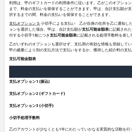
利用は、甲のギフトカードの利用条件に従います。乙がこのオプション
まで、料金の支払いを留保することができます。甲は、合計支払額が支
択するまでの間、料金の支払いを留保することができます。
支払オプション 3:
小切手による支払い 乙が自身の住所を乙に通知し
ョンを選択した場合、甲は、合計支払額が
支払可能金額表
に記載された
付する小切手1枚につき
支払可能金額表
に記載される処理手数料を差し
乙がいずれのオプションも選択せず、支払用の有効な情報も登録してい
甲の裁量により別の支払方法で支払いをするか、獲得した紹介料の支払
支払可能金額表
支払オプション1 (振込)
支払オプション2 (ギフトカード)
支払オプション3 (小切手)
小切手処理手数料
乙のアカウントが少なくとも1年にわたっていかなる実質的な活動を行