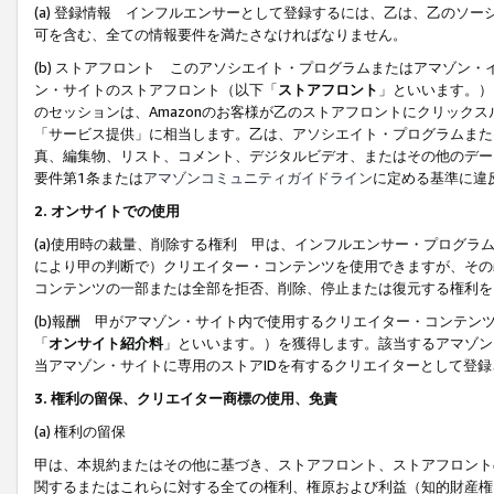
(a) 登録情報 インフルエンサーとして登録するには、乙は、乙のソ
可を含む、全ての情報要件を満たさなければなりません。
(b) ストアフロント このアソシエイト・プログラムまたはアマゾン
ン・サイトのストアフロント（以下「
ストアフロント
」といいます。）
のセッションは、Amazonのお客様が乙のストアフロントにクリック
「サービス提供」に相当します。乙は、アソシエイト・プログラムまた
真、編集物、リスト、コメント、デジタルビデオ、またはその他のデー
要件第1条または
アマゾンコミュニティガイドライン
に定める基準に違
2.
オンサイトでの使用
(a)使用時の裁量、削除する権利 甲は、インフルエンサー・プログラ
により甲の判断で）クリエイター・コンテンツを使用できますが、その
コンテンツの一部または全部を拒否、削除、停止または復元する権利を
(b)報酬 甲がアマゾン・サイト内で使用するクリエイター・コンテン
「
オンサイト紹介料
」といいます。）を獲得します。該当するアマゾン
当アマゾン・サイトに専用のストアIDを有するクリエイターとして登
3.
権利の留保、クリエイター商標の使用、免責
(a) 権利の留保
甲は、本規約またはその他に基づき、ストアフロント、ストアフロント
関するまたはこれらに対する全ての権利、権原および利益（知的財産権