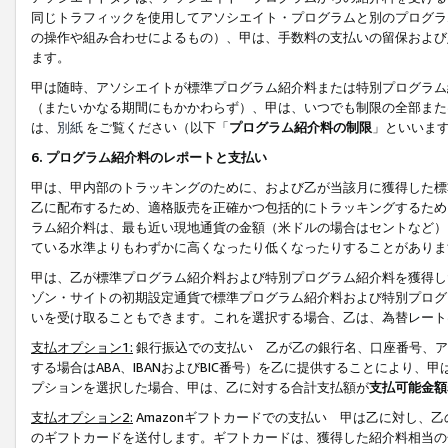
同じトラフィックを使用してアソシエイト・プログラムと別のプログラ
の操作や組み合わせによるもの）、甲は、手数料の支払いの留保および
ます。
甲は随時、アソシエイトが標準プログラム紹介料または特別プログラム
（またいかなる期間にもかかわらず）、甲は、いつでも制限の全部また
は、
別紙
をご覧ください（以下「
プログラム紹介料の制限
」といいま
6. プログラム紹介料のレポートと支払い
甲は、甲内部のトラッキングのために、および乙が当該月に獲得した標
乙に配布するため、適格販売を正確かつ包括的にトラッキングするため
ラム紹介料は、最も近い現地通貨の金額（米ドルの場合はセントなど）
ている水準よりもわずかに高くなったり低くなったりすることがありま
甲は、乙が標準プログラム紹介料および特別プログラム紹介料を獲得し
ゾン・サイトの初期設定通貨で標準プログラム紹介料および特別プログ
いを受け取ることもできます。これを選択する場合、乙は、為替レート
支払オプション1:
銀行振込での支払い 乙が乙の銀行名、口座番号、ア
する場合はABA、IBANおよびBIC番号）を乙に提供することにより
プションを選択した場合、甲は、乙に対する合計支払額が
支払可能金額
支払オプション2:
Amazonギフトカードでの支払い 甲は乙に対し、
のギフトカードを送付します。ギフトカードは、獲得した紹介料相当の