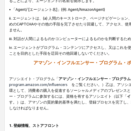
ることにより、エージェントの名前を開示します。
• 「Agent/ [エージェント名]」(例: Agent/AmazonAgent)
ii. エージェントは、(a) 人間のキーストローク、ページナビゲーシ
めのCAPTCHAやその他の手段を完了させたり回避して、アクセス、
ません。
iii. 対話が人間によるものかコンピューターによるものかを判断する
iv. エージェントがプログラム・コンテンツにアクセスし、又はこれ
ことを目的とした手段を迂回その他回避しないでください。
アマゾン・インフルエンサー・プログラム・
アソシエイト・プログラム「
アマゾン・インフルエンサー・プログラム
program.amazon.com/influencers
をご覧ください。）乙は、アソシエ
環として、消費者の購入を促進するソーシャルメディアのプレゼンスと
ー・プログラムに参加するには、資格を有するアソシエイト（以下「
イ
す。）は、アマゾンの質的量的基準を満たし、登録プロセスを完了し、
しなければなりません。
1.
登録情報、ストアフロント