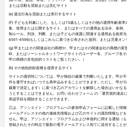
または活動を奨励または含むサイト
(e) 違法行為を奨励または実行するサイト
(f) 子どもを対象にした、もしくは13歳もしくはその他の適用年齢
集、使用または公開するサイト、またはすべての適用ある法令、条例、
制ルール、判決、判断、または子どもの保護に関連する適用ある政府当局の要
6501-6506)もしくはこれらに基づき公布された規則、または児童オ
(g) 甲またはその関連会社の商標や、甲またはその関連会社の商標の
ID、またはソーシャルネットワークサイトのユーザー名、グループ名
甲の商標の非包括的リストをご覧ください。）
(h) その他知的財産権を侵害するサイト
サイトの適切性については、甲が独自の裁量で判断いたします。甲が不
件を遵守すればいつでも再申込みすることができます。ただし、甲が1)
裁量で決定します）に基づき乙のアカウントを解除した場合はいかなる
うとすることはできません。
お問い合わせフォーム
の「運営規約違反に
承認手続を開始することができます。
乙は、アソシエイト・プログラムへの参加申込フォームに記載した情報
メールアドレスその他の連絡先情報および乙のサイトの識別情報などを
せん。甲は、アソシエイト・プログラムおよび本規約に関する通知（も
登録されたその時点で最新の電子メールアドレス宛てに送信することが