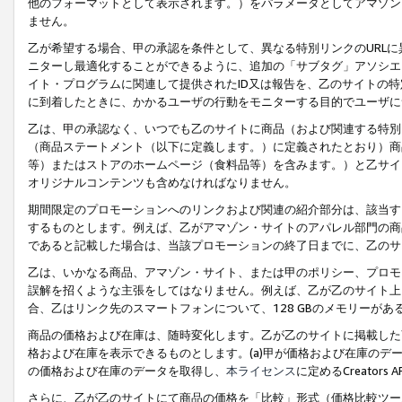
他のフォーマットとして表示されます。）をパラメータとしてアマゾン
ません。
乙が希望する場合、甲の承認を条件として、異なる特別リンクのURL
ニターし最適化することができるように、追加の「サブタグ」アソシエ
イト・プログラムに関連して提供されたID又は報告を、乙のサイトの
に到着したときに、かかるユーザの行動をモニターする目的でユーザに
乙は、甲の承認なく、いつでも乙のサイトに商品（および関連する特別
（商品ステートメント（以下に定義します。）に定義されたとおり）商
等）またはストアのホームページ（食料品等）を含みます。）と乙サイ
オリジナルコンテンツも含めなければなりません。
期間限定のプロモーションへのリンクおよび関連の紹介部分は、該当す
するものとします。例えば、乙がアマゾン・サイトのアパレル部門の商
であると記載した場合は、当該プロモーションの終了日までに、乙のサ
乙は、いかなる商品、アマゾン・サイト、または甲のポリシー、プロモ
誤解を招くような主張をしてはなりません。例えば、乙が乙のサイト上に
合、乙はリンク先のスマートフォンについて、128 GBのメモリーが
商品の価格および在庫は、随時変化します。乙が乙のサイトに掲載した
格および在庫を表示できるものとします。(a)甲が価格および在庫のデータを
の価格および在庫のデータを取得し、
本ライセンス
に定めるCreator
さらに、乙が乙のサイトにて商品の価格を「比較」形式（価格比較ツー