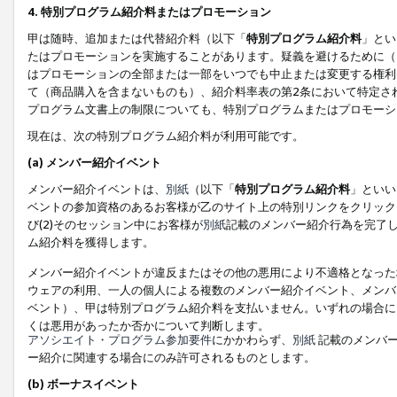
4. 特別プログラム紹介料またはプロモーション
甲は随時、追加または代替紹介料（以下「
特別プログラム紹介料
」とい
たはプロモーションを実施することがあります。疑義を避けるために（
はプロモーションの全部または一部をいつでも中止または変更する権利
て（商品購入を含まないものも）、紹介料率表の第2条において特定さ
プログラム文書上の制限についても、特別プログラムまたはプロモーシ
現在は、次の特別プログラム紹介料が利用可能です。
(a) メンバー紹介イベント
メンバー紹介イベントは、
別紙
（以下「
特別プログラム紹介料
」といい
ベントの参加資格のあるお客様が乙のサイト上の特別リンクをクリック
び(2)そのセッション中にお客様が
別紙
記載のメンバー紹介行為を完了
ム紹介料を獲得します。
メンバー紹介イベントが違反またはその他の悪用により不適格となった
ウェアの利用、一人の個人による複数のメンバー紹介イベント、メンバ
ベント）、甲は特別プログラム紹介料を支払いません。いずれの場合に
くは悪用があったか否かについて判断します。
アソシエイト・プログラム参加要件
にかかわらず、
別紙
記載のメンバー
ー紹介に関連する場合にのみ許可されるものとします。
(b) ボーナスイベント