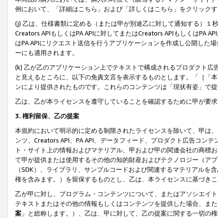
例において、「詳細はこちら」および「詳しくはこちら」をクリックす
(j) 乙は、仕様書類に定める（または甲が別途乙に対して通知する）
Creators APIもしくはPA APIに対してまたはCreators APIもしく
はPA APIにリクエスト送信を行うアプリケーションを作成し公開し
ーにも適用されます。
(k) 乙が乙のアプリケーション上でテキストで構成されるプロダクト
と見えるところに、以下の免責文言を表示するものとします。「［「本
ンにより提供されたものです。これらのコンテンツは「現状有姿」で提
乙は、乙が本ライセンスを遵守していることを確認するために甲が要求
3. 権利留保、乙の提案
本規約において明示的に定める制限されたライセンスを除いて、甲は、
ンツ、Creators API、PA API、データフィード、プロダクト
ト・サイト上の情報およびマテリアル、甲および甲の関連会社の商標お
て甲が提供または使用するその他の知的財産およびテクノロジー（アプ
（SDK）、ライブラリ、サンプルコードおよび関連するマテリアルを
権を含みます。）を留保するものとし、乙は、本ライセンスに基づきこ
乙が甲に対し、プログラム・コンテンツについて、またはアソシエイト
テキストまたはその他の情報もしくはコンテンツを提供した場合、また
案
」と総称します。）、乙は、甲に対して、乙の提案に関する一切の権