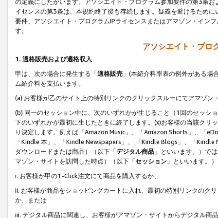
の定義にしたがいます。アソシエイト・プログラム参加要件の第3条お
イセンスの第3条は、本規約終了後も存続します。疑義を避けるためにい
要件、アソシエイト・プログラムIPライセンスまたはアマゾン・イン
す。
アソシエイト・プログ
1. 適格販売および適格収入
甲は、次の場合に発生する「
適格販売
」(本紹介料率表の例外がある場
ム紹介料を支払います。
(a) お客様が乙のサイト上の特別リンクのクリックスルーにてアマゾン
(b) 同一のセッション中に、次のいずれかが生じること（1回のセッ
下のいずれかが最初に生じたときに終了します。(x)お客様の当該クリッ
り決定します。例えば「Amazon Music」、「Amazon Shorts」、「eDo
「Kindle 本」、「Kindle Newspapers」、 「Kindle Blogs」、「
ダウンロードまたは商品）（以下「
デジタル商品
」といいます。）では
マゾン・サイトを訪問した時点）（以下「
セッション
」といいます。）
i. お客様が甲の1-Click注文にて商品を購入するか、
ii. お客様が商品をショッピングカートに入れ、最初の特別リンクの
か、または
iii. デジタル商品に関連し、お客様がアマゾン・サイトからデジタ