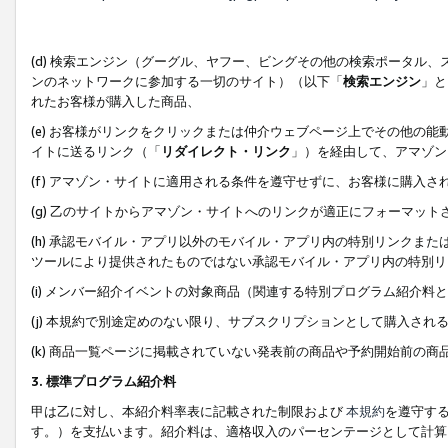
(d) 検索エンジン（グーグル、ヤフー、ビングその他の検索ポータル
ンのネットワークに参加する一切のサイト）（以下「
検索エンジン
」と
れたお客様が購入した商品、
(e) お客様がリンクをクリックまたは仲介ウェブページ上でその他の
イトに送るリンク（「
リダイレクト・リンク
」）を経由して、アマゾン
(f) アマゾン・サイトに適用される条件を遵守せずに、お客様に購入さ
(g) 乙のサイトからアマゾン・サイトへのリンクが適正にフォーマッ
(h) 承認モバイル・アプリ以外のモバイル・アプリ内の特別リンクまたはC
ツールにより提供されたものではない承認モバイル・アプリ内の特別リ
(i) メンバー紹介イベントの対象商品（関連する特別プログラム紹介料と
(j) 本規約で別途定めのない限り、サブスクリプションとして購入され
(k) 商品一覧ページに掲載されていない発表前の商品や予約開始前の商
3. 標準プログラム紹介料
甲は乙に対し、本紹介料率表に記載された制限および
本規約
を遵守す
す。）を支払います。紹介料は、適格収入のパーセンテージとして計算