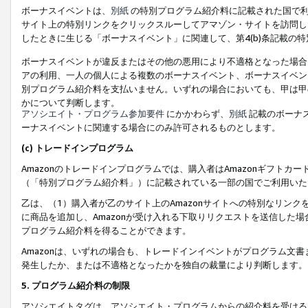
ボーナスイベントは、
別紙
の特別プログラム紹介料に記載された国で利
サイト上の特別リンクをクリックスルーしてアマゾン・サイトを訪問した
したときに生じる「ボーナスイベント」に関連して、第4(b)条記載の
ボーナスイベントが違反またはその他の悪用により不適格となった場合
アの利用、一人の個人による複数のボーナスイベント、ボーナスイベン
別プログラム紹介料を支払いません。いずれの場合においても、甲は甲
かについて判断します。
アソシエイト・プログラム参加要件
にかかわらず、
別紙
記載のボーナ
ーナスイベントに関連する場合にのみ許可されるものとします。
(c) トレードインプログラム
Amazonのトレードインプログラムでは、購入者はAmazonギフト
（「特別プログラム紹介料」）に記載されている一部の国でご利用いた
乙は、（1）購入者が乙のサイト上のAmazonサイトへの特別なリン
に商品を追加し、Amazonが受け入れる下取りリクエストを送信した場
プログラム紹介料を得ることができます。
Amazonは、いずれの場合も、トレードインイベントがプログラム文書
発生したか、または不適格となったかを独自の裁量により判断します。
5. プログラム紹介料の制限
アソシエイトタグは、アソシエイト・プログラムからの紹介料を受ける