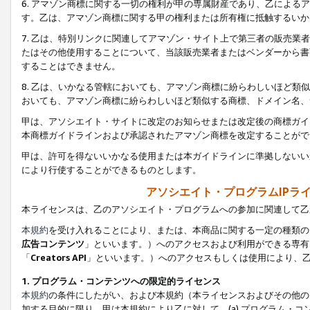
6. アマゾン商標に関する一切の権利が甲の専属財産であり、乙によ
す。乙は、アマゾン商標に関する甲の権利または所有権に抵触するいか
7. 乙は、特別リンクに関連してアマゾン・サイト上で第三者の販売
たはその他使用することについて、当該販売業者またはベンダーから書
することはできません。
8. 乙は、いかなる管轄においても、アマゾン商標に紛らわしいほど
おいても、アマゾン商標に紛らわしいほど類似する商標、ドメイン名、
甲は、アソシエイト・サイトに改定のお知らせまたは改定後の商標ガイ
本商標ガイドラインおよび承認されたアマゾン商標を改定することがで
甲は、許可を得ないいかなる使用または本ガイドラインに準拠しないい
により行使することができるものとします。
アソシエイト・プログラムIPラ
本ライセンスは、乙のアソシエイト・プログラムへの参加に関連して乙
本規約
を受け入れることにより、または、本商品に関する一定の種類の
広告コンテンツ
」といいます。）へのアクセスおよび利用ができる専有
「
Creators API
」といいます。）へのアクセスもしくは使用により、
1. プログラム・コンテンツへの限定的ライセンス
本規約
の条件にしたがい、および本規約（本ライセンスおよびその他の
加する目的に限り、甲は本規約により乙に対して、(a) プログラム・コ