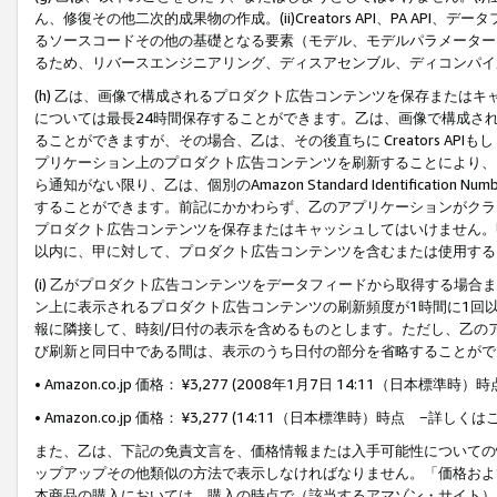
ん、修復その他二次的成果物の作成。(ii)Creators API、PA 
るソースコードその他の基礎となる要素（モデル、モデルパラメーター
るため、リバースエンジニアリング、ディスアセンブル、ディコンパイ
(h) 乙は、画像で構成されるプロダクト広告コンテンツを保存または
については最長24時間保存することができます。乙は、画像で構成さ
ることができますが、その場合、乙は、その後直ちに Creators AP
プリケーション上のプロダクト広告コンテンツを刷新することにより、
ら通知がない限り、乙は、個別のAmazon Standard Identification Nu
することができます。前記にかかわらず、乙のアプリケーションがクラ
プロダクト広告コンテンツを保存またはキャッシュしてはいけません。
以内に、甲に対して、プロダクト広告コンテンツを含むまたは使用する
(i) 乙がプロダクト広告コンテンツをデータフィードから取得する場合または
ン上に表示されるプロダクト広告コンテンツの刷新頻度が1時間に1回
報に隣接して、時刻/日付の表示を含めるものとします。ただし、乙の
び刷新と同日中である間は、表示のうち日付の部分を省略することがで
• Amazon.co.jp 価格： ¥3,277 (2008年1月7日 14:11（日本標準
• Amazon.co.jp 価格： ¥3,277 (14:11（日本標準時）時点 −詳しくは
また、乙は、下記の免責文言を、価格情報または入手可能性についての
ップアップその他類似の方法で表示しなければなりません。「価格およ
本商品の購入においては、購入の時点で（該当するアマゾン・サイト）