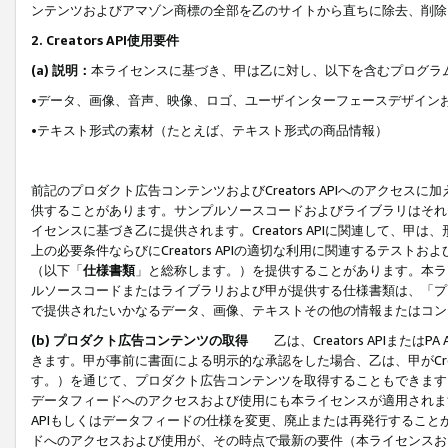
ンテンツおよびアマゾン商標の全部を乙のサイトから直ちに除去、削除
2. Creators API使用要件
(a) 説明：
本ライセンスに基づき、甲は乙に対し、以下を含むプログラ
•データ、画像、音声、映像、ロゴ、ユーザインターフェースデザイン
•テキスト形式の素材（たとえば、テキスト形式の商品情報）
前記のプロダクト広告コンテンツおよびCreators APIへのアクセスに
供することがあります。サンプルソースコードおよびライブラリはそれ
イセンスに基づき乙に提供されます。Creators APIに関連して
上の必要条件ならびにCreators APIの適切な利用に関連するテ
（以下「
仕様書類
」と総称します。）を提供することがあります。本ラ
ルソースコードまたはライブラリおよび甲が提供する仕様書類は、「プ
で提供されたいかなるデータ、画像、テキストその他の情報またはコン
(b) プロダクト広告コンテンツの取得
乙は、Creators APIま
きます。甲が事前に書面による明示的な承認をした場合、乙は、甲がCreator
す。）を通じて、プロダクト広告コンテンツを取得することもできます
データフィードへのアクセスおよび使用にも本ライセンスが適用されます。乙は
APIもしくはデータフィードの仕様を変更、廃止または再発行することがで
ドへのアクセスおよび使用が、その時点で最新の要件（本ライセンスお