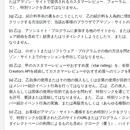
たはアマゾン・サイトで提供されるカスタマーレビュー、フォーラム、
て）、特別リンクを含めてはなりません。
(q) 乙は、
紹介料率表
の裏をかこうとしたり、乙の紹介料を人為的に増
クリックする方法以外で、当該お客様のブラウザでアマゾン・サイトの
(r) 乙は、アソシエイト・プログラムに参加する他のサイトから、ま
ェア経由を含めて）妨害またはリダイレクトしようとしたり、または、
なりません。
(s) 乙は、ロボットまたはソフトウェア・プログラムその他の方法を
ゾン・サイト上でのセッションを作出してはなりません。
(t) 乙は、甲のカスタマーレビューやおすすめ度（star rating
Creators APIを経由してカスタマーレビューやおすすめ度へのリンク
(u) 乙は、乙自身の使用またはその他の個人もしくは企業の使用が目
はメンバー紹介イベント行為を行ってはなりません。乙は、乙の友人、
個人もしくは団体の使用が目的であるかを問わず、特別リンクを通じて
を許可、要請または奨励してはなりません。また、乙は、特別リンクを
バー紹介イベント行為の実施、または再販売もしくは（あらゆる種類の
(v) 乙は、お客様がアマゾン・サイトへ遷移するため特別リンクをク
で、特別リンクが設置された乙のサイトのURLまたはプログラム・コ
ダイレクトページの利用によるものも含め）クローク（覆う）、ハイド