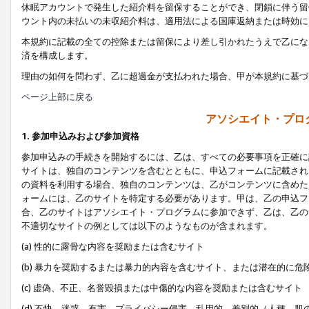
休眠アカウントで発生した紹介料を留保することができ、閉鎖に伴う留
ウント内の未払いの未収紹介料は、適用法による国庫返納または時効に
本規約に記載の全ての控除または留保により差し引かれたうえで乙にな
済を構成します。
理由の如何を問わず、乙に超過金が支払われた場合、甲が本規約に基づ
ページ上部に戻る
アソシエイト・プロ
1. 参加申込みおよび参加資格
参加申込みの手続きを開始するには、乙は、すべての必要事項を正確に
サイトは、独自のコンテンツを含むとともに、申込フォームに記載され
の資料を利用する場合、独自のコンテンツは、乙がコンテンツに含めた
ォームには、乙のサイトを特定する必要があります。甲は、乙の申込フ
合、乙のサイトはアソシエイト・プログラムに参加できず、乙は、乙の
不適切なサイトの例としては以下のようなものが含まれます。
(a) 性的に露骨な内容を奨励または含むサイト
(b) 暴力を奨励するまたは暴力的内容を含むサイト、または潜在的に
(c) 虚偽、不正、名誉毀損または中傷的な内容を奨励または含むサイト
(d) 不快、迷惑、有害、プライバシー侵害、乱用的、差別的（人種、