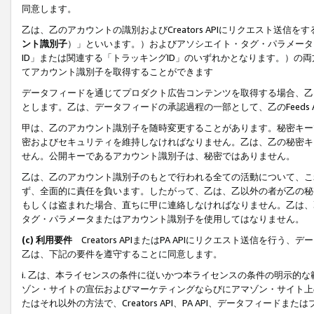
同意します。
乙は、乙のアカウントの識別およびCreators APIにリクエスト送
ント識別子
）」といいます。）およびアソシエイト・タグ・パラメータ（
ID」または関連する「トラッキングID」のいずれかとなります。）の両方
てアカウント識別子を取得することができます
データフィードを通じてプロダクト広告コンテンツを取得する場合、乙は、Cre
とします。乙は、データフィードの承認過程の一部として、乙のFeeds
甲は、乙のアカウント識別子を随時変更することがあります。秘密キー
密およびセキュリティを維持しなければなりません。乙は、乙の秘密キ
せん。公開キーであるアカウント識別子は、秘密ではありません。
乙は、乙のアカウント識別子のもとで行われる全ての活動について、こ
ず、全面的に責任を負います。したがって、乙は、乙以外の者が乙の秘
もしくは盗まれた場合、直ちに甲に連絡しなければなりません。乙は、
タグ・パラメータまたはアカウント識別子を使用してはなりません。
(c) 利用要件
Creators APIまたはPA APIにリクエスト送信を
乙は、下記の要件を遵守することに同意します。
i. 乙は、本ライセンスの条件に従いかつ本ライセンスの条件の明示的
ゾン・サイトの宣伝およびマーケティングならびにアマゾン・サイト上
たはそれ以外の方法で、Creators API、PA API、データフィー