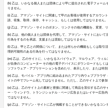
(h) 乙は、いかなる個人または団体により甲に提出された電子フォー
りません。
(i) 乙は、アマゾン・サイトに関連して甲のお客様が使用するアカウ
請、収集、取得、保存、キャッシュ、もしくは使用してはなりません。
(j) 乙は、アマゾン・サイトのボタン、リンクその他の機能を、変更
(k) 乙は、他の個人または団体を代理して、アマゾン・サイトにおい
行為をするのを承認、支援または奨励してはなりません。
(l) 乙は、甲と乙との関係について、または何らかの機能もしくは取
理的可能性のある行為を行ってはなりません。
(m) 乙は、乙のサイトに、いかなるスパイウェア、マルウェア、ウィ
が自身のコンピューター その他の電子デバイスにダウンロードもしく
ソフトウェア・アプリケーションを含めたり、表示したり、または特別
(n) 乙は、モバイル・アプリ内に組み込まれたアプリ内ウェブブラウザ
イトの中でフレーム化してはなりません。ただし、乙のサイト上で参加
(o) 乙は、乙のサイト上の素材と密接に関連して商品を宣伝する乙の
ー・ウィンドウ、トランジショナル・ページ広告またはレイヤー広告内
てはなりません。
(p) 乙は、アマゾン・サイトに乙が掲載することができるいかなるコ