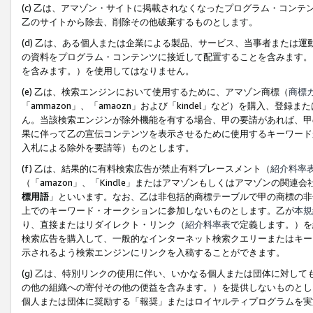
(c) 乙は、アマゾン・サイトに掲載されなくなったプログラム・コン
乙のサイトから除去、削除その他破棄するものとします。
(d) 乙は、ある個人または企業による製品、サービス、当事者または
の資料をプログラム・コンテンツに接近して配置することを含みます。
を含みます。）を使用してはなりません。
(e) 乙は、検索エンジンにおいて使用するために、アマゾン商標（
商標
「ammazon」、「amaozn」および「kindel」など）を購入
ん。当該検索エンジンが除外機能を有する場合、甲の要請があれば、甲
果に伴って乙の宣伝コンテンツを表示させるために使用するキーワード
入札による除外を要請等）ものとします。
(f) 乙は、結果的に有料検索広告が禁止有料プレースメント（
紹介料率
（「amazon」、「Kindle」またはアマゾンもしくはアマゾンの
標用語
」といいます。なお、乙は非包括的商標テーブルで甲の商標の非
上でのキーワード・オークションに参加しないものとします。乙が
本規
り、直接またはリダイレクト・リンク（
紹介料率表
で定義します。）を
検索広告を購入して、一般的なインターネット検索クエリーまたはキー
示されるよう検索エンジンにリンクを入稿することができます。
(g) 乙は、特別リンクの使用に伴い、いかなる個人または団体に対し
の他の組織への寄付その他の便益を含みます。）を提供しないものとし
個人または団体に奨励する「報奨」またはロイヤルティプログラムを実