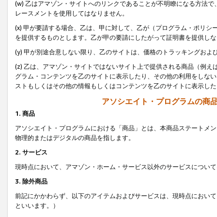
(w) 乙はアマゾン・サイトへのリンクであることが不明瞭になる方法
レースメントを使用してはなりません。
(x) 甲が要請する場合、乙は、甲に対して、乙が（プログラム・ポリ
を提供するものとします。乙が甲の要請にしたがって証明書を提供しな
(y) 甲が別途合意しない限り、乙のサイトは、価格のトラッキングお
(z) 乙は、アマゾン・サイトではないサイト上で提供される商品（例
グラム・コンテンツを乙のサイトに表示したり、その他の利用をしない
ストもしくはその他の情報もしくはコンテンツを乙のサイトに表示した
アソシエイト・プログラムの商
1. 商品
アソシエイト・プログラムにおける「商品」とは、本商品ステートメン
物理的またはデジタルの商品を指します。
2. サービス
現時点において、アマゾン・ホーム・サービス以外のサービスについて
3. 除外商品
前記にかかわらず、以下のアイテムおよびサービスは、現時点において
といいます。）