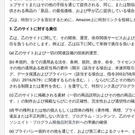
ェブサイトまたはその他の手段を通じて提供される、同じ、または類似
供される商品の「新品」の最低価格、および甲が乙に提供している場合
乙は、特別リンクを宣伝するために、Amazon上に特別リンクを投稿し
3. 乙のサイトに対する責任
乙は、乙のサイトに関して、その開発、運営、依存関係サービスおよび
任を負うものとします。例えば、乙は以下に関して単独で責任を負いま
(a) 乙のサイトおよび一切の関連設備の技術的運営、
(b) 本規約、全ての適用ある法令、条例、規則、政令、命令、ライセ
その他の適用ある政府当局の要件（開示（該当する場合は、米連邦取引
グ、データ保護およびプライバシー（該当する場合は、指令2002/58
（EU）2016/679）に関連するものを含む。）、ならびに乙とそ
される制限または要件を含む。）を遵守して、特別リンク及びプログラ
(c) 乙のサイトに掲載される素材（一切の商品説明およびその他の商
す。）の制作および掲載ならびにその正確性、完全性および適切性の確
(d) 甲の権利または他の個人もしくは団体の権利（著作権、商標、プ
違反または不正利用しない方法で、プログラム・コンテンツ、乙のサイ
ソシエイト・プログラム模倣品対策方針
への準拠の確保
(e) プライバシー規約その他を通じて、および第三者によるクッキー