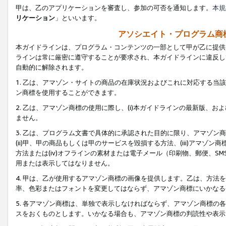
甲は、乙のアプリケーションを審査し、参加の可否を通知します。
本規
リケーション
」といいます。
アソシエイト・プログラム商
本ガイドラインは、プログラム・コンテンツの一部として甲が乙に提供
ラインは常に厳密に遵守することが要求され、本ガイドラインに違反し
自動的に解除されます。
1. 乙は、アマゾン・サイトの商品の在庫状況およびこれに対応する
ン商標を使用することができます。
2. 乙は、アマゾン商標の使用に際し、(i)本ガイドラインの最新版、およ
ません。
3. 乙は、プログラム文書で具体的に承認された目的に限り、アマゾン
(ii)甲、甲の商品もしくは甲のサービスを毀損する方法、(iii)アマ
方法または(iv)オフラインの素材または電子メール（印刷物、郵便、S
用または表示してはなりません。
4. 甲は、乙が使用するアマゾン商標の画像を提供します。乙は、方
率、色彩またはフォントを変更してはならず、アマゾン商標にいかなる
5. 各アマゾン商標は、単独で表示しなければならず、アマゾン商標
スをおくものとします。いかなる場合も、アマゾン商標の判読性や表示