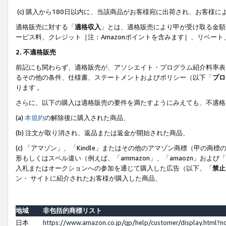
(c) 購入から180日以内に、当該商品がお客様宛に出荷され、お客
適格販売に対する「
適格収入
」とは、適格販売により甲が受け取る金額
ービス料、クレジット［注：Amazonポイントを含みます］、リベー
2. 不適格販売
前記にも関わらず、適格販売が、アソシエイト・プログラム紹介料率表
るその他の条件、仕様書、ステートメントおよびポリシー（以下「
プロ
ります 。
さらに、以下の購入は適格販売の要件を満たすようにみえても、不適格
(a)
本規約
の解除後に購入された商品、
(b) 注文が取り消され、返品または返金が開始された商品、
(c) 「アマゾン」、「Kindle」またはその他のアマゾン商標（甲
形もしくはスペル違い（例えば、「ammazon」、「amaozn」およ
入札またはオークションへの参加を通じて購入した広告（以下、「
禁止
ン・ サイトに紹介されたお客様が購入した商品、
地域
非包括的商標リスト
日本
https://www.amazon.co.jp/gp/help/customer/display.html