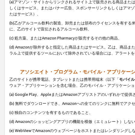
(a)アマゾン・サイトからリンクされるサイト上で販売される商品またはサ
しくはサービス、またはバナー広告、スポンサーリンクもしくはアマゾ
たはサービス）、
(b)乙がアルコール飲料の製造、卸売または頒布のライセンスを有す
に、乙のサイトで宣伝されるアルコール飲料、
(c) 処方薬、またはAmazon Pharmacyが販売するその他の商品、
(d) Amazonが除外すると指定した商品またはサービス。乙は、商品また
ラル上で提供するツールにおいて除外されている場合には、アラートを
アソシエイト・プログラム・モバイル・アプリケー
乙のサイトが携帯電話、タブレットまたは携帯用端末（以下「
モバイル
ウェア・アプリケーションを含む場合、乙のモバイル・アプリケーショ
(a) Google Play、AppleまたはAmazonアプリストアのいずれかで
(b) 無料でダウンロードでき、Amazonへの全てのリンクに無料でアク
(c) 独自のコンテンツを有するものであること、
(d) Amazonのショッピングアプリの機能を模倣（エミュレート）しな
(e) WebViewでAmazonのウェブページをホストまたはレンダリング