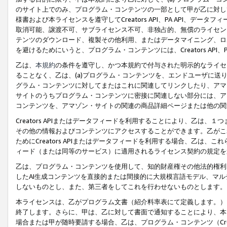
のサイト上でのみ、プログラム・コンテンツの一部として甲が乙に対し
様書および本ライセンスを遵守してCreators API、PA API、
取消可能、譲渡不可、サブライセンス不可、非独占的、無償のライセン
テンツのダウンロード、複製その他利用、またはデータマイニング、ロ
を避けるためにいうと、プログラム・コンテンツには、Creators AP
乙は、
本規約
の条件を遵守し、かつ本規約で付与された明示的なライセ
ることなく、乙は、(a)プログラム・コンテンツを、エンドユーザに
グラム・コンテンツに対してまたはこれに関連してリンクしたり、アマ
サイトのうちプログラム・コンテンツに密接に関連しない部分には、ア
コンテンツを、アマゾン・サイトの関連の商品詳細ページまたは他の関
Creators APIまたはデータフィードを利用することにより、乙は、
その他の情報およびコンテンツにアクセスすることができます。乙がこ
ためにCreators APIまたはデータフィードを利用する場合、乙は、こ
ィード（または同等のサービス）に適用されるライセンス契約の規定を
乙は、プログラム・コンテンツを使用して、知的財産権その他法的権利
したAI生成コンテンツを直接的または間接的に大規模言語モデル、マ
しないものとし、また、第三者をしてこれを行わせないものとします。
本ライセンスは、乙がプログラム文書（紹介料率表にて定義します。）
終了します。さらに、甲は、乙に対して書面で通知することにより、本
場合または甲が随時要請する場合、乙は、プログラム・コンテンツ（Cre