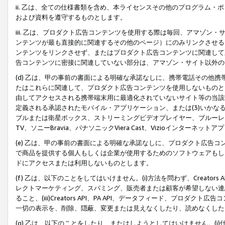
ii. 乙は、全ての仕様書類を含め、本ライセンスその他のプログラム
および資料を遵守するものとします。
iii. 乙は、プロダクト広告コンテンツを使用する際は毎回、アマゾ
ンテンツが最も直接的に関連するその他のページ）にのみリンクさせる
ンテンツをリンクさせず、またはプロダクト広告コンテンツに関連して
告コンテンツに密接に関連していない部分は、アマゾン・サイト以外の
(d) 乙は、甲の事前の書面による明確な承諾なしに、携帯電話その他
たはこれらに関連して、プロダクト広告コンテンツを使用しないものと
由してアクセスされる携帯端末用に最適化されていないサイト等の当該端
定義される承認されたモバイル・アプリケーション、または(3)いか
ブルまたは衛星ボックス、ストリーミングビデオプレイヤー、ブルーレイ
TV、ソニーBravia、パナソニックViera Cast、Vizioインター
(e) 乙は、甲の事前の書面による明確な承諾なしに、プロダクト広告
で商品を提供する個人もしくは企業が使用するためのソフトウェアもしくはその
ドにアクセスまたは利用しないものとします。
(f) 乙は、以下のことをしてはいけません。(i)方法を問わず、Creator
レクトマーケティング、スパミング、販売者または顧客が希望しない連
ること、(iii)Creators API、PA API、データフィード、プ
一切の表示を、削除、隠蔽、変更または見えなくしたり、読めなくした
(g) 乙は、以下のことをしたり、またはしようとしてはいけません。(