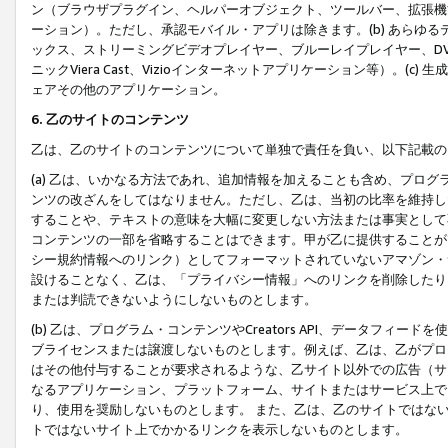
ン（ブラウザプラグイン、ヘルパーオブジェクト、ツールバー、拡張機
ーション）。ただし、承認モバイル・アプリは除きます。(b) あらゆ
ックス、ストリーミングビデオプレイヤー、ブルーレイプレイヤー、DVDプ
ニックViera Cast、Vizioインターネットアプリケーション等）。(
ェアその他のアプリケーション。
6. 乙のサイトのコンテンツ
乙は、乙のサイトのコンテンツについて単独で責任を負い、以下記載の
(a) 乙は、いかなる方法であれ、追加情報を加えることも含め、プロ
ンツの改ざんをしてはなりません。ただし、乙は、当初の比率を維持し
することや、テキストの意味を大幅に変更しない方法または事実として
コンテンツの一部を省略することはできます。甲が乙に提供することが
シー規約情報へのリンク）としてフォーマットされていないアマゾン・
設けることなく、乙は、「プライバシー情報」へのリンクを削除したり
または判読できないようにしないものとします。
(b) 乙は、プログラム・コンテンツやCreators API、データフ
ブライセンスまたは譲渡しないものとします。例えば、乙は、乙がプロ
はその他付与することが要求されるような、乙サイト以外での広告（サ
なるアプリケーション、プラットフォーム、サイトまたはサービス上で
り、使用を奨励しないものとします。 また、乙は、乙のサイトではな
トではないサイト上でかかるリンクを表示しないものとします。