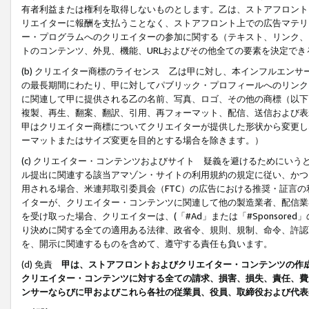
有者利益または権利を取得しないものとします。乙は、ストアフロントに
リエイターに報酬を支払うことなく、ストアフロント上での広告マテリア
ー・プログラムへのクリエイターの参加に関する（テキスト、リンク、
トのコンテンツ、外見、機能、URLおよびその他全ての要素を決定で
(b) クリエイター商標のライセンス 乙は甲に対し、本インフルエン
の最長期間にわたり、甲に対してパブリック・プロフィールへのリンク
に関連して甲に提供される乙の名前、写真、ロゴ、その他の商標（以下
複製、再生、翻案、翻訳、引用、再フォーマット、配信、送信および表
甲はクリエイター商標についてクリエイターが提供した形状から変更し
ーマットまたはサイズ変更を目的とする場合を除きます。）
(c) クリエイター・コンテンツおよびサイト 疑義を避けるためにい
ル提出に関連する該当アマゾン・サイトの利用規約の規定に従い、かつ、
用される場合、米連邦取引委員会（FTC）の広告における推奨・証言
イターが、クリエイター・コンテンツに関連して他の製造業者、配信業
を受け取った場合、クリエイターは、(「#Ad」または「#Sponsor
り決めに関する全ての適用ある法律、政省令、規則、規制、命令、許認
を、開示に関連するものを含めて、遵守する責任も負います。
(d) 免責
甲は、ストアフロントおよびクリエイター・コンテンツの作
クリエイター・コンテンツに対する全ての請求、損害、損失、責任、費
ンサーならびに甲およびこれら各社の従業員、役員、取締役および代表