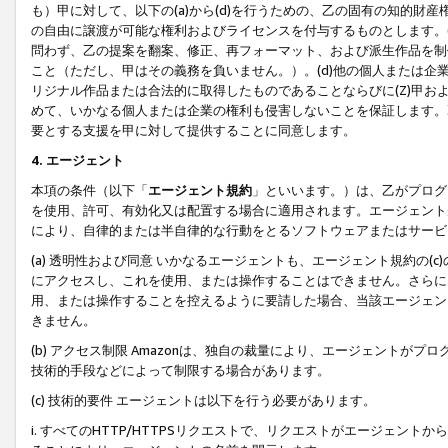
も）甲に対して、以下の(a)から(d)を行うための、乙の固有の知的
の自由に譲渡が可能な権利およびライセンスを付与するものとします。(
問わず、乙の提案を翻案、修正、再フォーマット、および派生作品を制
こと（ただし、甲はその義務を負いません。）。(d)他の個人または企
リジナル作品または合法的に取得したものであることならびに(Z)甲
めて、いかなる個人または企業の権利も侵害しないことを保証します。
要とする支援を甲に対して提供することに同意します。
4. エージェント
本項の条件（以下「
エージェント規約
」といいます。）は、乙がプログ
を使用、許可、有効化又は配置する場合に適用されます。エージェント
により、自律的または半自律的な行動をとるソフトウェアまたはサービ
(a) 透明性および同意 いかなるエージェントも、エージェント規約の
にアクセスし、これを使用、または操作することはできません。さらに、
用、または操作することを控えるように要請した場合、当該エージェン
きません。
(b) アクセス制限 Amazonは、独自の裁量により、エージェント
技術的手段などによって制限する場合があります。
(c) 技術的要件 エージェントは以下を行う必要があります。
i. すべてのHTTP/HTTPSリクエストで、リクエストがエージェ